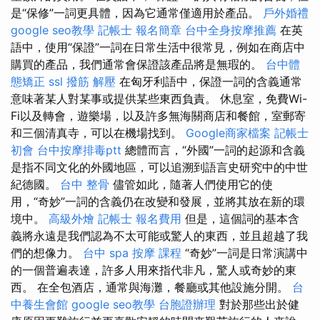
是“保修”一詞更具體，因為它通常僅適用於產品。
戶外婚禮
google seo教學
記帳士 報名簡章
台中全身按摩推薦
在英
語中，使用“保證”一詞在日常生活中很常見，例如在商店中
購買的產品，我們通常會保證該產品將是無瑕的。
台中體
態矯正
ssl
撥筋 解壓
在匈牙利語中，保證一詞的含義通常
意味著某人對某事或提供某些東西負責。 休息室，免費Wi-
Fi以及轉會，遊樂場，以及許多無海關商店和餐館，室郵寄
和三個清真寺，可以在機場找到。
Google商家檔案
記帳士
初會
台中按摩排毒ptt
總體而言，“外國”一詞的起源和含義
是指不同文化的外國地區，可以追溯到語言史研究中的中世
紀德國。
台中 整骨
儘管如此，隨著人們使用它的使
用，“奇妙”一詞的含義仍在改變和發展，並將其放在新的環
境中。
高級外燴
記帳士 報名費用
但是，這個詞的基本含
義將永遠是我們認為不太可能或驚人的東西，並且超越了我
們的想像力。
台中 spa
按摩 課程
“奇妙”一詞是日常演講中
的一個普遍表達，許多人用來指代非凡，驚人或奇妙的東
西。 在全包酒店，通常與海灘，餐廳或其他設施分開。
台
中養生會館
google seo教學
台胞證辦理
對於那些出於健