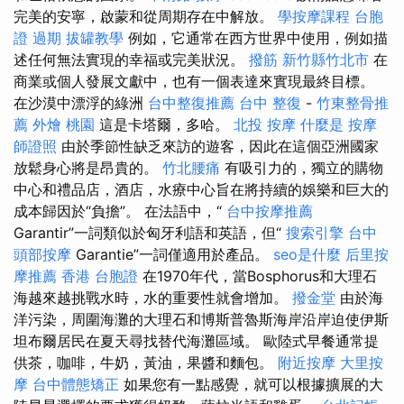
完美的安寧，啟蒙和從周期存在中解放。
學按摩課程
台胞
證 過期
拔罐教學
例如，它通常在西方世界中使用，例如描
述任何無法實現的幸福或完美狀況。
撥筋 新竹縣竹北市
在
商業或個人發展文獻中，也有一個表達來實現最終目標。
在沙漠中漂浮的綠洲
台中整復推薦
台中 整復
-
竹東整骨推
薦
外燴 桃園
這是卡塔爾，多哈。
北投 按摩
什麼是
按摩
師證照
由於季節性缺乏來訪的遊客，因此在這個亞洲國家
放鬆身心將是昂貴的。
竹北腰痛
有吸引力的，獨立的購物
中心和禮品店，酒店，水療中心旨在將持續的娛樂和巨大的
成本歸因於“負擔”。 在法語中，“
台中按摩推薦
Garantir”一詞類似於匈牙利語和英語，但“
搜索引擎
台中
頭部按摩
Garantie”一詞僅適用於產品。
seo是什麼
后里按
摩推薦
香港 台胞證
在1970年代，當Bosphorus和大理石
海越來越挑戰水時，水的重要性就會增加。
撥金堂
由於海
洋污染，周圍海灘的大理石和博斯普魯斯海岸沿岸迫使伊斯
坦布爾居民在夏天尋找替代海灘區域。 歐陸式早餐通常提
供茶，咖啡，牛奶，黃油，果醬和麵包。
附近按摩
大里按
摩
台中體態矯正
如果您有一點感覺，就可以根據擴展的大