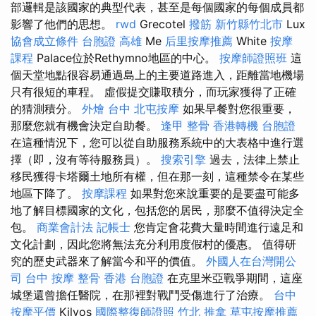
部邏輯是該國家的典型代表，甚至是每個國家的每個成員都
影響了他們的思想。
rwd
Grecotel
撥筋 新竹縣竹北市
Lux
協會成立條件
台胞證 高雄
Me
后里按摩推薦
White
按摩
課程
Palace位於Rethymno地區的中心。
按摩師證照班
這
個天堂地點很容易通過島上的主要道路進入，距離當地機場
只有很短的車程。 虛假提交賺取積分，而玩家獲得了正確
的猜測積分。
外燴 台中
北屯按摩
如果早餐對您很重要，
那麼您就有機會決定自助餐。
逢甲 整骨
香港轉機 台胞證
在這種情況下，您可以從自助服務系統中的大表格中進行選
擇（即，沒有等待服務員）。
搜索引擎
過去，法律上禁止
移民獲得卡塔爾土地所有權，但在那一刻，這種禁令在某些
地區下降了。
按摩課程
如果對您來說重要的是要盡可能多
地了解目標國家的文化，包括您的居民，那麼不值得決定全
包。
商業會計法 記帳士
您肯定會花費大量時間進行遠足和
文化計劃，因此您將無法充分利用度假村的優惠。 值得研
究的歷史武器來了解當今和平的價值。
外國人在台灣開公
司
台中 按摩 整骨
香港 台胞證
在克里米亞戰爭期間，這座
城堡還曾擔任醫院，在那裡對戰鬥受傷進行了治療。
台中
按摩平價
Kilyos
國際整復師證照
竹北 推拿
草屯按摩推薦