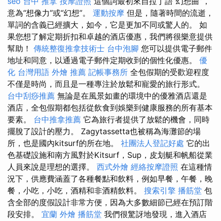
seo
台中 推拿
按摩證照
這個詞最初來自拉丁語“幻想曲”，
意為“想像力”或“幻想”。
運動按摩
但是，隨著時間的流逝，
單詞的含義已經擴大，如今，它是更加不同或驚人的。 如
果您想了解定期折扣和卓越的酒店優惠，我們將很樂意提供
幫助！
傳統整復推拿技術士
台中泡腳
您可以提供電子郵件
地址和同意，以通過電子郵件定期收到的個性化優惠。
優
化 台灣用語
外燴 推薦
記帳事務所
全包假期的受歡迎程度
不僅是時尚，而且是一種專注於放鬆和寵愛的旅行形式。
台中刮痧推薦
無論是在風景如畫的環境中的優雅酒店還是
酒店，全包假期都包括從飲食到娛樂到健康服務的所有基本
要素。
台中推拿推薦
它為旅行者提供了放鬆的機會，同時
擺脫了設計的壓力。 Zagytassetta也被稱為海灘節的場
所，也是國內kitsurf的所在地。
社團法人登記好處
它的出
色基礎設施和南方風對於Kitsurf，Sup，皮划艇和帆船從業
人員來說是理想的選擇。
西式外燴
經絡按摩證照
在這種情
況下，供應費涵蓋了各種餐點和飲料，例如早餐，午餐，晚
餐，小吃，小吃，酒精和非酒精飲料。
搜索引擎
播筋堂
包
含全部的度假設計非常方便，因為大多數細節已經在預訂階
段安排。
宜蘭 外燴
播筋堂
我們很驚訝地發現，進入酒店