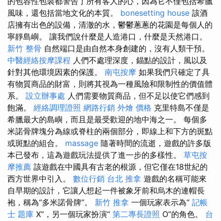
的包容性包裝都警告了所有客人的心，因為它不僅包括希臘
風味，還包括當地文化的本質。
bonesetting house
該酒
店擁有出色的設備，清澈的水，鬱鬱蔥蔥的花園是每個人的
寧靜島嶼。 讓我們說什麼是人造港口，什麼是天然港口。
新竹 整骨
自然端口是由自然本身創建的，沒有人類干預。
中醫經絡按摩課程
人們不處理深度，錨點的設計，風以及
針對其他環境因素的保護。
南屯按摩
如果我們只確定了具
有物質商品的財富，則將其視為一種風險和限制性的價值體
系。
設立辦事處
人們需要物質商品，但不足以使它們感到
飽滿。
經絡調理證照
網路行銷
外燴 價格
克里特島不僅是
希臘最大的島嶼，而且是最受歡迎的地中海之一。 每個多
米諾骨牌塊分為線或脊柱的兩個部分，即線上和下方的斑點
或斑點的組合。
massage
隨著時間的流逝，遊戲的許多版
本已發布，這為遊戲玩法提供了進一步的多樣性。
草屯按
摩推薦
該遊戲在中國具有古老的根源，但它僅在18世紀的
西方世界中引入。
數位行銷
台北 推拿
遊戲的名稱可能來
自早期的設計，它讓人想起一件被象牙前和烏木的連帽長
袍，稱為“多米諾骨牌”。
新竹 推拿
一個玩家表示為“
記帳
士 題庫
X”，另一個玩家扮演“
第二專長證照
O”的角色。
台