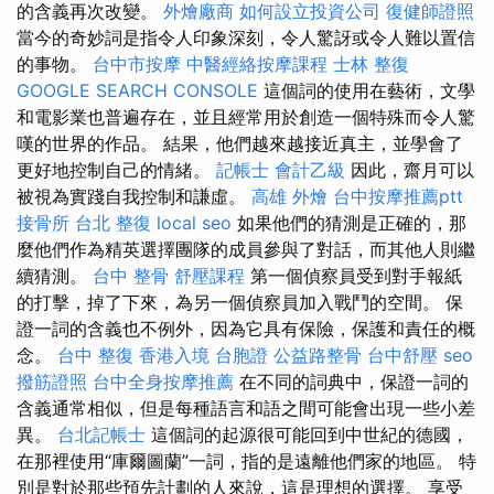
的含義再次改變。
外燴廠商
如何設立投資公司
復健師證照
當今的奇妙詞是指令人印象深刻，令人驚訝或令人難以置信
的事物。
台中市按摩
中醫經絡按摩課程
士林 整復
GOOGLE SEARCH CONSOLE
這個詞的使用在藝術，文學
和電影業也普遍存在，並且經常用於創造一個特殊而令人驚
嘆的世界的作品。 結果，他們越來越接近真主，並學會了
更好地控制自己的情緒。
記帳士 會計乙級
因此，齋月可以
被視為實踐自我控制和謙虛。
高雄 外燴
台中按摩推薦ptt
接骨所
台北 整復
local seo
如果他們的猜測是正確的，那
麼他們作為精英​​選擇團隊的成員參與了對話，而其他人則繼
續猜測。
台中 整骨
舒壓課程
第一個偵察員受到對手報紙
的打擊，掉了下來，為另一個偵察員加入戰鬥的空間。 保
證一詞的含義也不例外，因為它具有保險，保護和責任的概
念。
台中 整復
香港入境 台胞證
公益路整骨
台中舒壓
seo
撥筋證照
台中全身按摩推薦
在不同的詞典中，保證一詞的
含義通常相似，但是每種語言和語之間可能會出現一些小差
異。
台北記帳士
這個詞的起源很可能回到中世紀的德國，
在那裡使用“庫爾圖蘭”一詞，指的是遠離他們家的地區。 特
別是對於那些預先計劃的人來說，這是理想的選擇。 享受