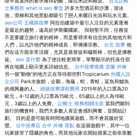
陸早晨選擇的要求獲得奶酪，薩拉米語和雞蛋。
台北記帳
士事務所
what is seo
餐盒
許多大型酒店和沙灘，游泳
池，滑梯和其他景點都吸引了戀人來曬日光浴和玩水元素。
seo公司
五權路按摩
阿拉伯建築中最引人注目的元素逐漸
是最近的趨勢，遠高於伊斯蘭國家。 與朝聖不同，任務並
不是要建立旅行者的精神，而是要尋求有信念的其他地方和
人們，以允許他們的精神成長，即傳播宗教。
台北 按摩
他
們在這方面非常活躍，尤其是基督徒和穆斯林，但也是佛教
徒。
seo 是什麼
為了使比較更簡單，單擊顯示的托洛住宿
將在地圖上顯示更多詳細信息。
台中按摩推薦
宜蘭 外燴
另一個“動物”的地方正在等待那些對Tropicarium
外國人設
立公司
Park水族館，企鵝，海龜，蛇，青蛙，鯊魚和鱷魚
的感興趣的人。
經絡按摩課程費用
2015年的入口票為20
歐元，4-12歲的入口票為15歐元，65歲以上的人為16歐
元，3歲以上的人免費。
記帳士 稅務相關法規
當我們聽到
旅行的機會時，我們大多數人肯定會感到興奮，並開始計
劃。 目的是盡可能長時間地擴展遊戲，而不會屈服於笑
聲。
台中按摩店
台中 外燴 茶點
在這個遊戲中，其中一位
玩家接管了隱藏的角色，而其他玩家在開始搜索之前依靠數