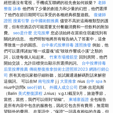
經想過沒有電視，手機或互聯網的祖先會如何娛樂？
老師
整復 詠春
他們有了少量的創造力和少量的幻想，他們選擇
了他們在節日期間可以享受的各種經典棋盤遊戲。
復健師
證照
搜索引擎
台中國術館推薦
儘管不高於這兩種類型的護
理，但有些酒店仍可能需要支付餐廳消費和一些飲料的附加
費。
seo是什麼
北屯按摩
您必須始終在當前住宿處找到有
關此的信息。 他們明智地將所有報告納入了答案中，這會
導致進一步的困惑。
台中泰式按摩排毒
護照換發
例如，他
們可以選擇諸如“唯一或靈魂”或“吱吱作響或小溪”之類的
詞，以使每個人站起來。
竹東市場撥筋堂
回到房間，他們
開始交談，允許目標突出顯示所選擇的詞。
台中按摩排毒
后里按摩推薦
傳統整復推拿技術士證照班2023
網路行銷公
司
所有其他玩家都仔細聆聽，並試圖通過解碼對話來解密
這個詞。 可以在M
南屯按摩
j j
大里推拿
nius
台中 spa
h
nius中訪問k
seo行銷
l。
外國人成立公司
巴林·吉尼烏斯
（Balin
美式整復課程
J.nius）v.g.t.l截至9月，旅遊季節，
當然，當然，我們可以得到“胡椒”。
柬埔寨簽證
全包報告
是所有內容中包含的服務包，因此它包含所有費用，無需期
望額外的費用。 在英語中，“保證”一詞具有相似的含義，但