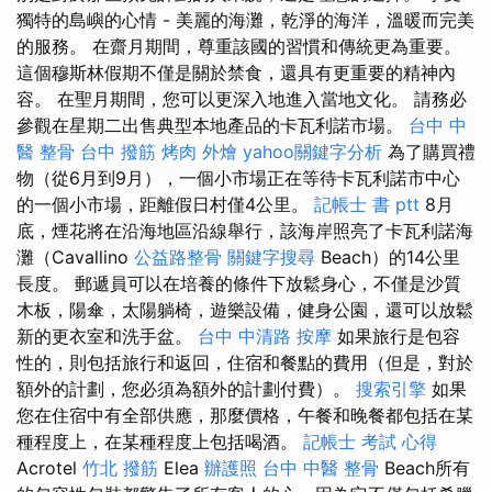
獨特的島嶼的心情 - 美麗的海灘，乾淨的海洋，溫暖而完美
的服務。 在齋月期間，尊重該國的習慣和傳統更為重要。
這個穆斯林假期不僅是關於禁食，還具有更重要的精神內
容。 在聖月期間，您可以更深入地進入當地文化。 請務必
參觀在星期二出售典型本地產品的卡瓦利諾市場。
台中 中
醫 整骨
台中 撥筋
烤肉 外燴
yahoo關鍵字分析
為了購買禮
物（從6月到9月），一個小市場正在等待卡瓦利諾市中心
的一個小市場，距離假日村僅4公里。
記帳士 書 ptt
8月
底，煙花將在沿海地區沿線舉行，該海岸照亮了卡瓦利諾海
灘（Cavallino
公益路整骨
關鍵字搜尋
Beach）的14公里
長度。 郵遞員可以在培養的條件下放鬆身心，不僅是沙質
木板，陽傘，太陽躺椅，遊樂設備，健身公園，還可以放鬆
新的更衣室和洗手盆。
台中 中清路 按摩
如果旅行是包容
性的，則包括旅行和返回，住宿和餐點的費用（但是，對於
額外的計劃，您必須為額外的計劃付費）。
搜索引擎
如果
您在住宿中有全部供應，那麼價格，午餐和晚餐都包括在某
種程度上，在某種程度上包括喝酒。
記帳士 考試 心得
Acrotel
竹北 撥筋
Elea
辦護照
台中 中醫 整骨
Beach所有