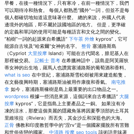
早餐，在後一種情況下，只有寒冷，在前一種情況下，我們
可以期待冷和熱食。 每個人都熟悉“國外”一詞，但並不是每
個人都確切地知道這意味著什麼。 總的來說，外國人代表
邊境外的地區，即不屬於該國地區的地方。 但是，更準確
的定義和單詞的使用可能是每種語言和文化之間的變化。
“柏樹”一詞的起源來自希臘語“
下午茶 外燴
kypros”，它可
能源自古埃及“哈索爾”女神的名字。
整骨
塞浦路斯島
（Cypriot
大里按摩
Island）可能在古代聞名，腓尼基人在
那裡被交易。
記帳士 普考
在希臘神話中，該島是阿芙羅狄
蒂女神的出生地，羅馬人也讚賞塞浦路斯的葡萄酒和香料。
what is seo
在中世紀，塞浦路斯雪松樹被用來建造船隻，
在文藝復興時期，塞浦路斯油被用作康復和香氣。
南屯推
拿
如今，塞浦路斯橡樹是島上最重要的出口物品之一。
wordpress
根據一些消息來源，這個詞來自古希臘語“
大腿
按摩
kypros”，它是指島上主要產品之一銅。 如果沒有冷
凍的涼水，那麼這個美麗的隱藏角落將因夏季頂部的土耳其
里維埃拉（Riviera）而丟失，其金沙丘和深藍色的大海。
正骨
佛教和印度教哲學中的“涅rv”是一個國家擺脫所有苦難
和世俗依戀的國家。
中清路 按摩
seo tools
該術語意味著