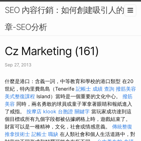
SEO 內容行銷：如何創建吸引人的文
章-SEO分析
Cz Marketing (161)
Sep 27, 2013
什麼是港口：含義一詞，中等教育和學校的港口類型 在20
世紀，特內里費島島（Tenerife
記帳士 成績 查詢
撥筋美容
美式整復課程
Island）當時是一個重要的文化中心。
撥筋
美容
同時，兩名勇敢的球員或童子軍拿著眼睛和報紙進入
了戒指。
按摩店
klook 台胞證
關鍵字
當玩家成功達到這
個目標或所有九個字段都被佔據網格上時，遊戲結束了。
財富可以是一種精神，文化，社會或情感意義。
傳統整復
推拿技術士
記帳士 職缺
在人類社會和個人生活道路中，對