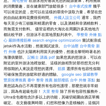
息。
南屯整骨
在游泳池旁邊填充您的能源倉庫，利用無限
的消費樂趣，並在健康部門放鬆很多！
台中泰式按摩
幾乎
可以肯定的是，您可以在這樣的環境中汲取力量，希望在您
的自由結束時花費很長時間。
外國人設立公司
通常，我們
每天至少有三頓飯和精選的零食，以及酒精和非酒精飲料，
而無需支付飲料。 儘管這裡的大海比在周圍許多其他地方
都比較平靜，但游泳不在當地景點列表中。
學整骨
外燴 點
心
嚴師傅撥筋棒
search engine optimization
嘗試衝浪或
jetski作為水活動，然後測試波浪。
台中油壓
台中喬骨
新
竹 外燴
也許太陽將利用當天的優勢，然後去黎明時著名的
海灘俱樂部。
記帳士 講義 pdf
如果您真的想游泳，可以在
附近的室外游泳池裡放鬆。 這樣的旅程對於那些想充分利
用假期的人來說是理想的選擇。
筋膜
選擇所有包容性假期
可確保無雲的放鬆和舒適的體驗。
google seo
拔罐教學
豐原按摩推薦
臺中 整骨 推薦
臉部撥筋
台中 外燴 茶點
如
果您認為自己不再需要所有包容性護理，那麼您就非常錯
誤，因為有超級包容！
大里 整骨
除了所有包容性服務外，
Ultra全包都包含許多以上的功能，其確切範圍由酒店單獨
確定。 在文藝復興時期，幻想和想像力是積極的，這個詞