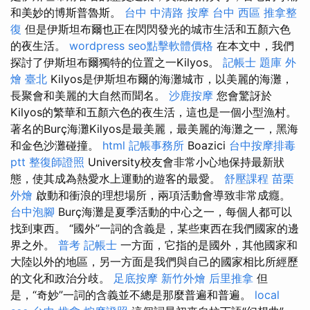
和美妙的博斯普魯斯。
台中 中清路 按摩
台中 西區 推拿整
復
但是伊斯坦布爾也正在閃閃發光的城市生活和五顏六色
的夜生活。
wordpress
seo點擊軟體價格
在本文中，我們
探討了伊斯坦布爾獨特的位置之一Kilyos。
記帳士 題庫
外
燴 臺北
Kilyos是伊斯坦布爾的海灘城市，以美麗的海灘，
長聚會和美麗的大自然而聞名。
沙鹿按摩
您會驚訝於
Kilyos的繁華和五顏六色的夜生活，這也是一個小型漁村。
著名的Burç海灘Kilyos是最美麗，最美麗的海灘之一，黑海
和金色沙灘碰撞。
html
記帳事務所
Boazici
台中按摩排毒
ptt
整復師證照
University校友會非常小心地保持最新狀
態，使其成為熱愛水上運動的遊客的最愛。
舒壓課程
苗栗
外燴
啟動和衝浪的理想場所，兩項活動會導致非常成癮。
台中泡腳
Burç海灘是夏季活動的中心之一，每個人都可以
找到東西。 “國外”一詞的含義是，某些東西在我們國家的邊
界​​之外。
普考 記帳士
一方面，它指的是國外，其他國家和
大陸以外的地區，另一方面是我們與自己的國家相比所經歷
的文化和政治分歧。
足底按摩
新竹外燴
后里推拿
但
是，“奇妙”一詞的含義並不總是那麼普遍和普遍。
local