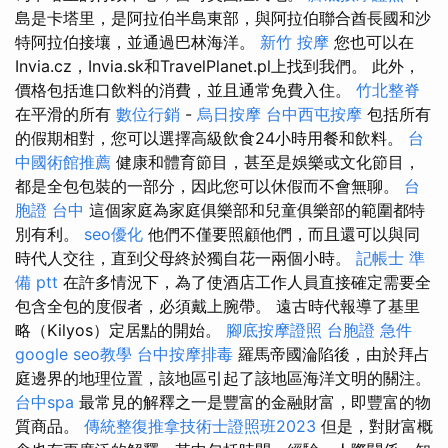
島是卡塔里，是阿拉伯半島東部，與阿拉伯聯合酋長國和沙
特阿拉伯接壤，並通過巴林海洋。
新竹 按摩
您也可以在
Invia.cz，Invia.sk和TravelPlanet.pl上找到我們。 此外，
價格包括進口飲料的消費，並且通常免費入住。
竹北整脊
在平滑的所有
數位行銷
-
烏日按摩
台中西屯按摩
包括所有
的假期相對，您可以選擇高級飲食24小時用餐和飲料。
台
中國術館推薦
健康和體育節目，甚至是娛樂或文化節目，
都是全包包裝的一部分，因此您可以休假而不會無聊。
台
胞證 台中
這個家庭為家庭俱樂部和兒童俱樂部的範圍都特
別有利。
seo優化
他們不僅要照顧他們，而且還可以與同
時代人交往，直到父母終於獨自花一兩個小時。
記帳士 準
備 ptt
在許多情況下，為了使酒店工作人員直接確定需要全
包含全包的度假者，必須戴上腕帶。 遠古時代報導了基里
略（Kilyos）定居點的開始。
腳底按摩證照
台胞證 急件
google seo教學
台中按摩排毒
羅馬帝國淪陷後，由於拜占
庭邊界的地理位置，該地區引起了該地區海洋文明的關注。
台中spa
最常見的解釋之一是豐富的金融財富，即豐富的物
質商品。
傳統整復推拿技術士證照班2023
但是，對財富概