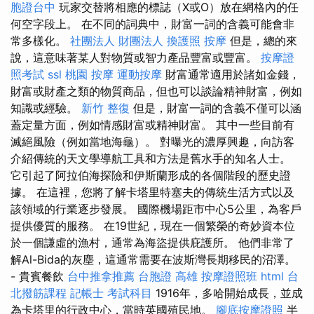
胞證台中
玩家交替將相應的標誌（X或O）放在網格內的任
何空字段上。 在不同的詞典中，財富一詞的含義可能會非
常多樣化。
社團法人 財團法人
換護照
按摩
但是，總的來
說，這意味著某人對物質或智力產品豐富或豐富。
按摩證
照考試
ssl
桃園 按摩
運動按摩
財富通常適用於諸如金錢，
財富或財產之類的物質商品，但也可以談論精神財富，例如
知識或經驗。
新竹 整復
但是，財富一詞的含義不僅可以涵
蓋定量方面，例如情感財富或精神財富。 其中一些目前有
滅絕風險（例如當地海龜）。 對曝光的濃厚興趣，向訪客
介紹傳統的天文學導航工具和方法是舊水手的知名人士。
它引起了阿拉伯海探險和伊斯蘭形成的各個階段的歷史證
據。 在這裡，您將了解卡塔里特塞夫的傳統生活方式以及
該領域的行業逐步發展。 國際機場距市中心5公里，為客戶
提供優質的服務。 在19世紀，現在一個繁榮的奇妙資本位
於一個謙虛的漁村，通常為海盜提供庇護所。 他們非常了
解Al-Bida的灰塵，這通常需要在波斯灣長期移民的沼澤。
- 貴賓餐飲
台中推拿推薦
台胞證 高雄
按摩證照班
html
台
北撥筋課程
記帳士 考試科目
1916年，多哈開始成長，並成
為卡塔里的行政中心，當時英國殖民地。
腳底按摩證照
半