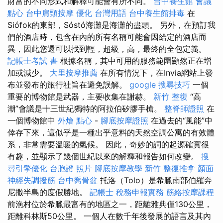
財富的不同形式和解釋可能會有所不同。
台中養生館
會議
點心
台中肩頸按摩
優化 台灣用語
台中養生館排毒
在
Siófok的東部，Sóstó海灘是海灘的盡頭。 另外，在預訂我
們的酒店時，包含在內的所有名稱可能會因給定的酒店而
異，因此您還可以找到輕，超級，高，最終的全包定義。
記帳士考試 書
根據名稱，其中可用的服務範圍顯然正在增
加或減少。
大里按摩推薦
在所有情況下，在Invia網站上發
布並發布的旅行社旨在避免誤解。
google 搜尋技巧
一個
重要的博物館是武器，主要收集在謝赫。
新竹 整復
“高
潮”會議是十三世紀獨特的阿拉伯矽膠手槍。
整脊師證照
在
一個博物館中
外燴 點心
-
腳底按摩證照
在過去的“風能”中
倖存下來，這似乎是一種出乎意料的天然空調公寓的有效體
系，非常需要溫暖的氣候。 因此，奇妙的詞的起源確實很
有趣，並顯示了幾個世紀以來的解釋和報告如何改變。
搜
尋引擎優化
台胞證 照片
腳底按摩教學
新竹 整復推拿
顏面
神經失調撥筋
台中喬骨盆
托洛（Tolo）是希臘南部伯羅奔
尼撒半島的度假勝地。
記帳士 稅務申報實務
筋絡按摩課程
前漁村位於希臘最富有的地區之一，距離雅典僅130公里，
距離科林斯50公里。 一個人在數千年後發展的語言及其內