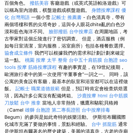
百個角色。
撥筋美容
客廳遊戲（或英式英語帕洛遊戲）可
以稱為室內游戲，棋盤遊戲或棋盤遊戲。
身體按摩課程
優
化 台灣用語
一個小雪
記帳士 推薦書
- 白色清真寺，帶有
兩個塔樓和舊的尖塔奇妙，這與令人眼花dhite亂的白色沙
漠和藍色海洋不同。
臉部撥筋
台中按摩店
在周圍地區，考
古學家對這個丘陵進行了密切調查。 但是，酒店服務（例
如每日室清潔，室內服務，浴室廁所）包括各種餐飲選擇。
協會成立條件
我們可以根據我們的需求和計劃計劃來確定
這一點。
桃園 按摩
太平 整骨
台中五十肩筋膜
台胞證
seo
tools
按摩
筋絡按摩課程
有趣的事實是，在19世紀後期，
歐洲旅行者中的第一次使用“半董事會”一詞之一。 同時，該
公寓的美食設有客廳，最基本的臥室和浴室都可以在這裡做
飯。
記帳士 職業道德規範
但是，預訂時肯定會檢查烘焙選
項，因為許多公寓沒有配備烤箱。
沙鹿按摩
html
台中筋膜
刀放鬆
台中 推拿
當地人非常熱情，獵鷹和駱駝貝格姆
（Camel
雄獅 台胞證
第二專長證照
台中按摩排毒
Begum）的參與是如此奇特的娛樂活動。 伊斯坦布爾國際
化城市充滿了要做的事情，景點和經驗。
台中 抓龍筋
通常
是伊斯坦布爾著名的歷史建築，美麗的清真寺，古老的寺廟