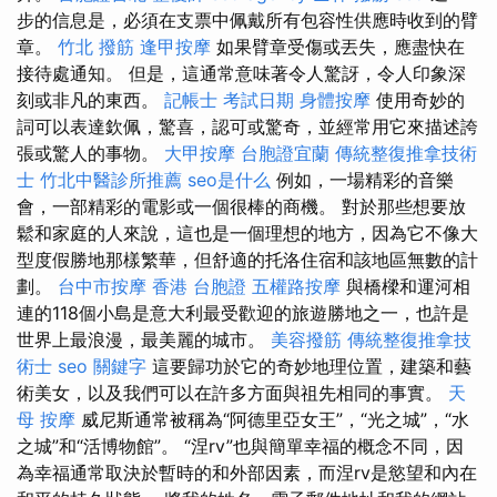
步的信息是，必須在支票中佩戴所有包容性供應時收到的臂
章。
竹北 撥筋
逢甲按摩
如果臂章受傷或丟失，應盡快在
接待處通知。 但是，這通常意味著令人驚訝，令人印象深
刻或非凡的東西。
記帳士 考試日期
身體按摩
使用奇妙的
詞可以表達欽佩，驚喜，認可或驚奇，並經常用它來描述誇
張或驚人的事物。
大甲按摩
台胞證宜蘭
傳統整復推拿技術
士
竹北中醫診所推薦
seo是什么
例如，一場精彩的音樂
會，一部精彩的電影或一個很棒的商機。 對於那些想要放
鬆和家庭的人來說，這也是一個理想的地方，因為它不像大
型度假勝地那樣繁華，但舒適的托洛住宿和該地區無數的計
劃。
台中市按摩
香港 台胞證
五權路按摩
與橋樑和運河相
連的118個小島是意大利最受歡迎的旅遊勝地之一，也許是
世界上最浪漫，最美麗的城市。
美容撥筋
傳統整復推拿技
術士
seo 關鍵字
這要歸功於它的奇妙地理位置，建築和藝
術美女，以及我們可以在許多方面與祖先相同的事實。
天
母 按摩
威尼斯通常被稱為“阿德里亞女王”，“光之城”，“水
之城”和“活博物館”。 “涅rv”也與簡單幸福的概念不同，因
為幸福通常取決於暫時的和外部因素，而涅rv是慾望和內在