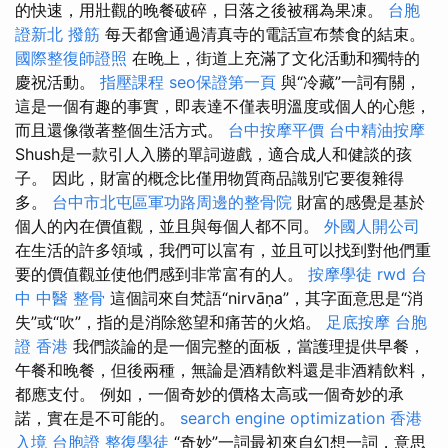
的快速，用壯觀的晚餐破碎，日落之後被稱為果凍。
台胞
證新北
撥筋
每天都會通過清真寺的電話宣布禁食的結束。
國際整復師證照
在晚上，街道上充滿了文化活動和獨特的
慶祝活動。
指壓課程
seo保證第一頁
與“冷藏”一詞有關，
這是一個有趣的事實，即表達不僅表明溫度或個人的心態，
而且還像徵著整個生活方式。
台中按摩平價
台中精油按摩
Shush是一款引人入勝的單詞遊戲，適合成人和健談的孩
子。 因此，財富的概念比僅用物質商品識別它要復雜得
多。
台中市北屯區軍功路周邊的整骨院
財富的感覺是基於
個人的內在價值觀，並且與每個人都不同。
外國人開公司
在生活的許多領域，我們可以富有，並且可以找到對他們重
要的價值觀並使他們感到非常富有的人。
按摩學徒
rwd
台
中 中醫 整骨
這個詞來自梵語“nirvāṇa”，其字面意思是“消
失”或“吹”，指的是消除慾望和痛苦的火焰。
足底按摩
台胞
證 香港
我們談論的是一個完整的面板，當護理提供早餐，
午餐和晚餐，但後兩種，無論是酒精飲料還是非酒精飲料，
都應支付。 例如，一個奇妙的價格太高或一個奇妙的承
諾，實在是不可能的。
search engine optimization
香港
入境 台胞證
整復學徒
“奇妙”一詞最初來自幻想一詞，意思