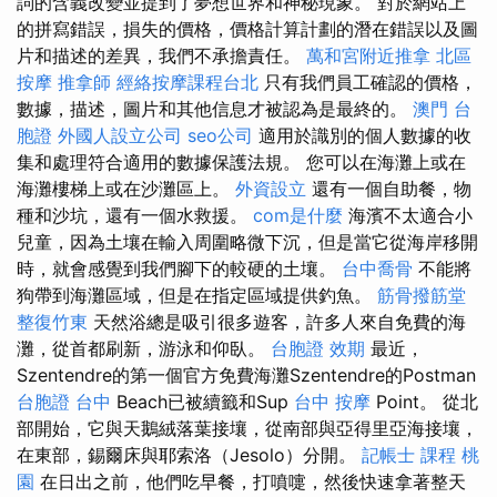
詞的含義改變並提到了夢想世界和神秘現象。 對於網站上
的拼寫錯誤，損失的價格，價格計算計劃的潛在錯誤以及圖
片和描述的差異，我們不承擔責任。
萬和宮附近推拿
北區
按摩
推拿師
經絡按摩課程台北
只有我們員工確認的價格，
數據，描述，圖片和其他信息才被認為是最終的。
澳門 台
胞證
外國人設立公司
seo公司
適用於識別的個人數據的收
集和處理符合適用的數據保護法規。 您可以在海灘上或在
海灘樓梯上或在沙灘區上。
外資設立
還有一個自助餐，物
種和沙坑，還有一個水救援。
com是什麼
海濱不太適合小
兒童，因為土壤在輸入周圍略微下沉，但是當它從海岸移開
時，就會感覺到我們腳下的較硬的土壤。
台中喬骨
不能將
狗帶到海灘區域，但是在指定區域提供釣魚。
筋骨撥筋堂
整復竹東
天然浴總是吸引很多遊客，許多人來自免費的海
灘，從首都刷新，游泳和仰臥。
台胞證 效期
最近，
Szentendre的第一個官方免費海灘Szentendre的Postman
台胞證 台中
Beach已被續籤和Sup
台中 按摩
Point。 從北
部開始，它與天鵝絨落葉接壤，從南部與亞得里亞海接壤，
在東部，錫爾床與耶索洛（Jesolo）分開。
記帳士 課程 桃
園
在日出之前，他們吃早餐，打噴嚏，然後快速拿著整天