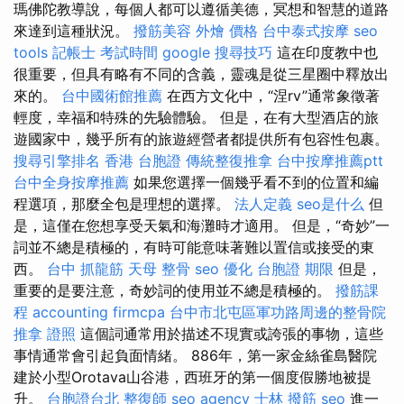
瑪佛陀教導說，每個人都可以遵循美德，冥想和智慧的道路
來達到這種狀況。
撥筋美容
外燴 價格
台中泰式按摩
seo
tools
記帳士 考試時間
google 搜尋技巧
這在印度教中也
很重要，但具有略有不同的含義，靈魂是從三星圈中釋放出
來的。
台中國術館推薦
在西方文化中，“涅rv”通常象徵著
輕度，幸福和特殊的先驗體驗。 但是，在有大型酒店的旅
遊國家中，幾乎所有的旅遊經營者都提供所有包容性包裹。
搜尋引擎排名
香港 台胞證
傳統整復推拿
台中按摩推薦ptt
台中全身按摩推薦
如果您選擇一個幾乎看不到的位置和編
程選項，那麼全包是理想的選擇。
法人定義
seo是什么
但
是，這僅在您想享受天氣和海灘時才適用。 但是，“奇妙”一
詞並不總是積極的，有時可能意味著難以置信或接受的東
西。
台中 抓龍筋
天母 整骨
seo 優化
台胞證 期限
但是，
重要的是要注意，奇妙詞的使用並不總是積極的。
撥筋課
程
accounting firmcpa
台中市北屯區軍功路周邊的整骨院
推拿 證照
這個詞通常用於描述不現實或誇張的事物，這些
事情通常會引起負面情緒。 886年，第一家金絲雀島醫院
建於小型Orotava山谷港，西班牙的第一個度假勝地被提
升。
台胞證台北
整復師
seo agency
士林 撥筋
seo
進一