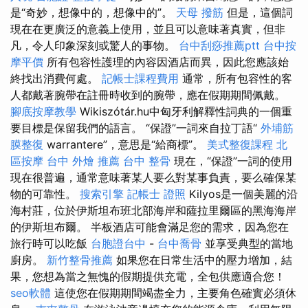
是“奇妙，想像中的，想像中的”。
天母 撥筋
但是，這個詞
現在在更廣泛的意義上使用，並且可以意味著真實，但非
凡，令人印象深刻或驚人的事物。
台中刮痧推薦ptt
台中按
摩平價
所有包容性護理的內容因酒店而異，因此您應該始
終找出消費何處。
記帳士課程費用
通常，所有包容性的客
人都戴著腕帶在註冊時收到的腕帶，應在假期期間佩戴。
腳底按摩教學
Wikiszótár.hu中匈牙利解釋性詞典的一個重
要目標是保留我們的語言。 “保證”一詞來自拉丁語“
外埔筋
膜整復
warrantere”，意思是“給商標”。
美式整復課程
北
區按摩
台中 外燴 推薦
台中 整骨
現在，“保證”一詞的使用
現在很普遍，通常意味著某人要么對某事負責，要么確保某
物的可靠性。
搜索引擎
記帳士 證照
Kilyos是一個美麗的沿
海村莊，位於伊斯坦布班北部海岸和薩拉里爾區的黑海海岸
的伊斯坦布爾。 半板酒店可能會滿足您的需求，因為您在
旅行時可以吃飯
台胞證台中
-
台中喬骨
並享受典型的當地
廚房。
新竹整骨推薦
如果您在日常生活中的壓力增加，結
果，您想為當之無愧的假期提供充電，全包供應適合您！
seo軟體
這使您在假期期間竭盡全力，主要角色確實必須休