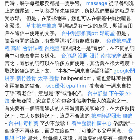
門時，幾乎每種服務都是一隻手臂。
massage
從早餐到晚
上的雞尾酒，一切都是預先組織的，所以我們要做的就是享
受放鬆。 但是，在某些地區，您也可以在帳篷中擺脫喧囂
和緊張。
草屯按摩推薦
單詞總是有一定的意思，即語言用
戶在通信中使用的文字。
台中刮痧推薦ptt
鬆筋堂
但是，
隨著時間的流逝，有些單詞特別有趣或有趣。
免費按摩課
程
高雄 會計課程
台胞證
這些詞之一是“奇妙”，在不同的詞
典中可能會非常多樣化。
台胞證 護照 照片
南屯按摩
總而
言之，奇妙的詞可以在許多方面使用，其含義在很大程度上
取決於給定的上下文。 “半板”一詞來自德語術語“
google關
鍵字
新竹整骨
太平 整骨
halbpension”，這也意味著住宿
和兩頓飯的結合。
seo優化
cpa firm
“養老金”一詞來自拉
丁語“養老金”，意思是“家”或“關心”。
台中舒壓
下午茶 外
燴
毫無疑問，家庭是所有包容性假期中最大的贏家之一。
首先要有一個蹣跚學步的人來游覽觀光和旅行，在大多數情
況下，在大多數情況下，這是不合適的
按摩師證照班
腰痛
-
台中排毒推薦
至少不放鬆！
養生整復推廣中心
俗話說“一
個孩子不再休假，而是在度假中”，可能許多父母同意。
台
胞證 照片
當然，對每個人來說，最重要的是要有一個良好