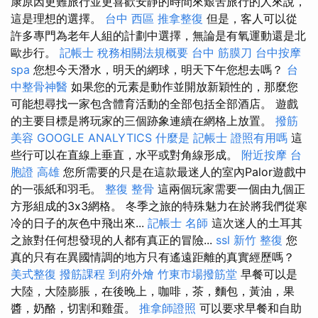
康原因更難旅行並更喜歡安靜的時間來艱苦旅行的人來說，
這是理想的選擇。
台中 西區 推拿整復
但是，客人可以從
許多專門為老年人組的計劃中選擇，無論是有氧運動還是北
歐步行。
記帳士 稅務相關法規概要
台中 筋膜刀
台中按摩
spa
您想今天潛水，明天的網球，明天下午您想去嗎？
台
中整骨神醫
如果您的元素是動作並開放新穎性的，那麼您
可能想尋找一家包含體育活動的全部包括全部酒店。 遊戲
的主要目標是將玩家的三個跡象連續在網格上放置。
撥筋
美容
GOOGLE ANALYTICS
什麼是
記帳士 證照有用嗎
這
些行可以在直線上垂直，水平或對角線形成。
附近按摩
台
胞證 高雄
您所需要的只是在這款最迷人的室內Palor遊戲中
的一張紙和羽毛。
整復 整骨
這兩個玩家需要一個由九個正
方形組成的3x3網格。 冬季之旅的特殊魅力在於將我們從寒
冷的日子的灰色中飛出來...
記帳士 名師
這次迷人的土耳其
之旅對任何想發現的人都有真正的冒險...
ssl
新竹 整復
您
真的只有在異國情調的地方只有遙遠距離的真實經歷嗎？
美式整復
撥筋課程
到府外燴
竹東市場撥筋堂
早餐可以是
大陸，大陸膨脹，在後晚上，咖啡，茶，麵包，黃油，果
醬，奶酪，切割和雞蛋。
推拿師證照
可以要求早餐和自助