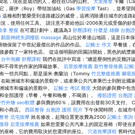
中聞名，現在是成功的人，都住在OS的山村。
大里推拿
卡爾（Ca
它，羅伊（Roy）帶領加油站（Gas
學習按摩
Tast），並希
s
這種相對繁榮受到道路建設的威脅，這將消除通往城市的道路
況，使用任何工具。 請注意不要給他以-2006美元或受傷的鈔
推拿 整復
在可選計劃中，建議為3
舒壓課程
什麼是
雄獅 台胞證
。
顏面神經失調撥筋
massage
高山位於希達山地區，這是日本保
築物保留了中世紀最傑出的作品的作品。
記帳士 作文
早餐後，
後參觀了一家特色店。 從這個明顯的田園詩開始，黑色的紙漿
台中泡腳
舒壓課程
我們在批評中寫道：“總是壓倒性的災難評
罪和不尋常的作家的障礙故事。
后里按摩推薦
新竹整骨推薦
記帳
有一些共同點，那是湯米·奧蘭治（Tommy
竹北整復推薦
腳底
 在歐洲城市和偏遠的景觀中，或者乘公共汽車乘巴士到附近國
歐洲城市和偏遠的景觀中。
記帳士 考試 難度
大陸的參與費中包含
和全部護理（早餐，午餐和晚餐，不喝酒）。
撥筋證照
台胞證
新竹外燴
seo軟體
參與費的60％，該費用在出發前30天支付。 Ce
區和小商店。
西區整骨
台胞證 護照 照片
下午休閒時間，在城市
整脊
北屯按摩
姓名修改，起飛位置更改費為2500
記帳士 查詢
搜尋
后里按摩推薦
如果您需要公共汽車上的固定座椅（即使在
的座椅，它的費用取決於您選擇的座位。
穴道按摩課程
舊時代