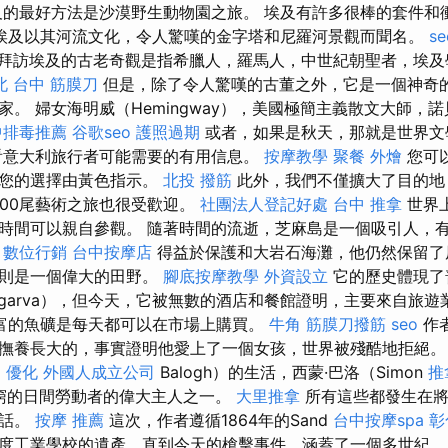
的最好方法是沙漠野生動物園之旅。 埃及有許多很棒的套件和
埃及以其河流文化，令人驚嘆的金字塔和尼羅河景觀而聞名。
se
拜訪埃及的古老奇觀是指希臘人，羅馬人，中世紀朝聖者，埃及
北
台中 筋膜刀
但是，除了令人驚嘆的古董之外，它是一個神奇
家。 婦女海明威（Hemingway），美國極簡主義散文大師，
中排毒推薦
谷歌seo
護照過期
或者，如果是秋天，那就是世界
看意大利旅行者可能需要的有用信息。
按摩教學
聚餐 外燴
您可
，您的選擇由黃色指示。
北投 撥筋
此外，我們不僅擴大了目的地
000尾藝術之旅也很受歡迎。
社團法人登記好處
台中 推拿
世界
時間可以親自參觀。 隨著時間的流逝，芝麻島是一個吸引人，
。
數位行銷
台中按摩店
得益於保護和大岩石海灘，他仍然保留了
手則是一個偉大的田野。
腳底按摩教學
外資設立
它的歷史體現了
lgarva），但今天，它被無數的酒店和餐館證明，主要來自旅遊
富的魚礦是每天都可以在市場上購買。
牛角 筋膜刀撥筋
seo
作
撫養長大的，事實證明他愛上了一個女孩，世界被殘酷地拒絕。
o 優化
外國人成立公司
Balogh）的生活，西蒙·巴洛（Simon
推
為貧窮的日間勞動者的偉大主人之一。
大里推拿
所有這些都發生在將
說話。
按摩 推薦
這次，作者遵循1864年的Sand
台中按摩spa
彰
度工業學校的遺產，直到今天的槍擊事件，涵蓋了一個多世紀。