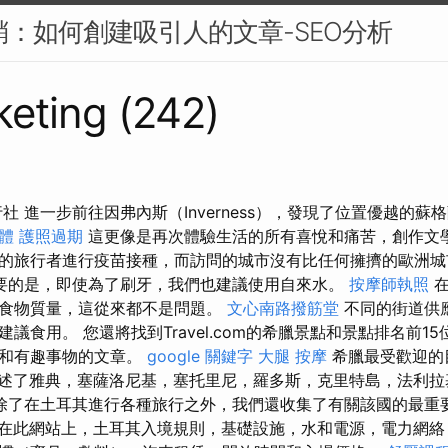
行銷：如何創建吸引人的文章-SEO分析
eting (242)
行社 進一步前往因弗內斯（Inverness），發現了位置優越的
軟體
護照過期
這更像是再次體驗生活的所有喜悅和痛苦，創作文
的旅行者進行疫苗接種，而訪問的城市沒有比任何擁擠的歐洲城
要的是，即使為了刷牙，我們也建議使用自來水。
按摩師執照
在
食物質量，這從來都不是問題。
文心南路撥筋堂
不同的街道供
議食用。 您還將找到Travel.com的希臘景點和景點排名前1
市和有趣事物的文章。
google 關鍵字
大腿 按摩
希臘最受歡迎的
述了雅典，塞薩洛尼基，塞托里尼，羅多斯，克里特島，法利拉
除了在土耳其進行各種旅行之外，我們還收集了有關該國的最重
在此網站上，土耳其入境規則，基礎設施，水和電源，電力網絡