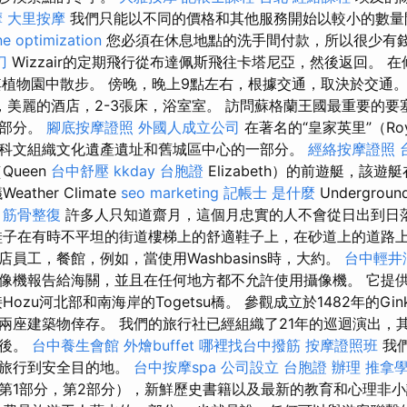
摩
大里按摩
我們只能以不同的價格和其他服務開始以較小的數量
ne optimization
您必須在休息地點的洗手間付款，所以很少有
刀
Wizzair的定期飛行從布達佩斯飛往卡塔尼亞，然後返回。 
其植物園中散步。 傍晚，晚上9點左右，根據交通，取決於交通。 
，美麗的酒店，2-3張床，浴室室。 訪問蘇格蘭王國最重要的要
一部分。
腳底按摩證照
外國人成立公司
在著名的“皇家英里”（Roy
科文組織文化遺產遺址和舊城區中心的一部分。
經絡按摩證照
ueen
台中舒壓
kkday 台胞證
Elizabeth）的前遊艇，該遊艇
ther Climate
seo marketing
記帳士 是什麼
Undergroun
。
筋骨整復
許多人只知道齋月，這個月忠實的人不會從日出到日
子在有時不平坦的街道樓梯上的舒適鞋子上，在砂道上的道路
員工，餐館，例如，當使用Washbasins時，大約。
台中輕井
像機報告給海關，並且在任何地方都不允許使用攝像機。 它提供
ozu河北部和南海岸的Togetsu橋。 參觀成立於1482年的Gin
兩座建築物倖存。 我們的旅行社已經組織了21年的巡迴演出，
以後。
台中養生會館
外燴buffet
哪裡找台中撥筋
按摩證照班
我
全旅行到安全目的地。
台中按摩spa
公司設立
台胞證 辦理
推拿
第1部分，第2部分），新鮮歷史書籍以及最新的教育和心理非