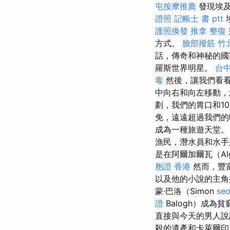
屯按摩推薦
發現埃及
證照
記帳士 書 ptt
護照換發
推拿 整復
方式。
臉部撥筋 竹
話，傳奇和神秘的國
羅斯世界明星。
台
毒
然後，讓我們看
中向右和向左移動
劃，我們的胃口和1
免，遠遠超過我們的
成為一種旅遊天堂
漁民，潛水員和水
是在阿爾加爾瓦（A
胞證 香港
然而，豐
以及他的小說的主角
蒙·巴洛（Simon
se
證
Balogh）成
直接與今天的男人
殺的遺產和卡萊爾印