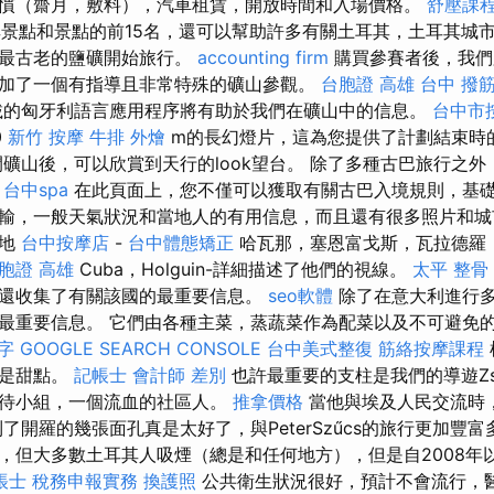
慣（齋月，敷料），汽車租賃，開放時間和入場價格。
舒壓課
的土耳其景點和景點的前15名，還可以幫助許多有關土耳其，土耳其
上最古老的鹽礦開始旅行。
accounting firm
購買參賽者後，我們
加了一個有指導且非常特殊的礦山參觀。
台胞證 高雄
台中 撥
下載的匈牙利語言應用程序將有助於我們在礦山中的信息。
台中市
0
新竹 按摩
牛排 外燴
m的長幻燈片，這為您提供了計劃結束時
礦山後，可以欣賞到天行的look望台。 除了多種古巴旅行之
。
台中spa
在此頁面上，您不僅可以獲取有關古巴入境規則，基
輸，一般天氣狀況和當地人的有用信息，而且還有很多照片和
的地
台中按摩店
-
台中體態矯正
哈瓦那，塞恩富戈斯，瓦拉德羅
胞證 高雄
Cuba，Holguin-詳細描述了他們的視線。
太平 整骨
還收集了有關該國的最重要信息。
seo軟體
除了在意大利進行
最重要信息。 它們由各種主菜，蒸蔬菜作為配菜以及不可避免
鍵字
GOOGLE SEARCH CONSOLE
台中美式整復
筋絡按摩課程
不是甜點。
記帳士 會計師 差別
也許最重要的支柱是我們的導遊Zsuz
對待小組，一個流血的社區人。
推拿價格
當他與埃及人民交流時
了開羅的幾張面孔真是太好了，與PeterSzűcs的旅行更加豐富
，但大多數土耳其人吸煙（總是和任何地方），但是自2008年
帳士 稅務申報實務
換護照
公共衛生狀況很好，預計不會流行，