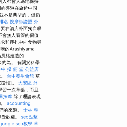
的人都會人為地保持
們的導遊在旅途中固
並不是典型的，但仍
字排名
按摩師證照
外
不要在酒店外面獨自攀
不會無人看管的價值
求和掙扎中向食物尋
的Arashiyama
倫風格建造的
噴泉約為。 有關於科學
台中 撥 筋 堂 公益店
x。
台中養生會館
草
修道院計劃。
大安區 外
學習一次草藥，而且
里按摩
除了理論表現
助。
accounting
他們的來源。
士林 整
越受歡迎。
seo點擊
google seo教學
草