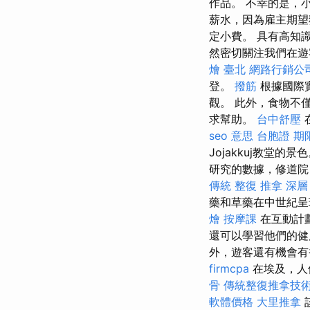
作品。 不幸的是，
薪水，因為雇主期望
定小費。 具有高知
然密切關注我們在遊
燴 臺北
網路行銷公
登。
撥筋
根據國際
觀。 此外，食物不
求幫助。
台中舒壓
seo 意思
台胞證 期
Jojakkuj教堂的景
研究的數據，修道院
傳統 整復 推拿 深層
藥和草藥在中世紀呈
燴
按摩課
在互動計
還可以學習他們的
外，遊客還有機會有
firmcpa
在埃及，人
骨
傳統整復推拿技術
軟體價格
大里推拿