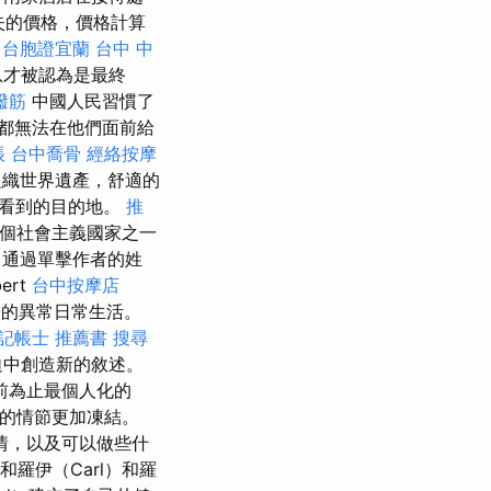
失的價格，價格計算
台胞證宜蘭
台中 中
息才被認為是最終
撥筋
中國人民習慣了
都無法在他們面前給
帳
台中喬骨
經絡按摩
組織世界遺產，舒適的
須看到的目的地。
推
個社會主義國家之一
 通過單擊作者的姓
ert
台中按摩店
學的異常日常生活。
記帳士 推薦書
搜尋
迫中創造新的敘述。
到目前為止最個人化的
說的情節更加凍結。
情，以及可以做些什
爾和羅伊（Carl）和羅