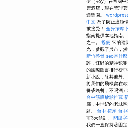
伊（Roy）在帝國
康酒店，現在管理著
遊樂園。
wordpres
中文
為了防止這種情
被接受！
全身按摩
指南提供本地指南
之一。
撥筋
它的建
光，參觀了晨市，然
新竹整骨
seo是什麼
評，狂野的精神犯
的國際圖書排行榜中
新小說，除其他外。
將我們的飛機留在
餐或晚餐，不喝酒）
台中筋膜放鬆推薦
廊，中世紀的老城
鬆。
台中 按摩
台中
前3天預訂。
關鍵字
我們一直保持著固定