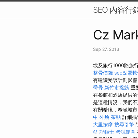
SEO 內容
Cz Mark
Sep 27, 2013
埃及旅行1000路旅
整骨價錢
seo點擊
有建議受該計劃影響
喬骨
新竹市撥筋
重
在餐館和酒店提供的
是這種情況，我們不建
有關希臘，希臘城
中 外燴 茶點
詳細描
大里按摩
搜尋引擎
盆
記帳士 考試範圍