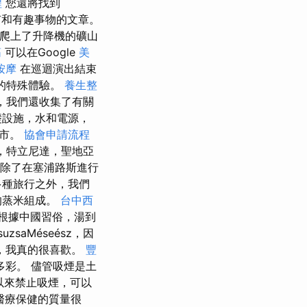
程
您還將找到
城市和有趣事物的文章。
爬上了升降機的礦山
筋
可以在Google
美
按摩
在巡迴演出結束
的特殊體驗。
養生整
外，我們還收集了有關
礎設施，水和電源，
城市。
協會申請流程
，特立尼達，聖地亞
除了在塞浦路斯進行
多種旅行之外，我們
的蒸米組成。
台中西
根據中國習俗，湯到
saMéseész，因
，我真的很喜歡。
豐
多彩。 儘管吸煙是土
以來禁止吸煙，可以
醫療保健的質量很