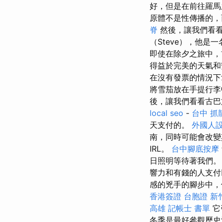
好，但是在前往羅馬
原體不是性傳播的，
脊
然後，讓我們看
（Steve），他
即使在除夕之旅中，
得益於完美的天氣和
在沒有發票的情況下
將雪茄放在手提行李
後，讓我們看看古
local seo
-
台中 抓
天支付的。
外國人
南，同時可能會改
IRL。
台中腳底按摩
日照明等待著我們
響力和有錢的人支
感的兇手的腳步中，
香港簽證 台胞證
新
高雄
記帳士 書單
它
冬季是最好參觀歷