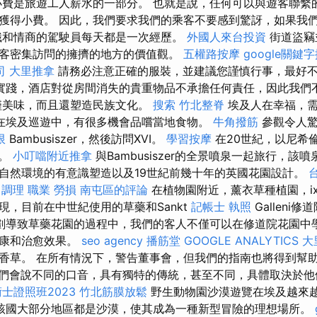
小費是旅遊工人薪水的一部分。 也就是說，任何可以與遊客聯繫
獲得小費。 因此，我們要求我們的乘客不要感到驚訝，如果我
識和情商的駕駛員每天都是一次經歷。
外國人來台投資
街道盜竊
客密集訪問的擁擠的地方的價值觀。
五權路按摩
google關鍵
司
大里推拿
請務必注意正確的服裝，並建議您謹慎行事，最好
實踐，酒店對從房間消失的貴重物品不承擔任何責任，因此我們
僅美味，而且還塑造民族文化。
搜索
竹北整脊
埃及人在幸福，需
在埃及巡遊中，有很多機會品嚐當地食物。
牛角撥筋
參觀令人驚嘆
限
Bambusiszer，然後訪問XVI。
學習按摩
在20世紀，以尼希
色。
小叮噹附近推拿
與Bambusiszer的全景噴泉一起旅行，該
自然環境的有意識塑造以及19世紀前幾十年的英國花園設計。
 調理 職業 勞損 南屯區的評論
在植物園附近，薰衣草種植園，i
現，目前在中世紀使用的草藥和Sankt
記帳士 執照
Galleni
劃導致草藥花園的過程中，我們的客人不僅可以在修道院花園中
健康和治愈效果。
seo agency
播筋堂
GOOGLE ANALYTICS
大
香草。 在所有情況下，警告董事會，但我們的指南也將得到幫
們會說不同的口音，具有獨特的傳統，甚至不同，具體取決於
士證照班2023
竹北筋膜放鬆
野生動物園沙漠遊覽在埃及越來
該國大部分地區都是沙漠，使其成為一種新型冒險的理想場所。