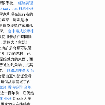
衝浪學校。
經絡調理
o services
桃園外燴
學家和現在旅行者的
的國家，周圍是神
諾貝爾獎獲獎作家和俄
文學。
台中泰式按摩排
以使用箭頭在時間軸
，還擴大了主題計
上有許多奇蹟可以避
有吸引力的漁村，已
原始魅力的東西，而
普通的釣魚場，尤其
業。
經絡調理證照
台
者是由五旬節派父母
 這個故事講述了西
拿師
香港簽證 台胞
近一百年前，它仍然
化 外燴
Creek大屠
 兩家酒店在接待處