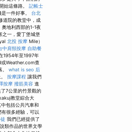
開始這條路。
記帳士
錢是一件好事。
台北
在修道院的教堂中，成
奧地利西部的1-1夜
塞之一，愛丁堡城堡
al
北投 按摩
Mile）
台中肩頸按摩
自助餐
在1954年至1997年
d或Weather.com查
落。
what is seo
后
上。
按摩課程
讓我們
澤按摩
撥筋美容
進
了7公里的竹景觀的
kakuj教堂綜合大
其中包括公共汽車和
們有很多經驗，可以
學徒
我們已經提供了
小說類作品的世界文學