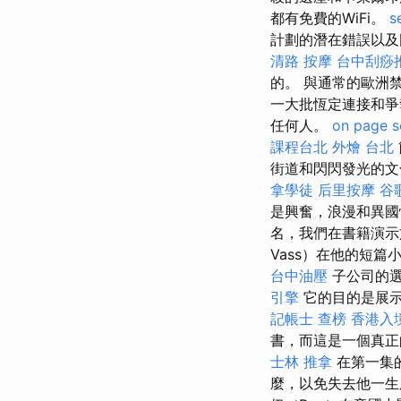
都有免費的WiFi。
s
計劃的潛在錯誤以及
清路 按摩
台中刮痧推
的。 與通常的歐洲
一大批恆定連接和
任何人。
on page s
課程台北
外燴 台北
街道和閃閃發光的文
拿學徒
后里按摩
谷歌
是興奮，浪漫和異
名，我們在書籍演
Vass）在他的短
台中油壓
子公司的選
引擎
它的目的是展示
記帳士 查榜
香港入
書，而這是一個真正
士林 推拿
在第一集
麼，以免失去他一