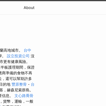
About
蘇格蘭高地城市。
台中
學。
設立投資公司
沒
市更有健康風險。
半板護理期間，保證
應商準備的食物不再
5位，還可以幫助許多
目的地
豐原整骨
-
台
基，赫森尼索群島。
要信息。
文心路喬骨
，貨幣，運輸，一般