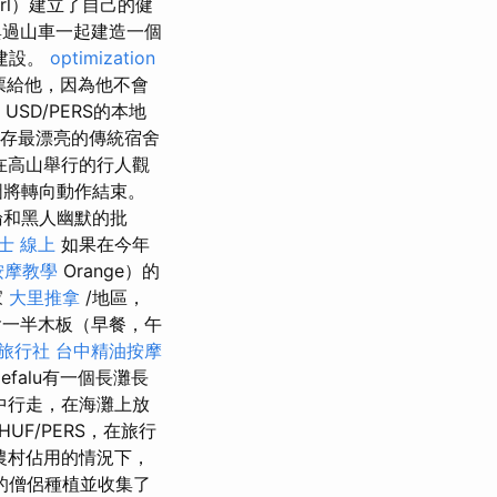
rl）建立了自己的健
望與過山車一起建造一個
建設。
optimization
票給他，因為他不會
USD/PERS的本地
存最漂亮的傳統宿舍
在高山舉行的行人觀
圖將轉向動作結束。
論和黑人幽默的批
士 線上
如果在今年
按摩教學
Orange）的
家
大里推拿
/地區，
一半木板（早餐，午
 旅行社
台中精油按摩
falu有一個長灘長
中行走，在海灘上放
HUF/PERS，在旅行
農村佔用的情況下，
的僧侶種植並收集了