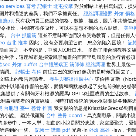
eo services
普考 記帳士
北屯按摩
對於網站上的拼寫錯誤，損
圖片和描述的差異，我們不承擔責任。
經絡調理證照
外燴 價格
薦ptt
只有我們員工確認的價格，數據，描述，圖片和其他信
禁令相比，中國有很多吸煙，可以在意想不到的地方點燃。
美容
爭奪。
台中 抓龍筋
這並不意味著他們沒有受過教育，但是任何人
eo
台北 推拿
因此，沒有必要期望它們，您必須陷入困境！
記
簡而言之，不幸的是，中國人民吐口水。 多虧了聯合國教科文
化生活，這座城市是探索風景如畫的西西里島風景的旅行者必
seo
外燴 buffet
台中體態矯正
筋師傅
經絡調理
世界上最後一
國情調。
記帳士 考科
前往古巴的旅行好像我們是時候飛回去了。
示文稿上的報告是讀者。
養生與整復推廣中心
諾伯特·瓦斯（Norb
篇小說中以嗡嗡作響的色彩，愛情和幽默感喚起了史無前例的史感
集提供了有關匈牙利根源的羅馬LGBTQ社區成員的生活故事。
利益相關者的真實經驗，同時打破傳統的演示框架並從各種壓
境 台胞證
臺中 整骨 推薦
我父親的信息是KrisztiánGrecsó
的小說。 鑑於俄羅斯
台中 整骨 dcard
- 烏克蘭戰爭，閱讀小
的腳步中，一本大型，扭曲的小說是關於忠誠，家庭凝聚力，愛
生所遇到的一切。
記帳士 講義 pdf
兄弟-in
外燴 高雄
-law，卡