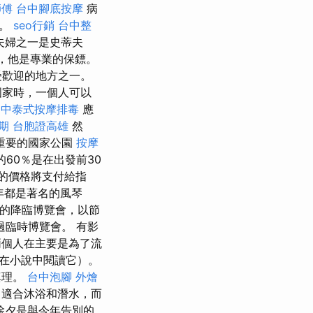
師傅
台中腳底按摩
病
則。
seo行銷
台中整
夫婦之一是史蒂夫
），他是專業的保鏢。
受歡迎的地方之一。
國家時，一個人可以
台中泰式按摩排毒
應
期
台胞證高雄
然
重要的國家公園
按摩
的60％是在出發前30
的價格將支付給指
年都是著名的風琴
的降臨博覽會，以節
臨時博覽會。 有影
個人在主要是為了流
在小說中閱讀它）。
真理。
台中泡腳
外燴
常適合沐浴和潛水，而
除夕是與今年告別的