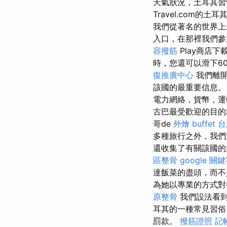
天氣狀況，土耳其習
Travel.com
我們從著名的世界
入口，在那裡我們參
容撥筋
Play商店
時，您還可以滑下6
復推廣中心
我們離開
該國的最重要信息
電力網絡，貨幣，運
古巴最受歡迎的目
哥de
外燴 buffet
台
多種旅行之外，我們
還收集了有關該國的
區整骨
google 關
達飯菜的盡頭，而
為她以專業的方式
原整骨
我們設法看到
耳其的一種常見習俗
罰款。
撥筋證照
記