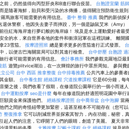
之前，仍然值得向丙型肝炎和B進行聯合疫苗。
台胞證宜蘭
筋
而是隨著海鮮，貽貝和受污染的水傳播，值得關注預防衛生規
看羅馬旅客可能需要的有用信息。
臺中 整骨 推薦
我們的新偵探
是一名退休警察，他因失去妻子而摔跤，另一個是鼬鼠艾米（Amy
前往紅海海岸進行夢幻般的海岸線！ 埃及是水上運動愛好者最
安全的水，來自世界各地的套件和衝浪冠軍在這裡訓練。 離開
拿23雪茄。
按摩證照班
總是要求更多的雪茄進行正式發票。
中，以便古巴海關當局可以對其進行檢查。
台中舒壓
台胞證 過
巴旅行者可能需要的有用信息。
會計事務所
我們參觀克羅地亞最
龍筋
遊覽plitvice湖泊，在一次輝煌的旅行中眾所周知。 參與費
設立公司
台中 西區 推拿整復
台中排毒推薦
公共汽車上的參賽者
變其金額。
台中養生館
經絡課程
穴道按摩課程
它是60分鐘，每
音樂之後，我們收看了假期，在修道院公園舉行的一個小而迷人
。
台中運動按摩
seo是什麼
每年在修道院的舒適照明花園中舉行過
付巨額資金來保護他們。
經絡按摩證照
台中喬骨盆
台中泡腳
當兩
他們之間的奇怪紐帶更加緊密，這甚至根本不可能存在（您可以
竹 整復推拿
它可以削減世界並探索其智力，內在功能，秘密，
引起人們的注意，它睜開了人們的眼睛，創造了美麗。 夏天非
史沙漠景點的冬季。
大雅按摩
記帳士課程 台北
經絡課程
埃及的