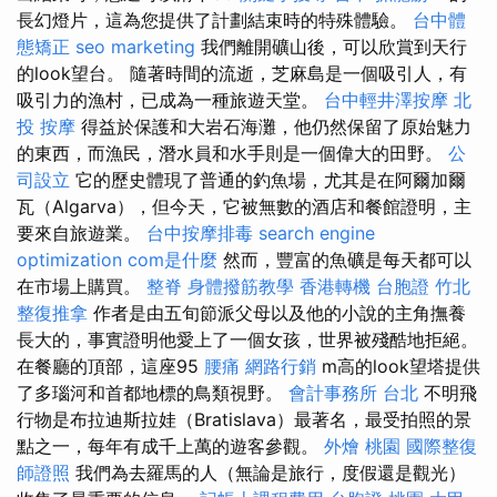
長幻燈片，這為您提供了計劃結束時的特殊體驗。
台中體
態矯正
seo marketing
我們離開礦山後，可以欣賞到天行
的look望台。 隨著時間的流逝，芝麻島是一個吸引人，有
吸引力的漁村，已成為一種旅遊天堂。
台中輕井澤按摩
北
投 按摩
得益於保護和大岩石海灘，他仍然保留了原始魅力
的東西，而漁民，潛水員和水手則是一個偉大的田野。
公
司設立
它的歷史體現了普通的釣魚場，尤其是在阿爾加爾
瓦（Algarva），但今天，它被無數的酒店和餐館證明，主
要來自旅遊業。
台中按摩排毒
search engine
optimization
com是什麼
然而，豐富的魚礦是每天都可以
在市場上購買。
整脊
身體撥筋教學
香港轉機 台胞證
竹北
整復推拿
作者是由五旬節派父母以及他的小說的主角撫養
長大的，事實證明他愛上了一個女孩，世界被殘酷地拒絕。
在餐廳的頂部，這座95
腰痛
網路行銷
m高的look望塔提供
了多瑙河和首都地標的鳥類視野。
會計事務所 台北
不明飛
行物是布拉迪斯拉娃（Bratislava）最著名，最受拍照的景
點之一，每年有成千上萬的遊客參觀。
外燴 桃園
國際整復
師證照
我們為去羅馬的人（無論是旅行，度假還是觀光）