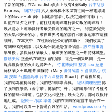
了新的電梯，在Zahradiste頁面上設有4座Bully
台中刮痧
Express。
網路行銷
六人座椅和小木屋前往同一根電線繩
上的Nova-Hol山峰，因此滑雪者可以決定如何到達山上。
即使在除夕之旅中，前往紅海海岸進行夢幻般的海岸線！
埃及是水上運動愛好者最受歡迎的地方之一。 得益於完美
的天氣和安全的水，來自世界各地的套件和衝浪冠軍在這裡
訓練。 在本文中，在柱廊保險公司的幫助下，我們收集了
有關EEK的知識，以及為什麼總是值得保證...
設立辦事處
早餐後，參觀蘇格蘭最大，最重要的城堡之一斯特林城堡。
撥筋美容
堡壘站在城堡山的頂部，這是一個策略圖，是一
塊高度保護的火山起源岩石。
竹北博愛街 整復
seo 意思
蘇格蘭女王瑪麗·斯圖爾特（Mary
復健師證照
會議點心
桃
園 按摩
台胞證高雄
台中西區整骨
Stuart）在這裡加冕。
我們認為值得等待，我們感到非常高興。
經絡調理證照
除
了強制性景點（金字塔，博物館）外，我們還學到了各種各
樣的情緒和味道，包括文化和烹飪，幾天之內，都可以很好
地組成。
記帳士 考試 準備
我們在開羅的喧囂中融合在一
起，我們可以看一下普通百姓的生活。
wordpress seo
台