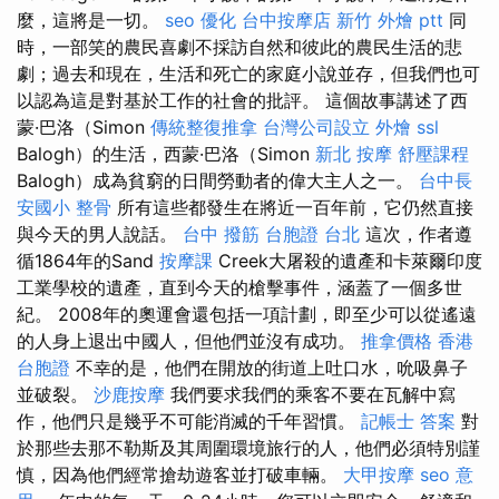
麼，這將是一切。
seo 優化
台中按摩店
新竹 外燴 ptt
同
時，一部笑的農民喜劇不採訪自然和彼此的農民生活的悲
劇；過去和現在，生活和死亡的家庭小說並存，但我們也可
以認為這是對基於工作的社會的批評。 這個故事講述了西
蒙·巴洛（Simon
傳統整復推拿
台灣公司設立
外燴
ssl
Balogh）的生活，西蒙·巴洛（Simon
新北 按摩
舒壓課程
Balogh）成為貧窮的日間勞動者的偉大主人之一。
台中長
安國小 整骨
所有這些都發生在將近一百年前，它仍然直接
與今天的男人說話。
台中 撥筋
台胞證 台北
這次，作者遵
循1864年的Sand
按摩課
Creek大屠殺的遺產和卡萊爾印度
工業學校的遺產，直到今天的槍擊事件，涵蓋了一個多世
紀。 2008年的奧運會還包括一項計劃，即至少可以從遙遠
的人身上退出中國人，但他們並沒有成功。
推拿價格
香港
台胞證
不幸的是，他們在開放的街道上吐口水，吮吸鼻子
並破裂。
沙鹿按摩
我們要求我們的乘客不要在瓦解中寫
作，他們只是幾乎不可能消滅的千年習慣。
記帳士 答案
對
於那些去那不勒斯及其周圍環境旅行的人，他們必須特別謹
慎，因為他們經常搶劫遊客並打破車輛。
大甲按摩
seo 意