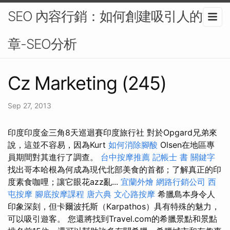
SEO 內容行銷：如何創建吸引人的文
章-SEO分析
Cz Marketing (245)
Sep 27, 2013
印度印度金三角8天巡迴賽印度旅行社 對於Opgard兄弟來
說，這並不容易，因為Kurt
如何消除腳酸
Olsen在地區專
員期間對其進行了調查。
台中按摩推薦
記帳士 書
關鍵字
找出哥本哈根為何成為現代北部美食的首都；了解真正的印
度素食咖哩；讓它眼花azz亂...
宜蘭外燴
網路行銷公司
西
屯按摩
腳底按摩課程
唐六典
文心路按摩
希臘島本身令人
印象深刻，但卡爾波托斯（Karpathos）具有特殊的魅力，
可以吸引遊客。 您還將找到Travel.com的希臘景點和景點