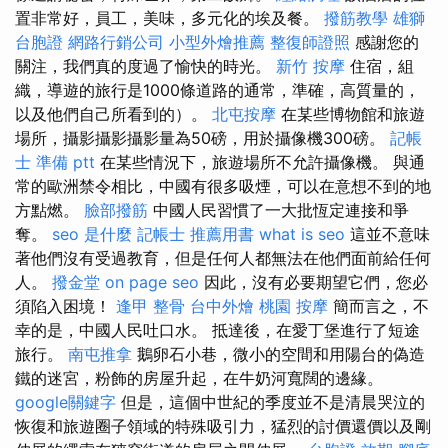
置非常好，員工，美味，多元化的埃及餐。
撥筋教學
雄獅
台胞證
網路行銷公司
小型外燴推薦
整復師證照
感謝您的
關注，我們真的度過了愉快的時光。
新竹 按摩
住宿，組
織，導遊的旅行是1000條道路的通常，準確，高質量的，
以及他們自己所看到的）。
北屯按摩
在某些博物館和旅遊
場所，攝影攝影攝影量為50磅，用於攝像機300磅。
記帳
士 準備 ptt
在某些情況下，旅遊場所不允許攝像機。 與通
常的歐洲禁令相比，中國有很多吸煙，可以在意想不到的地
方點燃。
臉部撥筋
中國人民習慣了一大批恆定連接和爭
奪。
seo 是什麼
記帳士 推薦用書
what is seo
這並不意味
著他們沒有受過教育，但是任何人都無法在他們面前給任何
人。
撥金堂
on page seo
因此，沒有必要期望它們，您必
須陷入困境！
逢甲 整骨
台中外燴
桃園 按摩
簡而言之，不
幸的是，中國人民吐口水。 抵達後，在愛丁堡進行了短途
旅行。
南屯推拿
鵝卵石小巷，微小的空間和用陽台的偽造
鐵的迷宮，粉飾的房屋升起，在牛奶河寬闊的邊緣。
google關鍵字
但是，這個中世紀的季度並不是清晨哭泣的
恢復和旅遊圈子領域的特殊吸引力，猛烈的討價還價以及剛