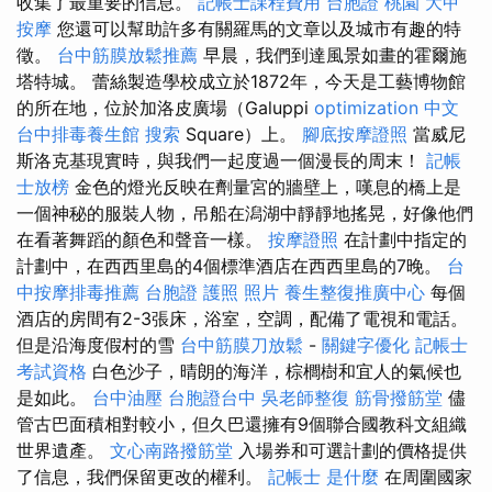
收集了最重要的信息。
記帳士課程費用
台胞證 桃園
大甲
按摩
您還可以幫助許多有關羅馬的文章以及城市有趣的特
徵。
台中筋膜放鬆推薦
早晨，我們到達風景如畫的霍爾施
塔特城。 蕾絲製造學校成立於1872年，今天是工藝博物館
的所在地，位於加洛皮廣場（Galuppi
optimization 中文
台中排毒養生館
搜索
Square）上。
腳底按摩證照
當威尼
斯洛克基現實時，與我們一起度過一個漫長的周末！
記帳
士放榜
金色的燈光反映在劑量宮的牆壁上，嘆息的橋上是
一個神秘的服裝人物，吊船在潟湖中靜靜地搖晃，好像他們
在看著舞蹈的顏色和聲音一樣。
按摩證照
在計劃中指定的
計劃中，在西西里島的4個標準酒店在西西里島的7晚。
台
中按摩排毒推薦
台胞證 護照 照片
養生整復推廣中心
每個
酒店的房間有2-3張床，浴室，空調，配備了電視和電話。
但是沿海度假村的雪
台中筋膜刀放鬆
-
關鍵字優化
記帳士
考試資格
白色沙子，晴朗的海洋，棕櫚樹和宜人的氣候也
是如此。
台中油壓
台胞證台中
吳老師整復
筋骨撥筋堂
儘
管古巴面積相對較小，但久巴還擁有9個聯合國教科文組織
世界遺產。
文心南路撥筋堂
入場券和可選計劃的價格提供
了信息，我們保留更改的權利。
記帳士 是什麼
在周圍國家