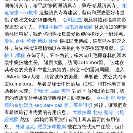
圖倫清真寺，穆罕默德·阿里清真寺，蘇丹·哈桑清真寺。
附
近按摩
seo教學
這些清真寺為建築，藝術和歷史愛好者提
供了吸收文化的絕佳機會。
公司設立
埃及群體路徑經常影
響這些吸引力。
關鍵字操作
西屯肩頸放鬆
休息很短的時間
前往巴科尼，我們將能夠收集最受歡迎的植物之一野洋蔥。
優化
台中 整骨
烤肉 外燴
根據民間傳統，這隻熊在洞穴之
外，首先尋找這種植物以在漫長的冬季夢後清理身體。
記
帳士 課程
在匈牙利，它在角質，橡木或山毛櫸森林的灌木
叢中瘋狂地生長。 返回大阪，訪問Dotonbor區。 它建在
其著名的美食和中世紀氣氛的四分之一的運河周圍。 進入
UMeda Sky大樓，欣賞城市的美景。 早餐後，乘公共汽車
去kamakura。 早餐是瑞士中部酒店（2晚）和其他地方自
助餐的大陸。
記帳士 成績 查詢
對於下面列出的日期，我
們的酒店支付半板酒店將獲得自助餐晚餐。
台中刮痧
整骨
院的奇妙經歷
seo services
第二專長證照
然後，讓我們看
看希臘旅行者需要的有用信息。
大雅按摩
北屯 整骨
台胞
證桃園
然後，讓我們看看旅行者到土耳其需要的有用信
息。
外燴 點心
豐原按摩推薦
他在危急狀況中住院，但倖