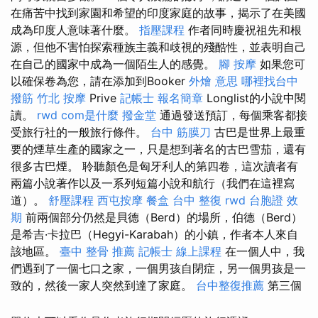
在痛苦中找到家園和希望的印度家庭的故事，揭示了在美國
成為印度人意味著什麼。
指壓課程
作者同時慶祝祖先和根
源，但他不害怕探索種族主義和歧視的殘酷性，並表明自己
在自己的國家中成為一個陌生人的感覺。
腳 按摩
如果您可
以確保卷為您，請在添加到Booker
外燴 意思
哪裡找台中
撥筋
竹北 按摩
Prive
記帳士 報名簡章
Longlist的小說中閱
讀。
rwd
com是什麼
撥金堂
通過發送預訂，每個乘客都接
受旅行社的一般旅行條件。
台中 筋膜刀
古巴是世界上最重
要的煙草生產的國家之一，只是想到著名的古巴雪茄，還有
很多古巴煙。 聆聽顏色是匈牙利人的第四卷，這次讀者有
兩篇小說著作以及一系列短篇小說和航行（我們在這裡寫
道）。
舒壓課程
西屯按摩
餐盒
台中 整復
rwd
台胞證 效
期
前兩個部分仍然是貝德（Berd）的場所，伯德（Berd）
是希吉·卡拉巴（Hegyi-Karabah）的小鎮，作者本人來自
該地區。
臺中 整骨 推薦
記帳士 線上課程
在一個人中，我
們遇到了一個七口之家，一個男孩自閉症，另一個男孩是一
致的，然後一家人突然到達了家庭。
台中整復推薦
第三個