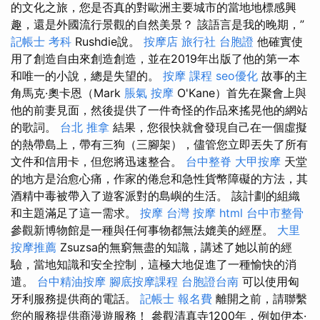
的文化之旅，您是否真的對歐洲主要城市的當地地標感興
趣，還是外國流行景觀的自然美景？ 該語言是我的晚期，”
記帳士 考科
Rushdie說。
按摩店
旅行社 台胞證
他確實使
用了創造自由來創造創造，並在2019年出版了他的第一本
和唯一的小說，總是失望的。
按摩 課程
seo優化
故事的主
角馬克·奧卡恩（Mark
脹氣 按摩
O'Kane）首先在聚會上與
他的前妻見面，然後提供了一件奇怪的作品來搖晃他的網站
的歌詞。
台北 推拿
結果，您很快就會發現自己在一個虛擬
的熱帶島上，帶有三狗（三腳架），儘管您立即丟失了所有
文件和信用卡，但您將迅速整合。
台中整脊
大甲按摩
天堂
的地方是治愈心痛，作家的倦怠和急性貨幣障礙的方法，其
酒精中毒被帶入了遊客派對的島嶼的生活。 該計劃的組織
和主題滿足了這一需求。
按摩
台灣 按摩
html
台中市整骨
參觀新博物館是一種與任何事物都無法媲美的經歷。
大里
按摩推薦
Zsuzsa的無窮無盡的知識，講述了她以前的經
驗，當地知識和安全控制，這極大地促進了一種愉快的消
遣。
台中精油按摩
腳底按摩課程
台胞證台南
可以使用匈
牙利服務提供商的電話。
記帳士 報名費
離開之前，請聯繫
您的服務提供商漫遊服務！ 參觀清真寺1200年，例如伊本·