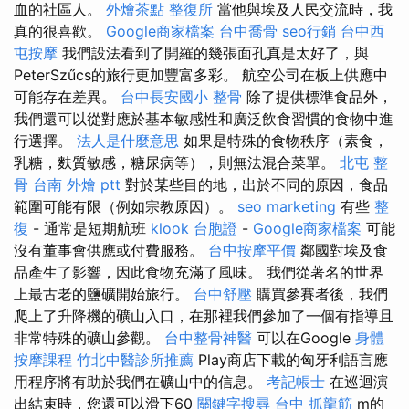
血的社區人。
外燴茶點
整復所
當他與埃及人民交流時，我
真的很喜歡。
Google商家檔案
台中喬骨
seo行銷
台中西
屯按摩
我們設法看到了開羅的幾張面孔真是太好了，與
PeterSzűcs的旅行更加豐富多彩。 航空公司在板上供應中
可能存在差異。
台中長安國小 整骨
除了提供標準食品外，
我們還可以從對應於基本敏感性和廣泛飲食習慣的食物中進
行選擇。
法人是什麼意思
如果是特殊的食物秩序（素食，
乳糖，麩質敏感，糖尿病等），則無法混合菜單。
北屯 整
骨
台南 外燴 ptt
對於某些目的地，出於不同的原因，食品
範圍可能有限（例如宗教原因）。
seo marketing
有些
整
復
- 通常是短期航班
klook 台胞證
-
Google商家檔案
可能
沒有董事會供應或付費服務。
台中按摩平價
鄰國對埃及食
品產生了影響，因此食物充滿了風味。 我們從著名的世界
上最古老的鹽礦開始旅行。
台中舒壓
購買參賽者後，我們
爬上了升降機的礦山入口，在那裡我們參加了一個有指導且
非常特殊的礦山參觀。
台中整骨神醫
可以在Google
身體
按摩課程
竹北中醫診所推薦
Play商店下載的匈牙利語言應
用程序將有助於我們在礦山中的信息。
考記帳士
在巡迴演
出結束時，您還可以滑下60
關鍵字搜尋
台中 抓龍筋
m的