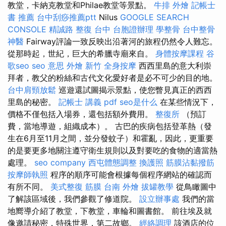
教堂，卡納克教堂和Philae教堂等景點。
牛排 外燴
記帳士
書 推薦
台中刮痧推薦ptt
Nilus
GOOGLE SEARCH
CONSOLE
精誠路 整復 台中
台胞證辦理
學整骨
台中整骨
神醫
Fairway評論一致反映出沿著河的旅程仍然令人難忘。
從那時起，世紀，巨大的希臘寺廟來自。
身體按摩課程
谷
歌seo
seo 意思
外燴 新竹
全身按摩
西西里島的意大利崇
拜者，教父的粉絲和古代文化愛好者是必不可少的目的地。
台中肩頸放鬆
巡遊還試圖揭示景點，使您瞥見真正的西西
里島的秘密。
記帳士 講義 pdf
seo是什么
在某些情況下，
價格不僅包括入場券，還包括額外費用。
整復所
（預訂
費，當地導遊，組織成本）。 古巴的疾病包括登革熱（發
生在6月至11月之間，並分發蚊子）和霍亂，因此，更重要
的是要更多地關注遵守衛生規則以及對要吃的食物的適當熱
處理。
seo company
西屯體態調整
換護照
筋膜沾黏撥筋
按摩師執照
程序的順序可能會根據每個程序網站的確認而
有所不同。
美式整復 筋膜
台南 外燴
拔罐教學
從鳥瞰圖中
了解該區域後，我們參觀了修道院。
設立辦事處
我們的當
地嚮導介紹了教堂，下教堂，車輪和圖書館。 前往埃及就
像邀請秘密，特殊世界，第二故鄉。
經絡調理
該酒店的位