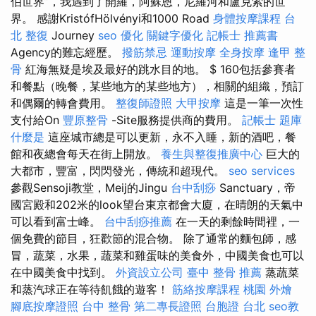
伯世界”，我遇到了開羅，阿蘇恩，尼羅河和盧克索的世
界。 感謝KristófHölvényi和1000 Road
身體按摩課程
台
北 整復
Journey
seo 優化
關鍵字優化
記帳士 推薦書
Agency的難忘經歷。
撥筋禁忌
運動按摩
全身按摩
逢甲 整
骨
紅海無疑是埃及最好的跳水目的地。 $ 160包括參賽者
和餐點（晚餐，某些地方的某些地方），相關的組織，預訂
和偶爾的轉會費用。
整復師證照
大甲按摩
這是一筆一次性
支付給On
豐原整骨
-Site服務提供商的費用。
記帳士 題庫
什麼是
這座城市總是可以更新，永不入睡，新的酒吧，餐
館和夜總會每天在街上開放。
養生與整復推廣中心
巨大的
大都市，豐富，閃閃發光，傳統和超現代。
seo services
參觀Sensoji教堂，Meij的Jingu
台中刮痧
Sanctuary，帝
國宮殿和202米的look望台東京都會大廈，在晴朗的天氣中
可以看到富士峰。
台中刮痧推薦
在一天的剩餘時間裡，一
個免費的節目，狂歡節的混合物。 除了通常的麵包師，感
冒，蔬菜，水果，蔬菜和雞蛋味的美食外，中國美食也可以
在中國美食中找到。
外資設立公司
臺中 整骨 推薦
蒸蔬菜
和蒸汽球正在等待飢餓的遊客！
筋絡按摩課程
桃園 外燴
腳底按摩證照
台中 整骨
第二專長證照
台胞證 台北
seo教