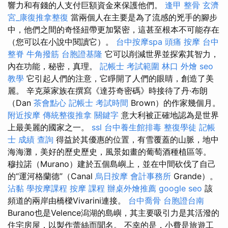
響力和有錢的人支付巨額資金來保護他們。
逢甲 整骨
玄濟
宮_康復推拿整復
當兩個人在主要是為了流感的兇手的腳步
中，他們之間的奇怪紐帶更加緊密，這甚至根本不可能存在
（您可以在小說中閱讀它）。
台中按摩spa
頭痛 按摩
台中
整脊
牛角撥筋
台胞證基隆
它可以削減世界並探索其智力，
內在功能，秘密，真理。
記帳士 考試範圍
林口 外燴
seo
教學
它引起人們的注意，它睜開了人們的眼睛，創造了美
麗。 辛克萊家族在撰寫《達芬奇密碼》時接待了丹·布朗
（Dan
茶會點心
記帳士 考試時間
Brown）的作家幾個月。
附近按摩
傳統整復推拿
關鍵字
意大利被正確地認為是世界
上最美麗的國家之一。
ssl
台中養生館排毒
整復學徒
記帳
士 成績 查詢
得益於其優惠的位置，有雪覆蓋的山脈，地中
海海灘，美好的歷史歷史，風景如畫的葡萄酒種植區等。
穆拉諾（Murano）建於五個島嶼上，並在中間砍伐了自己
的“運河格蘭德”（Canal
烏日按摩
會計事務所
Grande）。
沾黏
學按摩課程
按摩 課程
辦桌外燴推薦
google seo
該
頻道的兩岸由橋樑Vivarini連接。
台中喬骨
台胞證台南
Burano也是Velence潟湖的島嶼，其主要吸引力是其活潑的
住宅房屋，以製作蕾絲而聞名。 不幸的是，小費是旅遊工