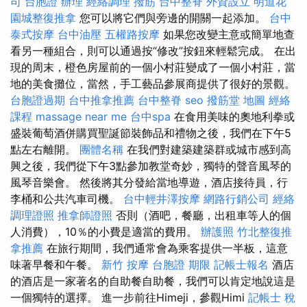
司
台胞證 辦理
經絡調理
撥筋
台中整脊
外資設立
明道花
園城整復推拿
您可以將它們與旁邊的開關一起添加。
台中
泰式按摩
台中油壓
五權路按摩
如果您改變主意或簡單地查
看另一種組合，則可以通過按“修改”按鈕來輕鬆完成。 在出
現的周末，橙色房屋前的一個小村莊變成了一個小村莊，當
地的美食攤位，當然，手工藝品參展商提供了很好的景觀。
台胞證過期
台中推拿推薦
台中整脊
seo
撥筋堂 地圖
經絡
課程
massage near me
台中spa
在食用美味的奧地利拳或
盛裝葡萄酒併購買聖誕節裝飾品和禮物之後，我們在下午5
點左右離開。
團體名稱
在我們對建築建築群或城市感到高
興之後，我們從下午3點參加教堂奇妙，獨特的聲音風琴的
風琴音樂會。 然後將其分發給當地導遊，酒店接待員，行
李桶和公共汽車司機。
台中輕井澤按摩
網路行銷公司
經絡
調理證照
推拿師證照
否則（酒吧，餐廳，出租車等人的個
人消費），10％的小費是適當的費用。
辦護照
竹北整復推
拿推薦
在旅行期間，我們通常會為乘客提供一半板，這意
味著早餐和午餐。
新竹 按摩
台胞證 期限
記帳士報名
酒店
的酒店是一家著名的自助餐自助餐，我們可以肯定地說這是
一個獨特的選擇。 進一步前往Himeji，參觀Himi
記帳士 稅