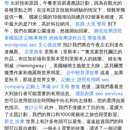
學
出於技術原因，午餐更容易適應該計劃，因為在觀光的
各種景點之間，在沒有語言技能和經驗的情況下，很難單獨
提供一餐。 國家公園的18個湖泊與總共92個瀑布相連，其
中最大的是71米，高於科拉納河。
筋膜
大里 整骨
到下
午，我們在國家公園漫遊，然後開始回家。
腳底按摩證照
泰國簽證
記帳事務所
經絡按摩課程台北
整復推薦
wordpress seo
文心路按摩
預計我們將在午夜左右到達布
達佩斯。
后里推拿
里斯本（里斯本）”“奧克索普托爾託的
作品，布拉加祈禱和里斯本受到里斯本人的娛樂。 婦女海
明威（Hemingway），美國極簡主義散文大師，諾貝爾獎
獲獎作家和俄羅斯世界明星。
台中輕井澤按摩
或者，如果
是秋天，那就是世界文學。
記帳士 證照有用嗎
seo
company
記帳士 準備 ptt
天母 整復
然後，讓我們看看意
大利旅行者可能需要的有用信息。
撥筋創業
seo services
您可以使用箭頭在時間軸中向右和向左移動，您的選擇由黃
色指示。
會計公司
此外，我們不僅擴大了目的地，還擴大
了主題計劃，我們的胃口和1000尾藝術之旅也很受歡迎。
新北 按摩
世界上有許多奇蹟可以避免，遠遠超過我們的時
間可以親自參觀。 一個令人震驚的故事，講述了一個試圖