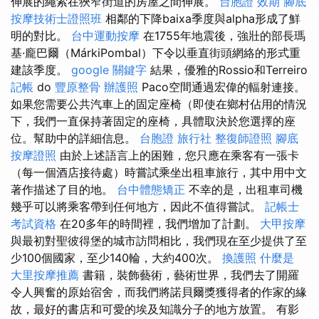
伸展的繩索在狹窄街道的房屋之間伸展。
台胞證 效期
腳底
按摩技術士證照班
相鄰的下降baixa季度與alpha形成了鮮
明的對比。
台中運動按摩
在1755年地震後，強壯的部長瑪
基·龐巴爾（MárkiPombal）下令以垂直街頭網絡的形式重
建該季度。
google 關鍵字
結果，優雅的Rossio和Terreiro
記帳
do
豐原整骨
辦護照
Paco空間通過宏偉的輻射連接。
如果您需要公共汽車上的固定座椅（即使在鄉村佔用的情況
下，我們一直保持著固定的座椅，具體取決於您選擇的座
位。幫助中的詳細信息。
台胞證 旅行社
整復師證照
腳底
按摩證照
由於上述語言上的困難，您只應在乘客有一張卡
（每一個酒店接待處）時嘗試乘坐出租車旅行，其中用中文
著作描述了目的地。
台中體態矯正
不幸的是，出租車司機
幾乎可以將乘客帶到任何地方，因此不值得嘗試。
記帳士
考試資格
在20多年的時間裡，我們增加了計劃。
大甲按摩
與最初對聖彼得堡的城市訪問相比，我們現在至少提供了至
少100個國家，至少140輪，大約400次。
換護照
什麼是
大里按摩推薦
書籍，裝飾藝術，藝術世界，我們去了開羅
令人興奮的原始宿舍，而我們將諾貝爾獎獲得者的作家的緣
故，最好的書店和可愛的埃及知識分子的地方放置。 有影