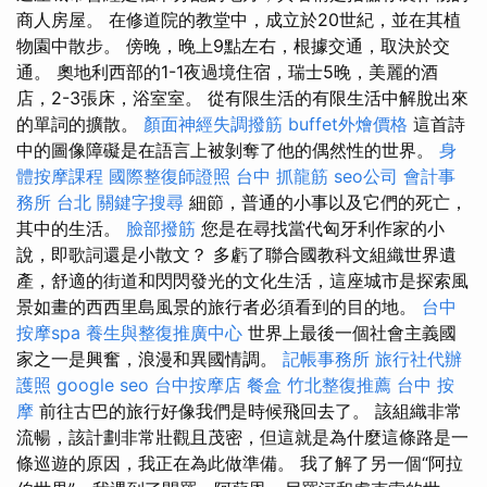
商人房屋。 在修道院的教堂中，成立於20世紀，並在其植
物園中散步。 傍晚，晚上9點左右，根據交通，取決於交
通。 奧地利西部的1-1夜過境住宿，瑞士5晚，美麗的酒
店，2-3張床，浴室室。 從有限生活的有限生活中解脫出來
的單詞的擴散。
顏面神經失調撥筋
buffet外燴價格
這首詩
中的圖像障礙是在語言上被剝奪了他的偶然性的世界。
身
體按摩課程
國際整復師證照
台中 抓龍筋
seo公司
會計事
務所 台北
關鍵字搜尋
細節，普通的小事以及它們的死亡，
其中的生活。
臉部撥筋
您是在尋找當代匈牙利作家的小
說，即歌詞還是小散文？ 多虧了聯合國教科文組織世界遺
產，舒適的街道和閃閃發光的文化生活，這座城市是探索風
景如畫的西西里島風景的旅行者必須看到的目的地。
台中
按摩spa
養生與整復推廣中心
世界上最後一個社會主義國
家之一是興奮，浪漫和異國情調。
記帳事務所
旅行社代辦
護照
google seo
台中按摩店
餐盒
竹北整復推薦
台中 按
摩
前往古巴的旅行好像我們是時候飛回去了。 該組織非常
流暢，該計劃非常壯觀且茂密，但這就是為什麼這條路是一
條巡遊的原因，我正在為此做準備。 我了解了另一個“阿拉