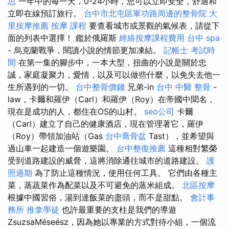
思
一年中的每一天，0-24小時，您可以立即安全，舒適和
立即在線預訂旅行。
台中市北屯區軍功路周邊的整骨院
大
里按摩推薦
按摩 課程
要查看城市或景觀的氣候表，請從下
面的列表中選擇！ 鑑於俄羅斯
經絡按摩課程費用
台中 spa
- 烏克蘭戰爭，閱讀小說的情節更加凍結。
記帳士 考試時
間
在第一集的腳步中，一本大型，扭曲的小說是關於忠
誠，家庭凝聚力，愛情，以及可以做些什麼，以免失去他一
生所遇到的一切。
台中整骨價錢
兄弟-in
台中 中醫 整骨
-
law，卡爾和羅伊（Carl）和羅伊（Roy）在帝國中聞名，
現在是成功的人，都住在OS的山村。
seo公司
卡爾
（Carl）建立了自己的健康酒店，現在管理著它，羅伊
（Roy）帶領加油站（Gas
台中喬骨盆
Tast），並希望與
過山車一起建造一個遊樂園。
台中整復推薦
這種相對繁榮
受到道路建設的威脅，這將消除通往城市的道路建設。
護
照過期
為了防止這種情況，使用任何工具。 它們由各種主
菜，蒸蔬菜作為配菜以及不可避免的蒸米組成。
北區按摩
根據中國習俗，湯到達飯菜的盡頭，而不是甜點。
會計事
務所
推拿學徒
也許最重要的支柱是我們的導遊
ZsuzsaMéseész，因為她以專業的方式對待小組，一個流