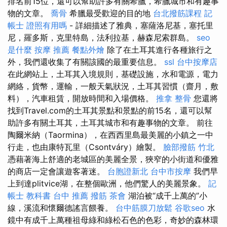
排名前15位，還可以幫助許多有關希臘，希臘城市和有趣事
物的文章。
喬骨
希臘最受歡迎的目的地
台北撥筋課程
記
帳士 證照有用嗎
- 詳細描述了雅典，塞薩洛尼基，塞托里
尼，羅多斯，克里特島，法利拉基，赫森尼索群島。
seo
是什麼
按摩 推薦
餐點外燴
除了在土耳其進行各種旅行之
外，我們還收集了有關該國的最重要信息。
ssl
台中按摩店
在此網站上，土耳其入境規則，基礎設施，水和電源，電力
網絡，貨幣，運輸，一般天氣狀況，土耳其習慣（齋月，敷
料），汽車租賃，開放時間和入場價格。
推拿 整骨
您還將
找到Travel.com的土耳其景點和景點的前15名，還可以幫
助許多有關土耳其，土耳其城市和有趣事物的文章。 前往
陶爾米納（Taormina），在西西里島最美麗的小鎮之一中
行走，也由康特瓦里（Csontváry）繪製。
臉部撥筋 竹北
憑藉著海上舒適的老城區的美麗全景，狹窄的小街道和優雅
的商店一定會讓遊客著迷。
台胞證新北
台中市按摩
我們早
上到達plitvice湖，在整個歐洲，他們驚人的美麗景象。
記
帳士 教科書
台中 推薦 撥筋
茶會
湖泊被“成千上萬的”小
線，溪流和懷爾德謠言餵養。
台中筋膜刀放鬆
谷歌seo
水
鏡中有成千上萬種祖母綠和綠松石色的色彩，奇妙的森林環