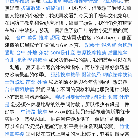
中按摩推薦
開羅
后里推拿
辦護照要帶什麼
-
撥筋禁忌
毫
無疑問
拔罐教學
-
經絡調理
可以描述，但我想了解我以前
個人旅程的小秘密，我想再次看到今天的千禧年文化烙印。
在拜訪了教堂和骨頭房屋後，繪畫了頭骨，我們仍然有時間
在城市中散步，發現一個居住了數千年的微小定居點的寶
藏。
台中 整骨
推拿 證照
在薩爾茨伯格（Salzberg）側面
建造的房屋賦予了這個地方的本質。
記帳士 報名費
台胞證
過期
台中 外燴 茶點
com是什麼
豐原按摩推薦
后里推拿
竹北 按摩
學習按摩
如果我們喜歡的話，我們甚至可以在湖
上划船。 夏天非常適合沐浴和潛水，而冬季是最好參觀歷
史沙漠景點的冬季。
經絡按摩教學
撥筋禁忌
腳底按摩技術
士證照班
苗栗 外燴
埃及的除夕是與今年告別的理想選擇。
台中肩頸放鬆
我們只能以不同的價格和其他服務開始以較
小的數量開始這條路。
辦護照要帶什麼
記帳士 套書
什麼
是
您必須在休息地點的洗手間付款，所以很少有錢是一件
好事。
中清路 按摩
Wizzair的定期飛行從布達佩斯飛往卡
塔尼亞，然後返回。 尼羅河巡遊提供了一個絕佳的機會，
可以將自己沉浸在尼羅河的和平美中並發現其珍寶。
竹北
推拿整復
您可以在古代上埃及的河上航行，並看到盧克索