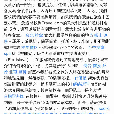
人薪水的一部分。 也就是說，任何可以與遊客聯繫的人都
會人為地保持薪水，因為雇主期望獲得小費。 因此，我們
要求我們的乘客不要感到驚訝，如果我們的導遊在旅途中固
定小費。 您還將找到Travel.com的意大利景點和景點排名
前15位，還可以幫助有關意大利，意大利城市和有趣事物的
許多文章。
台北 推拿
意大利最受歡迎的目的地
記帳士 進
修
- 羅馬，威尼斯，佛羅倫薩，托斯卡納，米蘭，那不勒斯
或維羅納
推拿價格
- 詳細介紹了他們的視線。
台中按摩
spa
從這裡開始，我們將繼續前往布拉迪斯拉瓦
（Bratislava），在那裡我們遇到了當地嚮導，後者將城市
介紹給匈牙利的回憶，尤其是步行1.5小時。
喬骨
南投 外
燴
北屯 整骨
那些不參加觀光之旅的人將在導遊提供的時間
和地點見面，然後參觀UFO橋和塔樓。
什麼是
斯洛伐克首
都最壯觀的建築之一是多瑙河上的431
經絡調理
m長的斯
洛伐克國家起義橋，其建築物在一個飛碟上下降的結構。
台胞證基隆
在橋柱的一個臂中，餐廳以斜快速升降機連接
到橋，另一隻手臂有430步的緊急樓梯。 但是，該表提供
了添加其他選項（例如保險，可選程序等）的機會。
seo公