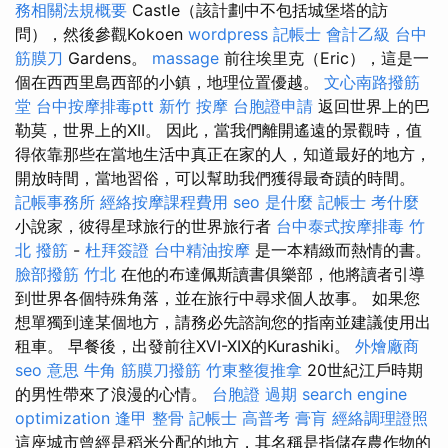
務相關法規概要
Castle（該計劃中不包括城堡塔的訪
問），然後參觀Kokoen
wordpress
記帳士 會計乙級
台中
筋膜刀
Gardens。
massage
前往埃里克（Eric），這是一
個在西西里島西部的小鎮，地理位置優越。
文心南路撥筋
堂
台中按摩排毒ptt
新竹 按摩
台胞證申請
返回世界上的巴
勒莫，世界上的XII。 因此，當我們離開遙遠的景觀時，值
得依靠那些在當地生活中真正在家的人，知道最好的地方，
開放時間，當地習俗，可以幫助我們獲得最奇蹟的時間。
記帳事務所
經絡按摩課程費用
seo 是什麼
記帳士 考什麼
小說家，彼得星球旅行的世界旅行者
台中泰式按摩排毒
竹
北 撥筋
-
杜拜簽證
台中精油按摩
是一本精緻而熱情的書。
臉部撥筋 竹北
在他的布達佩斯讀書俱樂部，他將讀者引導
到世界各個特殊角落，並在旅行中尋求個人故事。 如果您
想單獨到達某個地方，請務必先諮詢您的指南並建議使用出
租車。 早餐後，出發前往XVI-XIX的Kurashiki。
外燴廠商
seo 意思
牛角 筋膜刀撥筋
竹東整復推拿
20世紀江戶時期
的男性帶來了浪漫的心情。
台胞證 過期
search engine
optimization
逢甲 整骨
記帳士 高普考
膏肓
經絡調理證照
這座城市曾經是稻米分配的地方，其名稱是指儲存農作物的