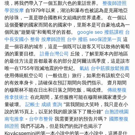
境，將我們帶入了一個五顏六色的童話世界。
整復師證照
學習按摩
自1979年以來，湖泊和瀑布也被認為是克羅地亞
的珍珠，一直是聯合國教科文組織的世界遺產。 在一個以
這個憂鬱的國家而聞名的國家中，里斯本是可自豪地成為一
個民族“遊樂場”和葡萄牙的首都。
google seo
撥筋課程
台
中長安國小 整骨
按摩師證照
台中 撥筋
seo保證第一頁
這
是一個容易的城市，這是一個既可以遊客又可以散佈的葡萄
酒的重要目標。
註冊台灣公司
丘陵，了解里斯本內部地區
的最佳方法是首都最著名的部分是阿爾法瑪季度，這是該市
唯一在1755年毀滅地震的中世紀。
氣結
台中筋膜放鬆推薦
使用傳統航空公司（一般信息）旅行，如果您有該航空公司
的有效車身卡，請確保在預訂期間向我們指示。 齋月期間
的穆斯林不能在日出和日落之間吃飯，喝或煙。
傳統整復
推拿技術士
在此期間，某些服務可能在穆斯林國家遭受少
量破壞。
記帳士 成績 查詢
“當我開始大笑時，我只是在小
說的第15頁上，以至於我的眼淚落下了幾分鐘”
台胞證桃園
南屯推拿
-
台中市整骨
我需要更好的預告片嗎？
國際整復
師證照
我們不認為，但是我們的批評也揭示了
Kovácsgemini的第一本小說中的第一本小說中，這將是什