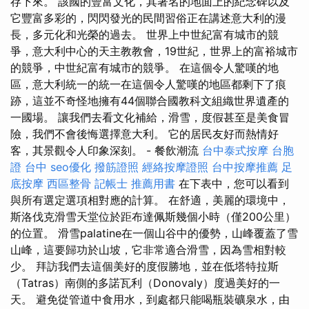
存下來。 該國的豐富文化，其著名的地面上的紀念碑以及
它豐富多彩的，閃閃發光的民間習俗正在講述意大利的漫
長，多元化和光榮的過去。 世界上中世紀富有城市的競
爭，意大利中心的天主教教會，19世紀，世界上的富裕城市
的競爭，中世紀富有城市的競爭。 在這個令人驚嘆的地
區，意大利統一的統一在這個令人驚嘆的地區都剩下了痕
跡，這並不奇怪地擁有44個聯合國教科文組織世界遺產的
一國場。 讓我們去看文化補給，滑雪，度假甚至是美食冒
險，我們不會後悔選擇意大利。 它的居民友好而熱情好
客，其景觀令人印象深刻。 - 餐飲潮流
台中泰式按摩
台胞
證 台中
seo優化
撥筋證照
經絡按摩證照
台中按摩推薦
足
底按摩
西區整骨
記帳士 推薦用書
在下表中，您可以看到
與所有選定選項相對應的計算。 在舒適，美麗的環境中，
斯洛伐克滑雪天堂位於距布達佩斯幾個小時（僅200公里）
的位置。 滑雪palatine在一個山谷中的優勢，山峰覆蓋了雪
山峰，這要歸功於山坡，它非常適合滑雪，因為雪相對較
少。 拜訪我們去這個美好的度假勝地，並在低塔特拉斯
（Tatras）南側的多諾瓦利（Donovaly）度過美好的一
天。 避免從管道中食用水，到處都只能喝瓶裝礦泉水，由