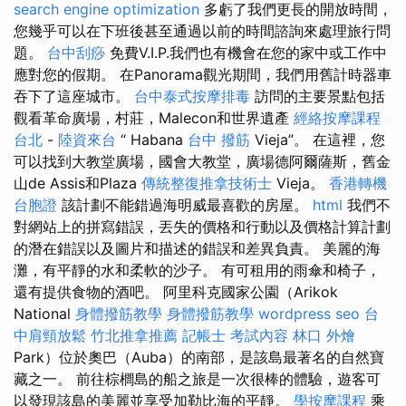
search engine optimization
多虧了我們更長的開放時間，
您幾乎可以在下班後甚至通過以前的時間諮詢來處理旅行問
題。
台中刮痧
免費V.I.P.我們也有機會在您的家中或工作中
應對您的假期。 在Panorama觀光期間，我們用舊計時器車
吞下了這座城市。
台中泰式按摩排毒
訪問的主要景點包括
觀看革命廣場，村莊，Malecon和世界遺產
經絡按摩課程
台北
-
陸資來台
“ Habana
台中 撥筋
Vieja”。 在這裡，您
可以找到大教堂廣場，國會大教堂，廣場德阿爾薩斯，舊金
山de Assis和Plaza
傳統整復推拿技術士
Vieja。
香港轉機
台胞證
該計劃不能錯過海明威最喜歡的房屋。
html
我們不
對網站上的拼寫錯誤，丟失的價格和行動以及價格計算計劃
的潛在錯誤以及圖片和描述的錯誤和差異負責。 美麗的海
灘，有平靜的水和柔軟的沙子。 有可租用的雨傘和椅子，
還有提供食物的酒吧。 阿里科克國家公園（Arikok
National
身體撥筋教學
身體撥筋教學
wordpress seo
台
中肩頸放鬆
竹北推拿推薦
記帳士 考試內容
林口 外燴
Park）位於奧巴（Auba）的南部，是該島最著名的自然寶
藏之一。 前往棕櫚島的船之旅是一次很棒的體驗，遊客可
以發現該島的美麗並享受加勒比海的平靜。
學按摩課程
乘