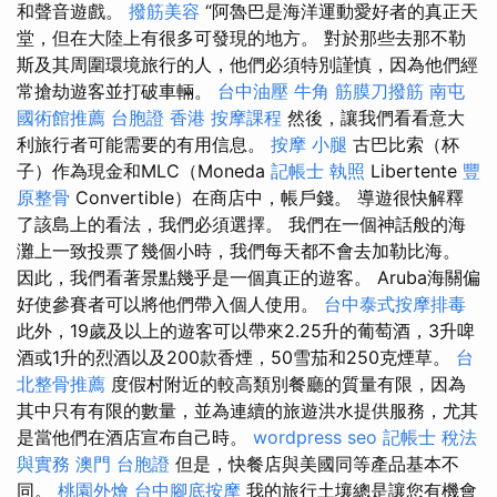
和聲音遊戲。
撥筋美容
“阿魯巴是海洋運動愛好者的真正天
堂，但在大陸上有很多可發現的地方。 對於那些去那不勒
斯及其周圍環境旅行的人，他們必須特別謹慎，因為他們經
常搶劫遊客並打破車輛。
台中油壓
牛角 筋膜刀撥筋
南屯
國術館推薦
台胞證 香港
按摩課程
然後，讓我們看看意大
利旅行者可能需要的有用信息。
按摩 小腿
古巴比索（杯
子）作為現金和MLC（Moneda
記帳士 執照
Libertente
豐
原整骨
Convertible）在商店中，帳戶錢。 導遊很快解釋
了該島上的看法，我們必須選擇。 我們在一個神話般的海
灘上一致投票了幾個小時，我們每天都不會去加勒比海。
因此，我們看著景點幾乎是一個真正的遊客。 Aruba海關偏
好使參賽者可以將他們帶入個人使用。
台中泰式按摩排毒
此外，19歲及以上的遊客可以帶來2.25升的葡萄酒，3升啤
酒或1升的烈酒以及200款香煙，50雪茄和250克煙草。
台
北整骨推薦
度假村附近的較高類別餐廳的質量有限，因為
其中只有有限的數量，並為連續的旅遊洪水提供服務，尤其
是當他們在酒店宣布自己時。
wordpress seo
記帳士 稅法
與實務
澳門 台胞證
但是，快餐店與美國同等產品基本不
同。
桃園外燴
台中腳底按摩
我的旅行土壤總是讓您有機會