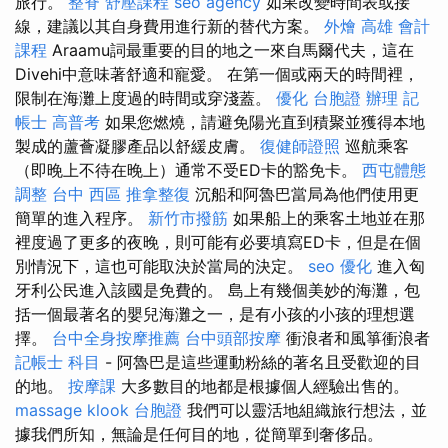
旅行。
整脊
舒壓課程
seo agency
如果改變時間表或接
線，建議以其自身費用進行新的替代方案。
外燴
高雄 會計
課程
Araamu詞最重要的目的地之一來自馬爾代夫，這在
Divehi中意味著舒適和寵愛。 在第一個或兩天的時間裡，
限制在海灘上度過的時間或穿淺蓋。
優化
台胞證 辦理
記
帳士 高普考
如果您燃燒，請避免陽光直到積聚並獲得本地
製成的蘆薈凝膠產品以舒緩皮膚。
復健師證照
巡航乘客
（即晚上不待在晚上）通常不受ED卡的豁免卡。
西屯體態
調整
台中 西區 推拿整復
沉船和阿魯巴當局為他們使用更
簡單的進入程序。
新竹市撥筋
如果船上的乘客土地並在那
裡度過了更多的夜晚，則可能有必要填寫ED卡，但是在個
別情況下，這也可能取決於當局的決定。
seo 優化
進入匈
牙利公民進入該國是免費的。 島上有幾個美妙的海灘，包
括一個最著名的嬰兒海灘之一，是有小孩的小孩的理想選
擇。
台中全身按摩推薦
台中頭部按摩
衝浪者和風箏衝浪者
記帳士 科目
- 阿魯巴是這些運動粉絲的著名且受歡迎的目
的地。
按摩課
大多數目的地都是根據個人經驗出售的。
massage
klook 台胞證
我們可以靈活地組織旅行想法，並
據我們所知，無論是任何目的地，從簡單到奢侈品。