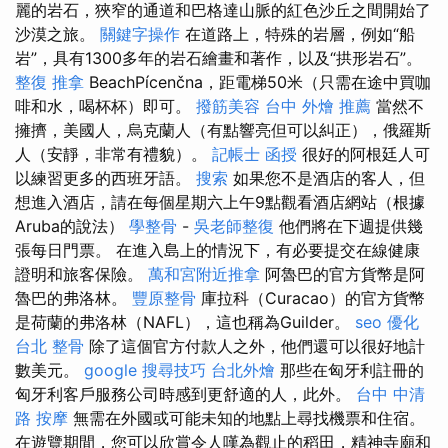
麗的岩石，狹窄的通道和巴格達山脈的紅色沙丘之間開始了
沙漠之旅。
關鍵字操作
在道路上，特殊的岩層，例如“船
岩”，具有1300多年的岩石繪畫和著作，以及“拱形岩石”。
整復 推拿
BeachPícenčna，距電梯50米（只需在途中買咖
啡和水，喝杯杯）即可。
撥筋美容
台中 外燴 推薦
當然不
擁擠，美國人，烏克蘭人（有點響亮但可以糾正），俄羅斯
人（安靜，非常有禮貌）。
記帳士 函授
很好的阿根廷人可
以練習更多的西班牙語。
搜索
如果您不是酒店的客人，但
想進入酒店，請在每個星期六上午9點觀看酒店網站（根據
Aruba的說法）
學整骨
-
吳老師整復
他們將在下週提供幾
張每日門票。 在進入島上的情況下，有必要提交在線健康
證明和旅客保險。
萬和宮附近推拿
阿魯巴的官方貨幣是阿
魯巴的弗洛林。
豐原整骨
庫拉科（Curacao）的官方貨幣
是荷蘭的弗洛林（NAFL），這也稱為Guilder。
seo 優化
台北 整骨
除了這個官方付款人之外，他們還可以很好地計
數美元。
google 搜尋技巧
台北外燴
那些在匈牙利註冊的
匈牙利客戶服務公司時感到更舒適的人，此外。
台中 中清
路 按摩
無需在外國或可能未知的地點上尋找機票和住宿。
在遊覽期間，您可以欣賞令人嘆為觀止的稻田，精神寺廟和