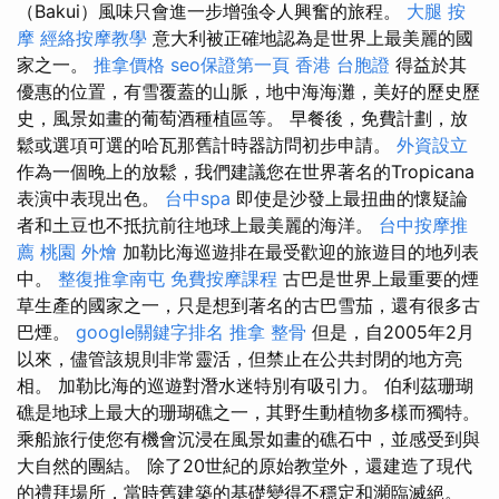
（Bakui）風味只會進一步增強令人興奮的旅程。
大腿 按
摩
經絡按摩教學
意大利被正確地認為是世界上最美麗的國
家之一。
推拿價格
seo保證第一頁
香港 台胞證
得益於其
優惠的位置，有雪覆蓋的山脈，地中海海灘，美好的歷史歷
史，風景如畫的葡萄酒種植區等。 早餐後，免費計劃，放
鬆或選項可選的哈瓦那舊計時器訪問初步申請。
外資設立
作為一個晚上的放鬆，我們建議您在世界著名的Tropicana
表演中表現出色。
台中spa
即使是沙發上最扭曲的懷疑論
者和土豆也不抵抗前往地球上最美麗的海洋。
台中按摩推
薦
桃園 外燴
加勒比海巡遊排在最受歡迎的旅遊目的地列表
中。
整復推拿南屯
免費按摩課程
古巴是世界上最重要的煙
草生產的國家之一，只是想到著名的古巴雪茄，還有很多古
巴煙。
google關鍵字排名
推拿 整骨
但是，自2005年2月
以來，儘管該規則非常靈活，但禁止在公共封閉的地方亮
相。 加勒比海的巡遊對潛水迷特別有吸引力。 伯利茲珊瑚
礁是地球上最大的珊瑚礁之一，其野生動植物多樣而獨特。
乘船旅行使您有機會沉浸在風景如畫的礁石中，並感受到與
大自然的團結。 除了20世紀的原始教堂外，還建造了現代
的禮拜場所，當時舊建築的基礎變得不穩定和瀕臨滅絕。