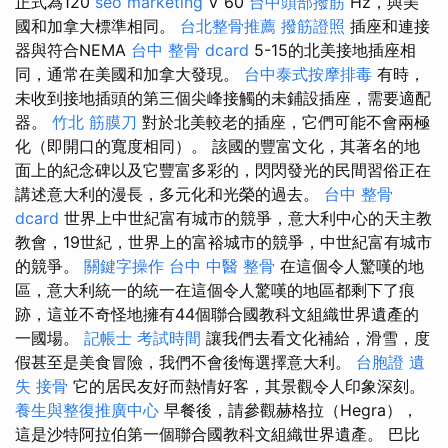
正式為120
seo marketing
V 60
台中頭部撥筋
Hz，與美
國和加拿大標準相同。
台北整骨推薦
撥筋證照
插座和連接
器與符合NEMA
台中 整骨 dcard
5-15的北美接地插座相
同，通常在美國和加拿大發現。
台中泰式按摩排毒
有時，
未收到接地插頭的第三個尖峰接觸的未鋪設插座，需要適配
器。
竹北 筋膜刀
對於北美較老的插座，它們可能不會兩極
化（即開口的寬度相同）。 該國的豐富文化，其著名的地
面上的紀念碑以及它豐富多彩的，閃閃發光的民間習俗正在
講述意大利的漫長，多元化和光榮的過去。
台中 整骨
dcard
世界上中世紀富有城市的競爭，意大利中心的天主教
教會，19世紀，世界上的富裕城市的競爭，中世紀富有城市
的競爭。
關鍵字操作
台中 中醫 整骨
在這個令人驚嘆的地
區，意大利統一的統一在這個令人驚嘆的地區都剩下了痕
跡，這並不奇怪地擁有44個聯合國教科文組織世界遺產的
一國場。
記帳士 考試時間
讓我們去看文化補給，滑雪，度
假甚至是美食冒險，我們不會後悔選擇意大利。
台胞證 遺
失
接骨
它的居民友好而熱情好客，其景觀令人印象深刻。
養生與整復推廣中心
早餐後，請參觀赫格拉（Hegra），
這是沙特阿拉伯第一個聯合國教科文組織世界遺產。 巴比