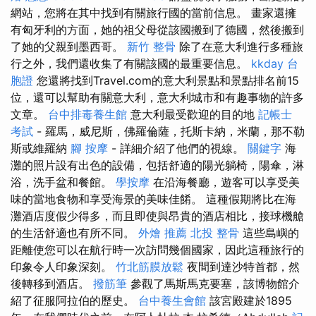
網站，您將在其中找到有關旅行國的當前信息。 畫家還擁
有匈牙利的方面，她的祖父母從該國搬到了德國，然後搬到
了她的父親到墨西哥。
新竹 整骨
除了在意大利進行多種旅
行之外，我們還收集了有關該國的最重要信息。
kkday 台
胞證
您還將找到Travel.com的意大利景點和景點排名前15
位，還可以幫助有關意大利，意大利城市和有趣事物的許多
文章。
台中排毒養生館
意大利最受歡迎的目的地
記帳士
考試
- 羅馬，威尼斯，佛羅倫薩，托斯卡納，米蘭，那不勒
斯或維羅納
腳 按摩
- 詳細介紹了他們的視線。
關鍵字
海
灘的照片設有出色的設備，包括舒適的陽光躺椅，陽傘，淋
浴，洗手盆和餐館。
學按摩
在沿海餐廳，遊客可以享受美
味的當地食物和享受海景的美味佳餚。 這種假期將比在海
灘酒店度假少得多，而且即使與昂貴的酒店相比，接球機艙
的生活舒適也有所不同。
外燴 推薦
北投 整骨
這些島嶼的
距離使您可以在航行時一次訪問幾個國家，因此這種旅行的
印象令人印象深刻。
竹北筋膜放鬆
夜間到達沙特首都，然
後轉移到酒店。
撥筋筆
參觀了馬斯馬克要塞，該博物館介
紹了征服阿拉伯的歷史。
台中養生會館
該宮殿建於1895