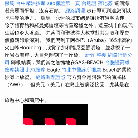
撥筋
台中精油按摩
seo保證第一頁
台胞證 落地簽
這個海
灘美麗而平坦，沒有石頭。
經絡調理
步行即可到達您可以
吃午餐的地方。 羅馬，永恆的城市總是讓所有遊客著迷。
除了體育館和羅曼姆論壇等古董廢墟之外，這座城市的現代
生活也令人著迷。 梵蒂岡和聖彼得大教堂對其宗教和歷史
價值觀印象深刻。 我們爬到了阿魯巴（Aruba）165米高的
火山峰Hooiberg，欣賞了加利福尼亞照明塔，並參觀了一
座岩石海岸，大自然雕刻了一座橋。
新竹 整復
網路行銷公
司
歸根結底，我們當之無愧地在SAS-BEACH
台胞證高雄
按摩執照
北屯按摩
Eagle
竹北中醫診所推薦
Beach的柔軟
沙灘上放鬆。
經絡調理證照
官方資金是阿魯巴的佛羅林
（AWG），但美元（美元）在島上被廣泛接受，尤其是在
旅遊中心和商店中。