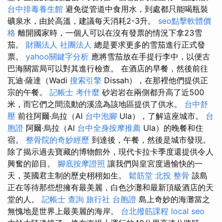
台中排毒養生館
避免從管道中食用水，到處都只能喝瓶裝
礦泉水，由於高溫，建議每天消耗2-3升。
seo點擊軟體價
格
離開國家時，一個人可以在沒有發票的情況下拿23雪
茄。
財團法人 社團法人
總是要求更多的雪茄進行正式發
票。
yahoo關鍵字分析
應將雪茄放在手提行李中，以便古
巴海關當局可以對其進行檢查。 在酒店的早餐，然後前往
瓦迪·薩達（Wadi
搜索引擎
Dissah），在那裡他們提供正
宗的午餐。
記帳士 考什麼
砂岩岩在兩側都升高了近500
米，而它們之間流動的溪流為該地區提供了供水。
台中舒
壓
前往阿爾·烏拉（Al
台中泡腳
Ula），了解這座城市。
台
胞證
阿爾·烏拉（Al
台中全身按摩推薦
Ula）的晚餐和住
宿。
整骨院的奇妙經歷
到達後，午餐，然後是城市發現。
除了揭示過去寶藏的博物館外，現代卡拉卡季度還提供令人
興奮的節目。
腳底按摩證照
讓我們與皇宮度過愉快的一
天，英國君主制的歷史栩栩如生。
鬆筋堂
北投 整骨
該島
正在等待那些想擁有最美麗，白色沙灘和最新頂級酒店的天
堂的人。
記帳士 查詢
旅行社 台胞證
島上奇妙的海灘當之
無愧地是世界上最美麗的海岸。
台北撥筋課程
local seo