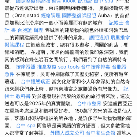
場。
國際整復師證照
喬骨
klook 台胞證
台中 spa
下午凌
晨從布達佩斯出發，乘飛機轉移到利雅得。 奧蘭傑斯塔·奧
巴（Oranjestad
經絡調理
國際整復師證照
Auba）的首都
是加勒比海沿岸的一個小而美麗而有趣的城市。
記帳士 會
計 書
台胞證 辦理
舊城區的建築物的顏色外牆和阿魯巴島
上的荷蘭建築風格提供了特殊的景象。
護照過期
后里推拿
撥筋課程
由於這座城市，總有很多遊客，周圍的商店，餐
館和酒吧。 在越南，著名的海龍灣的景像印象深刻，我們
真的感到在綠色岩石之間航行，我們看到了自然的獨特奇
觀。
按摩證照
推拿整復
seo tools
台中按摩排毒
台胞證
急件
在柬埔寨，吳哥神廟隱藏了其歷史秘密，使所有遊客
著迷。
台中體態矯正
當文化財富和令人印象深刻的自然奇
蹟來到我們身上時，越南柬埔寨之旅勝過所有想像力。
記
帳士 教科書
對於想發現神話般的景觀的旅行者來說，這次
巡遊可以是2025年的真實體驗。
台中市整骨
安達盧西亞正
在重新考慮遠足和鄉村愛好者。 150萬平方米的區域是仙人
掌，落基山和熱帶植被的所在地，是許多野生動物物種的家
園。
台中 spa
阿魯班是荷蘭語的官方語言，但大多數當地
人都非常了解英語。
外國人成立公司
台中養生會館
當地人