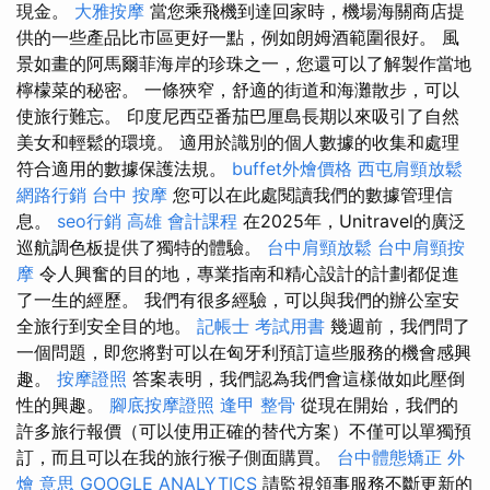
現金。
大雅按摩
當您乘飛機到達回家時，機場海關商店提
供的一些產品比市區更好一點，例如朗姆酒範圍很好。 風
景如畫的阿馬爾菲海岸的珍珠之一，您還可以了解製作當地
檸檬菜的秘密。 一條狹窄，舒適的街道和海灘散步，可以
使旅行難忘。 印度尼西亞番茄巴厘島長期以來吸引了自然
美女和輕鬆的環境。 適用於識別的個人數據的收集和處理
符合適用的數據保護法規。
buffet外燴價格
西屯肩頸放鬆
網路行銷
台中 按摩
您可以在此處閱讀我們的數據管理信
息。
seo行銷
高雄 會計課程
在2025年，Unitravel的廣泛
巡航調色板提供了獨特的體驗。
台中肩頸放鬆
台中肩頸按
摩
令人興奮的目的地，專業指南和精心設計的計劃都促進
了一生的經歷。 我們有很多經驗，可以與我們的辦公室安
全旅行到安全目的地。
記帳士 考試用書
幾週前，我們問了
一個問題，即您將對可以在匈牙利預訂這些服務的機會感興
趣。
按摩證照
答案表明，我們認為我們會這樣做如此壓倒
性的興趣。
腳底按摩證照
逢甲 整骨
從現在開始，我們的
許多旅行報價（可以使用正確的替代方案）不僅可以單獨預
訂，而且可以在我的旅行猴子側面購買。
台中體態矯正
外
燴 意思
GOOGLE ANALYTICS
請監視領事服務不斷更新的