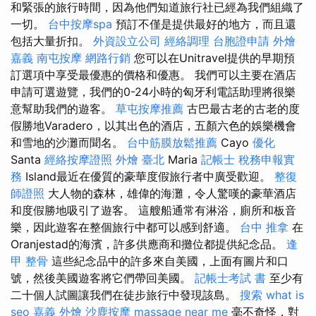
和緊張的旅行時間，因為他們知道旅行社已經為我們組織了
一切。
台中按摩spa
預訂不僅是提供最好的地方，而且還
包括大量折扣。
外資設立公司
經絡調理
台胞證申請
外燴
嘉義
南屯按摩
網路行銷
您可以在Unitravel提供的早期預
訂選項中享受最優惠的價格和優惠。 我們可以主要在酒店
申請可選遊覽，我們的0-24小時的匈牙利電話助理將很樂
意幫助我們的遊客。
草屯按摩推薦
古巴最古老的古老的度
假勝地Varadero，以其出色的酒店，五顏六色的娛樂機會
和雪地的沙灘而聞名。
台中筋膜放鬆推薦
Cayo
優化
Santa
經絡按摩證照
外燴 臺北
Maria
記帳士 稅務申報實
務
Island最近在優質的豪華度假旅行者中廣受歡迎。
整復
師證照
大人物的森林，雄偉的海灘，令人驚嘆的豪華酒店
和度假勝地吸引了遊客。 這艘船通常有淋浴，廁所和板音
樂，因此遊客在整個旅行中都可以感到舒適。
台中 推拿
在
Oranjestad的海濱，許多供應商和攤位都提供紀念品。
逢
甲 整骨
這些紀念品中的許多來自美國，上面有圖片和口
號，然後美國遊客將它們帶回美國。
記帳士考試 書
至少有
二十個人試圖讓我們在徒步旅行中發現該島。
搜索
what is
seo
嘉義 外燴
沙鹿按摩
massage near me
毫不奇怪，對