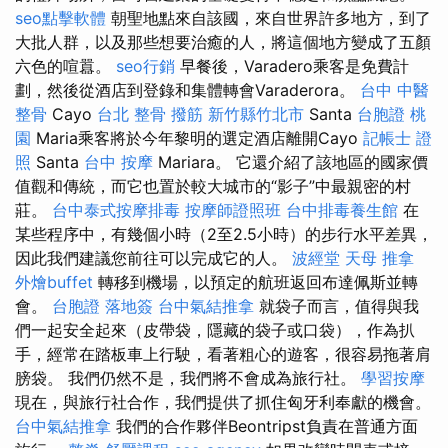
seo點擊軟體
朝聖地點來自該國，來自世界許多地方，到了
大批人群，以及那些想要治癒的人，將這個地方變成了五顏
六色的喧囂。
seo行銷
早餐後，Varadero乘客是免費計
劃，然後從酒店到登錄和集體轉會Varaderora。
台中 中醫
整骨
Cayo
台北 整骨
撥筋 新竹縣竹北市
Santa
台胞證 桃
園
Maria乘客將於今年黎明的選定酒店離開Cayo
記帳士 證
照
Santa
台中 按摩
Mariara。 它還介紹了該地區的國家價
值觀和傳統，而它也置於較大城市的“影子”中最親密的村
莊。
台中泰式按摩排毒
按摩師證照班
台中排毒養生館
在
某些程序中，有幾個小時（2至2.5小時）的步行水平差異，
因此我們建議您前往可以完成它的人。
波經堂
天母 推拿
外燴buffet
轉移到機場，以預定的航班返回布達佩斯並轉
會。
台胞證 落地簽
台中氣結推拿
就袋子而言，值得與我
們一起安全起來（皮帶袋，隱藏的袋子或口袋），作為扒
手，經常在踏板車上行駛，看著粗心的遊客，很容易拖著肩
膀袋。 我們仍然不是，我們將不會成為旅行社。
學習按摩
現在，與旅行社合作，我們提供了抓住匈牙利奉獻的機會。
台中氣結推拿
我們的合作夥伴Beontripst負責在普通方面