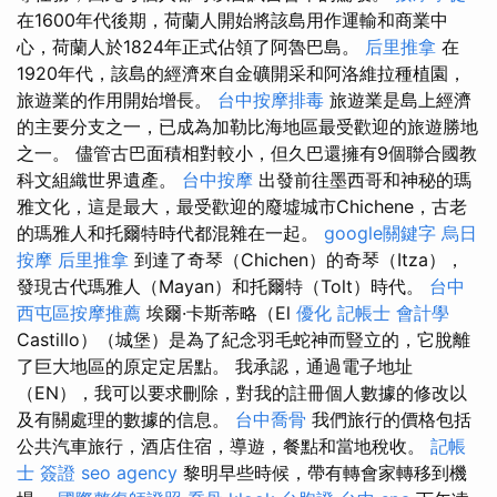
在1600年代後期，荷蘭人開始將該島用作運輸和商業中
心，荷蘭人於1824年正式佔領了阿魯巴島。
后里推拿
在
1920年代，該島的經濟來自金礦開采和阿洛維拉種植園，
旅遊業的作用開始增長。
台中按摩排毒
旅遊業是島上經濟
的主要分支之一，已成為加勒比海地區最受歡迎的旅遊勝地
之一。 儘管古巴面積相對較小，但久巴還擁有9個聯合國教
科文組織世界遺產。
台中按摩
出發前往墨西哥和神秘的瑪
雅文化，這是最大，最受歡迎的廢墟城市Chichene，古老
的瑪雅人和托爾特時代都混雜在一起。
google關鍵字
烏日
按摩
后里推拿
到達了奇琴（Chichen）的奇琴（Itza），
發現古代瑪雅人（Mayan）和托爾特（Tolt）時代。
台中
西屯區按摩推薦
埃爾·卡斯蒂略（El
優化
記帳士 會計學
Castillo）（城堡）是為了紀念羽毛蛇神而豎立的，它脫離
了巨大地區的原定定居點。 我承認，通過電子地址
（EN），我可以要求刪除，對我的註冊個人數據的修改以
及有關處理的數據的信息。
台中喬骨
我們旅行的價格包括
公共汽車旅行，酒店住宿，導遊，餐點和當地稅收。
記帳
士 簽證
seo agency
黎明早些時候，帶有轉會家轉移到機