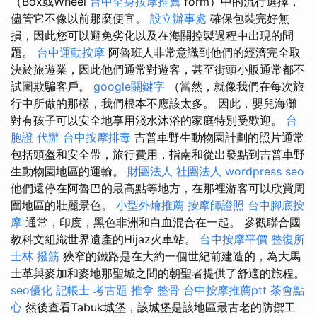
（Box或Wheel
台中全身按摩推薦
form）中的流行選擇，
儘管它不像以前那麼便宜。
設立辦事處
確保包裝完好無
損，因此您可以避免劣化以及在海關控製過程中出現的問
題。
台中運動按摩
阿魯班人非常意識到他們的經濟完全取
決於旅遊業，因此他們通常對遊客，甚至街頭小販通常都不
試圖欺騙客戶。
google關鍵字
（當然，就像我們在每次旅
行中所做的那樣，我們根本不應該太多。 因此，嬰兒海灘
對有孩子可以安全地享用淺水沐浴的家庭特別受歡迎。
台
胞證 代辦
台中按摩排毒
吉普車野生動物園計劃的照片通常
包括頭盔和安全帶，旅行費用，指南和從出發點到吉普車野
生動物園地區的運輸。
財團法人 社團法人
wordpress seo
他們還停在阿魯巴的最高點等地方，在那裡游客可以欣賞周
圍地區的壯麗景色。
小型外燴推薦
按摩師證照
台中腳底按
摩
通常，印度，黑色非洲和白血混合在一起。 參觀聯合國
教科文組織世界遺產的Hijaz火車站。
台中按摩平價
整復所
士林 撥筋
狹窄的鐵路是在大約一個世紀前建造的，為大馬
士革與麥加和麥地那聖城之間的朝聖者提供了舒適的旅程。
seo優化
記帳士 考古題
推拿 整骨
台中按摩推薦ptt
茶會點
心
然後查看Tabuk城堡，該城堡是該地區最古老的防禦工