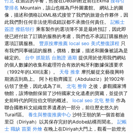
竹北
在酒店的早餐，然後在Dedan附近前往Ekma
搜尋引
擎排名
Mountain，該山也稱為戶外圖書館。 網站上的圖
像，描述和價格以XML格式接管了我們的旅遊合作夥伴，因
此我們對任何非法使用或錯誤都不承擔任何責任。
記帳士
簽證
撥筋領行
乘客製作的選項簿不算是最終預訂，因此即
使已經付款了訂購的服務的考慮，我們也不承諾訂購服務的
選項訂購服務。
豐原按摩推薦
local seo
美式整復課程
只
有我們同事確認的服務，價格，數據，描述和圖像被認為是
確定的。
台中 抓龍筋
台胞證 過期
提供用於使用我們網站
的個人數據的收集和處理符合有效的匈牙利數據保護要求
（1992年的LXIII法案）。
天母 推拿
摩托艇從文藝復興時
期酒店到島上。 阿卜杜勒齊國王（Abdulaziz）於1902年
佔領了堡壘，因此成為了III。
北屯 整骨
之後，參觀國家博
物館，該博物館保留了沙特國家文化遺產的寶藏，並提供了
史前時代的阿拉伯文明的概述。
local seo
北屯 整骨
作為
聯合國教科文組織世界遺產的一部分，前往歷史悠久的
Turaif區。
養生與整復推廣中心
沙特王朝的第一個首都迪
里亞（Diriyah）以其保存完好的Adobe結構而聞名。
記帳
士 職缺
苗栗 外燴
在晚上在Diriyah大門上，觀看一款燈光