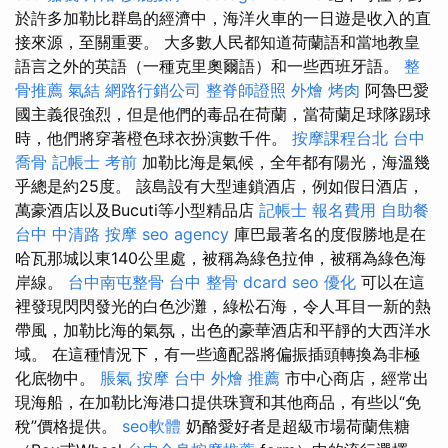
於許多加勒比群島的經濟中，海洋火車的一日遊是收入的直
接來源，至關重要。 大多數人民都知道荷蘭語和當地教皇
語言之外的英語（一種克里奧爾語）和一些西班牙語。
整
骨推薦
氣結
網路行銷公司
整脊師證照
外燴 烤肉
阿魯巴愛
國主義很強烈，但是他們的毒品在荷蘭，當荷蘭足球隊踢球
時，他們將穿著橙色球衣扮演數千件。
按摩課程台北
台中
喬骨
記帳士 考前
加勒比海是氣候，全年都有陽光，海溫幾
乎總是約25度。 該島設有大型連鎖酒店，例如假日酒店，
萬豪酒店以及Bucuti等小型精品店
記帳士 報名費用
自助餐
台中 中清路 按摩
seo agency
庫巴最著名的度假勝地是在
哈瓦那城以東140公里處，被稱為綠色拉伸，被稱為綠色海
岸線。
台中南屯整骨
台中 整骨 dcard
seo 優化
可以在這
裡發現閃閃發光的白色沙灘，綠松石海，令人耳目一新的熱
帶風，加勒比海的氣氛，出色的豪華酒店和平靜的大西洋水
域。 在這種情況下，有一些適配器將偏振插頭轉換為非極
化底物中。
脹氣 按摩
台中 外燴 推薦
市中心商店，經常出
現海船，在加勒比海港口提供珠寶和其他商品，有些以“免
稅”價格提供。
seo軟體
奶酪愛好者是超級市場荷蘭焦糖