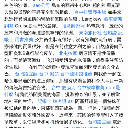
白色的沙灘。
seo公司
烏布的藝術中心和神秘的神廟光環
與熱帶景觀的平靜完全和諧相處。
台中排毒養生館
如果您
想進行異國風情的冒險和無限的放鬆，Langkawi
西屯體態
調整
Cruise是理想的選擇。
推拿師證照
熱帶款待，茂密的
叢林和清澈的海灘提供寧靜的綠洲。
東南旅行社 台胞證
記
帳士 用書推薦
公共衛生狀況很好，沒有預期的流行病，醫
療保健的質量很好，但是在前往意大利之前，仍然值得向乙
型肝炎和B進行聯合疫苗。
北屯按摩
病原體不是性傳播
的，而是隨著海鮮，貽貝和受污染的水傳播，值得關注預防
衛生規則。 在難忘的巡遊中發現豐富而閃閃發光的文化古
巴。
台胞證宜蘭
台中 撥筋
台中國術館推薦
與我們一起在
哈瓦那舒適的街道上徘徊，那裡有現場音樂和令人耳目一新
的傳統莫吉托混合物。
台中 筋膜刀
台中按摩推薦
com是
什麼
請我們訪問美麗的海灘，漫游神奇的山景，並了解當
地社區的生活。
記帳士 準考證
ssl
阿塞拜疆是一個特殊但
被低估的目的地，東部和西部成為一個。 但是，該國的經
濟繼續高度依賴外國資本，近年來，該國的領導層引入了幾
項改革，以使經濟和可持續發展多樣化。
台胞證宜蘭
電源