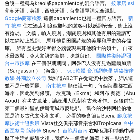
會說一種稱為kreol或papamiento的混合語言。
按摩店
ssl
葡萄牙語，英語，西班牙語，荷蘭語單詞完全混亂。
Google商家檔案
這個papamiento也是一種官方語言。
新
竹 按摩
住在酒店和度假勝地的遊客可以感到安全，街上沒
有搶劫。 文檔，輸入規則，海關規則和其他有用的建議可
以在網站上找到。 馬耳他是田園詩般的美麗和歷史的存儲
庫。 所有歷史愛好者都必鬚髮現馬耳他騎士的領土。 自來
水最放鬆，令人驚訝的新鮮，味道良好。
國際整復師證照
台中市按摩
在三個假期期間，阿魯巴人沒有見過薩爾加斯
（Sargassum）（海藻）。
seo軟體
台胞證辦理
經絡按摩
教學
外商設立公司
我知道ABC正在從電流中脫落，所以這
並不是什麼問題。
南屯按摩
順便說一句，每個海灘都在西
海岸，因此受到保護。 埃克瑪（Ekma）和阿布·奧德（Abu
Aoud）有考古遺址，讀綠洲人民刻有古老著作。 然後前往
第二個最神聖的伊斯蘭城市麥地那。 當今的沙特阿拉伯地
區是許多古代文化和文明。 必看的晚會節目Buena
腳底按
摩技術士證照班
Vista社交俱樂部音樂會和Tropicana
台中
西區整骨
筋師傅
Show！
台胞證台南
在哈瓦那和搏動中經
歷了生活的感覺之後，我們在一個雪的海灘上有一點放鬆。