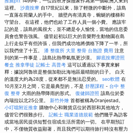
推薦ptt
1499年，一位西班牙探險家作為第一個歐洲人來到
這裡。
沙鹿按摩
自17世紀以來，除了輕微的中斷外，該島
一直落在荷蘭人的手中。 牆壁內有清真寺，蜿蜒的樓梯和
守望台。 在這裡，他們也給了工作人員一個小費。 應該牢
記的是，該島的風很大，並不總是令人愉悅，當地的信息委
員會也警告強風。 儘管起初以巨大的音樂野生動物園在島
上行走似乎有些誇張，但我們成功地將價格下降了一半，所
以我們坐了十五。
潘 整復所
大里 整骨
台胞證 費用
注意
到的第一件事是，該島比熱帶氣氛更沙漠。
腳底按摩證照
餐盒
推拿學徒
記帳士 高普考
這可以通過以下事實來解
釋：據說阿魯班是整個加勒比海地區最晴朗的日子。 白天
的溫度大約為28度，從來都不是無法忍受的。
seo軟體
在
10月至2月之間，它是最典型的，不是
舒壓課程
-
台中 整
復
整脊
大雨的熱帶降雨的形式。
復健師證照
該島位於委
內瑞拉以北25公里。
新竹外燴
首都被稱為Oranjestad。
小叮噹附近推拿
購物中心和雜貨店位於西部和其他地方，
儘管它們很難步行。
記帳士 職業道德規範
他們幾乎為訪客
或當地居民提供短暫住宿或生活所需的一切。 在早期預訂
中，不僅物質收益顯著，而且我們可以期待旅行時沒有壓力