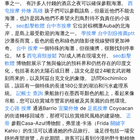
事之一。 有許多人付錢的酒店之夜可以確保參觀海灘。
西
屯按摩
外燴 高雄
孩子們可以參觀該島，但最近他們不能去
海灘，也許是因為他們不希望火烈鳥對待不負責任的小孩
子。
seo點擊軟體
台中市按摩
它位於棕櫚灘Auba的北海
岸，是島上最受歡迎的海灘之一。
學按摩
台中刮痧推薦ptt
沙灘長而寬，藍色的藍色和綠色的陰影使視線變得更加神
奇。
台中 按摩
一個特殊的海灘，但很擁擠，很難找到停車
位。 M $
西屯肩頸放鬆
70/成人將在現場支付。
seo點擊
軟體
博物館展示了無與倫比的預科界和仍然存在的印度文
化，包括著名的太陽石或日曆，該文化是從24噸玄武岩雕
刻而來的，以及阿茲台克文化的象徵。 訪問Xochimilco
區，該區有一個特殊的長達180公里的湖泊和污水處理系
統。
記帳士 查詢
乘船旅行在墨西哥顏色的船上，看起來像
吊船，您可以欣賞城市豐富的植被及其美麗的自然環境。
文心路 按摩
通過Barrio
宜蘭外燴
de
足底按摩
Coyoacan
的街道轉移回城市，那裡可以欣賞殖民風格的建築物。
正
骨
參觀Casa-Azul博物館，弗里達·卡洛（Frida
關鍵字
Kahlo）的生活可以通過她的作品旅行。 遠足徑包括一場安
靜的夜間遊覽，在此期間，遊客可以看到沙漠的野生動植物