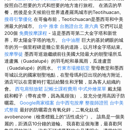
按照自己想要的方式和想要的地方進行旅程。 在酒店的早
餐，然後是全天候前往世界遺產羅馬城市的Teotihuacan。
搜尋引擎優化
在哥倫布前，Teotichuacan是墨西哥和中美
洲最大的城市。
台中 推拿
台胞證台北
唐六典
它們可以是
200個
免費按摩課程
- 這是墨西哥第二大金字塔和新世
界，即太陽金字塔的地方。
台中油壓
巨大的基於網眼的城
市的另一個里程碑是幾公里長的道路，以月球金字塔結束。
按摩學徒
墨西哥巡遊繼續前往美國大陸最大的朝聖場所瓜
達盧佩（Guadalupé）的羽毛蛇和暴風雨，瓜達盧普
（Guadalupé）的雨水。
竹東市場撥筋堂
聖母教堂和墨西
哥城以北的國家朝聖地點，在聖母瑪利亞出現的地方附近。
酒店可以在需要時打電話給醫生和牙醫，並為客人組織約
會。
西屯肩頸放鬆
記帳士課程費用
中式外燴菜單
戴太陽
鏡和帽子（帶有皮帶，因為風很強），並充分使用高因子防
曬霜。
Google商家檔案
台中西屯按摩
整復師證照
台中美
式整復
最好的防曬霜含有氧化鋅，二氧化鈦或
avobenzone（檢查標籤上的“活性成分”）。 該島是一個美
麗的，距酒店10分鐘的遊輪。 我喜歡這個海灘，最喜歡阿