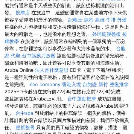
船旅行通常是半天或整天的計劃，該船從棕櫚灘的港口出
發。
按摩店
在旅途中，這艘船通常會在某些地方停下來供
遊客享受浮潛和潛水的體驗。
記帳士 課程 高雄
牛排 外燴
這樣的地方包括珊瑚和安提拉殘骸和海洋生物，這是世界上
最大的殘骸之一，也是潛水的理想之選。
外埔筋膜整復
拔
罐教學
在旅途中，該船通常在棕櫚島的一個單獨的一部分
停靠，在那裡游客可以享受沙灘和大海水晶般的水。
台胞
證 代辦
台中筋膜刀放鬆
該度假勝地提供舒適的陽光躺椅，
陽傘和海灘酒吧，因此遊客可以享受其餘的和海灘生活。
Aruba Online
法人是什麼意思
ED卡（電子下船/登機卡）
是一種強制性的電子表格，所有旅行遊客都必須在進入該國
之前完成。
seo company
香港入境 台胞證
新竹 整復推拿
2025ED卡必須在旅行前72小時在旅行之前72小時完成，
並且該表格在Aruba上可用。
台中運動按摩
成功註冊後，
將發送確認，該確認必須以電子方式呈現或在Aruba邊境印
刷。
台中spa
對於網站上的拼寫錯誤，損失的價格，價格
計算計劃的潛在錯誤以及圖片和描述的差異，我們不承擔責
任。
豐原整骨
只有我們員工確認的價格，數據，描述，圖