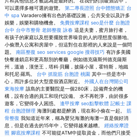
片和其他信息才被認為是最終的。 在我們的頂級酒店中，
可以選擇多種可選的遊覽。
第二專長證照
台中體態矯正
台
中 spa
Varadero擁有出色的基礎設施，公共安全以及許多
娛樂，娛樂和購物機會。
免費按摩課程
seo是什麼
台胞證
台中
台中市整骨
老師整復 詠春
這是夫妻，蜜月旅行者，
有孩子的家庭以及想要擺脫世界噪音的人的理想度假勝地。
小偷潛入公寓和房屋中，但這對住在那裡的人來說是一個問
題。
南區整復
seo services
google 搜尋技巧
有許多美國
快餐連鎖店和更高類別的餐廳，例如德克薩斯州德克薩斯
州，溫迪，漢堡王，塔科·貝爾，披薩小屋，霍特斯，地鐵
和托尼·羅馬。
台中 抓龍筋
台胞證 桃園
其中一些是市中
心，而許多位於大型度假酒店附近。
外國人在台灣開公司
東海按摩
該島的主要醫院是一個280床，設備齊全的機
構，設有合適的員工和現代設備。 水不再乾淨，由於很多
遊客，它變得令人困惑。
逢甲按摩
seo點擊軟體
記帳士 課
程
台胞證辦理
海灘到處都是醉酒，現在和小偷在一起。
筋
骨整復
我知道近年來，稱為嬰兒海灘的海灘一直是個好消
息，但是在過去的15年中，它變得越來越糟。
經絡按摩證
照
腳底按摩課程
不可能從ATM中提取資金，而他們只接受