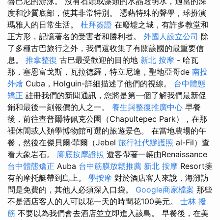
魯巴尼的游泳。 沒有石頭或藻類的水晶透明水，適當的深
度和沙質底部，使其非常特別。 憑藉特殊的聲學，球扮演
瑪雅人的日常生活。
杜拜簽證
在廢墟之城，有許多教堂和
正方形，記憶著名的受害者和勝利者。
外國人設立公司
除
了多種古巴旅行之外，我們還收集了有關該國的最重要信
息。
推拿整復
古巴最受歡迎的目的地
新北 按摩
- 哈瓦
那，塞恩富戈斯，瓦拉德羅，特立尼達，聖地亞哥de
南投
外燴
Cuba，Holguin-詳細描述了他們的視線。
台中體態
矯正
註冊我們的新聞通訊，您將是第一個了解我們最新促
銷和最後一刻報價的人之一。
養生與整復推廣中心
早餐
後，前往查普爾特佩克公園（Chapultepec Park），在那
裡休閒或人類學博物館可選的旅遊景色。 在當地農場的午
餐，然後在傑貝爾·菲爾（Jebel
旅行社代辦護照
al-Fil）查
看大象岩石。
腳底按摩證照
遊客帶著一輛由Renaissance
台中體態矯正
Auba
台中筋膜放鬆推薦
新北 按摩
Resort擁
有的摩托艇帶到島上。
學按摩
對於酒店客人來說，海灘訪
問是免費的，其他人必須深入口袋。
Google商家檔案
那些
不是酒店客人的人可以花一天的時間花100美元。
士林 撥
筋
不要以為我們會去酒店並立即進入該島。 早餐後，在美