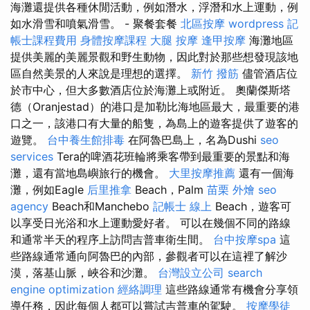
海灘還提供各種休閒活動，例如潛水，浮潛和水上運動，例
如水滑雪和噴氣滑雪。 - 聚餐套餐
北區按摩
wordpress
記
帳士課程費用
身體按摩課程
大腿 按摩
逢甲按摩
海灘地區
提供美麗的美麗景觀和野生動物，因此對於那些想發現該地
區自然美景的人來說是理想的選擇。
新竹 撥筋
儘管酒店位
於市中心，但大多數酒店位於海灘上或附近。 奧蘭傑斯塔
德（Oranjestad）的港口是加勒比海地區最大，最重要的港
口之一，該港口有大量的船隻，為島上的遊客提供了遊客的
遊覽。
台中養生館排毒
在阿魯巴島上，名為Dushi
seo
services
Tera的啤酒花班輪將乘客帶到最重要的景點和海
灘，還有當地島嶼旅行的機會。
大里按摩推薦
還有一個海
灘，例如Eagle
后里推拿
Beach，Palm
苗栗 外燴
seo
agency
Beach和Manchebo
記帳士 線上
Beach，遊客可
以享受日光浴和水上運動愛好者。 可以在幾個不同的路線
和通常半天的程序上訪問吉普車衛生間。
台中按摩spa
這
些路線通常通向阿魯巴的內部，參觀者可以在這裡了解沙
漠，落基山脈，峽谷和沙灘。
台灣設立公司
search
engine optimization
經絡調理
這些路線通常有機會分享領
導任務，因此每個人都可以嘗試吉普車的駕駛。
按摩學徒