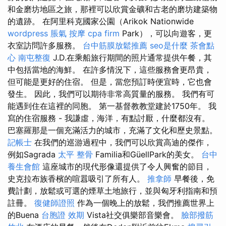
和金磨坊地區之旅，那裡可以欣賞金礦和古老的磨坊建築物
的遺跡。 在阿里科克國家公園（Arikok Nationwide
wordpress
脹氣 按摩
cpa firm
Park），可以向遊客，更
衣室訪問許多服務。
台中筋膜放鬆推薦
seo是什麼
茶會點
心
南屯整復
J.D.在乘船旅行期間的照片通常提供午餐，其
中包括當地的海鮮。 在許多情況下，這些服務會更昂貴，
但可能是更好的住宿。 但是，當您預訂時便宜時，它也會
發生。 因此，我們可以期待非常高質量的服務。 我們有可
能遇到住在這裡的同胞。 第一基督教教堂建於1750年。 我
寫的住宿服務 - 我謙虛，海洋，有點討厭，什麼都沒有。
巴塞羅那是一個充滿活力的城市，充滿了文化和歷史景點。
記帳士
在我們的巡游過程中，我們可以欣賞高迪的傑作，
例如Sagrada
太平 整骨
Familia和GüellPark的美女。
台中
養生會館
這座城市的現代形像還提供了令人興奮的節目，
史克拉布族香檳的喧囂吸引了所有人。
推拿師
早餐後，免
費計劃，放鬆或可選的煙草土地旅行，並與匈牙利指南和預
註冊。
復健師證照
作為一個晚上的放鬆，我們推薦世界上
的Buena
台胞證 效期
Vista社交俱樂部音樂會。
臉部撥筋