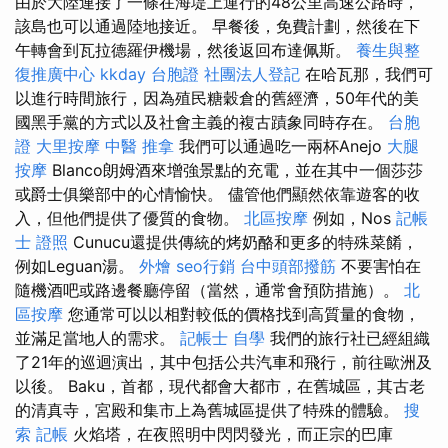
由於大陸連接了一條在海堤上運行的48公里高速公路時，
該島也可以通過陸地接近。 早餐後，免費計劃，然後在下
午轉會到瓦拉德羅伊機場，然後返回布達佩斯。
養生與整
復推廣中心
kkday 台胞證
社團法人登記
在哈瓦那，我們可
以進行時間旅行，因為殖民糖穀倉的舊經濟，50年代的美
國黑手黨的方式以及社會主義的複古蹟象同時存在。
台胞
證
大里按摩
中醫 推拿
我們可以通過吃一兩杯Anejo
大腿
按摩
Blanco朗姆酒來增強景點的充電，並在其中一個莎莎
或爵士俱樂部中的心情愉快。 儘管他們顯然依靠遊客的收
入，但他們提供了優質的食物。
北區按摩
例如，Nos
記帳
士 證照
Cunucu還提供傳統的烤奶酪和更多的特殊菜餚，
例如Leguan湯。
外燴
seo行銷
台中頭部撥筋
不要害怕在
隨機酒吧或路邊餐廳停留（當然，通常會預防措施）。
北
區按摩
您通常可以以相對較低的價格找到高質量的食物，
並滿足當地人的需求。
記帳士 自學
我們的旅行社已經組織
了21年的巡迴演出，其中包括公共汽車和飛行，前往歐洲及
以後。 Baku，首都，現代都會大都市，在舊城區，其古老
的清真寺，宮殿和集市上為舊城區提供了特殊的體驗。
搜
索
記帳
火焰塔，在夜照明中閃閃發光，而正宗的巴庫