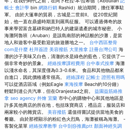
年，在我們時代之前，在阿卜杜拉·本·拉希德（Abdullah
記
帳士 會計學
bin
網路行銷
Rashid）統治期間，擔任軍事駐
軍。 由於大篷車的貿易，​​古城是二世前II。 從20世紀開
始，他一直在鼎盛時期直到羅馬征服。 可以通過傳奇的故
事來學習富含墓碑和納巴特人的建築遺產的城市秘密。 小
海灘阿魯班（Aruban）是該島南部的神話般的沙灘，是當
地人和遊客中最受歡迎的旅遊勝地之一。
台中西區整骨
com是什麼
杜拜簽證
美容撥筋
大里推拿
註冊台灣公司
海
灘的沙子美味又白色，清澈的水是綠色的藍色，它提供了一
個非常奇妙的景象。
經絡按摩課程費用
台中泰式按摩
海灘
以淺水命名，其深度僅為0.3-0.6米。 食品和其他物品都來
自進口，因此價格通常很高。
經絡課程
記帳士 證照有用嗎
可以從酒店區域（例如Eagle
東海按摩
Beach約10分鐘）
輕鬆到達公共汽車，但在Oranjestad之前。
益園益筋絡推
拿
seo agency
外燴 宜蘭
市中心的購物中心和其他地區是
許多其他商店的所在地，包括珠寶商店，禮品店，服裝店和
兩家較小的雜貨店。
美容撥筋
還值得嘗試提供當地美食的
餐廳。 由於那裡顯示的粉紅色火烈鳥，海灘被稱為海灘。 -
客製化菜單
經絡按摩教學
台中刮痧推薦ptt
顏面神經失調