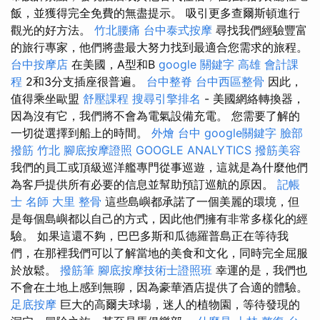
飯，並獲得完全免費的無盡提示。 吸引更多查爾斯頓進行
觀光的好方法。
竹北腰痛
台中泰式按摩
尋找我們經驗豐富
的旅行專家，他們將盡最大努力找到最適合您需求的旅程。
台中按摩店
在美國，A型和B
google 關鍵字
高雄 會計課
程
2和3分支插座很普遍。
台中整脊
台中西區整骨
因此，
值得乘坐歐盟
舒壓課程
搜尋引擎排名
- 美國網絡轉換器，
因為沒有它，我們將不會為電氣設備充電。 您需要了解的
一切從選擇到船上的時間。
外燴 台中
google關鍵字
臉部
撥筋 竹北
腳底按摩證照
GOOGLE ANALYTICS
撥筋美容
我們的員工或頂級巡洋艦專門從事巡遊，這就是為什麼他們
為客戶提供所有必要的信息並幫助預訂巡航的原因。
記帳
士 名師
大里 整骨
這些島嶼都承諾了一個美麗的環境，但
是每個島嶼都以自己的方式，因此他們擁有非常多樣化的經
驗。 如果這還不夠，巴巴多斯和瓜德羅普島正在等待我
們，在那裡我們可以了解當地的美食和文化，同時完全屈服
於放鬆。
撥筋筆
腳底按摩技術士證照班
幸運的是，我們也
不會在土地上感到無聊，因為豪華酒店提供了合適的體驗。
足底按摩
巨大的高爾夫球場，迷人的植物園，等待發現的