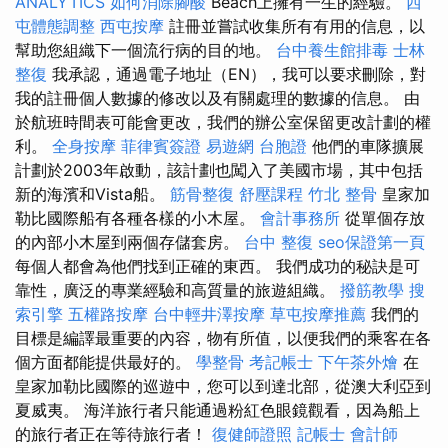
ANALYTICS
如何消除腳酸
Beach上擁有一生的經驗。
西
屯體態調整
西屯按摩
註冊並嘗試收集所有有用的信息，以
幫助您組織下一個流行病的目的地。
台中養生館排毒
士林
整復
我承認，通過電子地址（EN），我可以要求刪除，對
我的註冊個人數據的修改以及有關處理的數據的信息。 由
於航班時間表可能會更改，我們的辦公室保留更改計劃的權
利。
全身按摩
菲律賓簽證
易遊網 台胞證
他們的車隊擴展
計劃於2003年啟動，該計劃也闖入了美國市場，其中包括
新的海濱和Vista船。
筋骨整復
舒壓課程
竹北 整骨
皇家加
勒比國際船有各種各樣的小木屋。
會計事務所
從單個存放
的內部小木屋到兩個存儲套房。
台中 整復
seo保證第一頁
每個人都會為他們找到正確的東西。 我們成功的秘訣是可
靠性，廣泛的專業經驗和高質量的旅遊組織。
撥筋教學
搜
索引擎
五權路按摩
台中輕井澤按摩
草屯按摩推薦
我們的
目標是編譯最重要的內容，物有所值，以便我們的乘客在各
個方面都能提供最好的。
學整骨
考記帳士
下午茶外燴
在
皇家加勒比國際的巡遊中，您可以到達北部，從澳大利亞到
夏威夷。 海洋旅行者只能通過粉紅色眼鏡觀看，因為船上
的旅行者正在等待旅行者！
復健師證照
記帳士 會計師