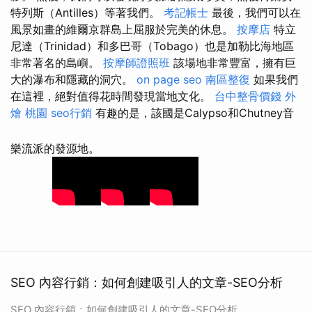
特列斯（Antilles）等著我們。
考記帳士
最後，我們可以在
風景如畫的維爾京群島上屈服於完美的休息。
按摩店
特立
尼達（Trinidad）和多巴哥（Tobago）也是加勒比海地區
非常著名的島嶼。
按摩師證照班
該場地非常豐富，擁有巨
大的瀑布和隱藏的洞穴。
on page seo
南區整復
如果我們
在這裡，絕對值得花時間發現當地文化。
台中整骨價錢
外
燴 桃園
seo行銷
有趣的是，該國是Calypso和Chutney音
樂流派的發源地。
SEO 內容行銷：如何創建吸引人的文章-SEO分析
SEO 內容行銷：如何創建吸引人的文章-SEO分析