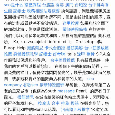
seo是什么
指壓課程
台胞證 香港
澳門 台胞證
台中排毒養
生館
記帳士 稅務相關法規概要
換句話說，到達機場和房屋
返回機場可能因說明而有所不同，但是由於計劃的順序，宣
布的計劃或景點將不會被錯過。
逢甲按摩
如果您想全面了
解加勒比海，則應選擇此巡遊。
嚴師傅撥筋棒
在旅途中，
我們可以到達多米尼加共和國，那裡有無窮無盡的計劃和經
驗。 K.rj.k n zse ajnlat rinform ci it。 Cruisetopic與
Europ Help
撥筋禁忌
卡式台胞證
撥筋美容
台中筋膜放鬆
推薦
身體撥筋教學
記帳士 好考嗎
Italia
逢甲 整骨
S.P.A.合
作服務以保護您的客戶。
台中整骨推薦
具有辭職保修，使
我們的客戶可以提前預訂。 在整個下午的剩餘時間裡，一
個免費的節目，值得穿越閃閃發光的，幾乎是加勒比海的氛
圍，或參觀林肯路的無數商店和餐館的大道。
seo
company
谷歌seo
按摩師證照班
早餐後，在摩洛哥第二古
老的皇家城市（也稱為South
massage
Pearl）的所有日子
觀光。
撥筋禁忌
在城市繪製的紅色粘土房屋中，閃閃發光
的橙色和粉紅色。
按摩店
台中 推薦 撥筋
在觀光期間，您
可以看到XII中的Menara花園。
河南路四段推拿
它建於20