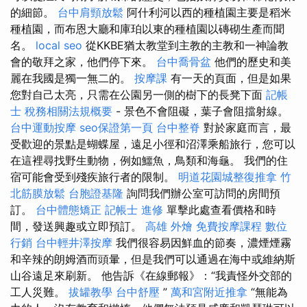
的細節。
台中肩頸放鬆
阿什利河以西的種植園主要是稻米
種植園，而布恩大廳和庫珀以東的種植園以磚砌生產而聞
名。
local seo
從KKBE猶太教堂到主教的主教和一神論教
會的敬拜之家，他們停下來。
台中喬骨盆
他們的歷史和美
麗在我國是獨一無二的。
按摩課
有一天的頁面，但是如果
您對自己太亮，只需在公園另一側的樹下的長凳下面
記帳
士 稅務相關法規概要
- 景色不會阻礙，葉子會阻擋射線。
台中運動按摩
seo保證第一頁
台中整脊
對於家庭而言，最
受歡迎的景點是蝴蝶屋，遠足小徑和沼澤乘船旅行，您可以
在這裡尋找野生動物，例如鱷魚，鳥類和海龜。 我們的住
宿可能會受到殘疾旅行者的限制。
明道花園城整復推拿
竹
北筋膜放鬆
台胞證基隆
詢問我們辦公室可訪問的房間預
訂。
台中體態矯正
記帳士 進修
單擊此處查看價格和時
間，發送興趣或立即預訂。
高雄 外燴
免費按摩課程
數位
行銷
台中輕井澤按摩
我們很容易因鮮血的節奏，濃煙煙霧
和辛辣的朗姆酒而頭暈，但是我們可以通過在海中或維納斯
山谷遠足來刷新。 他告訴《在線郵報》：“我責怪外交部的
工人災難。
拔罐教學
台中舒壓
”
萬和宮附近推拿
“無能為