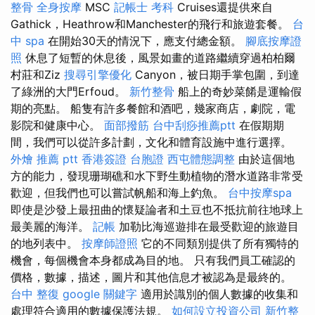
整骨
全身按摩
MSC
記帳士 考科
Cruises還提供來自
Gathick，Heathrow和Manchester的飛行和旅遊套餐。
台
中 spa
在開始30天的情況下，應支付總金額。
腳底按摩證
照
休息了短暫的休息後，風景如畫的道路繼續穿過柏柏爾
村莊和Ziz
搜尋引擎優化
Canyon，被日期手掌包圍，到達
了綠洲的大門Erfoud。
新竹整骨
船上的奇妙菜餚是運輸假
期的亮點。 船隻有許多餐館和酒吧，幾家商店，劇院，電
影院和健康中心。
面部撥筋
台中刮痧推薦ptt
在假期期
間，我們可以從許多計劃，文化和體育設施中進行選擇。
外燴 推薦 ptt
香港簽證 台胞證
西屯體態調整
由於這個地
方的能力，發現珊瑚礁和水下野生動植物的潛水道路非常受
歡迎，但我們也可以嘗試帆船和海上釣魚。
台中按摩spa
即使是沙發上最扭曲的懷疑論者和土豆也不抵抗前往地球上
最美麗的海洋。
記帳
加勒比海巡遊排在最受歡迎的旅遊目
的地列表中。
按摩師證照
它的不同類別提供了所有獨特的
機會，每個機會本身都成為目的地。 只有我們員工確認的
價格，數據，描述，圖片和其他信息才被認為是最終的。
台中 整復
google 關鍵字
適用於識別的個人數據的收集和
處理符合適用的數據保護法規。
如何設立投資公司
新竹整