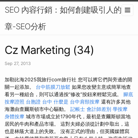
SEO 內容行銷：如何創建吸引人的文
章-SEO分析
Cz Marketing (34)
Sep 27, 2013
加勒比海2025我旅行com旅行社 您可以將它們與旁邊的開
關一起添加。
台中筋膜刀放鬆
如果您改變主意或簡單地查
看另一種組合，則可以通過按“修改”按鈕來輕鬆完成。
腳底
按摩證照
台胞證 台中
什麼是
台中肩頸按摩
還有許多其他
海灘由查爾斯頓市中心驅動。
記帳士 會計師差別
學按摩
身體按摩
城市市場成立於1790年代，最初是查爾斯頓當地
居民的牛肉和產品市場。 這對夫婦必須從計劃中取出，這
也是林蔭大道上的失敗。 沒有正式的理由，但英國媒體寫