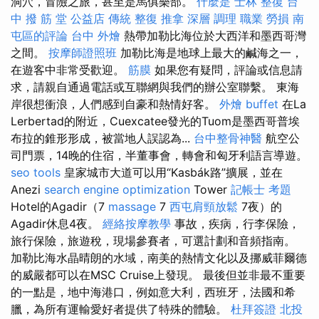
洞穴，冒險之旅，甚至是馬俱樂部。
什麼是
士林 整復
台
中 撥 筋 堂 公益店 傳統 整復 推拿 深層 調理 職業 勞損 南
屯區的評論
台中 外燴
熱帶加勒比海位於大西洋和墨西哥灣
之間。
按摩師證照班
加勒比海是地球上最大的鹹海之一，
在遊客中非常受歡迎。
筋膜
如果您有疑問，評論或信息請
求，請親自通過電話或互聯網與我們的辦公室聯繫。 東海
岸很想衝浪，人們感到自豪和熱情好客。
外燴 buffet
在La
Lerbertad的附近，Cuexcatee發光的Tuom是墨西哥普埃
布拉的錐形形成，被當地人誤認為...
台中整骨神醫
航空公
司門票，14晚的住宿，半董事會，轉會和匈牙利語言導遊。
seo tools
皇家城市大道可以用“Kasbák路”擴展，並在
Anezi
search engine optimization
Tower
記帳士 考題
Hotel的Agadir（7
massage
7
西屯肩頸放鬆
7夜）的
Agadir休息4夜。
經絡按摩教學
事故，疾病，行李保險，
旅行保險，旅遊稅，現場參賽者，可選計劃和音頻指南。
加勒比海水晶晴朗的水域，南美的熱情文化以及挪威菲爾德
的威嚴都可以在MSC Cruise上發現。 最後但並非最不重要
的一點是，地中海港口，例如意大利，西班牙，法國和希
臘，為所有運輸愛好者提供了特殊的體驗。
杜拜簽證
北投