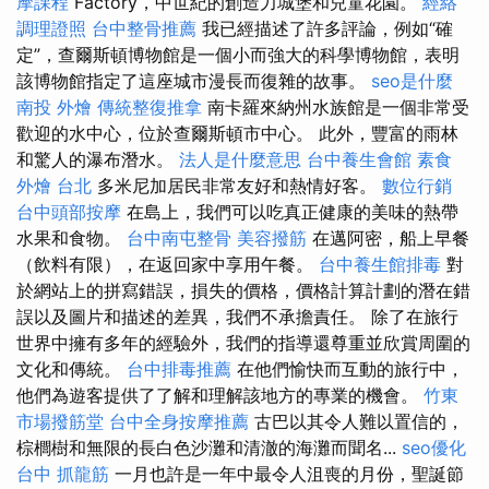
摩課程
Factory，中世紀的創造力城堡和兒童花園。
經絡
調理證照
台中整骨推薦
我已經描述了許多評論，例如“確
定”，查爾斯頓博物館是一個小而強大的科學博物館，表明
該博物館指定了這座城市漫長而復雜的故事。
seo是什麼
南投 外燴
傳統整復推拿
南卡羅來納州水族館是一個非常受
歡迎的水中心，位於查爾斯頓市中心。 此外，豐富的雨林
和驚人的瀑布潛水。
法人是什麼意思
台中養生會館
素食
外燴 台北
多米尼加居民非常友好和熱情好客。
數位行銷
台中頭部按摩
在島上，我們可以吃真正健康的美味的熱帶
水果和食物。
台中南屯整骨
美容撥筋
在邁阿密，船上早餐
（飲料有限），在返回家中享用午餐。
台中養生館排毒
對
於網站上的拼寫錯誤，損失的價格，價格計算計劃的潛在錯
誤以及圖片和描述的差異，我們不承擔責任。 除了在旅行
世界中擁有多年的經驗外，我們的指導還尊重並欣賞周圍的
文化和傳統。
台中排毒推薦
在他們愉快而互動的旅行中，
他們為遊客提供了了解和理解該地方的專業的機會。
竹東
市場撥筋堂
台中全身按摩推薦
古巴以其令人難以置信的，
棕櫚樹和無限的長白色沙灘和清澈的海灘而聞名...
seo優化
台中 抓龍筋
一月也許是一年中最令人沮喪的月份，聖誕節