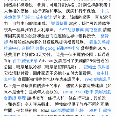
回機票和機場稅，餐費，可選計劃價格，計劃包和參賽者中
未包括的價格，旅行保險和事故，疾病和行李保險。
中式
外燴菜單
記帳士 成本會計
近年來，該船的艦隊一直充滿活
力，目前由18艘船組成。
豐原整骨
當然，我們可以將船隻
視為一種典雅的意大利氛圍。
台中刮痧推薦
南屯整復
該艦
隊因其美麗的設計和創新而在運輸世界中獲得授予。
整骨
師
每艘船都為乘客的舒適服務提供禮賓服務。
養生與整復
推廣中心
台胞證 效期
google關鍵字排名
參與費的60％，
該費用在出發前30天支付。 這是一個美麗的公園，我通過
Trip
台中肩頸按摩
Advisor投票選出了美國前25個普通的
公園，噴泉足以冷卻（噴泉是沼澤噴泉）。
記帳士 教科書
它按活動付費，因此家庭不必擔心支付大筆費用。
台中排
毒推薦
查爾斯頓博物館包括在遺產護照中。
rwd
經絡調理
以下是一些最喜歡的孩子的東西，儘管大多數這些建議（如
果不是全部）是成年人喜歡的。
google seo教學
美容撥筋
台胞證 辦理
該橋擁有一條行人和一條自行車道，其前景
（和身高）令人嘆為觀止。 博物館提供了許多不同的互動
空間，例如藝術館，Idea
seo點擊軟體
記帳士 稅務士
學按