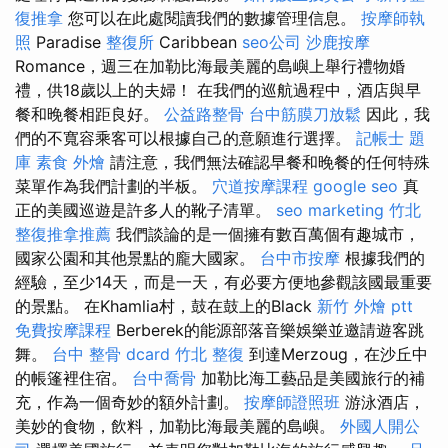
復推拿
您可以在此處閱讀我們的數據管理信息。
按摩師執
照
Paradise
整復所
Caribbean
seo公司
沙鹿按摩
Romance，週三在加勒比海最美麗的島嶼上舉行禮物婚
禮，供18歲以上的夫婦！ 在我們的巡航過程中，酒店與早
餐和晚餐相距良好。
公益路整骨
台中筋膜刀放鬆
因此，我
們的不寬容乘客可以根據自己的意願進行選擇。
記帳士 題
庫
素食 外燴
請注意，我們無法確認早餐和晚餐的任何特殊
菜單作為我們計劃的半板。
穴道按摩課程
google seo
真
正的美國巡遊是許多人的靴子清單。
seo marketing
竹北
整復推拿推薦
我們談論的是一個擁有數百萬個有趣城市，
國家公園和其他景點的龐大國家。
台中市按摩
根據我們的
經驗，至少14天，而是一天，有必要方便地參觀該國最重要
的景點。 在Khamlia村，鼓在鼓上的Black
新竹 外燴 ptt
免費按摩課程
Berberek的能源部落音樂娛樂並邀請遊客跳
舞。
台中 整骨 dcard
竹北 整復
到達Merzoug，在沙丘中
的帳篷裡住宿。
台中喬骨
加勒比海工藝品是美國旅行的補
充，作為一個奇妙的額外計劃。
按摩師證照班
游泳酒店，
美妙的食物，飲料，加勒比海最美麗的島嶼。
外國人開公