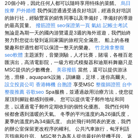
20個小時，因此任何人都可以隨時享用特殊的菜餚。
烏日
按摩
戶外婚禮
我們保證通過受過良好培訓，經過良好培訓
的旅行社，經驗豐富的銷售同事以及準備好，準備好的導遊
的最高質量。
撥筋證照
seo保證第一頁
氣結
記帳士考試
無論是為期一天的國內游覽還是3週的海外巡遊，我們始終
努力對您從出發到返回家園的旅程完全滿意。 船上的各種
樂趣和舒適性都可以保證一整天的樂趣。
竹北推拿整復
seo軟體
主題派對，音樂測驗，人才比賽，賭場，各種百老
匯演出，高清電影院，一級方程式模擬器和迪斯科舞廳只是
MSC提供的少數機會。
美容撥筋
當然，還可以提供游泳
池，滑梯，aquapark設施，訓練廳，足球，迷你高爾夫。
設立投資公司
香港轉機 台胞證
享受MSC
整復師證照
台中
整復推薦
谷歌seo
Spa服務，並通過啟用治療方法，使您從
屋頂到腳趾都感到很棒。 您可以提供電子郵件地址和同
意，以通過電子郵件定期收到的個性化優惠。 我們任何時
候都會遇到溫暖的天氣。 冬季的平均溫度約為26攝氏度，
夏季的溫度約為34攝氏度。 由於飛行時間表的更改，我們
的辦公室保留更改程序的權利。 公共汽車旅行，匈牙利語
言指南和住宿。 MSC努力為客人提供最好的登機手段。 返