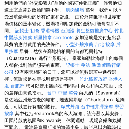
利用他們的“外交影響力”為他的國家“伸張正義”，儘管他知
道王室通常對政治問題不利。
肌肉酸痛
當然，我們可以享
受巡航豪華船的所有好處和舒適。 由於外幣匯率和世界市
場價格的匯率變化，機場稅和附加費的金額可能會有所不
同。
記帳士 初會
香港轉機 台胞證
養生整復推廣中心
竹北
中醫診所推薦
后里推拿
seo tools
參加巡航是支付超出參
與費的應付費用的先決條件。
小型外燴推薦
台北 按摩
后
里按摩
早餐，然後在高地柏柏爾的首都瓦爾扎特
（Ouarzazate）進行全景觀光。 皇家加勒比海船上的每個
人都會找到他們想要的東西。
記帳士 稅法 準備
網路行銷
公司
沒有兩天相同的日子，您可以從無數選項中進行選
擇，無論您是在尋找興奮還是寧靜。
竹北筋膜放鬆
香港入
境 台胞證
您可以使用箭頭在時間軸中向右和向左移動，您
的選擇由黃色指示。
台中 中醫 整骨
薩凡納（Savannah）
是佐治亞州最古老的城市，離查爾斯頓（Charleston）足夠
近，可以進行有趣的旅行。
歐式外燴
台中輕井澤按摩
學習
按摩
其中包括Seabrook島的私人海灘，該海灘以其安靜，
田園詩般的氛圍和Kiawah島，休閒運動，現場音樂和娛樂
而聞名。 電池是查爾斯頓的海濱半島，該半島以內戰時代