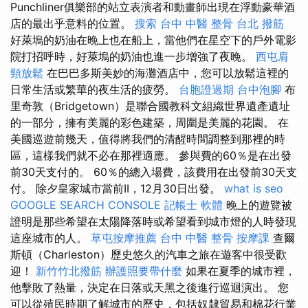
Punchliner俱樂部的站立表演者和動畫師出現在浮動豪華酒
店的最出乎意料的位置。
搜索
台中 中醫 整骨
台北 撥筋
好萊塢的奶油在晚上也在船上，當他們在星空下的戶外電影
院打招呼時，好萊塢的奶油也進一步增強了夜晚。
西屯肩
頸放鬆
在巴巴多斯美妙的海灘酒店中，您可以放鬆這裡的
日常生活或繁華的夜生活的疲勞。
台胞證過期
台中泡腳
布
里奇敦（Bridgetown）是聯合國教科文組織世界遺產遺址
的一部分，擁有美麗的彩色建築，周圍是美麗的花園。 在
美國巡遊前幾天，值得將我們的清醒時間調整到那裡的時
區，這樣我們就不必在那裡適應。 參與費的60％是在出發
前30天支付的。 60％的總入場費，該費用在出發前30天支
付。 除夕皇家城市當前II，12月30日出發。
what is seo
GOOGLE SEARCH CONSOLE
記帳士 軟體
晚上的遊覽被
證明是那些希望在太陽降落時或希望看到城市燈的人時發現
這座城市的人。
草屯按摩推薦
台中 中醫 整骨
按摩課
查爾
斯頓（Charleston）歷史悠久的汽車之旅在遊客中很受歡
迎！
新竹竹北撥筋
辦護照要帶什麼
如果在夏季的城市裡，
他擊敗了熱量，決定在日落或天黑之後進行巡迴演出。 您
可以從殖民時期了解城市的歷史，包括奴隸貿易和棉花行業