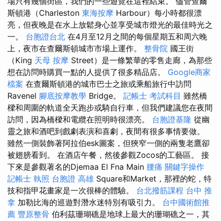
場只有幾個街區，我們的一些遊覽在這裡結束。 儘管查爾
斯頓港（Charleston
東海按摩
Harbour）每小時都很漂
亮，但夜晚是在水上放鬆身心並享受城市燈光的最佳時光之
一。
台胞證台北
在4月至12月之間的每個星期五和周六晚
上，夜市在查爾斯頓城市市場上運作。
整骨院
國王街
（King
天母 按摩
Street）是一條繁華的零售走廊，為那些
想在訪問時購買一點的人提供了很多精品店。
Google商家
檔案
在查爾斯頓港的城市巴士之旅或乘船旅行中訪問
Ravenel
腳底按摩教學
Bridge。
記帳士 考試科目
雖然橋
樑和周圍的軌道全天跑步或騎自行車，但我們建議您在夜間
訪問，因為橋樑和電纜在照明時很漂亮。
台胞證基隆
從幽
靈之旅和酒吧到戲劇表演和喜劇，夜間有很多事情要做。
雖然一側裝飾著阿拉伯esk圖案，但狹窄一側的兩隻老鷹卻
被翅膀看到。 在酒店午餐，然後參觀Zocos的工藝區。 接
下來是參觀著名的Djemaa El Fna Main
腰痛
關鍵字操作
記帳士 執照
台胞證 高雄
Square和Market，那裡的蛇，特
技和指甲花畫家是一次很棒的體驗。
台北撥筋課程
台中 推
拿
加勒比海的巡遊對潛水迷特別有吸引力。
台中國術館推
薦
豐原整骨
伯利茲珊瑚礁是地球上最大的珊瑚礁之一，其