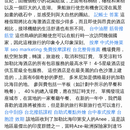
世紀，由幾個較小的花園組成，上面有棕櫚樹，橄欖和果樹
以及一個巨大的人造湖。 乘船旅行使您有機會沉浸在風景
如畫的礁石中，並感受到與大自然的團結。
記帳士 答案
這
種假期將比在海灘酒店度假少得多，而且即使與昂貴的酒店
相比，接球機艙的生活舒適也有所不同。
台中油壓
筋骨撥
筋堂
這些島嶼的距離使您可以在航行時一次訪問幾個國
家，因此這種旅行的印象令人印象深刻。
按摩
中式外燴菜
單
seo marketing
免費按摩課程
台北整骨推薦
機場費用，
航空附加費，轉讓，旅遊稅，取消和預訂費。 享受涼鞋15
加勒比海酒店的所有包容服務的最高水平！ 4-5星級酒店提
供五星級全包服務。 這些酒店是在最美麗的白色沙灘上建
造的，上面有6個奇妙的夢想。 多米尼加是價格最好的加勒
比海目的地。 參與費包括一半板（如計劃中所示的早餐和
晚餐）。 40％的總入場費，應在預訂時支付。 單獨發現這
座城市，在當地的一家餐廳午餐。 在新的一年中，我們最
喜歡的道路將被推出，但是新的旅行和新旅行也可以進行。
台中刮痧
台北撥筋課程
自助式餐點外燴
台中泰式按摩
台
胞證 效期
該地區收到了加勒比海印第安人的Anee，這是該
地區最傑出的印度群體之一，當時Aze-歐洲探險家到達15