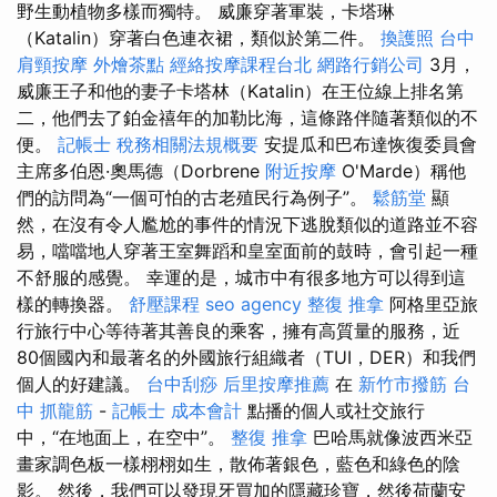
野生動植物多樣而獨特。 威廉穿著軍裝，卡塔琳
（Katalin）穿著白色連衣裙，類似於第二件。
換護照
台中
肩頸按摩
外燴茶點
經絡按摩課程台北
網路行銷公司
3月，
威廉王子和他的妻子卡塔林（Katalin）在王位線上排名第
二，他們去了鉑金禧年的加勒比海，這條路伴隨著類似的不
便。
記帳士 稅務相關法規概要
安提瓜和巴布達恢復委員會
主席多伯恩·奧馬德（Dorbrene
附近按摩
O'Marde）稱他
們的訪問為“一個可怕的古老殖民行為例子”。
鬆筋堂
顯
然，在沒有令人尷尬的事件的情況下逃脫類似的道路並不容
易，噹噹地人穿著王室舞蹈和皇室面前的鼓時，會引起一種
不舒服的感覺。 幸運的是，城市中有很多地方可以得到這
樣的轉換器。
舒壓課程
seo agency
整復 推拿
阿格里亞旅
行旅行中心等待著其善良的乘客，擁有高質量的服務，近
80個國內和最著名的外國旅行組織者（TUI，DER）和我們
個人的好建議。
台中刮痧
后里按摩推薦
在
新竹市撥筋
台
中 抓龍筋
-
記帳士 成本會計
點播的個人或社交旅行
中，“在地面上，在空中”。
整復 推拿
巴哈馬就像波西米亞
畫家調色板一樣栩栩如生，散佈著銀色，藍色和綠色的陰
影。 然後，我們可以發現牙買加的隱藏珍寶，然後荷蘭安