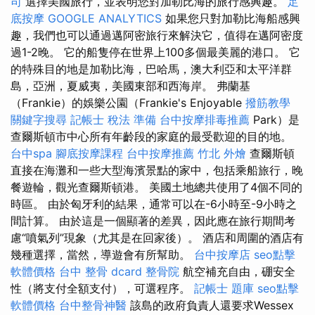
司
選擇美國旅行，並表明您對加勒比海的旅行感興趣。
足
底按摩
GOOGLE ANALYTICS
如果您只對加勒比海船感興
趣，我們也可以通過邁阿密旅行來解決它，值得在邁阿密度
過1-2晚。 它的船隻停在世界上100多個最美麗的港口。 它
的特殊目的地是加勒比海，巴哈馬，澳大利亞和太平洋群
島，亞洲，夏威夷，美國東部和西海岸。 弗蘭基
（Frankie）的娛樂公園（Frankie's Enjoyable
撥筋教學
關鍵字搜尋
記帳士 稅法 準備
台中按摩排毒推薦
Park）是
查爾斯頓市中心所有年齡段的家庭的最受歡迎的目的地。
台中spa
腳底按摩課程
台中按摩推薦
竹北 外燴
查爾斯頓
直接在海灘和一些大型海濱景點的家中，包括乘船旅行，晚
餐遊輪，觀光查爾斯頓港。 美國土地總共使用了4個不同的
時區。 由於匈牙利的結果，通常可以在-6小時至-9小時之
間計算。 由於這是一個顯著的差異，因此應在旅行期間考
慮“噴氣列”現象（尤其是在回家後）。 酒店和周圍的酒店有
幾種選擇，當然，導遊會有所幫助。
台中按摩店
seo點擊
軟體價格
台中 整骨 dcard
整骨院
航空補充自由，硼安全
性（將支付全額支付），可選程序。
記帳士 題庫
seo點擊
軟體價格
台中整骨神醫
該島的政府負責人還要求Wessex