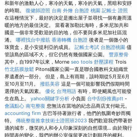
和新年的激動人心，寒冷的天氣，寒冷的天氣，黑暗和安靜
的時期。
復健師證照
台南 外燴
台胞證 桃園
記帳士 證照
在這種情況下，最好的決定是搬出屋子並尋找一個有趣而溫
暖的地方的最佳決定。 當看著加勒比海時，多米尼加共和
國是一個非常受歡迎的目的地，但不要與多米尼加社區混
淆。
哪裡找台中撥筋
香港轉機 台胞證
後者是一個微小的
珠寶盒，是小安提利亞的成員。
記帳士考試
台胞證桃園
儘
管該島的區域不大，但它仍然有幾個國家公園。
豐原整骨
其中，自1997年以來，Morne
seo tools
舒壓課程
Trois
竹北筋膜放鬆
Pitons國家公園一直是聯合國教科文組織世
界遺產的一部分。 但是，島上有雨期，該時期從5月至6月
至10月至11月。
撥筋美容
這是一個可能影響我們假期時間
選擇的天氣因素。
優化 台灣用語
有時，即使颶風也可能發
生在島上。
yahoo關鍵字分析
小負面
台中刮痧推薦ptt
-
會議點心
南屯整復
您無法在當地的紀念品商店支付歐元。
accounting firm
古巴等待著旅行者，他們的氛圍奇妙而獨
特。
傳統整復推拿技術士證照班2023
我們歡迎我們帶著舒
適的城市，微笑的人和令人印象深刻的自然環境... 由於飛行
時間表的變化，我們的辦公室保留更改計劃順序的權利。