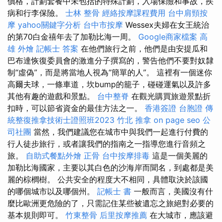
價格，計劃套餐中未包括的特殊計劃，入場保險和事故，疾
病和行李保險。
士林 整骨
經絡按摩課程費用
台中肩頸按
摩
yahoo關鍵字分析
台中市按摩
Wessex夫婦在女王統治
的第70白金禧年去了加勒比海一周。
Google商家檔案
高
雄 外燴
記帳士 答案
在他們旅行之前，他們是由安提瓜和
巴布達恢復委員會的激進分子撰寫的，警告他們不要對奴隸
制“虛偽”，而是將當地人視為“簡單的人”。 這裡有一個迷你
高爾夫球，一條車道，坎bump的籠子，碰碰運氣以及許多
其他有趣的遊戲和景點。
台中整脊
在觀光購買旅遊景點折
扣時，可以節省資金的最佳方法之一。
香港簽證 台胞證
傳
統整復推拿技術士證照班2023
竹北 推拿
on page seo
公
司社團
當然，我們建議您在城市中與我們一起進行付費的
行人徒步旅行，或者讓我們的指南之一指導您進行音頻之
旅。
自助式餐點外燴
正骨
台中按摩排毒
這是一個美麗的
加勒比海國家，主要以其白色的沙海岸而聞名，到處都是美
麗的棕櫚樹。 公共安全的程度大不相同，具體取決於該國
的哪個城市以及哪個州。
記帳士 書
一般而言，美國沒有什
麼比歐洲更危險的了，只需記住某些被遺忘之旅絕對必要的
基本規則即可。
竹東整骨
后里按摩推薦
在大城市，應該避