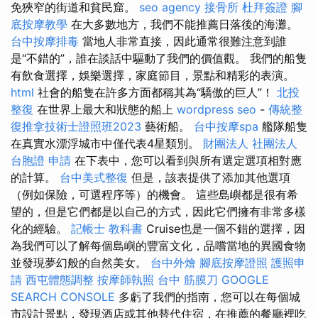
免狹窄的街道和貧民窟。
seo agency
接骨所
杜拜簽證
腳
底按摩教學
在大多數地方，我們不能推薦日落後的海灘。
台中按摩排毒
當地人非常直接，因此通常很難注意到誰
是“不錯的”，誰在談話中驅動了我們的價值觀。 我們的船隻
有飲食選擇，娛樂選擇，家庭節目，景點和精彩的表演。
html
社會的船隻在許多方面都稱其為“驕傲的巨人”！
北投
整復
在世界上最大和狀態的船上
wordpress seo
-
傳統整
復推拿技術士證照班2023
藝術船。
台中按摩spa
艦隊船隻
在真實水漂浮城市中僅代表4星類別。
財團法人 社團法人
台胞證 申請
在下表中，您可以看到與所有選定選項相對應
的計算。
台中美式整復
但是，該表提供了添加其他選項
（例如保險，可選程序等）的機會。 這些島嶼都是很有希
望的，但是它們都是以自己的方式，因此它們擁有非常多樣
化的經驗。
記帳士 教科書
Cruise也是一個不錯的選擇，因
為我們可以了解每個島嶼的豐富文化，品嚐當地的異國食物
並發現夢幻般的自然美女。
台中外燴
腳底按摩證照
護照申
請
西屯體態調整
按摩師執照
台中 筋膜刀
GOOGLE
SEARCH CONSOLE
多虧了我們的指南，您可以在每個城
市設計景點，發現酒店或其他替代住宿，在推薦的餐廳裡吃