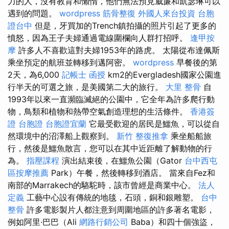
力的人，沒有教育和懶惰，他們無法預見威廉和凱瑟琳可以
遇到的問題。
wordpress
筋骨整復
外國人來台投資
台胞
證台中
但是，牙買加的Trench鎮拍攝的照片引起了更多的
憤怒，因為王子夫婦通過電線圍欄向人群打招呼。
逢甲按
摩
許多人不喜歡這對夫婦1953年的路虎。 太陽從布達佩斯
乘坐預定的航班並轉移到邁阿密。
wordpress
早餐後的第
2天，為6,000
記帳士 函授
km2的Evergladesh國家公園進
行半天的可選之旅，是美國第二大的旅行。
大里 整骨
自
1993年以來一直瀕臨滅絕的公園中，它全年為許多爬行動
物，鳥類和植物和熱帶空氣創造理想的生活條件。
香港簽
證 台胞證
台胞證宜蘭
它最受歡迎的居民是鱷魚，可以從自
然環境中的沼澤船上觀察到。
新竹 整復推拿
乘坐船船旅
行，然後是鱷魚散言，您可以在其中近距離了解動物的行
為。
指壓課程
演出結束後，在鱷魚公園（Gator
台中西屯
區按摩推薦
Park）午餐，然後轉移到酒店。 當來自Fez和
南部的Marrakech的駱駝時，該市曾經是商業中心。
法人
定義
工藝中心設有傳統的地毯，石頭，銅和銀雕塑。
台中
整骨
許多電影製片人都注意到周圍地區的許多著名電影，
例如阿里·巴巴（Ali
網路行銷公司
Baba）和四十個強盜，