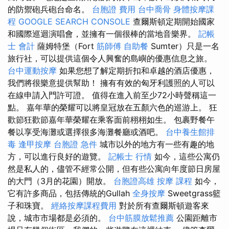
的防禦砲兵砲台命名。
台胞證 費用
台中喬骨
身體按摩課
程
GOOGLE SEARCH CONSOLE
查爾斯頓定期開始國家
和國際巡迴演唱會，並擁有一個很棒的當地音樂界。
記帳
士 會計
薩姆特堡（Fort
筋師傅
自助餐
Sumter）只是一名
旅行社，可以提供這個令人興奮的島嶼的優惠信息之旅。
台中運動按摩
如果您想了解定期折扣和卓越的酒店優惠，
我們將很樂意提供幫助！ 擁有有效的匈牙利護照的人可以
在線申請入門許可證。 值得在進入前至少72小時聲稱這一
點。 嘉年華的榮耀可以將皇冠放在五顏六色的巡游上。 狂
歡節狂歡節嘉年華榮耀在乘客面前栩栩如生。 包裹野餐午
餐以享受海灘或選擇很多海灘餐廳或酒吧。
台中養生館排
毒
逢甲按摩
台胞證 急件
城市以外的地方有一些有趣的地
方，可以進行良好的遊覽。
記帳士 行情
如今，這些公寓仍
然是私人的，儘管不經常公開，但有些公寓向年度節日房屋
的大門（3月的花園）開放。
台胞證高雄
按摩 課程
如今，
它有許多商品，包括傳統的Gullah
全身按摩
Sweetgrass籃
子和珠寶。
經絡按摩課程費用
對於所有查爾斯頓遊客來
說，城市市場都是必須的。
台中筋膜放鬆推薦
公園距離市