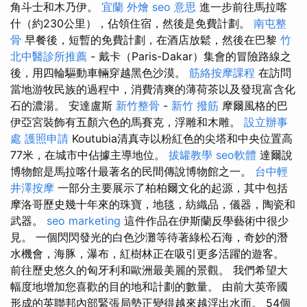
角斗士和木乃伊。
宜蘭 外燴
seo 意思
進一步前往馬拉喀
什（約230公里），佔領住宿，然後是免費計劃。
南屯整
骨
早餐後，短暫的免費計劃，在酒店放鬆，然後在巴黎
竹
北中醫診所推薦
- 戴卡（Paris-Dakar）集會的冒險路線之
後，用四輪驅動車輛穿越黑色沙漠。
筋絡按摩課程
在訪問
當地游牧民族的過程中，消費清爽的薄荷茶以及發現富含化
石的濃湯。 安達盧斯
新竹整骨
-
新竹 撥筋
摩爾風格的巴
伊亞宮裝飾有五顏六色的馬賽克，浮雕和木雕。
設立辦事
處
護照申請
Koutubia清真寺以粉紅色的尖塔和中央位置高
77米，在城市中佔據主導地位。
拔罐教學
seo軟體
達爾說
博物館是馬拉喀什最著名的民間傳說博物館之一。
台中輕
井澤按摩
一部分主要展示了柏柏爾文化的起源，其中包括
摩洛哥歷史幾十年來的珠寶，地毯，紡織品，儀器，陶瓷和
武器。
seo marketing
這件作品在伊斯蘭反學藝術中很少
見。 一個閃閃發光的白色沙灘等待著綠松石海，奇妙的潛
水機會，海豚，瀑布，紅樹林正在吸引更多活躍的遊客。
前往歷史悠久的匈牙利和歐洲最美麗的景觀。 我們希望大
幅度地增加您喜歡的目的地和計劃的數量。 由前大英帝國
形成的英聯邦內部緊張局勢正變得越來越浮出水面。 54個