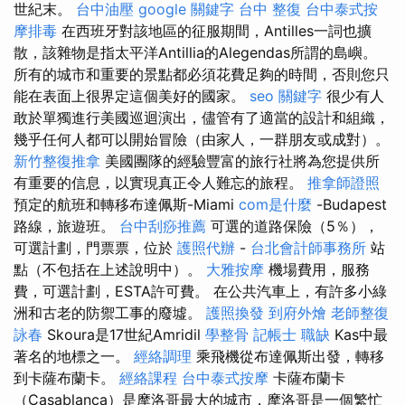
世紀末。
台中油壓
google 關鍵字
台中 整復
台中泰式按
摩排毒
在西班牙對該地區的征服期間，Antilles一詞也擴
散，該雜物是指太平洋Antillia的Alegendas所謂的島嶼。
所有的城市和重要的景點都必須花費足夠的時間，否則您只
能在表面上很界定這個美好的國家。
seo 關鍵字
很少有人
敢於單獨進行美國巡迴演出，儘管有了適當的設計和組織，
幾乎任何人都可以開始冒險（由家人，一群朋友或成對）。
新竹整復推拿
美國團隊的經驗豐富的旅行社將為您提供所
有重要的信息，以實現真正令人難忘的旅程。
推拿師證照
預定的航班和轉移布達佩斯-Miami
com是什麼
-Budapest
路線，旅遊班。
台中刮痧推薦
可選的道路保險（5％），
可選計劃，門票票，位於
護照代辦
-
台北會計師事務所
站
點（不包括在上述說明中）。
大雅按摩
機場費用，服務
費，可選計劃，ESTA許可費。 在公共汽車上，有許多小綠
洲和古老的防禦工事的廢墟。
護照換發
到府外燴
老師整復
詠春
Skoura是17世紀Amridil
學整骨
記帳士 職缺
Kas中最
著名的地標之一。
經絡調理
乘飛機從布達佩斯出發，轉移
到卡薩布蘭卡。
經絡課程
台中泰式按摩
卡薩布蘭卡
（Casablanca）是摩洛哥最大的城市，摩洛哥是一個繁忙