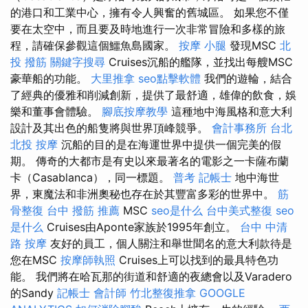
的港口和工業中心，擁有令人興奮的舊城區。 如果您不僅
要在太空中，而且要及時地進行一次非常冒險和多樣的旅
程，請確保參觀這個鱷魚島國家。
按摩 小腿
發現MSC
北
投 撥筋
關鍵字搜尋
Cruises沉船的艦隊，並找出每艘MSC
豪華船的功能。
大里推拿
seo點擊軟體
我們的遊輪，結合
了經典的優雅和削減創新，提供了最舒適，雄偉的飲食，娛
樂和董事會體驗。
腳底按摩教學
這種地中海風格和意大利
設計及其出色的船隻將與世界頂峰競爭。
會計事務所 台北
北投 按摩
沉船的目的是在海運世界中提供一個完美的假
期。 傳奇的大都市是有史以來最著名的電影之一卡薩布蘭
卡（Casablanca），同一標題。
普考 記帳士
地中海世
界，東魔法和非洲奧秘也存在於其豐富多彩的世界中。
筋
骨整復
台中 撥筋 推薦
MSC
seo是什么
台中美式整復
seo
是什么
Cruises由Aponte家族於1995年創立。
台中 中清
路 按摩
友好的員工，個人關注和舉世聞名的意大利款待是
您在MSC
按摩師執照
Cruises上可以找到的最具特色功
能。 我們將在哈瓦那的街道和舒適的夜總會以及Varadero
的Sandy
記帳士 會計師
竹北整復推拿
GOOGLE