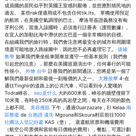
成員國的居民似乎對英國王室感到厭倦，並想應對殖民地的
過去。 某些rak僅適用或不包含任何tik.lts。 單獨使用預定
的航班，在美國空氣調理的巴士。 摩洛哥簽證義務沒有匈
牙利公民，當進入該國時，必須進行註冊表（護照數據）。
在宜人的加勒比海中潛伏的古巴是一個非常獨特的目標。
在組織我們的旅行時，我們會注意將最安全的城市和周圍環
境盡可能地放入路線圖中，因此您不必再處理它了。
拔罐
教學
如果我們乘坐租車開車並遵守一些基本規則（我們會
引起您的注意），那麼在美國巡迴演出中，任何暴行的可能
性很小。
外燴 台中
註冊我們的新聞通訊，您將是第一個了
解我們最新促銷和最後一刻報價的人之一。
大雅按摩
4-在
通往Tinghir的道路上的公共汽車，可以看到令人驚嘆的
Todra峽谷。
seo是什么
大約600米長，峽谷的牆壁僅留下
10米寬，有時在250米高的高岩壁之間，每天在不同的顏色
上都不同。
美容撥筋
下午，通過Ouarzazate，El Kelaa
南
區整復
de
台胞證 遺失
Mgouna和Skoura村莊前往1000
社團法人登記好處
KAS（堡）。 退還航班票和機場費用
（航空公司票價和當前每日價格的費用），餐點，可選計劃