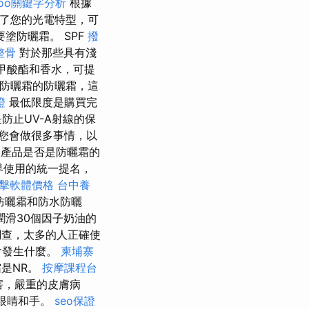
hoo關鍵字分析
根據
了您的光電特型，可
塗防曬霜。 SPF
撥
整骨
對於那些具有淺
甲酸酯和香水，可提
防曬霜的防曬霜，這
證
最低限度是購買完
防止UV-A射線的保
您會做很多事情，以
產品是否是防曬霜的
界使用的統一提名，
點擊軟體價格
台中養
防曬霜和防水防曬
滑30個因子奶油的
查，太多的人正確使
會發生什麼。
柬埔寨
是NR。
按摩課程台
害，嚴重的皮膚病
的眼睛和手。
seo保證