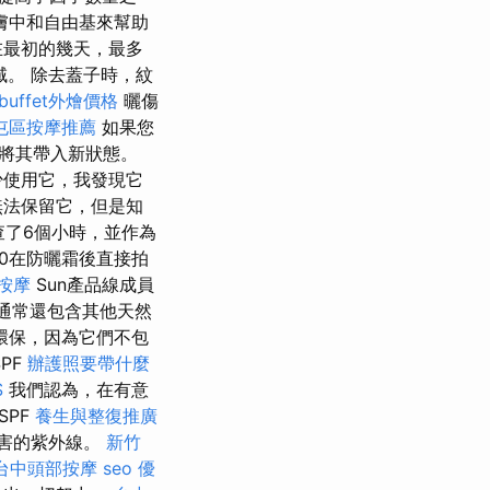
膚中和自由基來幫助
在最初的幾天，最多
域。 除去蓋子時，紋
buffet外燴價格
曬傷
屯區按摩推薦
如果您
將其帶入新狀態。
少使用它，我發現它
無法保留它，但是知
了6個小時，並作為
0在防曬霜後直接拍
按摩
Sun產品線成員
們通常還包含其他天然
環保，因為它們不包
PF
辦護照要帶什麼
S
我們認為，在有意
SPF
養生與整復推廣
有害的紫外線。
新竹
台中頭部按摩
seo 優