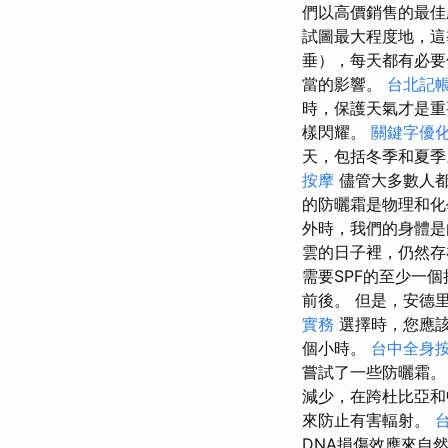
們以高價銷售的最佳
試圖最大程度地，這
垂），每天都有必
當的影響。
台北記
時，保護天氣才是
樣閃耀。
關鍵字優
天，包括冬季和夏季。
按摩
儘管大多數人都
的防曬霜是物理和
外時，我們的身體
雲的日子裡，仍然
需要SPF的至少一
前後。 但是，安德里
實務
選擇時，您應
個小時。
台中全身
嘗試了一些防曬霜
減少，在跨杜比亞和
來防止有害輻射。
DNA損傷效應來自