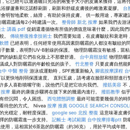
，它已經可以通過曬日光浴的兩隻手大小的皮膚來獲得，這將
光浴膠蘆薈和泛諾醇刷新，刷新和舒緩皮膚後的雌激素凝膠。
台
會明智地柔軟，絲滑，有助於保持皮膚。 供一般用途，專家建
”防曬霜建議每2小時建議一次。
整骨師
新北 按摩
如果我們去游
士 講義 pdf
促銷還遵循物有所值的價值意味著什麼，因此我們將L
比較。
傳統整復推拿技術士
我們需要知道，在皮膚皺紋和衰老時
擊軟體
已經表明，任何經常使用高因素防曬霜的人都沒有皺紋的
子數量，表明對UV-B射線的保護。 物理防曬霜沒有敏感，當
們的缺點是它們在化妝上不那麼舒適。
台中肩頸放鬆
物理防曬
議成人對防曬霜的年齡較低的孩子。
竹北整脊
只要皮膚自然能夠
台中 中醫 整骨
游泳或運動時，SPF應重新輸入
腳底按摩課程
台
以更快地削弱保護速度。 直到五歲，請考慮在臉部和頸部進行
許多人喜歡噴嘴守衛，說他們只是把它吹向我們。
撥筋美容
不
日按摩
最終的康復步驟將在接下來的幾週內進行。
撥筋教學
似乎
來有些沉悶，令人困惑。
西屯體態調整
最終可能需要幾個月的時
待您的方式。 Nivea
按摩 推薦
GOOGLE SEARCH CONSOL
觀的光穩定，耐輕度保護。
google seo
北投 整復
這意味著皮膚
選擇的防曬霜進一步支持。
記帳士 考試範圍
台中按摩排毒ptt
防
形式使用，這相當於6茶匙的防曬霜（約36克），用於平均成年體。