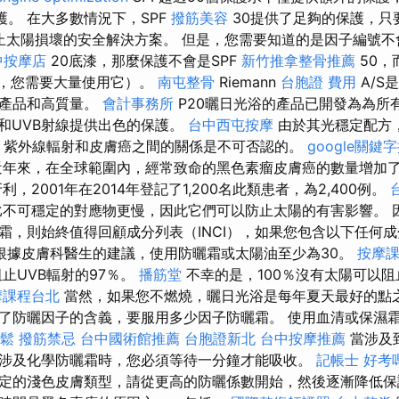
護。 在大多數情況下，SPF
撥筋美容
30提供了足夠的保護，只要
止太陽損壞的安全解決方案。 但是，您需要知道的是因子編號不會
中按摩店
20底漆，那麼保護不會是SPF
新竹推拿整骨推薦
50，
然，您需要大量使用它）。
南屯整骨
Riemann
台胞證 費用
A/S
膚產品和高質量。
會計事務所
P20曬日光浴的產品已開發為為所
A和UVB射線提供出色的保護。
台中西屯按摩
由於其光穩定配方
。 紫外線輻射和皮膚癌之間的關係是不可否認的。
google關鍵
年來，在全球範圍內，經常致命的黑色素瘤皮膚癌的數量增加
利，2001年在2014年登記了1,200名此類患者，為2,400例。
不可穩定的對應物更慢，因此它們可以防止太陽的有害影響。 
霜，則始終值得回顧成分列表（INCI），如果您包含以下任何
根據皮膚科醫生的建議，使用防曬霜或太陽油至少為30。
按摩
止UVB輻射的97％。
播筋堂
不幸的是，100％沒有太陽可以阻
摩課程台北
當然，如果您不燃燒，曬日光浴是每年夏天最好的點
了防曬因子的含義，要服用多少因子防曬霜。 使用血清或保濕
鬆
撥筋禁忌
台中國術館推薦
台胞證新北
台中按摩推薦
當涉及
涉及化學防曬霜時，您必須等待一分鐘才能吸收。
記帳士 好考
定的淺色皮膚類型，請從更高的防曬係數開始，然後逐漸降低保