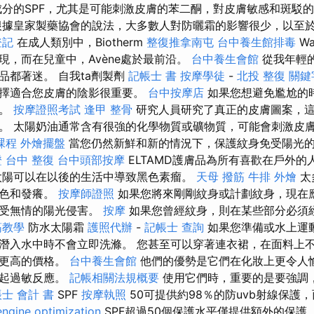
分的SPF，尤其是可能刺激皮膚的苯二酮，對皮膚敏感和斑駁
據皇家製藥協會的說法，大多數人對防曬霜的影響很少，以至
登記
在成人類別中，Biotherm
整復推拿南屯
台中養生館排毒
Wa
現，而在兒童中，Avène處於最前沿。
台中養生會館
從我年輕
品都著迷。 自我ta劑製劑
記帳士 書
按摩學徒
-
北投 整復
關鍵
選擇適合您皮膚的陰影很重要。
台中按摩店
如果您想避免尷尬的
r。
按摩證照考試
逢甲 整骨
研究人員研究了真正的皮膚圖案，
。 太陽奶油通常含有很強的化學物質或礦物質，可能會刺激皮
課程
外燴擺盤
當您仍然新鮮和新的情況下，保護紋身免受陽光
證
台中 整復
台中頭部按摩
ELTAMD護膚品為所有喜歡在戶外的
太陽可以在以後的生活中導致黑色素瘤。
天母 撥筋
牛排 外燴
太
紅色和發癢。
按摩師證照
如果您將來剛剛紋身或計劃紋身，現在
免受無情的陽光侵害。
按摩
如果您曾經紋身，則在某些部分必須
筋教學
防水太陽霜
護照代辦
-
記帳士 查詢
如果您準備或水上運
潛入水中時不會立即洗滌。 您甚至可以穿著連衣裙，在面料上
來更高的價格。
台中養生會館
他們的優勢是它們在化妝上更令人
引起過敏反應。
記帳相關法規概要
使用它們時，重要的是要強調
士 會計 書
SPF
按摩執照
50可提供約98％的防uvb射線保護，而
engine optimization
SPF超過50個保護水平僅提供額外的保護