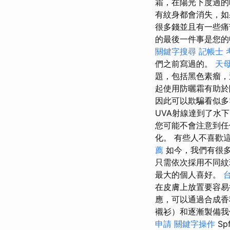
霜，在陽光下度過的
有紋身都會消失，如
很多錢並且有一些痛
的最後一件事是您的
關鍵字搜尋
記帳士 
們之前寫過的。
天母
題，包括黑色素瘤
起使用防曬霜有助於
因此可以欺騙看似
UVA射線達到了水
您可能不會注意到
化。 有些人不喜歡
薦
如今，我們有很
只需依次採用不同
最大的個人喜好。
台
在皮膚上放置要容易
應，可以通過合成香
襯衫）和逐漸製備我們
申請
關鍵字操作
S