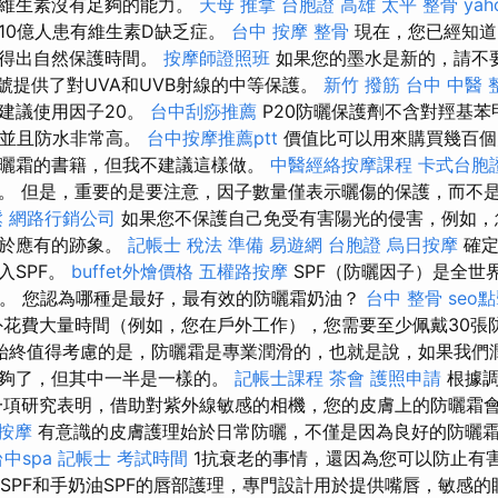
多維生素沒有足夠的能力。
天母 推拿
台胞證 高雄
太平 整骨
ya
10億人患有維生素D缺乏症。
台中 按摩 整骨
現在，您已經知道
下得出自然保護時間。
按摩師證照班
如果您的墨水是新的，請不要
號提供了對UVA和UVB射線的中等保護。
新竹 撥筋
台中 中醫 
建議使用因子20。
台中刮痧推薦
P20防曬保護劑不含對羥基苯
，並且防水非常高。
台中按摩推薦ptt
價值比可以用來購買幾百個
曬霜的書籍，但我不建議這樣做。
中醫經絡按摩課程
卡式台胞
。 但是，重要的是要注意，因子數量僅表示曬傷的保護，而不是
鬆
網路行銷公司
如果您不保護自己免受有害陽光的侵害，例如，
早於應有的跡象。
記帳士 稅法 準備
易遊網 台胞證
烏日按摩
確定
入SPF。
buffet外燴價格
五權路按摩
SPF（防曬因子）是全世
線。 您認為哪種是最好，最有效的防曬霜奶油？
台中 整骨
seo
花費大量時間（例如，您在戶外工作），您需要至少佩戴30張
始終值得考慮的是，防曬霜是專業潤滑的，也就是說，如果我們潤
足夠了，但其中一半是一樣的。
記帳士課程
茶會
護照申請
根據調
一項研究表明，借助對紫外線敏感的相機，您的皮膚上的防曬霜
按摩
有意識的皮膚護理始於日常防曬，不僅是因為良好的防曬霜
中spa
記帳士 考試時間
1抗衰老的事情，還因為您可以防止有
眼霜SPF和手奶油SPF的唇部護理，專門設計用於提供嘴唇，敏感