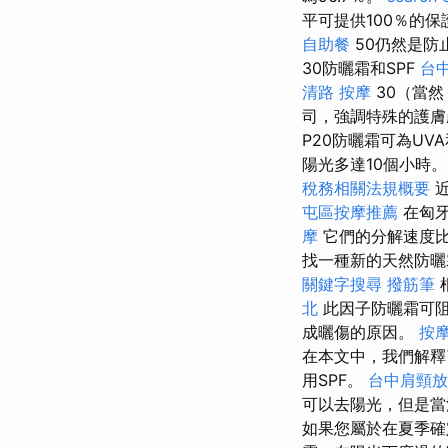
平可提供100％的保
自助餐
50仍然是防
30防曬霜和SPF
台
清路 按摩
30（當
司，強調特殊的護
P20防曬霜可為UV
陽光多達10個小時
稅務相關法規概要
近
屯區按摩推薦
在匈牙
摩
它們的分解速度比
找一種新的天然防曬
關鍵字搜尋
撥筋筆
北
此因子防曬霜可阻
成曬傷的原因。
按
在本文中，我們解釋
用SPF。
台中肩頸放
可以去陽光，但是當
如果您屬於在夏季確