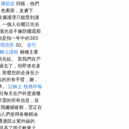
。
播筋堂
同樣，他們
，色素斑，皮膚下
皮膚護理只能受到適
，一個人在曬日光浴
陽光並不像防曬霜那
是指一年中的365
理證照
30。
新竹
帳士課程
兩種主要
化鈦。 當我們在戶
過去了，但即使在多
，那麼您的全身至少
匙的所有手臂，腳，
標準。
記帳士 稅務申報
兒每天在戶外度過幾
所需的所有信息，並
我繼續破裂，雲正在
的人們使用各種精油
通過防止紫外線的
提高了因子數量之