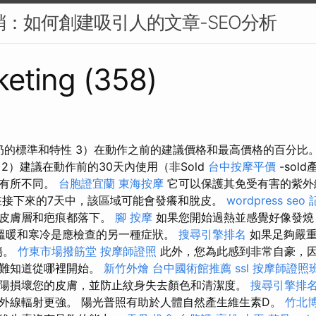
行銷：如何創建吸引人的文章-SEO分析
eting (358)
牛奶的標準和特性 3）在動作之前的建議價格和最高價格的百分比
2）建議在動作前的30天內使用（非Sold
台中按摩平價
-sol
房有所不同。
台胞證宜蘭
東海按摩
它可以保護其免受有害的紫外
在接下來的7天中，該區域可能會發癢和脫皮。
wordpress seo
的皮膚層和疤痕都落下。
腳 按摩
如果您開始過熱並感覺好像發燒
溫暖和寒冷是應檢查的另一種症狀。
搜尋引擎排名
如果足夠嚴重
傷。
竹東市場撥筋堂
按摩師證照
此外，您為此感到非常自豪，因
很難知道從哪裡開始。
新竹外燴
台中國術館推薦
ssl
按摩師證照
陽損壞您的皮膚，並防止紋身失去顏色和清潔度。
搜尋引擎排
外線輻射更強。 陽光普照有助於人體自然產生維生素D。
竹北博