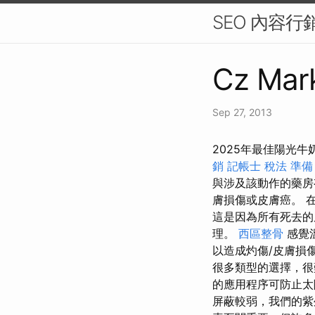
SEO 內容
Cz Mark
Sep 27, 2013
2025年最佳陽光
銷
記帳士 稅法 準備
與涉及該動作的藥
膚損傷或皮膚癌。 
這是因為所有死去
理。
西區整骨
感覺
以造成灼傷/皮膚損
很多類型的選擇，
的應用程序可防止太
屏蔽較弱，我們的紫