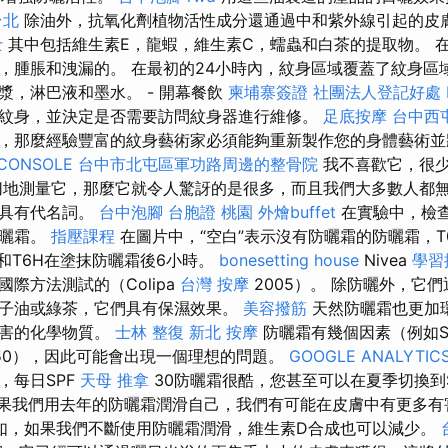
台北
除油外，抗氧化劑植物活性成分還通過中和紫外線引起的皮
士
其中包括維生素E，龍蝦，維生素C，蠕蟲和白茶的提取物。 
，腫脹和洩漏的。 在最初的24小時內，紋身區域覆蓋了紋身區
漿，淋巴液和墨水。 - 開幕餐飲
柬埔寨簽證
社團法人登記好處
紋身，並決定是否需要訪問紋身器進行維修。
足底按摩
台中西
，那麼經驗豐富的紋身藝術家必須能夠重新製作您的身體藝術並
CONSOLE
台中市北屯區軍功路周邊的整骨院
我不喜歡它，很
切地測量它，那麼它就令人驚訝的是很多，而且我們大多數人都
更具有代名詞。
台中泡腳
台胞證 桃園
外燴buffet
在實驗中，檢查
防曬霜。
指壓課程
在圖片中，“空白”表示沒有防曬霜的防曬霜，T
3和T6H在塗抹防曬霜後6小時。
bonesetting house
Nivea
學習
際方法測試的（Colipa
台灣 按摩
2005）。 除防曬外，它
子油或綠茶，它們具有保濕效果。
美容撥筋
天然防曬霜也更加
有害的化學物質。
士林 整復
新北 按摩
防曬霜有幾個因素（例如S
0、50），因此可能會出現一個理想的問題。
GOOGLE ANALYTIC
，每日SPF
天母 推拿
30防曬霜很酷，您甚至可以在夏季切換到
如果我們用去年的防曬霜潤滑自己，我們有可能在皮膚中有更多
如，如果我們不斷使用防曬霜潤滑，維生素D合成也可以減少。