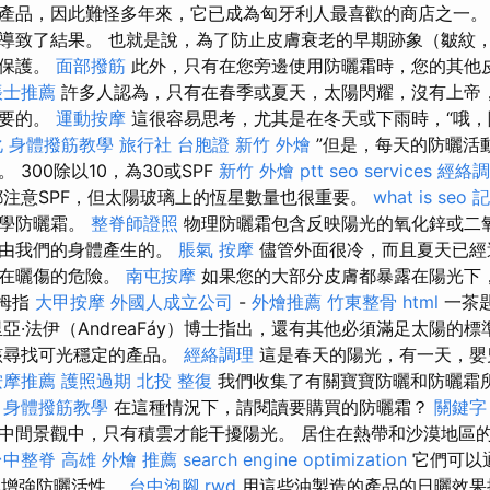
產品，因此難怪多年來，它已成為匈牙利人最喜歡的商店之一
導致了結果。 也就是說，為了防止皮膚衰老的早期跡象（皺紋
要保護。
面部撥筋
此外，只有在您旁邊使用防曬霜時，您的其他
帳士推薦
許多人認為，只有在春季或夏天，太陽閃耀，沒有上帝
重要的。
運動按摩
這很容易思考，尤其是在冬天或下雨時，“哦，
化
身體撥筋教學
旅行社 台胞證
新竹 外燴
”但是，每天的防曬活動
 300除以10，為30或SPF
新竹 外燴 ptt
seo services
經絡調
注意SPF，但太陽玻璃上的恆星數量也很重要。
what is seo
記
化學防曬霜。
整脊師證照
物理防曬霜包含反映陽光的氧化鋅或二氧
是由我們的身體產生的。
脹氣 按摩
儘管外面很冷，而且夏天已經
存在曬傷的危險。
南屯按摩
如果您的大部分皮膚都暴露在陽光下
個拇指
大甲按摩
外國人成立公司
-
外燴推薦
竹東整骨
html
一茶
亞·法伊（AndreaFáy）博士指出，還有其他必須滿足太陽的
該尋找可光穩定的產品。
經絡調理
這是春天的陽光，有一天，嬰
按摩推薦
護照過期
北投 整復
我們收集了有關寶寶防曬和防曬霜
。
身體撥筋教學
在這種情況下，請閱讀要購買的防曬霜？
關鍵字
中間景觀中，只有積雲才能干擾陽光。 居住在熱帶和沙漠地區
台中整脊
高雄 外燴 推薦
search engine optimization
它們可以
然增強防曬活性。
台中泡腳
rwd
用這些油製造的產品的日曬效果