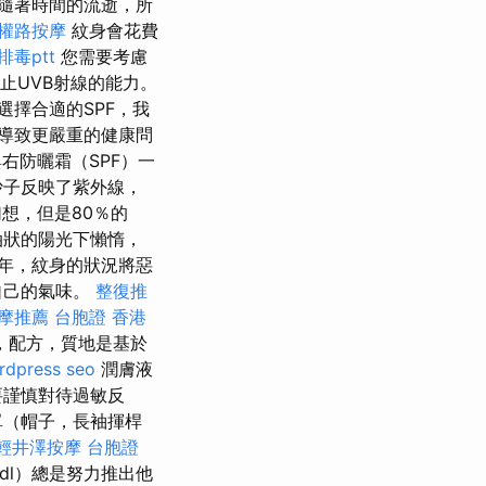
隨著時間的流逝，所
權路按摩
紋身會花費
毒ptt
您需要考慮
止UVB射線的能力。
選擇合適的SPF，我
導致更嚴重的健康問
右防曬霜（SPF）一
沙子反映了紫外線，
想，但是80％的
油狀的陽光下懶惰，
年，紋身的狀況將惡
自己的氣味。
整復推
摩推薦
台胞證 香港
，配方，質地是基於
rdpress seo
潤膚液
要謹慎對待過敏反
單（帽子，長袖揮桿
輕井澤按摩
台胞證
idl）總是努力推出他