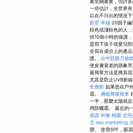
素至關重要，但許
一些估計，全世界有
以在不日出的情況
筋堂 幸福
20因子編
棕色或淺棕色的人，
供10個小時的保護
是寫下孩子或嬰兒防
全寫在成分上的產品
護。
台中筋膜刀放
使皮膚衰老的跡象
最簡單方法是將其寫
尤其是防止UVB射
生會館
如果您在戶外
霜。
傳統整復推拿
一半，那麼太陽就
用防曬霜。 最近的
簽證
外燴 桃園
北屯
北
seo marketing
台
變。 使用SPF，