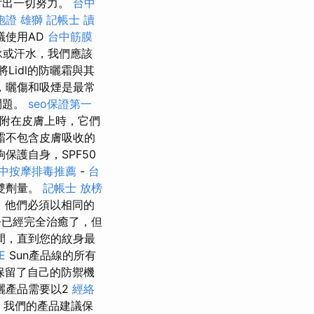
付出一切努力。
台中
胞證 雄獅
記帳士 讀
議使用AD
台中筋膜
泳或汗水，我們應該
idl的防曬霜與其
，曬傷和吸煙是最常
問題。
seo保證第一
粘附在皮膚上時，它們
霜不包含皮膚吸收的
保護自身，SPF50
中按摩排毒推薦
-
台
雙劑量。
記帳士 放榜
，他們必須以相同的
已經完全治癒了，但
間，直到您的紋身最
E
Sun產品線的所有
保留了自己的防禦機
曬產品需要以2
經絡
 我們的產品建議保