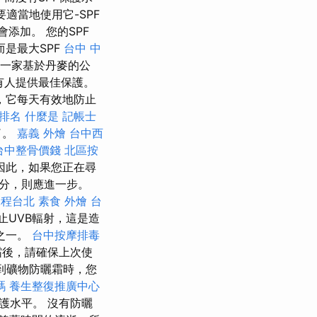
適當地使用它-SPF
添加。 您的SPF
而是最大SPF
台中 中
是一家基於丹麥的公
有人提供最佳保護。
，它每天有效地防止
字排名
什麼是
記帳士
了。
嘉義 外燴
台中西
台中整骨價錢
北區按
因此，如果您正在尋
成分，則應進一步。
課程台北
素食 外燴 台
止UVB輻射，這是造
之一。
台中按摩排毒
霜後，請確保上次使
到礦物防曬霜時，您
嗎
養生整復推廣中心
護水平。 沒有防曬