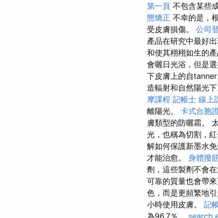
第一頁
不包含某些成
態矯正
不幸的是，根
受皮膚損傷。
公司
產品在研究中最好出
和使其栩栩如生的產
會曬日光浴，但是
下皮膚上的自tanne
造輻射和自然陽光下
摩課程
記帳士 線上
離陽光。
卡式台胞
膚類型的防曬霜。 
光，也稱為切割，
解如何保護新墨水
才能治愈。
身體撥
劑，這些製劑不會在
可靠的質量也會帶
色，而是更頻繁地
小時使用皮膚。
記帳
為96.7％。
search 