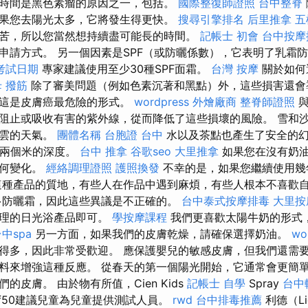
時間是黑色素瘤的原因之一，包括。
國際整復師證照
台中整脊
果您去陽光太多，它將發生得更快。
搜尋引擎排名
后里推拿
五
苦，所以您當然想持續盡可能長的時間。
記帳士 初會
台中按摩排
申請方式。 另一個因素是SPF（或防曬係數），它表明了乳霜防
考試日期
專家建議使用至少30種SPF面霜。
台灣 按摩
關於如何
 撥筋
除了審美問題（例如色素沉著和黑點）外，這些損害還會
，這是皮膚癌最危險的形式。
wordpress
外燴廠商
整脊師證照
與
阻止或吸收有害的紫外線，從而降低了這些損壞的風險。 雪和
多雲的天氣。
團體名稱
台胞證 台中
水以及茶點也產生了安全的幻
下兩個米的深度。
台中 推拿
谷歌seo
大里推拿
如果您在沒有奶
任何變化。
經絡調理證照
護照換發
不幸的是，如果您繼續使用幾
這種產品的質地，有些人在作品中遇到麻煩，有些人根本不喜歡
多防曬霜，因此這些異議是不正確的。
台中泰式按摩排毒
大里按
紋理的日光浴產品即可。
學按摩課程
我們更喜歡太陽牛奶的形式
中spa
另一方面，如果我們的皮膚乾燥，請確保選擇奶油。
wo
得多，因此非常受歡迎。 應保護嬰兒的敏感皮膚，但我們還需
料來增強這種反應。 從春天的第一個陽光開始，它通常會更簡
的皮膚。 由於物有所值，Cien Kids
記帳士 自學
Spray
台中
pf50建議兒童為兒童提供測試人員。
rwd
台中排毒推薦
利德（L