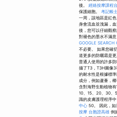
後。
經絡按摩課程
保護細胞。
考記帳
一周，該地區是紅色
身會流血並洩漏，血
後，您可以仔細觀察
對褪色的墨水不滿意
GOOGLE SEARCH 
不必要。 如果您確
道更多的防曬霜是
普通人使用的許多
攝了T3，T3H圖像
的耐水性是根據標準國
成分，例如蘆薈，椰
含對海野生動植物
10、15、20、3
識的皮膚護理程序中
中心
50。 因此，
按摩
台胞證高雄
例