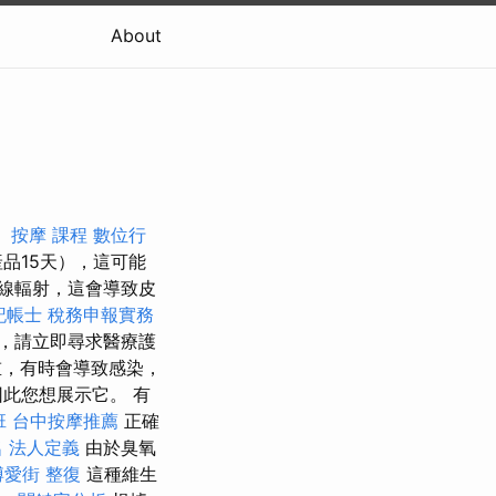
About
。
按摩 課程
數位行
d產品15天），這可能
線輻射，這會導致皮
記帳士 稅務申報實務
，請立即尋求醫療護
，有時會導致感染，
此您想展示它。 有
班
台中按摩推薦
正確
名
法人定義
由於臭氧
愛街 整復
這種維生