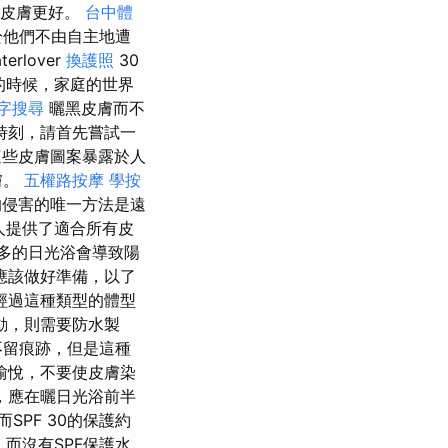
的皮膚更好。
台中體
於他們不由自主地遭
terlover
換護照
30
的時候，家庭的世界
字搜尋
曬黑皮膚而不
時刻，請首先嘗試一
這些皮膚圖案暴露於人
膚。
五權路按摩
學按
的侵害的唯一方法是遠
人提供了適合所有皮
多的日光浴會導致陽
應該做好準備，以了
經過這種類型的體型
動，則需要防水製
不留痕跡，但是這種
愉悅，不要使皮膚染
，應在曬日光浴前半
SPF 30的保護約
，而沒有SPF保護水