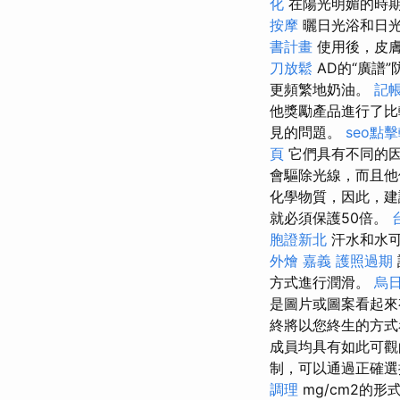
化
在陽光明媚的時期
按摩
曬日光浴和日
書計畫
使用後，皮膚
刀放鬆
AD的“廣譜
更頻繁地奶油。
記帳
他獎勵產品進行了
見的問題。
seo點
頁
它們具有不同的因
會驅除光線，而且他
化學物質，因此，建
就必須保護50倍。
胞證新北
汗水和水可
外燴 嘉義
護照過期
方式進行潤滑。
烏
是圖片或圖案看起
終將以您終生的方式看
成員均具有如此可
制，可以通過正確
調理
mg/cm2的