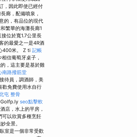
訂，因此即使已經付
灘長廊，配備噴泉，
滿意的，有品位的現代
和繁華的海灘長廊1
接位於寬1.7公里長
客的最愛之一是4R酒
0米。 Z ti
記帳
少相信葡萄牙桌子，
的，這主要是基於雞
心南路撥筋堂
置，接待員，調酒師，美
喜歡免費使用水自行
北屯 整骨
olfp.ly
seo點擊軟
酒店，水上的平房，
們可以欣賞多種烹飪
絕妙全景。
3臥室是一個非常受歡