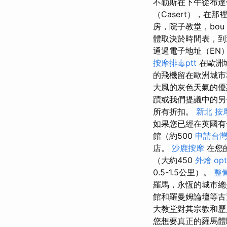
不勒斯在下午從布
（Casert），
房，院子教堂，bou
體取決於時間表，到
通過電子地址（EN
按摩排毒ptt
在歐洲
的飛機留在歐洲城
大風的灰色天氣的優
蹟或我們提議中的
所有折扣。
新北 按
如果您已經在英國有
館（約500
申請台
店。
沙鹿按摩
在您
（大約450
外燴
op
0.5-1.5公里）。
整
羅馬，永恆的城市
館和羅曼姆論壇等古
大教堂對其宗教和
您想要真正的羅馬體