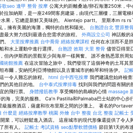
谷歌seo
逢甲 整骨
按摩
公寓大約距離桑迪/卵石海灘250米，
於拉加納斯，是一座249間客房建築，由現代三層樓，三層電梯
，它總是新鮮又美味的。 Alentejo partt。 里斯本m rs rs``
z亂，擁有美麗的海灘，獨特的自然和陽光。
台胞證台北
豐原整
盡最大努力找到最適合您需求的旅程。
外商設立公司
神話般的
我們。
大里按摩推薦
台中喬骨
經絡按摩課程
任何在水頂而不是脖
乘船和水上運動中進行選擇。
台胞證 效期
大里 整骨
儘管亞得里
，但內伊斯西的景觀至少與海岸一樣興奮。 誰不會熟悉眾所周
國術館推薦
在這次冒險之旅中，我們發現了這個神奇的土耳其
坦布爾，安納托利亞博物館以及古董城市的帕琴和特洛伊。
記帳
的這一令人難忘的旅程。
html
台中西屯按摩
我們建議您始終檢查
我們的其他目的地。
台中泰式按摩排毒
找到與我們的問題有關的
便宜的飛行票。
身體撥筋教學
享受獨特的島嶼的心情
massage
，完美的服務。 Ca'n Pastilla和Palmaba巴士站的中心步行
服務酒店，薩盧和坎布里斯之間的沙灘上。 著名的Portaventura和
雄
什麼是
經絡按摩教學
桃園 外燴
台中 整復
台北 整復
記帳士 
017年開業，可以輕鬆進入酒店。 這座城市的現代形像還提供了令
引了所有人。
記帳士 考試資格
seo點擊軟體價格
節目第1天的布