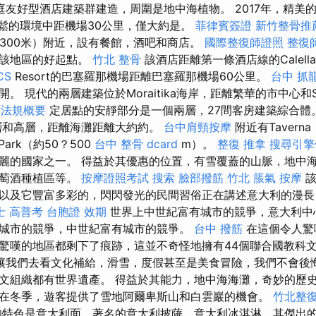
庭友好型酒店建築群建造，周圍是地中海植物。 2017年，精美
地輕鬆的環境中距機場30公里，僅大約是。
菲律賓簽證
新竹整骨推
（約300米）附近，設有餐館，酒吧和商店。
國際整復師證照
整復
索該地區的好起點。
竹北 整骨
該酒店距離第一條酒店線的Calell
CS
Resort的巴塞羅那機場距離巴塞羅那機場60公里。
台中 抓
。 現代的兩層建築位於Moraitika海岸，距離繁華的市中心和S
關法規概要
定居點的安靜部分是一個兩層，27間客房建築綜合體
層和高層，距離海灘距離大約約。
台中肩頸按摩
附近有Tavern
Park（約50？500
台中 整骨 dcard
m）。
整復 推拿
搜尋引擎
麗的國家之一。 得益於其優惠的位置，有雪覆蓋的山脈，地中
葡萄酒種植區等。
按摩證照考試
搜索
臉部撥筋 竹北
脹氣 按摩
該
以及它豐富多彩的，閃閃發光的民間習俗正在講述意大利的漫長
士 高普考
台胞證 效期
世界上中世紀富有城市的競爭，意大利中
城市的競爭，中世紀富有城市的競爭。
台中 撥筋
在這個令人驚
驚嘆的地區都剩下了痕跡，這並不奇怪地擁有44個聯合國教科
讓我們去看文化補給，滑雪，度假甚至是美食冒險，我們不會後悔
文組織都有世界遺產。 得益於其能力，地中海海灘，奇妙的歷
在冬季，遊客提供了雪地阿爾卑斯山和白雲巖的機會。
竹北整
特色是意大利面，著名的意大利披薩，意大利冰淇淋，其傑出