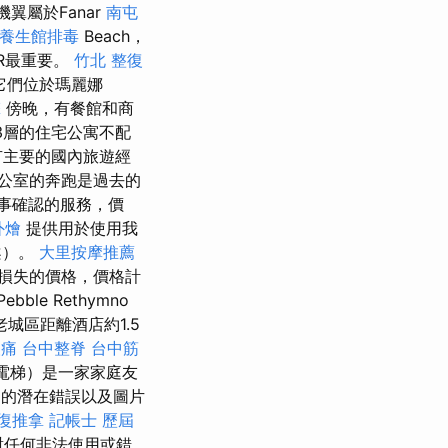
翼屬於Fanar
南屯
養生館排毒
Beach，
M.R最重要。
竹北 整復
它們位於瑪麗娜
擎
傍晚，有餐館和商
-3層的住宅公寓不配
有主要的國內旅遊經
公室的奔跑是過去的
事確認的服務，價
外燴
提供用於使用我
案）。
大里按摩推薦
損失的價格，價格計
le Rethymno
老城區距離酒店約1.5
酸痛
台中整脊
台中筋
的電梯）是一家家庭友
劃的潛在錯誤以及圖片
復推拿
記帳士 歷屆
對任何非法使用或錯