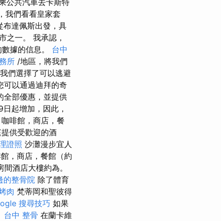
乘公共汽車去卡斯特
，我們看看皇家套
從布達佩斯出發，具
市之一。 我承認，
的數據的信息。
台中
務所
/地區，將我們
我們選擇了可以逃避
您可以通過迪拜的奇
的全部優惠，並提供
月9日起增加，因此，
，咖啡館，商店，餐
庭提供受歡迎的酒
理證照
沙灘漫步宜人
啡館，商店，餐館（約
台房間酒店大樓約為。
邊的整骨院
除了體育
 烤肉
梵蒂岡和聖彼得
oogle 搜尋技巧
如果
。
台中 整骨
在蘭卡維