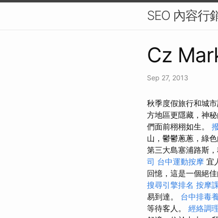
SEO 內容
Cz Mark
Sep 27, 2013
秋季度假旅行和城市
方地區更隱藏，神
們面前栩栩如生。
山，鬱鬱蔥蔥，綠色的
第三大島塞浦路斯，
司
台中運動按摩
宜
回憶，這是一個絕佳的
搜尋引擎排名
按摩
易到達。
台中排毒
等待客人。
經絡調