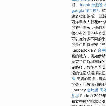
迎。
klook 台胞證
google 搜尋技巧
建
建於拉加納斯。 至於水果
西洋島令人眼花az
的旅行專家，他們將
很少有沙灘等待著
可以從許多不同的
的是伊斯特里安半島
Kappadokia？
台中
奮的地方，例如伊斯
結束了伊斯坦布爾
銷路徑，然後查看
適的住宿或選擇最
師
美麗的海灘，乾淨的海
於令人印象深刻的4星級
Journey
台胞證 高
意思
Parks在2
布族香檳的喧囂吸