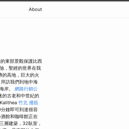
About
的東部景觀保護比西
險，聖經的世界在我
瘠的高地，巨大的火
拜訪我們到地中海
的海岸。
網路行銷公
迷的古老和中世紀的
ithea
竹北 撥筋
0分鐘即可到達很容
小酒館和咖啡館正在
三層建築，32臥室，