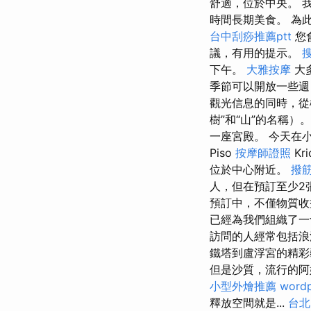
舒適，位於中央。 
時間長期美食。 為此，西
台中刮痧推薦ptt
您
議，有用的提示。
下午。
大雅按摩
大
季節可以開放一些
觀光信息的同時，從
樹”和“山”的名稱）
一座宮殿。 今天在小
Piso
按摩師證照
Kri
位於中心附近。
撥
人，但在預訂至少2
預訂中，不僅物質收
已經為我們組織了
訪問的人經常包括浪
鐵塔到盧浮宮的精彩
但是沙質，流行的阿
小型外燴推薦
wordp
釋放空間就是...
台北