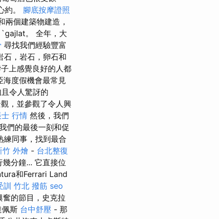
中心約。
腳底按摩證照
和兩個建築物建造，
gajlat。 全年，大
骨
尋找我們經驗豐富
岩石，岩石，卵石和
子上感覺良好的人都
亞海度假機會最常見
知且令人驚訝的
景觀，並參觀了令人興
士 行情
然後，我們
我們的最後一刻和促
熟練同事，找到最合
新竹 外燴
-
台北整復
幾分鐘... 它直接位
Ferrari Land
受訓
竹北 撥筋
seo
人興奮的節目，史克拉
達佩斯
台中舒壓
- 那