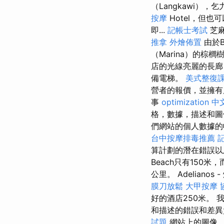
（Langkawi）
按摩
Hotel，但也
即...
記帳士考試
芝麻在
推拿
外燴佈置
由於
（Marina）的棕
店的光線亮麗的長廊
備電梯。
美式整復
營者的報價，並擁
事
optimization 中
格，數據，描述和
們網站的個人數據的收
台中按摩排毒推薦
算計劃的潛在錯誤以及圖
Beach只有150
公里。 Adelianos
膜刀放鬆
大甲按摩
好的酒店250米。
和描述的錯誤和差
試題
網站上的圖像，