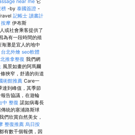
ssage near me
它
查榜
-by
泰國簽證
-
avel
記帳士 讀書計
 按摩
伊布斯
有個人或社會乘客提供了
因為有一段時間的殖
著海灘是宜人的地中
。
台北外燴
seo軟體
竹北推拿整復
我們網
上
風景如畫的阿馬爾
條狹窄，舒適的街道
國術館推薦
Care一
季達到峰值，其季節
於報告協議，在遊輪
台中 整復
諾如病毒長
嚐傳統的塞浦路斯球
我們欣賞自然美女，
摩
整復推薦
烏日按
都有數千個報價，因