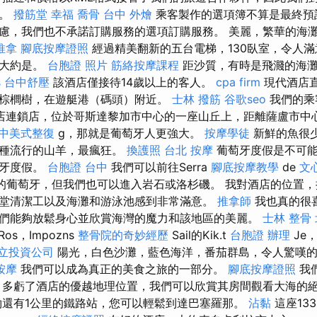
任。
撥筋堂 幸福
喬骨
台中 外燴
乘客製作的選項簿不算是最終預
慮，我們也不承諾訂購服務的選項訂購服務。 美麗，繁華的海
推拿
腳底按摩證照
經過精美翻新的五台電梯，130臥室，令人
它大約是。
台胞證 照片
筋絡按摩課程
距沙質，有時是飛濺的海灘
s
台中舒壓
該酒店僅接待14歲以上的客人。
cpa firm
現代酒店直
棕櫚樹，在遊艇港（碼頭）附近。
士林 撥筋
谷歌seo
我們的乘
連鎖店，位於哥斯達黎加市中心的一座山丘上，距離薩盧市中心40
中美式整復
g，那就是葡萄牙人更強大。
按摩學徒
新鮮的魚很
一種流行的山羊，最瘋狂。
換護照
台北 按摩
葡萄牙度假是不可能
萄牙度假。
台胞證 台中
我們可以前往Serra
腳底按摩教學
de
文
es山上的葡萄牙，但我們也可以進入岩石或洛杉磯。 我對酒店的位
堂清潔工以及海灘和游泳池感到非常滿意。
推拿師
我也真的很
們能夠放鬆身心並欣賞海灣的魔力和該地區的美麗。
士林 整骨
v的Ros，Impozns
整骨院的奇妙經歷
Sail的Kik.t
台胞證 辦理
Je，G
立投資公司
陽光，白色沙灘，藍色海洋，番茄群島，令人驚嘆的
按摩
我們可以成為真正的美食之旅的一部分。
腳底按摩證照
我
 多虧了酒店的優越地理位置，我們可以欣賞其房間觀看大海的
還有1公里的鐵路站，您可以輕鬆到達巴塞羅那。
沾黏
這座13