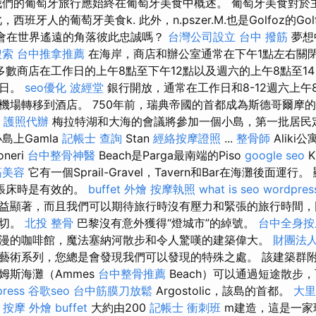
我們的葡萄牙旅行應始終在葡萄牙美食中概述。 葡萄牙美食對於
班牙人的葡萄牙美食k. 此外，n.pszer.M.也是Golfoz的Gol
會在世界遙遠的角落彼此忠誠嗎？
台灣公司設立
台中 撥筋
夢想
搜索
台中推拿推薦
在海岸，商店和辦公室通常在下午1點左右關
多數商店在工作日的上午8點至下午12點以及週六的上午8點至1
週日。
seo優化
波經堂
銀行開放，通常在工作日和8-12週六上午
機場轉移到酒店。 750年前，瑞典帝國的首都成為斯德哥爾摩的
。
護照代辦
梅拉特湖和大海的會議將參加一個小島，第一批居民
島上Gamla
記帳士 查詢
Stan
經絡按摩證照
...
整骨師
Aliki
oneri
台中整骨神醫
Beach是Parga最南端的Piso
google seo
K
筋美容
它有一個Sprail-Gravel，Tavern和Bar在海灘後面運
張床時是有效的。
buffet 外燴
按摩執照
what is seo
wordpres
益顯著，而且我們可以期待旅行時沒有壓力和緊張的旅行時間，
一切。
北投 整骨
巴黎沒有意外獲得“燈城市”的綽號。
台中全身按
漫的咖啡館，魔法塞納河散步和令人驚嘆的建築偉大。
財團法人
藝術系列，您總是會發現我們可以發現的特殊之處。 該建築群
姆斯海灘（Ammes
台中整骨推薦
Beach）可以通過短途散步
ress
谷歌seo
台中筋膜刀放鬆
Argostolic，該島的首都。
大里
 按摩
外燴 buffet
大約由200
記帳士 衝刺班
m建造，這是一家