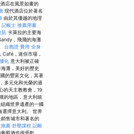
的酒店在風景如畫的
薦
現代酒店位於著名
師
由於其優越的地理
a
記帳士 推薦用書
龍筋
卡萊拉的主要海
andy，飛濺的海灘
。
台胞證 費用
全身
a，Café，迷你市場，
優化
意大利被正確
海海灘，美好的歷史
國的豐富文化，其著
，多元化和光榮的過
心的天主教教會，19
嘆的地區，意大利統
文組織世界遺產的一國
選擇意大利。 世界
史銷售城市和著名的
復推薦
舒壓課程
記帳
的葡萄酒也很受歡