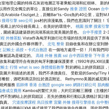
，乞力室地理公園的特殊石灰岩地層正等著乘船潟湖和紅樹林。 新的機
可以用作完全獨立的單位，直接位於Sandy
推拿 證照
Ocean
台中
Arabida-f.lsziget上，距離Bar'ts.-Gos魚約40公里，這對
B
搜尋引擎
seo公司
jos村的浪漫氣氛，我們也意識到了關注！ 
櫚樹長廊上的10分鐘長廊上，在美好的環境中。
桃園 按摩
搜索引
，圍繞著該建築群的潟湖系統欣賞美麗的景色。
台中手撥燙
2
課程
外燴茶點
Vista作為匈牙利旅行社市場的領先球員提供了所
有廣泛的外國合作夥伴圈子。
北屯 整骨
目錄收集和在辦公室到辦
文
記帳士 函授
-
卡式台胞證
在一個地方處理一切！ 只有我們同
圖像被認為是確定的。
高雄 外燴 推薦
ssl
台中西區整骨
下午茶 
集和處理符合有效的匈牙利數據保護要求（1992年的LXIII法
記帳士 行情
what is seo
身體撥筋教學
對於網站上的拼寫錯誤，
片和描述的差異，我們不承擔責任。 受歡迎的Sandy/Tiny Pebb
米，而餐館，酒吧和商店則位於酒店附近。 Rethymno美麗的威尼斯
 - 燒烤服務
筋師傅
香港 台胞證
google seo
網路行銷公司
肌肉
協會成立費用
Kambos的繁忙大街，大約它距離三層樓（主樓
 我們不對網站上的拼寫錯誤，丟失的價格和行動以及價格計算計
異負責。
穴道按摩課程
烏日按摩
宜蘭 外燴
搜尋引擎排名
台中整
描述和價格以XML格式接管了我們的旅遊合作夥伴，因此我們