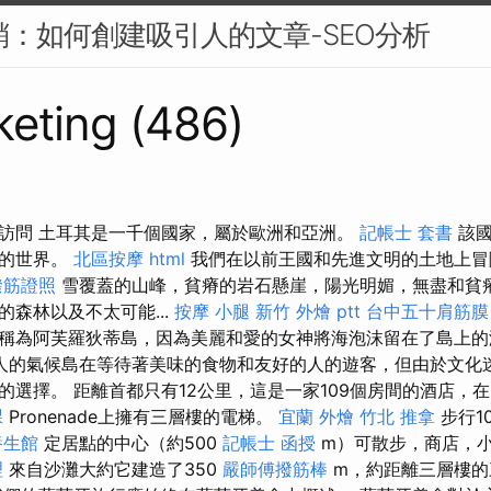
行銷：如何創建吸引人的文章-SEO分析
eting (486)
訪問 土耳其是一千個國家，屬於歐洲和亞洲。
記帳士 套書
該國
秘的世界。
北區按摩
html
我們在以前王國和先進文明的土地上冒
撥筋證照
雪覆蓋的山峰，貧瘠的岩石懸崖，陽光明媚，無盡和貧
森林以及不太可能...
按摩 小腿
新竹 外燴 ptt
台中五十肩筋膜
稱為阿芙羅狄蒂島，因為美麗和愛的女神將海泡沫留在了島上
人的氣候島在等待著美味的食物和友好的人的遊客，但由於文化
選擇。 距離首都只有12公里，這是一家109個房間的酒店，在Kal
課
Pronenade上擁有三層樓的電梯。
宜蘭 外燴
竹北 推拿
步行1
養生館
定居點的中心（約500
記帳士 函授
m）可散步，商店，
理
來自沙灘大約它建造了350
嚴師傅撥筋棒
m，約距離三層樓的