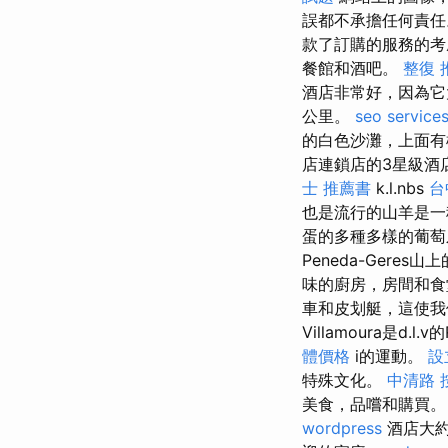
誤都不承擔任何責
款了訂購的服務的考
餐館和酒吧。
整復 
酒店非常好，因為
公里。
seo service
的白色沙灘，上面有
店連鎖店的3星級酒店
士 推薦書
k.l.nbs
台
也是流行的山羊是
蛋的多種多樣的葡
Peneda-Ger
味的廚房，房間和食
車和皮划艇，這使我
Villamoura是d.l.
體價格
i的運動。
設
特殊文化。
中清路 
美食，品嚐和購買。
wordpress
酒店大約