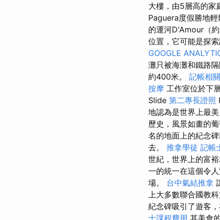
大樓，由5層高的家
Paguera度假勝
的運河D'Amour
位置，它可能是探
GOOGLE ANALYTI
灘只被海灘和鐵路隔開
約400米。
記帳相
按摩
工作室位於下
Slide
第二專長證照
地認為是世界上最美
歷史，風景如畫的
名的地面上的紀念碑
去。
推拿學徒
記帳
世紀，世界上的富裕
一的統一在這個令人
場。
台中氣結推拿
上大多數聯合國教科
紀念碑吸引了遊客，
士課程費用
其美食的