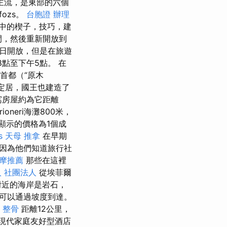
主流，是東部的六個
fozs。
台胞證 辦理
中的楔子，技巧，建
閉，然後重新開放到
4日開放，但是在旅遊
8點至下午5點。 在
首都（“原木
定居，國王也建造了
公寓房屋約為它距離
rioneri海灘800米，
行。 顯示的價格為1個成
s
天母 推拿
在早期
因為他們知道旅行社
摩推薦
那些在這裡
 社團法人
從埃菲爾
附近的海岸是岩石，
，可以通過坡度到達。
 整骨
距離12公里，
現代家庭友好型酒店