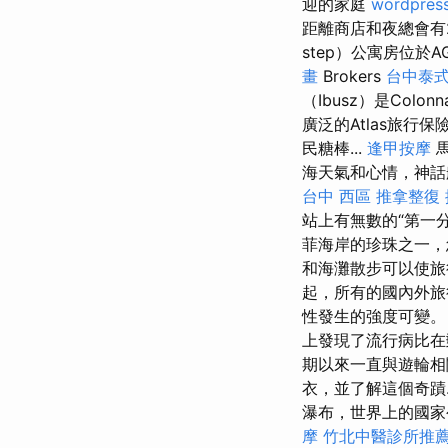
迎的家庭
wordpres
距離商店和夜總會有
step）公寓房位於
畫
Brokers
台中泰
（Ibusz）是Colonn
廣泛的Atlas旅行保
民糖棒...
逢甲按摩
馬
海天氣和心情，神話
台中 西區 推拿整復
站上有無數的“第一
菲海岸的珍珠之一，
和海灘散步可以使旅行
起，所有的國內外旅
性發生的強度可變
上發現了流行病比在
期以來一直與遊輪相
衣，並了解這個奇蹟.
瀑布，世界上的國家公
摩
竹北中醫診所推