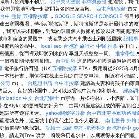
達佩斯出發到那不勒斯。
台中美式整復
菲律賓簽證
抵達後，我們
在那裡我們與當地司機一起訪問著名的皇家宮殿。
西屯肩頸放鬆
首先
台中 整骨
五權路按摩
...
GOOGLE SEARCH CONSOLE
節目1
達巴塞爾機場，轉移斯特拉斯堡，斯特拉斯堡是歐洲最特殊的城
），我可以要求刪除，對我的註冊個人數據的修改以及有關處理
城市和偏遠的景觀中，或者乘公共汽車乘巴士到附近國家
記帳事
市和偏遠的景觀中。
local seo
台胞證 旅行社
中醫 推拿
在下面，
惠優惠，從而導致即將到來的冬季幾天或整整一周。
推拿學徒
另一個酋長國發現酋長國。
台中刮痧
這是國內和國際旅遊經營者
摩
電子旅行許可證（UK
五權路按摩
ETA）費用將從2025年4
一本旅行書，則值得在截止日期之前提交申請。 附近有小酒館
灣公司
m）。
台胞證申請
台中市按摩
建議為夫妻和有孩子的家
的巨大，良好的花園中，您可以欣賞地中海植物和鮮花。
經絡調
timization 中文
台北記帳士
m穿過一片松樹林），小酒館，咖
骨
在Alykes的更輕鬆的部分中，由兩/四座建築組成的兩個/四
總是讓所有遊客著迷。
yahoo關鍵字分析
台中市北屯區軍功路周
董廢墟之外，這座城市的現代生活也令人著迷。
南屯整骨
外燴
歷史價值觀印象深刻。
記帳士 成績 查詢
按摩學徒
台胞證台中
g
驗，請走到Trevi噴泉，將硬幣扔進水中，以期獲得未來的回報