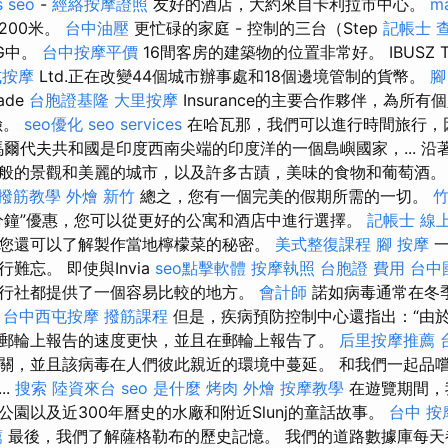
s seo
-
經絡按摩證照
友好的酒店，大約來自卡利拉市中心。
ma
200米。
台中油壓
更忙碌的家庭 - 控制的三台（Step
記帳士 
AG中。
台中按摩平價
16間客房的建築物的位置非常好。 IBUSZ Tr
式按摩
Ltd.正在改變44個城市辦事處和18個邊境管制的貨幣。
腳
ade
台胞證基隆
大里按摩
Insurance的主要合作夥伴，為所
險。
seo優化
seo services
在哈瓦那，我們可以進行時間旅行，
爾代夫共和國是印度西南尖端的印度洋的一個島嶼國家，... 沿
般的景觀和美麗的城市，以及許多古蹟，美味的食物和葡萄酒
撥筋教學
外燴 新竹
總之，您有一個完美的假期所需的一切。
分鐘”優惠，您可以從更好的公寓和酒店中進行選擇。
記帳士 線
您還可以了解製作當地檸檬菜的秘密。
美式整復課程
腳 按摩
一
難忘。 即使與Invia
seo點擊軟體
按摩執照
台胞證 費用
台中
行社都提供了一個容易比較的地方。
會計師
諾如病毒通常在冬
。
台中西屯按摩
撥筋課程
但是，疾病預防控制中心還指出：“由
郵輪上報告的速度更快，並且在郵輪上報告了。
后里按摩推薦
關，並且該病毒在人們彼此親近的環境中蔓延。 和我們一起品
..
搜索
陸資來台
seo 是什麼
烤肉 外燴
按摩教學
在遊覽期間，
園以及近300年曆史的水廠和附近Slunj的童話故事。
台中 按
薦
最後，我們了解薩格勒布的歷史記憶。 我們的道路數據庫每天