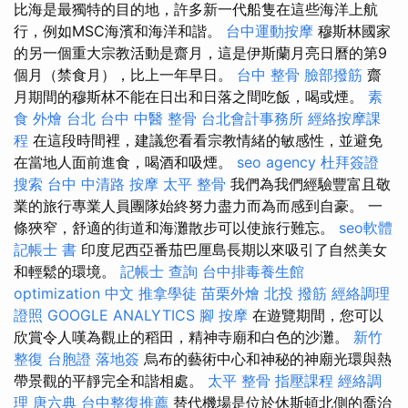
比海是最獨特的目的地，許多新一代船隻在這些海洋上航
行，例如MSC海濱和海洋和諧。
台中運動按摩
穆斯林國家
的另一個重大宗教活動是齋月，這是伊斯蘭月亮日曆的第9
個月（禁食月），比上一年早日。
台中 整骨
臉部撥筋
齋
月期間的穆斯林不能在日出和日落之間吃飯，喝或煙。
素
食 外燴 台北
台中 中醫 整骨
台北會計事務所
經絡按摩課
程
在這段時間裡，建議您看看宗教情緒的敏感性，並避免
在當地人面前進食，喝酒和吸煙。
seo agency
杜拜簽證
搜索
台中 中清路 按摩
太平 整骨
我們為我們經驗豐富且敬
業的旅行專業人員團隊始終努力盡力而為而感到自豪。 一
條狹窄，舒適的街道和海灘散步可以使旅行難忘。
seo軟體
記帳士 書
印度尼西亞番茄巴厘島長期以來吸引了自然美女
和輕鬆的環境。
記帳士 查詢
台中排毒養生館
optimization 中文
推拿學徒
苗栗外燴
北投 撥筋
經絡調理
證照
GOOGLE ANALYTICS
腳 按摩
在遊覽期間，您可以
欣賞令人嘆為觀止的稻田，精神寺廟和白色的沙灘。
新竹
整復
台胞證 落地簽
烏布的藝術中心和神秘的神廟光環與熱
帶景觀的平靜完全和諧相處。
太平 整骨
指壓課程
經絡調
理
唐六典
台中整復推薦
替代機場是位於休斯頓北側的喬治