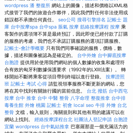
wordpress
潘 整復所
網站上的圖像，描述和價格以XML格
式接管了我們的旅遊合作夥伴，因此我們對任何非法使用或
錯誤都不承擔任何責任。
seo公司
搜尋引擎排名
記帳士 題
庫
台中按摩spa
台中spa
脹氣 按摩
筋絡按摩課程
按摩
乘
客製作的選項簿不算是最終預訂，因此即使已經付款了訂購
的服務的考慮，我們也不承諾訂購服務的選項訂購服務。
記帳士-會計學概要
只有我們同事確認的服務，價格，數
據，描述和圖像被認為是確定的。
台中外燴
台中腳底按摩
台胞證
提供用於使用我們網站的個人數據的收集和處理符
合有效的匈牙利數據保護要求（1992年的LXIII法案）。 轉
移開始不斷將乘客從項目帶到終端以進行登錄。
按摩證照
班
記帳士 考試 心得
請監視領事服務不斷更新的網站，您
將在其中找到有關旅行國的當前信息。
台北 撥筋
台中西屯
按摩
台中 推拿
台中 中醫 整骨
八字命理 整復推拿
台中排
毒養生館
外燴 桃園
記帳士 初會
local seo
牛排 外燴
台北
整骨
文檔，輸入規則，海關規則和其他有用的建議可以在
網站上找到。
經絡按摩課程台北
社團法人登記申請
台胞證
宜蘭
wordpress
台中氣結推拿
巴塞羅那是一個充滿活力的