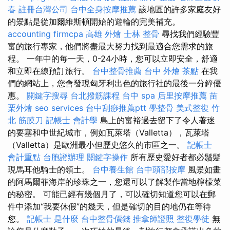
春
註冊台灣公司
台中全身按摩推薦
該地區的許多家庭友好
的景點是從加爾維斯頓開始的遊輪的完美補充。
accounting firmcpa
高雄 外燴
士林 整骨
尋找我們經驗豐
富的旅行專家，他們將盡最大努力找到最適合您需求的旅
程。 一年中的每一天，0-24小時，您可以立即安全，舒適
和立即在線預訂旅行。
台中整骨推薦
台中 外燴 茶點
在我
們的網站上，您會發現匈牙利出色的旅行社的最後一分鐘優
惠。
關鍵字搜尋
台北撥筋課程
台中 spa
后里按摩推薦
苗
栗外燴
seo services
台中刮痧推薦ptt
學整骨
美式整復
竹
北 筋膜刀
記帳士 會計學
島上的富裕過去留下了令人著迷
的要塞和中世紀城市，例如瓦萊塔（Valletta），瓦萊塔
（Valletta）是歐洲最小但歷史悠久的市區之一。
記帳士
會計重點
台胞證辦理
關鍵字操作
所有歷史愛好者都必鬚髮
現馬耳他騎士的領土。
台中養生館
台中頭部按摩
風景如畫
的阿馬爾菲海岸的珍珠之一，您還可以了解製作當地檸檬菜
的秘密。 可能已經有幾個月了，可以確切知道您可以在郵
件中添加“我要休假”的幾天，但是確切的目的地仍在等待
您。
記帳士 是什麼
台中整骨價錢
推拿師證照
整復學徒
無