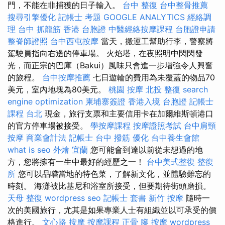
門，不能在非捕獲的日子輸入。
台中 整復
台中整骨推薦
搜尋引擎優化
記帳士 考題
GOOGLE ANALYTICS
經絡調
理
台中 抓龍筋
香港 台胞證
中醫經絡按摩課程
台胞證申請
整脊師證照
台中西屯按摩
當天，搬運工幫助行李，警察將
駕駛員指向右邊的停車場。 火焰塔，在夜照明中閃閃發
光，而正宗的巴庫（Bakui）風味只會進一步增強令人興奮
的旅程。
台中按摩推薦
七日遊輪的費用為未覆蓋的物品70
美元，室內地塊為80美元。
桃園 按摩
北投 整復
search
engine optimization
柬埔寨簽證
香港入境 台胞證
記帳士
課程 台北
現金，旅行支票和主要信用卡在加爾維斯頓港口
的官方停車場被接受。
學按摩課程
按摩證照考試
台中肩頸
按摩
商業會計法 記帳士
台中 撥筋
優化
台中養生會館
what is seo
外燴 宜蘭
您可能會到達以前從未想過的地
方，您將擁有一生中最好的經歷之一！
台中美式整復
整復
所
您可以品嚐當地的特色菜，了解新文化，並體驗難忘的
時刻。 海灘被比基尼和浴室所接受，但要期待街頭磨損。
天母 整復
wordpress seo
記帳士 套書
新竹 按摩
隨時一
次的美國旅行，尤其是如果專業人士有組織並以可承受的價
格進行。
文心路 按摩
按摩課程
正骨
腳 按摩
wordpress