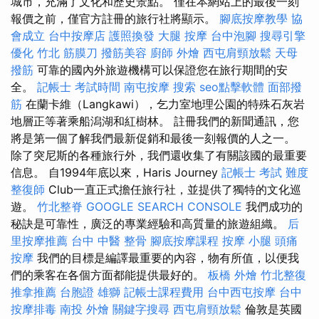
城市，充滿了文化和歷史景點。 僅在本網站上的最後一刻
報價之前，僅官方註冊的旅行社將顯示。
腳底按摩教學
協
會成立
台中按摩店
護照換發
大腿 按摩
台中泡腳
搜尋引擎
優化
竹北 筋膜刀
撥筋美容
廚師 外燴
西屯肩頸放鬆
天母
撥筋
可靠的國內外旅遊機構可以保證您在旅行期間的安
全。
記帳士 考試時間
南屯按摩
搜索
seo點擊軟體
面部撥
筋
在蘭卡維（Langkawi），乞力室地理公園的特殊石灰岩
地層正等著乘船潟湖和紅樹林。 註冊我們的新聞通訊，您
將是第一個了解我們最新促銷和最後一刻報價的人之一。
除了突尼斯的各種旅行外，我們還收集了有關該國的最重要
信息。 自1994年底以來，Haris Journey
記帳士 考試 難度
整復師
Club一直正式擔任旅行社，並提供了獨特的文化巡
遊。
竹北整脊
GOOGLE SEARCH CONSOLE
我們成功的
秘訣是可靠性，廣泛的專業經驗和高質量的旅遊組織。
后
里按摩推薦
台中 中醫 整骨
腳底按摩課程
按摩 小腿
頭痛
按摩
我們的目標是編譯最重要的內容，物有所值，以便我
們的乘客在各個方面都能提供最好的。
板橋 外燴
竹北整復
推拿推薦
台胞證 雄獅
記帳士課程費用
台中西屯按摩
台中
按摩排毒
南投 外燴
關鍵字搜尋
西屯肩頸放鬆
倫敦是英國