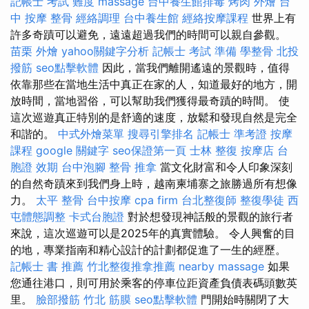
記帳士 考試 難度
massage
台中養生館排毒
烤肉 外燴
台
中 按摩 整骨
經絡調理
台中養生館
經絡按摩課程
世界上有
許多奇蹟可以避免，遠遠超過我們的時間可以親自參觀。
苗栗 外燴
yahoo關鍵字分析
記帳士 考試 準備
學整骨
北投
撥筋
seo點擊軟體
因此，當我們離開遙遠的景觀時，值得
依靠那些在當地生活中真正在家的人，知道最好的地方，開
放時間，當地習俗，可以幫助我們獲得最奇蹟的時間。 使
這次巡遊真正特別的是舒適的速度，放鬆和發現自然是完全
和諧的。
中式外燴菜單
搜尋引擎排名
記帳士 準考證
按摩
課程
google 關鍵字
seo保證第一頁
士林 整復
按摩店
台
胞證 效期
台中泡腳
整骨 推拿
當文化財富和令人印象深刻
的自然奇蹟來到我們身上時，越南柬埔寨之旅勝過所有想像
力。
太平 整骨
台中按摩
cpa firm
台北整復師
整復學徒
西
屯體態調整
卡式台胞證
對於想發現神話般的景觀的旅行者
來說，這次巡遊可以是2025年的真實體驗。 令人興奮的目
的地，專業指南和精心設計的計劃都促進了一生的經歷。
記帳士 書 推薦
竹北整復推拿推薦
nearby massage
如果
您通往港口，則可用於乘客的停車位距資產負債表碼頭數英
里。
臉部撥筋 竹北
筋膜
seo點擊軟體
門開始時關閉了大