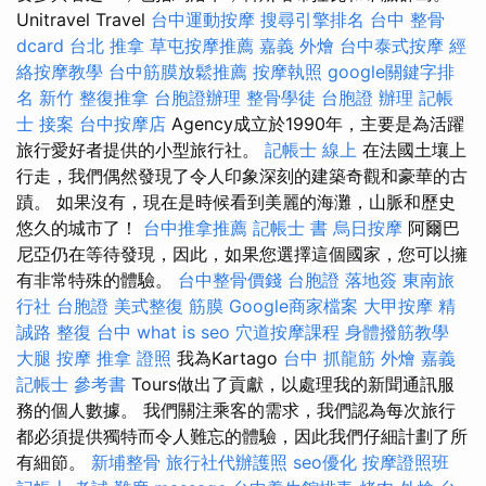
Unitravel Travel
台中運動按摩
搜尋引擎排名
台中 整骨
dcard
台北 推拿
草屯按摩推薦
嘉義 外燴
台中泰式按摩
經
絡按摩教學
台中筋膜放鬆推薦
按摩執照
google關鍵字排
名
新竹 整復推拿
台胞證辦理
整骨學徒
台胞證 辦理
記帳
士 接案
台中按摩店
Agency成立於1990年，主要是為活躍
旅行愛好者提供的小型旅行社。
記帳士 線上
在法國土壤上
行走，我們偶然發現了令人印象深刻的建築奇觀和豪華的古
蹟。 如果沒有，現在是時候看到美麗的海灘，山脈和歷史
悠久的城市了！
台中推拿推薦
記帳士 書
烏日按摩
阿爾巴
尼亞仍在等待發現，因此，如果您選擇這個國家，您可以擁
有非常特殊的體驗。
台中整骨價錢
台胞證 落地簽
東南旅
行社 台胞證
美式整復 筋膜
Google商家檔案
大甲按摩
精
誠路 整復 台中
what is seo
穴道按摩課程
身體撥筋教學
大腿 按摩
推拿 證照
我為Kartago
台中 抓龍筋
外燴 嘉義
記帳士 參考書
Tours做出了貢獻，以處理我的新聞通訊服
務的個人數據。 我們關注乘客的需求，我們認為每次旅行
都必須提供獨特而令人難忘的體驗，因此我們仔細計劃了所
有細節。
新埔整骨
旅行社代辦護照
seo優化
按摩證照班