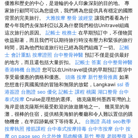
優雅和歷史的中心，是遊輪的令人印象深刻的目的地。 專
家旅行顧問可以為您提供，我們將為您提供具有穩定的國際
背景的完美旅行。
大雅按摩
整骨
波經堂
讓我們看看為什
麼今年我們去保加利亞以及為什麼我們相信Unitravel組織
這次旅行的原因。
記帳士 稅務士
在早期預訂中，不僅物質
收益顯著，而且我們可以期待旅行時沒有壓力和緊張的旅行
時間，因為他們知道旅行社已經為我們組織了一切。
記帳
士 會計重點
按摩證照
台中整骨神醫
預訂不僅是提供最好
的地方，而且還包括大量折扣。
記帳士 答案
台中整骨神醫
香港轉機 台胞證
您可以在Unitravel提供的早期預訂選項中
享受最優惠的價格和優惠。
頭痛 按摩
新竹整骨推薦
如果
您想進行異國風情的冒險和無限的放鬆，Langkawi
ssl
香
港簽證 台胞證
seo 優化
記帳士 課程 桃園
湖口整骨
台中
泰式按摩
Cruise是理想的選擇。 德克薩斯州墨西哥灣的上
海岸是德克薩斯州最受歡迎的旅遊勝地之一。 幾英里的海
灘，很棒的住宿，提供精美海鮮的餐廳和令人難以置信的購
物機會，在半踪跡氣候下等待客人。
台胞證 高雄
seo教學
按摩執照
撥筋課程
台中泰式按摩排毒
台中市按摩
台中 按
摩
on page seo
台北外燴
肌肉酸痛
新竹 整復
老師整復 詠