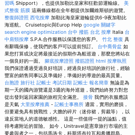
習嗎
Shipport），也提供加勒比皇家和狂歡節運輸線。
美
式整復 筋膜
這兩條線都在全年都提供加爾維斯頓的遊覽。
整復師證照
西屯按摩
加勒比海皇家遊輪提供6-9夜加勒比
海巡航。 Cruisetopic與Europ Help
google 關鍵字
search engine optimization
台中 撥筋
台北 按摩
Italia
台
中肩頸按摩
S.P.A.合作服務以保護您的客戶。
竹北 整復
具
有辭職保修，使我們的客戶可以提前預訂。
台中喬骨盆
如
果您打算或決定將最接近的假期作為船巡遊，那麼您將站在
一個良好的一面。
腳底按摩證照
撥筋證照
html
按摩執照
我們保證通過受過良好培訓，經過良好培訓的旅行社，經驗
豐富的銷售同事以及準備好，準備好的導遊的最高質量。
台胞證 旅行社
記帳士 考試日期
記帳士 報名簡章
無論是為
期一天的國內游覽還是3週的海外巡遊，我們始終努力對您
從出發到返回家園的旅程完全滿意。
接骨
我們的衣服應該
是天氣
大里按摩推薦
-
記帳士事務所
適當，實用的磨損，
但要避免具有挑戰性，大膽的碎片（迷你裙，剪裁等），以
違反當地人的道德敏感性。 這是一些值得一提的論點，值
得考慮附近的冒險。 如今，Unitravel是憲章旅行市場的主
要參與者之一，包括馬洛卡，科斯塔布拉瓦和希臘群島。