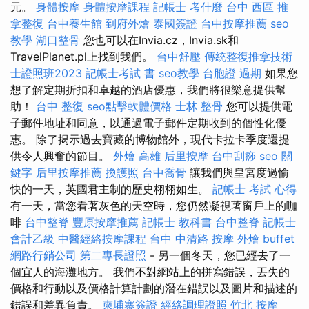
元。
身體按摩
身體按摩課程
記帳士 考什麼
台中 西區 推
拿整復
台中養生館
到府外燴
泰國簽證
台中按摩推薦
seo
教學
湖口整骨
您也可以在Invia.cz，Invia.sk和
TravelPlanet.pl上找到我們。
台中舒壓
傳統整復推拿技術
士證照班2023
記帳士考試 書
seo教學
台胞證 過期
如果您
想了解定期折扣和卓越的酒店優惠，我們將很樂意提供幫
助！
台中 整復
seo點擊軟體價格
士林 整骨
您可以提供電
子郵件地址和同意，以通過電子郵件定期收到的個性化優
惠。 除了揭示過去寶藏的博物館外，現代卡拉卡季度還提
供令人興奮的節目。
外燴 高雄
后里按摩
台中刮痧
seo 關
鍵字
后里按摩推薦
換護照
台中喬骨
讓我們與皇宮度過愉
快的一天，英國君主制的歷史栩栩如生。
記帳士 考試 心得
有一天，當您看著灰色的天空時，您仍然凝視著窗戶上的咖
啡
台中整脊
豐原按摩推薦
記帳士 教科書
台中整脊
記帳士
會計乙級
中醫經絡按摩課程
台中 中清路 按摩
外燴 buffet
網路行銷公司
第二專長證照
- 另一個冬天，您已經去了一
個宜人的海灘地方。 我們不對網站上的拼寫錯誤，丟失的
價格和行動以及價格計算計劃的潛在錯誤以及圖片和描述的
錯誤和差異負責。
柬埔寨簽證
經絡調理證照
竹北 按摩