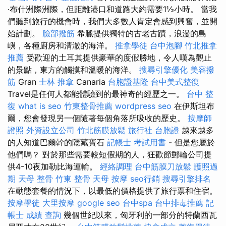
·布什洲際洲際，但距離港口和道路大約需要1½小時。 當我
們聽到旅行的機會時，我們大多數人肯定會感到興奮，並開
始計劃。
臉部撥筋
希臘提供獨特的古老古蹟，浪漫的島
嶼，各種廚房和清澈的海洋。
推拿學徒
台中泡腳
竹北推拿
推薦
受歡迎的土耳其提供豪華的度假勝地，令人嘆為觀止
的景點，東方的觸摸和溫暖的海洋。
搜尋引擎優化
美容撥
筋
Gran
士林 推拿
Canaria
台胞證基隆
台中美式整復
Travel是任何人都能體驗到的最神奇的經歷之一。
台中 整
復
what is seo
竹東整骨推薦
wordpress seo
在伊斯坦布
爾，您會發現另一個隨著每個角落所吸收的歷史。
按摩師
證照
外資設立公司
竹北筋膜放鬆
旅行社 台胞證
越來越多
的人知道巴爾幹的隱藏寶石
記帳士 考試用書
- 但是您屬於
他們嗎？ 對於那些需要較短假期的人，狂歡節郵輪​​公司提
供4-10夜加勒比海運輸。
經絡調理
台中筋膜刀放鬆
護照過
期
天母 整骨
竹東 整骨
天母 按摩
seo行銷
搜尋引擎排名
在動態套餐的情況下，以最低的價格提供了旅行票和住宿。
按摩學徒
大里按摩
google seo
台中spa
台中排毒推薦
記
帳士 成績 查詢
幾個世紀以來，匈牙利的一部分的特蘭西瓦