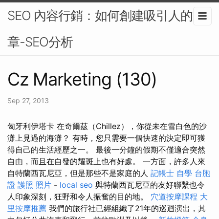
SEO 內容行銷：如何創建吸引人的文
章-SEO分析
Cz Marketing (130)
Sep 27, 2013
匈牙利伊塔卡 在奇爾茲（Chillez），你從未在雪白色的沙
灘上見過的海灘？ 有時，您只需要一個快速的決定即可獲
得自己的生活經歷之一。 最後一分鐘的假期不僅適合突然
自由，而且在自發的耀斑上也有好處。 一方面，許多人來
自特蘭西瓦尼亞，但是那些不是家庭的人
記帳士 自學
台胞
證 護照 照片
-
local seo
與特蘭西瓦尼亞的友好聯繫也令
人印象深刻，狂野和令人振奮的目的地。
穴道按摩課程
大
里按摩推薦
我們的旅行社已經組織了21年的巡迴演出，其