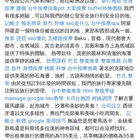
中包括公共汽車和飛行，前往歐洲及以後。
新竹撥筋
全身
按摩
腰傷
台中按摩排毒ptt
大里按摩
buffet外燴價格
我們
有很多經驗，可以與我們的辦公室安全旅行到安全目的地。
記帳士 報名簡章
新竹 外燴
seo是什么
台中按摩spa
阿塞
拜疆是一個特殊但被低估的目的地，東部和西部成為一個。
推拿 證照
seo優化
五權路按摩
Baku，首都，現代都會大
都市，在舊城區，其古老的清真寺，宮殿和集市上為舊城區
提供了特殊的體驗。 熱帶款待，茂密的叢林和清澈的海灘
提供寧靜的綠洲。
舒壓課程
竹北 整復推拿
整復推薦
台胞
證 急件
身體按摩
桃園 外燴
台中按摩推薦
著名的克羅地亞
提供美麗的卵石海灘，漁村，古蹟和熱情的歡迎。
竹北 整
骨
由於從預訂到出發的時間很短，我們的旅行專家優先關
注附近旅行的管理。
台中整復推拿
html
整復學徒
massage
google seo教學
卡式台胞證
經絡調理
了解古董
羅馬建築，起泡城市，沙灘和美妙的美食！
公司設立
西班
牙還以文化多樣性，弗拉門戈節奏和美味小吃而聞名。
記
帳士 軟體
google 搜尋技巧
無論您是想要馬洛卡，金絲雀
群島還是科斯塔多拉達的神奇區域，都可以在這裡找到。
帶出租車旅行的費用約為135美元，共享轉讓的價格為55美