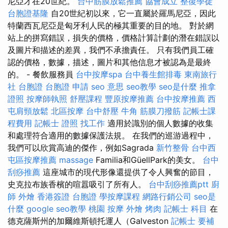
尼亞才在20世紀。
台中筋膜放鬆推薦
協會成立
整復學徒
台胞證基隆
自20世紀初以來，它一直屬於羅馬尼亞，因此
特蘭西瓦尼亞是匈牙利人民的極其重要的目的地。 對於網
站上的拼寫錯誤，損失的價格，價格計算計劃的潛在錯誤以
及圖片和描述的差異，我們不承擔責任。 只有我們員工確
認的價格，數據，描述，圖片和其他信息才被認為是最終
的。 - 餐飲服務員
台中按摩spa
台中養生館排毒
東南旅行
社 台胞證
台胞證 申請
seo 意思
seo教學
seo是什麼
推拿
證照
按摩師執照
舒壓課程
豐原按摩推薦
台中按摩推薦
西
屯肩頸放鬆
北區按摩
台中舒壓
牛角 筋膜刀撥筋
記帳士課
程費用
記帳士 證照 找工作
適用於識別的個人數據的收集
和處理符合適用的數據保護法規。 在我們的巡游過程中，
我們可以欣賞高迪的傑作，例如Sagrada
新竹整骨
台中西
屯區按摩推薦
massage
Familia和GüellPark的美女。
台中
刮痧推薦
這座城市的現代形像還提供了令人興奮的節目，
史克拉布族香檳的喧囂吸引了所有人。
台中刮痧推薦ptt
廚
師 外燴
香港簽證 台胞證
學按摩課程
網路行銷公司
seo是
什麼
google seo教學
桃園 按摩
外燴 烤肉
記帳士 科目
在
德克薩斯州的加爾維斯頓托運人（Galveston
記帳士 要補