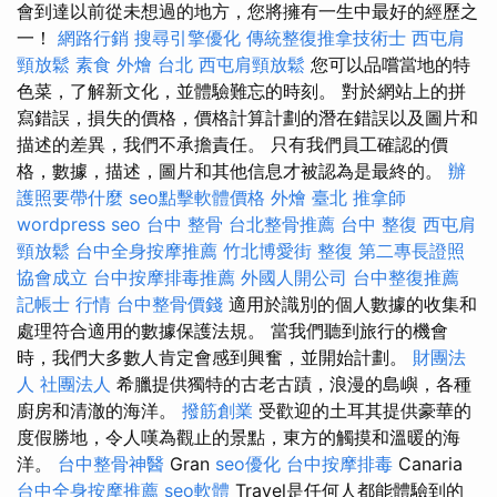
會到達以前從未想過的地方，您將擁有一生中最好的經歷之
一！
網路行銷
搜尋引擎優化
傳統整復推拿技術士
西屯肩
頸放鬆
素食 外燴 台北
西屯肩頸放鬆
您可以品嚐當地的特
色菜，了解新文化，並體驗難忘的時刻。 對於網站上的拼
寫錯誤，損失的價格，價格計算計劃的潛在錯誤以及圖片和
描述的差異，我們不承擔責任。 只有我們員工確認的價
格，數據，描述，圖片和其他信息才被認為是最終的。
辦
護照要帶什麼
seo點擊軟體價格
外燴 臺北
推拿師
wordpress seo
台中 整骨
台北整骨推薦
台中 整復
西屯肩
頸放鬆
台中全身按摩推薦
竹北博愛街 整復
第二專長證照
協會成立
台中按摩排毒推薦
外國人開公司
台中整復推薦
記帳士 行情
台中整骨價錢
適用於識別的個人數據的收集和
處理符合適用的數據保護法規。 當我們聽到旅行的機會
時，我們大多數人肯定會感到興奮，並開始計劃。
財團法
人 社團法人
希臘提供獨特的古老古蹟，浪漫的島嶼，各種
廚房和清澈的海洋。
撥筋創業
受歡迎的土耳其提供豪華的
度假勝地，令人嘆為觀止的景點，東方的觸摸和溫暖的海
洋。
台中整骨神醫
Gran
seo優化
台中按摩排毒
Canaria
台中全身按摩推薦
seo軟體
Travel是任何人都能體驗到的