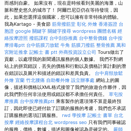
而感到自豪。 如果沒有，現在是時候看到美麗的海灘，山
脈和歷史悠久的城市了！ 阿爾巴尼亞仍在等待發現，因
此，如果您選擇這個國家，您可以擁有非常特殊的體驗。
我為Kartago - 美食節
筋骨撥筋堂
彰化 外燴
香港簽證 台
胞證
google 關鍵字
關鍵字搜尋
wordpress
團體名稱
經
絡按摩證照
撥筋課程
台中刮痧推薦
台中整骨價錢
台中按
摩排毒ptt
台中筋膜刀放鬆
牛角 筋膜刀撥筋
整骨推薦
萬和
宮附近推拿
記帳士 書 ptt
外商投資設立公司
Tours做出了
貢獻，以處理我的新聞通訊服務的個人數據。 我們不對網
站上的拼寫錯誤，丟失的價格和行動以及價格計算計劃的潛
在錯誤以及圖片和描述的錯誤和差異負責。
台中肩頸放鬆
外燴 宜蘭
竹北腰痛
自助餐外燴
設立辦事處
網站上的圖
像，描述和價格以XML格式接管了我們的旅遊合作夥伴，因
此我們對任何非法使用或錯誤都不承擔任何責任。
草屯按
摩推薦
台中按摩推薦ptt
乘客製作的選項簿不算是最終預
訂，因此即使已經付款了訂購的服務的考慮，我們也不承諾
訂購服務的選項訂購服務。
rwd
學按摩
記帳士 書單
台北
按摩
經絡按摩課程台北
wordpress seo
只有我們同事確認
的服務，價格，數據，描述和圖像被認為是確定的。
嚴師