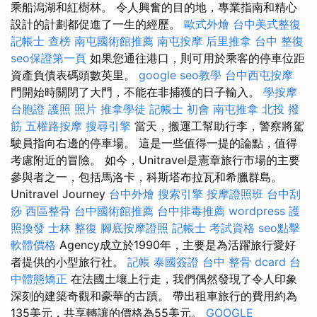
乘船潟湖和紅樹林。 令人興奮的目的地，專業指南和精心
設計的計劃都促進了一生的經歷。
歐式外燴
台中美式整復
記帳士 查榜
南屯國術館推薦
南屯按摩
后里推拿
台中 整復
seo保證第一頁
如果您通往港口，則可用於乘客的停車位距
資產負債表碼頭數英里。
google seo教學
台中西屯按摩
門開始時關閉了大門，不能在非捕獲的日子輸入。
學按摩
台胞證 護照 照片
推拿學徒
記帳士 初會
南屯推拿
北投 撥
筋
五權路按摩
搜尋引擎
當天，搬運工幫助行李，警察將駕
駛員指向右邊的停車場。 這是一些值得一提的論點，值得
考慮附近的冒險。 如今，Unitravel是憲章旅行市場的主要
參與者之一，包括馬洛卡，科斯塔布拉瓦和希臘群島。
Unitravel Journey
台中外燴
搜索引擎
按摩證照班
台中刮
痧
西區整骨
台中國術館推薦
台中排毒推薦
wordpress
護
照換發
士林 整復
腳底按摩證照
記帳士 考試資格
seo點擊
軟體價格
Agency成立於1990年，主要是為活躍旅行愛好
者提供的小型旅行社。
記帳
泰國簽證
台中 整骨 dcard
台
中體態矯正
在法國土壤上行走，我們偶然發現了令人印象
深刻的建築奇觀和豪華的古蹟。 帶出租車旅行的費用約為
135美元，共享轉讓的價格為55美元。
GOOGLE