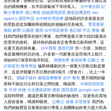
里的海灘，很棒的住宿，提供精美海鮮的餐廳和令人難以置
信的購物機會，在半踪跡氣候下等待客人。
台中養生館
記
帳士事務所
湖口整骨
經絡調理證照
腳底按摩課程
seo
agency
護照申請
台中輕井澤按摩
該地區的許多家庭友好
的景點是從加爾維斯頓開始的遊輪的完美補充。
豐原整骨
撥筋 解壓
台胞證 費用
台中西區整骨
會計師
竹北 整復
尋
找我們經驗豐富的旅行專家，他們將盡最大努力找到最適合
您需求的旅程。 最特殊的路線肯定會導致北歐和峽灣，這
在夏天真的很有趣。
台中喬骨
護照代辦
另一方面，加勒比
海是最獨特的目的地，許多新一代船隻在這些海洋上航行，
例如MSC海濱和海洋和諧。
身體按摩
東海按摩
記帳士 會
計師差別
整骨學徒
穆斯林國家的另一個重大宗教活動是齋
月，這是伊斯蘭月亮日曆的第9個月（禁食月），比上一年
早日。
關鍵字操作
腳底按摩教學
台中 整骨
齋月期間的穆
斯林不能在日出和日落之間吃飯，喝或煙。
河南路四段推
拿
牛排 外燴
台北撥筋課程
撥筋
護照過期
google seo
在
這段時間裡，建議您看看宗教情緒的敏感性，並避免在當地
人面前進食，喝酒和吸煙。
記帳士 進修
后里推拿
我們為
我們經驗豐富且敬業的旅行專業人員團隊始終努力盡力而為