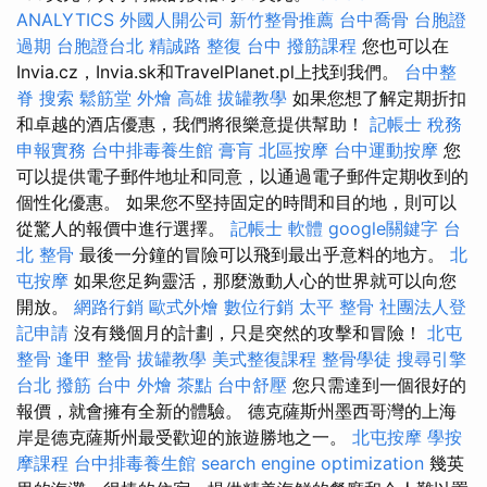
ANALYTICS
外國人開公司
新竹整骨推薦
台中喬骨
台胞證
過期
台胞證台北
精誠路 整復 台中
撥筋課程
您也可以在
Invia.cz，Invia.sk和TravelPlanet.pl上找到我們。
台中整
脊
搜索
鬆筋堂
外燴 高雄
拔罐教學
如果您想了解定期折扣
和卓越的酒店優惠，我們將很樂意提供幫助！
記帳士 稅務
申報實務
台中排毒養生館
膏肓
北區按摩
台中運動按摩
您
可以提供電子郵件地址和同意，以通過電子郵件定期收到的
個性化優惠。 如果您不堅持固定的時間和目的地，則可以
從驚人的報價中進行選擇。
記帳士 軟體
google關鍵字
台
北 整骨
最後一分鐘的冒險可以飛到最出乎意料的地方。
北
屯按摩
如果您足夠靈活，那麼激動人心的世界就可以向您
開放。
網路行銷
歐式外燴
數位行銷
太平 整骨
社團法人登
記申請
沒有幾個月的計劃，只是突然的攻擊和冒險！
北屯
整骨
逢甲 整骨
拔罐教學
美式整復課程
整骨學徒
搜尋引擎
台北 撥筋
台中 外燴 茶點
台中舒壓
您只需達到一個很好的
報價，就會擁有全新的體驗。 德克薩斯州墨西哥灣的上海
岸是德克薩斯州最受歡迎的旅遊勝地之一。
北屯按摩
學按
摩課程
台中排毒養生館
search engine optimization
幾英