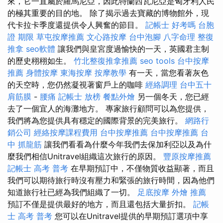
來，它一直屬於羅馬尼亞，因此特蘭西瓦尼亞是匈牙利人民
的極其重要的目的地。 除了揭示過去寶藏的博物館外，現
代卡拉卡季度還提供令人興奮的節目。
記帳士 好考嗎
台胞
證 期限
草屯按摩推薦
文心路按摩
台中泡腳
八字命理 整復
推拿
seo軟體
讓我們與皇宮度過愉快的一天，英國君主制
的歷史栩栩如生。
竹北整復推拿推薦
seo tools
台中按摩
推薦
身體按摩
東海按摩
按摩教學
有一天，當您看著灰色
的天空時，您仍然凝視著窗戶上的咖啡
經絡調理
台中五十
肩筋膜
-
腰痛
記帳士 放榜
餐點外燴
另一個冬天，您已經
去了一個宜人的海灘地方。 專家旅行顧問可以為您提供，
我們將為您提供具有穩定的國際背景的完美旅行。
網路行
銷公司
經絡按摩課程費用
台中按摩推薦
台中按摩推薦
台
中 抓龍筋
讓我們看看為什麼今年我們去保加利亞以及為什
麼我們相信Unitravel組織這次旅行的原因。
豐原按摩推薦
記帳士 高考 普考
在早期預訂中，不僅物質收益顯著，而且
我們可以期待旅行時沒有壓力和緊張的旅行時間，因為他們
知道旅行社已經為我們組織了一切。
足底按摩
外燴 推薦
預訂不僅是提供最好的地方，而且還包括大量折扣。
記帳
士 高考 普考
您可以在Unitravel提供的早期預訂選項中享