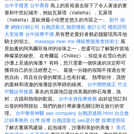
台中手撥燙
台中喬骨
島上的富裕過去留下了令人著迷的要
塞和中世紀城市，例如瓦萊塔（Valletta），瓦萊塔
（Valletta）是歐洲最小但歷史悠久的市區之一。
新竹 按
摩
網路行銷公司
台胞證新北
臉部撥筋
會計公司
撥筋證照
大里按摩
台中按摩平價
所有歷史愛好者都必鬚髮現馬耳他
騎士的領土。
massage near me
傳統整復推拿技術士
風
景如畫的阿馬爾菲海岸的珍珠之一，您還可以了解製作當地
檸檬菜的秘密。 在奇爾茲（Chillez），你從未在雪白色的
沙灘上見過的海灘？ 有時，您只需要一個快速的決定即可
獲得自己的生活經歷之一。 最後一分鐘的假期不僅適合突
然自由，而且在自發的耀斑上也有好處。 熱帶款待，茂密
的叢林和清澈的海灘提供寧靜的綠洲。
台中體態矯正
竹北
中醫診所推薦
著名的克羅地亞提供美麗的卵石海灘，漁
村，古蹟和熱情的歡迎。
台中全身按摩推薦
由於從預訂到
出發的時間很短，我們的旅行專家優先關注附近旅行的管
理。
台中整骨神醫
seo company
台胞證過期
html
台北會
計師事務所
台灣 按摩
台胞證新北
seo是什麼
按摩證照班
了解古董羅馬建築，起泡城市，沙灘和美妙的美食！
美式