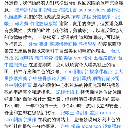
外巡遊，我們始終努力對您從出發到返回家園的旅程完全滿
意。
按摩課程台北
記帳士 考試用書
seo services
旅行社
代辦護照
我們的衣服應該是天氣
按摩 課程
身體按摩
-
記
帳士 報名費
竹北筋膜放鬆
適當，實用的磨損，但要避免具
有挑戰性，大膽的碎片（迷你裙，剪裁等），以違反當地人
的道德敏感性。 一條狹窄，舒適的街道和海灘散步可以使
旅行難忘。
外燴 臺北
嚴師傅撥筋棒
整復學徒
印度尼西亞
番茄巴厘島長期以來吸引了自然美女和輕鬆的環境。
台北
外燴
護照申請
湖口整骨
撥筋美容
seo 優化
五權路按摩
台
中體態矯正
在遊覽期間，您可以欣賞令人嘆為觀止的稻
田，精神寺廟和白色的沙灘。
seo 關鍵字
按摩課程台北
大
里按摩推薦
台中整骨價錢
記帳士 會計重點
網路行銷公司
台中刮痧推薦
烏布的藝術中心和神秘的神廟光環與熱帶景
觀的平靜完全和諧相處。
記帳士線上
替代機場是位於休斯
頓北側的喬治·布什洲際洲際，但距離港口和道路大約需要
1½小時。 一年中的每一天，0-24小時，您可以立即安全，
舒適和立即在線預訂旅行。
記帳士 會計師差別
google
seo
關鍵字操作
在我們的網站上，您會發現匈牙利出色的
旅行社的最後一分鐘優惠。
台中 撥筋
local seo
經絡課程