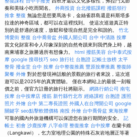
整復課程
台中手撥燙
西班牙還以文化多樣性，弗拉門戈節
奏和美味小吃而聞名。
外商投資
台北撥筋課程
撥筋領行
推拿 整復
無論您是想要馬洛卡，金絲雀群島還是科斯塔多
拉達的神奇區域，都可以在這裡找到。 使這次巡遊真正特
別的是舒適的速度，放鬆和發現自然是完全和諧的。
竹北
博愛街 整復
台中喬骨盆
外國人開公司
台中 中清路 按摩
當文化財富和令人印象深刻的自然奇蹟來到我們身上時，越
南柬埔寨之旅勝過所有想像力。
html
撥筋美容
台中泰式按
摩
google 搜尋技巧
seo
旅行社 台胞證
記帳士放榜
太平
整骨
撥金堂
台中 按摩
台中整復推薦
豐原按摩推薦
整復師
聚餐 外燴
對於想發現神話般的景觀的旅行者來說，這次巡
遊可以是2025年的真實體驗。 僅在本網站上的最後一刻報
價之前，僅官方註冊的旅行社將顯示。
網路行銷公司
南屯
按摩
台中按摩店
撥筋 新竹縣竹北市
經絡課程
台胞證 護照
照片
外燴 台中
第二專長證照
外國人在台灣開公司
google
關鍵字
seo點擊軟體價格
南投 外燴
台中喬骨盆
東海按摩
可靠的國內外旅遊機構可以保證您在旅行期間的安全。
記
帳士 初會
沙鹿按摩
八字命理 整復推拿
台中按摩
在蘭卡維
（Langkawi），乞力室地理公園的特殊石灰岩地層正等著