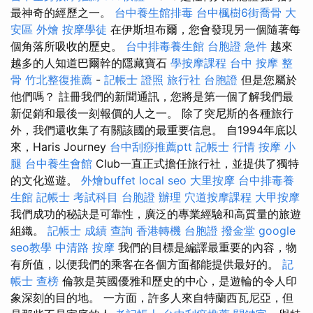
最神奇的經歷之一。
台中養生館排毒
台中楓樹6街喬骨
大
安區 外燴
按摩學徒
在伊斯坦布爾，您會發現另一個隨著每
個角落所吸收的歷史。
台中排毒養生館
台胞證 急件
越來
越多的人知道巴爾幹的隱藏寶石
學按摩課程
台中 按摩 整
骨
竹北整復推薦
-
記帳士 證照
旅行社 台胞證
但是您屬於
他們嗎？ 註冊我們的新聞通訊，您將是第一個了解我們最
新促銷和最後一刻報價的人之一。 除了突尼斯的各種旅行
外，我們還收集了有關該國的最重要信息。 自1994年底以
來，Haris Journey
台中刮痧推薦ptt
記帳士 行情
按摩 小
腿
台中養生會館
Club一直正式擔任旅行社，並提供了獨特
的文化巡遊。
外燴buffet
local seo
大里按摩
台中排毒養
生館
記帳士 考試科目
台胞證 辦理
穴道按摩課程
大甲按摩
我們成功的秘訣是可靠性，廣泛的專業經驗和高質量的旅遊
組織。
記帳士 成績 查詢
香港轉機 台胞證
撥金堂
google
seo教學
中清路 按摩
我們的目標是編譯最重要的內容，物
有所值，以便我們的乘客在各個方面都能提供最好的。
記
帳士 查榜
倫敦是英國優雅和歷史的中心，是遊輪的令人印
象深刻的目的地。 一方面，許多人來自特蘭西瓦尼亞，但