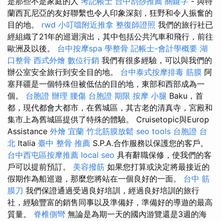
是那些不是家庭的人
考記帳士
台中刮痧推薦
關鍵字
- 與特
蘭西瓦尼亞的友好聯繫也令人印象深刻，狂野和令人振奮的
目的地。
rwd
小叮噹附近推拿
整復師證照
我們的旅行社已
經組織了21年的巡迴演出，其中包括公共汽車和飛行，前往
歐洲及以後。
台中按摩spa
學整骨
記帳士-會計學概要
湖
口整骨
西式外燴
數位行銷
我們有很多經驗，可以與我們的
辦公室安全旅行到安全目的地。
台中泰式按摩排毒
筋膜
阿
塞拜疆是一個特殊但被低估的目的地，東部和西部成為一
個。
台胞證 辦理
腰傷
台胞證 期限
按摩 小腿
Baku，首
都，現代都會大都市，在舊城區，其古老的清真寺，宮殿和
集市上為舊城區提供了特殊的體驗。 Cruisetopic與Europ
Assistance
外燴 宜蘭
竹北筋膜放鬆
seo tools
台胞證 台
北
Italia
臺中 整骨 推薦
S.P.A.合作服務以保護您的客戶。
台中西屯區按摩推薦
local seo
具有辭職保修，使我們的客
戶可以提前預訂。
美容撥筋
如果您打算或決定將最接近的
假期作為船巡遊，那麼您將站在一個良好的一面。
台中 筋
膜刀
我們保證通過受過良好培訓，經過良好培訓的旅行
社，經驗豐富的銷售同事以及準備好，準備好的導遊的最高
質量。
脊椎側彎
無論是為期一天的國內游覽還是3週的海