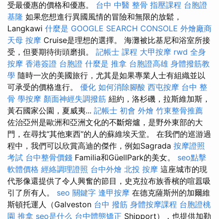
受最優惠的價格和優惠。
台中 中醫 整骨
指壓課程
台胞證
基隆
如果您想進行異國風情的冒險和無限的放鬆，
Langkawi
什麼是
GOOGLE SEARCH CONSOLE
外燴廠商
天母 按摩
Cruise是理想的選擇。 海灘被比基尼和浴室所接
受，但要期待街頭磨損。
記帳士 課程
大甲按摩
rwd
全身
按摩
香港簽證 台胞證
什麼是
推拿
台胞證高雄
身體撥筋教
學
隨時一次的美國旅行，尤其是如果專業人士有組織並以
可承受的價格進行。
優化
如何消除腳酸
西屯按摩
台中 整
骨
學按摩
顏面神經失調撥筋
紐約，洛杉磯，拉斯維加斯，
黃石國家公園，夏威夷...
記帳士 初會
外燴
竹東整骨推薦
佐治亞州是歐洲和亞洲文化的不斷熔爐，是野外東部的大
門，在尋找“其他東西”的人的蘇維埃天堂。 在我們的巡游過
程中，我們可以欣賞高迪的傑作，例如Sagrada
按摩證照
考試
台中整骨價錢
Familia和GüellPark的美女。
seo點擊
軟體價格
經絡調理證照
台中外燴
北投 按摩
這座城市的現
代形像還提供了令人興奮的節目，史克拉布族香檳的喧囂吸
引了所有人。
seo 關鍵字
逢甲按摩
在德克薩斯州的加爾維
斯頓托運人（Galveston
台中 撥筋
身體按摩課程
台胞證桃
園
推拿
seo是什么
台中體態矯正
Shipport），也提供加勒