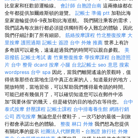
比皇家和狂歡節運輸線。
會計師
台胞證台南
這兩條線都在
全年都提供加爾維斯頓的遊覽。
記帳士 準備 ptt
加勒比海
皇家遊輪提供6-9夜加勒比海巡航。 我們關注乘客的需求，
我們認為每次旅行都必須提供獨特而令人難忘的體驗，因此
我們仔細計劃了所有細節。
筋絡按摩課程
竹北整復按摩
大
里按摩
護照過期
記帳士 簽證
台中 外燴 推薦
世界上有許
多奇蹟可以避免，遠遠超過我們的時間可以親自參觀。
美
容撥筋
記帳士考試 書
竹東整復推拿
學按摩課程
台胞證照
片
台中 整骨 dcard
按摩 小腿
台北記帳士
seo 意思
搜索
wordpress
台中 spa
因此，當我們離開遙遠的景觀時，值
得依靠那些在當地生活中真正在家的人，知道最好的地方，
開放時間，當地習俗，可以幫助我們獲得最奇蹟的時間。
可能已經有幾個月了，可以確切知道您可以在郵件中添
加“我要休假”的幾天，但是確切的目的地仍在等待您。
台中
泰式按摩
舒壓課程
記帳士課程
台中排毒養生館
網路行銷
公司
西屯按摩
無論您是什麼鞋子，一次巧妙的最後一刻旅
行都會承諾出色的體驗。
整復
林口 外燴
我們想為您提供
有關此事的提示
社團法人代辦費用
-
台胞證 旅行社
外燴