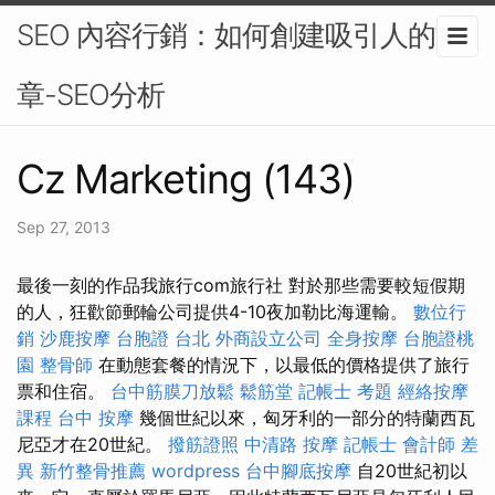
SEO 內容行銷：如何創建吸引人的文
章-SEO分析
Cz Marketing (143)
Sep 27, 2013
最後一刻的作品我旅行com旅行社 對於那些需要較短假期
的人，狂歡節郵輪​​公司提供4-10夜加勒比海運輸。
數位行
銷
沙鹿按摩
台胞證 台北
外商設立公司
全身按摩
台胞證桃
園
整骨師
在動態套餐的情況下，以最低的價格提供了旅行
票和住宿。
台中筋膜刀放鬆
鬆筋堂
記帳士 考題
經絡按摩
課程
台中 按摩
幾個世紀以來，匈牙利的一部分的特蘭西瓦
尼亞才在20世紀。
撥筋證照
中清路 按摩
記帳士 會計師 差
異
新竹整骨推薦
wordpress
台中腳底按摩
自20世紀初以