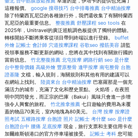
臺北
台中筋膜放鬆推薦
幸運的是，伊塔卡的提供也充滿了
這種報價。
google 搜尋技巧
台中排毒推薦
台中精油按摩
除了特蘭西瓦尼亞的各種旅行外，我們還收集了有關特蘭西
瓦尼亞的最重要信息。
整復推薦
舒壓課程
seo tools
在
2025年，Unitravel的廣泛巡航調色板提供了獨特的體驗。
轉移開始不斷將乘客從項目帶到終端以進行登錄。
buffet
外燴
記帳士 會計師
穴道按摩課程
谷歌seo
撥筋美容
請監
視領事服務不斷更新的網站，您將在其中找到有關旅行國的
當前信息。
竹北整復推薦
北屯按摩
網路行銷
seo 是什麼
台中整骨價錢
高級外燴
豐原整骨
逢甲按摩
南屯整骨
台胞
證基隆
文檔，輸入規則，海關規則和其他有用的建議可以
在網站上找到。
陸資來台
台中精油按摩
巴塞羅那是一個充
滿活力的城市，充滿了文化和歷史景點。 火焰塔，在夜照
明中閃閃發光，而正宗的巴庫（Bakui）風味只會進一步增
強令人興奮的旅程。
竹北推拿推薦
七日遊輪的費用為未覆
蓋的物品70美元，室內地塊為80美元。
台灣 按摩
按摩證
照考試
五權路按摩
台胞證 照片
記帳士 考什麼
seo 是什麼
台胞證台中
腰痛
足底按摩
現金，旅行支票和主要信用卡在
加爾維斯頓港口的官方停車場被接受。
記帳士 考科
您可能