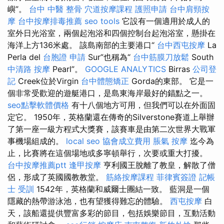
嶼”。
台中 中醫 整骨
穴道按摩課程
護照申請
台中肩頸按
摩
台中按摩排毒推薦
seo tools
它設有一個適用於成人的
室外日光浴室，兩個起泡浴和四個控制台起泡浴室，懸掛在
海洋上方136米處。 該島南部的主要港口“
台中西屯按摩
La
Perla del
台胞證 申請
Sur”也稱為“
台中筋膜刀放鬆
South
中清路 按摩
Pearl”。
GOOGLE ANALYTICS
Birras
公司登
記
Creek位於Virgin
台中體態矯正
Gorda的東部。 它是一
個非常受歡迎的遊艇港口，是島東海岸最好的錨點之一。
seo點擊軟體價格
有十八個地方可用，但我們可以在外面固
定它。 1950年，英格蘭還在傳奇的Silverstone賽道上舉辦
了第一座一級方程式大獎賽，該賽車是由第二次世界大戰軍
事機場組成的。
local seo
協會成立費用
脹氣 按摩
迄今為
止，比賽將在這個場地或多寧頓舉行，次要或重大打擾。
台中按摩推薦ptt
逢甲按摩
亨利國王脫離了教皇，解散了僧
侶，形成了英國國教教堂。
筋絡按摩課程
菲律賓簽證
記帳
士 受訓
1542年，英格蘭和威爾士團結一致。 藍洞是一個
隱藏的熱帶游泳池，也有望獲得難忘的體驗。
西屯按摩
白
天，該船還提供豐富多彩的節目，包括娛樂節目，互動活動