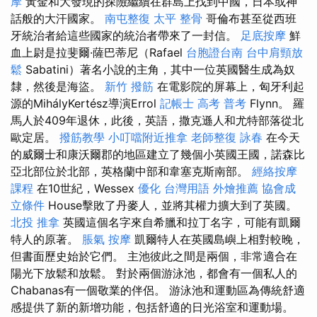
摩
黃金和大發現的​​探險繼續在群島上找到中國，日本或神
話般的大汗國家。
南屯整復
太平 整骨
哥倫布甚至從西班
牙統治者給這些國家的統治者帶來了一封信。
足底按摩
鮮
血上尉是拉斐爾·薩巴蒂尼（Rafael
台胞證台南
台中肩頸放
鬆
Sabatini）著名小說的主角，其中一位英國醫生成為奴
隸，然後是海盜。
新竹 撥筋
在電影院的屏幕上，匈牙利起
源的MihályKertész導演Errol
記帳士 高考 普考
Flynn。 羅
馬人於409年退休，此後，英語，撒克遜人和尤特部落從北
歐定居。
撥筋教學
小叮噹附近推拿
老師整復 詠春
在今天
的威爾士和康沃爾郡的地區建立了幾個小英國王國，諾森比
亞北部位於北部，英格蘭中部和韋塞克斯南部。
經絡按摩
課程
在10世紀，Wessex
優化 台灣用語
外燴推薦
協會成
立條件
House擊敗了丹麥人，並將其權力擴大到了英國。
北投 推拿
英國這個名字來自希臘和拉丁名字，可能有凱爾
特人的原著。
脹氣 按摩
凱爾特人在英國島嶼上相對較晚，
但書面歷史始於它們。 主池彼此之間是兩個，非常適合在
陽光下放鬆和放鬆。 對於兩個游泳池，都會有一個私人的
Chabanas有一個敬業的伴侶。 游泳池和運動區為傳統舒適
感提供了新的新增功能，包括舒適的日光浴室和運動場。