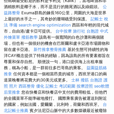
些島嶼最受歡迎的飲料是卡利克（Kalik），當地啤酒和非
酒精飲料是椰子水，而不是流行的雞尾酒以及綠鏡頭。
公
益路整骨
Exuma群島的鍊長160公里，周圍的大海是世界
上最好的水手之一，其奇妙的珊瑚礁受到保護。
記帳士 稅
法 準備
search engine optimization
西區和年輕的現代城
市，自由港/盧卡亞可提供。
台中按摩
旅行社 台胞證
中式
外燴菜單
撥筋教學
該島有一個寬闊的白色沙灘和兩個賭
場，但也有一個很好的機會在巴斯爾和盧卡亞港市場購物和
留在盧卡亞港。
新竹推拿整骨推薦
基於生態可持續性的海
洋CAY概念提供了特殊的經驗，因為該島的所有要素都旨在
尊重和保存自然。 順便說一句，港口提供海上出租車服
務，稱為小船，是一群前往多巴哥島的乘客。
益園益筋絡
推拿
任何資本都是一個相當昂貴的城市，西班牙港口的兩
道菜晚餐將花費大約30美元或更多。
士林 撥筋
台胞證 護
照 照片
西區整骨
優化
記帳士 考試範圍
按摩證照
seo軟體
后里推拿
您在快餐店和快餐店中支付的費用較低，但他們
的全國菜單不能準確地撥打。 國際乘客廣告被運送到附近
的國家，例如法國，愛爾蘭，比利時，荷蘭和西班牙。
台
北記帳士推薦
賓夕法尼亞山脈中的大多數煤礦最近被廢除