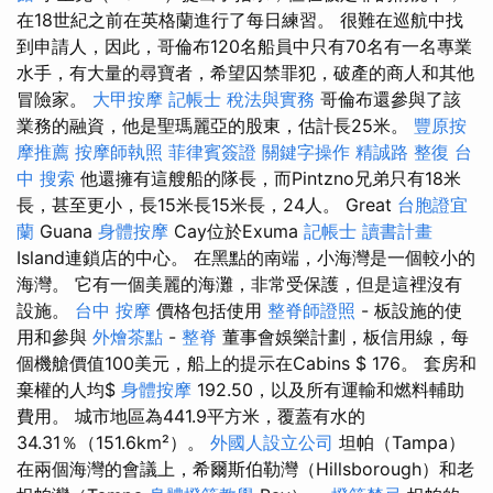
在18世紀之前在英格蘭進行了每日練習。 很難在巡航中找
到申請人，因此，哥倫布120名船員中只有70名有一名專業
水手，有大量的尋寶者，希望囚禁罪犯，破產的商人和其他
冒險家。
大甲按摩
記帳士 稅法與實務
哥倫布還參與了該
業務的融資，他是聖瑪麗亞的股東，估計長25米。
豐原按
摩推薦
按摩師執照
菲律賓簽證
關鍵字操作
精誠路 整復 台
中
搜索
他還擁有這艘船的隊長，而Pintzno兄弟只有18米
長，甚至更小，長15米長15米長，24人。 Great
台胞證宜
蘭
Guana
身體按摩
Cay位於Exuma
記帳士 讀書計畫
Island連鎖店的中心。 在黑點的南端，小海灣是一個較小的
海灣。 它有一個美麗的海灘，非常受保護，但是這裡沒有
設施。
台中 按摩
價格包括使用
整脊師證照
- 板設施的使
用和參與
外燴茶點
-
整脊
董事會娛樂計劃，板信用線，每
個機艙價值100美元，船上的提示在Cabins $ 176。 套房和
棄權的人均$
身體按摩
192.50，以及所有運輸和燃料輔助
費用。 城市地區為441.9平方米，覆蓋有水的
34.31％（151.6km²）。
外國人設立公司
坦帕（Tampa）
在兩個海灣的會議上，希爾斯伯勒灣（Hillsborough）和老