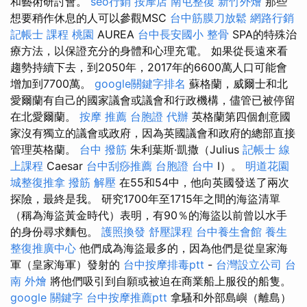
和藝術研討會。
seo行銷
按摩店
南屯整復
新竹外燴
那些
想要稍作休息的人可以參觀MSC
台中筋膜刀放鬆
網路行銷
記帳士 課程 桃園
AUREA
台中長安國小 整骨
SPA的特殊治
療方法，以保證充分的身體和心理充電。 如果從長遠來看
趨勢持續下去，到2050年，2017年的6600萬人口可能會
增加到7700萬。
google關鍵字排名
蘇格蘭，威爾士和北
愛爾蘭有自己的國家議會或議會和行政機構，儘管已被停留
在北愛爾蘭。
按摩 推薦
台胞證 代辦
英格蘭第四個創意國
家沒有獨立的議會或政府，因為英國議會和政府的總部直接
管理英格蘭。
台中 撥筋
朱利葉斯·凱撒（Julius
記帳士 線
上課程
Caesar
台中刮痧推薦
台胞證 台中
I）。
明道花園
城整復推拿
撥筋 解壓
在55和54中，他向英國發送了兩次
探險，最終是我。 研究1700年至1715年之間的海盜清單
（稱為海盜黃金時代）表明，有90％的海盜以前曾以水手
的身份尋求麵包。
護照換發
舒壓課程
台中養生會館
養生
整復推廣中心
他們成為海盜最多的，因為他們是從皇家海
軍（皇家海軍）發射的
台中按摩排毒ptt
-
台灣設立公司
台
南 外燴
將他們吸引到自願或被迫在商業船上服役的船隻。
google 關鍵字
台中按摩推薦ptt
拿騷和外部島嶼（離島）