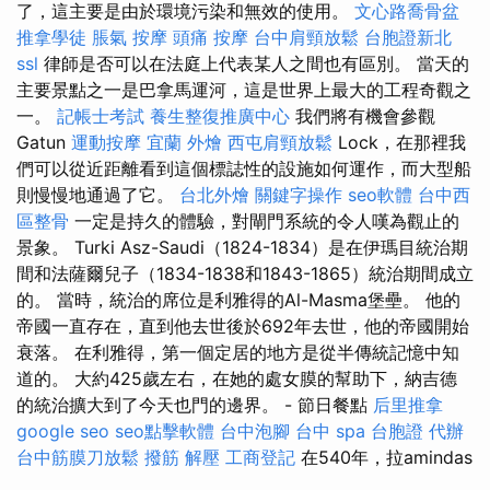
了，這主要是由於環境污染和無效的使用。
文心路喬骨盆
推拿學徒
脹氣 按摩
頭痛 按摩
台中肩頸放鬆
台胞證新北
ssl
律師是否可以在法庭上代表某人之間也有區別。 當天的
主要景點之一是巴拿馬運河，這是世界上最大的工程奇觀之
一。
記帳士考試
養生整復推廣中心
我們將有機會參觀
Gatun
運動按摩
宜蘭 外燴
西屯肩頸放鬆
Lock，在那裡我
們可以從近距離看到這個標誌性的設施如何運作，而大型船
則慢慢地通過了它。
台北外燴
關鍵字操作
seo軟體
台中西
區整骨
一定是持久的體驗，對閘門系統的令人嘆為觀止的
景象。 Turki Asz-Saudi（1824-1834）是在伊瑪目統治期
間和法薩爾兒子（1834-1838和1843-1865）統治期間成立
的。 當時，統治的席位是利雅得的Al-Masma堡壘。 他的
帝國一直存在，直到他去世後於692年去世，他的帝國開始
衰落。 在利雅得，第一個定居的地方是從半傳統記憶中知
道的。 大約425歲左右，在她的處女膜的幫助下，納吉德
的統治擴大到了今天也門的邊界。 - 節日餐點
后里推拿
google seo
seo點擊軟體
台中泡腳
台中 spa
台胞證 代辦
台中筋膜刀放鬆
撥筋 解壓
工商登記
在540年，拉amindas