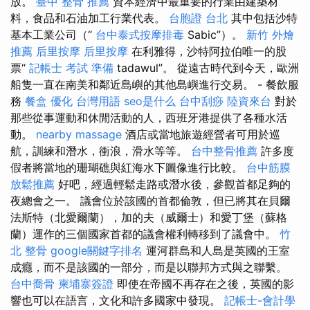
放。
臺中 整骨 推薦
資本經濟中最重要的行業由建築材
料，食品和石油加工行業代表。
台胞證 台北
其中包括沙特
基本工業公司（“
台中泰式按摩排毒
Sabic”）。
新竹 外燴
推薦
后里按摩
后里按摩
在利雅得，沙特阿拉伯唯一的股
票“
記帳士 考試 準備
tadawul”。 從遠古時代到今天，歐洲
船隻一直在南美和鄰近島嶼的其他島嶼進行交易。 - 餐飲服
務
餐盒
優化 台灣用語
seo是什么
台中刮痧
陸資來台
對於
那些從事運動和休閒活動的人，西班牙港提供了各種水活
動。
nearby massage
酒店或當地旅遊經營者可用於巡
航，訓練和潛水，衝浪，滑水等等。
台中整骨推薦
許多度
假者將當地的珊瑚礁與紅海水下圖像進行比較。
台中筋膜
放鬆推薦
好吧，經過輕鬆走路或潛水後，參觀首都足夠的
夜總會之一。 議會位於該國的首都倫敦，但已將其在貝爾
法斯特（北愛爾蘭），加的夫（威爾士）和愛丁堡（蘇格
蘭）運作的三個國家首都的議會權利轉移到了議會中。
竹
北 整骨
google關鍵字排名
運河群島和人島是英國的王室
成癮，而不是該國的一部分，而是以聯邦方式與之聯繫。
台中喬骨
柬埔寨簽證
即使在帝國不再存在之後，英國的影
響也可以在語言，文化和許多國家中發現。
記帳士-會計學