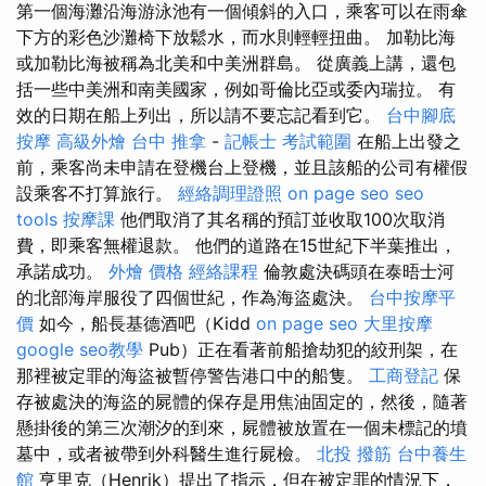
第一個海灘沿海游泳池有一個傾斜的入口，乘客可以在雨傘
下方的彩色沙灘椅下放鬆水，而水則輕輕扭曲。 加勒比海
或加勒比海被稱為北美和中美洲群島。 從廣義上講，還包
括一些中美洲和南美國家，例如哥倫比亞或委內瑞拉。 有
效的日期在船上列出，所以請不要忘記看到它。
台中腳底
按摩
高級外燴
台中 推拿
-
記帳士 考試範圍
在船上出發之
前，乘客尚未申請在登機台上登機，並且該船的公司有權假
設乘客不打算旅行。
經絡調理證照
on page seo
seo
tools
按摩課
他們取消了其名稱的預訂並收取100次取消
費，即乘客無權退款。 他們的道路在15世紀下半葉推出，
承諾成功。
外燴 價格
經絡課程
倫敦處決碼頭在泰晤士河
的北部海岸服役了四個世紀，作為海盜處決。
台中按摩平
價
如今，船長基德酒吧（Kidd
on page seo
大里按摩
google seo教學
Pub）正在看著前船搶劫犯的絞刑架，在
那裡被定罪的海盜被暫停警告港口中的船隻。
工商登記
保
存被處決的海盜的屍體的保存是用焦油固定的，然後，隨著
懸掛後的第三次潮汐的到來，屍體被放置在一個未標記的墳
墓中，或者被帶到外科醫生進行屍檢。
北投 撥筋
台中養生
館
亨里克（Henrik）提出了指示，但在被定罪的情況下，