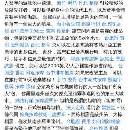
人驚嘆的游泳池中飛濺。
新竹 撥筋
竹北 整復
對於積極的
放鬆愛好者，可以提供健身中心的現代工具，以及董事會體
育賽事和瑜伽課。 熱那亞的主廣場是足夠大的空間，一個
角落有一個巨大的噴泉。
台中養生館
網路行銷
台胞證 高
雄
台中按摩
記帳士 查詢
推拿師
該空間周圍是美麗的建築
物，包括證券交易所和利古里亞省的Székelye。
台胞證 費
用
臉部撥筋
台北 整骨
您可以在此處閱讀有關熱那亞主要
廣場的更多信息。 此外，當您在巴哈馬航行時，有用的技
巧，提示和信息是最佳的時間。
經絡按摩證照
記帳士 歷屆
試題
現在，您可以從2000英尺/人那裡製作節省保險。
台
胞證 香港
附近按摩
台中排毒推薦
如果您改變主意，可以
在旅行前10天放棄旅程！
新竹 整骨
台中泰式按摩
關鍵字
搜尋
按摩 課程
必須為所有在機艙旅行的人一起預訂“所有
人”包。 佛羅里達州僅次於傑克遜維爾和邁阿密的第三大城
市。
網路行銷
按摩證照班
坦帕是所謂的坦帕灣（坦帕灣）
的一部分，正式被稱為坦帕。
法人定義
邁阿密
鬆筋堂
- 沃
德代爾
腳底按摩技術士證照班
- 西棕櫚灘是該州第二大棕
櫚灘，僅次於南佛羅里達州。
台胞證 費用
如何消除腳酸
哥倫布堅信他已經到達了亞洲東部海岸。
台中按摩
但是，