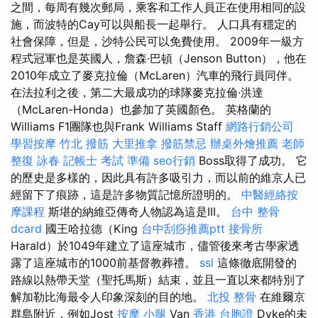
之間，每周有幾次郵局，乘客和工作人員正在使用相同的設
施，而波特的Cay可以與船長一起舉行。 人口具有穩定的
社會保障，但是，沙特公民可以免費使用。 2009年一級方
程式冠軍也是英國人，詹森·巴頓（Jenson Button），他在
2010年成立了麥克拉倫（McLaren）汽車的飛行員同伴。
在法拉利之後，第二大最成功的球隊麥克拉倫·洪達
（McLaren-Honda）也參加了英國顏色。 英格蘭的
Williams F1團隊也與Frank Williams Staff
網路行銷公司
學習按摩
竹北 撥筋
大里推拿
撥筋禁忌
辦桌外燴推薦
老師
整復 詠春
記帳士 考試 準備
seo行銷
Boss取得了成功。 它
的歷史是多樣的，因此具有許多吸引力，而以前的維京人已
經留下了痕跡，這是許多物質記憶所證明的。
中醫經絡按
摩課程
斯堪的納維亞傳奇人物認為這是III。
台中 整骨
dcard
國王哈拉德（King
台中刮痧推薦ptt
接骨所
Harald）於1049年建立了這座城市，儘管後來考古學家透
露了這座城市的1000前基督教葬禮。
ssl
這條徹底開發的
路線以熱帶天堂（聖托馬斯）結束，並且一直以來都特別了
解加勒比海最令人印象深刻的目的地。
北投 整骨
在維爾京
群島附近，例如Jost
按摩 小腿
Van
香港 台胞證
Dyke的未