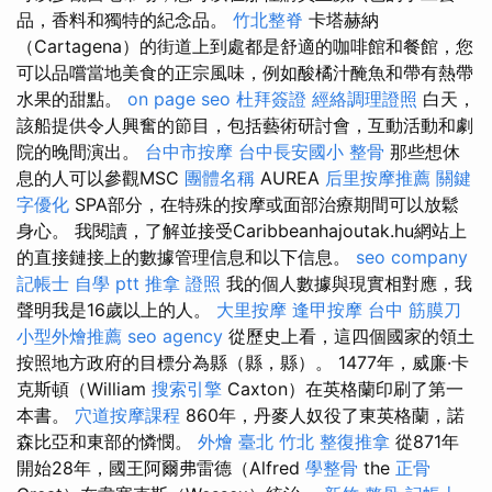
品，香料和獨特的紀念品。
竹北整脊
卡塔赫納
（Cartagena）的街道上到處都是舒適的咖啡館和餐館，您
可以品嚐當地美食的正宗風味，例如酸橘汁醃魚和帶有熱帶
水果的甜點。
on page seo
杜拜簽證
經絡調理證照
白天，
該船提供令人興奮的節目，包括藝術研討會，互動活動和劇
院的晚間演出。
台中市按摩
台中長安國小 整骨
那些想休
息的人可以參觀MSC
團體名稱
AUREA
后里按摩推薦
關鍵
字優化
SPA部分，在特殊的按摩或面部治療期間可以放鬆
身心。 我閱讀，了解並接受Caribbeanhajoutak.hu網站上
的直接鏈接上的數據管理信息和以下信息。
seo company
記帳士 自學 ptt
推拿 證照
我的個人數據與現實相對應，我
聲明我是16歲以上的人。
大里按摩
逢甲按摩
台中 筋膜刀
小型外燴推薦
seo agency
從歷史上看，這四個國家的領土
按照地方政府的目標分為縣（縣，縣）。 1477年，威廉·卡
克斯頓（William
搜索引擎
Caxton）在英格蘭印刷了第一
本書。
穴道按摩課程
860年，丹麥人奴役了東英格蘭，諾
森比亞和東部的憐憫。
外燴 臺北
竹北 整復推拿
從871年
開始28年，國王阿爾弗雷德（Alfred
學整骨
the
正骨