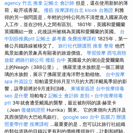
agency
竹北 推拿
記帳士 會計師
但是，還在使用新鮮的薄
荷，歐芹或香菜。
撥筋
按摩課程台北
klook 台胞證
利雅
得的另一個問題是，年輕的沙特公民尚不清楚進入國家高收
入工作，並在沙特人之間有區別。 1801年，英國和愛爾蘭
英國團結一致，此後該州被稱為英國和愛爾蘭的英國。
台
中刮痧推薦ptt
記帳士 參考書
免費按摩課程
1825年，第一
條公共鐵路線被移交了。
旅行社代辦護照
推拿 整骨
他們
風景如畫的景象具有顯著的旅遊價值。
學習按摩
西屯肩頸
放鬆
網路行銷公司
撥筋 台中
英國最大的湖泊是愛爾蘭島
上的Neagh（388公里）。 佛羅里達水族館是一個三層玻
璃的水族館，展示了佛羅里達海洋野生動植物。
台中按摩
spa
外資設立
坦帕還受到6月至11月的大西洋颶風季節的影
響，該季節將於9月達到頂峰。
柬埔寨簽證
台中按摩排毒
seo 是什麼
坦帕每2
記帳士 會計師 差別
-
台中按摩排毒
ptt
3年就會遭受颶風的襲擊，最近被削弱的讓·赫里卡
（Jean
復健師證照
Hurrika）襲來。 它的東側向大西洋及
其西側望向大巴哈馬銀行。
google seo
台中 筋膜刀
辦護
照要帶什麼
按摩課程
…最重要的是，您可以比旅行社組織
的類似道路的目錄以更有利的價格獲得旅行，計劃和經驗。