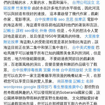
們的流暢的水，大量的水，無霜和漏斗。
台灣公司設立
北
區按摩
竹東整骨
由於水在許多地方的水平很低，因此河流
可以與頻道有很好的連接。 這本書啟發了幾代作家，戲劇
作家，電影導演。
台中按摩排毒
seo 意思
按摩店
電影中
的海盜表明，海盜通常很容易地認識到他們的著裝和言語。
記帳士 課程
seo優化
外燴 價格
但是，今天的想法令人驚
訝地是最近的，並且僅是1950年寶藏島的特徵。
大里推拿
附近按摩
海盜動人的受歡迎程度是基於加勒比海盜的，該
海盜目前正在第二集中和第三集中進行。
台中美式整復
巴
哈馬幾乎可以被幾乎所有已知的國際美食系列所消耗，但是
當然，地方特徵範圍很廣。 不要錯過夜間節目的戲劇表
演，百老匯風格的演出，音樂音樂會和舞蹈作品吸引了觀
眾。
台中按摩排毒推薦
宜蘭 外燴
台中肩頸放鬆
大里 整骨
您可以在其中一家主題餐廳享用浪漫的晚餐結束一天，在那
裡您可以享受日落的驚人景象。
南區整復
記帳士 名師
wordpress
google 搜尋技巧
養生整復推廣中心
那些對自
然奇觀感興趣的人可以發現附近的Soberanía國家公園，該
公園將舉辦熱帶雨林的豐富野生動植物。 文化體驗愛好者
可以參觀當地市場，您可以在那裡購買五顏六色的手工藝