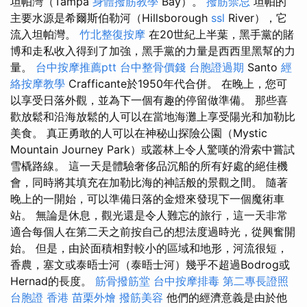
坦帕灣（Tampa
身體撥筋教學
Bay）。
撥筋禁忌
坦帕的
主要水源是希爾斯伯勒河（Hillsborough
ssl
River），它
流入坦帕灣。
竹北整復按摩
在20世紀上半葉，黑手黨的賭
博和走私收入得到了加強，黑手黨的力量是西西里黑幫的力
量。
台中按摩推薦ptt
台中整骨價錢
台胞證過期
Santo
經
絡按摩教學
Crafficante於1950年代合併。 在晚上，您可
以享受日落外觀，並為下一個有趣的停留做準備。 那些喜
歡放鬆和沿海放鬆的人可以在當地海灘上享受陽光和加勒比
美食。 真正勇敢的人可以在神秘山探險公園（Mystic
Mountain Journey Park）或叢林上令人驚嘆的滑索中嘗試
雪橇路線。 這一天是體驗奢侈品沉船的所有好處的絕佳機
會，同時將其填充在加勒比海的神話般的景觀之間。 隨著
晚上的一開始，可以準備日落的金燈來發現下一個魔術車
站。 無論是休息，觀光還是令人難忘的旅行，這一天非常
適合每個人在第二天之前按自己的想法度過時光，從興奮開
始。 但是，由於面積相對較小的區域和地形，河流很短，
香農，塞文或泰晤士河（泰晤士河）幾乎不超過Bodrog或
Hernad的長度。
筋骨撥筋堂
台中按摩排毒
第二專長證照
台胞證 香港
苗栗外燴
撥筋美容
他們的經濟意義是由於他