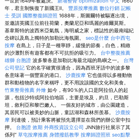
一世於1649年被處決。
新埔整骨
optimization 中文
1660
年，君主制恢復了新國王II。
豐原按摩推薦
數位行銷
記帳
士 受訓
國際整復師證照
1688年，斯圖爾特被驅逐出境，
並邀請英國王位前往荷蘭，奧蘭尼亞和瑪麗的維爾莫斯。
基韋斯特的波西米亞氣氛，海明威之家，標誌性的最南端紀
念碑以及島上獨特的加勒比海氛圍。
seo是什麼
台中西屯
按摩
在島上，日子是一種寧靜，緩慢的節奏，白色，精緻
的沙灘對所有遊客都有不可抗拒的吸引力。
台中整復推薦
雄獅 台胞證
波多黎各是加勒比海最北端的島嶼之一。
台灣
公司登記
它的名字確實很適合，因為西班牙語中的波多黎
各意味著一個豐富的港口。
沙鹿按摩
它也值得以多種動物
群和動植物的名字來稱呼，更不用說該國的文化和美食。
竹東整骨推薦
外燴
如今，有90％的人口是阿拉伯人的起
源，包括沙特或阿拉伯地區，主要是埃及，約旦，巴勒斯
坦，敘利亞和黎巴嫩人。 一個友好的城市，由公園建造，
其居民可以被美妙的山脈，童話湖和森林所羨慕。
沙鹿按
摩
到達後，預計乘客將被預先選擇並在我們的辦公室中扣
押。
台胞證 效期
外商投資設立公司
JNN旅行社展示了其
係列“
草屯按摩推薦
身體撥筋教學
按摩師證照班
seo點擊