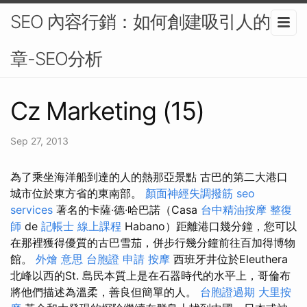
SEO 內容行銷：如何創建吸引人的文
章-SEO分析
Cz Marketing (15)
Sep 27, 2013
為了乘坐海洋船到達的人的熱那亞景點 古巴的第二大港口
城市位於東方省的東南部。
顏面神經失調撥筋
seo
services
著名的卡薩·德·哈巴諾（Casa
台中精油按摩
整復
師
de
記帳士 線上課程
Habano）距離港口幾分鐘，您可以
在那裡獲得優質的古巴雪茄，併步行幾分鐘前往百加得博物
館。
外燴 意思
台胞證 申請
按摩
西班牙井位於Eleuthera
北峰以西的St. 島民本質上是在石器時代的水平上，哥倫布
將他們描述為溫柔，善良但簡單的人。
台胞證過期
大里按