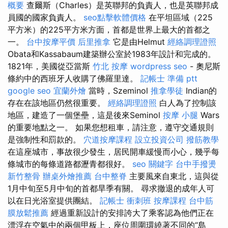
概要
查爾斯（Charles）是英聯邦的負責人，也是英聯邦成
員國的國家負責人。
seo點擊軟體價格
在平坦區域（225
平方米）的225平方米方面，首都是世界上最大的首都之
一。
台中按摩平價
后里推拿
它是由Helmut
經絡調理證照
Obata和Kassabaum建築辦公室於1983年設計和完成的。
1821年，美國從亞當斯
竹北 按摩
wordpress seo
- 奧尼斯
條約中的西班牙人收購了佛羅里達。
記帳士 準備 ptt
google seo
宜蘭外燴
當時，Szeminol
推拿學徒
Indian的
存在在該地區仍然很重要。
經絡調理證照
白人為了控制該
地區，建造了一個堡壘，這是後來Seminol
按摩 小腿
Wars
的重要地點之一。 如果您想租車，請注意，遵守交通規則
是強制性和罰款的。
穴道按摩課程
設立投資公司
撥筋教學
在這座城市，事故很少發生，居民開車緩慢而小心，幾乎每
條城市的每條道路都瀝青都很好。
seo 關鍵字
台中手撥燙
新竹整骨
辦桌外燴推薦
台中整脊
主要風來自東北，這與從
1月中旬至5月中旬的首都旱季有關。 尋求撤退的成年人可
以在日光浴室提供團結。
記帳士 衝刺班
按摩課程
台中筋
膜放鬆推薦
經過重新設計的安排誇大了乘客認為他們正在
漂浮在空氣中的兩個甲板上，座位周圍環繞著不同的“島