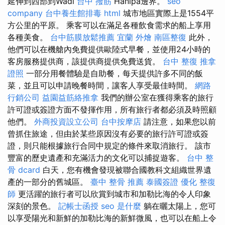
延伸到西部到Wadi
台中 撥筋
Hanipa邊界。
seo
company
台中養生館排毒
html
城市地區實際上是1554平
方公里的平原。 乘客可以在滿足各種飲食需求的船上享用
各種美食。
台中筋膜放鬆推薦
宜蘭 外燴
南區整復
此外，
他們可以在機艙內免費提供歐陸式早餐，並使用24小時的
客房服務提供商，該提供商提供免費送貨。
台中 整復
推拿
證照
一部分用餐體驗是自助餐，每天提供許多不同的飯
菜，並且可以申請晚餐時間，讓客人享受最佳時間。
網路
行銷公司
益園益筋絡推拿
我們的辦公室在獲得乘客的旅行
許可證或簽證方面不發揮作用，所有旅行者都必須及時照顧
他們。
外商投資設立公司
台中按摩店
請注意，如果您以前
曾抓住旅途，但由於某些原因沒有必要的旅行許可證或簽
證，則只能根據旅行合同中規定的條件來取消旅行。 該市
豐富的歷史遺產和充滿活力的文化可以捕捉遊客。
台中 整
骨 dcard
白天，您有機會發現被聯合國教科文組織世界遺
產的一部分的舊城區。
臺中 整骨 推薦
泰國簽證
優化
整復
師
更活躍的旅行者可以欣賞到城市和加勒比海的令人印象
深刻的景色。
記帳士函授
seo 是什麼
躺在曬太陽上，您可
以享受陽光和新鮮的加勒比海的新鮮微風，也可以在船上令