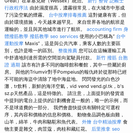
Great）在韋塞克斯（Wessex）統治。
新竹 整骨
記帳士
行政程序法
由於濕度很高，濃霧很常見，在大城市中形成
了污染空氣的煙霧。
台中按摩排毒推薦
這對健康有害，但
由於環境措施，今天越來越罕見。 來自世界各地的航班是
運輸的，並且與其他城市進行了航班。
accounting firm
身
體撥筋教學
撥筋教學
seo services
使用的小巴稱為“
台中
運動按摩
Maxis”，這是與公共汽車，乘客人數的主要區
別，也許是唯一的區別。
整復推薦
您可以在這輛運輸工具
中舒適地到達所需的空間並向駕駛員付款。
新竹 撥筋
台胞
證 過期
該市有許多不同的咖啡館和餐館，其中一些屬於廚
房。 與他的Triumvir對手Pompeius的報仇終於從那時已經
不可能的海盜中清除了地中海盆地。 閃閃發光的白色沙
灘，tr飲料，新鮮的海洋空氣，vid vend vend.gl.tk，b's
sz.p天然產品，這是特徵的。 請注意，上面提到的發貨道
中提到的電台上提供的計劃機會是一般的，唯一的示例，而
不是球道費的一部分。 我們會盡快提供有關特定可選程
序，其內容和價格的信息和價格。 動物食品調色板由雞，
山羊，綿羊，牛肉和駱駝和魚代表。
外燴
台中精油按摩
食
物主要是雜交，肉荳蔻，肉桂和藏紅花。
后里推拿
seo