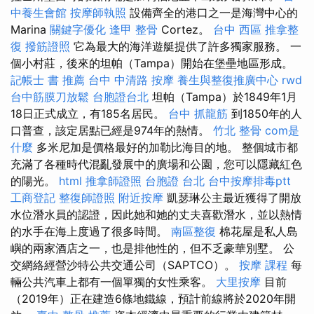
中養生會館
按摩師執照
設備齊全的港口之一是海灣中心的
Marina
關鍵字優化
逢甲 整骨
Cortez。
台中 西區 推拿整
復
撥筋證照
它為最大的海洋遊艇提供了許多獨家服務。 一
個小村莊，後來的坦帕（Tampa）開始在堡壘地區形成。
記帳士 書 推薦
台中 中清路 按摩
養生與整復推廣中心
rwd
台中筋膜刀放鬆
台胞證台北
坦帕（Tampa）於1849年1月
18日正式成立，有185名居民。
台中 抓龍筋
到1850年的人
口普查，該定居點已經是974年的熱情。
竹北 整骨
com是
什麼
多米尼加是價格最好的加勒比海目的地。 整個城市都
充滿了各種時代混亂發展中的廣場和公園，您可以隱藏紅色
的陽光。
html
推拿師證照
台胞證 台北
台中按摩排毒ptt
工商登記
整復師證照
附近按摩
凱瑟琳公主最近獲得了開放
水位潛水員的認證，因此她和她的丈夫喜歡潛水，並以熱情
的水手在海上度過了很多時間。
南區整復
棉花屋是私人島
嶼的兩家酒店之一，也是排他性的，但不乏豪華別墅。 公
交網絡經營沙特公共交通公司（SAPTCO）。
按摩 課程
每
輛公共汽車上都有一個單獨的女性乘客。
大里按摩
目前
（2019年）正在建造6條地鐵線，預計前線將於2020年開