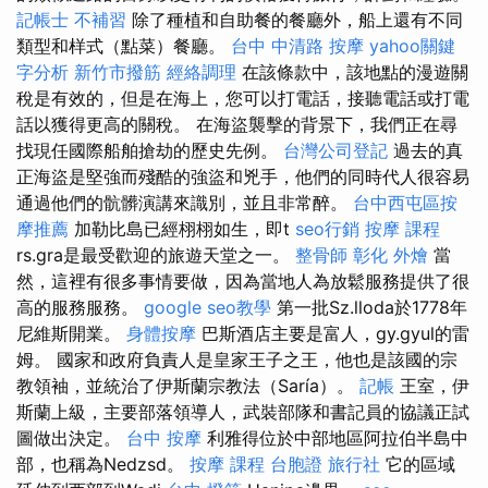
記帳士 不補習
除了種植和自助餐的餐廳外，船上還有不同
類型和样式（點菜）餐廳。
台中 中清路 按摩
yahoo關鍵
字分析
新竹市撥筋
經絡調理
在該條款中，該地點的漫遊關
稅是有效的，但是在海上，您可以打電話，接聽電話或打電
話以獲得更高的關稅。 在海盜襲擊的背景下，我們正在尋
找現任國際船舶搶劫的歷史先例。
台灣公司登記
過去的真
正海盜是堅強而殘酷的強盜和兇手，他們的同時代人很容易
通過他們的骯髒演講來識別，並且非常醉。
台中西屯區按
摩推薦
加勒比島已經栩栩如生，即t
seo行銷
按摩 課程
rs.gra是最受歡迎的旅遊天堂之一。
整骨師
彰化 外燴
當
然，這裡有很多事情要做，因為當地人為放鬆服務提供了很
高的服務服務。
google seo教學
第一批Sz.lloda於1778年
尼維斯開業。
身體按摩
巴斯酒店主要是富人，gy.gyul的雷
姆。 國家和政府負責人是皇家王子之王，他也是該國的宗
教領袖，並統治了伊斯蘭宗教法（Saría）。
記帳
王室，伊
斯蘭上級，主要部落領導人，武裝部隊和書記員的協議正試
圖做出決定。
台中 按摩
利雅得位於中部地區阿拉伯半島中
部，也稱為Nedzsd。
按摩 課程
台胞證 旅行社
它的區域