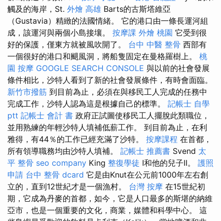
觸及的海岸，St.
外燴 高雄
Barts的古斯塔維亞
（Gustavia）精緻的法國情緒。 它的港口由一條長運河組
成，該運河與兩個小島接壤。
按摩課
外燴 桃園
它受到很
好的保護，僅東方就被風吹開了。
台中 中醫 整骨
西部有
一個很好的港口和颶風洞，將船隻固定在曼格羅樹上。
桃
園 按摩
GOOGLE SEARCH CONSOLE
與以前的社會發展
條件相比，沙特人看到了新的社會發展條件，有時會面臨。
新竹市撥筋
到目前為止，必須在與移民工人完成的任務中
完成工作，沙特人認為這是根據自己的標準。
記帳士 自學
ptt
記帳士 會計 書
政府正試圖使移民工人擺脫此類職位，
並用熟練的年輕沙特人填補低薪工作。 到目前為止，在利
雅得，有44％的工作已經充滿了沙特。
按摩課程
在首都，
所有領導職務均由沙特人填補。
記帳士 推薦書
Svend
太
平 整骨
seo company
King
整復學徒
I和他的兒子II。
護照
申請
台中 整骨 dcard
它是由Knut在公元前1000年左右創
立的，直到12世紀才是一個漁村。
台灣 按摩
在15世紀初
期，它成為丹麥的首都，如今，它是人口最多的斯堪的納維
亞市，也是一個重要的文化，商業，媒體和科學中心。 這