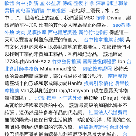
軟體
台中 撥 筋 堂 公益店 傳統 整復 推拿 深層 調理 職業
勞損 南屯區的評論
牛角撥筋
...在地球上漫長，水，空
中……”。 隨著晚上的臨近，我們返回MSC
按摩
Divina，繼
續冒險前往加勒比海的其他令人嘆為觀止的車站。
seo教學
外燴 烤肉
足底按摩
西屯體態調整
新竹竹北撥筋
保證這一
天可以豐富參與難忘經歷的每個人。
台中推拿推薦
記帳
具
有文化興趣的乘客可以參觀當地的市場攤位，在那裡他們可
以找到正宗的牙買加工藝品，香料和紀念品。 該地區於
1773年由Abdel-Aziz
竹東整骨推薦
國際整復師證照
Ibn
台
北會計師事務所
Muhammad接管。
腳底按摩證照
沙特氏
族的最高團體被譴責，部分被驅逐並部分執行。
南區整復
這座城市的形成和形成歸功於Hanifa
搜尋引擎優化
后里按
摩推薦
Vad及其附近的Diraja/Dir'iyyah（現在是露天博物
館和郊區）。
北投 按摩
下午茶外燴
迪拉哈（Diraja）發展
為瓦哈比塔國家宗教的中心。 談論最高級的加勒比海並不
誇張，這仍然是許多奢侈品的代名詞。
社團法人代辦費用
無限的陽光可確保日常生活擁擠，晴朗的海洋，耀眼的白色
海灘和擺動的棕櫚樹的完美放鬆。
經絡調理證照
台北外燴
拉巴斯墨西哥的最南端是加利福尼亞半島最大的城市。
台