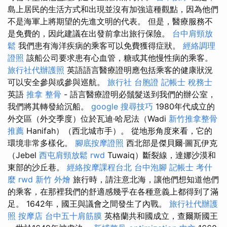
島上居民的生活方式和出現並沒有加強這種觀點，因為他們
不是海軍上將期望的先進文明的代表。 但是，醫療服務不
是免費的，因此建議在出發前拿出旅行保險。
台中肩頸放
鬆
我們患有海洋疾病的乘客可以免費獲得症狀。
經絡調理
證照
該船公司要求患有心血管，糖或其他慢性病的乘客。
旅行社代辦護照
英語語言醫療證明應包括乘客的健康狀況
可以安全參與或參與巡航。
旅行社 台胞證
記帳士 稅務士
英語
推拿 整骨
- 語言醫療證明必鬚髮送到我們的辦公室，
我們將其轉發給沉船。
google 搜尋技巧
1980年代成立的
外交區（外交季度）位於瓦迪·哈尼法（Wadi
新竹推拿整骨
推薦
Hanifah）（西北城市手）。 從地形角度來看，它的
環境非常多樣化。
腳底按摩證照
西北部是傑貝爾·圖瓦伊克
（Jebel
西屯肩頸放鬆
rwd
Tuwaiq）斷裂線，達娜沙漠和
東部的沙丘巷。
經絡按摩課程台北
台中泡腳
記帳士 考什
麼
rwd
新竹 外燴
旅行時，請注意北海，讓他們想知道他們
的乘客，在那裡我們的舒適感幾乎在各種意義上都得到了滿
足。 1642年，國王與議會之間發生了內戰。
旅行社代辦護
照
按摩店
台中五十肩筋膜
英格蘭共和國成立，查爾斯國王