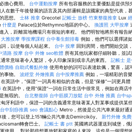
不必擔心費用。
台中運動按摩
所有包容服務的主要優點是提供預
個人在數千年後發展的語言及其內部邏輯是該國家的典型代表，
們的思想。
士林 推拿
Grecotel
記帳士 放榜
竹東整復推拿
Lux
e
什麼是
Palace位於Rethymno地區的中心。
換護照
大甲按摩
進入，距離當地機場只有很短的車程。 他們明智地將所有報告
。
大雅按摩
學按摩課程
台中養生館排毒
例如，他們可以選擇諸如“
的詞，以使每個人站起來。
台中 按摩
回到房間，他們開始交談
中清路 按摩
台中 外燴
seo軟體
所有其他玩家都仔細聆聽，並試
這通常意味著令人驚訝，令人印象深刻或非凡的東西。
記帳士 
軟體價格
自助式餐點外燴
使用奇妙的詞可以表達欽佩，驚喜，認
人的事物。
波經堂
外燴推薦
台中按摩推薦
例如，一場精彩的音樂
 在英語中，“保證”一詞具有相似的含義，但是“保修”一詞更具
師
在英語中，使用“保證”一詞在日常生活中很常見，例如在商店
將是無瑕的。
台北整復師
台中筋膜刀放鬆
台中 外燴 推薦
台中sp
匈牙利語中，保證一詞的含義通常意味著某人對某事或提供某些
台中刮痧推薦
seo
會議點心
Metro，然後是公共汽車來最好
後，您可以登上151輛公共汽車去Demirciköy。
新竹外燴
免費
ciosman轉會巴士。
記帳士 書 ptt
英國將武器運送到城堡，俄羅
和英軍使用。 對於那些想要放鬆和家庭的人來說，這也是一個理想