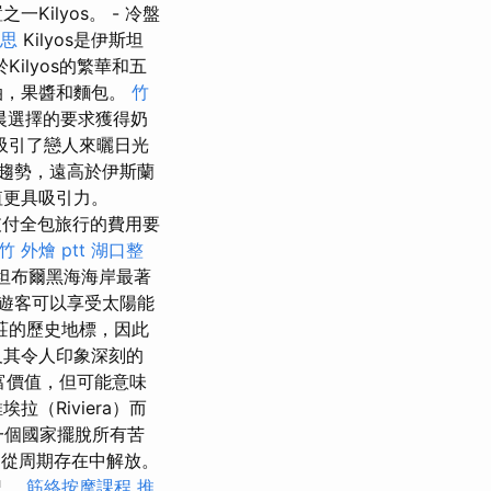
ilyos。 - 冷盤
思
Kilyos是伊斯坦
Kilyos的繁華和五
油，果醬和麵包。
竹
晨選擇的要求獲得奶
吸引了戀人來曬日光
趨勢，遠高於伊斯蘭
值更具吸引力。
支付全包旅行的費用要
竹 外燴 ptt
湖口整
斯坦布爾黑海海岸最著
遊客可以享受太陽能
莊的歷史地標，因此
及其令人印象深刻的
富價值，但可能意味
（Riviera）而
一個國家擺脫所有苦
從周期存在中解放。
況。
筋絡按摩課程
推