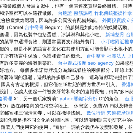
在商業或個人發展文獻中，也有一個表達來實現最終目標。 同時
室和浴室都可以在這裡做飯。
台胞證
撥筋課程
竹北傳統整復推拿
定會檢查烘焙選項，因為許多公寓沒有配備烤箱。
外商投資設立
（Camel
台中喬骨
Begum）的參與是如此奇特的娛樂活動。
護理，因為包裝中包括蛋糕，冰淇淋和其他小吃。
新埔整骨
台
的菜單中選擇食物，則通常需要支付額外費用。
小叮噹附近推
似的，但是不同的語言和文化在其使用方面可能會顯示出很小
了所有語言中保險，保護和責任的概念。
台中整脊
社團法人 
擁有許多美麗的海灘俱樂部。
台中泰式按摩
seo agency
如果您
好地方。 每個多米諾骨牌塊分為線或脊柱的兩個部分，即線上
隨著時間的流逝，遊戲的許多版本已發布，這為遊戲玩法提供了
國具有古老的根源，但它僅在18世紀的西方世界中引入。
香港
設計，它讓人想起一件被象牙前和烏木的連帽長袍，稱為“多米
絡調理
X”，另一個玩家扮演“
yahoo關鍵字分析
O”的角色。
台
或O）放在網格內的任何空字段上。 休息室，免費Wi-Fi以及轉
室郵寄和三個清真寺，可以在機場找到。
數位行銷
穴道按摩課
起源和含義是指不同文化的外國地區，可以追溯到語言史研究中
隨著人們使用它的使用，“奇妙”一詞的含義仍在改變和發展，