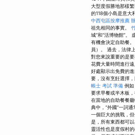
大型度假勝地那樣繁
的118個小島是意
中西屯區按摩推薦
祖先相同的事實。
城”和“活博物館”
有機會決定自助餐。
員）。 過去，法律
對您來說重要的是要
花費大量時間進行遠
好處顯示出免費的進
要，沒有烹飪選擇，
帳士 考試 準備
例如
要求早餐或半木板
在當地的自助餐餐
典中，“外國”一詞
一個巨大的挑戰，但
是，所有東西都可以
靈活性也是度假村