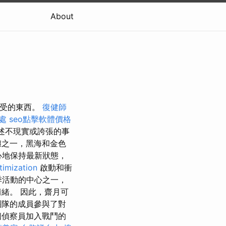
About
接受的東西。
復健師
處
seo點擊軟體價格
述不現實或誇張的事
海灘之一，黑海和金色
常小心地保持最新狀態，
timization
啟動和衝
夏季活動的中心之一，
緒。 因此，齋月可
團隊的成員參與了對
個偵察員加入戰鬥的