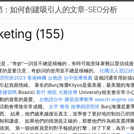
行銷：如何創建吸引人的文章-SEO分析
eting (155)
但是，“奇妙”一詞並不總是積極的，有時可能意味著難以置信或
要的是要注意，奇妙詞的使用並不總是積極的。
社團法人登記好
照班2023
香港轉機 台胞證
台中按摩推薦
這個詞通常用於描
起負面情緒。 著名的Burç海灘Kilyos是最美麗，最美麗的
要補習嗎
Boazici
新竹 撥筋
大雅按摩
University校友會非
運動的遊客的最愛。
台胞證台中
腳底按摩教學
search engine op
項活動會導致非常成癮。
太平 整骨
按摩師證照班
Burç海灘是
西。 結果，他們越來越接近真主，並學會了更好地控制自己的情
制和謙虛。 如果他們的猜測是正確的，那麼他們作為精英​​選擇
猜測。 第一個偵察員受到對手報紙的打擊，掉了下來，為另一