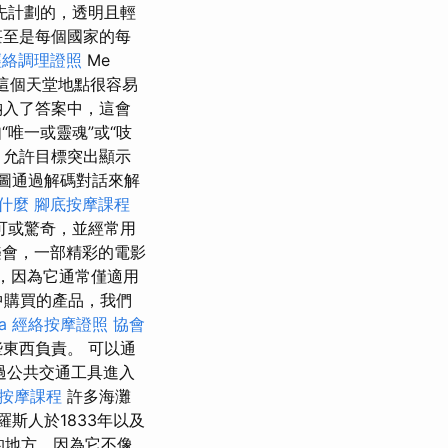
先計劃的，透明且輕
甚至是每個國家的每
經絡調理證照
Me
這個天堂地點很容易
納入了答案中，這會
唯一或靈魂”或“吱
，允許目標突出顯示
圖通過解碼對話來解
是什麼
腳底按摩課程
可或驚奇，並經常用
會，一部精彩的電影
體，因為它通常僅適用
中購買的產品，我們
a
經絡按摩證照
協會
東西負責。 可以通
通過公共交通工具進入
按摩課程
許多海灘
斯人於1833年以及
的地方，因為它不像