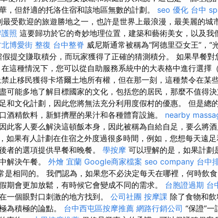
華，但舒適的托洛住宿和該地區無數的計劃。
seo 優化
台中 sp
大利最受歡迎的旅遊勝地之一，也許是世界上最浪漫，最美麗的城
辦護照
這要歸功於它的奇妙地理位置，建築和藝術美女，以及我
竹北博愛街 整復
台中整脊
威尼斯通常被稱為“阿德里亞女王”，“光
。 虛假提交賺取積分，而玩家獲得了正確的猜測積分。 如果早餐
 在這種情況下，您可以從自助服務系統中的大表格中進行選擇
上禁止移民獲得卡塔爾土地所有權，但在那一刻，這種禁令在某些
盡可能多地了解目標國家的文化，包括您的居民，那麼不值得決
足和文化計劃，因此您將無法充分利用度假村的優惠。 但是總
口酒精飲料，新鮮擠壓的果汁和各種體育設施。
nearby massa
因此客人要么解決這頓飯本身，因此被稱為自給自足，要么將
，如果有人計劃在住宿之外度過很多時間，例如，您想每天遠足
，後者的選項提供早餐和晚餐。
學按摩
可以理解的是，如果計劃
廳中解決午餐。
外燴 宜蘭
Google商家檔案
seo company
台中
通常是相同的。 我們認為，如果您不必決定每天在哪裡，何時飲
假期會更加放鬆，有時候它會變成不同的需求。
台胞證過期
台
在一個眼對口刺激的地方找到。
公司社團
按摩課
除了食物和飲
的極為積極的論點。
台中西屯區按摩推薦
網路行銷公司
“保證”