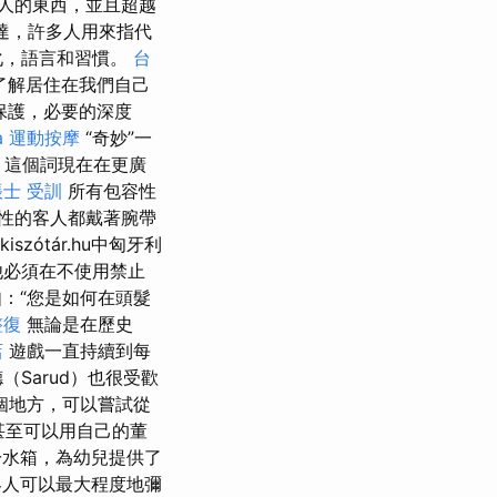
人的東西，並且超越
達，許多人用來指代
化，語言和習慣。
台
了解居住在我們自己
保護，必要的深度
a
運動按摩
“奇妙”一
，這個詞現在在更廣
士 受訓
所有包容性
性的客人都戴著腕帶
kiszótár.hu中匈牙利
他必須在不使用禁止
：“您是如何在頭髮
整復
無論是在歷史
店
遊戲一直持續到每
Sarud）也很受歡
個地方，可以嘗試從
甚至可以用自己的董
於水箱，為幼兒提供了
客人可以最大程度地彌