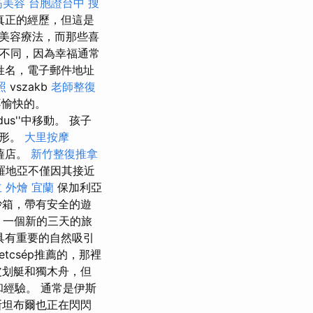
筋美容
台胞證台中
搜
真正的經歷，但這是
美容療法，而那些喜
念不同，因為幸福通常
姓名，電子郵件地址
照
vszakb
老師整復
不愉快的。
 dus''中移動。 孩子
地形。
大里按摩
薩店。
新竹整復推拿
羅地亞不僅因其接近
立
外燴 宜蘭
保加利亞
沙箱，帶有安全的遊
上，一個新的三天的旅
分支具有重要的自然吸引
tcsép推薦的，那裡
，皮划艇和獨木舟，但
和經驗。 通常是伊斯
斯坦布爾也正在閃閃