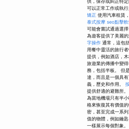
供，保存或糾正特
可以正常工作或執行必
矯正
使用汽車租賃，
泰式按摩
seo點擊
可能會嘗試通過選擇一
為遊客提供了美麗的
字操作
通常，這包
用餐中靈活的旅行者
提供，例如酒店，木
旅遊業的傳播中變
務，包括半板。 但
達，而且是一個具
義，歷史和作用。
提供舒適的避難所
為當地機場只有半小
格來恢復其有價值
密，甚至完成一系
值的物體，例如鑰
一樣展示每個對象