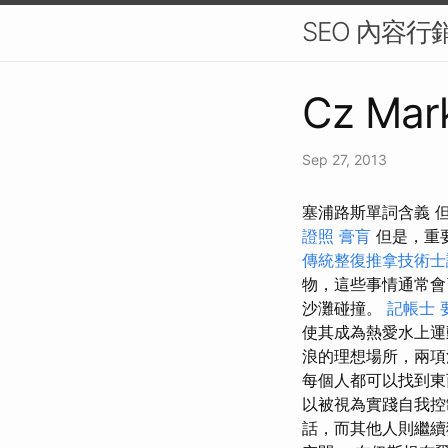
SEO 內容
Cz Mark
Sep 27, 2013
塞浦路斯單詞含義 
證照
膏肓
但是，重
傳統整復推拿技術士證
物，這些事情通常會引
沙灘碰撞。
記帳士 
使其成為熱愛水上
浪的理想場所，兩
每個人都可以找到東
以被視為實踐自我控
話，而其他人則繼續