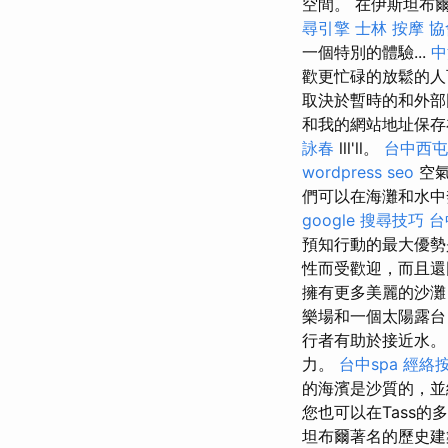
空間。 在伊斯坦布
尋引擎
士林 按摩
協
一個特別的體驗...
中
歡更忙碌的放鬆的人
取決於暫時的和外部
和我的網站地址保
詠春
lll'll。
台中西屯
wordpress seo
空氣
們可以在海灘和水中
google 搜尋技巧
台
預知行動的最大優勢
性而受歡迎，而且還
擁有更多美麗的沙灘
樂場和一個太陽露台
行者有助於接近水
力。
台中spa
經絡
的海濱是沙質的，
您也可以在Tass
坦布爾著名的歷史建