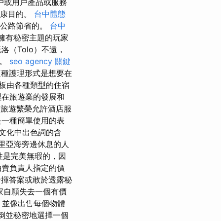
戶或用戶產品或服務
健康目的。
台中體態
速公路節省的。
台中
擁有秘密主題的玩家
洛（Tolo）不遠，
驗。
seo agency
關鍵
種護理形式是想要在
板由各種類型的住宿
理在旅遊業的發展和
際旅遊繁榮允許酒店服
是一種簡單使用的表
文化中出色詞的含
里亞海旁邊休息的人
性是完美無瑕的，因
拍賣負責人指定的價
揮答案或敢於透露秘
家自願失去一個有價
，並像出售每個物體
倒並秘密地選擇一個