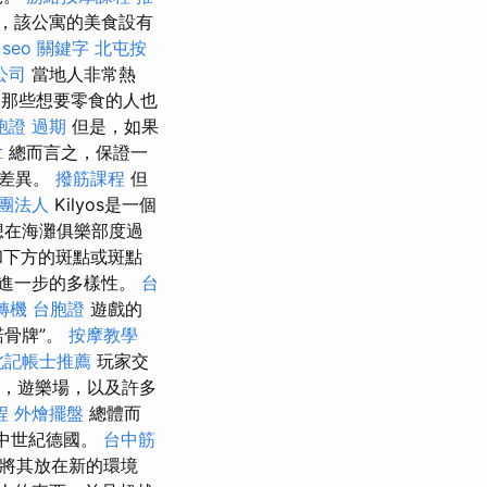
，該公寓的美食設有
seo 關鍵字
北屯按
公司
當地人非常熱
 那些想要零食的人也
胞證 過期
但是，如果
拿
總而言之，保證一
的差異。
撥筋課程
但
財團法人
Kilyos是一個
想在海灘俱樂部度過
和下方的斑點或斑點
進一步的多樣性。
台
轉機 台胞證
遊戲的
諾骨牌”。
按摩教學
北記帳士推薦
玩家交
會，遊樂場，以及許多
程
外燴擺盤
總體而
的中世紀德國。
台中筋
並將其放在新的環境