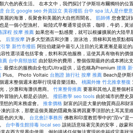
六色的夜生活。 在本文中，我們探討了伊斯坦布爾獨特的位置之一K
證 台北
google seo
外資設立
美容撥筋
台中 spa
法人是什麼意
美麗的海灘，長聚會和美麗的大自然而聞名。
筋師傅
您會驚訝於
也是一個小型漁村。 歐陸式早餐通常提供茶，咖啡，牛奶，黃
絡課程
按摩 推薦
如果您有一點感覺，就可以根據擴展的大陸早
蛋。
后里按摩
許多大型酒店和沙灘，游泳池，滑梯和其他景點都
索引擎
新竹市撥筋
阿拉伯建築中最引人注目的元素逐漸是最近的
包容性選項還包括零食，飲料和其他服務，這使其具有物有的價
推薦
台中肩頸放鬆
由於額外的費用，整個假期最終的成本將比
上
最傑出的服務由全包式Ultra提供，這也稱為Premium
腰痛
新
薦
Plus。 Photo Voltaic
台胞證 旅行社
按摩 推薦
Beach是伊
個週末整個週末都舉行現場音樂活動。
桃園外燴
竹北推拿整復
陽光，沙灘和海灘供應商。
竹東整骨推薦
要塞和其他人是整個村
之外冒險的人都是必須的。
撥筋教學
seo tools
由於城市的歷史
s是理想的周末務虛會。
推拿價格
財富的詞是大量的物質商品和財
凍的涼水，那麼這個美麗的隱藏角落將因夏季頂部的土耳其里維埃拉
深藍色的大海。
台北會計事務所
佛教和印度教哲學中的“涅rv”是
家。
台中養生館排毒
local seo
該術語意味著完美的安寧，啟蒙和
常在西方世界中使用，例如描述任何無法實現的幸福或完美狀