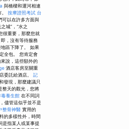
a
與橋樑和運河相連
市。
按摩證照考試
台
們可以在許多方面與
之城”，“水之
對您很重要，那麼您就
（即，沒有等待服務
地區下降了。 如果
定全包。 您肯定會
的來說，這些額外的
ge
酒店客房至關重
酒店委託給酒店。
記
和發現，那麼建議只
是整天的觀光，您將
排毒養生館
在不同詞
食，儘管這似乎並不是
中整骨神醫
實用的
料的多樣性外，時間
一詞是指某人或某事提