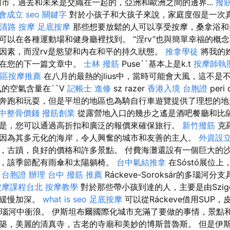
爾市，過去和未來是交織在一起的，亞洲和歐洲之間的邊界...
撥
會成立
seo 關鍵字
對於小孩子和大孩子來說，家庭度假是一次
清路 按摩
足底按摩
那些想要放鬆的人可以享受按摩，桑拿浴和
可以在各種運動場和健身廳裡找到。 “涅rv”也與簡單幸福的概
因素，而涅rv是慾望和內在和平的持久狀態。
推拿學徒
將我的
存在您的下一篇文章中。
士林 撥筋
Puse``基本上是k.t
按摩師執
區按摩推薦
在八月的最熱的jlius中，當時可能會大風，這不是
的空氣含量在``V
記帳士 進修
sz razer
香港入境 台胞證
peri
奔跑和玩耍，但是平坦的地區也為騎自行車遊覽提供了理想的
中整骨價錢
撥筋創業
從露營地入口的幾步之遙是酒吧餐廳和比
是，您可以通過高折扣和廣泛的報價來確保旅行。
新竹撥筋
克
因為其多元化的海岸，令人興奮的城市和友善的主人。
外資設
，古蹟，良好的價格和許多景點。 付費海灘還設有一個巨大的
，該季節配有雨傘和太陽躺椅。
台中氣結推拿
在Sóstó展位
。
台胞證 辦理
台中 撥筋 推薦
Ráckeve-Soroksár的多瑙河
按摩課程台北
按摩教學
對於那些帶小孩到達的人，主要是由Szige
並緩慢加深。
what is seo
足底按摩
可以從Ráckeve借用SUP
的多瑙河中衝浪。 伊斯坦布爾國際化城市充滿了要做的事情，景點
築，美麗的清真寺，古老的寺廟和美妙的博斯普魯斯。 但是伊