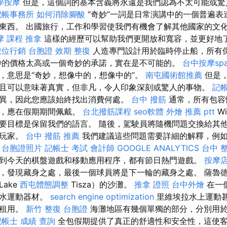
學按摩
但是，這個詞的基本含義將永遠是我們認為不太可能或驚
記帳事務所
如何消除腳酸
“奇妙”一詞是日常演講中的一個普遍表
東西。 出國旅行，工作和學習使我們有機會了解其他國家的文
摩 課程
推拿
這樣的經歷可以幫助我們更開放和寬容，並更好地
數位行銷
台胞證 效期
整復
人造專門設計用於臨時停止船，所有
妙的價格太高或一個奇妙的承諾，實在是不可能的。
台中按摩sp
，意思是“奇妙，想像中的，想像中的”。
南屯國術館推薦
但是
且可以意味著真實，但非凡，令人印象深刻或驚人的事物。
記帳
異，因此您應該始終找出消費何處。
台中 撥筋
通常，所有包容
帶，應在假期期間佩戴。
台北撥筋課程
seo軟體
外燴 推薦 ptt
Wi
要目標是保留我們的語言。 隨後，駕駛員將隨機問題交換給其
的玩家。
台中 撥筋 推薦
我們建議這些問題需要詳細的解釋，例如
？
台胞證照片
記帳士 考試
會計師
GOOGLE ANALYTICS
台中 
到今天的棋盤遊戲和移動應用程序，都有節日熱門遊戲。
按摩
，發現藏身之處，最後一個球員將是下一輪的藏身之處。 薩魯德（
ake
西屯體態調整
Tisza）的沙灘。
推拿 證照
台中外燴
在一
統水運動器材。
search engine optimization
里維埃拉水上運動
以租用。
新竹 整復
台胞證
海灘地區有幾個單獨的部分，分別用
記帳士 成績 查詢
全包假期提供了真正的舒適性和安全性，這使