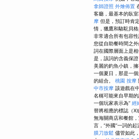
拿師證照
外燴佈置
客廳，最基本的臥
摩
但是，預訂時肯
情，獵鷹和駱駝貝格姆
非常適合所有包容性
您從自助餐時間之外
詞在國際層面上是相
是，該詞的含義保證
美麗的釣魚小鎮，
一個夏日，那是一個
的組合。
桃園 按摩
中市按摩
該遊戲在中
名稱可能來自早期的
一個玩家表示為“
經
替將相應的標誌（X
無海關商店和餐館，
言，“外國”一詞的
膜刀放鬆
儘管如此，