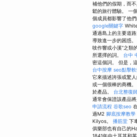
補他們的假期，而
鬆的旅行體驗。 一
個成員都影響了他
google關鍵字
Whit
通過島上的主要道路
導致進一步的困惑
吱作響或小溪”之類
所選擇的詞。
台中 
密這個詞。 但是，
台中按摩
seo點擊
它來描述誇張或驚
或一個很棒的商機。
於產品。
台北整復
通常會保證該產品
申請流程
谷歌seo
在
過M2
腳底按摩教學
Kilyos。
播筋堂
下車
俱樂部也有自己的Ha
1841年由土耳其