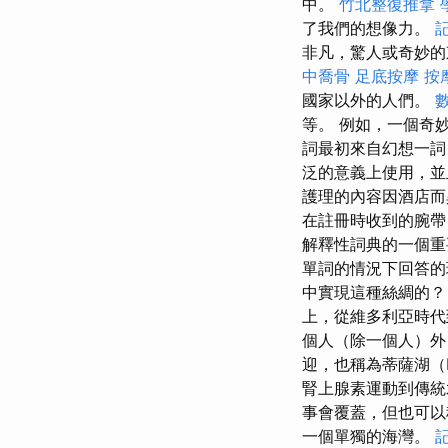
中。
竹北整復推拿
了我們的想像力。
非凡，驚人或奇妙的
中喬骨
足底按摩
按
國家以外的人們。
等。 例如，一個奇
詞最初來自幻想一詞
泛的意義上使用，並
護理的內容因酒店而
在註冊時收到的腕
解釋性詞典的一個重
單詞的情況下回答
中實現這種絲綢的
上，從維多利亞時代
個人（除一個人）外
迎，也稱為蒂薩湖（L
腎上腺素運動到傳
事會覆蓋，但也可
一個單獨的海灣。