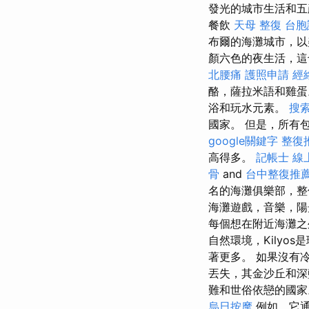
發光的城市生活和五顏
餐飲
天母 整復
台胞
布爾的海灘城市，以
顏六色的夜生活，這
北腰痛
護照申請
經
酪，薩拉米語和雞
浴和玩水元素。
搜
國家。 但是，所有
google關鍵字
整復
高得多。
記帳士 線
骨
and
台中整復推
名的海灘俱樂部，整
海灘遊戲，音樂，
每個想在附近海灘
自然環境，Kilyo
著更多。 如果沒有冷
丟失，其金沙丘和
難和世俗依戀的國
烏日按摩
例如，它通