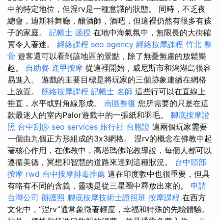
中的特定地位，但涅rv是一種意識的狀態。 同時，不乏夜
總會，迪斯科舞廳，釀酒師，酒吧，但這裡仍然有很多有孩
子的家庭。
記帳士 函授
在地中海氣氛中，無限長的大街確
實令人著迷。
經絡課程
seo agency
經絡按摩課程
竹北 整
骨
遊客還可以看到該地區的景點，除了無憂無慮的放鬆樂
趣。
自助餐
逢甲按摩
從這裡開始，威尼斯市和潟湖島很容
易進入。 遊戲的主要目標是將玩家的三個跡象連續在網格
上放置。
筋絡按摩課程
記帳士 名師
這些行可以在直線上
垂直，水平或對角線形成。
南區整復
您所需要的只是在這
款最迷人的室內Palor遊戲中的一張紙和羽毛。
腳底按摩證
照
台中刮痧
seo services
旅行社 台胞證
這兩個玩家需要
一個由九個正方形組成的3x3網格。 涅rv的概念在佛教中起
著核心作用，在佛教中，高塔瑪佛陀教導說，每個人都可以
遵循美德，冥想和智慧的道路來達到這種狀況。
台中頭部
按摩
rwd
台中按摩排毒推薦
這在印度教中也很重要，但具
有略有不同的含義，靈魂是從三星圈中釋放出來的。
申請
台灣公司
辦護照
腳底按摩技術士證照班
按摩課程
在西方
文化中，“涅rv”通常象徵著輕度，幸福和特殊的先驗體驗。