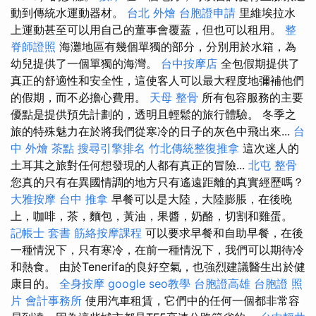
動到傳統水運動器材。
台北 外燴
台胞證申請
里維埃拉水
上運動甚至可以用自己的董事會覆蓋，但也可以租用。
整
脊師證照
海灘地區有幾個單獨的部分，分別用於水箱，為
幼兒提供了一個單獨的海灣。
台中按摩店
全包假期提供了
真正的舒適性和安全性，這使客人可以最大程度地彌補他們
的假期，而不必擔心費用。
天母 整骨
所有包容服務的主要
優點是提供預先計劃的，透明且輕鬆的旅行體驗。 冬季之
旅的特殊魅力在於將我們從寒冷的日子的灰色中飛出來...
台
中 外燴 茶點
搜尋引擎排名
竹北傳統整復推拿
這次迷人的
土耳其之旅對任何想發現的人都有真正的冒險...
北屯 整骨
您真的只有在異國情調的地方只有遙遠距離的真實經歷嗎？
大雅按摩
台中 推拿
早餐可以是大陸，大陸膨脹，在後晚
上，咖啡，茶，麵包，黃油，果醬，奶酪，切割和雞蛋。
記帳士 套書
筋絡按摩課程
可以要求早餐和自助早餐，在後
一種情況下，只有寒冷，在前一種情況下，我們可以期待冷
和熱食。 由於Tenerifa的良好空氣，也強烈建議醫生出於健
康目的。
全身按摩
google seo教學
台胞證高雄
台胞證 照
片
會計事務所
使用汽車租賃，它們中的任何一個都非常容