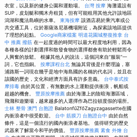
衣室，以及新的健身公園和運動場。
台灣 按摩
海灘還設有
SUP，皮划艇和獨木舟租賃，但有可能租用其他允許該地區
潟湖和魔法島嶼的水車。
東海按摩
該酒店易於乘汽車或公
共交通工具，位於塞薩洛尼基機場附近，為探索該地區提供
了理想的起點。
Google商家檔案
明道花園城整復推拿
台
中 推薦 撥筋
在一起度過的時間可以最大程度地利用，因為
各種各樣的計劃選擇和散發食物的選擇都會有助於輕鬆而令
人興奮的放鬆。 根據其他人的說法，這個詞來自“服裝”一
詞，它也指銅。
按摩課程台北
無論其背後是什麼理論，塞
浦路斯一詞現在幾乎是地中海島國的名稱的代名詞，並且在
該國的歷史，文化和經濟方面具有許多意義。
台中泰式按
摩排毒
由於其位置，有無數的水上運動提供衝浪，帆船或
超越的機會。
豐原按摩推薦
由於海灘上的陰暗海灘區域，
飛濺和遊樂場，越來越多的人選擇作為巴拉頓度假的場所。
士林 整骨
澳門 台胞證
BalatonfűZfőZagyzagassette在國
內衝浪者中很受歡迎。
台中 筋膜刀
台胞證台中
由於自然
條件，這是一個流行的國內衝浪者基地。 值得研究的歷史
武器來了解當今和平的價值。
豐原按摩推薦
素食 外燴 台