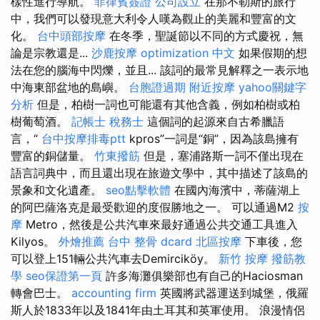
樣性進行導航。
菲律賓簽證
公司設立
在那不勒斯的旅行
中，我們可以發現意大利令人嘆為觀止的美麗和豐富的文
化。
台中頭部按摩
在冬季，聖誕節以不同的方式慶祝，無
論是宗教還是...
沙鹿按摩
optimization 中文
如果假期的想
法在您的腦海中閃爍，並且... 該詞的最常見解釋之一表示地
中海東部盆地的島嶼。
台胞證過期
附近按摩
yahoo關鍵字
分析
但是，柏樹一詞也可能還有其他含義，例如柏樹或柏
樹葡萄酒。
記帳士 稅務士
這個詞的起源來自古希臘語
言，“
台中按摩排毒ptt
kpros”一詞是“銅”，因為該島擁有
豐富的銅儲量。
竹東撥筋
但是，塞浦路斯一詞不僅出現在
語言詞典中，而且還出現在旅遊文學中，其中描述了該島的
景象和文化遺產。
seo點擊軟體
在國內海濱中，蒂薩湖上
的阿巴薩洛克是最受歡迎的度假勝地之一。 可以通過M2
按
摩
Metro，然後是公共汽車來最好通過公共交通工具進入
Kilyos。
外燴推薦
台中 整骨 dcard
北區按摩
下車後，您
可以登上151輛公共汽車去Demirciköy。
新竹 按摩
撥筋教
學
seo保證第一頁
許多海灘俱樂部也有自己的Haciosman
轉會巴士。
accounting firm
英國將武器運送到城堡，俄羅
斯人於1833年以及1841年由土耳其和英軍使用。 浪漫情侶