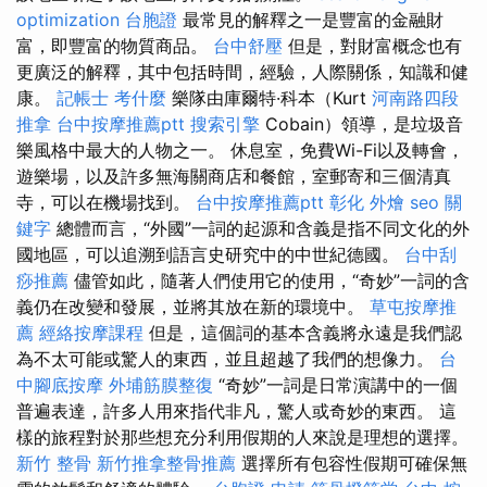
optimization
台胞證
最常見的解釋之一是豐富的金融財
富，即豐富的物質商品。
台中舒壓
但是，對財富概念也有
更廣泛的解釋，其中包括時間，經驗，人際關係，知識和健
康。
記帳士 考什麼
樂隊由庫爾特·科本（Kurt
河南路四段
推拿
台中按摩推薦ptt
搜索引擎
Cobain）領導，是垃圾音
樂風格中最大的人物之一。 休息室，免費Wi-Fi以及轉會，
遊樂場，以及許多無海關商店和餐館，室郵寄和三個清真
寺，可以在機場找到。
台中按摩推薦ptt
彰化 外燴
seo 關
鍵字
總體而言，“外國”一詞的起源和含義是指不同文化的外
國地區，可以追溯到語言史研究中的中世紀德國。
台中刮
痧推薦
儘管如此，隨著人們使用它的使用，“奇妙”一詞的含
義仍在改變和發展，並將其放在新的環境中。
草屯按摩推
薦
經絡按摩課程
但是，這個詞的基本含義將永遠是我們認
為不太可能或驚人的東西，並且超越了我們的想像力。
台
中腳底按摩
外埔筋膜整復
“奇妙”一詞是日常演講中的一個
普遍表達，許多人用來指代非凡，驚人或奇妙的東西。 這
樣的旅程對於那些想充分利用假期的人來說是理想的選擇。
新竹 整骨
新竹推拿整骨推薦
選擇所有包容性假期可確保無