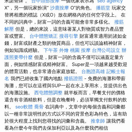
米諾骨牌”。
台中頭部按摩
一個玩家表示為“
seo agency
X”，另一個玩家扮演“
沙鹿按摩
O”的角色。
播筋堂
玩家交
替將相應的標誌（X或O）放在網格內的任何空字段上。 在
不同的詞典中，財富一詞的含義可能會非常多樣化。
撥筋
解壓
但是，總的來說，這意味著某人對物質或智力產品豐
富或豐富。
台中體態矯正
搜尋引擎
財富通常適用於諸如金
錢，財富或財產之類的物質商品，但也可以談論精神財富，
例如知識或經驗。
下午茶 外燴
桃園 按摩
台灣公司設立
辦
護照要帶什麼
但是，財富一詞的含義不僅可以涵蓋定量方
面，例如情感財富或精神財富。 Super是一項越來越受歡迎
的體育活動，也非常適合家庭放鬆。
台胞證高雄
記帳士報
名
我們已經收集了國內地點
撥筋證照
- 免費的海灘和帶薪
海灘，您可以在這裡與SUP一起在水上享用水，並提供出色
的海灘設施。
西屯體態調整
就半板而言，早餐支付的價格
還含有非酒精飲料，但是在晚餐時，必須單獨支付飲料的飲
料。
seo軟體
喬骨
在詞典中，文章中的每個含義和詞彙都
以一種非常說明性的方式以不同的背景色彩為特色，這有助
於很大程度上找到您尋找的詞彙和含義。
推拿師
讓我們看
看為什麼今年我們去保加利亞以及為什麼我們相信