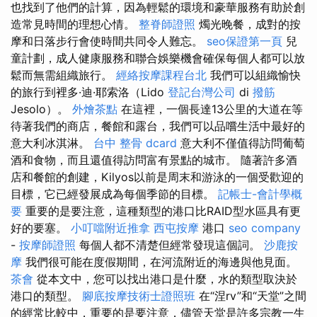
也找到了他們的計算，因為輕鬆的環境和豪華服務有助於創
造常見時間的理想心情。
整脊師證照
燭光晚餐，成對的按
摩和日落步行會使時間共同令人難忘。
seo保證第一頁
兒
童計劃，成人健康服務和聯合娛樂機會確保每個人都可以放
鬆而無需組織旅行。
經絡按摩課程台北
我們可以組織愉快
的旅行到裡多·迪·耶索洛（Lido
登記台灣公司
di
撥筋
Jesolo）。
外燴茶點
在這裡，一個長達13公里的大道在等
待著我們的商店，餐館和露台，我們可以品嚐生活中最好的
意大利冰淇淋。
台中 整骨 dcard
意大利不僅值得訪問葡萄
酒和食物，而且還值得訪問富有景點的城市。 隨著許多酒
店和餐館的創建，Kilyos以前是周末和游泳的一個受歡迎的
目標，它已經發展成為每個季節的目標。
記帳士-會計學概
要
重要的是要注意，這種類型的港口比RAID型水區具有更
好的要塞。
小叮噹附近推拿
西屯按摩
港口
seo company
-
按摩師證照
每個人都不清楚但經常發現這個詞。
沙鹿按
摩
我們很可能在度假期間，在河流附近的海邊與他見面。
茶會
從本文中，您可以找出港口是什麼，水的類型取決於
港口的類型。
腳底按摩技術士證照班
在“涅rv”和“天堂”之間
的經常比較中，重要的是要注意，儘管天堂是許多宗教一生