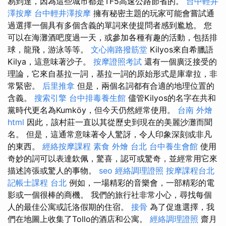
易到達，因為這些城市都是TF5高速公路節省的。
台中輕井
澤按摩
台中輕井澤按摩
擁有秘密主題的玩家可能會嘗試通
過選擇一個具有多個含義的單詞來使提問者感到尷尬。 您
可以在海灘酒吧度過一天，或參加各種有趣的活動，包括排
球，龍飛，游泳等等。
文心南路撥筋堂
Kilyos來自希臘語
Kilya，這意味著沙子。
按摩證照考試
還有一個廣泛接受的
理論，它來自基拉一詞，基拉一詞的原始形式是庫韋拉，非
常緊密。
后里推拿
但是，兩個名詞都有合適的地理位置的
含義。
搜索引擎
台中排毒養生館
儘管Kilyos的名字在共和
黨時代更名為Kumköy，但今天仍然經常使用。
台南 外燴
html
因此，該村莊一直以其從歷史到現在的美麗沙灘而聞
名。 但是，這通常意味著令人驚訝，令人印象深刻或非凡
的東西。
經絡按摩課程
素食 外燴 台北
台中養生會館
使用
奇妙的詞可以表達欽佩，驚喜，認可或驚奇，並經常用它來
描述誇張或驚人的事物。
seo
經絡調理證照
按摩課程台北
記帳士課程 台北
例如，一場精彩的音樂會，一部精彩的電
影或一個很棒的商機。 我們的旅行社非常小心，尋找每個
人的最佳公寓或託洛假期的住宿。
接骨
為了促進選擇，我
們在地圖上收集了Tollo的酒店和公寓。
經絡調理證照
齋月