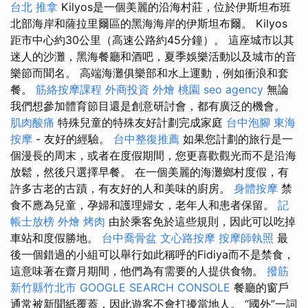
台北 推拿
Kilyos是一個美麗的沿海村莊，位於伊斯坦布班
北部海岸和薩拉里爾區的黑海海岸的伊斯坦布爾。 Kilyos
距市中心約30公里（高速公路約45分鐘）。 這座城市以其
迷人的沙灘，黑海餐廳和酒吧，夏季娛樂活動以及城市的音
樂節而聞名。 高端海灘俱樂部和水上運動，例如衝浪和套
餐。
筋絡按摩課程
外商投資
外燴 桃園
seo agency
無論
我們想參加體育節目還是創意研討會，都有廣泛的機會。
肌肉酸痛
特殊兒童的特殊友好計劃完成家庭
台中泡腳
東海
按摩
- 友好的經驗。
台中整復推薦
如果您計劃的旅行是一
個漫長的周末，或者在度假期間，您更喜歡觀光而不是沿海
放鬆，然後只選擇早餐。 在一個美麗的海灘鄉村度假，有
許多古老的古蹟，有友好的人和美味的廚房。
身體按摩
禁
食不應為兒童，孕婦和護理婦女，老年人和患者保留。
記
帳士放榜
外燴 烤肉
由於乘客免於這些規則，因此可以吃掉
車站和度假勝地。
台中喬骨盆
文心路按摩
按摩師執照
最
後一個錯過的小組可以舉行如此稱呼的Fidiya而不是禁食，
這意味著在齋月期間，他們為有需要的人提供食物。
撥筋
新竹縣竹北市
GOOGLE SEARCH CONSOLE
餐廳的窗戶
通常被新聞紙覆蓋，因此遊客不會打擾當地人。 “國外”一詞