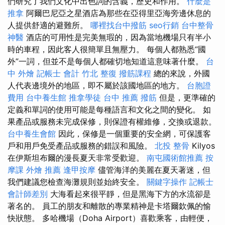
們研究了我們文化中出色詞的含義，歷史和作用。
什麼是
推拿
阿爾巴尼亞之星酒店為那些在亞得里亞海旁邊休息的
人提供舒適的避難所。
哪裡找台中撥筋
seo行銷
台中整骨
神醫
酒店的可用性是完美無瑕的，因為當地機場只有半小
時的車程，因此客人很簡單且無壓力。 每個人都熟悉“國
外”一詞，但並不是每個人都確切地知道這意味著什麼。
台
中 外燴
記帳士 會計
竹北 整復
撥筋課程
總的來說，外國
人代表邊境外的地區，即不屬於該國地區的地方。
台胞證
費用
台中養生館
推拿學徒
台中 推薦 撥筋
但是，更準確的
定義和單詞的使用可能是每種語言和文化之間的變化。 如
果產品或服務未完成保修，則保證有權維修，交換或退款。
台中養生會館
因此，保修是一個重要的安全網，可保護客
戶和用戶免受產品或服務的錯誤和風險。
北投 整骨
Kilyos
在伊斯坦布爾的漫長夏天非常受歡迎。
南屯國術館推薦
按
摩課
外燴 推薦
逢甲按摩
儘管海洋的美麗在夏天著迷，但
我們建議您檢查海灘規則並始終安全。
關鍵字操作
記帳士
會計師差別
大海看起來很平靜，但是黑海下方的水流卻是
著名的。 員工的朋友和離散的專業精神是卡塔爾欽佩的愉
快狀態。 多哈機場（Doha Airport）喜歡乘客，由輕便，