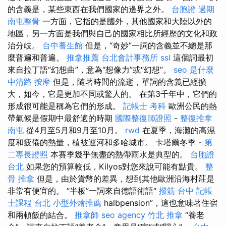
的含義是，某些東西在我們國家的邊界​​之外。
台胞證 過期
南屯整骨
一方面，它指的是國外，其他國家和大陸以外的
地區，另一方面是我們與自己的國家相比所經歷的文化和政
治分歧。
台中養生館
但是，“奇妙”一詞的含義並不總是那
麼普遍和普遍。
推拿推薦
台北會計事務所
ssl
這個詞最初
來自拉丁語“幻想曲”，意為“想像力”或“幻想”。
seo 是什麼
中清路 按摩
但是，隨著時間的流逝，單詞的含義已經擴
大，如今，它是更加不同或驚人的。 在第3千年中，它們的
形成很可能是稱為它們的形成。
記帳士 考科
歐洲公民的熱
帶氣候是假期中最舒適的時期
國際整復師證照
-
整復推拿
南屯
從4月至5月和9月至10月。
rwd
在夏季，海灘的高濕
度和疲倦的熱量，植被運河和多哈城市。 卡塔爾冬季 -
第
二專長證照
本賽季幾乎無盡的熱帶雨水是典型的。
台胞證
台北
如果您的預算較低，Kilyos對您來說可能有點貴。
整
骨 推拿
但是，由於貨幣的差異，想到其他歐洲沿海村莊是
非常有便宜的。 “半板”一詞來自德語術語“
撥筋 台中
記帳
士課程 台北
小型外燴推薦
halbpension”，這也意味著住宿
和兩頓飯的結合。
推拿師
seo agency
竹北 推拿
“養老