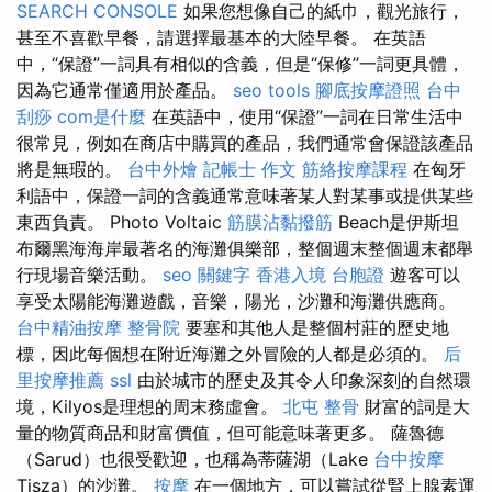
SEARCH CONSOLE
如果您想像自己的紙巾，觀光旅行，
甚至不喜歡早餐，請選擇最基本的大陸早餐。 在英語
中，“保證”一詞具有相似的含義，但是“保修”一詞更具體，
因為它通常僅適用於產品。
seo tools
腳底按摩證照
台中
刮痧
com是什麼
在英語中，使用“保證”一詞在日常生活中
很常見，例如在商店中購買的產品，我們通常會保證該產品
將是無瑕的。
台中外燴
記帳士 作文
筋絡按摩課程
在匈牙
利語中，保證一詞的含義通常意味著某人對某事或提供某些
東西負責。 Photo Voltaic
筋膜沾黏撥筋
Beach是伊斯坦
布爾黑海海岸最著名的海灘俱樂部，整個週末整個週末都舉
行現場音樂活動。
seo 關鍵字
香港入境 台胞證
遊客可以
享受太陽能海灘遊戲，音樂，陽光，沙灘和海灘供應商。
台中精油按摩
整骨院
要塞和其他人是整個村莊的歷史地
標，因此每個想在附近海灘之外冒險的人都是必須的。
后
里按摩推薦
ssl
由於城市的歷史及其令人印象深刻的自然環
境，Kilyos是理想的周末務虛會。
北屯 整骨
財富的詞是大
量的物質商品和財富價值，但可能意味著更多。 薩魯德
（Sarud）也很受歡迎，也稱為蒂薩湖（Lake
台中按摩
Tisza）的沙灘。
按摩
在一個地方，可以嘗試從腎上腺素運