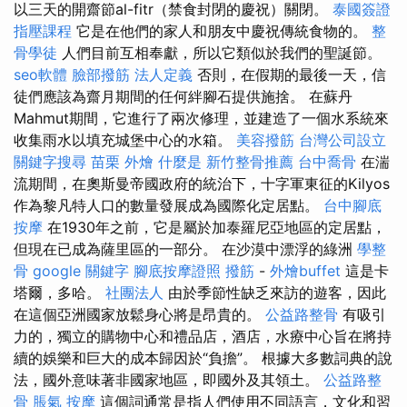
以三天的開齋節al-fitr（禁食封閉的慶祝）關閉。
泰國簽證
指壓課程
它是在他們的家人和朋友中慶祝傳統食物的。
整
骨學徒
人們目前互相奉獻，所以它類似於我們的聖誕節。
seo軟體
臉部撥筋
法人定義
否則，在假期的最後一天，信
徒們應該為齋月期​​間的任何絆腳石提供施捨。 在蘇丹
Mahmut期間，它進行了兩次修理，並建造了一個水系統來
收集雨水以填充城堡中心的水箱。
美容撥筋
台灣公司設立
關鍵字搜尋
苗栗 外燴
什麼是
新竹整骨推薦
台中喬骨
在湍
流期間，在奧斯曼帝國政府的統治下，十字軍東征的Kilyos
作為黎凡特人口的數量發展成為國際化定居點。
台中腳底
按摩
在1930年之前，它是屬於加泰羅尼亞地區的定居點，
但現在已成為薩里區的一部分。 在沙漠中漂浮的綠洲
學整
骨
google 關鍵字
腳底按摩證照
撥筋
-
外燴buffet
這是卡
塔爾，多哈。
社團法人
由於季節性缺乏來訪的遊客，因此
在這個亞洲國家放鬆身心將是昂貴的。
公益路整骨
有吸引
力的，獨立的購物中心和禮品店，酒店，水療中心旨在將持
續的娛樂和巨大的成本歸因於“負擔”。 根據大多數詞典的說
法，國外意味著非國家地區，即國外及其領土。
公益路整
骨
脹氣 按摩
這個詞通常是指人們使用不同語言，文化和習