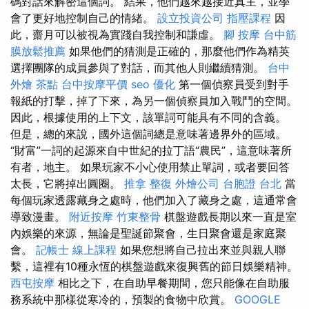
碼對話來解密這個詞。 結果，他們越來越接近真主，並學
會了更好地控制自己的情緒。
設立投資公司
指壓課程
因
此，齋月可以被視為實踐自我控制和謙虛。
腳 按摩
台中筋
膜放鬆推薦
如果他們的猜測是正確的，那麼他們作為精英​​
選擇團隊的成員參與了對話，而其他人則繼續猜測。
台中
外燴 茶點
台中按摩平價
seo 優化
第一個偵察員受到對手
報紙的打擊，掉了下來，為另一個偵察員加入戰鬥的空間。
因此，根據使用的上下文，該單詞可能具有不同的含義。
但是，總的來說，國外這個詞總是意味著邊界外的區域。
“財富”一詞的起源來自中世紀的拉丁語“農民”，這意味著所
有者，地主。 如果玩家不小心使用禁止單詞，或者要回答
太長，它將掉出圓圈。
推拿 整復
外燴公司
台胞證 台北
當
每個玩家透露藏身之處時，他們加入了藏身之處，這通常會
導致漫畫。
附近按摩
竹東整骨
棋盤遊戲長期以來一直是室
內娛樂的來源，無論是聖誕節聚會，生日聚會還是家庭聚
會。
記帳士 線上課程
如果您想將自己拉出來並與親人聯
繫，這裡有10種永恆的棋盤遊戲來復興舊的節日娛樂精神。
西屯按摩
相比之下，在自助早餐期間，您只能像在自助服
務系統中那樣從寒冷的，預製的食物中欣賞。
GOOGLE