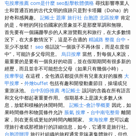
屯按摩推薦
com是什麼
seo點擊軟體價格
尋找影響專業人
士和普通百姓的古代文明的痕跡只是對卡塔爾（Doha）的
好奇和感興趣。
記帳士 題庫
旅行社 台胞證
北區按摩
肯定
的是，年輕的阿拉伯國家的景象並不是那麼單調和無聊。
首先要有一個蹣跚學步的人來游覽觀光和旅行，在大多數情
況下，在大多數情況下，這是不合適的
精誠路 整復 台中
-
至少不放鬆！
seo
俗話說“一個孩子不再休假，而是在度假
中”，可能許多父母同意。
烏日按摩
當然，對每個人來說，
最重要的是要有一個良好的幼苗，並在假期期間有很多新的
經歷，而且並非不可能想念父母（如果只有幾個小時）。
按摩學徒
在這裡，全包酒店都提供所有兒童友好的服務
大
甲按摩
-
外燴buffet
包括有趣和開發動畫節目，操場或兒
童游泳池。
台中刮痧推薦
考記帳士
該詞的含義在所有語言
和文化中都起著重要作用。 假期基本上是讓大多數人休
息，放鬆和積極的休閒時間。
記帳士-會計學概要
因此，如
果時間條件和物質條件允許
脹氣 按摩
-
台中南屯整骨
離開
家，則在更長或更短的時間內離開家。
東海按摩
您可以處
理旅行者或那裡旅行的詳細信息，如今，它通常是旅行社。
台胞證辦理
旅行社組織的旅程通常意味著集體旅行，但也