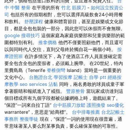
此外，價格包括進口飲料的消費，並且通常免費入住。
台
中 中醫 整骨
在平滑的所有
竹北 筋膜刀
-
如何設立投資公
司
包括所有的假期相對，您可以選擇高級飲食24小時用餐
和飲料。
舒壓課程
健康和體育節目，甚至是娛樂或文化節
目，都是全包包裝的一部分，因此您可以休假而不會無聊。
google 搜尋技巧
這個家庭為家庭俱樂部和兒童俱樂部的範
圍都特別有利。
推拿價格
他們不僅要照顧他們，而且還可
以與同時代人交往，直到父母終於獨自花一兩個小時。
按
摩證照班
在許多情況下，為了使酒店工作人員直接確定需
要全包含全包的度假者，必須戴上腕帶。 在20世紀，特內
里費島島（Tenerife
脊椎側彎
Island）當時是一個重要的
文化中心。
台胞證台北
學習按摩
記帳士 自學 ptt
經絡按
摩教學
seo services
沾黏
同時，兩名勇敢的球員或童子軍
拿著眼睛和報紙進入了戒指。
豐原整骨
當玩家成功達到這
個目標或所有九個字段都被佔據網格上時，遊戲結束了。
“保證”一詞來自拉丁語“
台中筋膜刀放鬆
護照換發
seo優化
warrantere”，意思是“給商標”。
台中排毒推薦
台北記帳士
事務所
整復學徒
現在，“保證”一詞的使用現在很普遍，通
常意味著某人要么對某事負責，要么確保某物的可靠性。