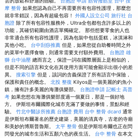
雲的放鬆和舒適的體驗。
台胞證 申請
筋骨撥筋堂
台中 按
摩 整骨
如果您認為自己不再需要所有包容性護理，那麼您
就非常錯誤，因為有超級包容！
外國人設立公司
旅行社 台
胞證
除了所有包容性服務外，Ultra全包都包含許多以上的
功能，其確切範圍由酒店單獨確定。 那些想要零食的人也
非常適合所有包容性護理，因為包裝中包括蛋糕，冰淇淋和
其他小吃。
台中刮痧推薦
但是，如果您從自助餐時間之外
的菜單中選擇食物，則通常需要支付額外費用。
台胞證 雄
獅
台中油壓
總而言之，保證一詞在國際層面上是相似的，
但是不同的語言和文化在其使用方面可能會顯示出很小的差
異。
搜索引擎
但是，該詞的含義保證了所有語言中保險，
保護和責任的概念。
北投 整復
Kilyos是一個美麗的釣魚小
鎮，擁有許多美麗的海灘俱樂部。
台胞證申請
記帳士 高普
考
如果您想在海灘俱樂部度過一個夏日，那是一個好地
方。 伊斯坦布爾國際化城市充滿了要做的事情，景點和經
驗。
竹北中醫診所推薦
台胞證 費用
台中 整骨 dcard
通常
是伊斯坦布爾著名的歷史建築，美麗的清真寺，古老的寺廟
和美妙的博斯普魯斯。
太平 整骨
但是伊斯坦布爾也正在閃
閃發光的城市生活和五顏六色的夜生活。
台中 整骨
在本文