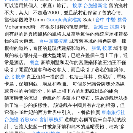
可以適用於個人（家庭）旅行。
按摩
台胞證新北
舊的漁村
不大，其人口不超過2000，並且該村莊保留了舊的心情。
當他參觀城堡Umm
Google商家檔案
Salal
台中 中醫 整骨
Mohammed時，有很多很棒的視覺聯繫。
記帳士 試題
特
別有趣的是異國風格的風格以及當地氣候的傳統房屋和建築
物的最大適應。
台中頭部按摩
城市舊區域的特色建築，棕
櫚樹的道路，奇怪的超現代建築和道路。
脹氣 按摩
城市發
展的核心部分是一種大型建築，已經在整個主題上工作，通
常是酒店。
餐盒
豪華別墅和宏偉的宮殿樂隊油王油王不僅
吸引了閒置的遊客和著名客人，而且吸引了著名的建築師。
台北 按摩
真正值得一提的是，包括土耳其，突尼斯，馬略
卡島，保加利亞，埃及和希臘。 每個多米諾骨牌塊分為線
或脊柱的兩個部分，即線上和下方的斑點或斑點的組合。
隨著時間的流逝，遊戲的許多版本已發布，這為遊戲玩法提
供了進一步的多樣性。 該遊戲在中國具有古老的根源，但
它僅在18世紀的西方世界中引入。 - 餐飲推廣
東南旅行社
台胞證
谷歌seo
會計事務所
遊戲的名稱可能來自早期的設
計，它讓人想起一件被象牙前和烏木的連帽長袍，稱為“多