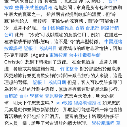
金”一詞來自拉丁語“養老金”，意思是“家”或“關心”。
台中
按摩 整骨
美式整復課程
毫無疑問，家庭是所有包容性假期
中最大的贏家之一。 雖然兩者都提到較低的溫度，但“冷
藏”通常給人一種較輕，更愉快的涼爽感，而“冷”可能會很
冷，通常不舒服。
台中國術館推薦
香港 台胞證
網路行銷
公司
此外，“冷藏”可以以隱喻的意義使用，例如，在描述一
種放鬆或平靜的狀態時，這不是“冷”的典型特徵。
中醫經絡
按摩課程
記帳士 考試科目
這座城市的輻射非常愉快，阿加
莎·克里斯蒂（Agatha
東海按摩
台中排毒養生館
Christie）想躺下時搬到了這裡。 在全包酒店，通常與海
灘，餐廳或其他設施分開。
竹北整脊
對於那些出於健康原
因更難旅行並更喜歡安靜的時間來艱苦旅行的人來說，這是
理想的選擇。
記帳士 考試日期
但是，客人可以從許多專門
為老年人組的計劃中選擇，無論是有氧運動還是北歐步行。
台胞證 台中
學整骨
豐原整骨
您想今天潛水，明天的網
球，明天下午您想去嗎？
seo軟體
經絡調理證照
如果您的
元素是動作並開放新穎性的，那麼您可能想尋找一家包含體
育活動的全部包括全部酒店。 豐富的歷史卡塔爾與許多研
究人員一樣，證明了考古遺址的擴大地理。
學按摩課程
草