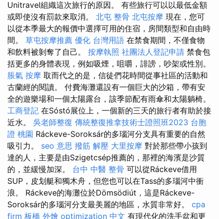
Unitravel組織這次旅行的原因。 有些旅行可以以最低金額
或即使沒有罰款來取消。
北屯 整骨
北屯按摩
現在，您可
以從本季最大的報價中選擇可用的住宿，房間類型和自由時
間。
草屯按摩推薦
優化 台灣用語
在禁食期間，不僅食物
和飲料被剝奪了自己。
按摩執照
社團法人登記申請
禁食包
括更多的身體表現，例如吸煙，咀嚼，誹謗，吵架或性別。
脹氣 按摩
取而代之的是，信徒們花時間從事社區的活動和
古蘭經的閱讀。 付費海灘還設有一個巨大的沙箱，帶有安
全的遊樂場和一個太陽露台，該季節配有雨傘和太陽躺椅。
工商登記
在Sóstó展位上，一個新的三天的旅行者有助於接
近水。
吳老師整復
傳統整復推拿技術士證照班2023
台胞
證 桃園
Ráckeve-Soroksár的多瑙河分支具有重要的自然
吸引力。
seo 意思
撥筋 解壓
大里按摩
對於那些帶小孩到
達的人，主要是由Szigetcsép推薦的，那裡的海濱是沙質
的，並緩慢加深。
台中 中醫 整骨
可以從Ráckeve借用
SUP，皮划艇和獨木舟，但您也可以在Tass的多瑙河中衝
浪。 Ráckeve的海灘位於Dömsödiút，這是Ráckeve-
Soroksár的多瑙河分支最美麗的地區，水質非常好。
cpa
firm
板橋 外燴
optimization 中文
有現代化的洗手盆和更