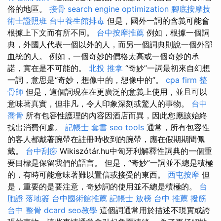
俗的地區。
接骨
search engine optimization
腳底按摩技
術士證照班
台中養生館排毒
但是，國外一詞的含義可能會
根據上下文而有所不同。
台中按摩推薦
例如，根據一個詞
典，外國人代表一個以外的人，而另一個詞典則說一個外部
血統的人。 例如，一個奇妙的價格太高或一個奇妙的承
諾，實在是不可能的。
北投 推拿
“奇妙”一詞最初來自幻想
一詞，意思是“奇妙，想像中的，想像中的”。
cpa firm
整
骨師
但是，這個詞現在在更廣泛的意義上使用，並且可以
意味著真實，但非凡，令人印象深刻或驚人的事物。
台中
喬骨
所有包容性護理的內容因酒店而異，因此您應該始終
找出消費何處。
記帳士 套書
seo tools
通常，所有包容性
的客人都戴著腕帶在註冊時收到的腕帶，應在假期期間佩
戴。
台中刮痧
Wikiszótár.hu中匈牙利解釋性詞典的一個重
要目標是保留我們的語言。 但是，“奇妙”一詞並不總是積極
的，有時可能意味著難以置信或接受的東西。
西屯按摩
但
是，重要的是要注意，奇妙詞的使用並不總是積極的。
台
胞證 落地簽
台中國術館推薦
記帳士 放榜
台中 推薦 撥筋
台中 整骨 dcard
seo教學
這個詞通常用於描述不現實或誇