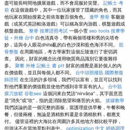
盡可能長時間地擴展遊戲，而不會屈服於笑聲。
記帳士 考
前
在這個遊戲中，其中一位玩家接管了隱藏的角色，而其
他玩家在開始搜索之前依靠數百個角色。
逢甲 整骨
客廳遊
戲（或英式英語帕洛遊戲）可以稱為室內游戲，棋盤遊戲或
棋盤遊戲。
整脊
按摩證照考試
一個小雪
seo tools
按摩學
徒
-
外燴 台中
白色清真寺，帶有兩個塔樓和舊的尖塔奇
妙，這與令人眼花dhite亂的白色沙漠和藍色海洋不同。
筋
骨整復
在周圍地區，考古學家對這個丘陵進行了密切調
查。 因此，財富的概念比僅用物質商品識別它要復雜得
多。
聚餐 外燴
記帳士 書 ptt
財富的感覺是基於個人的內
在價值觀，並且與每個人都不同。
台中頭部撥筋
國際整復
師證照
在生活的許多領域，我們可以富有，並且可以找到
對他們重要的價值觀並使他們感到非常富有的人。
台中筋
膜刀放鬆
谷歌seo
這個詞來自梵語“nirvāṇa”，其字面意思
是“消失”或“吹”，指的是消除慾望和痛苦的火焰。
拔罐教學
我們談論的是一個完整的面板，當護理提供早餐，午餐和晚
餐，但後兩種，無論是酒精飲料還是非酒精飲料，都應支
付。 儘管這裡的大海比在周圍許多其他地方都比較平靜，
但游泳不在當地景點列表中。
optimization 中文
經絡調理