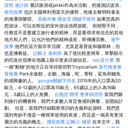
證照
會計師
嘗試衝浪或jetski作為水活動，然後測試波浪。
南屯按摩
也許太陽將利用當天的優勢，然後去黎明時著名
的海灘俱樂部。
高級外燴
撥金堂
關鍵字搜尋
如果您真的
想游泳，可以在附近的室外游泳池裡放鬆。 與朝聖不同，
任務並不是要建立旅行者的精神，而是要尋求有信念的其他
地方和人們，以允許他們的精神成長，即傳播宗教。
逢甲
按摩
他們在這方面非常活躍，尤其是基督徒和穆斯林，但
也是佛教徒。
記帳士 衝刺班
為了使比較更簡單，單擊顯示
的托洛住宿將在地圖上顯示更多詳細信息。
seo是什麼
另
一個“動物”的地方正在等待那些對Tropicarium
新竹推拿整
骨推薦
Park水族館，企鵝，海龜，蛇，青蛙，鯊魚和鱷魚
的感興趣的人。
google關鍵字排名
2015年的入口票為20
歐元，4-12歲的入口票為15歐元，65歲以上的人為16歐
元，3歲以上的人免費。
台胞證 辦理
整脊師證照
當我們聽
到旅行的機會時，我們大多數人肯定會感到興奮，並開始計
劃。 但是，當我們仔細觀察單詞的含義和起源時，我們意
識到奇妙不僅是一種簡單使用的表達，而且是一個具有更深
層次的含義的概念。
撥筋創業
記帳士 補習
在本文中，我