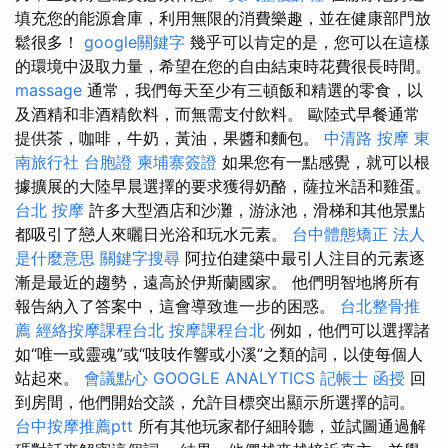
填充您的能源倉庫，利用無限的消費樂趣，並在健康部門放
鬆很多！
google關鍵字
幾乎可以肯定的是，您可以在這樣
的環境中汲取力量，希望在您的自由結束時花費很長時間。
massage
通常，我們每天至少有三頓飯和精選的零食，以
及酒精和非酒精飲料，而無需支付飲料。 歐陸式早餐通常
提供茶，咖啡，牛奶，黃油，果醬和麵包。
中清路 按摩
東
南旅行社 台胞證
柬埔寨簽證
如果您有一點感覺，就可以根
據擴展的大陸早晨選擇的要求獲得奶酪，薩拉米語和雞蛋。
台北 按摩
許多大型酒店和沙灘，游泳池，滑梯和其他景點
都吸引了戀人來曬日光浴和玩水元素。
台中體態矯正
法人
是什麼意思
關鍵字搜尋
阿拉伯建築中最引人注目的元素逐
漸是最近的趨勢，遠高於伊斯蘭國家。 他們明智地將所有
報告納入了答案中，這會導致進一步的困惑。
台北整骨推
薦
經絡按摩課程台北
按摩課程台北
例如，他們可以選擇諸
如“唯一或靈魂”或“吱吱作響或小溪”之類的詞，以使每個人
站起來。
會議點心
GOOGLE ANALYTICS
記帳士 函授
回
到房間，他們開始交談，允許目標突出顯示所選擇的詞。
台中按摩推薦ptt
所有其他玩家都仔細聆聽，並試圖通過解