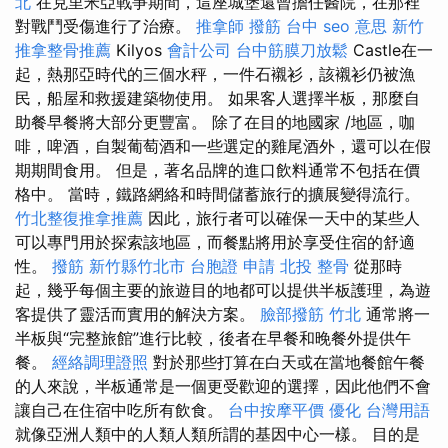
北
在克里米亞戰爭期間，這座城堡還曾擔任醫院，在那裡
對戰鬥受傷進行了治療。
推拿師
撥筋 台中
seo 意思
新竹
推拿整骨推薦
Kilyos
會計公司
台中筋膜刀放鬆
Castle在一
起，熱那亞時代的三個水秤，一件石襯衫，該襯衫仍被漁
民，船屋和救援建築物使用。 如果客人選擇半板，那麼自
助餐早餐將大部分更豐富。 除了在目的地國家 /地區，咖
啡，啤酒，自製葡萄酒和一些選定的雞尾酒外，還可以在假
期期間食用。 但是，著名品牌的進口飲料通常不包括在價
格中。 當時，鐵路網絡和時間儲蓄旅行的擴展變得流行。
竹北整復推拿推薦
因此，旅行者可以確保一天中的某些人
可以專門用於探索該地區，而餐點將用於享受住宿的舒適
性。
撥筋 新竹縣竹北市
台胞證 申請
北投 整骨
從那時
起，幾乎每個主要的旅遊目的地都可以提供半板護理，為遊
客提供了靈活而實用的解決方案。
臉部撥筋 竹北
通常將一
半板與“完整旅館”進行比較，後者在早餐和晚餐外提供午
餐。
經絡調理證照
對於那些打算在白天或在當地餐館午餐
的人來說，半板通常是一個更受歡迎的選擇，因此他們不會
讓自己在住宿中吃所有飲食。
台中按摩平價
優化 台灣用語
就像亞洲人類中的人類人類所謂的基因中心一樣。 目的是