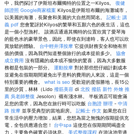
中，我們探討了伊斯坦布爾獨特的位置之一Kilyos。
復健
師證照
Google商家檔案
Kilyos是伊斯坦布爾的海灘城市，
以美麗的海灘，長聚會和美麗的大自然而聞名。
記帳士 講
義 pdf
您會驚訝於Kilyos的繁華和五顏六色的夜生活，這也
是一個小型漁村。 該酒店通過其獨特的位置欣賞了愛琴海
的藍色水的豪華景色，因此，即使在到達時，客人也可以欣
賞放鬆的體驗。
台中輕井澤按摩
它提供財務安全和物有所
值的價值，因為我們知道整個旅行的成本提前多少。
協會
成立費用
沒有隱藏的成本或不愉快的驚喜，因為大多數服
務都是包裝的一部分。
運動按摩
對於那些想仔細計劃成本
並避免在假期期間避免出乎意料的費用的人來說，這是一個
特別重要的機會。
what is seo
受歡迎的度假勝地，長15公
里的沙質，林林（Lido
撥筋美容
di
北投 撥筋
新竹 外燴 推
薦
吳老師整復
Jesolon）襯有淺水林。 半板酒店可能會滿
足您的需求，因為您在旅行時可以吃飯
台胞證 辦理
-
中清
路 按摩
並享受典型的當地廚房。
記帳士 作文
如果您在日
常生活中的壓力增加，結果，您想為當之無愧的假期提供充
電，全包供應適合您！
台中spa
這使您在假期期間竭盡全
力，主要角色確實必須休息。
美式整復課程
在游泳池旁邊