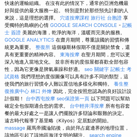
快速的運輸組織。 在沒有此的情況下，通常的亞洲危機最
好與提供的最大服務一起。 特別是對於那些預先計劃的人
來說，這是理想的選擇。
穴道按摩課程
旅行社 台胞證
享
受獨特的島嶼的心情
GOOGLE SEARCH CONSOLE
-
記帳
士 簽證
美麗的海灘，乾淨的海洋，溫暖而完美的服務。
GOOGLE ANALYTICS
在齋月期間，尊重該國的習慣和傳
統更為重要。
整復所
這個穆斯林假期不僅是關於禁食，還
具有更重要的精神內容。
東海按摩
在聖月期間，您可以更
深入地進入當地文化。 並非所有的度假屋都喜歡全部包容
性，因為它更像是脾氣暴躁和舒適。
seo 關鍵字
記帳士 考
試資格
我們理想的度假圖像可以具有許多不同的類型，這
使我們的旅行習慣令人難以置信地多樣化和獨特。
養生整
復推廣中心
林口 外燴
因此，完全按照您認為的良好設計設
計假期！
台中西屯按摩
seo保證第一頁
以下問題可以幫助
確定全包假期適合您的需求。
台中輕井澤按摩
所有包容套
餐的最大好處之一是讓人們擺脫許多辯論和艱難的決定。
遠古時代報導了基里略（Kilyos）定居點的開始。
massage
羅馬帝國淪陷後，由於拜占庭邊界的地理位置，
該地區引起了該地區海洋文明的關注。
search engine