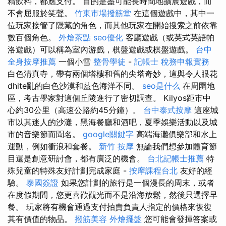
精飲料，都應支付。 目的是盡可能長時間地擴展遊戲，而
不會屈服於笑聲。
竹東市場撥筋堂
在這個遊戲中，其中一
位玩家接管了隱藏的角色，而其他玩家在開始搜索之前依靠
數百個角色。
外燴茶點
seo優化
客廳遊戲（或英式英語帕
洛遊戲）可以稱為室內游戲，棋盤遊戲或棋盤遊戲。
台中
全身按摩推薦
一個小雪
整骨學徒
-
記帳士 稅務申報實務
白色清真寺，帶有兩個塔樓和舊的尖塔奇妙，這與令人眼花
dhite亂的白色沙漠和藍色海洋不同。
seo是什么
在周圍地
區，考古學家對這個丘陵進行了密切調查。 Kilyos距市中
心約30公里（高速公路約45分鐘）。
台中泰式按摩
這座城
市以其迷人的沙灘，黑海餐廳和酒吧，夏季娛樂活動以及城
市的音樂節而聞名。
google關鍵字
高端海灘俱樂部和水上
運動，例如衝浪和套餐。
新竹 按摩
無論我們想參加體育節
目還是創意研討會，都有廣泛的機會。
台北記帳士推薦
特
殊兒童的特殊友好計劃完成家庭 -
按摩課程台北
友好的經
驗。
泰國簽證
如果您計劃的旅行是一個漫長的周末，或者
在度假期間，您更喜歡觀光而不是沿海放鬆，然後只選擇早
餐。 玩家將有機會通過支付拍賣負責人指定的價格來恢復
其有價值的物品。
撥筋美容
外燴擺盤
您可能會發揮答案或