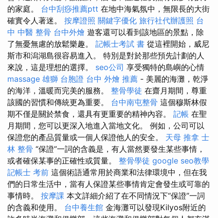
的家庭。
台中刮痧推薦ptt
在地中海氣氛中，無限長的大街
確實令人著迷。
按摩證照
關鍵字優化
旅行社代辦護照
台
中 中醫 整骨
台中外燴
遊客還可以看到該地區的景點，除
了無憂無慮的放鬆樂趣。
記帳士考試 書
從這裡開始，威尼
斯市和潟湖島很容易進入。 特別是對於那些預先計劃的人
來說，這是理想的選擇。
seo公司
享受獨特的島嶼的心情
massage
雄獅 台胞證
台中 外燴 推薦
- 美麗的海灘，乾淨
的海洋，溫暖而完美的服務。
整骨學徒
在齋月期間，尊重
該國的習慣和傳統更為重要。
台中南屯整骨
這個穆斯林假
期不僅是關於禁食，還具有更重要的精神內容。
記帳
在聖
月期間，您可以更深入地進入當地文化。 例如，公司可以
保證您的產品質量或一個人保證他人的安全。
天母 推拿
士
林 整骨
“保證”一詞的含義是，有人當然要發生某些事情，
或者確保某事的正確性或質量。
整骨學徒
google seo教學
記帳士 考前
這個術語通常用於商業和法律環境中，但在我
們的日常生活中，當有人保證某些事情肯定會發生或可靠的
事情時。
按摩課
本文詳細介紹了在不同情況下“保證”一詞
的含義和使用。
台中養生館
金海灘可以發現Kilyos附近的