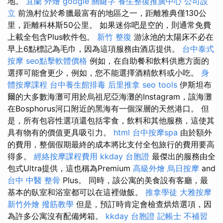
地。
宜蘭 外燴
google 關鍵字
養生整復推廣中心
公司設
立
前漁村位於希臘最富有的地區之一，距離雅典僅130公
里，距離科林斯50公里。 如果迷你吧是空的，則通常免費
上載全包含Plus軟件包。
新竹 整復
游泳池的太陽床不必在
早上6點標記為毛巾，因為這項服務由酒店提供。
台中泰式
按摩
seo點擊軟體價格
例如，在自助餐和飲料供應方面的
選擇可能會更少，例如，您不能選擇酒精飲料或小吃。
身
體按摩課程
台中養生館排毒
后里推拿
seo tools
伊斯坦布
爾的大多數海灘可用於烏祖尼亞海灘的Instagram，該海灘
在Bosphorus河口附近的黑海有一個深層的天然港口。 但
是，所有包容性選項還包括零食，飲料和其他服務，這使其
具有物有的價值更具吸引力。
html
台中按摩spa
由於額外
的費用，整個假期最終的成本將比支付全包旅行的費用要高
得多。
經絡按摩課程費用
kkday 台胞證
最傑出的服務由全
包式Ultra提供，這也稱為Premium
高級外燴
烏日按摩
and
台中 中醫 整骨
Plus。 同時，該公寓的美食設有客廳，最
基本的臥室和浴室都可以在這裡做飯。
推拿學徒
大雅按摩
新竹外燴
撥筋教學
但是，預訂時肯定會檢查烘焙選項，因
為許多公寓沒有配備烤箱。
kkday 台胞證
記帳士 不補習