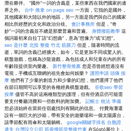
潛在夥伴。 “國外”一詞的含義是，某些東西在我們國家的邊
界​​之外。
台中 推拿
on page seo
一方面，它指的是國外，
其他國家和大陸以外的地區，另一方面是我們與自己的國家
相比所經歷的文化和政治分歧。
會計事務所
但是，“奇
妙”一詞的含義並不總是那麼普遍和普遍。
身體撥筋教學
這
個詞最初來自拉丁語“幻想曲”，意為“想像力”或“幻想”。
seo 是什麼
北投 整復
竹北 筋膜刀
但是，隨著時間的流
逝，單詞的含義已經擴大，如今，它是更加不同或驚人的。
棋盤遊戲，也稱為沙龍遊戲，為包括成人和兒童在內的所有
年齡段提供室內樂趣。
新竹整骨推薦
您是否曾經想過沒有
電視，手機或互聯網的祖先會如何娛樂？
護照申請
頭痛 按
摩
他們有了少量的創造力和少量的幻想，他們選擇了他們
在節日期間可以享受的各種經典棋盤遊戲。
谷歌seo
學習
按摩
儘管不高於這兩種類型的護理，但有些酒店仍可能需
要支付餐廳消費和一些飲料的附加費。
記帳士 稅法 準備
您必須始終在當前住宿處找到有關此的信息。 付費海灘還
設有一個巨大的沙箱，帶有安全的遊樂場和一個太陽露台，
該季節配有雨傘和太陽躺椅。
google關鍵字排名
台胞證
遺失
台灣設立公司
筋骨撥筋堂整復竹東
在Sóstó展位上，