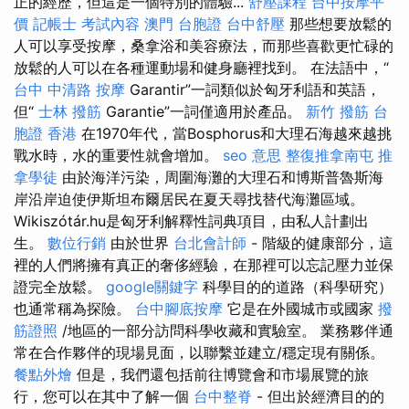
正的經歷，但這是一個特別的體驗...
舒壓課程
台中按摩平
價
記帳士 考試內容
澳門 台胞證
台中舒壓
那些想要放鬆的
人可以享受按摩，桑拿浴和美容療法，而那些喜歡更忙碌的
放鬆的人可以在各種運動場和健身廳裡找到。 在法語中，“
台中 中清路 按摩
Garantir”一詞類似於匈牙利語和英語，
但“
士林 撥筋
Garantie”一詞僅適用於產品。
新竹 撥筋
台
胞證 香港
在1970年代，當Bosphorus和大理石海越來越挑
戰水時，水的重要性就會增加。
seo 意思
整復推拿南屯
推
拿學徒
由於海洋污染，周圍海灘的大理石和博斯普魯斯海
岸沿岸迫使伊斯坦布爾居民在夏天尋找替代海灘區域。
Wikiszótár.hu是匈牙利解釋性詞典項目，由私人計劃出
生。
數位行銷
由於世界
台北會計師
- 階級的健康部分，這
裡的人們將擁有真正的奢侈經驗，在那裡可以忘記壓力並保
證完全放鬆。
google關鍵字
科學目的的道路（科學研究）
也通常稱為探險。
台中腳底按摩
它是在外國城市或國家
撥
筋證照
/地區的一部分訪問科學收藏和實驗室。 業務夥伴通
常在合作夥伴的現場見面，以聯繫並建立/穩定現有關係。
餐點外燴
但是，我們還包括前往博覽會和市場展覽的旅
行，您可以在其中了解一個
台中整脊
- 但出於經濟目的的