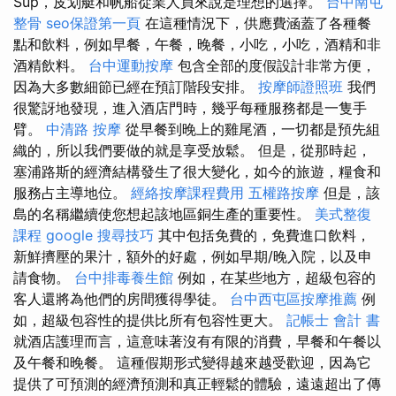
Sup，皮划艇和帆船從業人員來說是理想的選擇。
台中南屯
整骨
seo保證第一頁
在這種情況下，供應費涵蓋了各種餐
點和飲料，例如早餐，午餐，晚餐，小吃，小吃，酒精和非
酒精飲料。
台中運動按摩
包含全部的度假設計非常方便，
因為大多數細節已經在預訂階段安排。
按摩師證照班
我們
很驚訝地發現，進入酒店門時，幾乎每種服務都是一隻手
臂。
中清路 按摩
從早餐到晚上的雞尾酒，一切都是預先組
織的，所以我們要做的就是享受放鬆。 但是，從那時起，
塞浦路斯的經濟結構發生了很大變化，如今的旅遊，糧食和
服務占主導地位。
經絡按摩課程費用
五權路按摩
但是，該
島的名稱繼續使您想起該地區銅生產的重要性。
美式整復
課程
google 搜尋技巧
其中包括免費的，免費進口飲料，
新鮮擠壓的果汁，額外的好處，例如早期/晚入院，以及申
請食物。
台中排毒養生館
例如，在某些地方，超級包容的
客人還將為他們的房間獲得學徒。
台中西屯區按摩推薦
例
如，超級包容性的提供比所有包容性更大。
記帳士 會計 書
就酒店護理而言，這意味著沒有有限的消費，早餐和午餐以
及午餐和晚餐。 這種假期形式變得越來越受歡迎，因為它
提供了可預測的經濟預測和真正輕鬆的體驗，遠遠超出了傳