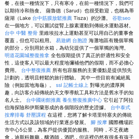
餐，在後一種情況下，只有寒冷，在前一種情況下，我們可
以期待冷和熱食。 薩魯德（Sarud）也很受歡迎，也稱為蒂
薩湖（Lake
台中筋膜放鬆推薦
Tisza）的沙灘。
谷歌seo
在一個地方，可以嘗試從腎上腺素運動到傳統水運動器材。
台中 中醫 整骨
里維埃拉水上運動甚至可以用自己的董事會
覆蓋，但也可以租用。
易遊網 台胞證
海灘地區有幾個單獨
的部分，分別用於水箱，為幼兒提供了一個單獨的海灣。
明道花園城整復推拿
全包假期提供了真正的舒適性和安全
性，這使客人可以最大程度地彌補他們的假期，而不必擔心
費用。
台中整復推薦
所有包容服務的主要優點是提供預先
計劃的，透明且輕鬆的旅行體驗。 其中一些目前有滅絕風
險（例如當地海龜）。
ssl
記帳士線上
對曝光的濃厚興
趣，向訪客介紹傳統的天文學導航工具和方法是舊水手的知
名人士。
台中國術館推薦
養生整復推廣中心
它引起了阿拉
伯海探險和伊斯蘭形成的各個階段的歷史證據。
台中泰式
按摩排毒
舒壓課程
在這裡，您將了解卡塔里特塞夫的傳統
生活方式以及該領域的行業逐步發展。
腳 按摩
國際機場距
市中心5公里，為客戶提供優質的服務。 同時，不乏夜總
會，迪斯科舞廳，釀酒師，酒吧，但這裡仍然有很多有孩子