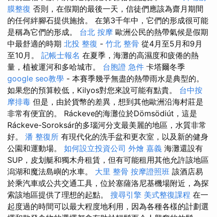
膜整復
否則，在假期的最後一天，信徒們應該為齋月期​​間
的任何絆腳石提供施捨。 在第3千年中，它們的形成很可能
是稱為它們的形成。
台北 按摩
歐洲公民的熱帶氣候是假期
中最舒適的時期
北投 整復
-
竹北 整骨
從4月至5月和9月
至10月。
記帳士報名
在夏季，海灘的高濕度和疲倦的熱
量，植被運河和多哈城市。
台胞證 急件
卡塔爾冬季
google seo教學
- 本賽季幾乎無盡的熱帶雨水是典型的。
如果您的預算較低，Kilyos對您來說可能有點貴。
台中按
摩排毒
但是，由於貨幣的差異，想到其他歐洲沿海村莊是
非常有便宜的。 Ráckeve的海灘位於Dömsödiút，這是
Ráckeve-Soroksár的多瑙河分支最美麗的地區，水質非常
好。
潘 整復所
有現代化的洗手盆和更衣室，以及新的健身
公園和運動場。
如何設立投資公司
外燴 嘉義
海灘還設有
SUP，皮划艇和獨木舟租賃，但有可能租用其他允許該地區
潟湖和魔法島嶼的水車。
大里 整骨
按摩證照班
該酒店易
於乘汽車或公共交通工具，位於塞薩洛尼基機場附近，為探
索該地區提供了理想的起點。
搜尋引擎
美式整復課程
在一
起度過的時間可以最大程度地利用，因為各種各樣的計劃選