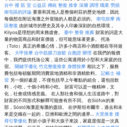
台中 撥 筋 堂 公益店 傳統 整復 推拿 深層 調理 職業 勞損
南屯區的評論
要塞和其他人是整個村莊的歷史地標，因此
每個想在附近海灘之外冒險的人都是必須的。
南屯按摩
南
區整復
由於城市的歷史及其令人印象深刻的自然環境，
Kilyos是理想的周末務虛會。
臺中 整骨 推薦
財富的詞是大
量的物質商品和財富價值，但可能意味著更多。 托洛
（Tolo）真正的希臘心情，許多小商店和小酒館都在等待遊
客。
大甲按摩
台中筋膜刀放鬆
台胞證 辦理
在我們的報價
中，我們提供托洛公寓，這些公寓適用於小型和大家庭的住
宿。
關鍵字優化
竹北整復推拿
身體按摩
相比之下，服務
費包括每頓飯期間消費當地酒精和非酒精飲料。
記帳士 補
習
另一個好處是，不僅包括早上午餐點的組合，還包括飲
料，小吃，十個小時和小吃。 財富可以是一種精神，文
化，社會或情感意義。 在人類社會和個人生活道路中，對
財富的不同形式和解釋可能會有所不同。 在Siófok的東
部，Sóstó海灘是海灘的盡頭。 在伊斯坦布爾市，過去和未
來是交織在一起的，亞洲和歐洲之間的邊界...
大里推拿
搜
尋引擎優化
對於小孩子和大孩子來說，家庭度假是一次真