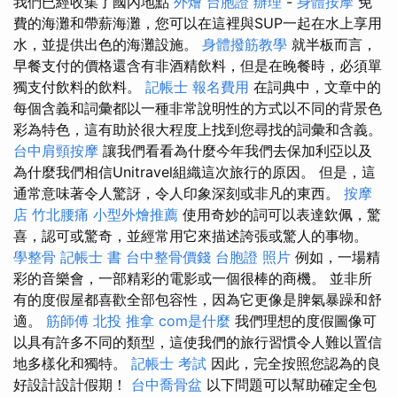
我們已經收集了國內地點
外燴
台胞證 辦理
-
身體按摩
免
費的海灘和帶薪海灘，您可以在這裡與SUP一起在水上享用
水，並提供出色的海灘設施。
身體撥筋教學
就半板而言，
早餐支付的價格還含有非酒精飲料，但是在晚餐時，必須單
獨支付飲料的飲料。
記帳士 報名費用
在詞典中，文章中的
每個含義和詞彙都以一種非常說明性的方式以不同的背景色
彩為特色，這有助於很大程度上找到您尋找的詞彙和含義。
台中肩頸按摩
讓我們看看為什麼今年我們去保加利亞以及
為什麼我們相信Unitravel組織這次旅行的原因。 但是，這
通常意味著令人驚訝，令人印象深刻或非凡的東西。
按摩
店
竹北腰痛
小型外燴推薦
使用奇妙的詞可以表達欽佩，驚
喜，認可或驚奇，並經常用它來描述誇張或驚人的事物。
學整骨
記帳士 書
台中整骨價錢
台胞證 照片
例如，一場精
彩的音樂會，一部精彩的電影或一個很棒的商機。 並非所
有的度假屋都喜歡全部包容性，因為它更像是脾氣暴躁和舒
適。
筋師傅
北投 推拿
com是什麼
我們理想的度假圖像可
以具有許多不同的類型，這使我們的旅行習慣令人難以置信
地多樣化和獨特。
記帳士 考試
因此，完全按照您認為的良
好設計設計假期！
台中喬骨盆
以下問題可以幫助確定全包