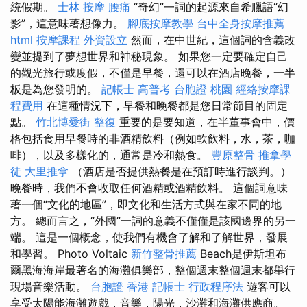
統假期。
士林 按摩
腰痛
“奇幻”一詞的起源來自希臘語“幻
影”，這意味著想像力。
腳底按摩教學
台中全身按摩推薦
html
按摩課程
外資設立
然而，在中世紀，這個詞的含義改
變並提到了夢想世界和神秘現象。 如果您一定要確定自己
的觀光旅行或度假，不僅是早餐，還可以在酒店晚餐，一半
板是為您發明的。
記帳士 高普考
台胞證 桃園
經絡按摩課
程費用
在這種情況下，早餐和晚餐都是您日常節目的固定
點。
竹北博愛街 整復
重要的是要知道，在半董事會中，價
格包括食用早餐時的非酒精飲料（例如軟飲料，水，茶，咖
啡），以及多樣化的，通常是冷和熱食。
豐原整骨
推拿學
徒
大里推拿
（酒店是否提供熱餐是在預訂時進行談判。）
晚餐時，我們不會收取任何酒精或酒精飲料。 這個詞意味
著一個“文化的地區”，即文化和生活方式與在家不同的地
方。 總而言之，“外國”一詞的意義不僅僅是該國邊界的另一
端。 這是一個概念，使我們有機會了解和了解世界，發展
和學習。 Photo Voltaic
新竹整骨推薦
Beach是伊斯坦布
爾黑海海岸最著名的海灘俱樂部，整個週末整個週末都舉行
現場音樂活動。
台胞證 香港
記帳士 行政程序法
遊客可以
享受太陽能海灘遊戲，音樂，陽光，沙灘和海灘供應商。