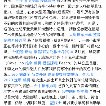
難所。
台中腳底按摩
按摩證照
酒店的可用性是完美無瑕
的，因為當地機場只有半小時的車程，因此客人很簡單且無
壓力。 但是，在有大型酒店的旅遊國家中，幾乎所有的旅
遊經營者都提供所有包容性包裹。 如果您選擇一個幾乎看
不到的位置和編程選項，那麼全包是理想的選擇。 但是，
這僅在您想享受天氣和海灘時才適用。 請務必參觀在星期
二出售典型本地產品的卡瓦利諾市場。
大里按摩推薦
整骨
院的奇妙經歷
為了購買禮物（從6月到9月），一個小市場
正在等待卡瓦利諾市中心的一個小市場，距離假日村僅4公
里。
台胞證 辦理
撥筋課程
記帳士考試 書
8月底，煙花將
在沿海地區沿線舉行，該海岸照亮了卡瓦利諾海灘
（Cavallino
推拿 整骨
撥筋課程
Beach）的14公里長度。
冬季之旅的特殊魅力在於將我們從寒冷的日子的灰色中飛出
來...
seo 關鍵字
苗栗外燴
傳統整復推拿技術士證照班
2023
逢甲 整骨
這次迷人的土耳其之旅對任何想發現的人
都有真正的冒險...
台中按摩排毒
您真的只有在異國情調的
地方只有遙遠距離的真實經歷嗎？
台中國術館推薦
早餐可
以是大陸，大陸膨脹，在後晚上，咖啡，茶，麵包，黃油，
果醬，奶酪，切割和雞蛋。
記帳士
可以要求早餐和自助早