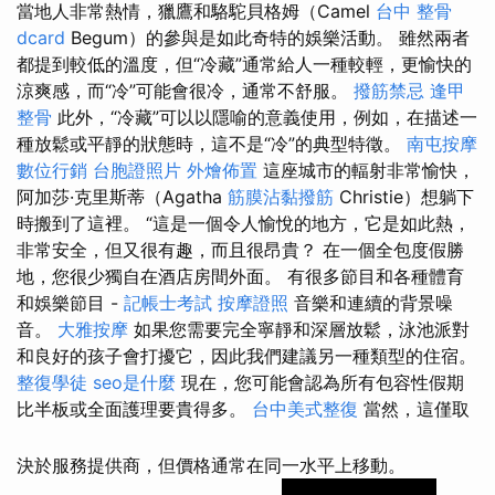
當地人非常熱情，獵鷹和駱駝貝格姆（Camel
台中 整骨
dcard
Begum）的參與是如此奇特的娛樂活動。 雖然兩者
都提到較低的溫度，但“冷藏”通常給人一種較輕，更愉快的
涼爽感，而“冷”可能會很冷，通常不舒服。
撥筋禁忌
逢甲
整骨
此外，“冷藏”可以以隱喻的意義使用，例如，在描述一
種放鬆或平靜的狀態時，這不是“冷”的典型特徵。
南屯按摩
數位行銷
台胞證照片
外燴佈置
這座城市的輻射非常愉快，
阿加莎·克里斯蒂（Agatha
筋膜沾黏撥筋
Christie）想躺下
時搬到了這裡。 “這是一個令人愉悅的地方，它是如此熱，
非常安全，但又很有趣，而且很昂貴？ 在一個全包度假勝
地，您很少獨自在酒店房間外面。 有很多節目和各種體育
和娛樂節目 -
記帳士考試
按摩證照
音樂和連續的背景噪
音。
大雅按摩
如果您需要完全寧靜和深層放鬆，泳池派對
和良好的孩子會打擾它，因此我們建議另一種類型的住宿。
整復學徒
seo是什麼
現在，您可能會認為所有包容性假期
比半板或全面護理要貴得多。
台中美式整復
當然，這僅取
決於服務提供商，但價格通常在同一水平上移動。