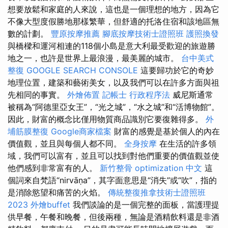
想要放鬆和家庭的人來說，這也是一個理想的地方，因為它
不像大型度假勝地那樣繁華，但舒適的托洛住宿和該地區無
數的計劃。
豐原按摩推薦
腳底按摩技術士證照班
護照換發
與橋樑和運河相連的118個小島是意大利最受歡迎的旅遊勝
地之一，也許是世界上最浪漫，最美麗的城市。
台中美式
整復
GOOGLE SEARCH CONSOLE
這要歸功於它的奇妙
地理位置，建築和藝術美女，以及我們可以在許多方面與祖
先相同的事實。
外燴佈置
記帳士 行政程序法
威尼斯通常
被稱為“阿德里亞女王”，“光之城”，“水之城”和“活博物館”。
因此，財富的概念比僅用物質商品識別它要復雜得多。
外
埔筋膜整復
Google商家檔案
財富的感覺是基於個人的內在
價值觀，並且與每個人都不同。
全身按摩
在生活的許多領
域，我們可以富有，並且可以找到對他們重要的價值觀並使
他們感到非常富有的人。
新竹整骨
optimization 中文
這
個詞來自梵語“nirvāṇa”，其字面意思是“消失”或“吹”，指的
是消除慾望和痛苦的火焰。
傳統整復推拿技術士證照班
2023
外燴buffet
我們談論的是一個完整的面板，當護理提
供早餐，午餐和晚餐，但後兩種，無論是酒精飲料還是非酒