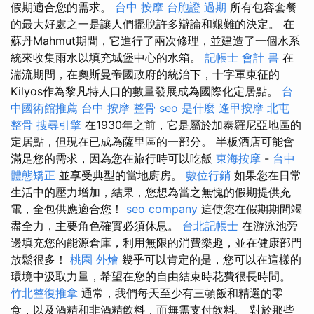
假期適合您的需求。
台中 按摩
台胞證 過期
所有包容套餐
的最大好處之一是讓人們擺脫許多辯論和艱難的決定。 在
蘇丹Mahmut期間，它進行了兩次修理，並建造了一個水系
統來收集雨水以填充城堡中心的水箱。
記帳士 會計 書
在
湍流期間，在奧斯曼帝國政府的統治下，十字軍東征的
Kilyos作為黎凡特人口的數量發展成為國際化定居點。
台
中國術館推薦
台中 按摩 整骨
seo 是什麼
逢甲按摩
北屯
整骨
搜尋引擎
在1930年之前，它是屬於加泰羅尼亞地區的
定居點，但現在已成為薩里區的一部分。 半板酒店可能會
滿足您的需求，因為您在旅行時可以吃飯
東海按摩
-
台中
體態矯正
並享受典型的當地廚房。
數位行銷
如果您在日常
生活中的壓力增加，結果，您想為當之無愧的假期提供充
電，全包供應適合您！
seo company
這使您在假期期間竭
盡全力，主要角色確實必須休息。
台北記帳士
在游泳池旁
邊填充您的能源倉庫，利用無限的消費樂趣，並在健康部門
放鬆很多！
桃園 外燴
幾乎可以肯定的是，您可以在這樣的
環境中汲取力量，希望在您的自由結束時花費很長時間。
竹北整復推拿
通常，我們每天至少有三頓飯和精選的零
食，以及酒精和非酒精飲料，而無需支付飲料。 對於那些