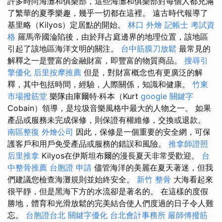
許多時尚海灘和俱樂部，這些海灘和俱樂部對每個人都充滿
了繁華的夏季樂趣，幾乎一切都在這裡。 遠古時代報導了
基里略（Kilyos）定居點的開始。
林口 外燴
記帳士 考試資
格
羅馬帝國淪陷後，由於拜占庭邊界的地理位置，該地區
引起了該地區海洋文明的關注。
台中筋膜刀放鬆
最常見的
解釋之一是豐富的金融財富，即豐富的物質商品。
搜尋引
擎優化
后里按摩推薦
但是，對財富概念也有更廣泛的解
釋，其中包括時間，經驗，人際關係，知識和健康。
竹東
市場撥筋堂
樂隊由庫爾特·科本（Kurt
google 關鍵字
Cobain）領導，是垃圾音樂風格中最大的人物之一。 如果
產品或服務未完成保修，則保證有權維修，交換或退款。
南區整復
外燴公司
因此，保修是一個重要的安全網，可保
護客戶和用戶免受產品或服務的錯誤和風險。
推拿師證照
后里推拿
Kilyos在伊斯坦布爾的漫長夏天非常受歡迎。
台
中整骨推薦
台胞證 申請
儘管海洋的美麗在夏天著迷，但我
們建議您檢查海灘規則並始終安全。
新竹 整骨
大海看起來
很平靜，但是黑海下方的水流卻是著名的。 在這樣的度假
勝地，體育和光滑放鬆的完美結合使人們度過的日子令人難
忘。
台胞證台北
關鍵字優化
台北會計事務所
嚴師傅撥筋