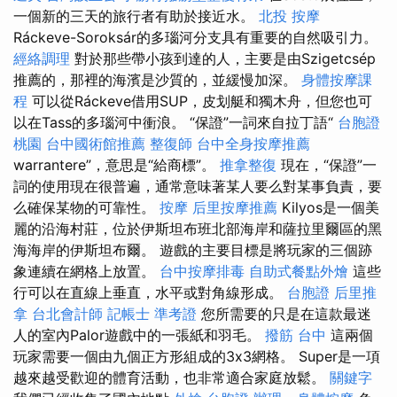
一個新的三天的旅行者有助於接近水。
北投 按摩
Ráckeve-Soroksár的多瑙河分支具有重要的自然吸引力。
經絡調理
對於那些帶小孩到達的人，主要是由Szigetcsép
推薦的，那裡的海濱是沙質的，並緩慢加深。
身體按摩課
程
可以從Ráckeve借用SUP，皮划艇和獨木舟，但您也可
以在Tass的多瑙河中衝浪。 “保證”一詞來自拉丁語“
台胞證
桃園
台中國術館推薦
整復師
台中全身按摩推薦
warrantere”，意思是“給商標”。
推拿整復
現在，“保證”一
詞的使用現在很普遍，通常意味著某人要么對某事負責，要
么確保某物的可靠性。
按摩
后里按摩推薦
Kilyos是一個美
麗的沿海村莊，位於伊斯坦布班北部海岸和薩拉里爾區的黑
海海岸的伊斯坦布爾。 遊戲的主要目標是將玩家的三個跡
象連續在網格上放置。
台中按摩排毒
自助式餐點外燴
這些
行可以在直線上垂直，水平或對角線形成。
台胞證
后里推
拿
台北會計師
記帳士 準考證
您所需要的只是在這款最迷
人的室內Palor遊戲中的一張紙和羽毛。
撥筋 台中
這兩個
玩家需要一個由九個正方形組成的3x3網格。 Super是一項
越來越受歡迎的體育活動，也非常適合家庭放鬆。
關鍵字