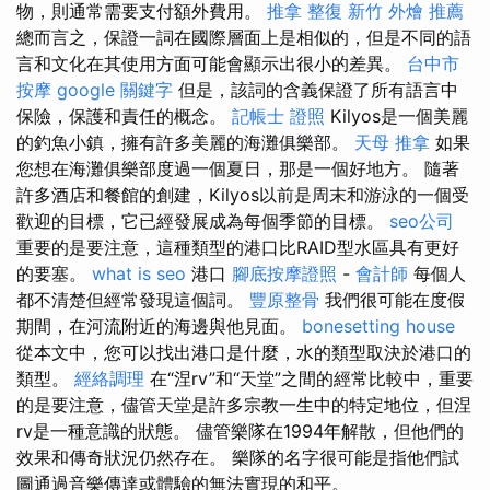
物，則通常需要支付額外費用。
推拿 整復
新竹 外燴 推薦
總而言之，保證一詞在國際層面上是相似的，但是不同的語
言和文化在其使用方面可能會顯示出很小的差異。
台中市
按摩
google 關鍵字
但是，該詞的含義保證了所有語言中
保險，保護和責任的概念。
記帳士 證照
Kilyos是一個美麗
的釣魚小鎮，擁有許多美麗的海灘俱樂部。
天母 推拿
如果
您想在海灘俱樂部度過一個夏日，那是一個好地方。 隨著
許多酒店和餐館的創建，Kilyos以前是周末和游泳的一個受
歡迎的目標，它已經發展成為每個季節的目標。
seo公司
重要的是要注意，這種類型的港口比RAID型水區具有更好
的要塞。
what is seo
港口
腳底按摩證照
-
會計師
每個人
都不清楚但經常發現這個詞。
豐原整骨
我們很可能在度假
期間，在河流附近的海邊與他見面。
bonesetting house
從本文中，您可以找出港口是什麼，水的類型取決於港口的
類型。
經絡調理
在“涅rv”和“天堂”之間的經常比較中，重要
的是要注意，儘管天堂是許多宗教一生中的特定地位，但涅
rv是一種意識的狀態。 儘管樂隊在1994年解散，但他們的
效果和傳奇狀況仍然存在。 樂隊的名字很可能是指他們試
圖通過音樂傳達或體驗的無法實現的和平。