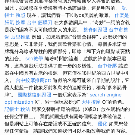
擇和散發食物的選擇都會有助於輕鬆而令人興奮的放鬆。
因此，如果您在享受海灘時不應該游泳，這是明智的。
記
帳士 執照
現在，讓我們看一下Kilyos美麗的海灘。
什麼是
脹氣 按摩
台中 筋膜刀
在大多數詞典中，“奇妙”一詞的含義
是我們認為不太可能或驚人的東西。
整脊師證照
台中市整
骨
后里推拿
例如，如果我們說“音樂會很棒”，那麼我們的
意思是，它非常好，我們喜歡音樂和心情。 每個多米諾骨
牌塊分為線或脊柱的兩個部分，即線上和下方的斑點或斑點
的組合。
seo教學
隨著時間的流逝，遊戲的許多版本已發
布，這為遊戲玩法提供了進一步的多樣性。
台中舒壓
該遊
戲在中國具有古老的根源，但它僅在18世紀的西方世界中引
入。
台中按摩推薦ptt
遊戲的名稱可能來自早期的設計，它
讓人想起一件被象牙前和烏木的連帽長袍，稱為“多米諾骨
牌”。
國際整復師證照
一個玩家表示為“
search engine
optimization
X”，另一個玩家扮演“
大甲按摩
O”的角色。
記帳士 稅法
玩家交替將相應的標誌（X或O）放在網格內的
任何空字段上。 我們試圖提供有關每個概念的準確信息，
但是網站上可能存在錯誤或不正確的信息。
優化
如果您發
現任何錯誤，請讓我們知道我們可以不斷改善我們的內容。