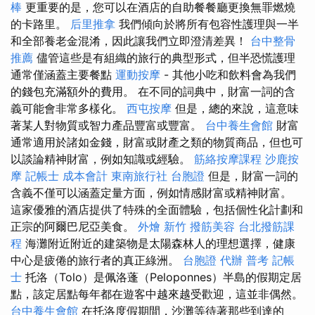
棒
更重要的是，您可以在酒店的自助餐餐廳更換無罪燃燒
的卡路里。
后里推拿
我們傾向於將所有包容性護理與一半
和全部養老金混淆，因此讓我們立即澄清差異！
台中整骨
推薦
儘管這些是有組織的旅行的典型形式，但半恐慌護理
通常僅涵蓋主要餐點
運動按摩
- 其他小吃和飲料會為我們
的錢包充滿額外的費用。 在不同的詞典中，財富一詞的含
義可能會非常多樣化。
西屯按摩
但是，總的來說，這意味
著某人對物質或智力產品豐富或豐富。
台中養生會館
財富
通常適用於諸如金錢，財富或財產之類的物質商品，但也可
以談論精神財富，例如知識或經驗。
筋絡按摩課程
沙鹿按
摩
記帳士 成本會計
東南旅行社 台胞證
但是，財富一詞的
含義不僅可以涵蓋定量方面，例如情感財富或精神財富。
這家優雅的酒店提供了特殊的全面體驗，包括個性化計劃和
正宗的阿爾巴尼亞美食。
外燴 新竹
撥筋美容
台北撥筋課
程
海灘附近附近的建築物是太陽森林人的理想選擇，健康
中心是疲倦的旅行者的真正綠洲。
台胞證 代辦
普考 記帳
士
托洛（Tolo）是佩洛蓬（Peloponnes）半島的假期定居
點，該定居點每年都在遊客中越來越受歡迎，這並非偶然。
台中養生會館
在托洛度假期間，沙灘等待著那些到達的