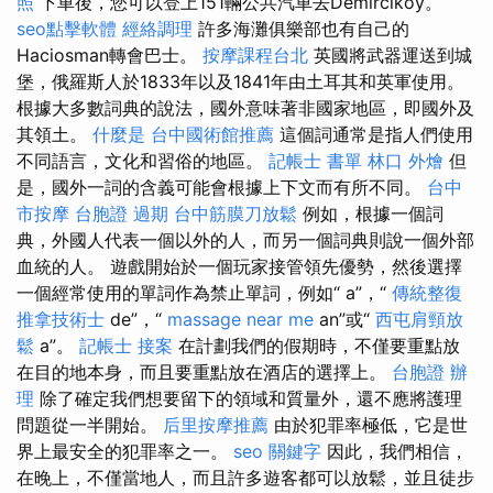
照
下車後，您可以登上151輛公共汽車去Demirciköy。
seo點擊軟體
經絡調理
許多海灘俱樂部也有自己的
Haciosman轉會巴士。
按摩課程台北
英國將武器運送到城
堡，俄羅斯人於1833年以及1841年由土耳其和英軍使用。
根據大多數詞典的說法，國外意味著非國家地區，即國外及
其領土。
什麼是
台中國術館推薦
這個詞通常是指人們使用
不同語言，文化和習俗的地區。
記帳士 書單
林口 外燴
但
是，國外一詞的含義可能會根據上下文而有所不同。
台中
市按摩
台胞證 過期
台中筋膜刀放鬆
例如，根據一個詞
典，外國人代表一個以外的人，而另一個詞典則說一個外部
血統的人。 遊戲開始於一個玩家接管領先優勢，然後選擇
一個經常使用的單詞作為禁止單詞，例如“ a”，“
傳統整復
推拿技術士
de”，“
massage near me
an”或“
西屯肩頸放
鬆
a”。
記帳士 接案
在計劃我們的假期時，不僅要重點放
在目的地本身，而且要重點放在酒店的選擇上。
台胞證 辦
理
除了確定我們想要留下的領域和質量外，還不應將護理
問題從一半開始。
后里按摩推薦
由於犯罪率極低，它是世
界上最安全的犯罪率之一。
seo 關鍵字
因此，我們相信，
在晚上，不僅當地人，而且許多遊客都可以放鬆，並且徒步