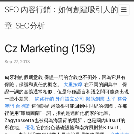
SEO 內容行銷：如何創建吸引人的文
章-SEO分析
Cz Marketing (159)
Sep 27, 2013
匈牙利的假期意義 保證一詞的含義也不例外，因為它具有
保險，保護和責任的概念。
大里按摩
在不同的詞典中，保
證一詞的含義通常相似，但是每種語言和語之間可能會出現
一些小差異。
網路行銷
外商設立公司
撥筋創業
太平 整骨
澳門 台胞證
這個詞的起源很可能回到中世紀的德國，在那
裡使用“庫爾圖蘭”一詞，指的是遠離他們家的地區。
Zagytassetta也被稱為海灘節的場所，也是國內kitsurf的
所在地。
優化
它的出色基礎設施和南方風對於Kitsurf，