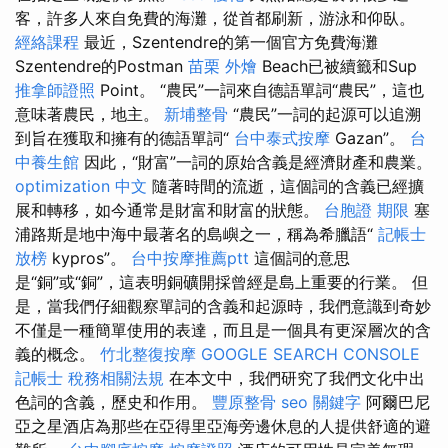
客，許多人來自免費的海灘，從首都刷新，游泳和仰臥。
經絡課程
最近，Szentendre的第一個官方免費海灘
Szentendre的Postman
苗栗 外燴
Beach已被續籤和Sup
推拿師證照
Point。 “農民”一詞來自德語單詞“農民”，這也
意味著農民，地主。
新埔整骨
“農民”一詞的起源可以追溯
到旨在獲取和擁有的德語單詞“
台中泰式按摩
Gazan”。
台
中養生館
因此，“財富”一詞的原始含義是經濟財產和農業。
optimization 中文
隨著時間的流逝，這個詞的含義已經擴
展和轉移，如今通常是財富和財富的狀態。
台胞證 期限
塞
浦路斯是地中海中最著名的島嶼之一，稱為希臘語“
記帳士
放榜
kypros”。
台中按摩推薦ptt
這個詞的意思
是“銅”或“銅”，這表明銅礦開採曾經是島上重要的行業。 但
是，當我們仔細觀察單詞的含義和起源時，我們意識到奇妙
不僅是一種簡單使用的表達，而且是一個具有更深層次的含
義的概念。
竹北整復按摩
GOOGLE SEARCH CONSOLE
記帳士 稅務相關法規
在本文中，我們研究了我們文化中出
色詞的含義，歷史和作用。
豐原整骨
seo 關鍵字
阿爾巴尼
亞之星酒店為那些在亞得里亞海旁邊休息的人提供舒適的避