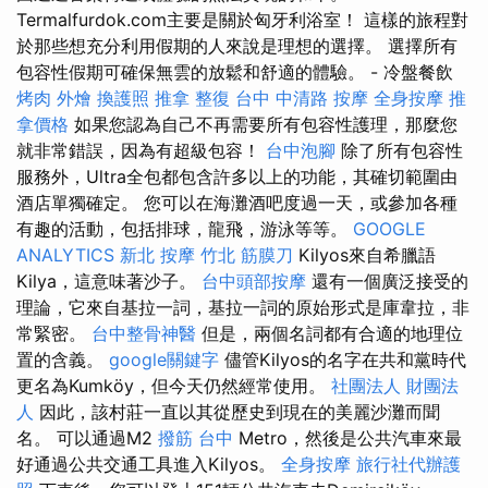
Termalfurdok.com主要是關於匈牙利浴室！ 這樣的旅程對
於那些想充分利用假期的人來說是理想的選擇。 選擇所有
包容性假期可確保無雲的放鬆和舒適的體驗。 - 冷盤餐飲
烤肉 外燴
換護照
推拿 整復
台中 中清路 按摩
全身按摩
推
拿價格
如果您認為自己不再需要所有包容性護理，那麼您
就非常錯誤，因為有超級包容！
台中泡腳
除了所有包容性
服務外，Ultra全包都包含許多以上的功能，其確切範圍由
酒店單獨確定。 您可以在海灘酒吧度過一天，或參加各種
有趣的活動，包括排球，龍飛，游泳等等。
GOOGLE
ANALYTICS
新北 按摩
竹北 筋膜刀
Kilyos來自希臘語
Kilya，這意味著沙子。
台中頭部按摩
還有一個廣泛接受的
理論，它來自基拉一詞，基拉一詞的原始形式是庫韋拉，非
常緊密。
台中整骨神醫
但是，兩個名詞都有合適的地理位
置的含義。
google關鍵字
儘管Kilyos的名字在共和黨時代
更名為Kumköy，但今天仍然經常使用。
社團法人 財團法
人
因此，該村莊一直以其從歷史到現在的美麗沙灘而聞
名。 可以通過M2
撥筋 台中
Metro，然後是公共汽車來最
好通過公共交通工具進入Kilyos。
全身按摩
旅行社代辦護