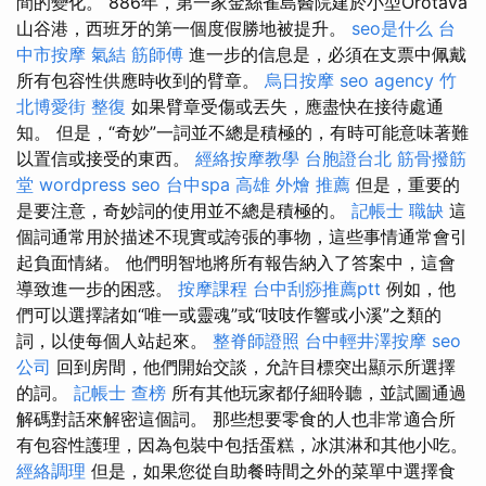
間的變化。 886年，第一家金絲雀島醫院建於小型Orotava
山谷港，西班牙的第一個度假勝地被提升。
seo是什么
台
中市按摩
氣結
筋師傅
進一步的信息是，必須在支票中佩戴
所有包容性供應時收到的臂章。
烏日按摩
seo agency
竹
北博愛街 整復
如果臂章受傷或丟失，應盡快在接待處通
知。 但是，“奇妙”一詞並不總是積極的，有時可能意味著難
以置信或接受的東西。
經絡按摩教學
台胞證台北
筋骨撥筋
堂
wordpress seo
台中spa
高雄 外燴 推薦
但是，重要的
是要注意，奇妙詞的使用並不總是積極的。
記帳士 職缺
這
個詞通常用於描述不現實或誇張的事物，這些事情通常會引
起負面情緒。 他們明智地將所有報告納入了答案中，這會
導致進一步的困惑。
按摩課程
台中刮痧推薦ptt
例如，他
們可以選擇諸如“唯一或靈魂”或“吱吱作響或小溪”之類的
詞，以使每個人站起來。
整脊師證照
台中輕井澤按摩
seo
公司
回到房間，他們開始交談，允許目標突出顯示所選擇
的詞。
記帳士 查榜
所有其他玩家都仔細聆聽，並試圖通過
解碼對話來解密這個詞。 那些想要零食的人也非常適合所
有包容性護理，因為包裝中包括蛋糕，冰淇淋和其他小吃。
經絡調理
但是，如果您從自助餐時間之外的菜單中選擇食