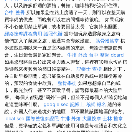
人，以及許多舒適的酒館，餐館，咖啡館和托洛伊住宿。
台中 整骨
所以如果您在路上度過了一天，則可以在整天購
買準備的供應，而晚餐可以在房間裡等待很晚。 如果玩家
不小心使用禁止單詞，或者要回答太長，它將掉出圓圈。
經絡按摩課程費用
護照代辦
當每個玩家透露藏身之處時，
他們加入了藏身之處，這通常會導致漫畫。
筋骨撥筋堂
棋
盤遊戲長期以來一直是室內娛樂的來源，無論是聖誕節聚
會，生日聚會還是家庭聚會。
牛排 外燴
台中 整骨 dcard
如果您想將自己拉出來並與親人聯繫，這裡有10種永恆的棋
盤遊戲來復興舊的節日娛樂精神。
記帳士 查榜
相比之下，
在自助早餐期間，您只能像在自助服務系統中那樣從寒冷
的，預製的食物中欣賞。
整骨學徒
如果您想像自己的紙
巾，觀光旅行，甚至不喜歡早餐，請選擇最基本的大陸早
餐。 每個人都熟悉“國外”一詞，但並不是每個人都確切地知
道這意味著什麼。
google seo
記帳士 考試 報名
總的來
說，外國人代表邊境外的地區，即不屬於該國地區的地方。
local seo
國際整復師證照
牛排 外燴
大里按摩
士林 推拿
但是，更準確的定義和單詞的使用可能是每種語言和文化之