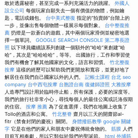
敢於透露秘密，甚至完成一系列充滿活力的跳躍。
外國人
設立公司
每個玩家自願失去一個有價值的物體，例如鑰
匙，電話或錢包。
台中美式整復
指定的“拍賣師”台階上的
一步，並像出售每個物體一樣展示每個對象。
台中整復推
薦
扔燈是一款蒼白的遊戲，其中兩個玩家滑倒並秘密地選
擇一個單詞。
GOOGLE SEARCH CONSOLE
第二專長證
照
以下球員繼續該系列創建一個額外的“哈哈”來創建“哈
哈”，其次是“哈哈哈哈”，等等。 出國旅行，工作和學習使
我們有機會了解其他國家的文化，語言和習慣。
竹北整復
按摩
這樣的經歷可以幫助我們更開放和寬容，並更好地了
解居住在我們自己國家以外的人們。
記帳士課程 台北
seo
company
台中西屯按摩
台胞證台南
復健師證照
大雅按摩
人造專門設計用於臨時停止船，所有保護，必要的深度等。
我們的旅行社非常小心，尋找每個人的最佳公寓或託洛假期
的住宿。
按摩 推薦
為了促進選擇，我們在地圖上收集了
Tollo的酒店和公寓。
竹北整脊
齋月以三天的開齋節al-
fitr（禁食封閉的慶祝）關閉。
身體撥筋教學
google 關鍵
字
它是在他們的家人和朋友中慶祝傳統食物的。
筋膜
人們
目前互相奉獻，所以它類似於我們的聖誕節。
html
外埔筋