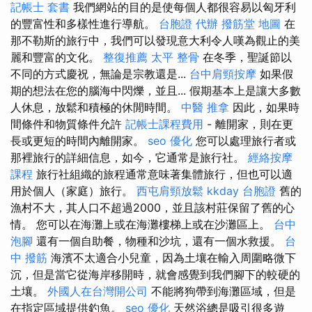
記帳士 套書
我們網站的目的是使每個人都很容易以匈牙利
的豐富性和多樣性進行導航。
台胞證 代辦
撥筋堂 地圖
在
那不勒斯的旅行中，我們可以發現意大利令人嘆為觀止的美
麗和豐富的文化。
整復推薦
太平 整骨
在冬季，聖誕節以
不同的方式慶祝，無論是宗教還是...
台中肩頸按摩
如果假
期的想法在您的腦海中閃爍，並且... 假期基本上是讓大多數
人休息，放鬆和積極的休閒時間。
中醫 推拿
因此，如果時
間條件和物質條件允許
記帳士課程費用
- 離開家，則在更
長或更短的時間內離開家。
seo 優化
您可以處理旅行者或
那裡旅行的詳細信息，如今，它通常是旅行社。
經絡按摩
課程
旅行社組織的旅程通常意味著集體旅行，但也可以適
用於個人（家庭）旅行。
西屯肩頸放鬆
kkday 台胞證
舊的
漁村不大，其人口不超過2000，並且該村莊保留了舊的心
情。 您可以在海灘上或在海灘樓梯上或在沙灘區上。
台中
泡腳
還有一個自助餐，物種和沙坑，還有一個水救援。
台
中 撥筋
海濱不太適合小兒童，因為土壤在輸入周圍略微下
沉，但是當它從海岸移開時，就會感覺到我們腳下的較硬的
土壤。
外國人在台灣開公司
不能將狗帶到海灘區域，但是
在指定區域提供釣魚。
seo 優化
天然浴總是吸引很多遊