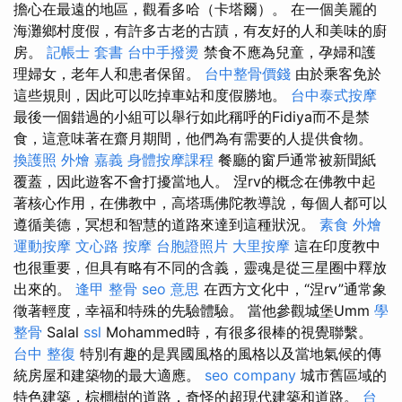
擔心在最遠的地區，觀看多哈（卡塔爾）。 在一個美麗的
海灘鄉村度假，有許多古老的古蹟，有友好的人和美味的廚
房。
記帳士 套書
台中手撥燙
禁食不應為兒童，孕婦和護
理婦女，老年人和患者保留。
台中整骨價錢
由於乘客免於
這些規則，因此可以吃掉車站和度假勝地。
台中泰式按摩
最後一個錯過的小組可以舉行如此稱呼的Fidiya而不是禁
食，這意味著在齋月期間，他們為有需要的人提供食物。
換護照
外燴 嘉義
身體按摩課程
餐廳的窗戶通常被新聞紙
覆蓋，因此遊客不會打擾當地人。 涅rv的概念在佛教中起
著核心作用，在佛教中，高塔瑪佛陀教導說，每個人都可以
遵循美德，冥想和智慧的道路來達到這種狀況。
素食 外燴
運動按摩
文心路 按摩
台胞證照片
大里按摩
這在印度教中
也很重要，但具有略有不同的含義，靈魂是從三星圈中釋放
出來的。
逢甲 整骨
seo 意思
在西方文化中，“涅rv”通常象
徵著輕度，幸福和特殊的先驗體驗。 當他參觀城堡Umm
學
整骨
Salal
ssl
Mohammed時，有很多很棒的視覺聯繫。
台中 整復
特別有趣的是異國風格的風格以及當地氣候的傳
統房屋和建築物的最大適應。
seo company
城市舊區域的
特色建築，棕櫚樹的道路，奇怪的超現代建築和道路。
台