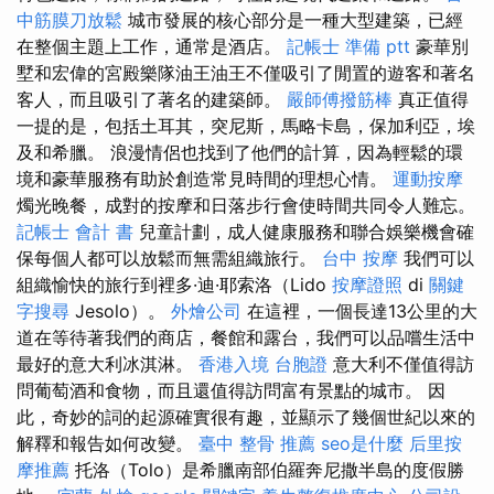
中筋膜刀放鬆
城市發展的核心部分是一種大型建築，已經
在整個主題上工作，通常是酒店。
記帳士 準備 ptt
豪華別
墅和宏偉的宮殿樂隊油王油王不僅吸引了閒置的遊客和著名
客人，而且吸引了著名的建築師。
嚴師傅撥筋棒
真正值得
一提的是，包括土耳其，突尼斯，馬略卡島，保加利亞，埃
及和希臘。 浪漫情侶也找到了他們的計算，因為輕鬆的環
境和豪華服務有助於創造常見時間的理想心情。
運動按摩
燭光晚餐，成對的按摩和日落步行會使時間共同令人難忘。
記帳士 會計 書
兒童計劃，成人健康服務和聯合娛樂機會確
保每個人都可以放鬆而無需組織旅行。
台中 按摩
我們可以
組織愉快的旅行到裡多·迪·耶索洛（Lido
按摩證照
di
關鍵
字搜尋
Jesolo）。
外燴公司
在這裡，一個長達13公里的大
道在等待著我們的商店，餐館和露台，我們可以品嚐生活中
最好的意大利冰淇淋。
香港入境 台胞證
意大利不僅值得訪
問葡萄酒和食物，而且還值得訪問富有景點的城市。 因
此，奇妙的詞的起源確實很有趣，並顯示了幾個世紀以來的
解釋和報告如何改變。
臺中 整骨 推薦
seo是什麼
后里按
摩推薦
托洛（Tolo）是希臘南部伯羅奔尼撒半島的度假勝