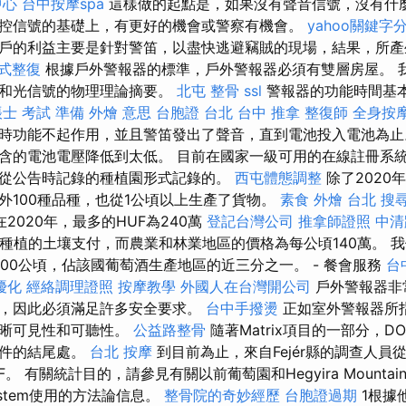
中心
台中按摩spa
這樣做的起點是，如果沒有聲音信號，沒有什
控信號的基礎上，有更好的機會或警察有機會。
yahoo關鍵字
戶的利益主要是針對警笛，以盡快逃避竊賊的現場，結果，所產
式整復
根據戶外警報器的標準，戶外警報器必須有雙層房屋。 
音和光信號的物理理論摘要。
北屯 整骨
ssl
警報器的功能時間基
士 考試 準備
外燴 意思
台胞證 台北
台中 推拿
整復師
全身按
時功能不起作用，並且警笛發出了聲音，直到電池投入電池為
含的電池電壓降低到太低。 目前在國家一級可用的在線註冊系
從公告時記錄的種植園形式記錄的。
西屯體態調整
除了2020
外100種品種，也從1公頃以上生產了貨物。
素食 外燴 台北
搜
在2020年，最多的HUF為240萬
登記台灣公司
推拿師證照
中清
萄種植的土壤支付，而農業和林業地區的價格為每公頃140萬。 
000公頃，佔該國葡萄酒生產地區的近三分之一。 - 餐會服務
台
優化
經絡調理證照
按摩教學
外國人在台灣開公司
戶外警報器非
，因此必須滿足許多安全要求。
台中手撥燙
正如室外警報器所
清晰可見性和可聽性。
公益路整骨
隨著Matrix項目的一部分，
案件的結尾處。
台北 按摩
到目前為止，來自Fejér縣的調查人員
。 有關統計目的，請參見有關以前葡萄園和Hegyira Mountain 
stem使用的方法論信息。
整骨院的奇妙經歷
台胞證過期
1根據