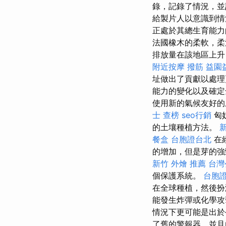
錄，記錄了情況，並
給製片人以意識到情
正處於其總生育能力
法國橡木的柔軟，
排放量在該地區上升
附近按摩
撥筋
益園
址做出了貢獻以處
能力的變化以及確定
使用新的氣候友好的
士 查榜
seo行銷
匈
的土壤種植方法。
餐盒
台胞證台北
在
的增加，但是芽的強
新竹 外燴 推薦
台灣
個保護系統。
台胞
在全球種植，然後
能發生炸彈或化學
情況下更可能是出
了舊的警報器，並且