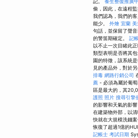
記。
養生整復推廣
偷，因此，在遠程監
我們認為，我們的客
能少。
外燴 宜蘭
美
句話，並保留了聲
的警笛期確定。
記帳
以不止一次目睹此正
類型表明是否將其包
園的特徵，該系統是
見的產品外，對於另
排毒
網路行銷公司
薦
- 必須為屬於葡
區是最大的，其20,
護照 照片
搜尋引擎
的影響和天氣的影響
在建築物外部，以
快就在大規模洗錢
恢復了超過1億的HUF
記帳士 考試日期
Sy