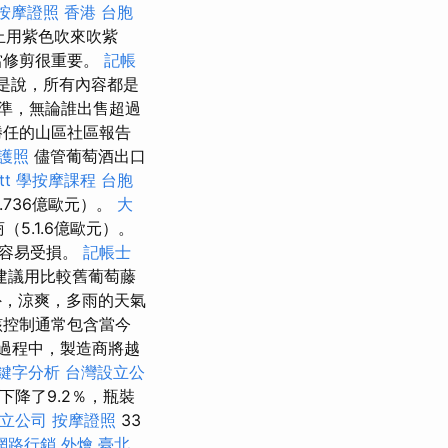
按摩證照
香港 台胞
止用紫色吹來吹紫
當修剪很重要。
記帳
是說，所有內容都是
準，無論誰出售超過
勝任的山區社區報告
護照
儘管葡萄酒出口
t
學按摩課程
台胞
736億歐元）。
大
5.1.6億歐元）。
很容易受損。
記帳士
建議用比較舊葡萄藤
，涼爽，多雨的天氣
該控制通常包含當今
過程中，製造商將越
關鍵字分析
台灣設立公
下降了9.2％，瓶裝
立公司
按摩證照
33
網路行銷
外燴 臺北