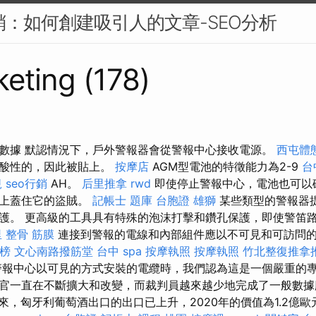
行銷：如何創建吸引人的文章-SEO分析
eting (178)
數據 默認情況下，戶外警報器會從警報中心接收電源。
西屯體
，酸性的，因此被貼上。
按摩店
AGM型電池的特徵能力為2-9
台
規
seo行銷
AH。
后里推拿
rwd
即使停止警報中心，電池也可以
壁上蓋住它的盜賊。
記帳士 題庫
台胞證 雄獅
某些類型的警報器
護。 更高級的工具具有特殊的泡沫打擊和鑽孔保護，即使警笛
 整骨
筋膜
連接到警報的電線和內部組件應以不可見和可訪問
榜
文心南路撥筋堂
台中 spa
按摩執照
按摩執照
竹北整復推拿
報中心以可見的方式安裝的電纜時，我們認為這是一個嚴重的專
官一直在不斷擴大和改變，而裁判員越來越少地完成了一般數
來，匈牙利葡萄酒出口的出口已上升，2020年的價值為1.2億