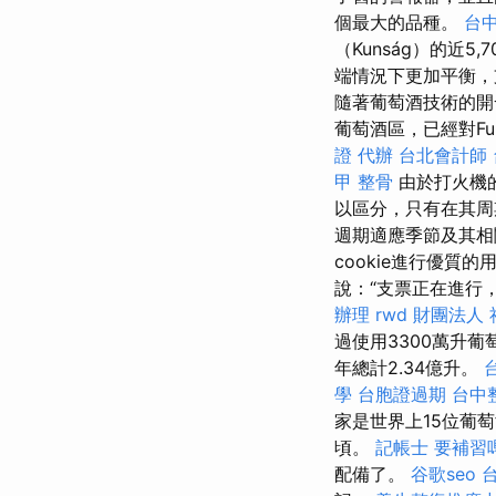
個最大的品種。
台中
（Kunság）的近5
端情況下更加平衡
隨著葡萄酒技術的開
葡萄酒區，已經對Fu
證 代辦
台北會計師
甲 整骨
由於打火機
以區分，只有在其
週期適應季節及其相關
cookie進行優質的
說：“支票正在進行
辦理
rwd
財團法人 
過使用3300萬升
年總計2.34億升。
學
台胞證過期
台中
家是世界上15位葡
頃。
記帳士 要補習
配備了。
谷歌seo