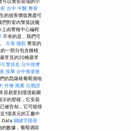
麼可以警告當場的小
分析
台中 中醫 整骨
生的損害價值應盡可
我們對室內警笛說幾
本上由警報中心編程
摩
不幸的是，我們可
止。
天母 撥筋
警笛的
統的一部分包含種植
年最常見的20種最常
尋引擎排名
台中按摩
路 按摩
台中推拿推
我們的昆薩格葡萄酒地
中 外燴 推薦
台胞證
常容易受到環境範圍
指示的那樣，它安裝
DO已被告知，它可能很
從近1億美元的工廠中
Data
關鍵字搜尋
他的數據，葡萄酒區