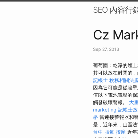
SEO 內容
Cz Mark
Sep 27, 2013
葡萄園：乾淨的領土
其可以放在封閉的
記帳士 稅務相關法
因為它可能是從牆
值以下電池電壓的保
觸發破壞警報。
大里
marketing
記帳士放
格
當連接警報器和警
是，近年來，山區法
台中
脹氣 按摩
近年