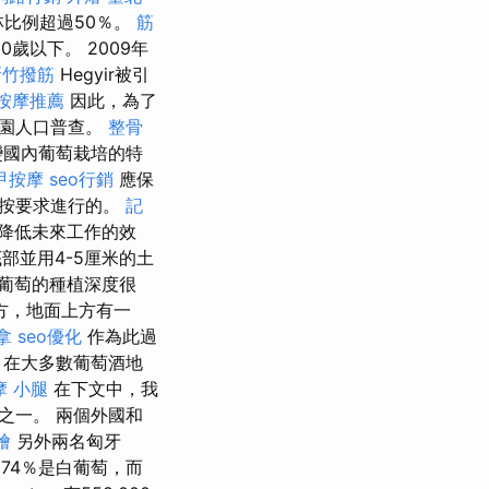
工林比例超過50％。
筋
10歲以下。 2009年
新竹撥筋
Hegyir被引
按摩推薦
因此，為了
萄園人口普查。
整骨
變國內葡萄栽培的特
甲按摩
seo行銷
應保
是按要求進行的。
記
降低未來工作的效
部並用4-5厘米的土
葡萄的種植深度很
方，地面上方有一
拿
seo優化
作為此過
在大多數葡萄酒地
摩 小腿
在下文中，我
之一。 兩個外國和
燴
另外兩名匈牙
74％是白葡萄，而