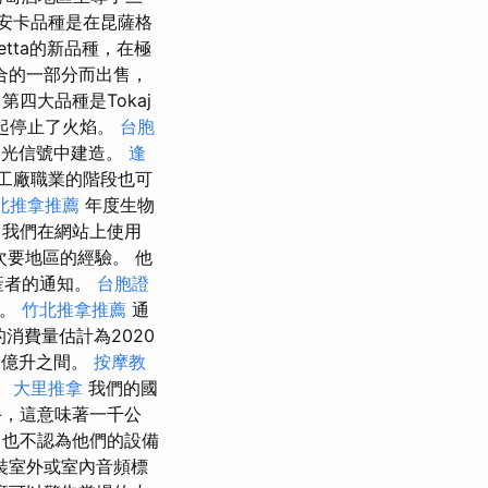
安卡品種是在昆薩格
letta的新品種，在極
合的一部分而出售，
第四大品種是Tokaj
員一起停止了火焰。
台胞
和光信號中建造。
逢
工廠職業的階段也可
北推拿推薦
年度生物
。 我們在網站上使用
個次要地區的經驗。 他
產者的通知。
台胞證
告。
竹北推拿推薦
通
消費量估計為2020
6億升之間。
按摩教
。
大里推拿
我們的國
手，這意味著一千公
，也不認為他們的設備
裝室外或室內音頻標