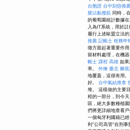
台胞證
台中刮痧推
膜沾黏撥筋
同時，在H
的葡萄園統計數據
入為IT系統，用於
履行上述歐盟立法的
推薦
記帳士 稅務申
徵方面起著重要作用
留材料處理，在機器
帳士 課程 高雄
如果
率。
外燴 臺北
腳底
地覆蓋，這很有用
好。
台中氣結推拿
堆。 這樣做的主要
程的一部分，到今天
區，絕大多數種植
們將更詳細地查看戶
一個匈牙利國籍已
利“公司高管”在刑