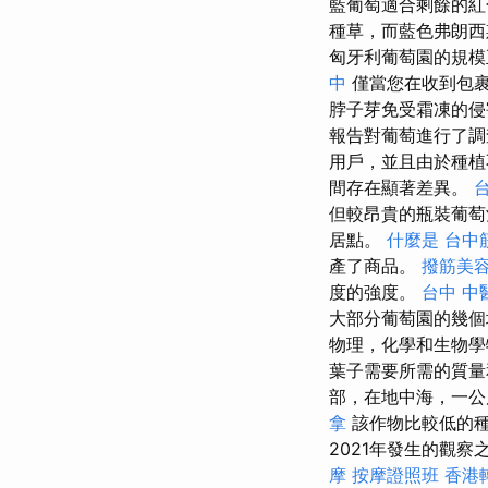
藍葡萄適合剩餘的
種草，而藍色弗朗西斯
匈牙利葡萄園的規模
中
僅當您在收到包裹
脖子芽免受霜凍的
報告對葡萄進行​​
用戶，並且由於種植
間存在顯著差異。
但較昂貴的瓶裝葡萄
居點。
什麼是
台中
產了商品。
撥筋美
度的強度。
台中 中
大部分葡萄園的幾
物理，化學和生物
葉子需要所需的質
部，在地中海，一公
拿
該作物比較低的種植
2021年發生的觀
摩
按摩證照班
香港