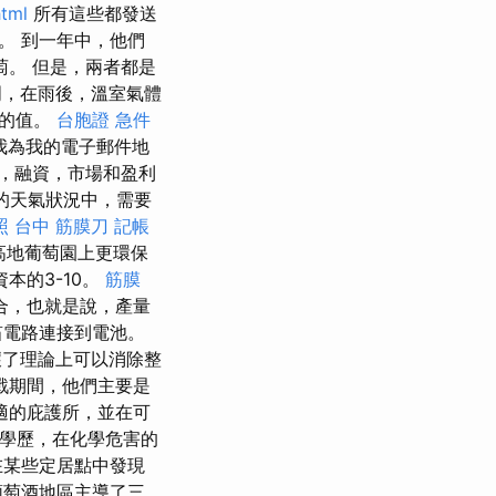
html
所有這些都發送
。 到一年中，他們
萄。 但是，兩者都是
，在雨後，溫室氣體
大的值。
台胞證 急件
我為我的電子郵件地
，融資，市場和盈利
的天氣狀況中，需要
照
台中 筋膜刀
記帳
高地葡萄園上更環保
本的3-10。
筋膜
合，也就是說，產量
笛電路連接到電池。
壞了理論上可以消除整
戰期間，他們主要是
適的庇護所，並在可
等學歷，在化學危害的
在某些定居點中發現
葡萄酒地區主導了三