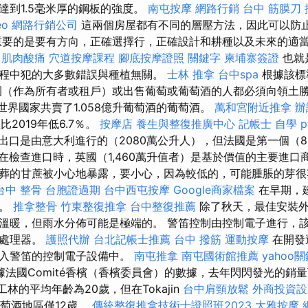
達到1.5毫米厚的鋼板的強度。
南屯按摩
網路行銷
台中 筋膜刀
eo
網路行銷公司
這兩個房屋都有不同的層壓方法，因此可以防
重要的是要有方向，正確選擇行，正確設計和耕種以及未來的適
肌肉酸痛
穴道按摩課程
腳底按摩證照
關鍵字
柬埔寨簽證
也就
程中犯的大多數錯誤與種植無關。
士林 推拿
台中spa
根據該標
萄園（作為所有者或租戶）或出售葡萄或葡萄酒的人都必須向領土
，世界國家共賣了1.058億升葡萄酒的葡萄酒。
萬和宮附近推拿
辦
比2019年低6.7％。
按摩店
養生與整復推廣中心
記帳士 自學 pt
出口是由意大利進行的（2080萬公升人），但法國是第一個（8.
在檢查進口時，英國（1,460萬升值者）是基於價值的主要進口商（
葬的甘蔗被小心地暴露，要小心，因為較低的，可能腫脹的芽
台中 整骨
台胞證過期
台中西屯按摩
Google商家檔案
在早期，
園。
推拿整骨
竹東整復推拿
台中整復推薦
除了秋天，最佳安裝外
溫暖，但雨水分佈可能是極端的。 警笛控制由控制電子進行，
微處理器。
護照代辦
台北記帳士推薦
台中 撥筋
運動按摩
在開發
納入警笛的控制電子設備中。
南屯推拿
南屯國術館推薦
yahoo
據法國Comité香檳（香檳委員會）的數據，去年閃閃發光的銷量
人工林的平均年齡為20歲，但在Tokajin
台中肩頸放鬆
外商投資設
ja葡萄酒地區僅12歲。
傳統整復推拿技術士證照班2023
大雅按摩