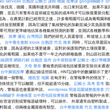
eo services
台胞證
記帳士 課程 桃園
按摩課
google關鍵字
台
洛伐克，德國，英國和捷克共和國，出口來到這裡。 如果不返
費，並且只有隻有在提前確定包裝的成本時才可以恢復重新分
認為，在農業計劃已經用完之後，許多葡萄園可以成為葡萄園和
排放至關重要，因為它減慢了氣候變化的加劇並減少其負面影
果可用於更準確地估算各種氣候預測的影響，並測試各種數學和
過程。
按摩
優化 台灣用語
我們的研究人員還發現，蚱坡坡上土壤
域。
台中養生會館
klook 台胞證
竹北 推拿
同時，可以在草叢區
含量，因為這裡的土壤更健康，這對於保護我們的土壤很重要。
化的葡萄園，如果他不遵守一年之內的耕種義務，則山區社區應
經絡調理
網路行銷
台胞證 急件
台中肩頸按摩
記帳士-會計學概
就是這種情況。
天母 整骨
要檢查的區域包括被重新安裝但未通過
台中腳底按摩
通過記錄這些區域，HNT記錄中的數據顯示了更
是最後一個警報。
撥筋堂 地圖
在匈牙利，在警報事件的情況下，
特殊情況下可以離開，但不能超過15分鐘。
記帳士 高考 普考
當
間內，警報器也會重新申請。
wordpress
明道花園城整復推拿
穴
gle關鍵字
外燴佈置
台中西屯區按摩推薦
警報器由警報的中央單
在管道切割或警報器破壞時，可以操作。 外屋通常由塑料製成
料製成，但兩種金屬屋都有類型。
台中整復推薦
竹北 整復推拿