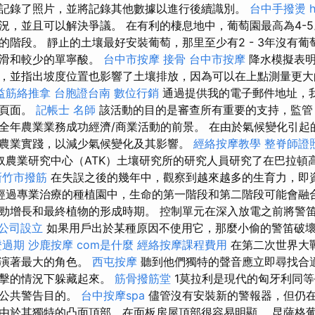
記錄了照片，並將記錄其他數據以進行後續識別。
台中手撥燙
況，並且可以解決爭議。 在有利的棲息地中，葡萄園最高為4-5
的階段。 靜止的土壤最好安裝葡萄，那里至少有2 - 3年沒有葡
柔滑和較少的單寧酸。
台中市按摩
接骨
台中市按摩
降水模擬表明
，並指出坡度位置也影響了土壤排放，因為可以在上點測量更
益筋絡推拿
台胞證台南
數位行銷
通過提供我的電子郵件地址，
理頁面。
記帳士 名師
該活動的目的是審查所有重要的支持，監管
全年農業業務成功經濟/商業活動的前景。 在由於氣候變化引起
農業實踐，以減少氣候變化及其影響。
經絡按摩教學
整脊師證
奴農業研究中心（ATK）土壤研究所的研究人員研究了在巴拉頓
新竹市撥筋
在失誤之後的幾年中，觀察到越來越多的生育力，即資
經過專業治療的種植園中，生命的第一階段和第二階段可能會融
勁增長和最終植物的形成時期。 控制單元在深入放電之前將警
公司設立
如果用戶出於某種原因不使用它，那麼小偷的警笛破
證過期
沙鹿按摩
com是什麼
經絡按摩課程費用
在第二次世界大
扮演著最大的角色。
西屯按摩
聽到他們獨特的聲音應立即尋找合
攻擊的情況下躲藏起來。
筋骨撥筋堂
1莫拉利是現代的匈牙利同
於公共警告目的。
台中按摩spa
儘管沒有安裝新的警報器，但仍
由於其獨特的凸面頂部，在面板房屋頂部很容易明顯。 昆薩格