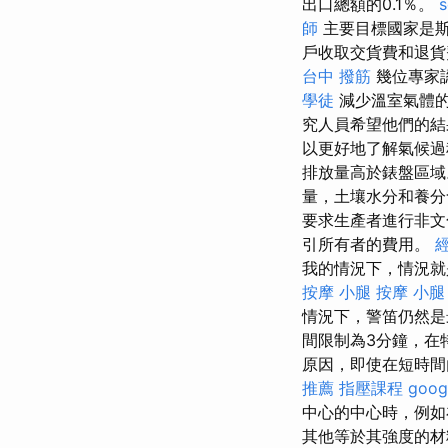
出口總額的0.1％。
s
師
主要目標國家是斯
戶收取交貨費和退貨
台中 撥筋
幾位專家
學徒
減少溫室氣體的
究人員希望他們的結
以更好地了解氣候
排放量高於錶盤區
量，土壤水分和養分
要求生產者進行非文
引所有者的費用。
我的情況下，情況
按摩 小腿
按摩 小腿
情況下，警笛仍然
間限制為3分鐘，在
原因，即使在短時
推薦
指壓課程
goo
中心的中心時，例如
其他等於其強度的材