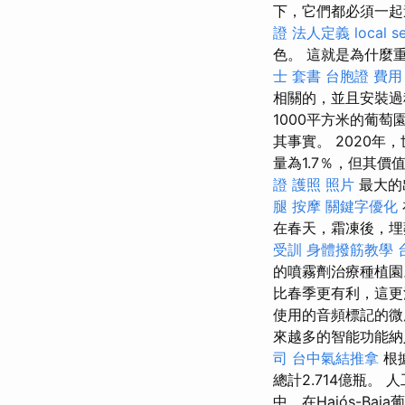
下，它們都必須一起
證
法人定義
local s
色。 這就是為什麼
士 套書
台胞證 費用
相關的，並且安裝過
1000平方米的葡
其事實。 2020年
量為1.7％，但其價值
證 護照 照片
最大的
腿 按摩
關鍵字優化
在春天，霜凍後，埋
受訓
身體撥筋教學
的噴霧劑治療種植
比春季更有利，這更
使用的音頻標記的
來越多的智能功能
司
台中氣結推拿
根
總計2.714億瓶。 
中，在Hajós-Ba