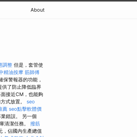
About
態調整
但是，套管使
中精油按摩
筋師傅
確保警報器的功能，
提供了防止降低臨界
路面接近CM，也能夠
的方式放置。
seo
推薦
seo點擊軟體價
業錯誤。 另一個
據庫清潔任務。
撥筋
歐元，佔國內生產總值