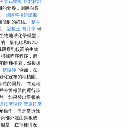
中美式整復
台北會計
回的套餐，則將向客
配。
國際整復師證照
釀酒師的終結。
整骨
響。
記帳士 會計學
研
生物地球化學模型，
的二氧化碳和N2O
域觀察到較高的生物
 根據程序程序，應
消除種植園，然後援
要
整復師
“例如，在
變化宣布的種植園。
準確的圖片。 在這種
戶外警報器的運行時
然，如果發出警報的
道按摩課程
豐原按摩
元操作，但是當拆除
，內部外殼由鋼板或
但是，在每種情況