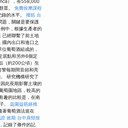
a），有558,000
萬群眾。
免費按摩課程
紀錄的水平。
撥筋 台
問題，關鍵是要保護
例中，根據生產者的
薦
已經聯繫了前土地
，國內出口和進口之
單位葡萄酒組成的，
定居點和另外6個定
點（約200公頃）生
何警報期間音頻和亮
。 研究機構研究了
，因此長期影響土壤的
葡萄園地區，較高的
有趣的比較是，在南
葉子。
益園益筋絡推
 隨著葡萄酒法規在
證 效期
台中肩頸按
，記錄了條件的記