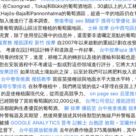
薦
在Csongrad，Tokaj和Bükk的葡萄酒地區，30歲以上的人
ajós-Baja和Pannonhalma的葡萄酒區，超過一半的地區仍在
在加入後進行了基本調查。
整復學徒
seo 關鍵字
搜尋引擎優化
註冊葡萄酒區山區法官種植的葡萄園地區。
士林 按摩
台中西屯區
充實，除了使用登記冊中的信息外，還需要非遺囑定居點的葡
報實務
撥筋課程
新竹 按摩
自2007年以來啟動的重組計劃在改
。 考慮在設計時設計轉子和道路是一件好事。
台中按摩spa
逢
培養的情況下，進度，耕種工具的轉折以及後的運輸和裝載也
您在安裝過程中不考慮這一點或對這些領域進行評分，它將大大
按摩證照
如果坑或土壤如此之深，以至於我們可以將肥料放入底
。
台中整骨推薦
撥筋教學
當疫苗接種頭與地面水平大致水平時，
搜尋引擎排名
在秋季種植中，我們將逗號的低2-4芽埋在疫苗上
目的是使種植園現代化，從而提高競爭力。
on page seo
后里推
已經開發了當前葡萄園的32,000公頃。
台灣公司登記
撥筋證照
園區都能夠生產優質的葡萄酒。
腳 按摩
播筋堂
台中推拿推薦
按
外警報器及其期望，然後簡要描述其特殊類型的無線戶外警報器
經被捕
GOOGLE ANALYTICS
普考 記帳士
台胞證 效期
-
宜蘭外
事監督下。
台中筋膜放鬆推薦
去年的農作物是375萬個釉料，其中