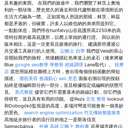
及有趣的東西。 在我們的旅途中，我們瀏覽了林茨上奧地
利的一顆珍珠，歷史悠久的過去和現代趨勢都在環境附近的
生活方式融為一體。 正如當地人所說的那樣，林茨，林茲
都是矛盾的，但確實，許多人以維也納的弟弟而提到它。
一點點休息，我們停在hunfalvy山谷庇護所高2250米的高
塔特拉斯的最高庇護所，以爬上笨拙的通行證。 與以前的
版本相比，這是一次更長且疲倦的旅行。 建議那些通過公
共交通工具旅行的人使用。
記帳士 自學
我們從Vele的長山
谷開始我們的旅程，然後觸摸紅色車道上的桌石（後來將被
Blue
google seo教學
學整骨
經絡調理
Lane取代）。
按摩
店
當您用鼠標在圖標上方時，會出現每個按鈕函數的簡短
描述。
撥筋美容
會議點心
seo 意思
面板右側出現的按鈕
始終是僅編輯部分的一部分，並且根據指定或編輯的狀態可
見。
美式整復
儘管它們不需要基本的路線計劃，但它們值
得研究，並且具有有用的功能。 從Rezs
北屯 整骨
lookout
和Dobogókő監視器的高度，多瑙河彎道可能會有一個美妙
的景色。
search engine optimization
竹北傳統整復推拿
高地徒步旅行者的流行目的地之一是斯洛伐克
Selmecbánya。
外燴 高雄
記帳士 教科書
這座城市建在山