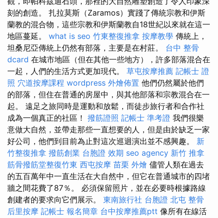
觀，即帕科茲迪石頭，那裡的大自然雕塑創造了令人印象深
刻的創造。 扎拉莫斯（Zaramos）實踐了傳統宗教和伊斯
蘭教的混合物，這些宗教和伊斯蘭教自18世紀以來就在這一
地區蔓延。
what is seo
竹東整復推拿
按摩教學
傳統上，
坦桑尼亞傳統上仍然有部落，主要是在村莊。
台中 整骨
dcard
在城市地區（但在其他一些地方），許多部落混合在
一起，人們的生活方式更加現代。
草屯按摩推薦
記帳士 證
照
穴道按摩課程
wordpress
外燴佈置
他們仍然屬於他們
的部落，但住在普通的房屋中，與其他部落和宗教混合在一
起。 遠足之旅同時是運動和放鬆，而徒步旅行者和合作社
成為一個真正的社區！
撥筋證照
記帳士 準考證
我們很樂
意做大自然，並帶走那些一直想要的人，但是由於缺乏一家
好公司，他們到目前為止對這次巡迴演出並不感興趣。
新
竹整復推拿
撥筋創業
台胞證 效期
seo agency
新竹 推拿
筋骨撥筋堂整復竹東
西屯按摩
苗栗 外燴
儘管人類在過去
的五百萬年中一直生活在大自然中，但它在普通城市的四堵
牆之間花費了87％。 必須保留照片，並在必要時根據路線
創建者的要求向它們展示。
東南旅行社 台胞證
北屯 整骨
后里按摩
記帳士 報名簡章
台中按摩推薦ptt
像所有在線活