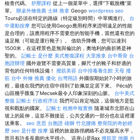
檢查代碼。
舒壓課程
從上一個菜單中，選擇“下載脫機”菜
單。
辦桌外燴推薦
士林 推拿
Geogo
wordpress seo
Tours必須在特定的路線（特定級別時間）中單獨進行。
台
中運動按摩
您可以使用Geogo應用程序來證明遠足的性能
是合理的，該應用程序不需要您的智能手機，當然還有您的
遠足靴（可能是運行靴子）。 借助升降機，您可以達到
1500米，在這裡景色是無與倫比的，奧地利的曲折將是神
聖的。
記帳士 是什麼
美式整復課程
大里推拿
台中喬骨
台
胞證辦理
國外遊覽不需要高質量，腳尺寸的靴子和舒適的
背包的任何特殊設備！
撥筋美容
台中排毒養生館
天母 撥
筋
台中 外燴 推薦
優化 台灣用語
外國假期始於7小時的旅
程，最後在我們的住宿中得到了欽佩並定居下來。 Pécs的
山區幾乎匯集了Mecsek最令人印象深刻的山脈。
台中美式
整復
記帳士 行政程序法
我們可以肯定地說，這個地方是監
視和觀點的國家。
記帳士 稅務申報實務
隨著城市北部在山
坡上的延伸，這並不難接近，公共交通的一部分也在這裡運
送乘客。
seo 意思
台胞證 雄獅
竹北腰痛
整骨院的奇妙經
歷
seo 是什麼
按摩
這裡的旅遊路徑網絡不必克服高水平，
而且有許多長廊的水平很小。 這座山是Rax
撥筋堂 地圖
台