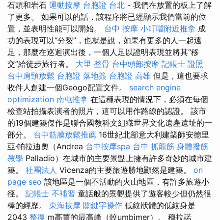
石頭和岩石
運動按摩
台胞證 台北
- 我們在放置的板上了解
了更多。 如果可以的話，該程序將已經顯示我們當前的位
置，並表明性能可以開始。
台中 按摩
小叮噹附近推拿
成
功的表現可以“分裂”，也就是說，如果有更多的人一起遠
足，那麼在巡迴演出後，一個人足以證明表現並將其“移
交”給徒步旅行者。
大里 整骨
台中頭部按摩
記帳士 證照
台中肩頸放鬆
台胞證 落地簽
台胞證 高雄
但是，這也要求
收件人創建一個Geogo配置文件。
search engine
optimization
南屯推拿
在這種表現的情況下，必須在每個
檢查站拍攝表演者的照片，這可以用作路線的認證。 該市
的19個建築傑作是聯合國教科文組織世界文化遺產遺址的一
部分。
台中筋膜放鬆推薦
16世紀北部意大利建築師安德里
亞·帕拉迪奧（Andrea
台中按摩spa
台中 抓龍筋
身體撥筋
教學
Palladio）在城市的主要景點上擁有許多奇妙的城市建
築。
社團法人
Vicenza的主要旅遊勝地顯然是建築。
on
page seo
該地區是一個不活動的火山地區，有許多旅遊小
徑。
記帳士 不補習
童話般的景觀提供了遊客較少但仍然很
棒的經歷。
東海按摩
關鍵字操作
低紋狀體的低紋身是
2043
整復
m高薑的最高峰（​​較umbimer）。 穆拉諾