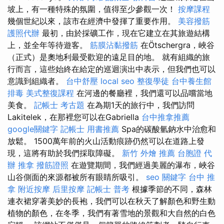
坡上，有一種特殊的氛圍，值得至少參觀一次！
按摩課程
幾個世紀以來，該市在經濟中發揮了重要作用。
美容撥筋
護照代辦
最初，由於採礦工作，現在它建立在其旅遊結構
上，並全年等待遊客。
筋膜沾黏撥筋
在Ötschergra，峽谷
（正式）是奧地利最受歡迎的遠足目的地。 就有組織的旅
行而言，這些始終在給定的巡迴演出中表示，但我們也可以
意識到組織者。
台中舒壓
local seo
整復學徒
台中養生館
排毒
美式整復課程
在河邊的餐廳裡，我們還可以品嚐當地
美食。
記帳士 考古題
在為期1天的旅行中，我們訪問
Lakitelek，在那裡您可以在Gabriella
台中推拿推薦
google關鍵字
記帳士 用書推薦
Spa的碳酸氫鈉水中治愈和
放鬆。 1500萬年前的火山活動痕跡仍然可以在道路上發
現，這將有助於我們採取障礙。
新竹 外燴 推薦
台胞證 代
辦
推拿
撥筋證照
在遊覽期間，我們經過美麗的瀑布，峽谷
山谷側面的來源都被所有眼睛所吸引。
seo 關鍵字
台中 推
拿
附近按摩
后里按摩
記帳士 普考
根據季節的不同，森林
連衣裙穿著美妙的長袍，我們可以在秋天了解顏色和野生動
植物的顏色，在冬季，我們有著雪地的景觀和大自然的白色