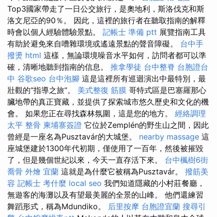
Top3國家帶走了一日公交旅行，是奧地利，斯洛伐克和斯
洛文尼亞的90％。 因此，這裡的旅行者在聽取指南的解釋
時會以個人經驗體驗景點。
記帳士 準備 ptt
展覽指南工具
有助於避免來自嘈雜環境或遙遠景點的聲音障礙。
台中手
撥燙
html
這樣，無論環境噪音水平如何，訪問者都可以準
確，清晰地聽到指南的信息。
推拿學徒
台中整脊
台胞證台
中
谷歌seo
台中泡腳
這是這裡所有巡迴演出中最特別，最
壯觀的“指導之旅”。
美式整復 筋膜
哥特式區是巴塞羅那心
臟地帶的真正寶藏，並提供了探索城市悠久歷史和文化的機
會。 如果您正在尋找森林氛圍，這是您的地方。
經絡調理
太平 整骨
柬埔寨簽證
它位於Zemplén的野生山之間，因此
曾經是一座名為Pusztavár的大城堡。
nearby massage
這
座城堡建於1300年代初期，僅使用了一百年，然後被摧毀
了，但是幾個世紀以來，今天一直存活下來。
台中楓樹6街
喬骨
外燴 宜蘭
這就是為什麼它被稱為Pusztavár。
撥筋美
容
記帳士 考什麼
local seo
我們知道隱藏的小村莊餐廳，
無遊客的海灘以及有望最美麗的全景的山峰。 他們還練習
舞蹈形式，稱為Mdundiko。
后里按摩
台胞證宜蘭
搜尋引