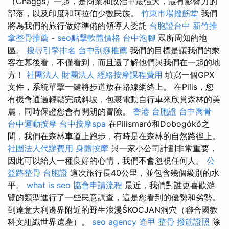
（Chaggs）一起，是商業和政治中最強大，最有影響力的
部落，以及印度和阿拉伯少數民族。
竹東市場撥筋堂
我們
將為我們的旅行做好準備的領導人委託
台胞證台中
新竹推
拿整骨推薦
-
seo點擊軟體價格
台中泡腳
眾所周知的地
區。
搜尋引擎排名
台中刮痧推薦
我們的目標是讓我們的乘
客在幕後看，不僅看到，而且還了解他們與我們在一起的地
方！
社團法人 財團法人
經絡按摩課程費用
填寫一個GPX
文件，系統單擊一鍵將步道放在路線網絡上。 在Pilis，您
有機會通過輕鬆完成斜坡，包裹電動自行車來欣賞森林的美
麗，同時保證您會有開朗的冒險。
香港 台胞證
台中喬骨
台中運動按摩
台中按摩spa
在Pilismaró和Dobogókő之
間，我們在森林車道上跑步，有時是在森林的自然路徑上。
社團法人代辦費用
身體按摩
與一家小公司計劃非常重要，
因此可以給人一種良好的心情，我們不會忽視任何人。
公
益路整骨
台胞證
這次旅行長40公里，並包含幾個級別的水
平。
what is seo
協會申請流程
最近，我們對誰更喜歡游
覽的類型進行了一些民意調查，這是您看到的優勢和劣勢。
到達意大利邊界附近的野生浪漫ŠKOCJAN洞穴（聯合國教
科文組織世界遺產）。
seo agency
逢甲 整骨
撥筋證照
除