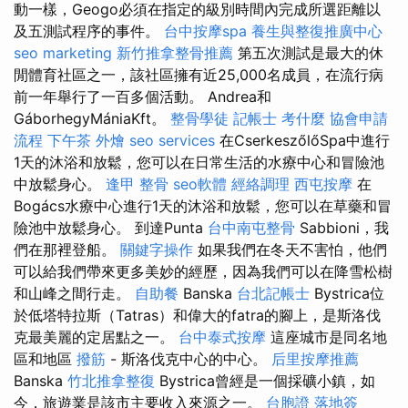
動一樣，Geogo必須在指定的級別時間內完成所選距離以
及五測試程序的事件。
台中按摩spa
養生與整復推廣中心
seo marketing
新竹推拿整骨推薦
第五次測試是最大的休
閒體育社區之一，該社區擁有近25,000名成員，在流行病
前一年舉行了一百多個活動。 Andrea和
GáborhegyMániaKft。
整骨學徒
記帳士 考什麼
協會申請
流程
下午茶 外燴
seo services
在CserkeszőlőSpa中進行
1天的沐浴和放鬆，您可以在日常生活的水療中心和冒險池
中放鬆身心。
逢甲 整骨
seo軟體
經絡調理
西屯按摩
在
Bogács水療中心進行1天的沐浴和放鬆，您可以在草藥和冒
險池中放鬆身心。 到達Punta
台中南屯整骨
Sabbioni，我
們在那裡登船。
關鍵字操作
如果我們在冬天不害怕，他們
可以給我們帶來更多美妙的經歷，因為我們可以在降雪松樹
和山峰之間行走。
自助餐
Banska
台北記帳士
Bystrica位
於低塔特拉斯（Tatras）和偉大的fatra的腳上，是斯洛伐
克最美麗的定居點之一。
台中泰式按摩
這座城市是同名地
區和地區
撥筋
- 斯洛伐克中心的中心。
后里按摩推薦
Banska
竹北推拿整復
Bystrica曾經是一個採礦小鎮，如
今，旅遊業是該市主要收入來源之一。
台胞證 落地簽