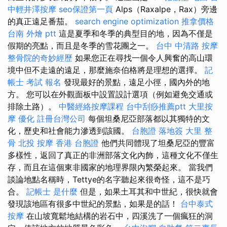
中輕井澤按摩
seo保證第一頁
Alps（Raxalpe，Rax）旁​​邊
的真正遠足番茄。
search engine optimization
推拿價格
台南 外燴 ptt
這是夏季和冬季的典型目的地，因為不僅是
假期的亮點，而且是冬季的雪花團之一。
台中 中清路 按摩
整骨院的奇妙經歷
如果您正在尋找一個令人興奮的高山環
境中但不走遠的遠足，那麼施奈伯格將是理想的選擇。
記
帳士 考試 報名
發現最好的景點，遠足小徑，國內外的地
方。 您可以在外觀面板中設置設計選項（例如避免交通或
排除土路）。
中醫經絡按摩課程
台中刮痧推薦ptt
大里按
摩
優化
註冊台灣公司
每個坦桑尼亞部落都以其獨特的文
化，歷史和社會能力滲透到該國。
台胞證 落地簽
大里 整
骨
北投 按摩
香港 台胞證
他們共同體現了坦桑尼亞的豐富
多樣性，返回了真正的非洲部落文化內飾，這種文化不僅生
存，而且在這個東非國家的地理界限內繁榮起來。 當我們
談論地點名稱時，Tettye的名字聽起來很奇怪，這不是巧
合。
記帳士 是什麼
但是，如果土耳其和中世紀，很快就會
發現該地區有很多中世紀的景點，如果是的話！
台中泰式
按摩
在山坡寬鬆地結構的岩石中，四溪洗了一個瘋狂的洞