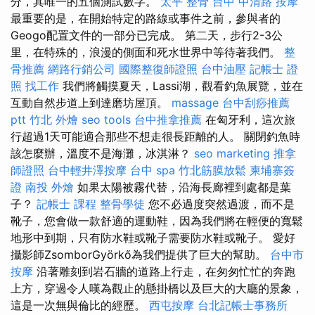
分，其唯一的五個測試數字。
太平 整骨
台中 中清路 按摩
最重要的是，在開始特定的路線或事件之前，參與者的
Geogo配置文件的一部分已完成。 第二天，步行2-3公
里，在特殊的，浪漫的側面和死水世界中等待著我們。
整
骨推薦
網路行銷公司
國際整復師證照
台中油壓
記帳士 證
照 找工作
我們將觸摸夏天，Lassi湖，觀看釣魚展覽，並在
互動自然步道上到達磨坊屋頂。
massage
台中刮痧推薦
ptt
竹北 外燴
seo tools
台中推拿推薦
在匈牙利，這次旅
行超過1天可能適合那些不想走很長距離的人。 關閉釣魚時
該怎麼辦，溫度不是海灘，冰淇淋？
seo marketing
推拿
師證照
台中輕井澤按摩
台中 spa
竹北筋膜放鬆
柬埔寨簽
證
南投 外燴
如果太陽被霧代替，沿海長廊裡到處都是葉
子？
記帳士 課程
整骨學徒
您不必過度突然過渡，而不是
靴子，您會做一款舒適的運動鞋，因為我們將在輕便的寬鬆
地形中到期，只有防水鞋或靴子需要防水鞋或靴子。 愛好
攝影師ZsomborGyörkő為我們提供了巨大的幫助。
台中市
按摩
沿著雕刻到岩石牆的道路上行走，在匆匆忙忙的奔跑
上方，穿過令人嘆為觀止的懸掛橋以及巨大的大廳的景象，
這是一次無與倫比的經歷。
西屯按摩
台北記帳士事務所