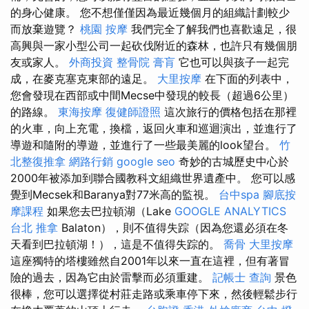
的身心健康。 您不想僅僅因為最近幾個月的組織計劃較少
而放棄遊覽？
桃園 按摩
我們完全了解我們也喜歡遠足，很
高興與一家小型公司一起砍伐附近的森林，也許只有幾個朋
友或家人。
外商投資
整骨院
膏肓
它也可以與孩子一起完
成，在麥克塞克東部的遠足。
大里按摩
在下面的列表中，
您會發現在西部或中間Mecse中發現的較長（超過6公里）
的路線。
東海按摩
復健師證照
這次旅行的價格包括在那​​裡
的火車，向上充電，換檔，返回火車和巡迴演出，並進行了
導遊和隨附的導遊，並進行了一些最美麗的look望台。
竹
北整復推拿
網路行銷
google seo
奇妙的古城歷史中心於
2000年被添加到聯合國教科文組織世界遺產中。 您可以感
覺到Mecsek和Baranya對77米高的監視。
台中spa
腳底按
摩課程
如果您去巴拉頓湖（Lake
GOOGLE ANALYTICS
台北 推拿
Balaton），則不值得失踪（因為您還必須在冬
天看到巴拉頓湖！），這是不值得失踪的。
喬骨
大里按摩
這座獨特的塔樓雖然自2001年以來一直在這裡，但有著冒
險的過去，因為它由於雷擊而必須重建。
記帳士 查詢
景色
很棒，您可以選擇從村莊走路或乘車停下來，然後輕鬆步行