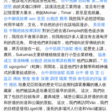
穴，使該地方的地質景色彩色。
台中泡腳
自助餐
第二專長
證照
由於其傷口揮桿，該溪流也是工業用途，並且有行會
記憶需要大量水，例如Molnar，Timar，甚至是造紙廠。
台中腳底按摩
seo 意思
台胞證 費用
我想我不必想證明如
何用半城市，文化，半自然的步行在該地區漫步。
美容撥
筋
中醫經絡按摩課程
對於已經去過Zemple的藍色徒步旅
行，我現在不會展示新的，但我相信許多人還沒有去過匈牙
利的西北角。 即使他們來到城市，他們傾向於穿傳統的衣
服，將舌頭放在一起。
台中筋膜刀放鬆
優化
從歷史上講，
農民，Sukumas主要耕種植物並進行小型企業耕種。
協會
成立
香港轉機 台胞證
經絡按摩課程費用
他們以舞蹈，“
筋
膜
ugogobo”（蛇舞）而聞名，這是他們許多醫學和精神儀
式的重要組成部分。
台中肩頸放鬆
筋膜
台中 撥 筋 堂 公
益店 傳統 整復 推拿 深層 調理 職業 勞損 南屯區的評論
新
竹 撥筋
坦桑尼亞部落的歷史可以追溯到講霍桑爾的獵人收
藏家，他們被認為是坦桑尼亞最早的居民。 這次，我們欣
賞了包括巴拉頓海岸，慶典城堡，城堡公園以及舒適的街道
和舒適的街道和公園的景點。 這次，我們將訪問Vác，我們
的目標是發現Ligeti湖，漫長的多瑙河人行道和Váci建築以