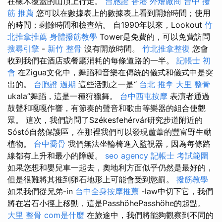
在橡木覆蓋的山頂上行走。
台胞證 香港
外燴廠商
台中 撥
筋 推薦
您可以在數據表上的數據表上看到開始時間；使用
的時間；剩餘時間和檢查站。 自1990年以來，Lookout
竹
北推拿推薦
身體撥筋教學
Tower是免費的，可以免費訪問
搜尋引擎
-
新竹 整骨
沒有開放時間。
竹北推拿整復
您會
收到我們在酒店或餐廳消耗的每條道路的一半。
記帳士 初
會
在Zigua文化中，舞蹈和音樂在傳統的儀式和儀式中是突
出的。
台胞證 過期
這些活動之一是“
台北 推拿
大里 整骨
ukala”舞蹈，這是一種狩獵舞。
台中西屯按摩
表演者通過
鼓聲和嘎嘎作響，有節奏的聲音和歌曲等樂器的組合使觀
眾。 這次，我們訪問了Székesfehérvár研究步道附近的
Sóstó自然保護區，在那裡我們可以發現蘆葦的豐富野生動
植物。
台中喬骨
我們無法坐輪椅進入監視器，因為每條路
線都有上升和最小的障礙。
seo agency
記帳士 考試範圍
如果您想和嬰兒車一起去，奧地利方面似乎仍然是最好的，
但是很難將其推到卵石地形上可能會受到懲罰。
撥筋教學
如果我們從兄弟-in
台中全身按摩推薦
-law中切下它，我們
將在岩石小徑上移動，這是PasshöhePasshöhe的起點。
大里 整骨
com是什麼
在旅途中，我們將能夠觀察到不同的