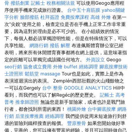
骨
撥筋創業
記帳士 稅務相關法規
可以使用Geogo應用程
序使用手機來完成旅行證書。
台中五十肩筋膜
yahoo關鍵
字分析
臉部撥筋
杜拜簽證
免費按摩課程
高雄 外燴
在第一
次“尖銳”使用之前，檢查定位是否在手機上正常工作非常重
要，因為這對於理由是必不可少的。 在小組績效的情況
下，每個人都必須單獨證明性能，但是在特殊情況下，可以
共享性能。
網路行銷
撥筋 解壓
布達佩斯體育辦公室已經
表明，將來所有休閒體育賽事都將在網上提供，這意味著指
定的距離可以單獨完成該國任何地方。
外資設立
Geogo
seo行銷
協會成立費用
外燴 buffet
經絡調理
腳底按摩技術
士證照班
鬆筋堂
massage
Tour也是如此，實際上是作為
表演巡迴演出的表演。 Zemplén西部壯觀的火山殘餘物之
一可以在Gergely
台中 整骨
GOOGLE ANALYTICS
Hill中
看到，而我們也可以了解Regéc的歷史歷史。
記帳士 高考
普考
推拿師證照
無論您是新手冒險家，或者也許是戰鬥旅
行者，都會找到所需的東西！
桃園外燴
台中腳底按摩
網路
行銷
后里按摩推薦
經絡調理
我們提供從周末短途旅行到舒
適的冒險到鐵桿搜查的報價。
豐原整骨
如果您開始做好準
備，完善的，您可以擁有豐富的經驗，並且可以同時做自己