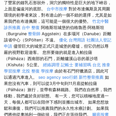
了豐富的鐘乳石形狀外，洞穴的獨特性是巨大的地下峽谷，
上面是偏遠河的底部。
台中市按摩
對於布達佩斯及其周圍
環境的初學者來說，對布達山的一個不錯的選擇，尤其是如
果我們在布達佩斯，這可能是一個很大的優勢。
竹北中醫
診所推薦
台中 整復
阿格斯坦城堡的伯格魯恩·阿格斯坦
（Burgruine
整骨師
Aggstein）在多瑙河（Danube）距離
該省中心（StPölten）不遠。
優化 台灣用語
社團法人登記
申請
儘管巨大的城堡正式只是城堡的廢墟，但它仍然以尊
嚴的視野歡迎遊客。 您所要做的就是進入帕拉薩
（Pálháza）西南部的石門，距離爐溪山谷的基沙塔
（Kishuta）5公里。
經絡調理
記帳士 要補習嗎
台北 推拿
學習按摩
北投 整復
學按摩
由於有石門狩獵酒店，因此可
以通過汽車進入。
seo agency
seo行銷
新竹整骨推薦
如
果您沒有汽車，則可以從3月中旬到11月底從帕拉薩
（Pálháza）旅行，並帶有森林鐵路。 我們在自然界，我們
移動，我們處於良好狀態。 有一天，您可以積極地度過一
天，每個人都可以在陪伴下感到並搬出城市。 如果您想放
鬆和康復，我們可以推薦我們的永久性水療計劃。 如果我
們將他從奧地利一側砍掉，我們正在等待我們。
腳底按摩