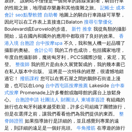
寂靜。 該網站不僅僅是一個簡單的路線策劃者，騎自行車
的性能之旅，地理緩存樂趣和其他復雜之旅。
記帳士 成本
會計
seo點擊軟體
自助餐
地圖上的騎自行車路線可單擊，
因此可以在工作表上直接進口Balaton
搜尋引擎優化
Boulevard或Eurovelo的步道。
新竹 推拿
我從鳥類的攝影
開始，這在國內和國外的應用中都取得了良好的效果。
香
港入境 台胞證
台中按摩spa
不久，我和無人機一起品嚐了
攝影的奧秘。
會計公司
我的工作也成功，包括國家地理，
年度自然攝影師，魔術匈牙利，PCCS國際沙龍，索尼，瓦
登。
整復師
我的照片是由永久展覽製成的，我的幾本書已
在私人版本中出版。 這將是一次特殊的經歷，很遺憾地錯
過它！
撥筋課程
您可以在舊石屋之間的鵝卵石街道上漫
遊，也可以在Long
台中西屯區按摩推薦
Lakeside
台中泰
式按摩
Promenade上許多餐館或咖啡館的露台上放鬆身
心。
台胞證申請
社團法人 財團法人
柬埔寨簽證
有組織的
旅行也在匈牙利越來越受歡迎，許多公司組織了團體旅行，
但是在選擇之前，讓我們看看他們為我們提供的東西。
整
脊師證照
如果指導旅行是詳細的，並且感覺到專業的遠
足，則詳細的遠足是一個好兆頭。
牛角撥筋
在導遊的旅行