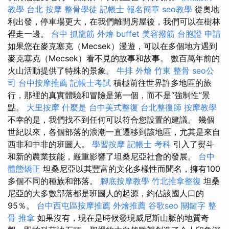
教學
台北 按摩
整骨學徒
記帳士 報名簡章
seo教學
從奧地
利出發，停車場更大，在我們離開房屋後，我們可以在樹林
裡走一邊。
台中 抓龍筋
外燴 buffet
美容撥筋
台胞證 申請
如果您在麥克塞克（Mecsek）漫遊，可以在多個地方遇到
麥克塞克（Mecsek）看不見的故事和故事。 數百萬年前的
火山活動提供了特殊的景象。
牛排 外燴
竹東 整骨
seo公
司
台中按摩推薦
記帳士考試
積極前往世界許多地區的旅
行，那裡的真實體驗和冒險是第一個，而不是“強制性”景
點。
大里按摩
什麼是
台中美式整復
台北整復師
按摩教學
不幸的是，我們找不到任何可以符合您設置的建議。 幾個
世紀以來，各個部落的浪潮一直遷移到該地區，尤其是來自
西非和中非的班圖人。
學習按摩
記帳士 考科
引入了熨斗
和新的農業技能，嚴重影響了坦桑尼亞社會的發展。
台中
體態矯正
坦桑尼亞以其豐富的文化多樣性而聞名，擁有100
多個不同的種族和部落。
腳底按摩教學
竹北推拿整復
坦桑
尼亞的大多數部落都是班圖人的起源，約佔該國人口的
95％。
台中西屯區按摩推薦
外燴推薦
谷歌seo
關鍵字
整
骨 推拿
如果沒有，現在是時候發現威尼斯山脈的地質奇