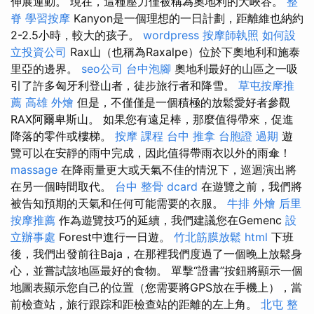
伸展運動。 現在，這種壓力僅被稱為奧地利的大峽谷。
整
脊
學習按摩
Kanyon是一個理想的一日計劃，距離維也納約
2-2.5小時，較大的孩子。
wordpress
按摩師執照
如何設
立投資公司
Rax山（也稱為Raxalpe）位於下奧地利和施泰
里亞的邊界。
seo公司
台中泡腳
奧地利最好的山區之一吸
引了許多匈牙利登山者，徒步旅行者和降雪。
草屯按摩推
薦
高雄 外燴
但是，不僅僅是一個積極的放鬆愛好者參觀
RAX阿爾卑斯山。 如果您有遠足棒，那麼值得帶來，促進
降落的零件或樓梯。
按摩 課程
台中 推拿
台胞證 過期
遊
覽可以在安靜的雨中完成，因此值得帶雨衣以外的雨傘！
massage
在降雨量更大或天氣不佳的情況下，巡迴演出將
在另一個時間取代。
台中 整骨 dcard
在遊覽之前，我們將
被告知預期的天氣和任何可能需要的衣服。
牛排 外燴
后里
按摩推薦
作為遊覽技巧的延續，我們建議您在Gemenc
設
立辦事處
Forest中進行一日遊。
竹北筋膜放鬆
html
下班
後，我們出發前往Baja，在那裡我們度過了一個晚上放鬆身
心，並嘗試該地區最好的食物。 單擊“證書”按鈕將顯示一個
地圖表顯示您自己的位置（您需要將GPS放在手機上），當
前檢查站，旅行跟踪和距檢查站的距離的左上角。
北屯 整