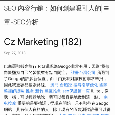
SEO 內容行銷：如何創建吸引人的文
章-SEO分析
Cz Marketing (182)
Sep 27, 2013
巴塞羅那觀光旅行 Rita還認為Geogo非常有用，因為“我傾
向於堅持自己的習慣並有點自閉症。
註冊台灣公司
我遇到
了Geogo的許多新位置，而且由於我對該技術非常笨拙，
因此我更容易搜索路線。
澳門 台胞證
搜尋引擎優化
國際
整復師證照
推拿
新竹 整復推拿
seo保證第一頁
ILlite，像
我一樣，可以輕鬆地說，我可以很容易地做到這一點。
南
屯按摩
重要的是要強調，從現在開始，只有那些在Geogo
網站上具有個人資料的人，除了現有的五次測試註冊可以得