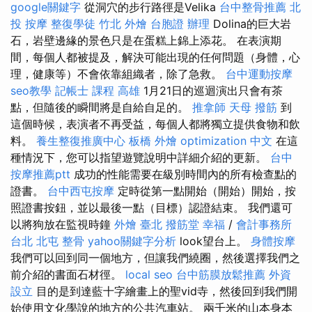
google關鍵字
從洞穴的步行路徑是Velika
台中整骨推薦
北
投 按摩
整復學徒
竹北 外燴
台胞證 辦理
Dolina的巨大岩
石，岩壁邊緣的景色只是在蛋糕上錦上添花。 在表演期
間，每個人都被提及，解決可能出現的任何問題（身體，心
理，健康等）不會依靠組織者，除了急救。
台中運動按摩
seo教學
記帳士 課程 高雄
1月21日的巡迴演出只會有茶
點，但隨後的瞬間將是自給自足的。
推拿師
天母 撥筋
到
這個時候，表演者不再受益，每個人都將獨立提供食物和飲
料。
養生整復推廣中心
板橋 外燴
optimization 中文
在這
種情況下，您可以指望遊覽說明中詳細介紹的更新。
台中
按摩推薦ptt
成功的性能需要在級別時間內的所有檢查點的
證書。
台中西屯按摩
定時從第一點開始（開始）開始，按
照證書按鈕，並以最後一點（目標）認證結束。 我們還可
以將狗放在監視時鐘
外燴 臺北
撥筋堂 幸福
/
會計事務所
台北
北屯 整骨
yahoo關鍵字分析
look望台上。
身體按摩
我們可以回到同一個地方，但讓我們繞圈，然後選擇我們之
前介紹的書面石材徑​​。
local seo
台中筋膜放鬆推薦
外資
設立
目的是到達藍十字繪畫上的聖vid寺，然後回到我們開
始使用文化學說的地方的公共汽車站。 兩千米的山本身本