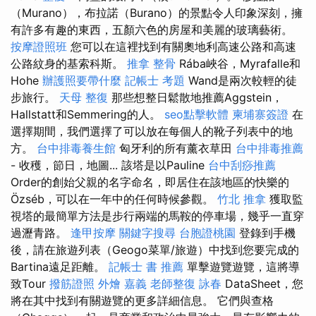
（Murano），布拉諾（Burano）的景點令人印象深刻，擁
有許多有趣的東西，五顏六色的房屋和美麗的玻璃藝術。
按摩證照班
您可以在這裡找到有關奧地利高速公路和高速
公路紋身的基索科斯。
推拿 整骨
Rába峽谷，Myrafalle和
Hohe
辦護照要帶什麼
記帳士 考題
Wand是兩次較輕的徒
步旅行。
天母 整復
那些想整日鬆散地推薦Aggstein，
Hallstatt和Semmering的人。
seo點擊軟體
柬埔寨簽證
在
選擇期間，我們選擇了可以放在每個人的靴子列表中的地
方。
台中排毒養生館
匈牙利的所有薰衣草田
台中排毒推薦
- 收穫，節日，地圖... 該塔是以Pauline
台中刮痧推薦
Order的創始父親的名字命名，即居住在該地區的快樂的
Özséb，可以在一年中的任何時候參觀。
竹北 推拿
獲取監
視塔的最簡單方法是步行兩端的馬鞍的停車場，幾乎一直穿
過瀝青路。
逢甲按摩
關鍵字搜尋
台胞證桃園
登錄到手機
後，請在旅遊列表（Geogo菜單/旅遊）中找到您要完成的
Bartina遠足距離。
記帳士 書 推薦
單擊遊覽遊覽，這將導
致Tour
撥筋證照
外燴 嘉義
老師整復 詠春
DataSheet，您
將在其中找到有關遊覽的更多詳細信息。 它們與查格