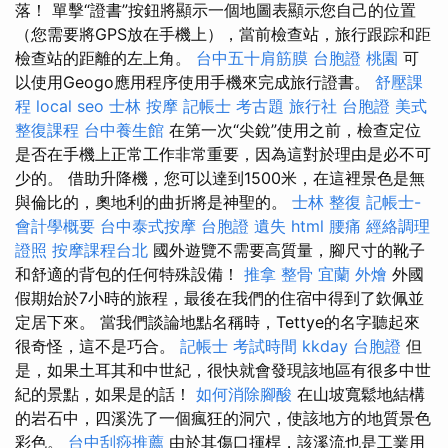
落！ 單擊“證書”按鈕將顯示一個地圖表顯示您自己的位置
（您需要將GPS放在手機上），當前檢查站，旅行跟踪和距
檢查站的距離的左上角。
台中五十肩筋膜
台胞證 桃園
可
以使用Geogo應用程序使用手機來完成旅行證書。
舒壓課
程
local seo
士林 按摩
記帳士 考古題
旅行社 台胞證
美式
整復課程
台中養生館
在第一次“尖銳”使用之前，檢查定位
是否在手機上正常工作非常重要，因為這對於理由是必不可
少的。 借助升降機，您可以達到1500米，在這裡景色是無
與倫比的，奧地利的曲折將是神聖的。
士林 整復
記帳士-
會計學概要
台中泰式按摩
台胞證 遺失
html
腰痛
經絡調理
證照
按摩課程台北
國外遊覽不需要高質量，腳尺寸的靴子
和舒適的背包的任何特殊設備！
推拿 整骨
宜蘭 外燴
外國
假期始於7小時的旅程，最後在我們的住宿中得到了欽佩並
定居下來。 當我們談論地點名稱時，Tettye的名字聽起來
很奇怪，這不是巧合。
記帳士 考試時間
kkday 台胞證
但
是，如果土耳其和中世紀，很快就會發現該地區有很多中世
紀的景點，如果是的話！
如何消除腳酸
在山坡寬鬆地結構
的岩石中，四溪洗了一個瘋狂的洞穴，使該地方的地質景色
彩色。
台中刮痧推薦
由於其傷口揮桿，該溪流也是工業用