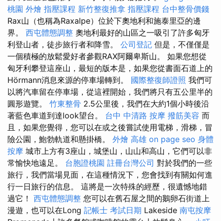
桃園 外燴
指壓課程
新竹整復推拿
指壓課程
台中整骨價錢
Rax山（也稱為Raxalpe）位於下奧地利和施泰里亞的邊
界。
西屯體態調整
奧地利最好的山區之一吸引了許多匈牙
利登山者，徒步旅行者和降雪。
公司登記
但是，不僅僅是
一個積極的放鬆愛好者參觀RAX阿爾卑斯山。 如果您想從
匈牙利攀登這座山，最短的版本是，如果您從書面石道上的
Hörmann消息來源的停車場轉到。
國際整復師證照
我們可
以將汽車留在停車場，從這裡開始，我們將只有五公里半的
圓形遊覽。
竹東整骨
2.5公里後，我們在大約1個小時後沿
著藍色車道到達look望台。
台中 中清路 按摩
撥筋美容
而
且，如果您覺得，您可以在或之後嘗試使用電梯，滑梯，冒
險公園，鮑勃軌道和懸掛橋。
外燴 高雄
on page seo
身體
按摩
城市上方有3座山，城堡山，山山和高山，它們可以非
常愉快地遠足。
台胞證桃園
註冊台灣公司
對於我們的一些
旅行，我們當場見面，在這種情況下，您會找到有關如何進
行一日旅行的信息。 這將是一次特殊的經歷，很遺憾地錯
過它！
西屯體態調整
您可以在舊石屋之間的鵝卵石街道上
漫遊，也可以在Long
記帳士 考試日期
Lakeside
南屯按摩