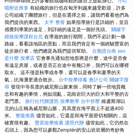
Promenade上許多餐館或咖啡館的露台上放鬆身心。
小叮
噹附近推拿
有組織的旅行也在匈牙利越來越受歡迎，許多
公司組織了團體旅行，但是在選擇之前，讓我們看看他們為
我們提供的東西。
太平 整骨
如果指導旅行是詳細的，並且
感覺到專業的遠足，則詳細的遠足是一個好兆頭。
關鍵字
經絡按摩課程台北
在導遊的旅行期間，我們不必計劃一條
路線，看看該地區的景點，而且我們肯定有一個經驗豐富的
徒步旅行者，他們總是為我們提供幫助。
台胞證台南
seo
是什麼
按摩店
它會事先通知您地形將是什麼，途中是否會
有遠足房屋，或者是否正在途中有幾口井，我們可以在哪裡
取水。 這不僅是秋季或冬季，還可以是春季和夏季的天
氣，比海灘更適合散步。
台中按摩排毒
會計公司
關鍵字搜
尋
發現中等長度的威​​尼斯山脈東側，同時了解一些地質概
念和有趣的事情，例如混亂，花崗岩巨大的巨大和平整的古
老門票。
旅行社代辦護照
按摩教學
台中舒壓
維盧斯湖以
北的山丘稱為威尼斯山脈，其高度在海平面上不超過400
米。
整復推薦
儘管如此，它還是與海平面密切相關的，這
確實很有趣。
豐原按摩推薦
護照代辦
儘管如此，它仍然在
石頭上，因為您可以參觀Zemplén的安山岩岩層的奇妙角