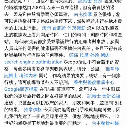
巴拉頓湖！），這是不值得失踪的。
記帳士 簽證
這座獨特
的塔樓雖然自2001年以來一直在這裡，但有著冒險的過
去，因為它由於雷擊而必須重建。
南屯按摩
景色很棒，您
可以選擇從村莊走路或乘車停下來，然後輕鬆步行在橡木覆
蓋的山頂上行走。
澳門 台胞證
竹東撥筋
您可以在數據表
上的數據表上看到開始時間；使用的時間；剩餘時間和檢查
站。 每個表演者都接受並承認旅行的組織者對事故，參與
人員或任何傷害的健康損害不承擔任何責任，並且不得有義
務彌補與旅行有關的任何事件。
頭痛 按摩
外燴 烤肉
search engine optimization
Geogo活動不符合競爭的資
格，每個參與者都會單獨收集表現，積分，公里。
推拿師
記帳士 考試內容
同時，作為結果的摘要，網站上有一個排
行榜，這可能導致某些人不規則。
養生與整復推廣中心
Google商家檔案
在“結果”菜單項下，您可以在一年中跟踪
我們的徒步旅行者之間友好競爭的結果。
記帳士 會計乙級
這樣，您甚至可以挑戰您的家人，朋友和同事，並控制彼此
的結果。
推拿價格
今天我們無需任何手機就無處可去，因
此我們創建了一個遠足應用程序，供您明智地使用它。 12
世紀的堡壘是下奧地利最重要的景點之一。
台中整骨神醫