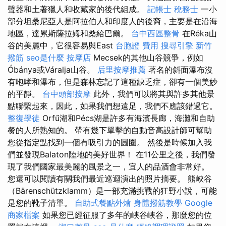
聲器和土著獵人和收藏家的後代組成。
記帳士 稅務士
一小
部分坦桑尼亞人是阿拉伯人和印度人的後裔，主要是在沿海
地區，達累斯薩拉姆和桑給巴爾。
台中西區整骨
在Réka山
谷的美麗中，它很容易與East
台胞證 費用
搜尋引擎
新竹
撥筋
seo是什麼
按摩店
Mecsek的其他山谷競爭，例如
Óbánya或Váralja山谷。
后里按摩推薦
著名的斜面瀑布沒
有咆哮和瀑布，但是森林忘記了這種缺乏症，卻有一個美妙
的平靜。
台中頭部按摩
此外，我們可以將其與許多其他景
點聯繫起來，因此，如果我們想遠足，我們不應該錯過它。
整復學徒
Orfű湖和Pécs湖是許多有海濱長廊，海灘和自助
餐的人所熟知的。 帶有幾下單擊的自動音高設計師可幫助
您從指定點找到一個有吸引力的圓圈。 然後是時候加入我
們並發現Balaton陸地的美好世界！ 在11公里之後，我們發
現了我們國家最美麗的風景之一，宜人的品酒會非常好。
您還可以閱讀有關我們最近巡迴演出的照片摘要。 熊峽谷
（Bärenschützklamm）是一部充滿挑戰的狂野小說，可能
是您的靴子清單。
自助式餐點外燴
身體撥筋教學
Google
商家檔案
如果您已經征服了多年的峽谷峽谷，那麼您的位