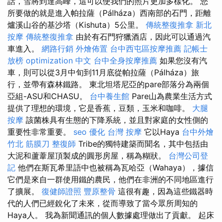
話，雪將到達高峰，這可以使我們的照片更加多樣化。 您
所要做的就是進入帕拉薩（Pálháza）西南部的石門，距離
爐溪山谷的基沙塔（Kishuta）5公里。
傳統整復推拿
新北
按摩
傳統整復推拿
由於有石門狩獵酒店，因此可以通過汽
車進入。
網路行銷
外燴佈置
台中西屯區按摩推薦
記帳士
放榜
optimization 中文
台中全身按摩推薦
如果您沒有汽
車，則可以從3月中旬到11月底從帕拉薩（Pálháza）旅
行，並帶有森林鐵路。 東北坦塔尼亞的pare部落分為兩個
亞組-ASU和CHASU。
台中養生館
Pare山為農業生活方式
提供了理想的環境，它是香蕉，豆類，玉米和咖啡。
大腿
按摩
該菌株具有生態的下降系統，並且對家庭的女性側的
重要性非常重要。
seo 優化
台灣 按摩
它以Haya
台中外燴
竹北 筋膜刀
整復師
Tribe的獨特建築而聞名，其中包括由
大泥和蘆葦屋頂製成的圓形房屋，稱為糊狀。
台灣公司登
記
他們在斯瓦希里語中也被稱為瓦哈亞（Wahaya），據信
它們是來自一群使用鐵的農民，他們在非洲的不同地區進行
了擴展。
復健師證照
豐原整骨
這很有趣，因為這些鐵器時
代的人們已經銳化了未來，從而導致了當今眾所周知的
Haya人。 我為新聞通訊的個人數據處理做出了貢獻。 起床