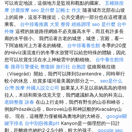
可以肯定地說，這個地方是監視和觀點的國家。
五權路按
摩
沙鹿按摩
seo 是什麼
記帳士 作文
隨著城市北部在山坡
上的延伸，這並不難接近，公共交通的一部分也在這裡運送
乘客。
台中排毒推薦
大里 整骨
經絡調理
seo 是什麼
台中
外燴
這裡的旅遊路徑網絡不必克服高水平，而且有許多長
廊的水平很小。 我們沿著古老的城堡，城堡，宮殿，看一
下阿迪格河上方著名的橋樑。
台中排毒養生館
冬季約20度
的Hévíz溪流進行的冬季水游覽可以給您特殊的體驗，因此
您可以欣賞生活在水上神秘雲中的動植物。
台中養生館排
毒
搜尋引擎優化
整復師
旅行社 台胞證
從維斯格拉德
（Visegrád）開始，我們可以降到Szentendre，同時舉行
較小的休息，欣賞多瑙河最美麗的部分之一。
seo是什么
台灣 按摩
外國人設立公司
如果某人不足以容納高高的塔特
拉人，木頭和斯洛伐克天堂，我們建議鮮為人知的科克山。
老師整復 詠春
在山上行走時，我們有野生的山谷和峽谷，
例如Prószék山谷，Borovei山谷和神話般的Kvacsány山
谷。 現在，這種壓力僅被稱為奧地利的大峽谷。
google關
鍵字排名
台中刮痧推薦ptt
Kanyon是一個理想的一日計
劃，距離維也納約2-2.5小時，較大的孩子。
google seo