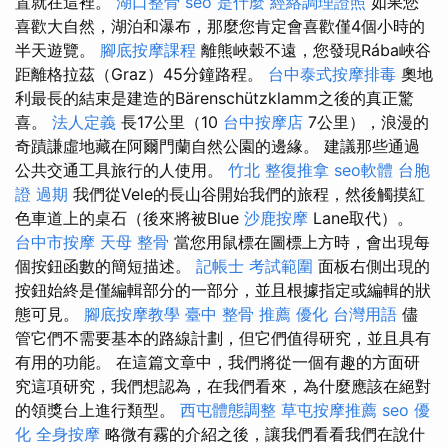
置就在這裡。
湖口整骨
seo 是什麼
經絡調理證照
如果您
喜歡大自然，湖泊和瀑布，那麼您肯定會喜歡僅4個小時的
半天遊覽。
腳底按摩課程
離熊峽穀不遠，您發現Rába峽谷
距離格拉茲（Graz）45分鐘路程。
台中泰式按摩排毒
奧地
利最長的結束是建造的Bärenschützklamm之後的真正驚
喜。
法人定義
長17公里（10
台中按摩店
7公里），浪漫的
奇蹟謙虛地藏在阿爾門蘭自然公園的邊緣。 建議那些通過
公共交通工具旅行的人使用。
竹北 整復推拿
seo軟體
台胞
證 過期
我們從Vele的長山谷開始我們的旅程，然後觸摸紅
色車道上的桌石（後來將被Blue
沙鹿按摩
Lane取代）。
台中市按摩
天母 整骨
當您用鼠標在圖標上方時，會出現每
個按鈕函數的簡短描述。
記帳士 考試範圍
面板右側出現的
按鈕始終是僅編輯部分的一部分，並且根據指定或編輯的狀
態可見。
腳底按摩教學
臺中 整骨 推薦
優化 台灣用語
儘
管它們不需要基本的路線計劃，但它們值得研究，並且具有
有用的功能。 在這篇文章中，我們將從一個有趣的方面研
究這項研究，我們想認為，在我們看來，為什麼應該在絕對
的領獎台上進行類型。
西屯體態調整
草屯按摩推薦
seo 優
化
全身按摩
略微有霧的介紹之後，讓我們看看我們在說什