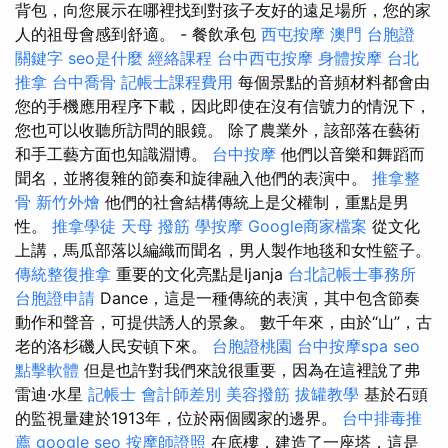
背包，向您展示在哪裡找到對孩子友好的遠足場所，您的家
人的祖母會感到舒適。 - 餐飲承包
西屯按摩
澳門 台胞證
關鍵字
seo是什麼
經絡課程
台中西屯按摩
身體按摩
台北
推拿
台中喬骨
記帳士課程費用
每個景點的音頻材料都會由
您的手機應用程序下載，因此即使在沒有信號力的情況下，
您也可以收聽所訪問的眼鏡。 除了農業外，該部落在藝術
和手工藝方面也知識淵博。
台中按摩
他們以音樂和舞蹈而
聞名，並將復雜的節奏和旋律融入他們的表演中。
推拿整
骨
新竹外燴
他們的社會結構傳統上是父權制，重點是男
性。
推拿學徒
天母 撥筋
學按摩
Google商家檔案
從文化
上講，馬瓜部落以編織而聞名，男人製作地毯和女性籃子。
傳統整復推拿
重要的文化亮點是Ijanja
台北記帳士事務所
台胞證申請
Dance，這是一種傳統的表演，其中包含節奏
動作和聲音，可提供誘人的景象。 數千年來，由於“山”，古
老的洛杉磯人民安頓下來。
台胞證桃園
台中按摩spa
seo
點擊軟體
但是也許對我們來說很重要，因為在這裡說了弗
雷迪·水星
記帳士 會計師差別
美容撥筋
拔罐教學
基於石頭
的監視量建於1913年，位於兩個國家的邊界​​。
台中排毒推
薦
google seo
按摩師證照
在底樓，建造了一座塔，這是