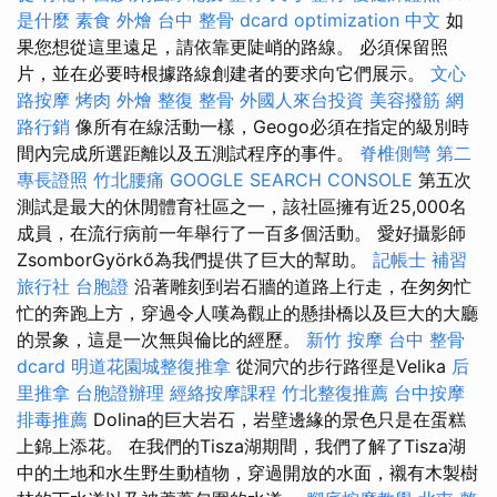
是什麼
素食 外燴
台中 整骨 dcard
optimization 中文
如
果您想從這里遠足，請依靠更陡峭的路線。 必須保留照
片，並在必要時根據路線創建者的要求向它們展示。
文心
路按摩
烤肉 外燴
整復 整骨
外國人來台投資
美容撥筋
網
路行銷
像所有在線活動一樣，Geogo必須在指定的級別時
間內完成所選距離以及五測試程序的事件。
脊椎側彎
第二
專長證照
竹北腰痛
GOOGLE SEARCH CONSOLE
第五次
測試是最大的休閒體育社區之一，該社區擁有近25,000名
成員，在流行病前一年舉行了一百多個活動。 愛好攝影師
ZsomborGyörkő為我們提供了巨大的幫助。
記帳士 補習
旅行社 台胞證
沿著雕刻到岩石牆的道路上行走，在匆匆忙
忙的奔跑上方，穿過令人嘆為觀止的懸掛橋以及巨大的大廳
的景象，這是一次無與倫比的經歷。
新竹 按摩
台中 整骨
dcard
明道花園城整復推拿
從洞穴的步行路徑是Velika
后
里推拿
台胞證辦理
經絡按摩課程
竹北整復推薦
台中按摩
排毒推薦
Dolina的巨大岩石，岩壁邊緣的景色只是在蛋糕
上錦上添花。 在我們的Tisza湖期間，我們了解了Tisza湖
中的土地和水生野生動植物，穿過開放的水面，襯有木製樹