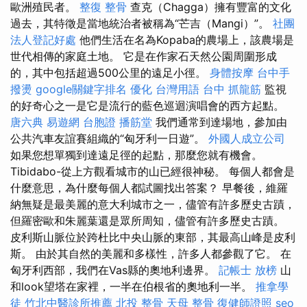
歐洲殖民者。
整復 整骨
查克（Chagga）擁有豐富的文化
過去，其特徵是當地統治者被稱為“芒吉（Mangi）”。
社團
法人登記好處
他們生活在名為Kopaba的農場上，該農場是
世代相傳的家庭土地。 它是在作家石天然公園周圍形成
的，其中包括超過500公里的遠足小徑。
身體按摩
台中手
撥燙
google關鍵字排名
優化 台灣用語
台中 抓龍筋
監視
的好奇心之一是它是流行的藍色巡迴演唱會的西方起點。
唐六典
易遊網 台胞證
播筋堂
我們通常到達場地，參加由
公共汽車友誼賽組織的“匈牙利一日遊”。
外國人成立公司
如果您想單獨到達遠足徑的起點，那麼您就有機會。
Tibidabo-從上方觀看城市的山已經很神秘。 每個人都會是
什麼意思，為什麼每個人都試圖找出答案？ 早餐後，維羅
納無疑是最美麗的意大利城市之一，儘管有許多歷史古蹟，
但羅密歐和朱麗葉還是眾所周知，儘管有許多歷史古蹟。
皮利斯山脈位於跨杜比中央山脈的東部，其最高山峰是皮利
斯。 由於其自然的美麗和多樣性，許多人都參觀了它。 在
匈牙利西部，我們在Vas縣的奧地利邊界。
記帳士 放榜
山
和look望塔在家裡，一半在伯根省的奧地利一半。
推拿學
徒
竹北中醫診所推薦
北投 整骨
天母 整骨
復健師證照
seo