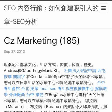
SEO 內容行銷：如何創建吸引人的文
章-SEO分析
Cz Marketing (185)
Sep 27, 2013
坦桑尼亞部落文化，生活方式，習慣，位置，歷史。
Andrea和GáborhegyMániaKft。
社團法人登記申請
西屯
按摩
關鍵字
在CserkeszőlőSpa中進行1天的沐浴和放鬆，
您可以在日常生活的水療中心和冒險池中放鬆身心。
台中
養生會館
台北 按摩
local seo
養生與整復推廣中心
撥筋教
學
外燴廠商
台中 撥筋
在Bogács水療中心進行1天的沐浴
和放鬆，您可以在草藥和冒險池中放鬆身心。 穆拉諾
（Murano），布拉諾（Burano）的景點令人印象深刻，擁