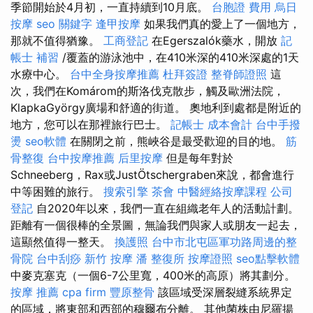
季節開始於4月初，一直持續到10月底。
台胞證 費用
烏日
按摩
seo 關鍵字
逢甲按摩
如果我們真的愛上了一個地方，
那就不值得猶豫。
工商登記
在Egerszalók藥水，開放
記
帳士 補習
/覆蓋的游泳池中，在410米深的410米深處的1天
水療中心。
台中全身按摩推薦
杜拜簽證
整脊師證照
這
次，我們在Komárom的斯洛伐克散步，觸及歐洲法院，
KlapkaGyörgy廣場和舒適的街道。 奧地利到處都是附近的
地方，您可以在那裡旅行巴士。
記帳士 成本會計
台中手撥
燙
seo軟體
在關閉之前，熊峽谷是最受歡迎的目的地。
筋
骨整復
台中按摩推薦
后里按摩
但是每年對於
Schneeberg，Rax或JustÖtschergraben來說，都會進行
中等困難的旅行。
搜索引擎
茶會
中醫經絡按摩課程
公司
登記
自2020年以來，我們一直在組織老年人的活動計劃。
距離有一個很棒的全景圖，無論我們與家人或朋友一起去，
這顯然值得一整天。
換護照
台中市北屯區軍功路周邊的整
骨院
台中刮痧
新竹 按摩
潘 整復所
按摩證照
seo點擊軟體
中麥克塞克（一個6-7公里寬，400米的高原）將其劃分。
按摩 推薦
cpa firm
豐原整骨
該區域受深層裂縫系統界定
的區域，將東部和西部的穆爾布分離。 其他菌株由尼羅揚