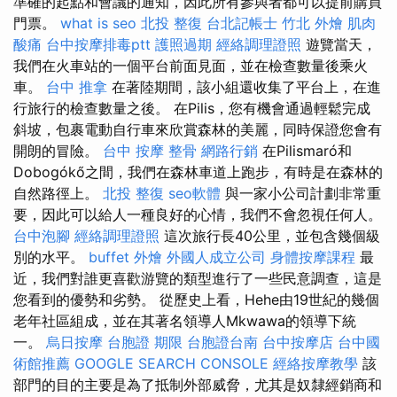
準確的起點和會議的通知，因此所有參與者都可以提前購買
門票。
what is seo
北投 整復
台北記帳士
竹北 外燴
肌肉
酸痛
台中按摩排毒ptt
護照過期
經絡調理證照
遊覽當天，
我們在火車站的一個平台前面見面，並在檢查數量後乘火
車。
台中 推拿
在著陸期間，該小組還收集了平台上，在進
行旅行的檢查數量之後。 在Pilis，您有機會通過輕鬆完成
斜坡，包裹電動自行車來欣賞森林的美麗，同時保證您會有
開朗的冒險。
台中 按摩 整骨
網路行銷
在Pilismaró和
Dobogókő之間，我們在森林車道上跑步，有時是在森林的
自然路徑上。
北投 整復
seo軟體
與一家小公司計劃非常重
要，因此可以給人一種良好的心情，我們不會忽視任何人。
台中泡腳
經絡調理證照
這次旅行長40公里，並包含幾個級
別的水平。
buffet 外燴
外國人成立公司
身體按摩課程
最
近，我們對誰更喜歡游覽的類型進行了一些民意調查，這是
您看到的優勢和劣勢。 從歷史上看，Hehe由19世紀的幾個
老年社區組成，並在其著名領導人Mkwawa的領導下統
一。
烏日按摩
台胞證 期限
台胞證台南
台中按摩店
台中國
術館推薦
GOOGLE SEARCH CONSOLE
經絡按摩教學
該
部門的目的主要是為了抵制外部威脅，尤其是奴隸經銷商和