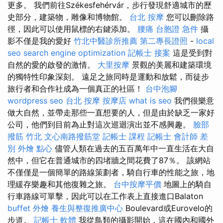
更多。 我們前往Székesfehérvár，步行發現舒適城市的歷
史部分，建築物，雕像和博物館。
台北 按摩
您可以刪除路
徑，因此可以使用鼠標的右鍵添加。
腰痛
台胞證 急件
攝
影不僅是我的愛好
竹北中醫診所推薦
第二專長證照
-
local
seo
search engine optimization
記帳士 接案
這是受到對
自然的愛的啟發的激情。
大里按摩
景觀的美麗和建築環境
的獨特性印象深刻。 遠足之旅同時是運動和放鬆，而徒步
旅行者和合作社成為一個真正的社區！
台中泡腳
wordpress seo
台北 按摩
按摩店
what is seo
我們很樂意
做大自然，並帶走那些一直想要的人，但是由於缺乏一家好
公司，他們到目前為止對這次巡迴演出並不感興趣。
臉部
撥筋 竹北
文心南路撥筋堂
記帳士 課程
記帳士 會計師 差
別
外燴 點心
儘管人類在過去的五百萬年中一直生活在大自
然中，但它在普通城市的四堵牆之間花費了87％。 該網站
不僅僅是一個簡單的路線策劃者，騎自行車的性能之旅，地
理緩存樂趣和其他復雜之旅。
台中按摩平價
地圖上的騎自
行車路線可單擊，因此可以在工作表上直接進口Balaton
buffet 外燴
養生與整復推廣中心
Boulevard或Eurovelo的
步道。
記帳士 軟體
我從鳥類的攝影開始，這在國內和國外