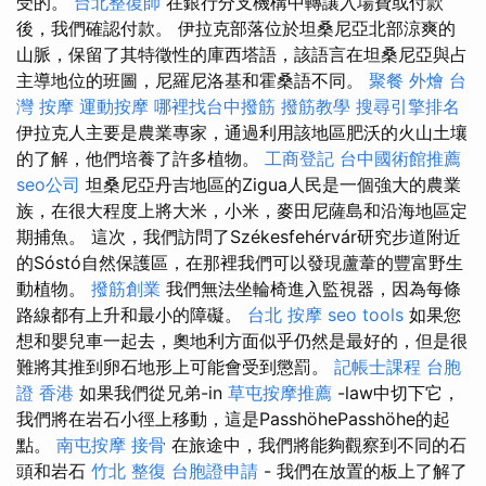
受的。
台北整復師
在銀行分支機構中轉讓入場費或付款
後，我們確認付款。 伊拉克部落位於坦桑尼亞北部涼爽的
山脈，保留了其特徵性的庫西塔語，該語言在坦桑尼亞與占
主導地位的班圖，尼羅尼洛基和霍桑語不同。
聚餐 外燴
台
灣 按摩
運動按摩
哪裡找台中撥筋
撥筋教學
搜尋引擎排名
伊拉克人主要是農業專家，通過利用該地區肥沃的火山土壤
的了解，他們培養了許多植物。
工商登記
台中國術館推薦
seo公司
坦桑尼亞丹吉地區的Zigua人民是一個強大的農業
族，在很大程度上將大米，小米，麥田尼薩島和沿海地區定
期捕魚。 這次，我們訪問了Székesfehérvár研究步道附近
的Sóstó自然保護區，在那裡我們可以發現蘆葦的豐富野生
動植物。
撥筋創業
我們無法坐輪椅進入監視器，因為每條
路線都有上升和最小的障礙。
台北 按摩
seo tools
如果您
想和嬰兒車一起去，奧地利方面似乎仍然是最好的，但是很
難將其推到卵石地形上可能會受到懲罰。
記帳士課程
台胞
證 香港
如果我們從兄弟-in
草屯按摩推薦
-law中切下它，
我們將在岩石小徑上移動，這是PasshöhePasshöhe的起
點。
南屯按摩
接骨
在旅途中，我們將能夠觀察到不同的石
頭和岩石
竹北 整復
台胞證申請
- 我們在放置的板上了解了