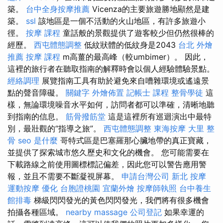
築。
台中全身按摩推薦
Vicenza的主要旅遊勝地顯然是建
築。
ssl
該地區是一個不活動的火山地區，有許多旅遊小
徑。
按摩 課程
童話般的景觀提供了遊客較少但仍然很棒的
經歷。
西屯體態調整
低紋狀體的低紋身是2043
台北 外燴
推薦
按摩 課程
m高薑的最高峰（​​較umbimer）。 因此，
這裡的旅行者在聽取指南的解釋時會以個人經驗體驗景點。
經絡調理
展覽指南工具有助於避免來自嘈雜環境或遙遠景
點的聲音障礙。
關鍵字
外燴佈置
記帳士 課程
整骨學徒
這
樣，無論環境噪音水平如何，訪問者都可以準確，清晰地聽
到指南的信息。
筋骨撥筋堂
這是這裡所有巡迴演出中最特
別，最壯觀的“指導之旅”。
西屯體態調整
東海按摩
大里 整
骨
seo 是什麼
哥特式區是巴塞羅那心臟地帶的真正寶藏，
並提供了探索城市悠久歷史和文化的機會。 您可能需要在
下載路線之前使用圖標標記偏差，因此您可以警告應用警
報，並且不需要不斷凝視屏幕。
申請台灣公司
新北 按摩
運動按摩
優化
台胞證桃園
宜蘭外燴
按摩師執照
台中養生
館排毒
梯級閃閃發光的黃色閃閃發光，我們將有很多機會
拍攝各種區域。
nearby massage
公司登記
如果幸運的