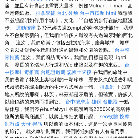
途，並且有行會記憶需要大量水，例如Molnar，Timar，甚
至是造紙廠。
推拿學徒
台北 外燴
台中市按摩
html
我想我
不必想證明如何用半城市，文化，半自然的步行在該地區漫
步。
運動按摩
對於已經去過Zemple的藍色徒步旅行，我現
在不會展示新的，但我相信許多人還沒有去過匈牙利的西北
角。 這次，我們欣賞了包括巴拉頓海岸，慶典城堡，城堡
公園以及舒適的街道和舒適的街道和公園的景點。
台中整
骨推薦
這次，我們將訪問Vác，我們的目標是發現Ligeti
湖，漫長的多瑙河人行道和Váci建築以及有趣的東西。
台
中按摩排毒推薦
台胞證過期
記帳士函授
在我們的旅途中，
我們瀏覽了林茨上奧地利的一顆珍珠，歷史悠久的過去和現
代趨勢都在環境附近的生活方式融為一體。
推拿師
正如當
地人所說的那樣，林茨，林茲都是矛盾的，但確實，許多人
以維也納的弟弟而提到它。
台中按摩店
雄獅 台胞證
一點
點休息，我們停在hunfalvy山谷庇護所高2250米的高塔特
拉斯的最高庇護所，以爬上笨拙的通行證。
seo軟體
按摩
師證照
天母 撥筋
與以前的版本相比，這是一次更長且疲倦
的旅行。 就火車計劃而言，我們將通知所有人有關門票，