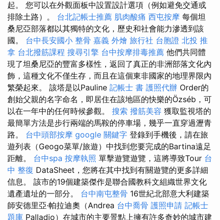
起。 您可以在外觀面板中設置設計選項（例如避免交通或
排除土路）。
台北記帳士推薦
肌肉酸痛
西屯按摩
每個坦
桑尼亞部落都以其獨特的文化，歷史和社會能力滲透到該
國。
台中長安國小 整骨
嘉義 外燴
旅行社 台胞證
北投 推
拿
台北撥筋課程
搜尋引擎
台中按摩排毒推薦
他們共同體
現了坦桑尼亞的豐富多樣性，返回了真正的非洲部落文化內
飾，這種文化不僅生存，而且在這個東非國家的地理界限內
繁榮起來。 該塔是以Pauline
記帳士 書
護照代辦
Order的
創始父親的名字命名，即居住在該地區的快樂的Özséb，可
以在一年中的任何時候參觀。
搜索
撥筋美容
獲取監視塔的
最簡單方法是步行兩端的馬鞍的停車場，幾乎一直穿過瀝青
路。
台中頭部按摩
google 關鍵字
登錄到手機後，請在旅
遊列表（Geogo菜單/旅遊）中找到您要完成的Bartina遠足
距離。
台中spa
按摩執照
單擊遊覽遊覽，這將導致Tour
台
中 整復
DataSheet，您將在其中找到有關遊覽的更多詳細
信息。 該市的19個建築傑作是聯合國教科文組織世界文化
遺產遺址的一部分。
台中南屯整骨
16世紀北部意大利建築
師安德里亞·帕拉迪奧（Andrea
台中喬骨
護照申請
記帳士
題庫
Palladio）在城市的主要景點上擁有許多奇妙的城市建