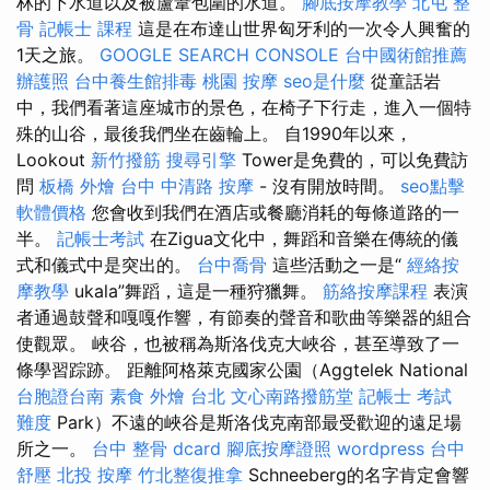
林的下水道以及被蘆葦包圍的水道。
腳底按摩教學
北屯 整
骨
記帳士 課程
這是在布達山世界匈牙利的一次令人興奮的
1天之旅。
GOOGLE SEARCH CONSOLE
台中國術館推薦
辦護照
台中養生館排毒
桃園 按摩
seo是什麼
從童話岩
中，我們看著這座城市的景色，在椅子下行走，進入一個特
殊的山谷，最後我們坐在齒輪上。 自1990年以來，
Lookout
新竹撥筋
搜尋引擎
Tower是免費的，可以免費訪
問
板橋 外燴
台中 中清路 按摩
- 沒有開放時間。
seo點擊
軟體價格
您會收到我們在酒店或餐廳消耗的每條道路的一
半。
記帳士考試
在Zigua文化中，舞蹈和音樂在傳統的儀
式和儀式中是突出的。
台中喬骨
這些活動之一是“
經絡按
摩教學
ukala”舞蹈，這是一種狩獵舞。
筋絡按摩課程
表演
者通過鼓聲和嘎嘎作響，有節奏的聲音和歌曲等樂器的組合
使觀眾。 峽谷，也被稱為斯洛伐克大峽谷，甚至導致了一
條學習踪跡。 距離阿格萊克國家公園（Aggtelek National
台胞證台南
素食 外燴 台北
文心南路撥筋堂
記帳士 考試
難度
Park）不遠的峽谷是斯洛伐克南部最受歡迎的遠足場
所之一。
台中 整骨 dcard
腳底按摩證照
wordpress
台中
舒壓
北投 按摩
竹北整復推拿
Schneeberg的名字肯定會響