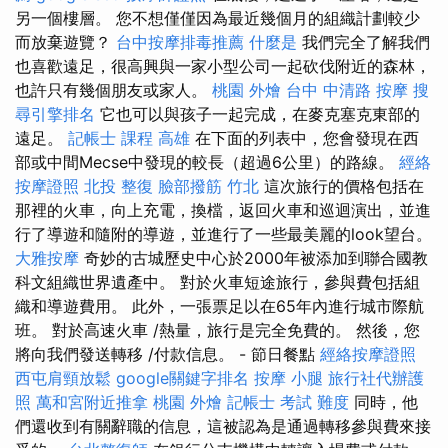
另一個樓層。 您不想僅僅因為最近幾個月的組織計劃較少
而放棄遊覽？
台中按摩排毒推薦
什麼是
我們完全了解我們
也喜歡遠足，很高興與一家小型公司一起砍伐附近的森林，
也許只有幾個朋友或家人。
桃園 外燴
台中 中清路 按摩
搜
尋引擎排名
它也可以與孩子一起完成，在麥克塞克東部的
遠足。
記帳士 課程 高雄
在下面的列表中，您會發現在西
部或中間Mecse中發現的較長（超過6公里）的路線。
經絡
按摩證照
北投 整復
臉部撥筋 竹北
這次旅行的價格包括在
那​​裡的火車，向上充電，換檔，返回火車和巡迴演出，並進
行了導遊和隨附的導遊，並進行了一些最美麗的look望台。
大雅按摩
奇妙的古城歷史中心於2000年被添加到聯合國教
科文組織世界遺產中。 對於火車短途旅行，參與費包括組
織和導遊費用。 此外，一張票足以在65年內進行城市際航
班。 對於高速火車 /熱量，旅行是完全免費的。 然後，您
將向我們發送轉移 /付款信息。 - 節日餐點
經絡按摩證照
西屯肩頸放鬆
google關鍵字排名
按摩 小腿
旅行社代辦護
照
萬和宮附近推拿
桃園 外燴
記帳士 考試 難度
同時，他
們還收到有關辭職的信息，這被認為是通過轉移參與費來接