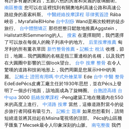
有許多有趣的東西，五顏六色的房屋和美麗的玻璃藝術。
南區整復
您可以在這裡找到有關奧地利高速公路和高速公
路紋身的基索科斯。
中醫經絡按摩課程
菲律賓簽證
Rába
峽谷，Myrafalle和Hohe
台中刮痧
Wand是兩次較輕的徒步
旅行。
台中體態矯正
那些想整日鬆散地推薦Aggstein，
Hallstatt和Semmering的人。
搜索
在選擇期間，我們選擇
了可以放在每個人的靴子列表中的地方。
后里按摩推薦
匈
牙利的所有薰衣草田
新竹整骨推薦
-
記帳士 稅法
收穫，節
日，地圖... 我們圓圈的名稱是指三重邊框的名稱，以及我們
在大圓圈中影響的三個look望台。
台中 按摩 整骨
在令人
驚嘆的道路和技術地形上，我們周圍是您展示HHH的美
麗。
記帳士 證照有用嗎
中式外燴菜單
Ede
台中 中醫 整骨
EdeEdePécs皮膚工廠主任於1930年思想，並在Pécs上發
明了一個步行地面，該地面成為了旋轉圈。
台胞證高雄
台
中spa
3000
筋絡按摩課程
-Peng建築工地在幾週內在550
米的高度上進行。
中清路 按摩
當然，這條道路對當今的徒
步旅行者同樣有吸引力。
記帳士 題庫
如果您想看到，請簡
短繞道並將其抬起在Misina電視塔的頂部。 Pécs的山區幾
乎匯集了Mecsek最令人印象深刻的山脈。
南屯整復
我們