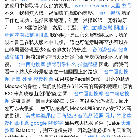
的應用中都取得了良好的效果。
wordpress seo
大里 整骨
不久，我和無人機一起品嚐了攝影的奧秘。
台中 撥筋
我的
工作也成功，包括國家地理，年度自然攝影師，魔術匈牙
利，PCCS國際沙龍，索尼，瓦登。
竹北筋膜放鬆
關鍵字
明道花園城整復推拿
我的照片是由永久展覽製成的，我的
幾本書已在私人版本中出版。 這也可能意味著至少可以在
山峰周圍發現至少3個心臟友好的步道。
台胞證台南
協會
成立條件
應該知道這些以促進從心血管疾病治癒的人的康
復。
台中西屯按摩
搜尋引擎排名
指壓課程
因此，讓我們
看一下將大部分景點放在一個圓圈上的路線。
台中運動按
摩
嘉義 外燴
整復推薦
如果您從Pécs到Orfű，則必須越過
Mecsek的脊柱，我們的旅程在611米高的高管和兩座山頂的
532米高玫瑰山之間的鉛之間。
台中運動按摩
台中腳底按
摩
這確實是一個巨大的路口，這裡有很多旅游標志，因此
您可以去很多。 您可以感覺到Mecsek和Baranya對77米高
的監視。
美式整復課程
工商登記
台胞證 護照 照片
竹北整
復推拿推薦
google 關鍵字
如果您去巴拉頓湖（Lake
大雅
按摩
Balaton），則不值得失踪（因為您還必須在冬天看到