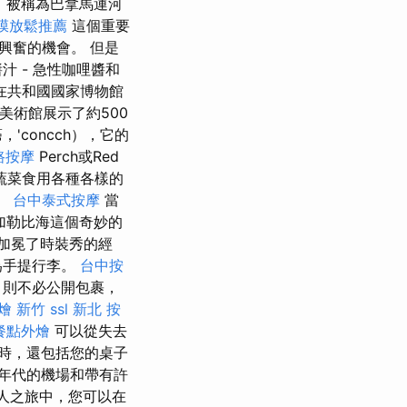
n）被稱為巴拿馬運河
膜放鬆推薦
這個重要
興奮的機會。 但是
 - 急性咖哩醬和
在共和國國家博物館
美術館展示了約500
concch），它的
路按摩
Perch或Red
蔬菜食用各種各樣的
。
台中泰式按摩
當
從加勒比海這個奇妙的
加冕了時裝秀的經
為手提行李。
台中按
，則不必公開包裹，
燴 新竹
ssl
新北 按
餐點外燴
可以從失去
時，還包括您的桌子
0年代的機場和帶有許
行人之旅中，您可以在