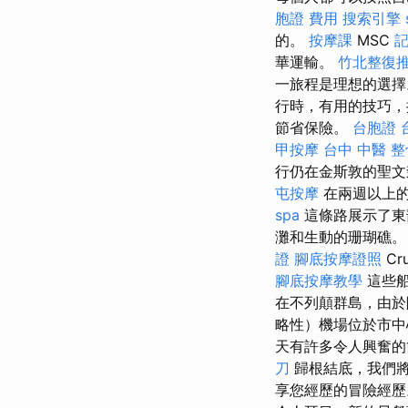
胞證 費用
搜索引擎
的。
按摩課
MSC
記
華運輸。
竹北整復
一旅程是理想的選
行時，有用的技巧
節省保險。
台胞證 
甲按摩
台中 中醫 整
行仍在金斯敦的聖文
屯按摩
在兩週以上的
spa
這條路展示了東
灘和生動的珊瑚礁
證
腳底按摩證照
Cr
腳底按摩教學
這些船
在不列顛群島，由於降
略性）機場位於市中心
天有許多令人興奮的
刀
歸根結底，我們將
享您經歷的冒險經