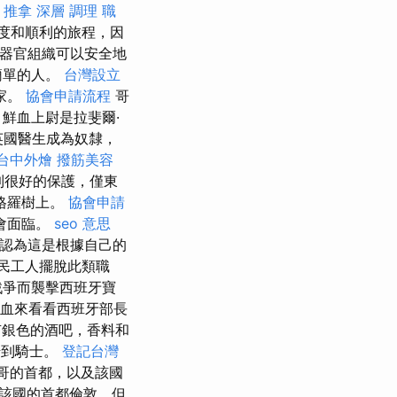
 推拿 深層 調理 職
度和順利的旅程，因
的器官組織可以安全地
簡單的人。
台灣設立
家。
協會申請流程
哥
鮮血上尉是拉斐爾·
位英國醫生成為奴隸，
台中外燴
撥筋美容
到很好的保護，僅東
格羅樹上。
協會申請
會面臨。
seo 意思
認為這是根據自己的
民工人擺脫此類職
戰爭而襲擊西班牙寶
血來看看西班牙部長
有銀色的酒吧，香料和
抬到騎士。
登記台灣
巴哥的首都，以及該國
於該國的首都倫敦，但