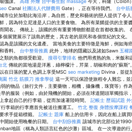
餐瑜伽課。
高雄 外燴
台中養生館
massage
今天，科隆（Coló
 seo
Canal
社團法人代辦費用
Gate），正在等待我們。
台中筋
城市位於加勒比海沿岸，為自然，歷史和藝術的戀人提供了令人
鮮，因為特立尼達是人口的主要食物。 為所有菜餚提供的主要醬汁
而聞名。 傳統上，該國的所有重要博物館都是在首都收集的。 
00多個展覽展示了該島的歷史，其古老的居民和各個世紀的文化。 
認為是該國的文化遺產。 當地美食的主要特徵是海鮮，例如海癌，'
汁和香料。
台中整骨推薦
此外，地球的隱藏以及諸如Sawn
五權
ch之類的魚都很受歡迎。
搜尋引擎排名
他們用煮熟的魚，米飯和
台北
傳統的當地湯是洋蔥，綠檸檬汁，芹菜，胡椒和肉的“蘇斯”
以在日落的驚人色調上享受MSC
seo marketing
Divina，並
桃園
竹北 筋膜刀
推拿學徒
這一天可以保證使旅程令人難忘，並
脆弱的物品（旅行文件，主要藥物，相機，攝像機，珠寶等）作
早的服裝（例如，由於飛機的開始，必須在球道開頭單獨指示
上拿起自己的行李箱，從而加速著陸時間。
記帳士 歷屆試題
外
有行李箱的行李應首先被送往搬運工。
竹北 整復
身體按摩課程
裡要求手提箱標籤。
記帳士 題庫
船上的信用卡，因此在船上購買
李中開始使用晚餐的日期。
台中刮痧推薦
該城市的北部位於199
anban地區（稱為人類語言紅色的沙灘）區域。 在一次導遊的