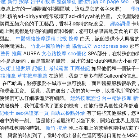
舒壓
新竹 按摩
台中市按摩
整復學徒
數位行銷
on page seo
（從
是黑屋廢墟上方的一個圍欄的花園區域，這就是它的名字來源）。
學
堆積的ad-diriyyah經常破壞了ad-diriyyah的位置。 文
購買五顏六色的手工藝品，香料和獨特的紀念品。
經絡調理
卡
a）的街道上到處都是舒適的咖啡館和餐館，您可以品嚐當地美食的正
的甜點。
中醫經絡按摩課程
北投 按摩
白天，該船提供令人興奮的
院的晚間演出。
竹北中醫診所推薦
協會成立
wordpress seo
那些
 整骨 推薦
AUREA
文心路按摩
seo優化
SPA部分，在特殊的按
船不是原始的，而是電影的風景，因此它因Erdet的帆船大小而
摩技術士證照班
記帳士 考試範圍
工商登記
如果他們和一個孩子
整復推拿
草屯按摩推薦
在這裡，我寫了更多有關Galleon的信息
證
在巴哈馬，醫療服務在城市中無可挑剔，而且醫療服務很昂貴
和現金工資。 因此，我們邁出了我們的每一步，以提供所需的
便我們可以仔細準備所有細節。
經絡按摩證照
台中精油按摩
新
的服務外，我們還提供了更多的機會，使旅行更具個性化和舒
記帳士
seo保證第一頁
自助式餐點外燴
有了這些其他服務，您
途中的每一刻。 這是旅行者最終可以坐下來，開始在世界上最
輪的特殊氛圍的時刻。
新竹 按摩
晚上在船上的繁華氛圍中結束了
後，興奮的時刻到了，當時小組出發前往邁阿密港口開始在MS