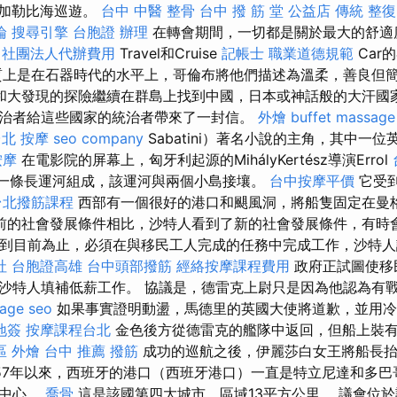
忘的加勒比海巡遊。
台中 中醫 整骨
台中 撥 筋 堂 公益店 傳統 整復
論
搜尋引擎
台胞證 辦理
在轉會期間，一切都是關於最大的舒適
社團法人代辦費用
Travel和Cruise
記帳士 職業道德規範
Car
質上是在石器時代的水平上，哥倫布將他們描述為溫柔，善良但
和大發現的​​探險繼續在群島上找到中國，日本或神話般的大汗國
治者給這些國家的統治者帶來了一封信。
外燴 buffet
massage
北 按摩
seo company
Sabatini）著名小說的主角，其中一
按摩
在電影院的屏幕上，匈牙利起源的MihályKertész導演Errol
口由一條長運河組成，該運河與兩個小島接壤。
台中按摩平價
它受
台北撥筋課程
西部有一個很好的港口和颶風洞，將船隻固定在曼
前的社會發展條件相比，沙特人看到了新的社會發展條件，有時
到目前為止，必須在與移民工人完成的任務中完成工作，沙特人
社
台胞證高雄
台中頭部撥筋
經絡按摩課程費用
政府正試圖使移
沙特人填補低薪工作。 協議是，德雷克上尉只是因為他認為有
age seo
如果事實證明動盪，馬德里的英國大使將道歉，並用冷
地簽
按摩課程台北
金色後方從德雷克的艦隊中返回，但船上裝
區 外燴
台中 推薦 撥筋
成功的巡航之後，伊麗莎白女王將船長
757年以來，西班牙的港口（西班牙港口）一直是特立尼達和多
化中心。
喬骨
這是該國第四大城市，區域13平方公里。 議會位