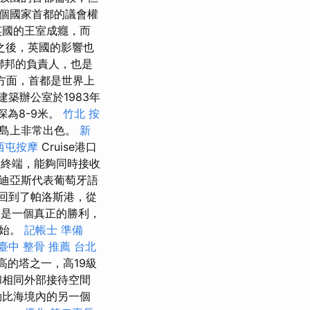
個國家首都的議會權
英國的王室成癮，而
之後，英國的影響也
英聯邦的負責人，也是
米方面，首都是世界上
um建築辦公室於1983年
深為8-9米。
竹北 按
在島上非常出色。
新
西屯按摩
Cruise港口
個終端，能夠同時接收
為迪亞斯代表葡萄牙語
回到了帕洛斯港，從
是一個真正的勝利，
開始。
記帳士 準備
臺中 整骨 推薦
台北
高的塔之一，高19級
和相同外部接待空間
勒比海境內的另一個