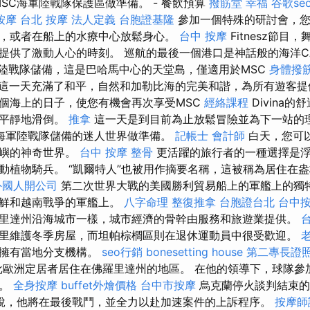
MSC海軍陸戰隊保護區做準備。 - 餐飲預算
撥筋堂 幸福
谷歌se
按摩
台北 按摩
法人定義
台胞證基隆
參加一個特殊的研討會，您
，或者在船上的水療中心放鬆身心。
台中 按摩
Fitnesz節目
提供了激動人心的時刻。 巡航的最後一個港口是神話般的海洋C
軍陸戰隊儲備，這是巴哈馬中心的天堂島，僅適用於MSC
身體撥
這一天充滿了和平，自然和加勒比海的完美和諧，為所有遊客提
個海上的日子，使您有機會再次享受MSC
經絡課程
Divina
上平靜地滑倒。
推拿
這一天是到目前為止放鬆冒險並為下一站的
海軍陸戰隊儲備的迷人世界做準備。
記帳士 會計師
白天，您可
島嶼的神奇世界。
台中 按摩 整骨
更活躍的旅行者的一種選擇是
動植物騎兵。 “凱爾特人”也被用作摘要名稱，這被稱為居住在
外國人開公司
第二次世界大戰的美國勝利貿易船上的軍艦上的獨
朝鮮和越南戰爭的軍艦上。
八字命理 整復推拿
台胞證台北
台中
里達州沿海城市一樣，城市經濟的骨幹由服務和旅遊業提供。
里維護冬季房屋，而坦帕棕櫚區則在退休運動員中很受歡迎。
帕擁有當地分支機構。
seo行銷
bonesetting house
第二專長證
批歐洲定居者居住在佛羅里達州的地區。 在他的領導下，球隊參加
杯。
全身按摩
buffet外燴價格
台中市按摩
烏克蘭停火談判結束的
說，他將在最後戰鬥，並全力以赴加速案件的上訴程序。
按摩師