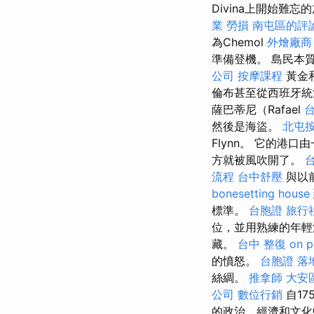
Divina上開始難
業 勞損 南屯區的評
為Chemol
外燴廠商
準備登機。 島民本
公司
按摩課程
黃金
倫布甚至從西班牙統
薩巴蒂尼（Rafael
台
然後是海盜。
北屯
Flynn。 它的港
方就被風吹開了。
流程
台中舒壓
與以
bonesetting house
標準。
台胞證 旅行
位，並用熟練的年輕
藏。
台中 整復
on p
的憤怒。
台胞證 落
絲綢。
推拿師
大安
公司
數位行銷
自1
的政治，經濟和文