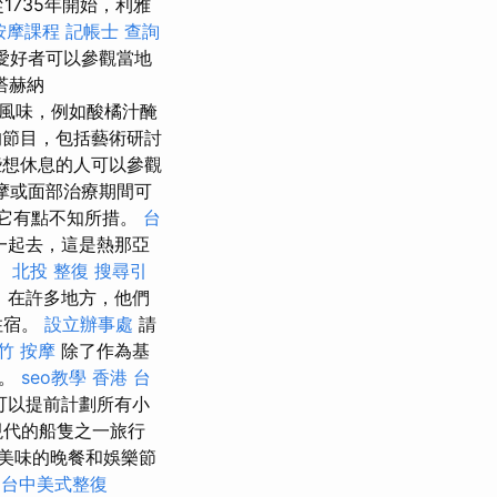
1735年開始，利雅
按摩課程
記帳士 查詢
化體驗愛好者可以參觀當地
塔赫納
宗風味，例如酸橘汁醃
節目，包括藝術研討
想休息的人可以參觀
摩或面部治療期間可
使它有點不知所措。
台
一起去，這是熱那亞
。
北投 整復
搜尋引
，在許多地方，他們
住宿。
設立辦事處
請
竹 按摩
除了作為基
適。
seo教學
香港 台
可以提前計劃所有小
現代的船隻之一旅行
美味的晚餐和娛樂節
C
台中美式整復