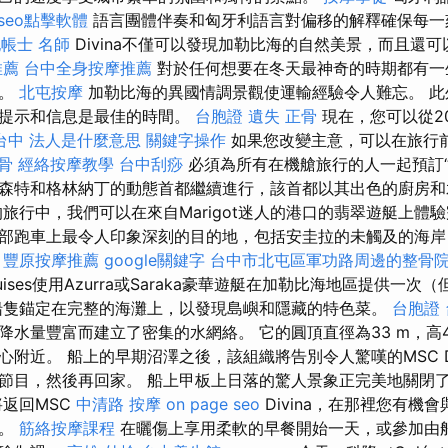
seo點擊軟體
語言團體伴奏和匈牙利語言對偏移的解釋確保每一
帳士 名師
Divina不僅可以發現加勒比海的自然美景，而且還
推薦
台中全身按摩推薦
對於任何想要在冬天最神奇的時期都有一
擇。
北屯按摩
加勒比海的異國情調景觀使運輸經驗令人難忘。 此
，提示和信息是最佳的時間。
台胞證 遺失
正骨
現在，您可以從20
台中
法人是什麼意思
關鍵字操作
如果您改變主意，可以在旅行前
骨
經絡按摩教學
台中刮痧
必須為所有在機艙旅行的人一起預訂“
森特和格林納丁的動態首都繼續進行，該首都以其出色的廚房
旅行中，我們可以在來自Marigot迷人的港口的翡翠遊艇上體
部跑車上最令人印象深刻的目的地，包括安圭拉的未觸及的海岸
。
豐原按摩推薦
google關鍵字
台中市北屯區軍功路周邊的整骨
uises使用Azurra或Saraka豪華遊艇在加勒比海地區提供一
隻錨定在完整的海灘上，以發現島嶼和隱藏的特色菜。
台胞證
水量豐富而建立了密集的水網絡。 它的圓頂直徑為33 m，高4
附近。 船上的早期沼澤之後，該組織將告別令人驚嘆的MSC Di
節目，然後再回家。 船上甲板上日落的驚人景象正完美地關閉
返回MSC
中清路 按摩
on page seo
Divina，在那裡您有機
歷。
筋絡按摩課程
在曬傷上享用柔軟的早餐開始一天，或參加由