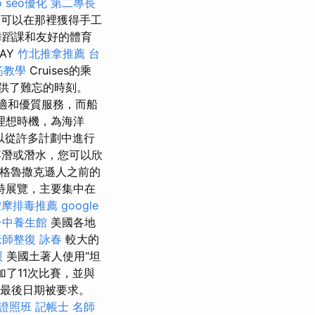
o
seo優化
第二專長
可以在那裡獲得手工
，舞蹈課和友好的體育
AY
竹北推拿推薦
台
筋教學
Cruises的乘
供了難忘的時刻。
的舒適和優質服務，而船
理想時機，為海洋
以從許多計劃中進行
浮潛或潛水，您可以欣
盎格魯撒克遜人之前的
特展覽，主要集中在
按摩排毒推薦
google
台中養生館
美國各地
老師整復 詠春
較大的
照
美國土著人使用“坦
了11次比賽，並與
最後日期被要求。
證照班
記帳士 名師