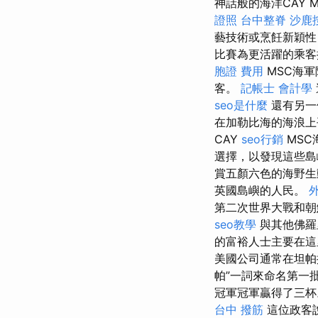
神話般的海洋CAY 
證照
台中整脊
沙鹿
藝技術或烹飪新穎性
比賽為更活躍的乘客
胞證 費用
MSC海
客。
記帳士 會計學
seo是什麼
還有另一
在加勒比海的海浪
CAY
seo行銷
MSC
選擇，以發現這些
賞五顏六色的海野生
英國島嶼的人民。
第二次世界大戰和
seo教學
與其他佛羅
的富裕人士主要在這
美國公司通常在坦
帕”一詞來命名第一
冠軍冠軍贏得了三
台中 撥筋
這位政客