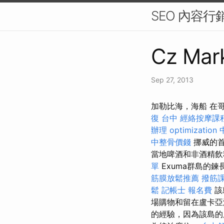
SEO 內容
Cz Mark
Sep 27, 2013
加勒比海，海船 在
復 台中
經絡按摩課
辦理
optimization
中整骨價錢
挪威的首
當地啤酒和非酒精飲
單
Exuma群島的
筋膜放鬆推薦
撥筋
鬆
記帳士 報名費
該
場購物和留在盧卡
的經驗，因為該島的所