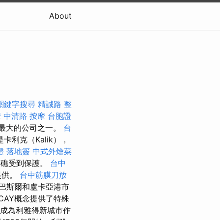
About
關鍵字搜尋
精誠路 整
摩
中清路 按摩
台胞證
其最大的公司之一。
台
利克（Kalik），
證 落地簽
中式外燴菜
瑚礁受到保護。
台中
提供。
台中筋膜刀放
巴斯爾和盧卡亞港市
CAY概念提供了特殊
家族成為利雅得新城市作