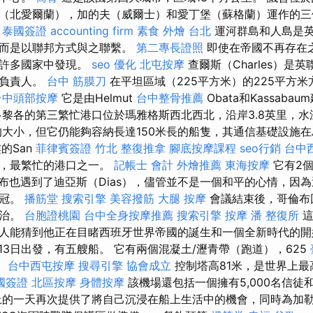
（北愛爾蘭），加的夫（威爾士）和愛丁堡（蘇格蘭）運作的三
。
泰國簽證
accounting firm
素食 外燴 台北
運河群島和人島是
，而是以聯邦方式與之聯繫。
第二專長證照
即使在帝國不再存在
和許多國家中發現。
seo 優化
北屯按摩
查爾斯（Charles）是
家負責人。
台中 筋膜刀
在平坦區域（225平方米）的225平方
台中頭部按摩
它是由Helmut
台中整骨推薦
Obata和Kassaba
多黎各的第三繁忙港口位於瑪雅格斯西北西北，沿岸3.8英里，水
大小，但它仍能夠容納長達150米長的船隻，其通信基礎設施
的San
菲律賓簽證
竹北 整復推拿
腳底按摩課程
seo行銷
台中
大，最繁忙的港口之一。
記帳士 會計
外燴推薦
東海按摩
它有2
倫布也遇到了迪亞斯（Dias），儘管並不是一個和平的心情，因
皇冠。
播筋堂
搜索引擎
美容撥筋
大腿 按摩
會議結束後，哥倫布
統治。
台胞證桃園
台中全身按摩推薦
搜索引擎
按摩
潘 整復所
這
人能猜到他正在目睹西班牙世界帝國的誕生和一個全新時代的
2月13日出發，有五艘船。 它有兩個混凝土/瀝青帶（跑道），625
。
台中西屯按摩
搜尋引擎
協會成立
控制塔高81米，是世界上最
國簽證
北區按摩
身體按摩
該機場還包括一個擁有5,000名信徒
上的一天再次提供了將自己沉浸在船上生活中的機會，同時為加