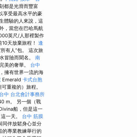
刻都是光滑而豐富
可以享受最高水平的豪
生體驗的人來說，這
外，當您在巴哈馬航
00英尺/人那裡製作
10天放棄旅程！
逢
所有人”包。 這次旅
和水冒險而聞名。
南
驗完美的奢華。
台中
，擁有世界一流的海
院
Emerald
卡式台胞
次（但可重複的）旅程。
 台中
台北會計事務所
0 m。 另一個（戰
vina船，但是這一
了這一天。
台中 筋膜
會與同伴放鬆身心並分
船的專業教練舉行的