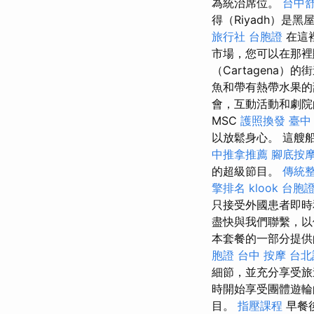
為統治席位。
台中
得（Riyadh）
旅行社 台胞證
在這裡
市場，您可以在那裡
（Cartagen
魚和帶有熱帶水果
會，互動活動和劇
MSC
護照換發
臺中
以放鬆身心。 這艘
中推拿推薦
腳底按
的超級節目。
傳統
擎排名
klook 台胞
只接受外國患者即時
盡快與我們聯繫，以
本套餐的一部分提供
胞證
台中 按摩
台北
細節，並充分享受旅
時開始享受團體遊
目。
指壓課程
早餐