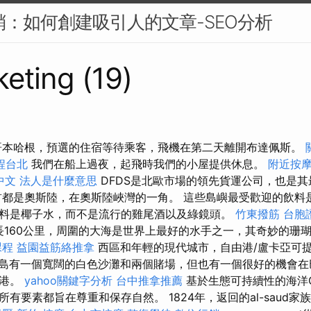
行銷：如何創建吸引人的文章-SEO分析
eting (19)
哥本哈根，預選的住宿等待乘客，飛機在第二天離開布達佩斯。
程台北
我們在船上過夜，起飛時我們的小屋提供休息。
附近按
 中文
法人是什麼意思
DFDS是北歐市場的領先貨運公司，也是
都是奧斯陸，在奧斯陸峽灣的一角。 這些島嶼最受歡迎的飲料是卡
料是椰子水，而不是流行的雞尾酒以及綠鏡頭。
竹東撥筋
台胞
鍊長160公里，周圍的大海是世界上最好的水手之一，其奇妙的珊
課程
益園益筋絡推拿
西區和年輕的現代城市，自由港/盧卡亞可
島有一個寬闊的白色沙灘和兩個賭場，但也有一個很好的機會在
亞港。
yahoo關鍵字分析
台中推拿推薦
基於生態可持續性的海洋
有要素都旨在尊重和保存自然。 1824年，返回的al-saud