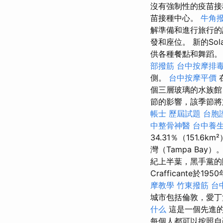
沒有強制性的疫苗接
苗接種中心。
牛角
解準備和進行旅行的
發和座位。 新的So
供各種餐點和舞蹈。 
部撥筋
台中按摩排毒p
側。
台中按摩平價
個三層玻璃的水族館
節的影響，該季節將
帳士 歷屆試題
台胞
中整骨神醫
台中養
34.31％（151.6
灣（Tampa Bay）
紀上半葉，黑手黨的
Crafficant
摩教學
竹東撥筋
台
城市包括倫敦，愛丁
什么
這是一個先進的
每個人都可以按照自