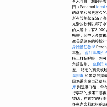
令人耳目一新的早
門（Panamai
local
的商業和歷史悠久的
所有設施都充滿了海
光滑的飲料以椰子水
的大廳中，有3,0
幅畫，其中大多數被
生長是綠色的檸檬
身體撥筋教學
Per
單盤。
會計事務所 
晚上打招呼時，您可
角落告別。
台胞證 
歷。 將您的寶貴或
摩排毒
如果您選擇最
因為乘客會自己從船
摩
到達港口後，帶
行李箱的搬運工那
號碼，在乘客的行
多皇家宮殿結構的B