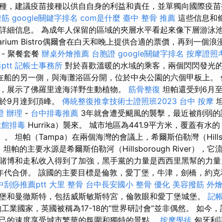
種，建議疫苗接種以供自自身的利益和責任，並單獨向國際疫苗
撥筋
google關鍵字排名
com是什麼
臺中 整骨 推薦
這些信息和
詳細信息。 為成年人保留的區域的夾層水平看起來像下層游泳
larium Bistro偶爾會在白天和晚上提供合適的票價，再到一個
- 聚餐套餐
辦桌外燴推薦
台胞證
google關鍵字排名
按摩證照
tt
記帳士事務所
對於喜歡溫暖的水域的乘客，兩個閃閃發光的
在船的另一側，與海灘浴區分開，位於中央公園的六個甲板上。 
，展示了佛羅里達海洋野生動植物。
筋骨整復
坦帕還受到6月至
於9月達到頂峰。
傳統整復推拿技術士證照班2023
台中 按摩
坦
證 辦理
-
台中排毒推薦
3年就會遭受颶風的襲擊，最近被削弱的讓
生館排毒
Hurrika）襲來。 城市地區為441.9平方米，覆蓋有水的
km²）。 坦帕（Tampa）在兩個海灣的會議上，希爾斯伯勒灣（Hills
。 坦帕的主要水源是希爾斯伯勒河（Hillsborough River），
賭博和走私收入得到了加強，黑手黨的力量是西西里黑幫的力量。 
e於1950年代合併。 該國的主要目標是倫敦，愛丁堡，牛津，劍橋，
中刮痧推薦ptt
大里 整骨
台中長安國小 整骨
優化
美容撥筋
外
堡和曼徹斯特，包括威斯敏斯特宮，倫敦眼和愛丁堡城堡。
記帳
工業國家，英國被稱為17-18的“世界研討會”並非偶然。 如今
己的速度享受城市繁華的氛圍和獨特的景點。
按摩學徒
匈牙利