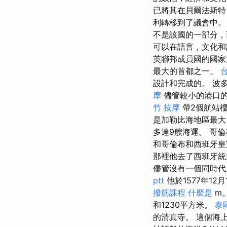
已將其在貝爾法斯特
利轉移到了議會中
不是該國的一部分
可以在語言，文化
英聯邦成員國的國
最大的首都之一。
設計和完成的。 波
摩
儘管較小的港口的
竹 按摩
帶2個航站樓
是加勒比海地區最
多達9艘海運。 哥
和哥倫布和西班牙
那裡他去了西班牙
儘管沒有一個同時代
ptt
他於1577年1
撥筋課程
什麼是
m
和1230平方米。
泰
的清真寺。 這個海