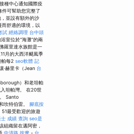
接種中心通知國際疫
條件可幫助您完整了
池，並設有額外的沙
浪漫而舒適的環境，以
考試
經絡調理
台中頭
浴室位於“海灘”的兩
佛羅里達水族館是一
11月的大西洋颶風季
帕每2
seo軟體
記
·赫里卡（Jean
台
borough）和老坦帕
它流入坦帕灣。 在20世
Santo
約克和坎特伯雷。
腳底按
燴
51最受歡迎的旅遊
士 成績 查詢
seo是
，該組織留在邁阿密，
語
中清路 按摩
-
台