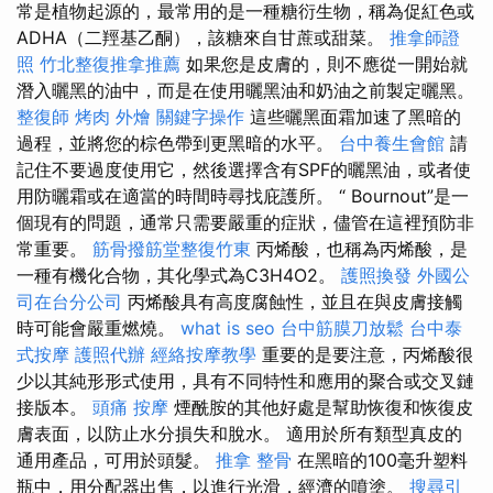
常是植物起源的，最常用的是一種糖衍生物，稱為促紅色或
ADHA（二羥基乙酮），該糖來自甘蔗或甜菜。
推拿師證
照
竹北整復推拿推薦
如果您是皮膚的，則不應從一開始就
潛入曬黑的油中，而是在使用曬黑油和奶油之前製定曬黑。
整復師
烤肉 外燴
關鍵字操作
這些曬黑面霜加速了黑暗的
過程，並將您的棕色帶到更黑暗的水平。
台中養生會館
請
記住不要過度使用它，然後選擇含有SPF的曬黑油，或者使
用防曬霜或在適當的時間時尋找庇護所。 “ Bournout”是一
個現有的問題，通常只需要嚴重的症狀，儘管在這裡預防非
常重要。
筋骨撥筋堂整復竹東
丙烯酸，也稱為丙烯酸，是
一種有機化合物，其化學式為C3H4O2。
護照換發
外國公
司在台分公司
丙烯酸具有高度腐蝕性，並且在與皮膚接觸
時可能會嚴重燃燒。
what is seo
台中筋膜刀放鬆
台中泰
式按摩
護照代辦
經絡按摩教學
重要的是要注意，丙烯酸很
少以其純形形式使用，具有不同特性和應用的聚合或交叉鏈
接版本。
頭痛 按摩
煙酰胺的其他好處是幫助恢復和恢復皮
膚表面，以防止水分損失和脫水。 適用於所有類型真皮的
通用產品，可用於頭髮。
推拿 整骨
在黑暗的100毫升塑料
瓶中，用分配器出售，以進行光滑，經濟的噴塗。
搜尋引