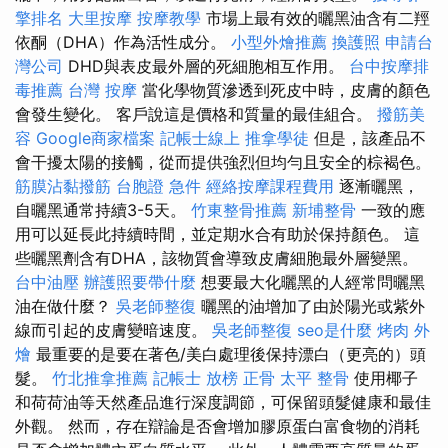
擎排名
大里按摩
按摩教學
市場上最有效的曬黑油含有二羥
依酮（DHA）作為活性成分。
小型外燴推薦
換護照
申請台
灣公司
DHD與表皮最外層的死細胞相互作用。
台中按摩排
毒推薦
台灣 按摩
當化學物質滲透到死皮中時，皮膚的顏色
會發生變化。 客戶說這是價格和質量的最佳組合。
撥筋美
容
Google商家檔案
記帳士線上
推拿學徒
但是，該產品不
會干擾太陽的接觸，從而提供強烈但均勻且安全的棕褐色。
筋膜沾黏撥筋
台胞證 急件
經絡按摩課程費用
逐漸曬黑，
自曬黑通常持續3-5天。
竹東整骨推薦
新埔整骨
一致的應
用可以延長此持續時間，並定期水合有助於保持顏色。 這
些曬黑劑含有DHA，該物質會導致皮膚細胞最外層變黑。
台中油壓
辦護照要帶什麼
想要最大化曬黑的人經常問曬黑
油在做什麼？
吳老師整復
曬黑的油增加了由於陽光或紫外
線而引起的皮膚變暗速度。
吳老師整復
seo是什麼
烤肉 外
燴
最重要的是要在著色/美白處理後保持漂白（更亮的）頭
髮。
竹北推拿推薦
記帳士 放榜
正骨
太平 整骨
使用椰子
和荷荷油等天然產品進行深度調節，可保留頭髮健康和最佳
外觀。 然而，存在辯論是否會增加膠原蛋白富食物的消耗