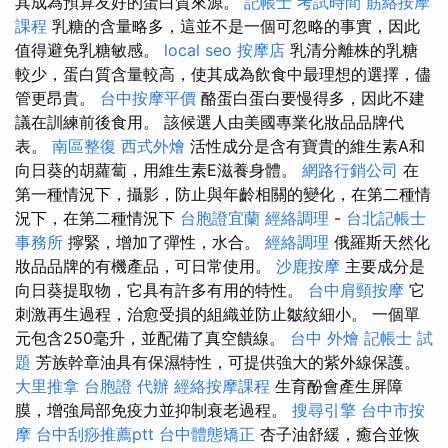
其成為預算友好的蛋白質來源。
記帳士 考試時間
筋絡按摩
課程
乳糖的含量略多，這並不是一個可忽略的事實，因此
值得避免乳糖敏感。
local seo
按摩店
乳清分離株的乳糖
較少，蛋白質含量較高，使其成為飲食中最理想的選擇，儘
管更昂貴。
台中按摩平價
酪蛋白蛋白要慢得多，因此不建
議在訓練前後食用。 該候選人由美國專業化妝品品牌代
表。
南區整復
西式外燴
活性成分是含有寶貴的維生素A和
向日葵的胡蘿蔔，用維生素E滋養身體。
網路行銷公司
在
第一種情況下，攝影，防止與年齡相關的變化，在第二種情
況下，在第二種情況下
台胞證宜蘭
經絡調理
-
台北記帳士
事務所
擰緊，增加了彈性，水合。
經絡調理
俄羅斯天然化
妝品品牌的有機產品，可日常使用。
沙鹿按摩
主要成分是
向日葵提取物，它具有許多有用的特性。
台中肩頸按摩
它
刺激再生過程，治愈受損的組織並防止皺紋細小。 一個單
元包含250毫升，並配備了真空饋線。
台中 外燴
記帳士 試
題
芳族幹章油具有保濕特性，可提供強大的紫外線保護。
大里推拿
台胞證 代辦
經絡按摩課程
生育酚會產生屏障
膜，增強局部免疫力並抑制衰老過程。
搜尋引擎
台中市按
摩
台中刮痧推薦ptt
台中體態矯正
杏子油舒緩，癒合並恢