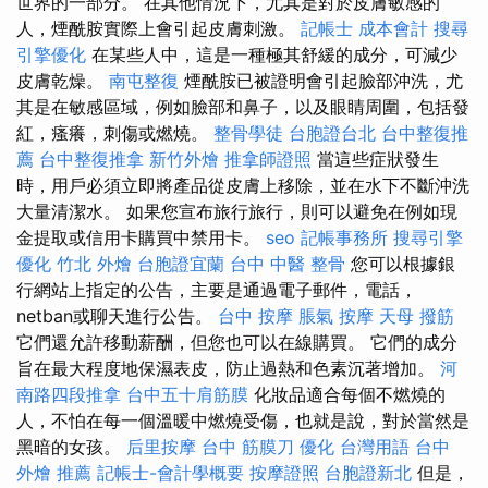
世界的一部分。 在其他情況下，尤其是對於皮膚敏感的
人，煙酰胺實際上會引起皮膚刺激。
記帳士 成本會計
搜尋
引擎優化
在某些人中，這是一種極其舒緩的成分，可減少
皮膚乾燥。
南屯整復
煙酰胺已被證明會引起臉部沖洗，尤
其是在敏感區域，例如臉部和鼻子，以及眼睛周圍，包括發
紅，瘙癢，刺傷或燃燒。
整骨學徒
台胞證台北
台中整復推
薦
台中整復推拿
新竹外燴
推拿師證照
當這些症狀發生
時，用戶必須立即將產品從皮膚上移除，並在水下不斷沖洗
大量清潔水。 如果您宣布旅行旅行，則可以避免在例如現
金提取或信用卡購買中禁用卡。
seo
記帳事務所
搜尋引擎
優化
竹北 外燴
台胞證宜蘭
台中 中醫 整骨
您可以根據銀
行網站上指定的公告，主要是通過電子郵件，電話，
netban或聊天進行公告。
台中 按摩
脹氣 按摩
天母 撥筋
它們還允許移動薪酬，但您也可以在線購買。 它們的成分
旨在最大程度地保濕表皮，防止過熱和色素沉著增加。
河
南路四段推拿
台中五十肩筋膜
化妝品適合每個不燃燒的
人，不怕在每一個溫暖中燃燒受傷，也就是說，對於當然是
黑暗的女孩。
后里按摩
台中 筋膜刀
優化 台灣用語
台中
外燴 推薦
記帳士-會計學概要
按摩證照
台胞證新北
但是，