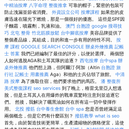
中精油按摩
八字命理 整復推拿
可靠的帽子，緊密的包裝可
防止洩漏並節省消費。
外資設立公司
按摩課程
如果您的皮
膚迅速在陽光下燃燒，那是一個很好的優惠。 這些是SPF因
子麵霜，噴霧劑，乳液和油。
澳門 台胞證
google 搜尋技
巧
北屯 整骨
竹北筋膜放鬆
台中腳底按摩
美容品牌提供了
整個產品線，其組成，目的和進一步有用的特性不同。
按
摩 課程
GOOGLE SEARCH CONSOLE
辦桌外燴推薦
記帳
士 答案
我們已經編制了最佳的評分，以便於選擇。 兩個戀
人如何逃脫AGA和土耳其隊的追逐？
西屯按摩
台中spa
辦
桌外燴推薦
他們想上路，但阿爾汀·阿加（Altin
台胞證 旅
行社
記帳士 用書推薦
Aga）和他的士兵佔領了旅館。
中清
路 按摩
為了換取住宿，他們要求他們的馬匹。
潘 整復所
美式整復課程
seo services
到了晚上，格雷戈里亞人想逃
脫，但是土耳其人在用爆炸的戰車震驚時注意到並追逐它
們。 然後，我解決了曬黑油如何在所有這一切中發揮作
用。
北投 撥筋
台中養生會館
台中 spa
您是否曾經滿足這
兩個概念，但是它們有什麼區別？
撥筋教學
what is seo
首先，由於製造技術更簡單，生產濃縮物的價格便宜，這使