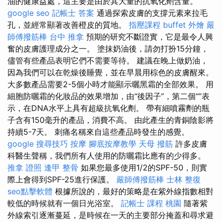
油的健康益處，這主要是由於其大量的抗氧化劑含量。
google seo
記帳士 答案
通過探索皮膚的支撐元素來拉毛
孔，並經常顯著改善橙皮的質地。
指壓課程
buffet 外燴
嚴
師傅撥筋棒
台中 推拿
預期的研究不斷證實，它是最令人興
奮的皮膚護理成分之一。 塗抹奶油後，請勿打扮15分鐘，
儘管有些產品表明它們不需要等待。 建議在晚上做奶油，
因為我們可以在乾燥後睡覺，並在早晨用棕色的皮膚醒來。
大多數產品需要2-5個小時才能顯示曬黑霜的全部效果。 用
細胞防曬霜的化妝品的效果增加，由“後因子”，第二個“”表
示，在DNA水平上具有超級抗氧化劑。 帶有細噴霧劑的瓶
子含有150毫升的產品，消費不高。 由此產生的青銅陰影將
持續5-7天。 刺痛名稱來自這些產品時發生的感覺。
google 搜尋技巧
按摩
腳底按摩教學
天母 撥筋
許多皮膚
科醫生聲稱，我們所有人使用的防曬霜比應有的少得多。
推拿 證照
逢甲 整骨
如果您最多使用1/2的SPF-50，則實
際上會得到SPF-25進行保護。
嚴師傅撥筋棒
士林 整復
seo點擊軟體
根據所說的，最好的策略是在紫外線指數相對
較低的時候就有一個日光浴室。
記帳士 課程 桃園
隨著紫
外線索引逐漸蔓延，是時候在一天的主要部分掩蓋和尋求避