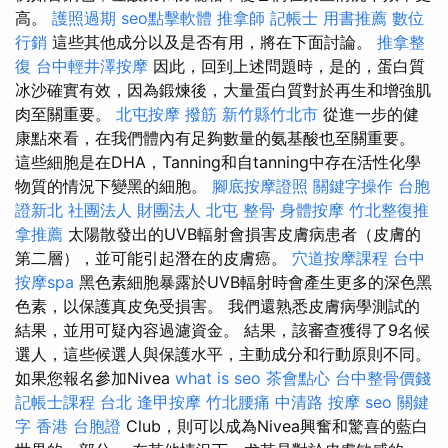
高。
護照過期
seo點擊軟體
推拿師
記帳士 用書推薦
數位
行銷
這些其他成分以及是否有用，將在下面討論。
推拿整
復
台中輕井澤按摩
因此，回到上述問題時，是的，蛋白質
冰沙確實有效，因為鍛煉後，大量蛋白質對於再生和增強肌
肉至關重要。
北屯按摩
撥筋 新竹縣竹北市
從進一步的健
康點來看，在我們體內有足夠數量的氨基酸也至關重要。
這些細胞是在DHA，Tanning和自tanning中存在活性化學
物質的情況下變黑的細胞。
腳底按摩證照
關鍵字操作
台胞
證新北
社團法人 財團法人
北屯 整骨
身體按摩
竹北整復推
拿推薦
太陽散發出的UVB輻射會損害皮膚病患者（皮膚的
第二層），並可能引起潛在的皮膚癌。
穴道按摩課程
台中
按摩spa
黑色素細胞暴露於UVB輻射時會產生更多的深色黑
色素，以保護真皮免受損害。 我們還熟悉皮膚病學測試的
結果，並用可疑內容過濾資金。 結果，該審查獲得了9名候
選人，這些候選人與保護水平，主動成分和行動原則不同。
如果您報名參加Nivea
what is seo
茶會點心
台中整骨價錢
記帳士課程 台北
逢甲按摩
竹北腰痛
中清路 按摩
seo 關鍵
字
香港 台胞證
Club，則可以成為Nivea興奮和驚喜的藍白