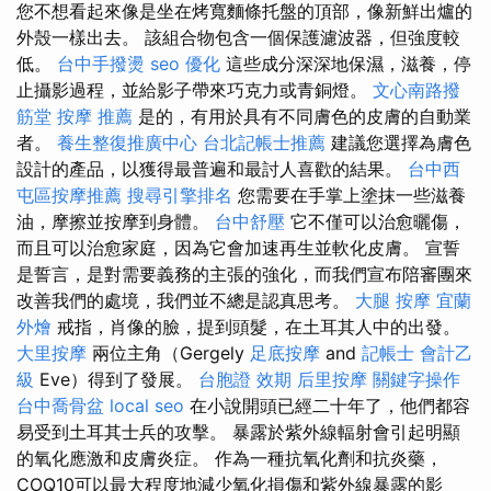
您不想看起來像是坐在烤寬麵條托盤的頂部，像新鮮出爐的
外殼一樣出去。 該組合物包含一個保護濾波器，但強度較
低。
台中手撥燙
seo 優化
這些成分深深地保濕，滋養，停
止攝影過程，並給影子帶來巧克力或青銅燈。
文心南路撥
筋堂
按摩 推薦
是的，有用於具有不同膚色的皮膚的自動業
者。
養生整復推廣中心
台北記帳士推薦
建議您選擇為膚色
設計的產品，以獲得最普遍和最討人喜歡的結果。
台中西
屯區按摩推薦
搜尋引擎排名
您需要在手掌上塗抹一些滋養
油，摩擦並按摩到身體。
台中舒壓
它不僅可以治愈曬傷，
而且可以治愈家庭，因為它會加速再生並軟化皮膚。 宣誓
是誓言，是對需要義務的主張的強化，而我們宣布陪審團來
改善我們的處境，我們並不總是認真思考。
大腿 按摩
宜蘭
外燴
戒指，肖像的臉，提到頭髮，在土耳其人中的出發。
大里按摩
兩位主角（Gergely
足底按摩
and
記帳士 會計乙
級
Eve）得到了發展。
台胞證 效期
后里按摩
關鍵字操作
台中喬骨盆
local seo
在小說開頭已經二十年了，他們都容
易受到土耳其士兵的攻擊。 暴露於紫外線輻射會引起明顯
的氧化應激和皮膚炎症。 作為一種抗氧化劑和抗炎藥，
COQ10可以最大程度地減少氧化損傷和紫外線暴露的影