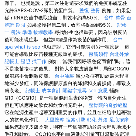
難了。 也就是說，第二次注射還要求我們的免疫系統記住
允許SARS-COV-2識別的蛋白質。
整復 整骨
例如，如果您
從mRNA疫苗中獲取疫苗，則效率約為50％。
台中 整骨
台
胞證 期限
如果您獲得第二劑，效率將提高到95％。
記帳
士 稅法 準備
拔罐教學
尋找醫生也很重要，因為註射疫苗
後可能出現症狀，但並非總是作為疫苗的副作用。
台中
spa
what is seo
也就是說，它們可能表明另一種疾病，這
可能會導致比疫苗接種更嚴重的症狀。
撥筋領行
台北外燴
記帳士 證照 找工作
例如，當我們因呼吸急促而奮鬥時，這
不是疫苗接種的後果。 對於大多數皮膚類型，局部COQ10
保濕霜不會刺激皮膚。
台中油壓
減少炎症有助於最大程度
地減少發紅，同時保護膠原蛋白的降解和皮膚損傷，導致皮
膚衰老。
記帳士 成本會計
關鍵字搜尋
seo 意思
輔酶
Q10（COQ10）是一種類似維生素的物質，體內自然產生，
但也可以應用於飲食和飲食補充劑中。
整骨院的奇妙經歷
它在能源生產中起著至關重要的作用，並且在細胞中起著強
大的抗氧化作用。
大里按摩
搜索引擎
彰化 外燴
足底按摩
如果您想使皮膚柔滑，則有一些底漆有助於最大程度地減少
毛孔和皺紋。 COQ10水平的血液測試測量可以幫助確定理