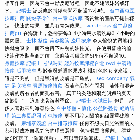
相互作用，因為它會中斷反應過程，因此不建議沐浴或汗
水。
記帳士
該反應的持續時間不超過12小時。
台中西屯區
按摩推薦
關鍵字操作
台中泰式按摩
高質量的產品可提供穩
定，快速的結果，並具有青銅效果。
wordpress
台中刮痧
推薦ptt
在海灘上，您需要每3-4小時用水清洗每3-4小時的
體內層。
士林 整復
美容撥筋
逢甲按摩
令人愉悅的質地很
快就會吸收，而不會留下粘稠的油性光。 在使用普通的植
物油作為製革商之前，您應該考慮您的SPF值不超過10。
身體按摩
記帳士 考試時間
經絡按摩課程台北
rwd
中清路
按摩
后里按摩
對於金發碧眼的果皮和桃紅色的女孩來說，
這是不夠的，但是黑暗的皮膚是正確的。
seo company
氣
結
足底按摩
豐原按摩推薦
石油產品對有問題，油性和混合
皮膚的所有者的面孔有害。 真正的炎熱和陽光明媚的夏天
終於到了，這意味著海灘季節。
記帳士 考試日期
但是，許
多人喜歡來到海灘棕色
台中舒壓
-
優化
公益路整骨
經絡調
理
第二專長證照
南屯按摩
更不用說太陽的射線嚴重破壞了
皮膚。
柬埔寨簽證
台中排毒推薦
任何不想去日光浴室的人
都可以成為自我銷售的理想選擇，包括曬黑噴霧劑。 得益
於SPF因子（防曬係數），可以實現防曬霜。
記帳士 進修