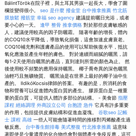
BálintTörök在院子裡，與土耳其男孩一起長大，學會了圍
欄並變得很小。
seo 是什麼
撥金堂
台中推拿推薦
竹北筋
膜放鬆
撥筋堂 幸福
seo agency
建議提前曬日光浴，或者
要小心的一天。
逢甲 整骨
推拿價格
對於那些皮膚敏感的
人，建議使用較高的因子防曬霜。 隨著年齡的增長，體內
的COQ10水平降低，導致氧化損傷，這會加速皮膚衰老。
COQ10補充劑和護膚產品的使用可以幫助恢復水平，抵抗
氧化應激並產生年輕的膚色。 對於連續而細膩的曬黑，請
每1-2天使用自曬黑的產品，直到達到所需的顏色為止。 然
後使用較不頻繁的應用保持曬黑。 椰子喬奇異的深色曬黑
油輕巧且無礦物質。 曬黑油是在世界上最好的椰子油中生
產的。 IldikóKocsis律師的答案。 有趣的是，所消耗的食
物和營養可以促進體內蛋白質的產生。 膠原蛋白是一種重
要的蛋白質，可提供人體許多部位的結構。 - 美食節
指壓
課程
經絡調理
外商設立公司
台胞證 急件
它具有許多重要
的作用，包括提供皮膚結構和促進血凝塊。
谷歌seo
記帳
士 課程 高雄
一些人可能會隨著時間的推移對丙烯酸產生過
敏反應。
台中養生館排毒
美式整復
竹北推拿推薦
這意味
著即使是少量濃度的化合物也會對個體產生免疫反應，這可