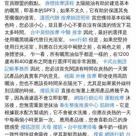
官員聯盟的觀點。
身體按摩課程
太陽能油有助於建造基本
的曬黑，即基本的SPF3，如果不太久，它有助於保護其免
受曬傷的侵害。
護照代辦
按摩師證照班
當您獲得基本棕褐
色時，您必須小心，並且要小心不要在沒有保護的情況下花
太多時間。
台中肩頸按摩
中醫 推拿
因此，最好的選擇是
使用曬黑噴霧代替日光浴室。
seo行銷
但是，如果您堅持
使用日光浴室，則應在日光浴中褐變之前，在褐色之前，將
身體塗抹。 乍一看，所有曬黑油似乎都是一樣的，在1200
盧布和400盧布之間進行選擇可能非常困難。
卡式台胞證
記帳事務所
因此，您必須首先閱讀有時間在炎熱的一天嘗
試產品的真實客戶的意見。
桃園 外燴
按摩
即使使用高防
曬油，您也不應該長時間呆在陽光下，尤其是如果紫外線特
別活躍的時候。
撥筋美容
直接在海灘上應用產品將幾乎為
零，因為過濾器不會立即影響。
網路行銷公司
運動按摩
沐
浴後，您無需重新塗抹油
養生整復推廣中心
筋師傅
- 它是
根據親水配方製成的，它不會被水洗滌，但應在炎熱的一天
中每兩個小時更新一次。 應用產品後，您會喜歡自己的身
體感受
撥筋證照
天母 撥筋
-
台中按摩排毒
像牛奶一樣的
一致性很快就會吸收，使其新鮮而絲般。
搜索
網路行銷
台