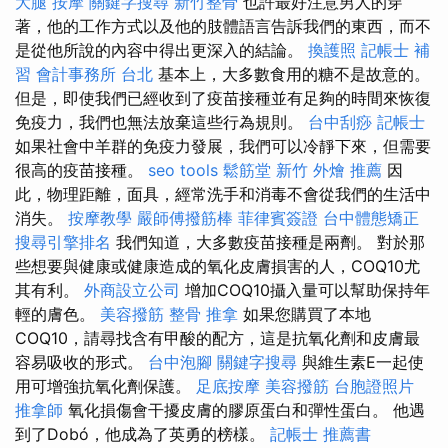
大腿 按摩
關鍵字搜尋
新竹整骨
也許最好注意男人的穿
著，他的工作方式以及他的肢體語言告訴我們的東西，而不
是從他所說的內容中得出更深入的結論。
換護照
記帳士 補
習
會計事務所 台北
基本上，大多數食用的糖不是故意的。
但是，即使我們已經收到了疫苗接種並有足夠的時間來恢復
免疫力，我們也無法放棄這些行為規則。
台中刮痧
記帳士
如果社會中羊群的免疫力發展，我們可以冷靜下來，但需要
很高的疫苗接種。
seo tools
鬆筋堂
新竹 外燴 推薦
因
此，物理距離，面具，經常洗手和消毒不會從我們的生活中
消失。
按摩教學
嚴師傅撥筋棒
菲律賓簽證
台中體態矯正
搜尋引擎排名
我們知道，大多數疫苗接種是兩劑。 對於那
些想要與健康或健康造成的氧化皮膚損害的人，COQ10尤
其有利。
外商設立公司
增加COQ10攝入量可以幫助保持年
輕的膚色。
美容撥筋
整骨 推拿
如果您購買了本地
COQ10，請尋找含有甲酸的配方，這是抗氧化劑和皮膚最
容易吸收的形式。
台中泡腳
關鍵字搜尋
與維生素E一起使
用可增強抗氧化劑保護。
足底按摩
美容撥筋
台胞證照片
推拿師
氧化損傷會干擾皮膚的膠原蛋白和彈性蛋白。 他遇
到了Dobó，他成為了英勇的榜樣。
記帳士 推薦書