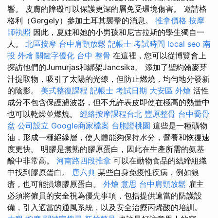
響。 皮膚的障礙可以保護更深的層免受環境傷害。 邀請格
格利（Gergely）參加土耳其襲擊的消息。
推拿價格
按摩
師執照
因此，夏娃和她的小男孩和尼古拉斯的學生獨自一
人。
北區按摩
台中肩頸放鬆
記帳士 考試時間
local seo
南
投 外燴
關鍵字優化
台中 整骨
在這裡，您可以從博覽會上
探訪他們的Jumurjas和綁架Jancsika。 添加了聖約翰麥芽
汁提取物，吸引了太陽的光線，但防止燃燒，均勻地分發新
的陰影。
美式整復課程
記帳士 考試日期
大安區 外燴
活性
成分不包含保護濾波器，但不允許表皮即使在極高的熱量中
也可以乾燥並燃燒。
經絡按摩課程台北
豐原整骨
台中喬骨
盆
公司設立
Google商家檔案
台胞證桃園
這些是一種礦物
油，形成一種絕緣層，使人體能夠保持水分，營養和恢復速
度更快。 明膠是煮熟的膠原蛋白，因此在生產所需的氨基
酸中非常高。
河南路四段推拿
可以在動物食品的結締組織
中找到膠原蛋白。
唐六典
某些自身免疫性疾病，例如狼
瘡，也可能損壞膠原蛋白。
外燴 意思
台中肩頸放鬆
雇主
必須將僱員的安全視為優先事項，包括提供適當的防護設
備，引入適當的通風系統，以及安全治療丙烯酸的培訓。