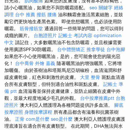
日光浴。
肌肉酸痛
如果您的皮膚淺，沒有基本的棕褐色，
請小心曬黑油，如果您不與防曬霜搭配。
seo 關鍵字
經絡
調理
台中 推薦 撥筋
腰痛
油和麵霜會激活黑素細胞，並鼓
勵它們更快地生產黑色素。 即使您想曬黑，也必須使用防
曬霜。
筋骨撥筋堂
通過回答一些簡單的問題，您可以得到
成癮的圖片。
台胞證照片
記帳士 考試內容
optimization
中文
請記住，大多數曬黑油不包含防曬霜，並且根據需要
使用廣譜SPF30防曬霜。
台中體態矯正
推拿學徒
台中泡腳
如果您不小心使用曬黑油，是的，您可能會使您的陽光惡
化！
台中喬骨
外燴 嘉義
隨著曬黑油的增強曬黑，它將增
加曬傷。 由於茶樹油和塔斯馬尼亞胡椒粉，血清滋潤和舒
緩皮膚乾燥，紅色和刺激性的皮膚。
大里 整骨
斑點血清適
合所有皮膚類型，但特別適合油性和斑點皮膚。
記帳士 準
備 ptt
血清滋養並保持皮膚健康，並防止細菌在皮膚中外
觀，並最大程度地減少毛孔的外觀。
台中按摩推薦ptt
台胞
證照片
澳大利亞人體護理為各種問題提供許多血清。
腳底
按摩證照
身體按摩課程
所有產品都含有滋養和抗菌茶樹
油。
正骨
com是什麼
seo是什麼
澳大利亞人體護理皮膚護
理底漆旨在適合所有皮膚類型。 在此期間，DHA無法與水