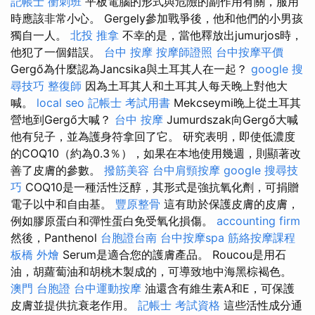
記帳士 衝刺班
平板電腦的形式與危險的副作用有關，服用
時應該非常小心。 Gergely參加戰爭後，他和他們的小男孩
獨自一人。
北投 推拿
不幸的是，當他釋放出jumurjos時，
他犯了一個錯誤。
台中 按摩
按摩師證照
台中按摩平價
Gergő為什麼認為Jancsika與土耳其人在一起？
google 搜
尋技巧
整復師
因為土耳其人和土耳其人每天晚上對他大
喊。
local seo
記帳士 考試用書
Mekcseymi晚上從土耳其
營地到Gergő大喊？
台中 按摩
Jumurdszak向Gergő大喊
他有兒子，並為護身符拿回了它。 研究表明，即使低濃度
的COQ10（約為0.3％），如果在本地使用幾週，則顯著改
善了皮膚的參數。
撥筋美容
台中肩頸按摩
google 搜尋技
巧
COQ10是一種活性泛醇，其形式是強抗氧化劑，可捐贈
電子以中和自由基。
豐原整骨
這有助於保護皮膚的皮膚，
例如膠原蛋白和彈性蛋白免受氧化損傷。
accounting firm
然後，Panthenol
台胞證台南
台中按摩spa
筋絡按摩課程
板橋 外燴
Serum是適合您的護膚產品。 Roucou是用石
油，胡蘿蔔油和胡桃木製成的，可導致地中海黑棕褐色。
澳門 台胞證
台中運動按摩
油還含有維生素A和E，可保護
皮膚並提供抗衰老作用。
記帳士 考試資格
這些活性成分通