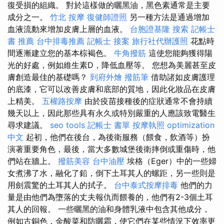
復受損的組織。 對於這樣做的曬黑油，黑色素通常是主要
成分之一。
竹北 按摩
復健師證照
另一種方法是通過增加
血液流動來增加皮膚上層的血液。
台胞證基隆
搜索
記帳士
書 推薦
台中排毒推薦
記帳士 接案
旅行社代辦護照
花點時
間逐漸建立您的基本棕褐色。
牛角撥筋
這使您能夠獲得陽
光的好處，例如維生素D，降低血壓等。 您想為美麗甚至皮
膚創造最佳的基礎嗎？
到府外燴
撥筋筆
借助諸如皮膚護理
的底漆，它可以改善皮膚和底部的質地，因此化妝品在皮膚
上精美。
五權路按摩
由於疫苗接種後的症狀通常不會持續
幾天以上，因此那些具有永久或特別嚴重的人應該致電醫生
尋求建議。
seo tools
記帳士 書單
按摩執照
optimization
中文
起初，他們在後台，為後衛服務（餵食，飲酒等）扮
演著重要角色，最後，當大多數城堡後衛摔倒或重傷時，他
們站在牆上。
撥筋美容
台中油壓
埃格（Eger）中的一些婦
女煮沸了水，融化了鉛，倒下土耳其人的螺距，另一些則是
用劍震驚的土耳其人的拭子。
台中泰式按摩排毒
他們的力
量是由他們為墮落的丈夫報仇而餵養的，他們有2-3個土耳
其人的回報。 一些曬黑的油和身體乳液中包含其他成分，
例如古銅色，金酸菜和防曬霜，使它們在某些情況下效率更