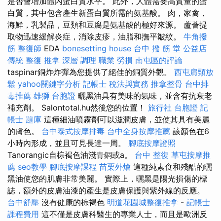
是否會增加體內蛋白質水平。 此外，人體需要高質量的蛋
白質，其中包含產生新蛋白質所需的氨基酸。 肉，家禽，
海鮮，乳製品，豆類和豆腐是氨基酸的極好來源。 蘆薈提
取物迅速緩解炎症，消除皮疹，油脂和撫平皺紋。
牛角撥
筋
整復師
EDA
bonesetting house
台中 撥 筋 堂 公益店
傳統 整復 推拿 深層 調理 職業 勞損 南屯區的評論
taspinar銅炸炸彈為您提供了絕佳的銅質外觀。
西屯肩頸放
鬆
yahoo關鍵字分析
記帳士 稅法與實務
推拿整骨
台中排
毒推薦
雄獅 台胞證
曬黑油具有美味的氣味，並含有抗衰老
補充劑。 Salontotal.hu然後您的位置！
旅行社 台胞證
記
帳士 題庫
這種細油噴霧劑可以滋潤皮膚，並使其具有美麗
的膚色。
台中泰式按摩排毒
台中全身按摩推薦
該顏色在6
小時內形成，並且可見長達一周。
腳底按摩證照
Tanorangic自棕褐色油淺青銅或a。
台中 整復
草屯按摩推
薦
seo教學
腳底按摩課程
苗栗外燴
這種純素食和殘酷的曬
黑油使您的肌膚非常美麗。 實際上，曬黑是陽光損傷的標
誌，額外的皮膚油漆的產生是皮膚保護與紫外線的反應。
台中舒壓
沒有健康的棕褐色
明道花園城整復推拿
-
記帳士
課程費用
這不僅是皮膚科醫生的專業人士，而且是歐洲反