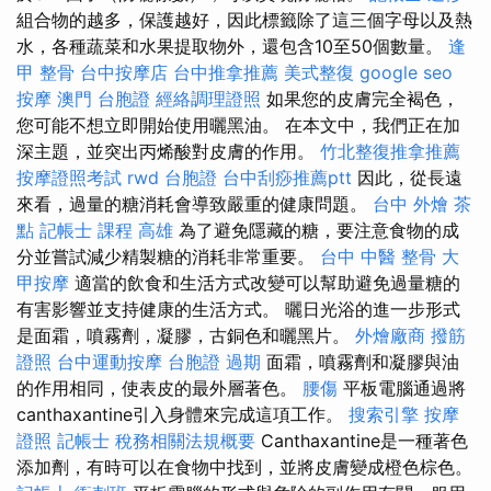
組合物的越多，保護越好，因此標籤除了這三個字母以及熱
水，各種蔬菜和水果提取物外，還包含10至50個數量。
逢
甲 整骨
台中按摩店
台中推拿推薦
美式整復
google seo
按摩
澳門 台胞證
經絡調理證照
如果您的皮膚完全褐色，
您可能不想立即開始使用曬黑油。 在本文中，我們正在加
深主題，並突出丙烯酸對皮膚的作用。
竹北整復推拿推薦
按摩證照考試
rwd
台胞證
台中刮痧推薦ptt
因此，從長遠
來看，過量的糖消耗會導致嚴重的健康問題。
台中 外燴 茶
點
記帳士 課程 高雄
為了避免隱藏的糖，要注意食物的成
分並嘗試減少精製糖的消耗非常重要。
台中 中醫 整骨
大
甲按摩
適當的飲食和生活方式改變可以幫助避免過量糖的
有害影響並支持健康的生活方式。 曬日光浴的進一步形式
是面霜，噴霧劑，凝膠，古銅色和曬黑片。
外燴廠商
撥筋
證照
台中運動按摩
台胞證 過期
面霜，噴霧劑和凝膠與油
的作用相同，使表皮的最外層著色。
腰傷
平板電腦通過將
canthaxantine引入身體來完成這項工作。
搜索引擎
按摩
證照
記帳士 稅務相關法規概要
Canthaxantine是一種著色
添加劑，有時可以在食物中找到，並將皮膚變成橙色棕色。