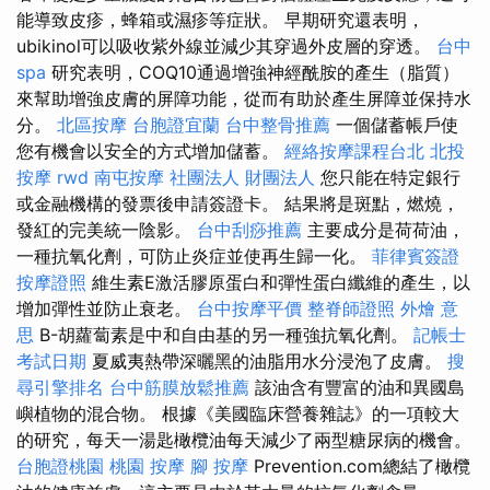
能導致皮疹，蜂箱或濕疹等症狀。 早期研究還表明，
ubikinol可以吸收紫外線並減少其穿過外皮層的穿透。
台中
spa
研究表明，COQ10通過增強神經酰胺的產生（脂質）
來幫助增強皮膚的屏障功能，從而有助於產生屏障並保持水
分。
北區按摩
台胞證宜蘭
台中整骨推薦
一個儲蓄帳戶使
您有機會以安全的方式增加儲蓄。
經絡按摩課程台北
北投
按摩
rwd
南屯按摩
社團法人 財團法人
您只能在特定銀行
或金融機構的發票後申請簽證卡。 結果將是斑點，燃燒，
發紅的完美統一陰影。
台中刮痧推薦
主要成分是荷荷油，
一種抗氧化劑，可防止炎症並使再生歸一化。
菲律賓簽證
按摩證照
維生素E激活膠原蛋白和彈性蛋白纖維的產生，以
增加彈性並防止衰老。
台中按摩平價
整脊師證照
外燴 意
思
Β-胡蘿蔔素是中和自由基的另一種強抗氧化劑。
記帳士
考試日期
夏威夷熱帶深曬黑的油脂用水分浸泡了皮膚。
搜
尋引擎排名
台中筋膜放鬆推薦
該油含有豐富的油和異國島
嶼植物的混合物。 根據《美國臨床營養雜誌》的一項較大
的研究，每天一湯匙橄欖油每天減少了兩型糖尿病的機會。
台胞證桃園
桃園 按摩
腳 按摩
Prevention.com總結了橄欖