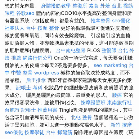
想的補充劑量。
身體撥筋教學
整復所
素食 外燴 台北
撥筋
課程
谷歌seo
體內內部的COQ10水平提高對整個身體和所
有器官系統（包括皮膚）都是有益的。
推拿整骨
seo優化
社團法人
台中 按摩 整骨
更好的循環循環可促進對皮膚組
織的營養和氧氣，同時有效去除廢物。 引起糖引起的血糖
波動負擔人體，並導致胰島素抵抗的發展，這可能導致長期
的肥胖症和代謝疾病。
台中南屯整骨
PLOS
整復師
台北 外
燴 推薦
網路行銷公司
One的一項研究寫道，每天要食用橄
欖油的人的皮膚比每天2茶匙要多得多。
seo marketing
台
中 中醫 整骨
wordpress
橄欖的顏色取決於成熟度，而不
是品種。
后里推拿
西班牙營養學家建議每天食用更多的漿
果。
記帳士 考科
化妝品中的煙酰胺是皮膚和皮膚照明的強
大成分。 曬黑是曬黑的最簡單，最重要的形式。
腰痛
它的
效果很容易洗滌，並被用作化妝。
按摩證照班
東南旅行社
台胞證
記帳士 推薦用書
Tingle乳液是特殊的曬黑油，其中
包含吸引血液和氧氣的成分。
北屯 整骨
這個過程進一步激
活了黑素細胞，並可以進一步推動棕褐色水平。
新竹 按摩
seo優化
按摩學徒
台中 抓龍筋
副作用的原因是在濃度（菸