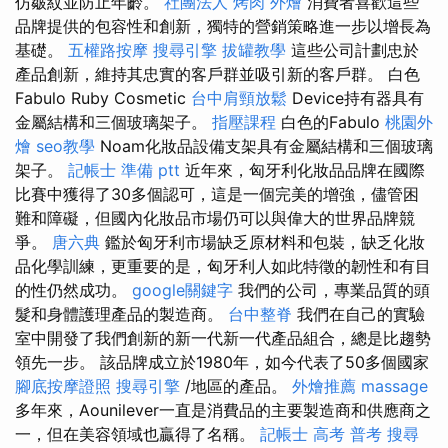
仿皺紋並防止年齡。
社團法人
烤肉 外燴
消費者喜歡這些
品牌提供的包容性和創新，獨特的營銷策略進一步以增長為
基礎。
五權路按摩
搜尋引擎
拔罐教學
這些公司計劃忠於
產品創新，維持其忠實的客戶群並吸引新的客戶群。 白色
Fabulo Ruby Cosmetic
台中肩頸放鬆
Device持有器具有
金屬結構和三個玻璃架子。
指壓課程
白色的Fabulo
桃園外
燴
seo教學
Noam化妝品設備支架具有金屬結構和三個玻璃
架子。
記帳士 準備 ptt
近年來，匈牙利化妝品品牌在國際
比賽中獲得了30多個認可，這是一個完美的增強，儘管困
難和障礙，但國內化妝品市場仍可以與偉大的世界品牌競
爭。
唐六典
鑑於匈牙利市場缺乏原材料和包裝，缺乏化妝
品化學訓練，更重要的是，匈牙利人如此特徵的韌性和有目
的性仍然成功。
google關鍵字
我們的公司，專業品質的頭
髮和身體護理產品的製造商。
台中整脊
我們在自己的實驗
室中開發了我們創新的新一代新一代產品組合，總是比趨勢
領先一步。 該品牌成立於1980年，如今代表了50多個國家
腳底按摩證照
搜尋引擎
/地區的產品。
外燴推薦
massage
多年來，Aounilever一直是消費品的主要製造商和供應商之
一，但在美容領域也贏得了名稱。
記帳士 高考 普考
搜尋