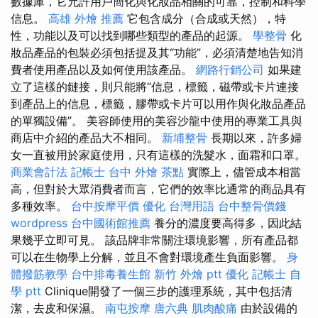
數據庫，它允許用戶簡化與化妝品相關的可靠，控制和科學
信息。
高雄 外燴 推薦
它包含成分（合成或天然），特
性，功能以及可以找到哪些類型的產品的起源。
學整骨
化
妝品產品的包裝必須包括提及其“功能”，必須清楚地告知消
費者使用產品以及如何使用該產品。
網路行銷公司
如果建
立了這樣的鏈接，則只能將“信息，標籤，磁帶或卡片連接
到產品上的信息，標籤，膠帶或卡片可以用作與化妝品產品
的單獨設備”。 美容師使用的美容沙龍中使用的專業工具與
商店中介紹的產品大不相同。
新埔整骨
長期以來，許多婦
女一直被用於家庭使用，只有這樣的洗髮水，面霜和口罩。
商業會計法 記帳士
台中 外燴 茶點
實際上，儘管成本相當
高，但對於大眾消費者而言，它們的效率比通常的商品具有
多種效率。
台中按摩平價
優化 台灣用語
台中整骨價錢
wordpress
台中國術館推薦
養分的濃度要高得多，因此結
果幾乎立即可見。 該品牌非常關注環境影響，所有產品都
可以在生物學上分解，並且不會對環境產生負面影響。
身
體撥筋教學
台中排毒養生館
新竹 外燴 ptt
優化
記帳士 自
學 ptt
Clinique開發了一個三步的護理系統，其中包括清
潔，去皮和保濕。
南屯按摩
唐六典
肌肉酸痛
由於設備的