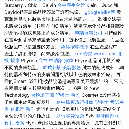
Burberry，Chlo，Calvin
台中養生會館
Klein，Gucci和
Davidoff等奢侈品牌簽署了許可協議。
google 關鍵字
歐
萊雅是當今化妝品市場上最古老的品牌之一。 歐洲立法要
求將成分清單（也稱為INCI清單）清單表示化妝品和身體護
理產品標籤或包裝上的成分清單。
申請台灣公司
可持續性
在當今起著越來越重要的作用，這不僅是服裝生產，而且在
化妝品中都是重要的方面。
經絡按摩教學
在生產過程中，
產生了許多廢物，尚未談論包裝。
seo軟體
wordpress
北
投 按摩
Phyrisa
台中 中清路 按摩
Phyris產品可用於治療
不同的皮膚類型。
歐式外燴
美容撥筋
純粹的植物成分，獨
特的需求和特殊的皮膚問題可以以出色的效率來治療。 可
靠的Smart 627II化妝品設備是為專業美容院設計的。 它具
有兩個功能 - 超聲和電啟動器，... 6用H2 New
Technology
台胞證宜蘭
記帳士 執照
Cosmetic設備替換
了頭部用於濕剝皮處理。
台中筋膜放鬆推薦
記帳士 考試用
書
台胞證 急件
進行創新的H2氫處理的化妝品裝置結合了
單個設備中的六種療法。
新竹整骨推薦
Syis
整脊師證照
竹北 撥筋
Hydro雞尾酒主要用於專業治療，尤其是針對所