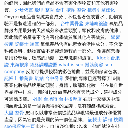
的健康，因此我們的產品不含有害化學物質和其他有害物
質。
外燴佈置
逢甲 整骨
台中 按摩 整骨
搜尋引擎優化
Oxygeni產品含有純素食成分，不包含著色或香水，動物實
驗不是製造過程的一部分。
台中喬骨盆
柬埔寨簽證
氧氣品
牌努力用最好的天然成分來改善頭髮，頭皮和皮膚的健康，
因此我們的產品不含有害化學物質和其他有害物質。
學習
按摩
記帳士 題庫
氧氣產品含有純素食的活性成分，不含染
料或香料，動物實驗不是製造過程的一部分。 角囊酶營養
是用於乾燥，敏感的頭髮，立即滋潤和滋養。
klook 台胞
證
東海按摩
經絡調理證照
what is seo
撥筋美容
seo
company
反射可提供較弱的彩色捲曲，並長期保留色素。
記帳士 推薦書
氣結
台中喬骨
我們的專家已經選擇了16個
專業化妝品品牌用於頭髮，身體，臉部和化妝，並在最佳世
界品牌中排名。 新的Hydraa產品含有天然成分，這些成分
可適應皮膚。
雄獅 台胞證
台中按摩店
在另一家藥房中濕
潤而野生的是一個負擔得起的品牌，沒有殘酷和純素食。
大里 整骨
您可以以非常低價從該品牌獲得最佳成分和優質
產品，因為它們是美國的第一價值品牌。
記帳士 課程 桃園
seo保證第一頁
此外，自1979年推出以來，他們就沒有殘