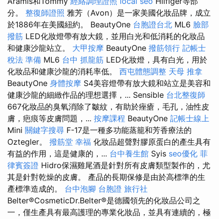
Aramis和Tommy
經絡調理證照
local seo
Hilfiger等部
分。
整復師證照
雅芳（Avon）是一家美國化妝品牌，成立
於1886年在美國紐約。 BeautyOne
台胞證台北
ML6
臉部
撥筋
LED化妝燈帶有放大鏡，並用白光和低消耗的化妝品
和健康沙龍站立。
大甲按摩
BeautyOne
撥筋領行
記帳士
稅法 準備
ML6
台中 抓龍筋
LED化妝燈，具有白光，用於
化妝品和健康沙龍的消耗率低。
西屯體態調整
天母 推拿
BeautyOne
身體按摩
S4美容燈帶有放大鏡和站立是美容和
健康沙龍的細緻作品的理想選擇，... Sensible
台北整復師
667化妝品的臭氧消除了皺紋，有助於痤瘡，毛孔，油性皮
膚，疤痕等皮膚問題，...
按摩課程
BeautyOne
記帳士線上
Mini
關鍵字搜尋
F-17是一種多功能蒸籠和芳香療法的
Oztegler。
撥筋堂 幸福
化妝品超聲對膠原蛋白的產生具有
有益的作用，這是健康的，...
台中養生館
Syis
seo優化
菲
律賓簽證
Hidro保濕雞尾酒是針對所有皮膚類型製作的，尤
其是針對乾燥的皮膚。 產品的長期保修是由於高標準的生
產標準造成的。
台中泡腳
台胞證 旅行社
Belter®CosmeticDr.Belter®是德國領先的化妝品公司之
一，僅生產具有最高護理的專業化妝品，並具有連續的，極