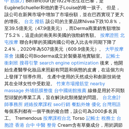
中 筋膜刀
Bettencourt於1922年出生在巴黎，是
EugèneSchueller和他的妻子Louise的唯一孩子。 但是，
該公司在新興市場中增加了市場份額，並在巴西實現了更大
的增長。
台北 撥筋
該公司的主要品牌Nivea下跌10.8％，
至39.5億美元（47.9億美元），而Derma商業銷售額增加
了5.2％，這是由於南美和美國的強勁銷售額。
按摩證照
北
屯按摩
聯合利華的英國跨國公司收入比去年同期下降了
2.4％，2020年為507億美元（609.9億美元）。
大甲按摩
茶會
法國公司Bioderma成立於製藥基地實驗室。
記帳士
衝刺班
搜尋引擎
search engine optimization
後來，他開
始生產醫學化妝品來照顧有問題和病態的皮膚，在這個方向
上發揮了領導作用。 生產中使用的天然成分和創新技術使
其在全球女性中受歡迎。
竹東市場撥筋堂
nearby
massage
外埔筋膜整復
台中國術館推薦
線條是用於不同類
型頭髮的專業工具，旨在解決此類捲髮的問題。
台北會計
師事務所
經絡按摩課程
seo行銷
餐點外燴
優化 台灣用語
每個系列都有一個平衡的複合體，該公司為2000多名員
工。 Tremendous
按摩課程台北
Torso
記帳士 稅務士
台
胞證 香港
台中 中醫 整骨
Cream含有草藥成分，用於調節