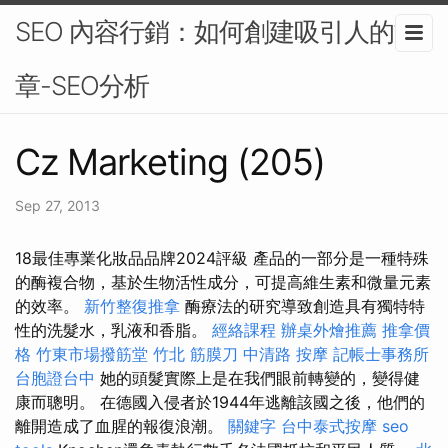
SEO 內容行銷：如何創建吸引人的文
章-SEO分析
Cz Marketing (205)
Sep 27, 2013
18最佳專業化妝品品牌2024評級 產品的一部分是一種特殊
的酶複合物，基於生物活性成分，可提高維生素和微量元素
的效率。
新竹整復推拿
酶療法的研究導致創造具有獨特特
性的洗髮水，乳液和香脂。
經絡課程
辦桌外燴推薦
推拿價
格
竹東市場撥筋堂
竹北 筋膜刀
中清路 按摩
記帳士事務所
台胞證台中
她的頭髮實際上是在我們眼前轉變的，變得健
康而聰明。 在德國入侵者於1944年逃離該國之後，他們的
離開造成了血腥的報復浪潮。
關鍵字
台中泰式按摩
seo