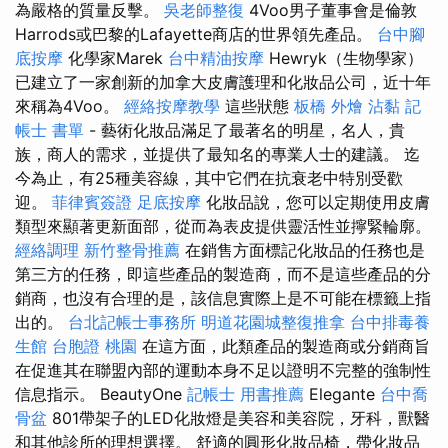
為嚴格的質量反擊。
吳老師整復
4Voo男子董事會是倫敦
Harrods或巴黎的Lafayette商店的世界領先產品。
台中腳
底按摩
化學家Marek
台中精油按摩
Hewryk（生物學家）
已建立了一家創新的加拿大皮膚護理和化妝品公司，近十年
來稱為4Voo。
經絡按摩教學
這些狀態
板橋 外燴
沾黏
記
帳士 書單
- 藝術化妝品滿足了最著名的明星，名人，貴
族，商人的需求，並提供了最知名的專業人士的建議。 迄
今為止，有25種美容線，其中它們在抗衰老中特別受歡
迎。
菲律賓簽證
足底按摩
化妝品說，您可以定期使用皮膚
類型來顯著更新面部，從而為表皮提供靈活性並擰緊輪廓。
經絡調理
新竹整骨推薦
在銷售方面標記化妝品的任務也是
第三方的任務，即這些產品的製造商，而不是這些產品的分
銷商，也沒有合理的是，該信息實際上是不可能在標籤上指
出的。
台北記帳士事務所
明道花園城整復推拿
台中排毒養
生館
台胞證 桃園
在這方面，此類產品的製造商或分銷商旨
在促進其在聯盟內部的運動本身不足以證明不完整的強制性
信息指示。 BeautyOne
記帳士 用書推薦
Elegante
台中喬
骨盆
801帶架子的LED化妝燈是美容和美容院，牙科，獸醫
和其他診所的理想選擇。 舒適的圓形化妝品椅，帶化妝品