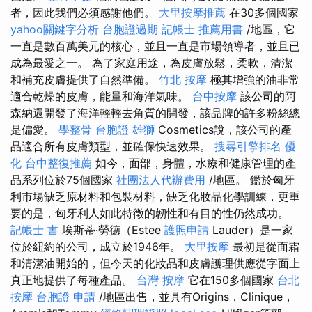
者，因此我們必須感謝他們。
大里按摩推薦
在30多個國家
yahoo關鍵字分析
台胞證過期
記帳士 推薦用書
/地區，它
一直是數百萬美元的核心，並且一直是市場領導者，並且已
成為最愛之一。 為了家庭用途，為皮膚放鬆，柔軟，清潔
和補充皮膚提供了自然準備。
竹北 按摩
極其增強的油非常
適合乾燥的皮膚，能量和海洋氣味。
台中按摩
該公司的阿
森納還開發了海洋輕輕去角質的開發，該品牌的許多粉絲總
是偏愛。
學整骨
台胞證 雄獅
Cosmetics說，該公司的產
品適合所有皮膚類型，並確保快速效果。
搜尋引擎排名
優
化
台中整復推薦
如今，面部，身體，水療和健康管理的產
品系列位於75個國家
社團法人代辦費用
/地區。 鑑於匈牙
利市場缺乏原材料和包裝材料，缺乏化妝品化學訓練，更重
要的是，匈牙利人如此特徵的韌性和有目的性仍然成功。
記帳士 書
埃斯蒂·勞德（Estee
護照申請
Lauder）是一家
位於紐約的公司，成立於1946年。
大里按摩
最初是從面霜
和清潔油開始的，但今天的化妝品和皮膚護理供應從字面上
真正地提供了每種產品。
台灣 按摩
它在150多個國家
台北
按摩
台胞證 申請
/地區出售，並具有Origins，Clinique，