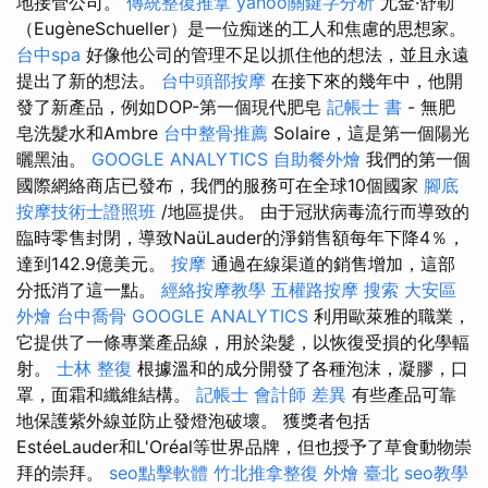
地接管公司。
傳統整復推拿
yahoo關鍵字分析
尤金·舒勒
（EugèneSchueller）是一位痴迷的工人和焦慮的思想家。
台中spa
好像他公司的管理不足以抓住他的想法，並且永遠
提出了新的想法。
台中頭部按摩
在接下來的幾年中，他開
發了新產品，例如DOP-第一個現代肥皂
記帳士 書
- 無肥
皂洗髮水和Ambre
台中整骨推薦
Solaire，這是第一個陽光
曬黑油。
GOOGLE ANALYTICS
自助餐外燴
我們的第一個
國際網絡商店已發布，我們的服務可在全球10個國家
腳底
按摩技術士證照班
/地區提供。 由于冠狀病毒流行而導致的
臨時零售封閉，導致NaüLauder的淨銷售額每年下降4％，
達到142.9億美元。
按摩
通過在線渠道的銷售增加，這部
分抵消了這一點。
經絡按摩教學
五權路按摩
搜索
大安區
外燴
台中喬骨
GOOGLE ANALYTICS
利用歐萊雅的職業，
它提供了一條專業產品線，用於染髮，以恢復受損的化學輻
射。
士林 整復
根據溫和的成分開發了各種泡沫，凝膠，口
罩，面霜和纖維結構。
記帳士 會計師 差異
有些產品可靠
地保護紫外線並防止發燈泡破壞。 獲獎者包括
EstéeLauder和L'Oréal等世界品牌，但也授予了草食動物崇
拜的崇拜。
seo點擊軟體
竹北推拿整復
外燴 臺北
seo教學