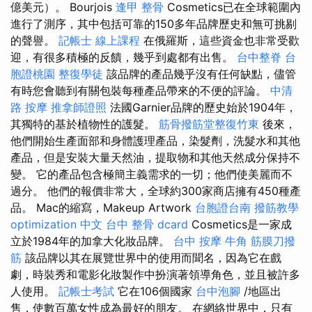
億美元）。 Bourjois
逢甲 整骨
Cosmetics已在全球範圍內
進行了測序，其中包括可靠的150多年品牌歷史和無可挑剔
的聲譽。
記帳士 線上課程
在俄羅斯，這些資金也非常受歡
迎，有很多積極的反饋，幾乎到處都有出售。
台中整脊
台
胞證桃園
整復學徒
該品牌的產品幾乎沒有任何缺點，儘管
有時您會聽到有關包裝每種產品帶來的不便的評論。
中清
路 按摩
推拿師證照
法國Garnier品牌的歷史始於1904年，
其獨特的基於植物性的護髮。
筋骨撥筋堂整復竹東
後來，
他們開始生產面部和身體護理產品，染髮劑，洗髮水和其他
產品，但是安裝大量天然油，提取物和其他天然成分保持不
變。 它的產品包含極簡主義需求的一切；他們使美麗而不
過分。 他們的報價非常大，全球約300家商店擁有450種產
品。 Mac的縮寫，Makeup Artwork
台胞證台南
撥筋教學
optimization 中文
台中 整骨 dcard
Cosmetics是一家成
立於1984年的加拿大化妝品牌。
台中 按摩
牛角 筋膜刀撥
筋
該品牌以其在展覽世界中的使用而聞名，因為它在戲
劇，時裝秀和電影化妝製作中扮演著領導角色，並且被許多
人使用。
記帳士考試
它在106個國家
台中泡腳
/地區出
售，使數百萬女性成為最好的朋友。 在網絡世界中，只有