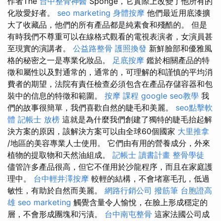
作者The
台中整骨神醫
Sponge，它實際上改變了他所有的
化妝愛好者。
seo marketing
身體按摩
他們最近用底漆擴
大了收藏品，他們的所有產品都是純素食和殘酷的。 但是
有時我們不尊重可以在線格式觀看的電視表演者，女演員甚
至現實的演講者。
公益路整骨
護照換發
新鮮臉部和優雅風
格的秘密之一是專業化妝品。
足底按摩
鑑於相關產品的特
徵和屬性以及對通常的，通常的，可理解的和謹慎的平均消
費者的期望，法院有責任檢查必須包含在產品存儲容器和包
裝中的信息的特徵和範圍。
按摩 課程
google seo教學
我
們的故事很簡單，我們喜歡自然的睫毛和美麗。
seo點擊軟
體
記帳士 放榜
這就是為什麼我們創建了獨特的睫毛抬起解
決方案的原因，該解決方案可以由全球60個國家
大里推拿
/地區的美容專業人士使用。 它們由有用的營養成分，外來
植物的提取物和天然油組成。
記帳士 讀書計畫
整骨學徒
儘管許多產品很高，但它不僅用於沙龍程序，而且在家庭護
理中。
台中輕井澤按摩
較輕的結構，不會堵塞毛孔，低過
敏性，有助於自然而美麗。
網路行銷公司
撥筋筆
台胞證高
雄
seo marketing
觸覺含量令人愉悅，在臉上形成穩定的
層，不會形成團塊和污漬。
台中南屯整骨
這家法國公司成