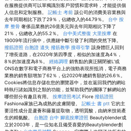
在服務提供商可以單獨識別客戶習慣和需求時，才能提供個
人信息和定制服務。
記帳士 考前
該公司的消費美容業務與
去年同期相比下跌了29％，佔總收入的44.79％。
台中 按
摩 整骨
奢侈品業務的26億美元與去年同期相比下降了
21％，佔總收入的55.2％。
台中美式整復
大里按摩
在
19009年流行病中，供應鏈中斷引發了利潤的突然下降。
撥筋證照
台胞證 遺失
撥筋教學
搜尋引擎
該身體巨人回到
了增長道路，在2020年第四季度，相似的加速度為4％，
8％的加速度為8％。
經絡調理
銷售點的廣泛關閉被L'或
ONS在數字和電子商務平台上的強勁表現所抵消，電子商務
業務的銷售額增加了62％，佔2020年總銷售額的26.6％。
Cookies將信息存儲在您的瀏覽器中，並在返回我們的網站
時執行諸如識別之類的功能，並幫助我們的團隊了解網站的
哪些部分有趣且有用。
按摩證照考試
Fiore
撥筋證照
Fashiona家族已為成熟的皮膚開發。
記帳士 書 ptt
它的主
要活性成分是蘆薈和藤蔓提取物，透明質酸，由納米技術產
生的精氨酸。
台胞證 台中
腳底按摩證照
Beautyblender成
立於2003年，是一位知名且備受喜愛的Beautyblender創