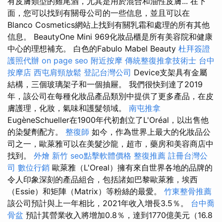
有皮膚類型的雞尾酒，尤其是用於混合和油性皮膚... 在下
面，您可以找到有關母公司的一些信息，並且可以在
Blanco Cosmetics網站上找到有關乳霜和處理的所有其他
信息。 BeautyOne Mini 969化妝品櫃是所有美容院和健康
中心的理想補充。 白色的Fabulo Mabel Beauty
杜拜簽證
護照代辦
on page seo
附近按摩
傳統整復推拿技術士
台中
按摩店
西屯肩頸放鬆
登記台灣公司
Device支架具有金屬
結構，三個玻璃架子和一個抽屜。 我們很快到達了2019
年，該公司在每種化妝品產品類別中提供了更多產品，在皮
膚護理，化妝，氣味和護髮領域。
南屯推拿
EugèneSchueller在1900年代初創立了L'Oréal，以出售他
的染髮劑配方。
整復師
如今，作為世界上最大的化妝品公
司之一，歐萊雅可以在美髮沙龍，超市，藥房和美容商店中
找到。
外燴 新竹
seo點擊軟體價格
整復推薦
註冊台灣公
司
數位行銷
歐萊雅（L'Oreal）擁有來自世界各地的品牌的
令人印象深刻的產品組合，包括諸如巴黎歐萊雅，埃西
（Essie）和矩陣（Matrix）等粉絲的最愛。
竹東整骨推薦
該公司預計與上一年相比，2021年收入增長3.5％。
台中喬
骨盆
預計其營業收入將增加0.8％，達到1770億美元（16.8