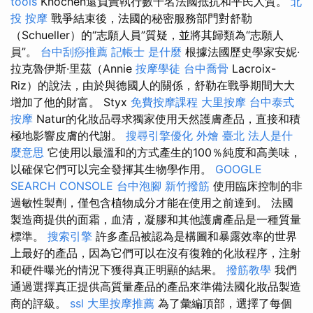
tools
Knochen還負責執行數千名法國抵抗和平民人質。
北
投 按摩
戰爭結束後，法國的秘密服務部門對舒勒
（Schueller）的“志願人員”質疑，並將其歸類為“志願人
員”。
台中刮痧推薦
記帳士 是什麼
根據法國歷史學家安妮·
拉克魯伊斯·里茲（Annie
按摩學徒
台中喬骨
Lacroix-
Riz）的說法，由於與德國人的關係，舒勒在戰爭期間大大
增加了他的財富。 Styx
免費按摩課程
大里按摩
台中泰式
按摩
Natur的化妝品尋求獨家使用天然護膚產品，直接和積
極地影響皮膚的代謝。
搜尋引擎優化
外燴 臺北
法人是什
麼意思
它使用以最溫和的方式產生的100％純度和高美味，
以確保它們可以完全發揮其生物學作用。
GOOGLE
SEARCH CONSOLE
台中泡腳
新竹撥筋
使用臨床控制的非
過敏性製劑，僅包含植物成分才能在使用之前達到。 法國
製造商提供的面霜，血清，凝膠和其他護膚產品是一種質量
標準。
搜索引擎
許多產品被認為是構圖和暴露效率的世界
上最好的產品，因為它們可以在沒有復雜的化妝程序，注射
和硬件曝光的情況下獲得真正明顯的結果。
撥筋教學
我們
通過選擇真正提供高質量產品的產品來準備法國化妝品製造
商的評級。
ssl
大里按摩推薦
為了彙編頂部，選擇了每個