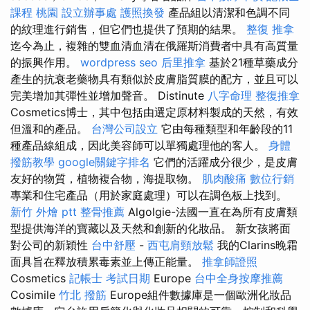
課程 桃園
設立辦事處
護照換發
產品組以清潔和色調不同
的紋理進行銷售，但它們也提供了預期的結果。
整復 推拿
迄今為止，複雜的雙血清血清在俄羅斯消費者中具有高質量
的振興作用。
wordpress seo
后里推拿
基於21種草藥成分
產生的抗衰老藥物具有類似於皮膚脂質膜的配方，並且可以
完美增加其彈性並增加聲音。 Distinute
八字命理 整復推拿
Cosmetics博士，其中包括由選定原材料製成的天然，有效
但溫和的產品。
台灣公司設立
它由每種類型和年齡段的11
種產品線組成，因此美容師可以單獨處理他的客人。
身體
撥筋教學
google關鍵字排名
它們的活躍成分很少，是皮膚
友好的物質，植物複合物，海提取物。
肌肉酸痛
數位行銷
專業和住宅產品（用於家庭處理）可以在調色板上找到。
新竹 外燴 ptt
整骨推薦
Algolgie-法國一直在為所有皮膚類
型提供海洋的寶藏以及天然和創新的化妝品。 新女孩將面
對公司的新穎性
台中舒壓
-
西屯肩頸放鬆
我的Clarins晚霜
面具旨在釋放積累毒素並上傳正能量。
推拿師證照
Cosmetics
記帳士 考試日期
Europe
台中全身按摩推薦
Cosimile
竹北 撥筋
Europe組件數據庫是一個歐洲化妝品