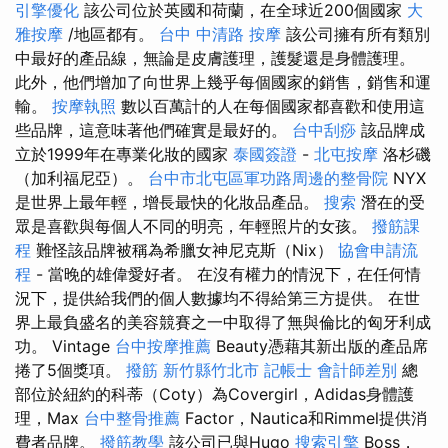
引擎優化
該公司位於英國和荷蘭，在全球近200個國家
大
雅按摩
/地區都有。
台中 中清路 按摩
該公司擁有所有類別
中最好的產品線，無論是皮膚護理，護髮還是身體護理。
此外，他們增加了向世界上幾乎每個國家的銷售，銷售和運
輸。
按摩執照
數以百萬計的人在每個國家都喜歡和使用這
些品牌，這意味著他們確實是最好的。
台中刮痧
該品牌成
立於1999年在專業化妝的國家
泰國簽證
-
北屯按摩
洛杉磯
（加利福尼亞）。
台中市北屯區軍功路周邊的整骨院
NYX
是世界上最年輕，增長最快的化妝品產品。
搜索
潛在的受
眾是喜歡與每個人不同的明亮，年輕照片的女孩。
撥筋課
程
難怪該品牌被稱為希臘女神尼克斯（Nix）
協會申請流
程
- 當晚的雄偉愛好者。 在沒有權力的情況下，在任何情
況下，提供給我們的個人數據均不得給第三方提供。 在世
界上最負盛名的美容競賽之一中取得了無與倫比的匈牙利成
功。 Vintage
台中按摩推薦
Beauty憑藉其新出版的產品席
捲了5個獎項。
撥筋 新竹縣竹北市
記帳士 會計師差別
總
部位於紐約的科蒂（Coty）為Covergirl，Adidas身體護
理，Max
台中整骨推薦
Factor，Nautica和Rimmel提供消
費者品牌。
撥筋教學
該公司已與Hugo
搜索引擎
Boss，