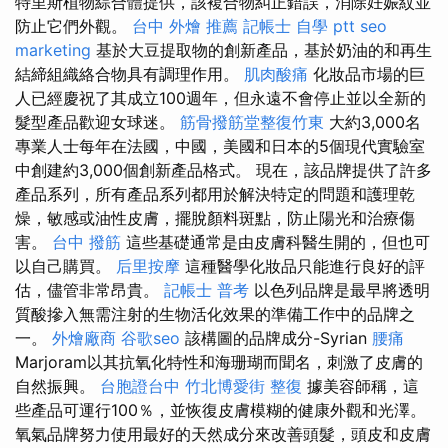
特里斯植物綜合體提供，該複合物糾正錯誤，消除妊娠紋並
防止它們外觀。
台中 外燴 推薦
記帳士 自學 ptt
seo
marketing
基於大豆提取物的創新產品，基於奶油的和再生
結締組織絡合物具有調理作用。
肌肉酸痛
化妝品市場的巨
人已經慶祝了其成立100週年，但永遠不會停止並以全新的
髮型產品歡迎女球迷。
筋骨撥筋堂整復竹東
大約3,000名
專業人士每年在法國，中國，美國和日本的5個現代實驗室
中創建約3,000個創新產品格式。 現在，該品牌提供了許多
產品系列，所有產品系列都用於解決特定的問題和護理乾
燥，敏感或油性皮膚，擺脫顏料斑點，防止陽光和治療傷
害。
台中 撥筋
這些基礎通常是由皮膚科醫生開的，但也可
以自己購買。
后里按摩
這種醫學化妝品只能進行良好的評
估，儘管非常昂貴。
記帳士 普考
以色列品牌是最早將透明
質酸摻入無需注射的生物活化效果的準備工作中的品牌之
一。
外燴廠商
谷歌seo
該構圖的品牌成分-Syrian
腰痛
Marjoram以其抗氧化特性和海珊瑚而聞名，刺激了皮膚的
自然振興。
台胞證台中
竹北博愛街 整復
據美容師稱，這
些產品可運行100％，並恢復皮膚模糊的健康外觀和光澤。
氧氣品牌努力使用最好的天然成分來改善頭髮，頭皮和皮膚