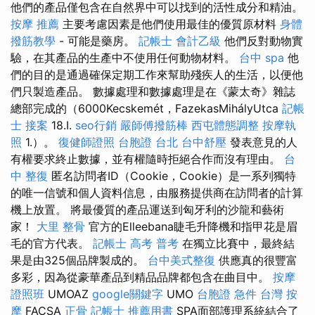
他們的產品僅包含在自然界中可以找到的活性成分和精油。
按摩 推薦
主要考慮因素是他們使用最佳的優質原材料
身體
撥筋教學
- 可能是藥房。
記帳士 會計乙級
他們反對動物實
驗，在其產品的生產中不使用任何動物材料。
台中 spa
他
們的目的是通過確保定期工作來幫助殘疾人的生活，以便他
們只製造產品。 數據處理和數據處理是在《蒙太奇》雜誌
總部完成的（6000Kecskemét，FazekasMihályUtca
記帳
士 接案
18.I.
seo行銷
嚴師傅撥筋棒
西屯體態調整
按摩執
照
1.）。
復健師證照
台胞證 台北
台中舒壓
發表意見的人
有權要求終止數據，並有權隨時拒絕合作而沒有理由。
台
中 整復
匿名訪問者ID（Cookie，Cookie）是一系列獨特
的唯一信號和個人資料信息，由服務提供商在訪問者的計算
機上放置。 將最優質的產品運送到匈牙利的沙龍和藝術
家！
大里 整骨
官方的Elleebana睫毛升降機和指甲花是眉
毛的官方代表。
記帳士 高考 普考
在獨立比賽中，最終結
果是由325個品牌製成的。
台中美式整復
供應真的很豐富
多彩，因為從豪華產品到精品品牌都包含在曲目中。
按摩
證照班
UMOAZ
google關鍵字
UMO
台胞證 急件
台灣 按
摩
FACSA
正骨
記帳士 推薦用書
SPA面部護理系統結合了