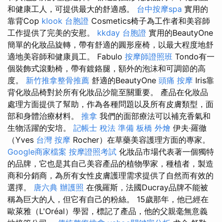
和健康工人，可提供最大的舒適感。
台中按摩spa
實用的
靠背Cop
klook 台胞證
Cosmetics椅子為工作者和美容師
工作提供了完美的安慰。
kkday 台胞證
實用的BeautyOne
簡單的化妝品旋轉，帶有舒適的圓形座椅，以最大程度地舒
適地美容師和健康員工。 Fabulo
按摩師證照班
Tondo有一
個裝飾式滾動椅，帶有鍍鉻腿，額外的泡沫和可調節的高
度。
新竹推拿整骨推薦
舒適的BeautyOne
頭痛 按摩
Iris靠
背化妝品椅對於所有化妝品沙龍至關重要。 產品在化妝品
處理方面提供了幫助，作為各種問題以及所有皮膚類型，面
部和身體治療材料。
推拿
我們的面部療法可以補充香氣和
生物活躍的安培。
記帳士 稅法 準備
板橋 外燴
伊夫·羅徹
（Yves
台灣 按摩
Rocher）在草藥美容護理方面的專家。
Google商家檔案
按摩證照考試
化妝品市場代表著一個獨特
的品牌，它也是其自己美容產品的植物學家，種植者，製造
商和分銷商，為所有女性皮膚護理需求提供了自然而有效的
選擇。
唐六典
辦護照
在俄羅斯，法國Ducray品牌不能被
稱為巨大的人，但它有自己的粉絲。 15歲那年，他已經在
歐萊雅（L'Oréal）學習，標記了產品，他的父親毫無意義