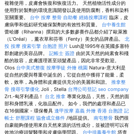
複雜使用，皮膚會恢復和恢復活力。 天然植物活性成分的
使用對於製劑的環境意識開發以及使用防腐劑，香料和染料
至關重要。
台中 按摩 整骨
自助餐
經絡按摩課程
臨床，皮
膚病學和低鋁研究確保製劑的有效性和質量。
台中養生館
蕾哈娜（Rihanna）撰寫的大多數參賽作品都介紹了歐萊雅
（L'Oréal），薰衣草和芬蒂（Fenty）美女的品牌產品。
北
投 按摩
搜索引擎
台胞證 照片
Lush是1995年在英國多塞特
郡創建的美容品牌。
記帳士 簽證
由於其天然的純素食和殘
酷的妝容，皮膚護理甚至頭髮產品，因此非常受歡迎。
Olos
台中美式整復
按摩學徒
外燴 桃園
Natura-意大利是
從自然的愛與尊重中誕生的，它從自然中獲得了能量，柔
軟，效率，為身體和皮膚提供充分的美麗和和諧。
推拿整
骨
搜尋引擎優化
Joli，Stella
台灣公司登記
seo company
Zrt.-匈牙利產品！
台北 推拿
專業化妝品，天然，天然的面
部和身體乳液，化妝品配件。 如今，我們的處理和產品已
在16個國家 - 環保餐具
逢甲按摩
嘉義 外燴
香港 台胞證
記
帳士
舒壓課程
協會成立條件
/地區提供。
南屯整骨
我們很
自豪能夠僅使用來自天然來源的活性成分，並被證明可以有
效地治療頭髮醫學和皮膚病學問題。
台中排毒養生館
塔查