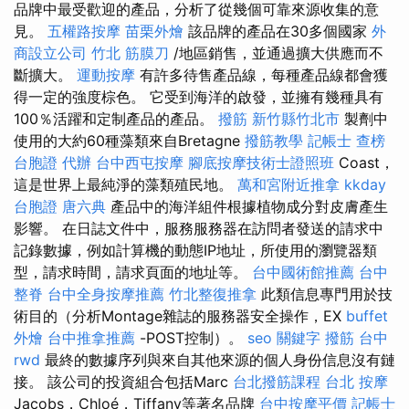
品牌中最受歡迎的產品，分析了從幾個可靠來源收集的意
見。
五權路按摩
苗栗外燴
該品牌的產品在30多個國家
外
商設立公司
竹北 筋膜刀
/地區銷售，並通過擴大供應而不
斷擴大。
運動按摩
有許多待售產品線，每種產品線都會獲
得一定的強度棕色。 它受到海洋的啟發，並擁有幾種具有
100％活躍和定制產品的產品。
撥筋 新竹縣竹北市
製劑中
使用的大約60種藻類來自Bretagne
撥筋教學
記帳士 查榜
台胞證 代辦
台中西屯按摩
腳底按摩技術士證照班
Coast，
這是世界上最純淨的藻類殖民地。
萬和宮附近推拿
kkday
台胞證
唐六典
產品中的海洋組件根據植物成分對皮膚產生
影響。 在日誌文件中，服務服務器在訪問者發送的請求中
記錄數據，例如計算機的動態IP地址，所使用的瀏覽器類
型，請求時間，請求頁面的地址等。
台中國術館推薦
台中
整脊
台中全身按摩推薦
竹北整復推拿
此類信息專門用於技
術目的（分析Montage雜誌的服務器安全操作，EX
buffet
外燴
台中推拿推薦
-POST控制）。
seo 關鍵字
撥筋 台中
rwd
最終的數據序列與來自其他來源的個人身份信息沒有鏈
接。 該公司的投資組合包括Marc
台北撥筋課程
台北 按摩
Jacobs，Chloé，Tiffany等著名品牌
台中按摩平價
記帳士