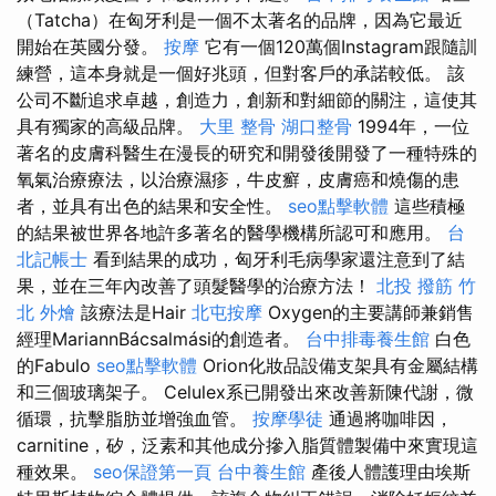
（Tatcha）在匈牙利是一個不太著名的品牌，因為它最近
開始在英國分發。
按摩
它有一個120萬個Instagram跟隨訓
練營，這本身就是一個好兆頭，但對客戶的承諾較低。 該
公司不斷追求卓越，創造力，創新和對細節的關注，這使其
具有獨家的高級品牌。
大里 整骨
湖口整骨
1994年，一位
著名的皮膚科醫生在漫長的研究和開發後開發了一種特殊的
氧氣治療療法，以治療濕疹，牛皮癬，皮膚癌和燒傷的患
者，並具有出色的結果和安全性。
seo點擊軟體
這些積極
的結果被世界各地許多著名的醫學機構所認可和應用。
台
北記帳士
看到結果的成功，匈牙利毛病學家還注意到了結
果，並在三年內改善了頭髮醫學的治療方法！
北投 撥筋
竹
北 外燴
該療法是Hair
北屯按摩
Oxygen的主要講師兼銷售
經理MariannBácsalmási的創造者。
台中排毒養生館
白色
的Fabulo
seo點擊軟體
Orion化妝品設備支架具有金屬結構
和三個玻璃架子。 Celulex系已開發出來改善新陳代謝，微
循環，抗擊脂肪並增強血管。
按摩學徒
通過將咖啡因，​​
carnitine，矽，泛素和其他成分摻入脂質體製備中來實現這
種效果。
seo保證第一頁
台中養生館
產後人體護理由埃斯