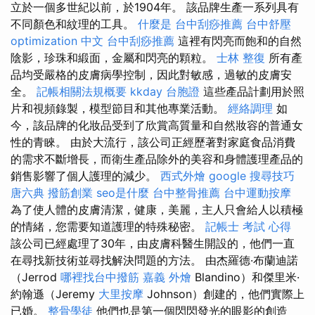
立於一個多世紀以前，於1904年。 該品牌生產一系列具有
不同顏色和紋理的工具。
什麼是
台中刮痧推薦
台中舒壓
optimization 中文
台中刮痧推薦
這裡有閃亮而飽和的自然
陰影，珍珠和緞面，金屬和閃亮的顆粒。
士林 整復
所有產
品均受嚴格的皮膚病學控制，因此對敏感，過敏的皮膚安
全。
記帳相關法規概要
kkday 台胞證
這些產品計劃用於照
片和視頻錄製，模型節目和其他專業活動。
經絡調理
如
今，該品牌的化妝品受到了欣賞高質量和自然妝容的普通女
性的青睞。 由於大流行，該公司正經歷著對家庭食品消費
的需求不斷增長，而衛生產品除外的美容和身體護理產品的
銷售影響了個人護理的減少。
西式外燴
google 搜尋技巧
唐六典
撥筋創業
seo是什麼
台中整骨推薦
台中運動按摩
為了使人體的皮膚清潔，健康，美麗，主人只會給人以積極
的情緒，您需要知道護理的特殊秘密。
記帳士 考試 心得
該公司已經處理了30年，由皮膚科醫生開設的，他們一直
在尋找新技術並尋找解決問題的方法。 由杰羅德·布蘭迪諾
（Jerrod
哪裡找台中撥筋
嘉義 外燴
Blandino）和傑里米·
約翰遜（Jeremy
大里按摩
Johnson）創建的，他們實際上
已婚。
整骨學徒
他們也是第一個閃閃發光的眼影的創造