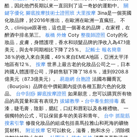
酷，因此他們長期以來一直回到了這一奇妙的運動中。
關
鍵字優化
腳底按摩技術士證照班
大里按摩
3ina是一個英國
化妝品牌，於2016年推出，在歐洲在歐洲一直瘋狂。 不
久，clinique跟著他，這也是一個著名的品牌，在家裡，在
醉酒中排名第三。
板橋 外燴
Coty
整復師證照
Coty的化
妝品，皮膚，身體護理，香水和頭髮品牌的淨收入為47.1億
美元，與去年同期相比下降了25％。
記帳士 報名簡章
38％的收入來自美國，49％來自EMEA地區，亞洲太平洋
地區有12％。
按摩
世界上最古老的化妝品公司之一，日本
跨國人體護理公司，淨銷售額下降了18.6％，達到9208.8
億美元（87.3億美元）。
易遊網 台胞證
法國布爾喬瓦
（Bourjois）品牌在中價範圍內提供各種五顏六色的化妝
品。
台中刮痧
腳底按摩證照
如果願意，您可以購買所有物
品的高質量和富有表現力
拔罐教學
-
台中養生館排毒
底
漆，睫毛膏，陰影，腮紅，口紅和唇彩以及各種禮物。 一
個獨特的公式，可以保留多年的美容和青年。
台中 抓龍筋
搜索引擎
修復化妝品的組成包括喜馬拉雅山和死海的礦物
質材料。
附近按摩
它可以軟化，滋養，飽和水分，消除模