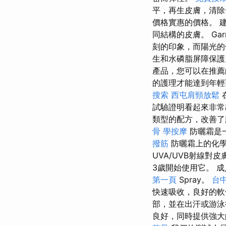
平，再生皮膚，清
價格實惠的價格。 
同結構的皮膚。 Ga
刻的印象，而陽光的
生和水磷脂屏障保護。
產品，您可以在推薦
的護理才能達到年
搜索
西屯肩頸放鬆
試驗證明看起來非
類型的配方，改善了
骨
學按摩
防曬霜是
撥筋
防曬霜上的化學或
UVA/UVB射線
3歲開始使用它。 成人
第一頁
Spray。
台
快速吸收，良好的軟
部，並在出汗或游
良好，同時提供強