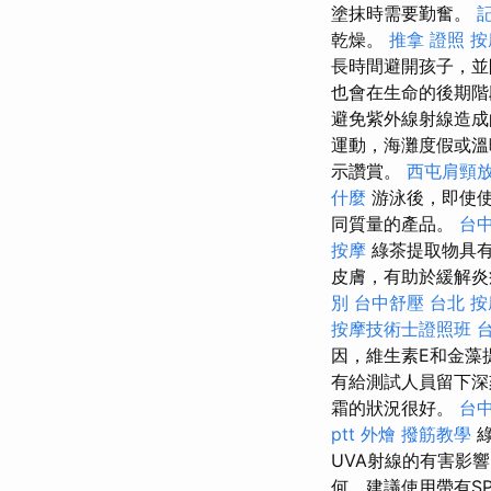
塗抹時需要勤奮。
乾燥。
推拿 證照
按
長時間避開孩子，並
也會在生命的後期
避免紫外線射線造
運動，海灘度假或
示讚賞。
西屯肩頸
什麼
游泳後，即使使
同質量的產品。
台中
按摩
綠茶提取物具
皮膚，有助於緩解炎
別
台中舒壓
台北 按
按摩技術士證照班
因，維生素E和金藻
有給測試人員留下深刻的印
霜的狀況很好。
台中
ptt
外燴
撥筋教學
綠
UVA射線的有害影
何，建議使用帶有S