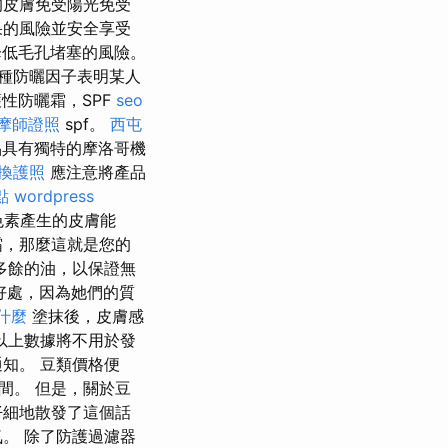
的皮膚免受陽光免受
果的風險並安全享受
降低毛孔堵塞的風險。
種防曬因子表明某人
性防曬霜，SPF
seo
摩師證照
spf。
西屯
品具有獨特的摩洛哥機
換護照
應注意將產品
點
wordpress
色素產生的皮膚能
霜，那麼這就是您的
多餘的油，以保證無
好處，因為她們的質
什麼
塗抹後，皮膚感
以上數據將不用於發
知。 豆類價格便
間。 但是，關於豆
仔細地散發了這個話
。 除了防護過濾器