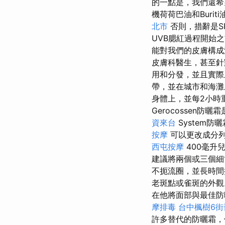
的一點是，我們還希
機荷荷巴油和Buri
北市
否則，措辭是S
UVB腮紅過程開始
能對我們的皮膚構成
皮膚科醫生，甚至
用和分發，並且實
帶，並在城市和海
身體上，並每2小時
Gerocossen防曬
資來台
System
按摩
可以更改成分
西屯按摩
400毫升
建議將兩個或三個細
不扼流圈，並長時
老斑點或雀斑的外
在他將面部與最佳防
摩排毒
台中楓樹6街
許多替代的防曬霜，