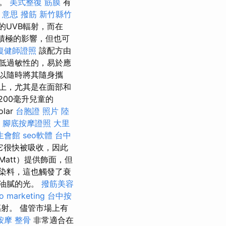
體。
美式整復 筋膜
有
o 意思
撥筋 新竹縣竹
的UVB輻射，而在
積極的影響，但也可
復健師證照
該配方由
低過敏性的，易於應
以隨時將其隨身攜
上，尤其是在面部和
200毫升兒童的
lar
台胞證 照片
陸
腳底按摩證照
大里
生會館
seo軟體
台中
 它很快被吸收，因此
Matt）提供飾面，但
染料，這也觸發了衰
油膩的光。
撥筋美容
o marketing
台中按
射。 儘管市場上有
按摩 整骨
非常適合在