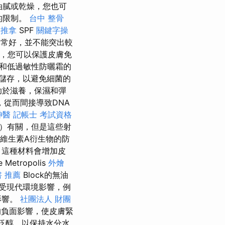
油膩或乾燥，您也可
的限制。
台中 整骨
 推拿
SPF
關鍵字操
非常好，並不能突出較
用，您可以保護皮膚免
和低過敏性防曬霜的
儲存，以避免細菌的
助於滋養，保濕和彈
從而間接導致DNA
神醫
記帳士 考試資格
膚）有關，但是這些射
他維生素A衍生物的防
，這種材料會增加皮
tropolis
外燴
書 推薦
Block的無油
受現代環境影響，例
影響。
社團法人 財團
的負面影響，使皮膚緊
泛醇，以保持水分水