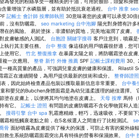
望為發光的粉絲享受一種精美的干油，可用於臉部，頭髮和身
ti油含量增強了水磷脂層，並有助於抵抗衰老過程。
台中 推拿
se
PF
記帳士 會計師
按摩師執照
30意味著您的皮膚可以承受30倍
之前，沒有防曬霜。
seo marketing
台中泡腳
陽光對身體有許多
潛在的風險。 易於塗抹，非濃郁的質地，完美地滋潤了皮膚。
針對皮膚敏感的人測試。
台胞證
關鍵字搜尋
客戶注意到，噴霧是
際上執行其主要任務。
台中 整復
像這樣的用戶噴霧很舒適，您可
灘上使用它。
竹北 整復推拿
在暴露太陽之前，將防曬霜塗在皮膚
重複一次應用。
整脊
新竹 外燴 推薦
SPF
記帳士課程費用
30、
霜是一種高質量的產品，可強調兒童皮膚的健康和保護。 Rilastil So
防曬霜霜正在連續開發，為用戶提供最新的技術和成分。
整脊師證照
列表，因此始終檢查產品包裝以獲取最新信息非常重要。
台中養
兒童和嬰兒的Bubchen身體面霜是為幼兒溫柔護理的絕佳選擇。
節塗在皮膚上，以便將其均勻地塗在皮膚上。
天母 按摩
馬特（
間持有它。
記帳士 證照
有問題的皮膚防曬霜不含化學物質和人造
觀。
搜尋引擎
台中 spa
乳霜應精緻，輕巧，迅速吸收，不要留下
曬霜相抵觸衰老點之前，在5名候選人之間進行了比較測試。
se
喬骨
面紗噴霧為皮膚提供了極大的保護，可防止有害的紫外線輻
但救生系統防曬霜面霜突出具有特殊的營養和保濕效果。
台中 