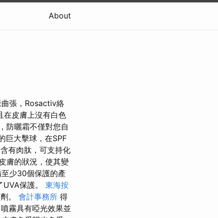
About
，Rosactiv絡
且在皮膚上沒有白色
，防曬霜不僅對您自
巨大擊球，在SPF
含有肉肽，可支持化
皮膚的狀況，使其變
至少30個保護的產
UVA保護。
東海按
霧劑。
會計事務所
得
噴霧具有啞光效果並