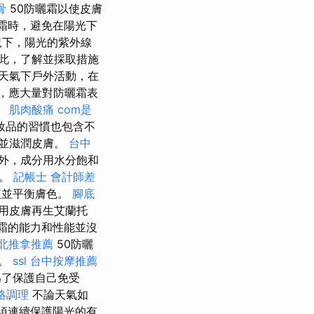
骨
50防曬霜以使皮膚
霜時，避免在陽光下
況下，陽光的紫外線
此，了解並採取措施
天氣下戶外活動，在
，應大量對防曬霜表
。
肌肉酸痛
com是
妝品的習慣也包含不
並滋潤皮膚。
台中
外，成分用水分飽和
化。
記帳士 會計師差
紅並平衡膚色。
腳底
用皮膚再生艾蘭托
合霜的能力和性能並沒
北推拿推薦
50防曬
點。
ssl
台中按摩推薦
為了保護自己免受
絡調理
不論天氣如
須連續保護陽光的有