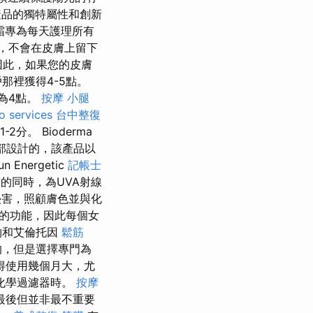
品的獨特屬性和創新
面霜專為每天護理所有
，不會在皮膚上留下
此，如果您的皮膚
那裡獲得4-5點。
為4點。
按摩 小腿
o services
台中整復
分。 Bioderma
面部設計的，該產品以
nergetic
記帳士
護的同時，為UVA射線
侵害，照顧膚色並與化
同的功能，因此每個女
物和艾倫托因
鬆筋
，但是選擇專門為
得使用幾個月大，尤
化學過濾器時。
按摩
最後但並非最不重要