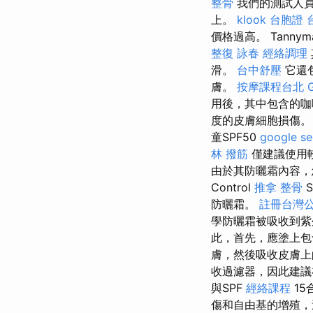
整骨
我們的測試人員
上。
klook 台胞證
價格過高。 Tan
整復 詠春
經絡調理
滑。
台中舒壓
它還
膚。
按摩課程台北
用後，其中包含的咖
度的皮膚細胞損傷
童SPF50
google 
林 撥筋
僅建議使用
由於其防曬霜內容，您
Control
推拿 整骨
S
防曬霜。
註冊台灣
學防曬霜被吸收到紫
此，首先，應塗上包
膚，然後吸收皮膚
收過濾器，因此建議
與SPF
經絡課程
15
傷和自由基的增殖，