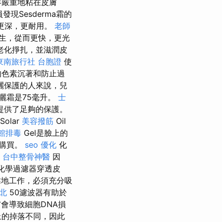
容嚴重地粘在皮膚
現Sesderma霜的
得更深，更耐用。
老師
生，從而更快，更光
老化掙扎，並滋潤皮
東南旅行社 台胞證
使
的色素沉著和防止過
曬保護的人來說，兒
防曬霜是75毫升。
士
提供了足夠的保護。
olar
美容撥筋
Oil
館排毒
Gel是臉上的
裝購買。
seo 優化
化
。
台中整骨神醫
因
化學過濾器穿透皮
地工作，必須充分吸
北
50濾波器有助於
會導致細胞DNA損
上的掉落不同，因此