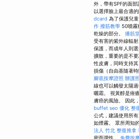
外，帶有SPF的面
以選擇臉上最合適的
dcard
為了保護兒童
作
撥筋教學
50噴
乾燥的部分。
播筋
受有害的紫外線輻
保護，而成年人則
擴散，重要的是不要
性皮膚，同時支持
損傷（自由基隨著時
腳底按摩證照
辦護
線也可以觸發太陽過
曬霜。 視黃醇是痤
膚癌的風險。 因此，視
buffet
seo 優化
整
公式，建議使用所
如煙霧。 眾所周知
法人
竹北 整復推拿
密而彈性。
免費按