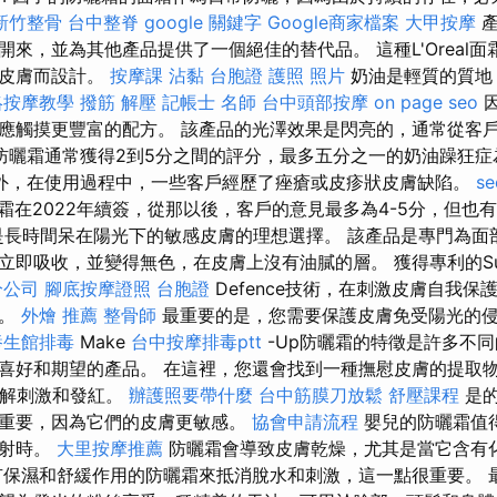
新竹整骨
台中整脊
google 關鍵字
Google商家檔案
大甲按摩
產
來，並為其他產品提供了一個絕佳的替代品。 這種L'Oreal
的皮膚而設計。
按摩課
沾黏
台胞證 護照 照片
奶油是輕質的質地
絡按摩教學
撥筋 解壓
記帳士 名師
台中頭部按摩
on page seo
因
應觸摸更豐富的配方。 該產品的光澤效果是閃亮的，通常從客戶
防曬霜通常獲得2到5分之間的評分，最多五分之一的奶油躁狂症
外，在使用過程中，一些客戶經歷了痤瘡或皮疹狀皮膚缺陷。
se
在2022年續簽，從那以後，客戶的意見最多為4-5分，但也有1-2
50是長時間呆在陽光下的敏感皮膚的理想選擇。 該產品是專門為
即吸收，並變得無色，在皮膚上沒有油膩的層。 獲得專利的Sun E
分公司
腳底按摩證照
台胞證
Defence技術，在刺激皮膚自我保
護。
外燴 推薦
整骨師
最重要的是，您需要保護皮膚免受陽光的
養生館排毒
Make
台中按摩排毒ptt
-Up防曬霜的特徵是許多不
喜好和期望的產品。 在這裡，您還會找到一種撫慰皮膚的提取
緩解刺激和發紅。
辦護照要帶什麼
台中筋膜刀放鬆
舒壓課程
是的
重要，因為它們的皮膚更敏感。
協會申請流程
嬰兒的防曬霜值
直射時。
大里按摩推薦
防曬霜會導致皮膚乾燥，尤其是當它含有
保濕和舒緩作用的防曬霜來抵消脫水和刺激，這一點很重要。 