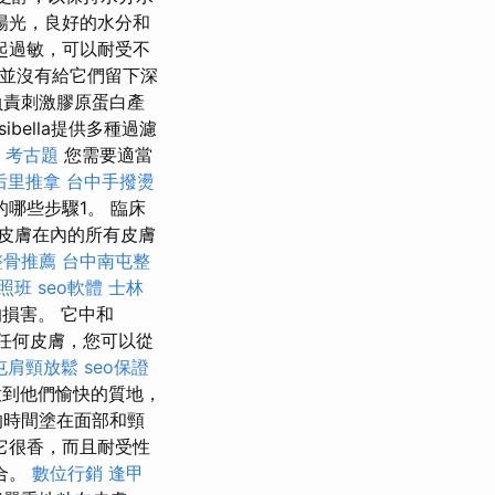
陽光，良好的水分和
起過敏，可以耐受不
果並沒有給它們留下深
負責刺激膠原蛋白產
bella提供多種過濾
 考古題
您需要適當
后里推拿
台中手撥燙
哪些步驟1。 臨床
皮膚在內的所有皮膚
整骨推薦
台中南屯整
照班
seo軟體
士林
的損害。 它中和
給任何皮膚，您可以從
屯肩頸放鬆
seo保證
到他們愉快的質地，
的時間塗在面部和頸
它很香，而且耐受性
合。
數位行銷
逢甲