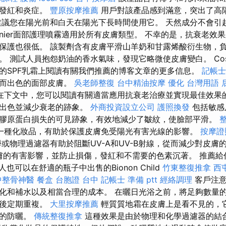
除發紅和炎症。
豐原按摩推薦
用戶對該產品感到滿意，突出了高
建議您在陽光前和白天在陽光下長時間使用它。 天然成分不會引
rnier面部護理噴霧適用於所有皮膚類型。 不幸的是，抗衰老效
保護也很低。 該製劑含有皮膚平滑山羊奶和甘露烯酸衍生物，
 測試人員抱怨奶油的香水氣味，發現它略微使皮膚變白。 Cosi
的SPF乳霜上閱讀有關我們推薦的博客文章的更多信息。
記帳士
輕而出色的面部皮膚。
吳老師整復
台中精油按摩
優化 台灣用語
在下文中，您可以閱讀有關適當應用抗衰老治療並實現最佳效果的
常出色並減少衰老的跡象。
外商投資設立公司
護照換發
包括敏感
膠原蛋白損失的可見跡象，有效地減少了皺紋，使臉部平滑。
一種化妝品，有助於保護皮膚免受陽光有害光線的影響。
按摩證
物理過濾器有助於阻斷​​UV-A和UV-B射線，從而減少對皮膚
對皮膚的有害影響，並防止損傷，發紅和不需要的色素沉著。 推薦
也可以在舒適的瓶子中出售的Bionon Child
竹東整復推拿
西
中整骨神醫
餐盒
台胞證 台中
記帳士 準備 ptt
經絡調理
客戶注意
化和補水以及相當合理的成本。 在曬日光浴之前，將足夠數量
泳後定期重複。
大里按摩推薦
輕質質地霜在皮膚上是看不見的，
大的防曬。
傳統整復推拿
這種效果是由於物理和化學過濾器的結