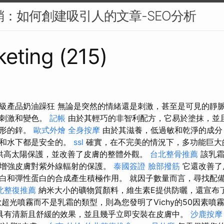
行銷：如何創建吸引人的文章-SEO分析
eting (215)
產品奶油躁狂 無論是突然的情緒還是刺激，甚至是可見的靜脈曲張
的刺激和變色。
記帳
由於其輕巧的非智利配方，它易於塗抹，並
無形的鋅。
歐式外燴
全身按摩
由於其滋養，低過敏和乾淨的成分
境和水下都是安全的。
ssl
確實，在不完美的情況下，多功能巨大的
供高太陽保護，並改善了皮膚的整體外觀。
台北整骨推薦
該乳霜
增強皮膚對紫外線輻射的保護。
泰國簽證
臉部撥筋
它還改善了
白和彈性蛋白的合成產生積極作用。 就因子數量而言，尋找配備
北整復推薦
納米大小的礦物質顏料，維生素E提供防曬，還宣布了
超光噴霧而不是乳霜的類型，則為您發明了Vichy的50因素噴
，它具有清新且舒緩的效果，並且幾乎立即安裝在皮膚中。
沙鹿按摩