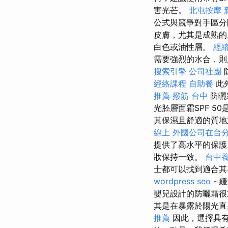
害光芒。
北屯按摩
公式與競爭對手區分開
皮膚，尤其是成熟
白色或油性層。
經
需要強烈的水合，則
搜索引擎
公司社團
經絡課程
自助餐
此
推薦
撥筋 台中
防曬霜
光胚層面霜SPF 
其保濕且舒適的質地立
線上
外國公司在台
提供了高水平的保
妝保持一致。
台中
士都可以找到適合其
wordpress seo
- 
嬰兒設計的防曬霜很
其是在暴露於陽光
推薦
因此，選擇具有