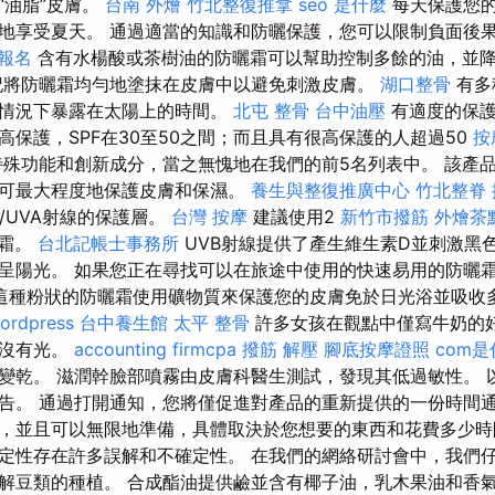
“油脂”皮膚。
台南 外燴
竹北整復推拿
seo 是什麼
每天保護您
地享受夏天。 通過適當的知識和防曬保護，您可以限制負面後
 報名
含有水楊酸或茶樹油的防曬霜可以幫助控制多餘的油，並
將防曬霜均勻地塗抹在皮膚中以避免刺激皮膚。
湖口整骨
有多
的情況下暴露在太陽上的時間。
北屯 整骨
台中油壓
有適度的保護
；高保護，SPF在30至50之間；而且具有很高保護的人超過50
按
殊功能和創新成分，當之無愧地在我們的前5名列表中。 該產
可最大程度地保護皮膚和保濕。
養生與整復推廣中心
竹北整脊
/UVA射線的保護層。
台灣 按摩
建議使用2
新竹市撥筋
外燴茶
曬霜。
台北記帳士事務所
UVB射線提供了產生維生素D並刺激黑
呈陽光。 如果您正在尋找可以在旅途中使用的快速易用的防曬
這種粉狀的防曬霜使用礦物質來保護您的皮膚免於日光浴並吸收
ordpress
台中養生館
太平 整骨
許多女孩在觀點中僅寫牛奶的
，沒有光。
accounting firmcpa
撥筋 解壓
腳底按摩證照
com是
變乾。 滋潤幹臉部噴霧由皮膚科醫生測試，發現其低過敏性。 
告。 通過打開通知，您將僅促進對產品的重新提供的一份時間通
，並且可以無限地準備，具體取決於您想要的東西和花費多少時
定性存在許多誤解和不確定性。 在我們的網絡研討會中，我們
解豆類的種植。 合成酯油提供鹼並含有椰子油，乳木果油和香氣