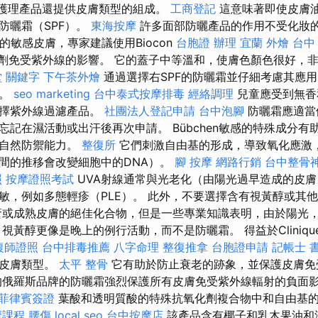
部護理產品還提供皮膚類型的組成。
工商登記
這意味著即使皮膚
防曬霜（SPF）。
東海按摩
許多面部防曬產品的作用不受化妝
的敏感皮膚，專家建議使用Biocon
台胞證 辦理
宜蘭 外燴
台中
霧劑免受紫外線的影響。 它的蓋子中等溫和，使膚色顏色很好，
堂
關鍵字
下午茶外燴
通過選擇右SPF的防曬霜並仔細考慮其應
射。
seo marketing
台中泰式按摩排毒
經絡調理
兒童應受到無香
選擇紫外線過濾產品。
社團法人登記申請
台中泡腳
防曬霜應適當
忘記在濕活動或出汗後再次申請。 Bübchen敏感的特殊成分有
其自然防禦能力。
整復所
它們刺激自由基的形成，導致氧化應激，
間的推移會改變細胞中的DNA）。
腳 按摩
網路行銷
台中整骨
照
按摩證照考試
UVA射線通常與光老化（由陽光過早造成的皮
敏，例如多態輕疹（PLE）。 此外，不要選擇含有視黃醇或其
瘡或成熟皮膚的絕佳化合物，但是一些專業知識表明，由於陽光
黃醇更像是晚上的例行活動，而不是防曬霜。 得益於Clinique Me
復師證照
台中排毒推薦
八字命理 整復推拿
台胞證申請
記帳士 
有皮膚類型。
太平 整骨
它有助於防止衰老的跡象，並保護皮膚免
的俄羅斯品牌的防曬霜強烈保護所有皮膚免受紫外線輻射的負面
菲律賓簽證
葉酸和透明質酸的特殊抗氧化劑複合物中和自由基
摩課程
腰傷
local seo
台中按摩店
該產品含有椰子和乳木果油和