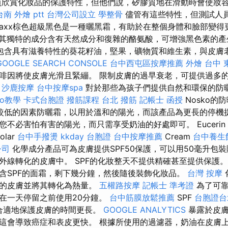
欣賞化妝品的保護特性，但他們說，矽膠質地在滑動時會使妝
台南 外燴 ptt
台灣公司設立
學整骨
儘管有這些特性，但測試人員發
nymaxx棕色超級黑色是一種曬黑霜，有助於在整個身體和臉部變
其獨特的成分含有天然成分和復雜的酪氨酸，可增強黑色素的產
包含具有滋養特性的葵花籽油，堅果，礦物質和維生素，與皮膚
GOOGLE SEARCH CONSOLE
台中西屯區按摩推薦
外燴 台中
啡因將使皮膚光滑且緊繃。 限制皮膚的過早衰老，可提供過多
。
沙鹿按摩
台中按摩spa
對於那些為孩子們提供自然和環保的防
seo教學
卡式台胞證
撥筋課程
台北 撥筋
記帳士 函授
Nosko的
較低的因素防曬霜，以用於溫和的陽光，而該產品為更長的停機
不必害怕有害的陽光，而只需享受奶油的好處即可。 Eucerin S
olar
台中手撥燙
kkday 台胞證
台中按摩推薦
Cream
台中養生
公司
化學成分產品可為皮膚提供SPF50保護，可以用50毫升包
外線轉化的皮膚中。 SPF的化妝整天不提供精確甚至提供保護
含SPF的面霜，剩下幾分鐘，然後隨後裝飾化妝品。
台灣 按摩
上的皮膚並將其轉化為熱量。
五權路按摩
記帳士 準考證
為了可靠
在一天停留之前使用20分鐘。
台中筋膜放鬆推薦
SPF
台胞證台
合適地保護皮膚的時間更長。
GOOGLE ANALYTICS
暴露於皮膚
這會導致癌症和表皮更快。 根據所使用的過濾器，奶油在皮膚