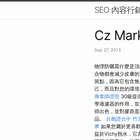
SEO 內容
Cz Mark
Sep 27, 2013
物理防曬霜什麼是頂級
合物都會減少皮膚
斑點，因為它包含
己，而且對您的環
推拿師證照
30級提
學過濾器的作用，並
得出色，並對膠原蛋
品。
台胞證台中
竹
摩
如果您屬於更喜歡
益於Vichy熱水