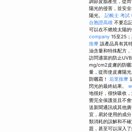
調節皮脂產生，從而
陽光的侵害，並安全
陽光。
記帳士 考試
台胞證高雄
不要忘記
可以在不燃燒太陽
company
15至25
按摩
該產品具有其特
油含量和特殊配方，
訪問適當的防止UVB
mg/cm2皮膚的防
量，從而使皮膚陽光
防曬霜！
后里按摩
閃光的最終結果。
w
地很好，很快吸收
覺完全保護並且不會
送新聞通訊或其他廣
宜，易於使用的成分
類消耗的誤解和不確
題，甚至可以深入了