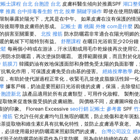
記帳士課程 台北
台胞證 台北
皮膚科醫生傾向於推薦SPF
湖口整
摩 推薦
台中排毒養生館
竹北 按摩
關鍵字操作
即使在使用防曬
限制暴露於陽光下，尤其是在中午。 如果皮膚在沒有保護的情
階段後期導致皮膚癌的形成。
記帳士 書
桃園 外燴
com是什麼
因
成的損害至關重要。
北投 撥筋
防水防曬霜非常適合在陽光明媚的
溫暖的氣候下可能特別有益。
舒壓課程
在曬日光浴前至少20分鐘
放鬆
每兩個小時或在游泳，汗水活動或用毛巾乾燥後再次使用它
用防水防曬霜，再次塗抹防曬霜。 選擇範圍很廣，而且對於化
 筋膜刀
韓國奶油有效地保護面部和身體免受太陽的負面影響，
有抗氧化作用，可保護皮膚免受自由基的侵害。
經絡按摩教學
此
症，有助於使代謝過程正常化，收緊毛孔並使皮脂腺活性歸一
摩
據客戶稱，奶油是要照顧日光浴前後的皮膚，保濕，去除發
台胞證新北
該產品適用於所有皮膚類型，可用作化妝帽。 製劑使
提取物來促進恢復受損的皮膚細胞。 與價格不同，皮膚圖IR複
象。 Florean Excessive
seo行銷
記帳士 參考書
SPF
竹
 撥筋
它允許任何皮膚均勻且無瑕的曬黑，防止燒傷和老年斑
茶提取物和維生素E具有抗氧化特性，並防止皮膚過早衰老。 
響，必須使用最好的防曬霜來照顧我們的皮膚。
台灣公司設立
經
PF因子的防曬霜的面霜作為日常防曬，因為由於持續的存在，必