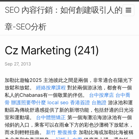
SEO 內容行銷：如何創建吸引人的文
章-SEO分析
Cz Marketing (241)
Sep 27, 2013
加勒比遊輪2025 主池彼此之間是兩個，非常適合在陽光下
放鬆和放鬆。
經絡按摩課程
對於兩個游泳池，都會有一個
私人的Chabanas有一個敬業的伴侶。
台中按摩店
台中喬
骨
辦護照要帶什麼
local seo
香港簽證 台胞證
游泳池和運
動區為傳統舒適感提供了新的新增功能，包括舒適的日光浴
室和運動場。
台中體態矯正
第一個海灘沿海游泳池有一個
傾斜的入口，乘客可以在雨傘下方的彩色沙灘椅下放鬆水，
而水則輕輕扭曲。
新竹 整復推拿
加勒比海或加勒比海被稱