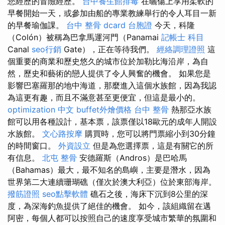
您經歷的冒險經歷。
台中養生館排毒
在曬傷上享用柔軟的
早餐開始一天，或參加由船的專業教練舉行的令人耳目一新
的早餐瑜伽課。
台中 整骨 dcard
台胞證
今天，科隆
（Colón）被稱為巴拿馬運河門（Panamai
記帳士 科目
Canal
seo行銷
Gate），正在等待我們。
經絡調理證照
這
個重要的商業和歷史悠久的城市位於加勒比海沿岸，為自
然，歷史和藝術的戀人提供了令人興奮的機會。 如果您是
影響巴塞羅那的地中海道，那麼進入這個水族館，因為我認
為這更有趣，而且不滿意甚至更便宜，但這是最小的。
optimization 中文
buffet外燴價格
台中 整骨
熱那亞水族
館可以用各種設計，基本票，該票僅以18歐元的成年人開設
水族館。
文心路按摩
購買時，您可以將門票縮小到30分鐘
的時間窗口。
外資設立
但是為您選擇票，這是有關它的所
有信息。
北屯 整骨
安德羅斯（Andros）是巴哈馬
（Bahamas）最大，最不知名的島嶼，主要是潛水，因為
世界第二大連續珊瑚礁（僅次於澳大利亞）位於東部海岸。
撥筋證照
seo點擊軟體
礁石之後，海床下沉到8公里的深
度，為深海釣魚提供了絕佳的機會。 如今，該組織留在邁
阿密，每個人都可以按照自己的速度享受城市繁華的氛圍和