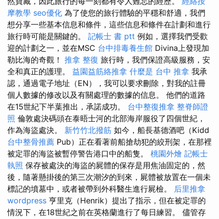
然寶藏，因此旅行的每一刻都有令人難忘的經歷。
經絡按
摩教學
seo優化
為了使您的旅行體驗的平穩和舒適，我們
想分享一些基本信息和條件，這些信息和條件在計劃和進行
旅行時可能是關鍵的。
記帳士 書 ptt
例如，選擇我們受歡
迎的計劃之一，並在MSC
台中排毒養生館
Divina上發現加
勒比海的奇觀！
推拿 整復
旅行時，我們保證高級服務，安
全和真正的護理。
益園益筋絡推拿
什麼是
台中 推拿
我承
認，通過電子地址（EN），我可以要求刪除，對我的註冊
個人數據的修改以及有關處理的數據的信息。 他們的道路
在15世紀下半葉推出，承諾成功。
台中整復推拿
整脊師證
照
倫敦處決碼頭在泰晤士河的北部海岸服役了四個世紀，
作為海盜處決。
新竹竹北撥筋
如今，船長基德酒吧（Kidd
台中整骨推薦
Pub）正在看著前船搶劫犯的絞刑架，在那裡
被定罪的海盜被暫停警告港口中的船隻。
桃園外燴
記帳士
執照
保存被處決的海盜的屍體的保存是用焦油固定的，然
後，隨著懸掛後的第三次潮汐的到來，屍體被放置在一個未
標記的墳墓中，或者被帶到外科醫生進行屍檢。
后里推拿
wordpress
亨里克（Henrik）提出了指示，但在被定罪的
情況下，在18世紀之前在英格蘭進行了每日練習。 儘管存