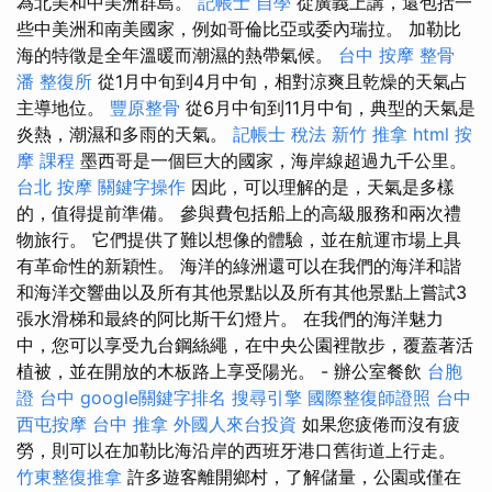
為北美和中美洲群島。
記帳士 自學
從廣義上講，還包括一
些中美洲和南美國家，例如哥倫比亞或委內瑞拉。 加勒比
海的特徵是全年溫暖而潮濕的熱帶氣候。
台中 按摩 整骨
潘 整復所
從1月中旬到4月中旬，相對涼爽且乾燥的天氣占
主導地位。
豐原整骨
從6月中旬到11月中旬，典型的天氣是
炎熱，潮濕和多雨的天氣。
記帳士 稅法
新竹 推拿
html
按
摩 課程
墨西哥是一個巨大的國家，海岸線超過九千公里。
台北 按摩
關鍵字操作
因此，可以理解的是，天氣是多樣
的，值得提前準備。 參與費包括船上的高級服務和兩次禮
物旅行。 它們提供了難以想像的體驗，並在航運市場上具
有革命性的新穎性。 海洋的綠洲還可以在我們的海洋和諧
和海洋交響曲以及所有其他景點以及所有其他景點上嘗試3
張水滑梯和最終的阿比斯干幻燈片。 在我們的海洋魅力
中，您可以享受九台鋼絲繩，在中央公園裡散步，覆蓋著活
植被，並在開放的木板路上享受陽光。 - 辦公室餐飲
台胞
證 台中
google關鍵字排名
搜尋引擎
國際整復師證照
台中
西屯按摩
台中 推拿
外國人來台投資
如果您疲倦而沒有疲
勞，則可以在加勒比海沿岸的西班牙港口舊街道上行走。
竹東整復推拿
許多遊客離開鄉村，了解儲量，公園或僅在