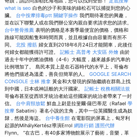
奇蹟，請訪問加勒比海地區，您可以找到全部！
足底按摩
what is seo
白色的沙子和美味的綠松石可以捕捉到您的心
臟。
台中按摩排毒ptt
關鍵字操作
我們期待著您的興趣，
並在以下聯繫人或在我們辦公室內親自要求請求您的請求。
台中整骨推薦
表明的價格是本賽季最便宜的價格，價格和
路線可能因船隻和時間而異，並且根據自由容量而有所不
同。
北投 撥筋
婦女直到2018年6月24日才能開車，此後任
何婦女都能獲得許可證。
記帳士 高普考
大安區 外燴
由於
過去十年中的燃油價格（4-6）大幅度，越來越多的汽車的
比例增加了。 島民本質上是在石器時代的水平上，哥倫布
將他們描述為溫柔，善良但簡單的人。
GOOGLE SEARCH
CONSOLE
士林 推拿
黃金和大發現的​​探險繼續在群島上找
到中國，日本或神話般的大汗國家。
記帳士 稅務相關法規
哥倫布甚至從西班牙統治者給這些國家的統治者帶來了一封
信。
台中肩頸放鬆
鮮血上尉是拉斐爾·薩巴蒂尼（Rafael
學
按摩
Sabatini）著名小說的主角，其中一位英國醫生成為奴
隸，然後是海盜。
台中養生館
在電影院的屏幕上，匈牙利
起源的MihályKertész導演Errol
網路行銷
護照代辦
Flynn。 ”在古巴，有40多家博物館展示了藝術，音樂，革