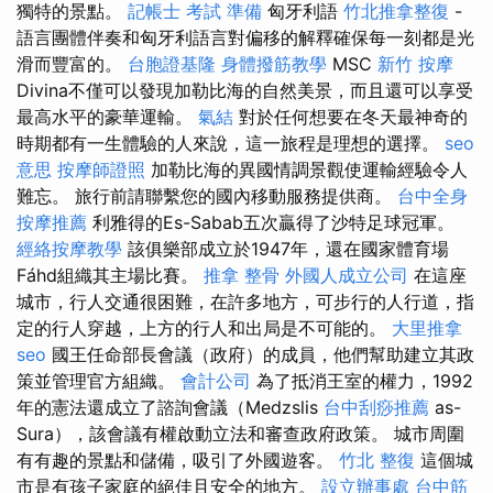
獨特的景點。
記帳士 考試 準備
匈牙利語
竹北推拿整復
-
語言團體伴奏和匈牙利語言對偏移的解釋確保每一刻都是光
滑而豐富的。
台胞證基隆
身體撥筋教學
MSC
新竹 按摩
Divina不僅可以發現加勒比海的自然美景，而且還可以享受
最高水平的豪華運輸。
氣結
對於任何想要在冬天最神奇的
時期都有一生體驗的人來說，這一旅程是理想的選擇。
seo
意思
按摩師證照
加勒比海的異國情調景觀使運輸經驗令人
難忘。 旅行前請聯繫您的國內移動服務提供商。
台中全身
按摩推薦
利雅得的Es-Sabab五次贏得了沙特足球冠軍。
經絡按摩教學
該俱樂部成立於1947年，還在國家體育場
Fáhd組織其主場比賽。
推拿 整骨
外國人成立公司
在這座
城市，行人交通很困難，在許多地方，可步行的人行道，指
定的行人穿越，上方的行人和出局是不可能的。
大里推拿
seo
國王任命部長會議（政府）的成員，他們幫助建立其政
策並管理官方組織。
會計公司
為了抵消王室的權力，1992
年的憲法還成立了諮詢會議（Medzslis
台中刮痧推薦
as-
Sura），該會議有權啟動立法和審查政府政策。 城市周圍
有有趣的景點和儲備，吸引了外國遊客。
竹北 整復
這個城
市是有孩子家庭的絕佳且安全的地方。
設立辦事處
台中筋