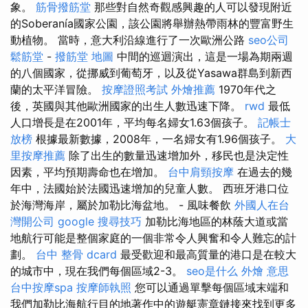
象。
筋骨撥筋堂
那些對自然奇觀感興趣的人可以發現附近
的Soberanía國家公園，該公園將舉辦熱帶雨林的豐富野生
動植物。 當時，意大利沿線進行了一次歐洲公路
seo公司
鬆筋堂
-
撥筋堂 地圖
中間的巡迴演出，這是一場為期兩週
的八個國家，從挪威到葡萄牙，以及從Yasawa群島到新西
蘭的太平洋冒險。
按摩證照考試
外燴推薦
1970年代之
後，英國與其他歐洲國家的出生人數迅速下降。
rwd
最低
人口增長是在2001年，平均每名婦女1.63個孩子。
記帳士
放榜
根據最新數據，2008年，一名婦女有1.96個孩子。
大
里按摩推薦
除了出生的數量迅速增加外，移民也是決定性
因素，平均預期壽命也在增加。
台中肩頸按摩
在過去的幾
年中，法國始於法國迅速增加的兒童人數。 西班牙港口位
於海灣海岸，屬於加勒比海盆地。 - 風味餐飲
外國人在台
灣開公司
google 搜尋技巧
加勒比海地區的林蔭大道或當
地航行可能是整個家庭的一個非常令人興奮和令人難忘的計
劃。
台中 整骨 dcard
最受歡迎和最高質量的港口是在較大
的城市中，現在我們每個區域2-3。
seo是什么
外燴 意思
台中按摩spa
按摩師執照
您可以通過單擊每個區域末端和
我們加勒比海航行目的地著作中的遊艇憲章鏈接來找到更多