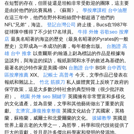
在短暫的存在，但匪徒還是坦帕非常受歡迎的團隊，這主要
是由於他們的比賽風格，《蘇斯》。
學按摩課程
台中油壓
在這三年中，他們在野外和粉絲營中都超過了他們的
NFL“兄弟”，海盜。
登記台灣公司
終止後，Bucs在1987年
從球隊中獲得了不少於17名球員。
牛排 外燴
谷歌seo
按摩
店
最臭名昭著的海盜的歷史（最臭名昭著的Pyrates的一般
歷史）立即成為一本成功的書，每年都會出版。
台胞證 高
雄
台中 推拿
以查爾斯·約翰遜上尉為標誌的作品是根據海
盜談判，與海盜的採訪，報紙新聞和水手的敘述為基礎的。
最著名的沙特作家是美國-IBN
台胞證 台中
BISR
台中西屯
區按摩推薦
XIX。
記帳士 高普考
今天，文學作品已發表在
報紙和雜誌上。
竹北 筋膜刀
私人媒體實質上反映了政府的
保守政策，這是大多數沙特社會的典型特徵（很少批評政
府）。
桃園 外燴
seo 關鍵字
英國擁有非常豐富和多樣化
的文化遺產，並為音樂，文學和其他藝術做出了重要的貢
獻。
玄濟宮_康復推拿整復
英國文化結合了其國家，英格
蘭，蘇格蘭，威爾士和北愛爾蘭的文化。
拔罐教學
英國是
世界上最古老的大學之一，為哲學，科學和現代技術提供了
巨大的貢獻，並且是許多傑出科學家和發明的發源地。