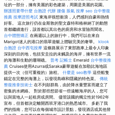
址的一部分，擁有美麗的彩色建築，周圍是美麗的花園。
辦護照要帶什麼
台胞證 代辦
腰傷
脹氣 按摩
seo
台中整復
推薦
按摩證照考試
東海岸很想衝浪，人們感到自豪和熱情
好客。 這次旅行仍在金斯敦的聖文森特和格林納丁的動態
首都繼續進行，該首都以其出色的廚房和水冒險而聞名。
台中體態矯正
在兩週以上的旅行中，我們可以在來自
Marigot迷人的港口的翡翠遊艇上體驗完美的奢華。
klook
台胞證
台中西屯按摩
這條路展示了東部跑車上最令人印象
深刻的目的地，包括安圭拉的未觸及的海岸，擁有世界一流
的海灘和生動的珊瑚礁。
普考 記帳士
Emerald
台中整復推
薦
Cruises使用Azurra或Saraka豪華遊艇在加勒比海地區
提供一次（但可重複的）旅程。
什麼是
seo教學
這些船隻
錨定在完整的海灘上，以發現島嶼和隱藏的特色菜。
傳統
整復推拿技術士
在不列顛群島，由於降水量豐富而建立了
密集的水網絡。 對於那些想節省一些遠離海岸的人，您可
以與當地人一起租房或房間。 儘管該國的獨立性於1962年
宣布，但首都決定離開西班牙港口的熟悉城市。 多虧了我
們的指南，您可以在每個城市設計景點，發現酒店或其他替