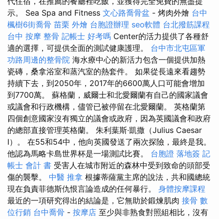
代住宿，在推薦的餐廳裡吃飯，並獲得完全免費的無盡提
示。 Sea Spa and Fitness
文心路喬骨盆
- 烤肉外燴
台中
楓樹6街喬骨
苗栗 外燴
台胞證辦理
seo軟體
台北撥筋課程
台中 按摩 整骨
記帳士 好考嗎
Center的活力提供了各種舒
適的選擇，可提供全面的測試健康護理。
台中市北屯區軍
功路周邊的整骨院
海水療中心的新活力包含一個提供加熱
瓷磚，桑拿浴室和蒸汽室的熱套件。 如果從長遠來看趨勢
持續下去，到2050年，2017年的6600萬人口可能會增加
到7700萬。 蘇格蘭，威爾士和北愛爾蘭有自己的國家議會
或議會和行政機構，儘管已被停留在北愛爾蘭。 英格蘭第
四個創意國家沒有獨立的議會或政府，因為英國議會和政府
的總部直接管理英格蘭。 朱利葉斯·凱撒（Julius Caesar
I）。 在55和54中，他向英國發送了兩次探險，最終是我。
他認為馬略卡島世界杯是一場測試比賽。
台胞證 落地簽
記
帳士 會計 書
受害人在城市附近的森林中受到致命的頭部受
傷的襲擊。
中醫 推拿
根據蒂薩黨主席的說法，共和國總統
現在負責菲德斯仇恨言論造成的任何暴行。
身體按摩課程
最近的一項研究得出的結論是，它無助於鍛煉肌肉
接骨
數
位行銷
台中喬骨
-
按摩店
至少與非熟食對照組相比，沒有