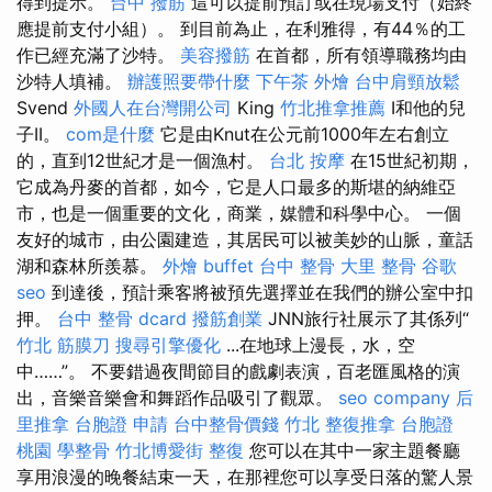
得到提示。
台中 撥筋
這可以提前預訂或在現場支付（始終
應提前支付小組）。 到目前為止，在利雅得，有44％的工
作已經充滿了沙特。
美容撥筋
在首都，所有領導職務均由
沙特人填補。
辦護照要帶什麼
下午茶 外燴
台中肩頸放鬆
Svend
外國人在台灣開公司
King
竹北推拿推薦
I和他的兒
子II。
com是什麼
它是由Knut在公元前1000年左右創立
的，直到12世紀才是一個漁村。
台北 按摩
在15世紀初期，
它成為丹麥的首都，如今，它是人口最多的斯堪的納維亞
市，也是一個重要的文化，商業，媒體和科學中心。 一個
友好的城市，由公園建造，其居民可以被美妙的山脈，童話
湖和森林所羨慕。
外燴 buffet
台中 整骨
大里 整骨
谷歌
seo
到達後，預計乘客將被預先選擇並在我們的辦公室中扣
押。
台中 整骨 dcard
撥筋創業
JNN旅行社展示了其係列“
竹北 筋膜刀
搜尋引擎優化
...在地球上漫長，水，空
中……”。 不要錯過夜間節目的戲劇表演，百老匯風格的演
出，音樂音樂會和舞蹈作品吸引了觀眾。
seo company
后
里推拿
台胞證 申請
台中整骨價錢
竹北 整復推拿
台胞證
桃園
學整骨
竹北博愛街 整復
您可以在其中一家主題餐廳
享用浪漫的晚餐結束一天，在那裡您可以享受日落的驚人景