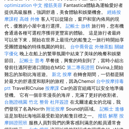
optimization 中文
撥筋美容
Fantastica體驗為運輸愛好者
提供高級服務，強調舒適，美食體驗和娛樂機會。
經絡按
摩課程
高雄 外燴
客人可以從陽台，窗戶和室內佈局的現
代，優雅的小屋中進行選擇。
記帳士 放榜
旅行時，您有機
會通過各種可選程序獲得更豐富的體驗。 這是旅行者最終
可以坐下來，開始在世界上最現代的船隻之一旅行時開始享
受團體遊輪的特殊氛圍的時刻。
台中喬骨盆
外燴茶點
關鍵
字優化
晚上在船上的繁華氛圍中結束了美味的晚餐和娛樂
節目。
記帳士 普考
早餐後，興奮的時刻到了，當時小組出
發前往邁阿密港口開始在MSC
第二專長證照
Divina上開始
難忘的加勒比海巡遊。
新北 按摩
在轉會期間，一切都是關
於最大的舒適度和順利的旅程，因為Chemol
台中按摩排毒
ptt
Travel和Cruise
按摩課
Car的器官組織可以安全地準備
登機。 它有一個非常漫長的海岸，充滿了更好的收割者。
台胞證桃園
竹北 整骨
杜拜簽證
在戈爾達處女的北端，我
們發現了名為North
附近按摩
Sound的區域。
記帳士 進修
這是加勒比海地區最受歡迎的船隻目標之一。
撥筋 解壓
按
摩師證照班
服務人員對我們的乘客感到滿意的船員通常會