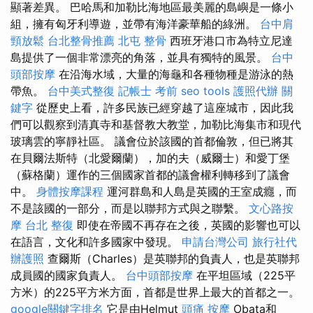
顯著差異。 巴哈馬和加勒比海地區最美麗的島嶼是一條小
組，擁有匈牙利導遊，並帶有海洋豪華船的綠洲。
台中肩
頸放鬆
台北整骨推薦
北屯 整骨
西班牙港口市為特立尼達
島提供了一個非常漂亮的角落，並具有獨特的風景。
台中
頭部按摩
在沿海水域，大量的海龜和各種物種是游泳的熱
帶魚。
台中美式整復
記帳士 考前
seo tools
護照代辦
關
鍵字
從歷史上看，許多民族已經穿越了這座城市，因此我
們可以觀察到清真寺和基督教大教堂，加勒比海集市和現代
玻璃雲的寧靜社區。 議會位於該國的首都倫敦，但已將其
在貝爾法斯特（北愛爾蘭），加的夫（威爾士）和愛丁堡
（蘇格蘭）運作的三個國家首都的議會權利轉移到了議會
中。
身體按摩課程
運河群島和人島是英國的王室成癮，而
不是該國的一部分，而是以聯邦方式與之聯繫。
文心路按
摩
台北 整復
即使在帝國不再存在之後，英國的影響也可以
在語言，文化和許多國家中發現。
申請台灣公司
旅行社代
辦護照
查爾斯（Charles）是英聯邦的負責人，也是英聯邦
成員國的國家負責人。
台中頭部按摩
在平坦區域（225平
方米）的225平方米方面，首都是世界上最大的首都之一。
google關鍵字排名
它是由Helmut
頭痛 按摩
Obata和