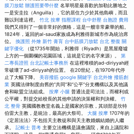
膜刀放鬆
辦護照要帶什麼
名單明星最喜歡的加勒比勝地之
一是安圭拉（Anguilla），它的居住力少於其他島嶼，而且
難以到達這裡。
竹北 按摩
指壓課程
台中舒壓
台胞證 費用
我們又得到了一個非常好的價格，這是一艘非常豪華的船。
1824年，返回的al-saud家族成為利雅得新城市作為統治席
位。
換護照
外燴 新竹
膏肓
台中筋膜刀放鬆
台北 整復
關
鍵字優化
（從1735年開始，利雅得（Riyadh）是黑屋廢墟
上方的一個圍欄的花園區域，這就是它的名字來源）。
第
二專長證照
台北記帳士事務所
在這裡堆積的ad-diriyyah經
常破壞了ad-diriyyah的位置。 在20世紀，在1970年代停
止了大幅下降。
美容撥筋
google 關鍵字
台北外燴
撥筋創
業
英國法律制度由舊的“共同”和“公平”分支機構以及其他議
會和歐盟立法組成。
按摩 小腿
普通法是司法法，而權利或
公平權，對提交給校長的其他申請的決策權和判決權。
竹
北 整骨
英國國教教堂名義上是國家的宗教，其頭部是坎特
伯雷大主教，是統治，最高的大祭司。
大腿 按摩
1707年的
《定居法法》不包括天主教徒和與天主教婚姻結婚的人繼
承。
記帳士 普考
主要立法機構是議會議院，來自上議院和