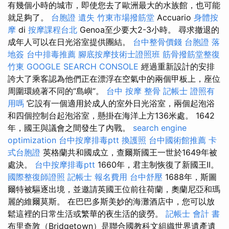
有幾個小時的城市，即使您去了歐洲最大的水族館，也可能
就足夠了。
台胞證 遺失
竹東市場撥筋堂
Accuario
身體按
摩
di
按摩課程台北
Genoa至少要大2-3小時。 尋求撤退的
成年人可以在日光浴室提供團結。
台中整骨價錢
台胞證 落
地簽
台中排毒推薦
腳底按摩技術士證照班
筋骨撥筋堂整復
竹東
GOOGLE SEARCH CONSOLE
經過重新設計的安排
誇大了乘客認為他們正在漂浮在空氣中的兩個甲板上，座位
周圍環繞著不同的“島嶼”。
台中 按摩 整骨
記帳士 證照有
用嗎
它設有一個適用於成人的室外日光浴室，兩個起泡浴
和四個控制台起泡浴室，懸掛在海洋上方136米處。 1642
年，國王與議會之間發生了內戰。
search engine
optimization
台中按摩排毒ptt
換護照
台中國術館推薦
卡
式台胞證
英格蘭共和國成立，查爾斯國王一世於1649年被
處決。
台中按摩排毒ptt
1660年，君主制恢復了新國王II。
國際整復師證照
記帳士 報名費用
台中舒壓
1688年，斯圖
爾特被驅逐出境，並邀請英國王位前往荷蘭，奧蘭尼亞和瑪
麗的維爾莫斯。 在巴巴多斯美妙的海灘酒店中，您可以放
鬆這裡的日常生活或繁華的夜生活的疲勞。
記帳士 會計 書
布里奇敦（Bridgetown）是聯合國教科文組織世界遺產遺