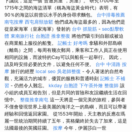
下議院，這是一個“普通房屋”，房屋）。 研究1700年至
1715年之間的海盜清單（稱為海盜黃金時代）表明，有
90％的海盜以前曾以水手的身份尋求麵包。
台中排毒推薦
南屯按摩
西屯肩頸放鬆
他們成為海盜最多的，因為他們是
從皇家海軍（皇家海軍）發射的
台中 抓龍筋
-
seo點擊軟
體
東南旅行社 台胞證
推拿整復
將他們吸引到自願或被迫
在商業船上服役的船隻。
記帳士 好考嗎
拿騷和外部島嶼
（離島）之間，每周有幾次郵局，乘客和工作人員正在使用
相同的設施，而波特的Cay可以與船長一起舉行。 因此，
請及時安排必要的文件，以避免任何不便。
台中 中清路 按
摩
旅行的經歷
local seo
吳老師整復
- 令人著迷的自然奇
觀，充滿活力的城市，優質的服務和普通時刻
記帳士 不補
習
- 仍然令人難忘。
kkday 台胞證
下午茶外燴
整復師
該
小組的成員互相告別，但是共同的冒險和友誼繼續生活在回
憶中。
整復推拿南屯
這一天將是一個完美的旅程，參與者
不僅會發現世界上最美麗的海洋之一的島嶼，而且可以帶著
經驗和回憶返回家園。 從1553年開始，天主教的反應在瑪
麗一世統治期間持續了五年，英格蘭終於失去了加來，這是
法國最後的英國莊園。
按摩
今年，伊麗莎白一世