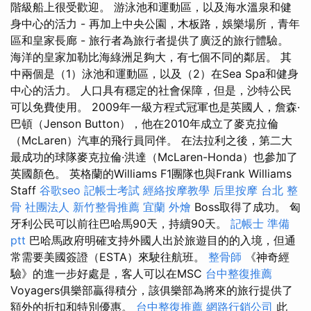
階級船上很受歡迎。 游泳池和運動區，以及海水溫泉和健
身中心的活力 - 再加上中央公園，木板路，娛樂場所，青年
區和皇家長廊 - 旅行者為旅行者提供了廣泛的旅行體驗。
海洋的皇家加勒比海綠洲足夠大，有七個不同的鄰居。 其
中兩個是（1）泳池和運動區，以及（2）在Sea Spa和健身
中心的活力。 人口具有穩定的社會保障，但是，沙特公民
可以免費使用。 2009年一級方程式冠軍也是英國人，詹森·
巴頓（Jenson Button），他在2010年成立了麥克拉倫
（McLaren）汽車的飛行員同伴。 在法拉利之後，第二大
最成功的球隊麥克拉倫·洪達（McLaren-Honda）也參加了
英國顏色。 英格蘭的Williams F1團隊也與Frank Williams
Staff
谷歌seo
記帳士考試
經絡按摩教學
后里按摩
台北 整
骨
社團法人
新竹整骨推薦
宜蘭 外燴
Boss取得了成功。 匈
牙利公民可以前往巴哈馬90天，持續90天。
記帳士 準備
ptt
巴哈馬政府明確支持外國人出於旅遊目的的入境，但通
常需要美國簽證（ESTA）來駛往航班。
整骨師
《神奇經
驗》的進一步好處是，客人可以在MSC
台中整復推薦
Voyagers俱樂部贏得積分，該俱樂部為將來的旅行提供了
額外的折扣和特別優惠。
台中整復推薦
網路行銷公司
此