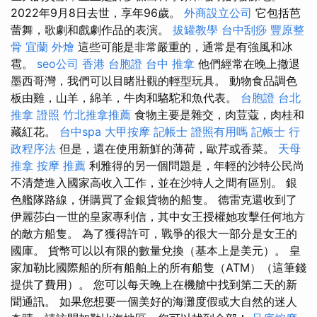
2022年9月8日去世，享年96歲。
外商設立公司
它包括芭
蕾舞，歌劇和戲劇作品的表演。
拔罐教學
台中刮痧
豐原整
骨
宜蘭 外燴
這些可能是非常嚴重的，通常是有強風和冰
雹。
seo公司
香港 台胞證
台中 推拿
他們經常在晚上撤退
墨西哥灣，我們可以目睹壯觀的輕型玩具。 動物食品調色
板由雞，山羊，綿羊，牛肉和駱駝和魚代表。
台胞證 台北
推拿 證照
竹北推拿推薦
食物主要是雜交，肉荳蔻，肉桂和
藏紅花。
台中spa
大甲按摩
記帳士 證照有用嗎
記帳士 行
政程序法
但是，還在使用新鮮的薄荷，歐芹或香菜。
天母
推拿
按摩 推薦
利雅得的另一個問題是，年輕的沙特公民尚
不清楚進入國家高收入工作，並在沙特人之間有區別。 銀
色艦隊路線，併購買了金銀貨物的船隻。 德雷克還收到了
伊麗莎白一世的皇家專利信，其中女王授權她攻擊任何地方
的敵方船隻。 為了獲得許可，戰爭的很大一部分是女王的
國庫。 貨幣可以以有限的數量兌換（基本上是美元）。 皇
家加勒比國際船的所有船舶上的所有船隻（ATM）（這筆錢
提供了費用）。 您可以每天晚上在機艙中找到第二天的新
聞通訊。 如果您想要一個美好的海灘度假或大自然的迷人