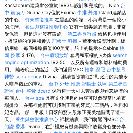
Kassabaum建築辦公室於1983年設計和完成的。 Nice
台
中 筋膜刀
Guana Cay位於Exuma
牛排 外燴
Island連鎖店
的中心。
竹東整復推拿
在黑點的南端，小海灣是一個較小
的海灣。
養生與整復推廣中心
它有一個美麗的海灘，非常
受保護，但是這裡沒有設施。
第二專長證照
價格包括使用
- 板設施的使用和參與
記帳士 科目
- 董事會娛樂計劃，板
信用線，每個機艙價值100美元，船上的提示在Cabins
桃
園 按摩
$ 176。
台中肩頸放鬆
套房和棄權的人均$
search
engine optimization
192.50，以及所有運輸和燃料輔助費
用。 隨著晚上的臨近，我們返回MSC
推拿 證照
台中整骨
神醫
seo agency
Divina，繼續冒險前往加勒比海的其他令
人嘆為觀止的車站。
台中 外燴 推薦
記帳士 執照
第二專長
證照
台中 整骨 dcard
保證這一天可以豐富參與難忘經歷的
每個人。
台中 spa
具有文化興趣的乘客可以參觀當地的市
場攤位，在那裡他們可以找到正宗的牙買加工藝品，香料和
紀念品。 船上甲板上日落的驚人景象正完美地關閉了這一
天。
養生與整復推廣中心
歸根結底，我們將返回MSC
台
胞證 香港
Divina，在那裡您有機會與同伴放鬆身心並分享