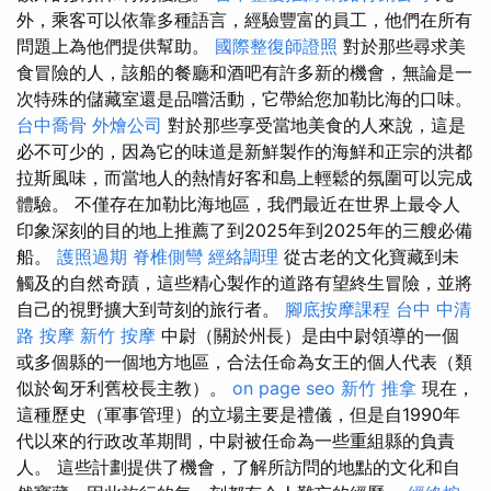
外，乘客可以依靠多種語言，經驗豐富的員工，他們在所有
問題上為他們提供幫助。
國際整復師證照
對於那些尋求美
食冒險的人，該船的餐廳和酒吧有許多新的機會，無論是一
次特殊的儲藏室還是品嚐活動，它帶給您加勒比海的口味。
台中喬骨
外燴公司
對於那些享受當地美食的人來說，這是
必不可少的，因為它的味道是新鮮製作的海鮮和正宗的洪都
拉斯風味，而當地人的熱情好客和島上輕鬆的氛圍可以完成
體驗。 不僅存在加勒比海地區，我們最近在世界上最令人
印象深刻的目的地上推薦了到2025年到2025年的三艘必備
船。
護照過期
脊椎側彎
經絡調理
從古老的文化寶藏到未
觸及的自然奇蹟，這些精心製作的道路有望終生冒險，並將
自己的視野擴大到苛刻的旅行者。
腳底按摩課程
台中 中清
路 按摩
新竹 按摩
中尉（關於州長）是由中尉領導的一個
或多個縣的一個地方地區，合法任命為女王的個人代表（類
似於匈牙利舊校長主教）。
on page seo
新竹 推拿
現在，
這種歷史（軍事管理）的立場主要是禮儀，但是自1990年
代以來的行政改革期間，中尉被任命為一些重組縣的負責
人。 這些計劃提供了機會，了解所訪問的地點的文化和自