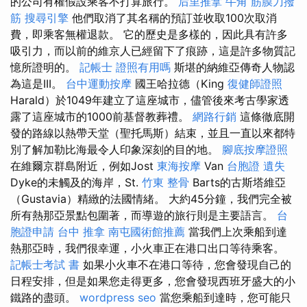
的公司有權假設乘客不打算旅行。
后里推拿
牛角 筋膜刀撥
筋
搜尋引擎
他們取消了其名稱的預訂並收取100次取消
費，即乘客無權退款。 它的歷史是多樣的，因此具有許多
吸引力，而以前的維京人已經留下了痕跡，這是許多物質記
憶所證明的。
記帳士 證照有用嗎
斯堪的納維亞傳奇人物認
為這是III。
台中運動按摩
國王哈拉德（King
復健師證照
Harald）於1049年建立了這座城市，儘管後來考古學家透
露了這座城市的1000前基督教葬禮。
網路行銷
這條徹底開
發的路線以熱帶天堂（聖托馬斯）結束，並且一直以來都特
別了解加勒比海最令人印象深刻的目的地。
腳底按摩證照
在維爾京群島附近，例如Jost
東海按摩
Van
台胞證 遺失
Dyke的未觸及的海岸，St.
竹東 整骨
Barts的古斯塔維亞
（Gustavia）精緻的法國情緒。 大約45分鐘，我們完全被
所有熱那亞景點包圍著，而導遊的旅行則是主要語言。
台
胞證申請
台中 推拿
南屯國術館推薦
當我們上次乘船到達
熱那亞時，我們很幸運，小火車正在港口出口等待乘客。
記帳士考試 書
如果小火車不在港口等待，您會發現自己的
日程安排，但是如果您走得更多，您會發現西班牙盛大的小
鐵路的盡頭。
wordpress seo
當您乘船到達時，您可能只