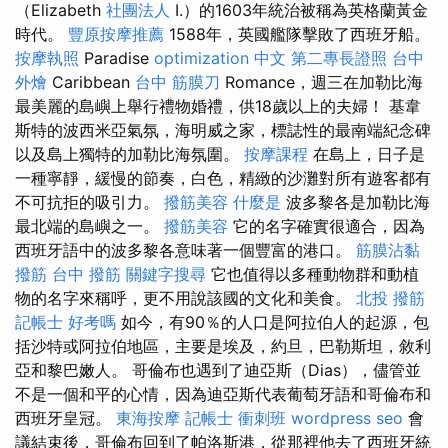
（Elizabeth
社團法人
I.）的1603年統治被稱為英格蘭黃金
時代。
豐原按摩推薦
1588年，英國艦隊擊敗了西班牙船。
按摩執照
Paradise
optimization 中文
第二專長證照
台中
外燴
Caribbean
台中 筋膜刀
Romance，週三在加勒比海
最美麗的島嶼上舉行禮物婚禮，供18歲以上的夫婦！ 基韋
斯特的波西米亞氣氛，海明威之家，標誌性的最南端紀念碑
以及島上獨特的加勒比海氛圍。
按摩課程
在島上，日子是
一種寧靜，緩慢的節奏，白色，精緻的沙灘對所有遊客都有
不可抗拒的吸引力。
撥筋美容
什麼是
波多黎各是加勒比海
最北端的島嶼之一。
撥筋美容
它的名字確實很適合，因為
西班牙語中的波多黎各意味著一個豐富的港口。
筋膜沾黏
撥筋
台中 撥筋
關鍵字搜尋
它也值得以多種動物群和動植
物的名字來稱呼，更不用說該國的文化和美食。
北投 撥筋
記帳士 好考嗎
如今，有90％的人口是阿拉伯人的起源，包
括沙特或阿拉伯地區，主要是埃及，約旦，巴勒斯坦，敘利
亞和黎巴嫩人。 哥倫布也遇到了迪亞斯（Dias），儘管並
不是一個和平的心情，因為迪亞斯代表葡萄牙語和哥倫布和
西班牙皇冠。
東海按摩
記帳士 衝刺班
wordpress seo
會
議結束後，哥倫布回到了帕洛斯港，從那裡他去了西班牙統