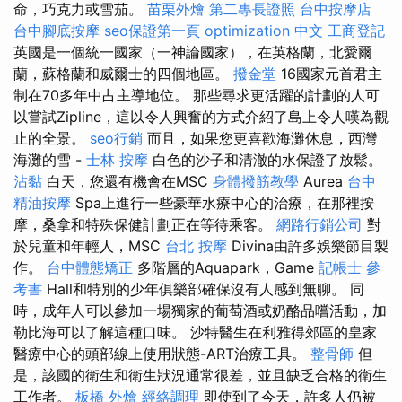
命，巧克力或雪茄。
苗栗外燴
第二專長證照
台中按摩店
台中腳底按摩
seo保證第一頁
optimization 中文
工商登記
英國是一個統一國家（一神論國家），在英格蘭，北愛爾
蘭，蘇格蘭和威爾士的四個地區。
撥金堂
16國家元首君主
制在70多年中占主導地位。 那些尋求更活躍的計劃的人可
以嘗試Zipline，這以令人興奮的方式介紹了島上令人嘆為觀
止的全景。
seo行銷
而且，如果您更喜歡海灘休息，西灣
海灘的雪 -
士林 按摩
白色的沙子和清澈的水保證了放鬆。
沾黏
白天，您還有機會在MSC
身體撥筋教學
Aurea
台中
精油按摩
Spa上進行一些豪華水療中心的治療，在那裡按
摩，桑拿和特殊保健計劃正在等待乘客。
網路行銷公司
對
於兒童和年輕人，MSC
台北 按摩
Divina由許多娛樂節目製
作。
台中體態矯正
多階層的Aquapark，Game
記帳士 參
考書
Hall和特別的少年俱樂部確保沒有人感到無聊。 同
時，成年人可以參加一場獨家的葡萄酒或奶酪品嚐活動，加
勒比海可以了解這種口味。 沙特醫生在利雅得郊區的皇家
醫療中心的頭部線上使用狀態-ART治療工具。
整骨師
但
是，該國的衛生和衛生狀況通常很差，並且缺乏合格的衛生
工作者。
板橋 外燴
經絡調理
即使到了今天，許多人仍被