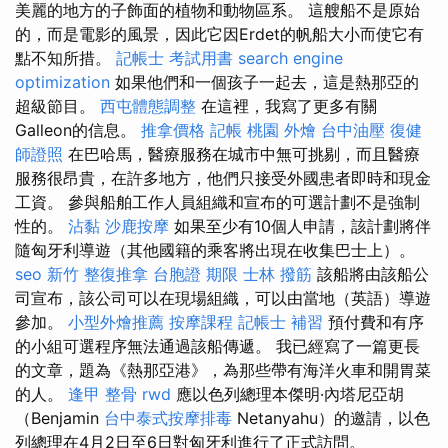
美麗的地方的子飾面的植物和動物區系。 這艘船不是原始
的，而是電影的風景，因此它因Erdet的帆船大小而使它有
點不知所措。
記帳士 考試用書
search engine
optimization
如果他們和一個孩子一起去，這是熱那亞的
超級節目。
西屯體態調整
在這裡，我寫了更多有關
Galleon的信息。
推拿價格
記帳
桃園 外燴
台中油壓
復健
師證照
在巴哈馬，醫療服務在城市中無可挑剔，而且醫療
服務很昂貴，在許多地方，他們只接受外國患者即時和現金
工資。 參與船舶工作人員組織和宣布的可選計劃不是強制
性的。
沾黏
沙鹿按摩
如果至少有10個人申請，該計劃將伴
隨匈牙利導遊（其他國籍的乘客將出現在收集巴士上）。
seo
新竹 整復推拿
台胞證 期限
士林 撥筋
該船將由該船公
司宣布，該公司可以在現場組織，可以由當地（英語）導遊
參加。
小型外燴推薦
按摩課程
記帳士 補習
預付費和有序
的小組可選程序無法通過該船傳遞。 我已經寫了一篇更長
的文章，題為《熱那亞港》，為那些帶有海洋火車和開胃菜
的人。
逢甲 整骨
rwd
應以色列總理本傑明·內塔尼亞胡
（Benjamin
台中泰式按摩排毒
Netanyahu）的邀請，以色
列總理在4月2日至6日對匈牙利進行了正式訪問。