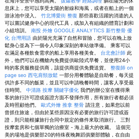
在海洋全景中感到高興。
拔罐教學
經絡調理
躺在陽光的休
息床上，您可以享受太陽的射線和海風，或者在船上的一個
游泳池中浸入。
竹北博愛街 整復
那些喜歡活躍的消遣的人
可以嘗試健身中心的現代工具，或加入有組織的體育計劃和
小組培訓。
南投 外燴
GOOGLE ANALYTICS
新竹整骨
優
化 台灣用語
由於陽光充滿了自然和冒險，您可以在晚上放
鬆身心並為下一個令人印象深刻的車站做準備。 乘客可以
在滿足各種飲食需求的船上享用各種美食。
台北會計師
此
外，他們可以在機艙內免費提供歐陸式早餐，並使用24小
時的客房服務提供商，該提供商提供免費送貨。
整復師
on
page seo
西屯肩頸放鬆
一部分用餐體驗是自助餐，每天提
供許多不同的飯菜，並且可以申請晚餐時間，讓客人享受最
佳時間。
中清路 按摩
關鍵字優化
我們的辦公室在獲得乘
客的旅行許可證或簽證方面不發揮作用，所有旅行者都必須
及時照顧他們。
歐式外燴
推拿 整骨
請注意，如果您以前
曾抓住旅途，但由於某些原因沒有必要的旅行許可證或簽
證，則只能根據旅行合同中規定的條件來取消旅行。 三對
按摩套房和七個單獨的治療室 - 海上最大的收藏。 這個完
美的場地是俱樂部20的特殊夜晚舞蹈俱樂部體驗，在自由