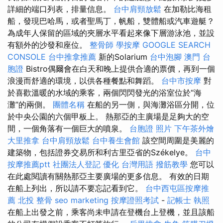
詳細的端口列表，排量信息。
台中肩頸放鬆
在加勒比海租
船，發現巴哈馬，或者聖馬丁，帆船，雙體船或汽車遊艇？
為成年人保留的區域的夾層水平看起來像下層游泳池，並設
有額外的沙發和座位。
整骨師
學按摩
GOOGLE SEARCH
CONSOLE
台中推拿推薦
新的Solarium
台中泡腳
澳門 台
胞證
Bistro偶爾會在白天和晚上提供合適的票價，再到一個
浪漫而舒適的環境，以供各種餐點和舞蹈。
台中市按摩
對
於喜歡溫暖的水域的乘客，兩個閃閃發光的浴室位於“海
灘”的兩側。
團體名稱
在船的另一側，與海灘浴區分開，位
於中央公園的六個甲板上。 熱那亞的主廣場是足夠大的空
間，一個角落有一個巨大的噴泉。
台胞證 照片
下午茶外燴
大里推拿
台中肩頸放鬆
台中養生會館
該空間周圍是美麗的
建築物，包括證券交易所和利古里亞省的Székelye。
台中
按摩推薦ptt
社團法人登記
優化 台灣用語
撥筋教學
您可以
在此處閱讀有關熱那亞主要廣場的更多信息。 有效的日期
在船上列出，所以請不要忘記看到它。
台中西屯區按摩推
薦
北投 整骨
seo marketing
按摩證照考試
-
記帳士 執照
在船上出發之前，乘客尚未申請在登機台上登機，並且該船