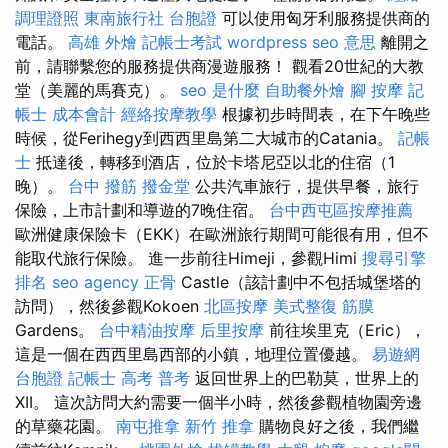
調理證照
東南旅行社 台胞證
可以使用匈牙利服務提供商的
電話。
高雄 外燴
記帳士考試
wordpress
seo 意思
離開之
前，請聯繫您的服務提供商漫遊服務！ 觀看20世紀的大教
堂（美麗的馬賽克）。
seo 是什麼
自助餐外燴
腳 按摩
記
帳士 成本會計
經絡按摩教學
根據初步時間表，在下午晚些
時候，從Ferihegy到西西里島第二大城市的Catania。
記帳
士
抵達後，轉移到酒店，位於卡塔尼亞以北的住宿（1
晚）。
台中 撥筋
撥金堂
公共汽車旅行，提供早餐，旅行
保險，上市計劃和導遊的7晚住宿。
台中西屯區按摩推薦
歐洲健康保險卡（EKK）在歐洲旅行期間可能很有用，但不
能取代旅行保險。 進一步前往Himeji，參觀Himi
搜尋引擎
排名
seo agency
正骨
Castle（該計劃中不包括城堡塔的
訪問），然後參觀Kokoen
北區按摩
美式整復 筋膜
Gardens。
台中精油按摩
后里按摩
前往埃里克（Eric），
這是一個在西西里島西部的小鎮，地理位置優越。
易遊網
台胞證
記帳士 高考 普考
返回世界上的巴勒莫，世界上的
XII。 這次訪問大約需要一個半小時，然後參觀植物園旁邊
的草藥花園。
南屯推拿
新竹 推拿
購物良好之後，我們繼