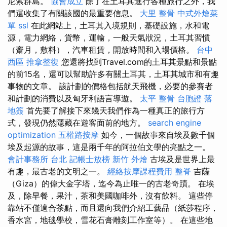
尼索群島。
協會成立
除了在土耳其進行各種旅行之外，我
們還收集了有關該國的最重要信息。
大里 整骨
中式外燴菜
單
ssl
在此網站上，土耳其入境規則，基礎設施，水和電
源，電力網絡，貨幣，運輸，一般天氣狀況，土耳其習慣
（齋月，敷料），汽車租賃，開放時間和入場價格。
台中
西區 推拿整復
您還將找到Travel.com的土耳其景點和景點
的前15名，還可以幫助許多有關土耳其，土耳其城市和有趣
事物的文章。 該計劃的價格包括航天飛機，必要的參賽者
和計劃的消費以及匈牙利語言導遊。
太平 整骨
台胞證 落
地簽
首先要了解接下來幾天我們作為一種真正的旅行方
式，發現仍然隱藏在遊客面前的地方。
search engine
optimization
五權路按摩
如今，一個故事來自埃及數千個
埃及起源的故事，這是兩千年的阿拉伯文學的亮點之一。
會計事務所 台北
記帳士放榜
新竹 外燴
古埃及是世界上最
有趣，最古老的文明之一。
經絡按摩課程費用
整脊
吉薩
（Giza）的偉大金字塔，迄今為止唯一的古老奇蹟。 在埃
及，除早餐，果汁，茶和美國咖啡外，沒有飲料。 這些停
靠站不僅適合茶點，而且還向我們介紹工藝品（紙莎程序，
香水宮，地毯學校，雪花石膏雕刻工作室等）。 在這些地