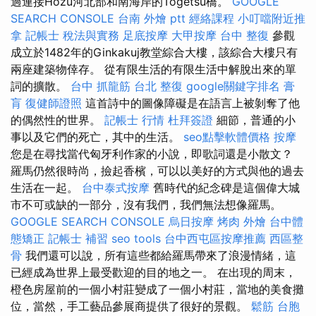
過連接Hozu河北部和南海岸的Togetsu橋。
GOOGLE
SEARCH CONSOLE
台南 外燴 ptt
經絡課程
小叮噹附近推
拿
記帳士 稅法與實務
足底按摩
大甲按摩
台中 整復
參觀
成立於1482年的Ginkakuj教堂綜合大樓，該綜合大樓只有
兩座建築物倖存。 從有限生活的有限生活中解脫出來的單
詞的擴散。
台中 抓龍筋
台北 整復
google關鍵字排名
膏
肓
復健師證照
這首詩中的圖像障礙是在語言上被剝奪了他
的偶然性的世界。
記帳士 行情
杜拜簽證
細節，普通的小
事以及它們的死亡，其中的生活。
seo點擊軟體價格
按摩
您是在尋找當代匈牙利作家的小說，即歌詞還是小散文？
羅馬仍然很時尚，撿起香檳，可以以美好的方式與他的過去
生活在一起。
台中泰式按摩
舊時代的紀念碑是這個偉大城
市不可或缺的一部分，沒有我們，我們無法想像羅馬。
GOOGLE SEARCH CONSOLE
烏日按摩
烤肉 外燴
台中體
態矯正
記帳士 補習
seo tools
台中西屯區按摩推薦
西區整
骨
我們還可以說，所有這些都給羅馬帶來了浪漫情緒，這
已經成為世界上最受歡迎的目的地之一。 在出現的周末，
橙色房屋前的一個小村莊變成了一個小村莊，當地的美食攤
位，當然，手工藝品參展商提供了很好的景觀。
鬆筋
台胞