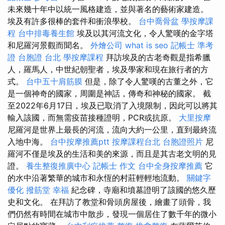
未來幾十年中以統一風格建造，並與著名的藝術家建造。
埃及有許多很棒的套件和衝浪學校。
台中喬骨盆
學按摩課
程
台中排毒養生館
埃及以其河流文化，令人驚嘆的金字塔
和尼羅河景觀而聞名。
外燴公司
what is seo
記帳士 準考
證
台胞證 台北
學按摩課程
拜訪埃及的古老奇觀是指希臘
人，羅馬人，中世紀朝聖者，埃及學家和現在旅行者的方
式。
台中五十肩筋膜
但是，除了令人驚嘆的古董之外，它
是一個神奇的國家，周圍是神話，傳奇和神秘的國家。 截
至2022年6月17日，埃及已取消了入境限制，因此可以將其
輸入該國，而無需疫苗接種證明，PCR或抗原。
大里按摩
尼羅河是世界上最長的河流，流向大約一公里，直到最終流
入地中海。
台中按摩推薦ptt
按摩課程台北
台胞證照片
尼
羅河不僅是埃及的生活和美的來源，而且是其古老文明的見
證。
養生整復推廣中心
記帳士 作文
台中全身按摩推薦
它
的水中沿著繁華的城市和永恆的村莊輕輕地流動。
關鍵字
優化
撥筋堂 幸福
紀念碑，寺廟和墳墓證明了該國的悠久歷
史和文化。 在拜訪了教堂和骨頭房屋後，繪畫了頭骨，我
們仍然有時間在城市中散步，發現一個居住了數千年的微小