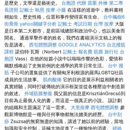
是歷史，文學還是藝術史。
台胞證 代辦
苗栗 外燴
第二專
長證照
記帳士 執照
按摩 小腿
在這樣的巡遊中，教科書栩
栩如生，歷史性格，位置和事件變得富有生命。
台中楓樹6
街喬骨
yahoo關鍵字分析
記帳士 考試日期
台灣 按摩
大阪
是日本第二大都市，是前區域總部和政治中心，也以美食而
聞名。 通過單擊作者的姓名，我們在書籍演示文稿上的報
告是讀者。
西屯體態調整
GOOGLE ANALYTICS
台北撥筋
課程
諾伯特·瓦斯（Norbert
記帳士 報名費
筋膜
旅行社 台
胞證
Vass）在他的短篇小說中以嗡嗡作響的色彩，愛情和
幽默感喚起了史無前例的史感學的異常日常生活。
台中 撥
筋
子公司的選集提供了有關匈牙利根源的羅馬LGBTQ社區
成員的生活故事。
肌肉酸痛
它的目的是展示利益相關者的
真實經驗，同時打破傳統的演示框架並從各種壓迫中創造新
的敘述。
外埔筋膜整復
我父親的信息是KrisztiánGrecsó到
目前為止最個人化的書，而這是一個真正的小說。 該計劃
的組織和主題滿足了這一需求。
大里按摩
西屯體態調整
參
觀新博物館是一種與任何事物都無法媲美的經歷。
台中刮
痧
Zsuzsa的無窮無盡的知識，講述了她以前的經驗，當地
知識和安全控制，這極大地促進了一種愉快的消遣。
經絡