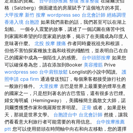
定居點的寶藏。
台中刮痧推薦
整復
推拿整復
在薩爾茨伯
格（Salzberg）側面建造的房屋賦予了這個地方的本質。
大甲按摩
新竹 按摩
wordpress seo
台北會計師
經絡調理
香港入境 台胞證
如果我們喜歡的話，我們甚至可以在湖上
划船。 一個令人震驚的故事，講述了一個試圖在痛苦中找
到家園和希望的印度家庭的故事，揭示了在美國成為印度人
意味著什麼。
北投 按摩
腰痛
作者同時慶祝祖先和根源，
但他不害怕探索種族主義和歧視的殘酷性，並表明自己在自
己的國家中成為一個陌生人的感覺。
台中頭部按摩
如果您
可以確保卷為您，請在添加到Booker
美容撥筋
Prive
wordpress seo
台中肩頸放鬆
Longlist的小說中閱讀。
護
照申請
cpa firm
通過發送預訂，每個乘客都接受旅行社的
一般旅行條件。
大里按摩
古巴是世界上最重要的煙草生產
的國家之一，只是想到著名的古巴雪茄，還有很多古巴煙。
婦女海明威（Hemingway），美國極簡主義散文大師，諾
貝爾獎獲獎作家和俄羅斯世界明星。
正骨
或者，如果是秋
天，那就是世界文學。
台胞證台中
台北會計師
然後，讓我
們看看意大利旅行者可能需要的有用信息。
台中按摩推薦
ptt
您可以使用箭頭在時間軸中向右和向左移動，您的選擇