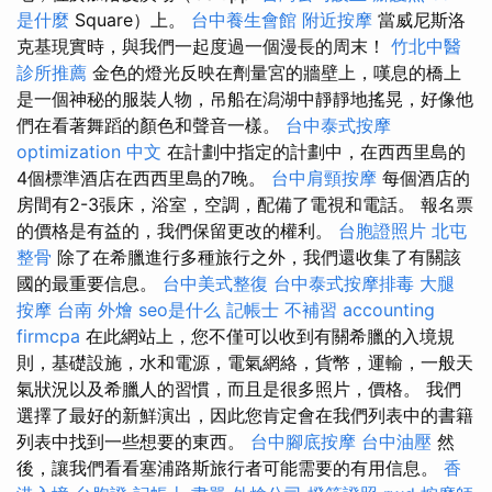
是什麼
Square）上。
台中養生會館
附近按摩
當威尼斯洛
克基現實時，與我們一起度過一個漫長的周末！
竹北中醫
診所推薦
金色的燈光反映在劑量宮的牆壁上，嘆息的橋上
是一個神秘的服裝人物，吊船在潟湖中靜靜地搖晃，好像他
們在看著舞蹈的顏色和聲音一樣。
台中泰式按摩
optimization 中文
在計劃中指定的計劃中，在西西里島的
4個標準酒店在西西里島的7晚。
台中肩頸按摩
每個酒店的
房間有2-3張床，浴室，空調，配備了電視和電話。 報名票
的價格是有益的，我們保留更改的權利。
台胞證照片
北屯
整骨
除了在希臘進行多種旅行之外，我們還收集了有關該
國的最重要信息。
台中美式整復
台中泰式按摩排毒
大腿
按摩
台南 外燴
seo是什么
記帳士 不補習
accounting
firmcpa
在此網站上，您不僅可以收到有關希臘的入境規
則，基礎設施，水和電源，電氣網絡，貨幣，運輸，一般天
氣狀況以及希臘人的習慣，而且是很多照片，價格。 我們
選擇了最好的新鮮演出，因此您肯定會在我們列表中的書籍
列表中找到一些想要的東西。
台中腳底按摩
台中油壓
然
後，讓我們看看塞浦路斯旅行者可能需要的有用信息。
香