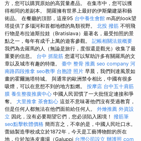
方，您可以購買原始的高質量產品。 在集市中，您可以獲
得相同的差副本。 開羅擁有世界上最好的伊斯蘭建築和藝
術品。 在餐廳的頂部，這座95
台中養生會館
m高的look望
塔提供了多瑙河和首都地標的鳥類視野。
北投 撥筋
不明飛
行物是布拉迪斯拉娃（Bratislava）最著名，最受拍照的景
點之一，每年有成千上萬的遊客參觀。
記帳相關法規概要
我們為去羅馬的人（無論是旅行，度假還是觀光）收集了最
重要的信息。
台中 抓龍筋
您還可以幫助許多有關羅馬的文
章以及城市有趣的特徵。
臺中 整骨 推薦
seo company
河
南路四段推拿
seo教學
台胞證 照片
早晨，我們到達風景如
畫的霍爾施塔特城。 與通常的歐洲禁令相比，中國有很多
吸煙，可以在意想不到的地方點燃。
按摩店
台中五十肩筋
膜
養生整復推廣中心
中國人民習慣了一大批恆定連接和爭
奪。
大里推拿
茶會點心
這並不意味著他們沒有受過教育，
但是任何人都無法在他們面前給任何人。
外燴推薦
外資設
立
因此，沒有必要期望它們，您必須陷入困境！
撥筋筆
seo點擊軟體價格
簡而言之，不幸的是，中國人民吐口水。
蕾絲製造學校成立於1872年，今天是工藝博物館的所在
地，位於加洛皮廣場（Galuppi
台灣公司設立
辦護照
com