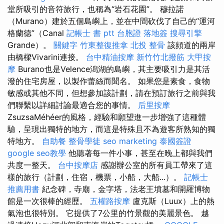
堂所吸引的音符旅行，也稱為“岩石花園”。 穆拉諾
（Murano）建於五個島嶼上，並在中間砍伐了自己的“運河
格蘭德”（Canal
記帳士 書 ptt
台胞證 落地簽
搜尋引擎
Grande）。
關鍵字
竹東整復推拿
北投 整骨
該頻道的兩岸
由橋樑Vivarini連接。
台中精油按摩
新竹竹北撥筋
大甲按
摩
Burano也是Velence潟湖的島嶼，其主要吸引力是其活
潑的住宅房屋，以製作蕾絲而聞名。 如果您是素食，食物
敏感或其他不同，但想參加該計劃，請在預訂旅行之前與我
們聯繫以詳細討論最適合您的事情。
后里按摩
ZsuzsaMéhéer的風格，經驗和願望進一步增強了這種體
驗，呈現出獨特的地方，而這是特殊且不為遊客所熟知的獨
特地方。
自助餐
整骨學徒
seo marketing
泰國簽證
google seo教學
他聽著每一件小事，甚至在晚上都與我們
共度一整天。
台中按摩店
感謝辦公室的所有員工帶來了這
樣的旅行（計劃，住宿，機票，小船，大船...）。
記帳士
推薦用書
紀念碑，寺廟，金字塔，法老王墳墓和開羅博物
館是一次很棒的經歷。
五權路按摩
盧克斯（Luux）上的熱
氣泡也很特別。 它提供了7公里的竹景觀的美麗景色。 越