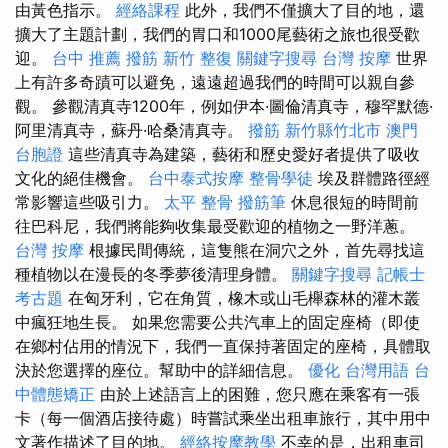
由黃色指示。
經絡課程
此外，我們不僅擴大了目的地，還
擴大了主題計劃，我們的胃口和1000尾藝術之旅也很受歡
迎。
台中 推薦 撥筋
新竹 整復
關鍵字搜尋
台灣 按摩
世界
上有許多奇蹟可以避免，遠遠超過我們的時間可以親自參
觀。 參觀清真寺1200年，例如伊本·圖倫清真寺，穆罕默德·
阿里清真寺，蘇丹·哈桑清真寺。
撥筋 新竹縣竹北市
澳門
台胞證
這些清真寺為建築，藝術和歷史愛好者提供了吸收
文化的絕佳機會。
台中泰式按摩
整骨學徒
埃及群體路徑經
常影響這些吸引力。
太平 整骨
撥筋筆
休息很短的時間前
往巴科尼，我們將能夠收集最受歡迎的植物之一野洋蔥。
台灣 按摩
根據民間傳統，這隻熊在洞穴之外，首先尋找這
種植物以在漫長的冬季夢後清理身體。
關鍵字搜尋
記帳士
考古題
在匈牙利，它在角質，橡木或山毛櫸森林的灌木叢
中瘋狂地生長。 如果您需要公共汽車上的固定座椅（即使
在鄉村佔用的情況下，我們一直保持著固定的座椅，具體取
決於您選擇的座位。幫助中的詳細信息。
優化 台灣用語
台
中體態矯正
由於上述語言上的困難，您只應在乘客有一張
卡（每一個酒店接待處）時嘗試乘坐出租車旅行，其中用中
文著作描述了目的地。
經絡按摩教學
不幸的是，出租車司