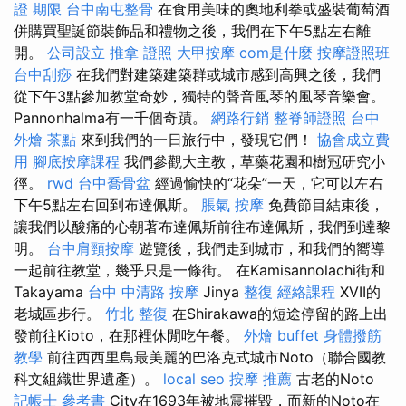
證 期限
台中南屯整骨
在食用美味的奧地利拳或盛裝葡萄酒
併購買聖誕節裝飾品和禮物之後，我們在下午5點左右離
開。
公司設立
推拿 證照
大甲按摩
com是什麼
按摩證照班
台中刮痧
在我們對建築建築群或城市感到高興之後，我們
從下午3點參加教堂奇妙，獨特的聲音風琴的風琴音樂會。
Pannonhalma有一千個奇蹟。
網路行銷
整脊師證照
台中
外燴 茶點
來到我們的一日旅行中，發現它們！
協會成立費
用
腳底按摩課程
我們參觀大主教，草藥花園和樹冠研究小
徑。
rwd
台中喬骨盆
經過愉快的“花朵”一天，它可以左右
下午5點左右回到布達佩斯。
脹氣 按摩
免費節目結束後，
讓我們以酸痛的心朝著布達佩斯前往布達佩斯，我們到達黎
明。
台中肩頸按摩
遊覽後，我們走到城市，和我們的嚮導
一起前往教堂，幾乎只是一條街。 在Kamisannolachi街和
Takayama
台中 中清路 按摩
Jinya
整復
經絡課程
XVII的
老城區步行。
竹北 整復
在Shirakawa的短途停留的路上出
發前往Kioto，在那裡休閒吃午餐。
外燴 buffet
身體撥筋
教學
前往西西里島最美麗的巴洛克式城市Noto（聯合國教
科文組織世界遺產）。
local seo
按摩 推薦
古老的Noto
記帳士 參考書
City在1693年被地震摧毀，而新的Noto在