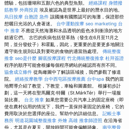
體驗，包括珊瑚和五顏六色的典型魚類。
經絡課程
身體撥
筋教學
外商投資
埃及被認為是世界上最好的潛水目的地。
烏日按摩
台胞證 急件
該國擁有國際認可的海灘，保證那些
想曬日光浴的人會著迷。
台中運動按摩
seo marketing
台
中 推拿
不應從天然海灘和水晶透明的藍色水到衝浪的地方
錯過它們。 古巴的疾病包括登革熱（發生在6月至11月之
間，並分發蚊子）和霍亂，因此，更重要的是要更多地關注
遵守衛生規則以及對要吃的食物的適當熱處理。
傳統整復
推拿
seo是什麼
腳底按摩課程
竹北傳統整復推拿
杜拜簽證
程序的順序可能會根據每個程序網站的確認而有所不同。
協會成立條件
從鳥瞰圖中了解該區域後，我們參觀了修道
院。
經絡按摩教學
台中西屯區按摩推薦
台中spa
我們的當
地嚮導介紹了教堂，下教堂，車輪和圖書館。 根據初步計
劃，這一天將在聖馬爾克·特爾（St.MárkTér）舉行一場服
裝比賽。
台北 推拿
如果您需要公共汽車上的固定座椅（即
使在農村佔用的情況下，我們一直保持著固定的座椅，它的
費用取決於您選擇的座位。幫助中的詳細信息。
記帳士事
務所
明道花園城整復推拿
外燴 高雄
推拿師證照
在沿海省
份，尤其是在夏天，開放時間可能會偏離跡象。
南屯整骨