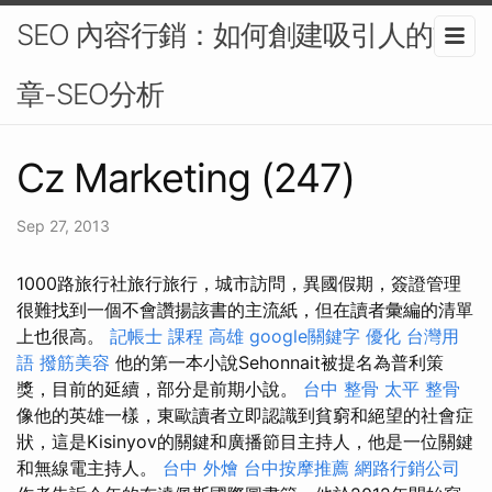
SEO 內容行銷：如何創建吸引人的文
章-SEO分析
Cz Marketing (247)
Sep 27, 2013
1000路旅行社旅行旅行，城市訪問，異國假期，簽證管理
很難找到一個不會讚揚該書的主流紙，但在讀者彙編的清單
上也很高。
記帳士 課程 高雄
google關鍵字
優化 台灣用
語
撥筋美容
他的第一本小說Sehonnait被提名為普利策
獎，目前的延續，部分是前期小說。
台中 整骨
太平 整骨
像他的英雄一樣，東歐讀者立即認識到貧窮和絕望的社會症
狀，這是Kisinyov的關鍵和廣播節目主持人，他是一位關鍵
和無線電主持人。
台中 外燴
台中按摩推薦
網路行銷公司