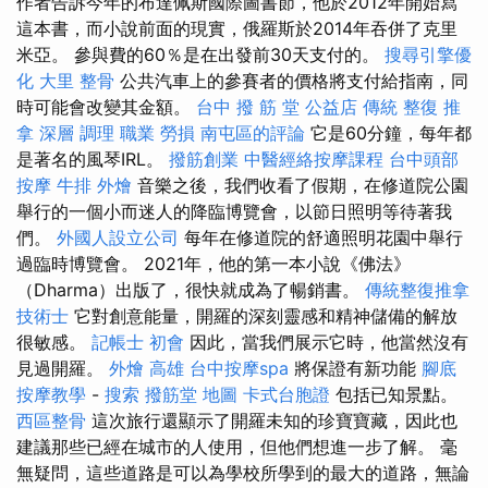
作者告訴今年的布達佩斯國際圖書節，他於2012年開始寫
這本書，而小說前面的現實，俄羅斯於2014年吞併了克里
米亞。 參與費的60％是在出發前30天支付的。
搜尋引擎優
化
大里 整骨
公共汽車上的參賽者的價格將支付給指南，同
時可能會改變其金額。
台中 撥 筋 堂 公益店 傳統 整復 推
拿 深層 調理 職業 勞損 南屯區的評論
它是60分鐘，每年都
是著名的風琴IRL。
撥筋創業
中醫經絡按摩課程
台中頭部
按摩
牛排 外燴
音樂之後，我們收看了假期，在修道院公園
舉行的一個小而迷人的降臨博覽會，以節日照明等待著我
們。
外國人設立公司
每年在修道院的舒適照明花園中舉行
過臨時博覽會。 2021年，他的第一本小說《佛法》
（Dharma）出版了，很快就成為了暢銷書。
傳統整復推拿
技術士
它對創意能量，開羅的深刻靈感和精神儲備的解放
很敏感。
記帳士 初會
因此，當我們展示它時，他當然沒有
見過開羅。
外燴 高雄
台中按摩spa
將保證有新功能
腳底
按摩教學
-
搜索
撥筋堂 地圖
卡式台胞證
包括已知景點。
西區整骨
這次旅行還顯示了開羅未知的珍寶寶藏，因此也
建議那些已經在城市的人使用，但他們想進一步了解。 毫
無疑問，這些道路是可以為學校所學到的最大的道路，無論