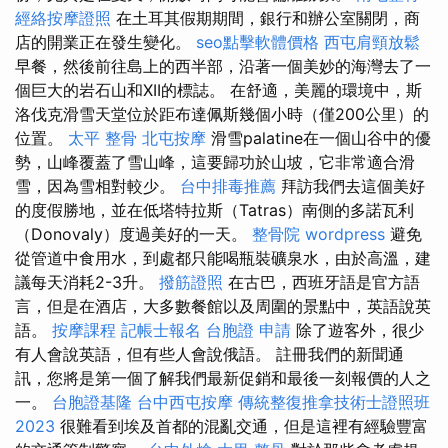
經絡按摩證照
在土耳其假期期間，銀行和辦公室關閉，商
店的開業正在發生變化。
seo點擊軟體價格
西屯肩頸放鬆
早餐，然後前往島上的西半部，沿著一個美妙的海灣去了一
個巨大的岩石山和XII的標誌。 在舒適，美麗的環境中，斯
洛伐克滑雪天堂位於距布達佩斯幾個小時（僅200公里）的
位置。
太平 整骨
北屯按摩
滑雪palatine在一個山谷中的優
勢，山峰覆蓋了雪山峰，這要歸功於山坡，它非常適合滑
雪，因為雪相對較少。
台中排毒推薦
拜訪我們去這個美好
的度假勝地，並在低塔特拉斯（Tatras）南側的多諾瓦利
（Donovaly）度過美好的一天。
整骨院
wordpress
避免
從管道中食用水，到處都只能喝瓶裝礦泉水，由於高溫，建
議每天消耗2-3升。
撥筋證照
在古巴，西班牙語是官方語
言，但是在酒店，大多數餐館以及周圍的景點中，英語說英
語。
按摩課程
記帳士報名
台胞證 申請
除了遊客外，很少
有人會說英語，但有些人會說俄語。 註冊我們的新聞通
訊，您將是第一個了解我們最新促銷和最後一刻報價的人之
一。
台胞證基隆
台中西屯按摩
傳統整復推拿技術士證照班
2023
很難看到埃及首都的混亂交通，但是這裡有經驗豐富