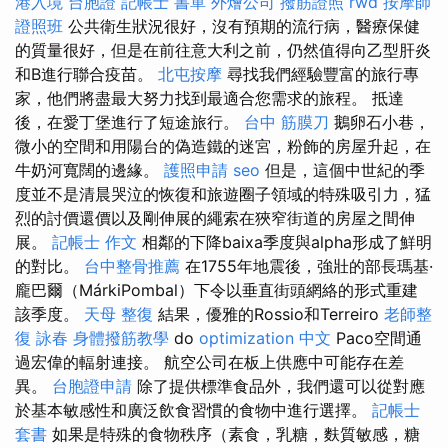
港入境 台胞證
記帳士 書單
外燴公司
撥筋證照
rwd
按摩師
證照班
公共衛生狀況很好，沒有預期的流行病，醫療保健
的質量很好，但是在前往意大利之前，仍然值得向乙型肝炎
和B進行聯合疫苗。
北屯按摩
尋找我們經驗豐富的旅行專
家，他們將盡最大努力找到最適合您需求的旅程。 抵達
後，在愛丁堡進行了短途旅行。
台中 筋膜刀
鵝卵石小巷，
微小的空間和用陽台的偽造鐵的迷宮，粉飾的房屋升起，在
牛奶河寬闊的邊緣。
護照申請
seo
但是，這個中世紀的季
度並不是清晨哭泣的恢復和旅遊圈子領域的特殊吸引力，猛
烈的討價還價以及剛伸展的繩索在狹窄街道的房屋之間伸
展。
記帳士 作文
相鄰的下降baixa季度與alpha形成了鮮明
的對比。
台中整骨推薦
在1755年地震後，強壯的部長瑪基·
龐巴爾（MárkiPombal）下令以垂直街頭網絡的形式重建
該季度。
天母 整復
結果，優雅的Rossio和Terreiro
老師整
復 詠春
身體撥筋教學
do
optimization 中文
Paco空間通
過宏偉的輻射連接。 航空公司在板上供應中可能存在差
異。
台胞證申請
除了提供標準食品外，我們還可以從對應
於基本敏感性和廣泛飲食習慣的食物中進行選擇。
記帳士
套書
如果是特殊的食物秩序（素食，乳糖，麩質敏感，糖