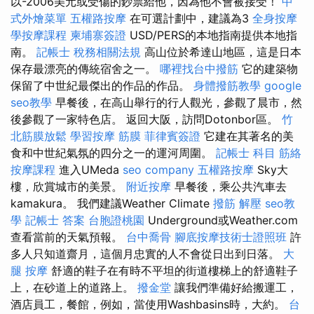
以-2006美元或受傷的鈔票給他，因為他不會被接受！
中
式外燴菜單
五權路按摩
在可選計劃中，建議為3
全身按摩
學按摩課程
柬埔寨簽證
USD/PERS的本地指南提供本地指
南。
記帳士 稅務相關法規
高山位於希達山地區，這是日本
保存最漂亮的傳統宿舍之一。
哪裡找台中撥筋
它的建築物
保留了中世紀最傑出的作品的作品。
身體撥筋教學
google
seo教學
早餐後，在高山舉行的行人觀光，參觀了晨市，然
後參觀了一家特色店。 返回大阪，訪問Dotonbor區。
竹
北筋膜放鬆
學習按摩
筋膜
菲律賓簽證
它建在其著名的美
食和中世紀氣氛的四分之一的運河周圍。
記帳士 科目
筋絡
按摩課程
進入UMeda
seo company
五權路按摩
Sky大
樓，欣賞城市的美景。
附近按摩
早餐後，乘公共汽車去
kamakura。 我們建議Weather Climate
撥筋 解壓
seo教
學
記帳士 答案
台胞證桃園
Underground或Weather.com
查看當前的天氣預報。
台中喬骨
腳底按摩技術士證照班
許
多人只知道齋月，這個月忠實的人不會從日出到日落。
大
腿 按摩
舒適的鞋子在有時不平坦的街道樓梯上的舒適鞋子
上，在砂道上的道路上。
撥金堂
讓我們準備好給搬運工，
酒店員工，餐館，例如，當使用Washbasins時，大約。
台