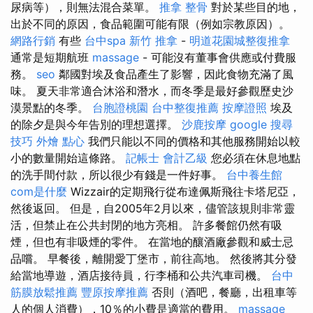
尿病等），則無法混合菜單。
推拿 整骨
對於某些目的地，
出於不同的原因，食品範圍可能有限（例如宗教原因）。
網路行銷
有些
台中spa
新竹 推拿
-
明道花園城整復推拿
通常是短期航班
massage
- 可能沒有董事會供應或付費服
務。
seo
鄰國對埃及食品產生了影響，因此食物充滿了風
味。 夏天非常適合沐浴和潛水，而冬季是最好參觀歷史沙
漠景點的冬季。
台胞證桃園
台中整復推薦
按摩證照
埃及
的除夕是與今年告別的理想選擇。
沙鹿按摩
google 搜尋
技巧
外燴 點心
我們只能以不同的價格和其他服務開始以較
小的數量開始這條路。
記帳士 會計乙級
您必須在休息地點
的洗手間付款，所以很少有錢是一件好事。
台中養生館
com是什麼
Wizzair的定期飛行從布達佩斯飛往卡塔尼亞，
然後返回。 但是，自2005年2月以來，儘管該規則非常靈
活，但禁止在公共封閉的地方亮相。 許多餐館仍然有吸
煙，但也有非吸煙的零件。 在當地的釀酒廠參觀和威士忌
品嚐。 早餐後，離開愛丁堡市，前往高地。 然後將其分發
給當地導遊，酒店接待員，行李桶和公共汽車司機。
台中
筋膜放鬆推薦
豐原按摩推薦
否則（酒吧，餐廳，出租車等
人的個人消費），10％的小費是適當的費用。
massage