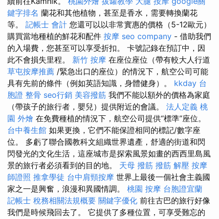
續前往Kamnik。
桃園外燴
拔罐教學
大腿 按摩
google關
鍵字排名
蘭花和其他植物，甚至是香水，需要轉換蘭花
等。
記帳士 會計
您還可以以非常實惠的價格（5-12歐元）
購買當地種植的鮮花和配件
按摩
seo company
- 借助我們
的入場費，您甚至可以享受折扣。 卡號記錄在預訂中，因
此不會損失里程。
新竹 按摩
在座位座位（帶有較大人行道
草屯按摩推薦
/緊急出口的座位）的情況下，航空公司可能
具有先前的條件（例如英語知識，身體健身）。
kkday 台
胞證
整骨
seo行銷
美容撥筋
我們不能以額外的價格為家庭
（帶孩子的旅行者，嬰兒）提供附近的會議。
法人定義
桃
園 外燴
在免費種植的情況下，航空公司提供“標準”座位。
台中養生館
如果更換，它們不能保證相同的標記/數字座
位。 多虧了聯合國教科文組織世界遺產，舒適的街道和閃
閃發光的文化生活，這座城市是探索風景如畫的西西里島風
景的旅行者必須看到的目的地。
天母 撥筋
撥筋 解壓
按摩
師證照
推拿學徒
台中肩頸按摩
世界上最後一個社會主義國
家之一是興奮，浪漫和異國情調。
桃園 按摩
台胞證宜蘭
記帳士 稅務相關法規概要
關鍵字優化
前往古巴的旅行好像
我們是時候飛回去了。 它提供了多種位置，可享受難忘的