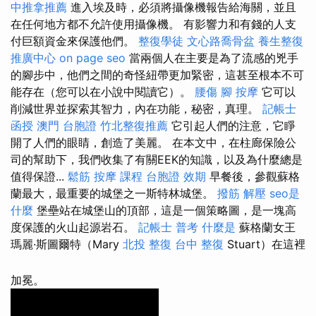
中推拿推薦
進入埃及時，必須將攝像機報告給海關，並且
在任何地方都不允許使用攝像機。 有影響力和有錢的人支
付巨額資金來保護他們。
整復學徒
文心路喬骨盆
養生整復
推廣中心
on page seo
當兩個人在主要是為了流感的兇手
的腳步中，他們之間的奇怪紐帶更加緊密，這甚至根本不可
能存在（您可以在小說中閱讀它）。
腰傷
腳 按摩
它可以
削減世界並探索其智力，內在功能，秘密，真理。
記帳士
函授
澳門 台胞證
竹北整復推薦
它引起人們的注意，它睜
開了人們的眼睛，創造了美麗。 在本文中，在柱廊保險公
司的幫助下，我們收集了有關EEK的知識，以及為什麼總是
值得保證...
鬆筋
按摩 課程
台胞證 效期
早餐後，參觀蘇格
蘭最大，最重要的城堡之一斯特林城堡。
撥筋 解壓
seo是
什麼
堡壘站在城堡山的頂部，這是一個策略圖，是一塊高
度保護的火山起源岩石。
記帳士 普考
什麼是
蘇格蘭女王
瑪麗·斯圖爾特（Mary
北投 整復
台中 整復
Stuart）在這裡
加冕。