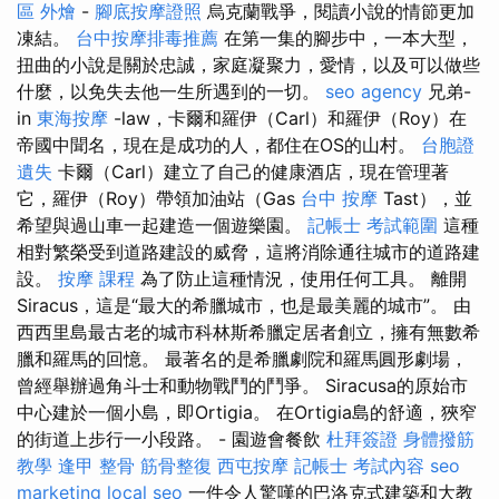
區 外燴
-
腳底按摩證照
烏克蘭戰爭，閱讀小說的情節更加
凍結。
台中按摩排毒推薦
在第一集的腳步中，一本大型，
扭曲的小說是關於忠誠，家庭凝聚力，愛情，以及可以做些
什麼，以免失去他一生所遇到的一切。
seo agency
兄弟-
in
東海按摩
-law，卡爾和羅伊（Carl）和羅伊（Roy）在
帝國中聞名，現在是成功的人，都住在OS的山村。
台胞證
遺失
卡爾（Carl）建立了自己的健康酒店，現在管理著
它，羅伊（Roy）帶領加油站（Gas
台中 按摩
Tast），並
希望與過山車一起建造一個遊樂園。
記帳士 考試範圍
這種
相對繁榮受到道路建設的威脅，這將消除通往城市的道路建
設。
按摩 課程
為了防止這種情況，使用任何工具。 離開
Siracus，這是“最大的希臘城市，也是最美麗的城市”。 由
西西里島最古老的城市科林斯希臘定居者創立，擁有無數希
臘和羅馬的回憶。 最著名的是希臘劇院和羅馬圓形劇場，
曾經舉辦過角斗士和動物戰鬥的鬥爭。 Siracusa的原始市
中心建於一個小島，即Ortigia。 在Ortigia島的舒適，狹窄
的街道上步行一小段路。 - 園遊會餐飲
杜拜簽證
身體撥筋
教學
逢甲 整骨
筋骨整復
西屯按摩
記帳士 考試內容
seo
marketing
local seo
一件令人驚嘆的巴洛克式建築和大教