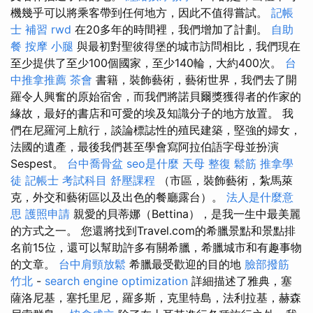
機幾乎可以將乘客帶到任何地方，因此不值得嘗試。
記帳
士 補習
rwd
在20多年的時間裡，我們增加了計劃。
自助
餐
按摩 小腿
與最初對聖彼得堡的城市訪問相比，我們現在
至少提供了至少100個國家，至少140輪，大約400次。
台
中推拿推薦
茶會
書籍，裝飾藝術，藝術世界，我們去了開
羅令人興奮的原始宿舍，而我們將諾貝爾獎獲得者的作家的
緣故，最好的書店和可愛的埃及知識分子的地方放置。 我
們在尼羅河上航行，談論標誌性的殖民建築，堅強的婦女，
法國的遺產，最後我們甚至學會寫阿拉伯語字母並扮演
Sespest。
台中喬骨盆
seo是什麼
天母 整復
鬆筋
推拿學
徒
記帳士 考試科目
舒壓課程
（市區，裝飾藝術，紮馬萊
克，外交和藝術區以及出色的餐廳露台）。
法人是什麼意
思
護照申請
親愛的貝蒂娜（Bettina），是我一生中最美麗
的方式之一。 您還將找到Travel.com的希臘景點和景點排
名前15位，還可以幫助許多有關希臘，希臘城市和有趣事物
的文章。
台中肩頸放鬆
希臘最受歡迎的目的地
臉部撥筋
竹北
-
search engine optimization
詳細描述了雅典，塞
薩洛尼基，塞托里尼，羅多斯，克里特島，法利拉基，赫森