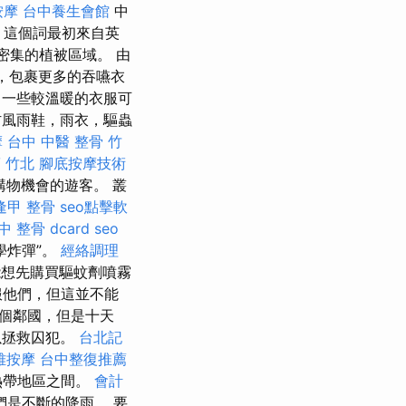
按摩
台中養生會館
中
 這個詞最初來自英
密集的植被區域。 由
，包裹更多的吞嚥衣
一些較溫暖的衣服可
風雨鞋，雨衣，驅蟲
摩
台中 中醫 整骨
竹
 竹北
腳底按摩技術
購物機會的遊客。 叢
逢甲 整骨
seo點擊軟
中 整骨 dcard
seo
學炸彈”。
經絡調理
想先購買驅蚊劑噴霧
服他們，但這並不能
一個鄰國，但是十天
以拯救囚犯。
台北記
雅按摩
台中整復推薦
熱帶地區之間。
會計
是不斷的降雨。 要