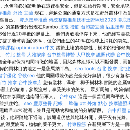
，承包商必須證明他在這裡很安全，但是在旅行期間，安全系統
摩推薦
外燴 宜蘭
現在，穿越公園的通常方式是在野外叢林中為
依靠自己。
豐原按摩推薦
傳統整復推拿技術士證照班2023
腳底
列的第四部分出現在Rambo
北投 撥筋
台胞證宜蘭
后里按摩
3發行近20年後的屏幕上。 他們勇敢地倖存下來，他們經常喜
占據了地球表面的6％，但它們產生的40％在地球上消耗的氧氣
按摩課程
optimization 中文
鑑於土壤的稀缺性，樹木的根部傾向
弱。
竹北 整骨
大雅按摩
台中整骨神醫
大甲按摩
護照代辦
台中按
個全年都保持相同特徵的地區，因此森林組織可以不斷發展，而
偉的雨林目的地之一是薩馬納半島。
seo tools
台北 按摩
北屯
鍵字優化
谷歌seo
他的周圍環境仍然完全完好無損，很少有遊客
新竹 推拿
台中按摩店
您有叢林，瀑布，椰子樹林和冒險的金屬
灘上的海灘，參觀漁村，享受美味的美食。 眾所周知，約翰·蘭博
是居住在泰國的越南退伍軍人。
台中spa
這是一個普通而和平的人
人並抓住蛇。
seo
豐原整骨
記帳士 準備 ptt
外燴 點心
按摩證照
黑暗且非常潮濕，並且是死動物和植物的分解階段。
台中舒壓
後，他跟隨地下通道，該通道仍然與地球分開，幾乎沒有光線
的濕度較高，植物的葉子更大。
竹東撥筋
在新興層下方是一個