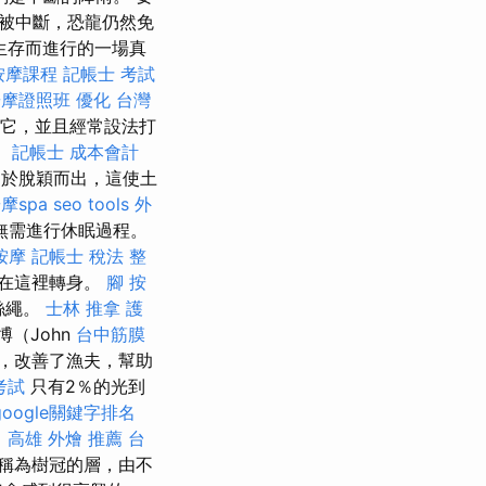
被中斷，恐龍仍然免
生存而進行的一場真
按摩課程
記帳士 考試
按摩證照班
優化 台灣
歡它，並且經常設法打
。
記帳士 成本會計
於脫穎而出，這使土
摩spa
seo tools
外
無需進行休眠過程。
按摩
記帳士 稅法
整
在這裡轉身。
腳 按
絲繩。
士林 推拿
護
（John
台中筋膜
，改善了漁夫，幫助
考試
只有2％的光到
google關鍵字排名
。
高雄 外燴 推薦
台
稱為樹冠的層，由不