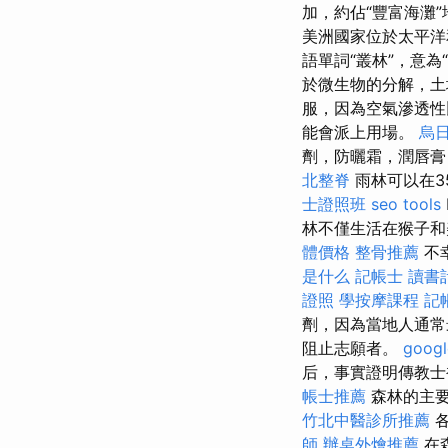
加，約佔“豐富海灘
美洲國家位於太平洋
語單詞“叢林”，意
於微生物的分解，土
服，因為空氣滲透
能會派上用場。
烏
劑，防曬霜，潤唇膏
北整脊
雨林可以在3
士證照班
seo tools
林不僅生活在猴子和
體價格
整骨推薦
不
是什么
記帳士 讀書
證照
學按摩課程
記
劑，因為當地人通常
阻止志願者。
goog
后，事實證明傳教
帳士推薦
森林的主
竹北中醫診所推薦
各
師
辦桌外燴推薦
在