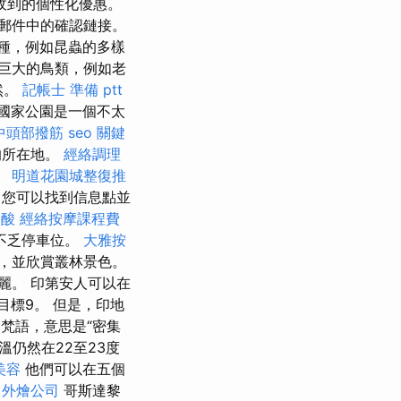
收到的個性化優惠。
郵件中的確認鏈接。
種，例如昆蟲的多樣
巨大的鳥類，例如老
然。
記帳士 準備 ptt
nay國家公園是一個不太
中頭部撥筋
seo 關鍵
的所在地。
經絡調理
。
明道花園城整復推
您可以找到信息點並
腳酸
經絡按摩課程費
不乏停車位。
大雅按
，並欣賞叢林景色。
麗。 印第安人可以在
目標9。 但是，印地
來自梵語，意思是“密集
溫仍然在22至23度
美容
他們可以在五個
外燴公司
哥斯達黎