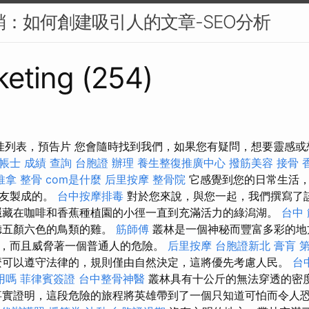
行銷：如何創建吸引人的文章-SEO分析
eting (254)
佳列表，預告片 您會隨時找到我們，如果您有疑問，想要靈感或
帳士 成績 查詢
台胞證 辦理
養生整復推廣中心
撥筋美容
接骨
推拿 整骨
com是什麼
后里按摩
整骨院
它感覺到您的日常生活，
朋友製成的。
台中按摩排毒
對於您來說，與您一起，我們撰寫了
隱藏在咖啡和香蕉種植園的小徑一直到充滿活力的綠潟湖。
台中
聽五顏六色的鳥類的雞。
筋師傅
叢林是一個神秘而豐富多彩的地
，而且威脅著一個普通人的危險。
后里按摩
台胞證新北
膏肓
可以遵守法律的，規則僅由自然決定，這將優先考慮人民。
台
用嗎
菲律賓簽證
台中整骨神醫
叢林具有十公斤的無法穿透的密
事實證明，這段危險的旅程將英雄帶到了一個只知道可怕而令人