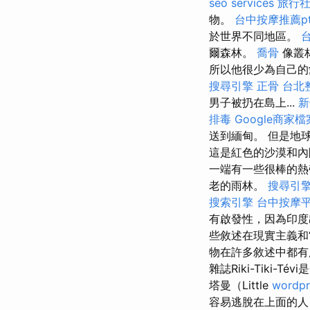
seo services
旅行
物。
台中按摩推薦pt
於世界不同地區。
爾森林。
喬骨
像叢
所以他很少為自己的
搜尋引擎
正骨
台北
男子被扔在島上...
新
排毒
Google商家檔
送到緬甸。 但是地
這是紅色的沙漠和
一端有一些很棒的熱
老的雨林。
搜尋引
搜索引擎
台中按摩
有啟發性，因為印度
些敘述在現實主義和
物在許多敘述中都有
雜誌Riki-Tiki
塔曼（Little
wordpr
容易逃脫在上面的人