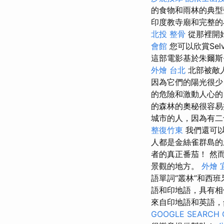
的食物和雨林的典
印度教寺廟和完整的
北投 整骨
從那裡開
會館
您可以欣賞Sel
這部電影基於朱爾斯·
外燴 台北
北部被敵
因為它們的陽光很少
的危險和激動人心
的森林的奧秘很容
城市的人，因為有二十
整復竹東
我們還可
人都是金絲雀群島的
者的真正番茄！ 然
景觀的地方。
外燴 
語單詞“叢林”和西班
語和印地語，具有
來自印地語和英語，
GOOGLE SEARCH 