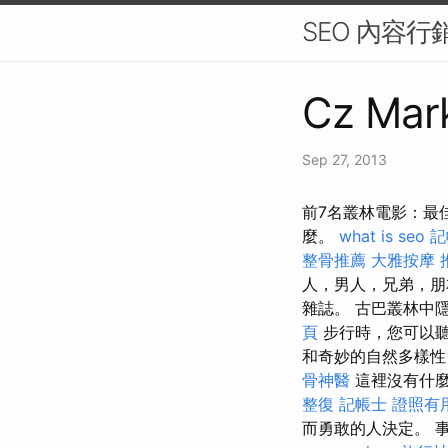
SEO 內容
Cz Mark
Sep 27, 2013
前7名叢林電影：最
麼。
what is seo
記
整骨推薦
大雅按摩
人，男人，兄弟，
雜誌。 古巴叢林中
頁
步行時，您可以
和奇妙的自然多樣性
骨神醫
這裡沒有什麼
整復
記帳士 證照有
而勇敢的人決定。 