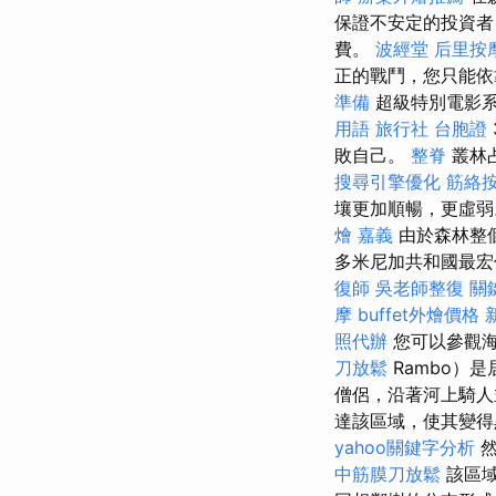
保證不安定的投資者
費。
波經堂
后里按
正的戰鬥，您只能
準備
超級特別電影系
用語
旅行社 台胞證
敗自己。
整脊
叢林
搜尋引擎優化
筋絡
壤更加順暢，更虛
燴 嘉義
由於森林整
多米尼加共和國最宏
復師
吳老師整復
關
摩
buffet外燴價格
照代辦
您可以參觀海
刀放鬆
Rambo）
僧侶，沿著河上騎
達該區域，使其變得
yahoo關鍵字分析
然
中筋膜刀放鬆
該區域