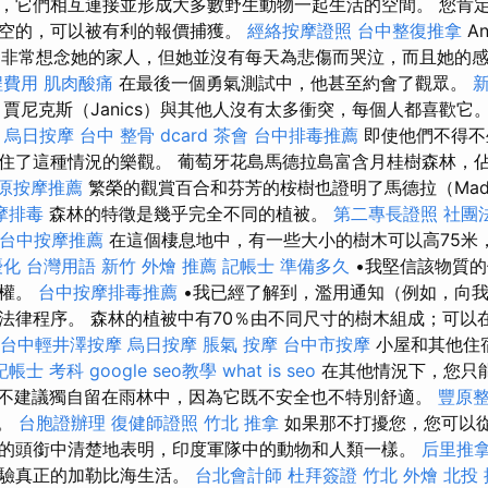
，它們相互連接並形成大多數野生動物一起生活的空間。 您肯
空的，可以被有利的報價捕獲。
經絡按摩證照
台中整復推拿
An
eti非常想念她的家人，但她並沒有每天為悲傷而哭泣，而且她的
程費用
肌肉酸痛
在最後一個勇氣測試中，他甚至約會了觀眾。
新
怨，賈尼克斯（Janics）與其他人沒有太多衝突，每個人都喜歡它
烏日按摩
台中 整骨 dcard
茶會
台中排毒推薦
即使他們不得不
住了這種情況的樂觀。 葡萄牙花島馬德拉島富含月桂樹森林，
原按摩推薦
繁榮的觀賞百合和芬芳的桉樹也證明了馬德拉（Made
摩排毒
森林的特徵是幾乎完全不同的植被。
第二專長證照
社團
台中按摩推薦
在這個棲息地中，有一些大小的樹木可以高75米
優化 台灣用語
新竹 外燴 推薦
記帳士 準備多久
•我堅信該物質
授權。
台中按摩排毒推薦
•我已經了解到，濫用通知（例如，向
法律程序。 森林的植被中有70％由不同尺寸的樹木組成；可以
台中輕井澤按摩
烏日按摩
脹氣 按摩
台中市按摩
小屋和其他住
記帳士 考科
google seo教學
what is seo
在其他情況下，您只
不建議獨自留在雨林中，因為它既不安全也不特別舒適。
豐原
島。
台胞證辦理
復健師證照
竹北 推拿
如果那不打擾您，您可以從
的頭銜中清楚地表明，印度軍隊中的動物和人類一樣。
后里推
體驗真正的加勒比海生活。
台北會計師
杜拜簽證
竹北 外燴
北投