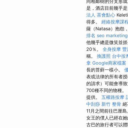
同相鄰樹的分支形成
是，酒店目前幾乎是
法人
茶會點心
Kel
得多。
經絡按摩課
薩（Natasa）抱
排名
seo marketing
他幾乎總是微笑並抓
20％。
全身按摩
豐
稱。
換護照
台中按
拿
Google商家檔案
長的苔蘚一樣小。
表或法律的所有者
的請求）可能會導致
700種不同的物種。
提供。
五權路按摩
中刮痧
新竹 整骨
絕
11月之間前往巴厘
女王的僕人已經在她
古巴的旅行者可以