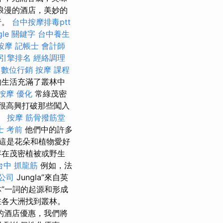
浪漫的酒店，美妙的
行。
台中按摩排毒ptt
gle 關鍵字
台中養生
按摩
記帳士 會計師
引擎排名
經絡調理
數位行銷
按摩 課程
的生活充滿了叢林中
按摩
優化
常綠茂密
很高興打破那些闖入
。
按摩
筋骨撥筋堂
士 考前
他們中的許多
這是花朵和植物愛好
存在茂密植被或野生
台中 抓龍筋
例如，法
公司
Jungla”來自英
林”一詞的起源和形成
在各大洲找到叢林。
的酒店優惠，我們將