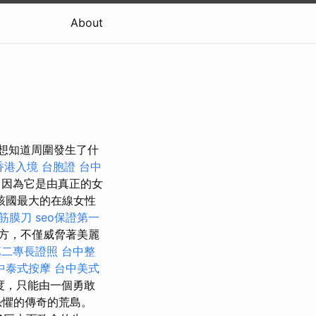
About
想知道周圍發生了什
香港入境 台胞證
台中
因為它是由真正的女
該國最大的在線女性
 筋膜刀
seo保證第一
方，不僅威脅著美麗
第二專長證照
台中整
中泰式按摩
台中美式
度，只能由一個勇敢
恐懼的傳奇的荒島。