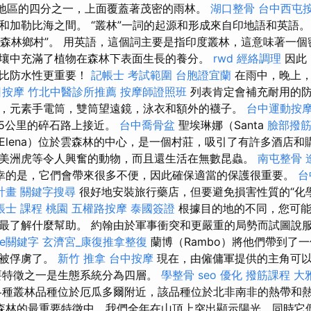
”地區的四分之一，上面覆蓋著茂密的雨林。
湖口整骨
台中西屯
和加勒比海之間。 “叢林”一詞的起源和形成來自印地語和英語。
為“森林鄉村”。 用英語，這個詞主要是指印度叢林，這意味著一個
壤中充滿了植物在森林下表面生長的養分。
rwd
經絡調理
因此
性比防水性更重要！
記帳士 考試範圍
台胞證宜蘭
在雨中，晚上，
日按摩
竹北中醫診所推薦
按摩師證照班
列表肯定會補充耐用的防
，元素手電筒，雙筒望遠鏡，泳衣和額外的襪子。
台中運動按
5公里的碎石路上接近。
台中喬骨盆
聖埃琳娜（Santa
臉部撥筋
Elena）位於雲森林的中心，是一個村莊，吸引了有許多酒店和
美洲虎等令人興奮的動物，而且還生活在無數昆蟲。
南屯整骨
幸的是，它們會帶來很多不便，因此確保適當的保護很重要。
台
計畫
關鍵字搜尋
很好地安裝旅行藥店，但要避免損害性質的“化
帳士 課程 桃園
五權路按摩
泰國簽證
根據目的地的不同，您可能
最了解什麼幫助。 約翰由於軍事衝突和更嚴重的局勢而試圖說
le關鍵字
玄濟宮_康復推拿整復
蘭博（Rambo）將他們帶到了
士被俘虜了。
新竹 推拿
台中按摩
現在，由僱傭軍提供的主角可
要特徵之一是生態系統分為四層。
學整骨
seo 優化
撥筋課程
大
種叢林品種位於厄瓜多爾附近，該品種位於北非南非的熱帶和
森林的最重要特徵中，我們全年在山頂上突出顯示陽光，同時它們