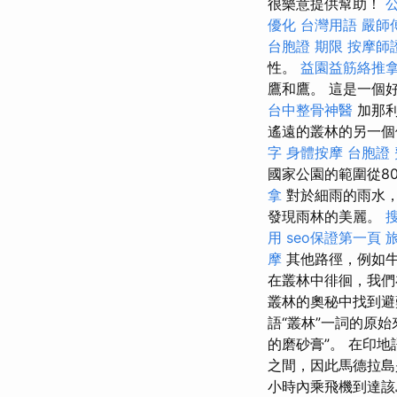
很樂意提供幫助！
優化 台灣用語
嚴師
台胞證 期限
按摩師
性。
益園益筋絡推
鷹和鷹。 這是一個
台中整骨神醫
加那利
遙遠的叢林的另一
字
身體按摩
台胞證
國家公園的範圍從80
拿
對於細雨的雨水
發現雨林的美麗。
用
seo保證第一頁
摩
其他路徑，例如
在叢林中徘徊，我們
叢林的奧秘中找到避
語“叢林”一詞的原始來
的磨砂膏”。 在印
之間，因此馬德拉
小時內乘飛機到達