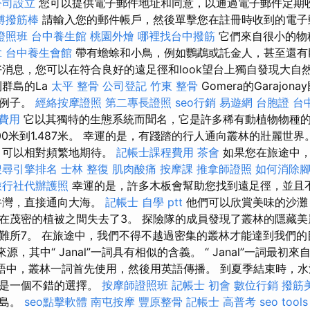
公司設立
您可以提供電子郵件地址和同意，以通過電子郵件定期
傅撥筋棒
請輸入您的郵件帳戶，然後單擊您在註冊時收到的電子
證照班
台中養生館
桃園外燴
哪裡找台中撥筋
它們來自很小的物
拿
台中養生會館
帶有蟾蜍和小鳥，例如鸚鵡或託金人，甚至還有
好消息，您可以在符合良好的遠足徑和look望台上獨自發現大自
群島的La
太平 整骨
公司登記
竹東 整骨
Gomera的Garajo
個例子。
經絡按摩證照
第二專長證照
seo行銷
易遊網 台胞證
台
 費用
它以其獨特的生態系統而聞名，它是許多稀有動植物物種
0米到1.487米。 幸運的是，有踐踏的行人通向叢林的壯麗世界
，可以相對頻繁地期待。
記帳士課程費用
茶會
如果您在旅途中，
搜尋引擎排名
士林 整復
肌肉酸痛
按摩課
推拿師證照
如何消除
旅行社代辦護照
幸運的是，許多木板會幫助您找到遠足徑，並且
牛灣，直接通向大海。
記帳士 自學 ptt
他們可以欣賞美味的沙灘
在茂密的植被之間失去了3。 探險隊的成員發現了叢林的隱藏美
難所7。 在旅途中，我們不得不越過密集的叢林才能達到我們的
源，其中“ Janal”一詞具有相似的含義。 “ Janal”一詞最初
地語中，叢林一詞首先使用，然後用英語傳播。 到夏季結束時，水
島是一個不錯的選擇。
按摩師證照班
記帳士 初會
數位行銷
撥筋
該島。
seo點擊軟體
南屯按摩
豐原整骨
記帳士 高普考
seo tools