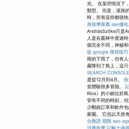
光。 在某些情況下，
類型。 但是，道路
時，所有這些都很
身按摩推薦
seo優化
AndrásSzőke只
人是在叢林中度過時
個完全不同，神秘和
徒
google 搜尋技巧
雨的下雨了，但有
霧降到了島上，這只會
SEARCH CONSOL
是從12月到4月。
按
並體驗很多冒險。
Rios）的小鎮位
管有不同的時刻，但
少郵政訂單和軟件包的
家園。 它也以天然奇蹟（
台胞證 期限
seo ag
沙鹿按摩
記帳士函