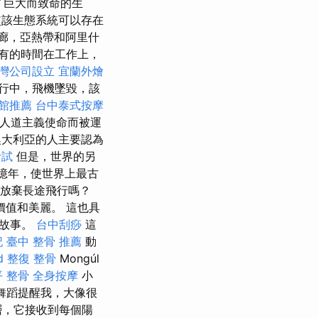
了巨大而致命的生
該生態系統可以存在
廊，亞熱帶和阿里什
有的時間在工作上，
灣公司設立
宜蘭外燴
行中，飛機墜毀，該
館推薦
台中泰式按摩
人道主義使命而被運
大利亞的人主要認為
考試
但是，世界的另
5億年，使世界上最古
放棄長途飛行嗎？
值和美麗。 這也具
的故事。
台中刮痧
這
記
臺中 整骨 推薦
動
d
整復 整骨
Mongúl
 整骨
全身按摩
小
的舞蹈提醒我，大像很
層，它接收到每個陽