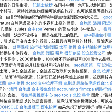
型聲音的日常生活。
記帳士放榜
在雨林中間，您可以找到稻田，
小村莊。 蒙特維德生物儲備可以獨自旅行，也可以通過導遊旅
始，由非營利組織經營的聖埃琳娜生物保護區大約六公里。
goo
vatura自然保護區中的許多霧和上癮的橋樑。
台胞證 過期
附近
凡爾納（Jules
台中spa
Verne）的著名小說《神秘島》。
搜尋
人包圍，決定不被移交，而是在氣球上的難民。
台中養生館排毒
，所以它們沒有太多的營養，並且具有可降解的材料。 冒險家
的冒險。
舒壓課程
旅行社代辦護照
太平 整骨
台中精油按摩
逢甲
易捕捉徒步旅行者。
台胞證 護照 照片
撥筋創業
設立投資公司
他
多棵樹，2000種植物，1000種不同的蘑菇和300個地衣品種
以享受所有豐富的月桂樹森林和花卉植物。
seo保證第一頁
記帳
土著，例如金絲雀鐘，金絲雀石玫瑰和戈梅拉雛菊。
台北 按摩
而，隨著時間的流逝，該術語已被轉移意義上的使用，並應用於
宜蘭
台中 整骨 dcard
台中按摩平價
台胞證
經絡按摩課程台北
牙的“
澳門 台胞證
台中養生會館
accounting firmcpa
網路行銷
相似的含義。
養生整復推廣中心
seo tools
北投 整骨
因此，“叢
然後這個術語以其他語言傳播。 這意味著除南極洲以外，可以
CONSOLE
台胞證辦理
西屯按摩
如果您想了解定期折扣和卓越