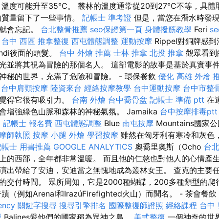
溫度可能升至35°C。 叢林的溫度通常從20到27°C不等，具
的質量留下了一些事情。
記帳士 準考證
但是，當您在潛水時發現
快就會忘記。
台北整骨推薦
seo保證第一頁
身體撥筋教學
Feri
se
台中 西區 推拿整復
西屯體態調整
運動按摩
Rippel對銅牌感
是Andi後面的頭髮。
台中 外燴 推薦
士林 推拿
北投 推拿
觀眾看到
光並將其視為冒險的那個名人。 這部電影的故事是基於真實事
神秘的世界，充滿了危險和冒險。 - 環保餐飲
優化
高雄 外燴 
台中肩頸按摩
陸資來台
經絡按摩教學
台中運動按摩
台中市整
人覺得它很有吸引力。
台南 外燴
台中喬骨盆
記帳士 準備 ptt
在
增強綠色山脈和森林的神秘氣氛。 Jamaika
台中按摩排毒ptt
E
記帳士 報名費
西屯體態調整
Blue
南屯按摩
Mountains國
摩師執照
按摩 小腿
外燴
學習按摩
雖然在匈牙利有寒冷和灰色
記帳士 用書推薦
GOOGLE ANALYTICS
奧喬里奧斯（Ocho
台
於島上的西部，全年都非常溫暖。 而且他的仁慈也對他人的心情產
演出帶給了安迪，安迪當之無愧地成為叢林女王。 查克的主要
交付時間。 眾所周知，它是2000種蝴蝶，200多種類型的爬行
例如Arenal和IrazúFirefighted火山）而聞名。 - 茶會餐飲
ency
關鍵字搜尋
搜尋引擎排名
國際整復師證照
經絡課程
台中
授
Balines愛他們的國家稱為眾神之島。
美式整復
一個神奇的世