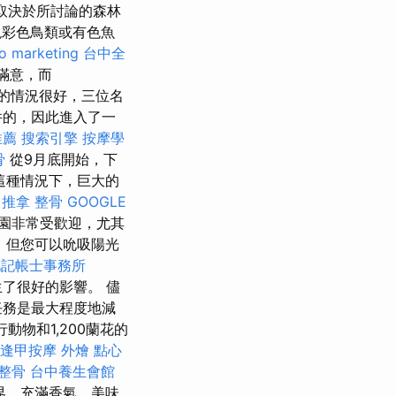
體取決於所討論的森林
彩色鳥類或有色魚
o marketing
台中全
到滿意，而
的情況很好，三位名
件的，因此進入了一
推薦
搜索引擎
按摩學
骨
從9月底開始，下
這種情況下，巨大的
推拿 整骨
GOOGLE
家公園非常受歡迎，尤其
，但您可以吮吸陽光
北記帳士事務所
生了很好的影響。 儘
任務是最大程度地減
動物和1,200蘭花的
逢甲按摩
外燴 點心
 整骨
台中養生會館
界，充滿香氣，美味