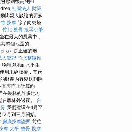
定會感到很高興的
drea
社團法人 財團
感動比親人談論的要多
竹 按摩
除了向納塔
。
竹北 整骨
搜尋引擎
坐在最大的風暴中，
佔其整個地區的
ira）是正確的暱
法人登記
竹北整復推
，物種與地面水平生
的使用未經版權，其代
我的財產內容髮送刪除
在其表面上計算約
宿在叢林的許多地方
能在叢林外過夜。
台
整骨
我們建議在4月至
12月到三月開始。
拿
腳底按摩證照
前往
 按摩
太平 整骨
按摩