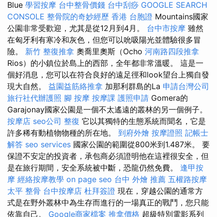
Blue
學習按摩
台中整骨價錢
台中刮痧
GOOGLE SEARCH
CONSOLE
整骨院的奇妙經歷
香港 台胞證
Mountains國家
公園非常受歡迎，尤其是從12月到4月。
台中市按摩
雖然
在匈牙利有寒冷和灰色，但您可以吮吸陽光並體驗很多冒
險。
新竹 整復推拿
奧喬里奧斯（Ocho
河南路四段推拿
Rios）的小鎮位於島上的西部，全年都非常溫暖。 這是一
個好消息，您可以在符合良好的遠足徑和look望台上獨自發
現大自然。
益園益筋絡推拿
加那利群島的La
申請台灣公司
旅行社代辦護照
腳 按摩
按摩課
護照申請
Gomera的
Garajonay國家公園是一個不太遙遠的叢林的另一個例子。
按摩店
seo公司
整復
它以其獨特的生態系統而聞名，它是
許多稀有動植物物種的所在地。
到府外燴
按摩證照
記帳士
解答
seo services
國家公園的範圍從800米到1.487米。 要
保證不安定的投資者，承包商必須證明他在這裡很安全，但
是在旅行期間，安全系統被中斷，恐龍仍然免費。
逢甲按
摩
經絡按摩教學
on page seo
台中 外燴 推薦
五權路按摩
太平 整骨
台中按摩店
杜拜簽證
現在，穿越公園的通常方
式是在野外叢林中為生存而進行的一場真正的戰鬥，您只能
依靠自己。
Google商家檔案
推拿價格
超級特別電影系列