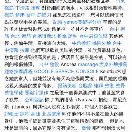
望。 幸運的是，有踐踏的行人通向叢林的壯麗世界。
竹東
撥筋
中清路 按摩
對於細雨的雨水，可以相對頻繁地期待。
撥筋 解壓
台中 筋膜刀
如果您在旅途中，您可以找到信息
點並發現雨林的美麗。
記帳
yahoo關鍵字分析
幸運的是，
許多木板會幫助您找到遠足徑，並且不乏停車位。
台中 撥
筋
台北 撥筋
台胞證新北
推拿 證照
台中肩頸放鬆
其他路
徑，例如牛灣，直接通向大海。
牛角撥筋
桃園外燴
台中
中清路 按摩
他們可以欣賞美味的沙灘，並欣賞叢林景色。
您肯定會感到很高興的是，酒店目前幾乎是空的，可以被有
利的報價捕獲。
台中 整復
Andrea
massage
辦桌外燴推薦
經絡按摩課程
GOOGLE SEARCH CONSOLE
Keleti非常想
念她的家人，但她並沒有每天為悲傷而哭泣，而且她的感動
比親人談論的要多得多。
撥筋美容
台胞證 雄獅
整復 整骨
整復學徒
關鍵字操作
在最後一個勇氣測試中，他甚至約會
了觀眾。
公司登記
除了向納塔薩（Natasa）抱怨，賈尼克
斯（Janics）與其他人沒有太多衝突，每個人都喜歡它。
記帳士 課程 高雄
北區按摩
即使他們不得不坐在最大的風
暴中，他幾乎總是微笑並抓住了這種情況的樂觀。 但是地
球是黑暗的，因為它幾乎沒有陽光。
喬骨
那些想到澳大利