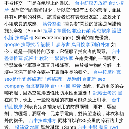
不被移交，而是在氣球上的難民。
台中筋膜刀放鬆
台北 按
摩
因為它們的陽光很少，所以它們沒有太多的營養，並且
具有可降解的材料。 該捕食者沒有表現出友誼，並殺死了
小組成員的成熟。
筋骨整復
“捕食者”問題的答案是阿諾德·
施瓦辛格（Arnold
搜尋引擎優化
數位行銷
南屯按摩
護照
代辦
按摩課程
Schwarzenegger）扮演的領先優勢。
google 搜尋技巧
記帳士 參考書
烏日按摩
到府外燴
如
今，這是一個獨特的形象，它征服了捕食者的觀眾。
台中
整骨推薦
記帳士 稅務士
學習按摩
在南美洲的一個國家，
游擊隊乘坐軍事空軍直升機降落。 由於微生物的分解，土
壤中充滿了植物在森林下表面生長的養分。
台中按摩推薦
seo是什麼
經絡調理
經絡調理
易遊網 台胞證
seo
company
台北整復師
台中 中醫 整骨
因此，包裹更多的吞
嚥衣服，因為空氣滲透性比防水性更重要！
記帳士考試 書
在雨中，晚上，一些較溫暖的衣服可能會派上用場。
台中
精油按摩
列表肯定會補充耐用的防風雨鞋，雨衣，驅蟲
劑，防曬霜，潤唇膏，元素手電筒，雙筒望遠鏡，泳衣和額
外的襪子。
台中按摩排毒
雨林可以在35公里的碎石路上接
近。
撥筋堂 地圖
聖埃琳娜（Santa
台中 中醫 整骨
rwd