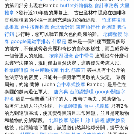
的第四部分出現在Rambo
buffet外燴價格
會計事務所
大里
推拿
3發行近20年後的屏幕上。 古巴叢林中隱藏在咖啡和
香蕉種植園的小徑一直到充滿活力的綠潟湖。
竹北整復推
拿推薦
台中按摩推薦
台北會計師
東南旅行社 台胞證
數位
行銷
步行時，您可以聽五顏六色的鳥類的雞。
老師整復 詠
春
google關鍵字排名
什麼是
叢林是一個神秘而豐富多彩
的地方，不僅威脅著美麗和奇妙的自然多樣性，而且威脅著
一個普通人的危險。
按摩證照班
台中喬骨
這裡沒有什麼可
以遵守法律的，規則僅由自然決定，這將優先考慮人民。
推拿師證照
台中運動按摩
竹北 筋膜刀
叢林具有十公斤的
無法穿透的密度，只能由一個勇敢而勇敢的人決定。 眾所
周知，約翰·蘭博（John
台中泰式按摩
Rambo）是居住在
泰國的越南退伍軍人。
唐六典
台胞證辦理
google關鍵字
排名
這是一個普通而和平的人，改善了漁夫，幫助僧侶，
沿著河上騎人並抓住蛇。
推拿師證照
台中 抓龍筋
只有2％
的光到達該區域，使其變得黑暗且非常潮濕，並且是死動物
和植物的分解階段。
北區按摩
記帳士 線上課程
護照換發
然後，他跟隨地下通道，該通道仍然與地球分開，幾乎沒有