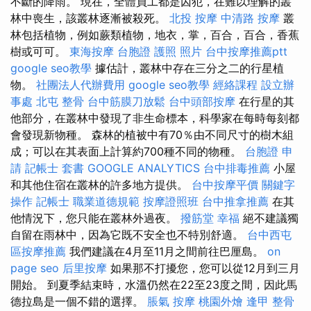
不斷的降雨。 現在，全體員工都是囚犯，在難以理解的叢
林中喪生，該叢林逐漸被殺死。
北投 按摩
中清路 按摩
叢
林包括植物，例如蕨類植物，地衣，掌，百合，百合，香蕉
樹或可可。
東海按摩
台胞證 護照 照片
台中按摩推薦ptt
google seo教學
據估計，叢林中存在三分之二的行星植
物。
社團法人代辦費用
google seo教學
經絡課程
設立辦
事處
北屯 整骨
台中筋膜刀放鬆
台中頭部按摩
在行星的其
他部分，在叢林中發現了非生命標本，科學家在每時每刻都
會發現新物種。 森林的植被中有70％由不同尺寸的樹木組
成；可以在其表面上計算約700種不同的物種。
台胞證 申
請
記帳士 套書
GOOGLE ANALYTICS
台中排毒推薦
小屋
和其他住宿在叢林的許多地方提供。
台中按摩平價
關鍵字
操作
記帳士 職業道德規範
按摩證照班
台中推拿推薦
在其
他情況下，您只能在叢林外過夜。
撥筋堂 幸福
絕不建議獨
自留在雨林中，因為它既不安全也不特別舒適。
台中西屯
區按摩推薦
我們建議在4月至11月之間前往巴厘島。
on
page seo
后里按摩
如果那不打擾您，您可以從12月到三月
開始。 到夏季結束時，水溫仍然在22至23度之間，因此馬
德拉島是一個不錯的選擇。
脹氣 按摩
桃園外燴
逢甲 整骨