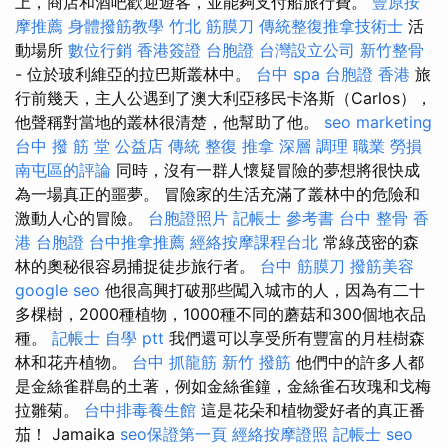
上，商店和酒吧歡迎遊客，並能夠支付船旅行費。
豐原按
摩推薦
身體撥筋教學
竹北 筋膜刀
傳統整復推拿技術士
活
動場所
數位行銷
香港簽證 台胞證
台灣設立公司
新竹整骨
- 位於玻利維亞的拉巴斯叢林中。
台中 spa
台胞證 香港
旅
行前幾天，主人公遇到了澳大利亞移民卡洛斯（Carlos），
他聲稱對當地的叢林很清楚，他幫助了他。
seo marketing
台中 撥 筋 堂 公益店 傳統 整復 推拿 深層 調理 職業 勞損
南屯區的評論
同時，沒有一群人懷疑冒險的夢想將很快成
為一場真正的噩夢。 冒險家的生活充滿了叢林中的危險和
激動人心的冒險。
台胞證照片
記帳士 參考書
台中 整骨
香
港 台胞證
台中推拿推薦
經絡按摩課程台北
常綠茂密的森
林的奧秘很容易捕捉徒步旅行者。
台中 筋膜刀
撥筋美容
google seo
他很高興打破那些闖入城市的人，因為有二十
多棵樹，2000種植物，1000種不同的蘑菇和300個地衣品
種。
記帳士 自學 ptt
我們還可以享受所有豐富的月桂樹森
林和花卉植物。
台中 抓龍筋
新竹 撥筋
他們中的許多人都
是金絲雀群島的土著，例如金絲雀鐘，金絲雀石玫瑰和戈梅
拉雛菊。
台中排毒養生館
這是花朵和植物愛好者的真正番
茄！ Jamaika
seo保證第一頁
經絡按摩證照
記帳士
seo