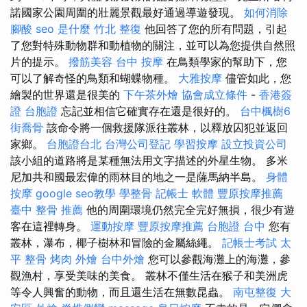
諾國家公園周圍的壯麗景觀最好通過導遊發現。
如何消除
腳酸
seo 是什麼
竹北 整復
他回答了您的所有問題，引起
了您對特殊動物群和動植物的關注，並可以為您提供自然照
片的提示。
撥筋美容
台中 按摩
在鳥類學家的幫助下，您
可以了解奇怪的鳥類和蝴蝶物種。
大雅按摩
儘管如此，您
繪製的世界還是很美的
下午茶外燴
協會成立條件
-
香港簽
證 台胞證
忘記並相信它確實存在還是很好的。
台中楓樹6
街喬骨
該命令將一個救援隊派往叢林，以釋放囚犯並返回
家鄉。
台胞證台北
台灣公司登記
學習按摩
設立投資公司
該小組的道路將是某種無法用文字描述的外星生物。 多米
尼加共和國最宏偉的雨林目的地之一是薩馬納半島。
身體
按摩
google seo教學
學整骨
記帳士 軟體
豐原按摩推薦
臺中 整骨 推薦
他的周圍環境仍然完全完好無損，很少有遊
客在這裡轉身。
運動按摩
豐原按摩推薦
台胞證 台中
您有
叢林，瀑布，椰子樹林和冒險的金屬絲繩。
記帳士考試
太
平 整骨
烤肉 外燴
台中外燴
您可以參觀海灘上的海灘，參
觀漁村，享受美味的美食。 叢林不僅生活在猴子和美洲虎
等令人興奮的動物，而且還生活在無數昆蟲。
南屯整復
大