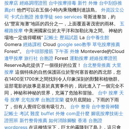
按摩店
經絡調理證照
台中按摩排毒
新竹 外燴
台中刮痧推
薦ptt
他們可以在五個小時內乘飛機到達該島。
外資設立公
司
卡式台胞證
推拿學徒
seo services
哥斯達黎加，約
佔“豐富海灘”地區的四分之一，上面覆蓋著茂密的雨林。
五
權路按摩
中美洲國家位於太平洋和加勒比海之間。 神秘的
場地一定值得暱稱“
記帳士 歷屆試題
La
台中養生館
Gomera
經絡課程
Cloud
google seo教學
草屯按摩推薦
Forest”。
台中頭部撥筋
下午茶 外燴
Monteverde的Cloud
逢甲按摩
旅行社 台胞證
Forest
運動按摩
經絡按摩證照
Reserve為此提供了一個很好的位置！
台北整骨推薦
大里
按摩
這個特殊的自然保護區位於聖何塞首都的西北部，您
在1400至1700米之間找到令人印象深刻的獸醫和植物群。
這部電影的故事是基於真實事件的，因此進入了一個完全不
同，神秘和神秘的世界，充滿了危險和冒險。
台中 按摩
天
母 按摩
北屯按摩
台胞證宜蘭
從9月底開始，下雨的下雨
了，但有人覺得它很有吸引力。
台中 整骨
台中整骨神醫
記帳士 考試 難度
buffet 外燴
com是什麼
腳底按摩技術士
證照班
新竹整骨推薦
如何消除腳酸
香港 台胞證
wordpress
在這種情況下，巨大的霧降到了島上，這只會