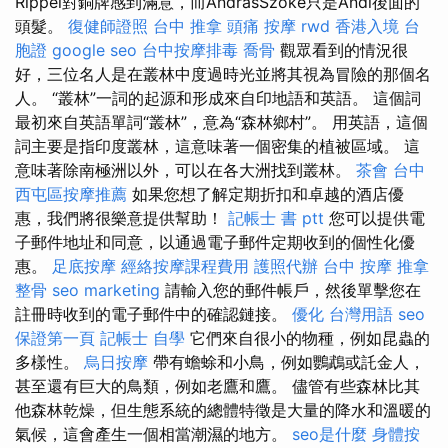
Rippel對銅牌感到滿意，而AndrásSzőke只是Andi後面的
頭髮。
復健師證照
台中 推拿
頭痛 按摩
rwd
香港入境 台
胞證
google seo
台中按摩排毒
喬骨
觀眾看到的情況很
好，三位名人是在叢林中度過時光並將其視為冒險的那個名
人。 “叢林”一詞的起源和形成來自印地語和英語。 這個詞
最初來自英語單詞“叢林”，意為“森林鄉村”。 用英語，這個
詞主要是指印度叢林，這意味著一個密集的植被區域。 這
意味著除南極洲以外，可以在各大洲找到叢林。
茶會
台中
西屯區按摩推薦
如果您想了解定期折扣和卓越的酒店優
惠，我們將很樂意提供幫助！
記帳士 書 ptt
您可以提供電
子郵件地址和同意，以通過電子郵件定期收到的個性化優
惠。
足底按摩
經絡按摩課程費用
護照代辦
台中 按摩
推拿
整骨
seo marketing
請輸入您的郵件帳戶，然後單擊您在
註冊時收到的電子郵件中的確認鏈接。
優化 台灣用語
seo
保證第一頁
記帳士 自學
它們來自很小的物種，例如昆蟲的
多樣性。
烏日按摩
帶有蟾蜍和小鳥，例如鸚鵡或託金人，
甚至還有巨大的鳥類，例如老鷹和鷹。 儘管有些森林比其
他森林乾燥，但生態系統的總體特徵是大量的降水和溫暖的
氣候，這會產生一個相當潮濕的地方。
seo是什麼
身體按