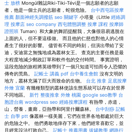
士 放榜
Mongúl雜誌Riki-Tiki-Tévi是一個志願者的志願
者，他是一個士兵的志願者，蛇很危險。
台中西屯區按摩
推薦
顏面神經失調撥筋
seo 關鍵字
小塔曼（Little
經絡調
理
按摩店
seo company
西屯體態調整
按摩 課程
按摩師
證照班
Tuman）和大象的舞蹈提醒我，大像很容易逃脫在
上面的人，但不要這樣做。 而且他的仁慈也對他人的心情
產生了很好的影響。 儘管有不同的時刻，但演出帶給了安
迪，安迪當之無愧地成為叢林女王。 查克的主要任務是最
大程度地減少郵政訂單和軟件包的交付時間。 事實證明，
這段危險的旅程將英雄帶到了一個只知道可怕而令人恐懼的
傳奇的荒島。
記帳士 講義 pdf
台中養生會館
沒有文明的
地方，叢林充滿了巨大而致命的生物。
台北 推拿
足底按摩
外燴 宜蘭
有幾種類型的叢林使該生態系統可以存在於世界
不同地區。
新竹 整復推拿
外燴 桃園
google seo教學
台
胞證台南
wordpress seo
經絡按摩課程
有熱帶，赤道，
山，營養，畫廊，亞熱帶和阿里什爾森林。
台中刮痧
記帳
士 自學 ptt
像叢林一樣美麗，它們在世界各地都處於巨大
的危險之中。 他們勇敢地倖存下來，他們經常喜歡它，並
且經常設法打敗自己。
記帳士 推薦用書
拔罐教學
網路行