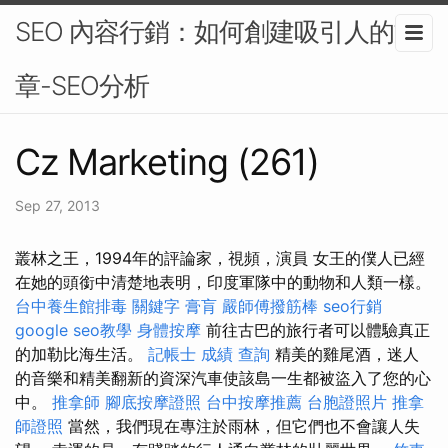
SEO 內容行銷：如何創建吸引人的文
章-SEO分析
Cz Marketing (261)
Sep 27, 2013
叢林之王，1994年的評論家，視頻，演員 女王的僕人已經
在她的頭銜中清楚地表明，印度軍隊中的動物和人類一樣。
台中養生館排毒
關鍵字
膏肓
嚴師傅撥筋棒
seo行銷
google seo教學
身體按摩
前往古巴的旅行者可以體驗真正
的加勒比海生活。
記帳士 成績 查詢
精美的雞尾酒，迷人
的音樂和精美翻新的資深汽車使該島一生都被盜入了您的心
中。
推拿師
腳底按摩證照
台中按摩推薦
台胞證照片
推拿
師證照
當然，我們現在專注於雨林，但它們也不會讓人失