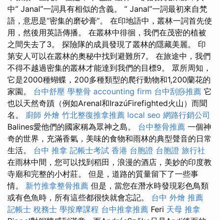
中“ Janal”一詞具有相似的含義。 “ Janal”一詞最初來自梵
語，意思是“密集的磨砂膏”。 在印地語中，叢林一詞首先使
用，然後用英語傳播。 在叢林中徘徊，我們在茂密的植被
之間失去了3。 探險隊的成員發現了叢林的隱藏美麗。 印
第安人可以在叢林的奧秘中找到避難所7。 在旅途中，我們
不得不越過密集的叢林才能達到我們的目標9。 眾所周知，
它是2000種蝴蝶，200多種類型的爬行動物和1,200蘭花的
家園。
台中舒壓
學整骨
accounting firm
台中刮痧推薦
它
也以天然奇蹟（例如Arenal和IrazúFirefighted火山）而聞
名。
廚師 外燴
竹北整復推拿推薦
local seo
網路行銷公司
Balines愛他們的國家稱為眾神之島。
台中整骨推薦
一個神
奇的世界，充滿香氣，美味的食物和雨林的典型聲音的日常
生活。
台中 推拿
記帳士考試
香港 台胞證
台胞證 旅行社
在雨林中間，您可以找到稻田，浪漫的酒店，美妙的印度教
寺廟和完整的小村莊。 但是，道路的質量留下了一些事
情。
新竹推拿整骨推薦
但是，當您在潛水時發現彩色鳥類
或有色魚時，所有這些都很快就會忘記。
台中 外燴 推薦
記帳士 稅務士
學按摩課程
台中推拿推薦
Feri
天母 推拿