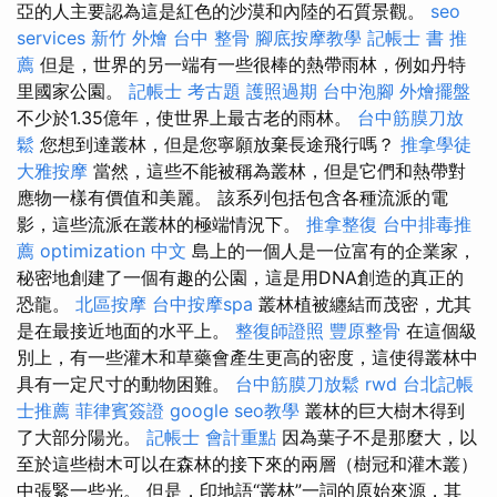
亞的人主要認為這是紅色的沙漠和內陸的石質景觀。
seo
services
新竹 外燴
台中 整骨
腳底按摩教學
記帳士 書 推
薦
但是，世界的另一端有一些很棒的熱帶雨林，例如丹特
里國家公園。
記帳士 考古題
護照過期
台中泡腳
外燴擺盤
不少於1.35億年，使世界上最古老的雨林。
台中筋膜刀放
鬆
您想到達叢林，但是您寧願放棄長途飛行嗎？
推拿學徒
大雅按摩
當然，這些不能被稱為叢林，但是它們和熱帶對
應物一樣有價值和美麗。 該系列包括包含各種流派的電
影，這些流派在叢林的極端情況下。
推拿整復
台中排毒推
薦
optimization 中文
島上的一個人是一位富有的企業家，
秘密地創建了一個有趣的公園，這是用DNA創造的真正的
恐龍。
北區按摩
台中按摩spa
叢林植被纏結而茂密，尤其
是在最接近地面的水平上。
整復師證照
豐原整骨
在這個級
別上，有一些灌木和草藥會產生更高的密度，這使得叢林中
具有一定尺寸的動物困難。
台中筋膜刀放鬆
rwd
台北記帳
士推薦
菲律賓簽證
google seo教學
叢林的巨大樹木得到
了大部分陽光。
記帳士 會計重點
因為葉子不是那麼大，以
至於這些樹木可以在森林的接下來的兩層（樹冠和灌木叢）
中張緊一些光。 但是，印地語“叢林”一詞的原始來源，其