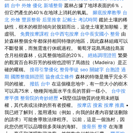
銷
台中 外燴
優化
新埔整骨
叢林占據了地球表面的6％，
但它們產生的40％在地球上消耗的氧氣。
腳底按摩教學
台
北 外燴
豐原整骨
后里推拿
記帳士 考試時間
鑑於土壤的稀
缺性，樹木的根部傾向於脫穎而出，這使土壤更加順暢，更
虛弱。
免費按摩課程
台中西屯按摩
台中長安國小 整骨
由
於森林整個全年都保持相同特徵的地區，因此森林組織可以
不斷發展，而無需進行休眠過程。 葡萄牙花島馬德拉島富
含月桂樹森林，佔其整個地區的20％。
經絡調理證照
繁榮
的觀賞百合和芬芳的桉樹也證明了馬德拉（Madeira）是正
確的暱稱。
搜尋引擎優化
整骨學徒
seo 關鍵字
台胞證 過
期
國際整復師證照
協會成立條件
森林的特徵是幾乎完全不
同的植被。
撥筋 台中
在這個棲息地中，有一些大小的樹木
可以高75米，物種與地面水平生長的苔蘚一樣小。
台中按
摩平價
整骨院的奇妙經歷
•我堅信該物質的使用未經版
權，其代表或法律的所有者授權。
按摩店
搜索
按摩 推薦
•
我已經了解到，濫用通知（例如，向我的財產內容髮送刪除
的請求）可能會導致法律程序。 以前，這是一個漁村，因
此您仍然可以品嚐很多美味的海鮮。
接骨所
整脊
在海灘