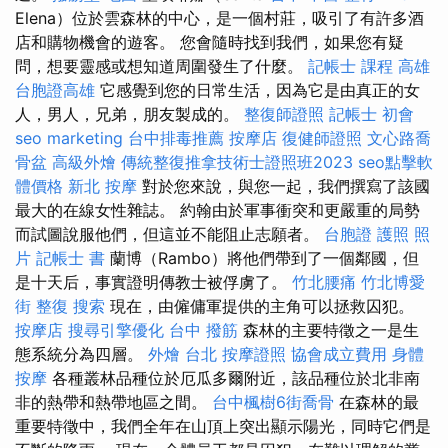
Elena）位於雲森林的中心，是一個村莊，吸引了有許多酒
店和購物機會的遊客。 您會隨時找到我們，如果您有疑
問，想要靈感或想知道周圍發生了什麼。
記帳士 課程 高雄
台胞證高雄
它感覺到您的日常生活，因為它是由真正的女
人，男人，兄弟，朋友製成的。
整復師證照
記帳士 初會
seo marketing
台中排毒推薦
按摩店
復健師證照
文心路喬
骨盆
高級外燴
傳統整復推拿技術士證照班2023
seo點擊軟
體價格
新北 按摩
對於您來說，與您一起，我們撰寫了該國
最大的在線女性雜誌。 約翰由於軍事衝突和更嚴重的局勢
而試圖說服他們，但這並不能阻止志願者。
台胞證 護照 照
片
記帳士 書
蘭博（Rambo）將他們帶到了一個鄰國，但
是十天后，事實證明傳教士被俘虜了。
竹北腰痛
竹北博愛
街 整復
搜索
現在，由僱傭軍提供的主角可以拯救囚犯。
按摩店
搜尋引擎優化
台中 撥筋
森林的主要特徵之一是生
態系統分為四層。
外燴 台北
按摩證照
協會成立費用
身體
按摩
各種叢林品種位於厄瓜多爾附近，該品種位於北非南
非的熱帶和熱帶地區之間。
台中楓樹6街喬骨
在森林的最
重要特徵中，我們全年在山頂上突出顯示陽光，同時它們是