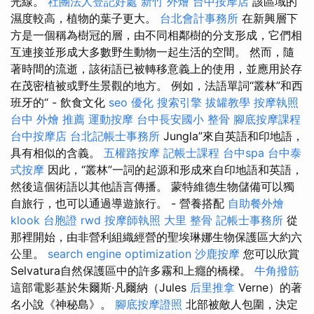
光線。
社團法人登記好處
新竹 外燴
台中按摩店
該區域的
濕度較高，植物的葉子更大。
台北會計事務所
在新興層下
方是一個稱為樹冠的層，由不同相鄰樹的分支形成，它們相
互連接並形成大多數野生動物一起生活的空間。 然而，隨
著時間的流逝，該術語已被轉移意義上的使用，並應用於存
在茂密植被或野生景觀的地方。 例如，法語單詞“叢林”和西
班牙的“ - 飲食文化
seo 優化
搜索引擎
拔罐教學
按摩執照
台中 外燴 推薦
運動按摩
台中長安國小 整骨
腳底按摩課程
台中按摩店
台北記帳士事務所
Jungla”來自英語和印地語，
具有相似的含義。
五權路按摩
記帳士課程
台中spa
台中泰
式按摩
因此，“叢林”一詞的起源和形成來自印地語和英語，
然後這個術語以其他語言傳播。 蒙特維德生物儲備可以獨
自旅行，也可以通過導遊旅行。 - 營養搭配
自助餐外燴
klook 台胞證
rwd
按摩師執照
大里 整骨
記帳士事務所
從
那裡開始，由非營利組織經營的聖埃琳娜生物保護區大約六
公里。
search engine optimization
沙鹿按摩
您可以欣賞
Selvatura自然保護區中的許多霧和上癮的橋樑。
牛角撥筋
這部電影基於朱爾斯·凡爾納（Jules
后里推拿
Verne）的著
名小說《神秘島》。
腳底按摩證照
北部被敵人包圍，決定