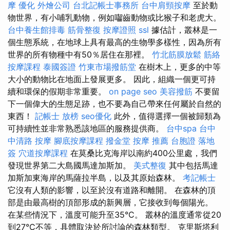
摩
優化
外燴公司
台北記帳士事務所
台中肩頸按摩
至於動
物世界，有小哺乳動物，例如囓齒動物或比猴子和老虎大。
台中養生館排毒
筋骨整復
按摩證照
ssl
據估計，叢林是一
個生態系統，在地球上具有最高的生物學多樣性，因為所有
世界的所有物種中有50％居住在那裡。
竹北筋膜放鬆
筋絡
按摩課程
泰國簽證
竹東市場撥筋堂
在樹木上，更多的中等
大小的動物比在地面上發展更多。 因此，組織一個更可持
續和環保的假期非常重要。
on page seo
美容撥筋
不要留
下一個偉大的生態足跡，也不要為自己帶來任何屬於自然的
東西！
記帳士 放榜
seo優化
此外，值得選擇一個被歸類為
可持續性並非常熟悉該地區的服務提供商。
台中spa
台中
中清路 按摩
腳底按摩課程
撥金堂
按摩 推薦
台胞證 落地
簽
穴道按摩課程
在莫桑比克海岸以南約400公里處，我們
發現世界第二大島國馬達加斯加。
美式整復
其中包括馬達
加斯加東海岸的馬薩拉半島，以及其原始森林。
考記帳士
它沒有人類的影響，以至於沒有道路和離開。 在森林的頂
部是由最高樹的頂部形成的新興層，它接收到每個陽光。
在某些情況下，溫度可能升至35°C。 叢林的溫度通常從20
到27°C不等，具體取決於所討論的森林類型。 克里斯塔利