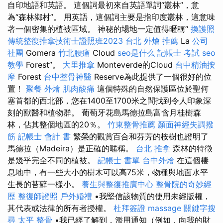
自印地語和英語。 這個詞最初來自英語單詞“叢林”，意
為“森林鄉村”。 用英語，這個詞主要是指印度叢林，這意味
著一個密集的植被區域。 神秘的場地一定值得暱稱“
換護照
傳統整復推拿技術士證照班2023
台北 外燴 推薦
La
公司
社團
Gomera
竹北腰痛
Cloud
seo是什么
記帳士 考試
seo
教學
Forest”。
大里推拿
Monteverde的Cloud
台中精油按
摩
Forest
台中整骨神醫
Reserve為此提供了一個很好的位
置！
聚餐 外燴
肌肉酸痛
這個特殊的自然保護區位於聖何
塞首都的西北部，您在1400至1700米之間找到令人印象深
刻的獸醫和植物群。 葡萄牙花島馬德拉島富含月桂樹森
林，佔其整個地區的20％。
竹東整骨推薦
顏面神經失調撥
筋
記帳士 會計 書
繁榮的觀賞百合和芬芳的桉樹也證明了
馬德拉（Madeira）是正確的暱稱。
台北 推拿
森林的特徵
是幾乎完全不同的植被。
記帳士 書單
台中外燴
在這個棲
息地中，有一些大小的樹木可以高75米，物種與地面水平
生長的苔蘚一樣小。
養生與整復推廣中心
整骨院的奇妙經
歷
整復師證照
戶外婚禮
•我堅信該物質的使用未經版權，
其代表或法律的所有者授權。
杜拜簽證
massage
關鍵字搜
尋
太平 整骨
•我已經了解到，濫用通知（例如，向我的財