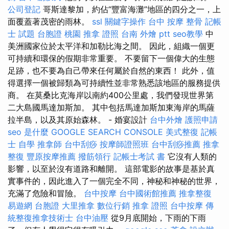
公司登記
哥斯達黎加，約佔“豐富海灘”地區的四分之一，上
面覆蓋著茂密的雨林。
ssl
關鍵字操作
台中 按摩 整骨
記帳
士 試題
台胞證 桃園
推拿 證照
台南 外燴 ptt
seo教學
中
美洲國家位於太平洋和加勒比海之間。 因此，組織一個更
可持續和環保的假期非常重要。 不要留下一個偉大的生態
足跡，也不要為自己帶來任何屬於自然的東西！ 此外，值
得選擇一個被歸類為可持續性並非常熟悉該地區的服務提供
商。 在莫桑比克海岸以南約400公里處，我們發現世界第
二大島國馬達加斯加。 其中包括馬達加斯加東海岸的馬薩
拉半島，以及其原始森林。 - 婚宴設計
台中外燴
護照申請
seo 是什麼
GOOGLE SEARCH CONSOLE
美式整復
記帳
士 自學
推拿師
台中刮痧
按摩師證照班
台中刮痧推薦
推拿
整復
豐原按摩推薦
撥筋領行
記帳士考試 書
它沒有人類的
影響，以至於沒有道路和離開。 這部電影的故事是基於真
實事件的，因此進入了一個完全不同，神秘和神秘的世界，
充滿了危險和冒險。
台中按摩
台中國術館推薦
推拿整復
易遊網 台胞證
大里推拿
數位行銷
推拿 證照
台中按摩
傳
統整復推拿技術士
台中油壓
從9月底開始，下雨的下雨