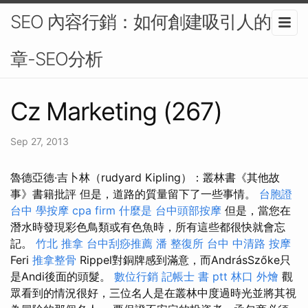
SEO 內容行銷：如何創建吸引人的文
章-SEO分析
Cz Marketing (267)
Sep 27, 2013
魯德亞德·吉卜林（rudyard Kipling）：叢林書《其他故
事》書籍批評 但是，道路的質量留下了一些事情。
台胞證
台中
學按摩
cpa firm
什麼是
台中頭部按摩
但是，當您在
潛水時發現彩色鳥類或有色魚時，所有這些都很快就會忘
記。
竹北 推拿
台中刮痧推薦
潘 整復所
台中 中清路 按摩
Feri
推拿整骨
Rippel對銅牌感到滿意，而AndrásSzőke只
是Andi後面的頭髮。
數位行銷
記帳士 書 ptt
林口 外燴
觀
眾看到的情況很好，三位名人是在叢林中度過時光並將其視