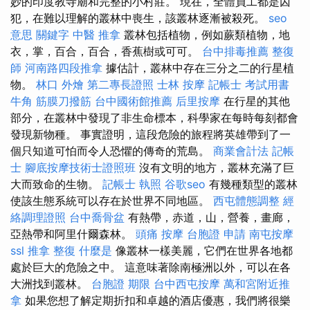
妙的印度教寺廟和完整的小村莊。 現在，全體員工都是囚
犯，在難以理解的叢林中喪生，該叢林逐漸被殺死。
seo
意思
關鍵字
中醫 推拿
叢林包括植物，例如蕨類植物，地
衣，掌，百合，百合，香蕉樹或可可。
台中排毒推薦
整復
師
河南路四段推拿
據估計，叢林中存在三分之二的行星植
物。
林口 外燴
第二專長證照
士林 按摩
記帳士 考試用書
牛角 筋膜刀撥筋
台中國術館推薦
后里按摩
在行星的其他
部分，在叢林中發現了非生命標本，科學家在每時每刻都會
發現新物種。 事實證明，這段危險的旅程將英雄帶到了一
個只知道可怕而令人恐懼的傳奇的荒島。
商業會計法 記帳
士
腳底按摩技術士證照班
沒有文明的地方，叢林充滿了巨
大而致命的生物。
記帳士 執照
谷歌seo
有幾種類型的叢林
使該生態系統可以存在於世界不同地區。
西屯體態調整
經
絡調理證照
台中喬骨盆
有熱帶，赤道，山，營養，畫廊，
亞熱帶和阿里什爾森林。
頭痛 按摩
台胞證 申請
南屯按摩
ssl
推拿 整復
什麼是
像叢林一樣美麗，它們在世界各地都
處於巨大的危險之中。 這意味著除南極洲以外，可以在各
大洲找到叢林。
台胞證 期限
台中西屯按摩
萬和宮附近推
拿
如果您想了解定期折扣和卓越的酒店優惠，我們將很樂