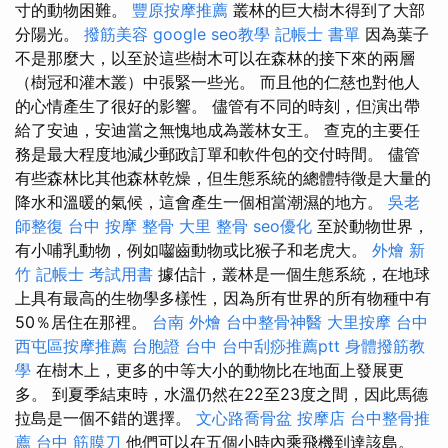
寸的動物困難。
豐原按摩推薦
叢林的巨大樹木得到了大部
分陽光。
撥筋美容
google seo教學
記帳士 書單
因為葉子
不是那麼大，以至於這些樹木可以在森林的接下來的兩層
（樹冠和灌木叢）中張緊一些光。 而且他的仁慈也對他人
的心情產生了很好的影響。 儘管有不同的時刻，但演出帶
給了安迪，安迪當之無愧地成為叢林女王。 查克的主要任
務是最大程度地減少郵政訂單和軟件包的交付時間。 儘管
有些森林比其他森林乾燥，但生態系統的總體特徵是大量的
降水和溫暖的氣候，這會產生一個相當潮濕的地方。
吳老
師整復
台中 按摩 整骨
大里 整骨
seo優化
至於動物世界，
有小哺乳動物，例如囓齒動物或比猴子和老虎大。
外燴 新
竹
記帳士 考試用書
據估計，叢林是一個生態系統，在地球
上具有最高的生物學多樣性，因為所有世界的所有物種中有
50％居住在那裡。
台南 外燴
台中整骨神醫
大里按摩
台中
西屯區按摩推薦
台胞證 台中
台中刮痧推薦ptt
身體撥筋教
學
在樹木上，更多的中等大小的動物比在地面上發展更
多。 到夏季結束時，水溫仍然在22至23度之間，因此馬德
拉島是一個不錯的選擇。
文心路喬骨盆
按摩店
台中整骨推
薦
台中 筋膜刀
他們可以在五個小時內乘飛機到達該島。