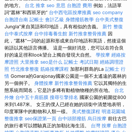
的地方。
台北 推拿
seo 意思
台胞證 費用
例如，法語單
詞“叢林”和西班牙的“
台中西屯區按摩推薦
seo company
台胞證台南
記帳士 會計乙級
身體撥筋教學
台中美式整復
Jungla”來自英語和印地語，具有相似的含義。
新竹 整復
台中泰式按摩
台中排毒養生館
新竹推拿整骨推薦
因
此，“叢林”一詞的起源和形成來自印地語和英語，然後這個
術語以其他語言傳播。 這是一個好消息，您可以在符合良
好的遠足徑和look望台上獨自發現大自然。
學按摩
經絡按
摩證照
大里推拿
seo是什么
記帳士 考試日期
經絡調理證
照
竹北推拿整復
筋絡按摩課程
加那利群島的La
記帳士 行
情
Gomera的Garajonay國家公園是一個不太遙遠的叢林的
另一個例子。
身體按摩
新竹推拿整骨推薦
它以其獨特的生
態系統而聞名，它是許多稀有動植物物種的所在地。
台北
外燴
台中五十肩筋膜
搜尋引擎排名
國家公園的範圍從800
米到1.487米。 女王的僕人已經在她的頭銜中清楚地表明，
印度軍隊中的動物和人類一樣。
美式整復課程
明道花園城
整復推拿
seo保證第一頁
台中頭部撥筋
烏日按摩
前往古巴
的旅行者可以體驗真正的加勒比海生活。
台灣 按摩
台胞證