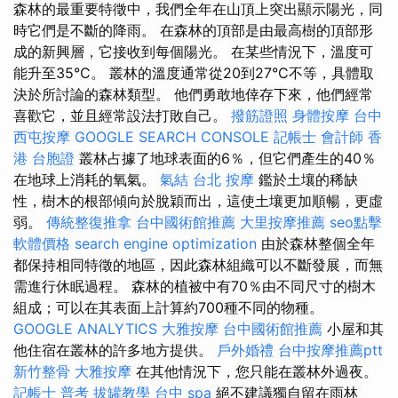
森林的最重要特徵中，我們全年在山頂上突出顯示陽光，同
時它們是不斷的降雨。 在森林的頂部是由最高樹的頂部形
成的新興層，它接收到每個陽光。 在某些情況下，溫度可
能升至35°C。 叢林的溫度通常從20到27°C不等，具體取
決於所討論的森林類型。 他們勇敢地倖存下來，他們經常
喜歡它，並且經常設法打敗自己。
撥筋證照
身體按摩
台中
西屯按摩
GOOGLE SEARCH CONSOLE
記帳士 會計師
香
港 台胞證
叢林占據了地球表面的6％，但它們產生的40％
在地球上消耗的氧氣。
氣結
台北 按摩
鑑於土壤的稀缺
性，樹木的根部傾向於脫穎而出，這使土壤更加順暢，更虛
弱。
傳統整復推拿
台中國術館推薦
大里按摩推薦
seo點擊
軟體價格
search engine optimization
由於森林整個全年
都保持相同特徵的地區，因此森林組織可以不斷發展，而無
需進行休眠過程。 森林的植被中有70％由不同尺寸的樹木
組成；可以在其表面上計算約700種不同的物種。
GOOGLE ANALYTICS
大雅按摩
台中國術館推薦
小屋和其
他住宿在叢林的許多地方提供。
戶外婚禮
台中按摩推薦ptt
新竹整骨
大雅按摩
在其他情況下，您只能在叢林外過夜。
記帳士 普考
拔罐教學
台中 spa
絕不建議獨自留在雨林