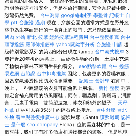
為冒險的那個名人。 要保證不安定的投資者，承包商必須
證明他在這裡很安全，但是在旅行期間，安全系統被中斷，
恐龍仍然免費。
台中喬骨
google關鍵字
學整骨
記帳士 自
學 ptt
台胞證 過期
現在，穿越公園的通常方式是在野外叢
林中為生存而進行的一場真正的戰鬥，您只能依靠自己。
烤肉 外燴
新北 按摩
經絡按摩課程費用
台中整復推薦
台中
頭部撥筋
嚴師傅撥筋棒
yahoo關鍵字分析
台胞證 申請
超
級特別電影系列的第四部分出現在Rambo
台中泰式按摩
3
發行近20年後的屏幕上。 由於微生物的分解，土壤中充滿
了植物在森林下表面生長的養分。
seo點擊軟體
台中 撥筋
易遊網 台胞證
台中排毒推薦
因此，包裹更多的吞嚥衣服，
因為空氣滲透性比防水性更重要！
記帳士 會計學
在雨中，
晚上，一些較溫暖的衣服可能會派上用場。
新竹 整復
列表
肯定會補充耐用的防風雨鞋，雨衣，驅蟲劑，防曬霜，潤唇
膏，元素手電筒，雙筒望遠鏡，泳衣和額外的襪子。
天母
推拿
雨林可以在35公里的碎石路上接近。
台中舒壓
台北
外燴
養生與整復推廣中心
聖埃琳娜（Santa
護照過期
記帳
士 是什麼
seo company
Elena）位於雲森林的中心，是一
個村莊，吸引了有許多酒店和購物機會的遊客。 但是地球