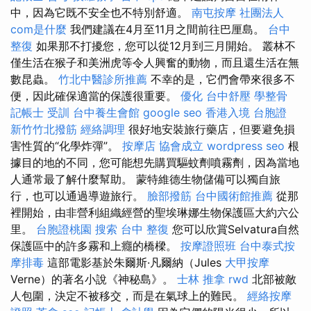
中，因為它既不安全也不特別舒適。
南屯按摩
社團法人
com是什麼
我們建議在4月至11月之間前往巴厘島。
台中
整復
如果那不打擾您，您可以從12月到三月開始。 叢林不
僅生活在猴子和美洲虎等令人興奮的動物，而且還生活在無
數昆蟲。
竹北中醫診所推薦
不幸的是，它們會帶來很多不
便，因此確保適當的保護很重要。
優化
台中舒壓
學整骨
記帳士 受訓
台中養生會館
google seo
香港入境 台胞證
新竹竹北撥筋
經絡調理
很好地安裝旅行藥店，但要避免損
害性質的“化學炸彈”。
按摩店
協會成立
wordpress seo
根
據目的地的不同，您可能想先購買驅蚊劑噴霧劑，因為當地
人通常最了解什麼幫助。 蒙特維德生物儲備可以獨自旅
行，也可以通過導遊旅行。
臉部撥筋
台中國術館推薦
從那
裡開始，由非營利組織經營的聖埃琳娜生物保護區大約六公
里。
台胞證桃園
搜索
台中 整復
您可以欣賞Selvatura自然
保護區中的許多霧和上癮的橋樑。
按摩證照班
台中泰式按
摩排毒
這部電影基於朱爾斯·凡爾納（Jules
大甲按摩
Verne）的著名小說《神秘島》。
士林 推拿
rwd
北部被敵
人包圍，決定不被移交，而是在氣球上的難民。
經絡按摩