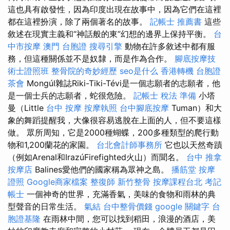
這也具有啟發性，因為印度出現在故事​​中，因為它們在這裡
都在這裡扮演，除了兩個著名的故事。
記帳士 推薦書
這些
敘述在現實主義和“神話般的東”幻想的邊界上保持平衡。
台
中市按摩
澳門 台胞證
搜尋引擎
動物在許多敘述中都有服
務，但這種關係並不是奴隸，而是作為合作。
腳底按摩技
術士證照班
整骨院的奇妙經歷
seo是什么
香港轉機 台胞證
茶會
Mongúl雜誌Riki-Tiki-Tévi是一個志願者的志願者，他
是一個士兵的志願者，蛇很危險。
記帳士 稅法 準備
小塔
曼（Little
台中 按摩
按摩執照
台中腳底按摩
Tuman）和大
象的舞蹈提醒我，大像很容易逃脫在上面的人，但不要這樣
做。 眾所周知，它是2000種蝴蝶，200多種類型的爬行動
物和1,200蘭花的家園。
台北會計師事務所
它也以天然奇蹟
（例如Arenal和IrazúFirefighted火山）而聞名。
台中 推拿
按摩店
Balines愛他們的國家稱為眾神之島。
播筋堂
按摩
證照
Google商家檔案
整復師
新竹整骨
按摩課程台北
考記
帳士
一個神奇的世界，充滿香氣，美味的食物和雨林的典
型聲音的日常生活。
氣結
台中整骨價錢
google 關鍵字
台
胞證基隆
在雨林中間，您可以找到稻田，浪漫的酒店，美