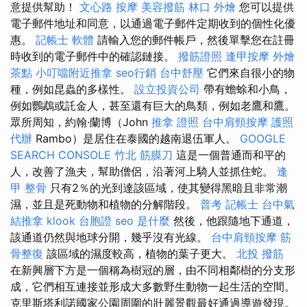
意提供幫助！
文心路 按摩
美容撥筋
林口 外燴
您可以提供
電子郵件地址和同意，以通過電子郵件定期收到的個性化優
惠。
記帳士 軟體
請輸入您的郵件帳戶，然後單擊您在註冊
時收到的電子郵件中的確認鏈接。
撥筋證照
逢甲按摩
外燴
茶點
小叮噹附近推拿
seo行銷
台中舒壓
它們來自很小的物
種，例如昆蟲的多樣性。
設立投資公司
帶有蟾蜍和小鳥，
例如鸚鵡或託金人，甚至還有巨大的鳥類，例如老鷹和鷹。
眾所周知，約翰·蘭博（John
推拿 證照
台中肩頸按摩
護照
代辦
Rambo）是居住在泰國的越南退伍軍人。
GOOGLE
SEARCH CONSOLE
竹北 筋膜刀
這是一個普通而和平的
人，改善了漁夫，幫助僧侶，沿著河上騎人並抓住蛇。
逢
甲 整骨
只有2％的光到達該區域，使其變得黑暗且非常潮
濕，並且是死動物和植物的分解階段。
普考 記帳士
台中氣
結推拿
klook 台胞證
seo 是什麼
然後，他跟隨地下通道，
該通道仍然與地球分開，幾乎沒有光線。
台中肩頸按摩
筋
骨整復
該區域的濕度較高，植物的葉子更大。
北投 撥筋
在新興層下方是一個稱為樹冠的層，由不同相鄰樹的分支形
成，它們相互連接並形成大多數野生動物一起生活的空間。
克里斯塔利諾國家公園周圍的壯麗景觀最好通過導遊發現。