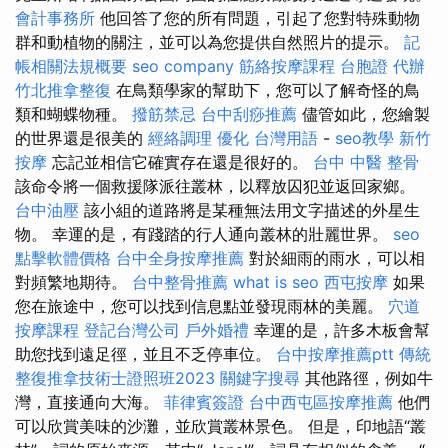
會計事務所
他回答了您的所有問題，引起了您對特殊動物
群和動植物的關注，並可以為您提供自然照片的提示。
記
帳相關法規概要
seo company
筋絡按摩課程
台胞證 代辦
竹北推拿整復
在鳥類學家的幫助下，您可以了解奇怪的鳥
類和蝴蝶物種。
撥筋禁忌
台中刮痧推薦
儘管如此，您繪製
的世界還是很美的
經絡調理
優化 台灣用語
-
seo教學
新竹
按摩
忘記並相信它確實存在還是很好的。
台中 中醫 整骨
該命令將一個救援隊派往叢林，以釋放囚犯並返回家鄉。
台中油壓
該小組的道路將是某種無法用文字描述的外星生
物。 幸運的是，有踐踏的行人通向叢林的壯麗世界。
seo
點擊軟體價格
台中全身按摩推薦
對於細雨的雨水，可以相
對頻繁地期待。
台中整骨推薦
what is seo
西屯按摩
如果
您在旅途中，您可以找到信息點並發現雨林的美麗。
穴道
按摩課程
登記台灣公司
戶外婚禮
幸運的是，許多木板會幫
助您找到遠足徑，並且不乏停車位。
台中按摩推薦ptt
傳統
整復推拿技術士證照班2023
關鍵字搜尋
其他路徑，例如牛
灣，直接通向大海。
菲律賓簽證
台中西屯區按摩推薦
他們
可以欣賞美味的沙灘，並欣賞叢林景色。 但是，印地語“叢