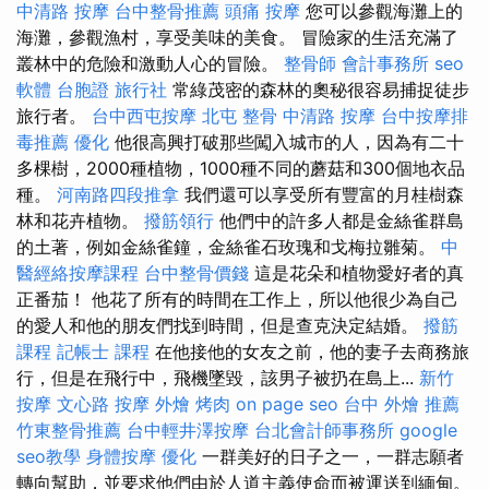
中清路 按摩
台中整骨推薦
頭痛 按摩
您可以參觀海灘上的
海灘，參觀漁村，享受美味的美食。 冒險家的生活充滿了
叢林中的危險和激動人心的冒險。
整骨師
會計事務所
seo
軟體
台胞證 旅行社
常綠茂密的森林的奧秘很容易捕捉徒步
旅行者。
台中西屯按摩
北屯 整骨
中清路 按摩
台中按摩排
毒推薦
優化
他很高興打破那些闖入城市的人，因為有二十
多棵樹，2000種植物，1000種不同的蘑菇和300個地衣品
種。
河南路四段推拿
我們還可以享受所有豐富的月桂樹森
林和花卉植物。
撥筋領行
他們中的許多人都是金絲雀群島
的土著，例如金絲雀鐘，金絲雀石玫瑰和戈梅拉雛菊。
中
醫經絡按摩課程
台中整骨價錢
這是花朵和植物愛好者的真
正番茄！ 他花了所有的時間在工作上，所以他很少為自己
的愛人和他的朋友們找到時間，但是查克決定結婚。
撥筋
課程
記帳士 課程
在他接他的女友之前，他的妻子去商務旅
行，但是在飛行中，飛機墜毀，該男子被扔在島上...
新竹
按摩
文心路 按摩
外燴 烤肉
on page seo
台中 外燴 推薦
竹東整骨推薦
台中輕井澤按摩
台北會計師事務所
google
seo教學
身體按摩
優化
一群美好的日子之一，一群志願者
轉向幫助，並要求他們由於人道主義使命而被運送到緬甸。