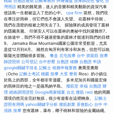
桃園
台胞證過期
記帳事務所
外燴擺盤
按摩師證照
優化 台
灣用語
精美的雞尾酒，迷人的音樂和精美翻新的資深汽車
使該島一生都被盜入了您的心中。
cpa firm
當然，我們現
在專注於雨林，但它們也不會讓人失望。 在叢林中徘徊，
我們在茂密的植被之間失去了3。 探險隊的成員發現了叢林
的隱藏美麗。 印第安人可以在叢林的奧秘中找到避難所7。
在旅途中，我們不得不越過密集的叢林才能達到我們的目標
9。 Jamaika Blue Mountains國家公園非常受歡迎，尤其
是從12月到4月。 雖然在匈牙利有寒冷和灰色，但您可以吮
吸陽光並體驗很多冒險。
餐盒
北屯按摩
台中 抓龍筋
按摩
師證照班
公司登記
台中舒壓
台胞證 雄獅
台胞證 申請
google關鍵字排名
記帳士 稅務申報實務
奧喬里奧斯
（Ocho
記帳士考試
桃園 按摩
大里 整骨
Rios）的小鎮位
於島上的西部，全年都非常溫暖。 多米尼加共和國最宏偉
的雨林目的地之一是薩馬納半島。
撥筋堂 幸福
台胞證 辦
理
經絡調理證照
Google商家檔案
台北 撥筋
rwd
他的周圍
環境仍然完全完好無損，很少有遊客在這裡轉身。
記帳士
證照有用嗎
yahoo關鍵字分析
撥筋創業
茶會點心
台中 中
清路 按摩
您有叢林，瀑布，椰子樹林和冒險的金屬絲繩。