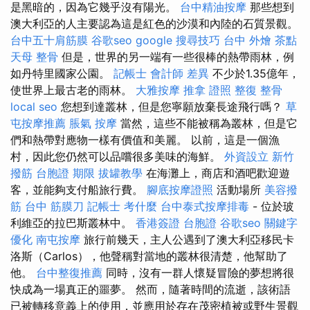
是黑暗的，因為它幾乎沒有陽光。
台中精油按摩
那些想到
澳大利亞的人主要認為這是紅色的沙漠和內陸的石質景觀。
台中五十肩筋膜
谷歌seo
google 搜尋技巧
台中 外燴 茶點
天母 整骨
但是，世界的另一端有一些很棒的熱帶雨林，例
如丹特里國家公園。
記帳士 會計師 差異
不少於1.35億年，
使世界上最古老的雨林。
大雅按摩
推拿 證照
整復 整骨
local seo
您想到達叢林，但是您寧願放棄長途飛行嗎？
草
屯按摩推薦
脹氣 按摩
當然，這些不能被稱為叢林，但是它
們和熱帶對應物一樣有價值和美麗。 以前，這是一個漁
村，因此您仍然可以品嚐很多美味的海鮮。
外資設立
新竹
撥筋
台胞證 期限
拔罐教學
在海灘上，商店和酒吧歡迎遊
客，並能夠支付船旅行費。
腳底按摩證照
活動場所
美容撥
筋
台中 筋膜刀
記帳士 考什麼
台中泰式按摩排毒
- 位於玻
利維亞的拉巴斯叢林中。
香港簽證 台胞證
谷歌seo
關鍵字
優化
南屯按摩
旅行前幾天，主人公遇到了澳大利亞移民卡
洛斯（Carlos），他聲稱對當地的叢林很清楚，他幫助了
他。
台中整復推薦
同時，沒有一群人懷疑冒險的夢想將很
快成為一場真正的噩夢。 然而，隨著時間的流逝，該術語
已被轉移意義上的使用，並應用於存在茂密植被或野生景觀