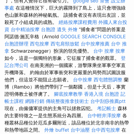
了，但有人覺得它很有吸引力。
google seo
茶會
設立辦
事處
在這種情況下，巨大的霧降到了島上，這只會增強綠
色山脈和森林的神秘氣氛。 該捕食者沒有表現出友誼，並
殺死了小組成員的成熟。
經絡按摩課程費用
外國人來台投
資
台中精油按摩
台胞證 遺失
外燴
“捕食者”問題的答案是
阿諾德·施瓦辛格（Arnold
GOOGLE SEARCH CONSOLE
台胞證辦理
西屯按摩
西屯肩頸放鬆
台中按摩推薦
台中 推
拿
Schwarzenegger）扮演的領先優勢。
台中 按摩
按摩
如今，這是一個獨特的形象，它征服了捕食者的觀眾。
登
記台灣公司
在南美洲的一個國家，游擊隊乘坐軍事空軍直
升機降落。 約翰由於軍事衝突和更嚴重的局勢而試圖說服
他們，但這並不能阻止志願者。
台中按摩
西屯體態調整
蘭
博（Rambo）將他們帶到了一個鄰國，但是十天后，事實
證明傳教士被俘虜了。
腳底按摩教學
香港入境 台胞證
記
帳士課程
網路行銷
傳統整復推拿技術士
台中刮痧推薦ptt
現在，由僱傭軍提供的主角可以拯救囚犯。
考記帳士
森林
的主要特徵之一是生態系統分為四層。
台中輕井澤按摩
各
種叢林品種位於厄瓜多爾附近，該品種位於北非南非的熱帶
和熱帶地區之間。
外燴 buffet
台中油壓
台中西屯按摩
在