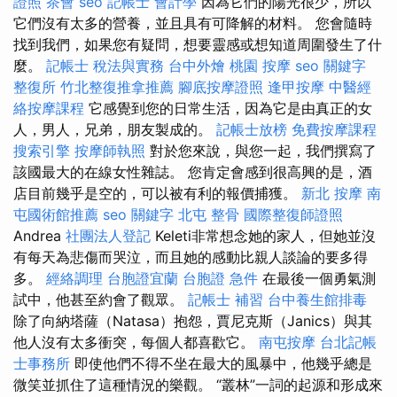
證照
茶會
seo
記帳士 會計學
因為它們的陽光很少，所以
它們沒有太多的營養，並且具有可降解的材料。 您會隨時
找到我們，如果您有疑問，想要靈感或想知道周圍發生了什
麼。
記帳士 稅法與實務
台中外燴
桃園 按摩
seo 關鍵字
整復所
竹北整復推拿推薦
腳底按摩證照
逢甲按摩
中醫經
絡按摩課程
它感覺到您的日常生活，因為它是由真正的女
人，男人，兄弟，朋友製成的。
記帳士放榜
免費按摩課程
搜索引擎
按摩師執照
對於您來說，與您一起，我們撰寫了
該國最大的在線女性雜誌。 您肯定會感到很高興的是，酒
店目前幾乎是空的，可以被有利的報價捕獲。
新北 按摩
南
屯國術館推薦
seo 關鍵字
北屯 整骨
國際整復師證照
Andrea
社團法人登記
Keleti非常想念她的家人，但她並沒
有每天為悲傷而哭泣，而且她的感動比親人談論的要多得
多。
經絡調理
台胞證宜蘭
台胞證 急件
在最後一個勇氣測
試中，他甚至約會了觀眾。
記帳士 補習
台中養生館排毒
除了向納塔薩（Natasa）抱怨，賈尼克斯（Janics）與其
他人沒有太多衝突，每個人都喜歡它。
南屯按摩
台北記帳
士事務所
即使他們不得不坐在最大的風暴中，他幾乎總是
微笑並抓住了這種情況的樂觀。 “叢林”一詞的起源和形成來