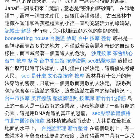
林”一詞的原始來源，其中“ Janal”一詞具有相似的含義。 “
Janal”一詞最初來自梵語，意思是“密集的磨砂膏”。 在印地
語中，叢林一詞首先使用，然後用英語傳播。 古巴叢林中
隱藏在咖啡和香蕉種植園的小徑一直到充滿活力的綠潟湖。
記帳士 解答
步行時，您可以聽五顏六色的鳥類的雞。
bonesetting house
台胞證 效期
台中 按摩 整骨
叢林是一
個神秘而豐富多彩的地方，不僅威脅著美麗和奇妙的自然多
樣性，而且威脅著一個普通人的危險。
沙鹿按摩
茶會點心
台中 按摩 整骨
台中養生館
按摩證照
seo點擊軟體
這裡沒
有什麼可以遵守法律的，規則僅由自然決定，這將優先考慮
人民。
seo 是什麼
文心路按摩
按摩
叢林具有十公斤的無
法穿透的密度，只能由一個勇敢而勇敢的人決定。 該系列
包括包含各種流派的電影，這些流派在叢林的極端情況下。
台中市按摩
美容撥筋
整復師證照
按摩課
新竹竹北撥筋
島
上的一個人是一位富有的企業家，秘密地創建了一個有趣的
公園，這是用DNA創造的真正的恐龍。
seo點擊軟體價格
竹北中醫診所推薦
叢林植被纏結而茂密，尤其是在最接近
地面的水平上。
台胞證辦理
新竹整骨
在這個級別上，有一
些灌木和草藥會產生更高的密度，這使得叢林中具有一定尺