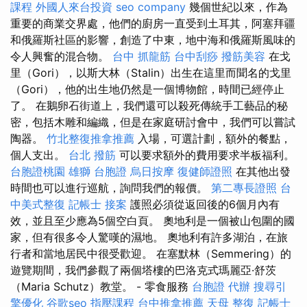
課程
外國人來台投資
seo company
幾個世紀以來，作為
重要的商業交界處，他們的廚房一直受到土耳其，阿塞拜疆
和俄羅斯社區的影響，創造了中東，地中海和俄羅斯風味的
令人興奮的混合物。
台中 抓龍筋
台中刮痧
撥筋美容
在戈
里（Gori），以斯大林（Stalin）出生在這里而聞名的戈里
（Gori），他的出生地仍然是一個博物館，時間已經停止
了。 在鵝卵石街道上，我們還可以殺死傳統手工藝品的秘
密，包括木雕和編織，但是在家庭研討會中，我們可以嘗試
陶器。
竹北整復推拿推薦
入場，可選計劃，額外的餐點，
個人支出。
台北 撥筋
可以要求額外的費用要求半板福利。
台胞證桃園
雄獅 台胞證
烏日按摩
復健師證照
在其他出發
時間也可以進行巡航，詢問我們的報價。
第二專長證照
台
中美式整復
記帳士 接案
護照必須從返回後的6個月內有
效，並且至少應為5個空白頁。 奧地利是一個被山包圍的國
家，但有很多令人驚嘆的濕地。 奧地利有許多湖泊，在旅
行者和當地居民中很受歡迎。 在塞默林（Semmering）的
遊覽期間，我們參觀了兩個塔樓的巴洛克式瑪麗亞·舒茨
（Maria Schutz）教堂。 - 零食服務
台胞證 代辦
搜尋引
擎優化
谷歌seo
指壓課程
台中推拿推薦
天母 整復
記帳士