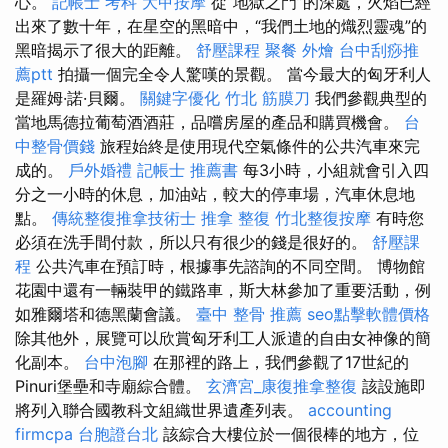
心。
記帳士 考科
大甲按摩
從“地獄之門”的深處，火焰已經
出來了數十年，在星空的黑暗中，“我們土地的熾烈靈魂”的
黑暗揭示了很大的距離。
舒壓課程
聚餐 外燴
台中刮痧推
薦ptt
拍攝一個完全令人驚嘆的景觀。 當今最大的匈牙利人
是羅姆·諾·貝爾。
關鍵字優化
竹北 筋膜刀
我們參觀典型的
當地馬德拉葡萄酒酒莊，品嚐房屋的產品和購買機會。
台
中整骨價錢
旅程始終是使用現代空氣條件的公共汽車來完
成的。
戶外婚禮
記帳士 推薦書
每3小時，小組就會引入四
分之一小時的休息，加油站，較大的停車場，汽車休息地
點。
傳統整復推拿技術士
推拿 整復
竹北整復按摩
有時您
必須在洗手間付款，所以只有很少的錢是很好的。
舒壓課
程
公共汽車在預訂時，根據事先諮詢的不同空間。 博物館
花園中還有一輛裝甲的鐵路車，斯大林參加了重要活動，例
如雅爾塔和德黑蘭會議。
臺中 整骨 推薦
seo點擊軟體價格
除其他外，展覽可以欣賞匈牙利工人派遣的自由女神像的簡
化副本。
台中泡腳
在那裡的路上，我們參觀了17世紀的
Pinuri堡壘和寺廟綜合體。
玄濟宮_康復推拿整復
該設施即
將列入聯合國教科文組織世界遺產列表。
accounting
firmcpa
台胞證台北
該綜合大樓位於一個很棒的地方，位