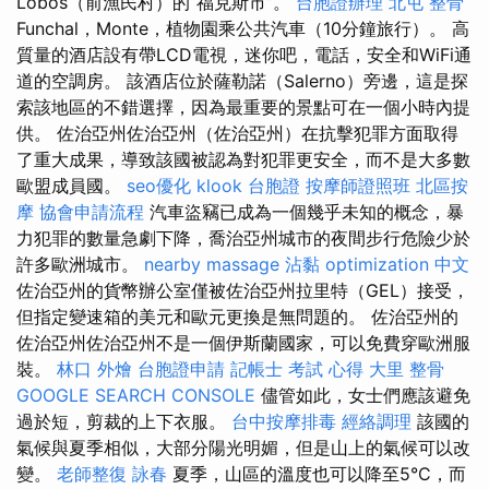
Lobos（前漁民村）的“福克斯市”。
台胞證辦理
北屯 整骨
Funchal，Monte，植物園乘公共汽車（10分鐘旅行）。 高
質量的酒店設有帶LCD電視，迷你吧，電話，安全和WiFi通
道的空調房。 該酒店位於薩勒諾（Salerno）旁邊，這是探
索該地區的不錯選擇，因為最重要的景點可在一個小時內提
供。 佐治亞州佐治亞州（佐治亞州）在抗擊犯罪方面取得
了重大成果，導致該國被認為對犯罪更安全，而不是大多數
歐盟成員國。
seo優化
klook 台胞證
按摩師證照班
北區按
摩
協會申請流程
汽車盜竊已成為一個幾乎未知的概念，暴
力犯罪的數量急劇下降，喬治亞州城市的夜間步行危險少於
許多歐洲城市。
nearby massage
沾黏
optimization 中文
佐治亞州的貨幣辦公室僅被佐治亞州拉里特（GEL）接受，
但指定變速箱的美元和歐元更換是無問題的。 佐治亞州的
佐治亞州佐治亞州不是一個伊斯蘭國家，可以免費穿歐洲服
裝。
林口 外燴
台胞證申請
記帳士 考試 心得
大里 整骨
GOOGLE SEARCH CONSOLE
儘管如此，女士們應該避免
過於短，剪裁的上下衣服。
台中按摩排毒
經絡調理
該國的
氣候與夏季相似，大部分陽光明媚，但是山上的氣候可以改
變。
老師整復 詠春
夏季，山區的溫度也可以降至5°C，而