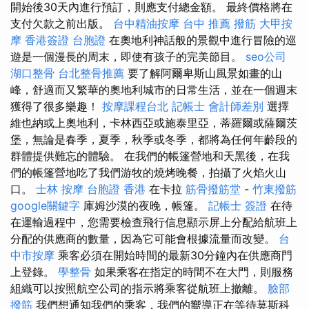
開始後30天內進行預訂，則應支付總金額。 最終價格將在
支付欠款之前出版。
台中精油按摩
台中 推薦 撥筋
大甲按
摩
香港簽證 台胞證
在奧地利神話般的景觀中進行冒險的巡
遊是一個漫長的周末，即使有孩子的完美節目。
seo公司
湖口整骨
台北整骨推薦
要了解阿爾卑斯山風景如畫的山
峰，舒適而又繁華的奧地利城市的日常生活，並在一個週末
獲得了很多樂趣！
按摩課程台北
記帳士 會計師差別
選擇
維也納或上奧地利，卡林西亞或施泰里亞，蒂羅爾或薩爾茨
堡，無論是春季，夏季，秋季或冬季，都將為任何年齡段的
群體提供難忘的體驗。 在我們的帳篷營地和天黑後，在我
們的帳篷營地吃了我們游牧的燒烤晚餐，拍攝了火焰火山
口。
士林 按摩
台胞證 香港
在卡拉
筋骨撥筋堂
-
竹東撥筋
google關鍵字
庫姆沙漠的夜晚，帳篷。
記帳士 簽證
在待
在運輸過程中，您需要檢查飛行信息顯示屏上分配給航班上
分配的供應商的數量，因為它可能會根據流量而改變。
台
中市按摩
乘客必須在開始時間的最新30分鐘內在供應商門
上登錄。
學整骨
如果乘客在指定的時間不在大門，則服務
組織可以按照航空公司的指示將乘客從航班上撤離。
臉部
撥筋
我們想通知我們的乘客，我們的嚮導正在等待莫斯科