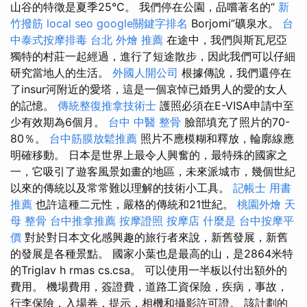
山谷的特徵是夏季25°C。 我們停在公園，品嚐著名的“
新
竹撥筋
local seo
google關鍵字排名
Borjomi”礦泉水。
台
中泰式按摩排毒
台北 外燴 推薦
在途中，我們與斯瓦尼亞
獨特的村莊一起經過，進行了短途散步，因此我們可以仔細
研究當地人的生活。
外國人開公司
根據傳說，我們還停在
了insur河附近的愛塔，這是一個哀悼已婚男人的愛的女人
的記憶。
傳統整復推拿技術士
護照必須在E-VISA申請中至
少有效期為6個月。
台中 中醫 整骨
臉部填充了照片的70-
80％。
台中筋膜放鬆推薦
照片不應模糊和釋放，輪廓線應
明確移動。 日本是世界上最令人興奮的，最特殊的國家之
一，它吸引了遊客風景如畫的地區，未來派城市，幾個世紀
以來的傳統以及常常難以理解的技術小工具。
記帳士 用書
推薦
也許這種二元性，嚴格的傳統和21世紀。
桃園外燴
天
母 整骨
台中推拿推薦
按摩證照
按摩店
什麼是
台中按摩平
價
對於對日本文化感興趣的旅行者來說，新舊發展，新舊
的發展是各種景點。 國家小葉也是最高的山，是2864米特
的Triglav h rmas cs.csa。 可以使用一半板以付出額外的
費用。 機場費用，簽證費，道路工資保險，疾病，事故，
行李保險，入場券，提示，相機和攝影許可證。 該計劃的