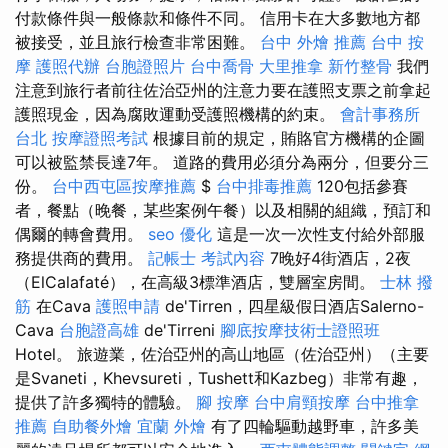
付款條件與一般條款和條件不同。 信用卡在大多數地方都
被接受，並且旅行檢查非常困難。
台中 外燴 推薦
台中 按
摩
護照代辦
台胞證照片
台中喬骨
大里推拿
新竹整骨
我們
注意到旅行者前往佐治亞州的注意力要在護照支票之前拿起
護照現金，因為腐敗運動受護照機構的約束。
會計事務所
台北
按摩證照考試
根據目前的規定，賄賂官方機構的企圖
可以被監禁長達7年。 道路的費用必須分為兩分，但要分三
份。
台中西屯區按摩推薦
$
台中排毒推薦
120包括參賽
者，餐點（晚餐，某些案例午餐）以及相關的組織，預訂和
偶爾的轉會費用。
seo 優化
這是一次一次性支付給外部服
務提供商的費用。
記帳士 考試內容
7晚好4街酒店，2夜
（ElCalafaté），在高級3標準酒店，雙層室房間。
士林 撥
筋
在Cava
護照申請
de'Tirren，四星級假日酒店Salerno-
Cava
台胞證高雄
de'Tirreni
腳底按摩技術士證照班
Hotel。 旅遊業，佐治亞州的高山地區（佐治亞州）（主要
是Svaneti，Khevsureti，Tushett和Kazbeg）非常有趣，
提供了許多獨特的體驗。
腳 按摩
台中肩頸按摩
台中推拿
推薦
自助餐外燴
宜蘭 外燴
有了四輪驅動越野車，許多美