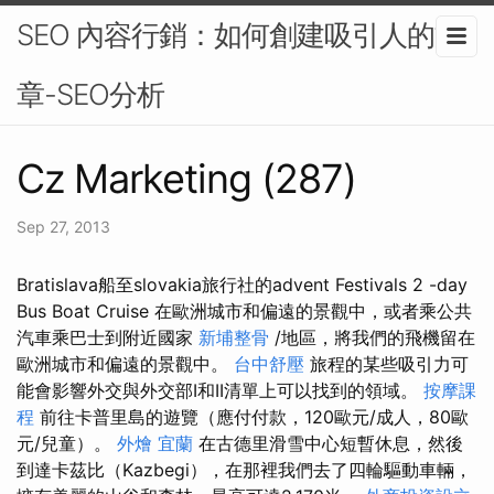
SEO 內容行銷：如何創建吸引人的文
章-SEO分析
Cz Marketing (287)
Sep 27, 2013
Bratislava船至slovakia旅行社的advent Festivals 2 -day
Bus Boat Cruise 在歐洲城市和偏遠的景觀中，或者乘公共
汽車乘巴士到附近國家
新埔整骨
/地區，將我們的飛機留在
歐洲城市和偏遠的景觀中。
台中舒壓
旅程的某些吸引力可
能會影響外交與外交部I和II清單上可以找到的領域。
按摩課
程
前往卡普里島的遊覽（應付付款，120歐元/成人，80歐
元/兒童）。
外燴 宜蘭
在古德里滑雪中心短暫休息，然後
到達卡茲比（Kazbegi），在那裡我們去了四輪驅動車輛，