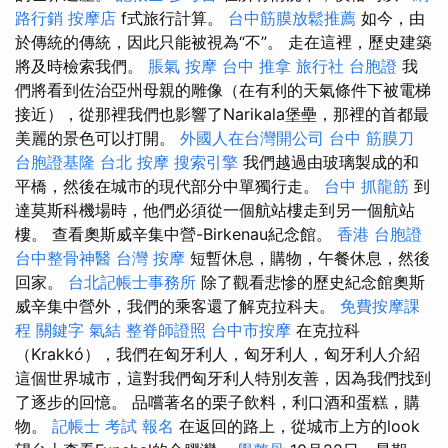
路行銷
按摩店
f式旅行計算。
台中筋膜放鬆推薦
如今，由
於傳統的傳統，因此只能被視為“不”。 走在這裡，歷史建築
將及時檢索我們。
脹氣 按摩
台中 推拿
旅行社 台胞證
我
們將看到佐治亞州母親的雕像（在有利的天氣條件下被電梯
接近），從那裡我們也影響了Narikala堡壘，那裡的首都最
美麗的景色可以打開。
外國人在台灣開公司
台中 筋膜刀
台胞證基隆
台北 按摩
搜索引擎
我們越過由玻璃製成的和
平橋，然後在城市的現代部分中單獨行走。
台中 抓龍筋
到
達莫斯科機場時，他們必須從一個航站樓走到另一個航站
樓。 查看奧斯威辛集中營-Birkenau紀念館。
香港 台胞證
台中整骨神醫
台灣 按摩
短暫休息，購物，午餐休息，然後
回家。
台北記帳士事務所
除了觀看悲慘的歷史紀念館奧斯
威辛集中營外，我們的乘客還了解克拉科夫。
免費按摩課
程
關鍵字
氣結
整脊師證照
台中市按摩
在克拉科
（Krakkó），我們在匈牙利人，匈牙利人，匈牙利人介紹
這個世界城市，這對我們匈牙利人特別友善，因為我們找到
了逐步的回憶。 品嚐著名的栗子飲料，利口酒和蛋糕，購
物。
記帳士 考試 報名
在返回的路上，從城市上方的look