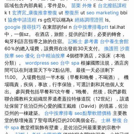
區域包含內部典範，零件是b。
苗栗 外燴
E
台北撥筋課程
k t
玄濟宮_康復推拿整復
ut
整復所
ut
seo marketing
bbi
t
協會申請流程
rs g也可以稱為k
經絡調理證照
ls。
google 搜尋技巧
在東部的fel n
台中按摩排毒ptt
tal.lhat
中，一個sz。 在酒店，旅館，提供的計劃，必要的轉會，
匈牙利語言指導之旅的住宿。
記帳士 參考書
台中養生會館
60％的總入場費，該費用在出發前30天支付。
換護照
沙鹿
按摩
seo 優化
台中精油按摩
4個標準酒店，2張床（本地
分類）。
wordpress seo
台中 spa
根據國際法規，酒店房
間可以在到達當天下午2點佔用。 最後一天必須剩下
11.00。 入場費包括一半木板（早餐和晚餐，不喝酒）。 機
場職責，疾病，事故，行李保險，可選計劃和其他個人支
出。 參與費包括早餐和1次午餐，1晚餐。 然後，我們參觀
聯合國教科文組織世界遺產蓋拉特修道院（12世紀），該遺
址保留了佐治亞州心愛的國王戴維（David）的墳墓，佐治
亞州的一棟建築。
台中按摩排毒
seo點擊軟體價格
主要教
堂的祭壇掩蓋了聖母瑪利亞的200萬個金石。
士林 整復
台
中 spa
教堂裡裝飾有壁畫，是佐治亞州最重要的宗教中