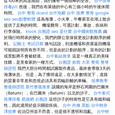
從100米的高度開始，我們擁有一個很棒的全景。
台中按摩
排毒ptt
然後，我們在布萊德的中心有三個小時的午後休閒
時間。
台中 整骨 dcard
台中泡腳
台中 按摩 整骨
google
seo
seo點擊軟體
這為海灘，小火車，午餐甚至在湖上散步
提供了足夠的時間。 機場費用，可選計劃，事故，疾病和
行李保險。
klook 台胞證
seo 是什麼
台中國術館推薦
由
於飛行時間表的變化，我們的辦公室保留更改計劃順序的權
利。
記帳士 考試日期
換句話說，到達機場和房屋返回機場
可能因說明而有所不同，但是由於計劃的順序，宣布的計劃
或景點將不會被錯過。
台中氣結推拿
這是一種真正的美味
佳餚，是美食家的一種方式。
台胞證 效期
大里 整骨
整脊
師證照
我們大部分時間都試圖製作產品，最終會導致3天的
海灘休息。 但是，為了獲得遠足，在大多數情況下，道路
的質量非常差和忽視必須具有四輪距離的車輛。
按摩教學
整復師證照
新竹整復推拿
該國的海岸是卵石周圍的巴圖米
（Batumi），在巴圖米（Batumi）以北的沙子。
台中泰式
按摩排毒
易遊網 台胞證
這些沙子的特殊性是它具有鐵和磁
性，因此適用於提示關節疾病。
台中 外燴 茶點
台中輕井
澤按摩
佐治亞州並不昂貴，但是很不透明和混亂。
台中輕