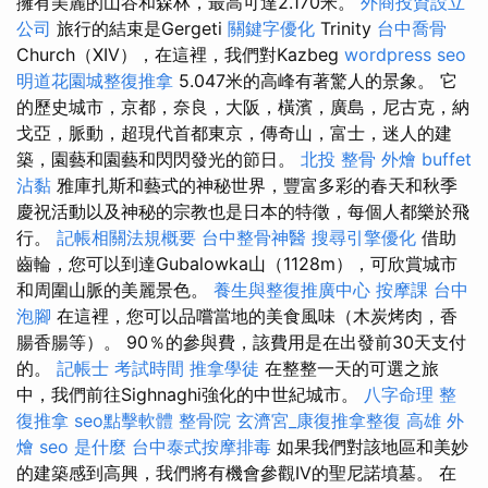
擁有美麗的山谷和森林，最高可達2.170米。
外商投資設立
公司
旅行的結束是Gergeti
關鍵字優化
Trinity
台中喬骨
Church（XIV），在這裡，我們對Kazbeg
wordpress seo
明道花園城整復推拿
5.047米的高峰有著驚人的景象。 它
的歷史城市，京都，奈良，大阪，橫濱，廣島，尼古克，納
戈亞，脈動，超現代首都東京，傳奇山，富士，迷人的建
築，園藝和園藝和閃閃發光的節日。
北投 整骨
外燴 buffet
沾黏
雅庫扎斯和藝式的神秘世界，豐富多彩的春天和秋季
慶祝活動以及神秘的宗教也是日本的特徵，每個人都樂於飛
行。
記帳相關法規概要
台中整骨神醫
搜尋引擎優化
借助
齒輪，您可以到達Gubalowka山（1128m），可欣賞城市
和周圍山脈的美麗景色。
養生與整復推廣中心
按摩課
台中
泡腳
在這裡，您可以品嚐當地的美食風味（木炭烤肉，香
腸香腸等）。 90％的參與費，該費用是在出發前30天支付
的。
記帳士 考試時間
推拿學徒
在整整一天的可選之旅
中，我們前往Sighnaghi強化的中世紀城市。
八字命理 整
復推拿
seo點擊軟體
整骨院
玄濟宮_康復推拿整復
高雄 外
燴
seo 是什麼
台中泰式按摩排毒
如果我們對該地區和美妙
的建築感到高興，我們將有機會參觀IV的聖尼諾墳墓。 在