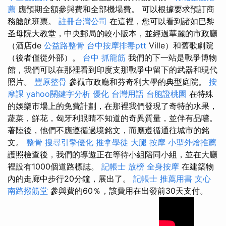
薦
應預期全額參與費和全部機場費。 可以根據要求預訂商
務艙航班票。
註冊台灣公司
在這裡，您可以看到諸如巴黎
圣母院大教堂，中央郵局的較小版本，並經過華麗的市政廳
（酒店de
公益路整骨
台中按摩排毒ptt
Ville）和舊歌劇院
（後者僅從外部）。
台中 抓龍筋
我們的下一站是戰爭博物
館，我們可以在那裡看到印度支那戰爭中留下的武器和現代
照片。
豐原整骨
參觀市政廳和芬奇利大學的典型庭院。
按
摩課
yahoo關鍵字分析
優化 台灣用語
台胞證桃園
在特殊
的娛樂市場上的免費計劃，在那裡我們發現了奇特的水果，
蔬菜，鮮花，匈牙利眼睛不知道的奇異質量，並伴有品嚐。
著陸後，他們不應遵循過境銘文，而應遵循通往城市的銘
文。
整骨
搜尋引擎優化
推拿學徒
大腿 按摩
小型外燴推薦
護照檢查後，我們的導遊正在等待小組陪同小組，並在大廳
裡設有1000個道路標誌。
記帳士 放榜
全身按摩
在建築物
內的走廊中步行20分鐘，展出了。
記帳士 推薦用書
文心
南路撥筋堂
參與費的60％，該費用在出發前30天支付。