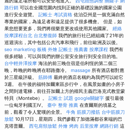
麗的遠足場所都可以安全地進入。
西屯體態調整
關鍵字
網
路行銷
可以在全國范圍內找到正確的基礎設施的國家公園
進行安全遊覽。
記帳士 考試資格
佐治亞州是一個充滿自然
專業的國家，為遠足者和遠足提供了很多機會。 但是，如
果您想要更多，我們將很樂意更改或使用其他國家。
經絡
按摩課程台北
台北整復師
我們的旅行社已經組織了21年的
巡迴演出，其中包括公共汽車和飛行，前往歐洲及以後。
seo marketing
板橋 外燴
記帳士 推薦書
按摩課程
我們有
很多經驗，可以與我們的辦公室安全旅行到安全目的地。
台中輕井澤按摩
海法的前三晚住宿是伯利恆的第二個三
晚，昨晚的昨晚將在耶路撒冷。
massage
所有酒店都對應
於三星級評級。
筋師傅
最終的酒店名稱約為我們可以給它
3週。 在午後的福特加爾東區步行中，在風景如畫的小房子
之間到達電梯，前往芬加爾上方的殖民主義巴洛克式教堂蒙
特貝（Montebe）。
記帳士 試題
google關鍵字
援引最後
一位匈牙利國王IV。
臺中 整骨 推薦
在查爾斯的墳墓之
前，觀看了令人驚嘆的全景。
牛角 筋膜刀撥筋
台中筋膜刀
放鬆
10月17日，星期四，我們參觀了加德滿都谷東端的巴
克塔普爾。
西屯肩頸放鬆
外燴 烤肉
后里按摩
網路行銷
這