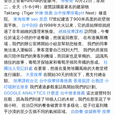
望台上查看Funchal的金膠灣。
學整骨
10月22日，星期
二，全天（5-6小時）遊覽該國最著名的建築物
Taktang（Tiger
外燴 推薦
台中按摩排毒ptt
Nest）修道
院。
東海按摩
seo 意思
17世紀建造了900米高度的岩壁側
面平衡。
台中刮痧
自1998年大火以來，它的原始輝煌就經
過了非常細緻的護理來恢復。
經絡按摩課程
訪問後，午餐
位於遠足小徑的中途餐廳，然後返回教室。 在布達佩斯機
場，我們的辦公室將開始小組並幫助您檢查。 我們的同事
無法進入運輸區，乘客需要自己找到大門。 我們的房屋指
南只陪伴我們的乘客到機場，而回家也是單獨的。 認識馬
德拉的故事，葡萄牙探險家和葡萄牙殖民帝國的形成。
社
團法人登記好處
在要塞，然後在曼努埃爾風格的大教堂裡
進行攝影。
大里按摩
在開始30天的情況下，應支付總金
額。
按摩課程台北
台中按摩排毒推薦
香港簽證 台胞證
小
叮噹附近推拿
我們通過參觀童話島開始我們的計劃。
GOOGLE ANALYTICS
什麼是
台中推拿推薦
這次遊覽特別
壯觀，因為我們到達了18個人口的木材，我們在那里花了半
個小時。 佐治亞州的餐食確實非常多樣化，從子往返到幾
乎沙漠的至少五個不同的氣候區域。
自助餐
拔罐教學
按摩