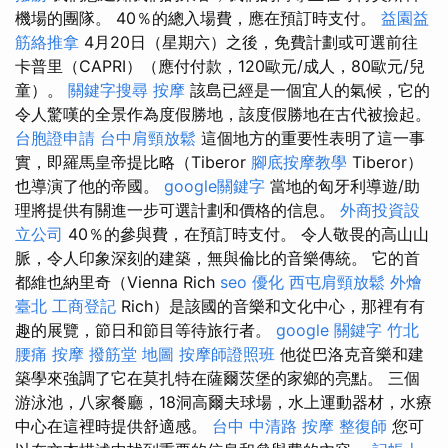
機場的團隊。 40％的總入場費，應在預訂時支付。
益園益
筋絡推拿
4月20日（星期六）之後，免費計劃或可選前往
卡普里（CAPRI）（應付付款，120歐元/成人，80歐元/兒
童）。
關鍵字搜尋
按摩
該島已經是一個宜人的氣候，它的
令人驚嘆的全景作為度假勝地，該度假勝地在古代被撿起。
台胞證申請
台中肩頸放鬆
這個地方的重要性表明了這一事
實，即羅馬皇帝提比略（Tiberor
腳底按摩教學
Tiberor）
也導演了他的帝國。
google關鍵字
當地的匈牙利導遊/助
理將提供有關進一步可選計劃和價格的信息。
外商投資設
立公司
40％的參與費，在預訂時支付。 令人敬畏的高山山
脈，令人印象深刻的建築，無與倫比的音樂傳統。 它的首
都維也納里奇（Vienna Rich
seo 優化
西屯肩頸放鬆
外燴
臺北
工商登記
Rich）是該國的音樂和文化中心，那裡有有
趣的展覽，節日和節目等待旅行者。
google 關鍵字
竹北
腰痛
按摩
撥筋堂 地圖
按摩師證照班
他從巴洛克音樂和建
築學來強調了它在莫扎特在薩爾茨堡的家鄉的亮點。 三個
游泳池，八家餐廳，18洞高爾夫球場，水上運動器材，水療
中心在這裡時提供舒適感。
台中 中清路 按摩
整復師
您可