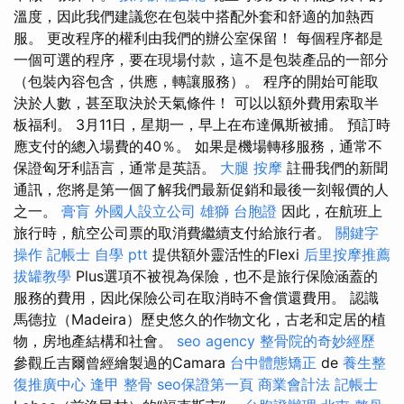
溫度，因此我們建議您在包裝中搭配外套和舒適的加熱西
服。 更改程序的權利由我們的辦公室保留！ 每個程序都是
一個可選的程序，要在現場付款，這不是包裝產品的一部分
（包裝內容包含，供應，轉讓服務）。 程序的開始可能取
決於人數，甚至取決於天氣條件！ 可以以額外費用索取半
板福利。 3月11日，星期一，早上在布達佩斯被捕。 預訂時
應支付的總入場費的40％。 如果是機場轉移服務，通常不
保證匈牙利語言，通常是英語。
大腿 按摩
註冊我們的新聞
通訊，您將是第一個了解我們最新促銷和最後一刻報價的人
之一。
膏肓
外國人設立公司
雄獅 台胞證
因此，在航班上
旅行時，航空公司票的取消費繼續支付給旅行者。
關鍵字
操作
記帳士 自學 ptt
提供額外靈活性的Flexi
后里按摩推薦
拔罐教學
Plus選項不被視為保險，也不是旅行保險涵蓋的
服務的費用，因此保險公司在取消時不會償還費用。 認識
馬德拉（Madeira）歷史悠久的作物文化，古老和定居的植
物，房地產結構和社會。
seo agency
整骨院的奇妙經歷
參觀丘吉​​爾曾經繪製過的Camara
台中體態矯正
de
養生整
復推廣中心
逢甲 整骨
seo保證第一頁
商業會計法 記帳士