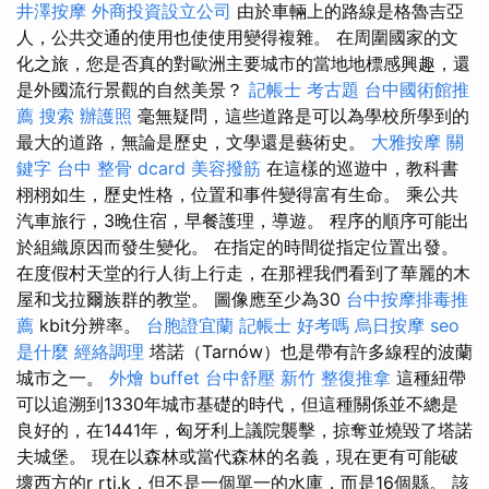
井澤按摩
外商投資設立公司
由於車輛上的路線是格魯吉亞
人，公共交通的使用也使使用變得複雜。 在周圍國家的文
化之旅，您是否真的對歐洲主要城市的當地地標感興趣，還
是外國流行景觀的自然美景？
記帳士 考古題
台中國術館推
薦
搜索
辦護照
毫無疑問，這些道路是可以為學校所學到的
最大的道路，無論是歷史，文學還是藝術史。
大雅按摩
關
鍵字
台中 整骨 dcard
美容撥筋
在這樣的巡遊中，教科書
栩栩如生，歷史性格，位置和事件變得富有生命。 乘公共
汽車旅行，3晚住宿，早餐護理，導遊。 程序的順序可能出
於組織原因而發生變化。 在指定的時間從指定位置出發。
在度假村天堂的行人街上行走，在那裡我們看到了華麗的木
屋和戈拉爾族群的教堂。 圖像應至少為30
台中按摩排毒推
薦
kbit分辨率。
台胞證宜蘭
記帳士 好考嗎
烏日按摩
seo
是什麼
經絡調理
塔諾（Tarnów）也是帶有許多線程的波蘭
城市之一。
外燴 buffet
台中舒壓
新竹 整復推拿
這種紐帶
可以追溯到1330年城市基礎的時代，但這種關係並不總是
良好的，在1441年，匈牙利上議院襲擊，掠奪並燒毀了塔諾
夫城堡。 現在以森林或當代森林的名義，現在更有可能破
壞西方的r rtj.k，但不是一個單一的水庫，而是16個縣。 該