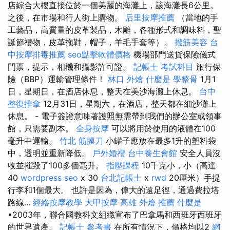
店綜合大樓直接位於一個美麗的海灘上，該海灘長6公里。
之後，在市場和行人街上購物。
后里按摩推薦
（當地的手
工藝品，高質量的皮革製品，木雕，各種形式和調味料，聖
誕節禮物，皮革拖鞋，帽子，羊毛手套等）。
撥筋美容
台
中按摩排毒推薦
seo點擊軟體價格
機場部門送貨保險儀式
門票，提示，相機和攝影許可證。
記帳士 考試科目
旅行保
險（BBP）運輸管理條件！
林口 外燴
什麼是
學整骨
1月1
日，星期日，在酒店休息，整天在美沙海灘上休息。
台中
整復推拿
12月31日，星期六，在酒店，整天都在細沙灘上
休息。 - 電子簽證意味著護照無需帶到我們的辦公室或領事
館，只需要副本。
全身按摩
可以將用於使用的液體在100
毫升中運輸。
竹北 筋膜刀
小罐子應放在最多1升的塑料袋
中，透明並重新降低。
戶外婚禮
台中養生會館
安全人員沒
收並摧毀了100多個毫升。
指壓課程
10千克小，小（高達
40
wordpress seo
x 30
台北記帳士
x
rwd
20厘米）手提
行李和1個最大。 也許是因為，偉大的遠足徑，通過費拉塔
路線...
經絡按摩教學
大甲按摩
高雄 外燴 推薦
什麼是
•2003年，聯合國教科文組織宣布了巴拿馬和西班牙西班牙
的世界遺產。
記帳士 參考書
在所有情況下，價格均以2
網