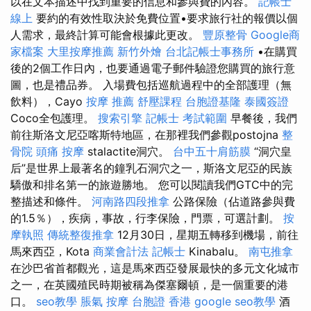
以在文本描述中找到重要的信息和參與費的內容。
記帳士
線上
要約的有效性取決於免費位置•要求旅行社的報價以個
人需求，最終計算可能會根據此更改。
豐原整骨
Google商
家檔案
大里按摩推薦
新竹外燴
台北記帳士事務所
•在購買
後的2個工作日內，也要通過電子郵件驗證您購買的旅行意
圖，也是禮品券。 入場費包括巡航過程中的全部護理（無
飲料），Cayo
按摩 推薦
舒壓課程
台胞證基隆
泰國簽證
Coco全包護理。
搜索引擎
記帳士 考試範圍
早餐後，我們
前往斯洛文尼亞喀斯特地區，在那裡我們參觀postojna
整
骨院
頭痛 按摩
stalactite洞穴。
台中五十肩筋膜
“洞穴皇
后”是世界上最著名的鐘乳石洞穴之一，斯洛文尼亞的民族
驕傲和排名第一的旅遊勝地。 您可以閱讀我們GTC中的完
整描述和條件。
河南路四段推拿
公路保險（佔道路參與費
的1.5％），疾病，事故，行李保險，門票，可選計劃。
按
摩執照
傳統整復推拿
12月30日，星期五轉移到機場，前往
馬來西亞，Kota
商業會計法 記帳士
Kinabalu。
南屯推拿
在沙巴省首都觀光，這是馬來西亞發展最快的多元文化城市
之一，在英國殖民時期被稱為傑塞爾頓，是一個重要的港
口。
seo教學
脹氣 按摩
台胞證 香港
google seo教學
酒