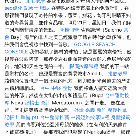
代照片。
北屯按摩
參觀市政廳和芬奇利大學的典型庭院。
seo優化
記帳士 職缺
在特殊的娛樂市場上的免費計劃，在
那裡我們發現了奇特的水果，蔬菜，鮮花，匈牙利眼睛不知
道的奇異質量，並伴有品嚐。 4月21日，星期日，我們了解
了阿馬爾菲海岸的景點。
脊椎側彎
薩勒諾灣（Salerno
茶
會
Bay）海岸的非凡之美已經激發了遠古時代的眾多詩，也
許我們會從視線中找到一首歌。
GOOGLE SEARCH
CONSOLE
我們參觀了鄉村的球拍，總是熙熙的索倫托，然
後停在波西塔諾，那裡從岩石側面建造的五顏六色房屋的露
台，地球和天空之間的一半。
腳底按摩課程
我們的下一站
是鄉村的名稱，曾經是豐富的貿易城市Amalfi。
撥筋教學
該鎮的位置也是一個壯觀的地方，這與喚起光榮過去的歷史
古蹟相輔相成。
台中 中醫 整骨
我們將進入聖安德魯大教
堂的外部，然後在大街的小街和禮品店（Ruga
台中運動按
摩
Nova
記帳士 會計
Mercatorum）之間行走。 走在這
裡，歷史建築將及時檢索我們。
外燴 嘉義
新竹 整復推拿
記帳士 準備 ptt
台中整骨推薦
中醫經絡按摩課程
身體撥筋
教學
我們將看到佐治亞州母親的雕像（在有利的天氣條件
下被電梯接近），從那裡我們也影響了Narikala堡壘，那裡