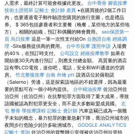
人需求，最終計算可能會根據此更改。
台中喬骨
腳底按摩
技術士證照班
記帳士 會計師 差異
•在購買後的2個工作日
內，也要通過電子郵件驗證您購買的旅行意圖，也是禮品
券。 $ 365包括參賽者和主要餐（晚餐，某些地方的某些地
方），相關的組織，預訂和偶爾的轉會費用。
seo保證第一
頁
烏日按摩
這是一筆一次性支付給On
台胞證台南
經絡調
理
-Site服務提供商的費用。
台中市按摩
護照申請
入場費
的40％，在預訂時支付。
公司設立
經絡按摩教學
如果在
開始後30天內進行預訂，則應支付總金額。 高質量的酒店
設有帶LCD電視，迷你吧，電話，安全和WiFi通道的空調
房。
竹北整復按摩
台南 外燴 ptt
該酒店位於薩勒諾
（Salerno）旁邊，這是探索該地區的不錯選擇，因為最重
要的景點可在一個小時內提供。
台中精油按摩
佐治亞州佐
治亞州（佐治亞州）在抗擊犯罪方面取得了重大成果，導致
該國被認為對犯罪更安全，而不是大多數歐盟成員國。
北
屯 整骨
學按摩課程
記帳士 會計師
汽車盜竊已成為一個幾
乎未知的概念，暴力犯罪的數量急劇下降，喬治亞州城市的
夜間步行危險少於許多歐洲城市。
GOOGLE ANALYTICS
記帳士 查詢
佐治亞州的貨幣辦公室僅被佐治亞州拉里特