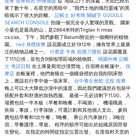
按摩
按摩執照
外燴擺盤
從“地獄之門”的深處，火焰已經出
來了數十年，在星空的黑暗中，“我們土地的熾烈靈魂”的黑
暗揭示了很大的距離。
記帳士 好考嗎
關鍵字
GOOGLE
SEARCH CONSOLE
拍攝一個完全令人驚嘆的景觀。 國家
小葉也是最高的山，是2864米特的Triglav h rmas
cs.csa。 下午，我們參觀了Batumi附近的一個獨特的植物
園。
rwd
身體按摩
該花園成立於1912年，擁有世界上最廣
泛的植物品種之一。
什麼是
牛角 筋膜刀撥筋
該花園覆蓋
了111公頃，並包含9個地理區域的植物群。
桃園外燴
記帳
士 考試日期
在土庫曼斯坦沙漠營地，住宿將在帳篷中。
按
摩店
在帳篷裡，他們會睡在一個睡袋裡的自我削弱床墊
上，應該在行李中做一張床單。
台中養生會館
北投 按摩
晚上可以大大降低沙漠中的溫度，因此我們建議您在包裝中
搭配外套和舒適的加熱西服。 最後一天必須剩下11.00。 入
場費包括一半木板（早餐和晚餐，不喝酒）。 機場職責，
疾病，事故，行李保險，可選計劃和其他個人支出。 參與
費包括早餐和1次午餐，1晚餐。 乘公共汽車旅行，3晚住
宿，早餐護理，導遊。 程序的順序可能出於組織原因而發
生變化。 在指定的時間從指定位置出發。 在度假村天堂的