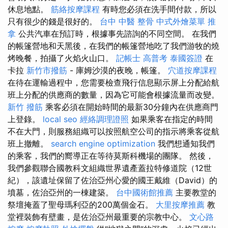
休息地點。
筋絡按摩課程
有時您必須在洗手間付款，所以
只有很少的錢是很好的。
台中 中醫 整骨
中式外燴菜單
推
拿
公共汽車在預訂時，根據事先諮詢的不同空間。 在我們
的帳篷營地和天黑後，在我們的帳篷營地吃了我們游牧的燒
烤晚餐，拍攝了火焰火山口。
記帳士 高普考
泰國簽證
在
卡拉
新竹市撥筋
- 庫姆沙漠的夜晚，帳篷。
穴道按摩課程
在待在運輸過程中，您需要檢查飛行信息顯示屏上分配給航
班上分配的供應商的數量，因為它可能會根據流量而改變。
新竹 撥筋
乘客必須在開始時間的最新30分鐘內在供應商門
上登錄。
local seo
經絡調理證照
如果乘客在指定的時間
不在大門，則服務組織可以按照航空公司的指示將乘客從航
班上撤離。
search engine optimization
我們想通知我們
的乘客，我們的嚮導正在等待莫斯科機場的團隊。 然後，
我們參觀聯合國教科文組織世界遺產蓋拉特修道院（12世
紀），該遺址保留了佐治亞州心愛的國王戴維（David）的
墳墓，佐治亞州的一棟建築。
台中國術館推薦
主要教堂的
祭壇掩蓋了聖母瑪利亞的200萬個金石。
大里按摩推薦
教
堂裡裝飾有壁畫，是佐治亞州最重要的宗教中心。
文心路