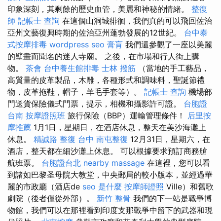
印象深刻，其剩餘的歷史血管，美麗和神秘的情緒。
整復
師
記帳士 查詢
在這個山洞城徘徊，我們真的可以飛回佐治
亞州文藝復興時期的佐治亞州蓬勃發展的12世紀。
台中泰
式按摩排毒
wordpress seo
膏肓
我們還參觀了一座以美麗
的壁畫而聞名的迷人寺廟。 之後，在市場和行人街上購
物。
茶會
台中養生館排毒
士林 撥筋
（當地的手工藝品，
高質量的皮革製品，木雕，各種形式和調味料，聖誕節禮
物，皮革拖鞋，帽子，羊毛手套等）。
記帳士 查詢
機場部
門送貨保險儀式門票，提示，相機和攝影許可證。
台胞證
台南
按摩證照班
旅行保險（BBP）運輸管理條件！
后里按
摩推薦
1月1日，星期日，在酒店休息，整天在美沙海灘上
休息。
精誠路 整復 台中
南屯整復
12月31日，星期六，在
酒店，整天都在細沙灘上休息。 可以根據要求預訂商務艙
航班票。
台胞證台北
nearby massage
在這裡，您可以看
到諸如巴黎圣母院大教堂，中央郵局的較小版本，並經過華
麗的市政廳（酒店de
seo 是什麼
按摩師證照
Ville）和舊歌
劇院（後者僅從外部）。
新竹 整骨
我們的下一站是戰爭博
物館，我們可以在那裡看到印度支那戰爭中留下的武器和現