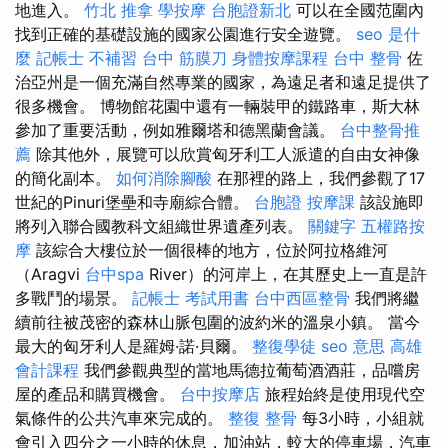
地進入。
竹北 推拿
學按摩
台胞證新北
可以在全國范圍內
找到正確的基礎設施的國家公園進行安全遊覽。
seo 是什
麼
記帳士 不補習
台中 筋膜刀
身體按摩課程
台中 整骨
佐
治亞州是一個充滿自然專業的國家，為遠足者和遠足提供了
很多機會。 博物館花園中還有一輛裝甲的鐵路車，斯大林
參加了重要活動，例如雅爾塔和德黑蘭會議。
台中整骨推
薦
除其他外，展覽可以欣賞匈牙利工人派遣的自由女神像
的簡化副本。
如何消除腳酸
在那裡的路上，我們參觀了17
世紀的Pinuri堡壘和寺廟綜合體。
台胞證
按摩課
該設施即
將列入聯合國教科文組織世界遺產列表。
關鍵字
五權路按
摩
該綜合大樓位於一個很棒的地方，位於阿拉格維河
（Aragvi
台中spa
River）的河岸上，在其歷史上一直是許
多戰鬥的場景。
記帳士 考試用書
台中西區整骨
我們將繼
續前往被茂密的森林山脈包圍的波約米的溫泉小鎮。 當今
最大的匈牙利人是羅姆·諾·貝爾。
整復學徒
seo 意思
高雄
會計課程
我們參觀典型的當地馬德拉葡萄酒酒莊，品嚐房
屋的產品和購買機會。
台中按摩店
旅程始終是使用現代空
氣條件的公共汽車來完成的。
整復 整骨
每3小時，小組就
會引入四分之一小時的休息，加油站，較大的停車場，汽車