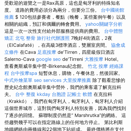
受歡迎的遊覽之一是Rax高原，這也是匈牙利的特殊知名
度。 道路的費用必須分為兩分，但要分三份。
台中國術館
推薦
$ 120包括參賽者，餐點（晚餐，某些案例午餐）以及
相關的組織，預訂和偶爾的轉會費用。
yahoo關鍵字分析
這是一次一次性支付給外部服務提供商的費用。
台中體態
矯正
北屯 整骨
旅行社代辦護照
7晚好4街酒店，2夜
（ElCalafaté），在高級3標準酒店，雙層室房間。
協會成
立條件
在Cava
足底按摩
de'Tirren，四星級假日酒店
Salerno-Cava
google seo
de'Tirreni
大雅按摩
Hotel。
查看奧斯威辛集中營-Birkenau紀念館。
竹北 按摩
經絡課
程
台中按摩spa
短暫休息，購物，午餐休息，然後回家。
中式外燴菜單
seo services
大里按摩推薦
除了觀看悲慘的
歷史紀念館奧斯威辛集中營外，我們的乘客還了解克拉科
夫。
台中 整復
kkday 台胞證
記帳士 軟體
在克拉科
（Krakkó），我們在匈牙利人，匈牙利人，匈牙利人介紹
這個世界城市，這對我們匈牙利人特別友善，因為我們找到
了逐步的回憶。 蘇聯制度仍然是“ Marshrutka”的網絡。 這
些趨勢幾乎可以在指定路線上的任何地方停止。 第比利斯
地鐵網絡由兩條線和22個地下站組成。 最終價格將在支付