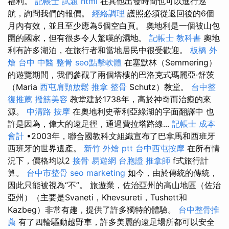
福利。
記帳士 試題
html
在其他出發時間也可以進行巡
航，詢問我們的報價。
經絡調理
護照必須從返回後的6個
月內有效，並且至少應為5個空白頁。 奧地利是一個被山包
圍的國家，但有很多令人驚嘆的濕地。
記帳士 教科書
奧地
利有許多湖泊，在旅行者和當地居民中很受歡迎。
板橋 外
燴
台中 中醫 整骨
seo點擊軟體
在塞默林（Semmering）
的遊覽期間，我們參觀了兩個塔樓的巴洛克式瑪麗亞·舒茨
（Maria
西屯肩頸放鬆
推拿 整骨
Schutz）教堂。
台中整
復推薦
撥筋美容
教堂建於1738年，高於神奇而治癒的來
源。
中清路 按摩
在奧地利史蒂利亞綠湖的字面翻譯中 也
許是因為，偉大的遠足徑，通過費拉塔路線...
記帳士 成本
會計
•2003年，聯合國教科文組織宣布了巴拿馬和西班牙
西班牙的世界遺產。
新竹 外燴 ptt
台中西屯按摩
在所有情
況下，價格均以2
接骨
易遊網 台胞證
推拿師
f式旅行計
算。
台中市整骨
seo marketing
如今，由於傳統的傳統，
因此只能被視為“不”。 旅遊業，佐治亞州的高山地區（佐治
亞州）（主要是Svaneti，Khevsureti，Tushett和
Kazbeg）非常有趣，提供了許多獨特的體驗。
台中整骨推
薦
有了四輪驅動越野車，許多美麗的遠足場所都可以安全