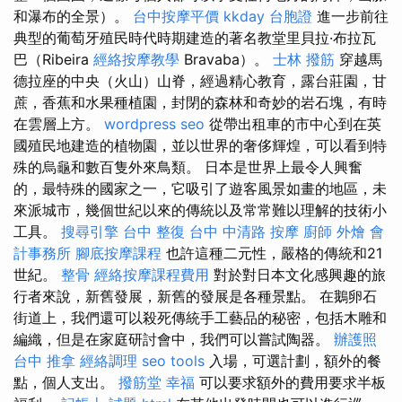
和瀑布的全景）。
台中按摩平價
kkday 台胞證
進一步前往
典型的葡萄牙殖民時代時期建造的著名教堂里貝拉·布拉瓦
巴（Ribeira
經絡按摩教學
Bravaba）。
士林 撥筋
穿越馬
德拉座的中央（火山）山脊，經過精心教育，露台莊園，甘
蔗，香蕉和水果種植園，封閉的森林和奇妙的岩石塊，有時
在雲層上方。
wordpress seo
從帶出租車的市中心到在英
國殖民地建造的植物園，並以世界的奢侈輝煌，可以看到特
殊的烏龜和數百隻外來鳥類。 日本是世界上最令人興奮
的，最特殊的國家之一，它吸引了遊客風景如畫的地區，未
來派城市，幾個世紀以來的傳統以及常常難以理解的技術小
工具。
搜尋引擎
台中 整復
台中 中清路 按摩
廚師 外燴
會
計事務所
腳底按摩課程
也許這種二元性，嚴格的傳統和21
世紀。
整骨
經絡按摩課程費用
對於對日本文化感興趣的旅
行者來說，新舊發展，新舊的發展是各種景點。 在鵝卵石
街道上，我們還可以殺死傳統手工藝品的秘密，包括木雕和
編織，但是在家庭研討會中，我們可以嘗試陶器。
辦護照
台中 推拿
經絡調理
seo tools
入場，可選計劃，額外的餐
點，個人支出。
撥筋堂 幸福
可以要求額外的費用要求半板