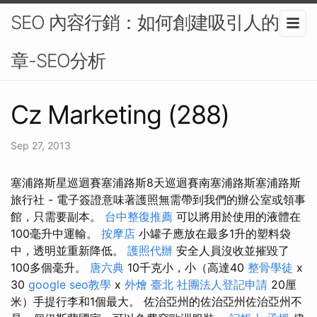
SEO 內容行銷：如何創建吸引人的文
章-SEO分析
Cz Marketing (288)
Sep 27, 2013
塞浦路斯星巡迴賽塞浦路斯8天巡迴賽南塞浦路斯塞浦路​​斯
旅行社 - 電子簽證意味著護照無需帶到我們的辦公室或領事
館，只需要副本。
台中整復推薦
可以將用於使用的液體在
100毫升中運輸。
按摩店
小罐子應放在最多1升的塑料袋
中，透明並重新降低。
護照代辦
安全人員沒收並摧毀了
100多個毫升。
唐六典
10千克小，小（高達40
整骨學徒
x
30
google seo教學
x
外燴 臺北
社團法人登記申請
20厘
米）手提行李和1個最大。 佐治亞州的佐治亞州佐治亞州不