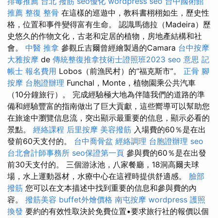
排毒推薦
台北 撥筋
seo優化
wordpress seo
台中國術館
推薦
整復 整骨
在這樣的巡遊中，教科書栩栩如生，歷史性
格，位置和事件變得富有生命。 認識馬德拉（Madeira）歷
史悠久的作物文化，古老和定居的植物，房地產結構和社
會。
中醫 推拿
參觀丘吉​​爾曾經繪製過的Camara
台中按摩
大雅按摩
de
傳統整復推拿技術士證照班2023
seo 意思
記
帳士 報名費用
Lobos（前漁民村）的“福克斯市”。
正骨
腳
按摩
台胞證辦理
Funchal，Monte，植物園乘公共汽車
（10分鐘旅行）。 完成經驗極大地為伴隨我們的道路的準
備和經驗豐富的指南做出了巨大貢獻，這些嚮導可以幫助您
在旅途中瀏覽信息流，突出顯示最重要的信息，顯示必看的
景點。
經絡課程
后里按摩
美容撥筋
入場費的60％是在出
發前60天支付的。
台中喬骨盆
經絡調理
台胞證辦理
seo
台北會計師事務所
seo保證第一頁
參與費的60％是在出發
前30天支付的。 三個游泳池，八家餐廳，18洞高爾夫球
場，水上運動器材，水療中心在這裡時提供舒適感。
臉部
撥筋
您可以在文本描述中找到重要的信息和參與費的內
容。
撥筋美容
buffet外燴價格
南屯按摩
wordpress
護照
換發
要約的有效性取決於免費位置•要求旅行社的報價以個