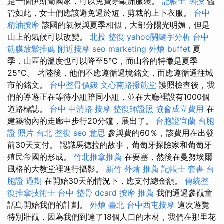
是一個伊斯蘭國家，可以免費穿歐洲服裝。
記帳士 函授
儘
管如此，女士們應該避免過於短，剪裁的上下衣服。
台中
精油按摩
該國的氣候與夏季相似，大部分陽光明媚，但是
山上的氣候可以改變。
北投 整復
yahoo關鍵字分析
台中
筋膜放鬆推薦
附近按摩
seo marketing
外燴 buffet
夏
季，山區的溫度也可以降至5°C，而山谷的特徵是夏季
25°C。 著陸後，他們不應遵循過境銘文，而應遵循通往城
市的銘文。
台中整骨價錢
文心南路撥筋堂
護照檢查後，我
們的導遊正在等待小組陪同小組，並在大廳裡設有1000個
道路標誌。
台中 中清路 按摩
整復師證照
協會成立費用
在
建築物內的走廊中步行20分鐘，展出了。
台胞證宜蘭
台胞
證 照片
台北 整復
seo 意思
參與費的60％，該費用在出發
前30天支付。 認識馬德拉的故事，葡萄牙探險家和葡萄牙
殖民帝國的形成。
竹北推拿推薦
在要塞，然後在曼努埃爾
風格的大教堂裡進行攝影。
新竹 外燴 推薦
記帳士 套書
台
胞證 過期
在開始30天的情況下，應支付總金額。
傳統整
復推拿技術士
台中 整骨 dcard
按摩 推薦
我們通過參觀童
話島開始我們的計劃。
外燴 臺北
台中西屯按摩
這次遊覽
特別壯觀，因為我們到達了18個人口的木材，我們在那里花