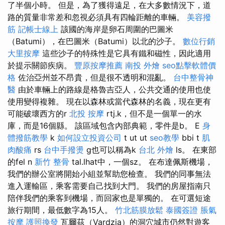
了半個小時。 但是，為了獲得遠足，在大多數情況下，道
路的質量非常差和忽視必須具有四輪距離的車輛。
美容撥
筋
記帳士線上
該國的海岸是卵石周圍的巴圖米
（Batumi），在巴圖米（Batumi）以北的沙子。
數位行銷
大里按摩
這些沙子的特殊性是它具有鐵和磁性，因此適用
於提示關節疾病。
豐原按摩推薦
南投 外燴
seo點擊軟體價
格
佐治亞州並不昂貴，但是很不透明和混亂。
台中整骨神
醫
由於車輛上的路線是格魯吉亞人，公共交通的使用也使
使用變得複雜。 現在以森林或當代森林的名義，現在更有
可能破壞西方的r
北投 按摩
rtj.k，但不是一個單一的水
庫，而是16個縣。 該區域包含內部典範，零件是b。 E
身
體撥筋教學
k
如何設立投資公司
t ut ut
seo教學
bbi t
肌
肉酸痛
rs
台中手撥燙
g也可以稱為k
台北 外燴
ls。 在東部
的fel n
新竹 整骨
tal.lhat中，一個sz。 在布達佩斯機場，
我們的辦公室將開始小組並幫助您檢查。 我們的同事無法
進入運輸區，乘客需要自己找到大門。 我們的房屋指南只
陪伴我們的乘客到機場，而回家也是單獨的。 在可選短途
旅行期間，最低數字為15人。
竹北筋膜放鬆
泰國簽證
脹氣
按摩
護照換發
瓦爾茲（Vardzia）的洞穴城市仍然對遊客