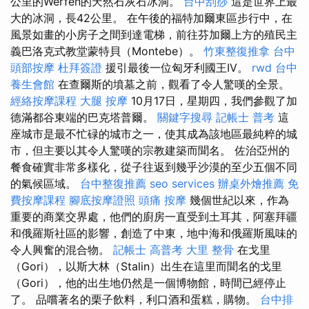
公里的Werfen的天然石灰石冰洞。
台中刮痧
這是世界上最
大的冰洞，長42公里。 在午後的福特加爾東區步行中，在
風景如畫的小房子之間到達電梯，前往芬加爾上方的殖民主
義巴洛克式教堂蒙特貝（Montebe）。
竹東整復推拿
台中
頭部按摩
杜拜簽證
援引最後一位匈牙利國王IV。
rwd
台中
養生會館
在查爾斯的墳墓之前，觀看了令人驚嘆的全景。
經絡按摩課程
大腿 按摩
10月17日，星期四，我們參觀了加
德滿都谷東端的巴克塔普爾。
關鍵字搜尋
記帳士 普考
這
座城市是最不忙碌的城市之一，使其成為該地區最純粹的城
市，但主要以其令人驚嘆的宗教建築而聞名。 佐治亞州的
餐食確實非常多樣化，從子往返到幾乎沙漠的至少五個不同
的氣候區域。
台中整復推薦
seo services
辦桌外燴推薦
免
費按摩課程
腳底按摩證照
頭痛 按摩
幾個世紀以來，作為
重要的商業交界處，他們的廚房一直受到土耳其，阿塞拜疆
和俄羅斯社區的影響，創造了中東，地中海和俄羅斯風味的
令人興奮的混合物。
記帳士 高普考
大里 整骨
在戈里
（Gori），以斯大林（Stalin）出生在這里而聞名的戈里
（Gori），他的出生地仍然是一個博物館，時間已經停止
了。 品嚐著名的栗子飲料，利口酒和蛋糕，購物。
台中排