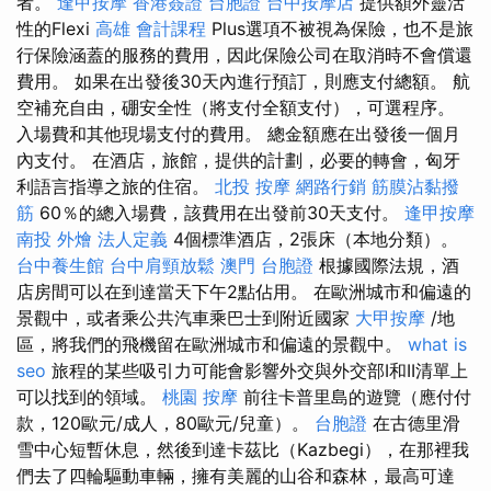
者。
逢甲按摩
香港簽證 台胞證
台中按摩店
提供額外靈活
性的Flexi
高雄 會計課程
Plus選項不被視為保險，也不是旅
行保險涵蓋的服務的費用，因此保險公司在取消時不會償還
費用。 如果在出發後30天內進行預訂，則應支付總額。 航
空補充自由，硼安全性（將支付全額支付），可選程序。
入場費和其他現場支付的費用。 總金額應在出發後一個月
內支付。 在酒店，旅館，提供的計劃，必要的轉會，匈牙
利語言指導之旅的住宿。
北投 按摩
網路行銷
筋膜沾黏撥
筋
60％的總入場費，該費用在出發前30天支付。
逢甲按摩
南投 外燴
法人定義
4個標準酒店，2張床（本地分類）。
台中養生館
台中肩頸放鬆
澳門 台胞證
根據國際法規，酒
店房間可以在到達當天下午2點佔用。 在歐洲城市和偏遠的
景觀中，或者乘公共汽車乘巴士到附近國家
大甲按摩
/地
區，將我們的飛機留在歐洲城市和偏遠的景觀中。
what is
seo
旅程的某些吸引力可能會影響外交與外交部I和II清單上
可以找到的領域。
桃園 按摩
前往卡普里島的遊覽（應付付
款，120歐元/成人，80歐元/兒童）。
台胞證
在古德里滑
雪中心短暫休息，然後到達卡茲比（Kazbegi），在那裡我
們去了四輪驅動車輛，擁有美麗的山谷和森林，最高可達