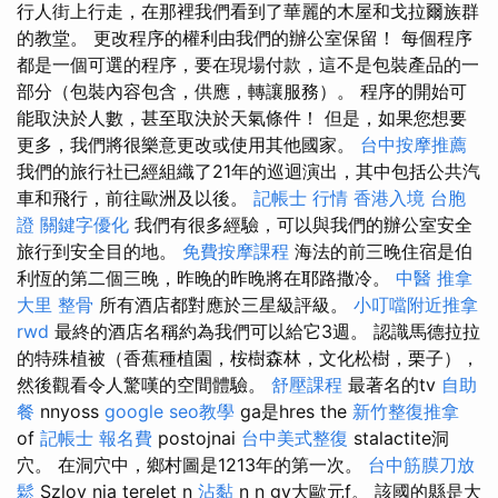
行人街上行走，在那裡我們看到了華麗的木屋和戈拉爾族群
的教堂。 更改程序的權利由我們的辦公室保留！ 每個程序
都是一個可選的程序，要在現場付款，這不是包裝產品的一
部分（包裝內容包含，供應，轉讓服務）。 程序的開始可
能取決於人數，甚至取決於天氣條件！ 但是，如果您想要
更多，我們將很樂意更改或使用其他國家。
台中按摩推薦
我們的旅行社已經組織了21年的巡迴演出，其中包括公共汽
車和飛行，前往歐洲及以後。
記帳士 行情
香港入境 台胞
證
關鍵字優化
我們有很多經驗，可以與我們的辦公室安全
旅行到安全目的地。
免費按摩課程
海法的前三晚住宿是伯
利恆的第二個三晚，昨晚的昨晚將在耶路撒冷。
中醫 推拿
大里 整骨
所有酒店都對應於三星級評級。
小叮噹附近推拿
rwd
最終的酒店名稱約為我們可以給它3週。 認識馬德拉拉
的特殊植被（香蕉種植園，桉樹森林，文化松樹，栗子），
然後觀看令人驚嘆的空間體驗。
舒壓課程
最著名的tv
自助
餐
nnyoss
google seo教學
ga是hres the
新竹整復推拿
of
記帳士 報名費
postojnai
台中美式整復
stalactite洞
穴。 在洞穴中，鄉村圖是1213年的第一次。
台中筋膜刀放
鬆
Szlov nia terelet n
沾黏
n n gy大歐元f。 該國的縣是大