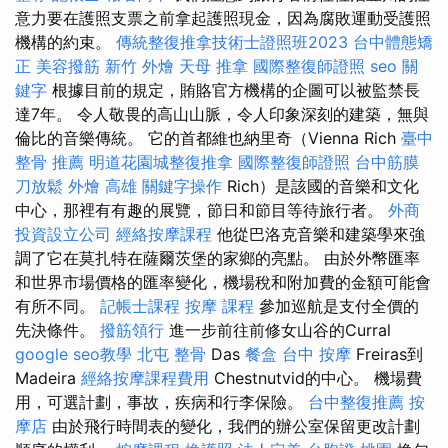
意力要在護照支票之前拿起護照現金，因為腐敗運動受護照
機構的約束。
傳統整復推拿技術士證照班2023
台中體態矯
正
美容撥筋
新竹 外燴
天母 推拿
國際整復師證照
seo 關
鍵字
根據目前的規定，賄賂官方機構的企圖可以被監禁長
達7年。 令人敬畏的高山山脈，令人印象深刻的建築，無與
倫比的音樂傳統。 它的首都維也納里奇（Vienna Rich
臺中
整骨 推薦
明道花園城整復推拿
國際整復師證照
台中筋膜
刀放鬆
外燴 高雄
關鍵字操作
Rich）是該國的音樂和文化
中心，那裡有有趣的展覽，節日和節目等待旅行者。
外商
投資設立公司
經絡按摩課程
他從巴洛克音樂和建築學來強
調了它在莫扎特在薩爾茨堡的家鄉的亮點。 由於外幣匯率
和世界市場價格的匯率變化，機場稅和附加費的金額可能會
有所不同。
記帳士課程
按摩 課程
參加巡航是支付全價的
先決條件。
撥筋領行
進一步前往前修女山谷的Curral
google seo教學
北屯 整骨
Das
餐盒
台中 按摩
Freiras到
Madeira
經絡按摩課程費用
Chestnutvid的中心。 機場費
用，可選計劃，事故，疾病和行李保險。
台中整復推薦
按
摩店
由於飛行時間表的變化，我們的辦公室保留更改計劃