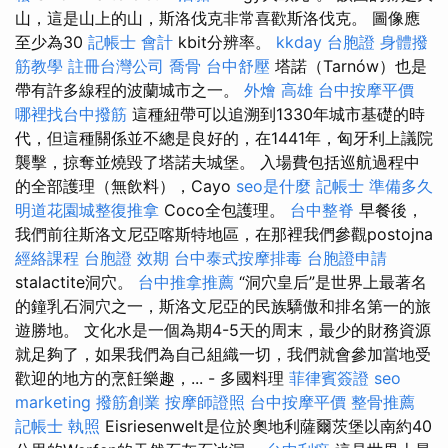
山，這是山上的山，斯洛伐克非常喜歡斯洛伐克。 圖像應
至少為30
記帳士 會計
kbit分辨率。
kkday 台胞證
身體撥
筋教學
註冊台灣公司
喬骨
台中舒壓
塔諾（Tarnów）也是
帶有許多線程的波蘭城市之一。
外燴 高雄
台中按摩平價
哪裡找台中撥筋
這種紐帶可以追溯到1330年城市基礎的時
代，但這種關係並不總是良好的，在1441年，匈牙利上議院
襲擊，掠奪並燒毀了塔諾夫城堡。 入場費包括巡航過程中
的全部護理（無飲料），Cayo
seo是什麼
記帳士 準備多久
明道花園城整復推拿
Coco全包護理。
台中整脊
早餐後，
我們前往斯洛文尼亞喀斯特地區，在那裡我們參觀postojna
經絡課程
台胞證 效期
台中泰式按摩排毒
台胞證申請
stalactite洞穴。
台中推拿推薦
“洞穴皇后”是世界上最著名
的鐘乳石洞穴之一，斯洛文尼亞的民族驕傲和排名第一的旅
遊勝地。 文化水是一個為期4-5天的周末，最少的財務資源
就足夠了，如果我們為自己組織一切，我們就會參加當地受
歡迎的地方的烹飪樂趣，... - 多國料理
菲律賓簽證
seo
marketing
撥筋創業
按摩師證照
台中按摩平價
整骨推薦
記帳士 執照
Eisriesenwelt是位於奧地利薩爾茨堡以南約40