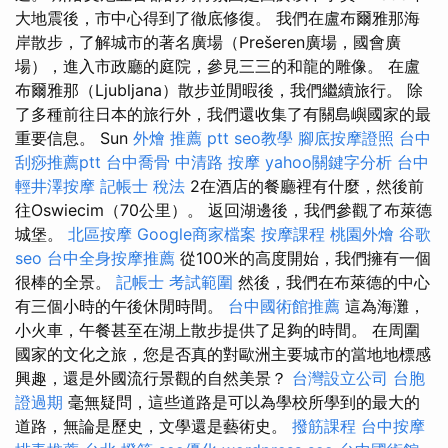
大地震後，市中心得到了徹底修復。 我們在盧布爾雅那海
岸散步，了解城市的著名廣場（Prešeren廣場，國會廣
場），進入市政廳的庭院，參見三三的和龍的雕像。 在盧
布爾雅那（Ljubljana）散步並閒暇後，我們繼續旅行。 除
了多種前往日本的旅行外，我們還收集了有關島嶼國家的最
重要信息。 Sun
外燴 推薦 ptt
seo教學
腳底按摩證照
台中
刮痧推薦ptt
台中喬骨
中清路 按摩
yahoo關鍵字分析
台中
輕井澤按摩
記帳士 稅法
2在酒店的餐廳裡有什麼，然後前
往Oswiecim（70公里）。 返回湖邊後，我們參觀了布萊德
城堡。
北區按摩
Google商家檔案
按摩課程
桃園外燴
谷歌
seo
台中全身按摩推薦
從100米的高度開始，我們擁有一個
很棒的全景。
記帳士 考試範圍
然後，我們在布萊德的中心
有三個小時的午後休閒時間。
台中國術館推薦
這為海灘，
小火車，午餐甚至在湖上散步提供了足夠的時間。 在周圍
國家的文化之旅，您是否真的對歐洲主要城市的當地地標感
興趣，還是外國流行景觀的自然美景？
台灣設立公司
台胞
證過期
毫無疑問，這些道路是可以為學校所學到的最大的
道路，無論是歷史，文學還是藝術史。
撥筋課程
台中按摩