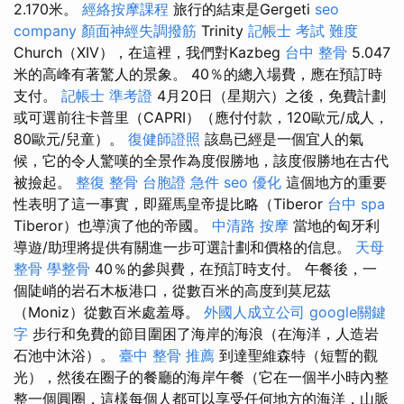
2.170米。
經絡按摩課程
旅行的結束是Gergeti
seo
company
顏面神經失調撥筋
Trinity
記帳士 考試 難度
Church（XIV），在這裡，我們對Kazbeg
台中 整骨
5.047
米的高峰有著驚人的景象。 40％的總入場費，應在預訂時
支付。
記帳士 準考證
4月20日（星期六）之後，免費計劃
或可選前往卡普里（CAPRI）（應付付款，120歐元/成人，
80歐元/兒童）。
復健師證照
該島已經是一個宜人的氣
候，它的令人驚嘆的全景作為度假勝地，該度假勝地在古代
被撿起。
整復 整骨
台胞證 急件
seo 優化
這個地方的重要
性表明了這一事實，即羅馬皇帝提比略（Tiberor
台中 spa
Tiberor）也導演了他的帝國。
中清路 按摩
當地的匈牙利
導遊/助理將提供有關進一步可選計劃和價格的信息。
天母
整骨
學整骨
40％的參與費，在預訂時支付。 午餐後，一
個陡峭的岩石木板港口，從數百米的高度到莫尼茲
（Moniz）從數百米處羞辱。
外國人成立公司
google關鍵
字
步行和免費的節目圍困了海岸的海浪（在海洋，人造岩
石池中沐浴）。
臺中 整骨 推薦
到達聖維森特（短暫的觀
光），然後在圈子的餐廳的海岸午餐（它在一個半小時內整
整一個圓圈，這樣每個人都可以享受任何地方的海洋，山脈