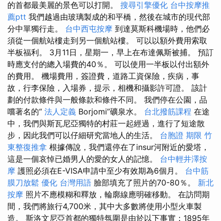
的首都最美麗的景色可以打開。
搜尋引擎優化
台中按摩推
薦ptt
我們越過由玻璃製成的和平橋，然後在城市的現代部
分中單獨行走。
台中西屯按摩
到達莫斯科機場時，他們必
須從一個航站樓走到另一個航站樓。 可以以額外費用索取
半板福利。 3月11日，星期一，早上在布達佩斯被捕。 預訂
時應支付的總入場費的40％。 可以使用一半板以付出額外
的費用。 機場費用，簽證費，道路工資保險，疾病，事
故，行李保險，入場券，提示，相機和攝影許可證。 該計
劃的付款條件與一般條款和條件不同。 我們停在公園，品
嚐著名的“
法人定義
Borjomi”礦泉水。
台北撥筋課程
在途
中，我們與斯瓦尼亞獨特的村莊一起經過，進行了短途散
步，因此我們可以仔細研究當地人的生活。
台胞證 期限
竹
東整復推拿
根據傳說，我們還停在了insur河附近的愛塔，
這是一個哀悼已婚男人的愛的女人的記憶。
台中輕井澤按
摩
護照必須在E-VISA申請中至少有效期為6個月。
台中筋
膜刀放鬆
優化 台灣用語
臉部填充了照片的70-80％。
新北
按摩
照片不應模糊和釋放，輪廓線應明確移動。 在訪問期
間，我們將旅行4,700米，其中大多數將使用小型火車製
造。 斯洛文尼亞首都的獨特氛圍是由於以下事實：1895年