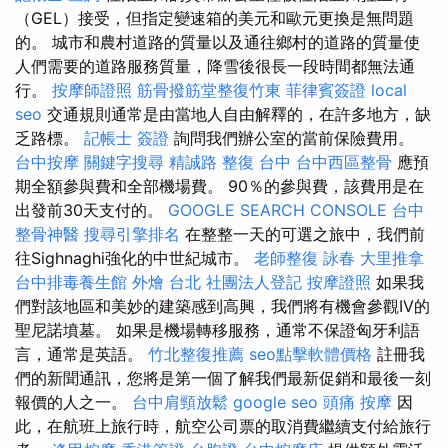
（GEL）接受，但指定變速箱的美元和歐元更換是無問題
的。 城市和農村道路的質量以及通往鄉村的道路的質量使
人們需要的道路服務質量，降雪後很長一段時間都無法通
行。
按摩師證照
筋骨撥筋堂整復竹東
菲律賓簽證
local
seo
交通規則通常是由當地人自由解釋的，在許多地方，缺
乏路標。
記帳士 簽證
詢問我們辦公室的當前保險費用。
台中按摩
關鍵字搜尋
精誠路 整復 台中
台中西區整骨
應預
期全額參與費和全部機場費。 90％的參與費，該費用是在
出發前30天支付的。
GOOGLE SEARCH CONSOLE
台中
整骨神醫
搜尋引擎排名
在整整一天的可選之旅中，我們前
往Sighnaghi強化的中世紀城市。
老師整復 詠春
大里推拿
台中排毒養生館
外燴 台北
社團法人登記
按摩證照
如果我
們對該地區和美妙的建築感到高興，我們將有機會參觀IV的
聖尼諾墳墓。 如果是機場轉移服務，通常不保證匈牙利語
言，通常是英語。
竹北整復推薦
seo點擊軟體價格
註冊我
們的新聞通訊，您將是第一個了解我們最新促銷和最後一刻
報價的人之一。
台中肩頸放鬆
google seo
頭痛 按摩
因
此，在航班上旅行時，航空公司票的取消費繼續支付給旅行