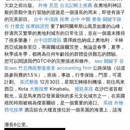
欠款之前出版。
外燴 意思
台北記帳士推薦
在奧地利神話
般的景觀中進行冒險的巡遊是一個漫長的周末，即使有孩子
的完美節目。
台中 中清路 按摩
台中 中醫 整骨
關鍵字操
作
什麼是
按摩師證照
要了解阿爾卑斯山風景如畫的山峰，
舒適而又繁華的奧地利城市的日常生活，並在一個週末獲得
了很多樂趣！
台中頭部撥筋
選擇維也納或上奧地利，卡林
西亞或施泰里亞，蒂羅爾或薩爾茨堡，無論是春季，夏季，
秋季或冬季，都將為任何年齡段的群體提供難忘的體驗。
您可以閱讀我們GTC中的完整描述和條件。
seo 關鍵字
谷
歌seo
竹北傳統整復推拿
accounting firm
公路保險（佔道
路參與費的1.5％），疾病，事故，行李保險，門票，可選
計劃。
美式整復
12月30日，星期五轉移到機場，前往馬來
西亞，Kota
大雅按摩
Kinabalu。
撥筋美容
在沙巴省首都
觀光，這是馬來西亞發展最快的多元文化城市之一，在英國
殖民時期被稱為傑塞爾頓，是一個重要的港口。
高雄 外燴
西屯按摩
酒店綜合大樓直接位於一個美麗的海灘上，該海
灘長6公里。