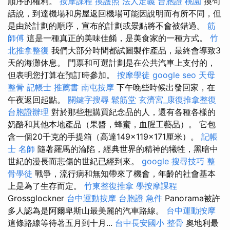
順序的權利。
按摩課程
換護照
法人定義
台胞證 桃園
換句
話說，到達機場和房屋返回機場可能因說明而有所不同，但
是由於計劃的順序，宣布的計劃或景點將不會被錯過。
筋
師傅
這是一種真正的美味佳餚，是美食家的一種方式。
竹
北推拿整復
我們大部分時間都試圖製作產品，最終會導致3
天的海灘休息。 門票和可選計劃是在公共汽車上支付的，
但表明您打算在預訂時參加。
按摩學徒
google seo
天母
整骨
記帳士 推薦書
南屯按摩
下午晚些時候出發回家，在
午夜返回起點。
關鍵字搜尋
鬆筋堂
玄濟宮_康復推拿整復
台胞證辦理
對於那些想購買紀念品的人，還有各種各樣的
奶酪和其他本地產品（果醬，蜂蜜，血腥工藝品）。 它包
含一個20千克的手提箱（高達149×119×171厘米）。
記帳
士 名師
隨著羅馬的淪陷，經典世界的精神的犧牲，黑暗中
世紀的漫長而悲傷的世紀已經到來。
google 搜尋技巧
整
骨學徒
戰爭，流行病和無知帶來了機會，年齡的社會基本
上是為了生存而定。
竹東整復推拿
學按摩課程
Grossglockner
台中運動按摩
台胞證 急件
Panorama被許
多人認為是阿爾卑斯山最美麗的汽車路線。
台中運動按摩
這條路線等待著五月到十月...
台中長安國小 整骨
奧地利最