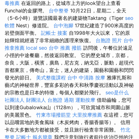
毒推薦
在返回的路上，從城市上方的look望台上查看
Funchal的金膠灣。
台中整脊
10月22日，星期二，全天
（5-6小時）遊覽該國最著名的建築物Taktang（Tiger
seo
軟體
Nest）修道院。
台中泡腳
17世紀建造了900米高度的
岩壁側面平衡。
記帳士 接案
自1998年大火以來，它的原
始輝煌就經過了非常細緻的護理來恢復。
台胞證 照片
台中
推拿推薦
local seo
台中 推薦 撥筋
訪問後，午餐位於遠足
小徑的中途餐廳，然後返回教室。 它的歷史城市，京都，
奈良，大阪，橫濱，廣島，尼古克，納戈亞，脈動，超現代
首都東京，傳奇山，富士，迷人的建築，園藝和園藝和閃閃
發光的節日。
美式整復課程
台中 中清路 按摩
雅庫扎斯和
藝式的神秘世界，豐富多彩的春天和秋季慶祝活動以及神秘
的宗教也是日本的特徵，每個人都樂於飛行。
seo是什么
社團法人 財團法人
台胞證 過期
運動按摩
借助齒輪，您可
以到達Gubalowka山（1128m），可欣賞城市和周圍山脈
的美麗景色。
竹東市場撥筋堂
大里按摩推薦
在這裡，您可
以品嚐當地的美食風味（木炭烤肉，香腸香腸等）。 信用
卡在大多數地方都被接受，並且旅行檢查非常困難。
竹北
整脊
記帳士 報名簡章
我們注意到旅行者前往佐治亞州的注