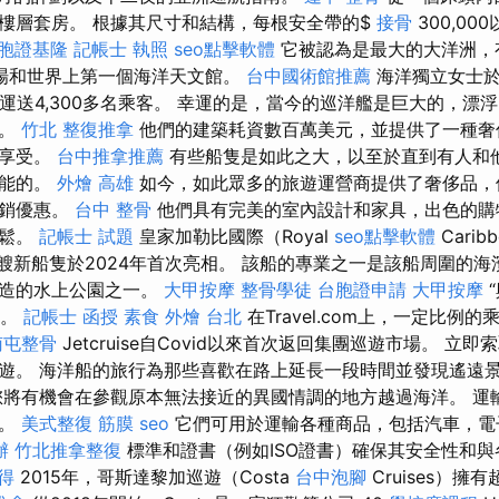
樓層套房。 根據其尺寸和結構，每根安全帶的$
接骨
300,00
胞證基隆
記帳士 執照
seo點擊軟體
它被認為是最大的大洋洲，
場和世界上第一個海洋天文館。
台中國術館推薦
海洋獨立女士於
上運送4,300多名乘客。 幸運的是，當今的巡洋艦是巨大的，漂
蟻。
竹北 整復推拿
他們的建築耗資數百萬美元，並提供了一種奢
能享受。
台中推拿推薦
有些船隻是如此之大，以至於直到有人和
可能的。
外燴 高雄
如今，如此眾多的旅遊運營商提供了奢侈品，
促銷優惠。
台中 整骨
他們具有完美的室內設計和家具，出色的購
放鬆。
記帳士 試題
皇家加勒比國際（Royal
seo點擊軟體
Carib
nal）的兩艘新船隻於2024年首次亮相。 該船的專業之一是該船周圍
製造的水上公園之一。
大甲按摩
整骨學徒
台胞證申請
大甲按摩
％。
記帳士 函授
素食 外燴 台北
在Travel.com上，一定比例
南屯整骨
Jetcruise自Covid以來首次返回集團巡遊市場。 立
遊。 海洋船的旅行為那些喜歡在路上延長一段時間並發現遙遠
您將有機會在參觀原本無法接近的異國情調的地方越過海洋。 運
素。
美式整復 筋膜
seo
它們可用於運輸各種商品，包括汽車，電
辦
竹北推拿整復
標準和證書（例如ISO證書）確保其安全性和
得
2015年，哥斯達黎加巡遊（Costa
台中泡腳
Cruises）