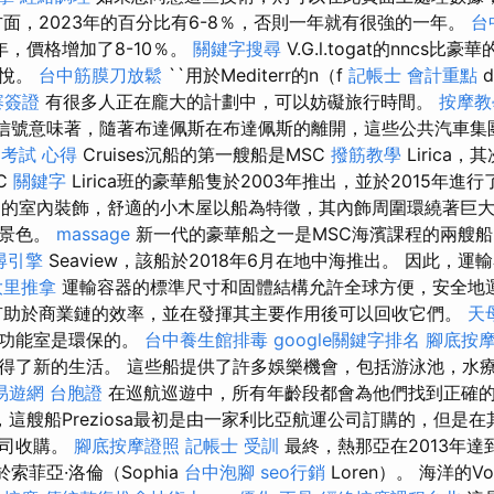
方面，2023年的百分比有6-8％，否則一年就有很強的一年。
台
5年，價格增加了8-10％。
關鍵字搜尋
V.G.l.togat的nncs
愉悅。
台中筋膜刀放鬆
``用於Mediterr的n（f
記帳士 會計重點
d
寨簽證
有很多人正在龐大的計劃中，可以妨礙旅行時間。
按摩教
字信號意味著，隨著布達佩斯在布達佩斯的離開，這些公共汽車集
 考試 心得
Cruises沉船的第一艘船是MSC
撥筋教學
Lirica
C
關鍵字
Lirica班的豪華船隻於2003年推出，並於2015年進
n）的室內裝飾，舒適的小木屋以船為特徵，其內飾周圍環繞著巨
的景色。
massage
新一代的豪華船之一是MSC海濱課程的兩艘
尋引擎
Seaview，該船於2018年6月在地中海推出。 因此，
大里推拿
運輸容器的標準尺寸和固體結構允許全球方便，安全地
助於商業鏈的效率，並在發揮其主要作用後可以回收它們。
天
新功能室是環保的。
台中養生館排毒
google關鍵字排名
腳底按
得了新的生活。 這些船提供了許多娛樂機會，包括游泳池，水
易遊網 台胞證
在巡航巡遊中，所有年齡段都會為他們找到正確
這艘船Preziosa最初是由一家利比亞航運公司訂購的，但是
公司收購。
腳底按摩證照
記帳士 受訓
最終，熱那亞在2013年達
索菲亞·洛倫（Sophia
台中泡腳
seo行銷
Loren）。 海洋的V