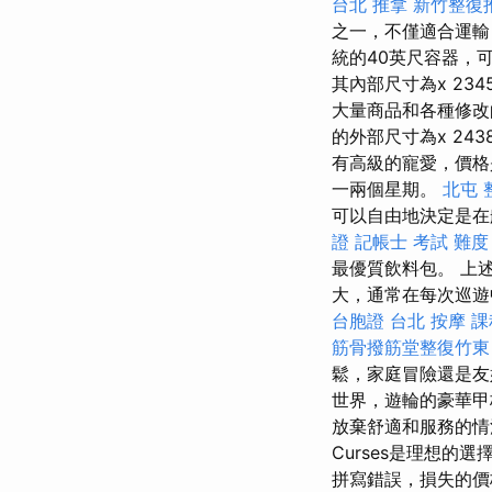
台北 推拿
新竹整復
之一，不僅適合運輸
統的40英尺容器，
其內部尺寸為x 234
大量商品和各種修
的外部尺寸為x 2438
有高級的寵愛，價
一兩個星期。
北屯 
可以自由地決定是在
證
記帳士 考試 難度
最優質飲料包。 上
大，通常在每次巡遊中
台胞證 台北
按摩 課
筋骨撥筋堂整復竹東
鬆，家庭冒險還是友
世界，遊輪的豪華甲
放棄舒適和服務的情況
Curses是理想的選
拼寫錯誤，損失的價