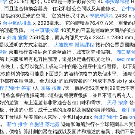
推拿
從2018年開始，Costa是一家狂歡節公司 40
學按摩課程
H
，而且適合轉換容器房，住宅和辦公空間以及其他修改。
台中
可提供約30厘米的空間。 它的外部尺寸為x
學按摩課程
2438 x
5
台中氣結推拿
x 2698毫米。 它的體積為76.4立方米，重量約
改的理想選擇。
台中頭部按摩
40英尺的容器是運輸較大商品的理
 x
外燴 宜蘭
2591毫米，而其內部尺寸為x 2345 x 2390 
格是以透明的方式定義的。
大雅按摩
撥筋課程
旅行的公眾是國際
整骨
乘船旅行表格結合了豪華旅行，城市訪問和假期。
湖口整
船上屈服和所有包容性護理，還是決定進行觀光之旅。
seo mar
在晚上，您可以從船上或港口中的彩色程序中進行選擇。 以下是Cru
述軟飲料的價格可能是下面提到的酒精價格中的幾個水平。 酒精
都有各種包裝。 全力以赴的酒精套餐的平均成本為$ sixty si
程
記帳士 答案
/人
頭痛 按摩
/天，價格從52美元到99美元不
這些套餐的選擇範圍比這些套餐便宜很多，並且不適合所有人。
好的遊覽，海上巡遊都非常適合各種口味和需求。
天母 按摩
發
板，舒適的小屋，成千上萬的服務以及娛樂的海洋體驗。
逢甲
下發現世界美麗的人來說，全包Hajoutak
台北記帳士
Sea
on
擇。
新竹 推拿
台胞證 落地簽
遊輪和海船旅行在全球範圍非常受
格，價格計算計劃的潛在錯誤以及圖片和描述的差異，我們不