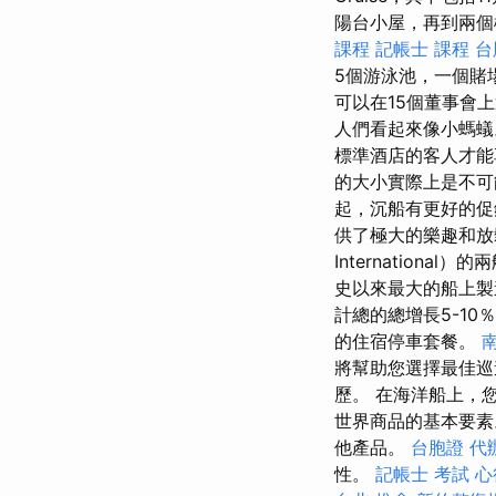
陽台小屋，再到兩個
課程
記帳士 課程
台
5個游泳池，一個賭
可以在15個董事會
人們看起來像小螞
標準酒店的客人才
的大小實際上是不
起，沉船有更好的
供了極大的樂趣和
Internatio
史以來最大的船上
計總的總增長5-10
的住宿停車套餐。
將幫助您選擇最佳巡
歷。 在海洋船上，
世界商品的基本要
他產品。
台胞證 代
性。
記帳士 考試 心