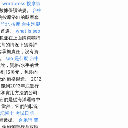
。
wordpress
按摩師
數據保護法規。
台中
的按摩浴缸的臥室套
竹北 按摩
台中泡腳
的首選。
what is seo
包並在上面購買獨特
教育的情況下獲得許
客承擔責任，沒有資
則。
seo 是什麼
台中
說，資格/水手的世
到15美元，包裝內
的價格製造。 2012
到2013年底進行
靠和實用方法的公司
，它們是從海洋運輸中
當然，它們的狀況
記帳士 考試日期
設備數據。
台胞證 費
，例如瀏覽行為或唯