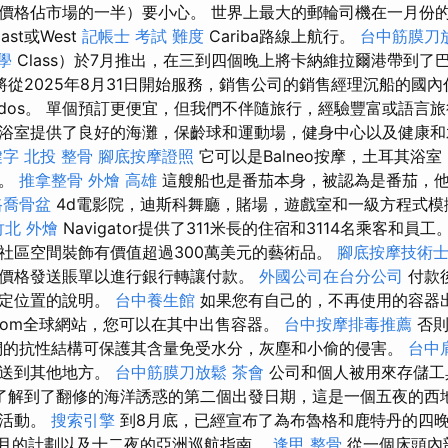
價格佔市場的一半）要小心。 世界上最大的郵輪司機在一月份
st或West
記帳士 考試 難度
Cariba路線上航行。
台中筋膜刀
學
Class）於7月推出，在三到四個晚上將卡納維拉爾港帶到了
從2025年8月31日開始服務，銷售公司的銷售經理沉船的國內代
bados。 單個預訂更便宜，但我們不伴隨旅行，經驗豐富或語言
浴室提供了良好的海灘，保齡球和運動場，健身中心以及健康和
鍵字
北投 整骨
腳底按摩證照
它可以是Balneo按摩，土耳其浴
到。
推拿整骨
外燴 高雄
這艘船也是番茄本身，被認為是番茄，
路喬骨盆
4d電影院，迪斯科舞廳，賭場，遊戲室和一級方程式模
竹北 外燴
Navigator提供了311米長的住宿和3114名乘客和員工
社區空間裝飾有價值超過300萬美元的藝術品。
腳底按摩技術
價格發送賬單以進行銀行轉讓付款。
外國公司在台分公司
付款
商定位置的說明。
台中養生館
如果您有自己的，不再使用的容器
tore.com全球網站，您可以在其中出售容器。
台中按摩排毒推薦
否則
們的抗性結構可保護其含量免受水分，灰塵和小偷的侵害。
台中
運送到其他地方。
台中筋膜刀放鬆
茶會
公司和個人被用來存儲工
了解到了翻修的海洋誘惑的第二個出發日期，這是一個五夜的西
銷活動。
搜索引擎
到8月底，已經宣布了為布魯格和鹿特丹的四晚
括11月的計劃以及十二夜的亞洲巡航指南。
逢甲 整骨
從一個床頭內