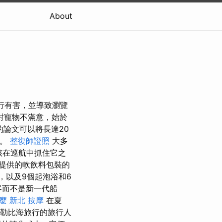
About
運行有害，並導致瀏覽
對寵物不滿意，始於
論文可以將長達20
友。
整復師證照
大多
該在巡航中抓住它之
提供的軟飲料包裝的
，以及9個起泡浴和6
乘客而不是新一代船
什麼
新北 按摩
在夏
加勒比海旅行的旅行人