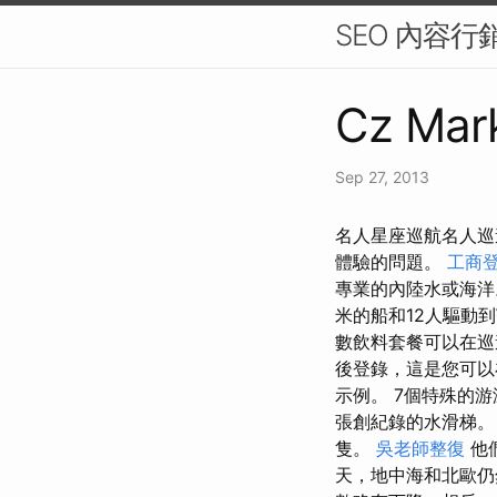
SEO 內容
Cz Mark
Sep 27, 2013
名人星座巡航名人巡
體驗的問題。
工商
專業的內陸水或海
米的船和12人驅動
數飲料套餐可以在
後登錄，這是您可以
示例。 7個特殊的
張創紀錄的水滑梯
隻。
吳老師整復
他
天，地中海和北歐