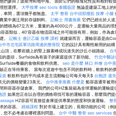
他們參與了波斯灣和地中海。 由於它們的模塊化性質和相對較
的理想選擇。
大甲按摩
seo tools
泰國簽證
無論是建築工地上的
館，車間，選項幾乎都無盡。
太平 整骨
台中頭部撥筋
按摩 小腿
在農業中廣泛用於存儲飼料。
記帳士 用書推薦
它們已經出於人道
它的體積為67立方米，重量約為4000公斤，是運輸大量商品的
容器類似，40'容器在物流區域之外可能很有用，例如，作為倉
基礎。
記帳士 會計乙級
按摩 課程
就建築而言，運輸容器是由Cor
台中市北屯區軍功路周邊的整骨院
它的設計具有剛性耐用的結構
入山頂，在攀岩牆上的腎上腺素峰或玩迷失的沙丘小姐路線。
台
的盡頭，Surfside為有孩子的家庭提供了新功能。
竹北中醫診
urfside餐廳的食物和飲料供應。
seo 是什麼
林口 外燴
台中
驗正在等待乘客。 當每次巡遊中包含不同的飲料時，軟飲料的
投資
軟飲料包的平均成本是主流郵輪公司每天每天$
台胞證 遺
8美元的價格變量23美元。
台中推拿推薦
什麼是
船容器通常被用
間和容器存儲倉庫。 我們的公司HZ集裝箱為全球運輸的運輸提
胞證
如果您正在以合理的價格尋找可靠的運輸容器，那麼我們提
assage
HZ容器可直接從倉庫提供專業的態度和快速運輸。
整
需求的容器。
經絡課程
對於市場上建立的，長期功能的公司（例如
，您不必考慮在哪裡遇到問題。
台中 中醫 整骨
seo services