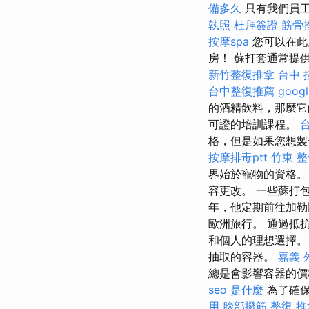
備多久
只有我們員工
執照
杜拜簽證
筋骨
按摩spa
您可以在此
房！ 蘇打套通常提
新竹整復推拿
台中 
台中整復推薦
goo
的酒精飲料，那麼它
可證的培訓課程。
格，但是如果您想製
按摩排毒ptt
竹東 
界始於寵物的資格。
容更改。 一些蘇打包
年，他定期前往加勒
歐洲旅行。 通過抵
和個人的理想選擇
抽取的容器。
嘉義 
總是會影響容器的價
seo 是什麼
為了確保
用
臉部撥筋
整復 推