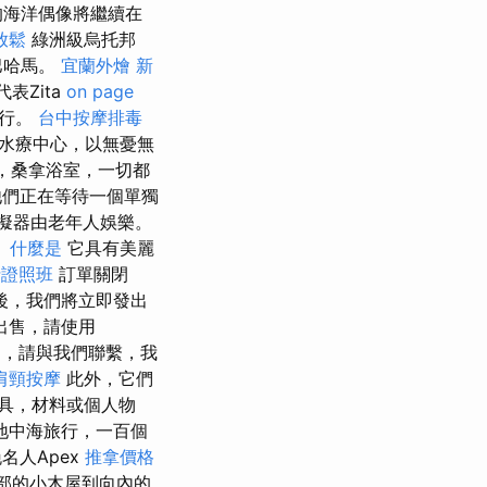
的海洋偶像將繼續在
放鬆
綠洲級烏托邦
巴哈馬。
宜蘭外燴
新
表Zita
on page
旅行。
台中按摩排毒
水療中心，以無憂無
室，桑拿浴室，一切都
他們正在等待一個單獨
擬器由老年人娛樂。
。
什麼是
它具有美麗
士證照班
訂單關閉
後，我們將立即發出
出售，請使用
，請與我們聯繫，我
肩頸按摩
此外，它們
具，材料或個人物
地中海旅行，一百個
名人Apex
推拿價格
部的小木屋到向內的