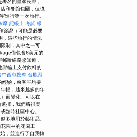
是著名的皇家長廊，
店和餐館包圍，但也
阿密進行第一次旅行。
按摩
記帳士 考試 報
和簽證（可能是必要
明，這些旅行的情況
到限制，其中之一可
ckage僅包含6美元的
些郵輪線路您知道，
他郵輪上支付飲料的
台中西屯按摩
台胞證
的經驗，乘客平均要
年輕，越來越多的年
示）而變化，可以在
的選擇，我們將很樂
或臨時社區中心。
來越多地用於藝術品。
如花園中的花園工
開始，並進行了自我轉