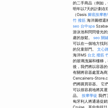
的二手商品（例如，
明年以7天的計劃在Ea
（Oasis
腳底按摩教
竹 撥筋
海洋圖標還將
seo
台中spa
Sza
游泳池和閃閃發光的
慮的放鬆。
seo 關
可以在一個地方找
的兒童部門。
文心
海洋MS
台北 撥筋
的玻璃洩漏和樓梯，
後，我們將以容器的
有關將容器處置為
Cencainers-S
們將購買容器。 它
可以很容易地將其
品。
按摩學徒
我們
匈牙利人將通過促
Cruise，其中包