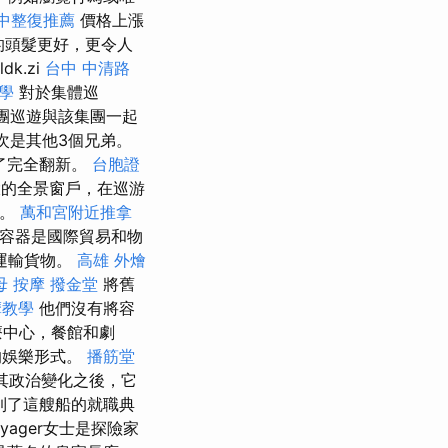
中整復推薦
價格上漲
比豪華的頭髮更好，更令人
ldk.zi
台中 中清路
學
對於集體巡
團巡遊與該集團一起
，其次是其他3個兄弟。
行了完全翻新。
台胞證
大的全景窗戶，在巡游
船。
萬和宮附近推拿
運輸容器是國際貿易和物
運輸貨物。
高雄 外燴
母 按摩
撥金堂
將舊
摩教學
他們沒有將容
療中心，餐館和劇
的娛樂形式。
播筋堂
在其政治變化之後，它
到了這艘船的就職典
oyager女士是探險家