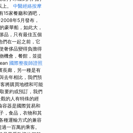
0以上。
中醫經絡按摩
有15家餐廳和酒吧，
2008年5月發布，
浮的豪華船，如此大，
侈品，只有最佳五個
他們在一起之前，它
使奢侈品變得負擔得
物機會，餐館，並提
bean
國際整復師證照
的海濱長廊，另一種是有
“與去年相比，我們預
的乘客將購買地標和可能
即索取要約或預訂，我們
景觀的人有特殊的經
輸容器是國際貿易和
子，食品，衣物和其
與各種運輸方式的兼容
擁有超過一百萬的乘客。