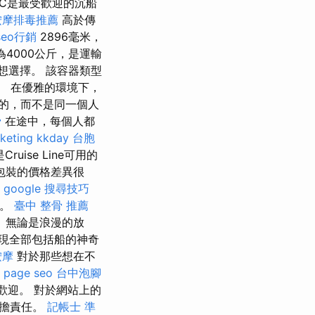
C是最受歡迎的沉船
按摩排毒推薦
高於傳
seo行銷
2896毫米，
為4000公斤，是運輸
想選擇。 該容器類型
mm。 在優雅的環境下，
的，而不是同一個人
骨
在途中，每個人都
keting
kkday 台胞
ise Line可用的
包裝的價格差異很
x
google 搜尋技巧
等。
臺中 整骨 推薦
 無論是浪漫的放
現全部包括船的神奇
按摩
對於那些想在不
 page seo
台中泡腳
歡迎。 對於網站上的
承擔責任。
記帳士 準