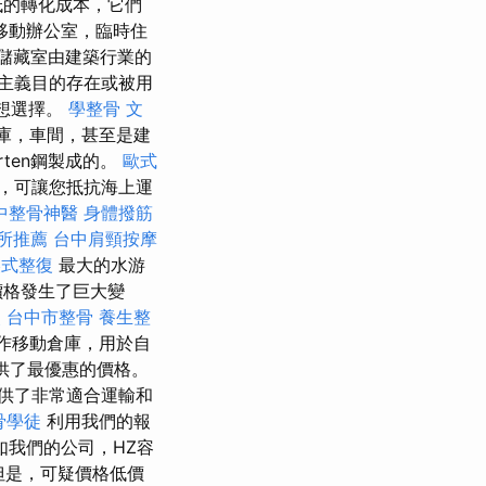
低的轉化成本，它們
移動辦公室，臨時住
儲藏室由建築行業的
主義目的存在或被用
理想選擇。
學整骨
文
庫，車間，甚至是建
ten鋼製成的。
歐式
，可讓您抵抗海上運
中整骨神醫
身體撥筋
所推薦
台中肩頸按摩
美式整復
最大的水游
價格發生了巨大變
失
台中市整骨
養生整
作移動倉庫，用於自
供了最優惠的價格。
供了非常適合運輸和
骨學徒
利用我們的報
我們的公司，HZ容
但是，可疑價格低價