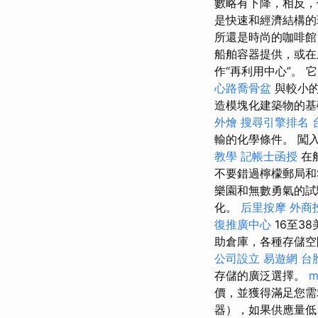
數略有下降，相反，
是快速和經濟結構
所還是時尚的咖啡
船舶容器提供，或
作“再利用中心”。 
心路喬骨盆
與較小的
造模塊化建築物的
外燴
搜尋引擎排名
輸的化學條件。 闖
教學
記帳士函授
在船
不要錯過檸檬郵局和S
樂園和無數勇氣的試
化。
后里按摩
外商
復推廣中心
16至3
助倉庫，各種存儲空
公司設立
易遊網 台
存儲的廣泛選擇。
m
價，並獲得滿足您
器），如果供應量低