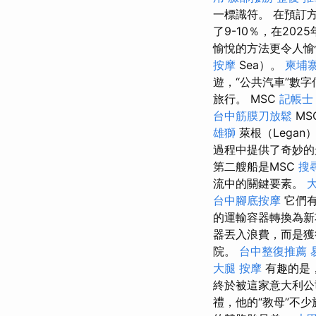
一標識符。 在預訂
了9-10％，在202
愉悅的方法更令人
按摩
Sea）。
柬埔
遊，“公共汽車”數
旅行。 MSC
記帳士
台中筋膜刀放鬆
MS
雄獅
萊根（Lega
過程中提供了奇妙
第二艘船是MSC
搜
流中的關鍵要素。
台中腳底按摩
它們有
的運輸容器轉換為
器丟入浪費，而是獲
院。
台中整復推薦
大腿 按摩
有趣的是，
終於被這家意大利
禮，他的“教母”不少於