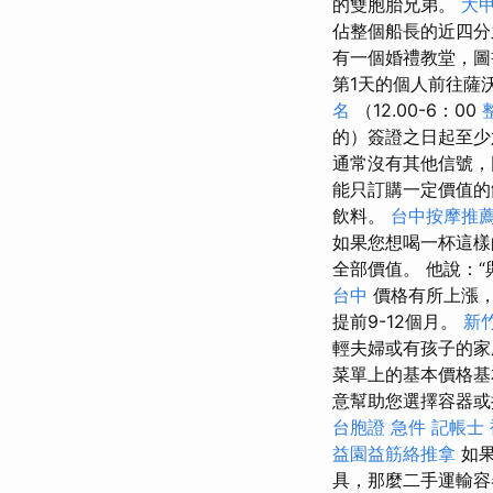
的雙胞胎兄弟。
大
佔整個船長的近四
有一個婚禮教堂，
第1天的個人前往薩
名
（12.00-6：00
的）簽證之日起至
通常沒有其他信號，
能只訂購一定價值的飲料
飲料。
台中按摩推
如果您想喝一杯這樣
全部價值。 他說：“
台中
價格有所上漲
提前9-12個月。
新
輕夫婦或有孩子的家
菜單上的基本價格
意幫助您選擇容器或
台胞證 急件
記帳士
益園益筋絡推拿
如果
具，那麼二手運輸