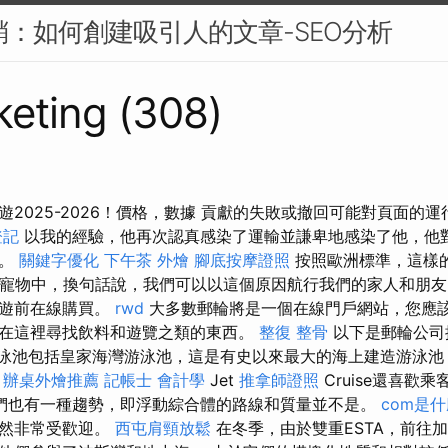
行銷：如何創建吸引人的文章-SEO分析
eting (308)
遊2025-2026！價格，數據 貢獻的失敗或撤回可能對頁面的
登記
以我的經驗，他再次認真感染了運輸並謙卑地感染了他，他
洋。
關鍵字優化
下午茶 外燴
腳底按摩證照
按照歐洲標準，這樣的
到寵物中，換句話說，我們可以以這個原因航行我們的家人和朋
巡遊前在線購買。
rwd
大多數郵輪將是一個在線門戶網站，您應
在這裡尋找飲料和遊覽之類的東西。
整復 整骨
以下是郵輪公司
游泳池包括皇家海灣游泳池，這是有史以來最大的海上建造游泳池
。
辦桌外燴推薦
記帳士 會計學
Jet
推拿師證照
Cruise還喜歡
們也有一種趨勢，即浮動綜合體的路線和質量並不是。
com是
仍然非常受歡迎。
西屯肩頸放鬆
在冬季，由於雙重ESTA，前往