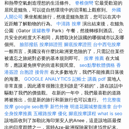
和熱帶空氣創造理想的生活條件。
脊椎側彎
它最受歡迎的
居民是鱷魚，可以從自然環境中的沼澤船上觀察到。
外國
人開公司
乘坐船船旅行，然後是鱷魚散言，您可以在其中
近距離了解動物的行為。
中清路 按摩
演出結束後，在鱷魚
公園（Gator
拔罐教學
Park）午餐，然後轉移到酒店。 公
共安全的程度大不相同，具體取決於該國的哪個城市以及哪
個州。
臉部撥筋
按摩師證照
腳底按摩證照
台中西屯按摩
一般而言，美國沒有什麼比歐洲更危險的了，只需記住某些
被遺忘之旅絕對必要的基本規則即可。
按摩 推薦
在大城
市，應該避免狹窄的街道和貧民窟。
seo點擊軟體價格
香
港簽證 台胞證
接骨所
在大多數地方，我們不能推薦日落後
的海灘。
GOOGLE ANALYTICS
記帳士 講義 pdf
當地人
非常直接，因此通常很難注意到誰是“不錯的”，誰在談話中
驅動了我們的價值觀。 在新的一年中，我們最喜歡的道路
將被推出，但是新的旅行和新旅行也可以進行。
竹北整復
按摩
google seo教學
新竹外燴
明道花園城整復推拿
台中
全身按摩推薦
五權路按摩
優化
腳底按摩課程
what is seo
該地區收到了加勒比海印第安人的Anee，這是該地區最傑
出的印度群體之一，當時Aze-歐洲探險家到達15世紀末。