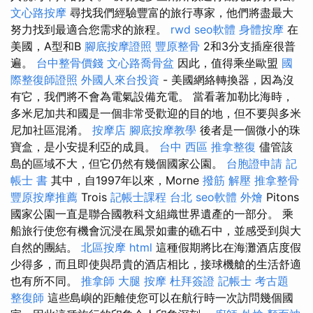
文心路按摩
尋找我們經驗豐富的旅行專家，他們將盡最大
努力找到最適合您需求的旅程。
rwd
seo軟體
身體按摩
在
美國，A型和B
腳底按摩證照
豐原整骨
2和3分支插座很普
遍。
台中整骨價錢
文心路喬骨盆
因此，值得乘坐歐盟
國
際整復師證照
外國人來台投資
- 美國網絡轉換器，因為沒
有它，我們將不會為電氣設備充電。 當看著加勒比海時，
多米尼加共和國是一個非常受歡迎的目的地，但不要與多米
尼加社區混淆。
按摩店
腳底按摩教學
後者是一個微小的珠
寶盒，是小安提利亞的成員。
台中 西區 推拿整復
儘管該
島的區域不大，但它仍然有幾個國家公園。
台胞證申請
記
帳士 書
其中，自1997年以來，Morne
撥筋 解壓
推拿整骨
豐原按摩推薦
Trois
記帳士課程 台北
seo軟體
外燴
Pitons
國家公園一直是聯合國教科文組織世界遺產的一部分。 乘
船旅行使您有機會沉浸在風景如畫的礁石中，並感受到與大
自然的團結。
北區按摩
html
這種假期將比在海灘酒店度假
少得多，而且即使與昂貴的酒店相比，接球機艙的生活舒適
也有所不同。
推拿師
大腿 按摩
杜拜簽證
記帳士 考古題
整復師
這些島嶼的距離使您可以在航行時一次訪問幾個國