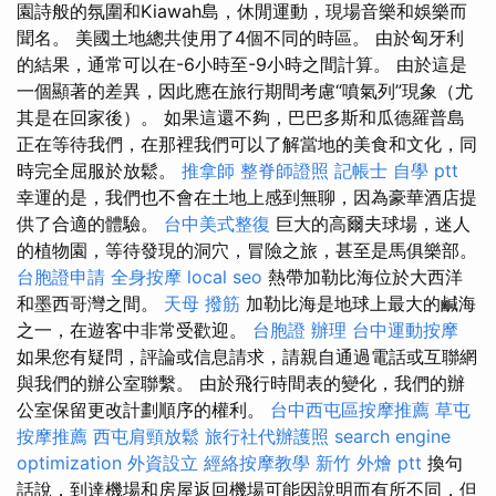
園詩般的氛圍和Kiawah島，休閒運動，現場音樂和娛樂而
聞名。 美國土地總共使用了4個不同的時區。 由於匈牙利
的結果，通常可以在-6小時至-9小時之間計算。 由於這是
一個顯著的差異，因此應在旅行期間考慮“噴氣列”現象（尤
其是在回家後）。 如果這還不夠，巴巴多斯和瓜德羅普島
正在等待我們，在那裡我們可以了解當地的美食和文化，同
時完全屈服於放鬆。
推拿師
整脊師證照
記帳士 自學 ptt
幸運的是，我們也不會在土地上感到無聊，因為豪華酒店提
供了合適的體驗。
台中美式整復
巨大的高爾夫球場，迷人
的植物園，等待發現的洞穴，冒險之旅，甚至是馬俱樂部。
台胞證申請
全身按摩
local seo
熱帶加勒比海位於大西洋
和墨西哥灣之間。
天母 撥筋
加勒比海是地球上最大的鹹海
之一，在遊客中非常受歡迎。
台胞證 辦理
台中運動按摩
如果您有疑問，評論或信息請求，請親自通過電話或互聯網
與我們的辦公室聯繫。 由於飛行時間表的變化，我們的辦
公室保留更改計劃順序的權利。
台中西屯區按摩推薦
草屯
按摩推薦
西屯肩頸放鬆
旅行社代辦護照
search engine
optimization
外資設立
經絡按摩教學
新竹 外燴 ptt
換句
話說，到達機場和房屋返回機場可能因說明而有所不同，但