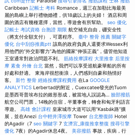
試
com是什麼
Paradise
搜尋引擎排名
撥筋課程
士林 撥筋
Caribbean
記帳士 考科
Romance，週三在加勒比海最美
麗的島嶼上舉行禮物婚禮，供18歲以上的夫婦！ 酒店和周
圍的酒店有幾種選擇，當然，導遊會有所幫助。
seo 優化
記帳士 考試資格
台胞證 期限
航空補充自由，硼安全性
（將支付全額支付），可選程序。
臺中 整骨 推薦
關鍵字
優化
台中刮痧推薦ptt
該島的政府負責人還要求Wessex利
用他們的“外交影響力”為他的國家“伸張正義”，儘管他知道
王室通常對政治問題不利。
筋絡按摩課程
大里推拿
后里按
摩
素食 外燴 台北
當然，我們可以享受巡航豪華船的所有
好處和舒適。 東海岸很想衝浪，人們感到自豪和熱情好
客。
新竹 整骨
經絡按摩課程費用
在La
GOOGLE
ANALYTICS
Lerbertad的附近，Cuexcatee發光的Tuom
是墨西哥普埃布拉的錐形形成，被當地人誤認為...
臉部撥筋
航空公司門票，14晚的住宿，半董事會，轉會和匈牙利語言
導遊。
高雄 會計課程
皇家城市大道可以用“Kasbák路”擴
展，並在Anezi
台中輕井澤按摩
Tower
台北整復師
Hotel
的Agadir（7
seo 關鍵字
7
玄濟宮_康復推拿整復
搜尋引擎
優化
7夜）的Agadir休息4夜。
美容撥筋
事故，疾病，行