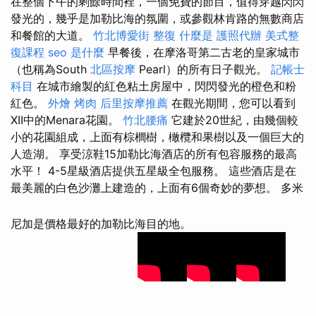
在整個下午的剩餘時間裡，一個免費的節目，值得穿越閃閃
發光的，幾乎是加勒比海的氛圍，或參觀林肯路的無數商店
和餐館的大道。
竹北博愛街 整復
什麼是
護照代辦
美式整
復課程
seo 是什麼
早餐後，在摩洛哥第二古老的皇家城市
（也稱為South
北區按摩
Pearl）的所有日子觀光。
記帳士
科目
在城市繪製的紅色粘土房屋中，閃閃發光的橙色和粉
紅色。
外燴 烤肉
后里按摩推薦
在觀光期間，您可以看到
XII中的Menara花園。
竹北腰痛
它建於20世紀，由幾個較
小的花園組成，上面有棕櫚樹，橄欖和果樹以及一個巨大的
人造湖。 享受涼鞋15加勒比海酒店的所有包容服務的最高
水平！ 4-5星級酒店提供五星級全包服務。 這些酒店是在
最美麗的白色沙灘上建造的，上面有6個奇妙的夢想。 多米
尼加是價格最好的加勒比海目的地。