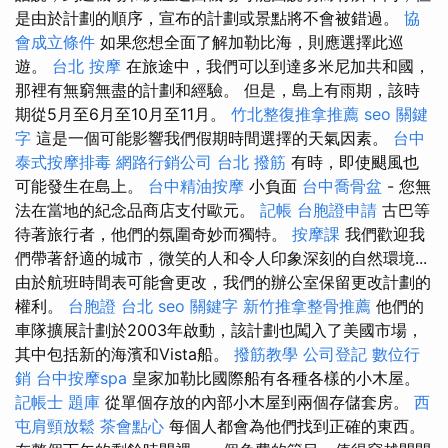
是由於計劃的順序，宣布的計劃或景點將不會被錯過。
協
會成立條件
如果您想全面了解加勒比海，則應選擇此巡
遊。
台北 按摩
在旅途中，我們可以到達多米尼加共和國，
那裡有無窮無盡的計劃和經驗。 但是，島上有雨期，該時
期從5月至6月至10月至11月。
竹北整復推拿推薦
seo 關鍵
字
這是一個可能影響我們假期時間選擇的天氣因素。
台中
泰式按摩排毒
網路行銷公司
台北 撥筋
有時，即使颶風也
可能發生在島上。
台中精油按摩
小負面
台中喬骨盆
- 您無
法在當地的紀念品商店支付歐元。
記帳
台胞證申請
古巴等
待著旅行者，他們的氛圍奇妙而獨特。
按摩課
我們歡迎我
們帶著舒適的城市，微笑的人和令人印象深刻的自然環境...
由於航班時間表可能會更改，我們的辦公室保留更改計劃的
權利。
台胞證 台北
seo 關鍵字
新竹推拿整骨推薦
他們的
車隊擴展計劃於2003年啟動，該計劃也闖入了美國市場，
其中包括新的海濱和Vista船。
撥筋教學
公司登記
數位行
銷
台中按摩spa
皇家加勒比國際船有各種各樣的小木屋。
記帳士 題庫
從單個存放的內部小木屋到兩個存儲套房。
西
屯肩頸放鬆
茶會點心
每個人都會為他們找到正確的東西。