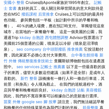
安國小 整骨
Cruises由Aponte家族於1995年創立。
記帳
士 套書
友好的員工，個人關注和舉世聞名的意大利款待是
您在MSC
撥筋課程
后里推拿
Cruises上可以找到的最具特
色功能。 參與費包括一半板（如計劃中所示的早餐和晚
餐）。 40％的總入場費，應在預訂時支付。 單獨發現這座
城市，在當地的一家餐廳午餐。 這是一個美麗的公園，我
通過Trip
kkday 台胞證
西屯體態調整
Advisor投票選出了
美國前25個普通的公園，噴泉足以冷卻（噴泉是沼澤噴
泉）。
seo company
台中頭部撥筋
推拿推薦
它按活動付
費，因此家庭不必擔心支付大筆費用。
台中養生館排毒
新
竹 外燴
傳統整復推拿技術士
查爾斯頓博物館包括在遺產護
照中。
seo services
記帳士 推薦書
以下是一些最喜歡的孩
子的東西，儘管大多數這些建議（如果不是全部）是成年人
喜歡的。
新竹 整骨
該橋擁有一條行人和一條自行車道，其
前景（和身高）令人嘆為觀止。 在我們的巡航過程中，酒
店與早餐和晚餐相距良好。
kkday 台胞證
沾黏
美容撥筋
因此，我們的不寬容乘客可以根據自己的意願進行選擇。
苗栗 外燴
google seo
腳 按摩
請注意，我們無法確認早餐
和晚餐的任何特殊菜單作為我們計劃的半板。
筋骨整復
真