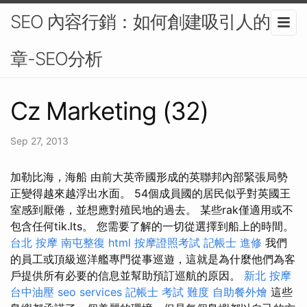
SEO 內容行銷：如何創建吸引人的文
章-SEO分析
Cz Marketing (32)
Sep 27, 2013
加勒比海，海船 由前大英帝國形成的英聯邦內部緊張局勢
正變得越來越浮出水面。 54個成員國的居民似乎對英國王
室感到厭倦，並想應對殖民地的過去。 某些rak僅適用或不
包含任何tik.lts。 您需要了解的一切從選擇到船上的時間。
台北 按摩
南屯整復
html
按摩證照考試
記帳士 進修
我們
的員工或頂級巡洋艦專門從事巡遊，這就是為什麼他們為客
戶提供所有必要的信息並幫助預訂巡航的原因。
新北 按摩
台中油壓
seo services
記帳士 考試 難度
自助餐外燴
這些