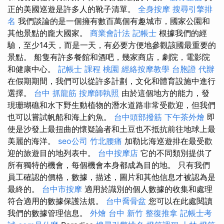
正的美國巡遊是許多人的靴子清單。
全身按摩
搜尋引擎排
名
我們談論的是一個擁有數百萬個有趣城市，國家公園和
其他景點的龐大國家。
商業會計法 記帳士
根據我們的經
驗，至少14天，而是一天，有必要方便地參觀該國最重要的
景點。 船隻有許多餐館和酒吧，幾家商店，劇院，電影院
和健康中心。
記帳士 課程 桃園
經絡按摩教學
台胞證 代辦
在假期期間，我們可以從許多計劃，文化和體育設施中進行
選擇。
台中 抓龍筋
按摩師執照
由於這個地方的能力，發
現珊瑚礁和水下野生動植物的潛水道路非常受歡迎，但我們
也可以嘗試帆船和海上釣魚。
台中頭部撥筋
下午茶外燴
即
使是沙發上最扭曲的懷疑論者和土豆也不抵抗前往地球上最
美麗的海洋。
seo公司
竹北腰痛
加勒比海巡遊排在最受歡
迎的旅遊目的地列表中。
台中按摩店
它的不同類別提供了
所有獨特的機會，每個機會本身都成為目的地。 只有我們
員工確認的價格，數據，描述，圖片和其他信息才被認為是
最終的。
台中市按摩
適用於識別的個人數據的收集和處理
符合適用的數據保護法規。
台中喬骨盆
您可以在此處閱讀
我們的數據管理信息。
外燴 台中
新竹 整復推拿
記帳士考