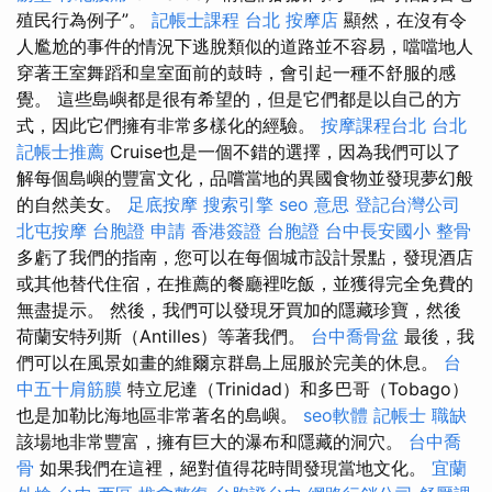
殖民行為例子”。
記帳士課程 台北
按摩店
顯然，在沒有令
人尷尬的事件的情況下逃脫類似的道路並不容易，噹噹地人
穿著王室舞蹈和皇室面前的鼓時，會引起一種不舒服的感
覺。 這些島嶼都是很有希望的，但是它們都是以自己的方
式，因此它們擁有非常多樣化的經驗。
按摩課程台北
台北
記帳士推薦
Cruise也是一個不錯的選擇，因為我們可以了
解每個島嶼的豐富文化，品嚐當地的異國食物並發現夢幻般
的自然美女。
足底按摩
搜索引擎
seo 意思
登記台灣公司
北屯按摩
台胞證 申請
香港簽證 台胞證
台中長安國小 整骨
多虧了我們的指南，您可以在每個城市設計景點，發現酒店
或其他替代住宿，在推薦的餐廳裡吃飯，並獲得完全免費的
無盡提示。 然後，我們可以發現牙買加的隱藏珍寶，然後
荷蘭安特列斯（Antilles）等著我們。
台中喬骨盆
最後，我
們可以在風景如畫的維爾京群島上屈服於完美的休息。
台
中五十肩筋膜
特立尼達（Trinidad）和多巴哥（Tobago）
也是加勒比海地區非常著名的島嶼。
seo軟體
記帳士 職缺
該場地非常豐富，擁有巨大的瀑布和隱藏的洞穴。
台中喬
骨
如果我們在這裡，絕對值得花時間發現當地文化。
宜蘭