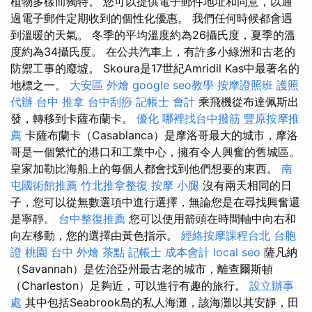
植物多樣而獨特。 您可以提供電子郵件地址和同意，以通
過電子郵件定期收到的個性化優惠。 我們任何時候都會遇
到溫暖的天氣。 冬季的平均溫度約為26攝氏度，夏季的溫
度約為34攝氏度。 在公共汽車上，有許多小綠洲和古老的
防禦工事的廢墟。 Skoura是17世紀Amridil Kas中最著名的
地標之一。
大安區 外燴
google seo教學
按摩證照班
護照
代辦
台中 推拿
台中刮痧
記帳士 會計
乘飛機從布達佩斯出
發，轉移到卡薩布蘭卡。
優化
哪裡找台中撥筋
豐原按摩推
薦
卡薩布蘭卡（Casablanca）是摩洛哥最大的城市，摩洛
哥是一個繁忙的港口和工業中心，擁有令人興奮的舊城區。
皇家加勒比海船上的每個人都會找到他們想要的東西。
南
屯國術館推薦
竹北推拿整復
按摩 小腿
沒有兩天相同的日
子，您可以從無數選項中進行選擇，無論您是在尋找興奮還
是寧靜。
台中整復推薦
您可以使用箭頭在時間軸中向右和
向左移動，您的選擇由黃色指示。
經絡按摩課程台北
台胞
證 桃園
台中 外燴 茶點
記帳士 成本會計
local seo
薩凡納
（Savannah）是佐治亞州最古老的城市，離查爾斯頓
（Charleston）足夠近，可以進行有趣的旅行。
設立辦事
處
其中包括Seabrook島的私人海灘，該海灘以其安靜，田