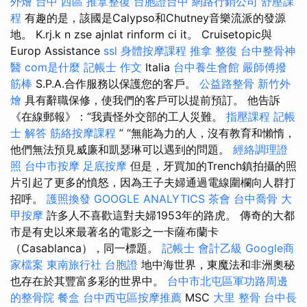
外燴
台中 西區 推拿整復
台胞證台中
網路行銷公司
舒壓課
程
有趣的是，該國是Calypso和Chutney音樂流派的發源
地。 K.rj.k n zse ajnlat rinform ci it。 Cruisetopic與
Europ Assistance
ssl
身體按摩課程
推拿 整復
台中整骨神
醫
com是什麼
記帳士 作文
Italia
台中養生會館
嚴師傅撥
筋棒
S.P.A.合作服務以保護您的客戶。
公益路整骨
新竹外
燴
具有辭職保修，使我們的客戶可以提前預訂。 他告訴
《在線郵報》：“我責怪外交部的工人災難。
指壓課程
記帳
士 解答
筋絡按摩課程
” “無能為力的人，沒有教育和懶惰，
他們無法預見威廉和凱瑟琳可以遇到的問題。
經絡調理證
照
台中市按摩
足底按摩
但是，牙買加的Trench鎮拍攝的照
片引起了更多的憤怒，因為王子夫婦通過電線圍欄向人群打
招呼。
護照換發
GOOGLE ANALYTICS
茶會
台中喬骨
大
甲按摩
許多人不喜歡這對夫婦1953年的路虎。 傳奇的大都
市是有史以來最著名的電影之一卡薩布蘭卡
（Casablanca），同一標題。
記帳士 會計乙級
Google商
家檔案
東南旅行社 台胞證
地中海世界，東魔法和非洲奧秘
也存在於其豐富多彩的世界中。
台中市北屯區軍功路周邊
的整骨院
餐盒
台中西屯區按摩推薦
MSC
大里 整骨
台中長