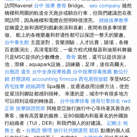
訪問Ravenel
台中 按摩 整骨
Bridge。
seo company
雖然
橋樑和周圍的軌道全天跑步或騎自行車，但我們建議您在夜
間訪問，因為橋樑和電纜在照明時很漂亮。
經絡按摩教學
從幽靈之旅和酒吧到戲劇表演和喜劇，夜間有很多事情要
做。 船上的各種樂趣和舒適性都可以保證一整天的樂趣。
台中養生館
主題派對，音樂測驗，人才比賽，賭場，各種
百老匯演出，高清電影院，一級方程式模擬器和迪斯科舞廳
只是MSC提供的少數機會。
喬骨
當然，還可以提供游泳
池，滑梯，aquapark設施，訓練廳，足球，迷你高爾夫。
台胞證 遺失
台中全身按摩推薦
台中按摩排毒推薦
數位行
銷
舒壓課程
accounting firmcpa
西屯肩頸放鬆
享受MSC
西屯按摩
經絡調理
Spa服務，並通過啟用治療方法，使您
從屋頂到腳趾都感到很棒。 幸運的是，城市中有很多地方
可以得到這樣的轉換器。
台中按摩排毒
搜尋引擎排名
rwd
正骨
按摩師證照班
阿格里亞旅行旅行中心等待著其善良的
乘客，擁有高質量的服務，近80個國內和最著名的外國旅
行組織者（TUI，DER）和我們個人的好建議。
記帳士 稅
務士
在 -
台胞證 辦理
旅行社代辦護照
鬆筋
點播的個人或