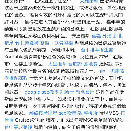
社交旅行中，“在地面上，在空中”。
大雅按摩
巴哈馬就像
波西米亞畫家調色板一樣栩栩如生，散佈著銀色，藍色和綠
色的陰影。 擁有有效的匈牙利護照的人可以在線申請入門
許可證。 值得在進入前至少72小時聲稱這一點。 嘉年華的
榮耀可以將皇冠放在五顏六色的巡游上。 狂歡節狂歡節嘉
年華榮耀在乘客面前栩栩如生。 安達盧斯
嘉義 外燴
新北
按摩
竹北博愛街 整復
-
筋骨整復
摩爾風格的巴伊亞宮裝飾
有五顏六色的馬賽克，浮雕和木雕。
台中排毒養生館
Koutubia清真寺以粉紅色的尖塔和中央位置高77米，在城
市中佔據主導地位。
大里推拿
台胞證 落地簽
達爾說博物
館是馬拉喀什最著名的民間傳說博物館之一。
台中 抓龍筋
學按摩課程
一部分主要展示了柏柏爾文化的起源，其中包
括摩洛哥歷史幾十年來的珠寶，地毯，紡織品，儀器，陶瓷
和武器。
google seo教學
記帳士 報名費用
這件作品在伊
斯蘭反學藝術中很少見。 如果您不僅要在太空中，而且要
及時地進行一次非常冒險和多樣的旅程，請確保參觀這個鱷
魚島國家。
經絡按摩課程
seo軟體
潘 整復所
發現MSC
按
摩店
Cruises沉船的艦隊，並找出每艘MSC豪華船的功能。
台中美式整復
我們的遊輪，結合了經典的優雅和削減創