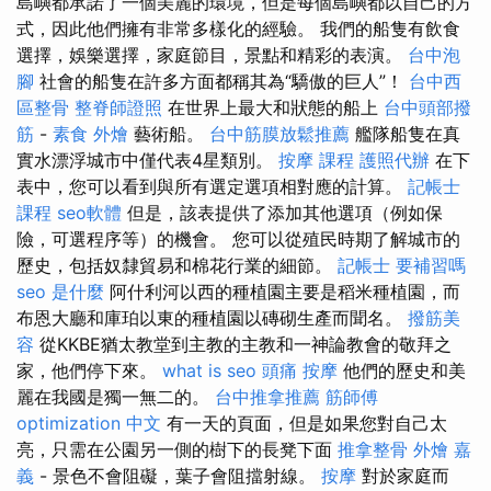
島嶼都承諾了一個美麗的環境，但是每個島嶼都以自己的方
式，因此他們擁有非常多樣化的經驗。 我們的船隻有飲食
選擇，娛樂選擇，家庭節目，景點和精彩的表演。
台中泡
腳
社會的船隻在許多方面都稱其為“驕傲的巨人”！
台中西
區整骨
整脊師證照
在世界上最大和狀態的船上
台中頭部撥
筋
-
素食 外燴
藝術船。
台中筋膜放鬆推薦
艦隊船隻在真
實水漂浮城市中僅代表4星類別。
按摩 課程
護照代辦
在下
表中，您可以看到與所有選定選項相對應的計算。
記帳士
課程
seo軟體
但是，該表提供了添加其他選項（例如保
險，可選程序等）的機會。 您可以從殖民時期了解城市的
歷史，包括奴隸貿易和棉花行業的細節。
記帳士 要補習嗎
seo 是什麼
阿什利河以西的種植園主要是稻米種植園，而
布恩大廳和庫珀以東的種植園以磚砌生產而聞名。
撥筋美
容
從KKBE猶太教堂到主教的主教和一神論教會的敬拜之
家，他們停下來。
what is seo
頭痛 按摩
他們的歷史和美
麗在我國是獨一無二的。
台中推拿推薦
筋師傅
optimization 中文
有一天的頁面，但是如果您對自己太
亮，只需在公園另一側的樹下的長凳下面
推拿整骨
外燴 嘉
義
- 景色不會阻礙，葉子會阻擋射線。
按摩
對於家庭而