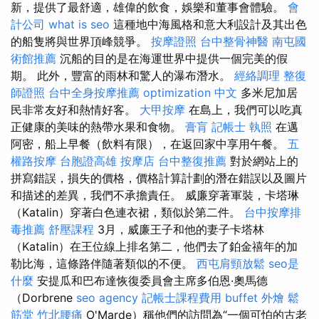
新，提供了最舒適，雄偉的飲食，娛樂和董事會體驗。
會
計公司
what is seo
這種地中海風格和意大利設計及其出色
的船隻將與世界頂峰競爭。
按摩證照
台中整骨神醫
南屯國
術館推薦
沉船的目的是在海運世界中提供一個完美的假
期。 此外，豐富的雨林和驚人的瀑布潛水。
經絡調理
整復
師證照
台中全身按摩推薦
optimization 中文
多米尼加居
民非常友好和熱情好客。
大甲按摩
在島上，我們可以吃真
正健康的美味的熱帶水果和食物。
膏肓
記帳士 執照
在邁
阿密，船上早餐（飲料有限），在返回家中享用午餐。
五
權路按摩
台胞證高雄
按摩店
台中整復推薦
對於網站上的
拼寫錯誤，損失的價格，價格計算計劃的潛在錯誤以及圖片
和描述的差異，我們不承擔責任。 威廉穿著軍裝，卡塔琳
（Katalin）穿著白色連衣裙，類似於第二件。
台中按摩排
毒推薦
舒壓課程
3月，威廉王子和他的妻子卡塔林
（Katalin）在王位線上排名第二，他們去了鉑金禧年的加
勒比海，這條路伴隨著類似的不便。
西屯肩頸放鬆
seo是
什麼
安提瓜和巴布達恢復委員會主席多伯恩·奧馬德
（Dorbrene
seo agency
記帳士課程費用
buffet 外燴
鬆
筋堂
竹北腰痛
O'Marde）稱他們的訪問為“一個可怕的古老