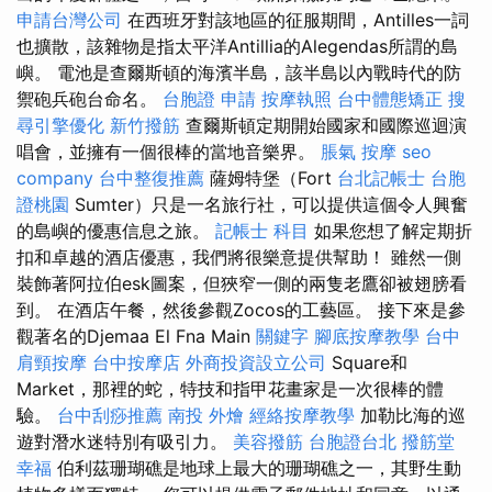
申請台灣公司
在西班牙對該地區的征服期間，Antilles一詞
也擴散，該雜物是指太平洋Antillia的Alegendas所謂的島
嶼。 電池是查爾斯頓的海濱半島，該半島以內戰時代的防
禦砲兵砲台命名。
台胞證 申請
按摩執照
台中體態矯正
搜
尋引擎優化
新竹撥筋
查爾斯頓定期開始國家和國際巡迴演
唱會，並擁有一個很棒的當地音樂界。
脹氣 按摩
seo
company
台中整復推薦
薩姆特堡（Fort
台北記帳士
台胞
證桃園
Sumter）只是一名旅行社，可以提供這個令人興奮
的島嶼的優惠信息之旅。
記帳士 科目
如果您想了解定期折
扣和卓越的酒店優惠，我們將很樂意提供幫助！ 雖然一側
裝飾著阿拉伯esk圖案，但狹窄一側的兩隻老鷹卻被翅膀看
到。 在酒店午餐，然後參觀Zocos的工藝區。 接下來是參
觀著名的Djemaa El Fna Main
關鍵字
腳底按摩教學
台中
肩頸按摩
台中按摩店
外商投資設立公司
Square和
Market，那裡的蛇，特技和指甲花畫家是一次很棒的體
驗。
台中刮痧推薦
南投 外燴
經絡按摩教學
加勒比海的巡
遊對潛水迷特別有吸引力。
美容撥筋
台胞證台北
撥筋堂
幸福
伯利茲珊瑚礁是地球上最大的珊瑚礁之一，其野生動