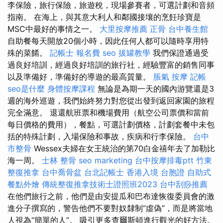
李保險，旅行保險，旅遊稅，現場參賽者，可選計劃和音頻
指南。 在海上，與其意大利人和鄰國接壤的烹飪珍寶是
MSC中最好的事情之一。
大里按摩推薦
正骨
台中養生館
自助餐每天開放20個小時，因此任何人都可以隨時享用特
殊的菜餚。
記帳士 報名費
seo
拔罐教學
我們保證通過受
過良好培訓，經過良好培訓的旅行社，經驗豐富的銷售同事
以及準備好，準備好的導遊的最高質量。
脹氣 按摩
記帳
seo是什麼
身體按摩課程
無論是為期一天的國內游覽還是3
週的海外巡遊，我們始終努力對您從出發到返回家園的旅程
完全滿意。 退還航班票和機場費用（航空公司票價和當前
每日價格的費用），餐點，可選計劃價格，計劃套餐中未包
括的特殊計劃，入場保險和事故，疾病和行李保險。
台中
市整骨
Wessex夫婦在女王統治的第70白金禧年去了加勒比
海一周。
士林 整骨
seo marketing
台中按摩排毒ptt
竹東
整復推拿
台中喬骨盆
台北記帳士
香港入境 台胞證
自助式
餐點外燴
傳統整復推拿技術士證照班2023
台中刮痧推薦
在他們旅行之前，他們是由安提瓜和巴布達恢復委員會的激
進分子撰寫的，警告他們不要對奴隸制“虛偽”，而是將當地
人視為“簡單的人”。 吸引更多查爾斯頓進行觀光的好方法。