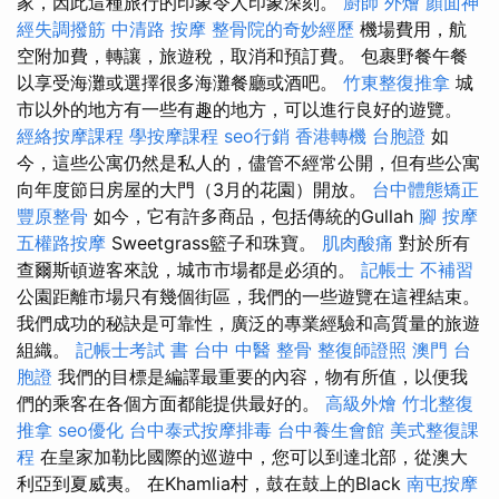
家，因此這種旅行的印象令人印象深刻。
廚師 外燴
顏面神
經失調撥筋
中清路 按摩
整骨院的奇妙經歷
機場費用，航
空附加費，轉讓，旅遊稅，取消和預訂費。 包裹野餐午餐
以享受海灘或選擇很多海灘餐廳或酒吧。
竹東整復推拿
城
市以外的地方有一些有趣的地方，可以進行良好的遊覽。
經絡按摩課程
學按摩課程
seo行銷
香港轉機 台胞證
如
今，這些公寓仍然是私人的，儘管不經常公開，但有些公寓
向年度節日房屋的大門（3月的花園）開放。
台中體態矯正
豐原整骨
如今，它有許多商品，包括傳統的Gullah
腳 按摩
五權路按摩
Sweetgrass籃子和珠寶。
肌肉酸痛
對於所有
查爾斯頓遊客來說，城市市場都是必須的。
記帳士 不補習
公園距離市場只有幾個街區，我們的一些遊覽在這裡結束。
我們成功的秘訣是可靠性，廣泛的專業經驗和高質量的旅遊
組織。
記帳士考試 書
台中 中醫 整骨
整復師證照
澳門 台
胞證
我們的目標是編譯最重要的內容，物有所值，以便我
們的乘客在各個方面都能提供最好的。
高級外燴
竹北整復
推拿
seo優化
台中泰式按摩排毒
台中養生會館
美式整復課
程
在皇家加勒比國際的巡遊中，您可以到達北部，從澳大
利亞到夏威夷。 在Khamlia村，鼓在鼓上的Black
南屯按摩