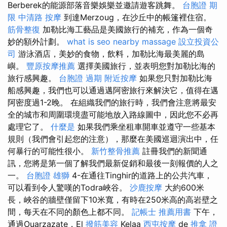
Berberek的能源部落音樂娛樂並邀請遊客跳舞。
台胞證 期
限
中清路 按摩
到達Merzoug，在沙丘中的帳篷裡住宿。
筋骨整復
加勒比海工藝品是美國旅行的補充，作為一個奇
妙的額外計劃。
what is seo
nearby massage
設立投資公
司
游泳酒店，美妙的食物，飲料，加勒比海最美麗的島
嶼。
豐原按摩推薦
選擇美國旅行，並表明您對加勒比海的
旅行感興趣。
台胞證 過期
附近按摩
如果您只對加勒比海
船感興趣，我們也可以通過邁阿密旅行來解決它，值得在邁
阿密度過1-2晚。 在組織我們的旅行時，我們會注意將最安
全的城市和周圍環境盡可能地放入路線圖中，因此您不必再
處理它了。
什麼是
如果我們乘坐租車開車並遵守一些基本
規則（我們會引起您的注意），那麼在美國巡迴演出中，任
何暴行的可能性很小。
新竹整骨推薦
註冊我們的新聞通
訊，您將是第一個了解我們最新促銷和最後一刻報價的人之
一。
台胞證 雄獅
4-在通往Tinghir的道路上的公共汽車，
可以看到令人驚嘆的Todra峽谷。
沙鹿按摩
大約600米
長，峽谷的牆壁僅留下10米寬，有時在250米高的高岩壁之
間，每天在不同的顏色上都不同。
記帳士 推薦用書
下午，
通過Ouarzazate，El
撥筋美容
Kelaa
西屯按摩
de
推拿 證