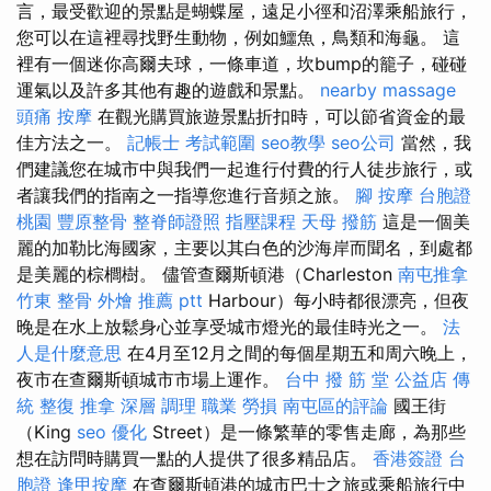
言，最受歡迎的景點是蝴蝶屋，遠足小徑和沼澤乘船旅行，
您可以在這裡尋找野生動物，例如鱷魚，鳥類和海龜。 這
裡有一個迷你高爾夫球，一條車道，坎bump的籠子，碰碰
運氣以及許多其他有趣的遊戲和景點。
nearby massage
頭痛 按摩
在觀光購買旅遊景點折扣時，可以節省資金的最
佳方法之一。
記帳士 考試範圍
seo教學
seo公司
當然，我
們建議您在城市中與我們一起進行付費的行人徒步旅行，或
者讓我們的指南之一指導您進行音頻之旅。
腳 按摩
台胞證
桃園
豐原整骨
整脊師證照
指壓課程
天母 撥筋
這是一個美
麗的加勒比海國家，主要以其白色的沙海岸而聞名，到處都
是美麗的棕櫚樹。 儘管查爾斯頓港（Charleston
南屯推拿
竹東 整骨
外燴 推薦 ptt
Harbour）每小時都很漂亮，但夜
晚是在水上放鬆身心並享受城市燈光的最佳時光之一。
法
人是什麼意思
在4月至12月之間的每個星期五和周六晚上，
夜市在查爾斯頓城市市場上運作。
台中 撥 筋 堂 公益店 傳
統 整復 推拿 深層 調理 職業 勞損 南屯區的評論
國王街
（King
seo 優化
Street）是一條繁華的零售走廊，為那些
想在訪問時購買一點的人提供了很多精品店。
香港簽證 台
胞證
逢甲按摩
在查爾斯頓港的城市巴士之旅或乘船旅行中