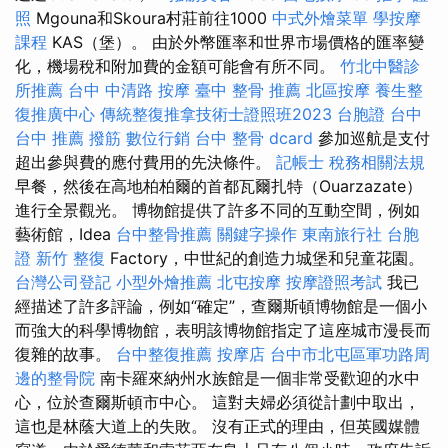
照
Mgouna和Skoura村莊前往1000
中式外燴菜單
學按摩
課程
KAS（堡）。 由於外幣匯率和世界市場價格的匯率變
化，機場稅和附加費的金額可能會有所不同。
竹北中醫診
所推薦
台中 中清路 按摩
臺中 整骨 推薦
北區按摩
養生整
復推廣中心
傳統整復推拿技術士證照班2023
台胞證 台中
台中 推薦 撥筋
數位行銷
台中 整骨 dcard
參加巡航是支付
超出參與費的應付費用的先決條件。
記帳士 稅務相關法規
早餐，然後在高地柏柏爾的首都瓦爾扎特（Ouarzazate）
進行全景觀光。 博物館提供了許多不同的互動空間，例如
藝術館，Idea
台中整骨推薦
關鍵字操作
東南旅行社 台胞
證
新竹 整復
Factory，中世紀的創造力城堡和兒童花園。
台灣公司登記
小型外燴推薦
北屯按摩
按摩證照考試
我已
經描述了許多評論，例如“確定”，查爾斯頓博物館是一個小
而強大的科學博物館，表明該博物館指定了這座城市漫長而
復雜的故事。
台中整復推薦
按摩店
台中市北屯區軍功路周
邊的整骨院
南卡羅來納州水族館是一個非常受歡迎的水中
心，位於查爾斯頓市中心。 這對夫婦必須從計劃中取出，
這也是林蔭大道上的失敗。 沒有正式的理由，但英國媒體