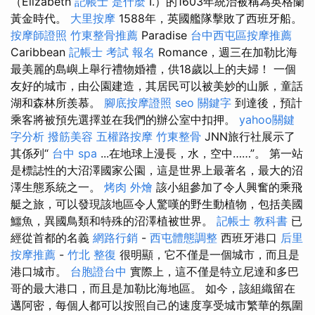
（Elizabeth
記帳士 是什麼
I.）的1603年統治被稱為英格蘭
黃金時代。
大里按摩
1588年，英國艦隊擊敗了西班牙船。
按摩師證照
竹東整骨推薦
Paradise
台中西屯區按摩推薦
Caribbean
記帳士 考試 報名
Romance，週三在加勒比海
最美麗的島嶼上舉行禮物婚禮，供18歲以上的夫婦！ 一個
友好的城市，由公園建造，其居民可以被美妙的山脈，童話
湖和森林所羨慕。
腳底按摩證照
seo 關鍵字
到達後，預計
乘客將被預先選擇並在我們的辦公室中扣押。
yahoo關鍵
字分析
撥筋美容
五權路按摩
竹東整骨
JNN旅行社展示了
其係列“
台中 spa
...在地球上漫長，水，空中……”。 第一站
是標誌性的大沼澤國家公園，這是世界上最著名，最大的沼
澤生態系統之一。
烤肉 外燴
該小組參加了令人興奮的乘飛
艇之旅，可以發現該地區令人驚嘆的野生動植物，包括美國
鱷魚，異國鳥類和特殊的沼澤植被世界。
記帳士 教科書
已
經從首都的名義
網路行銷
-
西屯體態調整
西班牙港口
后里
按摩推薦
-
竹北 整復
很明顯，它不僅是一個城市，而且是
港口城市。
台胞證台中
實際上，這不僅是特立尼達和多巴
哥的最大港口，而且是加勒比海地區。 如今，該組織留在
邁阿密，每個人都可以按照自己的速度享受城市繁華的氛圍