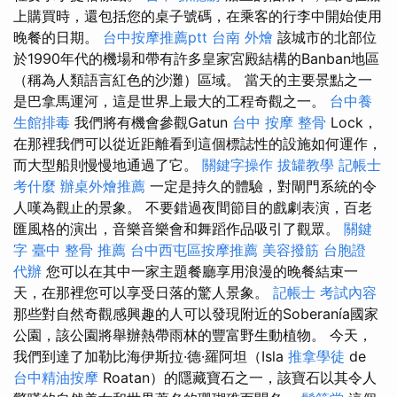
上購買時，還包括您的桌子號碼，在乘客的行李中開始使用
晚餐的日期。
台中按摩推薦ptt
台南 外燴
該城市的北部位
於1990年代的機場和帶有許多皇家宮殿結構的Banban地區
（稱為人類語言紅色的沙灘）區域。 當天的主要景點之一
是巴拿馬運河，這是世界上最大的工程奇觀之一。
台中養
生館排毒
我們將有機會參觀Gatun
台中 按摩 整骨
Lock，
在那裡我們可以從近距離看到這個標誌性的設施如何運作，
而大型船則慢慢地通過了它。
關鍵字操作
拔罐教學
記帳士
考什麼
辦桌外燴推薦
一定是持久的體驗，對閘門系統的令
人嘆為觀止的景象。 不要錯過夜間節目的戲劇表演，百老
匯風格的演出，音樂音樂會和舞蹈作品吸引了觀眾。
關鍵
字
臺中 整骨 推薦
台中西屯區按摩推薦
美容撥筋
台胞證
代辦
您可以在其中一家主題餐廳享用浪漫的晚餐結束一
天，在那裡您可以享受日落的驚人景象。
記帳士 考試內容
那些對自然奇觀感興趣的人可以發現附近的Soberanía國家
公園，該公園將舉辦熱帶雨林的豐富野生動植物。 今天，
我們到達了加勒比海伊斯拉·德·羅阿坦（Isla
推拿學徒
de
台中精油按摩
Roatan）的隱藏寶石之一，該寶石以其令人