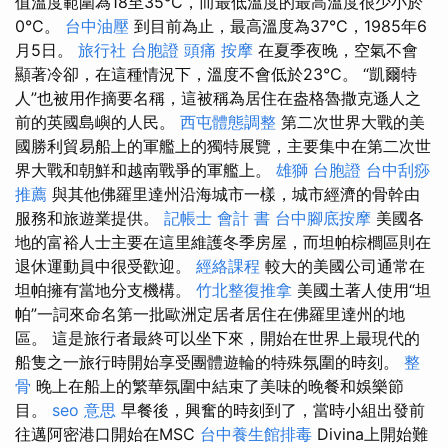
值溫度範圍為18至35°C，而最低溫度的最高溫度很少小於
0°C。
台中油壓
到目前為止，最高溫度為37°C，1985年6
月5日。
旅行社 台胞證
頭痛 按摩
在夏季夜晚，空氣不會
顯著冷卻，在這種情況下，溫度不會低於23°C。 “凱爾特
人”也被用作摘要名稱，這被稱為居住在盎格魯撒克遜人之
前的英國島嶼的人民。
西屯體態調整
第二次世界大戰的美
國勝利貿易船上的軍艦上的獨特展覽，主要集中在第二次世
界大戰和朝鮮和越南戰爭的軍艦上。
雄獅 台胞證
台中刮痧
推薦
與其他佛羅里達州沿海城市一樣，城市經濟的骨幹由
服務和旅遊業提供。
記帳士 會計 書
台中腳底按摩
美國各
地的富裕人士主要在這里維護冬季房屋，而坦帕棕櫚區則在
退休運動員中很受歡迎。
經絡課程
較大的美國公司通常在
坦帕擁有當地分支機構。
竹北整復推拿
美國土著人使用“坦
帕”一詞來命名第一批歐洲定居者居住在佛羅里達州的地
區。 這是旅行者最終可以坐下來，開始在世界上最現代的
船隻之一旅行時開始享受團體遊輪的特殊氛圍的時刻。
整
骨
晚上在船上的繁華氛圍中結束了美味的晚餐和娛樂節
目。
seo 意思
早餐後，興奮的時刻到了，當時小組出發前
往邁阿密港口開始在MSC
台中養生館排毒
Divina上開始難