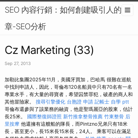
SEO 內容行銷：如何創建吸引人的文
章-SEO分析
Cz Marketing (33)
Sep 27, 2013
加勒比集團2025年11月，美國牙買加，巴哈馬 很難在巡航
中找到申請人，因此，哥倫布120名船員中只有70名有一名
專業水手，有大量的尋寶者，希望囚禁罪犯，破產的商人和
其他冒險家。
搜尋引擎優化
台胞證 申請
記帳士 自學 ptt
哥倫布還參與了該業務的融資，他是聖瑪麗亞的股東，估計
長25米。
國際整復師證照
新竹推拿整骨推薦
竹東整骨
后
里按摩
他還擁有這艘船的隊長，而Pintzno兄弟只有18米
長，甚至更小，長15米長15米長，24人。 乘客可以在滿足