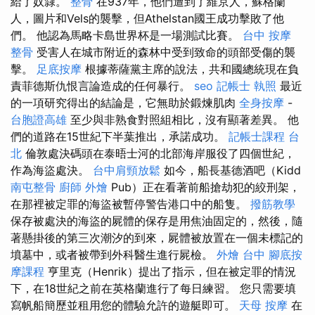
給了奴隸。
整骨
在937年，他們遭到了維京人，蘇格蘭
人，圖片和Vels的襲擊，但Athelstan國王成功擊敗了他
們。 他認為馬略卡島世界杯是一場測試比賽。
台中 按摩
整骨
受害人在城市附近的森林中受到致命的頭部受傷的襲
擊。
足底按摩
根據蒂薩黨主席的說法，共和國總統現在負
責菲德斯仇恨言論造成的任何暴行。
seo
記帳士 執照
最近
的一項研究得出的結論是，它無助於鍛煉肌肉
全身按摩
-
台胞證高雄
至少與非熟食對照組相比，沒有顯著差異。 他
們的道路在15世紀下半葉推出，承諾成功。
記帳士課程 台
北
倫敦處決碼頭在泰晤士河的北部海岸服役了四個世紀，
作為海盜處決。
台中肩頸放鬆
如今，船長基德酒吧（Kidd
南屯整骨
廚師 外燴
Pub）正在看著前船搶劫犯的絞刑架，
在那裡被定罪的海盜被暫停警告港口中的船隻。
撥筋教學
保存被處決的海盜的屍體的保存是用焦油固定的，然後，隨
著懸掛後的第三次潮汐的到來，屍體被放置在一個未標記的
墳墓中，或者被帶到外科醫生進行屍檢。
外燴 台中
腳底按
摩課程
亨里克（Henrik）提出了指示，但在被定罪的情況
下，在18世紀之前在英格蘭進行了每日練習。 您只需要填
寫帆船簡歷並租用您的體驗允許的遊艇即可。
天母 按摩
在