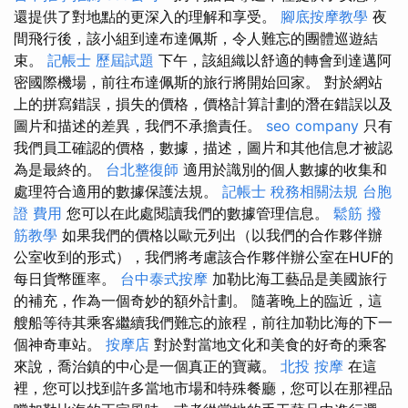
還提供了對地點的更深入的理解和享受。
腳底按摩教學
夜
間飛行後，該小組到達布達佩斯，令人難忘的團體巡遊結
束。
記帳士 歷屆試題
下午，該組織以舒適的轉會到達邁阿
密國際機場，前往布達佩斯的旅行將開始回家。 對於網站
上的拼寫錯誤，損失的價格，價格計算計劃的潛在錯誤以及
圖片和描述的差異，我們不承擔責任。
seo company
只有
我們員工確認的價格，數據，描述，圖片和其他信息才被認
為是最終的。
台北整復師
適用於識別的個人數據的收集和
處理符合適用的數據保護法規。
記帳士 稅務相關法規
台胞
證 費用
您可以在此處閱讀我們的數據管理信息。
鬆筋
撥
筋教學
如果我們的價格以歐元列出（以我們的合作夥伴辦
公室收到的形式），我們將考慮該合作夥伴辦公室在HUF的
每日貨幣匯率。
台中泰式按摩
加勒比海工藝品是美國旅行
的補充，作為一個奇妙的額外計劃。 隨著晚上的臨近，這
艘船等待其乘客繼續我們難忘的旅程，前往加勒比海的下一
個神奇車站。
按摩店
對於對當地文化和美食的好奇的乘客
來說，喬治鎮的中心是一個真正的寶藏。
北投 按摩
在這
裡，您可以找到許多當地市場和特殊餐廳，您可以在那裡品