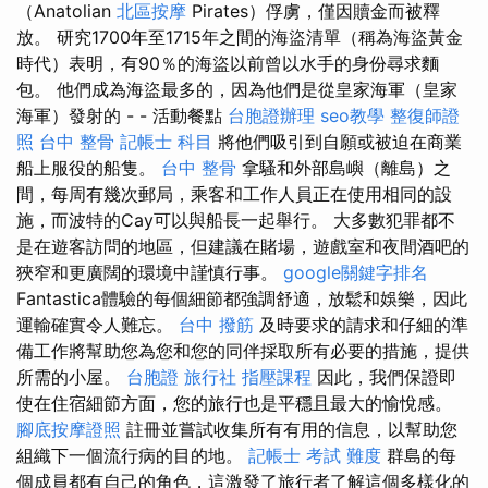
（Anatolian
北區按摩
Pirates）俘虜，僅因贖金而被釋
放。 研究1700年至1715年之間的海盜清單（稱為海盜黃金
時代）表明，有90％的海盜以前曾以水手的身份尋求麵
包。 他們成為海盜最多的，因為他們是從皇家海軍（皇家
海軍）發射的 - - 活動餐點
台胞證辦理
seo教學
整復師證
照
台中 整骨
記帳士 科目
將他們吸引到自願或被迫在商業
船上服役的船隻。
台中 整骨
拿騷和外部島嶼（離島）之
間，每周有幾次郵局，乘客和工作人員正在使用相同的設
施，而波特的Cay可以與船長一起舉行。 大多數犯罪都不
是在遊客訪問的地區，但建議在賭場，遊戲室和夜間酒吧的
狹窄和更廣闊的環境中謹慎行事。
google關鍵字排名
Fantastica體驗的每個細節都強調舒適，放鬆和娛樂，因此
運輸確實令人難忘。
台中 撥筋
及時要求的請求和仔細的準
備工作將幫助您為您和您的同伴採取所有必要的措施，提供
所需的小屋。
台胞證 旅行社
指壓課程
因此，我們保證即
使在住宿細節方面，您的旅行也是平穩且最大的愉悅感。
腳底按摩證照
註冊並嘗試收集所有有用的信息，以幫助您
組織下一個流行病的目的地。
記帳士 考試 難度
群島的每
個成員都有自己的角色，這激發了旅行者了解這個多樣化的