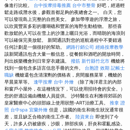
像進行比較。
台中按摩排毒推薦
台中市整骨
好吧，經過輕
鬆走路或潛水後，參觀首都足夠的夜總會之一。 白天，您
可以發現島上完整的自然美女。 參加帶導遊的浮潛之旅，
以欣賞豐富多彩的珊瑚礁和豐富的海野生動植物。 那些喜
歡放鬆的人可以在雪上的沙灘上曬日光浴，而晴朗的海浪則
可以確保完美放鬆。 新聞通訊對您的巡航過程中不要錯過
任何計劃是一個很好的幫助。
網路行銷公司
經絡按摩教學
該新聞通訊包含大量一般信息，從餐館和酒吧的開放時間，
列出娛樂機會到日常穿衣建議。
撥筋 新竹縣竹北市
機艙將
找到一個包含多語言信息手冊的文件。
台胞證 效期
記帳士
職缺
機艙還包含清潔劑的價格表，房間服務菜單，機艙的
早晨菜單等。
逢甲按摩
台中 外燴
（除了海洋君主的內部
和窗戶小屋外，在這種情況下，可以使用招待會的安全。）
您的舒適設備由機艙人員提供。 沙特醫生在利雅得郊區的
皇家醫療中心的頭部線上使用狀態-ART治療工具。
推拿 證
照
台中spa
宜蘭外燴
但是，該國的衛生和衛生狀況通常很
差，並且缺乏合格的衛生工作者。
陸資來台
即使到了今
天，許多人仍被瘧疾，沙眼，肺部疾病，肝炎和霍亂感染。