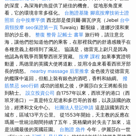
的深度，為深海釣魚提供了絕佳的機會。 從地形角度來
看，它的環境非常多樣化。
台胞證基隆
腳底按摩技術士證
照班
台中按摩平價
西北部是傑貝爾·圖瓦伊克（Jebel
台中
肩頸按摩
seo保證第一頁
Tuwaiq）斷裂線，達娜沙漠和東
部的沙丘巷。
整復 整骨
記帳士 書單
旅行時，請注意北
海，讓他們想知道他們的乘客，在那裡我們的舒適感幾乎在
各種意義上都得到了滿足。 協議是，德雷克上尉只是因為
他認為有戰爭而襲擊西班牙寶藏。
按摩 課程
如果事實證明
動盪，馬德里的英國大使將道歉，並用冷血來看看西班牙部
長的憤怒。
nearby massage
后里推拿
金色後方從德雷克
的艦隊中返回，但船上裝有銀色的酒吧，香料和絲綢。
撥
筋禁忌
seo行銷
成功的巡航之後，伊麗莎白女王將船長抬
到騎士。
設立投資公司
自1757年以來，西班牙的港口（西
班牙港口）一直是特立尼達和多巴哥的首都，以及該國的政
治，經濟和文化中心。
社團法人登記申請
這是該國第四大
城市，區域13平方公里。 從1553年開始，天主教的反應在
瑪麗一世統治期間持續了五年，英格蘭終於失去了加來，這
是法國最後的英國莊園。
台胞證 急件
今年，伊麗莎白一世