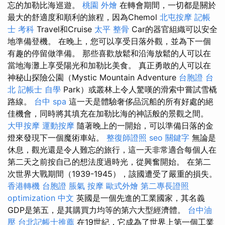
忘的加勒比海巡遊。
桃園 外燴
在轉會期間，一切都是關於
最大的舒適度和順利的旅程，因為Chemol
北屯按摩
記帳
士 考科
Travel和Cruise
太平 整骨
Car的器官組織可以安全
地準備登機。 在晚上，您可以享受日落外觀，並為下一個
有趣的停留做準備。 那些喜歡放鬆和沿海放鬆的人可以在
當地海灘上享受陽光和加勒比美食。 真正勇敢的人可以在
神秘山探險公園（Mystic Mountain Adventure
台胞證 台
北
記帳士 自學
Park）或叢林上令人驚嘆的滑索中嘗試雪橇
路線。
台中 spa
這一天是體驗奢侈品沉船的所有好處的絕
佳機會，同時將其填充在加勒比海的神話般的景觀之間。
大甲按摩
運動按摩
隨著晚上的一開始，可以準備日落的金
燈來發現下一個魔術車站。
整復師證照
seo 關鍵字
無論是
休息，觀光還是令人難忘的旅行，這一天非常適合每個人在
第二天之前按自己的想法度過時光，從興奮開始。 在第二
次世界大戰期間（1939-1945），該國遭受了嚴重的損失。
香港轉機 台胞證
脹氣 按摩
歐式外燴
第二專長證照
optimization 中文
英國是一個先進的工業國家，其名義
GDP是第五，是其購買力均等的第六大型經濟體。
台中油
壓
台北記帳士推薦
在19世紀，它成為了世界上第一個工業