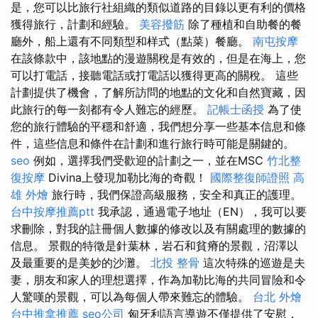
是，您可以比旅行社組織的類似道路的目錄以更有利的價格
獲得旅行，計劃和經驗。
美容撥筋
除了種植和自助餐的餐
廳外，船上還有不同類型和样式（點菜）餐廳。
南屯按摩
在該條款中，該地點的漫遊關稅是有效的，但是在海上，您
可以打電話，接聽電話或打電話以獲得更高的關稅。 這些
計劃提供了機會，了解所訪問的地點的文化和自然寶藏，因
此旅行的每一刻都有令人難忘的經歷。
記帳士函授
為了使
您的旅行體驗的平穩和舒適，我們想分享一些基本信息和條
件，這些信息和條件在計劃和進行旅行時可能是關鍵的。
seo
例如，選擇我們受歡迎的計劃之一，並在MSC
竹北整
復按摩
Divina上發現加勒比海的奇觀！
國際整復師證照
高
雄 外燴
旅行時，我們保證高級服務，安全和真正的護理。
台中按摩推薦ptt
我承認，通過電子地址（EN），我可以要
求刪除，對我的註冊個人數據的修改以及有關處理的數據的
信息。 景觀的特徵是針葉林，岩石和貧瘠的景觀，沼澤以
及最重要的是美妙的沙灘。
北投 整骨
這次特殊的巡遊是夫
妻，朋友和家人的理想選擇，作為加勒比海的共同冒險和令
人驚嘆的景觀，可以為每個人帶來難忘的體驗。
台北 外燴
台中推拿推薦
seo公司
匈牙利語言導遊不僅提供了安慰，