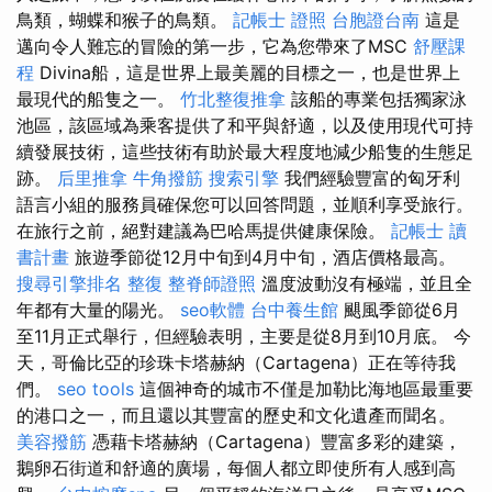
鳥類，蝴蝶和猴子的鳥類。
記帳士 證照
台胞證台南
這是
邁向令人難忘的冒險的第一步，它為您帶來了MSC
舒壓課
程
Divina船，這是世界上最美麗的目標之一，也是世界上
最現代的船隻之一。
竹北整復推拿
該船的專業包括獨家泳
池區，該區域為乘客提供了和平與舒適，以及使用現代可持
續發展技術，這些技術有助於最大程度地減少船隻的生態足
跡。
后里推拿
牛角撥筋
搜索引擎
我們經驗豐富的匈牙利
語言小組的服務員確保您可以回答問題，並順利享受旅行。
在旅行之前，絕對建議為巴哈馬提供健康保險。
記帳士 讀
書計畫
旅遊季節從12月中旬到4月中旬，酒店價格最高。
搜尋引擎排名
整復
整脊師證照
溫度波動沒有極端，並且全
年都有大量的陽光。
seo軟體
台中養生館
颶風季節從6月
至11月正式舉行，但經驗表明，主要是從8月到10月底。 今
天，哥倫比亞的珍珠卡塔赫納（Cartagena）正在等待我
們。
seo tools
這個神奇的城市不僅是加勒比海地區最重要
的港口之一，而且還以其豐富的歷史和文化遺產而聞名。
美容撥筋
憑藉卡塔赫納（Cartagena）豐富多彩的建築，
鵝卵石街道和舒適的廣場，每個人都立即使所有人感到高