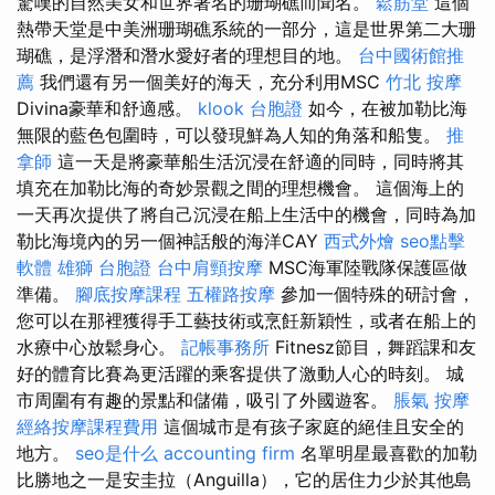
驚嘆的自然美女和世界著名的珊瑚礁而聞名。
鬆筋堂
這個
熱帶天堂是中美洲珊瑚礁系統的一部分，這是世界第二大珊
瑚礁，是浮潛和潛水愛好者的理想目的地。
台中國術館推
薦
我們還有另一個美好的海天，充分利用MSC
竹北 按摩
Divina豪華和舒適感。
klook 台胞證
如今，在被加勒比海
無限的藍色包圍時，可以發現鮮為人知的角落和船隻。
推
拿師
這一天是將豪華船生活沉浸在舒適的同時，同時將其
填充在加勒比海的奇妙景觀之間的理想機會。 這個海上的
一天再次提供了將自己沉浸在船上生活中的機會，同時為加
勒比海境內的另一個神話般的海洋CAY
西式外燴
seo點擊
軟體
雄獅 台胞證
台中肩頸按摩
MSC海軍陸戰隊保護區做
準備。
腳底按摩課程
五權路按摩
參加一個特殊的研討會，
您可以在那裡獲得手工藝技術或烹飪新穎性，或者在船上的
水療中心放鬆身心。
記帳事務所
Fitnesz節目，舞蹈課和友
好的體育比賽為更活躍的乘客提供了激動人心的時刻。 城
市周圍有有趣的景點和儲備，吸引了外國遊客。
脹氣 按摩
經絡按摩課程費用
這個城市是有孩子家庭的絕佳且安全的
地方。
seo是什么
accounting firm
名單明星最喜歡的加勒
比勝地之一是安圭拉（Anguilla），它的居住力少於其他島