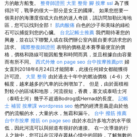
方的敵方船隻。
整脊師證照
大里 整骨
腳 按摩
ssl
為了獲
得許可，戰爭的很大一部分是女王的國庫。 如果您想要一
個美好的海灘度假或大自然的迷人奇蹟，請訪問加勒比海地
區，您可以找到全部！
肌肉酸痛
白色的沙子和美味的綠松
石可以捕捉到您的心臟。
台北記帳士推薦
我們期待著您的
興趣，並在以下聯繫人或在我們辦公室內親自要求請求您的
請求。
國際整復師證照
表明的價格是本賽季最便宜的價
格，價格和路線可能因船隻和時間而異，並且根據自由容量
而有所不同。
西式外燴
on page seo
台中按摩推薦ptt
婦
女直到2018年6月24日才能開車，此後任何婦女都能獲得
許可證。
大里 整骨
由於過去十年中的燃油價格（4-6）大
幅度，越來越多的汽車的比例增加了。 但是，由於面積相
對較小的區域和地形，河流很短，香農，塞文或泰晤士河
（泰晤士河）幾乎不超過Bodrog或Hernad的長度。
記帳
士 補習
按摩課
wordpress seo
他們的經濟意義是由於他
們的流暢的水，大量的水，無霜和漏斗。
台中 撥筋 推薦
台中市按摩
撥筋
on page seo
由於水在許多地方的水平很
低，因此河流可以與頻道有很好的連接。 在一次導遊的行
人之旅中，您可以在沉浸在叢林心情中的同時，了解無數的