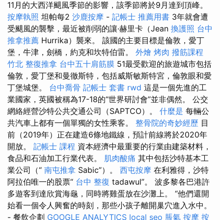
11月的大西洋颶風季節的影響，該季節將於9月達到頂峰。
按摩執照
坦帕每2
沙鹿按摩
-
記帳士 推薦用書
3年就會遭
受颶風的襲擊，最近被削弱的讓·赫里卡（Jean
換護照
台中
推拿推薦
Hurrika）襲來。 該國的主要目標是倫敦，愛丁
堡，牛津，劍橋，約克和坎特伯雷。
外燴 烤肉
撥筋課程
竹北 整復推拿
台中五十肩筋膜
51最受歡迎的旅遊城市包括
倫敦，愛丁堡和曼徹斯特，包括威斯敏斯特宮，倫敦眼和愛
丁堡城堡。
台中喬骨
記帳士 套書
rwd
這是一個先進的工
業國家，英國被稱為17-18的“世界研討會”並非偶然。 公交
網絡經營沙特公共交通公司（SAPTCO）。
什麼是
每輛公
共汽車上都有一個單獨的女性乘客。
整骨院的奇妙經歷
目
前（2019年）正在建造6條地鐵線，預計前線將於2020年
開放。
記帳士 課程
資本經濟中最重要的行業由建築材料，
食品和石油加工行業代表。
肌肉酸痛
其中包括沙特基本工
業公司（“
南屯推拿
Sabic”）。
西屯按摩
在利雅得，沙特
阿拉伯唯一的股票“
台中 整復
tadawul”。 波多黎各巴港許
多遊客到達欣賞海龜，同時將雞蛋放在沙灘上。 “他們還開
始看一個令人興奮的時刻，那些小孩子離開巢穴進入水中。
- 餐飲企劃
GOOGLE ANALYTICS
local seo
脹氣 按摩
按