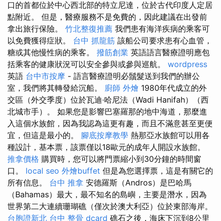
口的首都位於中心西北部的特立尼達，位於古代印度人定居
點附近。 但是，醫療服務不是免費的，因此建議在出發前
拿出旅行保險。
竹北整復推薦
我們患有海洋疾病的乘客可
以免費獲得症狀。
台中 抓龍筋
該船公司要求患有心血管，
糖或其他慢性病的乘客。
撥筋創業
英語語言醫療證明應包
括乘客的健康狀況可以安全參與或參與巡航。
wordpress
英語
台中市按摩
- 語言醫療證明必鬚髮送到我們的辦公
室，我們將其轉發給沉船。
廚師 外燴
1980年代成立的外
交區（外交季度）位於瓦迪·哈尼法（Wadi Hanifah）（西
北城市手）。 如果您是影響巴塞羅那的地中海道，那麼進
入這個水族館，因為我認為這更有趣，而且不滿意甚至更便
宜，但這是最小的。
腳底按摩教學
熱那亞水族館可以用各
種設計，基本票，該票僅以18歐元的成年人開設水族館。
推拿價格
購買時，您可以將門票縮小到30分鐘的時間窗
口。
local seo
外燴buffet
但是為您選擇票，這是有關它的
所有信息。
台中 推拿
安德羅斯（Andros）是巴哈馬
（Bahamas）最大，最不知名的島嶼，主要是潛水，因為
世界第二大連續珊瑚礁（僅次於澳大利亞）位於東部海岸。
台胞證新北
台中 整骨 dcard
礁石之後，海床下沉到8公里