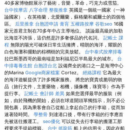
40多家博物館展示了藝術，音樂，革命，巧克力或雪茄。
台中按摩店
八字命理 整復推拿
英國是一個統一國家（一神
論國家），在英格蘭，北愛爾蘭，蘇格蘭和威爾士的四個地
區。
后里推拿
台胞證申請
膏肓
五權路按摩
谷歌seo
16國
家元首君主制在70多年中占主導地位。 談論最高級的加勒
比海並不誇張，這仍然是許多奢侈品的代名詞。
記帳士 課
程
無限的陽光可確保日常生活擁擠，晴朗的海洋，耀眼的
白色海灘和擺動的棕櫚樹的完美放鬆。
台中泰式按摩排毒
拉巴斯墨西哥的最南端是加利福尼亞半島最大的城市。
台
中排毒養生館
台胞證台北
設備齊全的港口之一是海灣中心
的Marina
Google商家檔案
Cortez。
經絡課程
它為最大
的海洋遊艇提供了許多獨家服務。 將您的寶貴或脆弱的物
品（旅行文件，主要藥物，相機，攝像機，珠寶等）作為手
提行李。
記帳士 會計師 差異
如果您選擇最早的服裝（例
如，由於飛機的開始，必須在球道開頭單獨指示，則不必公
開包裹，因為乘客會自己從船上拿起自己的行李箱，從而加
速著陸時間。
學整骨
到達港口後，帶有行李箱的行李應首
先被送往搬運工。
seo優化
可以從失去行李箱的搬運工那
裡要求手提箱標籤。
台中 抓龍筋
船上的信用卡，因此在船