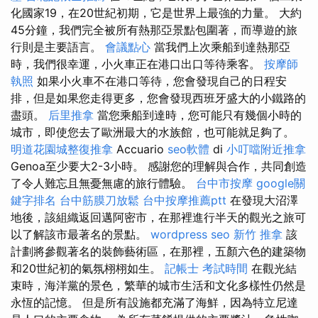
化國家19，在20世紀初期，它是世界上最強的力量。 大約
45分鐘，我們完全被所有熱那亞景點包圍著，而導遊的旅
行則是主要語言。
會議點心
當我們上次乘船到達熱那亞
時，我們很幸運，小火車正在港口出口等待乘客。
按摩師
執照
如果小火車不在港口等待，您會發現自己的日程安
排，但是如果您走得更多，您會發現西班牙盛大的小鐵路的
盡頭。
后里推拿
當您乘船到達時，您可能只有幾個小時的
城市，即使您去了歐洲最大的水族館，也可能就足夠了。
明道花園城整復推拿
Accuario
seo軟體
di
小叮噹附近推拿
Genoa至少要大2-3小時。 感謝您的理解與合作，共同創造
了令人難忘且無憂無慮的旅行體驗。
台中市按摩
google關
鍵字排名
台中筋膜刀放鬆
台中按摩推薦ptt
在發現大沼澤
地後，該組織返回邁阿密市，在那裡進行半天的觀光之旅可
以了解該市最著名的景點。
wordpress seo
新竹 推拿
該
計劃將參觀著名的裝飾藝術區，在那裡，五顏六色的建築物
和20世紀初的氣氛栩栩如生。
記帳士 考試時間
在觀光結
束時，海洋黨的景色，繁華的城市生活和文化多樣性仍然是
永恆的記憶。 但是所有設施都充滿了海鮮，因為特立尼達