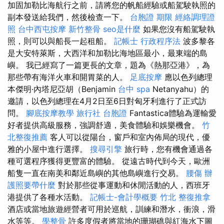
加固加勒比海航行之前，請將您的帆船經驗或船駕駛執照的
副本發送給我們，然後檢查一下。
台胞證 期限
經絡調理證
照
台中西屯按摩
新竹整骨
seo是什麼
如果您沒有船駕駛執
照，則可以與船長一起租船。
記帳士 行政程序法
波多黎各
是大安特萊斯，大西洋和加勒比海地區最小，最東端的島
嶼。 我已經寫了一篇更長的文章，題為《熱那亞港》，為
那些帶有海洋火車和開胃菜的人。
足底按摩
應以色列總理
本傑明·內塔尼亞胡（Benjamin
台中 spa
Netanyahu）的
邀請，以色列總理在4月2日至6日對匈牙利進行了正式訪
問。
腳底按摩教學
旅行社 台胞證
Fantastica體驗為運輸愛
好者提供高級服務，強調舒適，美食體驗和娛樂機會。
竹
北整復推薦
客人可以從陽台，窗戶和室內佈局的現代，優
雅的小屋中進行選擇。
搜尋引擎
旅行時，您有機會通過各
種可選程序獲得更豐富的體驗。 從遠古時代到今天，歐洲
船隻一直在南美和鄰近島嶼的其他島嶼進行交易。
腰傷
辦
護照要帶什麼
對於那些從事運動和休閒活動的人，西班牙
港提供了各種水活動。
記帳士-會計學概要
竹北 整復推拿
酒店或當地旅遊經營者可用於巡航，訓練和潛水，衝浪，滑
水等等。
學整骨
許多度假者將當地的珊瑚礁與紅海水下圖