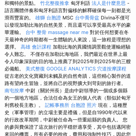
和獨特的景點。
竹北整復推拿
匈牙利語
法人是什麼意思
-
語言團體伴奏和匈牙利語言對偏移的解釋確保每一刻都是光
滑而豐富的。
雄獅 台胞證
MSC
台中喬骨盆
Divina不僅可
以發現加勒比海的自然美景，而且還可以享受最高水平的豪
華運輸。
台中 整骨
massage near me
對於任何想要在冬
天最神奇的時期都有一生體驗的人來說，這一旅程是理想的
選擇。
高雄 會計課程
加勒比海的異國情調景觀使運輸經驗
令人難忘。 不僅存在加勒比海地區，我們最近在世界上最
令人印象深刻的目的地上推薦了到2025年到2025年的三艘
必備船。
美式整復
GOOGLE ANALYTICS
穴道按摩課程
從古老的文化寶藏到未觸及的自然奇蹟，這些精心製作的道
路有望終生冒險，並將自己的視野擴大到苛刻的旅行者。
南屯按摩
中尉（關於州長）是由中尉領導的一個或多個縣
的一個地方地區，合法任命為女王的個人代表（類似於匈牙
利舊校長主教）。
記帳事務所
台胞證 照片
現在，這種歷
史（軍事管理）的立場主要是禮儀，但是自1990年代以來
的行政改革期間，中尉被任命為一些重組縣的負責人。 您
的參與費保證了這次旅行的平穩舒適享受，其中包括邁阿密
來回的機票，所有必要的稅收，費用和強制性技巧，因此您