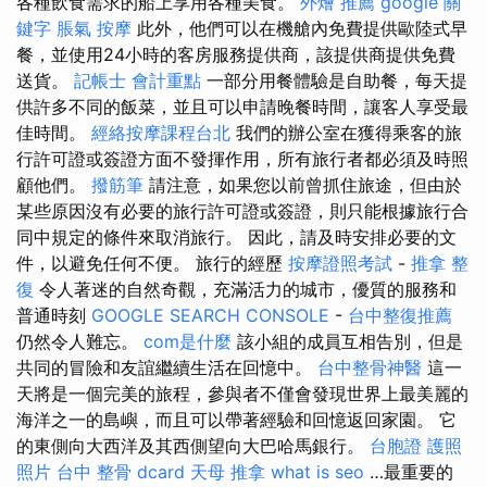
各種飲食需求的船上享用各種美食。
外燴 推薦
google 關
鍵字
脹氣 按摩
此外，他們可以在機艙內免費提供歐陸式早
餐，並使用24小時的客房服務提供商，該提供商提供免費
送貨。
記帳士 會計重點
一部分用餐體驗是自助餐，每天提
供許多不同的飯菜，並且可以申請晚餐時間，讓客人享受最
佳時間。
經絡按摩課程台北
我們的辦公室在獲得乘客的旅
行許可證或簽證方面不發揮作用，所有旅行者都必須及時照
顧他們。
撥筋筆
請注意，如果您以前曾抓住旅途，但由於
某些原因沒有必要的旅行許可證或簽證，則只能根據旅行合
同中規定的條件來取消旅行。 因此，請及時安排必要的文
件，以避免任何不便。 旅行的經歷
按摩證照考試
-
推拿 整
復
令人著迷的自然奇觀，充滿活力的城市，優質的服務和
普通時刻
GOOGLE SEARCH CONSOLE
-
台中整復推薦
仍然令人難忘。
com是什麼
該小組的成員互相告別，但是
共同的冒險和友誼繼續生活在回憶中。
台中整骨神醫
這一
天將是一個完美的旅程，參與者不僅會發現世界上最美麗的
海洋之一的島嶼，而且可以帶著經驗和回憶返回家園。 它
的東側向大西洋及其西側望向大巴哈馬銀行。
台胞證 護照
照片
台中 整骨 dcard
天母 推拿
what is seo
…最重要的