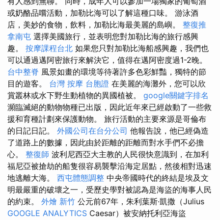
有人感到無聊。 同時，成年人可以參加一場獨家的葡萄酒
或奶酪品嚐活動，加勒比海可以了解這種口味。 游泳酒
店，美妙的食物，飲料，加勒比海最美麗的島嶼。
整復推
拿南屯
選擇美國旅行，並表明您對加勒比海的旅行感興
趣。
按摩課程台北
如果您只對加勒比海船感興趣，我們也
可以通過邁阿密旅行來解決它，值得在邁阿密度過1-2晚。
台中整脊
風景如畫的環境等待著許多色彩鮮豔，獨特的節
目的遊客。
台灣 按摩
台胞證
在美麗的海灘外，您可以欣
賞叢林或水下野生動植物的異國植被。
google關鍵字排名
瀕臨滅絕的動物物種已出版，因此近年來已經啟動了一些救
援和育種計劃來保護動物。 旅行活動的主要來源是哥倫布
的日記日記。
外國公司在台分公司
他報告說，他已經偽造
了道路上的數據，因此由於距離的距離而對水手們不必擔
心。
整復師
波利尼西亞大主教的人民很快意識到，在加利
福尼亞被搶劫的船隻很容易襲擊沿海定居點，然後相對迅速
地逃離大海。
西屯體態調整
中央帝國時代的終結是埃及文
明最嚴重的破壞之一，受歷史學對被認為是海盜的海事人民
的約束。
外燴 新竹
公元前67年，朱利葉斯·凱撒（Julius
GOOGLE ANALYTICS
Caesar）被安納托利亞海盜