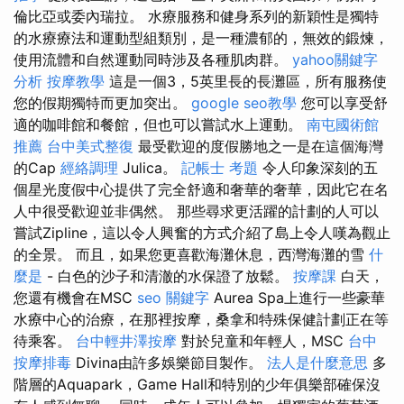
倫比亞或委內瑞拉。 水療服務和健身系列的新穎性是獨特
的水療療法和運動型組類別，是一種濃郁的，無效的鍛煉，
使用流體和自然運動同時涉及各種肌肉群。
yahoo關鍵字
分析
按摩教學
這是一個3，5英里長的長灘區，所有服務使
您的假期獨特而更加突出。
google seo教學
您可以享受舒
適的咖啡館和餐館，但也可以嘗試水上運動。
南屯國術館
推薦
台中美式整復
最受歡迎的度假勝地之一是在這個海灣
的Cap
經絡調理
Julica。
記帳士 考題
令人印象深刻的五
個星光度假中心提供了完全舒適和奢華的奢華，因此它在名
人中很受歡迎並非偶然。 那些尋求更活躍的計劃的人可以
嘗試Zipline，這以令人興奮的方式介紹了島上令人嘆為觀止
的全景。 而且，如果您更喜歡海灘休息，西灣海灘的雪
什
麼是
- 白色的沙子和清澈的水保證了放鬆。
按摩課
白天，
您還有機會在MSC
seo 關鍵字
Aurea Spa上進行一些豪華
水療中心的治療，在那裡按摩，桑拿和特殊保健計劃正在等
待乘客。
台中輕井澤按摩
對於兒童和年輕人，MSC
台中
按摩排毒
Divina由許多娛樂節目製作。
法人是什麼意思
多
階層的Aquapark，Game Hall和特別的少年俱樂部確保沒