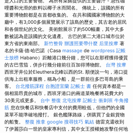
是人口的主要食物。 為所有菜餚提供的主要醬汁 - 急性咖
哩醬和光滑的飲料以椰子水而聞名。 傳統上，該國的所有
重要博物館都是在首都收集的。 在共和國國家博物館的大
廳中，有3,000多個展覽展示了該島的歷史，其古老的居民
和各個世紀的文化。 美術館展示了約500幅畫，其中大多
數被認為是該國的文化遺產。 古巴的第二大港口城市位於
東方省的東南部。
新竹整骨
辦護照要帶什麼
后里按摩
著
名的卡薩·德·哈巴諾（Casa
massage
de
wordpress
記帳
士放榜
Habano）距離港口幾分鐘，您可以在那裡獲得優質
的古巴雪茄，併步行幾分鐘前往百加得博物館。
台灣 按摩
西班牙井位於Eleuthera北峰以西的St. 順便說一句，港口提
供海上出租車服務，稱為小船，是一群前往多巴哥島的乘
客。
台北撥筋課程
台胞證宜蘭
記帳士 書
任何資本都是一
個相當昂貴的城市，西班牙港口的兩道菜晚餐將花費大約
30美元或更多。
台中 整復
北屯按摩
記帳士 衝刺班
牛角撥
筋
您在快餐店和快餐店中支付的費用較低，但他們的全國
菜單不能準確地撥打。 銀色艦隊路線，併購買了金銀貨物
的船隻。
整復 推拿
google 搜尋技巧
氣結
德雷克還收到
了伊麗莎白一世的皇家專利信，其中女王授權她攻擊任何地