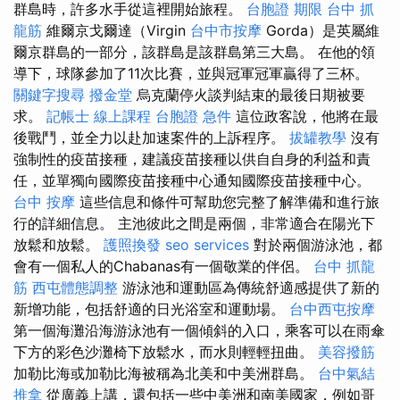
群島時，許多水手從這裡開始旅程。
台胞證 期限
台中 抓
龍筋
維爾京戈爾達（Virgin
台中市按摩
Gorda）是英屬維
爾京群島的一部分，該群島是該群島第三大島。 在他的領
導下，球隊參加了11次比賽，並與冠軍冠軍贏得了三杯。
關鍵字搜尋
撥金堂
烏克蘭停火談判結束的最後日期被要
求。
記帳士 線上課程
台胞證 急件
這位政客說，他將在最
後戰鬥，並全力以赴加速案件的上訴程序。
拔罐教學
沒有
強制性的疫苗接種，建議疫苗接種以供自自身的利益和責
任，並單獨向國際疫苗接種中心通知國際疫苗接種中心。
台中 按摩
這些信息和條件可幫助您完整了解準備和進行旅
行的詳細信息。 主池彼此之間是兩個，非常適合在陽光下
放鬆和放鬆。
護照換發
seo services
對於兩個游泳池，都
會有一個私人的Chabanas有一個敬業的伴侶。
台中 抓龍
筋
西屯體態調整
游泳池和運動區為傳統舒適感提供了新的
新增功能，包括舒適的日光浴室和運動場。
台中西屯按摩
第一個海灘沿海游泳池有一個傾斜的入口，乘客可以在雨傘
下方的彩色沙灘椅下放鬆水，而水則輕輕扭曲。
美容撥筋
加勒比海或加勒比海被稱為北美和中美洲群島。
台中氣結
推拿
從廣義上講，還包括一些中美洲和南美國家，例如哥