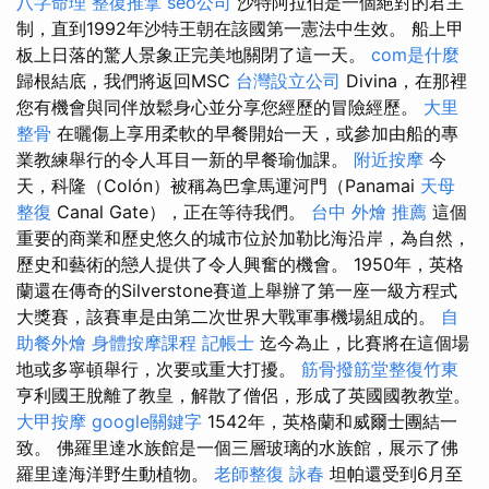
八字命理 整復推拿
seo公司
沙特阿拉伯是一個絕對的君主
制，直到1992年沙特王朝在該國第一憲法中生效。 船上甲
板上日落的驚人景象正完美地關閉了這一天。
com是什麼
歸根結底，我們將返回MSC
台灣設立公司
Divina，在那裡
您有機會與同伴放鬆身心並分享您經歷的冒險經歷。
大里
整骨
在曬傷上享用柔軟的早餐開始一天，或參加由船的專
業教練舉行的令人耳目一新的早餐瑜伽課。
附近按摩
今
天，科隆（Colón）被稱為巴拿馬運河門（Panamai
天母
整復
Canal Gate），正在等待我們。
台中 外燴 推薦
這個
重要的商業和歷史悠久的城市位於加勒比海沿岸，為自然，
歷史和藝術的戀人提供了令人興奮的機會。 1950年，英格
蘭還在傳奇的Silverstone賽道上舉辦了第一座一級方程式
大獎賽，該賽車是由第二次世界大戰軍事機場組成的。
自
助餐外燴
身體按摩課程
記帳士
迄今為止，比賽將在這個場
地或多寧頓舉行，次要或重大打擾。
筋骨撥筋堂整復竹東
亨利國王脫離了教皇，解散了僧侶，形成了英國國教教堂。
大甲按摩
google關鍵字
1542年，英格蘭和威爾士團結一
致。 佛羅里達水族館是一個三層玻璃的水族館，展示了佛
羅里達海洋野生動植物。
老師整復 詠春
坦帕還受到6月至