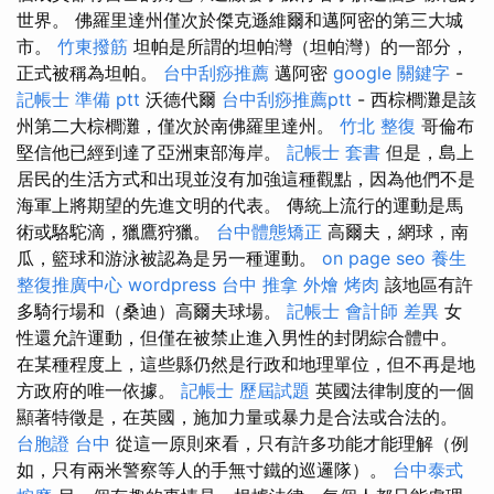
世界。 佛羅里達州僅次於傑克遜維爾和邁阿密的第三大城
市。
竹東撥筋
坦帕是所謂的坦帕灣（坦帕灣）的一部分，
正式被稱為坦帕。
台中刮痧推薦
邁阿密
google 關鍵字
-
記帳士 準備 ptt
沃德代爾
台中刮痧推薦ptt
- 西棕櫚灘是該
州第二大棕櫚灘，僅次於南佛羅里達州。
竹北 整復
哥倫布
堅信他已經到達了亞洲東部海岸。
記帳士 套書
但是，島上
居民的生活方式和出現並沒有加強這種觀點，因為他們不是
海軍上將期望的先進文明的代表。 傳統上流行的運動是馬
術或駱駝滴，獵鷹狩獵。
台中體態矯正
高爾夫，網球，南
瓜，籃球和游泳被認為是另一種運動。
on page seo
養生
整復推廣中心
wordpress
台中 推拿
外燴 烤肉
該地區有許
多騎行場和（桑迪）高爾夫球場。
記帳士 會計師 差異
女
性還允許運動，但僅在被禁止進入男性的封閉綜合體中。
在某種程度上，這些縣仍然是行政和地理單位，但不再是地
方政府的唯一依據。
記帳士 歷屆試題
英國法律制度的一個
顯著特徵是，在英國，施加力量或暴力是合法或合法的。
台胞證 台中
從這一原則來看，只有許多功能才能理解（例
如，只有兩米警察等人的手無寸鐵的巡邏隊）。
台中泰式