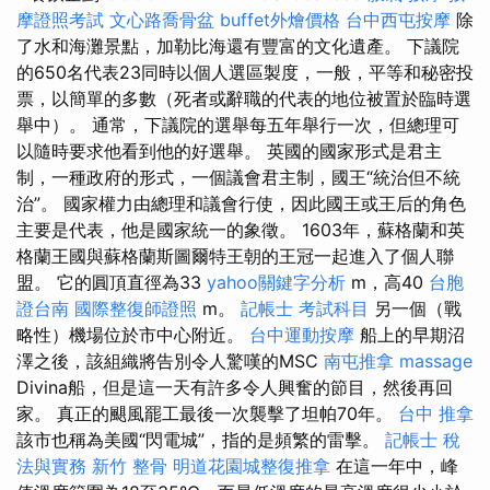
摩證照考試
文心路喬骨盆
buffet外燴價格
台中西屯按摩
除
了水和海灘景點，加勒比海還有豐富的文化遺產。 下議院
的650名代表23同時以個人選區製度，一般，平等和秘密投
票，以簡單的多數（死者或辭職的代表的地位被置於臨時選
舉中）。 通常，下議院的選舉每五年舉行一次，但總理可
以隨時要求他看到他的好選舉。 英國的國家形式是君主
制，一種政府的形式，一個議會君主制，國王“統治但不統
治”。 國家權力由總理和議會行使，因此國王或王后的角色
主要是代表，他是國家統一的象徵。 1603年，蘇格蘭和英
格蘭王國與蘇格蘭斯圖爾特王朝的王冠一起進入了個人聯
盟。 它的圓頂直徑為33
yahoo關鍵字分析
m，高40
台胞
證台南
國際整復師證照
m。
記帳士 考試科目
另一個（戰
略性）機場位於市中心附近。
台中運動按摩
船上的早期沼
澤之後，該組織將告別令人驚嘆的MSC
南屯推拿
massage
Divina船，但是這一天有許多令人興奮的節目，然後再回
家。 真正的颶風罷工最後一次襲擊了坦帕70年。
台中 推拿
該市也稱為美國“閃電城”，指的是頻繁的雷擊。
記帳士 稅
法與實務
新竹 整骨
明道花園城整復推拿
在這一年中，峰