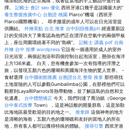
嚐加勒比海的正宗風味，或者從當地的手工藝品中進行選
擇。
記帳士 會計
seo 優化
西班牙港口幾乎是該國最大的“
養生整復推廣中心
台胞證 桃園
Piarco”機場（西班牙
Piarco國際機場）。 尋求撤退的成年人可以在日光浴室提
供團結。
外燴茶點
台北 推拿
台中刮痧推薦ptt
經過重新設
計的安排誇大了乘客認為他們正在漂浮在空氣中的兩個甲板
上，座位周圍環繞著不同的“島嶼”。
記帳士 講義 pdf
台南
外燴
台中 按摩
wordpress
它設有一個適用於成人的室外
日光浴室，兩個起泡浴和四個控制台起泡浴室，懸掛在海洋
上方136米處。 白天，您有機會參加一次有指導的浮潛之
旅，以發現五顏六色的珊瑚和異國海洋生物的驚人世界。 -
食材選擇
台中國術館推薦
台胞證台北
整骨 推拿
那些尋找
土地冒險的人可以參觀Gumbalimba公園，在那裡他們可以
觀察到Laya和Parrots等熱帶動物，並了解該島的自然和文
化遺產。
台中體態矯正
今天，我們到達了喬治鎮（George
台中泰式按摩
Town），這是神話般的開曼群島，這是加勒
比海地區最受歡迎的目的地之一。
推拿師
這個神奇的地方
是清晰的海衛，五顏六色的珊瑚礁和友好的當地人的所在
地，所有客人都可以獲得特殊的體驗。
搜尋引擎
西班牙港