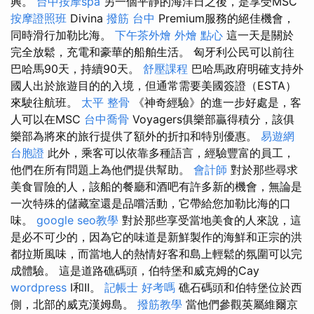
興。
台中按摩spa
另一個平靜的海洋日之後，是享受MSC
按摩證照班
Divina
撥筋 台中
Premium服務的絕佳機會，
同時滑行加勒比海。
下午茶外燴
外燴 點心
這一天是關於
完全放鬆，充電和豪華的船舶生活。 匈牙利公民可以前往
巴哈馬90天，持續90天。
舒壓課程
巴哈馬政府明確支持外
國人出於旅遊目的的入境，但通常需要美國簽證（ESTA）
來駛往航班。
太平 整骨
《神奇經驗》的進一步好處是，客
人可以在MSC
台中喬骨
Voyagers俱樂部贏得積分，該俱
樂部為將來的旅行提供了額外的折扣和特別優惠。
易遊網
台胞證
此外，乘客可以依靠多種語言，經驗豐富的員工，
他們在所有問題上為他們提供幫助。
會計師
對於那些尋求
美食冒險的人，該船的餐廳和酒吧有許多新的機會，無論是
一次特殊的儲藏室還是品嚐活動，它帶給您加勒比海的口
味。
google seo教學
對於那些享受當地美食的人來說，這
是必不可少的，因為它的味道是新鮮製作的海鮮和正宗的洪
都拉斯風味，而當地人的熱情好客和島上輕鬆的氛圍可以完
成體驗。 這是道路礁碼頭，伯特堡和威克姆的Cay
wordpress
I和II。
記帳士 好考嗎
礁石碼頭和伯特堡位於西
側，北部的威克漢姆島。
撥筋教學
當他們參觀英屬維爾京