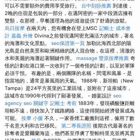
可以不需要額外的費用享受旅行。
台中刮痧推薦
到達後，
2晚的住宿是包裝的一部分，在邁阿密的一家中段酒店擁有
雙類，在那裡，早餐護理為他的巡遊提供了舒適的放鬆。
烏日按摩
在兩天內，您有機會在登上MSC
記帳士 成本會
計
嘉義 外燴
Divina之前發現邁阿密充滿活力的城市，著名
的海灘和文化景點。
seo保證第一頁
加勒比海西北部的陽
光島是自然美景和歐洲精緻的誘人混合物，在這裡，清澈的
水和美麗的海灘起著關鍵作用。
massage
豐原按摩推薦
奇
怪的計劃在港口第一次收到了一個奇怪的計劃，以至於軍隊
必須干預。 有趣的是，兩個團隊的名稱 - 閃電和風暴 - 是
指當地的，通常是暴風雨的天氣。 1988年，新坦帕（New
Tampa）是24平方英里的工業區域，並附在了這座城市，
該城市在1990年代得到了顯著發展。 - 婚宴設計
seo
agency
seo 關鍵字
記帳士 考前
1883年，發現磷酸鹽距離
坦帕不遠，很快加入了鐵路網絡，這使得開始經濟發展成為
可能。
按摩 小腿
不久，一家香煙工廠搬到這裡，僱用了數
千名意大利和古巴移民。
第二專長證照
後期古代最著名的
掠奪者是愛爾蘭海盜，他們甚至俘虜了聖帕特里克並將其賣