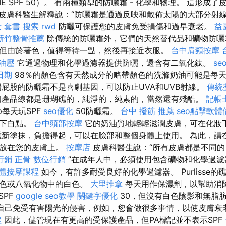
E SPF 50）。 有兩種類型的防曬霜 - 化學和物理。 這形成
皮膚科醫生解釋說：“防曬霜是通過反映和散佈太陽的大部分射
 套書
搜索
rwd
防曬可保護您的皮膚免受損傷和過早衰老。
益
新竹整骨推薦
除傳統的防曬霜外，它們的天然替代品和礦物防曬
但由於著色，值得等待一點，然後再接近衣服。
台中肩頸按摩
油壓
它通過物理和化學過濾器提供防曬，還含有二氧化鈦。
seo
日期
98％的顏色含有天然成分的略帶顏色的洗滌奶油可能是每
陽屁股的防曬霜不是喜劇基因，可以防止UVA和UVB射線。
傳統
個產品線都是珊瑚礁的，純淨的，純素的，當然還有殘酷。
記帳
op每天玩SPF
seo優化
50防曬霜。
台中 撥筋 推薦
seo點擊軟體
留下白點。
台中頭部按摩
它的奶油質地輕輕滋潤皮膚，可在化妝
新塗抹，負擔得起，可以在臉部和整個身體上使用。 為此，請
膚放在您的皮膚上。
按摩店
皮膚科醫生說：“所有皮膚都是不同的
行銷
正骨
數位行銷
”在成年人中，必須使用包含礦物和化學過
體按摩課程
如今，有許多耐受良好的化學過濾器。 Purlisse
白色或八氧化物中的白色。
大里推拿
每天用作保濕劑，以幫助消
SPF
google seo教學
關鍵字優化
30，但沒有白色陰影和無脂
自己免受有害陽光的侵害，例如，您會做很多事情，以使皮膚衰
程
因此，儘管現在有更高的受保護產品，但PA標記並不表示SPF