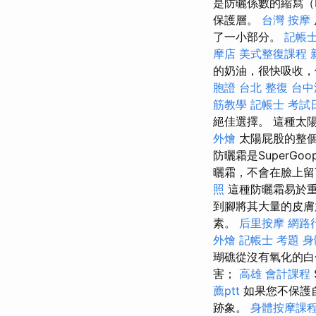
是防曬係數的縮寫（I
保護層。
台灣 按摩
了一小部分。
記帳士
摩店
美式整復課程
的奶油，很快吸收，
胞證
台北 整復
台中
筋教學
記帳士 考試
絕佳選擇。 這種太
外燴
太陽屁股的整
防曬霜是SuperGo
曬霜，不會在臉上
照
這種防曬霜易於重
到腳將其大量的皮
素。
后里按摩
網路
外燴
記帳士 考題
身
瑚礁從沒有氧化的
害；
高雄 會計課程
薦ptt
如果您不保護
跡象。
身體按摩課