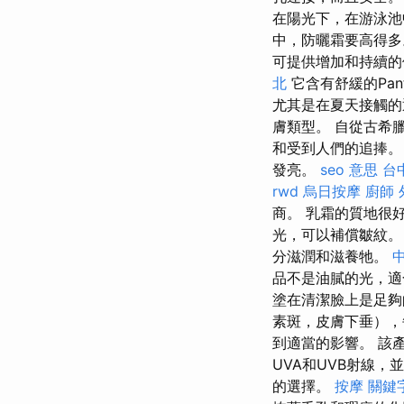
在陽光下，在游泳池
中，防曬霜要高得
可提供增加和持續的
北
它含有舒緩的Pan
尤其是在夏天接觸的
膚類型。 自從古希
和受到人們的追捧
發亮。
seo 意思
台
rwd
烏日按摩
廚師 
商。 乳霜的質地很
光，可以補償皺紋
分滋潤和滋養牠。
品不是油膩的光，適
塗在清潔臉上是足夠
素斑，皮膚下垂），
到適當的影響。 該
UVA和UVB射線，
的選擇。
按摩
關鍵