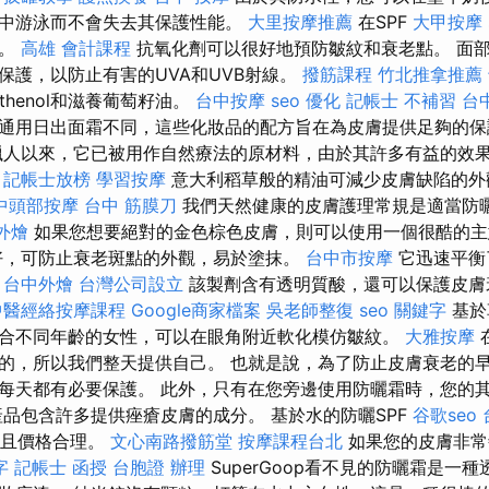
中游泳而不會失去其保護性能。
大里按摩推薦
在SPF
大甲按摩
多。
高雄 會計課程
抗氧化劑可以很好地預防皺紋和衰老點。 面部S
保護，以防止有害的UVA和UVB射線。
撥筋課程
竹北推拿推薦
thenol和滋養葡萄籽油。
台中按摩
seo 優化
記帳士 不補習
台
通用日出面霜不同，這些化妝品的配方旨在為皮膚提供足夠的保
臘人以來，它已被用作自然療法的原材料，由於其許多有益的效
。
記帳士放榜
學習按摩
意大利稻草般的精油可減少皮膚缺陷的外
中頭部按摩
台中 筋膜刀
我們天然健康的皮膚護理常規是適當防
外燴
如果您想要絕對的金色棕色皮膚，則可以使用一個很酷的主
好，可防止衰老斑點的外觀，易於塗抹。
台中市按摩
它迅速平衡
。
台中外燴
台灣公司設立
該製劑含有透明質酸，還可以保護皮膚
中醫經絡按摩課程
Google商家檔案
吳老師整復
seo 關鍵字
基於
合不同年齡的女性，可以在眼角附近軟化模仿皺紋。
大雅按摩
的，所以我們整天提供自己。 也就是說，為了防止皮膚衰老的
每天都有必要保護。 此外，只有在您旁邊使用防曬霜時，您的
產品包含許多提供痤瘡皮膚的成分。 基於水的防曬SPF
谷歌seo
並且價格合理。
文心南路撥筋堂
按摩課程台北
如果您的皮膚非常
字
記帳士 函授
台胞證 辦理
SuperGoop看不見的防曬霜是一種