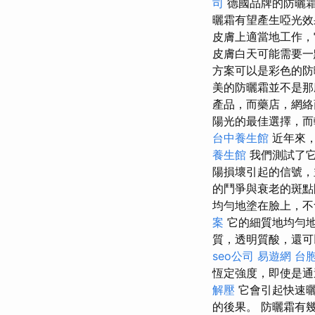
司
德國品牌的防曬霜
曬霜有望產生啞光效
皮膚上適當地工作，
皮膚白天可能需要一
方案可以是彩色的防
美的防曬霜並不是
產品，而藥店，網絡
陽光的最佳選擇，
台中養生館
近年來，
養生館
我們測試了它
陽損壞引起的信號，
的鬥爭與衰老的斑點
均勻地塗在臉上，不
案
它的細質地均勻
質，透明質酸，還可
seo公司
易遊網 台
恆定強度，即使是通
解壓
它會引起快速曬
的後果。 防曬霜有