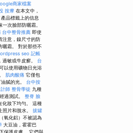
oogle商家檔案
投 按摩
在本文中，
了產品標籤上的信息
抹一次臉部防曬霜。
銷
台中整骨推薦
即使
請注意，鎳尺寸的防
曬霜。 對於那些不
ordpress seo
記帳
，過敏或牛皮癬。
台
可以使用礦物日光浴
油。
肌肉酸痛
它僅包
下油膩的光。
台中按
會計師
整骨學徒
九種
種經過測試。
整脊
臉
化妝下均勻。 這種
防止照片和脫水。
拔罐
（氧化鋁）不被認為
學
大豆油，霍霍巴
下保護皮膚。 它們與