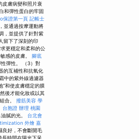
的皮膚病變和照片衰
白和彈性蛋白的牢固
eo保證第一頁
記帳士
，並通過按摩運動將
調，並提供了針對紫
人留下了深刻的印
需求更穩定和柔和的公
和敏感的皮膚。
腳底
性彈性。 （3）對
器的互補性和抗氧化
霜中的紫外線過濾器
地”和使皮膚穩定的膜
，然後才能化妝或以其
的組合。
撥筋美容
學
。
台胞證 辦理
桃園
出油膩的光。
台北會
timization
外燴 嘉
濕良好，不會斷開毛
後長時間在陽光下呆