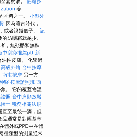
的全套奶油。
筋絡按
ization
姜
用的香料之一。
小型外
骨
因為遠古時代，
，或者說矮個子。
記
要的防曬霜就越少。
者，無殘酷和無麩
台中刮痧推薦ptt
新
油性皮膚。 化學過
。
高級外燴
台中按摩
。
南屯按摩
另一方
神醫
按摩證照班
西
象。 它的覆蓋物溫
筋證照
台中肩頸放鬆
記帳士 稅務相關法規
餚直至最後一滴，但
產品通常是對羥基苯
在體外或PPD中在體
兩種類型的測量通常