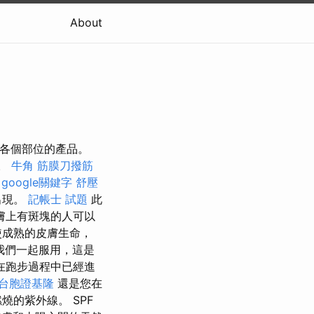
About
護身體各個部位的產品。
層。
牛角 筋膜刀撥筋
google關鍵字
舒壓
出現。
記帳士 試題
此
膚上有斑塊的人可以
使成熟的皮膚生命，
我們一起服用，這是
在跑步過程中已經進
台胞證基隆
還是您在
的紫外線。 SPF