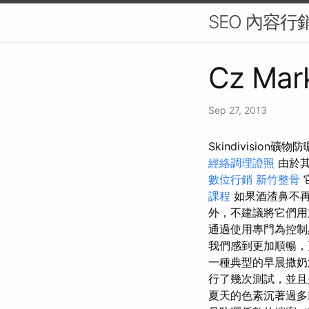
SEO 內容
Cz Mark
Sep 27, 2013
Skindivisio
經絡調理證照
由於其
數位行銷
新竹整骨
課程
如果酒渣鼻不再
外，不建議將它們用
通過使用專門為控制
我們感到更加順暢
一種典型的早晨撒
行了幾次測試，並
夏天的色素沉著過多