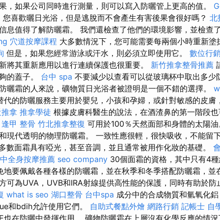
果，如果公司同時進行測量，則可以寫入防曬管上更高的值。
G
a
您喜歡曬日光浴，但是逃脫而不會產生有害後果會很好嗎？
北
信息值得了解防曬霜。 我們還檢查了他們的環境影響，並檢查
ng
穴道按摩課程
大多數情況下，您可能需要每兩個小時重新塗
詢
但是，如果您經常游泳或汗水，則必須立即使用它。
數位行
新將其重新應用以進行連續保護也很重要。
新竹推拿整骨推薦
足夠的蓋子。
台中 spa
不要減少以查看可以從玻璃杯中取出多少防
防曬霜的人來說，礦物質日光浴者被證明是一個不錯的選擇。
w
替代的防曬服務主要用於嬰兒，小孩和孕婦，或針對敏感的皮膚
近推拿
推拿學徒
根據皮膚科醫生的說法，在酒渣鼻的第一階段也
。
逢甲 整骨
竹北推拿整復
可用於100％天然面部和身體的太陽
和現代透明的物理防曬霜。 一致性應很輕，很快吸收，不能留
多數面霜具有啞光，甚至音調，並且通常被用作化妝的基礎。
中全身按摩推薦
seo company
30個面霜的資格，其中只有4
免地要佩戴各種各樣的防曬霜，並在秋季和冬季搭配防曬霜，並在
方可為UVA，UVB和IRA射線提供高性能的保護，同時有助於
復
what is seo
湖口整骨
台中spa
成分中的合成物質和氫氧化鋁
ue和bdih允許使用它們。
自助式餐點外燴
網路行銷
記帳士 自
E也在防曬中發揮作用。 礦物防曬霜在上層沒有化學反應的情況