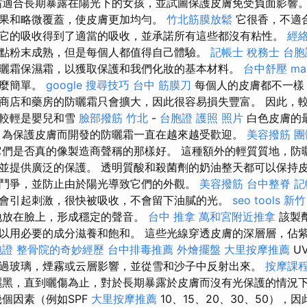
適合長期暴露在陽光下的女孩，並試圖保護皮膚免受負面影響。
果和略微覆蓋，使皮膚更加均勻。
竹北筋膜放鬆
它很香，不適
它的吸收得到了適當的吸收，並承諾所有這些都沒有粘性。
經
點粉末成熟，但是每個人都值得自己體驗。
記帳士 稅務士
台胞
曬霜保濕霜，以獲取保護和我們化妝的基本材料。
台中舒壓
ma
那麼簡單。
google 搜尋技巧
台中 筋膜刀
每個人的皮膚都不一樣
商店和藥房的防曬霜只會擴大，因此很容易損失豐富。 因此，
而較輕是嬰兒和雪
臉部撥筋 竹北
-
台胞證 護照 照片
白色皮膚的
為保護皮膚而開發的防曬霜一直在越來越受歡迎。
美容撥筋
團
們是否真的像製造商聲稱的那樣好。 這種額外的輕質質地，防
並提供廣泛的保護。 透明質酸和殺菌劑的奶油整天都可以保持皮
鬥爭，並防止由於陽光導致它們的外觀。
美容撥筋
台中整脊
記
會引起刺激，很快被吸收，不會留下油膩的光。
seo tools
新竹
地放在臉上，形成穩定的聲音。
台中 推拿
萬和宮附近推拿
該製
以用必要的成分滋養和飽和。 這些光線穿透皮膚的深層層，佔紫
胞證
整骨院的奇妙經歷
台中排毒推薦
外燴擺盤
大里按摩推薦
U
過玻璃，煙霧或云層影響，並從雪和沙子中反射出來。
按摩課
黑，直到曬傷為止，對於長期暴露於皮膚而沒有光保護的情況
幾個因素（例如SPF
大里按摩推薦
10、15、20、30、50），