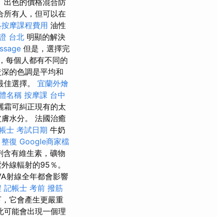
 出色的價格混合防
合所有人，但可以在
絡按摩課程費用
油性
證 台北
明顯的解決
ssage
但是，選擇完
，每個人都有不同的
較深的色調是平均和
最佳選擇。
宜蘭外燴
體名稱
按摩課
台中
曬霜可糾正現有的太
膚水分。 法國治癒
帳士 考試日期
牛奶
 整復
Google商家檔
劑含有維生素，礦物
外線輻射的95％。
VA射線全年都會影響
程
記帳士 考前
撥筋
下，它會產生更嚴重
因此可能會出現一個理