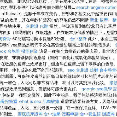
妝底漆。 納米鋅沒有顆粒，打算在水中永久性，這是一種很棒
次打擊和保護可以保證整個身體的發展...
search engine optim
摩
officinale）是數千年來在美食，醫學和各種文化中起重要作
有益的效果，其在年齡和國家中的尊敬仍然不間斷
新北 按摩
-
整
世界各地使用。
台胞證 代辦
當然，半玻璃規則假設您只有比基尼
的衣服（非透明的）衣服越多，在衣服本身保護的情況下，您需
街喬骨
50防曬霜可防水長達80分鐘。
台中整脊
此外，素食主義
這種Nivea產品是我們不必在高質量防曬霜上花錢的理想證據。
look 台胞證
撥筋創業
這是一種完全負擔得起的藥店霜，非常適合
皮膚，並將礦物質過濾器（例如二氧化鈦或氧化鋅驅除陽光）
在敏感的皮膚上效果更好，但通常在皮膚上留下厚厚的白色層
更輕，使其成為化妝下的理想選擇。
seo
台胞證 雄獅
台中整骨
防曬霜，可保護皮膚並糾正每日紫外線輻射引起的照片老化的跡
統一膚色，因此可以非常有品味，我可以將其扔掉以化妝。
撥
的保濕效果感到滿意，僅價格可能會更友好。
google seo教學
堂
包裝是一種泵金屬管，因此不幸的是，我們無法將這種美味佳
筋骨撥筋堂
what is seo
肌肉酸痛
還需要該泵解決方案，因為該
品牌產品，因此，直到最後一分鐘，它一直保持新鮮。 UVA-PF
試和測量。
腳底按摩證照
台中油壓
護照申請
台中養生館
辦護照