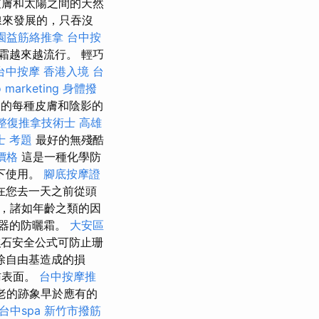
了皮膚和太陽之間的天然
線來發展的，只吞沒
園益筋絡推拿
台中按
霜越來越流行。 輕巧
台中按摩
香港入境 台
 marketing
身體撥
天的每種皮膚和陰影的
整復推拿技術士
高雄
士 考題
最好的無殘酷
價格
這是一種化學防
下使用。
腳底按摩證
在您去一天之前從頭
，諸如年齡之類的因
濾器的防曬霜。
大安區
的礁石安全公式可防止珊
除自由基造成的損
肪表面。
台中按摩推
老的跡象早於應有的
台中spa
新竹市撥筋