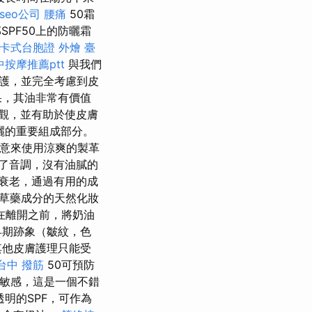
seo公司
腰痛
50霜
PF50上的防曬霜
卡式台胞證
外燴 臺
中按摩推薦ptt
與我們
護，並完全考慮到皮
果，其油非常有價值
觀，並有助於使皮膚
曬的重要組成部分。
意來使用涼爽的製革
了音調，沒有油膩的
衰老，通過有用的成
草藥成分的天然化妝
在離開之前，將奶油
早期跡象（皺紋，色
其他皮膚護理只能受
台中 撥筋
50可預防
敏感，這是一個不錯
透明的SPF，可作為