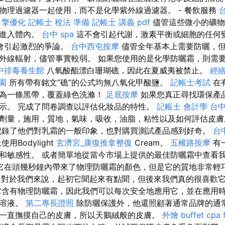
物理過濾器一起使用，而不是化學紫外線過濾器。 - 餐飲服務
引擎優化
記帳士 稅法 準備
記帳士 講義 pdf
儘管這些微小的礦物
法進入體內。
台中 spa
這不會引起代謝，激素平衡或細胞的任何
會引起激烈的爭論。
台中西屯按摩
儘管全年基本上需要防曬，但
外線輻射，儘管事實較弱。 如果您使用的是化學防曬霜，則需
中排毒養生館
八氧酸酯漂白珊瑚礁，因此在夏威夷被禁止。
經
園
所有帶有銘文“礁”的公式均無八氧化甲酸鹽。
記帳士考試
在
成為一條黑帶，覆蓋綠色洗滌！
足底按摩
如果您真正尋找環保產
示。 完成了問卷調查以評估化妝品的特性。
記帳士 會計學
台中
劑量，施用，質地，氣味，吸收，油脂，粘性以及如何評估皮
錄了他們對乳霜的一般印象，也對購買測試產品感到好奇。
台
用Bodylight
玄濟宮_康復推拿整復
Cream。
五權路按摩
有
和敏感性。 或者簡單地從當今市場上提供的最佳防曬霜中查看
它在頭幾秒鐘內帶來了物理防曬霜的顏色，但是它的質地非常輕
對於我們來說，起初它聞起來有點聞，但後來我們真的很喜歡
含有物理防曬霜，因此我們可以每次安全地應用它，並在應用
學溶液。
第二專長證照
除防曬保護外，他還照顧著通常品牌的通
一直撫摸自己的皮膚，所以天鵝絨般的皮膚。
外燴 buffet
cpa 