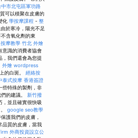
台中市北屯區軍功路
質可以積聚在皮膚的
變化
學按摩課程
-
整
由於寒冷，陽光不足
要不含氧化劑的東
絡按摩教學
竹北 外燴
有意識的消費者協會
品，我們還會為您提
 外燴
wordpress
膚上的白斑。
經絡按
中泰式按摩
香港簽證
一些特殊的製劑，非
我們的建議。
新竹撥
巧，並且確實很快吸
它。
google seo教學
時保護我們的皮膚，
常品質的皮膚，當我
firm
外商投資設立公