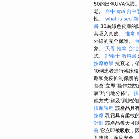
50的出色UVA保
老。
台中 spa
台中
性。
what is seo
新
書
30為綠色皮膚的
其吸入真皮。
推拿 
外線的完全保護。
台
象。
天母 推拿
台北
式。
記帳士 教科書
按摩教學
抗衰老，帶
10例患者進行臨床檢
劑和免疫抑制保護
都會“立即”操作並
層“均勻地分佈”。
按
他方式“觸及”到您
按摩課程
該產品具有
按摩
乳霜具有柔軟的
計師
該產品每天可
義
它立即被吸收，因
孔連接，而且安全