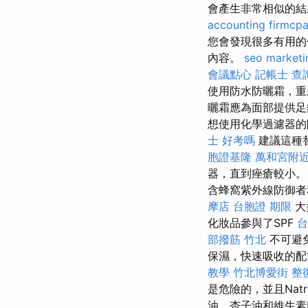
會產生非常相似的結
accounting firmcp
您會發現很多有用的
內容。
seo marketi
會議點心
記帳士 查
使用防水防曬霜，重
曬霜應為面部提供
想使用化學過濾器的
士 好考嗎
建議這種
胞證基隆
萬和宮附
器，直到痤瘡較小
含蜂窩紫外線防御者
摩店
台胞證 期限
大
化妝品參與了SPF
台
部撥筋 竹北
不可避
保濕，快速吸收的配
教學
竹北博愛街 整
是危險的，並且Natr
油，杏子油和維生素