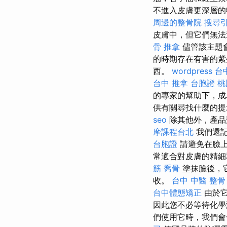
不進入皮膚更深層的
周邊的整骨院
搜尋
皮膚中，但它們無
骨 推拿
儘管該主題
的時期存在有害的紫
西。
wordpress
台
台中 推拿
台胞證 桃
的專家的幫助下，
供有關尋找什麼的提
seo
除其他外，產品
摩課程台北
我們還記
台胞證
請避免在臉上使
常適合對皮膚的精細
筋
喬骨
塗抹臉後，
收。
台中 中醫 整骨
台中體態矯正
由於它
因此您不必等待化
們使用它時，我們會