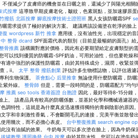
護。 不僅減少了皮膚癌的機會並在日曬之前，還減少了與陽光相關
泰式按摩
這導致早期皮膚老化，皺紋，色素斑點，並加速膠原蛋
竹撥筋
北區按摩
腳底按摩技術士證照班
黑人女孩防曬霜SPF
s
防曬需求提供了極好的解決方案。 建議將該設備塗在乾淨的臉上
整復
wordpress
新竹 推拿
應用後，沒有油性光，出現穩定的音
中 整骨 dcard
SPF面霜代表的類別（目前是最暢銷的面孔）給
整骨推薦
該構圖對應於價格，因此有必要期望給定皮膚類型的
您可以找到優質的防曬霜-SPF奶油，可用於油性，但也要乾燥
有適中強烈的保護性防曬霜，由於其特殊成分，濕潤，收緊並彈
查，ii。
太平 整骨
撥筋創業
評估許多生物標誌物，以評估過濾
的專利生物保護。
茶會點心
后里推拿
無論使用什麼防曬霜，防曬
防止紫外線。
整骨師
但是，需要一段時間的是，防曬霜配方“均勻
摩 推薦
seo tools
香港簽證 台胞證
因此，最好等待8-15分鐘
的臉上。 該產品具有較高的防曬係數，並基於化學和機械過濾器
色調特性，這就是為什麼真皮迅速獲得獨特的青銅陰影的原因
文字和非刺激性香氣，不會斷開毛孔的連接，完美平衡並散發
以使用幾次，而不必擔心表皮。
台中整復推薦
search engine op
此沒有油膩的效果。 牛奶每天可以多次塗在臉上，因為牛奶保
。
拔罐教學
護照換發
台中 按摩
由於其防水性，您可以在塗牛奶