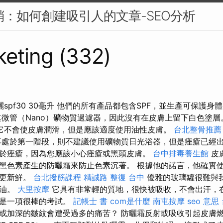
行銷：如何創建吸引人的文章-SEO分析
eting (332)
n礦物防曬spf30 30毫升 他們的所有產品都包含SPF，並生產可保
微管（Nano）礦物質過濾器，因此沒有在皮膚上留下白色塗
它不會使皮膚潤滑，但是應該適度使用油性皮膚。
台北整骨推薦
處於第一階段，則不建議使用礦物質日光浴器，但是痤瘡已經
於痤瘡，因為您應該小心痤瘡或黑頭皮膚。
台中排毒養生館
皮
黑色素產生的防曬霜來防止色素沉著。 根據他的諾言，他確實
，更新鮮。
台北撥筋課程
精誠路 整復 台中
優雅的玻璃罐很難與
奶油。
大里按摩
它具有非常輕的質地，很快被吸收，不會出汗，
且是一項很棒的考試。
記帳士 書
com是什麼
南屯按摩
seo 意思
或加深的皺紋會遭受過多的痛苦？ 防曬霜反射或吸收引起皮膚燃燒