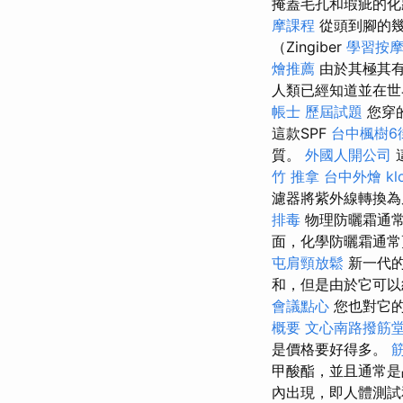
掩蓋毛孔和瑕疵的化
摩課程
從頭到腳的幾
（Zingiber
學習按
燴推薦
由於其極其
人類已經知道並在
帳士 歷屆試題
您穿
這款SPF
台中楓樹6
質。
外國人開公司
竹 推拿
台中外燴
k
濾器將紫外線轉換為
排毒
物理防曬霜通常
面，化學防曬霜通常
屯肩頸放鬆
新一代的
和，但是由於它可以
會議點心
您也對它
概要
文心南路撥筋
是價格要好得多。
甲酸酯，並且通常是
內出現，即​​人體測