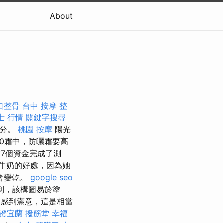
About
口整骨
台中 按摩 整
士 行情
關鍵字搜尋
部分。
桃園 按摩
陽光
0霜中，防曬霜要高
7個資金完成了測
牛奶的好處，因為她
會變乾。
google seo
到，該構圖易於塗
感到滿意，這是相當
證宜蘭
撥筋堂 幸福