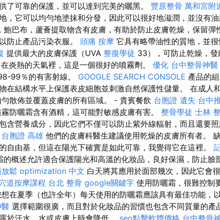
供了可靠的保護，並可以達到完美的曬黑。
豐原整骨
萬和宮附
地，它可以均勻地塗抹和分發，因此可以很好地滋潤，並沒有油
，鮑巴布，蘆薈提取物含有皮膚，有助於防止皮膚乾燥，保留彈性
，以防止產品污染衣服。
頭痛 按摩
它具有略帶油性的質地，並很
復
提供最大的皮膚保護（UVA
整復學徒
33），可防止乾燥，
在炎熱的天氣裡，這是一個很好的噴霧劑。
優化
台中整骨神醫
98-99％的有害射線。
GOOGLE SEARCH CONSOLE
產品的組
物在結構水平上保護表皮細胞並刺激自然保護性儲量。 在成人
均勻散佈並覆蓋皮膚的所有區域。 - 貴賓餐飲
台胞證 遺失
台中
噴霧防曬霜含有酒精，這可能對敏感皮膚有害。
整骨學徒
士林 
包含營養成分，因此它們不僅可以防止紫外線輻射，而且還要
台胞證 高雄
他們的皮膚科醫生建議使用乾燥的皮膚所有者。 
的自由基，但這在陽光下確實是如此可靠，我覺得它在這裡。
霜的概述允許適合保護陽光和高溫的化妝品，良好保濕，防止臉
頸放鬆
optimization 中文
白天將其應用於面部幾次，因此它會很
穴道按摩課程
台北 整骨
google關鍵字
使用防曬霜，很難控制
您想在夏季（也許全年）每天使用的防曬霜應該具有最佳功能，
神醫
選擇範圍很廣，而且對於化妝品的習慣也包含不同質量的產
露於汗水，水或皮膚上時會降低。
seo點擊軟體價格
台中整骨