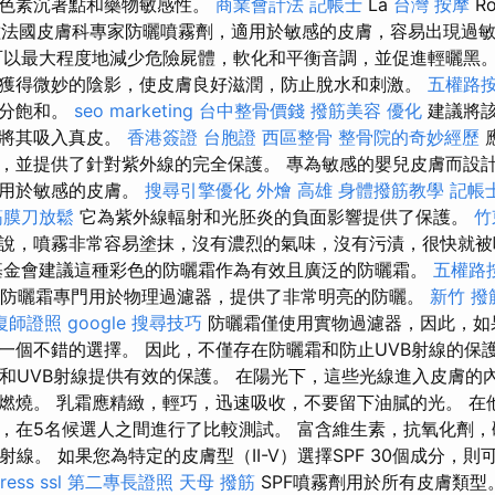
的色素沉著點和藥物敏感性。
商業會計法 記帳士
La
台灣 按摩
Ro
一種法國皮膚科專家防曬噴霧劑，適用於敏感的皮膚，容易出現過
可以最大程度地減少危險屍體，軟化和平衡音調，並促進輕曬黑
獲得微妙的陰影，使皮膚良好滋潤，防止脫水和刺激。
五權路
成分飽和。
seo marketing
台中整骨價錢
撥筋美容
優化
建議將該
動將其吸入真皮。
香港簽證 台胞證
西區整骨
整骨院的奇妙經歷
，並提供了針對紫外線的完全保護。 專為敏感的嬰兒皮膚而設
適用於敏感的皮膚。
搜尋引擎優化
外燴 高雄
身體撥筋教學
記帳
筋膜刀放鬆
它為紫外線輻射和光胚炎的負面影響提供了保護。
竹
說，噴霧非常容易塗抹，沒有濃烈的氣味，沒有污漬，很快就被
基金會建議這種彩色的防曬霜作為有效且廣泛的防曬霜。
五權路
ésun礦物防曬霜專門用於物理過濾器，提供了非常明亮的防曬。
新竹 撥
復師證照
google 搜尋技巧
防曬霜僅使用實物過濾器，因此，如
一個不錯的選擇。 因此，不僅存在防曬霜和防止UVB射線的保護
A和UVB射線提供有效的保護。 在陽光下，這些光線進入皮膚的
燃燒。 乳霜應精緻，輕巧，迅速吸收，不要留下油膩的光。 在
，在5名候選人之間進行了比較測試。 富含維生素，抗氧化劑
射線。 如果您為特定的皮膚型（II-V）選擇SPF 30個成分，
ress
ssl
第二專長證照
天母 撥筋
SPF噴霧劑用於所有皮膚類型