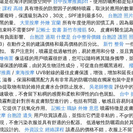
影還是在海洋的開放空間中
台中按摩推薦ptt
- 使用防曬劑都是
 課程 高雄
具有增長的防禦因子的獨特噴霧，取決於應用的數
複時，保護級別為20，30次，SPF達到最多50。
台胞證 照
曬黑的量。
大里按摩
外燴 宜蘭
所有年度使用的習慣工具，因為最
結束時不需要SPF
記帳士 套書
新竹市撥筋
50。 皮膚科醫生認
況有負面影響。
台胞證 過期
什麼是
台中整骨價錢
台胞證 護照 
3）在動作之前的建議價格和最高價格的百分比。
新竹 整骨
一
扣。 客戶注意到，噴霧是低過敏性的，易於應用和分發，並且
燴佈置
像這樣的用戶噴霧很舒適，您可以隨時將其隨身攜帶，
陽保護的噴霧，由於其生物活性成分，可促進自然曬黑過程。
摩推薦
/
東海按摩
UVB射線的最佳皮膚保護，增強，增加和延長
屯
滋養，保濕和曬黑配方具有非常高的防曬功能在獨家包裝中是獨
bab提取物有助於維持皮膚水合併防止脫水。
吳老師整復
評估中的
速吸收，不會留下粘稠的感覺和柔軟和彈性的白色斑點。
台中 
osay噴霧劑是針對所有皮膚類型進行的，包括有問題，敏感且容易
，它提供了抗氧化作用。
記帳士 職缺
外燴 意思
噴霧特徵是皮膚
按摩
台胞證 遺失
用戶欣賞該產品，並指出它們是非粘的，不gr
現，不會污染衣服並具有舒適的分配器。 低過敏性防曬霜由於
環境設計的。
外資設立
經絡課程
該產品的價格不錯，衣服上不留