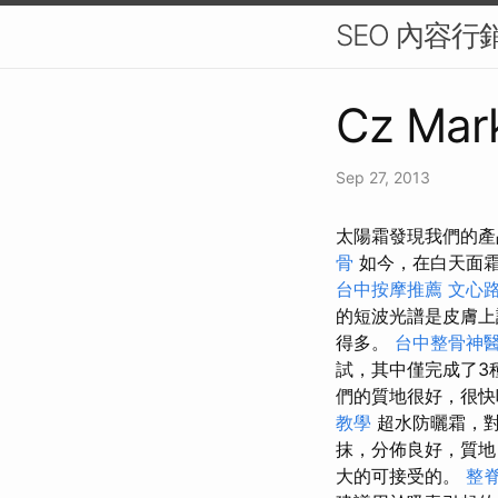
SEO 內容
Cz Mark
Sep 27, 2013
太陽霜發現我們的產
骨
如今，在白天面霜
台中按摩推薦
文心路
的短波光譜是皮膚上許
得多。
台中整骨神
試，其中僅完成了3種
們的質地很好，很
教學
超水防曬霜，對
抹，分佈良好，質
大的可接受的。
整