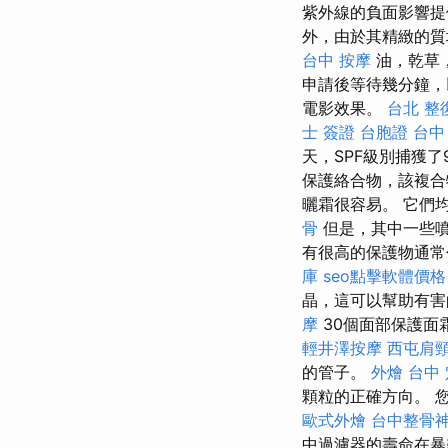
紫外線的負面影響提
外，由於其精緻的質
台中 按摩
油，乾草
申請後等待幾分鐘
電影效果。
台北 整
士 簽證
台胞證 台中
天，SPF級別捕獲了
保護絡合物，該複合
曬霜很容易。 它們
骨
但是，其中一些
有很高的保護物通常
庫
seo點擊軟體價格
晶，這可以幫助有害
摩
30個面部保護面
輕井澤按摩
西屯肩
的管子。
外燴 台中
顆粒的正確方向。 
歐式外燴
台中整骨
中過濾器的壽命在暴