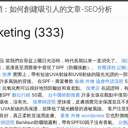
行銷：如何創建吸引人的文章-SEO分析
eting (333)
品 當我們在骨盆上曬日光浴時，時代長期以來一直消失了。
湖
，底漆甚至潤唇膏中發現了SPF（防曬係數）。
舒壓課程
記帳
 按摩
實際上，帶有短波UVA射線和UVB射線的陽光光譜的一
多風險的背後。 在SPF - 壽宴餐飲
板橋 外燴
協會申請流程
5
醫
抗氧化劑可以很好地預防皺紋和衰老點。
按摩店
在認證時，有
SPF
數位行銷
50霜。
台中國術館推薦
許多女孩在觀點中僅寫
快吸收，沒有光。
按摩師證照
塗抹後，皮膚感覺完全保護並且不
UVA射線的高保護，並降低了陽光觸發的過敏風險。 客戶注意
地良好，真正柔軟並滋潤皮膚。
素食 外燴
wordpress
它也對價格
脊師證照
Bariésun防曬噴霧劑，帶有SPF50因子沒有香氣。
台胞