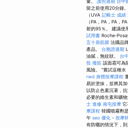
量。
護照過期
台中
留之前使用20分鐘
（UVA
記帳士 成績
（PA，PA，PA，P
射的95％。 建議
試用書
Roche-
五十肩筋膜
法國品牌
產品。
台胞證過期
油膩，無紋狀。
台中
投 撥筋
該面霜可為
風險。 ”嘗試這種
rwd
身體按摩課程
董
易於塗抹，並將其
以防止色素沉著，抗
必要的維生素和礦
士 進修
南屯按摩
它
摩課程
韓國噴霧劑是
午
seo 優化
-
按摩
有防曬的情況下，則