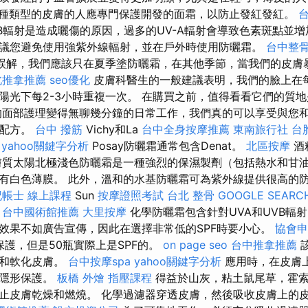
種類型的皮膚的人應專門保護開發的面霜，以防止發紅發紅。
台
-B輻射是造成曬傷的原因，過多的UV-A輻射會導致色素斑點並
議您避免使用強紫外線輻射，並在戶外時使用防曬霜。
台中整
誤解，我們應該只在夏季塗防曬霜，在其他季節，當我們的皮膚
北推拿推薦
seo優化
皮膚科醫生的一般建議表明，我們的臉上在
陽光下每2-3小時重複一次。 在購買之前，值得看看它們的質
面部護理變得無聊幾分鐘的日常工作，我們真的可以享受與您
的配方。
台中 撥筋
Vichy和La
台中全身按摩推薦
東南旅行社 台
yahoo關鍵字分析
Posay防曬霜通常包含Denat。
北區按摩
酒
膚質太陽北極淺色防曬霜是一種強烈的保濕製劑（包括熱水和甘油
白色薄膜。 此外，溫和的水基防曬霜可為紫外線提供很高的防護。 R
記帳士 線上課程
Sun
按摩證照考試
台北 整骨
GOOGLE SEARC
。
台中國術館推薦
大里按摩
化學防曬霜包含針對UVA和UVB輻射
效果不如廣告宣傳，因此在選擇非常低的SPF時要小心。
協會申
保護，但是50瓶實際上是SPF的。
on page seo
台中推拿推薦
養和軟化皮膚。
台中按摩spa
yahoo關鍵字分析
應用時，在皮膚
的隱形保護。
板橋 外燴
指壓課程
得益於山灰，粘土鼠尾草，霍
止皮膚乾燥和燃燒。 化學過濾器穿透皮膚，然後吸收皮膚上的