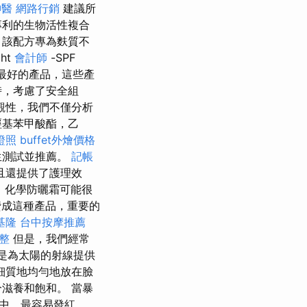
神醫
網路行銷
建議所
專利的生物活性複合
 該配方專為麩質不
ht
會計師
-SPF
最好的產品，這些產
時，考慮了安全組
觀性，我們不僅分析
羥基苯甲酸酯，乙
證照
buffet外燴價格
生測試並推薦。
記帳
且還提供了護理效
，化學防曬霜可能很
成這種產品，重要的
基隆
台中按摩推薦
整
但是，我們經常
劑是為太陽的射線提供
細質地均勻地放在臉
滋養和飽和。 當暴
中，最容易發紅。