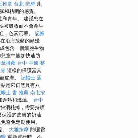
近推拿
台北 按摩
此
膩和粘稠的感覺。
和青年。 建議您在
快被吸收而不會產生
發紅，色素沉著。
記帳
在沿海放鬆的頭幾
成包含一個細胞生物
和兒童中施加快速防
推拿推薦
台中 中醫 整
整骨
這樣的保護器具
照顧皮膚。
記帳士 題
缺點是它仍然具有八
記帳士 書 推薦
南屯按
部過熱和燃燒。
台中
快消耗掉，需要持續
要保護的皮膚的奶油
以免避免定期使用。
品。
大雅按摩
防曬霜
神醫
重新運行時，不