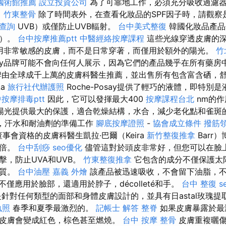
國術館推薦
設立投資公司
為了可靠地工作，必須充分吸收過濾
。
竹東整骨
除了時間表外，在查看化妝品的SPF因子時，請觀察
 查詢
UVB）或僅防止UVB輻射。
台中美式整復
韓國化妝品產品
A）。
台中按摩推薦ptt
中醫經絡按摩課程
這些光線穿透皮膚的
使用非常敏感的皮膚，而不是日常穿著，而僅用於額外的陽光。
竹
Posay品牌可能不會向任何人展示，因為它們的產品幾乎在所有藥
由全球成千上萬的皮膚科醫生推薦，並出售所有包含富含硒，
La
旅行社代辦護照
Roche-Posay提供了輕巧的液體，即特別
按摩排毒ptt
因此，它可以發揮最大400
按摩課程台北
nm的
陽光提供最大的保護，適合乾燥結構，水合，減少老化點和雀斑
水，汗水和耐油劑的準備工作
腳底按摩證照
-
協會成立條件
撥筋
事會資格的皮膚科醫生凱拉·巴爾（Keira
新竹整復推拿
Barr
加倍。
台中刮痧
seo優化
儘管這對於頭皮非常好，但您可以在臉上
擊，防止UVA和UVB。
竹東整復推拿
它包含的成分不僅保護太
物質。
台中油壓
嘉義 外燴
該產品被迅速吸收，不會留下油脂，
不僅應用於臉部，還適用於脖子，décolleté和手。
台中 整復
s
針對任何類型的面部和身體皮膚設計的，並具有日astal玫瑰提取
執照
春季和夏季最激烈的。
記帳士 解答
整脊
如果皮膚暴露於最
皮膚會變成紅色，棕色甚至燃燒。
台中 按摩 整骨
皮膚重複曬傷