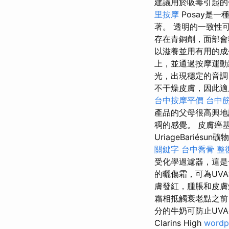
建議用於吸毒引起
里按摩
Posay是
著。 透明的一致性
存在青銅劑，面部會
以滋養並用有用的
上，並通過按摩運
光，出現穩定的音調
不干燥皮膚，因此
台中按摩平價
台中
產品的父母很高興地
稠的感覺。 皮膚癌
UriageBari
關鍵字
台中喬骨
整
受化學過濾器，這是
的曬傷霜，可為UV
膚發紅，腫脹和皮膚
霜相抵觸衰老點之前
分的牛奶可防止UVA
Clarins High
wordp