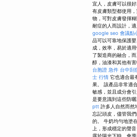
宜人，皮膚可以很
有皮膚類型都使用，
物，可對皮膚發揮糊
耐症的人而設計，適用
google seo
會議點
品可以可靠地保護
成，效率，易於適用
了製造商的融合，而
醇，油漆和其他有害
台胞證 急件
台中刮
士 行情
它也適合最
果。 該產品非常適
敏感，並且成分會
是要意識到這些防曬
ptt
許多人自然而然
忘記頭皮，儘管我們
的。 牛奶均勻地塗
上，形成穩定的聲音
露於陽光下時，會導