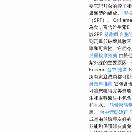
要忘記耳朵的脖子
膚類型的組成。
學
（SPF）。 Ori
為食，富含維生素E
該SPF
易遊網 台胞
到沉重並破壞其妝
率和可靠性，它們
后里按摩推薦
由於他
紫外線的主要原因，
Eucerin
台中 推拿
S
所有家庭成員都可以
身按摩推薦
它包含現
可讓您獲得完美無
生和眼科醫生不包含
和香水。
筋骨撥筋
黑。
台中體態矯正
成是由於環境友好的
並能夠保護細皮膚免