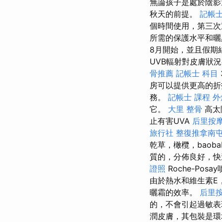
無論孩子是處於陰
秋天的前提。
記帳士
個時間使用，第三次重
所需的保護水平和
8月開始，並且假期
UVB輻射對皮膚狀
骨推薦
記帳士 科目
房可以提供更高的折
務。
記帳士 課程
外
它。
大里 整骨
高太
止有害UVA
后里按
旅行社
整復推拿南
乾草，橄欖，bao
質的，分佈良好，快
證照
Roche-P
由於熱水和維生素E
曬霜的效率。
后里
的，不會引起過敏表
潤皮膚，其包裝是