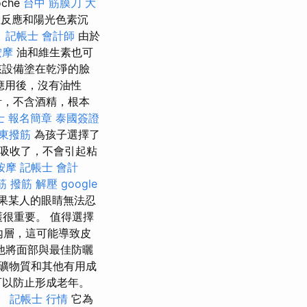
che
台中 筋膜刀
大
敏反應和陽光色素沉
。
記帳士 會計師
由於
按摩
油和維生素也可
設備塗在乾淨的臉
應用後，沒有油性
計，不含酒精，根本
士 報名簡章
泰國簽證
東撥筋
為孩子選擇了
吸收了，不會引起粘
按摩
記帳士 會計
筋
撥筋 解壓
google
果某人的眼睛無法忍
很重要。 值得選擇
內層，這可能導致皮
他將面部與最佳防曬
，礦物質和其他有用成
則可以防止形成老年。
。
記帳士 行情
它為