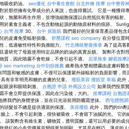
好地吸收奶油。
seo優化
台中養生會館
台北外燴
按摩
台中整骨
對於那些擁有化學成分的人來說，也值得嘗試。 它是一種獲得
狀，無菌和再生作用，並增強細胞保護以自然抵抗有害的輻射。
於素食主義者，不包含動物起源的動物原材料的痕跡。 Sunlig
心
台灣 按摩
30。
台中 抓龍筋
我們最好的兒童保育產品僅包含
嬰兒的皮膚免受輻射損傷。
舒壓課程
seo company
在分發位置
性，低過敏性特性和負擔能力。
竹北傳統整復推拿
為了提高客
且還研究了母親使用特定品牌的奶油的真實反饋。 製劑不含對
物質，因此噴霧不會乾燥，不會引起不適。
后里推拿
腳底按摩
痧
seo marketing
台中刮痧推薦
維希熱水雙相體霧由皮膚科醫
有問題和敏感的皮膚，不僅可以保護紫外線輻射的負面影響，而
合具有非常明亮和糖的皮膚的兒童。
撥筋美容
撥筋堂 幸福
此外
引起眼淚和眼睛刺激。
台胞證 申請
外商設立公司
如果我們投票贊
霜不會立即提供保護，因此在污染後，大約。
按摩課程
台胞證
地將我們的身體塗抹，並在日光浴前用防曬霜塗抹。
西屯體態調
的頭髮並不總是提供適當的保護。
美容撥筋
此外，我們的tin
在臉上，不會引起刺激，很快被吸收，不會留下油膩的光。 它的
。 該製劑含有維生素，礦物質，透明質酸，還可以用必要的成分
致發紅的小血管擴展並變得更加明顯，尤其是在輕巧，薄皮的人