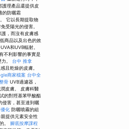
部護理產品還提供皮
適的防曬霜
面。 它以長期提取物
膚免受陽光的侵害。
泛保護，而沒有皮膚感
過低商品以及出色的效
VA和UVB輻射。
有不利影響的事實是
壓力。
台中 推拿
敏感且乾燥的皮膚。
ogle商家檔案
台中全
 整骨
UVB過濾器，
潤皮膚。 皮膚科醫
試的對羥基苯甲酸酯
的侵害，甚至達到曬
字優化
防曬噴霧的組
母親提供元素安全性
確的。
腳底按摩課程