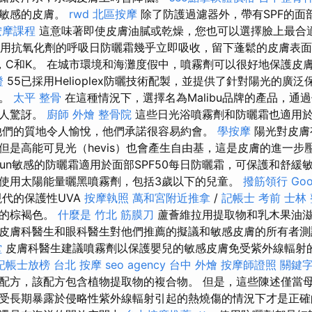
和敏感的皮膚。
rwd
北區按摩
除了防護過濾器外，帶有SPF的面
按摩課程
這意味著即使皮膚油膩或乾燥，您也可以選擇臉上最合
flame用抗氧化劑的呼吸日防曬霜幾乎立即吸收，留下蓬鬆的皮膚表
，C和K。 在城市環境和海灘度假中，噴霧劑可以很好地保護皮
證
55已採用Helioplex防曬技術配製，並提供了針對陽光的廣
容。
太平 整骨
在這種情況下，選擇名為Malibu品牌的產品，通
令人驚訝。
廚師 外燴
整骨院
這些日光浴噴霧劑和防曬霜也適用於U
們的質地令人愉悅，他們承諾很容易約會。
學按摩
陽光對皮膚
但是高能可見光（hevis）也會產生自由基，這是皮膚的進一步
un敏感的防曬霜適用於面部SPF50每日防曬霜，可保護和舒緩
使用太陽能量曬黑噴霧劑，包括3歲以下的兒童。
撥筋領行
Go
代的保護性UVA
按摩執照
萬和宮附近推拿
/
記帳士 考前
士林
瑕的棕褐色。
什麼是
竹北 筋膜刀
蘆薈維拉用提取物和乳木果油滋
皮膚科醫生和眼科醫生對他們推薦的擬議和敏感皮膚的所有者測
堂
皮膚科醫生建議噴霧劑以保護嬰兒的敏感皮膚免受紫外線輻射
記帳士放榜
台北 按摩
seo agency
台中 外燴
按摩師證照
關鍵
配方，該配方包含植物提取物的複合物。 但是，這些陳述僅當
受長期暴露於侵略性紫外線輻射引起的熱燒傷的情況下才是正