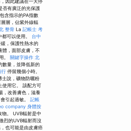
器，因此建議在一天停
是否有廣泛的光保護
包含指示的PA指數
深層層，佔紫外線輻
北 整骨
La
記帳士 考
房中都可以使用。
台中
舒緩，保護性熱水的
是液體，面部皮膚，不
作用。
關鍵字操作
北
的數量，並降低新的
領行
停留幾個小時。
）博士說，礦物防曬粉
使用它。 該配方可
陽，改善膚色，滋養
不會引起過敏。
記帳
eo company
身體按
物。 UVB輻射是中
激烈的UVB輻射而沒
，也可能是由皮膚癌