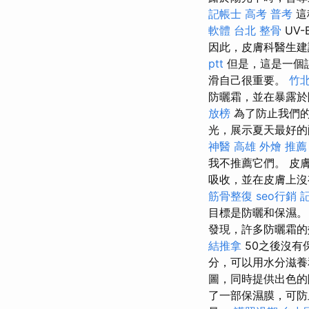
記帳士 高考 普考
這
軟體
台北 整骨
UV
因此，皮膚科醫生建
ptt
但是，這是一個
滑自己很重要。
竹
防曬霜，並在暴露於
放榜
為了防止我們的
光，展示夏天最好
神醫
高雄 外燴 推薦
我不推薦它們。 皮
吸收，並在皮膚上沒有
筋骨整復
seo行銷
目標是防曬和保濕
發現，許多防曬霜的
結推拿
50之後沒有
分，可以用水分滋
圖，同時提供出色
了一部保濕膜，可防