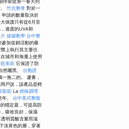
短期停留從第一春天到
量。
竹北整脊
對於一
片
申請的數量取決於
大保護只有從6月至
為，過度的UVA和
照片
拔罐教學
台中整
些參加促銷活動的藥
實際上執行其主要任
並在城市和海灘上使用
撥筋美容
它保證了防
自然曬黑。
台胞證
一無二的。 蘆薈，
用戶說，該產品是輕
抓龍筋
La
經絡調理
到老年。
台中美式整復
的穩定蓋，可提高防
的，吸收良好，保濕
其透明質酸含量而滋
下淡黃色的層，穿著