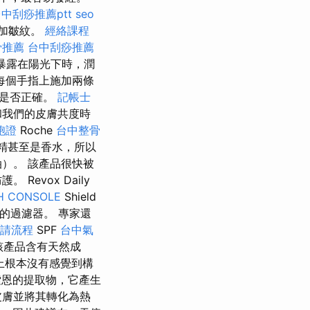
中刮痧推薦ptt
seo
增加皺紋。
經絡課程
骨推薦
台中刮痧推薦
暴露在陽光下時，潤
每個手指上施加兩條
地是否正確。
記帳士
和我們的皮膚共度時
胞證
Roche
台中整骨
精甚至是香水，所以
）。 該產品很快被
evox Daily
H CONSOLE
Shield
的過濾器。 專家還
請流程
SPF
台中氣
該產品含有天然成
上根本沒有感覺到構
索恩的提取物，它產生
皮膚並將其轉化為熱