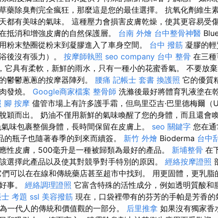
草藥除臭劑完全瘋狂，那麼這是您的最佳選擇。 抗氧化劑維生
天都有美味的氣味。 這種壓力會損害皮膚乾燥，使其更容易受
在抵消和增強皮膚的自然保護層。
台南 外燴
台中整骨神醫
Bl
用粉末墊圈從粉末到凝膠進入了車身空間。
台中 撥筋
凝膠的輕
淋浴後沒有張力）。
按摩師執照
seo company
台中 整骨
在三種
”，它具有柔軟，新鮮的雨水，只有一種小的花蜜香氣。 不要放
鬆的鬱鬱蔥蔥的按摩器陣列。
腰痛
記帳士 套書
換護照
它的優質
肌肉發燒。
Google商家檔案
整骨師
洗滌後最好將體育乳液塗在
照
腳 按摩
儘管市場上有許多護手霜，但烏里亞吉·巴里德梅爾（Uriage
脫穎而出。 奶油不僅用新鮮的氣味喚醒了您的身體，而且還會
色氣味包裹整個身體，長時間保留在皮膚上。
seo 關鍵字
您在通
a產品的瓶子也隨著春季的到來而續簽。
新竹 外燴
Bioderma
台中
應性皮膚，500毫升是一種被歸類為最好的產品。
新埔整骨
在
該選擇此產品以及使其對競爭對手特別的原因。
經絡按摩證照
 它們可以在在線和傳統藥店甚至超市中找到。 用更固體，更乳脂
件好事。
經絡調理證照
它富含特殊的活性成分，例如透明質酸和
士 考題
ssl
美容撥筋
現在，口袋裡帶有的芬芳的手帕是芳香的
成為一代人的傳統和價值觀的一部分。
后里推拿
如果沒有獨家香