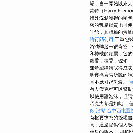
場，自一開始以來大
蒙特（Harry F
體外洗滌獲得的噸
密的乳脂狀質地可
啡館，其粗糙的質地
路行銷公司
三重包裝
浴油聽起來很奇怪，
和檸檬的頭票；它的
麝香，檀香，琥珀
並希望繼續取得成
地遵循廣告所說的
且不應引起刺激。
有人傑克都可以幫助
以使用甜泡沫，但請
巧克力都是如此。 
痧
沾黏
台中西屯區
有權要求您的授權書
意，通過提供個人數
信息的版本。 柑橘