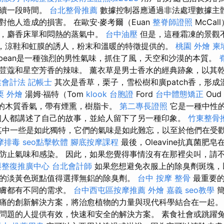
持續一段時間。
台北整骨推薦
數據控制器應通過非法處理數據主
他人造成的損害。 在歐安·麥考爾（Euan
整脊師證照
McCa
味，麝香床單和悶熱的蒸氣中。
台中油壓
但是，這種霜凍的景觀
草，涼鞋和虹膜的誘人，粉末和溫暖的特徵提供的。
桃園 外燴
柬
ibbean是一種強烈的男性氣味，抓住了風，天空和沙漠的本質。
荳蔻和星空芳香的辣味。 薰衣草是男士香水的經典跡象，以其
業會計法 記帳士
其次是香草，栗子，雪松樹和廣patch香，形
栗 外燴
湯姆·福特（Tom
klook 台胞證
Ford
台中體態矯正
Oud
雜的木質香氣，帶有煙熏，樹脂卡。
第二專長證照
它是一種中性
個人都講述了自己的故事，並給人留下了另一種印象。
竹東整骨
中一些是如此獨特，它們的氣味是如此難忘，以至於他們在受
摩排毒
seo點擊軟體
腳底按摩課程
最後，Oleavine抗真菌肥
防止氣味和感染。 因此，如果您覺得事情沒有在那裡尖叫，請
與整復推廣中心
台北會計師
如果您想避免衣服上的除臭劑斑塊，
的淡黃色斑點值得選擇無鋁的除臭劑。
台中 按摩 整骨
最重要的
皮膚都有不同的需求。
台中西屯區按摩推薦
外燴 嘉義
seo教學
簡
痛的創新解決方案，將治愈植物的力量與現代科學結合在一起
問題的人提供有效，快速和安全的解決方案。 素食社會或跳躍