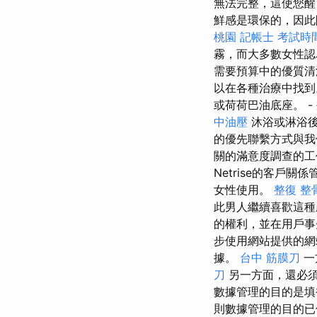
無法完整，這使您醒
鮮感是環保的，因
桃園
記帳士 考試時
霧，而大多數女性
需要預算中的優質清
以在各種治療中找到
或荷荷巴油底座。 -
中油壓
沐浴或淋浴後
的優先聯繫方式與
關的滿意度調查的
Netrise的客戶
女性使用。
整復 整
此男人繼續喜歡這
的權利，並在用戶
步使用網站提供的網
據。
台中 筋膜刀
一
刀
另一方面，還必
數據管理的目的是
則數據管理的目的已停止