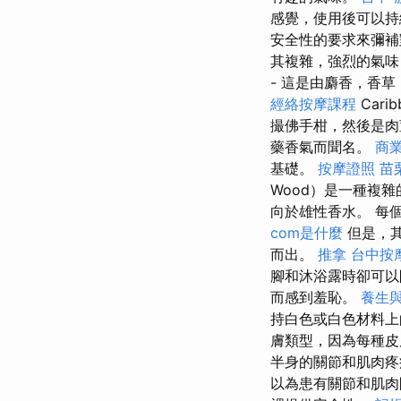
感覺，使用後可以
安全性的要求來彌補對
其複雜，強烈的氣
- 這是由麝香，香
經絡按摩課程
Car
撮佛手柑，然後是肉
藥香氣而聞名。
商
基礎。
按摩證照
苗
Wood）是一種複
向於雄性香水。 每
com是什麼
但是，其
而出。
推拿
台中按
腳和沐浴露時卻可以
而感到羞恥。
養生
持白色或白色材料上
膚類型，因為每種
半身的關節和肌肉疼
以為患有關節和肌肉