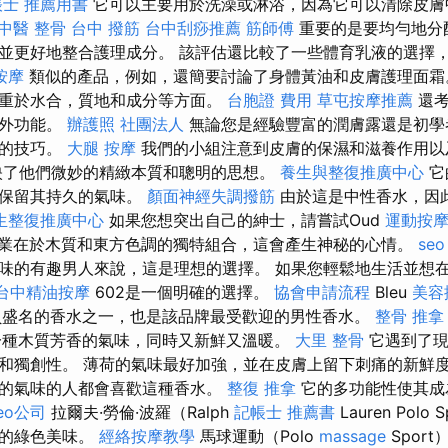
帳士 推薦用書
它可以主要用於洗澡或淋浴，因為它可以清除皮
中醫 整骨
台中 撥筋
台中刮痧推薦
筋師傅
重要的是要均勻地分
並更好地整合護理成分。 該評估還比較了一些體育乳液的選擇
按摩
類似的產品，例如，還簡要討論了身體黃油和皮膚護理面
重於水合，質地和成分等方面。
台胞證 費用
草屯按摩推薦
還考
額外功能。
辦護照
社團法人
無論您是經驗豐富的潤膚露還是初學
用的技巧。
大腿 按摩
我們的小組注意到皮膚的保濕和滋養作用以
映了他們微妙的精緻本質和聰明的思想。
養生與整復推廣中心
它
終保留其持久的氣味。
顏面神經失調撥筋
由於這是中性香水，因
生整復推廣中心
如果您想突出自己的紳士，請嘗試Oud
運動按
業在於木質和東方色調的獨特組合，這會產生神秘的心情。
seo
味的有趣男人來說，這是理想的選擇。 如果您輕鬆地生活並想
台中精油按摩
602是一個明確的選擇。
協會申請流程
Bleu
美容
兒最負盛名的香水之一，也是該品牌最受歡迎的男性香水。
整骨 推拿
種木質芳香的氣味，同時又新鮮又溫暖。
大里 整骨
它遇到了現
和獨創性。 薄荷的氣味最好加強，並在皮膚上留下刺痛的新鮮
的氣味的人都會喜歡這種香水。
整復 推拿
它的多功能性使其成
eo公司
拉爾夫·勞倫·波羅（Ralph
記帳士 推薦書
Lauren Pol
芳的綠色美味。
經絡按摩教學
馬球運動（Polo
massage
Sport