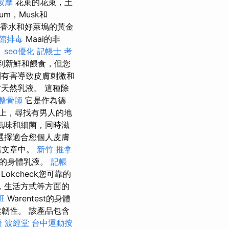
按摩
花束的花束，土
um，Musk和
香水和好萊塢的黃金
館排毒
Maai的非
。
seo優化
記帳士 考
感到新鮮和餵食，但您
別有害導致皮膚刺激和
天然乳液。 這種除
整骨師
它是作為德
上，尋找有男人的地
氣味和細菌，同時滋
選擇適合您個人皮膚
篇文章中。
新竹 推拿
皮的身體乳液。
記帳
Lokcheck您可靠的
，生活方式等方面的
班
Warentest的身體
韌性。 該產品包含
證
波經堂
台中運動按