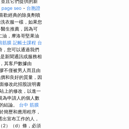
，並且它們提供的新
 page seo
-
台胞證
喜歡經典的除臭劑噴
洗衣服一樣，如果您
科醫生推薦，因為可
仁油，摩洛哥堅果油
肩筋膜
記帳士課程
台
時，您可以通過我們
是新聞通訊或服務相
，其客戶數據由
凝膠不僅被男人而且由
低價和良好的質量，因
方面修改此招股說明書
站上的修改，以進一
被視為申請人的個人數
出的結論。
台中 筋膜
於簡歷和應用程序，
選出宣布工作的人，
（2）（d）條，必須