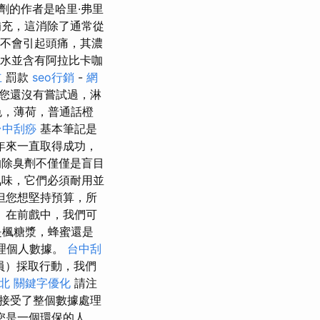
劑的作者是哈里·弗里
末補充，這消除了通常從
，但不會引起頭痛，其濃
水並含有阿拉比卡咖
立
罰款
seo行銷
-
網
您還沒有嘗試過，淋
色，薄荷，普通話橙
台中刮痧
基本筆記是
年來一直取得成功，
的除臭劑不僅僅是盲目
味，它們必須耐用並
但您想堅持預算，所
 在前戲中，我們可
是楓糖漿，蜂蜜還是
處理個人數據。
台中刮
員）採取行動，我們
北
關鍵字優化
請注
接受了整個數據處理
您是一個環保的人，