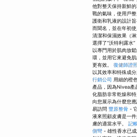
他對整天保持新鮮的
戰的氣味，使用戶整
護衛和乳液的設計旨
而聞名，並在年初使
清潔和保濕效果（
選擇了“沃特利露水
以專門用於肌肉放
環，並用它來避免
更有效。
復健師證
以其效率和特殊成分
行銷公司
用細的橙
產品，因為Nive
化脂肪非常乾燥和特
向您展示為什麼您應
易訪問
豐原整骨
-
液來照顧皮膚是一
膚的適當水平。
記帳
側彎
- 雄性香水已