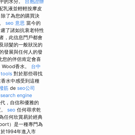
膚中的水分。
台胞證辦
配乳液並輕輕按摩皮
，除了為您的購買決
霜。
seo 意思
當今的
慮了諸如抗衰老特性
者，此信息門戶都會
及頭髮的一般狀況的
的發展與任何人的發
此您的伴侶肯定會喜
摩
Wood香水。
台中
 tools
對於那些尋找
在香水中感受到這種
撥筋
de
seo公司
search engine
代，自信和優雅的
度。
seo
任何尋求乾
為任何欣賞易於經典
o Sport）是一種專門為
）於1994年進入市