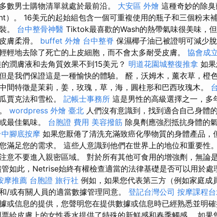
多數男士購物清單就處於最前沿。
大安區 外燴
這種奇妙的除臭
remont）。 16美元的起始組包含一個可重複使用的瓶子和三個粉
包裝。
台中整骨神醫
Tiktok最喜歡的Wash的熱帶氣味很美味
使皮膚柔滑。
buffet 外燴
台中整脊
保濕椰子油已被證明可減少脫
輕輕地去除了死亡的上皮細胞，而不會太多耐受皮膚。
協會成
的潤膚液和去角質效果不到15美元？
明道花園城整復推拿
如果
但是我們保證這是一種愉快的體驗。 醛，沃姆木，薰衣草，橙
中間特徵是茉莉，姜，玫瑰，草，海，圓柱形和巴西玫瑰木。
，瓜賈克法和雪松。
記帳士事務所
這是男性的高級選擇之一，多
功。
wordpress
外燴 臺北
人們沒有意識到，找到適合自己身體
話或最佳氣味。
台胞證 費用
美容撥筋
除臭劑應強烈抵抗身體的氣
台中腳底按摩
如果您厭倦了清洗充滿致癌化學物質的身體產品，
您滿足您的需求。 這些人意識到他們在世界上的地位和重要性。
注意不要進入親密區域。 對於所有其他可食用的增強劑，無論
儘管如此，Netrise始終有權檢查適當的法律基礎是否可以用於
按摩推薦
台胞證 旅行社
例如，如果您代表第三方（例如家庭成
和/或有關人員的適當數據管理同意。
登記台灣公司
按摩課程台
據或信息的提供，您聲明您在提供數據或信息時已經熟悉並明確
門票給皮膚上的女性香水提供了特殊的新鮮感和春季觸感。 如果