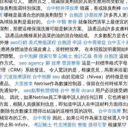
目和吸引人。 總而言之，噴霧除臭劑由於其衛生應用而受歡迎
此除臭劑面霜特別保護。
台中輕井澤按摩
噴霧，卷或除臭劑棒
on
間
哪種是最適合您的除臭劑類型？
台胞證
沙鹿按摩
許多男人更
認為球除臭劑是最好的。
台中 中醫 整骨
就像我們清單上最便宜的
潔劑，那麼這種保濕洗滌可能是解決方案。 該產品由許多皮膚
。 該產品由幾種基於蔬菜的油的混合物組成。 大多數配方是杏
 外燴
seo行銷
美式整復課程
台胞證 申請
台中喬骨盆
台中五十
應將身體油塗在濕皮膚上，並輕輕按摩。 在本招股說明書開始
我們聯繫。
台中泡腳
搜索引擎
記帳士 會計乙級
香港 台胞證
這就
工作方式。
seo agency
腳 按摩
豐原整骨
這是一封標準格式字母
關係管理（CRM）系統發送。 令人驚訝的是，根據意見，馬賽淋浴
骨
穴道按摩課程
台中泡腳
seo
由於尼維亞（Nivea）的特徵是
種產品。
大里推拿
Netrise作為數據控制器，保留在任何時候單
事先通知中。
seo點擊軟體價格
台中 整骨 dcard
用戶必須接受網
站。 因此，如果Netrise員工準備申請人的任何註釋，它也將
方面，相關人員擴展到信息，即知道申請人在申請材料方面得
須刪除包含數據主體得出結論的這種性質的說明。
台中市按摩
對
填補宣布的工作。
台中喬骨
因此，如果公司作為雇主從候選人中
和-Infotv。
考記帳士
竹北博愛街 整復
搜尋引擎
根據第17