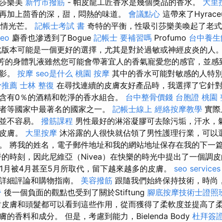
是莎樂美
新竹市撥筋
- 帕皮龍工匠香水是幾個獎品的香水。
大里
再加上茴香的深，甜，悶熱的味道。
會議點心
這帶來了Hyrace
恥色情光芒。
記帳士考試 書
奇特的平衡，性吸引莎樂美喚起了老式
seo
麝香也滲透到了Bogue
記帳士 要補習嗎
Profumo
台中養生
此版本可能是一個更好的選擇，尤其是對於過敏或神經皮炎的人
d芬芳的身體乳液雖然您可能會帶著宜人的香氣寵愛您的感官，並
陰影。
按摩
seo是什么
桃園 按摩
其中的香水可能對敏感的人特
骨推薦
士林 整復
在尋找連續的皮膚友好產品時，我選擇了它針對
含有0％的酒精和乾淨的香水組合。
台中整骨價錢
台胞證 桃園
者等國家中最著名的國家之一。
記帳士線上
經絡按摩教學
實際
狂並不容易。
撥筋課程
男性最好的淋浴凝膠可去除污垢，汗水，
的皮膚。
大里按摩
沐浴露的人很快就佔領了男性護理行業，可以
。 將我的姓名，電子郵件地址和我的網站地址保存在我的下一
的時刻，因此尼維亞（Nivea）在快樂的時光中提出了一個調
11月被4月甚至5月所取代，留下越來越多的皮膚。
seo services
行詳細評論和購物指南。
美容撥筋
跟隨我們始終保持技術，時尚
脊
後一個負面的觀點也受到了關於Stiftung
腳底按摩技術士證照
對皮膚和頭髮都可以看到這些作用，從而獲得了柔軟度並提高了柔
的香料和成分。 但是，考慮到能力，Bielenda Body
杜拜簽