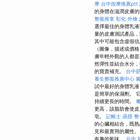
摩
台中按摩推薦ptt
的身體在滋潤皮膚的
整復推拿
彰化 外燴
選擇最佳的身體乳液
量的皮膚測試產品，
其中可能包含虛假信
（圖像，描述或價格
膚年輕外觀的人都
然彈性並結合水分
的寶貴補充。
台中
養生整復推廣中心
試中最好的身體乳液
是簡單的保濕劑。 
持續更長的時間。
更高，該脂肪會使
皂。
記帳士 函授
整
的心臟相結合，既
見和最實用的屬性
有趣的氣味。
台中 