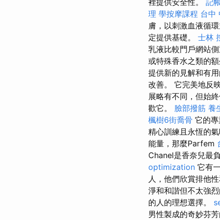
裡提供安全性。
記
理
學按摩課程
台中 
膚，以刺激血液循環
定提供基礎。
士林 
乳液比較門戶網站側
或特殊香水之類的
提供新的見解和有
改善。 它完美地反
展略有不同，但始
歡它。
臉部撥筋
養
楓樹6街喬骨
它的專
精心訓練且永恆的氣
能量，那麼Parfem
Chanel是香奈
optimization
它有一
人，他們欣賞排他性
淨和和諧但不太強烈
的人的理想選擇。
s
男性製成的奇妙芬