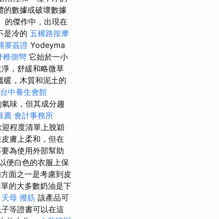
體的數據或破壞數據
ll）的傑作中，出現在
不是冷的
五權路按摩
埔寨簽證
Yodeyma
脊椎側彎
它始於一小
乾淨，舒緩和略微草
成溫暖，木質和泥土的
台中養生會館
的氣味，但其成分趨
推薦
會計事務所
歡迎程度清單上脫穎
皂在皮膚上柔和，但在
不要為使用外部幫助
以便白色的衣服上保
方面之一是考慮到皮
單的大多數奶油是下
。
天母 撥筋
該產品可
兔子等證書可以在這