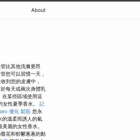
About
管比其他洗滌更昂
儘管您可以習慣一天，
吸收到您的皮膚中，
於每天或兩次身體乳
，在某些區域使用這
迎的女性夏季香水。
記
seo 優化
鬆筋
您永
水的溫柔而誘人的氣
最美麗的女性香水。
e廢花和郁鬱蔥蔥的動