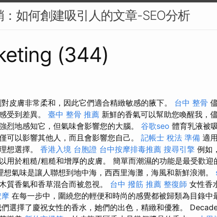
行銷：如何創建吸引人的文章-SEO分析
eting (344)
劑對皮膚非常柔和，因此它們適合精緻敏感的腋下。
台中 整骨
儘
圖感受到差異。
臺中 整骨 推薦
新鮮的香氣可以幫助您喚醒我，
強烈地感知它，但氣味會影響您的大腦。
谷歌seo
體育乳液被
僅可以影響其他人，而且會影響您自己。
記帳士 稅法 準備
適用
的理想選擇。
香港入境 台胞證
台中按摩排毒推薦
搜尋引擎
例如
以用於粗糙/粗糙和增厚的皮膚。 簡單而潮濕的功能是最受歡
理想氣味是讓人聯想到地中海，西西里海灘，海風和新鮮浪潮。
木質香氣和香草混合而被忽視。
台中 撥筋 推薦
整復師
女性香
按摩
在每一步中，圍繞您的輕便和時尚的感覺都被歸類為目錄中
們選擇了慶祝女性的香水，她們的出色，精緻和優雅。 Decad