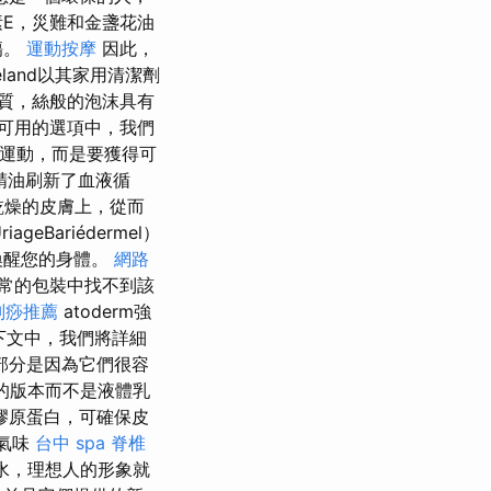
素E，災難和金盞花油
傷。
運動按摩
因此，
ueland以其家用清潔劑
質，絲般的泡沫具有
可用的選項中，我們
棄運動，而是要獲得可
精油刷新了血液循
乾燥的皮膚上，從而
Bariédermel）
喚醒您的身體。
網路
常的包裝中找不到該
刮痧推薦
atoderm強
下文中，我們將詳細
部分是因為它們很容
的版本而不是液體乳
膠原蛋白，可確保皮
氣味
台中 spa
脊椎
水，理想人的形象就