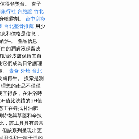
，值得領獎台。 杏子
南旅行社 台胞證
竹北
車身噴霧劑。
台中刮痧
業
台北整骨推薦
用少
信息和價格是信息，
配件。 產品信息
蛋白的潤膚液保留皮
有助於皮膚保留其自
使它們成為日常護理
迎。
素食 外燴 台北
膚再生。 搜索是測
，理想的產品不僅僅
便宜得多，在淋浴時
H值比洗禮的pH值
您正在尋找甘油肥
橘特徵與草藥和辛辣
比，該工具具有最常
人，但該系列呈現出更
耐用性和一種干淨的