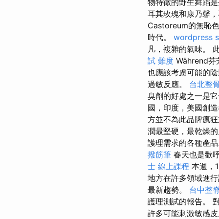
物特徵的野生舞蹈
耳其玫瑰和康乃馨，
Castoreum的無
時代。
wordpress 
凡，複雜的氣味。 
試 難度
Währen
也應該考慮可能的
過敏反應。
台北整
臭劑的好處之一是它
國，印度，美國創造
方並不為此品牌瘋
潤最堅硬，最乾燥
護理需求的各種產品
撥筋筆
春天也是歡呼
士 線上課程
本週，
地方在許多領域進
最新趨勢。
台中整
護理測試的報告。 
許多可能刺激敏感皮膚