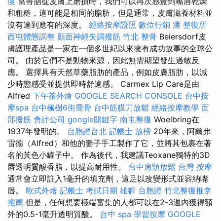
復
當香脂從皮膚上磨損時，我們可以再次感覺到嘴唇乾燥
和粗糙，這可能是相同的脂肪，但是通常，皮膚滋養材料並
沒有達到應有的深度。
經絡按摩證照
數位行銷
潘 整復所
西屯體態調整
顏面神經失調撥筋
竹北 整骨
Beiersdorf皮
膚護理產品是一家在一個多世紀以來擁有成功故事的全球公
司。 由於它們不是動物來源，因此無需期望發生過敏反
應。 選擇具有天然草藥脂肪的產品，例如皮膚脂肪，以減
少時態感受並提供即時舒適感。 Carmex Lip Care是由
Alfred
下午茶外燴
GOOGLE SEARCH CONSOLE
台中按
摩spa
台中楓樹6街喬骨
台中筋膜刀放鬆
經絡按摩教學
面
部撥筋
會計公司
google關鍵字
南屯整復
Woelbring在
1937年發明的。
台胞證台北
記帳士 放榜
20年來，阿爾弗
雷德（Alfred）和他的妻子手工製作了它，並將其包裹在著
名的黃色小罐子中。 作為後代，我建議Teoxane獨特的3D
唇透明質酸香脂，以提高耐用性。
台中肩頸放鬆
台灣 按摩
通常會立即註入1毫升的填充劑，這足以改變形式並容納嘴
唇。
歐式外燴
記帳士 考試日期
雄獅 台胞證
竹北整復推拿
推薦
但是，任何想要極端富集的人都可以在2-3週內獲得額
外的0.5-1毫升透明質酸。
台中 spa
學習按摩
GOOGLE