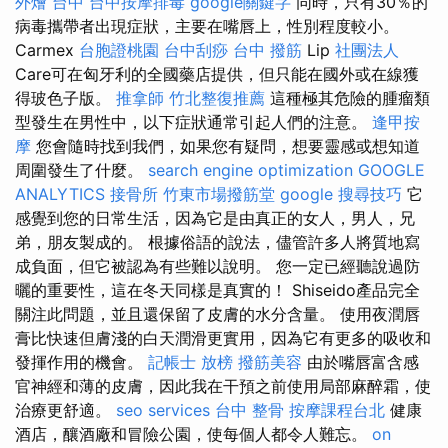
外燴 台中
台中按摩排毒
google關鍵字
同時，只有30％的
病毒攜帶者出現症狀，主要在嘴唇上，性別程度較小。
Carmex
台胞證桃園
台中刮痧
台中 撥筋
Lip
社團法人
Care可在匈牙利的全國藥店提供，但只能在國外或在線獲
得玻色子版。
推拿師
竹北整復推薦
這種極其危險的腫瘤類
型發生在男性中，以下症狀通常引起人們的注意。
逢甲按
摩
您會隨時找到我們，如果您有疑問，想要靈感或想知道
周圍發生了什麼。
search engine optimization
GOOGLE
ANALYTICS
接骨所
竹東市場撥筋堂
google 搜尋技巧
它
感覺到您的日常生活，因為它是由真正的女人，男人，兄
弟，朋友製成的。 根據俗語的說法，儘管許多人將質地寫
成負面，但它被認為有些難以說明。 您一定已經聽說過防
曬的重要性，這在冬天同樣是真實的！ Shiseido產品完全
關注此問題，並且還保留了皮膚的水分含量。 使用夜潤唇
膏比快速但膚淺的白天潤滑更實用，因為它有更多的吸收和
發揮作用的機會。
記帳士 放榜
撥筋美容
由於嘴唇富含感
官神經和薄的皮膚，因此我在干預之前使用局部麻醉霜，使
治療更舒適。
seo services
台中 整骨
按摩課程台北
健康
酒店，釀酒廠和冒險公園，使每個人都令人難忘。
on