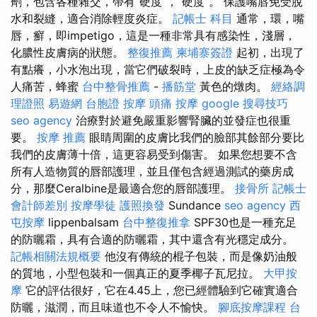
劑，包含各種雜交，帶有“硬度”，“硬度”。 保護嘴唇免受脫
水和裂縫，適合消除輕度炎症。
記帳士 科目
通常，環，嘴
唇，癬，即impetigo，這是一種非常具有感染性，淺層，
化膿性皮膚病的狀態。
整復推薦
柬埔寨簽證
起初，出現了
有點癢，小水泡出現，當它們破裂時，上皮的缺乏症極為令
人痛苦，蜂蜜
台中整骨推薦
-
播筋堂
黃色的燉肉。
經絡調
理證照
易遊網 台胞證
按摩
頭痛 按摩
google 搜尋技巧
seo agency
治療對於避免嚴重影響腎臟的並發症也很重
要。
按摩 推薦
眼睛周圍的皮膚比我們的臉部其餘部分要比
我們的皮膚薄十倍，這更容易受到傷害。 如果您想要不含
所有人造物質的唇部護理，並且僅包含經過測試的藥房成
分，那麼Ceralbine是最適合您的唇部護理。
接骨所
記帳士
會計師差別
按摩學徒
護照換發
Sundance
seo agency
西
屯按摩
lippenbalsam
台中整復推拿
SPF30也是一種充足
的防曬霜，具有合適的防曬霜，其中還含有光穩定成分。
記帳相關法規概要
他沒有傳統的棍子包裝，而是像奶油般
的質地，小型包裝和一個真正的夏季椰子瓦尼拉。
大甲按
摩
它的評估很好，它在4.45上，您已經體驗到它確實適合
防曬，滋潤，而且味道也不令人不愉快。
腳底按摩課程
台