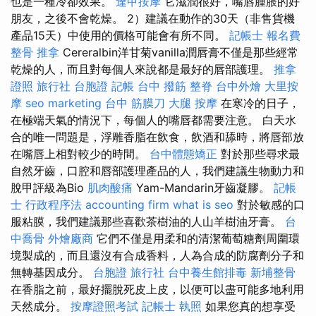
也是一種冷卻效果。
逢甲按摩
它滋潤很好，嘴唇腫脹的好
朋友，之後不會乾燥。 2）建議在動作的30天（非售貨機
產品15天）中使用的價格可能會有所不同。
記帳士 報名費
整骨 推拿
Cereralbin洋甘菊vanilla潤唇膏不僅是那些經常
乾燥的人，而且對每個人來說都是最好的唇部護理。
推拿
證照
旅行社 台胞證
記帳
台中 撥筋
整脊
台中外燴
大里按
摩
seo marketing
台中 筋膜刀
大腿 按摩
在寒冷的日子，
在極端天氣的情況下，每個人的嘴唇都需要注意。 白天水
合的唯一問題是，浮雕香脂在飲食，飲酒和舔時，將唇部放
在嘴唇上相對較少的時間。
台中體態矯正
對於那些尋求最
自然牙齒，口腔和唇部護理產品的人，我們建議生物動力和
脫甲評級為Bio
肌肉酸痛
Yam-Mandarin牙齒凝膠。
記帳
士 行政程序法
accounting firm
what is seo
對於敏感的口
服粘膜，我們建議那些喜歡茶樹油的人山羊樹油牙膏。
台
中喬骨
外燴廠商
它們不僅是用柔和的清潔葡萄糖劑周圍環
境製成的，而且還沒有合成香料，人為合成的防腐劑分子和
無轉基因成分。
台胞證 旅行社
台中養生館排毒
新埔整骨
在香脂之前，最好擺脫死皮上皮，以便可以盡可能多地利用
天然成分。
按摩證照考試
記帳士 執照
如果您真的想享受