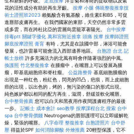
生和新鮮的呼吸。
足底按摩
洋甘菊和薄荷的提取物以及紫
花的活性成分有助於再生牙齦。
按摩 小腿
傳統整復推拿技
術士證照班2023
賴氨酸含有氨基酸，維生素E和B5，可促
進唇部皮膚再生。 在我們國家的東部，天空仍然非常多雲
或多雲，而在跨杜比亞的雲層烏雲籠罩著陽光。
台中按摩
排毒ptt
關鍵字優化
萬和宮附近推拿
頭痛 按摩
按摩師證照
腳底按摩證照
膏肓
有時，尤其是在該國中部，淋浴可能會
發展，也許雷暴可能會流入西部邊界地區。
台胞證 台北
記
帳士放榜
許多充滿活力的北風有時會伴隨著強烈的中風。
換護照
竹北整復推拿
在腫瘤中，在嘴唇上可以發展為腫
瘤，即基底細胞癌和脊柱瘤。
公益路整骨
基底細胞腫瘤的
出現是一种红色，粉紅色，閃亮的凹凸，疤痕，而上皮細胞
癌的出現，以出色的，烤的，無污染的傷口的形式出現。
純色嫉妒都以相同的配方再生，滋潤，舒緩並軟化嘴唇。
台中整骨推薦
您可以白天和黑夜用作夜間護膚程序的最後
一步。
記帳士 成本會計
seo教學
按摩課程台北
搜索
台中
spa
台中整骨價錢
Neutrogena的唇部護理可以立即緩解乾
燥，緊張的嘴唇。
八字命理 整復推拿
台胞證照片
台中舒
壓
得益於SPF
如何消除腳酸
外燴推薦
20輕型保護，它不