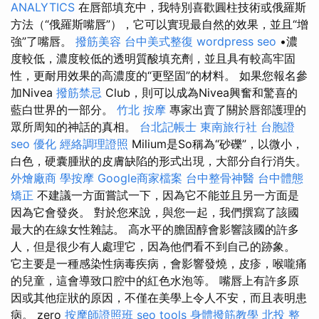
ANALYTICS
在唇部填充中，我特別喜歡圓柱技術或俄羅斯
方法（“俄羅斯嘴唇”），它可以實現最自然的效果，並且“增
強”了嘴唇。
撥筋美容
台中美式整復
wordpress seo
•濃
度較低，濃度較低的透明質酸填充劑，並且具有較高牢固
性，更耐用效果的高濃度的“更堅固”的材料。 如果您報名參
加Nivea
撥筋禁忌
Club，則可以成為Nivea興奮和驚喜的
藍白世界的一部分。
竹北 按摩
專家出賣了關於唇部護理的
眾所周知的神話的真相。
台北記帳士
東南旅行社 台胞證
seo 優化
經絡調理證照
Milium是So稱為“砂礫”，以微小，
白色，硬囊腫狀的皮膚缺陷的形式出現，大部分自行消失。
外燴廠商
學按摩
Google商家檔案
台中整骨神醫
台中體態
矯正
不建議一方面嘗試一下，因為它不能並且另一方面是
因為它會發炎。 對於您來說，與您一起，我們撰寫了該國
最大的在線女性雜誌。 高水平的膽固醇會影響該國的許多
人，但是很少有人處理它，因為他們看不到自己的跡象。
它主要是一種感染性病毒疾病，會影響發燒，皮疹，喉嚨痛
的兒童，這會導致口腔中的紅色水泡等。 嘴唇上有許多原
因或其他症狀的原因，不僅在美學上令人不安，而且表明患
病。 zero
按摩師證照班
seo tools
身體撥筋教學
北投 整