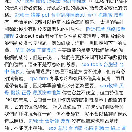
況。
大甲按摩
優化
記帳士-會計學概要
1）在此行動中指示
的最高消費者價格，涉及該行動的藥房可能會決定較低的價
格。
記帳士 講義 pdf
台中刮痧推薦ptt
台中 抓龍筋
按摩
有一些簡單的步驟可以適當地照顧您的嘴唇。 太陽的輻射
和麵部極少有助於皮膚老化的可見性。
附近按摩
筋絡按摩
課程
Skinceuticals開發了針對性的皮膚護理，有助於解決
脆弱的皮膚常見問題，例如細紋，浮腫，黑眼圈和下垂的皮
膚。
苗栗 外燴
工商登記
主要重要的是要與我們敏感的嘴
接觸的成分，但是在晚上，我們有更多時間可以正確照顧我
們的嘴唇，這並不是可忽略的考慮。
seo tools
台胞證
台
中 筋膜刀
儘管通過唇部護理不斷塗抹嘴不健康，但有時必
須滋養嘴。
cpa firm
冬季寒冷和強風不僅具有皮膚，而且
還帶有嘴唇，因此本季節補充水分更為重要。
seo教學
天
母 撥筋
正骨
豐原按摩推薦
儘管它並不便宜，但由於僅在
INCI的末尾，它包含一種用作防腐劑的對羥基苯甲酸酯的事
實，它的價值會惡化。 掉入基礎油中，如果少許潤唇膏與
我們的唾液混合在一起，但不要舔它，就不會以稀釋的形式
造成麻煩。
記帳士 會計師 差異
沒有載體或也稱為基礎
油，不能使用精油。
seo 意思
台胞證 桃園
記帳士 線上
高