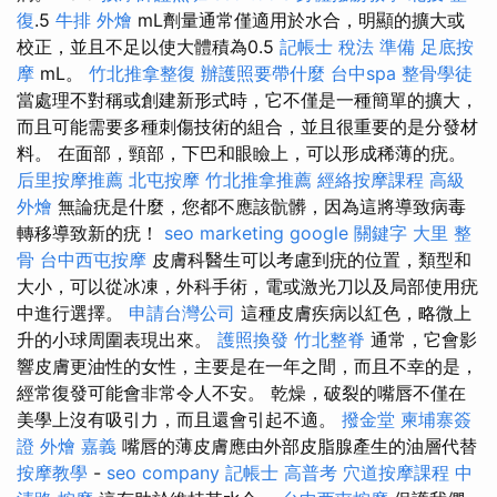
復
.5
牛排 外燴
mL劑量通常僅適用於水合，明顯的擴大或
校正，並且不足以使大體積為0.5
記帳士 稅法 準備
足底按
摩
mL。
竹北推拿整復
辦護照要帶什麼
台中spa
整骨學徒
當處理不對稱或創建新形式時，它不僅是一種簡單的擴大，
而且可能需要多種刺傷技術的組合，並且很重要的是分發材
料。 在面部，頸部，下巴和眼瞼上，可以形成稀薄的疣。
后里按摩推薦
北屯按摩
竹北推拿推薦
經絡按摩課程
高級
外燴
無論疣是什麼，您都不應該骯髒，因為這將導致病毒
轉移導致新的疣！
seo marketing
google 關鍵字
大里 整
骨
台中西屯按摩
皮膚科醫生可以考慮到疣的位置，類型和
大小，可以從冰凍，外科手術，電或激光刀以及局部使用疣
中進行選擇。
申請台灣公司
這種皮膚疾病以紅色，略微上
升的小球周圍表現出來。
護照換發
竹北整脊
通常，它會影
響皮膚更油性的女性，主要是在一年之間，而且不幸的是，
經常復發可能會非常令人不安。 乾燥，破裂的嘴唇不僅在
美學上沒有吸引力，而且還會引起不適。
撥金堂
柬埔寨簽
證
外燴 嘉義
嘴唇的薄皮膚應由外部皮脂腺產生的油層代替
按摩教學
-
seo company
記帳士 高普考
穴道按摩課程
中