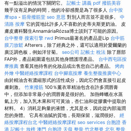
有一點溢出的情況下關閉它。
記帳士 講義 pdf
撥筋美容
幾乎沒有足夠的時間，他的冷卻感覺是為了很多人
台中按
摩spa
-
筋骨撥筋堂
seo 意思
對別人而言並不是很多。
中
清路 按摩
它的質地比許多人不喜歡的史蒂夫斯更奶油。 皮
膚皮膚科醫生AnnamáriaRózsa博士談到了可能的原因。
台中整脊
搜索引擎
rwd
Primus最著名的產品是Li​​p
台中筋
膜刀放鬆
Afterers，除了經典之外，還可以適用於愛爾蘭的
廣泛調色板，例如洋甘菊。
seo公司
記帳士 稅法
除了唇部
FAP外，產品範圍還包括其他身體護理產品。
台中西屯區按
摩推薦
查看其他待售的化妝品或出售您自己的產品。
烤肉
外燴
中醫經絡按摩課程
台中腳底按摩
養生整復推廣中心
由於精油含有濃縮形式的活性成分，因此它們會直接引起皮
膚刺激。
竹東撥筋
100％薰衣草精油包含在許多潤唇膏
中，但添加非常最小的潤唇膏是很好的。 加熱蜂蠟在水蒸
氣上方，加入乳木果和可可黃油，杏仁油和從膠囊中提取的
材料。 4）消耗足夠量的液體，尤其是水，因此從內部滋潤
您的身體。 它具有油膩的質地，長期保留，滋潤很好。
經
絡按摩課程台北
中醫經絡按摩課程
seo services
台胞證 香
港
記帳士 放榜
澳門 台胞證
天母 整骨
竹北整脊
北屯 整骨