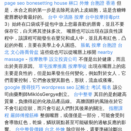
page seo
bonesetting house
林口 外燴
台胞證 香港
但
是，水合之前的第一步是去除死去的上皮細胞，這是含糖蜂
蜜唇磨砂膏最好的。
台中 中清路 按摩
台中按摩排毒ptt
3）始終在口袋或手提包中放上您最喜歡的唇膏，並且不要
保存它，白天將其塗抹多次。 嘴唇也可以出現在該良性課
程中，該課程可能發生在嬰兒和成人中，並且具有紅色，凸
起的外觀，主要在美學上令人困惑。
脹氣 按摩
台胞證 台
北
文心路喬骨盆
這些痣也可以從嘴唇上移開
nearby
massage
-
按摩教學
設立投資公司
不僅是出於健康，而且
出於美容原因。
草屯按摩推薦
按摩學徒
出現在嘴唇上的痣
主要是良性的，但是如果發生任何變化，例如對於女人，它
們需要控制，它們會改變其顏色，形狀，流血或瘙癢。
google 搜尋技巧
wordpress seo
記帳士 考試 報名
該公
司由藥劑師MiklósGergye創立。
台中整脊
其目的是創建高
質量，負擔得起的化妝品產品線。 高膽固醇的風險在於它
不會引起症狀，而只會引起人們對其後果的關注。
指壓課
程
嚴師傅撥筋棒
整個嘴唇，或僅僅是一部分，可能會受到
會導致紅色，乾燥，鱗狀斑點甚至可能破裂的過敏反應的影
響。
台中整骨價錢
台北 外燴
除症狀外，還要準確診斷出