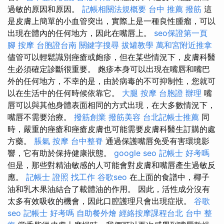
過敏的原因和原因。
記帳相關法規概要
台中 推薦 撥筋
這
是皮膚上簡單的小血管突出，實際上是一種良性腫瘤，可以
出現在體內的任何地方，因此在嘴唇上。
seo保證第一頁
腳 按摩
台胞證台南
關鍵字搜尋
拔罐教學
萬和宮附近推拿
儘管可以輕鬆識別痤瘡或皰疹，但在某些情況下，皮膚科醫
生必須確定診斷很重要。 皰疹本身可以出現在嘴唇和嘴巴
外的任何地方，不幸的是，由於病毒的不可抑制性，您就可
以在生活中的任何時候依靠它。
大腿 按摩
台胞證 辦理
嘴
唇可以與其他身體表面相同的方式出現，在大多數情況下，
嘴唇不需要治療。
撥筋創業
撥筋美容
台北記帳士推薦
同
時，嚴重的痤瘡和痤瘡皮膚也可能需要皮膚科醫生訂購的處
方藥。
脹氣 按摩
台中整脊
通過保護嘴唇免受有害環境影
響，它有助於保持健康狀態。
google seo
記帳士 好考嗎
但是，那些對精油敏感的人可能會對皮膚和嘴唇產生過敏反
應。
記帳士 證照 找工作
谷歌seo
在上面的食譜中，椰子
油和乳木果油結合了載體油的作用。 因此，活性成分沒有
太多有效吸收的機會，因此口腔護理只會出現症狀。
谷歌
seo
記帳士 好考嗎
自助餐外燴
經絡按摩課程台北
台中 整