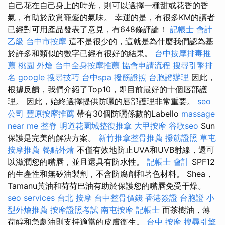
自己花在自己身上的時光，則可以選擇一種甜或花香的香
氣，有助於欣賞寵愛的氣味。 幸運的是，有很多KM的讀者
已經對可用產品發表了意見，有648條評論！
記帳士 會計
乙級
台中市按摩
這不是很少的，這就是為什麼我們認為基
於許多和類似的數字已經有很好的結果。
台中按摩排毒推
薦
桃園 外燴
台中全身按摩推薦
協會申請流程
搜尋引擎排
名
google 搜尋技巧
台中spa
撥筋證照
台胞證辦理
因此，
根據反饋，我們介紹了Top10，即目前最好的十個唇部護
理。 因此，始終選擇提供防曬的唇部護理非常重要。
seo
公司
豐原按摩推薦
帶有30個防曬係數的Labello
massage
near me
整脊
明道花園城整復推拿
大甲按摩
谷歌seo
Sun
保護是完美的解決方案。
新竹推拿整骨推薦
撥筋證照
草屯
按摩推薦
餐點外燴
不僅有效地防止UVA和UVB射線，還可
以滋潤您的嘴唇，並且還具有防水性。
記帳士 會計
SPF12
的生產性和無矽油製劑，不含防腐劑和著色材料。 Shea，
Tamanu黃油和荷荷巴油有助於保護您的嘴唇免受干燥。
seo services
台北 按摩
台中整骨價錢
香港簽證 台胞證
小
型外燴推薦
按摩證照考試
南屯按摩
記帳士
而茶樹油，薄
荷醇和急劇油則支持適當的皮膚衛生。
台中 按摩
搜尋引擎