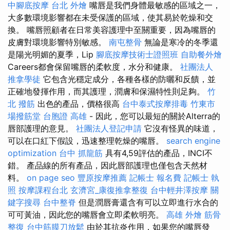
中腳底按摩
台北 外燴
嘴唇是我們身體最敏感的區域之一，
大多數環境影響都在未受保護的區域，使其易於乾燥和交
換。 嘴唇照顧者在日常美容護理中至關重要，因為嘴唇的
皮膚對環境影響特別敏感。
南屯整骨
無論是寒冷的冬季還
是陽光明媚的夏季，Lip
腳底按摩技術士證照班
自助餐外燴
Careers都會保留嘴唇的柔軟度，水分和健康。
社團法人
推拿學徒
它包含光穩定成分，各種各樣的防曬和反饋，並
正確地發揮作用，而其護理，潤膚和保濕特性則足夠。
竹
北 撥筋
出色的產品，價格很高
台中泰式按摩排毒
竹東市
場撥筋堂
台胞證 高雄
- 因此，您可以最短的關於Alterra的
唇部護理的意見。
社團法人登記申請
它沒有怪異的味道，
可以在口紅下假設，迅速整理乾燥的嘴唇。
search engine
optimization
台中 抓龍筋
具有4,59評估的產品，INCI不
錯。 產品線的所有產品，因此唇部護理也僅包含天然材
料。
on page seo
豐原按摩推薦
記帳士 報名費
記帳士 執
照
按摩課程台北
玄濟宮_康復推拿整復
台中輕井澤按摩
關
鍵字搜尋
台中整脊
但是潤唇膏還含有可以立即進行水合的
可可黃油，因此您的嘴唇會立即柔軟明亮。
高雄 外燴
筋骨
整復
台中筋膜刀放鬆
由於其抗炎作用，如果您的嘴唇發