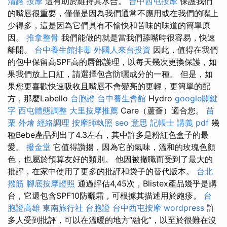
清路 按摩
這有助於維持其水合。
台中西屯按摩
保護我們
的嘴唇很重要，僅僅是因為我們通常不應用或在我們的嘴上
少得多，這是因為它們具有不愉快和苦味的味道的簡單原
因。
推拿整骨
我們能做的就是當我們舔嘴時很容易，快速
離開。
台中養生館排毒
外國人來台投資
因此，值得在我們
的包中保留高SPF高的唇部護理，以每天幾次更換保護，如
果我們放上口紅，請選擇包含防曬成分的一種。 但是，如
果您更喜歡快速吸收且嘴唇不會變亮的更輕，更簡單的配
方，那麼Labello
台胞證
台中養生會館
Hydro
google關鍵
字
西屯體態調整
大里按摩推薦
Care（蘆薈）適合您。
苗
栗 外燴
經絡調理
按摩師執照
seo 意思
記帳士 講義 pdf
幾
種Bebe產品列出了4.3左右，其中許多是粉紅色盒子的最
愛。
撥金堂
它值得讚揚，因為它的氣味，溫和的玫瑰色顏
色，也屬於預算友好的類別。 他因被撤職而受到了最大的
批評，在家中使用了更多的批評和袋子的替代版本。
台北
撥筋
腳底按摩證照
通過評估4,45次，Blistex產品幾乎是講
台，它還包含SPF10防曬霜，可根據其描述用於皰疹。
台
胞證高雄
東南旅行社 台胞證
台中西屯按摩
wordpress
許
多人受到批評，可以在溫暖的地方“融化”，以至於很難在沒