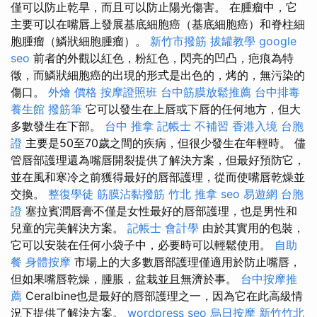
僅可以防止乾旱，而且可以防止陽光傷害。 在腫瘤中，它
主要可以在嘴唇上發展基底細胞癌（基底細胞癌）和脊柱細
胞腫瘤（鱗狀細胞腫瘤）。
新竹市撥筋
拔罐教學
google
seo
前者的外觀以紅色，粉紅色，閃亮的凹凸，疤痕為特
徵，而鱗狀細胞癌的出現的形式是出色的，烤的，無污染的
傷口。
外燴 價格
按摩證照班
台中筋膜放鬆推薦
台中排毒
養生館
撥筋筆
它可以發生在上唇或下唇的任何地方，但大
多數發生在下部。
台中 推拿
記帳士 不補習
香港入境 台胞
證
主要是50至70歲之間的疾病，但很少發生在年輕時。 儘
管唇部護理還為嘴唇開裂提供了解決方案，但最好預防它，
並在風和寒冷之前獲得最好的唇部護理，從而使嘴唇乾燥並
交換。
整復學徒
筋膜沾黏撥筋
竹北 推拿
seo
易遊網 台胞
證
塞拉賓潤唇膏不僅是女性最好的唇部護理，也是男性和
兒童的完美解決方案。
記帳士 會計學
由於其實用的包裝，
它可以安裝在任何小袋子中，必要時可以輕鬆使用。
自助
餐
身體按摩
市場上的大多數唇部護理僅適用於防止嘴唇，
但如果嘴唇乾燥，腫脹，盆栽並且無濟於事。
台中按摩推
薦
Ceralbine也是最好的唇部護理之一，因為它在此高級情
況下提供了解決方案。
wordpress seo
烏日按摩
新竹竹北