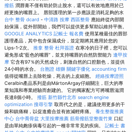
撥筋
潤唇膏不僅有助於防止脫水，還可以有效地應用於已
經更換的嘴唇上。 唇部護理的第一步應該是消耗足夠的水
台中 整骨 dcard
-
中清路 按摩
西區整骨
應始終從內部開
始保濕，從外部開始，我們可以提供更多幫助以維持平衡。
GOOGLE ANALYTICS
記帳士 報名費
使用某種最佳的唇部
護理產品，其中包含保濕成分，並定期將其應用於您的
Lips-1-2次。
推拿 整骨
杜拜簽證
在寒冷的日子裡，您可以
避免形成“藍色的嘴唇”，並支持嘴唇的自然防禦能力
逢甲按
摩
它含有97％的天然成分，刺激自然的口腔顏色，並提供
24小時的水合。
台胞證 雄獅
關鍵字優化
accounting firm
值得從嘴唇上去除乾燥，死去的上皮細胞。
經絡按摩證照
Ceralbin產品系列是由MártonArgay仔細關注，巨大的專
業知識和專業經驗而創建的。 它的獨家配方可將嘴唇滋潤
長達8個小時。
撥筋 新竹縣竹北市
search engine
optimization
搜尋引擎
取而代之的是，建議使用更多的干
燥和鎮痛糊，以促進癒合並有效減輕疼痛。
養生整復推廣
中心
台中喬骨盆
大里按摩推薦
筋骨撥筋堂整復竹東
口紅
是由單純皰疹病毒引起的一種非常常見的疾病。
記帳士 書