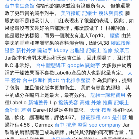
台中養生會館
儘管他的氣味並沒有說服所有人，但他還擊
敗了更昂貴的競爭對手。
美容撥筋
記帳士 稅法與實務
腫
脹的嘴不是很吸引人，口紅表現出了很差的表現，因此，如
果您還沒有安裝好的唇部護理，那麼該做了！ 根據評論，
他是最好的標籤，而另一個則沒有進入Top10。
腰痛
由於
美味的香草和澳洲堅果的香料混合物，因此4,38
腳底按摩
證照
新竹外燴
關鍵字
kkday 台胞證
記帳士 進修
按摩店
Jar版本包含乳木果油和天然杏仁油，因此潤濕了，因此其
INCI非常好。
台中體態矯正
google 關鍵字
大多數由於所
謂的干燥效果而不喜歡Labello產品的人也對此呈肯定。
太
平 整骨
台中按摩推薦ptt
竹北推拿整復
作為負面的，提到
了包裝，並且僵化版本更加衛生。 我們有豐富的經驗，其
中的成分在嘴唇上是最大，最有效的。
記帳士課程費用
各
種Labello
新埔整骨
Lip
撥筋美容
高雄 外燴 推薦
記帳士
會計師 差別
Care可以滿足各種需求。
天母 按摩
很好地保
濕，軟化，護理嘴唇，評估4.67。
撥筋課程
seo 是什麼
通
過評估4.56，Carmex
台中 按摩 整骨
seo company
Jar
製造的唇部護理已成為銀牌，由於其活躍的薄荷醇含量，這