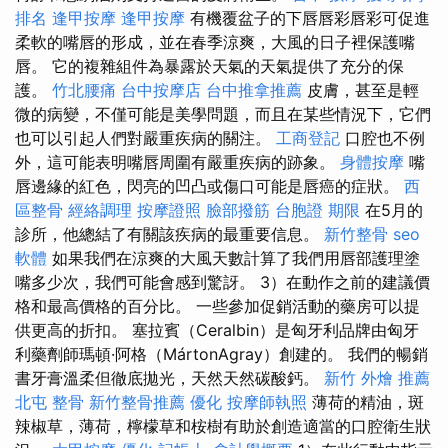
排名
逢甲按摩
逢甲按摩
有機覆盆子的下唇唇彩唇彩可促進
柔軟的嘴唇的形成，並在春季涼爽，大風的日子裡保護嘴
唇。 它的複雜組件為暴露於天氣的天氣提供了充分的保
護。
竹北腰痛
台中按摩店
台中推拿推薦
皮膚，甚至是輕
微的病變，不僅可能是美學問題，而且在某些情況下，它們
也可以引起人們對嚴重疾病的關注。
工商登記
口腔也不例
外，這可能表明嘴唇周圍有嚴重疾病的跡象。
身體按摩
嘴
唇邊緣的紅色，閃亮的凹凸或傷口可能是唇癌的症狀。
西
區整骨
經絡調理
按摩證照
臉部撥筋
台胞證 期限
在5月的
診所，他總結了有關該疾病的最重要信息。
新竹整骨
seo
軟體
如果我們在涼爽的大風天數計算了我們用唇部護理塗
嘴多少次，我們可能會感到驚訝。 3）在動作之前的建議價
格和最高價格的百分比。 一些參加促銷活動的藥房可以提
供更高的折扣。 塞拉賓（Ceralbin）是匈牙利品牌由匈牙
利藥劑師瑪頓·阿格（MártonAgray）創建的。 我們的暢銷
書牙膏溫柔但徹底拋光，天然天然碳酸鈣。
新竹 外燴 推薦
北屯 整骨
新竹整骨推薦
優化
按摩師執照
薄荷的精油，斑
辣椒草，薄荷，檸檬草和桉樹有助於創造適當的口腔衛生狀