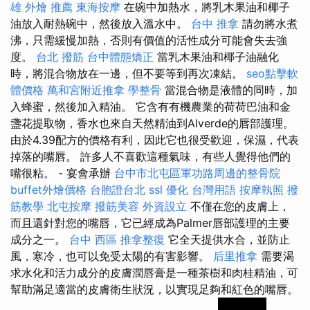
雄 外燴 推薦
東海按摩
在碗中加熱水，將乳木果油和椰子
油放入耐熱碗中，然後放入溫水中。
台中 推拿
請勿將水煮
沸，只需緩慢加熱，否則有價值的活性成分可能會失去強
度。
台北 撥筋
台中體態矯正
當乳木果油和椰子油融化
時，將混合物放在一邊，但不要等到再次凍結。
seo點擊軟
體價格
萬和宮附近推拿
學整骨
當混合物是液體的同時，加
入蜂蜜，然後加入精油。 它含有有機農業的荷荷巴油和金
盞花提取物，香水也來自天然精油到Alverde的唇部護理。
由於4.39配方的價格有利，因此它也很受歡迎，保濕，代表
掉落的嘴唇。 許多人不喜歡這種氣味，有些人覺得他們的
嘴很粘。 - 宴會承辦
台中市北屯區軍功路周邊的整骨院
buffet外燴價格
台胞證台北
ssl
優化 台灣用語
按摩執照
撥
筋教學
北屯按摩
撥筋美容
外資設立
不僅在您的皮膚上，
而且還針對您的嘴唇，它已經成為Palmer唇部護理的主要
成分之一。
台中 西區 推拿整復
它全天提供水合，並防止
風，寒冷，也可以免受太陽的有害影響。
后里推拿
需要渴
求水化和活力成分的皮膚潤唇膏是一種茶樹和肉桂精油，可
幫助滿足適當的皮膚衛生狀況，以實現足夠和紅色的嘴唇。