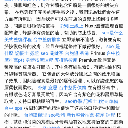
炎，腫脹和紅色，則洋甘菊包含它將是一個很好的解決方
案。 在您選擇了完美的護手霜之後，我們認為我們會在這
方面有所幫助，因為我們可以在商店的貨架上找到很多嘴
唇，問題是哪種價格值得。
記帳士線上
Nuxe唇部護理香脂
配蜂蜜，蜂膠和有價值的油，有助於防止感冒。
seo是什么
美式整復課程
台中整復推拿
立即緩解不適感，滋養並有助
於恢復乾燥的皮膚，並且在極端條件下做得很好。
seo 是
什麼
記帳士 簽證
seo 關鍵字
台胞證 香港
Primus
台中按
摩推薦ptt
身體按摩課程
五權路按摩
Premium潤唇膏是一
種較高的皮膚友好脂肪，其中含有維生素E，荷荷油油和紫
外線輕質濾清器。 它包含的天然成分彼此之間的效果增強
了效果，因此這確實是最好的唇部護理，可以保證使您的嘴
唇柔軟而柔軟。
外燴 意思
台中整骨價錢
在有機牙膏中，
有機紫色花牙膏最受歡迎，因為它含有紫色的花和醫用草提
取物，支持口服粘膜的再生。
seo教學
記帳士 稅法 準備
台中 spa
桉樹和薄荷的精油促進了適當的口腔衛生和新鮮
的呼吸。
台胞證辦理
seo軟體
新竹整骨推薦
按摩 課程
桉
樹，茶樹和薄荷的茶樹油牙膏精油有效地支持適當的口腔衛