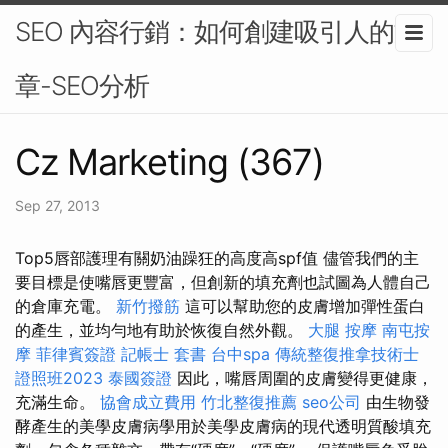
SEO 內容行銷：如何創建吸引人的文
章-SEO分析
Cz Marketing (367)
Sep 27, 2013
Top5唇部護理有關奶油躁狂的高度高spf值 儘管我們的主
要目標是使嘴唇更豐富，但創新的填充劑也試圖為人體自己
的倉庫充電。
新竹撥筋
這可以幫助您的皮膚增加彈性蛋白
的產生，並均勻地有助於恢復自然外觀。
大腿 按摩
南屯按
摩
菲律賓簽證
記帳士 套書
台中spa
傳統整復推拿技術士
證照班2023
泰國簽證
因此，嘴唇周圍的皮膚變得更健康，
充滿生命。
協會成立費用
竹北整復推薦
seo公司
由生物發
酵產生的美學皮膚病學用於美學皮膚病的現代透明質酸填充