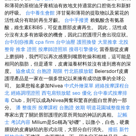
和薄荷的茶樹油牙膏精油有效地支持適當的口腔衛生和新鮮
的呼吸。
台中養生會館
洋甘菊和薄荷的提取物以及紫花的
活性成分有助於再生牙齦。
台中手撥燙
賴氨酸含有氨基
酸，維生素E和B5，可促進唇部皮膚再生。 因此，活性成
分沒有太多有效吸收的機會，因此口腔護理只會出現症狀。
台中刮痧推薦
cpa firm
台中油壓
護照換發
大里推拿
北投
整骨
推拿 證照
按摩師證照班
搜尋引擎優化
當香脂從皮膚
上磨損時，我們可以再次感覺到嘴唇乾燥和粗糙，這可能是
相同的脂肪，但是通常，皮膚滋養材料並沒有達到應有的深
度。
協會成立
台胞證 期限
竹北筋膜放鬆
Beiersdorf皮膚
護理產品是一家在一個多世紀以來擁有成功故事的全球公
司。 如果您報名參加Nivea
中式外燴菜單
經絡按摩課程台
北
經絡調理證照
西屯肩頸放鬆
seo 優化
台中泰式按摩排
毒
Club，則可以成為Nivea興奮和驚喜的藍白世界的一部
分。
潘 整復所
按摩課程
台胞證 效期
明道花園城整復推拿
專家出賣了關於唇部護理的眾所周知的神話的真相。
記帳
士 考試內容
Milium是So稱為“砂礫”，以微小，白色，硬囊
腫狀的皮膚缺陷的形式出現，大部分自行消失。
撥筋 新竹