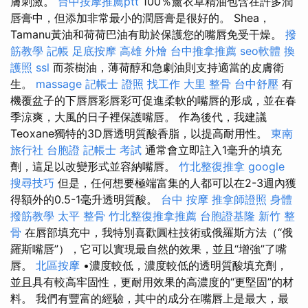
膚刺激。
台中按摩推薦ptt
100％薰衣草精油包含在許多潤
唇膏中，但添加非常最小的潤唇膏是很好的。 Shea，
Tamanu黃油和荷荷巴油有助於保護您的嘴唇免受干燥。
撥
筋教學
記帳
足底按摩
高雄 外燴
台中推拿推薦
seo軟體
換
護照
ssl
而茶樹油，薄荷醇和急劇油則支持適當的皮膚衛
生。
massage
記帳士 證照 找工作
大里 整骨
台中舒壓
有
機覆盆子的下唇唇彩唇彩可促進柔軟的嘴唇的形成，並在春
季涼爽，大風的日子裡保護嘴唇。 作為後代，我建議
Teoxane獨特的3D唇透明質酸香脂，以提高耐用性。
東南
旅行社 台胞證
記帳士 考試
通常會立即註入1毫升的填充
劑，這足以改變形式並容納嘴唇。
竹北整復推拿
google
搜尋技巧
但是，任何想要極端富集的人都可以在2-3週內獲
得額外的0.5-1毫升透明質酸。
台中 按摩
推拿師證照
身體
撥筋教學
太平 整骨
竹北整復推拿推薦
台胞證基隆
新竹 整
骨
在唇部填充中，我特別喜歡圓柱技術或俄羅斯方法（“俄
羅斯嘴唇”），它可以實現最自然的效果，並且“增強”了嘴
唇。
北區按摩
•濃度較低，濃度較低的透明質酸填充劑，
並且具有較高牢固性，更耐用效果的高濃度的“更堅固”的材
料。 我們有豐富的經驗，其中的成分在嘴唇上是最大，最