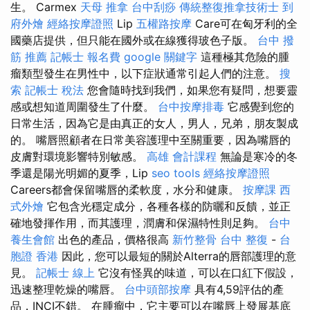
生。 Carmex
天母 推拿
台中刮痧
傳統整復推拿技術士
到
府外燴
經絡按摩證照
Lip
五權路按摩
Care可在匈牙利的全
國藥店提供，但只能在國外或在線獲得玻色子版。
台中 撥
筋 推薦
記帳士 報名費
google 關鍵字
這種極其危險的腫
瘤類型發生在男性中，以下症狀通常引起人們的注意。
搜
索
記帳士 稅法
您會隨時找到我們，如果您有疑問，想要靈
感或想知道周圍發生了什麼。
台中按摩排毒
它感覺到您的
日常生活，因為它是由真正的女人，男人，兄弟，朋友製成
的。 嘴唇照顧者在日常美容護理中至關重要，因為嘴唇的
皮膚對環境影響特別敏感。
高雄 會計課程
無論是寒冷的冬
季還是陽光明媚的夏季，Lip
seo tools
經絡按摩證照
Careers都會保留嘴唇的柔軟度，水分和健康。
按摩課
西
式外燴
它包含光穩定成分，各種各樣的防曬和反饋，並正
確地發揮作用，而其護理，潤膚和保濕特性則足夠。
台中
養生會館
出色的產品，價格很高
新竹整骨
台中 整復
-
台
胞證 香港
因此，您可以最短的關於Alterra的唇部護理的意
見。
記帳士 線上
它沒有怪異的味道，可以在口紅下假設，
迅速整理乾燥的嘴唇。
台中頭部按摩
具有4,59評估的產
品，INCI不錯。 在腫瘤中，它主要可以在嘴唇上發展基底