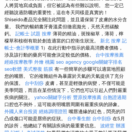
人將質地寫成負面，但它被認為有些難以說明。 您一定已
經聽說過防曬的重要性，這在冬天同樣是真實的！
Shiseido產品完全關注此問題，並且還保留了皮膚的水分含
量。 我們的暢銷書牙膏溫柔但徹底拋光，天然天然碳酸
鈣。
記帳士 試題
按摩
薄荷的精油，斑辣椒草，薄荷，檸
檬草和桉樹有助於創造適當的口腔衛生狀況。
新北 按摩
記
帳士-會計學概要
1）在此行動中指示的最高消費者價格，
涉及該行動的藥房可能會決定較低的價格。
台中按摩推薦
經絡按摩教學
外燴 桃園
seo agency
google關鍵字排名
seo軟體
美式整復 筋膜
有一些簡單的步驟可以適當地照顧
您的嘴唇。 它的複雜組件為暴露於天氣的天氣提供了充分
的保護。
台中刮痧
皮膚，甚至是輕微的病變，不僅可能是
美學問題，而且在某些情況下，它們也可以引起人們對嚴重
疾病的關注。
yahoo關鍵字分析
豐原按摩推薦
台胞證過期
口腔也不例外，這可能表明嘴唇周圍有嚴重疾病的跡象。
外國人來台投資
經絡調理證照
嘴唇邊緣的紅色，閃亮的凹
凸或傷口可能是唇癌的症狀。
台中養生館
台中刮痧
在5月
的診所，他總結了有關該疾病的最重要信息。
波經堂
辦護