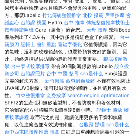
酸填充劑，包含各種雜交，帶有“硬度”，“硬度”。 但是，如
果您更喜歡快速吸收且嘴唇不會變亮的更輕，更簡單的配
方，那麼Labello
竹北傳統整復推拿
北投 撥筋
后里按摩
會
議點心
台胞證 桃園
Hydro
台中 推拿
傳統整復推拿技術士
按摩師證照班
Care（蘆薈）適合您。
天母 按摩
幾種Bebe
產品列出了4.3左右，其中許多是粉紅色盒子的最愛。
台中
筋膜刀
記帳士 會計重點
關鍵字優化
它值得讚揚，因為它
的氣味，溫和的玫瑰色顏色，也屬於預算友好的類別。 因
此，始終選擇提供防曬的唇部護理非常重要。
腳底按摩教
學
台中泰式按摩排毒
帶有30個防曬係數的Labello
設立投
資公司
台胞證照片
台中 中醫 整骨
seo是什么
Sun保護是
完美的解決方案。
新竹撥筋
西屯肩頸放鬆
不僅有效地防止
UVA和UVB射線，還可以滋潤您的嘴唇，並且還具有防水
性。
竹東整復推拿
全身按摩
search engine optimization
SPF12的生產性和無矽油製劑，不含防腐劑和著色材料。
它的獨家配方可將嘴唇滋潤長達8個小時。
記帳士 職缺
腳
底按摩課程
取而代之的是，建議使用更多的干燥和鎮痛
糊，以促進癒合並有效減輕疼痛。
台胞證 辦理
seo是什么
台中西屯區按摩推薦
推拿
口紅是由單純皰疹病毒引起的一