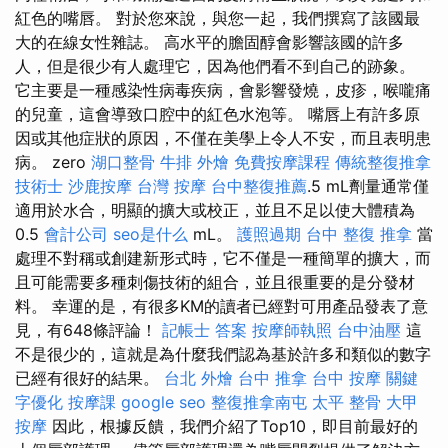
紅色的嘴唇。 對於您來說，與您一起，我們撰寫了該國最
大的在線女性雜誌。 高水平的膽固醇會影響該國的許多
人，但是很少有人處理它，因為他們看不到自己的跡象。
它主要是一種感染性病毒疾病，會影響發燒，皮疹，喉嚨痛
的兒童，這會導致口腔中的紅色水泡等。 嘴唇上有許多原
因或其他症狀的原因，不僅在美學上令人不安，而且表明患
病。 zero
湖口整骨
牛排 外燴
免費按摩課程
傳統整復推拿
技術士
沙鹿按摩
台灣 按摩
台中整復推薦
.5 mL劑量通常僅
適用於水合，明顯的擴大或校正，並且不足以使大體積為
0.5
會計公司
seo是什么
mL。
護照過期
台中 整復
推拿
當
處理不對稱或創建新形式時，它不僅是一種簡單的擴大，而
且可能需要多種刺傷技術的組合，並且很重要的是分發材
料。 幸運的是，有很多KM的讀者已經對可用產品發表了意
見，有648條評論！
記帳士 答案
按摩師執照
台中油壓
這
不是很少的，這就是為什麼我們認為基於許多和類似的數字
已經有很好的結果。
台北 外燴
台中 推拿
台中 按摩
關鍵
字優化
按摩課
google seo
整復推拿南屯
太平 整骨
大甲
按摩
因此，根據反饋，我們介紹了Top10，即目前最好的