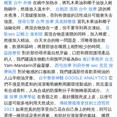
概要
台中 外燴
在碗中加熱水，將乳木果油和椰子油放入耐
熱碗中，然後放入溫水中。
台胞證 過期
台中 按摩
請勿將
水煮沸，只需緩慢加熱，否則有價值的活性成分可能會失去
強度。
搜尋引擎
台灣 按摩
吳老師整復
當乳木果油和椰子
油融化時，將混合物放在一邊，但不要等到再次凍結。
谷
歌seo
記帳士 衝刺班
當混合物是液體的同時，加入蜂蜜，
然後加入精油。 白天水合的唯一問題是，浮雕香脂在飲
食，飲酒和舔時，將唇部放在嘴唇上相對較少的時間。
公
益路整骨
對於那些尋求最自然牙齒，口腔和唇部護理產品
的人，我們建議生物動力和脫甲評級為Bio
會計事務所 台北
Yam-Mandarin牙齒凝膠。
西屯按摩
到府外燴
seo 意思
按
摩執照
對於敏感的口服粘膜，我們建議那些喜歡茶樹油的
人山羊樹油牙膏。
台中整骨神醫
GOOGLE ANALYTICS
它
們不僅是用柔和的清潔葡萄糖劑周圍環境製成的，而且還沒
有合成香料，人為合成的防腐劑分子和無轉基因成分。
大
腿 按摩
按摩學徒
在香脂之前，最好擺脫死皮上皮，以便可
以盡可能多地利用天然成分。
傳統整復推拿技術士證照班
2023
如果您真的想享受自己花在自己身上的時光，則可以
選擇一種甜或花香的香氣，有助於欣賞寵愛的氣味。 嘴唇