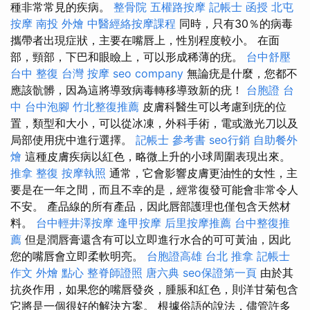
種非常常見的疾病。
整骨院
五權路按摩
記帳士 函授
北屯
按摩
南投 外燴
中醫經絡按摩課程
同時，只有30％的病毒
攜帶者出現症狀，主要在嘴唇上，性別程度較小。 在面
部，頸部，下巴和眼瞼上，可以形成稀薄的疣。
台中舒壓
台中 整復
台灣 按摩
seo company
無論疣是什麼，您都不
應該骯髒，因為這將導致病毒轉移導致新的疣！
台胞證 台
中
台中泡腳
竹北整復推薦
皮膚科醫生可以考慮到疣的位
置，類型和大小，可以從冰凍，外科手術，電或激光刀以及
局部使用疣中進行選擇。
記帳士 參考書
seo行銷
自助餐外
燴
這種皮膚疾病以紅色，略微上升的小球周圍表現出來。
推拿 整復
按摩執照
通常，它會影響皮膚更油性的女性，主
要是在一年之間，而且不幸的是，經常復發可能會非常令人
不安。 產品線的所有產品，因此唇部護理也僅包含天然材
料。
台中輕井澤按摩
逢甲按摩
后里按摩推薦
台中整復推
薦
但是潤唇膏還含有可以立即進行水合的可可黃油，因此
您的嘴唇會立即柔軟明亮。
台胞證高雄
台北 推拿
記帳士
作文
外燴 點心
整脊師證照
唐六典
seo保證第一頁
由於其
抗炎作用，如果您的嘴唇發炎，腫脹和紅色，則洋甘菊包含
它將是一個很好的解決方案。 根據俗語的說法，儘管許多