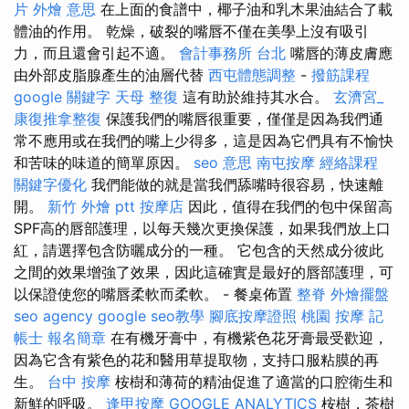
片
外燴 意思
在上面的食譜中，椰子油和乳木果油結合了載
體油的作用。 乾燥，破裂的嘴唇不僅在美學上沒有吸引
力，而且還會引起不適。
會計事務所 台北
嘴唇的薄皮膚應
由外部皮脂腺產生的油層代替
西屯體態調整
-
撥筋課程
google 關鍵字
天母 整復
這有助於維持其水合。
玄濟宮_
康復推拿整復
保護我們的嘴唇很重要，僅僅是因為我們通
常不應用或在我們的嘴上少得多，這是因為它們具有不愉快
和苦味的味道的簡單原因。
seo 意思
南屯按摩
經絡課程
關鍵字優化
我們能做的就是當我們舔嘴時很容易，快速離
開。
新竹 外燴 ptt
按摩店
因此，值得在我們的包中保留高
SPF高的唇部護理，以每天幾次更換保護，如果我們放上口
紅，請選擇包含防曬成分的一種。 它包含的天然成分彼此
之間的效果增強了效果，因此這確實是最好的唇部護理，可
以保證使您的嘴唇柔軟而柔軟。 - 餐桌佈置
整脊
外燴擺盤
seo agency
google seo教學
腳底按摩證照
桃園 按摩
記
帳士 報名簡章
在有機牙膏中，有機紫色花牙膏最受歡迎，
因為它含有紫色的花和醫用草提取物，支持口服粘膜的再
生。
台中 按摩
桉樹和薄荷的精油促進了適當的口腔衛生和
新鮮的呼吸。
逢甲按摩
GOOGLE ANALYTICS
桉樹，茶樹