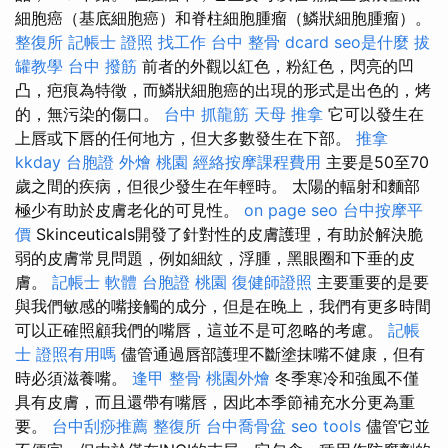
細胞癌（基底細胞癌）和脊柱細胞腫瘤（鱗狀細胞腫瘤）。
整復所
記帳士 證照 找工作
台中 整骨 dcard
seo是什麼
拔
罐教學
台中 撥筋
前者的外觀以紅色，粉紅色，閃亮的凹
凸，疤痕為特徵，而鱗狀細胞癌的出現的形式是出色的，烤
的，無污染的傷口。
台中 抓龍筋
天母 推拿
它可以發生在
上唇或下唇的任何地方，但大多數發生在下部。
推拿
kkday 台胞證
外燴 桃園
經絡按摩課程費用
主要是50至70
歲之間的疾病，但很少發生在年輕時。 太陽的輻射和麵部
極少有助於皮膚老化的可見性。
on page seo
台中按摩平
價
Skinceuticals開發了針對性的皮膚護理，有助於解決脆
弱的皮膚常見問題，例如細紋，浮腫，黑眼圈和下垂的皮
膚。
記帳士 軟體
台胞證 桃園
復健師證照
主要重要的是要
與我們敏感的嘴接觸的成分，但是在晚上，我們有更多時間
可以正確照顧我們的嘴唇，這並不是可忽略的考慮。
記帳
士 證照有用嗎
儘管通過唇部護理不斷塗抹嘴不健康，但有
時必須滋養嘴。
逢甲 整骨
桃園外燴
冬季寒冷和強風不僅
具有皮膚，而且還帶有嘴唇，因此本季節補充水分更為重
要。
台中刮痧推薦
整復所
台中喬骨盆
seo tools
儘管它並