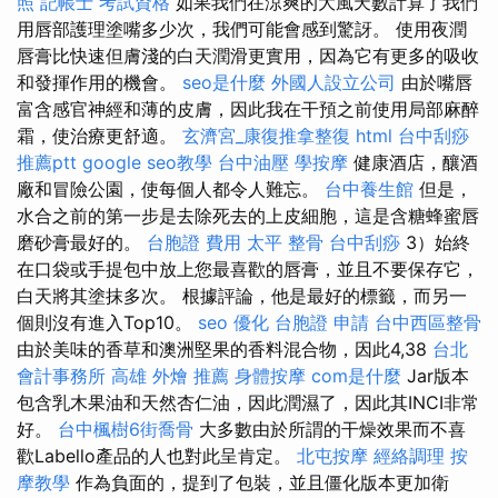
照
記帳士 考試資格
如果我們在涼爽的大風天數計算了我們
用唇部護理塗嘴多少次，我們可能會感到驚訝。 使用夜潤
唇膏比快速但膚淺的白天潤滑更實用，因為它有更多的吸收
和發揮作用的機會。
seo是什麼
外國人設立公司
由於嘴唇
富含感官神經和薄的皮膚，因此我在干預之前使用局部麻醉
霜，使治療更舒適。
玄濟宮_康復推拿整復
html
台中刮痧
推薦ptt
google seo教學
台中油壓
學按摩
健康酒店，釀酒
廠和冒險公園，使每個人都令人難忘。
台中養生館
但是，
水合之前的第一步是去除死去的上皮細胞，這是含糖蜂蜜唇
磨砂膏最好的。
台胞證 費用
太平 整骨
台中刮痧
3）始終
在口袋或手提包中放上您最喜歡的唇膏，並且不要保存它，
白天將其塗抹多次。 根據評論，他是最好的標籤，而另一
個則沒有進入Top10。
seo 優化
台胞證 申請
台中西區整骨
由於美味的香草和澳洲堅果的香料混合物，因此4,38
台北
會計事務所
高雄 外燴 推薦
身體按摩
com是什麼
Jar版本
包含乳木果油和天然杏仁油，因此潤濕了，因此其INCI非常
好。
台中楓樹6街喬骨
大多數由於所謂的干燥效果而不喜
歡Labello產品的人也對此呈肯定。
北屯按摩
經絡調理
按
摩教學
作為負面的，提到了包裝，並且僵化版本更加衛