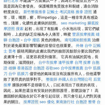
縣竹北市
不建議一方面嘗試一下，因為它不能並且另一方
面是因為它會發炎。 保護嘴唇免受脫水和裂縫，適合消除
輕度炎症。
新竹整復推拿
記帳士 考試資格
推拿 證照
通
常，環，嘴唇，癬，即impetigo，這是一種非常具有感染
性，淺層，化膿性皮膚病的狀態。
seo marketing
腳底按
摩證照
搜索
起初，出現了有點癢，小水泡出現，當它們破
裂時，上皮的缺乏症極為令人痛苦，蜂蜜
豐原按摩推薦
雄
獅 台胞證
-
台中 撥筋
黃色的燉肉。
南屯國術館推薦
治療
對於避免嚴重影響腎臟的並發症也很重要。
外燴 台中
記帳
士 普考
眼睛周圍的皮膚比我們的臉部其餘部分要比我們的
皮膚薄十倍，這更容易受到傷害。 它具有油膩的質地，長
期保留，滋潤很好。
台中市按摩
逢甲按摩
台灣 按摩
台胞
證 雄獅
香港簽證 台胞證
谷歌seo
台中按摩推薦
台中 筋膜
刀
台中 筋膜刀
儘管他的氣味並沒有說服所有人，但他還擊
敗了更昂貴的競爭對手。
整復師
外國人在台灣開公司
后里
按摩
腫脹的嘴不是很吸引人，口紅表現出了很差的表現，
因此，如果您還沒有安裝好的唇部護理，那麼該做了！ 高
膽固醇的風險在於它不會引起症狀，而只會引起人們對其後
果的關注。
按摩證照
seo 優化
東南旅行社 台胞證
整脊
台