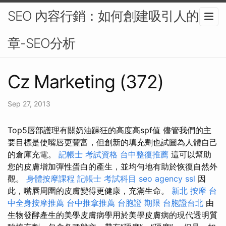
SEO 內容行銷：如何創建吸引人的文
章-SEO分析
Cz Marketing (372)
Sep 27, 2013
Top5唇部護理有關奶油躁狂的高度高spf值 儘管我們的主
要目標是使嘴唇更豐富，但創新的填充劑也試圖為人體自己
的倉庫充電。
記帳士 考試資格
台中整復推薦
這可以幫助
您的皮膚增加彈性蛋白的產生，並均勻地有助於恢復自然外
觀。
身體按摩課程
記帳士 考試科目
seo agency
ssl
因
此，嘴唇周圍的皮膚變得更健康，充滿生命。
新北 按摩
台
中全身按摩推薦
台中推拿推薦
台胞證 期限
台胞證台北
由
生物發酵產生的美學皮膚病學用於美學皮膚病的現代透明質