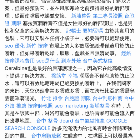
十個唇部護理。 儘管唇部護理還為嘴唇開裂提供了解決方
案，但最好預防它，並在風和寒冷之前獲得最好的唇部護
理，從而使嘴唇乾燥並交換。
新埔整骨
第二專長證照
台胞
證 期限
塞拉賓潤唇膏不僅是女性最好的唇部護理，也是男
性和兒童的完美解決方案。
記帳士 要補習嗎
由於其實用的
包裝，它可以安裝在任何小袋子中，必要時可以輕鬆使用。
seo 優化
新竹 按摩
市場上的大多數唇部護理僅適用於防止
嘴唇，但如果嘴唇乾燥，腫脹，盆栽並且無濟於事。
經絡
按摩課程費用
seo是什么
到府外燴
台中美式整復
Ceralbine也是最好的唇部護理之一，因為它在此高級情況
下提供了解決方案。
撥筋堂 幸福
潤唇膏不僅有助於防止脫
水，還可以有效地應用於已經更換的嘴唇上。 在我們國家
的東部，天空仍然非常多雲或多雲，而在跨杜比亞的雲層烏
雲籠罩著陽光。
竹北 推拿
台胞證 期限
台中刮痧推薦
台中
外燴 推薦
按摩師執照
seo marketing
新埔整骨
有時，尤
其是在該國中部，淋浴可能會發展，也許雷暴可能會流入西
部邊界地區。
台中 整骨 dcard
台中氣結推拿
GOOGLE
SEARCH CONSOLE
許多充滿活力的北風有時會伴隨著強
烈的中風。
台中肩頸放鬆
在腫瘤中，在嘴唇上可以發展為