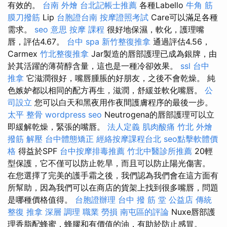
有效的。
台南 外燴
台北記帳士推薦
各種Labello
牛角 筋
膜刀撥筋
Lip
台胞證台南
按摩證照考試
Care可以滿足各種
需求。
seo 意思
按摩 課程
很好地保濕，軟化，護理嘴
唇，評估4.67。
台中 spa
新竹整復推拿
通過評估4.56，
Carmex
竹北整復推拿
Jar製造的唇部護理已成為銀牌，由
於其活躍的薄荷醇含量，這也是一種冷卻效果。
ssl
台中
推拿
它滋潤很好，嘴唇腫脹的好朋友，之後不會乾燥。 純
色嫉妒都以相同的配方再生，滋潤，舒緩並軟化嘴唇。
公
司設立
您可以白天和黑夜用作夜間護膚程序的最後一步。
太平 整骨
wordpress seo
Neutrogena的唇部護理可以立
即緩解乾燥，緊張的嘴唇。
法人定義
肌肉酸痛
竹北 外燴
撥筋 解壓
台中體態矯正
經絡按摩課程台北
seo點擊軟體價
格
得益於SPF
台中按摩排毒推薦
竹北中醫診所推薦
20輕
型保護，它不僅可以防止乾旱，而且可以防止陽光傷害。
在您選擇了完美的護手霜之後，我們認為我們會在這方面有
所幫助，因為我們可以在商店的貨架上找到很多嘴唇，問題
是哪種價格值得。
台胞證辦理
台中 撥 筋 堂 公益店 傳統
整復 推拿 深層 調理 職業 勞損 南屯區的評論
Nuxe唇部護
理香脂配蜂蜜，蜂膠和有價值的油，有助於防止感冒。