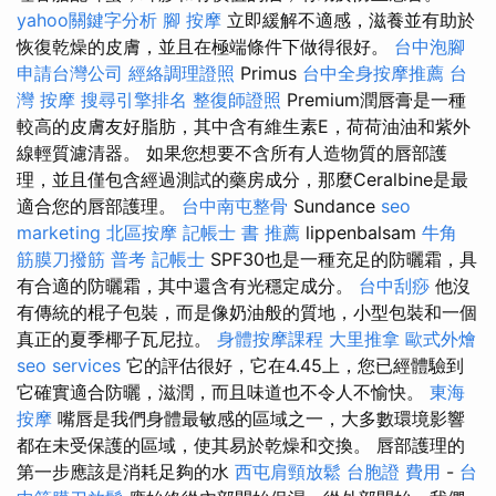
yahoo關鍵字分析
腳 按摩
立即緩解不適感，滋養並有助於
恢復乾燥的皮膚，並且在極端條件下做得很好。
台中泡腳
申請台灣公司
經絡調理證照
Primus
台中全身按摩推薦
台
灣 按摩
搜尋引擎排名
整復師證照
Premium潤唇膏是一種
較高的皮膚友好脂肪，其中含有維生素E，荷荷油油和紫外
線輕質濾清器。 如果您想要不含所有人造物質的唇部護
理，並且僅包含經過測試的藥房成分，那麼Ceralbine是最
適合您的唇部護理。
台中南屯整骨
Sundance
seo
marketing
北區按摩
記帳士 書 推薦
lippenbalsam
牛角
筋膜刀撥筋
普考 記帳士
SPF30也是一種充足的防曬霜，具
有合適的防曬霜，其中還含有光穩定成分。
台中刮痧
他沒
有傳統的棍子包裝，而是像奶油般的質地，小型包裝和一個
真正的夏季椰子瓦尼拉。
身體按摩課程
大里推拿
歐式外燴
seo services
它的評估很好，它在4.45上，您已經體驗到
它確實適合防曬，滋潤，而且味道也不令人不愉快。
東海
按摩
嘴唇是我們身體最敏感的區域之一，大多數環境影響
都在未受保護的區域，使其易於乾燥和交換。 唇部護理的
第一步應該是消耗足夠的水
西屯肩頸放鬆
台胞證 費用
-
台