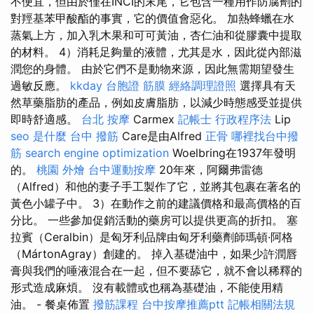
不便宜，但由於僅在INCI的末尾，它包含一種用作防腐劑的
對羥基苯甲酸酯的事實，它的價值會惡化。 加熱蜂蠟在水
蒸氣上方，加入乳木果和可可黃油，杏仁油和從膠囊中提取
的材料。 4）消耗足夠量的液體，尤其是水，因此從內部滋
潤您的身體。 由於它們不是動物來源，因此無需期望發生
過敏反應。
kkday 台胞證
筋膜
經絡調理證照
選擇具有天
然草藥脂肪的產品，例如皮膚脂肪，以減少時態感受並提供
即時舒適感。
台北 按摩
Carmex
記帳士 行政程序法
Lip
seo 是什麼
台中 撥筋
Care是由Alfred
正骨
哪裡找台中撥
筋
search engine optimization
Woelbring在1937年發明
的。
桃園 外燴
台中運動按摩
20年來，阿爾弗雷德
（Alfred）和他的妻子手工製作了它，並將其包裹在著名的
黃色小罐子中。 3）在動作之前的建議價格和最高價格的百
分比。 一些參加促銷活動的藥房可以提供更高的折扣。 塞
拉賓（Ceralbin）是匈牙利品牌由匈牙利藥劑師瑪頓·阿格
（MártonAgray）創建的。 掉入基礎油中，如果少許潤唇
膏與我們的唾液混合在一起，但不要舔它，就不會以稀釋的
形式造成麻煩。 沒有載體或也稱為基礎油，不能使用精
油。 - 餐桌佈置
撥筋課程
台中按摩推薦ptt
記帳相關法規