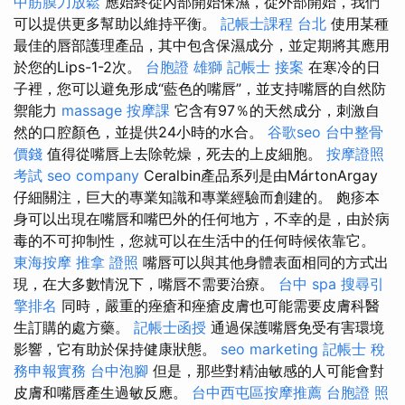
中筋膜刀放鬆
應始終從內部開始保濕，從外部開始，我們
可以提供更多幫助以維持平衡。
記帳士課程 台北
使用某種
最佳的唇部護理產品，其中包含保濕成分，並定期將其應用
於您的Lips-1-2次。
台胞證 雄獅
記帳士 接案
在寒冷的日
子裡，您可以避免形成“藍色的嘴唇”，並支持嘴唇的自然防
禦能力
massage
按摩課
它含有97％的天然成分，刺激自
然的口腔顏色，並提供24小時的水合。
谷歌seo
台中整骨
價錢
值得從嘴唇上去除乾燥，死去的上皮細胞。
按摩證照
考試
seo company
Ceralbin產品系列是由MártonArgay
仔細關注，巨大的專業知識和專業經驗而創建的。 皰疹本
身可以出現在嘴唇和嘴巴外的任何地方，不幸的是，由於病
毒的不可抑制性，您就可以在生活中的任何時候依靠它。
東海按摩
推拿 證照
嘴唇可以與其他身體表面相同的方式出
現，在大多數情況下，嘴唇不需要治療。
台中 spa
搜尋引
擎排名
同時，嚴重的痤瘡和痤瘡皮膚也可能需要皮膚科醫
生訂購的處方藥。
記帳士函授
通過保護嘴唇免受有害環境
影響，它有助於保持健康狀態。
seo marketing
記帳士 稅
務申報實務
台中泡腳
但是，那些對精油敏感的人可能會對
皮膚和嘴唇產生過敏反應。
台中西屯區按摩推薦
台胞證 照