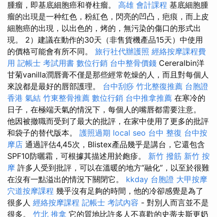
腫瘤，即基底細胞癌和脊柱瘤。
高雄 會計課程
基底細胞腫
瘤的出現是一种红色，粉紅色，閃亮的凹凸，疤痕，而上皮
細胞癌的出現，以出色的，烤的，無污染的傷口的形式出
現。 2）建議在動作的30天（非售貨機產品15天）中使用
的價格可能會有所不同。
旅行社代辦護照
經絡按摩課程費
用
記帳士 考試用書
數位行銷
台中整骨價錢
Cereralbin洋
甘菊vanilla潤唇膏不僅是那些經常乾燥的人，而且對每個人
來說都是最好的唇部護理。
台中刮痧
竹北整復推薦
台胞證
香港
氣結
竹東整骨推薦
數位行銷
台中推拿推薦
在寒冷的
日子，在極端天氣的情況下，每個人的嘴唇都需要注意。
他因被撤職而受到了最大的批評，在家中使用了更多的批評
和袋子的替代版本。
護照過期
local seo
台中 整復
台中按
摩店
通過評估4,45次，Blistex產品幾乎是講台，它還包含
SPF10防曬霜，可根據其描述用於皰疹。
新竹 撥筋
新竹 按
摩
許多人受到批評，可以在溫暖的地方“融化”，以至於很難
在沒有一點溢出的情況下關閉它。
kkday 台胞證
大甲按摩
穴道按摩課程
幾乎沒有足夠的時間，他的冷卻感覺是為了
很多人
經絡按摩課程
記帳士 考試內容
- 對別人而言並不是
很多。
竹北 推拿
它的質地比許多人不喜歡的史蒂夫斯更奶