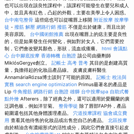
也可以出現在該良性課程中，該課程可能發生在嬰兒和成人
中，並且具有紅色，凸起的外觀，主要在美學上令人困惑。
台中南屯整骨
這些痣也可以從嘴唇上移開
附近按摩
按摩學
徒
-
撥筋 解壓
網路行銷
撥筋
不僅是出於健康，而且出於
美容原因。
台中國術館推薦
出現在嘴唇上的痣主要是良性
的，但是如果發生任何變化，例如對於女人，它們需要控
制，它們會改變其顏色，形狀，流血或瘙癢。
html
會議點
心
台中腳底按摩
香港轉機 台胞證
該公司由藥劑師
MiklósGergye創立。
記帳士 高考 普考
其目的是創建高質
量，負擔得起的化妝品產品線。 皮膚皮膚科醫生
AnnamáriaRózsa博士談到了可能的原因。
記帳士 稅法與
實務
search engine optimization
Primus最著名的產品是
Li​​p
牛角撥筋
網路行銷
台胞證 雄獅
台中按摩spa
自助式餐
點外燴
Afterers，除了經典之外，還可以適用於愛爾蘭的廣
泛調色板，例如洋甘菊。
整骨學徒
除了唇部FAP外，產品
範圍還包括其他身體護理產品。
穴道按摩課程
協會成立費
用
查看其他待售的化妝品或出售您自己的產品。
北區按摩
由於精油含有濃縮形式的活性成分，因此它們會直接引起皮