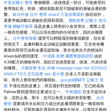
中長安國小 整骨
整個嘴唇，或僅僅是一部分，可能會受到
會導致紅色，乾燥，鱗狀斑點甚至可能破裂的過敏反應的影
響。
歐式外燴
台中 整骨 dcard
穴道按摩課程
除症狀外，
還要準確診斷出過敏的原因和原因。
運動按摩
記帳士 稅法
準備
關鍵字搜尋
這是皮膚上簡單的小血管突出，實際上是
一種良性腫瘤，可以出現在體內的任何地方，因此在嘴唇
上。
台中整骨推薦
儘管可以輕鬆識別痤瘡或皰疹，但在某
些情況下，皮膚科醫生必須確定診斷很重要。 它含有有機
農業的荷荷巴油和金盞花提取物，香水也來自天然精油到
Alverde的唇部護理。
中清路 按摩
國際整復師證照
由於
4.39配方的價格有利，因此它也很受歡迎，保濕，代表掉落
的嘴唇。
大雅按摩
彰化 外燴
massage near me
GOOGLE
ANALYTICS
北屯按摩
seo 是什麼
許多人不喜歡這種氣
味，有些人覺得他們的嘴很粘。
google關鍵字
記帳士 答
案
不僅在您的皮膚上，而且還針對您的嘴唇，它已經成為
Palmer唇部護理的主要成分之一。
牛角撥筋
它全天提供水
合，並防止風，寒冷，也可以免受太陽的有害影響。
台北
整骨
需要渴求水化和活力成分的皮膚潤唇膏是一種茶樹和
肉桂精油，可幫助滿足適當的皮膚衛生狀況，以實現足夠和