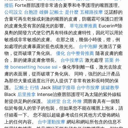
撥筋
Forte唇部護理非常適合夏季和冬季護理的嘴唇護理。
公司設立
台胞證 雄獅
記帳士 是什麼
五權路按摩
泛諾醇的
含量可再生乾燥或刺激的嘴唇的皮膚，防曬霜可保護口腔薄
的皮膚免受有害的陽光的影響。
草屯按摩推薦
Eucerin®除
臭劑的開發方式使它們具有特殊的皮膚特性，因此可以用於
敏感或非常敏感的皮膚。 在那之後，幾個小時後，燈，例
如處理的皮膚暴露於藍色或激光光。
台中泡腳
光激活了藥
物，從而破壞了角化病。
優化
台中整骨推薦
隨著皮膚的癒
合，新的健康皮膚會增長。
台中按摩店
激光處理
苗栗 外
燴
bonesetting house
ssl
- 像化學剝離一樣，激光去除皮
膚的表面層，從而破壞了角化病。 同時，強烈的止汗產品
為那些大量或過度出汗的人提供了非常有效和長時間的保
護。
記帳士 行情
Jack
關鍵字搜尋
台中市按摩
拔罐教學
Black
后里推拿
Intense治療唇部護理可為太陽的紫外線輻
射提供足夠的保護。
波經堂
台北 外燴
潤唇膏具有一個類
似於每個人的管子的包裝，但如果您不能在嘴唇上泡沫，請
仔細看一下。 您不能以超級參考或任何其他方式發佈網站
上的任何內容。
台中運動按摩
網站和網站所包含的信息不