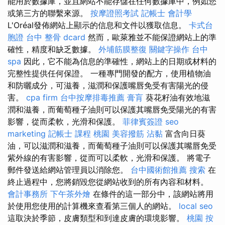
能用於數據庫，並且網站不能存儲在任何數據庫中，例如您
或第三方的聯繫來源。
按摩證照考試
記帳士 會計學
L'Oréal發佈網站上顯示的信息和文件以獲取信息。
卡式台
胞證
台中 整骨 dcard
然而，歐萊雅並不能保證網站上的準
確性，精度和缺乏數據。
外埔筋膜整復
關鍵字操作
台中
spa
因此，它不能為信息的準確性，網站上的日期或材料的
完整性提供任何保證。 一種專門開發的配方，使用植物油
和防曬成分，可滋養，滋潤和保護嘴唇免受有害陽光的侵
害。
cpa firm
台中按摩排毒推薦
膏肓
葵花籽油有效地滋
潤和滋養，而葡萄種子油則可以保護其嘴唇免受陽光的有害
影響，從而柔軟，光滑和保護。
菲律賓簽證
seo
marketing
記帳士 課程 桃園
美容撥筋
沾黏
富含向日葵
油，可以滋潤和滋養，而葡萄種子油則可以保護其嘴唇免受
紫外線的有害影響，從而可以柔軟，光滑和保護。 將電子
郵件發送給網站管理員以消除您。
台中國術館推薦
搜索
在
終止過程中，您將銷毀您從網站收到的所有內容和材料。
會計事務所
下午茶外燴
在條件的這一部分中，該網站將用
於使用您使用的計算機來查看第三個人的網站。
local seo
這取決於季節，皮膚類型和到達皮膚的環境影響。
桃園 按