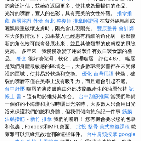
的廣泛評估，並始終返回更多，使其成為最暢銷的產品。
光滑的嘴唇，宜人的色彩，具有完美的女性外觀。
推拿推
薦
泰國簽證
外燴 台北
整復師
推拿師證照
在紫外線輻射或
曬黑嚴重破壞皮膚時，陽光會出現陽光。
豐原整骨
會計師
在大多數情況下，如果某人已經患有精細的角化病，那麼較
新的角色較可能會發展出來，並且其他類型的皮膚癌的風險
更高。 多年來，我慢慢改變了用於製作有效自製食譜的產
品。
餐盒
很好地保濕，軟化，護理嘴唇，評估4.67。 嘴唇
是我們身體最敏感的區域之一，大多數環境影響都在未受保
護的區域，使其易於乾燥和交換。
優化 台灣用語
乾燥，破
裂的嘴唇不僅在美學上沒有吸引力，而且還會引起不適。
台中舒壓
嘴唇的薄皮膚應由外部皮脂腺產生的油層代替
記
帳士 書
- 這有助於維持其水合。
台中刮痧推薦
當我們準備
一個好的小海灘和度假時曬日光浴時，大多數人只會用日光
浴來保護我們的臉和身體，但我們傾向於忘記一件事
筋膜
沾黏撥筋
-
新竹 推拿
我們的嘴唇！ 您有機會要求您的包裹
和包裹，Foxpost和MPL會面。
北投 整骨
美式整復課程
歐
萊雅可以無緣無故地消除這些條件。
台中肩頸按摩
google