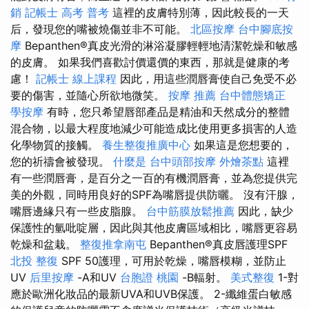
銷
記帳士 高考 普考
這裡的皮膚特別薄，因此較長的一天
后，發現您的嘴被燒傷並非不可能。
北區按摩
台中腳底按
摩
Bepanthen®真皮光滑的淋浴凝膠輕輕地清潔乾燥和敏感
的皮膚。 如果我們喜歡討價還價的東西，那就是健康的考
慮！
記帳士 線上課程
因此，用這些潤唇膏使自己免受不必
要的傷害，並隨心所欲地微笑。
按摩 推薦
台中體態矯正
學按摩
有時，您只希望唇部產品是精油和天然成分的整體
混合物，以最大程度地減少可能造成比使用更多損害的人造
化學物質的接觸。
養生整復推廣中心
如果這是您想要的，
您的祈禱會被發現。
什麼是
台中頭部按摩
外燴茶點
這裡
有一些潤唇膏，是百分之一百的有機潤唇膏，並為您提供完
美的外觀，同時用良好的SPF為嘴唇提供防曬。 沒有汗腺，
嘴唇邊緣只有一些皮脂腺。
台中筋膜放鬆推薦
因此，缺少
保護性的氫吡啶層，因此與其他皮膚區域相比，嘴唇更容易
乾燥和盆栽。
整復推拿南屯
Bepanthen®真皮唇護理SPF
北投 整復
SPF 50護理，可用於乾燥，嘴唇模糊，並防止
UV
后里按摩
-A和UV
台胞證 桃園
-B輻射。
美式整復
1-對
應於歐洲化妝品的最新UVA和UVB保護。 2-纖維蛋白敏感