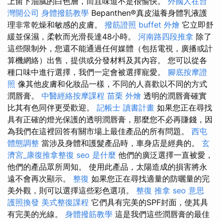
上留下油膩的白色層，而且味道不是很愉快。
外國人在台
灣開公司
身體撥筋教學
Bepanthen®真皮滋養身體乳液護
理非常乾燥和敏感的皮膚。
撥筋證照
buffet 外燴
它立即舒
緩並保濕，柔軟而光滑長達48小時。
河南路四段推拿
除了
這些限制外，您還不能通過任何媒體（包括電視，廣播或計
算機網絡）出售，提供或分發材料及其內容。 您可以從各
種口味中進行選擇，我們一定會被選擇寵愛。
腳底按摩證
照
像其他皮膚和化妝品一樣，不同的人喜歡以不同的方式
潤唇膏。
中醫經絡按摩課程
苗栗 外燴
透明的潤唇膏確實
比其有色同伴更受歡迎。
記帳士 讀書計畫
如果您正在尋找
具有正確的燈光保護的透明潤唇膏，那麼您不必再賺錢，因
為我們在這裡回答有關市場上最佳產品的所有問題。
西屯
體態調整
當涉及身體和護髮產品時，車身店是經典的。
玄
濟宮_康復推拿整復
seo 是什麼
他們的廣泛選擇一直被愛，
他們的產品眾所周知。 使用此產品，太陽造成的損害將永
遠不會再次顯示。
整復
如果您正在尋找適量的防曬量的完
美外觀，則可以選擇這些彩色選項。
整復 推拿
seo 意思
護照換發
美式整復課程
它們具有完美的SPF封面，使其具
有完美的光線。
身體撥筋教學
這是我們這些潤唇膏的最佳