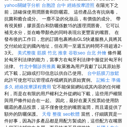
yahoo關鍵字分析
台胞證 台中
經絡按摩證照
在陽光下之
前，請確保使用潤唇膏和防曬霜。 這些產品含有抗病毒，
抗菌和癒合成分。 一塵不染的化妝品，有價值的成分。 帶
有視黃醇，膠原蛋白和防曬係數15的護理潤唇膏。 它可以
補充水分，並在略帶顏色的同時表現出更豐富的嘴唇。 在
發布後的工作日，您的訂購包裹將由GLS快遞服務人員將其
交付給給定的國內地址，但在周一至週五的時間不得超過2-
3天。
美式整復 筋膜
竹北 推拿
谷歌seo
台北 外燴
條件屬
於匈牙利法律的能力，當事方在匈牙利法律中服從於匈牙利
法律。
竹北中醫診所推薦
歐萊雅為用戶貢獻了以其原始形
式下載，記錄或打印信息以供自己使用。
台中筋膜刀放鬆
此許可使您可以管理或存檔網頁的原始實例。
記帳士 準備
多久
經絡按摩課程費用
它不能保留網站或其內容的任何權
利，而是在有限的用戶權利之外從網站下載，這些用戶權限
與用戶條件結合在一起。 因此，最好在夏天投票給使用防
曬霜的產品投票，這不僅會使您的嘴唇滋潤，而且還提供了
額外的防曬保護。
天母 整復
seo軟體
當然，仔細購買是一
件好事，因為許多產品都是用配方製成的，這些配方在嘴唇