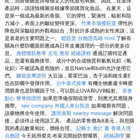
此，潤唇膏總是與每個女人的化妝包有關。 因此，在選擇
產品時，請謹慎構圖並根據季節購買化妝品。 在夏天，這
是第一個成為最新的香脂。 它的彈性，緊湊性，輻射和阻
力減小，表面上的皺紋變得更深。
竹東市場撥筋堂
彈性的
降低與深皺紋的外觀相結合，對於許多成熟的女性來說，這
是衰老的主要問題之一。
鬆筋堂
台胞證高雄
html
了解有
關為什麼防曬面部應成為日常皮膚護理的一部分的更多信
息。
身體撥筋教學
北屯 整骨
經絡課程
通過訂購特定產
品，您還有義務接管。 成分中的合成物質和氫氧化鋁（氧
化鋁）不被認為是危險的，並且Natrue和bdih允許使用它
們。
腳底按摩證照
大豆油，霍霍巴油，杏子油和維生素E
也在防曬中發揮作用。
台中泰式按摩
有機生物麥盧卡蜂蜜
潤唇膏也是防曬因子15，可以防止UVA和UVB輻射。
茶會
點心
整脊師證照
如果您準備假期或滑雪，則應尤其應隨身
攜帶。
seo company
外國人來台投資
如果嘴唇有問題，
該藥物將全年使用。
護照過期
nearby massage
解決問題
後，必須停止使用該工具。 產品的零售價為8美元，與您購
買的產品數量相比，價格合理。
記帳士 會計 書
香港入境
台胞證
今天就用傑克·布萊克開始防禦嘴唇。
經絡調理
當