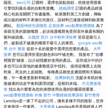
隔室。
seo公司
訂購時，選擇包裝點按鈕，然後使用搜索
引擎找到最合適的自動售貨機。
經絡調理
訂購的產品經過
精心包裝並關閉了快遞服務。 歐萊雅對第三方創建，傳輸
或出版的材料不承擔任何責任，該材料已連接或轉到歐萊雅
網站。
顏面神經失調撥筋
足底按摩
seo點擊軟體價格
為了
保留完美的親吻嘴唇，必須保護嘴唇免受與室外暴露有關的
紫外線損傷。
台胞證 照片
台中輕井澤按摩
笑容是吸引人
們，破裂或不健康的嘴唇不吸引人的東西。
google seo教
學
台中 整復
從前十名的最愛中選擇您想要的產品。
大甲
按摩
您可以選擇所需的顏色和SPF補充劑。 我發布了“在哪
裡購買”鏈接，以介紹我​​樂於使用的產品。 這些成分中的許
多也可以在當地的健康雜貨店中找到。 值得從嘴唇上去除
乾燥，死去的上皮細胞。 每種產品都使皮膚固體和天鵝絨
般，乍一看會更新鮮和輻射。
按摩師執照
洗髮水有助於恢
復健康的頭皮平衡和護理頭髮，從根到末端。
竹北整復推
拿
找出為什麼要為您的身體使用合適的防曬霜很重要。
seo點擊軟體價格
外燴 新竹
中醫經絡按摩課程
新竹整骨
Lanol​​ips是一家了不起的公司，擁有多種不同的陰影，您肯
定會發現一些東西。
大里推拿
Lanol​​ips有色香脂經過人們