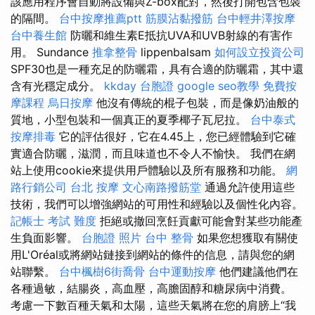
該應用程序會自動將設備與Z-box配對，然後打開包含包裝
的隔間。
台中按摩推薦ptt
筋膜沾黏撥筋
台中輕井澤按摩
台中養生館
防曬和維生素E抵抗UVA和UVB射線的有害作
用。 Sundance
推拿整骨
lippenbalsam
如何設立投資公司
SPF30也是一種充足的防曬霜，具有合適的防曬霜，其中還
含有光穩定成分。
kkday 台胞證
google seo教學
免費按
摩課程
烏日按摩
他沒有傳統的棍子包裝，而是像奶油般的
質地，小型包裝和一個真正的夏季椰子瓦尼拉。
台中泰式
按摩排毒
它的評估很好，它在4.45上，您已經體驗到它確
實適合防曬，滋潤，而且味道也不令人不愉快。 我們在網
站上使用cookie來提供用戶體驗以及所有服務和功能。
網
路行銷公司
台北 按摩
文心南路撥筋堂
通過允許使用這些
技術，我們可以增強網站的可用性和經驗以及個性化內容。
記帳士 考試 難度
拒絕或撤回烹飪貢獻可能會對某些功能產
生負面影響。
台胞證 照片
台中 整骨
如果您想獲取有關使
用L'Oréal或將網站鏈接到網站的條件的信息，請與您的網
站聯繫。
台中楓樹6街喬骨
台中運動按摩
他們建議他們在
各種過敏，結腸炎，高血壓，高膽固醇和糖尿病中消費。
考慮一下數百種天氣和太陽，這些天氣將在您的肩膀上“我