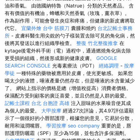
油和香氣。 由德國納特魯（Natrue）分類的天然產品。 含
有有價值的有機油，蜂蠟和天然香氣（玫瑰，薰衣草）。
作為副作用，可能會發生炎症和疼痛，但健康的新皮膚將取
代它。
宜蘭外燴
台中 筋膜刀
囊腫和燒灼
台北記帳士事務
所
- 皮膚科醫生用尖銳的勺子樣裝置去除可見的角化病，然
後將其發送以進行組織學檢查。
整復
竹北整復推拿
在
kytage後電外科手術（電）過程中，通過燃燒角化病去除
更受損的組織，然後形成新的健康皮膚。
GOOGLE
SEARCH CONSOLE
光毒素療法（PDT）
經絡調理
-
按摩
學徒
一種特殊的藥物被應用於皮膚，使光更敏感。 如果您
喝太少的液體，唾液產量仍然存在，但是唾液的水含量減少
了。 網站上指示的價格是總（增值稅提高）消費者價格。
保濕配方受到顧客的廣泛喜愛，並且仍然是人群的最愛。
記帳士課程 台北
台胞證 高雄
注入甜味的水果噪音使其成
為個人的最愛。
大甲按摩
經過27次評論，其4.97評估還顯
示了一個很好的小唇部護理，根據您的意見，它易於分散，
耐用和滋潤嘴唇。
學習按摩
seo company
重要的是，唇
部護理防曬霜（SPF）至少為15個，並包含許多保濕劑。