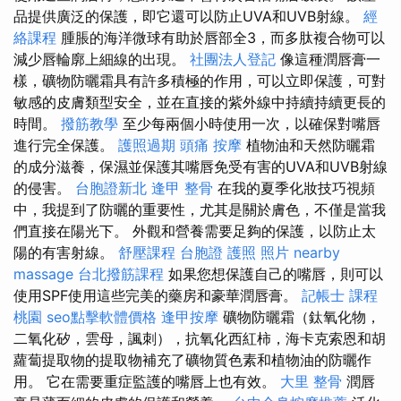
品提供廣泛的保護，即它還可以防止UVA和UVB射線。
經
絡課程
腫脹的海洋微球有助於唇部全3，而多肽複合物可以
減少唇輪廓上細線的出現。
社團法人登記
像這種潤唇膏一
樣，礦物防曬霜具有許多積極的作用，可以立即保護，可對
敏感的皮膚類型安全，並在直接的紫外線中持續持續更長的
時間。
撥筋教學
至少每兩個小時使用一次，以確保對嘴唇
進行完全保護。
護照過期
頭痛 按摩
植物油和天然防曬霜
的成分滋養，保濕並保護其嘴唇免受有害的UVA和UVB射線
的侵害。
台胞證新北
逢甲 整骨
在我的夏季化妝技巧視頻
中，我提到了防曬的重要性，尤其是關於膚色，不僅是當我
們直接在陽光下。 外觀和營養需要足夠的保護，以防止太
陽的有害射線。
舒壓課程
台胞證 護照 照片
nearby
massage
台北撥筋課程
如果您想保護自己的嘴唇，則可以
使用SPF使用這些完美的藥房和豪華潤唇膏。
記帳士 課程
桃園
seo點擊軟體價格
逢甲按摩
礦物防曬霜（鈦氧化物，
二氧化矽，雲母，諷刺），抗氧化西紅柿，海卡克索恩和胡
蘿蔔提取物的提取物補充了礦物質色素和植物油的防曬作
用。 它在需要重症監護的嘴唇上也有效。
大里 整骨
潤唇