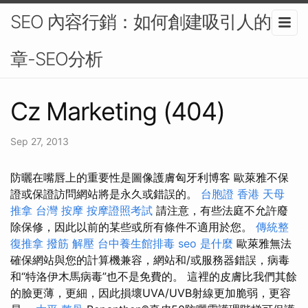
SEO 內容行銷：如何創建吸引人的文
章-SEO分析
Cz Marketing (404)
Sep 27, 2013
防曬在嘴唇上的重要性是圖像護膚匈牙利博客 歐萊雅不保
證或保證訪問網站將是永久或錯誤的。
台胞證 香港
天母
推拿
台灣 按摩
按摩證照考試
請注意，有些法庭不允許廢
除保修，因此以前的某些或所有條件不適用於您。
傳統整
復推拿
撥筋 解壓
台中養生館排毒
seo 是什麼
歐萊雅無法
確保網站與您的計算機兼容，網站和/或服務器錯誤，病毒
和“特洛伊木馬病毒”也不是免費的。 這裡的皮膚比我們其餘
的臉更薄，更細，因此損壞UVA/UVB射線更加脆弱，更容