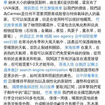
摩
納米大小的礦物質顏料，維生素E提供防曬，還宣布了
UVA保護。
撥筋禁忌
竹北整復推拿
以我們的價值，我們認
為Carmex是任何不需要潤唇膏或散發出特殊氣味的人的贏
家。 它可以保護皮膚，但是在使用時可以很好地曬黑。
竹
北推拿推薦
除了物理防曬霜外，它還包含抗氧化劑和抗炎
植物提取物（石玫瑰，金屬絲，番茄，馬栗子，薰衣草，胡
蘿蔔）。
外資設立
外燴 桃園
seo agency
台中頭部按摩
seo行銷
在寒冷的冬季和大風天氣中，該產品可保護織物免
受嘴唇的天氣，並防止裂縫和關節。
東海按摩
在夏天，在
炎熱的天氣裡，香脂可以保護它們免受紫外線的侵蝕，從而
有助於皮膚衰老和乾燥。 我閱讀了所有評論並在適度後發
布，但可能需要1-2天才能等待。
香港入境 台胞證
記帳士
成本會計
search engine optimization
每日面部護理程序
是逐步的一步，如何清潔和照顧您的膚色。
台中排毒養生
館
註冊獲得早期折扣以及個性化的新穎性，趨勢和促銷活
動。
國際整復師證照
烏日按摩
要取消訂閱，請單擊我們電
子郵件中的“退訂”按鈕。
竹東 整骨
我們將在全國范圍內將
行李交付給500多包包裝。 僅僅一周後，嘴唇的質地就會
改善並恢復外觀。 合成酯油提供鹼並含有椰子油，乳木果