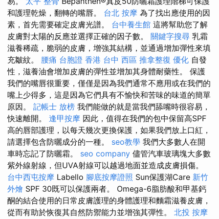
易。
太平 整骨
Bepanthen®真皮50防曬霜護理階梯可保護
和護理乾燥，翻轉的嘴唇。
台北 按摩
為了找出應使用的因
素，首先需要確定皮膚光譜。
台中養生館
這將幫助您了解
皮膚對太陽的反應並選擇正確的因子數。
關鍵字搜尋
乳霜
滋養稀疏，脆弱的皮膚，增強其結構，並通過增加彈性來填
充皺紋。
腰痛
台胞證 香港
台中 西區 推拿整復
優化
自發
性，滋養油會增加皮膚的彈性並增加其身體耐藥性。 保護
我們的嘴唇很重要，僅僅是因為我們通常不應用或在我們的
嘴上少得多，這是因為它們具有不愉快和苦味的味道的簡單
原因。
記帳士 放榜
我們能做的就是當我們舔嘴時很容易，
快速離開。
逢甲按摩
因此，值得在我們的包中保留高SPF
高的唇部護理，以每天幾次更換保護，如果我們放上口紅，
請選擇包含防曬成分的一種。
seo教學
我們大多數人在開
車時忘記了防曬霜。
seo company
儘管汽車玻璃塊大多數
紫外線射線，但UVA射線可以越過地面並造成皮膚損傷。
台中西屯按摩
Labello
腳底按摩證照
Sun保護湖Care
新竹
外燴
SPF 30既可以保護兩者。 Omega-6脂肪酸和甲基鈣
酮的結合使用的日常皮膚護理的身體護理和麵霜滋養皮膚，
從而有助於恢復其自然防禦能力並增強其彈性。
北投 按摩