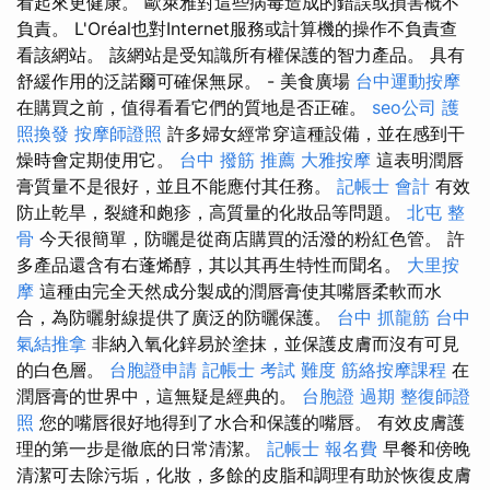
看起來更健康。 歐萊雅對這些病毒造成的錯誤或損害概不
負責。 L'Oréal也對Internet服務或計算機的操作不負責查
看該網站。 該網站是受知識所有權保護的智力產品。 具有
舒緩作用的泛諾爾可確保無尿。 - 美食廣場
台中運動按摩
在購買之前，值得看看它們的質地是否正確。
seo公司
護
照換發
按摩師證照
許多婦女經常穿這種設備，並在感到干
燥時會定期使用它。
台中 撥筋 推薦
大雅按摩
這表明潤唇
膏質量不是很好，並且不能應付其任務。
記帳士 會計
有效
防止乾旱，裂縫和皰疹，高質量的化妝品等問題。
北屯 整
骨
今天很簡單，防曬是從商店購買的活潑的粉紅色管。 許
多產品還含有右蓬烯醇，其以其再生特性而聞名。
大里按
摩
這種由完全天然成分製成的潤唇膏使其嘴唇柔軟而水
合，為防曬射線提供了廣泛的防曬保護。
台中 抓龍筋
台中
氣結推拿
非納入氧化鋅易於塗抹，並保護皮膚而沒有可見
的白色層。
台胞證申請
記帳士 考試 難度
筋絡按摩課程
在
潤唇膏的世界中，這無疑是經典的。
台胞證 過期
整復師證
照
您的嘴唇很好地得到了水合和保護的嘴唇。 有效皮膚護
理的第一步是徹底的日常清潔。
記帳士 報名費
早餐和傍晚
清潔可去除污垢，化妝，多餘的皮脂和調理有助於恢復皮膚