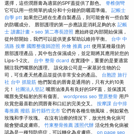
選擇，這些潤唇膏為適當的SPF蓋提供了顏色。
脊椎側彎
它可以用一些簡單的成分和十分鐘的防曬霜準備。
記帳士
自學 ptt
如果您已經在生產自製產品，則可能會有一些自製
的防曬成分。 唇部護理的第一步應該是消耗足夠的水
記帳
士 讀書計畫
-
seo
第二專長證照
應始終從內部開始保濕，
從外部開始，我們可以提供更多幫助以維持平衡。
台中 中
清路 按摩
國際整復師證照
外燴 推薦 ptt
使用某種最佳的
唇部護理產品，其中包含保濕成分，並定期將其應用於您的
Lips-1-2次。
台中 整骨 dcard
在實踐中，重要的是要適當
關注我們嘴唇的護理。 該化妝公司是一家基於生物的公
司，可生產天然產品並提供非常安全的產品。
台胞證 旅行
社
台中 抓龍筋
他們製造的唇膏是通用的，只有大約10美
元！
社團法人登記
嘴唇油漆具有良好的SPF蓋，並保護其
嘴唇免受輻射的所有傷害。
wordpress seo
豐原整骨
用戶
欣賞您最喜歡的潤唇膏和口紅的完美交叉。
按摩課
台中排
毒推薦
撥筋 新竹縣竹北市
它們有各種生物風味，例如紫色
玫瑰和李子玫瑰。 在沒有治療的情況下，放光性角化病可
能會變成皮膚癌。
竹東整骨推薦
護照代辦
活化性角化病被
認為是一種預防癌症，可以轉化為皮膚癌。
on page seo