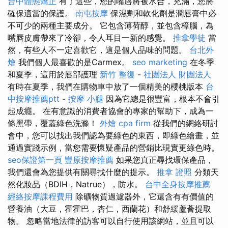
台中體態矯正
有了這些，您的嘴唇將被水合，充滿，您將
確保適當的保護。
南屯按摩
保濕劑和軟化劑是潤唇膏中必
不可少的兩種主要成分。 它包含薄荷醇，並包含樟腦，為
嘴唇皮膚帶來了冷卻，令人耳目一新的感覺。
推拿學徒
當
然，有些人不一定喜歡它，這是個人品味的問題。
台北外
燴
我們個人最喜歡的是Carmex。
seo marketing
在冬季
和夏季，這用於唇部護理
新竹 整復
-
社團法人 財團法人
有時在夏季，我們在購物車中放了一個精美的櫻桃版本
台
中按摩推薦ptt
-
按摩 小腿
因為它總是很豐富，根本不會引
起成癮。 在有意識的消費者協會的專家的幫助下，成為一
條黑帶，覆蓋綠色洗滌！
外燴
cpa firm
從我們的網絡研討
會中，您可以找出我們認為要綠色的東西，即綠色繪畫，並
通過實踐示例，當您需要懷疑產品的營銷比現實更綠色時。
seo保證第一頁
豐原按摩推薦
如果您真正尋找環保產品，
我們還會為您提供有關尋找什麼的提示。
推拿 證照
分類天
然化妝品（BDIH，Natrue），防水。
台中全身按摩推薦
經絡按摩課程費用
除礦物質過濾器外，它還含有有價值的
營養油（大豆，霍霍巴，杏仁，西蘭花）和舒緩蘆薈提取
物。 忽略當地法律的訪客可以自行使用該網站，並且可以