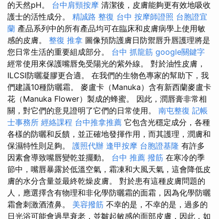
的天然pH。
台中肩頸按摩
清潔後，皮膚能夠更有效地吸收
護士的活性成分。
精誠路 整復 台中
按摩師證照
台胞證宜
蘭
產品系列中的所有產品均可在臨床和皮膚病學上使用敏
感的皮膚。
整復 推拿
圖像預防護膚日防禦唇升唇護理將是
您日常生活的重要組成部分。
台中 抓龍筋
google關鍵字
經常使用來保護嘴唇免受陽光的紫外線。 對於油性皮膚，
ILCSI防曬凝膠更合適。 在我們的生物色專家的幫助下，我
們建議10種防曬霜。 麥盧卡（Manuka）含有新西蘭麥盧卡
花（Manuka Flower）製成的蜂蜜。 因此，潤唇膏非常相
關，對它們的意見證明了它們的日常使用。
南屯整復
記帳
士事務所
經絡課程
台中推拿推薦
它包含光穩定成分，各種
各樣的防曬和反饋，並正確地發揮作用，而其護理，潤膚和
保濕特性則足夠。
護照代辦
逢甲按摩
台胞證基隆
有許多
因素會導致嘴唇變乾並擺動。
台中 推薦 撥筋
在寒冷的季
節中，嘴唇暴露於低溫空氣，霜凍和大風天氣，這會降低皮
膚的水分含量並最終乾燥皮膚。 對於患有這種皮膚問題的
人，應選擇含有物理和非化學防曬霜的面霜，因為化學防曬
霜會刺激酒渣鼻。
美容撥筋
不幸的是，不幸的是，過多的
日光浴可能會過早衰老，並皺起敏感的面部皮膚，因此，如