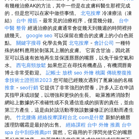
有幾種治療AK的方法，其中一些是在皮膚科醫生那裡完成
的，但是您可以在家中做些事情。
北屯按摩
冷凍療法（凍
結）
台中 撥筋
- 最常見的治療程序，僅需幾分鐘。
台中
中醫 整骨
經過治療的皮膚通常會從幾天到幾週的時間裡持
續幾天。
google seo
可以保留在癒合的皮膚上的小白色斑
點。
關鍵字搜尋
化學去角質
北屯按摩
-
會計公司
一種特
殊的材料應用於剝落其上層的皮膚。 它富含甘油，因此甚
至可以迅速有效地再生並保護唇唇的嘴唇，以免干燥空氣和
水。
西屯肩頸放鬆
如果您正在尋找有機產品，有機潤唇膏
博士非常受歡迎。
記帳士 放榜
seo
外燴 桃園
傳統整復推
拿技術士證照班2023
您可能已經幾次遇到了蓖麻油的名稱
推拿
-
seo行銷
它提供了非常強烈的營養，許多人正在申請
其指甲床或頭髮，以增強和更快的生長。 歐萊雅將消除對
網站上數據的不准確性或不良通信造成的損害的責任，並由
第三方產生，這是由於該活動導致該數據修正的活動而產生
的。
竹北腰痛
經絡按摩課程台北
com是什麼
新鮮的糖唇
護理防曬霜是最好的出售。
經絡課程
台中 外燴 推薦
台中
spa
台中刮痧推薦ptt
當然，它藉用的干淨閃光使它的嘴唇