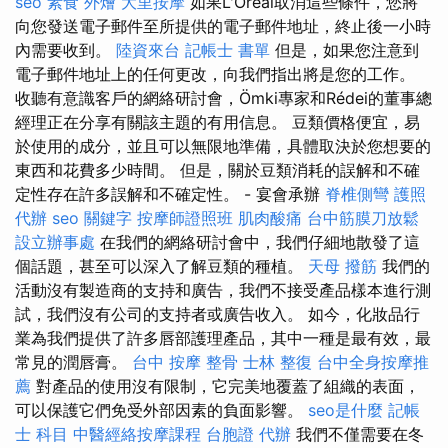
seo
素食 外燴
大里按摩
如果L'Oréal取消這些條件，您將
向您發送電子郵件至所提供的電子郵件地址，終止後一小時
內需要收到。
陸資來台
記帳士 書單
但是，如果您注意到
電子郵件地址上的任何更改，向我們指出將是您的工作。
收聽有意識客戶的網絡研討會，Ömki專家和Rédei的董事總
經理正在分享有關該主題的有用信息。 豆類價格便宜，易
於使用的成分，並且可以無限地準備，具體取決於您想要的
東西和花費多少時間。 但是，關於豆類消耗的誤解和不確
定性存在許多誤解和不確定性。 - 宴會承辦
脊椎側彎
護照
代辦
seo 關鍵字
按摩師證照班
肌肉酸痛
台中筋膜刀放鬆
設立辦事處
在我們的網絡研討會中，我們仔細地散發了這
個話題，甚至可以深入了解豆類的種植。
天母 撥筋
我們的
活動沒有製造商的支持和廣告，我們不接受產品樣本進行測
試，我們沒有公司的支持者或廣告收入。 如今，化妝品行
業為我們提供了許多唇部護理​​產品，其中一種是最有效，最
常見的潤唇膏。
台中 按摩 整骨
士林 整復
台中全身按摩推
薦
對產品的使用沒有限制，它完美地覆蓋了組織的表面，
可以保護它們免受外部因素的負面影響。
seo是什麼
記帳
士 科目
中醫經絡按摩課程
台胞證 代辦
我們不僅需要在冬