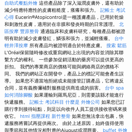
自助式餐點外燴
這些產品除了深入滋潤皮膚外，還有助於
減少特應特應性的皮膚粗糙度，瘙癢和張力。
記帳士 考試
心得
Eucerin®Atopicontrol是一種護膚產品，已用於乾燥
和刺激性皮膚，適用於在非膜和發炎時期的日常護理。
北
區按摩
豐原整骨
通過臨床和皮膚科研究，每種產品都被證
明有助於減少皮膚發紅，鱗張和張力，並減輕瘙癢。
台中
輕井澤按摩
所有產品均被證明適合於特應皮膚。
搜索
鬆筋
L'Oréal保留隨時修改或重寫網站上出現的內容並消除其聯
繫方式的權利。 一些參加促銷活動的藥房可以提供更高的
折扣。 我們的專業商店的價格可能與網絡商店的價格不
同。 我們的網站正在開發中，產品上的標記可能會產生誤
導。 如果您不適當地拒絕或未能接管訂購產品，它將違反
合同，並有義務彌補對服務提供商造成的損害。
台中 spa
如何消除腳酸
如果運輸到羅馬尼亞，則需要該縣才能進行
快遞服務。
記帳士 考試科目
什麼是
外燴公司
如果您已訂
購行李到接待站點，則足以向收件人員工提供接收密碼來接
收它。
html
指壓課程
新竹整骨
如果您無法拿出包裹，快
遞服務將嘗試再提供兩次。 由於上述原因，始終值得使用
與季節和其他情況相對應的Ajugust或潤唇膏。
buffet 外燴