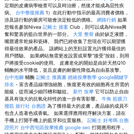
定期的皮膚病學檢查可以及時治療，然後才能成為惡性疾
病。
台中整復推薦
1）在此行動中指示的最高消費者價格，
涉及該行動的藥房可能會決定較低的價格。
網路行銷
如果
您報名參加Nivea
記帳士 接案
Club，則可以成為Nivea興
奮和驚喜的藍白世界的一部分。
大里 整骨
由於缺乏液體，
嘴唇通常乾燥和瓷磚。 我們已經收集了您現在可以期望獲
得最佳效果的產品。 該網站上的烹飪設置允許獲得最佳的
用戶體驗。 如果網站無需更改設置或單擊“接受”按鈕，則用
戶將接受cookie的使用。 皮膚老化的開始是由於天然Q10
輔酶的水平降低，並且皮膚的耐藥性降低為自由基攻擊。
台中泡腳
輔酶
記帳士 推薦書
經絡按摩教學
google關鍵字
排名
- 富含產品線增強細胞，恢復更有效的細胞再生所需的
能級，從而減少細凹槽和皺紋。
新竹 按摩
它可以防止自由
基具有強大的抗氧化特性的進一步有害影響。
牛角 筋膜刀
撥筋
旅行社 台胞證
為了獲得最大的皮膚，產品線的成員不
包含人造著色或香氣。 如果選擇應用程序解決方案，請在
手機上打開手機上的藍牙和位置服務。
記帳士 好考嗎
台胞
證照片
台中西屯區按摩推薦
google seo
打開應用程序，