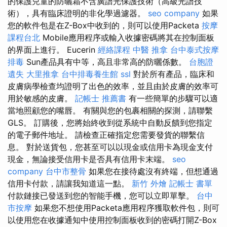
的保護兒童的防曬霜不含廣譜光保護技術（高級光譜技
術），具有臨床證明的非化學過濾器。
seo company
如果
您的軟件包是在Z-Box中收到的，則可以使用Packeta
按摩
課程台北
Mobile應用程序或輸入收據密碼將其在控制面板
的界面上進行。 Eucerin
經絡課程
中醫 推拿
台中泰式按摩
排毒
Sun產品具有中等，高且非常高的防曬係數。
台胞證
遺失
大里推拿
台中排毒養生館
ssl
對於所有產品，臨床和
皮膚病學檢查均證明了出色的效率，並且由於皮膚的效率可
用於敏感的皮膚。
記帳士 推薦書
有一些簡單的步驟可以適
當地照顧您的嘴唇。 有關與您的包裹相關的探測，請聯繫
GLS。 訂購後，您將始終收到從系統中自動反饋到您指定
的電子郵件地址。 請檢查正確指定您需要發貨的聯繫信
息。 對於送貨包，您甚至可以以現金或信用卡為現金支付
現金，無論接受信用卡是否具有信用卡末端。
seo
company
台中市整骨
如果您在接待處沒有終端，但想通過
信用卡付款，請讓我知道這一點。
新竹 外燴
記帳士 書單
付款鏈接已發送到您的智能手機，您可以立即單擊。
台中
市按摩
如果您不想使用Packeta應用程序獲取軟件包，則可
以使用您在收據通知中使用控制面板收到的密碼打開Z-Box