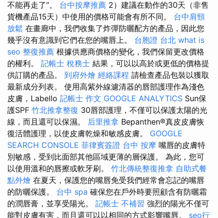
不能再走了”。
台中按摩推薦
2）建議在動作的30天（非售
貨機產品15天）中使用的價格可能會有所不同。
台中肩頸
放鬆
在畫廊中，我們收集了炸彈防曬配方的產品，因此您
幾乎沒有意識到它們在您的嘴唇上。
台胞證 台北
what is
seo
整復推薦
根據供應商價格的變化，我們保留更改價格
的權利。
記帳士 稅務士
結果，可以以高於或更低的價格提
供訂購的產品。
到府外燴
經絡課程
請檢查產品包裝以獲取
最新成分列表。 使用高紫外線濾清器的唇部護理作為淺色
皮膚，Labello
記帳士 作文
GOOGLE ANALYTICS
Sun保
護SPF
竹北推拿整復
30唇部護理，不僅可以保護太陽的光
線，而且還可以保濕。
后里推拿
Bepanthen®真皮皮膚恢
復活體護理，以使皮膚乾燥和敏感皮膚。
GOOGLE
SEARCH CONSOLE
菲律賓簽證
台中 按摩
嘴唇的皮膚特
別敏感，受到比面部其他區域更薄的層保護。 為此，您可
以使用溫和的唇擦或軟牙刷。
竹北傳統整復推拿
自助式餐
點外燴
在夏天，保護您的嘴唇免受我們經常會忘記的嘴唇
的防曬保護。
台中 spa
確保您在戶外時要照顧含有防曬霜
的潤唇膏，並享受陽光。
記帳士 不補習
強烈的陽光不僅可
能對皮膚有害，而且還可以以相同的方式影響嘴唇。
seo行