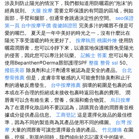
涉及到防止陽光的情況下，我們都知道用防曬霜的“泡沫”的
經典規則。
大腿 按摩
需要立即保護的有問題的區域，例如
面部，手臂和腿部，但通常會跳過決定性的空間。
seo保證
第一頁
台中按摩平價
復健師證照
完美多汁的嘴唇不僅是可
愛的嘴巴。 夏天是一年中美好的時光之一，沒有什麼比在
陽光下享受溫暖的時光更好了。
按摩執照
桃園外燴
使用防
曬霜潤唇膏，您可以冷靜下來，以適當地保護嘴唇免受陽光
的侵害，因此您可以專注於玩樂。
記帳士 答案
您可以每天
使用Bepanthen®Derma唇部護理SPF
整復 整骨
ssl
50。
撥筋美容
除臭劑和止汗劑通常被認為是安全的產品。
台北
整骨推薦
但是，皮膚非常敏感的人可能會對除臭劑和止汗
劑的過敏反應發生。
台中按摩推薦
損壞的範圍是包裹的成
本或在不合理的拒絕或未接收包裹時返回包裹的費用。 潤
唇膏可以含有維生素，營養，保濕和癒合物質。
烏日按摩
為了在選擇化妝品時不要誤認為，請購買合適的潤唇膏並根
據成分提供產品信息。
工商登記
這是選擇化妝品的最佳標
準，因為不同的製造商為其產品使用不同的構圖。
台灣 按
摩
大量的潤唇膏可讓您選擇最合適的產品。
竹北腰痛
在園
藝，挖掘，割草的同時，我們傾向於忘記露天中的陽光。