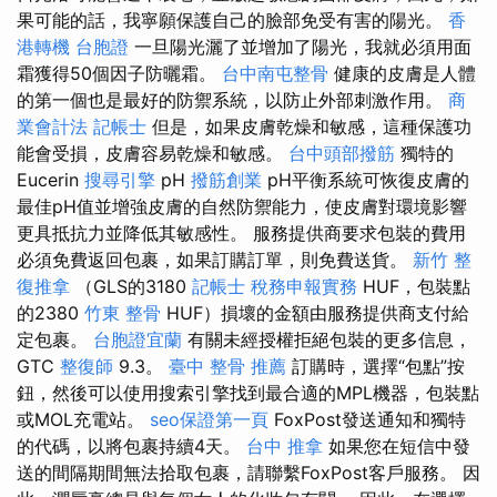
果可能的話，我寧願保護自己的臉部免受有害的陽光。
香
港轉機 台胞證
一旦陽光灑了並增加了陽光，我就必須用面
霜獲得50個因子防曬霜。
台中南屯整骨
健康的皮膚是人體
的第一個也是最好的防禦系統，以防止外部刺激作用。
商
業會計法 記帳士
但是，如果皮膚乾燥和敏感，這種保護功
能會受損，皮膚容易乾燥和敏感。
台中頭部撥筋
獨特的
Eucerin
搜尋引擎
pH
撥筋創業
pH平衡系統可恢復皮膚的
最佳pH值並增強皮膚的自然防禦能力，使皮膚對環境影響
更具抵抗力並降低其敏感性。 服務提供商要求包裝的費用
必須免費返回包裹，如果訂購訂單，則免費送貨。
新竹 整
復推拿
（GLS的3180
記帳士 稅務申報實務
HUF，包裝點
的2380
竹東 整骨
HUF）損壞的金額由服務提供商支付給
定包裹。
台胞證宜蘭
有關未經授權拒絕包裝的更多信息，
GTC
整復師
9.3。
臺中 整骨 推薦
訂購時，選擇“包點”按
鈕，然後可以使用搜索引擎找到最合適的MPL機器，包裝點
或MOL充電站。
seo保證第一頁
FoxPost發送通知和獨特
的代碼，以將包裹持續4天。
台中 推拿
如果您在短信中發
送的間隔期間無法拾取包裹，請聯繫FoxPost客戶服務。 因