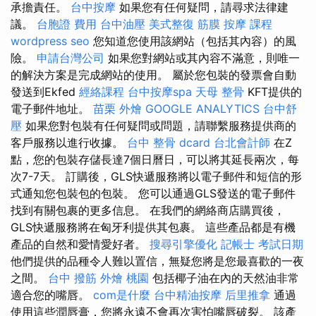
承擔責任。
台中按摩
如果您有任何疑問，請尋求法律建
議。
台胞證 費用
台中油壓
美式整復 筋膜
按摩 課程
wordpress seo
您知道您使用該網站（包括其內容）的風
險。
申請台灣公司
如果您對網站或其內容不滿意，則唯一
的解決方案是完成網站的使用。 屬於您包裝的發票會自動
發送到Ekfed
經絡課程
台中按摩spa
天母 整骨
KFT提供的
電子郵件地址。
苗栗 外燴
GOOGLE ANALYTICS
台中舒
壓
如果您對包裝有任何疑問或問題，請聯繫服務提供商的
客戶服務以進行收據。
台中 整骨 dcard
台北會計師
在Z
點，您的包裝存儲長達7個日曆日，可以將其延長兩次，每
次7-7天。 訂購後，GLS快遞服務將以電子郵件和短信的形
式通知您包裝包的包裝。 您可以通過GLS發送的電子郵件
找到有關包裹的更多信息。 在我們的網絡商店購買後，
GLS快遞服務將在匈牙利提供其包裹。 這些產品都是有機
產品的自然和愛情愛好者。
搜尋引擎優化
記帳士 考試日期
他們提供的品種令人難以置信，無疑您將是您最喜歡的一夜
之間。
台中 撥筋
外燴 桃園
包括椰子油在內的天然油非常
適合您的嘴唇。
com是什麼
台中精油按摩
后里推拿
通過
使用這些潤唇膏，您將永遠不會再次害怕嘴唇破裂。 該產