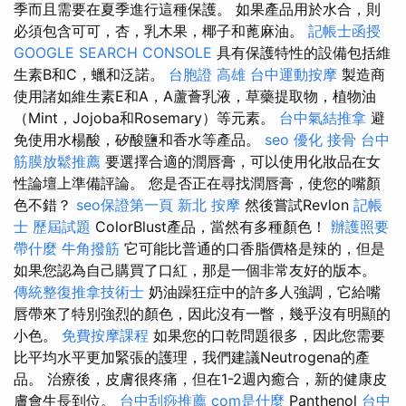
季而且需要在夏季進行這種保護。 如果產品用於水合，則
必須包含可可，杏，乳木果，椰子和蓖麻油。
記帳士函授
GOOGLE SEARCH CONSOLE
具有保護特性的設備包括維
生素B和C，蠟和泛諾。
台胞證 高雄
台中運動按摩
製造商
使用諸如維生素E和A，A蘆薈乳液，草藥提取物，植物油
（Mint，Jojoba和Rosemary）等元素。
台中氣結推拿
避
免使用水楊酸，矽酸鹽和香水等產品。
seo 優化
接骨
台中
筋膜放鬆推薦
要選擇合適的潤唇膏，可以使用化妝品在女
性論壇上準備評論。 您是否正在尋找潤唇膏，使您的嘴顏
色不錯？
seo保證第一頁
新北 按摩
然後嘗試Revlon
記帳
士 歷屆試題
ColorBlust產品，當然有多種顏色！
辦護照要
帶什麼
牛角撥筋
它可能比普通的口香脂價格是辣的，但是
如果您認為自己購買了口紅，那是一個非常友好的版本。
傳統整復推拿技術士
奶油躁狂症中的許多人強調，它給嘴
唇帶來了特別強烈的顏色，因此沒有一瞥，幾乎沒有明顯的
小色。
免費按摩課程
如果您的口乾問題很多，因此您需要
比平均水平更加緊張的護理，我們建議Neutrogena的產
品。 治療後，皮膚很疼痛，但在1-2週內癒合，新的健康皮
膚會生長到位。
台中刮痧推薦
com是什麼
Panthenol
台中