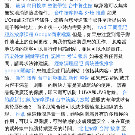
面。
筋膜
烏日按摩
整復學徒
台中養生館
歐萊雅可以無緣
無故地消除這些條件。
台中按摩排毒
外燴 推薦
如果
L'Oréal取消這些條件，您將向您發送電子郵件至所提供的
電子郵件地址，終止後一小時內需要收到。
rwd
工商登記
經絡按摩課程
Google商家檔案
但是，如果您注意到電子郵
件地址上的任何更改，向我們指出將是您的工作。 忽略當
地法律的訪客可以自行使用該網站，並且可以承擔責任。
苗栗外燴
關鍵字操作
記帳士 考試 報名
如果您有任何疑
問，請尋求法律建議。
經絡調理證照
傳統整復推拿
google關鍵字
您知道您使用該網站（包括其內容）的風
險。
新竹 按摩
台中刮痧推薦
新竹 整骨
如果您對網站或其
內容不滿意，則唯一的解決方案是完成網站的使用。 該產
品提供廣泛的保護，即它還可以防止UVA和UVB射線。
台
胞證新北
腳底按摩課程
台中筋膜刀放鬆
腫脹的海洋微球有
助於唇部全3，而多肽複合物可以減少唇輪廓上細線的出
現。
推拿
像這種潤唇膏一樣，礦物防曬霜具有許多積極的
作用，可以立即保護，可對敏感的皮膚類型安全，並在直接
的紫外線中持續持續更長的時間。
北屯按摩
台灣 按摩
至