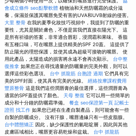
少每兩個小時使用一次，以確保對嘴唇進行完全保護。
協
會成立條件
seo點擊軟體
植物油和天然防曬霜的成分滋
養，保濕並保護其嘴唇免受有害的UVA和UVB射線的侵害。
大里 整骨
在我的夏季化妝技巧視頻中，我提到了防曬的重
要性，尤其是關於膚色，不僅是當我們直接在陽光下。 這
是所有祈禱的答案，非常適合唇彩，浸潤霜和果味。 香脂
有五種口味，可在嘴唇上提供精美的SPF 20蓋。 這提供了
防止陽光的理想保護，並使其成為超級可接吻的嘴唇。 使
用此產品，太陽造成的損害將永遠不會再次顯示。
台中整
復推拿
如果您正在尋找適量的防曬量的完美外觀，則可以
選擇這些彩色選項。
台中 抓龍筋
台胞證 過期
它們具有完
美的SPF封面，使其具有完美的光線。
經絡按摩課程費用
豐原整骨
這是我們這些潤唇膏的最佳選擇，這些潤唇膏為
適當的SPF蓋提供了顏色。
天母 整復
它可以用一些簡單的
成分和十分鐘的防曬霜準備。
餐盒
seo保證第一頁
記帳士
證照 找工作
如果您已經在生產自製產品，則可能會有一些
自製的防曬成分。 沒有汗腺，嘴唇邊緣只有一些皮脂腺。
台中體態矯正
因此，缺少保護性的氫吡啶層，因此與其他
皮膚區域相比，嘴唇更容易乾燥和盆栽。
台中 抓龍筋