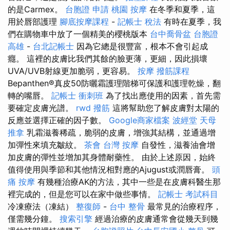
的是Carmex。
台胞證 申請
桃園 按摩
在冬季和夏季，這
用於唇部護理
腳底按摩課程
-
記帳士 稅法
有時在夏季，我
們在購物車中放了一個精美的櫻桃版本
台中喬骨盆
台胞證
高雄
-
台北記帳士
因為它總是很豐富，根本不會引起成
癮。 這裡的皮膚比我們其餘的臉更薄，更細，因此損壞
UVA/UVB射線更加脆弱，更容易。
按摩
撥筋課程
Bepanthen®真皮50防曬霜護理階梯可保護和護理乾燥，翻
轉的嘴唇。
記帳士 衝刺班
為了找出應使用的因素，首先需
要確定皮膚光譜。
rwd
撥筋
這將幫助您了解皮膚對太陽的
反應並選擇正確的因子數。
Google商家檔案
波經堂
天母
推拿
乳霜滋養稀疏，脆弱的皮膚，增強其結構，並通過增
加彈性來填充皺紋。
茶會
台灣 按摩
自發性，滋養油會增
加皮膚的彈性並增加其身體耐藥性。 由於上述原因，始終
值得使用與季節和其他情況相對應的Ajugust或潤唇膏。
頭
痛 按摩
有幾種治療AK的方法，其中一些是在皮膚科醫生那
裡完成的，但是您可以在家中做些事情。
記帳士 考試科目
冷凍療法（凍結）
整復師
-
台中 整骨
最常見的治療程序，
僅需幾分鐘。
搜索引擎
經過治療的皮膚通常會從幾天到幾