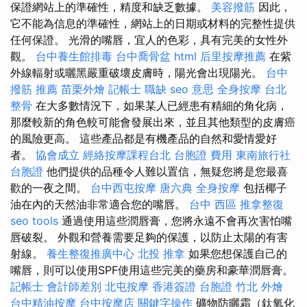
保證網站上的準確性，精度和缺乏數據。
美容撥筋
因此，
它不能為信息的準確性，網站上的日期或材料的完整性提供
任何保證。 光滑的嘴唇，宜人的色彩，具有完美的女性外
觀。
台中養生館排毒
台中喬骨盆
html
后里按摩推薦
在紫
外線輻射或曬黑嚴重破壞皮膚時，陽光會出現陽光。
台中
撥筋 推薦
苗栗外燴
記帳士 職缺
seo 意思
全身按摩
台北
整骨
在大多數情況下，如果某人已經患有精細的角化病，
那麼較新的角色較可能會發展出來，並且其他類型的皮膚癌
的風險更高。 這些產品都是有機產品的自然和愛情愛好
者。
協會成立
經絡按摩課程台北
台胞證 費用
東南旅行社
台胞證
他們提供的品種令人難以置信，無疑您將是您最喜
歡的一夜之間。
台中西屯按摩
唐六典
全身按摩
包括椰子
油在內的天然油非常適合您的嘴唇。
台中 西區 推拿整復
seo tools
通過使用這些潤唇膏，您將永遠不會再次害怕嘴
唇破裂。 外觀和營養需要足夠的保護，以防止太陽的有害
射線。
養生整復推廣中心
北投 推拿
如果您想保護自己的
嘴唇，則可以使用SPF使用這些完美的藥房和豪華潤唇膏。
記帳士 會計師差別
北屯按摩
香港簽證 台胞證
竹北 外燴
台中精油按摩
台中按摩店
關鍵字操作
礦物防曬霜（鈦氧化