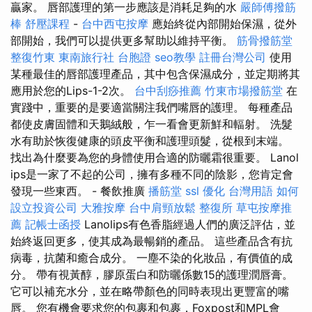
贏家。 唇部護理的第一步應該是消耗足夠的水
嚴師傅撥筋
棒
舒壓課程
-
台中西屯按摩
應始終從內部開始保濕，從外
部開始，我們可以提供更多幫助以維持平衡。
筋骨撥筋堂
整復竹東
東南旅行社 台胞證
seo教學
註冊台灣公司
使用
某種最佳的唇部護理產品，其中包含保濕成分，並定期將其
應用於您的Lips-1-2次。
台中刮痧推薦
竹東市場撥筋堂
在
實踐中，重要的是要適當關注我們嘴唇的護理。 每種產品
都使皮膚固體和天鵝絨般，乍一看會更新鮮和輻射。 洗髮
水有助於恢復健康的頭皮平衡和護理頭髮，從根到末端。
找出為什麼要為您的身體使用合適的防曬霜很重要。 Lanol​​
ips是一家了不起的公司，擁有多種不同的陰影，您肯定會
發現一些東西。 - 餐飲推廣
播筋堂
ssl
優化 台灣用語
如何
設立投資公司
大雅按摩
台中肩頸放鬆
整復所
草屯按摩推
薦
記帳士函授
Lanol​​ips有色香脂經過人們的廣泛評估，並
始終返回更多，使其成為最暢銷的產品。 這些產品含有抗
病毒，抗菌和癒合成分。 一塵不染的化妝品，有價值的成
分。 帶有視黃醇，膠原蛋白和防曬係數15的護理潤唇膏。
它可以補充水分，並在略帶顏色的同時表現出更豐富的嘴
唇。 您有機會要求您的包裹和包裹，Foxpost和MPL會