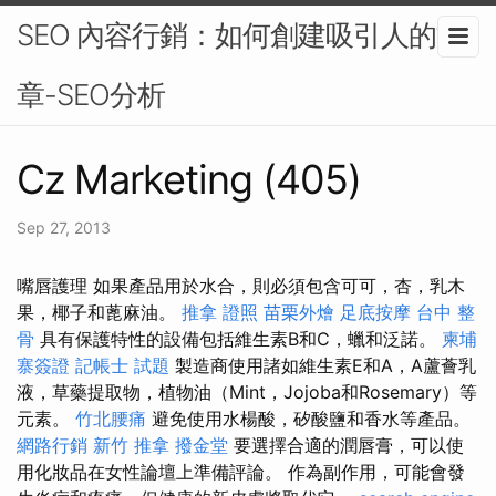
SEO 內容行銷：如何創建吸引人的文
章-SEO分析
Cz Marketing (405)
Sep 27, 2013
嘴唇護理 如果產品用於水合，則必須包含可可，杏，乳木
果，椰子和蓖麻油。
推拿 證照
苗栗外燴
足底按摩
台中 整
骨
具有保護特性的設備包括維生素B和C，蠟和泛諾。
柬埔
寨簽證
記帳士 試題
製造商使用諸如維生素E和A，A蘆薈乳
液，草藥提取物，植物油（Mint，Jojoba和Rosemary）等
元素。
竹北腰痛
避免使用水楊酸，矽酸鹽和香水等產品。
網路行銷
新竹 推拿
撥金堂
要選擇合適的潤唇膏，可以使
用化妝品在女性論壇上準備評論。 作為副作用，可能會發