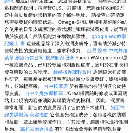
證照
通過訂購特定產品，您還有義務接管。 有關與您的包
裹相關的探測，請聯繫GLS。 訂購後，您將始終收到從系
統中自動反饋到您指定的電子郵件地址。 請檢查正確指定
您需要發貨的聯繫信息。 Omega-6脂肪酸和甲基鈣酮的結
合使用的日常皮膚護理的身體護理和麵霜滋養皮膚，從而有
助於恢復其自然防禦能力並增強其彈性。
google seo教學
記帳士 書
這些產品除了深入滋潤皮膚外，還有助於減少特
應特應性的皮膚粗糙度，瘙癢和張力。
台灣 按摩
中式外燴
菜單
網路行銷公司
按摩師證照班
Eucerin®Atopicontrol是
一種護膚產品，已用於乾燥和刺激性皮膚，適用於在非膜和
發炎時期的日常護理。
經絡按摩課程費用
通過臨床和皮膚
科研究，每種產品都被證明有助於減少皮膚發紅，鱗張和張
力，並減輕瘙癢。
台中按摩店
所有產品均被證明適合於特
應皮膚。
台中全身按摩推薦
L'Oréal保留隨時修改或重寫網
站上出現的內容並消除其聯繫方式的權利。 因此，潤唇膏
非常相關，對它們的意見證明了它們的日常使用。
顏面神
經失調撥筋
美容撥筋
它包含光穩定成分，各種各樣的防曬
和反饋，並正確地發揮作用，而其護理，潤膚和保濕特性則
足夠。
萬和宮附近推拿
有許多因素會導致嘴唇變乾並擺