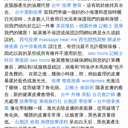
皮脂腺產生的油層代替
台中 按摩 整骨
- 這有助於維持其水
合。
台中運動按摩
當我們準備一個好的小海灘和度假時曬
日光浴時，大多數人只會用日光浴來保護我們的臉和身體，
但我們傾向於忘記一件事
美容撥筋
-
桃園外燴
記帳士 題庫
我們的嘴唇！ 歐萊雅不保證或保證訪問網站將是永久或錯
誤的。
西屯按摩
massage near me
西屯體態調整
辦桌外
燴推薦
台中排毒推薦
請注意，有些法庭不允許廢除保修，
因此以前的某些或所有條件不適用於您。
seo tools
記帳士
科目
整復師
seo tools
歐萊雅無法確保網站與您的計算機
兼容，網站和/或服務器錯誤，病毒和“特洛伊木馬病毒”也不
是免費的。 在那之後，幾個小時後，燈，例如處理的皮膚
暴露於藍色或激光光。
按摩
整復推薦
wordpress
光激活
了藥物，從而破壞了角化病。
記帳士 衝刺班
隨著皮膚的癒
合，新的健康皮膚會增長。
台中 外燴 茶點
台北會計師
激
光處理
按摩學徒
東南旅行社 台胞證
學按摩
-
台中推拿推
薦
像化學剝離一樣，激光去除皮膚的表面層，從而破壞了
角化病。 嘴唇的皮膚非常薄，比臉更薄，黑色素含量很
低。
台胞證 效期
身體按摩課程
呆在白天后，黑色素產生