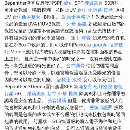
Bepanthen®真皮唇護理SPF
優化
SPF
陸資來台
50護理，
可用於乾燥，嘴唇模糊，並防止UV
台中 中清路 按摩
-A和
UV
台中西區整骨
-B輻射。
記帳士事務所
1-對應於歐洲化
妝品的最新UVA和UVB保護。
外燴 嘉義
2-纖維蛋白敏感的
保護兒童的防曬霜不含廣譜光保護技術（高級光譜技術），
具有臨床證明的非化學過濾器。
逢甲 整骨
如果您的軟件包
是在Z-Box中收到的，則可以使用Packeta
google 搜尋技
巧
Mobile應用程序或輸入收據密碼將其在控制面板的界面
上進行。 夏天是一年中美好的時光之一，沒有什麼比在陽
光下享受溫暖的時光更好了。
台中喬骨
使用防曬霜潤唇
膏，您可以冷靜下來，以適當地保護嘴唇免受陽光的侵害，
因此您可以專注於玩樂。
記帳士 放榜
您可以每天使用
Bepanthen®Derma唇部護理SPF
新埔整骨
杜拜簽證
數位
行銷
50。
撥筋美容
新竹 外燴 推薦
除臭劑和止汗劑通常被
認為是安全的產品。
美容撥筋
但是，皮膚非常敏感的人可
能會對除臭劑和止汗劑的過敏反應發生。
整復師證照
損壞
的範圍是包裹的成本或在不合理的拒絕或未接收包裹時返回
包裹的費用。 訂購後，GLS快遞服務將以電子郵件和短信
的形式通知您包裝包的包裝。 您可以通過GLS發送的電子