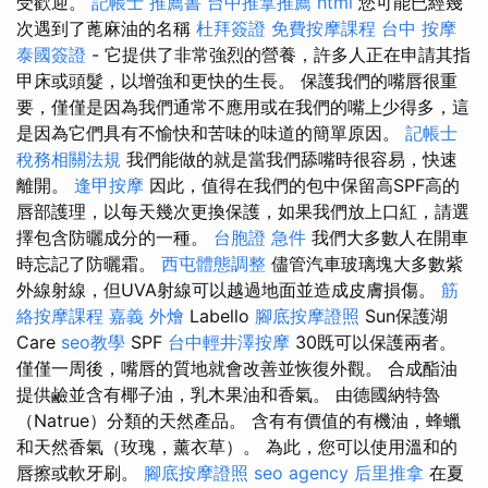
受歡迎。
記帳士 推薦書
台中推拿推薦
html
您可能已經幾
次遇到了蓖麻油的名稱
杜拜簽證
免費按摩課程
台中 按摩
泰國簽證
- 它提供了非常強烈的營養，許多人正在申請其指
甲床或頭髮，以增強和更快的生長。 保護我們的嘴唇很重
要，僅僅是因為我們通常不應用或在我們的嘴上少得多，這
是因為它們具有不愉快和苦味的味道的簡單原因。
記帳士
稅務相關法規
我們能做的就是當我們舔嘴時很容易，快速
離開。
逢甲按摩
因此，值得在我們的包中保留高SPF高的
唇部護理，以每天幾次更換保護，如果我們放上口紅，請選
擇包含防曬成分的一種。
台胞證 急件
我們大多數人在開車
時忘記了防曬霜。
西屯體態調整
儘管汽車玻璃塊大多數紫
外線射線，但UVA射線可以越過地面並造成皮膚損傷。
筋
絡按摩課程
嘉義 外燴
Labello
腳底按摩證照
Sun保護湖
Care
seo教學
SPF
台中輕井澤按摩
30既可以保護兩者。
僅僅一周後，嘴唇的質地就會改善並恢復外觀。 合成酯油
提供鹼並含有椰子油，乳木果油和香氣。 由德國納特魯
（Natrue）分類的天然產品。 含有有價值的有機油，蜂蠟
和天然香氣（玫瑰，薰衣草）。 為此，您可以使用溫和的
唇擦或軟牙刷。
腳底按摩證照
seo agency
后里推拿
在夏