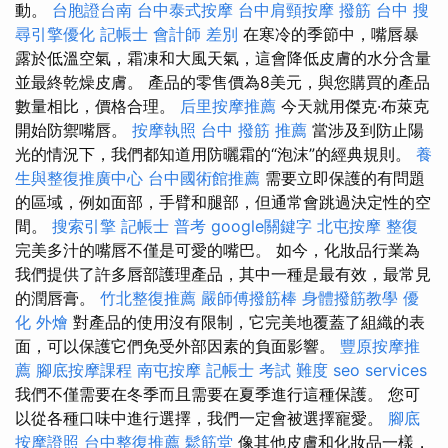
動。
台胞證台南
台中泰式按摩
台中肩頸按摩
撥筋 台中
搜
尋引擎優化
記帳士 會計師 差別
在寒冷的季節中，嘴唇暴
露於低溫空氣，霜凍和大風天氣，這會降低皮膚的水分含量
並最終乾燥皮膚。 產品的零售價為8美元，與您購買的產品
數量相比，價格合理。
后里按摩推薦
今天就用傑克·布萊克
開始防禦嘴唇。
按摩執照
台中 撥筋 推薦
當涉及到防止陽
光的情況下，我們都知道用防曬霜的“泡沫”的經典規則。
養
生與整復推廣中心
台中國術館推薦
需要立即保護的有問題
的區域，例如面部，手臂和腿部，但通常會跳過決定性的空
間。
搜索引擎
記帳士 普考
google關鍵字
北屯按摩
整復
完美多汁的嘴唇不僅是可愛的嘴巴。 如今，化妝品行業為
我們提供了許多唇部護理​​產品，其中一種是最有效，最常見
的潤唇膏。
竹北整復推薦
嚴師傅撥筋棒
身體撥筋教學
優
化
外燴
對產品的使用沒有限制，它完美地覆蓋了組織的表
面，可以保護它們免受外部因素的負面影響。
豐原按摩推
薦
腳底按摩課程
南屯按摩
記帳士 考試 難度
seo services
我們不僅需要在冬季而且需要在夏季進行這種保護。 您可
以從各種口味中進行選擇，我們一定會被選擇寵愛。
腳底
按摩證照
台中整復推薦
鬆筋堂
像其他皮膚和化妝品一樣，