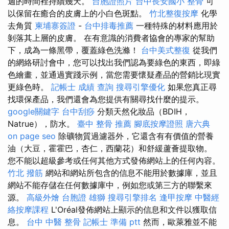
週的時間裡持續幾天。
台胞證照片
台中長安國小 整骨
可
以保留在癒合的皮膚上的小白色斑點。
竹北整復按摩
化學
去角質
柬埔寨簽證
-
台中排毒推薦
一種特殊的材料應用於
剝落其上層的皮膚。 在有意識的消費者協會的專家的幫助
下，成為一條黑帶，覆蓋綠色洗滌！
台中美式整復
從我們
的網絡研討會中，您可以找出我們認為要綠色的東西，即綠
色繪畫，並通過實踐示例，當您需要懷疑產品的營銷比現實
更綠色時。
記帳士 成績 查詢
搜尋引擎優化
如果您真正尋
找環保產品，我們還會為您提供有關尋找什麼的提示。
google關鍵字
台中刮痧
分類天然化妝品（BDIH，
Natrue），防水。
臺中 整骨 推薦
腳底按摩證照
唐六典
on page seo
除礦物質過濾器外，它還含有有價值的營養
油（大豆，霍霍巴，杏仁，西蘭花）和舒緩蘆薈提取物。
您不能以超級參考或任何其他方式發佈網站上的任何內容。
竹北 撥筋
網站和網站所包含的信息不能用於數據庫，並且
網站不能存儲在任何數據庫中，例如您或第三方的聯繫來
源。
高級外燴
台胞證 雄獅
搜尋引擎排名
逢甲按摩
中醫經
絡按摩課程
L'Oréal發佈網站上顯示的信息和文件以獲取信
息。
台中 中醫 整骨
記帳士 準備 ptt
然而，歐萊雅並不能