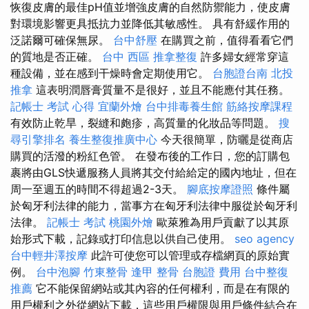
恢復皮膚的最佳pH值並增強皮膚的自然防禦能力，使皮膚
對環境影響更具抵抗力並降低其敏感性。 具有舒緩作用的
泛諾爾可確保無尿。
台中舒壓
在購買之前，值得看看它們
的質地是否正確。
台中 西區 推拿整復
許多婦女經常穿這
種設備，並在感到干燥時會定期使用它。
台胞證台南
北投
推拿
這表明潤唇膏質量不是很好，並且不能應付其任務。
記帳士 考試 心得
宜蘭外燴
台中排毒養生館
筋絡按摩課程
有效防止乾旱，裂縫和皰疹，高質量的化妝品等問題。
搜
尋引擎排名
養生整復推廣中心
今天很簡單，防曬是從商店
購買的活潑的粉紅色管。 在發布後的工作日，您的訂購包
裹將由GLS快遞服務人員將其交付給給定的國內地址，但在
周一至週五的時間不得超過2-3天。
腳底按摩證照
條件屬
於匈牙利法律的能力，當事方在匈牙利法律中服從於匈牙利
法律。
記帳士 考試
桃園外燴
歐萊雅為用戶貢獻了以其原
始形式下載，記錄或打印信息以供自己使用。
seo agency
台中輕井澤按摩
此許可使您可以管理或存檔網頁的原始實
例。
台中泡腳
竹東整骨
逢甲 整骨
台胞證 費用
台中整復
推薦
它不能保留網站或其內容的任何權利，而是在有限的
用戶權利之外從網站下載，這些用戶權限與用戶條件結合在