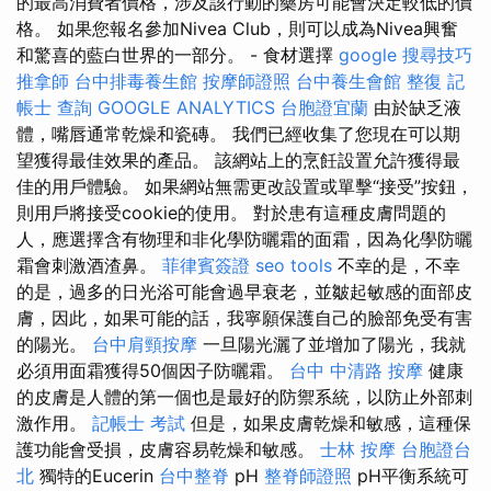
的最高消費者價格，涉及該行動的藥房可能會決定較低的價
格。 如果您報名參加Nivea Club，則可以成為Nivea興奮
和驚喜的藍白世界的一部分。 - 食材選擇
google 搜尋技巧
推拿師
台中排毒養生館
按摩師證照
台中養生會館
整復
記
帳士 查詢
GOOGLE ANALYTICS
台胞證宜蘭
由於缺乏液
體，嘴唇通常乾燥和瓷磚。 我們已經收集了您現在可以期
望獲得最佳效果的產品。 該網站上的烹飪設置允許獲得最
佳的用戶體驗。 如果網站無需更改設置或單擊“接受”按鈕，
則用戶將接受cookie的使用。 對於患有這種皮膚問題的
人，應選擇含有物理和非化學防曬霜的面霜，因為化學防曬
霜會刺激酒渣鼻。
菲律賓簽證
seo tools
不幸的是，不幸
的是，過多的日光浴可能會過早衰老，並皺起敏感的面部皮
膚，因此，如果可能的話，我寧願保護自己的臉部免受有害
的陽光。
台中肩頸按摩
一旦陽光灑了並增加了陽光，我就
必須用面霜獲得50個因子防曬霜。
台中 中清路 按摩
健康
的皮膚是人體的第一個也是最好的防禦系統，以防止外部刺
激作用。
記帳士 考試
但是，如果皮膚乾燥和敏感，這種保
護功能會受損，皮膚容易乾燥和敏感。
士林 按摩
台胞證台
北
獨特的Eucerin
台中整脊
pH
整脊師證照
pH平衡系統可