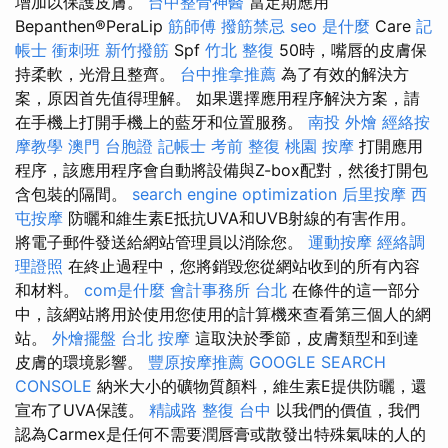
增加以保護皮膚。
台中整骨神醫
當定期應用
Bepanthen®PeraLip
筋師傅
撥筋禁忌
seo 是什麼
Care
記
帳士 衝刺班
新竹撥筋
Spf
竹北 整復
50時，嘴唇的皮膚保
持柔軟，光滑且整齊。
台中推拿推薦
為了有效的解決方
案，原因首先值得理解。 如果選擇應用程序解決方案，請
在手機上打開手機上的藍牙和位置服務。
南投 外燴
經絡按
摩教學
澳門 台胞證
記帳士 考前
整復
桃園 按摩
打開應用
程序，該應用程序會自動將設備與Z-box配對，然後打開包
含包裝的隔間。
search engine optimization
后里按摩
西
屯按摩
防曬和維生素E抵抗UVA和UVB射線的有害作用。
將電子郵件發送給網站管理員以消除您。
運動按摩
經絡調
理證照
在終止過程中，您將銷毀您從網站收到的所有內容
和材料。
com是什麼
會計事務所 台北
在條件的這一部分
中，該網站將用於使用您使用的計算機來查看第三個人的網
站。
外燴擺盤
台北 按摩
這取決於季節，皮膚類型和到達
皮膚的環境影響。
豐原按摩推薦
GOOGLE SEARCH
CONSOLE
納米大小的礦物質顏料，維生素E提供防曬，還
宣布了UVA保護。
精誠路 整復 台中
以我們的價值，我們
認為Carmex是任何不需要潤唇膏或散發出特殊氣味的人的