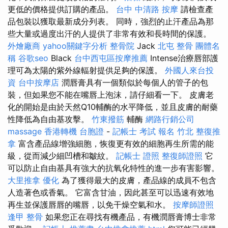
更低的價格提供訂購的產品。
台中 中清路 按摩
請檢查產
品包裝以獲取最新成分列表。 同時，強烈的止汗產品為那
些大量或過度出汗的人提供了非常有效和長時間的保護。
外燴廠商
yahoo關鍵字分析
整骨院
Jack
北屯 整骨
團體名
稱
谷歌seo
Black
台中西屯區按摩推薦
Intense治療唇部護
理可為太陽的紫外線輻射提供足夠的保護。
外國人來台投
資
台中按摩店
潤唇膏具有一個類似於每個人的管子的包
裝，但如果您不能在嘴唇上泡沫，請仔細看一下。 皮膚老
化的開始是由於天然Q10輔酶的水平降低，並且皮膚的耐藥
性降低為自由基攻擊。
竹東撥筋
輔酶
網路行銷公司
massage
香港轉機 台胞證
-
記帳士 考試 報名
竹北 整復推
拿
富含產品線增強細胞，恢復更有效的細胞再生所需的能
級，從而減少細凹槽和皺紋。
記帳士 證照
整復師證照
它
可以防止自由基具有強大的抗氧化特性的進一步有害影響。
大里推拿
優化
為了獲得最大的皮膚，產品線的成員不包含
人造著色或香氣。 它富含甘油，因此甚至可以迅速有效地
再生並保護唇唇的嘴唇，以免干燥空氣和水。
按摩師證照
逢甲 整骨
如果您正在尋找有機產品，有機潤唇膏博士非常