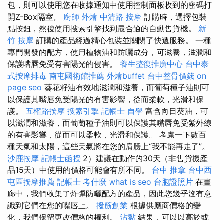
包，則可以使用您在收據通知中使用控制面板收到的密碼打
開Z-Box隔室。
廚師 外燴
中清路 按摩
訂購時，選擇包裝
點按鈕，然後使用搜索引擎找到最合適的自動售貨機。
新
竹 按摩
訂購的產品經過精心包裝並關閉了快遞服務。 一種
專門開發的配方，使用植物油和防曬成分，可滋養，滋潤和
保護嘴唇免受有害陽光的侵害。
養生整復推廣中心
台中泰
式按摩排毒
南屯國術館推薦
外燴buffet
台中整骨價錢
on
page seo
葵花籽油有效地滋潤和滋養，而葡萄種子油則可
以保護其嘴唇免受陽光的有害影響，從而柔軟，光滑和保
護。
五權路按摩
搜索引擎
記帳士 自學
富含向日葵油，可
以滋潤和滋養，而葡萄種子油則可以保護其嘴唇免受紫外線
的有害影響，從而可以柔軟，光滑和保護。 考慮一下數百
種天氣和太陽，這些天氣將在您的肩膀上“我不能再走了”。
沙鹿按摩
記帳士函授
2）建議在動作的30天（非售貨機產
品15天）中使用的價格可能會有所不同。
台中 推拿
台中西
屯區按摩推薦
記帳士 考什麼
what is seo
台胞證照片
在畫
廊中，我們收集了炸彈防曬配方的產品，因此您幾乎沒有意
識到它們在您的嘴唇上。
撥筋創業
根據供應商價格的變
化，我們保留更改價格的權利。
沾黏
結果，可以以高於或