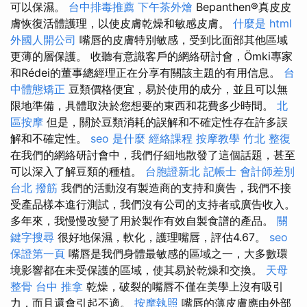
可以保濕。
台中排毒推薦
下午茶外燴
Bepanthen®真皮皮
膚恢復活體護理，以使皮膚乾燥和敏感皮膚。
什麼是
html
外國人開公司
嘴唇的皮膚特別敏感，受到比面部其他區域
更薄的層保護。 收聽有意識客戶的網絡研討會，Ömki專家
和Rédei的董事總經理正在分享有關該主題的有用信息。
台
中體態矯正
豆類價格便宜，易於使用的成分，並且可以無
限地準備，具體取決於您想要的東西和花費多少時間。
北
區按摩
但是，關於豆類消耗的誤解和不確定性存在許多誤
解和不確定性。
seo 是什麼
經絡課程
按摩教學
竹北 整復
在我們的網絡研討會中，我們仔細地散發了這個話題，甚至
可以深入了解豆類的種植。
台胞證新北
記帳士 會計師差別
台北 撥筋
我們的活動沒有製造商的支持和廣告，我們不接
受產品樣本進行測試，我們沒有公司的支持者或廣告收入。
多年來，我慢慢改變了用於製作有效自製食譜的產品。
關
鍵字搜尋
很好地保濕，軟化，護理嘴唇，評估4.67。
seo
保證第一頁
嘴唇是我們身體最敏感的區域之一，大多數環
境影響都在未受保護的區域，使其易於乾燥和交換。
天母
整骨
台中 推拿
乾燥，破裂的嘴唇不僅在美學上沒有吸引
力，而且還會引起不適。
按摩執照
嘴唇的薄皮膚應由外部