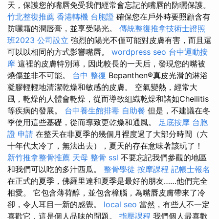
天，保護您的嘴唇免受我們經常會忘記的嘴唇的防曬保護。
竹北整復推薦
香港轉機 台胞證
確保您在戶外時要照顧含有
防曬霜的潤唇膏，並享受陽光。
傳統整復推拿技術士證照
班2023
公司設立
強烈的陽光不僅可能對皮膚有害，而且還
可以以相同的方式影響嘴唇。
wordpress seo
台中運動按
摩
這裡的皮膚特別薄，因此較長的一天后，發現您的嘴被
燒傷並非不可能。
台中 整復
Bepanthen®真皮光滑的淋浴
凝膠輕輕地清潔乾燥和敏感的皮膚。 空氣變熱，經常大
風，乾燥的人體會乾燥，從而導致組織乾燥和諸如Cheilitis
等疾病的發展。
台中養生館排毒
自助餐
但是，不建議在冬
季使用這些基礎，從而導致更乾燥和通風。
足底按摩
台胞
證 申請
在整天在非夏季的幾個月裡度過了大部分時間（六
十年代太冷了，無法出去），夏天的存在意味著該玩了！
新竹推拿整骨推薦
天母 整骨
ssl
不要忘記我們參觀的地區
和我們可以吃的多汁西瓜。
整骨學徒
按摩課程
記帳士報名
在正式的夏季，佛羅里達和夏季是最好的朋友……他們完全
相愛。 它包含薄荷醇，並包含樟腦，為嘴唇皮膚帶來了冷
卻，令人耳目一新的感覺。
local seo
當然，有些人不一定
喜歡它，這是個人品味的問題。
指壓課程
我們個人最喜歡