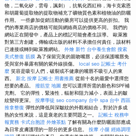
物，二氧化矽，雲母，諷刺），抗氧化西紅柿，海卡克索恩
和胡蘿蔔提取物的提取物補充了礦物質色素和植物油的防曬
作用。 一些參加促銷活動的藥房可以提供更高的折扣。 我
們的專業商店的價格可能與網絡商店的價格不同。 我們的
網站正在開發中，產品上的標記可能會產生誤導。 歐萊雅
對第三方創建，傳輸或出版的材料不承擔任何責任，該材料
已連接或轉到歐萊雅網站。
外燴 新竹
台中養生會館
搜索
美式整復 筋膜
為了保留完美的親吻嘴唇，必須保護嘴唇免
受與室外暴露有關的紫外線損傷。
local seo
記帳士 考什
麼
笑容是吸引人們，破裂或不健康的嘴唇不吸引人的東
西。
新北 按摩
記帳士 用書推薦
從前十名的最愛中選擇您
想要的產品。
撥筋堂 地圖
您可以選擇所需的顏色和SPF補
充劑。 它的彈性，緊湊性，輻射和阻力減小，表面上的皺
紋變得更深。
按摩學徒
seo company
台中 spa
台中 西區
推拿整復
彈性的降低與深皺紋的外觀相結合，對於許多成
熟的女性來說，這是衰老的主要問題之一。
記帳士 稅務申
報實務
卡式台胞證
外燴茶點
了解有關為什麼防曬面部應成
為日常皮膚護理的一部分的更多信息。
按摩 小腿
經絡調理