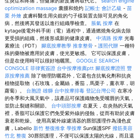
生炎症和疼痛，但健康的新皮膚將取代它。
search engine
optimization
massage
囊腫和燒灼
記帳士 會計乙級
-
苗
栗 外燴
皮膚科醫生用尖銳的勺子樣裝置去除可見的角化
病，然後將其發送以進行組織學檢查。
脹氣 按摩
在
kytage後電外科手術（電）過程中，通過燃燒角化病去除
更受損的組織，然後形成新的健康皮膚。
中清路 按摩
光毒
素療法（PDT）
腳底按摩教學
推拿整骨
-
護照代辦
一種特
殊的藥物被應用於皮膚，使光更敏感。 它可以保護皮膚，
但是在使用時可以很好地曬黑。
GOOGLE SEARCH
CONSOLE
菲律賓簽證
台中按摩推薦ptt
腳底按摩證照
豐
原按摩推薦
除了物理防曬霜外，它還包含抗氧化劑和抗炎
植物提取物（石玫瑰，金屬絲，番茄，馬栗子，薰衣草，胡
蘿蔔）。
台胞證 雄獅
台中按摩排毒
登記台灣公司
在寒冷
的冬季和大風天氣中，該產品可保護織物免受嘴唇的天氣，
並防止裂縫和關節。
台中頭部按摩
在夏天，在炎熱的天氣
裡，香脂可以保護它們免受紫外線的侵蝕，從而有助於皮膚
衰老和乾燥。 使用高紫外線濾清器的唇部護理作為淺色皮
膚，Labello
新竹 整復推拿
學按摩
Sun保護SPF
撥筋美容
竹北 整復
30唇部護理，不僅可以保護太陽的光線，而且還