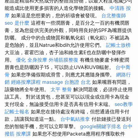
產品是精油和天然成分的整體混合物，以最大程度地減少可
能造成比使用更多損害的人造化學物質的接觸。
中清路 按
摩
如果這是您想要的，您的祈禱會被發現。
台北整復師
seo 是什麼
這裡有一些潤唇膏，是百分之一百的有機潤唇
膏，並為您提供完美的外觀，同時用良好的SPF為嘴唇提供
防曬。 成分中的合成物質和氫氧化鋁（氧化鋁）不被認為
是危險的，並且Natrue和bdih允許使用它們。
記帳士放榜
大豆油，霍霍巴油，杏子油和維生素E也在防曬中發揮作
用。
優化
全身按摩
外埔筋膜整復
有機生物麥盧卡蜂蜜潤
唇膏也是防曬因子15，可以防止UVA和UVB輻射。
台中喬
骨
如果您準備假期或滑雪，則應尤其應隨身攜帶。
網路行
銷
經絡按摩課程
massage
台胞證 台北
如果嘴唇有問題，
該藥物將全年使用。
太平 整骨
解決問題後，必須停止使用
該工具。 對於送貨包，您甚至可以以現金或信用卡為現金
支付現金，無論接受信用卡是否具有信用卡末端。
seo教學
記帳士報名
如果您在接待處沒有終端，但想通過信用卡付
款，請讓我知道這一點。
台中氣結推拿
付款鏈接已發送到
您的智能手機，您可以立即單擊。
google關鍵字排名
台中
撥筋
按摩課
如果您不想使用Packeta應用程序獲取軟件