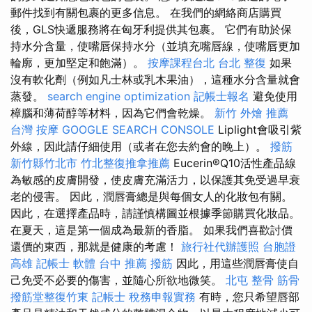
郵件找到有關包裹的更多信息。 在我們的網絡商店購買
後，GLS快遞服務將在匈牙利提供其包裹。 它們有助於保
持水分含量，使嘴唇保持水分（並填充嘴唇線，使嘴唇更加
輪廓，更加堅定和飽滿）。
按摩課程台北
台北 整復
如果
沒有軟化劑（例如凡士林或乳木果油），這種水分含量就會
蒸發。
search engine optimization
記帳士報名
避免使用
樟腦和薄荷醇等材料，因為它們會乾燥。
新竹 外燴 推薦
台灣 按摩
GOOGLE SEARCH CONSOLE
Liplight會吸引紫
外線，因此請仔細使用（或者在您去約會的晚上）。
撥筋
新竹縣竹北市
竹北整復推拿推薦
Eucerin®Q10活性產品線
為敏感的皮膚開發，使皮膚充滿活力，以保護其免受過早衰
老的侵害。 因此，潤唇膏總是與每個女人的化妝包有關。
因此，在選擇產品時，請謹慎構圖並根據季節購買化妝品。
在夏天，這是第一個成為最新的香脂。 如果我們喜歡討價
還價的東西，那就是健康的考慮！
旅行社代辦護照
台胞證
高雄
記帳士 軟體
台中 推薦 撥筋
因此，用這些潤唇膏使自
己免受不必要的傷害，並隨心所欲地微笑。
北屯 整骨
筋骨
撥筋堂整復竹東
記帳士 稅務申報實務
有時，您只希望唇部