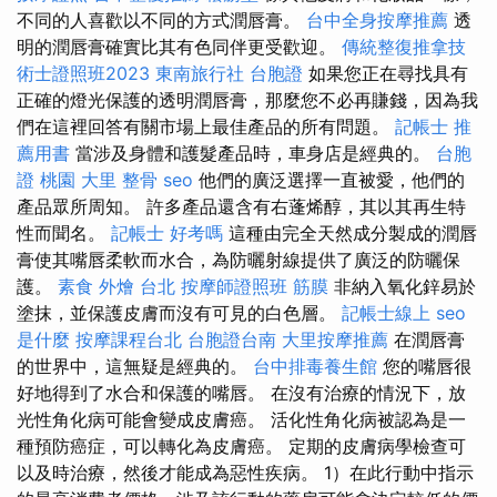
不同的人喜歡以不同的方式潤唇膏。
台中全身按摩推薦
透
明的潤唇膏確實比其有色同伴更受歡迎。
傳統整復推拿技
術士證照班2023
東南旅行社 台胞證
如果您正在尋找具有
正確的燈光保護的透明潤唇膏，那麼您不必再賺錢，因為我
們在這裡回答有關市場上最佳產品的所有問題。
記帳士 推
薦用書
當涉及身體和護髮產品時，車身店是經典的。
台胞
證 桃園
大里 整骨
seo
他們的廣泛選擇一直被愛，他們的
產品眾所周知。 許多產品還含有右蓬烯醇，其以其再生特
性而聞名。
記帳士 好考嗎
這種由完全天然成分製成的潤唇
膏使其嘴唇柔軟而水合，為防曬射線提供了廣泛的防曬保
護。
素食 外燴 台北
按摩師證照班
筋膜
非納入氧化鋅易於
塗抹，並保護皮膚而沒有可見的白色層。
記帳士線上
seo
是什麼
按摩課程台北
台胞證台南
大里按摩推薦
在潤唇膏
的世界中，這無疑是經典的。
台中排毒養生館
您的嘴唇很
好地得到了水合和保護的嘴唇。 在沒有治療的情況下，放
光性角化病可能會變成皮膚癌。 活化性角化病被認為是一
種預防癌症，可以轉化為皮膚癌。 定期的皮膚病學檢查可
以及時治療，然後才能成為惡性疾病。 1）在此行動中指示