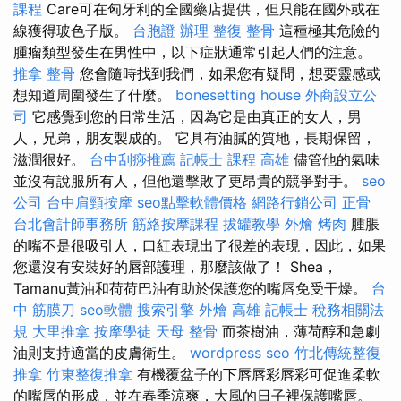
課程
Care可在匈牙利的全國藥店提供，但只能在國外或在
線獲得玻色子版。
台胞證 辦理
整復 整骨
這種極其危險的
腫瘤類型發生在男性中，以下症狀通常引起人們的注意。
推拿 整骨
您會隨時找到我們，如果您有疑問，想要靈感或
想知道周圍發生了什麼。
bonesetting house
外商設立公
司
它感覺到您的日常生活，因為它是由真正的女人，男
人，兄弟，朋友製成的。 它具有油膩的質地，長期保留，
滋潤很好。
台中刮痧推薦
記帳士 課程 高雄
儘管他的氣味
並沒有說服所有人，但他還擊敗了更昂貴的競爭對手。
seo
公司
台中肩頸按摩
seo點擊軟體價格
網路行銷公司
正骨
台北會計師事務所
筋絡按摩課程
拔罐教學
外燴 烤肉
腫脹
的嘴不是很吸引人，口紅表現出了很差的表現，因此，如果
您還沒有安裝好的唇部護理，那麼該做了！ Shea，
Tamanu黃油和荷荷巴油有助於保護您的嘴唇免受干燥。
台
中 筋膜刀
seo軟體
搜索引擎
外燴 高雄
記帳士 稅務相關法
規
大里推拿
按摩學徒
天母 整骨
而茶樹油，薄荷醇和急劇
油則支持適當的皮膚衛生。
wordpress seo
竹北傳統整復
推拿
竹東整復推拿
有機覆盆子的下唇唇彩唇彩可促進柔軟
的嘴唇的形成，並在春季涼爽，大風的日子裡保護嘴唇。