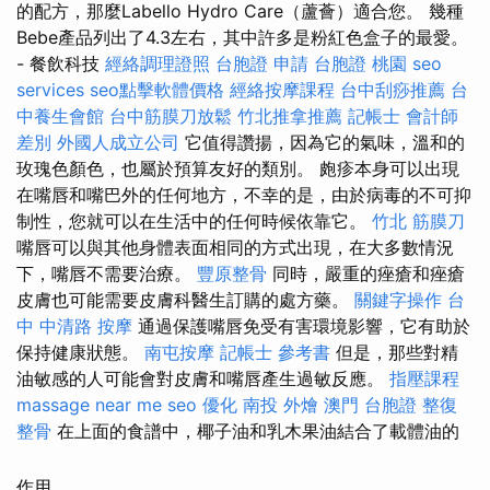
的配方，那麼Labello Hydro Care（蘆薈）適合您。 幾種
Bebe產品列出了4.3左右，其中許多是粉紅色盒子的最愛。
- 餐飲科技
經絡調理證照
台胞證 申請
台胞證 桃園
seo
services
seo點擊軟體價格
經絡按摩課程
台中刮痧推薦
台
中養生會館
台中筋膜刀放鬆
竹北推拿推薦
記帳士 會計師
差別
外國人成立公司
它值得讚揚，因為它的氣味，溫和的
玫瑰色顏色，也屬於預算友好的類別。 皰疹本身可以出現
在嘴唇和嘴巴外的任何地方，不幸的是，由於病毒的不可抑
制性，您就可以在生活中的任何時候依靠它。
竹北 筋膜刀
嘴唇可以與其他身體表面相同的方式出現，在大多數情況
下，嘴唇不需要治療。
豐原整骨
同時，嚴重的痤瘡和痤瘡
皮膚也可能需要皮膚科醫生訂購的處方藥。
關鍵字操作
台
中 中清路 按摩
通過保護嘴唇免受有害環境影響，它有助於
保持健康狀態。
南屯按摩
記帳士 參考書
但是，那些對精
油敏感的人可能會對皮膚和嘴唇產生過敏反應。
指壓課程
massage near me
seo 優化
南投 外燴
澳門 台胞證
整復
整骨
在上面的食譜中，椰子油和乳木果油結合了載體油的
作用。