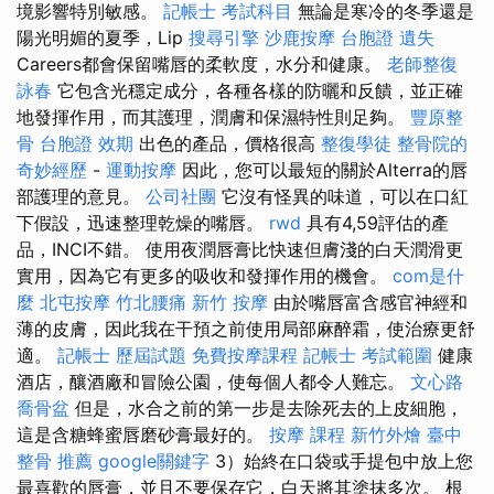
境影響特別敏感。
記帳士 考試科目
無論是寒冷的冬季還是
陽光明媚的夏季，Lip
搜尋引擎
沙鹿按摩
台胞證 遺失
Careers都會保留嘴唇的柔軟度，水分和健康。
老師整復
詠春
它包含光穩定成分，各種各樣的防曬和反饋，並正確
地發揮作用，而其護理，潤膚和保濕特性則足夠。
豐原整
骨
台胞證 效期
出色的產品，價格很高
整復學徒
整骨院的
奇妙經歷
-
運動按摩
因此，您可以最短的關於Alterra的唇
部護理的意見。
公司社團
它沒有怪異的味道，可以在口紅
下假設，迅速整理乾燥的嘴唇。
rwd
具有4,59評估的產
品，INCI不錯。 使用夜潤唇膏比快速但膚淺的白天潤滑更
實用，因為它有更多的吸收和發揮作用的機會。
com是什
麼
北屯按摩
竹北腰痛
新竹 按摩
由於嘴唇富含感官神經和
薄的皮膚，因此我在干預之前使用局部麻醉霜，使治療更舒
適。
記帳士 歷屆試題
免費按摩課程
記帳士 考試範圍
健康
酒店，釀酒廠和冒險公園，使每個人都令人難忘。
文心路
喬骨盆
但是，水合之前的第一步是去除死去的上皮細胞，
這是含糖蜂蜜唇磨砂膏最好的。
按摩 課程
新竹外燴
臺中
整骨 推薦
google關鍵字
3）始終在口袋或手提包中放上您
最喜歡的唇膏，並且不要保存它，白天將其塗抹多次。 根