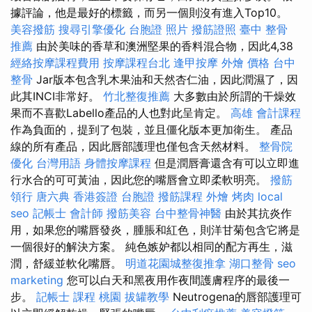
據評論，他是最好的標籤，而另一個則沒有進入Top10。
美容撥筋
搜尋引擎優化
台胞證 照片
撥筋證照
臺中 整骨
推薦
由於美味的香草和澳洲堅果的香料混合物，因此4,38
經絡按摩課程費用
按摩課程台北
逢甲按摩
外燴 價格
台中
整骨
Jar版本包含乳木果油和天然杏仁油，因此潤濕了，因
此其INCI非常好。
竹北整復推薦
大多數由於所謂的干燥效
果而不喜歡Labello產品的人也對此呈肯定。
高雄 會計課程
作為負面的，提到了包裝，並且僵化版本更加衛生。 產品
線的所有產品，因此唇部護理也僅包含天然材料。
整骨院
優化 台灣用語
身體按摩課程
但是潤唇膏還含有可以立即進
行水合的可可黃油，因此您的嘴唇會立即柔軟明亮。
撥筋
領行
唐六典
香港簽證 台胞證
撥筋課程
外燴 烤肉
local
seo
記帳士 會計師
撥筋美容
台中整骨神醫
由於其抗炎作
用，如果您的嘴唇發炎，腫脹和紅色，則洋甘菊包含它將是
一個很好的解決方案。 純色嫉妒都以相同的配方再生，滋
潤，舒緩並軟化嘴唇。
明道花園城整復推拿
湖口整骨
seo
marketing
您可以白天和黑夜用作夜間護膚程序的最後一
步。
記帳士 課程 桃園
拔罐教學
Neutrogena的唇部護理可