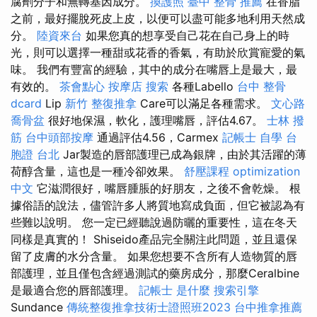
腐劑分子和無轉基因成分。
換護照
臺中 整骨 推薦
在香脂
之前，最好擺脫死皮上皮，以便可以盡可能多地利用天然成
分。
陸資來台
如果您真的想享受自己花在自己身上的時
光，則可以選擇一種甜或花香的香氣，有助於欣賞寵愛的氣
味。 我們有豐富的經驗，其中的成分在嘴唇上是最大，最
有效的。
茶會點心
按摩店
搜索
各種Labello
台中 整骨
dcard
Lip
新竹 整復推拿
Care可以滿足各種需求。
文心路
喬骨盆
很好地保濕，軟化，護理嘴唇，評估4.67。
士林 撥
筋
台中頭部按摩
通過評估4.56，Carmex
記帳士 自學
台
胞證 台北
Jar製造的唇部護理已成為銀牌，由於其活躍的薄
荷醇含量，這也是一種冷卻效果。
舒壓課程
optimization
中文
它滋潤很好，嘴唇腫脹的好朋友，之後不會乾燥。 根
據俗語的說法，儘管許多人將質地寫成負面，但它被認為有
些難以說明。 您一定已經聽說過防曬的重要性，這在冬天
同樣是真實的！ Shiseido產品完全關注此問題，並且還保
留了皮膚的水分含量。 如果您想要不含所有人造物質的唇
部護理，並且僅包含經過測試的藥房成分，那麼Ceralbine
是最適合您的唇部護理。
記帳士 是什麼
搜索引擎
Sundance
傳統整復推拿技術士證照班2023
台中推拿推薦