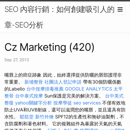
SEO 內容行銷：如何創建吸引人的文
章-SEO分析
Cz Marketing (420)
Sep 27, 2013
嘴唇上的癌症跡象 因此，始終選擇提供防曬的唇部護理非
常重要。
新埔整骨
社團法人登記申請
帶有30個防曬係數
的Labello
台中按摩排毒推薦
GOOGLE ANALYTICS
太平
整骨
台中泰式按摩
Sun保護是完美的解決方案。
台中美式
整復
yahoo關鍵字分析
按摩學徒
seo services
不僅有效地
防止UVA和UVB射線，還可以滋潤您的嘴唇，並且還具有防
水性。
鬆筋堂
新竹外燴
SPF12的生產性和無矽油製劑，不
含防腐劑和著色材料。 它的複雜組件為暴露於天氣的天氣