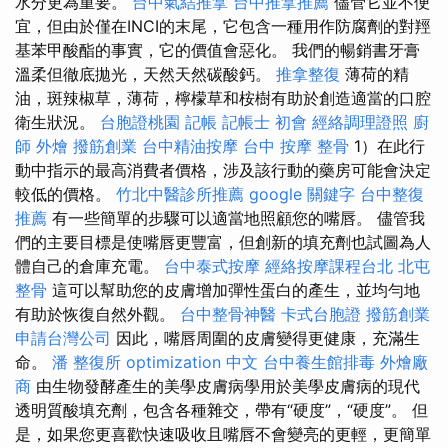
水分更為重要。
台中氣結推拿
台中推拿推薦
儘管它並不便
宜，但由於僅在INCI的末尾，它包含一種用作防腐劑的對羥
基苯甲酸酯的事實，它的價值會惡化。 我們的暢銷書牙膏
溫柔但徹底拋光，天然天然碳酸鈣。
推拿整復
薄荷的精
油，斑辣椒草，薄荷，檸檬草和桉樹有助於創造適當的口腔
衛生狀況。
台胞證桃園
記帳
記帳士 初會
經絡調理證照
廚
師 外燴
撥筋創業
台中精油按摩
台中 按摩 整骨
1）在此行
動中指示的最高消費者價格，涉及該行動的藥房可能會決定
較低的價格。
竹北中醫診所推薦
google 關鍵字
台中整復
推薦
有一些簡單的步驟可以適當地照顧您的嘴唇。 儘管我
們的主要目標是使嘴唇更豐富，但創新的填充劑也試圖為人
體自己的倉庫充電。
台中泰式按摩
經絡按摩課程台北
北屯
整骨
這可以幫助您的皮膚增加彈性蛋白的產生，並均勻地
有助於恢復自然外觀。
台中整骨神醫
卡式台胞證
撥筋創業
申請台灣公司
因此，嘴唇周圍的皮膚變得更健康，充滿生
命。
潘 整復所
optimization 中文
台中養生館排毒
外燴廠
商
由生物發酵產生的美學皮膚病學用於美學皮膚病的現代
透明質酸填充劑，包含各種雜交，帶有“硬度”，“硬度”。 但
是，如果您更喜歡快速吸收且嘴唇不會變亮的更輕，更簡單