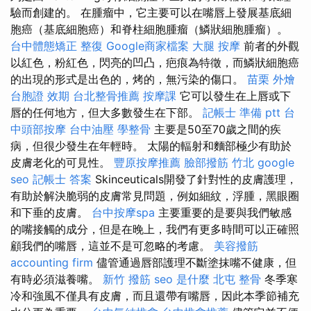
驗而創建的。 在腫瘤中，它主要可以在嘴唇上發展基底細
胞癌（基底細胞癌）和脊柱細胞腫瘤（鱗狀細胞腫瘤）。
台中體態矯正
整復
Google商家檔案
大腿 按摩
前者的外觀
以紅色，粉紅色，閃亮的凹凸，疤痕為特徵，而鱗狀細胞癌
的出現的形式是出色的，烤的，無污染的傷口。
苗栗 外燴
台胞證 效期
台北整骨推薦
按摩課
它可以發生在上唇或下
唇的任何地方，但大多數發生在下部。
記帳士 準備 ptt
台
中頭部按摩
台中油壓
學整骨
主要是50至70歲之間的疾
病，但很少發生在年輕時。 太陽的輻射和麵部極少有助於
皮膚老化的可見性。
豐原按摩推薦
臉部撥筋 竹北
google
seo
記帳士 答案
Skinceuticals開發了針對性的皮膚護理，
有助於解決脆弱的皮膚常見問題，例如細紋，浮腫，黑眼圈
和下垂的皮膚。
台中按摩spa
主要重要的是要與我們敏感
的嘴接觸的成分，但是在晚上，我們有更多時間可以正確照
顧我們的嘴唇，這並不是可忽略的考慮。
美容撥筋
accounting firm
儘管通過唇部護理不斷塗抹嘴不健康，但
有時必須滋養嘴。
新竹 撥筋
seo 是什麼
北屯 整骨
冬季寒
冷和強風不僅具有皮膚，而且還帶有嘴唇，因此本季節補充