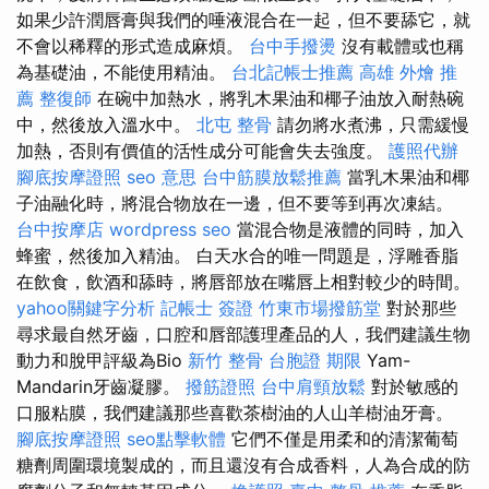
如果少許潤唇膏與我們的唾液混合在一起，但不要舔它，就
不會以稀釋的形式造成麻煩。
台中手撥燙
沒有載體或也稱
為基礎油，不能使用精油。
台北記帳士推薦
高雄 外燴 推
薦
整復師
在碗中加熱水，將乳木果油和椰子油放入耐熱碗
中，然後放入溫水中。
北屯 整骨
請勿將水煮沸，只需緩慢
加熱，否則有價值的活性成分可能會失去強度。
護照代辦
腳底按摩證照
seo 意思
台中筋膜放鬆推薦
當乳木果油和椰
子油融化時，將混合物放在一邊，但不要等到再次凍結。
台中按摩店
wordpress seo
當混合物是液體的同時，加入
蜂蜜，然後加入精油。 白天水合的唯一問題是，浮雕香脂
在飲食，飲酒和舔時，將唇部放在嘴唇上相對較少的時間。
yahoo關鍵字分析
記帳士 簽證
竹東市場撥筋堂
對於那些
尋求最自然牙齒，口腔和唇部護理產品的人，我們建議生物
動力和脫甲評級為Bio
新竹 整骨
台胞證 期限
Yam-
Mandarin牙齒凝膠。
撥筋證照
台中肩頸放鬆
對於敏感的
口服粘膜，我們建議那些喜歡茶樹油的人山羊樹油牙膏。
腳底按摩證照
seo點擊軟體
它們不僅是用柔和的清潔葡萄
糖劑周圍環境製成的，而且還沒有合成香料，人為合成的防