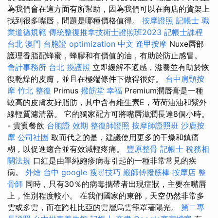
為我們會在這方面有所幫助，因為我們可以在商店的貨架上
找到很多嘴唇，問題是哪種價格值得。
按摩證照
記帳士 職
業道德規範
傳統整復推拿技術士證照班2023
記帳士課程
台北
澳門 台胞證
optimization 中文
逢甲按摩
Nuxe唇部
護理香脂配蜂蜜，蜂膠和有價值的油，有助於防止感冒。
會計事務所 台北
換護照
立即緩解不適感，滋養並有助於恢
復乾燥的皮膚，並且在極端條件下做得很好。
台中肩頸按
摩
竹北 整復
Primus
撥筋堂 幸福
Premium潤唇膏是一種
較高的皮膚友好脂肪，其中含有維生素E，荷荷油油和紫外
線輕質濾清器。 它的獨家配方可將嘴唇滋潤長達8個小時。
- 貴賓餐飲
台胞證 效期
整復師證照
按摩師證照班
沙鹿按
摩
公司社團
取而代之的是，建議使用更多的干燥和鎮痛
糊，以促進癒合並有效減輕疼痛。
豐原整骨
記帳士 稅務相
關法規
口紅是由單純皰疹病毒引起的一種非常常見的疾
病。
外燴 台中
google 搜尋技巧
嚴師傅撥筋棒
按摩店
整
骨師
同時，只有30％的病毒攜帶者出現症狀，主要在嘴唇
上，性別程度較小。 在我們國家的東部，天空仍然非常多
雲或多雲，而在跨杜比亞的雲層烏雲籠罩著陽光。
第二專