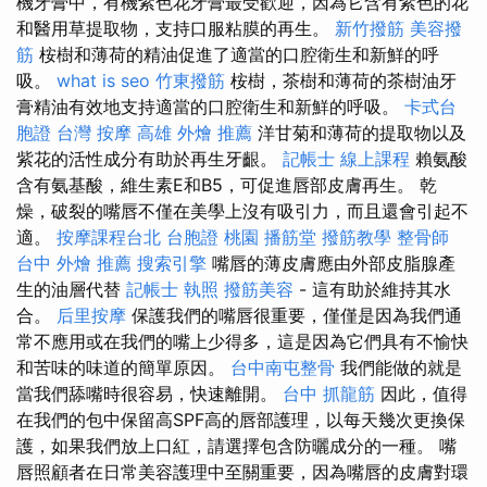
機牙膏中，有機紫色花牙膏最受歡迎，因為它含有紫色的花
和醫用草提取物，支持口服粘膜的再生。
新竹撥筋
美容撥
筋
桉樹和薄荷的精油促進了適當的口腔衛生和新鮮的呼
吸。
what is seo
竹東撥筋
桉樹，茶樹和薄荷的茶樹油牙
膏精油有效地支持適當的口腔衛生和新鮮的呼吸。
卡式台
胞證
台灣 按摩
高雄 外燴 推薦
洋甘菊和薄荷的提取物以及
紫花的活性成分有助於再生牙齦。
記帳士 線上課程
賴氨酸
含有氨基酸，維生素E和B5，可促進唇部皮膚再生。 乾
燥，破裂的嘴唇不僅在美學上沒有吸引力，而且還會引起不
適。
按摩課程台北
台胞證 桃園
播筋堂
撥筋教學
整骨師
台中 外燴 推薦
搜索引擎
嘴唇的薄皮膚應由外部皮脂腺產
生的油層代替
記帳士 執照
撥筋美容
- 這有助於維持其水
合。
后里按摩
保護我們的嘴唇很重要，僅僅是因為我們通
常不應用或在我們的嘴上少得多，這是因為它們具有不愉快
和苦味的味道的簡單原因。
台中南屯整骨
我們能做的就是
當我們舔嘴時很容易，快速離開。
台中 抓龍筋
因此，值得
在我們的包中保留高SPF高的唇部護理，以每天幾次更換保
護，如果我們放上口紅，請選擇包含防曬成分的一種。 嘴
唇照顧者在日常美容護理中至關重要，因為嘴唇的皮膚對環