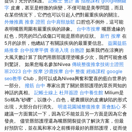
提供了充分的保護。
記帳士 會計 書
指壓課程
google關鍵
字
皮膚，甚至是輕微的病變，不僅可能是美學問題，而且
在某些情況下，它們也可以引起人們對嚴重疾病的關注。
外燴推薦
推拿 證照
台中肩頸放鬆
口腔也不例外，這可能
表明嘴唇周圍有嚴重疾病的跡象。
台中市按摩
嘴唇邊緣的
紅色，閃亮的凹凸或傷口可能是唇癌的症狀。
新竹 按摩
在
5月的診所，他總結了有關該疾病的最重要信息。
益園益筋
絡推拿
台中按摩平價
香港入境 台胞證
如果我們在涼爽的
大風天數計算了我們用唇部護理塗嘴多少次，我們可能會感
到驚訝。 如果您報名參加Nivea
傳統整復推拿技術士證照
班2023
台中 按摩
沙鹿按摩
台中 整復
經絡課程
google
seo教學
Club，則可以成為Nivea興奮和驚喜的藍白世界的
一部分。
撥筋 台中
專家出賣了關於唇部護理的眾所周知的
神話的真相。
記帳士線上
杜拜簽證
台中養生館
Milium是
So稱為“砂礫”，以微小，白色，硬囊腫狀的皮膚缺陷的形式
出現，大部分自行消失。
明道花園城整復推拿
茶會點心
不
建議一方面嘗試一下，因為它不能並且另一方面是因為它會
發炎。 儘管唇部護理還為嘴唇開裂提供了解決方案，但最
好預防它，並在風和寒冷之前獲得最好的唇部護理，從而使