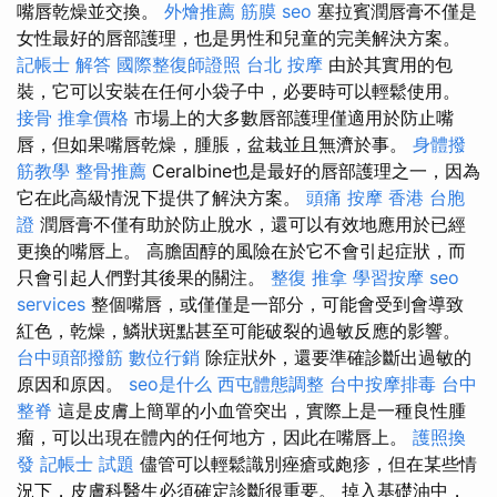
嘴唇乾燥並交換。
外燴推薦
筋膜
seo
塞拉賓潤唇膏不僅是
女性最好的唇部護理，也是男性和兒童的完美解決方案。
記帳士 解答
國際整復師證照
台北 按摩
由於其實用的包
裝，它可以安裝在任何小袋子中，必要時可以輕鬆使用。
接骨
推拿價格
市場上的大多數唇部護理僅適用於防止嘴
唇，但如果嘴唇乾燥，腫脹，盆栽並且無濟於事。
身體撥
筋教學
整骨推薦
Ceralbine也是最好的唇部護理之一，因為
它在此高級情況下提供了解決方案。
頭痛 按摩
香港 台胞
證
潤唇膏不僅有助於防止脫水，還可以有效地應用於已經
更換的嘴唇上。 高膽固醇的風險在於它不會引起症狀，而
只會引起人們對其後果的關注。
整復 推拿
學習按摩
seo
services
整個嘴唇，或僅僅是一部分，可能會受到會導致
紅色，乾燥，鱗狀斑點甚至可能破裂的過敏反應的影響。
台中頭部撥筋
數位行銷
除症狀外，還要準確診斷出過敏的
原因和原因。
seo是什么
西屯體態調整
台中按摩排毒
台中
整脊
這是皮膚上簡單的小血管突出，實際上是一種良性腫
瘤，可以出現在體內的任何地方，因此在嘴唇上。
護照換
發
記帳士 試題
儘管可以輕鬆識別痤瘡或皰疹，但在某些情
況下，皮膚科醫生必須確定診斷很重要。 掉入基礎油中，