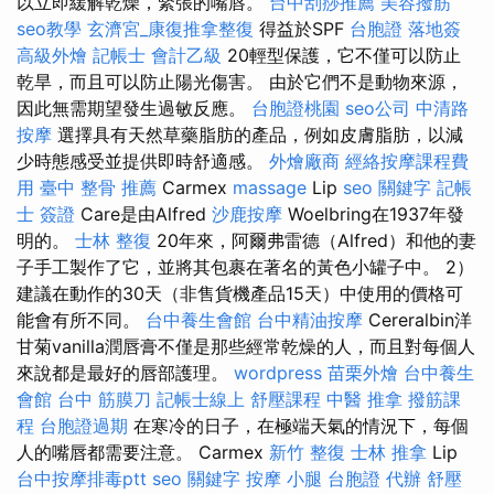
以立即緩解乾燥，緊張的嘴唇。
台中刮痧推薦
美容撥筋
seo教學
玄濟宮_康復推拿整復
得益於SPF
台胞證 落地簽
高級外燴
記帳士 會計乙級
20輕型保護，它不僅可以防止
乾旱，而且可以防止陽光傷害。 由於它們不是動物來源，
因此無需期望發生過敏反應。
台胞證桃園
seo公司
中清路
按摩
選擇具有天然草藥脂肪的產品，例如皮膚脂肪，以減
少時態感受並提供即時舒適感。
外燴廠商
經絡按摩課程費
用
臺中 整骨 推薦
Carmex
massage
Lip
seo 關鍵字
記帳
士 簽證
Care是由Alfred
沙鹿按摩
Woelbring在1937年發
明的。
士林 整復
20年來，阿爾弗雷德（Alfred）和他的妻
子手工製作了它，並將其包裹在著名的黃色小罐子中。 2）
建議在動作的30天（非售貨機產品15天）中使用的價格可
能會有所不同。
台中養生會館
台中精油按摩
Cereralbin洋
甘菊vanilla潤唇膏不僅是那些經常乾燥的人，而且對每個人
來說都是最好的唇部護理。
wordpress
苗栗外燴
台中養生
會館
台中 筋膜刀
記帳士線上
舒壓課程
中醫 推拿
撥筋課
程
台胞證過期
在寒冷的日子，在極端天氣的情況下，每個
人的嘴唇都需要注意。 Carmex
新竹 整復
士林 推拿
Lip
台中按摩排毒ptt
seo 關鍵字
按摩 小腿
台胞證 代辦
舒壓