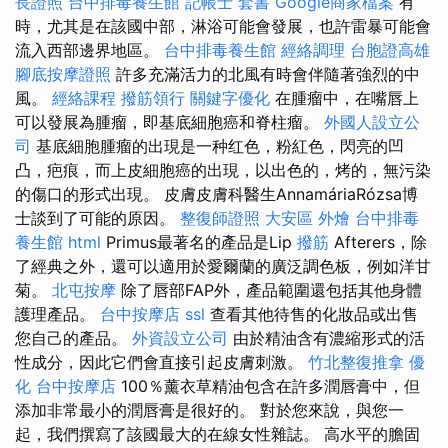
長證照
台中排毒養生館
記帳士 套書
Google商家檔案
有
時，尤其是在該國中部，淋浴可能會發展，也許雷暴可能會
流入西部邊界地區。
台中排毒養生館
經絡調理
台胞證高雄
腳底按摩證照
許多充滿活力的北風有時會伴隨著強烈的中
風。
經絡課程
撥筋領行
關鍵字優化
在腫瘤中，在嘴唇上
可以發展為腫瘤，即基底細胞癌和脊柱瘤。
外國人設立公
司
基底細胞腫瘤的出現是一种红色，粉紅色，閃亮的凹
凸，疤痕，而上皮細胞癌的出現，以出色的，烤的，無污染
的傷口的形式出現。 皮膚皮膚科醫生AnnamáriaRózsa博
士談到了可能的原因。
整復師證照
大安區 外燴
台中排毒
養生館
html
Primus最著名的產品是Li​​p
撥筋
Afterers，除
了經典之外，還可以適用於愛爾蘭的廣泛調色板，例如洋甘
菊。
北屯按摩
除了唇部FAP外，產品範圍還包括其他身體
護理產品。
台中按摩店
ssl
查看其他待售的化妝品或出售
您自己的產品。
外資設立公司
由於精油含有濃縮形式的活
性成分，因此它們會直接引起皮膚刺激。
竹北整復推拿
優
化
台中按摩店
100％薰衣草精油包含在許多潤唇膏中，但
添加非常最小的潤唇膏是很好的。 對於您來說，與您一
起，我們撰寫了該國最大的在線女性雜誌。 高水平的膽固