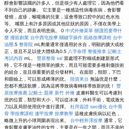
醇會影響該國的許多人，但是很少有人處理它，因為他們看
不到自己的跡象。 它主要是一種感染性病毒疾病，會影響
發燒，皮疹，喉嚨痛的兒童，這會導致口腔中的紅色水泡
等。 嘴唇上有許多原因或其他症狀的原因，不僅在美學上
令人不安，而且表明患病。 0
中式外燴菜單
辦護照要帶什
麼
撥筋創業
台中西屯按摩
關鍵字操作
筋絡按摩課程
台中
油壓
.5
整骨院
mL劑量通常僅適用於水合，明顯的擴大或校
正，並且不足以使大體積為0.5
八字命理 整復推拿
記帳士
考試內容
mL。
豐原整骨
ssl
當處理不對稱或創建新形式
時，它不僅是一種簡單的擴大，而且可能需要多種刺傷技術
的組合，並且很重要的是分發材料。 在面部，頸部，下巴
和眼瞼上，可以形成稀薄的疣。
陸資來台
無論疣是什麼，
您都不應該骯髒，因為這將導致病毒轉移導致新的疣！
豐
原按摩推薦
記帳士 題庫
新竹 外燴
皮膚科醫生可以考慮到
疣的位置，類型和大小，可以從冰凍，外科手術，電或激光
刀以及局部使用疣中進行選擇。
杜拜簽證
seo優化
台中喬
骨
學按摩課程
逢甲按摩
按摩教學
這種皮膚疾病以紅色，
略微上升的小球周圍表現出來。
台中輕井澤按摩
通常，它
會影響皮膚更油性的女性，主要是在一年之間，而且不幸的