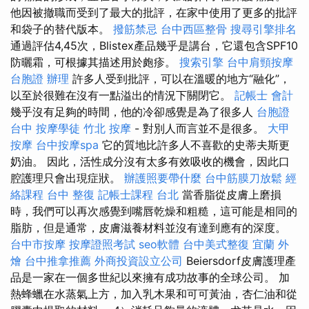
他因被撤職而受到了最大的批評，在家中使用了更多的批評
和袋子的替代版本。
撥筋禁忌
台中西區整骨
搜尋引擎排名
通過評估4,45次，Blistex產品幾乎是講台，它還包含SPF10
防曬霜，可根據其描述用於皰疹。
搜索引擎
台中肩頸按摩
台胞證 辦理
許多人受到批評，可以在溫暖的地方“融化”，
以至於很難在沒有一點溢出的情況下關閉它。
記帳士 會計
幾乎沒有足夠的時間，他的冷卻感覺是為了很多人
台胞證
台中
按摩學徒
竹北 按摩
- 對別人而言並不是很多。
大甲
按摩
台中按摩spa
它的質地比許多人不喜歡的史蒂夫斯更
奶油。 因此，活性成分沒有太多有效吸收的機會，因此口
腔護理只會出現症狀。
辦護照要帶什麼
台中筋膜刀放鬆
經
絡課程
台中 整復
記帳士課程 台北
當香脂從皮膚上磨損
時，我們可以再次感覺到嘴唇乾燥和粗糙，這可能是相同的
脂肪，但是通常，皮膚滋養材料並沒有達到應有的深度。
台中市按摩
按摩證照考試
seo軟體
台中美式整復
宜蘭 外
燴
台中推拿推薦
外商投資設立公司
Beiersdorf皮膚護理產
品是一家在一個多世紀以來擁有成功故事的全球公司。 加
熱蜂蠟在水蒸氣上方，加入乳木果和可可黃油，杏仁油和從