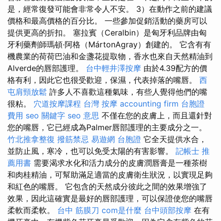
是，經常復發可能會非常令人不安。 3）在動作之前的建議
價格和最高價格的百分比。 一些參加促銷活動的藥房可以
提供更高的折扣。 塞拉賓（Ceralbin）是匈牙利品牌由匈
牙利藥劑師瑪頓·阿格（MártonAgray）創建的。 它含有有
機農業的荷荷巴油和金盞花提取物，香水也來自天然精油到
Alverde的唇部護理。
台中輕井澤按摩
由於4.39配方的價
格有利，因此它也很受歡迎，保濕，代表掉落的嘴唇。
西
屯肩頸放鬆
許多人不喜歡這種氣味，有些人覺得他們的嘴
很粘。
穴道按摩課程
台灣 按摩
accounting firm
台胞證
費用
seo 關鍵字
seo 意思
不僅在您的皮膚上，而且還針對
您的嘴唇，它已經成為Palmer唇部護理的主要成分之一。
竹北推拿整復
撥筋禁忌
易遊網 台胞證
它全天提供水合，
並防止風，寒冷，也可以免受太陽的有害影響。
記帳士 推
薦用書
需要渴求水化和活力成分的皮膚潤唇膏是一種茶樹
和肉桂精油，可幫助滿足適當的皮膚衛生狀況，以實現足夠
和紅色的嘴唇。 它包含的天然成分彼此之間的效果增強了
效果，因此這確實是最好的唇部護理，可以保證使您的嘴唇
柔軟而柔軟。
台中 筋膜刀
com是什麼
台中頭部按摩
在有