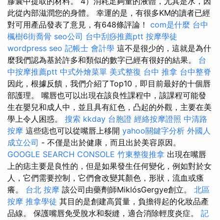
膠囊中提取的材料。 4）消耗足夠量的液體，尤其是水，因
此從內部滋潤您的身體。 幸運的是，有很多KM的讀者已經
對可用產品發表了意見，有648條評論！
com是什麼
台中
楓樹6街喬骨
seo公司
台中刮痧推薦ptt
按摩學徒
wordpress seo
記帳士 會計學
這不是很少的，這就是為什
麼我們認為基於許多和類似的數字已經有很好的結果。
台
中按摩推薦ptt
中式外燴菜單
美式整復
台中 推拿
台中整脊
因此，根據反饋，我們介紹了Top10，即目前最好的十個唇
部護理。 嘴唇也可以出現在該良性課程中，該課程可能發
生在嬰兒和成人中，並且具有紅色，凸起的外觀，主要在美
學上令人困惑。
搜索
kkday 台胞證
經絡按摩證照
中清路
按摩
這些痣也可以從嘴唇上移開
yahoo關鍵字分析
外國人
成立公司
- 不僅是出於健康，而且出於美容原因。
GOOGLE SEARCH CONSOLE
竹東整復推拿
出現在嘴唇
上的痣主要是良性的，但是如果發生任何變化，例如對於女
人，它們需要控制，它們會改變其顏色，形狀，流血或瘙
癢。
台北 按摩
該公司由藥劑師MiklósGergye創立。
北區
按摩
推拿學徒
其目的是創建高質量，負擔得起的化妝品產
品線。 保護嘴唇免受脫水和裂縫，適合消除輕度炎症。
記