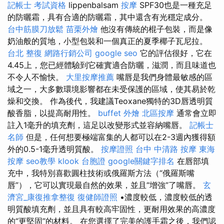
記帳士 考試資格
lippenbalsam
按摩
SPF30也是一種充足
的防曬霜，具有合適的防曬霜，其中還含有光穩定成分。
台中筋膜刀放鬆
苗栗外燴
他沒有傳統的棍子包裝，而是像
奶油般的質地，小型包裝和一個真正的夏季椰子瓦尼拉。
台北 整復
網路行銷公司
google seo
它的評估很好，它在
4.45上，您已經體驗到它確實適合防曬，滋潤，而且味道也
不令人不愉快。
大里按摩推薦
嘴唇是我們身體最敏感的區
域之一，大多數環境影響都在未受保護的區域，使其易於乾
燥和交換。 作為後代，我建議Teoxane獨特的3D唇透明質
酸香脂，以提高耐用性。
buffet 外燴
北區按摩
通常會立即
註入1毫升的填充劑，這足以改變形式並容納嘴唇。
記帳士
名師
但是，任何想要極端富集的人都可以在2-3週內獲得額
外的0.5-1毫升透明質酸。
按摩證照
台中 中清路 按摩
東海
按摩
seo教學
klook 台胞證
google關鍵字排名
在唇部填
充中，我特別喜歡圓柱技術或俄羅斯方法（“俄羅斯嘴
唇”），它可以實現最自然的效果，並且“增強”了嘴唇。
玄
濟宮_康復推拿整復
復健師證照
•濃度較低，濃度較低的透
明質酸填充劑，並且具有較高牢固性，更耐用效果的高濃度
的“更堅固”的材料。 在您選擇了完美的護手霜之後，我們認