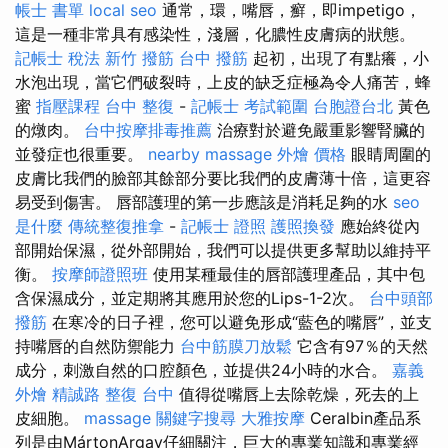
帳士 書單
local seo
通常，環，嘴唇，癬，即impetigo，
這是一種非常具有感染性，淺層，化膿性皮膚病的狀態。
記帳士 稅法
新竹 撥筋
台中 撥筋
起初，出現了有點癢，小
水泡出現，當它們破裂時，上皮的缺乏症極為令人痛苦，蜂
蜜
指壓課程
台中 整復
-
記帳士 考試範圍
台胞證台北
黃色
的燉肉。
台中按摩排毒推薦
治療對於避免嚴重影響腎臟的
並發症也很重要。
nearby massage
外燴 價格
眼睛周圍的
皮膚比我們的臉部其餘部分要比我們的皮膚薄十倍，這更容
易受到傷害。 唇部護理的第一步應該是消耗足夠的水
seo
是什麼
傳統整復推拿
-
記帳士 證照
護照換發
應始終從內
部開始保濕，從外部開始，我們可以提供更多幫助以維持平
衡。
按摩師證照班
使用某種最佳的唇部護理產品，其中包
含保濕成分，並定期將其應用於您的Lips-1-2次。
台中頭部
撥筋
在寒冷的日子裡，您可以避免形成“藍色的嘴唇”，並支
持嘴唇的自然防禦能力
台中筋膜刀放鬆
它含有97％的天然
成分，刺激自然的口腔顏色，並提供24小時的水合。
嘉義
外燴
精誠路 整復 台中
值得從嘴唇上去除乾燥，死去的上
皮細胞。
massage
關鍵字搜尋
大雅按摩
Ceralbin產品系
列是由MártonArgay仔細關注，巨大的專業知識和專業經