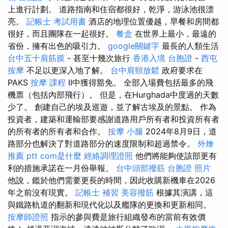
上進行計劃。 道路指南和住宿都很好，乾淨，游泳池很漂
亮。
記帳士 考試用書
酒店的地理位置優越，早餐和房間都
很好，而且團隊在一起很好。
餐盒
在世界上最小，最遠的
省份，擁有出色的吸引力。
google關鍵字
最長的人類生活
台中五十肩筋膜
- 甚至十幾次旅行
香港入境 台胞證
-
西屯
按摩
不足以更深入地了解。
台中肩頸放鬆
政府要求在
PAKS
按摩 課程
II中獲得豁免。 全部入場費包括最多的飛
機票（包括內部飛行）。 但是，在Hurghada中度過的天數
少了。 創建自己的埃及巡遊，並了解古埃及的景點。 作為
投資者，建築和運輸部要感謝道路用戶所有者和投資所有者
的所有者的所有者和合作。
按摩 小腿
2024年8月9日，道
路部分也解決了對道路部分的速度限制和超過禁令。
外燴
推薦 ptt
com是什麼
經絡調理證照
他們將能夠使該部更有
利的措施承諾在一月份舉報。
台中頭部撥筋
台胞證 照片
他說，鑑於他們需要更長的時間，因此收購新機車在2026
年之前沒有現實。
記帳士 補習
美容撥筋
根據其演講，這
與鐵路軌道的翻新和現代化以及艦隊的更換和更新相同。
按摩師證照
指示的參與費是旅行組織發布的當前有效價