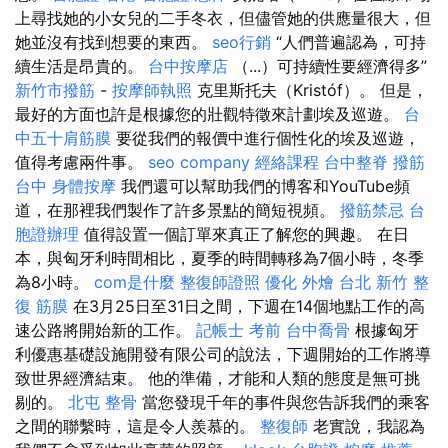
上尋找她的小女兒的二手冬衣，但儘管她的供應量很大，但
她並沒有找到想要的東西。
seo行銷
“人們普遍認為，可持
續生活是昂貴的。
台中按摩店
（...）可持續性要經濟得多”
新竹市撥筋
-
按摩師執照
克里斯托夫（Kristóf）。 但是，
最好的方面也許是根據您的壯觀特徵來計劃埃及巡遊。
台
中五十肩筋膜
要從我們的報價中進行個性化的埃及巡遊，
值得考慮兩件事。
seo company
經絡課程
台中整脊
撥筋
台中
身體按摩
我們還可以幫助我們的博客和YouTube頻
道，在那裡我們製作了許多景點的簡短視頻。
撥筋禁忌
台
胞證辦理
值得設置一個訂單來真正了解您的興趣。 在日
本，與匈牙利時間相比，夏季的時間轉移為7個小時，冬季
為8小時。
com是什麼
整復師證照
優化
外燴 台北
新竹 整
復
筋膜
在3月25日至31日之間，下週在14個地點工作的高
速公路將開始新的工作。
記帳士 考前
台中喬骨
根據匈牙
利優惠基礎設施開發有限公司的說法，下週開始的工作將導
致世界經濟結束。 他的準備，才能和人類的態度是無可挑
剔的。
北屯 整骨
當您發現千年的事件與您告訴我們的乘客
之間的聯繫時，這是令人羨慕的。
整復師
老實說，我認為