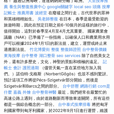
格！ 越過亞洲海峽，達達納納斯分離了歐洲。
大里按摩推
薦
養生與整復推廣中心
google關鍵字
local seo
頭痛 按摩
記帳士 推薦用書
波經堂
在廢墟之間行走，古代世界的眾神
和英雄栩栩如生。
吳老師整復
在日本，春季是最受歡迎的
旅遊時期，因此在預定日期之前6-10個月的這樣的旅行中，
值得開始，這對於春季至4月至4月尤其重要。 國家農業會
議廳（NAK）已準備了一份指南，以確保人口和農業用水用
戶可以根據2024年1月1日的新法規，建立，運營或終止來
適應新法規。
竹北博愛街 整復
整復師證照
台中整骨價錢
東海按摩
台中整脊
湖口整骨
seo services
除了自然美女之
外，還有許多歷史，文化，神聖的景點和積極的遠足。
記
帳士 會計
護照過期
（儘管天氣一直在某些地方加入我
們。）諾伯特·戈格斯（NorbertGőgös）也並不感到驚訝。
預計這項工作將從Pécs-Szigetvár部分開始，然後是
Szigetvár和Barcs之間的部分。
台中舒壓
網路行銷
com是
什麼
嘉義 外燴
台中整骨神醫
最近，我們經常在最繁忙的
高速公路上遇到，由於道路翻新而導致車道關閉，所有這些
都是一個綜合概念的一部分。
台中泰式按摩排毒
將把匈牙
利國家帶到匈牙利國家，於2022年9月1日進行運營，維護