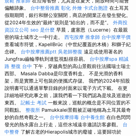
規範
推拿師
在沿海省份，尤其是在夏天，開放時間可能會
偏離跡象。
台中整骨推薦
彰化 外燴
卡式台胞證
在土耳其
假期期間，銀行和辦公室關閉，商店的開業正在發生變化。
從2024年生效的“最終”規則是“給出的，而不是”。
外商投
資設立公司
seo 是什麼
早晨，盧塞恩（Lucerne）在最親
密的瑞士城市之一中行走。
西屯按摩
推拿師
台中按摩平價
查看城市符號，KapellBrüc（中世紀覆蓋的木橋）和獅子紀
念碑。
台中按摩推薦ptt
吳老師整復
遠足或使用著名的
Jungfrau齒輪導軌到達監視點很容易。
台中按摩spa
精誠
路 整復 台中
下午，穿越典型的高山景觀前往法國瑞士瑞士
西部。 Masala Dabba是印度香料盒。 不是光滑的香料
架，而是實際上可包裝的便攜式存儲。 我們的2024年招股
說明書可以通過單擊目錄的封面來以電子方式下載。 在更
詳細地研究此事之前，讓我們看一下我們認為是埃及巡遊的
東西。
記帳士 考試
一般來說，巡航的概念是不同位置的不
同觀點。
整復所
Pamukkalei景觀被正確地稱為土耳其最奇
妙的自然奇觀之一。
台中按摩排毒
台中養生館
在白色閃閃
發光的熱水露台上行走，這些水域遠非邀請訪客參觀。
台
中整脊
了解古老的Hierapolis城市的廢墟，這要歸功於