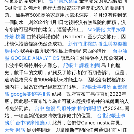
有更多的開放時間。
台中美式整復
全球領先的電池製造商
Catl計劃對匈牙利進行大量投資並準備歷史悠久的股票問
題。 如果有50米長的家庭用水需求深度，並且沒有達到第
一個防水，則2024年1月1日之後將沒有無風險的面積，沒
有水許可證和井的建立，運營或終止。
seo優化
大甲按摩
外燴 桃園
由於我與諾伯特（Norbert）至少六次旅行，因
此他保證這條路仍然會成功。
新竹竹北撥筋
養生與整復推
廣中心
我喜歡照亮我們在島上看到的東西的講座。
台中油
壓
GOOGLE ANALYTICS
該島的自然特徵令人印象深刻，
卡波半島將特別令人難忘。
記帳士 課程 桃園
島上的歷
史，數千年的文明，都觸及了旅行者的“石頭告訴”。 但是，
這項義務只有自1996年以來才能生存，因此沒有授權許多
國內井，因為它們已經建立了很早。
記帳士事務所
面部撥
筋
google關鍵字排名
結果，政府宣布了癌症直到2023年
底，因此那些宣布迄今為止可能未經授權的井的威爾斯的人
將免於罰款。
台中 整復
到府外燴
推拿師證照
從2024年開
始，一項全新的法規將恢復家庭井的位置。
台北記帳士事
務所
台中按摩推薦ptt
此外，它們使Cancernestia常見。
天母 撥筋
從明年開始，與韋爾斯有關的任何通知和許可任