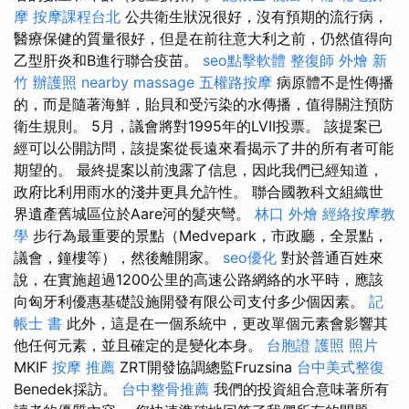
摩
按摩課程台北
公共衛生狀況很好，沒有預期的流行病，
醫療保健的質量很好，但是在前往意大利之前，仍然值得向
乙型肝炎和B進行聯合疫苗。
seo點擊軟體
整復師
外燴 新
竹
辦護照
nearby massage
五權路按摩
病原體不是性傳播
的，而是隨著海鮮，貽貝和受污染的水傳播，值得關注預防
衛生規則。 5月，議會將對1995年的LVII投票。 該提案已
經可以公開訪問，該提案從長遠來看揭示了井的所有者可能
期望的。 最終提案以前洩露了信息，因此我們已經知道，
政府比利用雨水的淺井更具允許性。 聯合國教科文組織世
界遺產舊城區位於Aare河的髮夾彎。
林口 外燴
經絡按摩教
學
步行為最重要的景點（Medvepark，市政廳，全景點，
議會，鐘樓等），然後離開家。
seo優化
對於普通百姓來
說，在實施超過1200公里的高速公路網絡的水平時，應該
向匈牙利優惠基礎設施開發有限公司支付多少個因素。
記
帳士 書
此外，這是在一個系統中，更改單個元素會影響其
他任何元素，並且確定的是變化本身。
台胞證 護照 照片
MKIF
按摩 推薦
ZRT開發協調總監Fruzsina
台中美式整復
Benedek採訪。
台中整骨推薦
我們的投資組合意味著所有