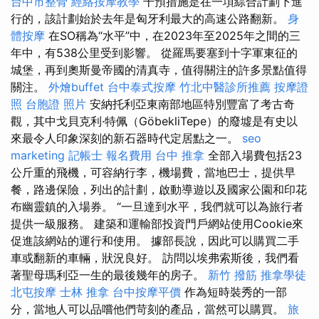
台中市整骨
經絡按摩教學
干預措施是在一項綜合計劃下進
行的，該計劃始於去年是匈牙利最大的高速公路翻新。
身
體按摩
在SO稱為“水平”中，在2023年至2025年之間的三
年中，有538公里受到影響。 從羅馬要塞到十字軍東征的
城堡，再到奧斯曼帝國的清真寺，值得關注的許多景點值得
關注。
外燴buffet
台中泰式按摩
竹北中醫診所推薦
按摩證
照
台胞證 照片
安納托利亞東南部地區特別豐富了考古奇
觀，其中戈貝克利·特佩（GöbekliTepe）的廢墟是有史以
來最令人印象深刻的新石器時代定居點之一。
seo
marketing
記帳士 報名費用
台中 推拿
全部入場費包括23
公斤重的飛機，可容納行李，機場費，當地巴士，提供早
餐，路邊保險，列出的計劃，啟動導遊以及國家公園和印花
布幽靈鎮的入場券。 “一旦達到水平，我們就可以為旅行者
提供一級服務。 建築和運輸部投資門戶網站使用Cookie來
促進該網站的運行和使用。 據部長說，因此可以購買二手
車或翻新的車輛，狀況良好。 訪問以埃弗索斯後，我們看
著聖母瑪利亞一生的最後幾年的房子。
新竹 撥筋
推拿學徒
北屯按摩
士林 推拿
台中按摩平價
作為短時裝秀的一部
分，當地人可以品嚐他們苛刻的產品，當然可以購買。
旅