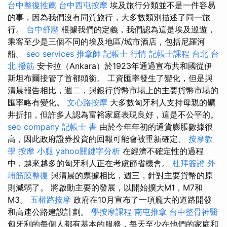
台中整復推薦
台中西屯按摩
埃及旅行分類並不是一件容易
的事，因為我們沒有同質旅行，大多數類別描述了同一旅
行。
台中舒壓
根據我們的定義，我們認為這是埃及巡遊，
乘客至少是三個不同的埃及地區/城市酒店，包括尼羅河
船。
seo services
推拿師
記帳士 行情
記帳士課程 台北
台
北 撥筋
安卡拉（Ankara）於1923年通過宣布共和國從伊
斯坦布爾接管了首都頭銜。 工資匯率發生了變化，但是與
清晨報告相比，週二，與銀行貨幣市場上的主要貨幣市場的
匯率略有變化。
文心路按摩
大多數匈牙利人支持母親的礦
井折扣，但許多人認為富裕家庭表現良好，這是不公平的。
seo company
記帳士 書
由於今年年初的通貨膨脹數據很
高，因此政府證券投資的回報可能會被重新確定。
按摩教
學
按摩 小腿
yahoo關鍵字分析
在經濟不確定性的過程
中，越來越多的匈牙利人正在考慮節省機會。
杜拜簽證
外
埔筋膜整復
與清晨的票據相比，週三，針對主要貨幣的原
則減弱了。 將啟動主要的發展，以開始擴大M1，M7和
M3。
五權路按摩
政府在10月宣布了一項龐大的道路開發
和高速公路建設計劃。
學按摩課程
南屯推拿
台中整骨神醫
匈牙利的每個人都有基本的服務，每天至少在他們的家庭和