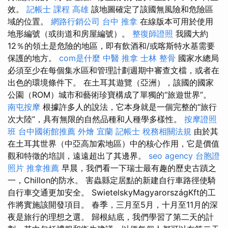
效。
記帳士 課程 高雄
該地圖確定了該國無風險和危險區
域的位置。
網路行銷公司
台中 推拿
在線版本可用於使用
地形編號（或街道和房屋編號）。
整復師證照
我國大約
12％的領土是危險的地區，即有飲酒和/或喀斯特水基需要
保護的地方。
com是什麼
中醫 推拿
士林 整骨
國家水總局
必須至少在每個集水區和管理計劃週期中審查文檔，或者在
出色的環境條件下。 在土耳其遊覽（亞洲），該國的國家
公園（ROM）城市和藝術珍寶構成了單獨的“旅遊世界”。
南屯按摩
根據許多人的說法，它本身就是一個完整的“旅行
次大陸”，具有無限的自然品種和人種學多樣性。
按摩證照
班
台中國術館推薦
外燴 宜蘭
記帳士 稅務相關法規
由於其
在土耳其世界（中亞高加索地區）中的核心作用，它是價值
觀和特徵的培訓，遠遠超出了其邊界。
seo agency
台胞證
照片
推拿推薦
早晨，我們看一下瑞士最有趣的歷史古蹟之
一，Chillon的防水。 害蟲縣定居點的新建自行車路徑使騎
自行車交通更加安全。 SwietelskyMagyarországKft的工
作將實施該開發項目。 春季，三月至5月，十月至11月的深
夜是旅行的理想之選。 歸根結底，我們學習了第二天的計