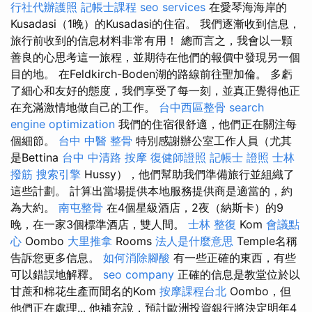
行社代辦護照
記帳士課程
seo services
在愛琴海海岸的
Kusadasi（1晚）的Kusadasi的住宿。 我們逐漸收到信息，
旅行前收到的信息材料非常有用！ 總而言之，我會以一顆
善良的心思考這一旅程，並期待在他們的報價中發現另一個
目的地。 在Feldkirch-Boden湖的路線前往聖加倫。 多虧
了細心和友好的態度，我們享受了每一刻，並真正覺得他正
在充滿激情地做自己的工作。
台中西區整骨
search
engine optimization
我們的住宿很舒適，他們正在關注每
個細節。
台中 中醫 整骨
特別感謝辦公室工作人員（尤其
是Bettina
台中 中清路 按摩
復健師證照
記帳士 證照
士林
撥筋
搜索引擎
Hussy），他們幫助我們準備旅行並組織了
這些計劃。 計算出當場提供本地服務提供商是適當的，約
為大約。
南屯整骨
在4個星級酒店，2夜（納斯卡）的9
晚，在一家3個標準酒店，雙人間。
士林 整復
Kom
會議點
心
Oombo
大里推拿
Rooms
法人是什麼意思
Temple名稱
告訴您更多信息。
如何消除腳酸
有一些正確的東西，有些
可以錯誤地解釋。
seo company
正確的信息是教堂位於以
甘蔗和棉花生產而聞名的Kom
按摩課程台北
Oombo，但
他們正在處理... 他補充說，預計歐洲投資銀行將決定明年4