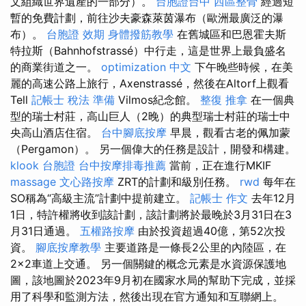
文組織世界遺產的一部分）。
台胞證台中
西區整骨
經過短
暫的免費計劃，前往沙夫豪森萊茵瀑布（歐洲最廣泛的瀑
布）。
台胞證 效期
身體撥筋教學
在舊城區和巴恩霍夫斯
特拉斯（Bahnhofstrassé）中行走，這是世界上最負盛名
的商業街道之一。
optimization 中文
下午晚些時候，在美
麗的高速公路上旅行，Axenstrassé，然後在Altorf上觀看
Tell
記帳士 稅法 準備
Vilmos紀念館。
整復 推拿
在一個典
型的瑞士村莊，高山巨人（2晚）的典型瑞士村莊的瑞士中
央高山酒店住宿。
台中腳底按摩
早晨，觀看古老的佩加蒙
（Pergamon）。 另一個偉大的任務是設計，開發和構建。
klook 台胞證
台中按摩排毒推薦
當前，正在進行MKIF
massage
文心路按摩
ZRT的計劃和級別任務。
rwd
每年在
SO稱為“高級主流”計劃中提前建立。
記帳士 作文
去年12月
1日，特許權將收到該計劃，該計劃將於最晚於3月31日在3
月31日通過。
五權路按摩
由於投資超過40億，第52次投
資。
腳底按摩教學
主要道路是一條長2公里的內陸區，在
2×2車道上交通。 另一個關鍵的概念元素是水資源保護地
圖，該地圖於2023年9月初在國家水局的幫助下完成，並採
用了科學和監測方法，然後出現在官方通知和互聯網上。