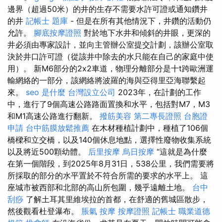
邊界（超過50米）的井的生存不需要水許可證或通知鑽井
的井
記帳士 題庫
- 但是在所有其他情況下，井鑽的活動仍
允許。
腳底按摩證照
對於地下水井和傾斜的井眼，更深的
井必須由專家設計，並向主管辦公室提交計劃，該辦公室取
決於井口許可證（從該井中除去的水只能在自己的家庭中使
用）。 新M6部分的2x2車道，物理分離部分是十t跨歐洲運
輸網絡的一部分，該網絡將波羅的海與亞得里亞海聯繫起
來。
seo 是什麼
台灣設立公司
2023年，在計劃的工作
中，進行了9個高速公路路面置換和水平，包括對M7，M3
和M1高速公路進行翻新。
撥筋美容
第二專長證照
台胞證
申請
台中筋膜放鬆推薦
在木材種植計劃中，種植了106個
橋樑和立交橋，以及140個休息地點，選擇性廢物收集系統
以及將近500顆幼體。
后里按摩
烏日按摩
“這就是為什麼
在第一個階段，到2025年8月31日，538公里，我們需要將
所採取的部分的水平置於不符合所需的要求的水平上。 這
座城市被西部和北部的高山所包圍，幾乎遠離土地。
台中
刮痧
了解土耳其里維埃拉的首都，在舒適的舊城區散步，
然後觀看杜登瀑布。
脹氣 按摩
按摩證照
記帳士 職業道德