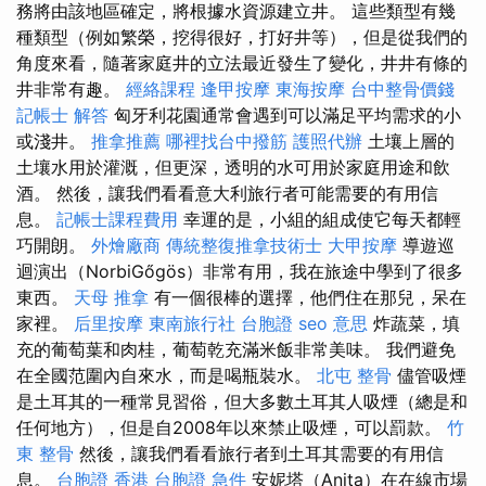
務將由該地區確定，將根據水資源建立井。 這些類型有幾
種類型（例如繁榮，挖得很好，打好井等），但是從我們的
角度來看，隨著家庭井的立法最近發生了變化，井井有條的
井非常有趣。
經絡課程
逢甲按摩
東海按摩
台中整骨價錢
記帳士 解答
匈牙利花園通常會遇到可以滿足平均需求的小
或淺井。
推拿推薦
哪裡找台中撥筋
護照代辦
土壤上層的
土壤水用於灌溉，但更深，透明的水可用於家庭用途和飲
酒。 然後，讓我們看看意大利旅行者可能需要的有用信
息。
記帳士課程費用
幸運的是，小組的組成使它每天都輕
巧開朗。
外燴廠商
傳統整復推拿技術士
大甲按摩
導遊巡
迴演出（NorbiGőgös）非常有用，我在旅途中學到了很多
東西。
天母 推拿
有一個很棒的選擇，他們住在那兒，呆在
家裡。
后里按摩
東南旅行社 台胞證
seo 意思
炸蔬菜，填
充的葡萄葉和肉桂，葡萄乾充滿米飯非常美味。 我們避免
在全國范圍內自來水，而是喝瓶裝水。
北屯 整骨
儘管吸煙
是土耳其的一種常見習俗，但大多數土耳其人吸煙（總是和
任何地方），但是自2008年以來禁止吸煙，可以罰款。
竹
東 整骨
然後，讓我們看看旅行者到土耳其需要的有用信
息。
台胞證 香港
台胞證 急件
安妮塔（Anita）在在線市場