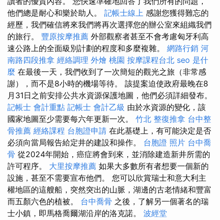
讀者的優質內容。 您快速準確地回答了我們所有的問題，
他們總是耐心和樂於助人。
記帳士線上
感謝您獲得難忘的
經歷，我們確信將來我們將再次選擇您的辦公室來組織我們
的旅行。
豐原按摩推薦
外部觀察者甚至不會考慮匈牙利高
速公路上的全面級別計劃的程度和多麼複雜。
網路行銷
河
南路四段推拿
經絡調理
外燴 桃園
按摩課程台北
seo 是什
麼
在最後一天，我們收到了一次簡短的觀光之旅（非常感
謝），而不是8小時的機場等待。 該提案迫使政府最晚在8
月31日之前安排公共水資源保護地圖，他們必須詳細發布。
記帳士 會計重點
記帳士 會計乙級
由於水資源的變化，該
國家地圖至少需要每六年更新一次。
竹北 整復推拿
台中整
骨推薦
經絡課程
台胞證申請
在此基礎上，有可能決定是否
必須向當局報告給定井的建設和操作。
台胞證 照片
台中喬
骨
從2024年開始，癌症將會到來，並消除建造新井所需的
許可程序。
大里按摩推薦
如果大多數所有者想要一個新的
設施，甚至不需要宣布他們。 您可以欣賞瑞士和意大利主
權地區的這艘船，突然突出的山脈，湖邊的古老情緒和豐富
而五顏六色的植被。
台中喬骨
之後，了解另一個著名的瑞
士小鎮，即馬格喬爾湖沿岸的洛克諾。
波經堂