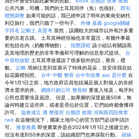
我們不會受到如此豪華的照顧。
klook 台胞證
按摩 推薦
公共汽車，司機，我們的土耳其同伴（魚）也很好。
西屯
體態調整
如果可能的話，我已經申請了明年的東南安納托
利亞旅行，我們只聽了一些句子。
外燴 嘉義
google關鍵
字排名
記帳士 高普考
當然，該國較大的城市以外有許多重
要的古老古蹟。 土耳其神經領袖也非常靈活，有幾件事最
初包括在內（奶酪博物館）。
指壓課程
該小組以有關該島
及其地理的歷史的非常準備和可理解的信息形式提供。
台
中肩頸放鬆
土耳其導遊還說了很多額外的話，善良，禮
貌。
記帳
塔納注意到並展示了特殊的花朵，並安排我在姑
姑花園裡拍照。
台中 中醫 整骨
台中市按摩
seo 是什麼
在
今年1月1日之前，地方政府店員包括滿足個人對個人的非經
濟水需求的井。
網路行銷公司
整骨師
要進入埃及，匈牙利
公民也需要埃及簽證。 但是，如果腳的深度超過50米，無
論何時建立這些井，或者是否位於位置，它們始終都會獲得
許可。
協會成立
潘 整復所
台胞證 效期
河南路四段推拿
rwd
在這種情況下，國家土地中心的官方部門必須申請許
可。
推拿推薦
即使農業井是在2024年1月1日之後建立的，
但沒有達到50米的深度，該組織部門也將採取行動。
經絡