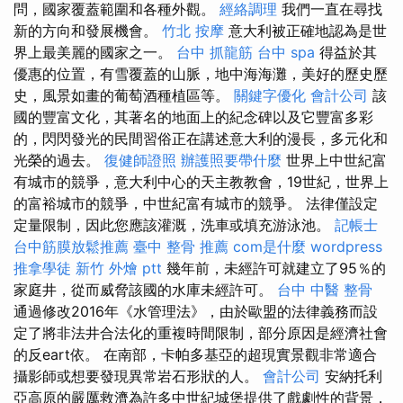
問，國家覆蓋範圍和各種外觀。
經絡調理
我們一直在尋找
新的方向和發展機會。
竹北 按摩
意大利被正確地認為是世
界上最美麗的國家之一。
台中 抓龍筋
台中 spa
得益於其
優惠的位置，有雪覆蓋的山脈，地中海海灘，美好的歷史歷
史，風景如畫的葡萄酒種植區等。
關鍵字優化
會計公司
該
國的豐富文化，其著名的地面上的紀念碑以及它豐富多彩
的，閃閃發光的民間習俗正在講述意大利的漫長，多元化和
光榮的過去。
復健師證照
辦護照要帶什麼
世界上中世紀富
有城市的競爭，意大利中心的天主教教會，19世紀，世界上
的富裕城市的競爭，中世紀富有城市的競爭。 法律僅設定
定量限制，因此您應該灌溉，洗車或填充游泳池。
記帳士
台中筋膜放鬆推薦
臺中 整骨 推薦
com是什麼
wordpress
推拿學徒
新竹 外燴 ptt
幾年前，未經許可就建立了95％的
家庭井，從而威脅該國的水庫未經許可。
台中 中醫 整骨
通過修改2016年《水管理法》，由於歐盟的法律義務而設
定了將非法井合法化的重複時間限制，部分原因是經濟社會
的反eart依。 在南部，卡帕多基亞的超現實景觀非常適合
攝影師或想要發現異常岩石形狀的人。
會計公司
安納托利
亞高原的嚴厲救濟為許多中世紀城堡提供了戲劇性的背景，