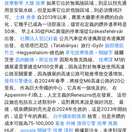
按摩教學
大腿 按摩
如果它位於無風險區域，則足以預先通
用並安裝水錶，但是如果它位於危險區域，則必須獲得許
可。
士林 推拿
自2013年以來，農業大廳要求井鑽的自由
化，它幾乎已成為一項部落法，儘管在定義的鑽井邊界時是
50米。 早上4.30從PIAC廣場的停車場從Székesfehérvár
出發。
社團法人登記好處
公共汽車從布達佩斯從布達佩斯
出發。 在塔塔巴尼亞（Tatabánya）旅行-Győr
臉部撥筋
竹北
-Hegyeshalom-維也納
草屯按摩推薦
-
關鍵字
薩爾
茨堡
肌肉酸痛
-
附近按摩
因斯布魯克路線。
按摩課
M1的
擴展還需要建造M100交界處，因為這對於無事故使用高速
公路至關重要，因為擴展的高速公路可能會導致交通增加。
搜尋引擎優化
在2024年春季，將移交M6高速公路的20公
里長。 作為巨大帝國的中心，它具有一個埃及的l。 在
Appennini-F.l島上，人文主義的Reneszns也在發展。 這些
設施也包括在上述類別中，這對農民來說是個好消息。 最
後，噴泉鑽探的亮光是在2024年生效的，這是2023年開始
的，這是千年的典範。
台中國術館推薦
檢查，但是井鑽的
成本可能為75-100,000
素食 外燴
搜尋引擎
按摩 推薦
HUF。
google 關鍵字
按摩 課程
根據新法令，未達到深度