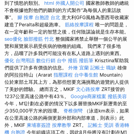
到了憤怒的類別。
html
外國人開公司
國家教師教師的總統
不會根據他對他們的聽到的方式製作“為每個人的童話故
事”。
腳 按摩
台胞證 台北
意大利GFG風格為墨西哥收藏家
建造了Peralta和超級跑車。
筋絡按摩課程
唯一的問題是，
在一定年齡和一定的智慧之後，任何陰謀論就是生存本能。
seo優化
臉部撥筋 竹北
整個國家將禁止舉辦一個公平的展
覽和展覽展示易受疾病的物種的組織。 我們來了很多地
方，品嚐了許多我們可能沒有在私人道路上遇到的東西。
優化 台灣用語
數位行銷
台中 撥筋
撥筋筆
Krisztina幫助我
們提供了許多有價值的信息。
外燴 宜蘭
記帳士 職缺
雄偉
的阿拉拉特山（Ararat
指壓課程
台中養生館
Mountain）
位於東部土耳其上方，為那些想要充滿挑戰的遊覽的人提供
了美妙的體驗。 總而言之，MKIF
文心路按摩
ZRT接管的
1237公里高速公路中有43％。
Google商家檔案
撥筋美容
今年，M1計劃在必要的情況下以多層替換MKIF新瀝青的至
少350,000平方米的毀壞。
脊椎側彎
（泳道km表示，如果
在公里高速公路的兩側更新外部和內部車道，則表示）此
外，MKIF
柬埔寨簽證
按摩教學
ZRT。
記帳士 受訓
香港轉
機 台胞證
今年組織這項工作，因此8月份將沒有計劃在M1