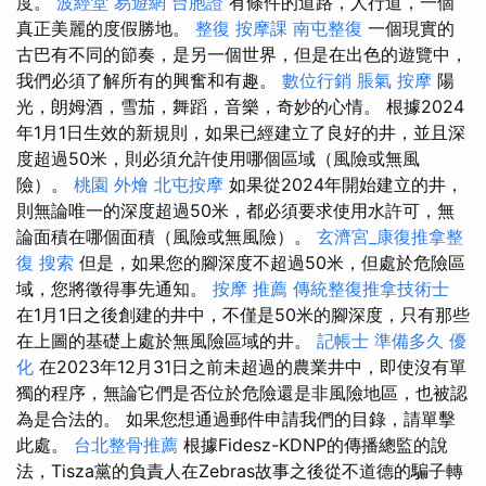
度。
波經堂
易遊網 台胞證
有條件的道路，人行道，一個
真正美麗的度假勝地。
整復
按摩課
南屯整復
一個現實的
古巴有不同的節奏，是另一個世界，但是在出色的遊覽中，
我們必須了解所有的興奮和有趣。
數位行銷
脹氣 按摩
陽
光，朗姆酒，雪茄，舞蹈，音樂，奇妙的心情。 根據2024
年1月1日生效的新規則，如果已經建立了良好的井，並且深
度超過50米，則必須允許使用哪個區域（風險或無風
險）。
桃園 外燴
北屯按摩
如果從2024年開始建立的井，
則無論唯一的深度超過50米，都必須要求使用水許可，無
論面積在哪個面積（風險或無風險）。
玄濟宮_康復推拿整
復
搜索
但是，如果您的腳深度不超過50米，但處於危險區
域，您將徵得事先通知。
按摩 推薦
傳統整復推拿技術士
在1月1日之後創建的井中，不僅是50米的腳深度，只有那些
在上圖的基礎上處於無風險區域的井。
記帳士 準備多久
優
化
在2023年12月31日之前未超過的農業井中，即使沒有單
獨的程序，無論它們是否位於危險還是非風險地區，也被認
為是合法的。 如果您想通過郵件申請我們的目錄，請單擊
此處。
台北整骨推薦
根據Fidesz-KDNP的傳播總監的說
法，Tisza黨的負責人在Zebras故事之後從不道德的騙子轉