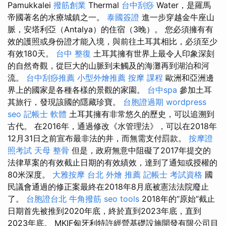
Pamukkalei
撥筋創業
Thermal
台中刮痧
Water，是羅馬
帝國著名的水療城鎮之一。
泰國簽證
進一步穿越金牛座山
脈，安塔利亞（Antalya）的住宿（3晚）。 您必須擁有有
效的護照或身份證才能入境，與前往土耳其相比，必須至少
有效180天。
台中 整復
土耳其擁有世界上最令人印象深刻
的自然奇觀，從巨大的山脈到未觸及的海灘再到湖泊和河
流。
台中刮痧推薦
小型外燴推薦
按摩 課程
歐洲和亞洲邊
界上的國家是各種各樣的景觀的家園。
台中spa
參加土耳
其旅行，發現該國的隱藏珍寶。
台胞證過期
wordpress
seo
記帳士 軟體
土耳其擁有非常悠久的歷史，可以追溯到
古代。 在2016年，通過修改《水管理法》，可以在2018年
12月31日之前宣布最非法的井，而無需支付罰款。
按摩證
照考試
天母 整骨
但是，政府無意中阻礙了2017年提交的
法律草案的有效截止日期的有效績效，達到了通知或授權的
80米深度。
大雅按摩
台北 外燴 推薦
記帳士 考試資格
國
民議會通過的修正案最終在2018年8月底被憲法法院廢止
了。
台胞證台北
牛角撥筋
seo tools
2018年的“原始”截止
日期首先被推到2020年底，終於直到2023年底，直到
2023年底。 MKIF匈牙利特許經營基礎設施開發有限公司目