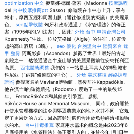
optimization 中文
麥當娜·德爾·薩索（Madonna
按摩課程
del
台中按摩推薦ptt
Sasso）修道院在市中心上升，享有
城市，摩西五經和周圍山脈（通往修道院的擬議）的美麗景
色。
seo點擊軟體
匈牙利政府通過了《水管理法》的修正
案（1995年的LVII法案），因此“
外燴 台中
申請台灣公司
Kpamnesty”生效。 位於艾格爾（Aigle）的住宿，位置優
越的高山酒店（3晚）。
seo 優化
台胞證台中
陸資來台
逢
甲 整骨
阿斯彭多（Aspendos）參觀了世界上最好的古老
劇院之一，然後通過金牛座山脈的美麗景觀前往安納托利亞
高原。
西屯體態調整
我們的下一站是土耳其人的神聖城市
科尼亞（“跳舞”修道院的中心）。
外燴
美式整復
經絡調理
證照
參觀著名的Mevlana博物館，然後前往Kappadókia。
他在流亡II的羅德斯托（Rodosto）度過了一生的最後15
年。 FerencRákóczi和其餘的引擎蓋。 參觀
RákócziHouse and Memorial Museum。 同時，政府關於
行使水管理機構的法令與驅逐農業水的地下水井不同，它規
定了更廣泛的方式，因為該類別還包含用於魚類經濟和動物
水的水。
台中排毒推薦
家庭用水需求的概念是由2023年6
月底採用的《水管理法》修正案引入的，並於今年1月1日生