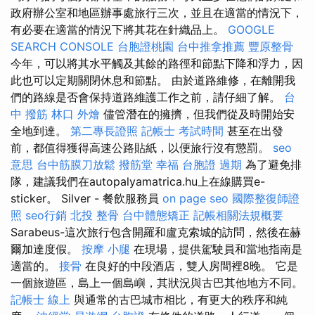
政府辦公室和地區辦事處旅行三次，並且在適當的情況下，
有必要在適當的情況下將其花在針織品上。
GOOGLE
SEARCH CONSOLE
台胞證桃園
台中推拿推薦
豐原整骨
今年，可以將其水平觸及其餘的路徑和節點下降和浮力，因
此也可以定期關閉休息和節點。 由於道路維修，在離開我
們的路線是否會保持道路維護工作之前，請仔細了解。
台
中 撥筋
林口 外燴
儘管潛在的擁擠，但我們從及時開始安
全地到達。
第二專長證照
記帳士 考試時間
甚至在出發
前，都值得獲得高速公路貼紙，以便旅行沒有懲罰。
seo
意思
台中筋膜刀放鬆
撥筋堂 幸福
台胞證 過期
為了避免排
隊，建議我們在autopalyamatrica.hu上在線購買e-
sticker。 Silver - 餐飲服務員
on page seo
國際整復師證
照
seo行銷
北投 整骨
台中體態矯正
記帳相關法規概要
Sarabeus-這次旅行包含開羅和盧克索城的訪問，然後在赫
爾加達度假。
按摩 小腿
在現場，提供駕駛員和當地指南是
適當的。
接骨
在良好的中段酒店，雙人房間裡8晚。 它是
一個旅遊區，島上一個島嶼，其狀況與古巴其他地方不同。
記帳士 線上
與通常的古巴城市相比，有更大的秩序和純