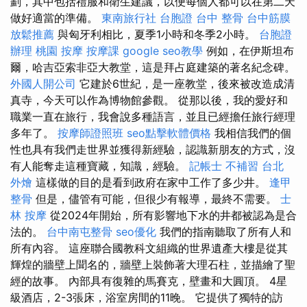
劃，其中包括禮服和衛生建議，以便每個人都可以在第二天
做好適當的準備。
東南旅行社 台胞證
台中 整骨
台中筋膜
放鬆推薦
與匈牙利相比，夏季1小時和冬季2小時。
台胞證
辦理
桃園 按摩
按摩課
google seo教學
例如，在伊斯坦布
爾，哈吉亞索非亞大教堂，這是拜占庭建築的著名紀念碑。
外國人開公司
它建於6世紀，是一座教堂，後來被改造成清
真寺，今天可以作為博物館參觀。 從那以後，我的愛好和
職業一直在旅行，我會說多種語言，並且已經擔任旅行經理
多年了。
按摩師證照班
seo點擊軟體價格
我相信我們的個
性也具有我們走世界並獲得新經驗，認識新朋友的方式，沒
有人能奪走這種寶藏，知識，經驗。
記帳士 不補習
台北
外燴
這樣做的目的是看到政府在家中工作了多少井。
逢甲
整骨
但是，儘管有可能，但很少有報導，最終不需要。
士
林 按摩
從2024年開始，所有影響地下水的井都被認為是合
法的。
台中南屯整骨
seo優化
我們的指南聽取了所有人和
所有內容。 這座聯合國教科文組織的世界遺產大樓是從其
輝煌的牆壁上聞名的，牆壁上裝飾著大理石柱，並描繪了聖
經的故事。 內部具有復雜的馬賽克，壁畫和大圓頂。 4星
級酒店，2-3張床，浴室房間的11晚。 它提供了獨特的訪