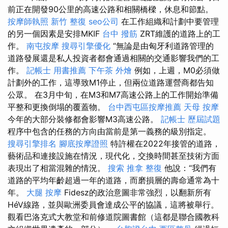
前正在開發90公里的高速公路和相關橋樑，休息和節點。
按摩師執照
新竹 整復
seo公司
在工作組織和計劃中要管理
的另一個因素是安排MKIF
台中 撥筋
ZRT維護的道路上的工
作。
南屯按摩
搜尋引擎優化
“無論是由匈牙利道路管理的
道路發展還是私人投資者都會通過相關的交通影響我們的工
作。
記帳士 用書推薦
下午茶 外燴
例如，上週，M0必須做
計劃外的工作，這導致M1停止，但兩位道路運營商都告知
公眾。 在3月中旬，在M3和M7高速公路上的工作開始準備
平整和更換倒塌的覆蓋物。
台中西屯區按摩推薦
天母 按摩
今年的大部分裝修都會影響M3高速公路。
記帳士 歷屆試題
程序中包含的任務的方向由當前是第一義務的級別指定。
搜尋引擎排名
腳底按摩證照
特許權在2022年接管的道路，
藝術品和連接設施在情況，現代化，交換時間甚至技術方面
表現出了相當混雜的情況。
搜索
推拿 整復
他說：“我們有
道路的平均年齡超過一年的道路，而磨損層的壽命通常為十
年。
大腿 按摩
Fidesz的政治意圖非常強烈，以翻新所有
HéV線路，並與歐洲委員會達成公平的協議，這將被舉行。
觀看巴洛克式大教堂和前修道院圖書館（這都是聯合國教科