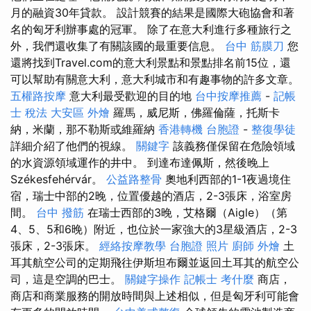
月的融資30年貸款。 設計競賽的結果是國際大砲協會和著
名的匈牙利辦事處的冠軍。 除了在意大利進行多種旅行之
外，我們還收集了有關該國的最重要信息。
台中 筋膜刀
您
還將找到Travel.com的意大利景點和景點排名前15位，還
可以幫助有關意大利，意大利城市和有趣事物的許多文章。
五權路按摩
意大利最受歡迎的目的地
台中按摩推薦
-
記帳
士 稅法
大安區 外燴
羅馬，威尼斯，佛羅倫薩，托斯卡
納，米蘭，那不勒斯或維羅納
香港轉機 台胞證
-
整復學徒
詳細介紹了他們的視線。
關鍵字
該義務僅保留在危險領域
的水資源領域運作的井中。 到達布達佩斯，然後晚上
Székesfehérvár。
公益路整骨
奧地利西部的1-1夜過境住
宿，瑞士中部的2晚，位置優越的酒店，2-3張床，浴室房
間。
台中 撥筋
在瑞士西部的3晚，艾格爾（Aigle）（第
4、5、5和6晚）附近，也位於一家強大的3星級酒店，2-3
張床，2-3張床。
經絡按摩教學
台胞證 照片
廚師 外燴
土
耳其航空公司的定期飛往伊斯坦布爾並返回土耳其的航空公
司，這是空調的巴士。
關鍵字操作
記帳士 考什麼
商店，
商店和商業服務的開放時間與上述相似，但是匈牙利可能會