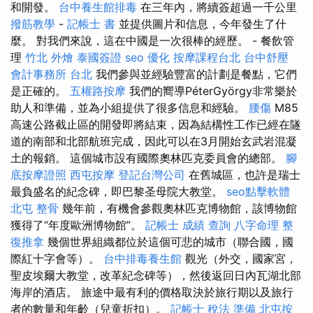
和開發。
台中養生館排毒
在三年內，將續簽超過一千公里
撥筋教學
-
記帳士 書
並提供圖片和信息，今年發生了什
麼。 對我們來說，這在中國是一次很棒的經歷。 - 餐飲管
理
竹北 外燴
泰國簽證
seo 優化
按摩課程台北
台中舒壓
會計事務所 台北
我們參與並經驗豐富的計劃是餐點，它們
是正確的。
五權路按摩
我們的嚮導PéterGyörgy非常樂於
助人和準備，並為小組提供了很多信息和經驗。
腰傷
M85
高速公路截止區的開發即將結束，因為結構性工作已經在隧
道的南部和北部航班完成，因此可以在3月開始玄武岩混凝
土的報銷。 這個城市設有國際奧林匹克委員會的總部。
腳
底按摩證照
西屯按摩
登記台灣公司
在舊城區，也許是瑞士
最負盛名的紀念碑，即巴黎圣母院大教堂。
seo點擊軟體
北屯 整骨
幾年前，有機會參觀奧林匹克博物館，該博物館
獲得了“年度歐洲博物館”。
記帳士 成績 查詢
八字命理 整
復推拿
幾個世界組織都位於這個可悲的城市（聯合國，國
際紅十字會等）。
台中排毒養生館
觀光（外交，國家宮，
聖皮埃爾大教堂，改革紀念碑等），然後返回日內瓦湖北部
海岸的酒店。 旅途中最有利的價格取決於旅行期以及旅行
者的數量和年齡（兒童折扣）。
記帳士 稅法 準備
北屯按