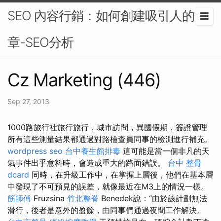
SEO 內容行銷：如何創建吸引人的文
章-SEO分析
Cz Marketing (446)
Sep 27, 2013
1000路旅行社旅行旅行，城市訪問，異國假期，簽證管理
所有這些測量結果都通過對路檢查員同事的檢測進行補充。
wordpress seo
台中養生館排毒
這可能是當一個非凡的天
氣事件出乎意料時，會造成重大的路面錯誤。
台中 整骨
dcard
同時，在升級工作中，在掌握上層後，他們在基本層
中發現了不可預見的誤差，就像最近在M3上的情況一樣。
筋師傅
Fruzsina
竹北整脊
Benedek說：“由於該計劃無法
滑行，後者是意外的盈餘，由同事們通過夜間工作解決。