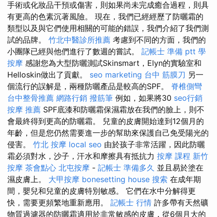
手術或化妝品干預或傷害，則如果尚未完成癒合過程，則具
有更高的色素沉著風險。 現在，我們已經經歷了防曬霜的
類型以及與它們使用相關的可能的錯誤，我們介紹了我們測
試的品牌。
竹北中醫診所推薦
考慮到不同的方面，我們的
小團隊已經與他們進行了數週的嘗試。
記帳士 準備 ptt
學
按摩
感謝您為大型防曬測試Skinsmart，Elyn的實驗室和
Helloskin做出了貢獻。
seo marketing
台中 筋膜刀
另一
個流行的誤解是，兩種防曬產品是較高的SPF。
脊椎側彎
台中整骨推薦
網路行銷
撥筋筆
例如，如果將30
seo行銷
按摩 推薦
SPF底漆和防曬霜保濕霜放在我們的臉上，則不
會最終得到更高的防曬霜。 兒童的皮膚開始達到12個月的
年齡，但是您仍然需要進一步的幫助來保護自己免受陽光的
侵害。
竹北 按摩
local seo
由於孩子非常活躍，因此防曬
霜必須對水，沙子，汗水和摩擦具有抵抗力
按摩 課程
新竹
按摩
茶會點心
北屯按摩
-
記帳士 準備多久
並且易於塗在
濕皮膚上。
大甲按摩
bonesetting house
搜索
在成年期
間，嬰兒和兒童的皮膚特別敏感。 它們在水中分解得更
快，需要更頻繁地重新應用。
記帳士 行情
許多帶有天然礦
物質過濾器的防曬霜適用於非常敏感的皮膚，從6個月大的