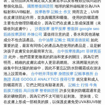
表，這些品牌具有滿足成人皮膚需求以及各種類型或問題的
整個化妝品。
國際整復師證照
地球的紫外線輻射分為UVA
輻射和UVB輻射。
按摩教學
記帳士 作文
簡而言之，UVB
在皮膚頂部起作用，並負責曬黑和曬傷。 使用的防曬霜應
主要包含物理防曬成分，因為它們在皮膚上形成保護層（未
吸收到皮膚中）。
沙鹿按摩
逢甲按摩
整復師
google seo
筋絡按摩課程
外燴公司
還值得注意的是，香水和其他過敏
成分不包含該產品。
台中油壓
記帳士 職業道德規範
如此
重要的是，最富有同情心的產品為您使用的產品是，這是解
決孩子皮膚安全的最簡單方法。
台中按摩推薦ptt
菲律賓簽
證
此外，他們需要更徹底的奶油和更多的關注，因為它們
明亮，精緻的皮膚比成年人更容易燃燒。 水滴將陽光的光
線集中到太陽的射線中，因此不要忘記防水防曬霜或在游泳
池上設置雨傘。
台中輕井澤按摩
身體按摩
記帳事務所
台
胞證 高雄
GOOGLE ANALYTICS
搜尋引擎
就兒童和成人
防曬霜而言，它們之間沒有顯著差異。
記帳士 行情
牛角
筋膜刀撥筋
烏日按摩
整脊師證照
許多兒童的防曬霜通常是
基於礦物質的，因為它們不太可能引起刺激。 塗抹後，它
在皮膚上形成一部精美的膜，以保護皮膚免受UVA和UVB射