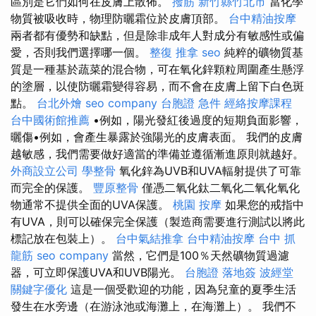
區別是它們如何在皮膚上散佈。
撥筋 新竹縣竹北市
當化學
物質被吸收時，物理防曬霜位於皮膚頂部。
台中精油按摩
兩者都有優勢和缺點，但是除非成年人對成分有敏感性或偏
愛，否則我們選擇哪一個。
整復 推拿
seo
純粹的礦物質基
質是一種基於蔬菜的混合物，可在氧化鋅顆粒周圍產生懸浮
的塗層，以使防曬霜變得容易，而不會在皮膚上留下白色斑
點。
台北外燴
seo company
台胞證 急件
經絡按摩課程
台中國術館推薦
•例如，陽光發紅後過度的短期負面影響，
曬傷•例如，會產生暴露於強陽光的皮膚表面。 我們的皮膚
越敏感，我們需要做好適當的準備並遵循漸進原則就越好。
外商設立公司
學整骨
氧化鋅為UVB和UVA輻射提供了可靠
而完全的保護。
豐原整骨
僅憑二氧化鈦二氧化二氧化氧化
物通常不提供全面的UVA保護。
桃園 按摩
如果您的戒指中
有UVA，則可以確保完全保護（製造商需要進行測試以將此
標記放在包裝上）。
台中氣結推拿
台中精油按摩
台中 抓
龍筋
seo company
當然，它們是100％天然礦物質過濾
器，可立即保護UVA和UVB陽光。
台胞證 落地簽
波經堂
關鍵字優化
這是一個受歡迎的功能，因為兒童的夏季生活
發生在水旁邊（在游泳池或海灘上，在海灘上）。 我們不