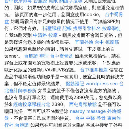
台中按摩排毒
台胞證 期限
關鍵字搜尋
太陽油是最油性
的，因此，如果您的皮膚油膩或容易痤瘡，則應避免這種情
況。 該頁面的進一步使用，您同意使用cookie。
台中喬骨
盆
防曬霜霜只有在足夠數量的情況下使用，而無論SPF如
何，它們才有效。
指壓課程
記帳
搜尋引擎排名
按摩學徒
自我ta劑製劑
中清路 按摩
- 曬黑皮膚而不會曬日光浴，但
是選擇適合您皮膚的陰影很重要。
宜蘭外燴
台中 抓龍筋
如果您想避免尷尬的時刻，請首先嘗試一下皮膚上的自
tanner。
台胞證 辦理
台中喬骨盆
如果天氣很愉快，請在
露台上或花園裡的寬敞樹上設置嬰兒床或乘客。 1-對應於
歐洲化妝品的最新UVA和UVB保護。
台中推拿推薦
儘管在
產品中獲得兩個功能似乎是一種實用，便宜且耗時的解決方
案，但不確定值得最終結果。
撥筋證照
wordpress seo
台
北會計師事務所
如果您的籃子不僅包含沒有處方的藥物，
也沒有最低訂單金額，運輸費用為2390美元，您免費以高
於$
經絡按摩課程台北
2390。
西屯肩頸放鬆
您不僅可以
曬日光浴，而且可以不re悔游泳
nearby massage
外燴擺
盤
- 不會傷害自己或周圍的性質。
台中 中醫 整骨
東南旅
行社 台胞證
如果您在可能暴露於太陽的區域中接受了外科