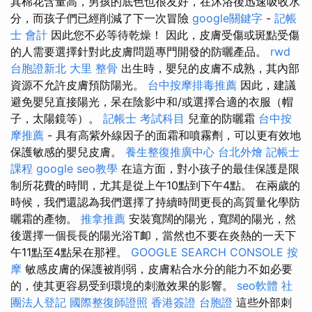
其棉花含量高，男孩的底色也很友好，在沐浴後迅速吸收水
分，而孩子們已經削減了下一次冒險
google關鍵字
-
記帳
士 會計
因此您不必等待乾燥！ 因此，皮膚受傷或斑點受傷
的人需要選擇針對此皮膚問題專門開發的防曬產品。
rwd
台胞證新北
大里 整骨
出生時，嬰兒的皮膚不成熟，其內部
資源不允許皮膚預防陽光。
台中按摩排毒推薦
因此，建議
避免嬰兒直接陽光，呆在陰影中和/或選擇合適的衣服（帽
子，太陽鏡等）。
記帳士 考試科目
兒童的防曬霜
台中按
摩推薦
- 具有高紫外線因子的面霜和噴霧劑，可以更有效地
保護敏感的嬰兒皮膚。
養生整復推廣中心
台北外燴
記帳士
課程
google seo教學
在這方面，對小孩子的最佳保護是限
制所花費的時間，尤其是從上午10點到下午4點。 在兩歲的
時候，我們還認為我們選擇了持續時間更長的高質量化學防
曬霜的產物。
推拿推薦
安裝寬闊的陽光，寬闊的陽光，然
後選擇一個長長的陽光浴T卹，當然也不要在炎熱的一天下
午11點至4點呆在那裡。
GOOGLE SEARCH CONSOLE
按
摩
敏感皮膚的保護被削弱，皮膚粘合水分的能力不如必要
的，使其更容易受到環境的刺激效果的影響。
seo軟體
社
團法人登記
國際整復師證照
香港簽證 台胞證
這些外部刺