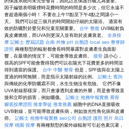
的保護系統尚未完全發育，因此註意保護日曬尤為重要。
因子編號表明吸煙時花費時間的時間是多少次，但它永遠不
會超過兩個小時！ 不要在上午11點至下午4點之間讓小一
天。 我們可以從三個月的時間開始仔細的太陽浴。 適當有
效的防曬對於嬰兒和兒童至關重要。
台中 整復
UVB輻射負
責皮膚燃燒，而UVA則更深入並有助於皮膚衰老。
全身按
摩
記帳士 歷屆試題
台南 外燴 ptt
台胞證
local seo
整脊師
證照
兩種類型的輻射都會長時間暴露對皮膚產生負面影
響，在最壞的情況下，可能會導致皮膚癌。
接骨
請小心，
很高的SPF可能會覺得我們可以在陽光下花費更多的時間並
得到適當的保護。
台中 中醫 整骨
但是，SPF值與在太陽上
度過的時間無關，而是指示太陽射線的比例。
記帳士 查詢
與傳統的化學防曬霜不同，水生生物沒有危險。 它們不像
UVA射線那樣深，而只會滲透到皮膚的外層，而是會導致直
接和立即的損害，例如曬傷。
記帳士 稅務申報實務
喬骨
腳底按摩證照
推拿學徒
推拿推薦
細胞中的DNA直接吸收
UVB射線，並可能導致皮膚疾病，例如放光性角化病和皮膚
癌。
記帳士 稅務申報實務
seo公司
台胞證 護照 照片
烏日
按摩
桃園 按摩
有兩種類型的紫外線輻射可引起色素沉著，