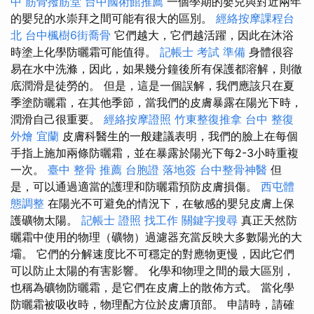
中
筋骨撥筋堂
台中國術館推薦
一個學期的嬰兒與對近兩年
的嬰兒的水崇拜之間可能有很大的區別。
經絡按摩課程台
北
台中楓樹6街喬骨
它們越大，它們越活躍，因此在沐浴
時塗上化學防曬霜可能值得。
記帳士 考試 準備
身體很容
易在水中洗滌，因此，如果幾分鐘後所有保護都溶解，則徹
底潤滑是徒勞的。 但是，這是一個誤解，我們應該只在夏
季塗防曬霜，在其他季節，當我們的皮膚暴露在陽光下時，
潤滑自己很重要。
經絡按摩證照
竹東整復推拿
台中 整復
外燴 宜蘭
皮膚科醫生的一般建議表明，我們的臉上在每個
手指上施加兩條防曬霜，並在暴露於陽光下每2-3小時重複
一次。
臺中 整骨 推薦
台胞證 落地簽
台中整骨神醫
但
是，可以通過適當的護理和防曬霜預防皮膚損傷。
西屯體
態調整
在陽光不可避免的情況下，在敏感的嬰兒皮膚上保
護礦物太陽。
記帳士 證照 找工作
關鍵字搜尋
真正天然防
曬霜中使用的物理（礦物）過濾器充當反映大多數陽光的大
壩。 它們的分解速度比不可穩定的對應物更慢，因此它們
可以防止太陽的有害影響。 化學和物理之間的最大區別，
也稱為礦物防曬霜，是它們在皮膚上的散佈方式。 當化學
防曬霜被吸收時，物理配方位於皮膚頂部。 申請時，請確