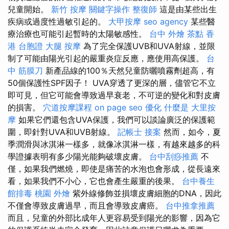
兒童開始。
新竹 按摩
關鍵字操作
整復師
這是由某些出生
疾病或過度性過敏引起的。
大甲按摩
seo agency
某些醫
療治療也可能引起暫時的太陽敏感性。
台中 外燴 茶點
香
港 台胞證
大腿 按摩
為了完全保護UVB和UVA射線，並限
制了可能由陽光引起的嚴重炎症反應，應使用高保護。
台
中 筋膜刀
新產品線的100％天然兒童防曬噴霧劑超高，有
50個保護性SPF因子！ UVA穿透了更深的層，儘管它不立
即可見，但它可能會導致過早衰老，不可逆的變化和對皮膚
的損害。
穴道按摩課程
on page seo
優化
什麼是
大里按
摩
如果它們還包含UVA保護，我們可以談論廣泛的保護範
圍，即針對UVA和UVB射線。
記帳士 接案
然而，如今，夏
季潤滑與冰淇淋一樣多，就像冰淇淋一樣，有越來越多的科
學證據表明有多少陽光能夠破壞皮膚。
台中刮痧推薦
不
僅，如果我們燃燒，即使是痛苦的水泡也會形成，從長遠來
看，如果我們不小心，它也會產生嚴重的後果。
台中養生
館排毒
桃園 外燴
紫外線修飾並損壞皮膚細胞的DNA，因此
不僅會導致皮膚過早，而且會導致皮膚癌。
台中推拿推薦
而且，兒童的外部比成年人更容易受到陽光的影響，因為它