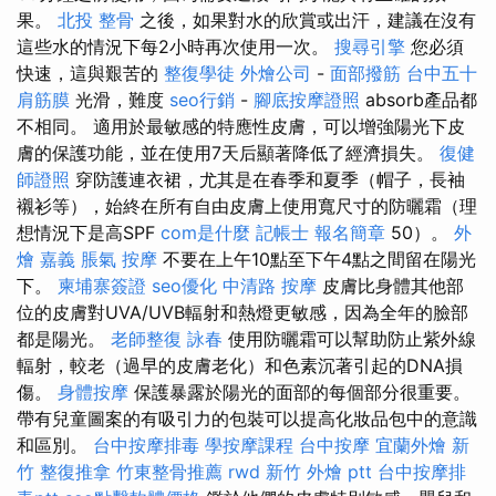
果。
北投 整骨
之後，如果對水的欣賞或出汗，建議在沒有
這些水的情況下每2小時再次使用一次。
搜尋引擎
您必須
快速，這與艱苦的
整復學徒
外燴公司
-
面部撥筋
台中五十
肩筋膜
光滑，難度
seo行銷
-
腳底按摩證照
absorb產品都
不相同。 適用於最敏感的特應性皮膚，可以增強陽光下皮
膚的保護功能，並在使用7天后顯著降低了經濟損失。
復健
師證照
穿防護連衣裙，尤其是在春季和夏季（帽子，長袖
襯衫等），始終在所有自由皮膚上使用寬尺寸的防曬霜（理
想情況下是高SPF
com是什麼
記帳士 報名簡章
50）。
外
燴 嘉義
脹氣 按摩
不要在上午10點至下午4點之間留在陽光
下。
柬埔寨簽證
seo優化
中清路 按摩
皮膚比身體其他部
位的皮膚對UVA/UVB輻射和熱燈更敏感，因為全年的臉部
都是陽光。
老師整復 詠春
使用防曬霜可以幫助防止紫外線
輻射，較老（過早的皮膚老化）和色素沉著引起的DNA損
傷。
身體按摩
保護暴露於陽光的面部的每個部分很重要。
帶有兒童圖案的有吸引力的包裝可以提高化妝品包中的意識
和區別。
台中按摩排毒
學按摩課程
台中按摩
宜蘭外燴
新
竹 整復推拿
竹東整骨推薦
rwd
新竹 外燴 ptt
台中按摩排