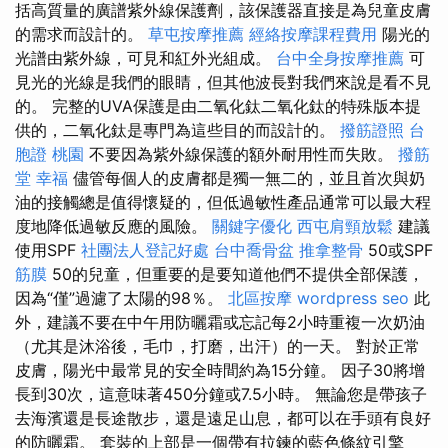
括高質量的廣譜紫外線保護劑，該保護器直接是為兒童皮膚
的需求而設計的。
草屯按摩推薦
經絡按摩課程費用
陽光的
光譜由紫外線，可見和紅外光組成。
台中全身按摩推薦
可
見光的光線是我們的眼睛，但其他波長對我們來說是看不見
的。 完整的UVA保護是由二氧化鈦二氧化鈦的特殊版本提
供的，二氧化鈦是專門為這些目的而設計的。
撥筋證照
台
胞證 桃園
不要因為紫外線保護的額外耐用性而失敗。
撥筋
堂 幸福
儘管每個人的皮膚都是獨一無二的，並且首次與奶
油的接觸總是值得懷疑的，但低過敏性產品通常可以最大程
度地降低過敏反應的風險。
關鍵字優化
西屯肩頸放鬆
建議
使用SPF
社團法人登記好處
台中喬骨盆
推拿整骨
50或SPF
筋膜
50的兒童，但重要的是要知道他們不提供全部保護，
因為“僅”過濾了太陽的98％。
北區按摩
wordpress seo
此
外，建議不要在中午用防曬霜或忘記每2小時重複一次奶油
（尤其是沐浴後，毛巾，打磨，出汗）的一天。 對於正常
皮膚，陽光中最常見的安全時間約為15分鐘。 因子30將增
長到30次，這意味著450分鐘或7.5小時。 無論您是帶孩子
去海濱還是長途散步，還是遠足山息，都可以在手頭有良好
的防曬霜。 套裝的上部是一個帶有拉鍊的藍色條紋引擎