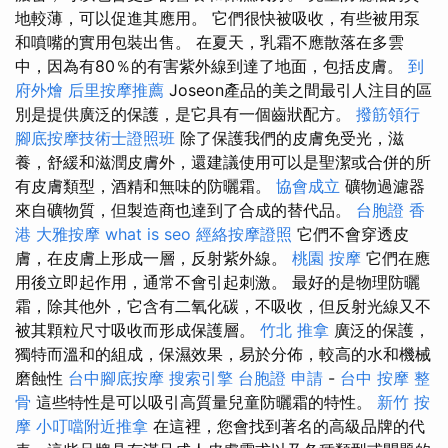
地較薄，可以促進其應用。 它們很快被吸收，有些被用泵
和噴嘴的實用包裝出售。 在夏天，乳霜不應散落在多雲
中，因為有80％的有害紫外線到達了地面，包括皮膚。
到
府外燴
后里按摩推薦
Joseon產品的美之間最引人注目的區
別是提供廣泛的保護，是它具有一個齒狀配方。
撥筋領行
腳底按摩技術士證照班
除了保護我們的皮膚免受光，滋
養，舒緩和滋潤皮膚外，還建議使用可以是聖潔或合併的所
有皮膚類型，酒精和無味的防曬霜。
協會成立
礦物過濾器
來自礦物質，但製造商也達到了合成的替代品。
台胞證 香
港
大雅按摩
what is seo
經絡按摩證照
它們不會穿透皮
膚，在皮膚上形成一層，反射紫外線。
桃園 按摩
它們在應
用後立即起作用，通常不會引起刺激。 最好的是物理防曬
霜，除其他外，它含有二氧化碳，不吸收，但反射光線又不
被其顆粒尺寸吸收而形成保護層。
竹北 推拿
廣泛的保護，
獨特而溫和的組成，保濕效果，易於分佈，較高的水和機械
磨蝕性
台中腳底按摩
搜索引擎
台胞證 申請
-
台中 按摩 整
骨
這些特性是可以吸引高質量兒童防曬霜的特性。
新竹 按
摩
小叮噹附近推拿
在這裡，您會找到著名的高級品牌的代