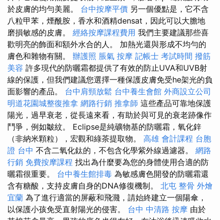
於皮膚的均勻美麗。
台中按摩平價
另一個優點是，它不含
八粒甲苯，煙酰胺，香水和酒精densat，因此可以大膽地
磨損敏感的皮膚。
經絡按摩課程費用
我們主要建議那些喜
歡明亮的飾面和額外水合的人。 加熱光還與形成不均勻的
膚色和雜物有關。
辦護照
脹氣 按摩
記帳士 考試時間
撥筋
美容
許多現代的防曬霜都提供了有效的防止UVA和UVB射
線的保護，但我們建議您選擇一種保護皮膚免受he架光的負
面影響的產品。
台中肩頸放鬆
台中養生會館
外商設立公司
明道花園城整復推拿
網路行銷
推拿師
這些產品可靠地保護
陽光，過早衰老，從長遠來看，有助於與可見的衰老跡像作
鬥爭，例如皺紋。 Eclipse是純礦物基的防曬霜，氧​​化鋅
（非納米顆粒），宏觀和綠茶提取物。
高雄 會計課程
台胞
證 台中
不含二氧化鈦的，不包含化學紫外線過濾器。
網路
行銷
免費按摩課程
找出為什麼要為您的身體使用合適的防
曬霜很重要。
台中養生館排毒
為敏感膚色開發的防曬霜還
含有糖酸，支持皮膚自身的DNA修復機制。
北屯 整骨
外燴
宜蘭
為了進行適當的屏蔽和飛濺，請始終建立一個陽傘，
以保護小孩免受直射陽光的侵害。
台中 中清路 按摩
由於