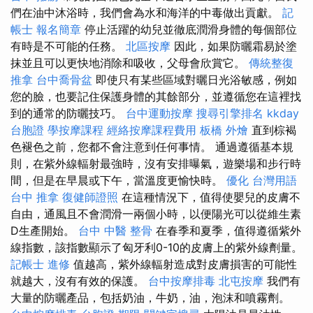
們在油中沐浴時，我們會為水和海洋的中毒做出貢獻。
記
帳士 報名簡章
停止活躍的幼兒並徹底潤滑身體的每個部位
有時是不可能的任務。
北區按摩
因此，如果防曬霜易於塗
抹並且可以更快地消除和吸收，父母會欣賞它。
傳統整復
推拿
台中喬骨盆
即使只有某些區域對曬日光浴敏感，例如
您的臉，也要記住保護身體的其餘部分，並遵循您在這裡找
到的通常的防曬技巧。
台中運動按摩
搜尋引擎排名
kkday
台胞證
學按摩課程
經絡按摩課程費用
板橋 外燴
直到棕褐
色褪色之前，您都不會注意到任何事情。 通過遵循基本規
則，在紫外線輻射最強時，沒有安排曝氣，遊樂場和步行時
間，但是在早晨或下午，當溫度更愉快時。
優化 台灣用語
台中 推拿
復健師證照
在這種情況下，值得使嬰兒的皮膚不
自由，通風且不會潤滑一兩個小時，以便陽光可以從維生素
D生產開始。
台中 中醫 整骨
在春季和夏季，值得遵循紫外
線指數，該指數顯示了匈牙利0-10的皮膚上的紫外線劑量。
記帳士 進修
值越高，紫外線輻射造成對皮膚損害的可能性
就越大，沒有有效的保護。
台中按摩排毒
北屯按摩
我們有
大量的防曬產品，包括奶油，牛奶，油，泡沫和噴霧劑。