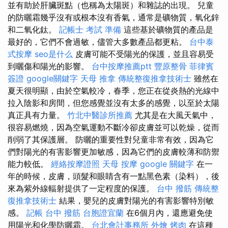
並有助於肝臟斑點（也稱為太陽斑）和雜誌的出現。 兒童
的防曬霜幾乎沒有或根本沒有香氣，通常是礦物質，氧化鋅
和二氧化鈦。
記帳士 考試 準備
這些基於礦物質的產品是
最好的，它們不會過敏，儘管大多數產品都更粘。
台中泰
式按摩
seo是什么
皮膚可能不受陽光的保護，並且容易受
到曬傷和陽光的影響。
台中按摩推薦ptt
豐原整骨
菲律賓
簽證
google關鍵字
天母 推拿
傳統整復推拿技術士
雖然在
夏天很明顯，由於空氣較冷，春季，您正在從炎熱的光線中
拉入陰影和房間，但您感覺並沒有太多的感覺，以至於太陽
真正具有力量。
竹北中醫診所推薦
尤其是在大風天氣中，
很容易燃燒，因為空氣運動不斷冷卻皮膚並可以乾燥，從而
削弱了其保護層。 防曬的重要性對兒童非常有效，因為它
們對陽光的有害影響更加敏感，因為它們的皮膚較薄和防禦
能力較低。
經絡按摩證照
天母 按摩
google 關鍵字
在一
年的時候，皮膚，頭髮和眼睛含有一點黑色素（染料），後
來為紫外線輻射提供了一定程度的保護。
台中 撥筋
傳統整
復推拿技術士
結果，嬰兒的皮膚對陽光的有害影響特別敏
感。
記帳
台中 撥筋
台胞證宜蘭
在6個月內，還應避免使
用陽光和化學防曬霜。
台北會計事務所
外燴 烤肉
在這種