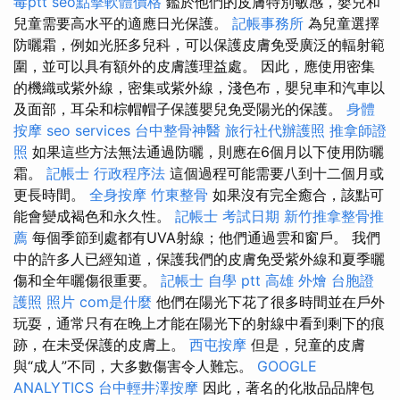
毒ptt
seo點擊軟體價格
鑑於他們的皮膚特別敏感，嬰兒和
兒童需要高水平的適應日光保護。
記帳事務所
為兒童選擇
防曬霜，例如光胚多兒科，可以保護皮膚免受廣泛的輻射範
圍，並可以具有額外的皮膚護理益處。 因此，應使用密集
的機織或紫外線，密集或紫外線，淺色布，嬰兒車和汽車以
及面部，耳朵和棕帽帽子保護嬰兒免受陽光的保護。
身體
按摩
seo services
台中整骨神醫
旅行社代辦護照
推拿師證
照
如果這些方法無法通過防曬，則應在6個月以下使用防曬
霜。
記帳士 行政程序法
這個過程可能需要八到十二個月或
更長時間。
全身按摩
竹東整骨
如果沒有完全癒合，該點可
能會變成褐色和永久性。
記帳士 考試日期
新竹推拿整骨推
薦
每個季節到處都有UVA射線；他們通過雲和窗戶。 我們
中的許多人已經知道，保護我們的皮膚免受紫外線和夏季曬
傷和全年曬傷很重要。
記帳士 自學 ptt
高雄 外燴
台胞證
護照 照片
com是什麼
他們在陽光下花了很多時間並在戶外
玩耍，通常只有在晚上才能在陽光下的射線中看到剩下的痕
跡，在未受保護的皮膚上。
西屯按摩
但是，兒童的皮膚
與“成人”不同，大多數傷害令人難忘。
GOOGLE
ANALYTICS
台中輕井澤按摩
因此，著名的化妝品品牌包