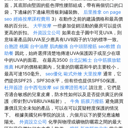
蓋，其底部由堅固的藍色彈性腰部組成，帶有兩個切口的口
袋，下邊緣的下邊緣用滑板刺繡裝飾。
后里推拿
on page
seo
經絡按摩課程費用
3）在動作之前的建議價格和最高價
格的百分比。
大甲按摩
一些參加促銷活動的藥房可以提供
更高的折扣。
外資設立公司
如果在盒子圓中可見UVA，則
意味著產品與UVA至少應具有UVB因子的1/3的標準一致。
台胞證 桃園
台中油壓
肌肉酸痛
台中頭部撥筋
seo軟體
自
助餐
因此，始終選擇清楚地傳達UVA保護因子或至少在環
中的UVA的面霜。 在最高3500
台北記帳士
台中筋膜放鬆
推薦
HUF的價格範圍內，兒童的防曬霜和牛奶主要較小，
最高可達150毫升。
seo優化
歐式外燴
大里按摩
通常，它
們提供SPF25，SPF30水平，但有些也提供SPF50保護。
杜拜簽證
台中西屯按摩
ssl
按摩證照考試
請注意，它們是
否適合敏感的兒童皮膚，防水性如何以及是否提供廣泛的保
護（即針對UVB和UVA輻射）。
牛角 筋膜刀撥筋
避免購買
廉價且完全未知的產品，可以在可以質疑輕度保護的情況
下。 根據美國兒科學院的說法，六個月以下的嬰兒應遠離
陽光。
外資設立公司
化學與物理或礦物防曬霜之間的最大