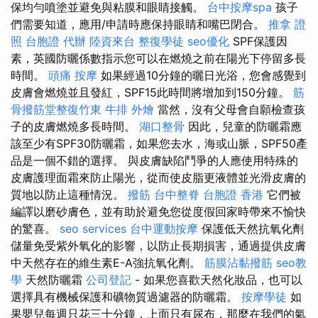
保均勻噴塗並避免與粘膜和眼睛接觸。
台中按摩spa
孩子
們需要知道，應用/申請時應保持眼睛和嘴巴閉合。
推拿 證
照
台胞證 代辦
陸資來台
整復學徒
seo優化
SPF保護因
素，英國防曬係數指示您可以在燃燒之前在陽光下停留多長
時間。
頭痛 按摩
如果經過10分鐘的曬日光浴，您會感覺到
皮膚會燃燒並且發紅，SPF15此時間將增加到150分鐘。
筋
骨撥筋堂整復竹東
牛排 外燴
當然，沒有父母會自願檢查孩
子的皮膚燃燒多長時間。
湖口整骨
因此，兒童的防曬霜應
該至少有SPF30防曬霜，如果您去水，海或山脈，SPF50產
品是一個不錯的選擇。 與皮膚缺陷鬥爭的人應使用特殊的
皮膚護理面霜來防止陽光，從而使皮脂更液體並光滑皮膚的
質地以防止這種情況。
撥筋
台中整脊
台胞證 香港
它們被
編譯以磨砂膚色，並有助於避免您從度假回家時帶來不愉快
的驚喜。
seo services
台中運動按摩
保護低天然抗氧化劑
儲量免受紫外氧化的影響，以防止長期損害，通過提供皮膚
中天然存在的維生素E-A強抗氧化劑。
筋膜沾黏撥筋
seo教
學
天然防曬霜
公司登記
- 如果您喜歡天然化妝品，也可以
選擇具有機械保護和礦物質過濾器的防曬霜。
按摩學徒
如
果嬰兒每週只花三十分鐘，上面只有尿布，那麼在我們的氣