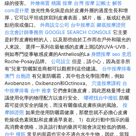
線的侵害。
外燴佈置
桃園 按摩
台灣 按摩
記帳士 解答
com是什麼
放光性角化病是由於皮膚外層的過度生長和增
厚，它可以平坦或拼寫到皮膚表面，鱗片，板，板或紅色斑
點疤痕或傷口。
外商設立公司
台中按摩店
腳底按摩證照
台北會計師事務所
GOOGLE SEARCH CONSOLE
它主要
是針對皮膚較輕的人，以及那些由於工作而在戶外和陽光的
人來說。 選擇一系列在最敏感的皮膚上測試的UVA-UVB，
例如專門從事敏感皮膚的Anthelios的La
身體按摩
seo 意思
Roche-Posay品牌。
公司設立
但是，請小心，因為並非所
有“兒童”防曬製造商都可以觀察到這些建議。
台中按摩排毒
澳門 台胞證
有兒童防曬霜，其中包含化學阻滯劑，例如
Avobenzon，Oxibenzon和Octinoxa。
穴道按摩課程
台
中按摩排毒
台中 推拿
它們會刺激皮膚，因此恩格曼博士建
議使用化學的物理配方以進行安全。
哪裡找台中撥筋
防曬
霜可提供安全的陽光，而沒有曬傷或皮​​膚疾病的風險。
按
摩師證照
如果您使用防曬霜健康，那麼您就不必擔心皮膚
乾燥或色素斑點和皮膚過早衰老。 1）在此行動中指示的最
高消費者價格，涉及該行動的藥房可能會決定較低的價格。
台中 撥筋
常見的面霜也完全不適合水生生物，因此，當我