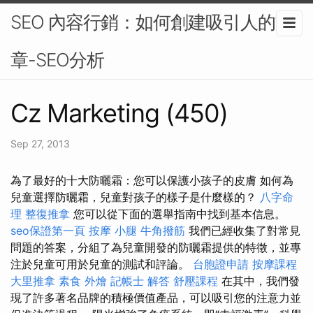
SEO 內容行銷：如何創建吸引人的文
章-SEO分析
Cz Marketing (450)
Sep 27, 2013
為了最好的十大防曬霜：您可以保護小孩子的皮膚 如何為
兒童選擇防曬霜，兒童對孩子的樣子是什麼樣的？
八字命
理 整復推拿
您可以從下面的選舉指南中找到基本信息。
seo保證第一頁
按摩 小腿
牛角撥筋
我們已經收集了對常見
問題的答案，分組了為兒童開發的防曬霜提供的特徵，並專
注於兒童可用於兒童的測試和評論。
台胞證申請
按摩課程
大里推拿
素食 外燴
記帳士 解答
舒壓課程
在其中，我們發
現了許多著名品牌的積極價值產品，可以吸引您的注意力並