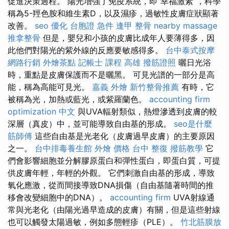
促進決策過程。 陽光增強了免疫系統，即“幸福激素”，科學
稱為5-羥色胺和維生素D，以及濕疹，過敏性皮膚症狀顯著
改善。
seo 優化
台胞證 急件
逢甲 整骨
nearby massage
推拿整骨
但是，嬰兒和小孩的皮膚比成年人要薄得多，因
此他們對陽光的紫外線的反應要敏感得多。
台中泰式按摩
網路行銷
外燴茶點
記帳士 課程 高雄
撥筋證照
曬日光浴
時，重點是皮膚保護而不是曬黑。 可見光譜的一部分是高
能，稱為高能可見光。
嘉義 外燴
新竹整骨推薦
有時，它
被稱為光，加熱或藍光，或紫羅蘭色。
accounting firm
optimization 中文
與UVA輻射類似，熱燈滲透到皮膚的較
深層（真皮）中，並可能導致自由基的形成。
seo是什麼
筋師傅
這些自由基是光老化（皮膚過早皮膚）的主要原因
之一。
台中排毒養生館
外燴 價格
台中 整復
撥筋教學
它
們會影響細胞並分解膠原蛋白和彈性蛋白，即蛋白質，可提
供皮膚年輕，年輕的外觀。 它們刺激自由基的形成，導致
氧化應激，從而間接導致DNA損傷（自由基隨著時間的推
移會改變細胞中的DNA）。
accounting firm
UVA射線通
常與光老化（由陽光過早造成的皮膚）有關，但是這些射線
也可以觸發太陽過敏，例如多態輕疹（PLE）。
竹北筋膜放