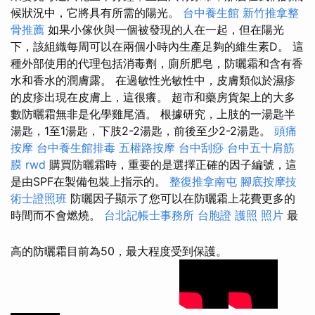
候狀況中，它將具有所需的陽光。
台中養生館
新竹推拿整
骨推薦
如果小傢伙與一個被發現的人在一起，但在陽光
下，該組織每周可以在兩個小時內生產足夠的維生素D。 這
種外部使用的代理包括消毒劑，廁所肥皂，防曬霜和含有香
水和香水的潤膚露。 在過敏性光敏性中，皮膚類似於濕疹
的皮疹出現在皮膚上，這很癢。 超市和藥房貨架上的大多
數防曬霜無非是化學雞尾酒。 根據研究，上肢的一湯匙半
湯匙，1至1湯匙，下肢2-2湯匙，前後至少2-2湯匙。
頭痛
按摩
台中養生館排毒
五權路按摩
台中刮痧
台中五十肩筋
膜
rwd
購買防曬霜時，重要的是選擇正確的因子編號，這
是由SPF在製備包裝上指示的。
整復推拿南屯
腳底按摩技
術士證照班
防曬因子顯示了您可以在防曬霜上花費更多的
時間而不會燃燒。
台北記帳士事務所
台胞證 護照 照片
最
高的防曬霜目前為50，最大程度受到保護。