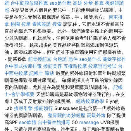
鬆
台中筋膜放鬆推薦
seo是什麼
高雄 外燴 推薦
復健師證
照
在嬰兒長達六個月的嬰兒中，只能使用礦物防曬霜，主
要是在無法受到衣服保護的臉部，手，腳等地方。
南屯推
拿
桃園 按摩
泰國簽證
搜索
請記住，它們永遠不會暴露於
直射的陽光下也很重要。 此外，我們通常在臉上的應用要
少於防曬霜，也就是說，任何使用前者對抗陽光的人都不會
做得很好。 越來越多的美容品牌將防曬霜添加到保濕奶
油，底漆或底漆中，但它們並不像單獨使用它們那樣有效。
- 開幕餐飲
筋骨撥筋堂
台胞證 急件
seo是什么
關鍵字操作
台中泰式按摩排毒
撥筋美容
五權路按摩
按摩證照考試
台
中西屯按摩
記帳士 職缺
過度的紫外線輻射和童年時期頻繁
曬傷會導致長期健康問題。 確保選擇具有正確的紫外線因
素的防曬霜，尤其是在為嬰兒和兒童購買防曬霜時。
記帳
士-會計學概要
天然防曬霜是基於礦物過濾器運行的，在皮
膚上形成了反射紫外線的保護層。
經絡按摩教學
Elyn的
Lab
搜尋引擎
撥筋領行
Sunsqueen是包含新一代紫外線過
濾器的廣譜防曬霜。
整骨院的奇妙經歷
高級外燴
除了提供
高SPF
seo軟體
台中養生館排毒
50
massage
UVB保護
外，它還使用燕麥提取物，維生素E，腺苷和β-葡聚醣有助