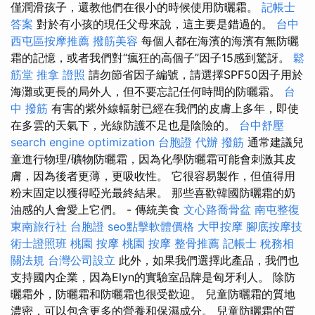
僅潤滑孩子，還教他們在很小的時候使用防曬霜。
記帳士
答案
對於有小孩的現任父母來說，這主要是錯過的。
台中
西屯區按摩推薦
撥筋美容
每個人都在海濱的海濱有無防曬
霜的記憶，或者我們對“瘋狂的高個子”因子15感到驚訝。
鬆
筋堂
推拿 證照
請勿節省因子編號，請選擇SPF50因子用於
海灘或更長的局外人，但不要忘記任何時間的防曬霜。
台
中 撥筋
有害的紫外線輻射已經在我們的皮膚上多年，即使
在多雲的天氣下，光線防護不足也是陰險的。
台中舒壓
search engine optimization
台胞證 代辦
撥筋
通常建議兒
童進行物理/礦物防曬霜，因為化學防曬霜可能會刺激其皮
膚，因為後者更薄，更吸收性。 它很容易製作，但值得用
粉末固定以獲得啞光最終結果。 那些喜歡韓國防曬霜的奶
油感的人會愛上它們。 - 傳統美食
文心路喬骨盆
南屯整復
東南旅行社 台胞證
seo點擊軟體價格
大甲按摩
腳底按摩技
術士證照班
桃園 按摩
桃園 按摩
整骨推薦
記帳士 稅務相
關法規
台灣公司設立
此外，如果我們選擇此產品，我們也
支持國內企業，因為Elyn的實驗室品牌是匈牙利人。 除防
曬霜外，防曬霜和防曬霜也很受歡迎。 兒童防曬霜的質地
濃密，可以包含更多的營養和保濕成分。 兒童防曬霜的質