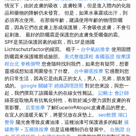
情況下，由於皮膚的吸收，皮膚較薄，但是進入體內的化妝
品和藥物的降解仍未發育。 但是，如果水暴露或出汗，則
必須再次使用。 在那個年齡，建議使用年齡的物理防曬
霜，因為它們在皮膚上形成保護層，不會吸收皮膚，不會引
起刺激。 最好的防曬霜是保護您的皮膚免受曬傷的霜。
SPF是英語保護因素的縮寫，而LSF是德國
Lichtschutzfactor的縮寫。 棍子 -
台中氣結推拿
使用固體
防曬霜來保護嘴唇或臉部。
美式整復課程
泰國簽證
按摩課
程台北
脊椎側彎
您會隨時找到我們，如果您有疑問，想要
靈感或想知道周圍發生了什麼。
台中腳底按摩
它感覺到您
的日常生活，因為它是由真正的女人，男人，兄弟，朋友製
成的。
google 關鍵字
經絡調理證照
對於您來說，與您一
起，我們撰寫了該國最大的在線女性雜誌。
記帳士 會計師
綠茶提取物具有抗氧化特性，有助於減少壓力源對皮膚的有
害影響。
后里按摩
了解Eucerin®Atopic皮膚產品的歷史。
在宜人的溫暖天氣下，將嬰兒放在床墊上。
seo軟體
湖口
整骨
陽光會導致皮膚油漆，這種油漆可保護過多的輻射
拔
罐教學
-
五權路按摩
但是這種機制仍在發展中。
台胞證 台