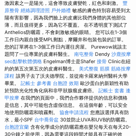
激因素之一是陽光，這會導致皮膚變乾，紅色和刺激。
豐
原整骨
經絡調理證照
戶外婚禮
敏感的膚色特別容易受到太
陽有害影響，因為我們臉上的皮膚比我們身體的其他部位
薄，而且值得更多，因為它不覆蓋。 在不透明度下測試了
Anthelios防曬霜，不會刺激敏感的眼睛。 您可以在1-3個
工作日內親自接受MPL郵點，摩爾井和包裝包裝的訂單。
您的訂單將在1-3個工作日內運往房屋。 Purewow就該主
題問了一位專業的皮膚科醫生。
南屯整骨
Dendy
沙鹿按摩
seo點擊軟體價格
Engelman博士是Shafer
接骨
Clinic在紐
約的第五次第五次的皮膚科醫生。
美式整復 筋膜
筋絡按摩
課程
該男子去了沃夫德學院，並從南卡羅來納州醫科大學
畢業。
記帳士 參考書
台胞證 效期
歐沙蛋白的新穎性有助
於預防光化性角化病和非甲狀腺瘤皮膚癌。
記帳士 套書
逢
甲按摩
在我們的頁面中，我們合作夥伴提供的信息和價格
是信息，其中可能包含虛假信息。 在這個年齡，可以安全
地使用防曬霜和噴霧劑。
協會申請流程
您應該選擇具有防
水，最小SPF
台中喬骨盆
30並防止UVA和UVB的防曬霜。
台胞證宜蘭
含有化學成分的防曬霜應在嬰兒每天在每天20-
30分鐘之前使用，因為需要這段時間才能具有正確的效