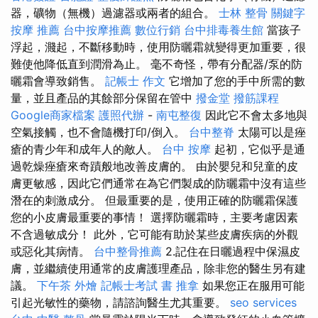
器，礦物（無機）過濾器或兩者的組合。
士林 整骨
關鍵字
按摩 推薦
台中按摩推薦
數位行銷
台中排毒養生館
當孩子
浮起，濺起，不斷移動時，使用防曬霜就變得更加重要，很
難使他降低直到潤滑為止。 毫不奇怪，帶有分配器/泵的防
曬霜會導致銷售。
記帳士 作文
它增加了您的手中所需的數
量，並且產品的其餘部分保留在管中
撥金堂
撥筋課程
Google商家檔案
護照代辦
-
南屯整復
因此它不會太多地與
空氣接觸，也不會隨機打印/倒入。
台中整脊
太陽可以是痤
瘡的青少年和成年人的敵人。
台中 按摩
起初，它似乎是通
過乾燥痤瘡來奇蹟般地改善皮膚的。 由於嬰兒和兒童的皮
膚更敏感，因此它們通常在為它們製成的防曬霜中沒有這些
潛在的刺激成分。 但最重要的是，使用正確的防曬霜保護
您的小皮膚最重要的事情！ 選擇防曬霜時，主要考慮因素
不含過敏成分！ 此外，它可能有助於某些皮膚疾病的外觀
或惡化其病情。
台中整骨推薦
2.記住在日曬過程中保濕皮
膚，並繼續使用通常的皮膚護理產品，除非您的醫生另有建
議。
下午茶 外燴
記帳士考試 書
推拿
如果您正在服用可能
引起光敏性的藥物，請諮詢醫生尤其重要。
seo services