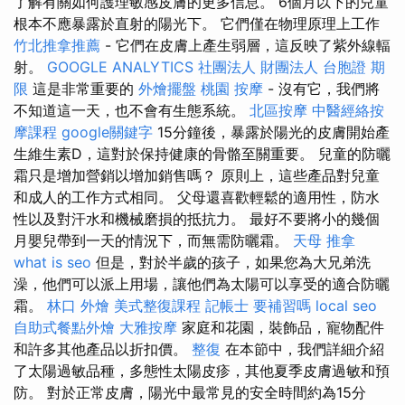
了解有關如何護理敏感皮膚的更多信息。 6個月以下的兒童
根本不應暴露於直射的陽光下。 它們僅在物理原理上工作
竹北推拿推薦
- 它們在皮膚上產生弱層，這反映了紫外線輻
射。
GOOGLE ANALYTICS
社團法人 財團法人
台胞證 期
限
這是非常重要的
外燴擺盤
桃園 按摩
- 沒有它，我們將
不知道這一天，也不會有生態系統。
北區按摩
中醫經絡按
摩課程
google關鍵字
15分鐘後，暴露於陽光的皮膚開始產
生維生素D，這對於保持健康的骨骼至關重要。 兒童的防曬
霜只是增加營銷以增加銷售嗎？ 原則上，這些產品對兒童
和成人的工作方式相同。 父母還喜歡輕鬆的適用性，防水
性以及對汗水和機械磨損的抵抗力。 最好不要將小的幾個
月嬰兒帶到一天的情況下，而無需防曬霜。
天母 推拿
what is seo
但是，對於半歲的孩子，如果您為大兄弟洗
澡，他們可以派上用場，讓他們為太陽可以享受的適合防曬
霜。
林口 外燴
美式整復課程
記帳士 要補習嗎
local seo
自助式餐點外燴
大雅按摩
家庭和花園，裝飾品，寵物配件
和許多其他產品以折扣價。
整復
在本節中，我們詳細介紹
了太陽過敏品種，多態性太陽皮疹，其他夏季皮膚過敏和預
防。 對於正常皮膚，陽光中最常見的安全時間約為15分