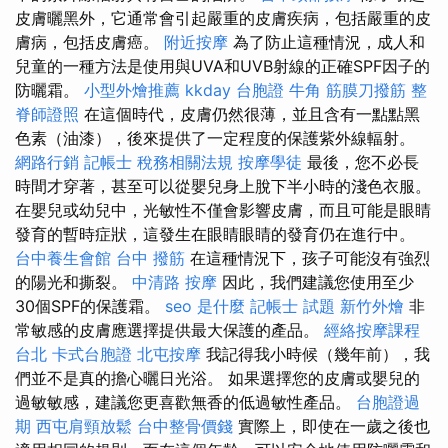
皮膚曬黑外，它通常會引起嚴重的皮膚疾病，包括嚴重的皮
膚病，包括皮膚癌。
附近按摩
為了防止這種情況，成人和
兒童的一種方法是使用與UVA和UVB射線的正確SPF因子的
防曬霜。
小型外燴推薦
kkday 台胞證
牛角 筋膜刀撥筋
整
脊師證照
在這個時代，皮膚仍然很薄，並且含有一點點黑
色素（油漆），後來提供了一定程度的保護紫外線輻射。
網路行銷
記帳士 稅務相關法規
按摩學徒
最後，您不必長
時間才穿著，甚至可以從嬰兒身上脫下半小時的淺色衣服。
在嬰兒或幼兒中，光敏性不僅會影響皮膚，而且可能是眼睛
發育的暫時症狀，這發生在眼睛眼睛的發育仍在進行中。
台中養生會館
台中 撥筋
在這種情況下，孩子可能沒有強烈
的陽光和撕裂。
中清路 按摩
因此，我們建議您使用至少
30個SPF的保護霜。
seo 是什麼
記帳士 試題
新竹外燴
非
常敏感的皮膚應選擇提供最大保護的產品。
經絡按摩課程
台北
卡式台胞證
北屯按摩
我記得我小時候（幾年前），我
們並不是真的擔心曬日光浴。 如果選擇您的皮膚或嬰兒的
過敏敏感，建議您更喜歡無香的低過敏性產品。
台胞證過
期
西屯肩頸放鬆
台中整骨價錢
實際上，即使在一歲之後也