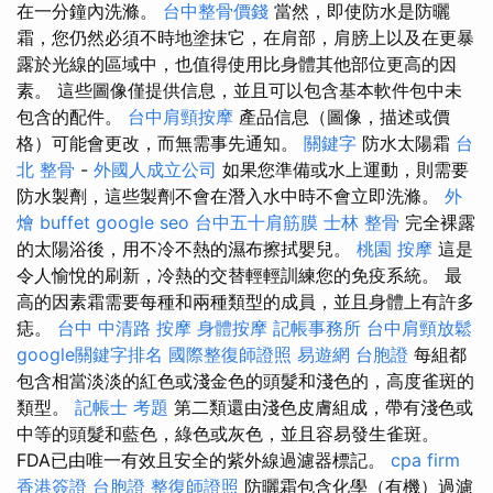
在一分鐘內洗滌。
台中整骨價錢
當然，即使防水是防曬
霜，您仍然必須不時地塗抹它，在肩部，肩膀上以及在更暴
露於光線的區域中，也值得使用比身體其他部位更高的因
素。 這些圖像僅提供信息，並且可以包含基本軟件包中未
包含的配件。
台中肩頸按摩
產品信息（圖像，描述或價
格）可能會更改，而無需事先通知。
關鍵字
防水太陽霜
台
北 整骨
-
外國人成立公司
如果您準備或水上運動，則需要
防水製劑，這些製劑不會在潛入水中時不會立即洗滌。
外
燴 buffet
google seo
台中五十肩筋膜
士林 整骨
完全裸露
的太陽浴後，用不冷不熱的濕布擦拭嬰兒。
桃園 按摩
這是
令人愉悅的刷新，冷熱的交替輕輕訓練您的免疫系統。 最
高的因素霜需要每種和兩種類型的成員，並且身體上有許多
痣。
台中 中清路 按摩
身體按摩
記帳事務所
台中肩頸放鬆
google關鍵字排名
國際整復師證照
易遊網 台胞證
每組都
包含相當淡淡的紅色或淺金色的頭髮和淺色的，高度雀斑的
類型。
記帳士 考題
第二類還由淺色皮膚組成，帶有淺色或
中等的頭髮和藍色，綠色或灰色，並且容易發生雀斑。
FDA已由唯一有效且安全的紫外線過濾器標記。
cpa firm
香港簽證 台胞證
整復師證照
防曬霜包含化學（有機）過濾