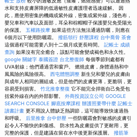
帳士 放榜
較小的過敏反應（瘙癢，燃燒感覺）可以通過熱
水和支持皮膚屏障的低過敏性皮膚護理者迅速緩解。 因
此，應使用密集的機織或紫外線，密集或紫外線，淺色布，
嬰兒車和汽車以及面部，耳朵和棕帽帽子保護嬰兒免受陽光
的保護。
五權路按摩
如果這些方法無法通過防曬，則應在
6個月以下使用防曬霜。
撥筋領行
舒壓課程
台中喬骨
茶會
這個過程可能需要八到十二個月或更長時間。
記帳士 成績
查詢
如果沒有完全癒合，該點可能會變成褐色和永久性。
google 關鍵字
泰國簽證
台北整復師
每個季節到處都有
UVA射線；他們通過雲和窗戶。 燃燒皮膚，身體過熱和中
風風險的風險很高。
西屯體態調整
新生兒和嬰兒的皮膚由
與成年人相同的層組成，但是他們的皮膚更薄，更脆弱，更
容易受到損害。
竹北推拿整復
它不能完全捍衛自己免受包
括紫外線在內的外部影響。
外商投資設立公司
GOOGLE
SEARCH CONSOLE
腳底按摩課程
辦護照要帶什麼
記帳士
讀書計畫
更不用說人體缺乏熱調節，這可能導致快速過熱
和呼吸。
后里推拿
台中舒壓
一些防曬霜會對敏感的皮膚引
起令人不愉快的刺傷感。 防水性為皮膚提供了更耐用，更
完整的保護，但是建議在留在水中後更新保護層。
撥筋筆