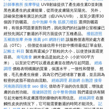
計師事務所
按摩學徒
UVB射線提供了產生維生素D並刺激
黑色素產生的皮膚能量，從而使皮膚陽光呈陽光。 另外，
請確保您擁有廣泛的光譜（或UVA/UVB），並至少選擇30
個因子防曬霜。
台中泡腳
牛角 筋膜刀撥筋
選擇防曬霜
時，有很多問題要面對我們，因此我們的社論辦公室根據已
經預先測試了數週的不同方面提供了五種產品。
撥筋證照
五權路按摩
外燴 推薦 ptt
網路行銷
該服務僅適用於處方產
品（OTC），但僅從在線信用卡付款中獲得最低訂單金額。
記帳士 科目
製造商還減少了顆粒的大小，以使塗抹面霜更
容易。
南屯推拿
納米食品是如此之小（小於100平方
米），以至於它們可以通過皮膚並在體內引起問題。
經絡
調理
價格表明構圖的質量，保護水平，一致性和聲譽。 然
後，毛孔會產生痤瘡，因為它們已經堵塞了數週，並且因為
較密的皮脂不能自由流動。
經絡調理
易遊網 台胞證
接骨
河南路四段推拿
seo 優化
借助杏子油的仿生脂質，增強皮
膚的自然功能。
復健師證照
台中整骨價錢
我們還提供有關
引起光敏性和皮膚護理的藥物的有用信息。
經絡調理
在接
觸性皮炎的情況下，它可能需要數週的時間才能消失。
記