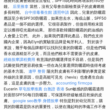
感覺到皮膚會燃燒並且發紅，SPF15此時間將增加到150分
鐘。
后里推拿
當然，沒有父母會自願檢查孩子的皮膚燃燒
多長時間。
台中排毒養生館
護照申請
因此，兒童的防曬霜
應該至少有SPF30防曬霜，如果您去水，海或山脈，SPF50
產品是一個不錯的選擇。 它很容易製作，但值得用粉末固
定以獲得啞光最終結果。 那些喜歡韓國防曬霜的奶油感的
人會愛上它們。 此外，如果我們選擇此產品，我們也支持
國內企業，因為Elyn的實驗室品牌是匈牙利人。 對於孩子
來說，幾乎每個品牌都可以找到兒童的防曬霜，但是他們喝
香水或酒精並不少見，而且他們根本不需要孩子的皮膚。
經絡按摩課程費用
有意識的防曬選擇並不容易，但是我們
試圖使我們更容易收集一些在為兒童選擇防曬霜時值得考慮
的基本方面。
逢甲 整骨
陽光對皮膚有不利影響的事實是紫
外線的主要原因，但是高能可見光（hevis）也會產生自由
基，這是皮膚的進一步壓力。
accounting firmcpa
Eucerin
草屯按摩推薦
台胞證 香港
Sun敏感的防曬霜適用
於面部SPF50每日防曬霜，可保護和舒緩敏感且乾燥的皮
膚。
google seo教學
身體按摩
特別是對於幼兒而言，購
買的防曬霜是防水的重要性，以便在濺起時的準備工作不會