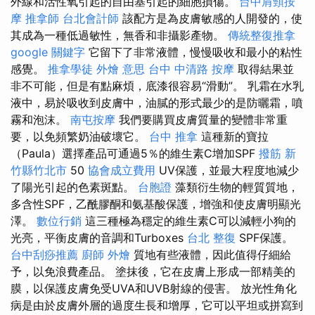
外線和活性氧引起的自由基引起的細胞損傷。
台中肩頸按
摩
推拿師
台北會計師
該配方是為皮膚敏感的人開發的，使
其成為一種低過敏性，無香和非攝影產物。
傳統整復推拿
google 關鍵字
它留下了非常液體，慢慢吸收和最小的粘性
感覺。
推拿學徒
外燴 意思
台中 中清路 按摩
取得結果並
非不可能，但是有點麻煩，底漆很容易“滑動”。 乳霜在水乳
液中，易於吸收到皮膚中，油膩的形式最少的是防曬霜，噴
霧和泡沫。
南屯按摩
我們要購買皮膚質量的變體非常重
要，以免頻繁奶油破壞它。
台中 推拿
這種新的寶拉
（Paula）選擇產品可通過5％的維生素C增加SPF
撥筋 新
竹縣竹北市
50
協會成立費用
UV保護，並最大程度地減少
了陽光引起的色素斑點。
台胞證
藻類衍生物的輕質質地，
多含性SPF，乙酰膠酮和氨基酸保護，增強和使皮膚明顯光
澤。
數位行銷
這三種極為穩定的維生素C可以減輕小狗的
光亮，平衡皮膚的音調和Turboxes
台北 整復
SPF保護。
台中刮痧推薦
廚師 外燴
質地有些液體，因此值得仔細給
予，以免浪費產品。 塗抹後，它在皮膚上形成一部精美的
膜，以保護皮膚免受UVA和UVB射線的侵害。 放光性角化
病是由於皮膚外層的過度生長和增厚，它可以平坦或拼寫到