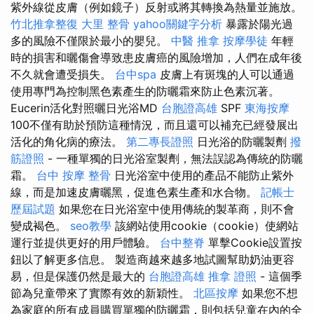
紫外線從皮膚（例如鏡子）反射或將其轉換為熱量並施放。
竹北推拿整復
大里 整骨
yahoo關鍵字分析
暴露於陽光過
多的風險不僅限於最小的嬰兒。
中醫 推拿
按摩學徒
年輕
時的損害和曬傷會導致患皮膚癌的風險增加，人們在成年後
不久就會遭受損失。
台中spa
皮膚上有斑塊的人可以通過
使用專門為控制黑色素產生的防曬霜來防止色素沉著。
Eucerin活化對照曬日光浴MD
台胞證高雄
SPF
東海按摩
100不僅有助於預防這種情況，而且還可以補充已經發展出
活化的角化病的療法。
第二專長證照
日光浴的防曬製劑
撥
筋證照
- 一種單獨的日光浴室製劑，無法誤認為傳統的防曬
霜。
台中 按摩 整骨
日光浴室中使用的產品不能防止紫外
線，而是加速皮膚曬黑，促進色素生產和水合物。
記帳士
歷屆試題
如果您在日光浴室中使用傳統的製革商，則不會
變成褐色。
seo教學
該網站使用cookie（cookie）使網站
運行並提供更好的用戶體驗。
台中整脊
單擊Cookie設置按
鈕以了解更多信息。 製造商越來越多地試圖幫助奶油更容
易，但是保護仍然是最大的
台胞證高雄
推拿 證照
- 這個季
節為兒童帶來了實際有效的新穎性。
北區按摩
如果您不想
為家庭的所有成員購買單獨的防曬霜，則包括兒童在內的全