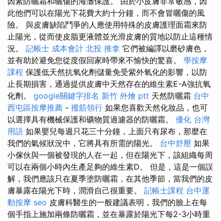
因素防曬霜和曬傷的海灘保護。 由於小皮膚非常敏感，因
此他們可以在陽光下花費大約十分鐘，而不會冒曬傷的風
險。 與皮膚缺陷鬥爭的人應使用特殊的皮膚護理面霜來防
止陽光，從而使皮脂更液體並光滑皮膚的質地以防止這種情
況。
記帳士 成本會計
北投 推拿
它們被編譯以磨砂膚色，
並有助於避免您從度假回家時帶來不愉快的驚喜。
學按摩
課程
保護低天然抗氧化劑儲量免受紫外氧化的影響，以防
止長期損害，通過提供皮膚中天然存在的維生素E-A強抗氧
化劑。
google關鍵字排名
新竹 外燴 ptt
天然防曬霜
台中
西屯區按摩推薦
-
撥筋領行
如果您喜歡天然化妝品，也可
以選擇具有機械保護和礦物質過濾器的防曬霜。
優化 台灣
用語
如果嬰兒每週只花三十分鐘，上面只有尿布，那麼在
我們的氣候狀況中，它將具有所需的陽光。
台中舒壓
如果
小傢伙與一個被發現的人在一起，但在陽光下，該組織每周
可以在兩個小時內生產足夠的維生素D。 但是，這是一個誤
解，我們應該只在夏季塗防曬霜，在其他季節，當我們的皮
膚暴露在陽光下時，潤滑自己很重要。
記帳士課程
台中運
動按摩
seo
皮膚科醫生的一般建議表明，我們的臉上在每
個手指上施加兩條防曬霜，並在暴露於陽光下每2-3小時重