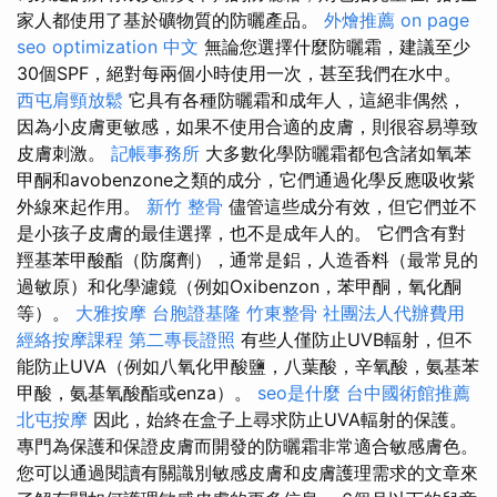
家人都使用了基於礦物質的防曬產品。
外燴推薦
on page
seo
optimization 中文
無論您選擇什麼防曬霜，建議至少
30個SPF，絕對每兩個小時使用一次，甚至我們在水中。
西屯肩頸放鬆
它具有各種防曬霜和成年人，這絕非偶然，
因為小皮膚更敏感，如果不使用合適的皮膚，則很容易導致
皮膚刺激。
記帳事務所
大多數化學防曬霜都包含諸如氧苯
甲酮和avobenzone之類的成分，它們通過化學反應吸收紫
外線來起作用。
新竹 整骨
儘管這些成分有效，但它們並不
是小孩子皮膚的最佳選擇，也不是成年人的。 它們含有對
羥基苯甲酸酯（防腐劑），通常是鋁，人造香料（最常見的
過敏原）和化學濾鏡（例如Oxibenzon，苯甲酮，氧化酮
等）。
大雅按摩
台胞證基隆
竹東整骨
社團法人代辦費用
經絡按摩課程
第二專長證照
有些人僅防止UVB輻射，但不
能防止UVA（例如八氧化甲酸鹽，八葉酸，辛氧酸，氨基苯
甲酸，氨基氧酸酯或enza）。
seo是什麼
台中國術館推薦
北屯按摩
因此，始終在盒子上尋求防止UVA輻射的保護。
專門為保護和保證皮膚而開發的防曬霜非常適合敏感膚色。
您可以通過閱讀有關識別敏感皮膚和皮膚護理需求的文章來