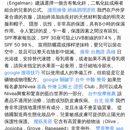
（Engelman）建議選擇一個含有氧化鋅，二氧化鈦或兩者
組合的兒童的公式。
護照換發
經絡調理證照
我們在戶外穿
著合適的衣服，請始終添加由良好的天然材料製成的明亮衣
服和帽子。 隱形，抗性，非常高的保護，具有8小時的保濕
作用。 令人驚訝的是，乍一看，保護因素之間沒有區別。
SPF專家報告說，SPF 30座可阻止UVB射線的97.4％，而
SPF 50 98％。 當用防曬霜或揮桿塗抹時，嬰兒可以留在
空中，並且可以整天在陰影中熄滅。
接骨
台胞證 高雄
日
光浴後，安排替代液體，母乳喂養，或者如果不再是母乳喂
養，請與未指定的水果茶一起食用，並仔細地冷卻水。
google 搜尋技巧
可以使用成人的準備工作，但前提是它是
礦物或物理配方。
google 關鍵字
台中 中醫 整骨
如果您
報名參加Nivea
嘉義 外燴
記帳士 證照
Club，則可以成為
Nivea興奮和驚喜的藍白世界的一部分。
台中按摩推薦
該
產品不適用於治療，治愈或預防皮膚疾病。
台北 按摩
我們
會非常謹慎地選擇所有成分，並且永遠不會妥協質量。 從
德國製造商生態化妝品中，兒童敏感皮膚可提供防止陽光的
保護性保護。
撥筋美容
它含有高質量的植物油（Olive，
Joojoba，Grove，Rapeseed）非常例外。
豐原整骨
seo