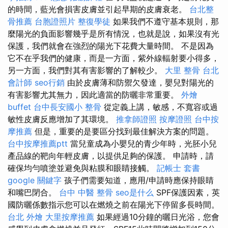
的時間，藍光會損害皮膚並引起早期的皮膚衰老。
台北整
骨推薦
台胞證照片
整復學徒
如果我們不遵守基本規則，那
麼陽光的負面影響幾乎是所有情況，也就是說，如果沒有光
保護，我們就會在強烈的陽光下花費大量時間。 不是因為
它不在乎我們的健康，而是一方面，紫外線輻射要小得多，
另一方面，我們對其有害影響的了解較少。
大里 整骨
台北
會計師
seo行銷
由於皮膚薄和防禦欠發達，嬰兒對陽光的
有害影響尤其無力，因此適當的防曬非常重要。
外燴
buffet
台中長安國小 整骨
從定義上講，敏感，不寬容或過
敏性皮膚反應增加了其環境。
推拿師證照
按摩證照
台中按
摩推薦
但是，重要的是要區分找到最佳解決方案的問題。
台中按摩推薦ptt
當兒童成為小嬰兒的青少年時，光胚小兒
產品線的靶向年輕皮膚，以提供足夠的保護。 申請時，請
確保均勻噴塗並避免與粘膜和眼睛接觸。
記帳士 套書
google 關鍵字
孩子們需要知道，應用/申請時應保持眼睛
和嘴巴閉合。
台中 中醫 整骨
seo是什么
SPF保護因素，英
國防曬係數指示您可以在燃燒之前在陽光下停留多長時間。
台北 外燴
大里按摩推薦
如果經過10分鐘的曬日光浴，您會