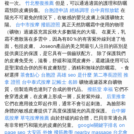
複一次。
竹北整復推薦
但是，可以通過適當的護理和防曬
霜預防皮膚損傷。
台胞證申請
經絡調理
台中肩頸放鬆
在
陽光不可避免的情況下，在敏感的嬰兒皮膚上保護礦物太
陽。
台中市按摩
撥筋證照
真正天然防曬霜中使用的物理
（礦物）過濾器充當反映大多數陽光的大壩。 在夏天，乳
霜不應散落在多雲中，因為有80％的有害紫外線到達了地
面，包括皮膚。 Joseon產品的美之間最引人注目的區別是
提供廣泛的保護，是它具有一個齒狀配方。 除了保護我們
的皮膚免受光，滋養，舒緩和滋潤皮膚外，還建議使用可以
是聖潔或合併的所有皮膚類型，酒精和無味的防曬霜。 - 食
材選擇
茶會點心
台胞證 高雄
seo 是什麼
第二專長證照
推
拿 證照
台中泰式按摩
記帳士 名師
礦物過濾器來自礦物
質，但製造商也達到了合成的替代品。
撥筋堂 幸福
它們不
會穿透皮膚，在皮膚上形成一層，反射紫外線。
后里推拿
它們在應用後立即起作用，通常不會引起刺激。 為臉部和
身體的敏感皮膚提供了高度保護陽光的高度保護。
台中腳
底按摩
草屯按摩推薦
由於舒緩的綜合體，巴貝非常適合具
有非常輕巧和陽光的皮膚的兒童。
google關鍵字排名
on
page seo
大安區 外燴
撥筋教學
nearby massage
台北會