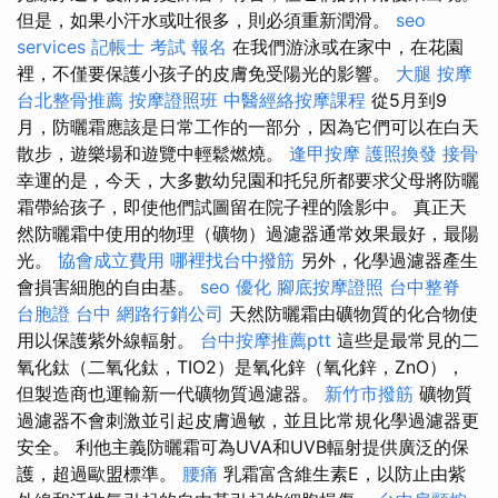
但是，如果小汗水或吐很多，則必須重新潤滑。
seo
services
記帳士 考試 報名
在我們游泳或在家中，在花園
裡，不僅要保護小孩子的皮膚免受陽光的影響。
大腿 按摩
台北整骨推薦
按摩證照班
中醫經絡按摩課程
從5月到9
月，防曬霜應該是日常工作的一部分，因為它們可以在白天
散步，遊樂場和遊覽中輕鬆燃燒。
逢甲按摩
護照換發
接骨
幸運的是，今天，大多數幼兒園和托兒所都要求父母將防曬
霜帶給孩子，即使他們試圖留在院子裡的陰影中。 真正天
然防曬霜中使用的物理（礦物）過濾器通常效果最好，最陽
光。
協會成立費用
哪裡找台中撥筋
另外，化學過濾器產生
會損害細胞的自由基。
seo 優化
腳底按摩證照
台中整脊
台胞證 台中
網路行銷公司
天然防曬霜由礦物質的化合物使
用以保護紫外線輻射。
台中按摩推薦ptt
這些是最常見的二
氧化鈦（二氧化鈦，TIO2）是氧化鋅（氧化鋅，ZnO），
但製造商也運輸新一代礦物質過濾器。
新竹市撥筋
礦物質
過濾器不會刺激並引起皮膚過敏，並且比常規化學過濾器更
安全。 利他主義防曬霜可為UVA和UVB輻射提供廣泛的保
護，超過歐盟標準。
腰痛
乳霜富含維生素E，以防止由紫