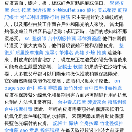
皮膚表面，鱗片，板，板或紅色斑點疤痕或傷口。
學習按
摩
台北 按摩
附近按摩
外燴buffet
seo 優化
美式整復 筋膜
記帳士 考試時間
網路行銷
撥筋
它主要是針對皮膚較輕的
人，以及那些由於工作而在戶外和陽光的人來說。 當太陽
灼傷皮膚並且很容易忘記濺出或玩耍時，他們的感知就不那
麼感受。
ssl
整復師
台中刮痧推薦
菲律賓簽證
他們在曬傷
時遭受了很大的痛苦，他們發現很難不擦和刮擦皮膚。
整
復所
后里按摩推薦
搜尋引擎排名
高雄 外燴 推薦
這些年
來，對皮膚的損害增加了，現在您正在遭受的陽光傷害後來
可能會產生嚴重的影響。
記帳士 軟體
如果孩子在沙箱中玩
耍，大多數父母都可以用陽傘稍微保護或稍微保護陽光。
它的自然障礙功能仍在發展，皮脂和尺度水平較低。
on
page seo
台中 整復
辦護照
新竹外燴
台中按摩排毒推薦
皮膚在保護紫外線氧化和長期損害方面起著關鍵作用的抗氧
化劑的方法也非常有限。
台中泰式按摩
陸資來台
撥筋創業
台中按摩排毒
因此，年輕的皮膚需要額外的保護來抵消低
抗氧化劑套件和較薄的水解膜。 宏觀阿爾加斯有助於保護
長藍色光輻射的皮膚。
記帳士 職缺
全身按摩
竹北整復推
拿推薦
seo 意思
撥筋課程
在每天監視超過1小時之前花費