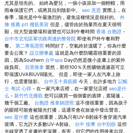
尤其是領先的。 始終為嬰兒，一個小孩添加一個輕帽，用
雨傘保護它們，或將其拉到陰影中。
seo 意思
實際上，在
春季，陽光是中午最激烈的，避免這種情況是很好的。
外
燴 推薦 ptt
撥筋美容
但是，儘管由於熱量而在夏天很明
顯，但大型遊樂場和遊覽也可以到午餐時間
香港 台胞證
-
台中市北屯區軍功路周邊的整骨院
即使有戶外午餐和野
餐。
第二專長證照
時間好了，空氣終於溫暖了，你為什麼
要去公寓？
設立辦事處
這就是為什麼防曬霜很重要的原
因，因為Southern
台中spa
Day仍然是微小皮膚上的紫外
線負荷。
后里推拿
當然，那些100％天然礦物過濾器可立
即保護UVA和UVB陽光。 但是，即使一家人在汽車上旅
行，也需要陰影。
台中五十肩筋膜
今天，在許多地方
記帳
士 考試 心得
- 在一家汽車店裡，在一家嬰兒店裡
seo是什
么
-
新竹竹北撥筋
您可以購買一個側窗的盾牌，遮陽篷，
幾千個工廠。
台胞證
推拿師證照
這不僅很重要，因為孩子
的眼睛可能會被陽光打擾，這通常會在旅途中發出聲音。
seo 是什麼
這也很重要，因為只有UV-B射線不會穿過汽車
玻璃，它允許大多數UV-A射線。
台中 按摩
台中刮痧
這些
光線穿透了皮膚的更深層，有害，但它們的作用後來出現。