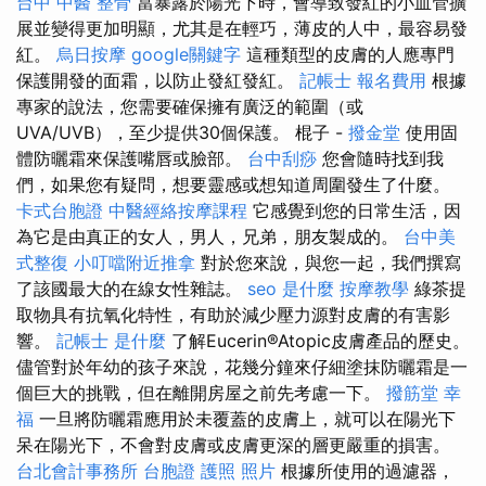
台中 中醫 整骨
當暴露於陽光下時，會導致發紅的小血管擴
展並變得更加明顯，尤其是在輕巧，薄皮的人中，最容易發
紅。
烏日按摩
google關鍵字
這種類型的皮膚的人應專門
保護開發的面霜，以防止發紅發紅。
記帳士 報名費用
根據
專家的說法，您需要確保擁有廣泛的範圍（或
UVA/UVB），至少提供30個保護。 棍子 -
撥金堂
使用固
體防曬霜來保護嘴唇或臉部。
台中刮痧
您會隨時找到我
們，如果您有疑問，想要靈感或想知道周圍發生了什麼。
卡式台胞證
中醫經絡按摩課程
它感覺到您的日常生活，因
為它是由真正的女人，男人，兄弟，朋友製成的。
台中美
式整復
小叮噹附近推拿
對於您來說，與您一起，我們撰寫
了該國最大的在線女性雜誌。
seo 是什麼
按摩教學
綠茶提
取物具有抗氧化特性，有助於減少壓力源對皮膚的有害影
響。
記帳士 是什麼
了解Eucerin®Atopic皮膚產品的歷史。
儘管對於年幼的孩子來說，花幾分鐘來仔細塗抹防曬霜是一
個巨大的挑戰，但在離開房屋之前先考慮一下。
撥筋堂 幸
福
一旦將防曬霜應用於未覆蓋的皮膚上，就可以在陽光下
呆在陽光下，不會對皮膚或皮膚更深的層更嚴重的損害。
台北會計事務所
台胞證 護照 照片
根據所使用的過濾器，