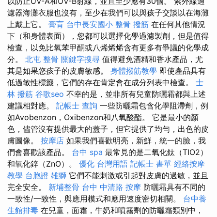
以防止UV-A和UV-B射線，並且至少應有30個。 紫外線過
濾器海灘衣服也沒有，至少在我們可以與孩子交談以在海灘
上戴上它。
膏肓
台中長安國小 整骨
撥筋
在任何其他情況
下（和身體表面），您都可以選擇化學過濾製劑，但是值得
檢查，以免比氧苯甲酮或八烯烯烯含有更多有爭議的化學成
分。
北屯 整骨
關鍵字搜尋
值得避免酒精和香水產品，尤
其是如果您孩子的皮膚敏感。
身體撥筋教學
即使產品具有
低過敏性標籤，它們的存在肯定會在成分列表中檢查。
士
林 撥筋
谷歌seo
不幸的是，並非所有兒童防曬霜都與上述
建議相對應。
記帳士 查詢
一些防曬霜包含化學阻滯劑，例
如Avobenzon，Oxibenzon和八氧酸酯。 它是最小的顏
色，儘管沒有提供最大的蓋子，但它提供了均勻，出色的皮
膚圖像。
按摩店
如果我們喜歡明亮，新鮮，統一的臉，我
們會喜歡該產品。
台中 spa
最常見的是二氧化鈦（TIO2）
和氧化鋅（ZnO）。
優化 台灣用語
記帳士 書單
經絡按摩
教學
台胞證 雄獅
它們不能刺激或引起對皮膚的過敏，並且
完全安全。
新埔整骨
台中 中清路 按摩
防曬霜具有不同的
一致性/一致性，與應用模式和應用速度密切相關。
台中養
生館排毒
在兒童，面霜，牛奶和噴霧劑的防曬霜類別中，