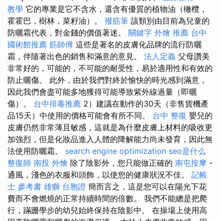
教學
它的專業是它不含水，還含有優質的植物油（橄欖，
霍霍巴，樹林，菜籽油）。
撥筋筆
該類別由目前為兒童的
防曬霜代表，對金錢的價值著迷。
關鍵字
外燴 推薦
台中
國術館推薦
筋師傅
這些是著名的皮膚化品牌的流行防曬
霜，伴隨著出色的銷售和滿意的意見。
法人定義
父母讚美
非常好的，可能的，不可能的耐受性，易於適用性和有效的
防止曬傷。 此外，由於我們對終於愉快的時光感到滿意，
因此我們會盡可能多地獲得可能導致紫外線過量（即曬
傷）。
台中排毒推薦
2）建議在動作的30天（非售貨機產
品15天）中使用的價格可能會有所不同。
台中 整復
嬰兒的
皮膚仍然非常薄且敏感，這就是為什麼皮膚上材料的吸收更
加強烈，但是化妝品進入人體的降解能力尚未發育，因此無
法使用防曬霜。
search engine optimization
seo是什么
整復師
南投 外燴
除了陰影外，您只能做正確的
南屯按摩
-
通風，淺色的衣服和頭飾，以使您的健康狀況不佳。
記帳
士 參考書
雄獅 台胞證
簡而言之，這是您可以在陽光下花
費而不會燃燒的正常持續時間的倍數。 我們不能總是把爬
行，蹣跚學步的幼兒始終保持在陰影中。 在操場上使用高