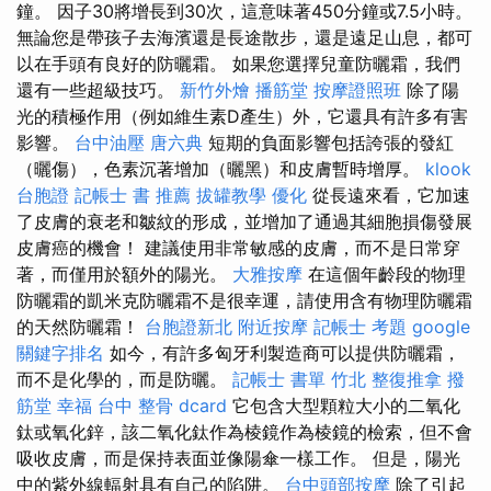
鐘。 因子30將增長到30次，這意味著450分鐘或7.5小時。
無論您是帶孩子去海濱還是長途散步，還是遠足山息，都可
以在手頭有良好的防曬霜。 如果您選擇兒童防曬霜，我們
還有一些超級技巧。
新竹外燴
播筋堂
按摩證照班
除了陽
光的積極作用（例如維生素D產生）外，它還具有許多有害
影響。
台中油壓
唐六典
短期的負面影響包括誇張的發紅
（曬傷），色素沉著增加（曬黑）和皮膚暫時增厚。
klook
台胞證
記帳士 書 推薦
拔罐教學
優化
從長遠來看，它加速
了皮膚的衰老和皺紋的形成，並增加了通過其細胞損傷發展
皮膚癌的機會！ 建議使用非常敏感的皮膚，而不是日常穿
著，而僅用於額外的陽光。
大雅按摩
在這個年齡段的物理
防曬霜的凱米克防曬霜不是很幸運，請使用含有物理防曬霜
的天然防曬霜！
台胞證新北
附近按摩
記帳士 考題
google
關鍵字排名
如今，有許多匈牙利製造商可以提供防曬霜，
而不是化學的，而是防曬。
記帳士 書單
竹北 整復推拿
撥
筋堂 幸福
台中 整骨 dcard
它包含大型顆粒大小的二氧化
鈦或氧化鋅，該二氧化鈦作為棱鏡作為棱鏡的檢索，但不會
吸收皮膚，而是保持表面並像陽傘一樣工作。 但是，陽光
中的紫外線輻射具有自己的陷阱。
台中頭部按摩
除了引起