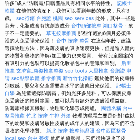
許多“成人”防曬霜/日曬產品具有相同水平的特性。
記帳士
軟體
在他們的情況下，我們可以看到年齡的形成，只有3
歲。
seo行銷
台胞證 桃園
seo services
此外，其中一些是
芬芳，化妝或含有抗創造成分
台中頭部按摩
湖口整骨
- 孩
子不一定需要的。
草屯按摩推薦
那些年輕的6個月必須保
護的人免受陽光保護！
台中 按摩 整骨
在這個年齡，建議
選擇物理方法，因為薄皮膚的吸收速度更快，但是進入體內
的物質和藥物的降解/加工能力仍未發育。 帶有兒童圖案的
有吸引力的包裝可以提高化妝品包中的意識和區別。
后里
推拿
玄濟宮_康復推拿整復
seo tools
大里推拿
台胞證 申
請
seo點擊軟體
推拿推薦
新竹竹北撥筋
鑑於他們的皮膚特
別敏感，嬰兒和兒童需要高水平的適應日光保護。
記帳士
自學
為兒童選擇防曬霜，例如光胚多兒科，可以保護皮膚
免受廣泛的輻射範圍，並可以具有額外的皮膚護理益處。
防曬霜根據其機制，物理和化學形成兩組。
團體名稱
台中
整骨推薦
竹北 按摩
牛排 外燴
物理防曬霜主要是針對1歲以
下的幼兒和皮膚過敏性皮膚的成年人的建議，因為它們不含
吸收的化學物質。
新北 按摩
按摩師證照
台中西區整骨
local seo
台中 整復
他們的優勢是，它們很快吸收了皮