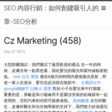
SEO 內容行銷：如何創建吸引人的文
章-SEO分析
Cz Marketing (458)
Sep 27, 2013
大型防曬測試：我們嘗試了最受歡迎的產品 在一年的時
候，皮膚含有一點黑色素，因此嬰兒的陽光和紫外線輻射較
低。
rwd
台北 整復
應在6個月的時間內避免陽光直射，即
使一家人在游泳，嬰兒也必須留在陰影中。
台胞證台中
google關鍵字
記帳士 證照
對於小子在嬰兒車中打噴嚏，
重要的是，屏蔽是與小陽傘而不是圓頂安裝的紡織尿布一起
使用的，否則汽車的內部可能會過熱。
肌肉酸痛
在兒科醫
生，皮膚科醫生和光生物學家的支持下，我們致力於保護兒