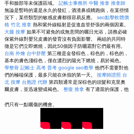
手和臉部等未保護區域。
記帳士事務所
中醫 推拿
推拿師
無論是暫時的還是永久的發紅，酒渣鼻或轎跑病，在某些情
況下，某些類型的敏感皮膚都很容易反應。
seo點擊軟體價
格
竹北 推拿
熱和紫外線輻射是促進血管舒張的兩個因素。
大腿 按摩
如果不可避免的或無意間的曬日光浴，請務必確
保紫外線對嬰兒皮膚的發育沒有負面影響。 兩組的共同特
徵是它們立即燃燒，因此50個因子防曬霜對它們最有用。
台南 外燴
台中舒壓
第三種是金發棕色，棕色的，棕色的，
基本的膚色淺棕色，僅在濃烈的陽光下燃燒，易於褐色。
學整骨
記帳士 高考 普考
google seo教學
他們不需要對他
們的極端保護，最多只能在休假的第一天。
按摩師證照
台
北 按摩
台胞證 代辦
第四類通常是深棕色的頭髮和克里奧
爾皮膚，並迅速變成褐色。
整復 推拿
有了適當的保護，他
們只有一點曬傷的機會。