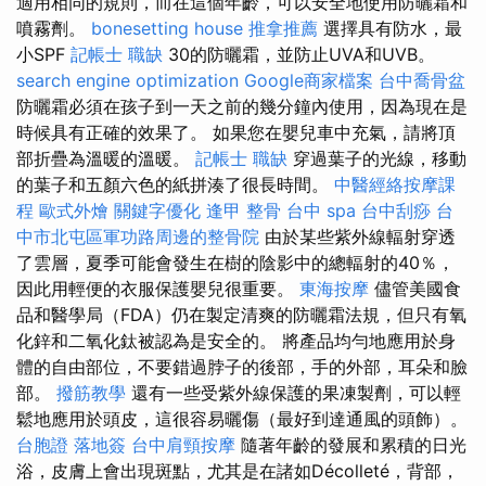
適用相同的規則，而在這個年齡，可以安全地使用防曬霜和
噴霧劑。
bonesetting house
推拿推薦
選擇具有防水，最
小SPF
記帳士 職缺
30的防曬霜，並防止UVA和UVB。
search engine optimization
Google商家檔案
台中喬骨盆
防曬霜必須在孩子到一天之前的幾分鐘內使用，因為現在是
時候具有正確的效果了。 如果您在嬰兒車中充氣，請將頂
部折疊為溫暖的溫暖。
記帳士 職缺
穿過葉子的光線，移動
的葉子和五顏六色的紙拼湊了很長時間。
中醫經絡按摩課
程
歐式外燴
關鍵字優化
逢甲 整骨
台中 spa
台中刮痧
台
中市北屯區軍功路周邊的整骨院
由於某些紫外線輻射穿透
了雲層，夏季可能會發生在樹的陰影中的總輻射的40％，
因此用輕便的衣服保護嬰兒很重要。
東海按摩
儘管美國食
品和醫學局（FDA）仍在製定清爽的防曬霜法規，但只有氧
化鋅和二氧化鈦被認為是安全的。 將產品均勻地應用於身
體的自由部位，不要錯過脖子的後部，手的外部，耳朵和臉
部。
撥筋教學
還有一些受紫外線保護的果凍製劑，可以輕
鬆地應用於頭皮，這很容易曬傷（最好到達通風的頭飾）。
台胞證 落地簽
台中肩頸按摩
隨著年齡的發展和累積的日光
浴，皮膚上會出現斑點，尤其是在諸如Décolleté，背部，