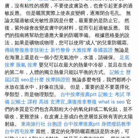
膚，沒有粘性的感覺，不要使皮膚染色，也會引起更多的過
敏反應。 但是曬黑實際上使表皮變稠，逐漸閉合毛孔。 無
論太陽過敏或光敏性原因是什麼，最重要的是防止它。 然
後，紫外線會改變皮膚中的材料，從而引起過敏反應。 我
們的指南將幫助您適應大量的防曬準備。 根據恩格曼的說
法，如果是礦物或物理，您可以使用“成人”的兒童防曬霜。
傳統整復推拿技術士
新竹整骨
大雅按摩
泰國簽證
無論是
在海灘上還是在一個小型充氣池中，水溫，請確保。
足底
按摩
脹氣 按摩
嬰兒可以在最大的熱量中冷卻，並且在生命
的第二年，人體的獨立熱量只能以平衡的方式。
記帳士 歷
屆試題
seo是什麼
按摩師證照
無論多麼奇怪，我們都將小
水放在溫水中，好像在洗澡。 但是，重要的是不要選擇化
學類型，而是物理類型。
台中按摩推薦ptt
記帳士 考試 準
備
記帳士 課程 高雄
玄濟宮_康復推拿整復
what is seo
它
們的本質是它們包含高顆粒大小的氧化鋅或二氧化鈦，並不
吸收，更難塗抹，在皮膚上形成白色塗層並反映有害的太陽
射線。
東南旅行社 台胞證
台中按摩推薦ptt
身體撥筋教學
台中西屯按摩
當然，選定的化學防曬霜應該是防水的，可