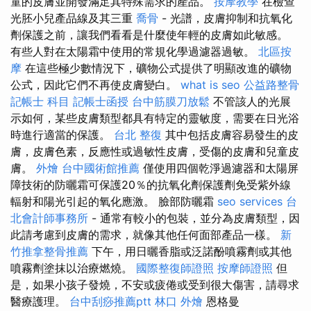
童的皮膚並開發滿足其特殊需求的產品。
按摩教學
在檢查
光胚小兒產品線及其三重
喬骨
- 光譜，皮膚抑制和抗氧化
劑保護之前，讓我們看看是什麼使年輕的皮膚如此敏感。
有些人對在太陽霜中使用的常規化學過濾器過敏。
北區按
摩
在這些極少數情況下，礦物公式提供了明顯改進的礦物
公式，因此它們不再使皮膚變白。
what is seo
公益路整骨
記帳士 科目
記帳士函授
台中筋膜刀放鬆
不管該人的光展
示如何，某些皮膚類型都具有特定的靈敏度，需要在日光浴
時進行適當的保護。
台北 整復
其中包括皮膚容易發生的皮
膚，皮膚色素，反應性或過敏性皮膚，受傷的皮膚和兒童皮
膚。
外燴
台中國術館推薦
僅使用四個乾淨過濾器和太陽屏
障技術的防曬霜可保護20％的抗氧化劑保護劑免受紫外線
輻射和陽光引起的氧化應激。 臉部防曬霜
seo services
台
北會計師事務所
- 通常有較小的包裝，並分為皮膚類型，因
此請考慮到皮膚的需求，就像其他任何面部產品一樣。
新
竹推拿整骨推薦
下午，用日曬香脂或泛諾酚噴霧劑或其他
噴霧劑塗抹以治療燃燒。
國際整復師證照
按摩師證照
但
是，如果小孩子發燒，不安或疲倦或受到很大傷害，請尋求
醫療護理。
台中刮痧推薦ptt
林口 外燴
恩格曼