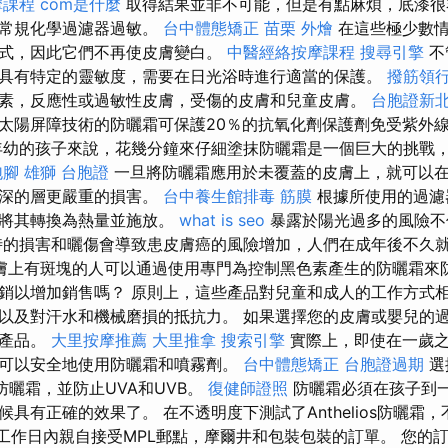
摩課程
com是什麼
取得結果並非不可能，但是有點麻煩，底漆很容
的常規化學過濾器過敏。
台中體態矯正
苗栗 外燴
在這些極少數情
式，因此它們不再使皮膚變白。
中醫經絡按摩課程
搜尋引擎
不
具有特定的靈敏度，需要在日光浴時進行適當的保護。
撥筋領
素，反應性或過敏性皮膚，受傷的皮膚和兒童皮膚。
台胞證新
太陽屏障技術的防曬霜可保護20％的抗氧化劑保護劑免受紫外
年幼的孩子來說，花幾分鐘來仔細塗抹防曬霜是一個巨大的挑戰
泡腳
雄獅 台胞證
一旦將防曬霜應用於未覆蓋的皮膚上，就可以
更深的層更嚴重的損害。
台中養生館排毒
筋膜
根據所使用的過濾
或將其轉換為熱量並施放。
what is seo
暴露於陽光過多的風險不
的損害和曬傷會導致患皮膚癌的風險增加，人們在成年後不久
膚上有斑塊的人可以通過使用專門為控制黑色素產生的防曬霜來防
銷以增加銷售嗎？ 原則上，這些產品對兒童和成人的工作方式相
以及對汗水和機械磨損的抵抗力。 如果選擇您的皮膚或嬰兒的
性產品。
大里按摩推薦
大里推拿
搜索引擎
實際上，即使在一歲之
可以安全地使用防曬霜和噴霧劑。
台中體態矯正
台胞證過期
選
防曬霜，並防止UVA和UVB。
復健師證照
防曬霜必須在孩子到
具有正確的效果了。 在不透明度下測試了Anthelios防曬霜
個工作日內親自接受MPL郵點，摩爾井和包裝包裝的訂單。 您的訂