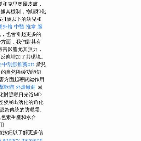
髮和克里奧爾皮膚，
根據其機制，物理和化
對1歲以下的幼兒和
餐外燴
中醫 推拿
腳
色，也會引起更多的
一方面，我們對其有
有害影響尤其無力，
膚反應增加了其環境。
台中刮痧推薦ptt
當兒
它的自然障礙功能仍
害方面起著關鍵作用
點擊軟體
外燴廠商
因
活化對照曬日光浴MD
經發展出活化的角化
誤認為傳統的防曬霜。
進色素生產和水合
用
設置按鈕以了解更多信
o agency
massage