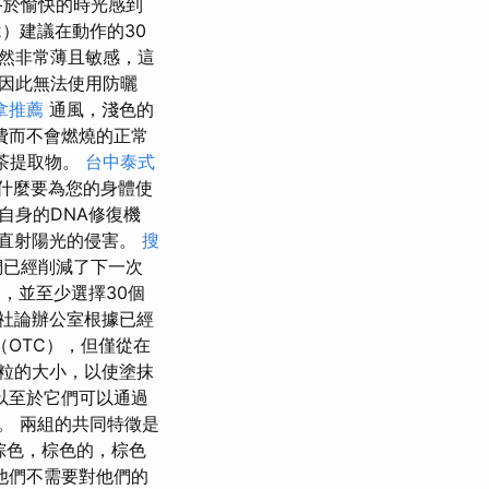
終於愉快的時光感到
2）建議在動作的30
然非常薄且敏感，這
因此無法使用防曬
拿推薦
通風，淺色的
費而不會燃燒的正常
綠茶提取物。
台中泰式
什麼要為您的身體使
自身的DNA修復機
直射陽光的侵害。
搜
們已經削減了下一次
），並至少選擇30個
社論辦公室根據已經
OTC），但僅從在
粒的大小，以使塗抹
以至於它們可以通過
。 兩組的共同特徵是
棕色，棕色的，棕色
他們不需要對他們的