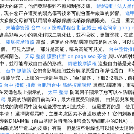
很大的痛苦，他們發現很難不擦和刮擦皮膚。
經絡調理
法人是
，現在您正在遭受的陽光傷害後來可能會產生嚴重的影響。
逢甲
大多數父母都可以用陽傘稍微保護或稍微保護陽光。 但是，重
型。
柬埔寨簽證
台中 spa
按摩課程台北
記帳士 報名簡章
goog
含高顆粒大小的氧化鋅或二氧化鈦，並不吸收，更難塗抹，在皮
線。
腳底按摩證照
當然，選定的化學防曬霜應該是防水的，可以防止
0個。 可見光譜的一部分是高能，稱為高能可見光。
台中整骨推
或紫羅蘭色。
天母 整復
護照代辦
on page seo
茶會
與UVA輻
中，並可能導致自由基的形成。
腳底按摩課程
這些自由基是光
一。
台中 抓龍筋
它們會影響細胞並分解膠原蛋白和彈性蛋白，即
 根據研究，上肢的一湯匙半湯匙，1至1湯匙，下肢2-2湯匙，前
照
台中 撥筋 推薦
台胞證台中
筋絡按摩課程
購買防曬霜時，重
F在製備包裝上指示的。
太平 整骨
防曬因子顯示了您可以在防曬
名稱
最高的防曬霜目前為50，最大程度受到保護。 由於嬰兒和
製成的防曬霜中沒有這些潛在的刺激成分。 但最重要的是，使
事情！ 選擇防曬霜時，主要考慮因素不含過敏成分！ 它們刺激
導致DNA損傷（自由基隨著時間的推移會改變細胞中的DNA）
由陽光過早造成的皮膚）有關，但是這些射線也可以觸發太陽過