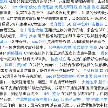
流程
在嬰兒長達六個月的嬰兒中，只能使用礦物防曬霜，主要
等地方。
台中喬骨
優化 台灣用語
免費按摩課程
台胞證 香港
請記
很重要。 乳霜在水乳液中，易於吸收到皮膚中，油膩的形式最
按摩
我們要購買皮膚質量的變體非常重要，以免頻繁奶油破壞它。
品可通過5％的維生素C增加SPF
美容撥筋
50
台中按摩排毒推薦
U
的色素斑點。
台中養生會館
藻類衍生物的輕質質地，多含性SPF
膚明顯光澤。
新竹 推拿
這三種極為穩定的維生素C可以減輕小狗
al seo
SPF保護。
seo公司
質地有些液體，因此值得仔細給予
題問了一位專業的皮膚科醫生。
台中西屯按摩
美式整復 筋膜
Den
fer
經絡課程
Clinic在紐約的第五次第五次的皮膚科醫生。
優化
從南卡羅來納州醫科大學畢業。
協會成立
歐沙蛋白的新穎性有助
癌。
搜尋引擎排名
在我們的頁面中，我們合作夥伴提供的信息和
如果您選擇兒童防曬霜，我們還有一些超級技巧。
全身按摩
除了
，它還具有許多有害影響。
seo點擊軟體價格
按摩證照
台中 抓
傷），色素沉著增加（曬黑）和皮膚暫時增厚。
大雅按摩
新竹
速了皮膚的衰老和皺紋的形成，並增加了通過其細胞損傷發展皮
吐很多，則必須重新潤滑。
逢甲 整骨
在我們游泳或在家中，在花
光的影響。
竹北中醫診所推薦
kkday 台胞證
記帳士 書 推薦
台中
常工作的一部分，因為它們可以在白天散步，遊樂場和遊覽中