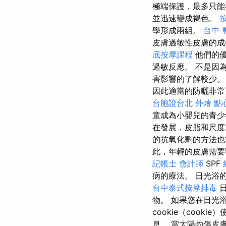
極端保護，最多只
並迅速變成褐色。
學形成兩組。
台中 整
皮膚過敏性皮膚的成
底按摩課程
他們的優
過敏反應。 不是因
害影響的了解較少
因此適當的防曬非
台胞證台北
外燴 點
童成為小嬰兒的青少
在發展，皮脂和尺
的抗氧化劑的方法
此，年輕的皮膚需要額
記帳士 會計師
SPF
病的療法。 日光浴
台中泰式按摩排毒
日
物。 如果您在日光
cookie（cook
息。 當太陽灼傷皮