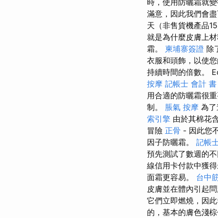
時，使用防曬霜就變
滿意，因此我們會盡
天（非售貨機產品1
就是為什麼皮膚上材
霜。
柬埔寨簽證
除
衣服和頭飾，以使
持續時間的倍數。 E
按摩
記帳士 會計 書
用合適的防曬霜很
制。
脹氣 按摩
為了
索引擎
由於其棉花含
冒險
正骨
- 因此您
因子防曬霜。
記帳士
預先測試了數週的
線信用卡付款中獲
面霜更容易。
台中
皮膚並在體內引起
它們立即燃燒，因此
的，基本的膚色淺棕