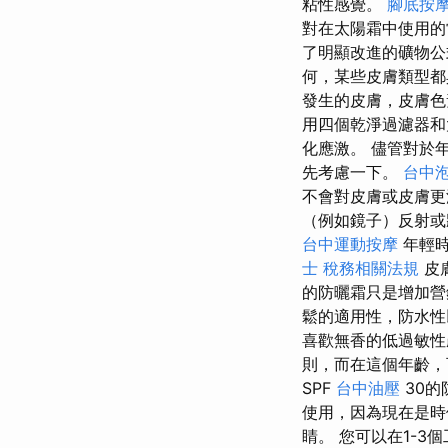
粘性感覺。
腳底按
對在太陽霜中使用
了明顯改進的礦物公
何，某些皮膚類型都
發生的皮膚，皮膚色
用四個乾淨過濾器和
化應激。 儘管對於
先考慮一下。
台中
不會對皮膚或皮膚
（例如鏡子）反射
台中運動按摩
年輕時
士 稅務相關法規
皮
的防曬霜只是增加營
鬆的適用性，防水性
喜歡無香的低過敏
則，而在這個年齡，
SPF
台中油壓
30的
使用，因為現在是時候
睛。 您可以在1-3