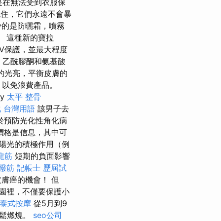
是在無法受到衣服保
住，它們永遠不會暴
少的是防曬霜，噴霧
 這種新的寶拉
V保護，並最大程度
，乙酰膠酮和氨基酸
的光亮，平衡皮膚的
，以免浪費產品。
dy
太平 整骨
 台灣用語
該男子去
於預防光化性角化病
價格是信息，其中可
陽光的積極作用（例
龍筋
短期的負面影響
 撥筋
記帳士 歷屆試
膚癌的機會！ 但
園裡，不僅要保護小
泰式按摩
從5月到9
輕鬆燃燒。
seo公司