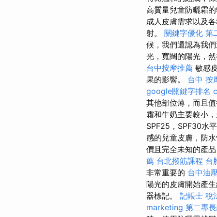
高質量兒童防曬霜
成人皮膚需求以及
射。
關鍵字優化
第
候，我們還認為我們
光，寬闊的陽光，然
台中按摩推薦
敏感皮
果的影響。
台中 按
google關鍵字排名
c
其他部位薄，而且值
霜和牛奶主要較小，
SPF25，SPF30
感的兒童皮膚，防水
價且完全未知的產品
薦
台北撥筋課程
台
非常重要的
台中油
陽光的皮膚開始產生
器標記。
記帳士 稅
marketing
第二專長