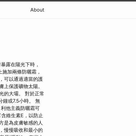
About
膚暴露在陽光下時，
上施加兩條防曬霜，
，可以通過適當的護
膚上保護礦物太陽。
光的大壩。 對於正常
鐘或7.5小時。 無
 利他主義防曬霜可
含維生素E，以防止
方是為皮膚敏感的人
，慢慢吸收和最小的