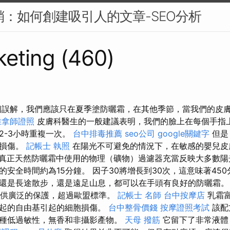
行銷：如何創建吸引人的文章-SEO分析
eting (460)
個誤解，我們應該只在夏季塗防曬霜，在其他季節，當我們的皮
推拿師證照
皮膚科醫生的一般建議表明，我們的臉上在每個手指
2-3小時重複一次。
台中排毒推薦
seo公司
google關鍵字
但是
膚損傷。
記帳士 執照
在陽光不可避免的情況下，在敏感的嬰兒皮
真正天然防曬霜中使用的物理（礦物）過濾器充當反映大多數陽
安全時間約為15分鐘。 因子30將增長到30次，這意味著450分
還是長途散步，還是遠足山息，都可以在手頭有良好的防曬霜。
射提供廣泛的保護，超過歐盟標準。
記帳士 名師
台中按摩店
乳霜富
引起的自由基引起的細胞損傷。
台中整骨價錢
按摩證照考試
該配
種低過敏性，無香和非攝影產物。
天母 撥筋
它留下了非常液體