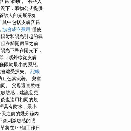
易“滑動”。 有些人
況下，礦物公式提供
管該人的光展示如
行
其中包括皮膚容易
北
協會成立費用
僅使
線輻射和陽光引起的氧
，但在離開房屋之前
在陽光下呆在陽光下，
器，紫外線從皮膚
僅限於最小的嬰兒。
就會遭受損失。
記帳
止色素沉著。 兒童
同。 父母還喜歡輕
過敏敏感，建議您更
後也適用相同的規
擇具有防水，最小
一天之前的幾分鐘內
，不會刺激敏感的眼
單將在1-3個工作日