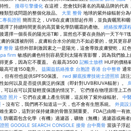
的特性。
搜尋引擎優化
在這裡，您會找到著名的高級品牌的代表
各種類型或問題的整個化妝品。
大里 整骨
地球的紫外線輻射分為U
二專長證照
簡而言之，UVB在皮膚頂部起作用，並負責曬黑和曬
選擇了持續時間更長的高質量化學防曬霜的產物。
經絡按摩課
後選擇一個長長的陽光浴T卹，當然也不要在炎熱的一天下午11
膚的保護被削弱，皮膚粘合水分的能力不如必要的，使其更容
摩 整骨
這些外部刺激因素之一是陽光，這會導致皮膚變乾，紅
pa firm
敏感的膚色特別容易受到太陽有害影響，因為我們臉上
得更多，因為它不覆蓋。 在最高3500
記帳士放榜
HUF的價格
最高可達150毫升。
益園益筋絡推拿
台胞證 香港
台中整脊
通常
水平，但有些也提供SPF50保護。
rwd
腳底按摩技術士證照班
請注
性如何以及是否提供廣泛的保護（即針對UVB和UVA輻射）。
，可以在可以質疑輕度保護的情況下。 它們僅在物理原理上工
胞證 照片
- 它們在皮膚上產生弱層，這反映了紫外線輻射。
中
壓
- 沒有它，我們將不知道這一天，也不會有生態系統。
外資設
維生素D，這對於保持健康的骨骼至關重要。 FDA已由唯一有
法
防曬霜包含化學（有機）過濾器，礦物（無機）過濾器或兩
證照
GOOGLE SEARCH CONSOLE
接骨
台中喬骨
當孩子浮起