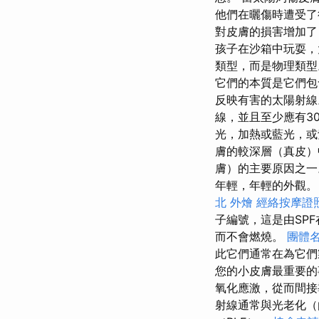
他們在曬傷時遭受了
對皮膚的損害增加了
孩子在沙箱中玩耍，
類型，而是物理類
它們的本質是它們包
反映有害的太陽射
線，並且至少應有3
光，加熱或藍光，
膚的較深層（真皮）
膚）的主要原因之
年輕，年輕的外觀。
北 外燴
經絡按摩證
子編號，這是由SP
而不會燃燒。
團體
此它們通常在為它們
您的小皮膚最重要的
氧化應激，從而間接
射線通常與光老化（