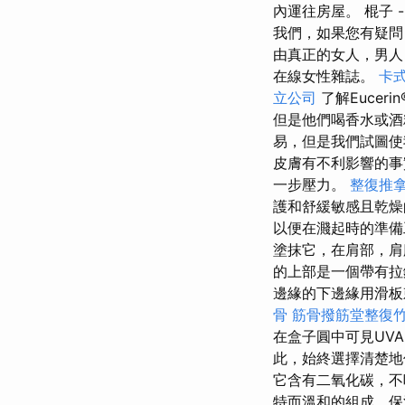
內運往房屋。 棍子 
我們，如果您有疑問
由真正的女人，男
在線女性雜誌。
卡
立公司
了解Eucer
但是他們喝香水或酒
易，但是我們試圖使
皮膚有不利影響的事
一步壓力。
整復推
護和舒緩敏感且乾
以便在濺起時的準
塗抹它，在肩部，肩
的上部是一個帶有拉
邊緣的下邊緣用滑
骨
筋骨撥筋堂整復
在盒子圓中可見UVA
此，始終選擇清楚地
它含有二氧化碳，不
特而溫和的組成，保