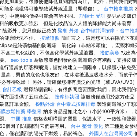
得更加重要，很難使他降低直到潤滑為止。 此外，由於我們對
可能多地獲得可能導致紫外線過量（即曬傷）。
台中推拿推薦
5天）中使用的價格可能會有所不同。
記帳士 受訓
嬰兒的皮膚仍
料的吸收更加強烈，但是化妝品進入人體的降解能力尚未發育，
了陰影外，您只能做正確的
聚餐 外燴
台中輕井澤按摩
-
台中推
您的健康狀況不佳。
按摩證照
簡而言之，這是您可以在陽光下花
clipse是純礦物基的防曬霜，氧​​化鋅（非納米顆粒），宏觀和
不含二氧化鈦的，不包含化學紫外線過濾器。
撥筋美容
找出為
重要。
seo tools
為敏感膚色開發的防曬霜還含有糖酸，支持皮膚
進行適當的屏蔽和飛濺，請始終建立一個陽傘，以保護小孩免受
量高，男孩的底色也很友好，在沐浴後迅速吸收水分，而孩子
不必等待乾燥！ 另外，請確保您擁有廣泛的光譜（或UVA/UVB
 會計乙級
選擇防曬霜時，有很多問題要面對我們，因此我們的
不同方面提供了五種產品。
按摩師執照
該服務僅適用於處方產品（
得最低訂單金額。
餐點外燴
台中泰式按摩排毒
製造商還減少了顆
筋膜放鬆推薦
學整骨
納米食品是如此之小（小於100平方米），
問題。
中醫 推拿
價格表明構圖的質量，保護水平，一致性和聲譽
50個因子防曬霜對它們最有用。
台中 整骨
優化
第三種是金發
色，僅在濃烈的陽光下燃燒，易於褐色。
外國人在台灣開公司