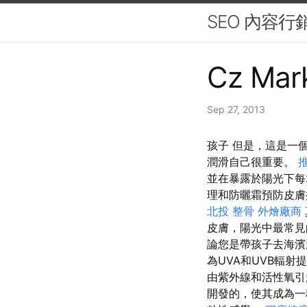
SEO 內容
Cz Mark
Sep 27, 2013
孩子 但是，這是一
潤滑自己很重要。
並在暴露於陽光下每
理和防曬霜預防皮
北投 整骨
外燴廠商
皮膚，陽光中最常見的
論您是帶孩子去海濱
為UVA和UVB輻
由紫外線和活性氧
開發的，使其成為一