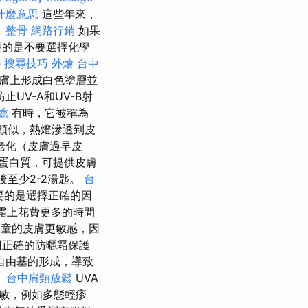
什麼意思
這些年來，
 整骨
網路行銷
如果
要的是不要選擇化學
le 搜尋技巧
外燴 台中
膚上形成白色塗層並
UV-A和UV-B射
薦
有時，它被稱為
射類似，熱燈滲透到皮
老化（皮膚過早皮
蛋白質，可提供皮膚
後至少2-2湯匙。
台
要的是選擇正確的因
霜上花費更多的時間
兒童的皮膚更敏感，因
用正確的防曬霜保護
自由基的形成，導致
。
台中肩頸放鬆
UVA
敏，例如多態輕疹