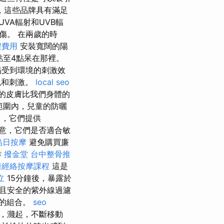
，這些品牌具有滿足
VA輻射和UVB輻
傷。 在兩歲的時
程費用
安裝寬闊的陽
點至4點呆在那裡。
易受到環境的刺激效
色和刺激。
local seo
的皮膚比我們身體的
範圍內，兒童的防曬
，它們提供
意，它們是否適合敏
烏日按摩
避免購買廉
作
撥金堂
台中整骨推
醫經絡按摩課程
這是
立
15分鐘後，暴露於
效且安全的紫外線過濾
者的組合。
seo
，濺起，不斷移動