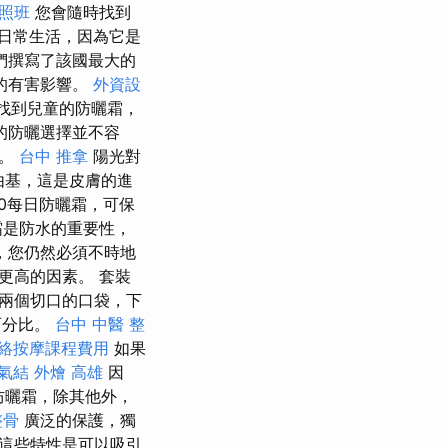
照班
您會隨時找到
日常生活，因為它是
們撰寫了該國最大的
的有害影響。
外資設
可以找到兒童的防曬霜，
的防曬選擇並不容
面。
台中 推拿
陽光對
由基，這是皮膚的進
50每日防曬霜，可保
霜是防水的重要性，
，您仍然必須不時地
更高的因素。 套裝
兩個切口的口袋，下
百分比。
台中 中醫 整
絡按摩課程費用
如果
氣結
外燴 高雄
因
防曬霜，除其他外，
整骨
廣泛的保護，獨
 這些特性是可以吸引