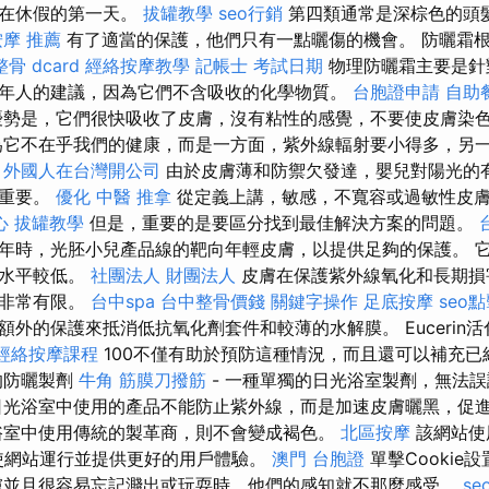
能在休假的第一天。
拔罐教學
seo行銷
第四類通常是深棕色的頭
按摩 推薦
有了適當的保護，他們只有一點曬傷的機會。 防曬霜
骨 dcard
經絡按摩教學
記帳士 考試日期
物理防曬霜主要是針
年人的建議，因為它們不含吸收的化學物質。
台胞證申請
自助
勢是，它們很快吸收了皮膚，沒有粘性的感覺，不要使皮膚染
為它不在乎我們的健康，而是一方面，紫外線輻射要小得多，另
。
外國人在台灣開公司
由於皮膚薄和防禦欠發達，嬰兒對陽光的
常重要。
優化
中醫 推拿
從定義上講，敏感，不寬容或過敏性皮
心
拔罐教學
但是，重要的是要區分找到最佳解決方案的問題。
年時，光胚小兒產品線的靶向年輕皮膚，以提供足夠的保護。 
度水平較低。
社團法人 財團法人
皮膚在保護紫外線氧化和長期損
也非常有限。
台中spa
台中整骨價錢
關鍵字操作
足底按摩
seo
外的保護來抵消低抗氧化劑套件和較薄的水解膜。 Eucerin
經絡按摩課程
100不僅有助於預防這種情況，而且還可以補充已
的防曬製劑
牛角 筋膜刀撥筋
- 一種單獨的日光浴室製劑，無法
光浴室中使用的產品不能防止紫外線，而是加速皮膚曬黑，促
浴室中使用傳統的製革商，則不會變成褐色。
北區按摩
該網站使
ie）使網站運行並提供更好的用戶體驗。
澳門 台胞證
單擊Cookie
膚並且很容易忘記濺出或玩耍時，他們的感知就不那麼感受。
se