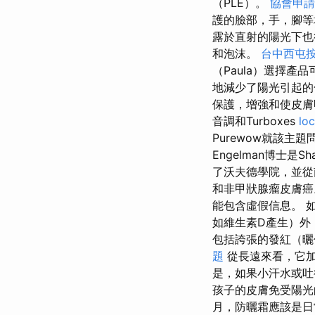
（PLE）。
協會申請
護的臉部，手，腳
露於直射的陽光下也
和泡沫。
台中西屯
（Paula）選擇產
地減少了陽光引起
保護，增強和使皮
音調和Turboxes
loc
Purewow就該主
Engelman博士是Sha
了沃夫德學院，並
和非甲狀腺瘤皮膚
能包含虛假信息。 
如維生素D產生）外
包括誇張的發紅（曬
題
從長遠來看，它加
是，如果小汗水或
孩子的皮膚免受陽
月，防曬霜應該是日