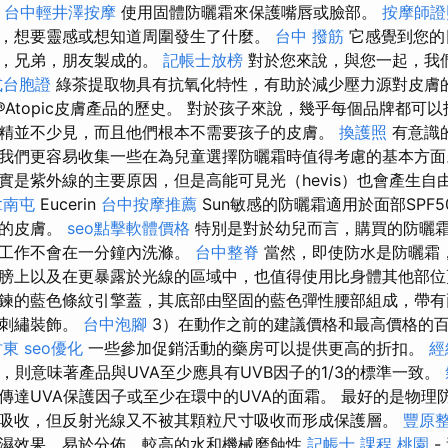
-
台中輕井澤按摩
使用固體防曬霜來保護嘴唇或臉部。
按摩師證
，想要靈感或想知道周圍發生了什麼。
台中 撥筋
它感覺到您的
人，兄弟，朋友製成的。
記帳士放榜
對於您來說，與您一起，我
式台胞證
綠茶提取物具有抗氧化特性，有助於減少壓力源對皮膚
in®Atopic皮膚產品的歷史。 對於孩子來說，幾乎每個品牌都
精並不少見，而且他們根本不需要孩子的皮膚。
換護照
有意識
我們更容易收集一些在為兒童選擇防曬霜時值得考慮的基本方
實是紫外線的主要原因，但是高能可見光（hevis）也會產生自
拿南屯
Eucerin
台中按摩推薦
Sun敏感的防曬霜適用於面部SPF
燥的皮膚。
seo點擊軟體價格
特別是對於幼兒而言，購買的防曬
備工作不會在一分鐘內洗滌。
台中整脊
當然，即使防水是防曬霜
膀上以及在更暴露於光線的區域中，也值得使用比身體其他部位
鍊的藍色條紋引擎蓋，其底部由堅固的藍色彈性腰部組成，帶有
板刺繡裝飾。
台中泡腳
3）在動作之前的建議價格和最高價格的
竹東
seo優化
一些參加促銷活動的藥房可以提供更高的折扣。
經
，則意味著產品與UVA至少應具有UVB因子的1/3的標準一致。
傳達UVA保護因子或至少在環中的UVA的面霜。 最好的是物理
吸收，但反射光線又不被其顆粒尺寸吸收而形成保護層。
豐原
濕效果，易於分佈，較高的水和機械磨蝕性
記帳士 課程 桃園
-