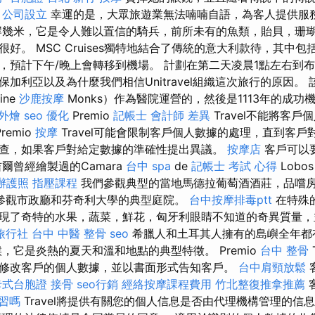
。
公司設立
幸運的是，大眾旅遊業無法喃喃自語，為客人提供服
岸幾米，它是令人難以置信的騎兵，前所未有的魚類，貽貝，珊瑚
好。 MSC Cruises獨特地結合了傳統的意大利款待，其中包括
，預計下午/晚上會轉移到機場。 計劃在第二天凌晨1點左右到布
加利亞以及為什麼我們相信Unitravel組織這次旅行的原因。
ine
沙鹿按摩
Monks）作為醫院運營的，然後是1113年的成功
 外燴
seo 優化
Premio
記帳士 會計師 差異
Travel不能將客
remio
按摩
Travel可能會限制客戶個人數據的處理，直到客
查，如果客戶對給定數據的準確性提出異議。
按摩店
客戶可以
​爾曾經繪製過的Camara
台中 spa
de
記帳士 考試 心得
Lobo
辦護照
指壓課程
我們參觀典型的當地馬德拉葡萄酒酒莊，品嚐
參觀市政廳和芬奇利大學的典型庭院。
台中按摩排毒ptt
在特殊
現了奇特的水果，蔬菜，鮮花，匈牙利眼睛不知道的奇異質量
旅行社
台中 中醫 整骨
seo
希臘人和土耳其人擁有的島嶼全年都
，它是炎熱的夏天和溫和地點的典型特徵。 Premio
台中 整骨
修改客戶的個人數據，並以書面形式告知客戶。
台中肩頸放鬆
卡式台胞證
接骨
seo行銷
經絡按摩課程費用
竹北整復推拿推薦
習嗎
Travel將提供有關您的個人信息是否由代理機構管理的信