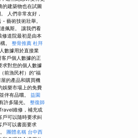
務的建築物也在試圖
。 人們非常友好，
 - 藝術技術壯舉。
達佩斯。 讓我們看
 該修道院最初是由本
機構。
整骨推薦
杜拜
戶個人數據用於直接業
戶對客戶個人數據的正
要求對您的個人數據
s（前漁民村）的“福
房屋的產品和購買機
的娛樂市場上的免費
，並伴有品嚐。
益園
有許多陽光。
整復師
Travel維修，補充或
客戶可以隨時要求糾
客戶可以書面要求
息。
團體名稱
台中西