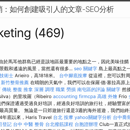
行銷：如何創建吸引人的文章-SEO分析
eting (469)
 由於馬耳他群島已經是該地區最重要的地點之一，因此美味佳餚
景觀和遙遠的風景，當然還有很多...
seo 關鍵字
島上最高點之一
技術士
Arieiro，高1818米。
台中腳底按摩
從這裡，您可以對周
。
新竹整骨推薦
在晴朗的天氣中，我們可以在保羅·德·塞拉高原
店 傳統 整復 推拿 深層 調理 職業 勞損 南屯區的評論
關鍵字
然後
ilva）的里埃羅（Ribeiro
accounting firmcpa
高雄 外燴
Frio
我們保證通過受過良好培訓，經過良好培訓的旅行社，經驗豐富
最高質量。 無論是一日郊遊旅行還是3週的海外巡遊，我們始
年底以來，Haris Travel
台北 按摩
yahoo關鍵字分析
台中喬
司登記
台中 中醫 整骨
台北撥筋課程
台胞證辦理
Club一直正