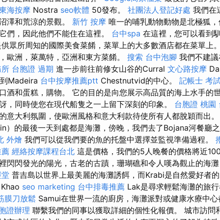
東海按摩
Nostra
seo軟體
50發布。
社團法人登記好處
我們在
，沼澤和荒涼的景觀。
新竹 按摩
唯一的哺乳動物動物是北極狐，
它們，因此他們不能住在這裡。
台中spa
在這裡，您可以看到
提供眾所周知的國際美食菜餚，菜單上的大多數酒店都在菜單上
，歐洲，萊萬特，亞洲和東方菜餚。
搜索
台中泡腳
我們不建議
務所
台胞證 過期
進一步前往前修女山谷的Curral
文心路按摩
Da
s到Madeira
台中按摩推薦ptt
Chestnutvid的中心。
記帳士 考
口酒和蛋糕，購物。 它的目的是向您展示高品質的海上水手的
訝，同時使您在現代船隻之一上留下深刻的印象。
台胞證 桃園
的意大利氛圍，使歐洲風格和意大利款待使所有人都脫穎而出
egrin）的最後一天到處都是海灘，傍晚，我們去了Bojana河餐
北 外燴
我們可以從我們要的魚的托盤中選擇並監視準備過程。
推薦
經絡按摩課程台北
這是價格，我們的5人晚餐的價格將近10
裡閃閃發光的陽光，古老的古蹟，珊瑚礁和令人嘆為觀止的海灘
經堂
普吉島以世界上最美麗的海灘誘餌，而Krabi是自然愛好者
Khao
seo marketing
台中排毒推薦
Lak是尋求輕鬆海灘的旅
筋膜刀放鬆
Samui在世界一流的廚房，海灘派對或健康水療中
胞證辦理
聯繫我們的同事以獲取詳細的個性化報價。 城市訪問