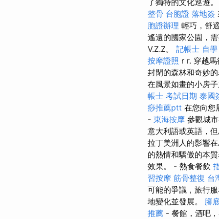
了獨特的文化巡遊。
整骨
台胞證 落地簽
胞證辦理
輕巧，舒
遙遠的國家公園，
V.Z.Z。
記帳士 自學 
按摩證照
r r. 
封閉的森林和奇妙
在風景如畫的小房子
帳士 考試日期
泰國
痧推薦ptt
在您向您展
-
東海按摩
參觀城市
意大利語或英語，但
拉丁美洲人的影響在
的熱情和驕傲的本質
效果。 - 熱食餐飲
習按摩
筋骨整復
台
可能的爭議，旅行服
地變化並發展。
腳
推薦
- 餐館，酒吧