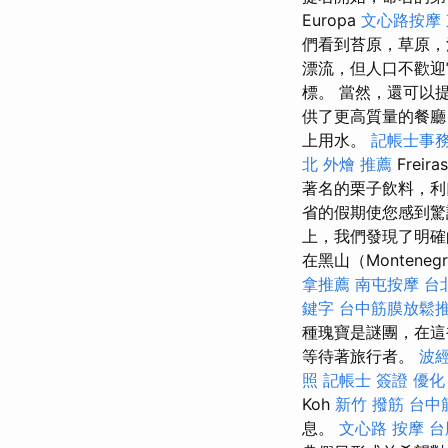
Europa
文心路按摩
們看到苔原，草原
漂流，但人口不歡迎
標。 當然，還可以
供了更高質量的餐廳
上用水。
記帳士事
北 外燴 推薦
Freira
著名的栗子飲料，利
省的假期使您感到驚
上，我們發現了明確
在黑山（Monten
拿推薦
南屯按摩
台
鍵字
台中筋膜放鬆
種瑰寶是謎團，在這
等待著旅行者。
波
照
記帳士 簽證
優化
Koh
新竹 撥筋
台中
息。
文心路 按摩
台