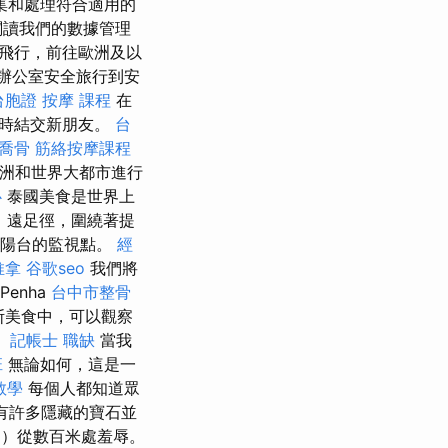
集和處理符合適用的
閱讀我們的數據管理
和飛行，前往歐洲及以
辦公室安全旅行到安
 台胞證
按摩 課程
在
同時結交新朋友。
台
喬骨
筋絡按摩課程
洲和世界大都市進行
心
泰國美食是世界上
a）遠足徑，圍繞著提
了陽台的監視點。
經
推拿
谷歌seo
我們將
Penha
台中市整骨
斯美食中，可以觀察
。
記帳士 職缺
當我
班
無論如何，這是一
o教學
每個人都知道眾
有許多隱藏的寶石並
z）從數百米處羞辱。