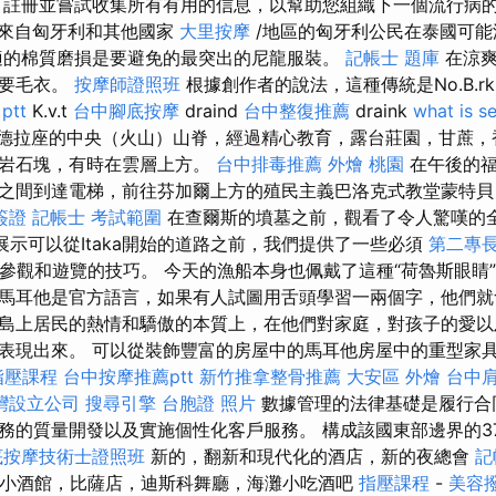
 註冊並嘗試收集所有有用的信息，以幫助您組織下一個流行病
來自匈牙利和其他國家
大里按摩
/地區的匈牙利公民在泰國可能
適的棉質磨損是要避免的最突出的尼龍服裝。
記帳士 題庫
在涼爽
需要毛衣。
按摩師證照班
根據創作者的說法，這種傳統是No.B.rk
ptt
K.v.t
台中腳底按摩
draind
台中整復推薦
draink
what is s
穿越馬德拉座的中央（火山）山脊，經過精心教育，露台莊園，甘蔗
的岩石塊，有時在雲層上方。
台中排毒推薦
外燴 桃園
在午後的福
之間到達電梯，前往芬加爾上方的殖民主義巴洛克式教堂蒙特貝（M
簽證
記帳士 考試範圍
在查爾斯的墳墓之前，觀看了令人驚嘆的
示可以從Itaka開始的道路之前，我們提供了一些必須
第二專
參觀和遊覽的技巧。 今天的漁船本身也佩戴了這種“荷魯斯眼睛”
馬耳他是官方語言，如果有人試圖用舌頭學習一兩個字，他們就
島上居民的熱情和驕傲的本質上，在他們對家庭，對孩子的愛以
表現出來。 可以從裝飾豐富的房屋中的馬耳他房屋中的重型家
指壓課程
台中按摩推薦ptt
新竹推拿整骨推薦
大安區 外燴
台中
灣設立公司
搜尋引擎
台胞證 照片
數據管理的法律基礎是履行合
務的質量開發以及實施個性化客戶服務。 構成該國東部邊界的3
底按摩技術士證照班
新的，翻新和現代化的酒店，新的夜總會
記
，小酒館，比薩店，迪斯科舞廳，海灘小吃酒吧
指壓課程
-
美容