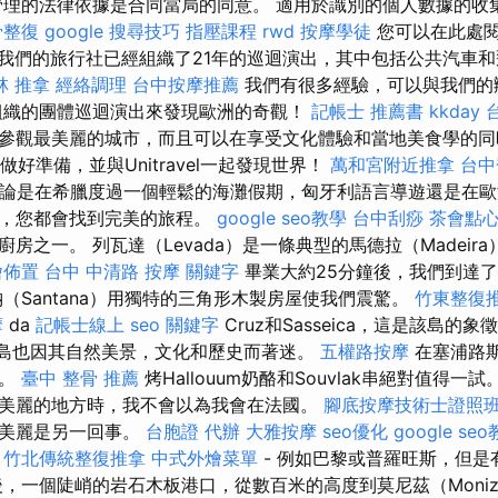
理的法律依據是合同當局的同意。 適用於識別的個人數據的收
骨整復
google 搜尋技巧
指壓課程
rwd
按摩學徒
您可以在此處
我們的旅行社已經組織了21年的巡迴演出，其中包括公共汽車
林 推拿
經絡調理
台中按摩推薦
我們有很多經驗，可以與我們的
組織的團體巡迴演出來發現歐洲的奇觀！
記帳士 推薦書
kkday
參觀最美麗的城市，而且可以在享受文化體驗和當地美食學的
做好準備，並與Unitravel一起發現世界！
萬和宮附近推拿
台中
論是在希臘度過一個輕鬆的海灘假期，匈牙利語言導遊還是在歐
問，您都會找到完美的旅程。
google seo教學
台中刮痧
茶會點
房之一。 列瓦達（Levada）是一條典型的馬德拉（Madeir
燴佈置
台中 中清路 按摩
關鍵字
畢業大約25分鐘後，我們到達
（Santana）用獨特的三角形木製房屋使我們震驚。
竹東整復
摩
da
記帳士線上
seo 關鍵字
Cruz和Sasseica，這是該島的象徵
是，該島也因其自然美景，文化和歷史而著迷。
五權路按摩
在塞浦路
響。
臺中 整骨 推薦
烤Hallouum奶酪和Souvlak串絕對值得一試
美麗的地方時，我不會以為我會在法國。
腳底按摩技術士證照
為美麗是另一回事。
台胞證 代辦
大雅按摩
seo優化
google se
方
竹北傳統整復推拿
中式外燴菜單
- 例如巴黎或普羅旺斯，但是
後，一個陡峭的岩石木板港口，從數百米的高度到莫尼茲（Moni