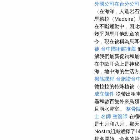
外國公司在台分公司
（在海洋，人造岩
馬德拉（Madei
在不斷運動中，因此
幾乎與馬耳他勳章
令，現在被稱為馬耳
徒
台中國術館推薦
解我們最新促銷和
在中歐耳朵上是神
海，地中海的生活方
撥筋課程
台胞證台
德拉拉的特殊植被（
成立條件
從帶出租車
龜和數百隻外來鳥
且雨水豐富。
整骨
士 名師
整復師
在極
是七月和八月，那天的
Nostra組織選擇
提名開始，命名的