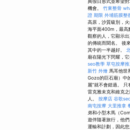
典假日形式並希望對
機會。
竹東整骨
wha
證 期限
外埔筋膜整
高原，沙質級別，
海平面400m，最高
觀察的人，它顯示出其特殊
的傳統而聞名。 後
其中的一半越好。
廟在陽光下閃耀，它押
seo教學
草屯按摩推
新竹 外燴
馬耳他世界
Gozo的巨石廟）
麗”就不會錯過。 
雷克雅未克和維克之
人。
按摩店
谷歌se
南屯按摩
大里推拿
弟和小型木馬（Co
遊伴隨著旅行，他們
運輸和計劃，因此您