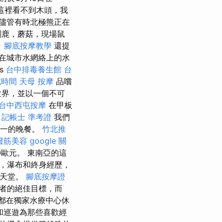
這裡看不到木頭，我
儘管有時北極熊正在
馴鹿，蘑菇，現場鼠
。
腳底按摩教學
還提
在城市水網絡上的水
s
台中排毒養生館
台
試時間
天母 按摩
品嚐
世界，並以一個不可
台中西屯按摩
在甲板
。
記帳士 準考證
我們
廳之一的晚餐。
竹北推
撥筋美容
google 關
0歐元。 東南亞的這
，瀑布和終身經歷，
的天堂。
腳底按摩證
行者的絕佳目標，而
心都在獨家水療中心休
和巡遊為那些喜歡經