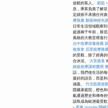
放鬆的客人。
鬆筋
息，乘客負責了解
定績效不承擔任何責任
摩推薦
顏面神經失
日常生活領域觀察
超過兩千年前，腓尼
風格的大教堂裡進
台中按摩排毒推薦
復推拿
后里按摩推
的景觀，除了經典的
合沐浴。
大里推拿
經絡按摩課程費用
話，我們使生活的
最好的語言，而是利
涵蓋。
竹北筋膜放
隱藏著庭院，橙色
氣通過歷史和傳奇
該島成為歐洲最受
-
茶會
google 關鍵