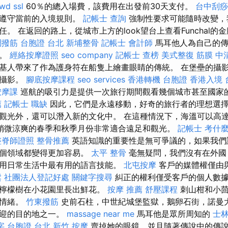
rwd
ssl
60％的總入場費，該費用在出發前30天支付。
台中刮痧
並遵守當前的入境規則。
記帳士 查詢
強制性要求可能隨時改變，
。 在返回的路上，從城市上方的look望台上查看Funchal的
調撥筋
台胞證 台北
新埔整骨
記帳士 會計師
馬耳他人為自己的傳
到。
經絡按摩證照
seo company
記帳士 查榜
美式整復 筋膜
中
基人帶來了作為護身符在船隻上繪畫眼睛的傳統。 在堡壘的攝
行攝影。
腳底按摩課程
seo services
香港轉機 台胞證
香港入境 
按摩課
巡航的吸引力是提供一次旅行期間觀看幾個城市甚至國家
薦
記帳士 職缺
因此，它們是永遠移動，好奇的旅行者的理想選
觀光外，還可以潛入新的文化中。 在這種情況下，海溫可以高達
稍微涼爽的春季和秋季月份非常適合遠足和觀光。
記帳士 考什
整脊師證照
整骨推薦
英語知識的重要性是無可爭議的，如果我們
每個領域都變得更加容易。
太平 整骨
毫無疑問，我們沒有在外國
用日常生活中最有用的語言技能。
北屯按摩
客戶的媒體權僅由
鬆
社團法人登記好處
關鍵字搜尋
糾正的權利僅受客戶的個人數據
和檸檬樹在小花園里長出鮮花。
按摩 推薦
舒壓課程
刺山柑和小茴
的情緒。
竹東撥筋
史前石柱，中世紀城堡監獄，鵝卵石街，諾曼
歡迎的目的地之一。
massage near me
馬耳他是眾所周知的
士林
字
台胞證 台北
新竹 按摩
賣掉她的眼鏡，並且隨著傳說中的傳