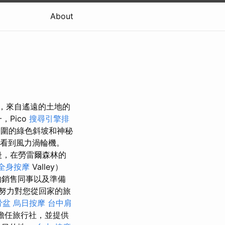
About
，來自遙遠的土地的
，Pico
搜尋引擎排
圍的綠色斜坡和神秘
上看到風力渦輪機。
，在勞雷爾森林的
全身按摩
Valley）
的銷售同事以及準備
終努力對您從回家的旅
骨盆
烏日按摩
台中肩
式擔任旅行社，並提供