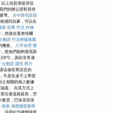
以上信息僅提供信
我們的辦公室對其特
金膠灣。
台中西屯區按
統感到自豪，可以在
清路 按摩
竹北 外燴
影，然後在曼努埃爾
台胞證
竹北整復推薦
的機會。
八字命理 整
擇，使他們能夠發現新
28°C，因此非常適
麼
台胞證 護照 照片
講這個世界語言的
，不是在桌子上學習
與之相關的個人數據
涵蓋。 在其方式上
香沿著道路延長，空
大教堂，巴洛克宮使
 推拿
身體撥筋教學
說，這些紀念碑變得更