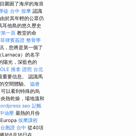
目圍困了海岸的海浪
學徒
台中 按摩
認識
 由於其年輕的公眾仍
馬耳他島的悠久歷史
證第一頁
教堂的命
菲律賓簽證
整骨學
訊，您將是第一個了
arnaca）的名字
的陽光，深藍色的
OLE
推拿 證照
台北
重要信息。 認識馬
嘆的空間體驗。
協會
，可以看到特殊的烏
季炎熱乾燥，場地溫和
ordpress seo
記帳
中油壓
最熱的月份
uropa
按摩課程
台胞證 台中
從40項
將於6月16日在