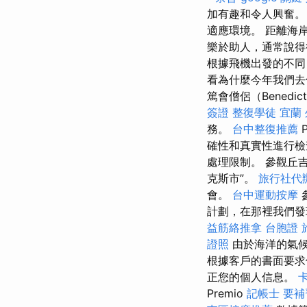
加有趣和令人興奮
適應環境。 距離海
樂於助人，通常說得很
根據飛機出發的不同
看為什麼今年我們去保
篤會僧侶（Benedict
簽證
整復學徒
宜蘭
務。
台中整復推薦
P
確性和真實性進行檢
處理限制。 參觀丘吉​
克斯市”。
旅行社代
會。
台中運動按摩
計劃，在那裡我們發
益筋絡推拿
台胞證 
證照
由於海洋的氣候
根據客戶的書面要求
正您的個人信息。
Premio
記帳士 要補