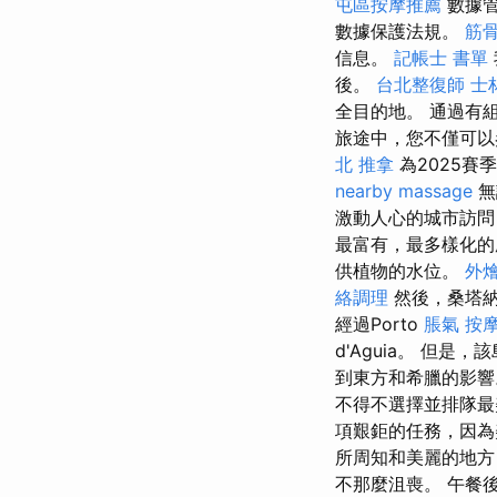
屯區按摩推薦
數據管
數據保護法規。
筋
信息。
記帳士 書單
後。
台北整復師
士
全目的地。 通過有
旅途中，您不僅可以
北 推拿
為2025賽季
nearby massage
無
激動人心的城市訪
最富有，最多樣化的廚
供植物的水位。
外
絡調理
然後，桑塔納
經過Porto
脹氣 按
d'Aguia。 但
到東方和希臘的影
不得不選擇並排隊最
項艱鉅的任務，因
所周知和美麗的地
不那麼沮喪。 午餐