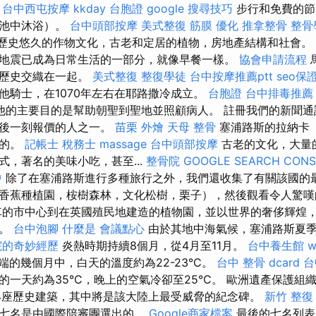
台中西屯按摩
kkday 台胞證
google 搜尋技巧
步行和免費的節
石池中沐浴）。
台中頭部按摩
美式整復 筋膜
優化
推拿整骨
整骨
ra）歷史悠久的作物文化，古老和定居的植物，房地產結構和社會。
地震已成為日常生活的一部分，就像早餐一樣。
協會申請流程
的歷史交織在一起。
美式整復
整復學徒
台中按摩推薦ptt
seo保
他騎士，在1070年左右在耶路撒冷成立。
台胞證
台中排毒推薦
他的主要目的是幫助朝聖到聖地並照顧病人。 註冊我們的新聞通
最後一刻報價的人之一。
苗栗 外燴
天母 整骨
塞浦路斯的拉納卡（L
秘的。
記帳士 稅務士
massage
台中頭部按摩
古老的文化，大量
式，著名的美味小吃，甚至...
整骨院
GOOGLE SEARCH CONS
中
除了在塞浦路斯進行多種旅行之外，我們還收集了有關該國的最
香蕉種植園，桉樹森林，文化松樹，栗子），然後觀看令人驚
的市中心到在英國殖民地建造的植物園，並以世界的奢侈輝煌
類。
台中泡腳
什麼是
會議點心
由於其地中海氣候，塞浦路斯夏
院的奇妙經歷
炎熱時期持續8個月，從4月至11月。
台中養生館
w
端的幾個月中，白天的溫度約為22-23°C。
台中 整骨 dcard
台
一天約為35°C，晚上的空氣冷卻至25°C。 歐洲遺產保護組織E
了14座歷史建築，其中將是該大陸上最受威脅的紀念碑。
新竹 整復
第七名是由國際陪審團選出的。
Google商家檔案
最後的七名列表