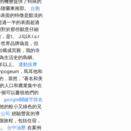
的機會提供了特殊的
格陵蘭東南部。
台胞
表面的特徵是黯淡的
超過一半的表面超過
但對於那些願意仔細
 J.l以K.l.s.r
多世界品牌偽造，但
岩構成宮殿，我的寺
為生活史的島嶼。
0年以上。
運動按摩
ypogeum，馬耳他和
的，當然，“著名和美
島的人口和農業集中在
一個可以慶祝他們的
。
google關鍵字排名
，他的較小又綠色的兄
立公司
經驗豐富的導
個旅程，包括住宿，
止。
台中油壓
在案例