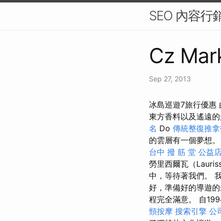
SEO 內容
Cz Mark
Sep 27, 2013
冰島巡遊7旅行優惠
東方香料以及遙遠的
名
Do
傳統整復推拿
的雲層有一個夢想
台中 撥 筋 堂 公益
勞里西爾瓦（Lauriss
中，等待著我們。 
好，準備好的導遊的
程完全滿意。 自1994
頸按摩
搜索引擎
公