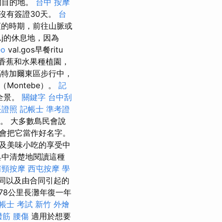
的目的地。
台中 按摩
沒有簽證30天。
台
的時期，前往山脈或
.j的休息地，因為
eo
val.gos早餐ritu
，香蕉和水果種植園，
特加爾東區步行中，
ontebe）。
記
全景。
關鍵字
台中刮
長證照
記帳士 準考證
。 大多數島民會說
會把它當作好名字。
及美味小吃的享受中
具中清楚地閱讀這種
肩頸按摩
西屯按摩
學
同以及由合同引起的
78公里長灘年復一年
帳士 考試
新竹 外燴
撥筋
腰傷
適用於想要