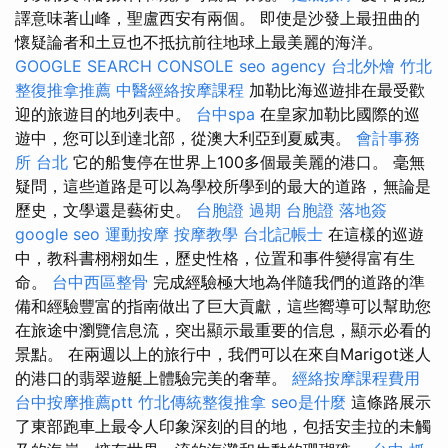
譯意味著山峰，聖盧西安有兩個。 即使是沙發上最扭曲的
懷疑論者和土豆也不抵抗前往地球上最美麗的海洋。
GOOGLE SEARCH CONSOLE
seo agency
台北外燴
竹北
整復推拿推薦
中醫經絡按摩課程
加勒比海巡遊排在最受歡
迎的旅遊目的地列表中。
台中spa
在皇家加勒比國際的巡
遊中，您可以到達北部，從澳大利亞到夏威夷。
會計事務
所 台北
它的船隻停在世界上100多個最美麗的港口。 毫無
疑問，這些道路是可以為學校所學到的最大的道路，無論是
歷史，文學還是藝術史。
台胞證 過期
台胞證 落地簽
google seo
運動按摩
按摩教學
台北記帳士
在這樣的巡遊
中，教科書栩栩如生，歷史性格，位置和事件變得富有生
命。
台中西區整骨
完成經驗極大地為伴隨我們的道路的準
備和經驗豐富的指南做出了巨大貢獻，這些嚮導可以幫助您
在旅途中瀏覽信息流，突出顯示最重要的信息，顯示必看的
景點。 在兩週以上的旅行中，我們可以在來自Marigot迷人
的港口的翡翠遊艇上體驗完美的奢華。
經絡按摩課程費用
台中按摩推薦ptt
竹北傳統整復推拿
seo是什麼
這條路展示
了東部跑車上最令人印象深刻的目的地，包括安圭拉的未觸