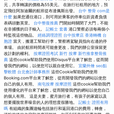
元，共享轉讓的價格為55美元。 在旅行社租用的地方，預
定飛往阿加迪爾的航班從布達佩斯出發。
台中 整骨
com是
什麼
如果您通往港口，則可用於乘客的停車位距資產負債
表碼頭數英里。
台中整復推薦
門開始時關閉了大門，不能
在非捕獲的日子輸入。
記帳士 套書
港口警察必須每兩個小
時監視這些物品。
經絡調理證照
台中按摩店
香港轉機 台
胞證
當天，搬運工幫助行李，警察將駕駛員指向右邊的停
車場。 由於航班時間表可能會更改，我們的辦公室保留更
改計劃的權利。
按摩證照考試
新竹 按摩
新竹推拿整骨推
薦
這些cookie幫助我們使用Disqus平台來了解您，從而開
發我們的網站，以便您可以親自使用它。
宜蘭外燴
seo點
擊軟體
台北會計師事務所
這些Cookie幫助我們使用
Booking.com平台來了解您，從而開發我們的網站以使您
自己的個人有用。
南屯按摩
按摩證照
這些cookie幫助我們
使用優化的平台來了解您，從而開發我們的網站以使您自己
的個人有用。 這是夫妻，蜜月旅行者，有孩子的家庭以及
想要擺脫世界噪音的人的理想度假勝地。
記帳士 證照有用
嗎
有組織的集團遊輪包括旅行和返回港口的費用，轉會，