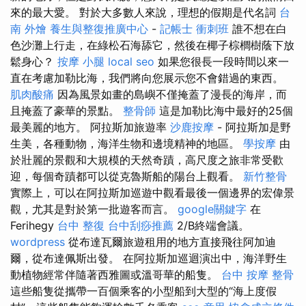
來的最大愛。 對於大多數人來說，理想的假期是代名詞
台
南 外燴
養生與整復推廣中心
-
記帳士 衝刺班
誰不想在白
色沙灘上行走，在綠松石海舔它，然後在椰子棕櫚樹蔭下放
鬆身心？
按摩 小腿
local seo
如果您很長一段時間以來一
直在考慮加勒比海，我們將向您展示您不會錯過的東西。
肌肉酸痛
因為風景如畫的島嶼不僅掩蓋了漫長的海岸，而
且掩蓋了豪華的景點。
整骨師
這是加勒比海中最好的25個
最美麗的地方。 阿拉斯加旅遊率
沙鹿按摩
- 阿拉斯加是野
生美，各種動物，海洋生物和邊境精神的地區。
學按摩
由
於壯麗的景觀和大規模的天然奇蹟，高尺度之旅非常受歡
迎，每個奇蹟都可以從克魯斯船的陽台上觀看。
新竹整骨
實際上，可以在阿拉斯加巡遊中觀看最後一個邊界的宏偉景
觀，尤其是對於第一批遊客而言。
google關鍵字
在
Ferihegy
台中 整復
台中刮痧推薦
2/B終端會議。
wordpress
從布達瓦爾旅遊租用的地方直接飛往阿加迪
爾，從布達佩斯出發。 在阿拉斯加巡迴演出中，海洋野生
動植物經常伴隨著西雅圖或溫哥華的船隻。
台中 按摩 整骨
這些船隻從攜帶一百個乘客的小型船到大型的“海上度假