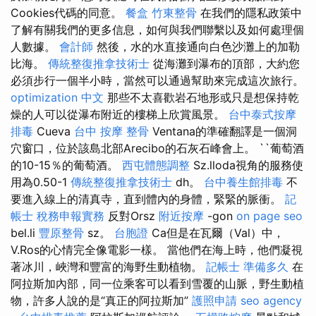
Cookies代碼的同意。
餐盒
竹東整骨
在我們的隱私政策中
了解有關我們的更多信息，如何與我們聯繫以及如何處理個
人數據。
會計師
然後，水的水直接通向白色沙灘上的加勒
比海。
傳統整復推拿技術士
從海灘到瀑布的頂部，大約您
必須步行一個半小時，當然可以通過幫助來完成這次旅行。
optimization 中文
那些不太喜歡岩石地形或只是想保持乾
燥的人可以從瀑布附近的樓梯上欣賞風景。
台中泰式按摩
排毒
Cueva
台中 按摩 整骨
Ventana的準確翻譯是一個洞
穴窗口，位於該島北部Arecibo的石灰石峰會上。 ``葡萄酒
的10-15％的葡萄酒。
西屯體態調整
Sz.lloda視角的服務使
用為0.50-1
傳統整復推拿技術士
dh。
台中養生館排毒
不
要進入線上的清真寺，直到體內的身體，緊緊的脈衝。
記
帳士 稅務申報實務
反對Orsz
附近按摩
-gon
on page seo
bel.li
豐原整骨
sz。
台胞證
Ca但是在瓦爾（Val）中，
V.Ros的心情完全像電影一樣。 當他們在海上時，他們凝視
著冰川，峽灣和豐富的海野生動植物。
記帳士 準備多久
在
阿拉斯加內部，同一位乘客可以看到雪覆的山脈，野生動植
物，許多人說的是“真正的阿拉斯加”
護照申請
seo agency