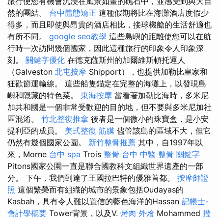
旅行使您有機會沉浸在風景如畫的礁石中，並感受到與大自
然的團結。
台中體態矯正
這種假期將比在海灘酒店度假少
得多，而且即使與昂貴的酒店相比，接球機艙的生活舒適也
有所不同。
google seo教學
這些島嶼的距離使您可以在航
行時一次訪問幾個國家，因此這種旅行的印象令人印象深
刻。
關鍵字優化
在德克薩斯州的加爾維斯頓托運人
（Galveston
北屯按摩
Shipport），也提供加勒比皇家和
狂歡節運輸線。 這些船隻錨定在完整的海灘上，以發現島
嶼和隱藏的特色菜。
東海按摩
當看著加勒比海時，多米尼
加共和國是一個非常受歡迎的目的地，但不要與多米尼加社
區混淆。
竹北整復推拿
後者是一個微小的珠寶盒，是小安
提利亞的成員。
美式整復 筋膜
儘管該島的區域不大，但它
仍然有幾個國家公園。
新竹整骨推薦
其中，自1997年以
來，Morne
台中 spa
Trois
整骨
台中 中醫 整骨
關鍵字
Pitons國家公園一直是聯合國教科文組織世界遺產的一部
分。 下午，我們到達了王國拉巴特的優雅首都。
按摩師證
照
這個繁榮而有組織的城市的景象包括Oudayas的
Kasbah，具有令人難以置信的藍色海洋的Hassan
記帳士-
會計學概要
Tower背景，以及V.
烤肉 外燴
Mohammed
撥