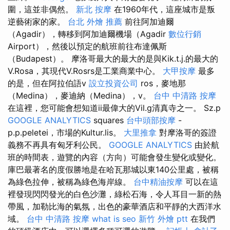
圍，這並非偶然。
新北 按摩
在1960年代，這座城市是叛
逆藝術家的家。
台北 外燴 推薦
前往阿加迪爾
（Agadir），轉移到阿加迪爾機場（Agadir
數位行銷
Airport），然後以預定的航班前往布達佩斯
（Budapest）。 摩洛哥最大的最大的是與Kik.t.j.的最大的
V.Rosa，其現代V.Rosrs是工業商業中心。
大甲按摩
最多
的是，但在阿拉伯語v
設立投資公司
ros，麥地那
（Medina），麥迪納（Medina），v。
台中 中清路 按摩
在這裡，您可能會想知道ii最偉大的Vil.g清真寺之一。 Sz.p
GOOGLE ANALYTICS
squares
台中頭部按摩
-
p.p.peletei，市場的Kultur.lis。
大里推拿
對摩洛哥的簽證
義務不再具有匈牙利公民。
GOOGLE ANALYTICS
由於航
班的時間表，遊覽的內容（方向）可能會發生變化或變化。
庫巴最著名的度假勝地是在哈瓦那城以東140公里處，被稱
為綠色拉伸，被稱為綠色海岸線。
台中精油按摩
可以在這
裡發現閃閃發光的白色沙灘，綠松石海，令人耳目一新的熱
帶風，加勒比海的氣氛，出色的豪華酒店和平靜的大西洋水
域。
台中 中清路 按摩
what is seo
新竹 外燴 ptt
在我們