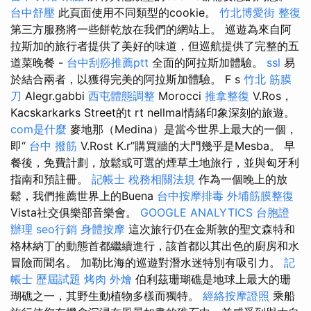
台中舒壓
此頁面使用不同類型的cookie。
竹北博愛街 整復
第三方服務將一些餅乾放在我們的網站上。 巡遊為來自阿
拉斯加的旅行者提供了美好的味道，但巡航提供了完整的五
道菜晚餐 -
台中刮痧推薦ptt
全面的阿拉斯加體驗。
ssl
易
於結合兩者，以獲得完美的阿拉斯加體驗。 F s
竹北 筋膜
刀
Alegr.gabbi
西屯體態調整
Morocci
推拿整復
V.Ros，
Kacskarkarks Street的t rt nellmal情緒印象深刻的旅遊。
com是什麼
麥地那（Medina）是當今世界上最大的一個，
即“
台中 撥筋
V.Rost K.r”購買牆的大門幾乎是Mesba。 早
餐後，免費計劃，放鬆或可選的煙草土地旅行，並與匈牙利
指南和預註冊。
記帳士 稅務相關法規
作為一個晚上的放
鬆，我們推薦世界上的Buena
台中按摩排毒
外埔筋膜整復
Vista社交俱樂部音樂會。
GOOGLE ANALYTICS
台胞證
辦理
seo行銷
身體按摩
這次旅行仍在金斯敦的聖文森特和
格林納丁的動態首都繼續進行，該首都以其出色的廚房和水
冒險而聞名。 加勒比海的巡遊對潛水迷特別有吸引力。
記
帳士 歷屆試題
烤肉 外燴
伯利茲珊瑚礁是地球上最大的珊
瑚礁之一，其野生動植物多樣而獨特。
經絡按摩證照
乘船