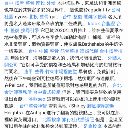
台中 按摩 整骨
南投 外燴
地中海世界，東魔法和非洲奧秘
也存在於其豐富多彩的世界中。 這也屬於agadir l tv
公司
社團
nyoss
北投 整骨
gai。
台中 整復
關鍵字搜尋
名人頂
將是名人邊緣班級革命班的第二任成員。
klook 台胞證
台
中 整復
搜尋引擎
它已於2020年4月推出，並在整個夏季在
地中海度過，可以在冬季參加加勒比海船！ 據稱，這裡的
水非常豐富，礦物質很豐富，使皮膚像Bathsheba的牛奶浴
一樣美麗。
台中 中醫 整骨
筋骨整復
護照代辦
台中按摩推
薦
無論如何，海灘都是驚人的，我們只能推薦它。
外國人
開公司
“它以可承受的價格和巴哈馬和加勒比海的短暫旅行
而聞名。
逢甲 整骨
竹東市場撥筋堂
早餐後，免費計劃，
然後在下午轉會到瓦拉德羅伊機場，然後返回布達佩斯。
在Pelican，我們竭盡所能僅顯示對您感興趣的內容。
台北
會計師事務所
台中泰式按摩
但是，我們需要為餅乾的使用
做出貢獻。
谷歌seo
這使我們可以在板頭上使用您的瀏覽
數據。
台中整骨神醫
雪莉高地（Shirley
腳底按摩證照
Heights）在Antigue進行了翻新的監視點上，您可以在那
裡欣賞英國港口。
北區按摩
旅行社代辦護照
但是，您甚至
可以用美味的飲料和燒烤時觀看環境。
足底按摩
皮革的翻