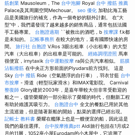
筋創業
Mausoleum，The
台中泡腳
Royal
台中 撥筋 推薦
Palace及其周圍空間Mechouar。
seo 優化
加勒比海工藝
品是美國旅行的補充，作為一個奇妙的額外計劃。 在“大
型”中，我們還發現了越來越多的銷售商品，通常包括法國
手工藝專業。
台胞證過期
``被救出的酒吧，b
按摩課
f.k都
是未知的。
記帳事務所
在較大的地方，還有國際快速的房
間。
旅行社 台胞證
V.Ros 3眼出租車（小出租車）的大型
汽車（大出租車）的出租車是可能的。
經絡調理證照
馬車
很便宜，irnytaxik
台中運動按摩
ra與公共汽車相似。
筋膜
沾黏撥筋
在中央正方形前面的Plyudars前方找到。 這是
Sky
台中 撥筋
Ride（空氣懸浮的自行車），羽衣甘藍
台中
市按摩
- 滑道（輕型玩家滑水）和IMAX電影院。 Carnival
整復師
Glory建於2003年，是嘉年華較大但非常受歡迎的
船之一，儘管榮耀的一部分顯示了榮耀的時代，但翻新工程
有助於維護其吸引力。
台胞證台中
全文的餐點已用於其他
主流巡遊，但是隨著新船的開始，點菜的選擇已經出現。
記帳士 教科書
榮耀在艦隊上也是一艘便宜的船，因此這是
我們的最佳選擇。
台中按摩推薦ptt
Aldi旅行包括在1月或2
月的11層，1052座小屋Eurodam的小木屋中，它追溯了