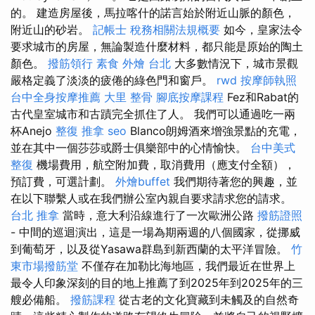
的。 建造房屋後，馬拉喀什的諾言始於附近山脈的顏色，
附近山的砂岩。
記帳士 稅務相關法規概要
如今，皇家法令
要求城市的房屋，無論製造什麼材料，都只能是原始的陶土
顏色。
撥筋領行
素食 外燴 台北
大多數情況下，城市景觀
嚴格定義了淡淡的疲倦的綠色門和窗戶。
rwd
按摩師執照
台中全身按摩推薦
大里 整骨
腳底按摩課程
Fez和Rabat的
古代皇室城市和古蹟完全抓住了人。 我們可以通過吃一兩
杯Anejo
整復 推拿
seo
Blanco朗姆酒來增強景點的充電，
並在其中一個莎莎或爵士俱樂部中的心情愉快。
台中美式
整復
機場費用，航空附加費，取消費用（應支付全額），
預訂費，可選計劃。
外燴buffet
我們期待著您的興趣，並
在以下聯繫人或在我們辦公室內親自要求請求您的請求。
台北 推拿
當時，意大利沿線進行了一次歐洲公路
撥筋證照
- 中間的巡迴演出，這是一場為期兩週的八個國家，從挪威
到葡萄牙，以及從Yasawa群島到新西蘭的太平洋冒險。
竹
東市場撥筋堂
不僅存在加勒比海地區，我們最近在世界上
最令人印象深刻的目的地上推薦了到2025年到2025年的三
艘必備船。
撥筋課程
從古老的文化寶藏到未觸及的自然奇