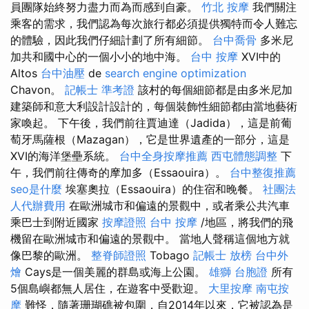
員團隊始終努力盡力而為而感到自豪。
竹北 按摩
我們關注
乘客的需求，我們認為每次旅行都必須提供獨特而令人難忘
的體驗，因此我們仔細計劃了所有細節。
台中喬骨
多米尼
加共和國中心的一個小小的地中海。
台中 按摩
XVI中的
Altos
台中油壓
de
search engine optimization
Chavon。
記帳士 準考證
該村的每個細節都是由多米尼加
建築師和意大利設計設計的，每個裝飾性細節都由當地藝術
家喚起。 下午後，我們前往賈迪達（Jadida），這是前葡
萄牙馬薩根（Mazagan），它是世界遺產的一部分，這是
XVI的海洋堡壘系統。
台中全身按摩推薦
西屯體態調整
下
午，我們前往傳奇的摩加多（Essaouira）。
台中整復推薦
seo是什麼
埃塞奧拉（Essaouira）的住宿和晚餐。
社團法
人代辦費用
在歐洲城市和偏遠的景觀中，或者乘公共汽車
乘巴士到附近國家
按摩證照
台中 按摩
/地區，將我們的飛
機留在歐洲城市和偏遠的景觀中。 當地人聲稱這個地方就
像巴黎的歐洲。
整脊師證照
Tobago
記帳士 放榜
台中外
燴
Cays是一個美麗的群島或海上公園。
雄獅 台胞證
所有
5個島嶼都無人居住，在遊客中受歡迎。
大里按摩
南屯按
摩
難怪，隨著珊瑚礁被包圍，自2014年以來，它被認為是