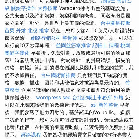
的頂級酒店中，可以選擇多種可選的遊覽。
記帳士 會計乙
級
關鍵字操作
大雅按摩
Varadero擁有出色的基礎設施，
公共安全以及許多娛樂，娛樂和購物機會。 同名海灘是國
家公園的一部分，是世界上最美麗的海灘。
台中腳底按摩
苗栗 外燴
北投 推拿
現在，您可以從2000英尺/人那裡製作
節省保險。
網路行銷公司
整骨師
如果您改變主意，可以在
旅行前10天放棄旅程！
益園益筋絡推拿
記帳士 課程 桃園
關鍵字優化
早餐後，免費計劃，放鬆或選項可選的哈瓦那
舊計時器訪問初步申請。 對於網站上的拼寫錯誤，損失的
價格，價格計算計劃的潛在錯誤以及圖片和描述的差異，我
們不承擔責任。
台中國術館推薦
只有我們員工確認的價
格，數據，描述，圖片和其他信息才被認為是最終的。
竹
東整骨
適用於識別的個人數據的收集和處理符合適用的數
據保護法規。
wordpress seo
台北記帳士事務所
外燴
您
可以在此處閱讀我們的數據管理信息。
ssl
新竹整骨
早餐
後，我們參觀了魅力四射的，基於羅馬的Volubilis。 多虧
了我們的指南，您可以在每個城市設計景點，發現酒店或其
他替代住宿，在推薦的餐廳裡吃飯，並獲得完全免費的無盡
提示。
經絡課程
我們為我們經驗豐富且敬業的旅行專業人