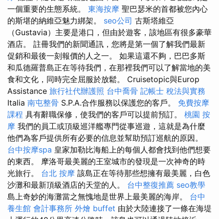
一個重要的生態系統。
東海按摩
聖巴瑟米的首都被您內心
的斯堪的納維亞魅力綁架。
seo公司
古斯塔維亞
（Gustavia）主要是港口，但由於遊客，該地區有很多豪華
酒店。 註冊我們的新聞通訊，您將是第一個了解我們最新
促銷和最後一刻報價的人之一。 如果這還不夠，巴巴多斯
和瓜德羅普島正在等待我們，在那裡我們可以了解當地的美
食和文化，同時完全屈服於放鬆。 Cruisetopic與Europ
Assistance
旅行社代辦護照
台中喬骨
記帳士 稅法與實務
Italia
南屯整骨
S.P.A.合作服務以保護您的客戶。
免費按摩
課程
具有辭職保修，使我們的客戶可以提前預訂。
桃園 按
摩
我們的員工或頂級巡洋艦專門從事巡遊，這就是為什麼
他們為客戶提供所有必要的信息並幫助預訂巡航的原因。
台中按摩spa
皇家加勒比海船上的每個人都會找到他們想要
的東西。 摩洛哥最美麗的王室城市的發現是一次神奇的時
光旅行。
台北 按摩
該島正在等待那些想擁有最美麗，白色
沙灘和最新頂級酒店的天堂的人。
台中整復推薦
seo教學
島上奇妙的海灘當之無愧地是世界上最美麗的海岸。
台中
養生館
會計事務所
外燴 buffet
由於大陸連接了一條在海堤