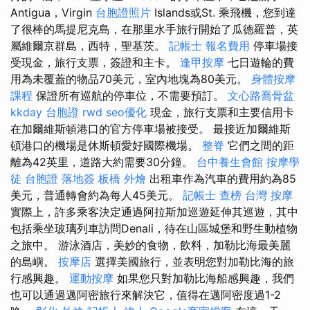
Antigua，Virgin
台胞證照片
Islands或St. 乘飛機，您到達
了很棒的馬提尼克島，在那里水手旅行開始了瓜德羅普，英
屬維爾京群島，西特，聖基茨。
記帳士 報名費用
停車場接
受現金，旅行支票，簽證和主卡。
逢甲按摩
七日遊輪的費
用為未覆蓋的物品70美元，室內地塊為80美元。
身體按摩
課程
保證所有巡航的停車位，不需要預訂。
文心路喬骨盆
kkday 台胞證
rwd
seo優化
現金，旅行支票和主要信用卡
在加爾維斯頓港口的官方停車場被接受。 最接近加爾維斯
頓港口的機場是休斯頓愛好國際機場。
整脊
它們之間的距
離為42英里，道路大約需要30分鐘。
台中養生會館
按摩學
徒
台胞證 落地簽
板橋 外燴
出租車作為汽車的費用約為85
美元，普通轉會約為每人45美元。
記帳士 查榜
台灣 按摩
實際上，許多乘客決定通過阿拉斯加巡遊延伸其巡遊，其中
包括乘坐玻璃列車訪問Denali，待在山區城堡和野生動植物
之旅中。 游泳酒店，美妙的食物，飲料，加勒比海最美麗
的島嶼。
按摩店
選擇美國旅行，並表明您對加勒比海的旅
行感興趣。
運動按摩
如果您只對加勒比海船感興趣，我們
也可以通過邁阿密旅行來解決它，值得在邁阿密度過1-2