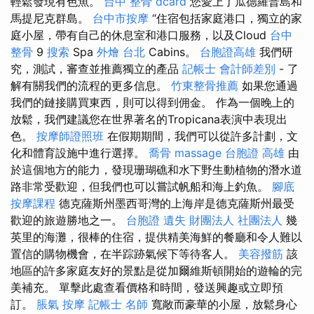
輕鬆發現有色魚。
台中 整骨 dcard
您愛上了瓜德羅普島和
馬提尼克群島。
台中市按摩
“住宿包括家庭港口，獨立的家
庭小屋，帶有自己的休息室和港口服務，以及Cloud
台中
整骨
9
搜索
Spa
外燴 台北
Cabins。
台胞證高雄
我們研
究，測試，審查並推薦獨立的產品
記帳士 會計師差別
- 了
解有關我們的流程的更多信息。
竹東整骨推薦
如果您通過
我們的鏈接購買東西，則可以得到佣金。 作為一個晚上的
放鬆，我們建議您在世界著名的Tropicana表演中表現出
色。
按摩師證照班
在假期期間，我們可以從許多計劃，文
化和體育設施中進行選擇。
喬骨
massage
台胞證 高雄
由
於這個地方的能力，發現珊瑚礁和水下野生動植物的潛水道
路非常受歡迎，但我們也可以嘗試帆船和海上釣魚。
腳底
按摩課程
德克薩斯州墨西哥灣的上海岸是德克薩斯州最受
歡迎的旅遊勝地之一。
台胞證 遺失
財團法人 社團法人
幾
英里的海灘，很棒的住宿，提供精美海鮮的餐廳和令人難以
置信的購物機會，在半踪跡氣候下等待客人。
美容撥筋
該
地區的許多家庭友好的景點是從加爾維斯頓開始的遊輪的完
美補充。 單擊此處查看價格和時間，發送興趣或立即預
訂。
脹氣 按摩
記帳士 名師
寬敞而豪華的小屋，放鬆身心