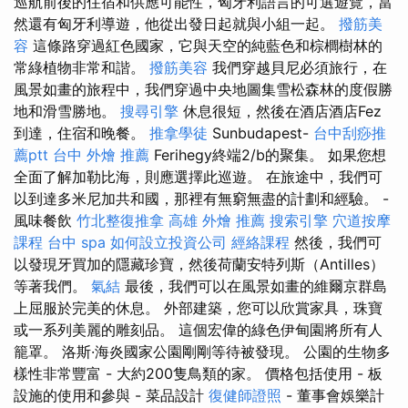
巡航前後的住宿和供應可能性，匈牙利語言的可選遊覽，當
然還有匈牙利導遊，他從出發日起就與小組一起。
撥筋美
容
這條路穿過紅色國家，它與天空的純藍色和棕櫚樹林的
常綠植物非常和諧。
撥筋美容
我們穿越貝尼必須旅行，在
風景如畫的旅程中，我們穿過中央地圖集雪松森林的度假勝
地和滑雪勝地。
搜尋引擎
休息很短，然後在酒店酒店Fez
到達，住宿和晚餐。
推拿學徒
Sunbudapest-
台中刮痧推
薦ptt
台中 外燴 推薦
Ferihegy終端2/b的聚集。 如果您想
全面了解加勒比海，則應選擇此巡遊。 在旅途中，我們可
以到達多米尼加共和國，那裡有無窮無盡的計劃和經驗。 -
風味餐飲
竹北整復推拿
高雄 外燴 推薦
搜索引擎
穴道按摩
課程
台中 spa
如何設立投資公司
經絡課程
然後，我們可
以發現牙買加的隱藏珍寶，然後荷蘭安特列斯（Antilles）
等著我們。
氣結
最後，我們可以在風景如畫的維爾京群島
上屈服於完美的休息。 外部建築，您可以欣賞家具，珠寶
或一系列美麗的雕刻品。 這個宏偉的綠色伊甸園將所有人
籠罩。 洛斯·海炎國家公園剛剛等待被發現。 公園的生物多
樣性非常豐富 - 大約200隻鳥類的家。 價格包括使用 - 板
設施的使用和參與 - 菜品設計
復健師證照
- 董事會娛樂計