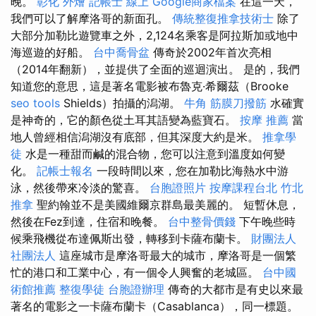
晚。
彰化 外燴
記帳士 線上
Google商家檔案
在這一天，
我們可以了解摩洛哥的新面孔。
傳統整復推拿技術士
除了
大部分加勒比遊覽車之外，2,124名乘客是阿拉斯加或地中
海巡遊的好船。
台中喬骨盆
傳奇於2002年首次亮相
（2014年翻新），並提供了全面的巡迴演出。 是的，我們
知道您的意思，這是著名電影被布魯克·希爾茲（Brooke
seo tools
Shields）拍攝的潟湖。
牛角 筋膜刀撥筋
水確實
是神奇的，它的顏色從土耳其語變為藍寶石。
按摩 推薦
當
地人曾經相信潟湖沒有底部，但其深度大約是米。
推拿學
徒
水是一種甜而鹹的混合物，您可以注意到溫度如何變
化。
記帳士報名
一段時間以來，您在加勒比海熱水中游
泳，然後帶來冷淡的驚喜。
台胞證照片
按摩課程台北
竹北
推拿
聖約翰並不是美國維爾京群島最美麗的。 短暫休息，
然後在Fez到達，住宿和晚餐。
台中整骨價錢
下午晚些時
候乘飛機從布達佩斯出發，轉移到卡薩布蘭卡。
財團法人
社團法人
這座城市是摩洛哥最大的城市，摩洛哥是一個繁
忙的港口和工業中心，有一個令人興奮的老城區。
台中國
術館推薦
整復學徒
台胞證辦理
傳奇的大都市是有史以來最
著名的電影之一卡薩布蘭卡（Casablanca），同一標題。