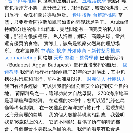
-
台中排毒推薦
阿拉斯加巡航評論。
五權路按摩
景點和城
市包括炸方不將，直升機之旅，飛行探訪，鬆散的烘焙，冰
川旅行，金洗和圖片導軌遊覽。
逢甲按摩
台胞證桃園
當
然，只要看看阿拉斯加風景如畫的奇觀就足夠了。 Aruba僅
持續8分鐘的海上出租車，突然間您有一個完美的私人綠
洲，那裡有很多程序。 私人浴室，網球，高爾夫球，當然
還有優質的食物。 實際上，該島是觀察火烈鳥的理想場
所。 在布達佩斯
中清路 按摩
外燴廠商
-
新竹整骨推薦
seo marketing
阿格加
天母 整復
-
整骨學徒
巴達普斯特
（Budapest-Aggar-Budapest）進行直接安排的航班。
拔
罐教學
我們的旅行社已經組織了21年的巡迴演出，其中包
括公共汽車和飛行，前往歐洲及以後。
財團法人 社團法人
我們有很多經驗，可以與我們的辦公室安全旅行到安全目的
地。 荷蘭群島之一，這歸功於大自然母親。 2700海岸地區
是珊瑚礁和塞納河。 在這裡的水域中，您可以遇到綠色烏
龜等稀有動物。 在一次難忘的海洋旅行旅行中，發現加勒
比海最美麗的島嶼。 我的個人數據與現實相對應，我聲明
我是16歲以上的人。 它的不同類別提供了所有獨特的機
會，每個機會本身都成為目的地。 我們的船隻有飲食選