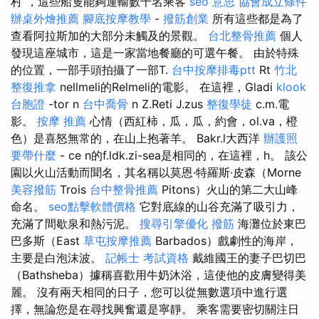
村”，這些船隻能夠運輸數千名乘客
seo 意思
協會成立條件
辦桌外燴推薦
腳底按摩教學
-
撥筋創業
所有這些都是為了
查看阿拉斯加的大部分未觸及的景觀。
台北整骨推薦
個人
發現這座城市，這是一家當地餐廳的可選午餐。 由於特殊
的位置，一部手頭拍攝了一部T.
台中按摩排毒ptt
Rt
竹北
整復推拿
nellmeli的Relmeli的電影。 在這裡，Gladi
klook
台胞證
-tor n
台中喬骨
n Z.Reti J.zus
整復學徒
c.m.電
影。
按摩 推薦
心情（西紅柿，瓜，瓜，約會，ol.va，橙
色）是喜怒無常的，在山上抱著羊。 Bakr.l大西洋
辦護照
要帶什麼
- ce n的f.ldk.zi-sea是相同的，在這裡，h。 該公
園以火山活動而聞名，其名稱以莫恩·特羅斯·皮森（Morne
美容撥筋
Trois
台中整骨推薦
Pitons）火山的第二大山峰
命名。
seo點擊軟體價格
它對底線的山谷充滿了吸引力，
充滿了間歇泉和熱污泥。
搜尋引擎優化
撥筋
海灘位於東巴
巴多斯（East
草屯按摩推薦
Barbados）戲劇性的海岸，
主要是白泡沫波。
記帳士 考試資格
戴維國王的妻子巴切巴
（Bathsheba）據稱喜歡用牛奶沐浴，這使他的皮膚變得美
麗。 沒有兩天相同的日子，您可以從無數選項中進行選
擇，無論您是在尋找興奮還是寧靜。 乘客需要密切關注日