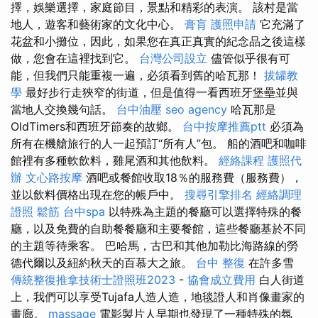
擇，娛樂選擇，家庭節目，景點和精彩的表演。 該村是當
地人，遊客和藝術家的文化中心。
膏肓
護照申請
它充滿了
花盆和小攤位，因此，如果您在真正真實的紀念品之後這樣
做，您會在這裡找到它。
台灣公司設立
儘管似乎很有可
能，但我們只能重複一遍，必須看到舊的哈瓦那！
拔罐教
學
最好步行走狹窄的街道，但是值得一看西班牙堡壘並與
當地人交換幾句話。
台中油壓
seo agency
哈瓦那是
OldTimers和西班牙節奏的故鄉。
台中按摩推薦ptt
必須為
所有在機艙旅行的人一起預訂“所有人”包。 船的酒吧和咖啡
館裡有多種軟飲料，雞尾酒和其他飲料。
經絡課程
護照代
辦
文心路按摩
酒吧或餐館收取18％的服務費（服務費），
並以飲料價格出現在您的帳戶中。
搜尋引擎排名
經絡調理
證照
鬆筋
台中spa
以特殊為主題的餐廳可以選擇特殊的餐
廳，以及免費的自助餐餐廳和主要餐館，這些餐廳基於不同
的主題等待乘客。 巴哈馬，古巴和其他加勒比海路線的勞
德代爾以及紐約秋天的百慕大之旅。
台中 整復
在許多雪
傳統整復推拿技術士證照班2023
-
協會成立費用
白人街道
上，我們可以享受Tujafa人造人造，地毯證人和肖像畫家的
畫廊。
massage
電影製片人早期也發現了一種特殊的氛