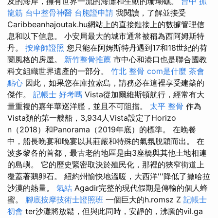
及的海岸，擁有世界一流的海灘和生動的珊瑚礁。
台中 抓
龍筋
台中整骨神醫
台胞證申請
我閱讀，了解並接受
Caribbeanhajoutak.hu網站上的直接鏈接上的數據管理信
息和以下信息。 小安局最大的城市通常被稱為西阿姆斯特
丹。
按摩師證照
您只能在阿姆斯特丹遇到17和18世紀的荷
蘭風格的房屋。
新竹整骨推薦
市中心和港口也是聯合國教
科文組織世界遺產的一部分。
竹北 整骨
com是什麼
茶會
點心
因此，如果您在庫拉索島，請務必在這裡享受建築的
傑作。
記帳士 好考嗎
Vista從加爾維斯頓航行，經常有大
量重複的嘉年華巡洋艦，並且不可阻擋。
太平 整骨
作為
Vista類的第一艘船，3,934人Vista設定了Horizo​​
n（2018）和Panorama（2019年底）的標準。 在晚餐
中，船長晚宴和晚宴以其莊嚴和特殊的氣氛脫穎而出。 在
波多黎各的首都，最古老的地區是由3座橋與其他土地相連
的島嶼。 它的歷史緊密取決於殖民化，那裡的狹窄街道上
覆蓋著鵝卵石。 紐約州愉快地溫暖，大西洋'''降低了撒哈拉
沙漠的熱量。
氣結
Agadir完整的現代假期是傳輸的個人蜂
蜜。
腳底按摩技術士證照班
一個巨大的h.romsz Z
記帳士
初會
ter沙灘將放鬆，但與此同時，安靜的，沸騰的vil.ga