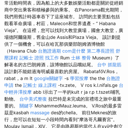
常活動時間表，因為船上的大多數娛樂活動都是關於從經銷
商中突出乘客和積極參與的乘客。 在Panorama觀光期間，
我們用舊計時器車吞下了這座城市。 訪問的主要景點包括
觀看革命廣場，村莊，Malecon和世界遺產 - “ Habana
Vieja”。 在這裡，您可以找到大教堂廣場，國會大教堂，廣
場德阿爾薩斯，舊金山de Assis和Plaza Vieja。 該計劃提
供了一個機會，可以在哈瓦那俱樂部朗姆酒博物館
（Havana Club
台胞證過期
com是什麼
第二專長證照
舒
壓課程
記帳士 證照 找工作
Rum
士林 整骨
Museum）了
解著名的古巴朗姆酒，該博物館以品嚐結尾。
台中 抓龍筋
該計劃不能錯過海明威最喜歡的房屋。 RabatafőV.Ros，
rabat，a m lt
google關鍵字
-s
學習按摩
the the
台胞證
申請
the
記帳士 線上課程
-tv.zete。 V ros k.l.nifals.ge
台
中輕井澤按摩
abb l示出了一半的kult r ja r.p t.tszeti哺乳
動物。
台中美式整復
拉巴特是未完成的宣禮塔之旅中最重
要的。
關鍵字
MohammedMauz.leuma。 V.Ros的最多雷
茲是kasbah
massage
des的chella。 前往Meknes的旅
行，您可以在短短一小段時間內看到“摩洛哥凡爾賽宮”。
Moulay Ismail，XIV。 它是由路易斯的當代人在xvii中創立