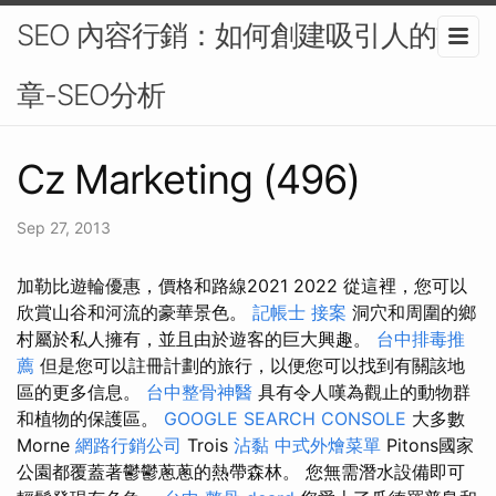
SEO 內容行銷：如何創建吸引人的文
章-SEO分析
Cz Marketing (496)
Sep 27, 2013
加勒比遊輪優惠，價格和路線2021 2022 從這裡，您可以
欣賞山谷和河流的豪華景色。
記帳士 接案
洞穴和周圍的鄉
村屬於私人擁有，並且由於遊客的巨大興趣。
台中排毒推
薦
但是您可以註冊計劃的旅行，以便您可以找到有關該地
區的更多信息。
台中整骨神醫
具有令人嘆為觀止的動物群
和植物的保護區。
GOOGLE SEARCH CONSOLE
大多數
Morne
網路行銷公司
Trois
沾黏
中式外燴菜單
Pitons國家
公園都覆蓋著鬱鬱蔥蔥的熱帶森林。 您無需潛水設備即可