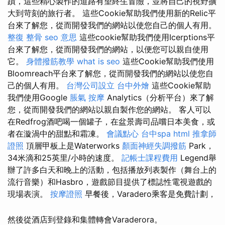
蹟，這些精心製作的道路有望終生冒險，並將自己的視野擴
大到苛刻的旅行者。 這些Cookie幫助我們使用新的Relic平
台來了解您，從而開發我們的網站以使您自己的個人有用。
整復 整骨
seo 意思
這些cookie幫助我們使用Icerptions平
台來了解您，從而開發我們的網站，以便您可以親自使用
它。
身體撥筋教學
what is seo
這些Cookie幫助我們使用
Bloomreach平台來了解您，從而開發我們的網站以使您自
己的個人有用。
台灣公司設立
台中外燴
這些Cookie幫助
我們使用Google
脹氣 按摩
Analytics（分析平台）來了解
您，從而開發我們的網站以親自製作您的網站。 客人可以
在Redfrog酒吧喝一個罐子，在盆景壽司品嚐日本美食，或
者在漩渦中的甜點和霜凍。
會議點心
台中spa
html
推拿師
證照
頂層甲板上是Waterworks
顏面神經失調撥筋
Park，
34米滴和25英里/小時的速度。
記帳士課程費用
Legend舉
辦了許多白天和晚上的活動，包括播放列表製作（舞台上的
流行音樂）和Hasbro，遊戲節目提供了標誌性電視遊戲的
現場表演。
按摩證照
早餐後，Varadero乘客是免費計劃，
然後從酒店到登錄和集體轉會Varaderora。