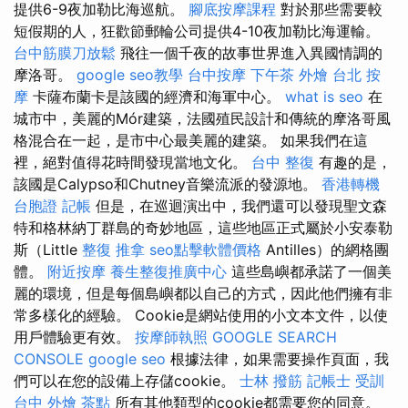
提供6-9夜加勒比海巡航。
腳底按摩課程
對於那些需要較
短假期的人，狂歡節郵輪​​公司提供4-10夜加勒比海運輸。
台中筋膜刀放鬆
飛往一個千夜的故事世界進入異國情調的
摩洛哥。
google seo教學
台中按摩
下午茶 外燴
台北 按
摩
卡薩布蘭卡是該國的經濟和海軍中心。
what is seo
在
城市中，美麗的Mór建築，法國殖民設計和傳統的摩洛哥風
格混合在一起，是市中心最美麗的建築。 如果我們在這
裡，絕對值得花時間發現當地文化。
台中 整復
有趣的是，
該國是Calypso和Chutney音樂流派的發源地。
香港轉機
台胞證
記帳
但是，在巡迴演出中，我們還可以發現聖文森
特和格林納丁群島的奇妙地區，這些地區正式屬於小安泰勒
斯（Little
整復 推拿
seo點擊軟體價格
Antilles）的網格團
體。
附近按摩
養生整復推廣中心
這些島嶼都承諾了一個美
麗的環境，但是每個島嶼都以自己的方式，因此他們擁有非
常多樣化的經驗。 Cookie是網站使用的小文本文件，以使
用戶體驗更有效。
按摩師執照
GOOGLE SEARCH
CONSOLE
google seo
根據法律，如果需要操作頁面，我
們可以在您的設備上存儲cookie。
士林 撥筋
記帳士 受訓
台中 外燴 茶點
所有其他類型的cookie都需要您的同意。