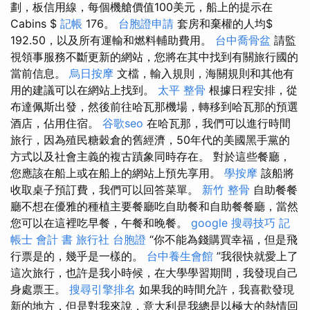
劃，板信用線，每個機艙價值100美元，船上的提示在
Cabins $
記帳
176。
台胞證申請
套房和棄權的人均$
192.50，以及所有運輸和燃料輔助費用。
台中喬骨盆
請監
視領事服務不斷更新的網站，您將在其中找到有關旅行國的
當前信息。
烏日按摩
文檔，輸入規則，海關規則和其他有
用的建議可以在網站上找到。
太平 整骨
根據日程安排，從
布達佩斯出發，然後前往哈瓦那機場，轉移到哈瓦那的預選
酒店，佔用住宿。
谷歌seo
在哈瓦那，我們可以進行時間
旅行，因為殖民糖穀倉的舊經濟，50年代的美國黑手黨的
方式以及社會主義的複古蹟象同時存在。 對於這些餐廳，
您應該在船上或在船上的網站上預先享用。
學按摩
該船將
收取桌子預訂費，我們可以回答菜單。
新竹 整骨
自助餐餐
廳不想在優雅的種植主要餐廳吃自助餐和自助餐餐廳，當然
您可以在這裡吃早餐，午餐和晚餐。
google 搜尋技巧
記
帳士 會計 書
旅行社 台胞證
“你不能為錢購買幸福，但是飛
行票是的，幾乎是一樣的。
台中養生會館
”我很快就愛上了
這次旅行，也許是我小時候，在大學學習期間，我發現自己
身處票王。
搜尋引擎排名
如果我的時間允許，我喜歡發現
新的地方，但是對我來說，意大利是我總是以極大的熱情回