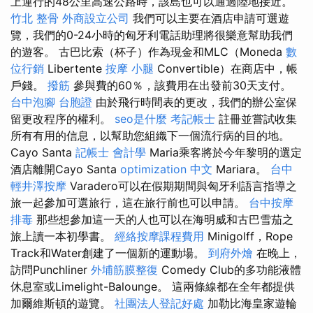
上運行的48公里高速公路時，該島也可以通過陸地接近。
竹北 整骨
外商設立公司
我們可以主要在酒店申請可選遊
覽，我們的0-24小時的匈牙利電話助理將很樂意幫助我們
的遊客。 古巴比索（杯子）作為現金和MLC（Moneda
數
位行銷
Libertente
按摩 小腿
Convertible）在商店中，帳
戶錢。
撥筋
參與費的60％，該費用在出發前30天支付。
台中泡腳
台胞證
由於飛行時間表的更改，我們的辦公室保
留更改程序的權利。
seo是什麼
考記帳士
註冊並嘗試收集
所有有用的信息，以幫助您組織下一個流行病的目的地。
Cayo Santa
記帳士 會計學
Maria乘客將於今年黎明的選定
酒店離開Cayo Santa
optimization 中文
Mariara。
台中
輕井澤按摩
Varadero可以在假期期間與匈牙利語言指導之
旅一起參加可選旅行，這在旅行前也可以申請。
台中按摩
排毒
那些想參加這一天的人也可以在海明威和古巴雪茄之
旅上讀一本初學書。
經絡按摩課程費用
Minigolff，Rope
Track和Water創建了一個新的運動場。
到府外燴
在晚上，
訪問Punchliner
外埔筋膜整復
Comedy Club的多功能液體
休息室或Limelight-Balounge。 這兩條線都在全年都提供
加爾維斯頓的遊覽。
社團法人登記好處
加勒比海皇家遊輪