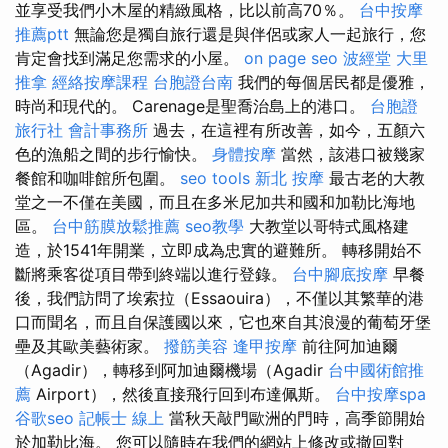
並享受我們小木屋的精緻風格，比以前高70％。
台中按摩
推薦ptt
無論您是獨自旅行還是與伴侶或家人一起旅行，您
肯定會找到滿足您需求的小屋。
on page seo
波經堂
大里
推拿
經絡按摩課程
台胞證台南
我們的每個居民都是優雅，
時尚和現代的。 Carenage是聖喬治島上的港口。
台胞證
旅行社
會計事務所
過去，在這裡有所改善，如今，五顏六
色的漁船之間的步行愉快。
身體按摩
當然，該港口被幾家
餐館和咖啡館所包圍。
seo tools
新北 按摩
最古老的大教
堂之一不僅在美國，而且在多米尼加共和國和加勒比海地
區。
台中筋膜放鬆推薦
seo教學
大教堂以哥特式風格建
造，於1541年開業，立即成為忠實的避難所。 轉移開始不
斷將乘客從項目帶到終端以進行登錄。
台中腳底按摩
早餐
後，我們訪問了埃索拉（Essaouira），不僅以其繁華的港
口而聞名，而且自保護國以來，它也來自其浪漫的葡萄牙堡
壘及其歐美藝術家。
撥筋美容
逢甲按摩
前往阿加迪爾
（Agadir），轉移到阿加迪爾機場（Agadir
台中國術館推
薦
Airport），然後直接飛行回到布達佩斯。
台中按摩spa
谷歌seo
記帳士 線上
當秋天敲門歐洲的門時，高季節開始
於加勒比海。 您可以隨時在我們的網站上修改或撤回對