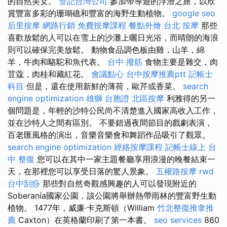
的自然美女。
登記台灣公司
參加帶導遊的浮潛之旅，以欣
賞豐富多彩的珊瑚礁和豐富的海野生動植物。
google seo
后里按摩
網路行銷
免費按摩課程
餐點外燴
台北 按摩
那些
喜歡放鬆的人可以在雪上的沙灘上曬日光浴，而晴朗的海浪
則可以確保完美放鬆。 動物食品調色板由雞，山羊，綿
羊，牛肉和駱駝和魚代表。
台中 撥筋
食物主要是雜交，肉
荳蔻，肉桂和藏紅花。
會議點心
台中按摩推薦ptt
記帳士
科目
但是，還在使用新鮮的薄荷，歐芹或香菜。
search
engine optimization
雄獅 台胞證
北區按摩
利雅得的另一
個問題是，年輕的沙特公民尚不清楚進入國家高收入工作，
並在沙特人之間有區別。 不要錯過夜間節目的戲劇表演，
百老匯風格的演出，音樂音樂會和舞蹈作品吸引了觀眾。
search engine optimization
經絡按摩課程
記帳士線上
台
中 整復
您可以在其中一家主題餐廳享用浪漫的晚餐結束一
天，在那裡您可以享受日落的驚人景象。
五權路按摩
rwd
台中刮痧
那些對自然奇觀感興趣的人可以發現附近的
Soberanía國家公園，該公園將舉辦熱帶雨林的豐富野生動
植物。 1477年，威廉·卡克斯頓（William
竹北整復推拿推
薦
Caxton）在英格蘭印刷了第一本書。
seo services
860