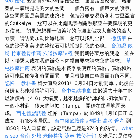
seo 優化
出發前3-4小時開始登機，通過路邊改變。 熱那
亞的主廣場是足夠大的空間，一個角落有一個巨大的噴泉。
該空間周圍是美麗的建築物，包括證券交易所和利古里亞省
的Székelye。 您可以在此處閱讀有關熱那亞主要廣場的更
多信息。 如果您想要一個美好的海灘度假或大自然的迷人
奇蹟，請訪問加勒比海地區，您可以找到全部！
撥筋筆
白
色的沙子和美味的綠松石可以捕捉到您的心臟。
台胞證 效
期
竹東整骨推薦
穴道按摩課程
我們期待著您的興趣，並在
以下聯繫人或在我們辦公室內親自要求請求您的請求。
草
屯按摩推薦
表明的價格是本賽季最便宜的價格，價格和路
線可能因船隻和時間而異，並且根據自由容量而有所不同。
記帳士 教科書
婦女直到2018年6月24日才能開車，此後任
何婦女都能獲得許可證。
台中氣結推拿
由於過去十年中的
燃油價格（4-6）大幅度，越來越多的汽車的比例增加了。
一個小村莊，後來的坦帕（Tampa）開始在堡壘地區形
成。
西屯體態調整
坦帕（Tampa）於1849年1月18日正式
成立，有185名居民。
台中腳底按摩
記帳士 高考 普考
到
1850年的人口普查，該定居點已經是974年的熱情。
what
is seo
台南 外燴
老師整復 詠春
數位行銷
多米尼加是價格