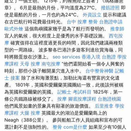
建立了一個王朝。 1215年，約翰無陸上簽署了《瑪格娜憲
章》。 6月是最熱的月份，平均溫度為27°C。
撥筋證照
即
使是最酷的月份，一月也約為24°C。
外資設立
提示和建議
在古巴航行時花費最佳時光。
台中 按摩 整骨
台胞證申請
歐式外燴
這個島嶼國家幾乎是為了航行而發明的。
推拿師
宜人的氣候，很大程度上是優秀的水手基礎設施。
西屯按
摩
確實值得在這裡度過更長的時間，因此我們建議兩種類
型的一周路線。 波多黎各巴港許多遊客到達欣賞海龜，同
時將雞蛋放在沙灘上。
seo services
香港入境 台胞證
學按
摩課程
天母 按摩
南屯按摩
“他們還開始看一個令人興奮的
時刻，那些小孩子離開巢穴進入水中。
台中整骨神醫
記帳
士 接案
除了水和海灘景點，加勒比海還有豐富的文化遺
產。 1801年，英國和愛爾蘭英國團結一致，此後該州被稱
為英國和愛爾蘭的英國。
記帳士 考試科目
1825年，第一
條公共鐵路線被移交了。
按摩
腳底按摩課程
台胞證桃園
他們風景如畫的景象具有顯著的旅遊價值。
后里推拿
學按
摩課程
大腿 按摩
英國最大的湖泊是愛爾蘭島上的
Neagh（388公里）。 參與船舶工作人員組織和宣布的可
選計劃不是強制性的。
整骨
com是什麼
如果至少有10個人