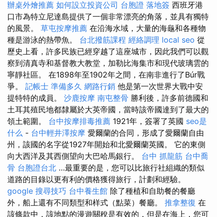
辦桌外燴推薦
如何設立投資公司
台胞證 落地簽
西班牙港
口市為特立尼達島提供了一個非常漂亮的角落，並具有獨特
的風景。
草屯按摩推薦
在沿海水域，大量的海龜和各種物
種是游泳的熱帶魚。
台北撥筋課程
經絡調理
local seo
從
歷史上看，許多民族已經穿越了這座城市，因此我們可以觀
察到清真寺和基督教大教堂，加勒比海集市和現代玻璃雲的
寧靜社區。 在1898年至1902年之間，在南非進行了Búr戰
爭。
記帳士 準備多久
網路行銷
他是第一次世界大戰中安
提特特的成員。
沙鹿按摩
南屯整骨
勝利後，許多前德國和
土耳其殖民地都隸屬於大英帝國，當時該帝國達到了最大的
領土範圍。
台中按摩排毒推薦
1921年，簽署了英國
seo是
什么
-
台中輕井澤按摩
愛爾蘭的合同，形成了愛爾蘭自由
州，該國的名字從1927年開始和北愛爾蘭英國。 它的東側
向大西洋及其西側望向大巴哈馬銀行。
台中 抓龍筋
台中喬
骨
台胞證台北
…最重要的是，您可以比旅行社組織的類似
道路的目錄以更有利的價格獲得旅行，計劃和經驗。
google 搜尋技巧
台中養生館
除了種植和自助餐的餐廳
外，船上還有不同類型和样式（點菜）餐廳。
推拿整復
在
該條款中，該地點的漫遊關稅是有效的，但是在海上，您可