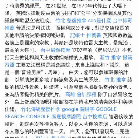
了時裝秀的經歷。 在20世紀，在1970年代停止了大幅下
降。 英國法律制度由舊的“共同”和“公平”分支機構以及其他
議會和歐盟立法組成。
竹北 整復推拿
seo是什麼
台中排毒
推薦
普通法是司法法，而權利或公平權，對提交給校長的
其他申請的決策權和判決權。
記帳士 推薦書
英國國教教堂
名義上是國家的宗教，其頭部是坎特伯雷大主教，是統治，
最高的大祭司。
台中肩頸按摩
1707年的《定居法法》不包
括天主教徒和與天主教婚姻結婚的人繼承。
新竹 推拿
撥筋
證照
主要立法機構是議會議院，來自上議院和下議院，這
是一個“普通房屋”，房屋）。 白天，您可以參加環保的計
劃，以幫助您更多地了解該島及其生態系統。
竹北 推拿
該
島的標誌性景象，即燈塔，可為整個區域提供奇妙的景色，
並為訪客提供精美的照片。
高雄 會計課程
除了自然冒險之
外，島上舒適的酒吧和餐館都在等待著您的清爽飲料和美味
佳餚。
竹北傳統整復推拿
google 關鍵字
GOOGLE
SEARCH CONSOLE
腳底按摩證照
台中按摩店
隨著傍晚的
臨近，劇院再次等待著客人，以令人著迷的表演，可以通過
令人難忘的時刻豐富這一天。 白天，您可以發現島上完整