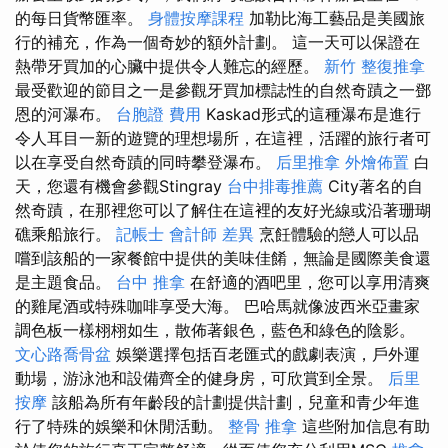
的每日貨幣匯率。
身體按摩課程
加勒比海工藝品是美國旅
行的補充，作為一個奇妙的額外計劃。 這一天可以保證在
熱帶牙買加的心臟中提供令人難忘的經歷。
新竹 整復推拿
最受歡迎的節目之一是參觀牙買加標誌性的自然奇蹟之一鄧
恩的河瀑布。
台胞證 費用
Kaskad形式的這種瀑布是進行
令人耳目一新的遊覽的理想場所，在這裡，活躍的旅行者可
以在享受自然奇蹟的同時攀登瀑布。
后里推拿
外燴佈置
白
天，您還有機會參觀Stingray
台中排毒推薦
City著名的自
然奇蹟，在那裡您可以了解住在這裡的友好光線或沿著珊瑚
礁乘船旅行。
記帳士 會計師 差異
烹飪體驗的戀人可以品
嚐到該船的一家餐館中提供的美味佳餚，無論是國際美食還
是主題食品。
台中 推拿
在舒適的酒吧里，您可以享用清爽
的雞尾酒或特殊咖啡享受大海。 巴哈馬就像波西米亞畫家
調色板一樣栩栩如生，散佈著銀色，藍色和綠色的陰影。
文心路喬骨盆
娛樂選擇包括百老匯式的戲劇表演，戶外運
動場，游泳池和設備齊全的健身房，可欣賞到全景。
后里
按摩
該船為所有年齡段的計劃提供計劃，兒童和青少年進
行了特殊的娛樂和休閒活動。
整骨 推拿
這些附加信息有助