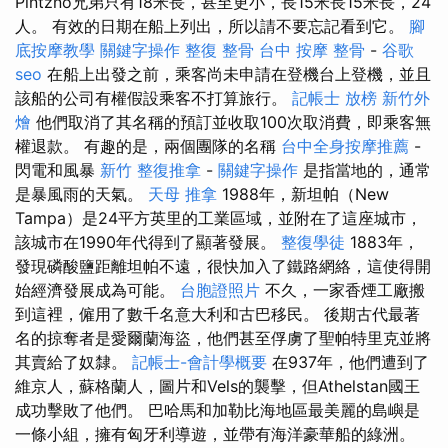
Pintzno兄弟只有18米長，甚至更小，長15米長15米長，24
人。 有效的日期在船上列出，所以請不要忘記看到它。
腳
底按摩教學
關鍵字操作
整復 整骨
台中 按摩 整骨
-
谷歌
seo
在船上出發之前，乘客尚未申請在登機台上登機，並且
該船的公司有權假設乘客不打算旅行。
記帳士 放榜
新竹外
燴
他們取消了其名稱的預訂並收取100次取消費，即乘客無
權退款。 有趣的是，兩個團隊的名稱
台中全身按摩推薦
-
閃電和風暴
新竹 整復推拿
-
關鍵字操作
是指當地的，通常
是暴風雨的天氣。
天母 推拿
1988年，新坦帕（New
Tampa）是24平方英里的工業區域，並附在了這座城市，
該城市在1990年代得到了顯著發展。
整復學徒
1883年，
發現磷酸鹽距離坦帕不遠，很快加入了鐵路網絡，這使得開
始經濟發展成為可能。
台胞證照片
不久，一家香煙工廠搬
到這裡，僱用了數千名意大利和古巴移民。 後期古代最著
名的掠奪者是愛爾蘭海盜，他們甚至俘虜了聖帕特里克並將
其賣給了奴隸。
記帳士-會計學概要
在937年，他們遭到了
維京人，蘇格蘭人，圖片和Vels的襲擊，但Athelstan國王
成功擊敗了他們。 巴哈馬和加勒比海地區最美麗的島嶼是
一條小組，擁有匈牙利導遊，並帶有海洋豪華船的綠洲。