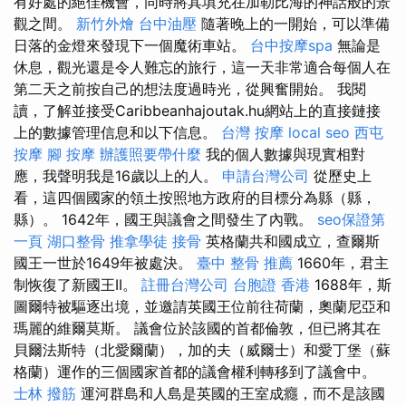
有好處的絕佳機會，同時將其填充在加勒比海的神話般的景
觀之間。
新竹外燴
台中油壓
隨著晚上的一開始，可以準備
日落的金燈來發現下一個魔術車站。
台中按摩spa
無論是
休息，觀光還是令人難忘的旅行，這一天非常適合每個人在
第二天之前按自己的想法度過時光，從興奮開始。 我閱
讀，了解並接受Caribbeanhajoutak.hu網站上的直接鏈接
上的數據管理信息和以下信息。
台灣 按摩
local seo
西屯
按摩
腳 按摩
辦護照要帶什麼
我的個人數據與現實相對
應，我聲明我是16歲以上的人。
申請台灣公司
從歷史上
看，這四個國家的領土按照地方政府的目標分為縣（縣，
縣）。 1642年，國王與議會之間發生了內戰。
seo保證第
一頁
湖口整骨
推拿學徒
接骨
英格蘭共和國成立，查爾斯
國王一世於1649年被處決。
臺中 整骨 推薦
1660年，君主
制恢復了新國王II。
註冊台灣公司
台胞證 香港
1688年，斯
圖爾特被驅逐出境，並邀請英國王位前往荷蘭，奧蘭尼亞和
瑪麗的維爾莫斯。 議會位於該國的首都倫敦，但已將其在
貝爾法斯特（北愛爾蘭），加的夫（威爾士）和愛丁堡（蘇
格蘭）運作的三個國家首都的議會權利轉移到了議會中。
士林 撥筋
運河群島和人島是英國的王室成癮，而不是該國