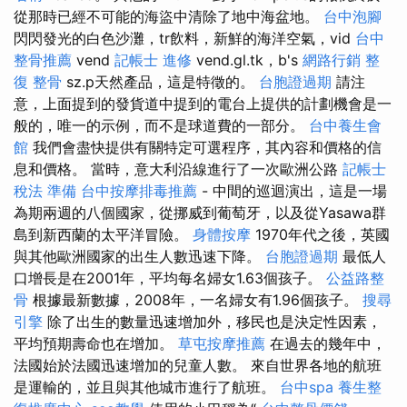
從那時已經不可能的海盜中清除了地中海盆地。
台中泡腳
閃閃發光的白色沙灘，tr飲料，新鮮的海洋空氣，vid
台中
整骨推薦
vend
記帳士 進修
vend.gl.tk，b's
網路行銷
整
復 整骨
sz.p天然產品，這是特徵的。
台胞證過期
請注
意，上面提到的發貨道中提到的電台上提供的計劃機會是一
般的，唯一的示例，而不是球道費的一部分。
台中養生會
館
我們會盡快提供有關特定可選程序，其內容和價格的信
息和價格。 當時，意大利沿線進行了一次歐洲公路
記帳士
稅法 準備
台中按摩排毒推薦
- 中間的巡迴演出，這是一場
為期兩週的八個國家，從挪威到葡萄牙，以及從Yasawa群
島到新西蘭的太平洋冒險。
身體按摩
1970年代之後，英國
與其他歐洲國家的出生人數迅速下降。
台胞證過期
最低人
口增長是在2001年，平均每名婦女1.63個孩子。
公益路整
骨
根據最新數據，2008年，一名婦女有1.96個孩子。
搜尋
引擎
除了出生的數量迅速增加外，移民也是決定性因素，
平均預期壽命也在增加。
草屯按摩推薦
在過去的幾年中，
法國始於法國迅速增加的兒童人數。 來自世界各地的航班
是運輸的，並且與其他城市進行了航班。
台中spa
養生整