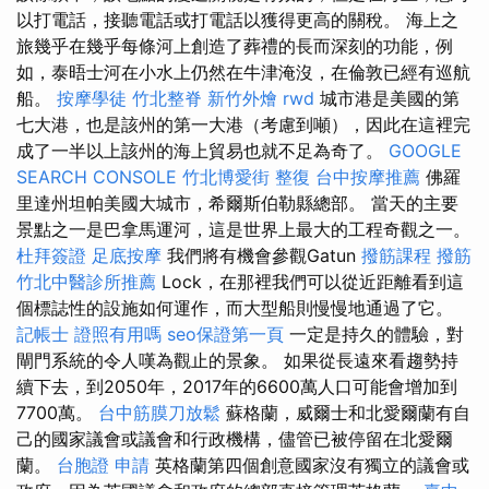
以打電話，接聽電話或打電話以獲得更高的關稅。 海上之
旅幾乎在幾乎每條河上創造了葬禮的長而深刻的功能，例
如，泰晤士河在小水上仍然在牛津淹沒，在倫敦已經有巡航
船。
按摩學徒
竹北整脊
新竹外燴
rwd
城市港是美國的第
七大港，也是該州的第一大港（考慮到噸），因此在這裡完
成了一半以上該州的海上貿易也就不足為奇了。
GOOGLE
SEARCH CONSOLE
竹北博愛街 整復
台中按摩推薦
佛羅
里達州坦帕美國大城市，希爾斯伯勒縣總部。 當天的主要
景點之一是巴拿馬運河，這是世界上最大的工程奇觀之一。
杜拜簽證
足底按摩
我們將有機會參觀Gatun
撥筋課程
撥筋
竹北中醫診所推薦
Lock，在那裡我們可以從近距離看到這
個標誌性的設施如何運作，而大型船則慢慢地通過了它。
記帳士 證照有用嗎
seo保證第一頁
一定是持久的體驗，對
閘門系統的令人嘆為觀止的景象。 如果從長遠來看趨勢持
續下去，到2050年，2017年的6600萬人口可能會增加到
7700萬。
台中筋膜刀放鬆
蘇格蘭，威爾士和北愛爾蘭有自
己的國家議會或議會和行政機構，儘管已被停留在北愛爾
蘭。
台胞證 申請
英格蘭第四個創意國家沒有獨立的議會或