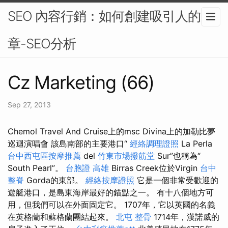
SEO 內容行銷：如何創建吸引人的文
章-SEO分析
Cz Marketing (66)
Sep 27, 2013
Chemol Travel And Cruise上的msc Divina上的加勒比夢
巡迴演唱會 該島南部的主要港口“
經絡調理證照
La Perla
台中西屯區按摩推薦
del
竹東市場撥筋堂
Sur”也稱為“
South Pearl”。
台胞證 高雄
Birras Creek位於Virgin
台中
整脊
Gorda的東部。
經絡按摩證照
它是一個非常受歡迎的
遊艇港口，是島東海岸最好的錨點之一。 有十八個地方可
用，但我們可以在外面固定它。 1707年，它以英國的名義
在英格蘭和蘇格蘭團結起來。
北屯 整骨
1714年，漢諾威的