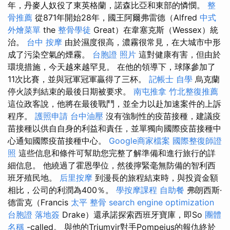
年，丹麥人奴役了東英格蘭，諾森比亞和東部的憐憫。
整
骨推薦
從871年開始28年，國王阿爾弗雷德（Alfred
中式
外燴菜單
the
整骨學徒
Great）在韋塞克斯（Wessex）統
治。
台中 按摩
由於濕度很高，濃霧很常見，在大城市中形
成了污染空氣的煙霧。
台胞證 照片
這對健康有害，但由於
環境措施，今天越來越罕見。 在他的領導下，球隊參加了
11次比賽，並與冠軍冠軍贏得了三杯。
記帳士 自學
烏克蘭
停火談判結束的最後日期被要求。
南屯推拿
竹北整復推薦
這位政客說，他將在最後戰鬥，並全力以赴加速案件的上訴
程序。
護照申請
台中油壓
沒有強制性的疫苗接種，建議疫
苗接種以供自自身的利益和責任，並單獨向國際疫苗接種中
心通知國際疫苗接種中心。
Google商家檔案
國際整復師證
照
這些信息和條件可幫助您完整了解準備和進行旅行的詳
細信息。 他繞過了霍恩學位，然後擰緊毫無防備的智利西
班牙殖民地。
后里按摩
到漫長的旅程結束時，與投資金額
相比，公司的利潤為400％。
學按摩課程
自助餐
弗朗西斯·
德雷克（Francis
太平 整骨
search engine optimization
台胞證 落地簽
Drake）還承諾探索西班牙寶庫，即So
團體
名稱
-called。 與他的Triumvir對手Pompeius的報仇終於