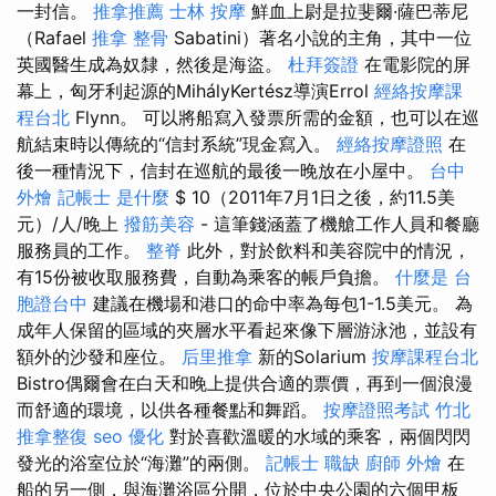
一封信。
推拿推薦
士林 按摩
鮮血上尉是拉斐爾·薩巴蒂尼
（Rafael
推拿 整骨
Sabatini）著名小說的主角，其中一位
英國醫生成為奴隸，然後是海盜。
杜拜簽證
在電影院的屏
幕上，匈牙利起源的MihályKertész導演Errol
經絡按摩課
程台北
Flynn。 可以將船寫入發票所需的金額，也可以在巡
航結束時以傳統的“信封系統”現金寫入。
經絡按摩證照
在
後一種情況下，信封在巡航的最後一晚放在小屋中。
台中
外燴
記帳士 是什麼
$ 10（2011年7月1日之後，約11.5美
元）/人/晚上
撥筋美容
- 這筆錢涵蓋了機艙工作人員和餐廳
服務員的工作。
整脊
此外，對於飲料和美容院中的情況，
有15份被收取服務費，自動為乘客的帳戶負擔。
什麼是
台
胞證台中
建議在機場和港口的命中率為每包1-1.5美元。 為
成年人保留的區域的夾層水平看起來像下層游泳池，並設有
額外的沙發和座位。
后里推拿
新的Solarium
按摩課程台北
Bistro偶爾會在白天和晚上提供合適的票價，再到一個浪漫
而舒適的環境，以供各種餐點和舞蹈。
按摩證照考試
竹北
推拿整復
seo 優化
對於喜歡溫暖的水域的乘客，兩個閃閃
發光的浴室位於“海灘”的兩側。
記帳士 職缺
廚師 外燴
在
船的另一側，與海灘浴區分開，位於中央公園的六個甲板