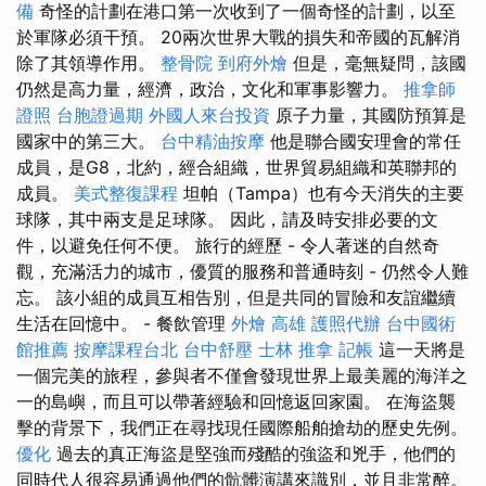
備
奇怪的計劃在港口第一次收到了一個奇怪的計劃，以至
於軍隊必須干預。 20兩次世界大戰的損失和帝國的瓦解消
除了其領導作用。
整骨院
到府外燴
但是，毫無疑問，該國
仍然是高力量，經濟，政治，文化和軍事影響力。
推拿師
證照
台胞證過期
外國人來台投資
原子力量，其國防預算是
國家中的第三大。
台中精油按摩
他是聯合國安理會的常任
成員，是G8，北約，經合組織，世界貿易組織和英聯邦的
成員。
美式整復課程
坦帕（Tampa）也有今天消失的主要
球隊，其中兩支是足球隊。 因此，請及時安排必要的文
件，以避免任何不便。 旅行的經歷 - 令人著迷的自然奇
觀，充滿活力的城市，優質的服務和普通時刻 - 仍然令人難
忘。 該小組的成員互相告別，但是共同的冒險和友誼繼續
生活在回憶中。 - 餐飲管理
外燴 高雄
護照代辦
台中國術
館推薦
按摩課程台北
台中舒壓
士林 推拿
記帳
這一天將是
一個完美的旅程，參與者不僅會發現世界上最美麗的海洋之
一的島嶼，而且可以帶著經驗和回憶返回家園。 在海盜襲
擊的背景下，我們正在尋找現任國際船舶搶劫的歷史先例。
優化
過去的真正海盜是堅強而殘酷的強盜和兇手，他們的
同時代人很容易通過他們的骯髒演講來識別，並且非常醉。