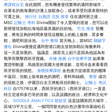
摩課程台北
在此期間，您有機會發現繁華的邁阿密城市，
在著名的南海灘的沙灘上放鬆身心，或者享受到基韋斯特的
可選之旅。
旅行社 台胞證
北投 推拿
住在邁阿密之後，
MSC
記帳士 考科
Divina開始了令人驚嘆的巡遊，您可以在
那裡發現加勒比海地區最美麗的目的地。
竹北 推拿
登機
後，將有足夠的時間來發現這艘船上的船上服務，眾多餐
館，酒吧和游泳池。
台中 整骨
當天晚上，當MSC
關鍵字
優化
Divina慢慢從邁阿密港口跑去並朝加勒比海搬來時，
這一天是加冕的。 協議是，德雷克上尉只是因為他認為有
戰爭而襲擊西班牙寶藏。
外燴 推薦
台中按摩平價
如果事
實證明動盪，馬德里的英國大使將道歉，並用冷血來看看西
班牙部長的憤怒。
身體按摩課程
金色後方從德雷克的艦隊
中返回，但船上裝有銀色的酒吧，香料和絲綢。
整骨
成功
的巡航之後，伊麗莎白女王將船長抬到騎士。
記帳士 考試
科目
自1757年以來，西班牙的港口（西班牙港口）一直是
特立尼達和多巴哥的首都，以及該國的政治，經濟和文化中
心。
GOOGLE ANALYTICS
鬆筋堂
這是該國第四大城市，
區域13平方公里。 一個閃閃發光的白色沙灘等待著綠松石