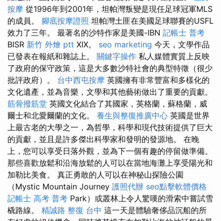
按摩
從1996年到2001年，坦帕灣叛變是現任足球冠軍MLS
的成員。
腳底按摩證照
坦帕灣土匪在美國足球聯賽的USFL
效力了三年。 最著名的沙特作家是美國-IBN
記帳士 普考
BISR
新竹 外燴 ptt
XIX。
seo marketing
今天，文學作品
已發表在報紙和雜誌上。
關鍵字操作
私人媒體實質上反映
了政府的保守政策，這是大多數沙特社會的典型特徵（很少
批評政府）。
台中西屯按摩
英國擁有非常豐富和多樣化的
文化遺產，並為音樂，文學和其他藝術做出了重要的貢獻。
筋骨撥筋堂
英國文化結合了其國家，英格蘭，蘇格蘭，威
爾士和北愛爾蘭的文化。
養生與整復推廣中心
英國是世界
上最古老的大學之一，為哲學，科學和現代技術提供了巨大
的貢獻，並且是許多傑出科學家和發明的發源地。 在晚
上，您可以享受日落外觀，並為下一個有趣的停留做準備。
那些喜歡放鬆和沿海放鬆的人可以在當地海灘上享受陽光和
加勒比美食。 真正勇敢的人可以在神秘山探險公園
（Mystic Mountain Journey
護照代辦
seo點擊軟體價格
記帳士 高考 普考
Park）或叢林上令人驚嘆的滑索中嘗試雪
橇路線。
精誠路 整復 台中
這一天是體驗奢侈品沉船的所