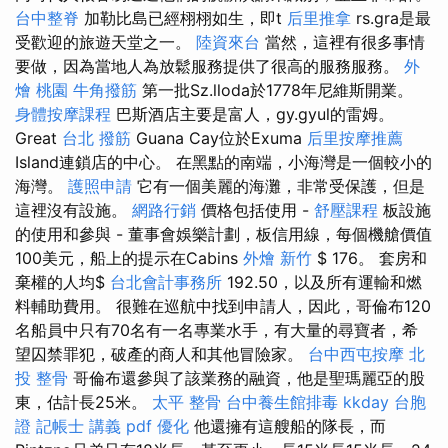
台中整脊
加勒比島已經栩栩如生，即t
后里推拿
rs.gra是最
受歡迎的旅遊天堂之一。
陸資來台
當然，這裡有很多事情
要做，因為當地人為放鬆服務提供了很高的服務服務。
外
燴 桃園
牛角撥筋
第一批Sz.lloda於1778年尼維斯開業。
身體按摩課程
巴斯酒店主要是富人，gy.gyul的雷姆。
Great
台北 撥筋
Guana Cay位於Exuma
后里按摩推薦
Island連鎖店的中心。 在黑點的南端，小海灣是一個較小的
海灣。
護照申請
它有一個美麗的海灘，非常受保護，但是
這裡沒有設施。
網路行銷
價格包括使用 -
舒壓課程
板設施
的使用和參與 - 董事會娛樂計劃，板信用線，每個機艙價值
100美元，船上的提示在Cabins
外燴 新竹
$ 176。 套房和
棄權的人均$
台北會計事務所
192.50，以及所有運輸和燃
料輔助費用。 很難在巡航中找到申請人，因此，哥倫布120
名船員中只有70名有一名專業水手，有大量的尋寶者，希
望囚禁罪犯，破產的商人和其他冒險家。
台中西屯按摩
北
投 整骨
哥倫布還參與了該業務的融資，他是聖瑪麗亞的股
東，估計長25米。
太平 整骨
台中養生館排毒
kkday 台胞
證
記帳士 講義 pdf
優化
他還擁有這艘船的隊長，而