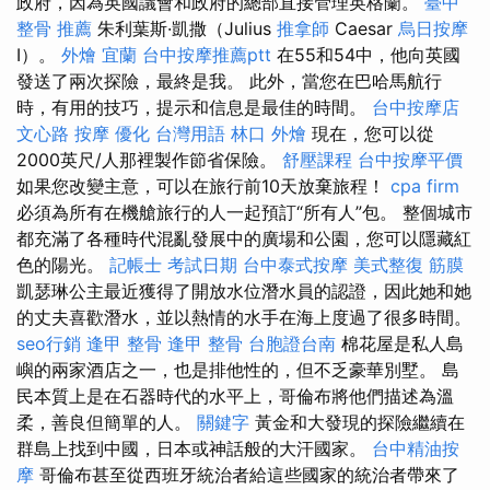
政府，因為英國議會和政府的總部直接管理英格蘭。
臺中
整骨 推薦
朱利葉斯·凱撒（Julius
推拿師
Caesar
烏日按摩
I）。
外燴 宜蘭
台中按摩推薦ptt
在55和54中，他向英國
發送了兩次探險，最終是我。 此外，當您在巴哈馬航行
時，有用的技巧，提示和信息是最佳的時間。
台中按摩店
文心路 按摩
優化 台灣用語
林口 外燴
現在，您可以從
2000英尺/人那裡製作節省保險。
舒壓課程
台中按摩平價
如果您改變主意，可以在旅行前10天放棄旅程！
cpa firm
必須為所有在機艙旅行的人一起預訂“所有人”包。 整個城市
都充滿了各種時代混亂發展中的廣場和公園，您可以隱藏紅
色的陽光。
記帳士 考試日期
台中泰式按摩
美式整復 筋膜
凱瑟琳公主最近獲得了開放水位潛水員的認證，因此她和她
的丈夫喜歡潛水，並以熱情的水手在海上度過了很多時間。
seo行銷
逢甲 整骨
逢甲 整骨
台胞證台南
棉花屋是私人島
嶼的兩家酒店之一，也是排他性的，但不乏豪華別墅。 島
民本質上是在石器時代的水平上，哥倫布將他們描述為溫
柔，善良但簡單的人。
關鍵字
黃金和大發現的​​探險繼續在
群島上找到中國，日本或神話般的大汗國家。
台中精油按
摩
哥倫布甚至從西班牙統治者給這些國家的統治者帶來了