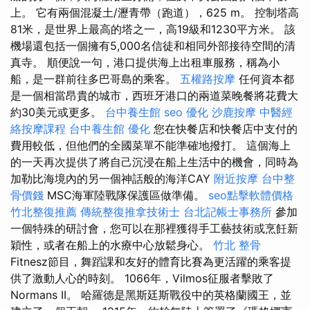
上。 它有兩個混凝土/瀝青帶（跑道），625 m。 控制塔高
81米，是世界上最高的塔之一，高19級和1230平方米。 該
機場還包括一個擁有5,000名信徒和相同外部接待空間的清
真寺。 順便說一句，港口提供海上出租車服務，稱為小
船，是一群前往多巴哥島的乘客。
五權路按摩
任何資本都
是一個相當昂貴的城市，西班牙港口的兩道菜晚餐將花費大
約30美元或更多。
台中養生館
seo 優化
沙鹿按摩
中醫經
絡按摩課程
台中養生館
優化
您在快餐店和快餐店中支付的
費用較低，但他們的全國菜單不能準確地撥打。 這個海上
的一天再次提供了將自己沉浸在船上生活中的機會，同時為
加勒比海境內的另一個神話般的海洋CAY
附近按摩
台中整
骨價錢
MSC海軍陸戰隊保護區做準備。
seo點擊軟體價格
竹北整復推薦
傳統整復推拿技術士
台北記帳士事務所
參加
一個特殊的研討會，您可以在那裡獲得手工藝技術或烹飪新
穎性，或者在船上的水療中心放鬆身心。
竹北 整骨
Fitnesz節目，舞蹈課和友好的體育比賽為更活躍的乘客提
供了激動人心的時刻。 1066年，Vilmos征服者擊敗了
Normans II。 哈羅德是黑斯廷斯戰役中的英格蘭國王，並