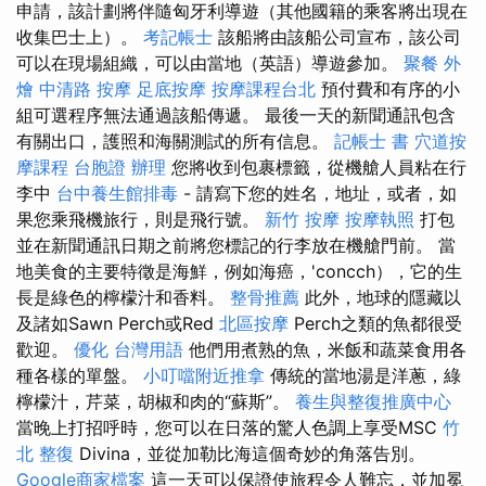
申請，該計劃將伴隨匈牙利導遊（其他國籍的乘客將出現在
收集巴士上）。
考記帳士
該船將由該船公司宣布，該公司
可以在現場組織，可以由當地（英語）導遊參加。
聚餐 外
燴
中清路 按摩
足底按摩
按摩課程台北
預付費和有序的小
組可選程序無法通過該船傳遞。 最後一天的新聞通訊包含
有關出口，護照和海關測試的所有信息。
記帳士 書
穴道按
摩課程
台胞證 辦理
您將收到包裹標籤，從機艙人員粘在行
李中
台中養生館排毒
- 請寫下您的姓名，地址，或者，如
果您乘飛機旅行，則是飛行號。
新竹 按摩
按摩執照
打包
並在新聞通訊日期之前將您標記的行李放在機艙門前。 當
地美食的主要特徵是海鮮，例如海癌，'concch），它的生
長是綠色的檸檬汁和香料。
整骨推薦
此外，地球的隱藏以
及諸如Sawn Perch或Red
北區按摩
Perch之類的魚都很受
歡迎。
優化 台灣用語
他們用煮熟的魚，米飯和蔬菜食用各
種各樣的單盤。
小叮噹附近推拿
傳統的當地湯是洋蔥，綠
檸檬汁，芹菜，胡椒和肉的“蘇斯”。
養生與整復推廣中心
當晚上打招呼時，您可以在日落的驚人色調上享受MSC
竹
北 整復
Divina，並從加勒比海這個奇妙的角落告別。
Google商家檔案
這一天可以保證使旅程令人難忘，並加冕