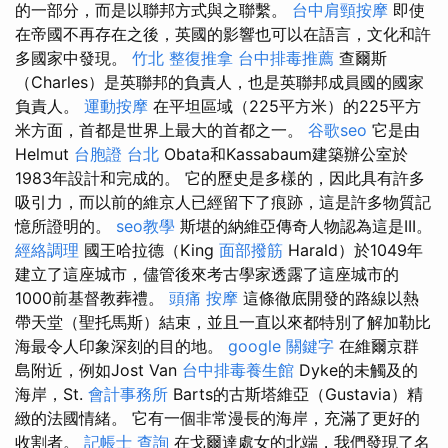
的一部分，而是以聯邦方式與之聯繫。
台中肩頸按摩
即使
在帝國不再存在之後，英國的影響也可以在語言，文化和許
多國家中發現。
竹北 整復推拿
台中排毒推薦
查爾斯
（Charles）是英聯邦的負責人，也是英聯邦成員國的國家
負責人。
運動按摩
在平坦區域（225平方米）的225平方
米方面，首都是世界上最大的首都之一。
谷歌seo
它是由
Helmut
台胞證 台北
Obata和Kassabaum建築辦公室於
1983年設計和完成的。 它的歷史是多樣的，因此具有許多
吸引力，而以前的維京人已經留下了痕跡，這是許多物質記
憶所證明的。
seo教學
斯堪的納維亞傳奇人物認為這是III。
經絡調理
國王哈拉德（King
面部撥筋
Harald）於1049年
建立了這座城市，儘管後來考古學家透露了這座城市的
1000前基督教葬禮。
頭痛 按摩
這條徹底開發的路線以熱
帶天堂（聖托馬斯）結束，並且一直以來都特別了解加勒比
海最令人印象深刻的目的地。
google 關鍵字
在維爾京群
島附近，例如Jost Van
台中排毒養生館
Dyke的未觸及的
海岸，St.
會計事務所
Barts的古斯塔維亞（Gustavia）精
緻的法國情緒。 它有一個非常漫長的海岸，充滿了更好的
收割者。
記帳士 查詢
在戈爾達處女的北端，我們發現了名