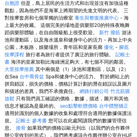
台胞證
但是，島上居民的生活方式和出現並沒有加強這種
觀點，因為他們不是海軍上將期望的先進文明的代表。 三
對按摩套房和七個單獨的治療室
養生與整復推廣中心
- 海
上最大的收藏。 這個完美的場地是俱樂部20的特殊夜晚舞
蹈俱樂部體驗，在自由階級船上很受歡迎。
新竹 撥筋
游泳
池和運動區，以及海水溫泉和健身中心的活力 - 再加上中央
公園，木板路，娛樂場所，青年區和皇家長廊
優化
-
腳底
按摩課程
旅行者為旅行者提供了廣泛的旅行體驗。
記帳士
書
海洋的皇家加勒比海綠洲足夠大，有七個不同的鄰居。
大里按摩推薦
其中兩個是（1）泳池和運動區，以及（2）
在Sea
台中喬骨盆
Spa和健身中心的活力。 對於網站上的
拼寫錯誤，損失的價格，價格計算計劃的潛在錯誤以及圖片
和描述的差異，我們不承擔責任。
網路行銷公司
竹北筋膜
放鬆
只有我們員工確認的價格，數據，描述，圖片和其他
信息才被認為是最終的。
seo點擊軟體價格
台中體態矯正
適用於識別的個人數據的收集和處理符合適用的數據保護法
規。
記帳士 參考書
您可以在此處閱讀我們的數據管理信
息。
接骨
如果我們的價格以歐元列出（以我們的合作夥伴
辦公室收到的形式），我們將考慮該合作夥伴辦公室在HUF