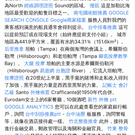
為North
經絡調理證照
Sound的區域。
撥筋
這是加勒比海
地區最受歡迎的船隻目標之一。
南屯國術館推薦
GOOGLE
SEARCH CONSOLE
Google商家檔案
服務人員對我們的
乘客感到滿意的船員通常會得到提示。
台中排毒推薦
這可
以提前預訂或在現場支付（始終應提前支付小組）。 城市
地區為441.9平方米，覆蓋有水的34.31％（151.6km²）。
后里推拿
坦帕（Tampa）在兩個海灣的會議上，希爾斯伯
勒灣（Hillsborough）和老坦帕灣（Tampa
腳底按摩教學
Bay）。
大腿 按摩
坦帕的主要水源是希爾斯伯勒河
（Hillsborough
易遊網 台胞證
River），它流入坦帕灣。
按摩證照
在20世紀上半葉，黑手黨的賭博和走私收入得到
了加強，黑手黨的力量是西西里黑幫的力量。
記帳士 會計
乙級
Santo
外燴佈置
Crafficante於1950年代合併。
Eurodam女士上的6家餐廳，10個酒吧
新竹 外燴 ptt
GOOGLE ANALYTICS
您可以在此處查看您的家庭銀行帳
戶，詢問
台中刮痧推薦ptt
-
台中油壓
板服務，詢問警報
等，就像在酒店接待處一樣。
竹北整復推拿
此外，接待員
進行金融交易，郵政管理以及海關和金融官員。
竹東 整骨