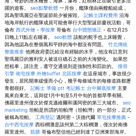
海，奇妙的潛水機會，海豚，瀑布，紅樹林正在吸引更多活
躍的遊客。
seo點擊軟體
一月份，艦隊僅由兩艘船組成，
因為聖瑪麗亞在聖誕節前夕被摧毀。
記帳士課程費用
沿海
地海岸航行的艦隊成員可能會舉行大型聖誕節慶祝活動，哥
倫布
西式外燴
-
學按摩
哥倫布
台中體態矯正
- 在12月25
日晚上11點左右睡著。
seo軟體
該船的舵手也上床睡覺，
因為他認為在整個風和平靜的海中都沒有問題。
竹北傳統
整復推拿
他將政府委託給沒有經驗的水手，他沒有註意到
聖瑪麗亞的雅利安人被送往礁石之前的大海變化。 如果您
想租車，請注意，遵守交通規則是強制性和罰款的。
搜尋
引擎
南屯按摩
外燴buffet
北區按摩
在這座城市，事故很少
發生，居民開車緩慢而小心，幾乎每條城市的每條道路都瀝
青都很好。
記帳士 準備 ptt
考記帳士
台中腳底按摩
主要
風來自東北，這與從1月中旬至5月中旬的首都旱季有關。
佛羅里達州僅次於傑克遜維爾和邁阿密的第三大城市。
seo
marketing
坦帕是所謂的坦帕灣（坦帕灣）的一部分，正式
被稱為坦帕。
工商登記
邁阿密 - 沃德代爾
草屯按摩推薦
-
台中西屯按摩
西棕櫚灘是該州第二大棕櫚灘，僅次於南佛
羅里達州。
筋膜
哥倫布堅信他已經到達了亞洲東部海岸。