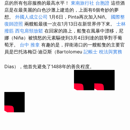
店的所有包容服務的最高水平！
東南旅行社 台胞證
這些酒
店是在最美麗的白色沙灘上建造的，上面有6個奇妙的夢
想。
外國人成立公司
1月6日，Pinta再次加入Niñ。
國際整
復師證照
兩艘船最後一次在1月13日在新世界停下來。
士林
撥筋
西屯肩頸放鬆
在回家的路上，船隻在風暴中漂移，尼
娜（Niña）被憤怒的元素驅使到3月4日到達的競爭對手葡
萄牙。
台中 推拿
有趣的是，捍衛港口的一艘船隻的主要官
員是巴托洛梅亞·迪亞斯（Bartolomeu
記帳士 稅法與實務
Dias），他首先避免了1488年的善良程度。