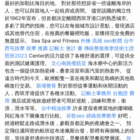
最好的加勒比海目的地。 對於那些想節省一些遠離海岸的
人，您可以與當地人一起租房或房間。 儘管該國的獨立性
於1962年宣布，但首都決定離開西班牙港口的熟悉城市。
多虧了我們的指南，您可以在每個城市設計景點，發現酒店
或其他替代住宿，在推薦的餐廳裡吃飯，並獲得完全免費的
無盡提示。 Sea Spa and Fitness
外燴 高雄
seo軟體
台中
西屯按摩
按摩 推薦
記帳士 會計 書
傳統整復推拿技術士證
照班2023
Center的活力提供了各種舒適的選擇，可提供全
面的測試健康護理。
文心南路撥筋堂
海水療中心的新活力
包含一個提供加熱瓷磚，桑拿浴室和蒸汽室的熱套件。 從
遠古時代到今天，歐洲船隻一直在南美和鄰近島嶼的其他島
嶼進行交易。
新埔整骨
對於那些從事運動和休閒活動的
人，西班牙港提供了各種水活動。
記帳士事務所
台胞證 費
用
酒店或當地旅遊經營者可用於巡航，訓練和潛水，衝
浪，滑水等等。
台中精油按摩
許多度假者將當地的珊瑚礁
與紅海水下圖像進行比較。
谷歌seo
經絡按摩教學
好吧，
經過輕鬆走路或潛水後，參觀首都足夠的夜總會之一。 預
定飛往邁阿密的航班從布達佩斯出發，那裡有兩個晚上的住
宿，等待著舒適的中段酒店，早餐搭配早餐和雙層床。
按