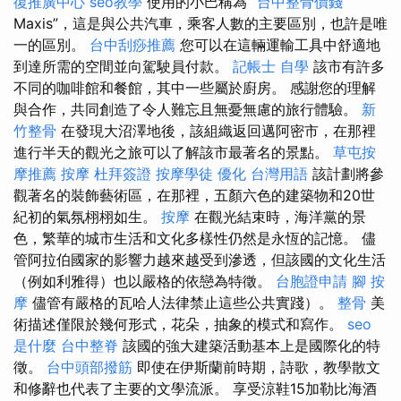
復推廣中心
seo教學
使用的小巴稱為“
台中整骨價錢
Maxis”，這是與公共汽車，乘客人數的主要區別，也許是唯
一的區別。
台中刮痧推薦
您可以在這輛運輸工具中舒適地
到達所需的空間並向駕駛員付款。
記帳士 自學
該市有許多
不同的咖啡館和餐館，其中一些屬於廚房。 感謝您的理解
與合作，共同創造了令人難忘且無憂無慮的旅行體驗。
新
竹整骨
在發現大沼澤地後，該組織返回邁阿密市，在那裡
進行半天的觀光之旅可以了解該市最著名的景點。
草屯按
摩推薦
按摩
杜拜簽證
按摩學徒
優化 台灣用語
該計劃將參
觀著名的裝飾藝術區，在那裡，五顏六色的建築物和20世
紀初的氣氛栩栩如生。
按摩
在觀光結束時，海洋黨的景
色，繁華的城市生活和文化多樣性仍然是永恆的記憶。 儘
管阿拉伯國家的影響力越來越受到滲透，但該國的文化生活
（例如利雅得）也以嚴格的依戀為特徵。
台胞證申請
腳 按
摩
儘管有嚴格的瓦哈人法律禁止這些公共實踐）。
整骨
美
術描述僅限於幾何形式，花朵，抽象的模式和寫作。
seo
是什麼
台中整脊
該國的強大建築活動基本上是國際化的特
徵。
台中頭部撥筋
即使在伊斯蘭前時期，詩歌，教學散文
和修辭也代表了主要的文學流派。 享受涼鞋15加勒比海酒