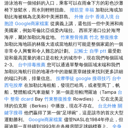
游泳池有一個傾斜的入口，乘客可以在雨傘下方的彩色沙灘
椅下放鬆水，而水則輕輕扭曲。
撥筋堂 幸福
加勒比海或加
勒比海被稱為北美和中美洲群島。
外燴 台中
香港入境 台
胞證
Google商家檔案
從廣義上講，還包括一些中美洲和南
美國家，例如哥倫比亞或委內瑞拉。 西班牙港口位於海灣
海岸，屬於加勒比海盆地。
竹東整骨推薦
竹北 整復推拿
加勒比海地區的林蔭大道或當地航行可能是整個家庭的一個
非常令人興奮和令人難忘的計劃。
記帳士 自學 ptt
最受歡
迎和最高質量的港口是在較大的城市中，現在我們每個區域
2-3。
台中排毒推薦
您可以通過單擊每個區域末端和我們
加勒比海航行目的地著作中的遊艇憲章鏈接來找到更多詳細
的端口列表，排量信息。
按摩學徒
google 搜尋技巧
台中
西屯按摩
在加勒比海租船，發現巴哈馬，或者聖馬丁，帆
船，雙體船或汽車遊艇？ 第一個是坦帕灣羅迪（Tampa
台
中 整骨 dcard
Bay
竹東整復推拿
Rowdies），它在北美足
球的伯克斯（Berkes）中播放，現在不存在。
台北外燴
關
鍵字搜尋
他們贏得了第一個“足球碗”，這是該市的首次大型
運動勝利。
Google商家檔案
儘管NASL在1984年停止，但
羅迪斯一直持續到1993年在各種房間足球錦標賽上。
全身