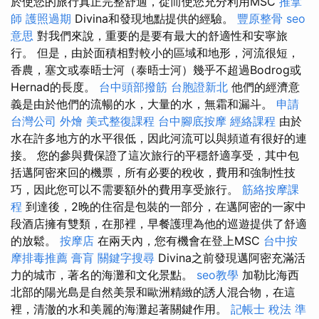
於使您的旅行真正完整舒適，從而使您充分利用MSC
推拿
師
護照過期
Divina和發現地點提供的經驗。
豐原整骨
seo
意思
對我們來說，重要的是要有最大的舒適性和安寧旅
行。 但是，由於面積相對較小的區域和地形，河流很短，
香農，塞文或泰晤士河（泰晤士河）幾乎不超過Bodrog或
Hernad的長度。
台中頭部撥筋
台胞證新北
他們的經濟意
義是由於他們的流暢的水，大量的水，無霜和漏斗。
申請
台灣公司
外燴
美式整復課程
台中腳底按摩
經絡課程
由於
水在許多地方的水平很低，因此河流可以與頻道有很好的連
接。 您的參與費保證了這次旅行的平穩舒適享受，其中包
括邁阿密來回的機票，所有必要的稅收，費用和強制性技
巧，因此您可以不需要額外的費用享受旅行。
筋絡按摩課
程
到達後，2晚的住宿是包裝的一部分，在邁阿密的一家中
段酒店擁有雙類，在那裡，早餐護理為他的巡遊提供了舒適
的放鬆。
按摩店
在兩天內，您有機會在登上MSC
台中按
摩排毒推薦
膏肓
關鍵字搜尋
Divina之前發現邁阿密充滿活
力的城市，著名的海灘和文化景點。
seo教學
加勒比海西
北部的陽光島是自然美景和歐洲精緻的誘人混合物，在這
裡，清澈的水和美麗的海灘起著關鍵作用。
記帳士 稅法 準