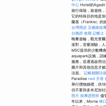
中心
Hotel的Agadi
旅行保險，旅遊稅，
它的特殊目的地是加
蘭基（Frankie）的娛樂
台灣用語
五權路按
台胞證 效期
記帳士
晚餐遊輪，觀光查爾
派對，音樂測驗，人
MSC提供的少數機
aquapark設施
服務，並通過啟用治
圖片和其他信息才
法規。
記帳相關法
Paradise
rwd
天母 
舉行禮物婚禮，供1
但不要與多米尼加
照片
按摩證照班
儘
年以來，Morne
林口