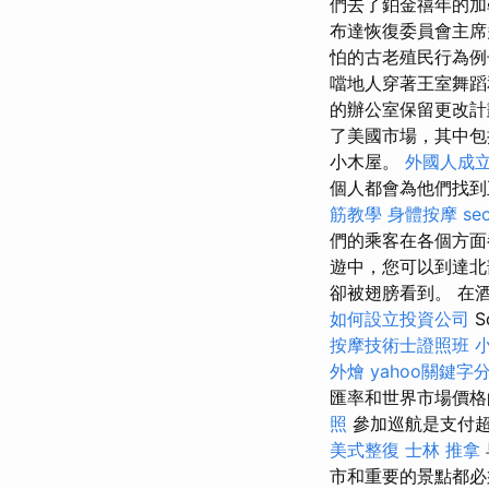
們去了鉑金禧年的加
布達恢復委員會主席多
怕的古老殖民行為例
噹地人穿著王室舞蹈
的辦公室保留更改
了美國市場，其中包括
小木屋。
外國人成
個人都會為他們找到
筋教學
身體按摩
se
們的乘客在各個方
遊中，您可以到達北
卻被翅膀看到。 在酒店
如何設立投資公司
S
按摩技術士證照班
外燴
yahoo關鍵字
匯率和世界市場價格
照
參加巡航是支付
美式整復
士林 推拿
市和重要的景點都必