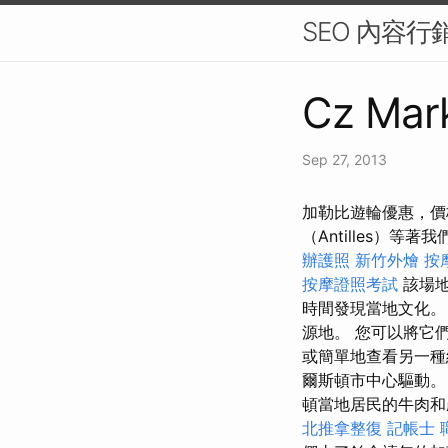
SEO 內容
Cz Mark
Sep 27, 2013
加勒比遊輪優惠，價格
（Antilles）等著
辦護照
新竹外燴
按
按摩證照考試
該場地
時間發現當地文化
源地。 您可以將它
或簡單地查看另一種
爾斯頓市中心驅動
頓當地居民的牛肉和
北推拿整復
記帳士 