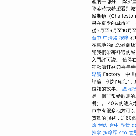
產的一部分。 除夕皇
降落時或希望看到城
爾斯頓（Charle
果在夏季的城市裡，
從5月至6月至10月
台中 中清路 按摩
有
在當地的紀念品商
迎我們帶著舒適的城
入門許可證。 值得
狂歡節狂歡節嘉年華
鬆筋
Factory，
評論，例如“確定”
復雜的故事。
護照
是一個非常受歡迎的
餐）。 40％的總
市中有很多地方可
質量的服務，近80
燴 烤肉
台中 整骨 dc
推拿
按摩課
seo 意