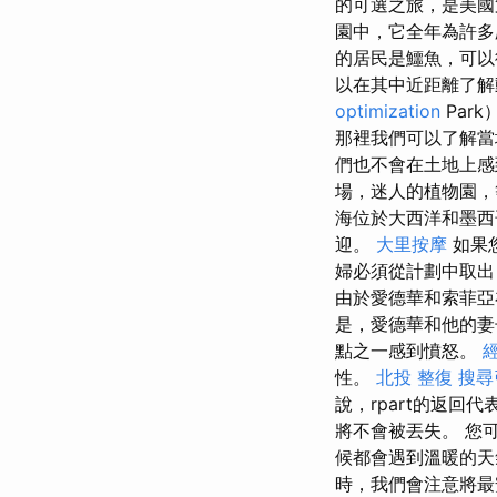
的可選之旅，是美
園中，它全年為許多
的居民是鱷魚，可以
以在其中近距離了
optimization
Par
那裡我們可以了解當
們也不會在土地上感
場，迷人的植物園，
海位於大西洋和墨
迎。
大里按摩
如果
婦必須從計劃中取
由於愛德華和索菲亞
是，愛德華和他的妻
點之一感到憤怒。
性。
北投 整復
搜尋
說，rpart的返回代
將不會被丟失。 您
候都會遇到溫暖的天
時，我們會注意將最