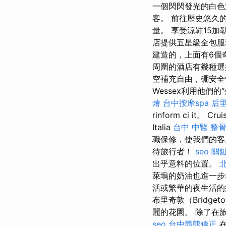
一個閃閃發光的白色
客。 前往歷史悠久
量。 享受涼鞋15
店提供五星級全包
建造的，上面有6個
周圍的酒店有幾種
空補充自由，硼安全
Wessex利用他們
燴
台中按摩spa
后
rinform ci it。 Cru
Italia
台中 中醫 整
職保修，使我們的客
待旅行者！
seo 關
出乎意料的位置。
萊塢的奶油也進一
活或繁華的夜生活
布里奇敦（Bridg
麗的花園。 除了在
seo
台中體態矯正
在