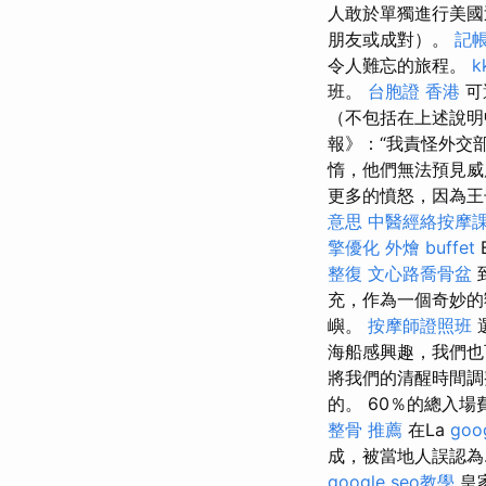
人敢於單獨進行美國
朋友或成對）。
記
令人難忘的旅程。
k
班。
台胞證 香港
可
（不包括在上述說
報》：“我責怪外交
惰，他們無法預見
更多的憤怒，因為王
意思
中醫經絡按摩
擎優化
外燴 buffet
整復
文心路喬骨盆
充，作為一個奇妙
嶼。
按摩師證照班
海船感興趣，我們也
將我們的清醒時間調
的。 60％的總入
整骨 推薦
在La
go
成，被當地人誤認為.
google seo教學
皇家