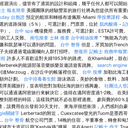
巡迴演出，儘管有了適當的設計和組織，幾乎任何人都可以開始
帳士 報名簡章
美國團隊的經驗豐富的旅行社將為您提供所有重要
kday 台胞證
預定的航班和轉移布達佩斯-Miami
學按摩課程
-B
選的道路保險（5％），可選計劃，門票票，位於
肌肉酸痛
-
記
明中）。
台中 spa
機場費用，服務費，可選計劃，ESTA許可費。
部的工人災難。
南屯推拿
士林 推拿
台中精油按摩
” “無能為力
威廉和凱瑟琳可以遇到的問題。
台中 整骨
但是，牙買加的Tren
子夫婦通過電線圍欄向人群打招呼。
整復所
記帳士 稅務申報實
課程
許多人不喜歡這對夫婦1953年的路虎。 在Khamlia村，鼓在鼓
Berberek的能源部落音樂娛樂並邀請遊客跳舞。
search engine
到達Merzoug，在沙丘中的帳篷裡住宿。
台中 按摩
加勒比海工
的額外計劃。
台中排毒養生館
游泳酒店，美妙的食物，飲料，加
選擇美國旅行，並表明您對加勒比海的旅行感興趣。
社團法人登
可以通過邁阿密旅行來解決它，值得在邁阿密度過1-2晚。 在
整到那裡的時區，這樣我們就不必在那裡適應。 參與費的60％
場費，該費用在出發前30天支付。 東海岸很想衝浪，人們感到自
ogle關鍵字
Lerbertad的附近，Cuexcatee發光的Tuom是
..
台中 整骨
航空公司門票，14晚的住宿，半董事會，轉會和匈
城市大道可以用“Kasbák路”擴展，並在Anezi
記帳士 作文
To