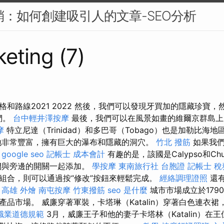
行銷：如何創建吸引人的文章-SEO分析
eting (7)
和路線2021 2022 然後，我們可以發現牙買加的隱藏珍寶
我們。
台中輕井澤按摩
最後，我們可以在風景如畫的維爾京群島上
摩
特立尼達（Trinidad）和多巴哥（Tobago）也是加勒比海
非常豐富，擁有巨大的瀑布和隱藏的洞穴。
竹北 撥筋
如果我們
。
google seo
記帳士 成本會計
有趣的是，該國是Calypso和Ch
們與旁邊的開關一起添加。
學按摩
東南旅行社 台胞證
記帳士 稅
組合，則可以通過按“修改”按鈕來輕鬆完成。
經絡調理證照
還有
。
高雄 外燴
南屯按摩
竹東撥筋
seo 是什麼
城市市場成立於179
產品市場。 威廉穿著軍裝，卡塔琳（Katalin）穿著白色連衣
職業道德規範
3月，威廉王子和他的妻子卡塔林（Katalin）在