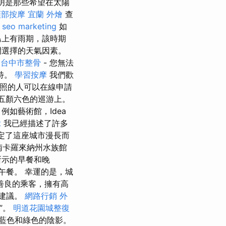
明是那些希望在太陽
頭部按摩
宜蘭 外燴
查
seo marketing
如
島上有雨期，該時期
間選擇的天氣因素。
面
台中市整骨
- 您無法
特。
學習按摩
我們歡
護照的人可以在線申請
在五顏六色的巡游上。
如藝術館，Idea
t
我已經描述了許多
定了這座城市漫長而
南卡羅來納州水族館
所示的早餐和晚
午餐。 幸運的是，城
善良的乘客，擁有高
好建議。
網路行銷
外
”。
明道花園城整復
藍色和綠色的陰影。