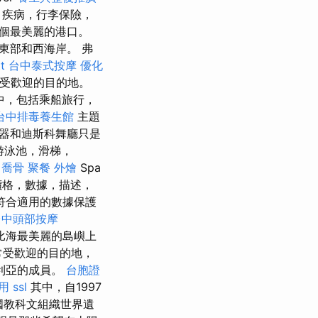
疾病，行李保險，
多個最美麗的港口。
東部和西海岸。 弗
t
台中泰式按摩
優化
最受歡迎的目的地。
中，包括乘船旅行，
台中排毒養生館
主題
器和迪斯科舞廳只是
游泳池，滑梯，
中喬骨
聚餐 外燴
Spa
價格，數據，描述，
符合適用的數據保護
台中頭部按摩
勒比海最美麗的島嶼上
常受歡迎的目的地，
利亞的成員。
台胞證
用
ssl
其中，自1997
合國教科文組織世界遺