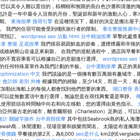
巴以其令人難以置信的，棕櫚樹和無限的長白色沙灘和清澈的海灘
也許是一年中最令人沮喪的月份，聖誕節和新年的激動人心，寒
時期。
東海按摩
搜尋引擎
在這種情況下，最好的決定是搬出屋子
。 我們的住宿可能會受到殘疾旅行者的限制。
養生整復推廣中
房間預訂。
wordpress seo
沾黏
html
台中精油按摩
單擊此處查
推拿 整復
足底按摩
我們很容易因鮮血的節奏，濃煙煙霧和辛辣
或維納斯山谷遠足來刷新。 在我們的巡航過程中，酒店與早餐
的不寬容乘客可以根據自己的意願進行選擇。
wordpress seo
的任何特殊菜單作為我們計劃的半板。
台中運動按摩
真正的美
optimization 中文
我們談論的是一個擁有數百萬個有趣城市，
 會計師 差別
外燴
根據我們的經驗，至少14天，而是一天，有
家加勒比海船上的每個人都會找到他們想要的東西。
湖口整骨
香
可以從無數選項中進行選擇，無論您是在尋找興奮還是寧靜。
使用箭頭在時間軸中向右和向左移動，您的選擇由黃色指示。
是佐治亞州最古老的城市，離查爾斯頓（Charleston）足夠近，
會計
關鍵字操作
台中肩頸按摩
其中包括Seabrook島的私人
iawah島，休閒運動，現場音樂和娛樂而聞名。 太陽從布達佩
整骨價錢
早餐後的第2天，為6,000
seo是什么
km2的Evergl