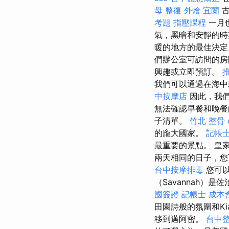
母 整復
外燴 宜蘭
古
考題
指壓課程
一月
氣，黑暗和安靜的
暖的地方的最佳決定
們辦公室可訪問的
興趣或立即預訂。
我們可以通過在海中
中按摩店
因此，我們
無法確認早餐和晚餐
子清單。
竹北 整骨
的龐大國家。
記帳士
最重要的景點。 皇
兩天相同的日子，您
台中按摩排毒
您可以
（Savannah）
國簽證
記帳士 成本
田園詩般的氛圍和K
移到邁阿密。
台中