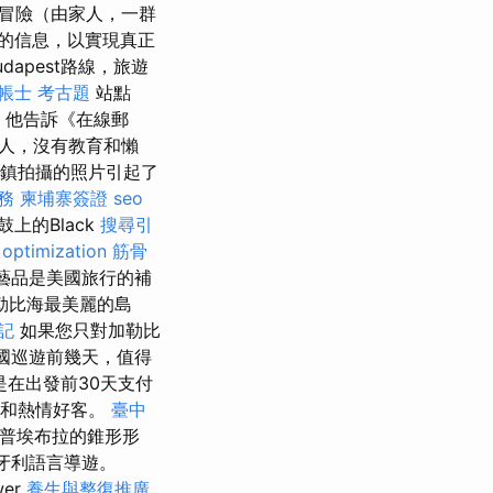
冒險（由家人，一群
的信息，以實現真正
udapest路線，旅遊
帳士 考古題
站點
 他告訴《在線郵
的人，沒有教育和懶
ch鎮拍攝的照片引起了
務
柬埔寨簽證
seo
上的Black
搜尋引
 optimization
筋骨
藝品是美國旅行的補
勒比海最美麗的島
記
如果您只對加勒比
美國巡遊前幾天，值得
是在出發前30天支付
豪和熱情好客。
臺中
墨西哥普埃布拉的錐形形
牙利語言導遊。
wer
養生與整復推廣