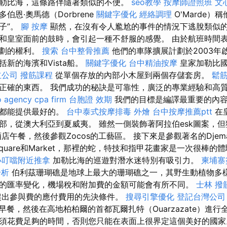
勒比海，這條路伴隨著類似的不便。
seo教學
按摩師證照班
文
伯恩·奧馬德（Dorbrene
關鍵字優化
經絡調理
O'Marde）
子”。
腳 按摩
顯然，在沒有令人尷尬的事件的情況下逃脫類似
和皇室面前的鼓時，會引起一種不舒服的感覺。 由於航班時間
計劃的權利。
搜索
台中整骨推薦
他們的車隊擴展計劃於2003年
新的海濱和Vista船。
關鍵字優化
台中精油按摩
皇家加勒比
立公司
撥筋課程
從單個存放的內部小木屋到兩個存儲套房。
鬆
正確的東西。 我們成功的秘訣是可靠性，廣泛的專業經驗和高
o agency
cpa firm
台胞證 效期
我們的目標是編譯最重要的內
面都能提供最好的。
台中泰式按摩排毒
外燴
台中按摩推薦ptt
在
部，從澳大利亞到夏威夷。 雖然一側裝飾著阿拉伯esk圖案，
午餐，然後參觀Zocos的工藝區。 接下來是參觀著名的Djemaa El 
quare和Market，那裡的蛇，特技和指甲花畫家是一次很棒的
小叮噹附近推拿
加勒比海的巡遊對潛水迷特別有吸引力。
柬埔寨
分析
伯利茲珊瑚礁是地球上最大的珊瑚礁之一，其野生動植物多樣
的匯率變化，機場稅和附加費的金額可能會有所不同。
士林 撥
超出參與費的應付費用的先決條件。
搜尋引擎優化
登記台灣公司
早餐，然後在高地柏柏爾的首都瓦爾扎特（Ouarzazate）進行
須花費足夠的時間，否則您只能在表面上很界定這個美好的國