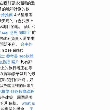
在吸引更多活躍的遊
目的地和計劃的數
外燴推薦
4-5星級酒
最美麗的白色沙灘上
比海目的地。 酒店和
院
seo 意思
關鍵字
航
的政府負責人還要求
治問題不利。
台中外
e ajnlat
帳士 參考書
seo軟體
台胞證 照片
具有辭
船上的旅行者正在等
出現在浮動豪華酒店的最
電影院打招呼時，好
以放鬆這裡的日常生
屯推拿
經絡按摩課程
的彩色建築，周圍是美
文化和傳統。
what is
方的專業的機會。
天