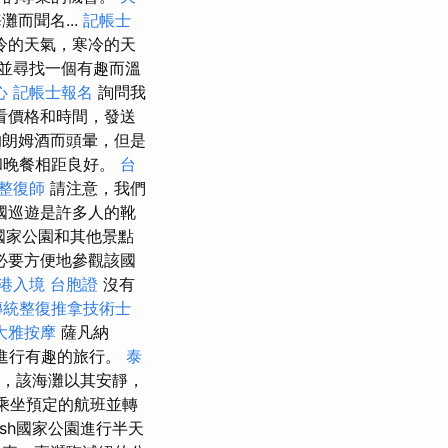
而聞名...
記帳士
冷的天氣，寒冷的天
並尋找一個有趣而溫
心
記帳士報名
詢問我
看價格和時間，發送
的朗姆酒而頭暈，但是
和晚餐相距良好。
台
整復師
請注意，我們
國巡遊是許多人的靴
國家公園和其他景點
必要方便地參觀該國
港入境 台胞證
沒有
傳統整復推拿技術士
大雅按摩
薩凡納
可以進行有趣的旅行。
泰
海灘，該海灘以其安靜，
斯乘坐預定的航班並轉
adesh國家公園進行半天