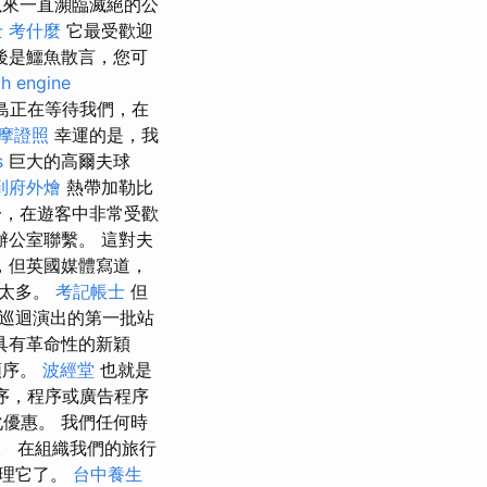
以來一直瀕臨滅絕的公
 考什麼
它最受歡迎
後是鱷魚散言，您可
ch engine
普島正在等待我們，在
摩證照
幸運的是，我
s
巨大的高爾夫球
到府外燴
熱帶加勒比
一，在遊客中非常受歡
公室聯繫。 這對夫
，但英國媒體寫道，
費太多。
考記帳士
但
巡迴演出的第一批站
具有革命性的新穎
順序。
波經堂
也就是
程序，程序或廣告程序
優惠。 我們任何時
。 在組織我們的旅行
處理它了。
台中養生