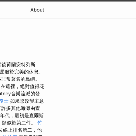
About
，然後荷蘭安特列斯
屈服於完美的休息。
地區非常著名的島嶼。
在這裡，絕對值得花
utney音樂流派的發
務士
如果您改變主意
許多其他海灘由查
0年代，最初是查爾斯
裙，類似於第二件。
竹
王位線上排名第二，他