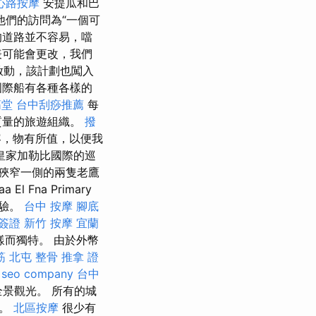
心路按摩
安提瓜和巴
稱他們的訪問為“一個可
的道路並不容易，噹
表可能會更改，我們
啟動，該計劃也闖入
國際船有各種各樣的
筋堂
台中刮痧推薦
每
質量的旅遊組織。
撥
容，物有所值，以便我
皇家加勒比國際的巡
但狹窄一側的兩隻老鷹
Fna Primary
體驗。
台中 按摩
腳底
簽證
新竹 按摩
宜蘭
而獨特。 由於外幣
筋
北屯 整骨
推拿 證
seo company
台中
全景觀光。 所有的城
家。
北區按摩
很少有