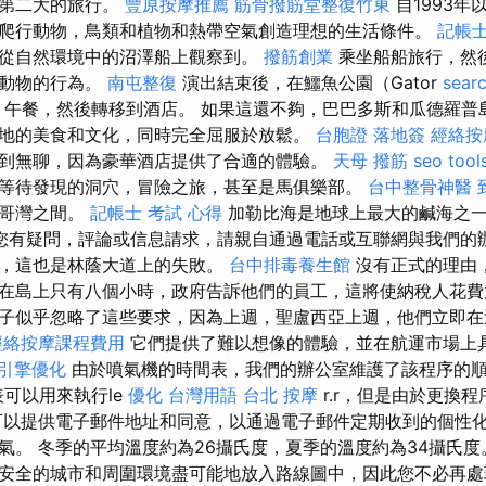
國第二大的旅行。
豐原按摩推薦
筋骨撥筋堂整復竹東
自1993年
爬行動物，鳥類和植物和熱帶空氣創造理想的生活條件。
記帳士
從自然環境中的沼澤船上觀察到。
撥筋創業
乘坐船船旅行，然
解動物的行為。
南屯整復
演出結束後，在鱷魚公園（Gator
sear
k）午餐，然後轉移到酒店。 如果這還不夠，巴巴多斯和瓜德羅
地的美食和文化，同時完全屈服於放鬆。
台胞證 落地簽
經絡按
到無聊，因為豪華酒店提供了合適的體驗。
天母 撥筋
seo tool
等待發現的洞穴，冒險之旅，甚至是馬俱樂部。
台中整骨神醫
西哥灣之間。
記帳士 考試 心得
加勒比海是地球上最大的鹹海之
您有疑問，評論或信息請求，請親自通過電話或互聯網與我們的辦
出，這也是林蔭大道上的失敗。
台中排毒養生館
沒有正式的理由
在島上只有八個小時，政府告訴他們的員工，這將使納稅人花
子似乎忽略了這些要求，因為上週，聖盧西亞上週，他們立即在
經絡按摩課程費用
它們提供了難以想像的體驗，並在航運市場上
引擎優化
由於噴氣機的時間表，我們的辦公室維護了該程序的
表可以用來執行le
優化 台灣用語
台北 按摩
r.r，但是由於更換
可以提供電子郵件地址和同意，以通過電子郵件定期收到的個性化
氣。 冬季的平均溫度約為26攝氏度，夏季的溫度約為34攝氏度
安全的城市和周圍環境盡可能地放入路線圖中，因此您不必再