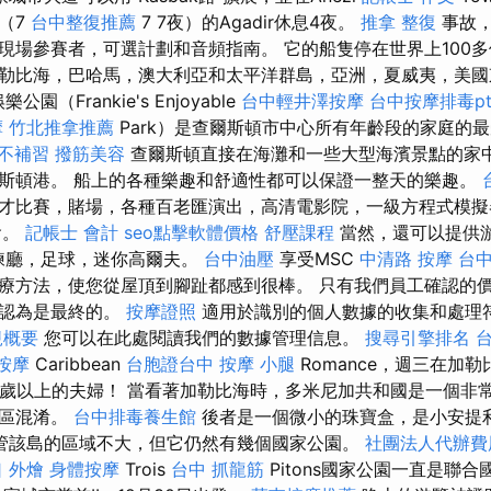
r（7
台中整復推薦
7 7夜）的Agadir休息4夜。
推拿 整復
事故，
現場參賽者，可選計劃和音頻指南。 它的船隻停在世界上100
勒比海，巴哈馬，澳大利亞和太平洋群島，亞洲，夏威夷，美國
公園（Frankie's Enjoyable
台中輕井澤按摩
台中按摩排毒pt
摩
竹北推拿推薦
Park）是查爾斯頓市中心所有年齡段的家庭的
 不補習
撥筋美容
查爾斯頓直接在海灘和一些大型海濱景點的家
斯頓港。 船上的各種樂趣和舒適性都可以保證一整天的樂趣。
才比賽，賭場，各種百老匯演出，高清電影院，一級方程式模擬
會。
記帳士 會計
seo點擊軟體價格
舒壓課程
當然，還可以提供
，訓練廳，足球，迷你高爾夫。
台中油壓
享受MSC
中清路 按摩
台
療方法，使您從屋頂到腳趾都感到很棒。 只有我們員工確認的
被認為是最終的。
按摩證照
適用於識別的個人數據的收集和處理
規概要
您可以在此處閱讀我們的數據管理信息。
搜尋引擎排名
按摩
Caribbean
台胞證台中
按摩 小腿
Romance，週三在加
8歲以上的夫婦！ 當看著加勒比海時，多米尼加共和國是一個非
社區混淆。
台中排毒養生館
後者是一個微小的珠寶盒，是小安提
管該島的區域不大，但它仍然有幾個國家公園。
社團法人代辦費
 外燴
身體按摩
Trois
台中 抓龍筋
Pitons國家公園一直是聯