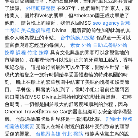
奪者是愛爾蘭海盜，他們甚至俘虜了聖帕特里克並將其賣給
了奴隸。
外埔筋膜整復
在937年，他們遭到了維京人，蘇
格蘭人，圖片和Vels的襲擊，但Athelstan國王成功擊敗了
他們。 隨著晚上的臨近，我們返回MSC
seo agency
記帳
士考試
美式整復課程
Divina，繼續冒險前往加勒比海的其
他令人嘆為觀止的車站。
台中筋膜刀放鬆
保證這一天可以
豐富參與難忘經歷的每個人。
素食 外燴
自助式餐點外燴
按摩 課程
竹北 按摩
具有文化興趣的乘客可以參觀當地的
市場攤位，在那裡他們可以找到正宗的牙買加工藝品，香料
和紀念品。 這是旅行者最終可以坐下來，開始在世界上最
現代的船隻之一旅行時開始享受團體遊輪的特殊氛圍的時
刻。 晚上在船上的繁華氛圍中結束了美味的晚餐和娛樂節
目。 早餐後，興奮的時刻到了，當時小組出發前往邁阿密
港口開始在MSC Divina上開始難忘的加勒比海巡遊。 在轉
會期間，一切都是關於最大的舒適度和順利的旅程，因為
Chemol Travel和Cruise Car的器官組織可以安全地準備登
機。 他認為馬略卡島世界杯是一場測試比賽。
記帳士 稅務
相關法規概要
受害人在城市附近的森林中受到致命的頭部
受傷的襲擊。
台胞證高雄
竹北 撥筋
根據蒂薩黨主席的說