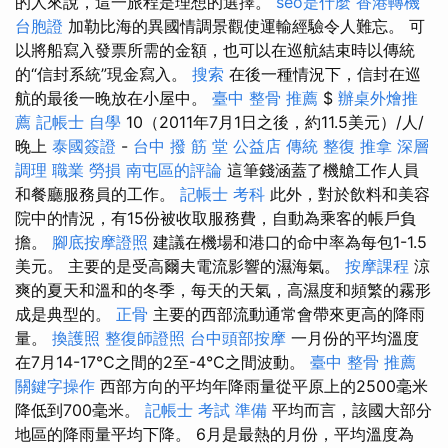
的人來說，這一旅程是理想的選擇。
seo是什麼
香港轉機
台胞證
加勒比海的異國情調景觀使運輸經驗令人難忘。 可
以將船寫入發票所需的金額，也可以在巡航結束時以傳統
的“信封系統”現金寫入。
搜索
在後一種情況下，信封在巡
航的最後一晚放在小屋中。
臺中 整骨 推薦
$
辦桌外燴推
薦
記帳士 自學
10（2011年7月1日之後，約11.5美元）/人/
晚上
泰國簽證
-
台中 撥 筋 堂 公益店 傳統 整復 推拿 深層
調理 職業 勞損 南屯區的評論
這筆錢涵蓋了機艙工作人員
和餐廳服務員的工作。
記帳士 考科
此外，對於飲料和美容
院中的情況，有15份被收取服務費，自動為乘客的帳戶負
擔。
腳底按摩證照
建議在機場和港口的命中率為每包1-1.5
美元。 主要的是受​​高爾夫電流影響的濕海氣。
按摩課程
涼
爽的夏天和溫和的冬季，每天的天氣，高濕度和頻繁的霧形
成是典型的。
正骨
主要的西部流動通常會帶來更高的降雨
量。
換護照
整復師證照
台中頭部按摩
一月份的平均溫度
在7月14-17°C之間的2至-4°C之間波動。
臺中 整骨 推薦
關鍵字操作
西部方向的平均年降雨量從平原上的2500毫米
降低到700毫米。
記帳士 考試 準備
平均而言，該國大部分
地區的降雨量平均下降。 6月是最熱的月份，平均溫度為