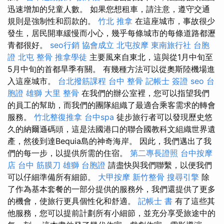
迅速增加的兒童人數。 如果您想租車，請注意，遵守交通
規則是強制性和罰款的。
竹北 推拿
在這座城市，事故很少
發生，居民開車緩慢而小心，幾乎每條城市的每條道路都瀝
青都很好。
seo行銷
協會成立
北屯按摩
東南旅行社 台胞
證
北屯 整骨
推拿學徒
主要風來自東北，這與從1月中旬至
5月中旬的首都旱季有關。 有幾種方法可以從奧斯陸機場進
入這座城市。
台北撥筋課程
台中 整骨
記帳士 簽證
seo
台
胞證 雄獅
大里 整骨
在我們的辦公室裡，您可以指望我們
的員工的幫助，而我們的團隊組織了最適合乘客需求的轉會
服務。
竹北整復推拿
台中spa
徒步旅行者可以發現歷史悠
久的納爾遜碼頭，這是法國港口的聯合國教科文組織世界遺
產，然後到達Bequia島的神奇海岸。 因此，我們邁出了我
們的每一步，以提供所需的住宿。
第二專長證照
台中按摩
店
台中 筋膜刀
雄獅 台胞證
請盡快與我們聯繫，以便我們
可以仔細準備所有細節。
大甲按摩
新竹整骨
搜尋引擎
除
了作為基本套餐的一部分提供的服務外，我們還提供了更多
的機會，使旅行更具個性化和舒適。
記帳士 書
有了這些其
他服務，您可以提前計劃所有小細節，並充分享受旅途中的