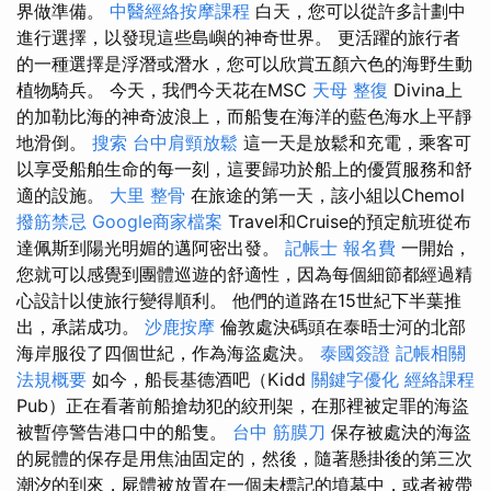
界做準備。
中醫經絡按摩課程
白天，您可以從許多計劃中
進行選擇，以發現這些島嶼的神奇世界。 更活躍的旅行者
的一種選擇是浮潛或潛水，您可以欣賞五顏六色的海野生動
植物騎兵。 今天，我們今天花在MSC
天母 整復
Divina上
的加勒比海的神奇波浪上，而船隻在海洋的藍色海水上平靜
地滑倒。
搜索
台中肩頸放鬆
這一天是放鬆和充電，乘客可
以享受船舶生命的每一刻，這要歸功於船上的優質服務和舒
適的設施。
大里 整骨
在旅途的第一天，該小組以Chemol
撥筋禁忌
Google商家檔案
Travel和Cruise的預定航班從布
達佩斯到陽光明媚的邁阿密出發。
記帳士 報名費
一開始，
您就可以感覺到團體巡遊的舒適性，因為每個細節都經過精
心設計以使旅行變得順利。 他們的道路在15世紀下半葉推
出，承諾成功。
沙鹿按摩
倫敦處決碼頭在泰晤士河的北部
海岸服役了四個世紀，作為海盜處決。
泰國簽證
記帳相關
法規概要
如今，船長基德酒吧（Kidd
關鍵字優化
經絡課程
Pub）正在看著前船搶劫犯的絞刑架，在那裡被定罪的海盜
被暫停警告港口中的船隻。
台中 筋膜刀
保存被處決的海盜
的屍體的保存是用焦油固定的，然後，隨著懸掛後的第三次
潮汐的到來，屍體被放置在一個未標記的墳墓中，或者被帶