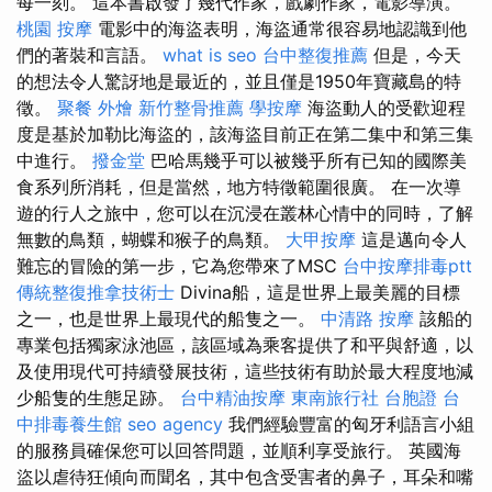
每一刻。 這本書啟發了幾代作家，戲劇作家，電影導演。
桃園 按摩
電影中的海盜表明，海盜通常很容易地認識到他
們的著裝和言語。
what is seo
台中整復推薦
但是，今天
的想法令人驚訝地是最近的，並且僅是1950年寶藏島的特
徵。
聚餐 外燴
新竹整骨推薦
學按摩
海盜動人的受歡迎程
度是基於加勒比海盜的，該海盜目前正在第二集中和第三集
中進行。
撥金堂
巴哈馬幾乎可以被幾乎所有已知的國際美
食系列所消耗，但是當然，地方特徵範圍很廣。 在一次導
遊的行人之旅中，您可以在沉浸在叢林心情中的同時，了解
無數的鳥類，蝴蝶和猴子的鳥類。
大甲按摩
這是邁向令人
難忘的冒險的第一步，它為您帶來了MSC
台中按摩排毒ptt
傳統整復推拿技術士
Divina船，這是世界上最美麗的目標
之一，也是世界上最現代的船隻之一。
中清路 按摩
該船的
專業包括獨家泳池區，該區域為乘客提供了和平與舒適，以
及使用現代可持續發展技術，這些技術有助於最大程度地減
少船隻的生態足跡。
台中精油按摩
東南旅行社 台胞證
台
中排毒養生館
seo agency
我們經驗豐富的匈牙利語言小組
的服務員確保您可以回答問題，並順利享受旅行。 英國海
盜以虐待狂傾向而聞名，其中包含受害者的鼻子，耳朵和嘴