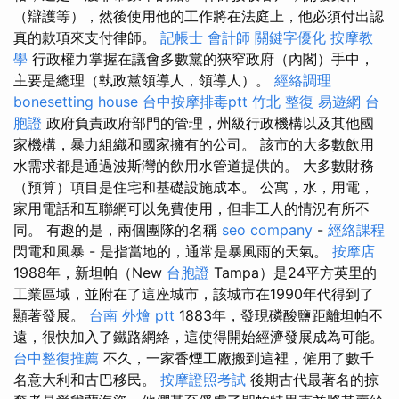
（辯護等），然後使用他的工作將在法庭上，他必須付出認
真的款項來支付律師。
記帳士 會計師
關鍵字優化
按摩教
學
行政權力掌握在議會多數黨的狹窄政府（內閣）手中，
主要是總理（執政黨領導人，領導人）。
經絡調理
bonesetting house
台中按摩排毒ptt
竹北 整復
易遊網 台
胞證
政府負責政府部門的管理，州級行政機構以及其他國
家機構，暴力組織和國家擁有的公司。 該市的大多數飲用
水需求都是通過波斯灣的飲用水管道提供的。 大多數財務
（預算）項目是住宅和基礎設施成本。 公寓，水，用電，
家用電話​​和互聯網可以免費使用，但非工人的情況有所不
同。 有趣的是，兩個團隊的名稱
seo company
-
經絡課程
閃電和風暴 - 是指當地的，通常是暴風雨的天氣。
按摩店
1988年，新坦帕（New
台胞證
Tampa）是24平方英里的
工業區域，並附在了這座城市，該城市在1990年代得到了
顯著發展。
台南 外燴 ptt
1883年，發現磷酸鹽距離坦帕不
遠，很快加入了鐵路網絡，這使得開始經濟發展成為可能。
台中整復推薦
不久，一家香煙工廠搬到這裡，僱用了數千
名意大利和古巴移民。
按摩證照考試
後期古代最著名的掠