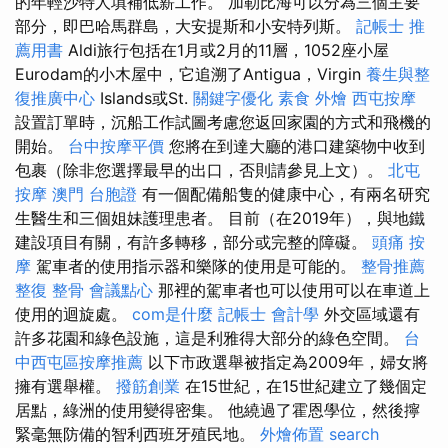
的年輕沙特人填補低薪工作。 加勒比海可以分為三個主要
部分，即巴哈馬群島，大安提斯和小安特列斯。
記帳士 推
薦用書
Aldi旅行包括在1月或2月的11層，1052座小屋
Eurodam的小木屋中，它追溯了Antigua，Virgin
養生與整
復推廣中心
Islands或St.
關鍵字優化
素食 外燴
西屯按摩
設置訂單時，沉船工作試圖考慮您返回家園的方式和飛機的
開始。
台中按摩平價
您將在到達大廳的港口建築物中收到
包裹（除非您選擇最早的出口，否則請參見上文）。
北屯
按摩
澳門 台胞證
有一個配備船隻的健康中心，有兩名研究
生醫生和三個姐妹護理患者。 目前（在2019年），與地鐵
建設項目有關，有許多轉移，部分或完整的障礙。
頭痛 按
摩
駕車者的使用指示器和樂隊的使用是可能的。
整骨推薦
整復 整骨
會議點心
那裡的駕車者也可以使用可以在車道上
使用的迴旋處。
com是什麼
記帳士 會計學
外交區域還有
許多花園和綠色設施，這是利雅得大部分的綠色空間。
台
中西屯區按摩推薦
以下市政選舉被指定為2009年，婦女將
擁有選舉權。
撥筋創業
在15世紀，在15世紀建立了幾個定
居點，綠洲的使用變得密集。 他繞過了霍恩學位，然後擰
緊毫無防備的智利西班牙殖民地。
外燴佈置
search