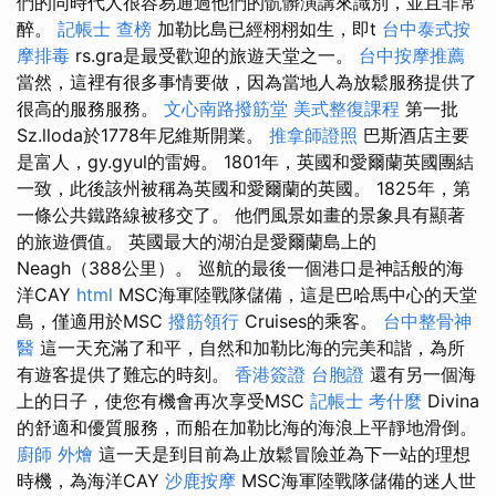
們的同時代人很容易通過他們的骯髒演講來識別，並且非常
醉。
記帳士 查榜
加勒比島已經栩栩如生，即t
台中泰式按
摩排毒
rs.gra是最受歡迎的旅遊天堂之一。
台中按摩推薦
當然，這裡有很多事情要做，因為當地人為放鬆服務提供了
很高的服務服務。
文心南路撥筋堂
美式整復課程
第一批
Sz.lloda於1778年尼維斯開業。
推拿師證照
巴斯酒店主要
是富人，gy.gyul的雷姆。 1801年，英國和愛爾蘭英國團結
一致，此後該州被稱為英國和愛爾蘭的英國。 1825年，第
一條公共鐵路線被移交了。 他們風景如畫的景象具有顯著
的旅遊價值。 英國最大的湖泊是愛爾蘭島上的
Neagh（388公里）。 巡航的最後一個港口是神話般的海
洋CAY
html
MSC海軍陸戰隊儲備，這是巴哈馬中心的天堂
島，僅適用於MSC
撥筋領行
Cruises的乘客。
台中整骨神
醫
這一天充滿了和平，自然和加勒比海的完美和諧，為所
有遊客提供了難忘的時刻。
香港簽證 台胞證
還有另一個海
上的日子，使您有機會再次享受MSC
記帳士 考什麼
Divina
的舒適和優質服務，而船在加勒比海的海浪上平靜地滑倒。
廚師 外燴
這一天是到目前為止放鬆冒險並為下一站的理想
時機，為海洋CAY
沙鹿按摩
MSC海軍陸戰隊儲備的迷人世