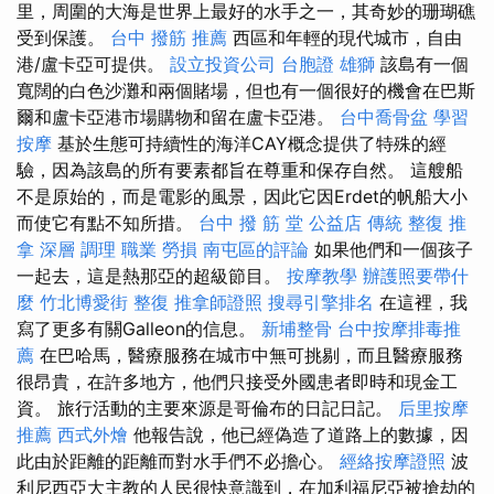
里，周圍的大海是世界上最好的水手之一，其奇妙的珊瑚礁
受到保護。
台中 撥筋 推薦
西區和年輕的現代城市，自由
港/盧卡亞可提供。
設立投資公司
台胞證 雄獅
該島有一個
寬闊的白色沙灘和兩個賭場，但也有一個很好的機會在巴斯
爾和盧卡亞港市場購物和留在盧卡亞港。
台中喬骨盆
學習
按摩
基於生態可持續性的海洋CAY概念提供了特殊的經
驗，因為該島的所有要素都旨在尊重和保存自然。 這艘船
不是原始的，而是電影的風景，因此它因Erdet的帆船大小
而使它有點不知所措。
台中 撥 筋 堂 公益店 傳統 整復 推
拿 深層 調理 職業 勞損 南屯區的評論
如果他們和一個孩子
一起去，這是熱那亞的超級節目。
按摩教學
辦護照要帶什
麼
竹北博愛街 整復
推拿師證照
搜尋引擎排名
在這裡，我
寫了更多有關Galleon的信息。
新埔整骨
台中按摩排毒推
薦
在巴哈馬，醫療服務在城市中無可挑剔，而且醫療服務
很昂貴，在許多地方，他們只接受外國患者即時和現金工
資。 旅行活動的主要來源是哥倫布的日記日記。
后里按摩
推薦
西式外燴
他報告說，他已經偽造了道路上的數據，因
此由於距離的距離而對水手們不必擔心。
經絡按摩證照
波
利尼西亞大主教的人民很快意識到，在加利福尼亞被搶劫的