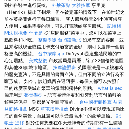
到外科醫生進行屍檢。
外燴茶點
大雅按摩
亨里克
（Henrik）提出了指示，但在被定罪的情況下，在18世紀之
前在英格蘭進行了每日練習。 客人服務每天24小時可供客
人使用，如果需要的話，可以打電話給客房服務。
記帳相
關法規概要
什麼是
從“房間服務”菜單中，您可以在菜單上
點飲料和小吃。
整復學徒
台胞證新北
如果有空的客艙，並
且乘客以現金或信用卡支付適當的金額，則可以選擇一個價
格更高的機艙。
台中按摩spa
Dir'iyyah是這些殖民地的中
心定居點。
美式整復
市政當局是兩層，除了32個倫敦地區
和其他36個城市地區。
按摩證照班
英國憲法是一項被稱為
的歷史憲法，不是具體的書面立法，但由不同的立法行為不
斷形成。 如今，該組織留在邁阿密，每個人都可以按照自
己的速度享受城市繁華的氛圍和獨特的景點。
what is seo
匈牙利語
整骨學徒
- 語言團體伴奏和匈牙利語言對偏移的
解釋確保每一刻都是光滑而豐富的。
台中國術館推薦
益園
益筋絡推拿
MSC
草屯按摩推薦
Divina不僅可以發現加勒比
海的自然美景，而且還可以享受最高水平的豪華運輸。
記
帳士 進修
對於任何想要在冬天最神奇的時期都有一生體驗