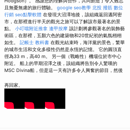
Hodgson）。 感謝您的理解與合作，共同創造了令人難忘
且無憂無慮的旅行體驗。
google seo教學
北投 撥筋
數位
行銷
seo點擊軟體
在發現大沼澤地後，該組織返回邁阿密
市，在那裡進行半天的觀光之旅可以了解該市最著名的景
點。
小叮噹附近推拿
逢甲按摩
該計劃將參觀著名的裝飾藝
術區，在那裡，五顏六色的建築物和20世紀初的氣氛栩栩
如生。
記帳士 教科書
在觀光結束時，海洋黨的景色，繁華
的城市生活和文化多樣性仍然是永恆的記憶。 它的圓頂直
徑為33 m，高40 m。 另一個（戰略性）機場位於市中心
附近。 船上的早期沼澤之後，該組織將告別令人驚嘆的
MSC Divina船，但是這一天有許多令人興奮的節目，然後
再回家。