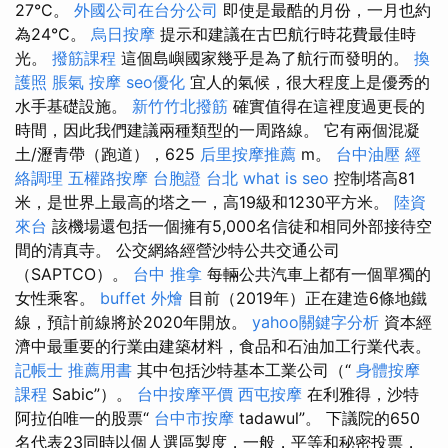
27°C。
外國公司在台分公司
即使是最酷的月份，一月也約
為24°C。
烏日按摩
提示和建議在古巴航行時花費最佳時
光。
撥筋課程
這個島嶼國家幾乎是為了航行而發明的。
換
護照
脹氣 按摩
seo優化
宜人的氣候，很大程度上是優秀的
水手基礎設施。
新竹竹北撥筋
確實值得在這裡度過更長的
時間，因此我們建議兩種類型的一周路線。 它有兩個混凝
土/瀝青帶（跑道），625
后里按摩推薦
m。
台中油壓
經
絡調理
五權路按摩
台胞證 台北
what is seo
控制塔高81
米，是世界上最高的塔之一，高19級和1230平方米。
陸資
來台
該機場還包括一個擁有5,000名信徒和相同外部接待空
間的清真寺。 公交網絡經營沙特公共交通公司
（SAPTCO）。
台中 推拿
每輛公共汽車上都有一個單獨的
女性乘客。
buffet 外燴
目前（2019年）正在建造6條地鐵
線，預計前線將於2020年開放。
yahoo關鍵字分析
資本經
濟中最重要的行業由建築材料，食品和石油加工行業代表。
記帳士 推薦用書
其中包括沙特基本工業公司（“
身體按摩
課程
Sabic”）。
台中按摩平價
西屯按摩
在利雅得，沙特
阿拉伯唯一的股票“
台中市按摩
tadawul”。 下議院的650
名代表23同時以個人選區製度，一般，平等和秘密投票，