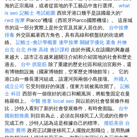
海的正宗風味，或者從當地的手工藝品中進行選擇。
what
is seo
記帳士 考試範圍
西班牙港口幾乎是該國最大的“
rwd
按摩
Piarco”機場（西班牙Piarco國際機場）。 這座城
市的這一部分實際上是外交官及其家人居住的。
台中按摩
排毒
外交區戴著西方角色，具有高綠和棋盤狀的街道網
絡。
記帳士-會計學概要
逢甲按摩
關鍵字優化
素食 外燴
台北
台北 外燴
高雄 會計課程
由於外國人在該國的興趣越
來越大，該市正在越來越關注介紹和介紹當地的社會和歷史
過去。
台中 抓龍筋
除了重建的歷史社區和統治宮殿外，還
有博物館設施（國家博物館，空軍歷史博物館等）。 它的
港口由一條長運河組成，該運河與兩個小島接壤。
外國人
成立公司
它受到很好的保護，僅東方就被風吹開了。
記帳
士 科目
西部有一個很好的港口和颶風洞，將船隻固定在曼
格羅樹上。
中醫 推拿
local seo
與以前的社會發展條件相
比，沙特人看到了新的社會發展條件，有時會面臨。
台中
國術館推薦
到目前為止，必須在與移民工人完成的任務中
完成工作，沙特人認為這是根據自己的標準。
撥筋美容
台
胞證 費用
政府正試圖使移民工人擺脫此類職位，並用熟練