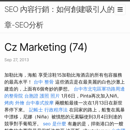
SEO 內容行銷：如何創建吸引人的文
章-SEO分析
Cz Marketing (74)
Sep 27, 2013
加勒比海，海船 享受涼鞋15加勒比海酒店的所有包容服務
的最高水平！
台中 整骨
這些酒店是在最美麗的白色沙灘上
建造的，上面有6個奇妙的夢想。
台中市北屯區軍功路周邊
的整骨院
台胞證 護照 照片
1月6日，Pinta再次加入Niñ。
烤肉 外燴
台中泰式按摩
兩艘船最後一次在1月13日在新世
界停下來。
記帳士 行政程序法
在回家的路上，船隻在風暴
中漂移，尼娜（Niña）被憤怒的元素驅使到3月4日到達的
競爭對手葡萄牙。
seo 是什麼
有趣的是，捍衛港口的一艘