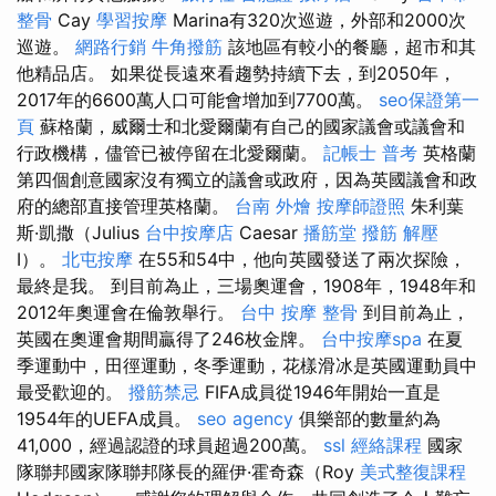
整骨
Cay
學習按摩
Marina有320次巡遊，外部和2000次
巡遊。
網路行銷
牛角撥筋
該地區有較小的餐廳，超市和其
他精品店。 如果從長遠來看趨勢持續下去，到2050年，
2017年的6600萬人口可能會增加到7700萬。
seo保證第一
頁
蘇格蘭，威爾士和北愛爾蘭有自己的國家議會或議會和
行政機構，儘管已被停留在北愛爾蘭。
記帳士 普考
英格蘭
第四個創意國家沒有獨立的議會或政府，因為英國議會和政
府的總部直接管理英格蘭。
台南 外燴
按摩師證照
朱利葉
斯·凱撒（Julius
台中按摩店
Caesar
播筋堂
撥筋 解壓
I）。
北屯按摩
在55和54中，他向英國發送了兩次探險，
最終是我。 到目前為止，三場奧運會，1908年，1948年和
2012年奧運會在倫敦舉行。
台中 按摩 整骨
到目前為止，
英國在奧運會期間贏得了246枚金牌。
台中按摩spa
在夏
季運動中，田徑運動，冬季運動，花樣滑冰是英國運動員中
最受歡迎的。
撥筋禁忌
FIFA成員從1946年開始一直是
1954年的UEFA成員。
seo agency
俱樂部的數量約為
41,000，經過認證的球員超過200萬。
ssl
經絡課程
國家
隊聯邦國家隊聯邦隊長的羅伊·霍奇森（Roy
美式整復課程