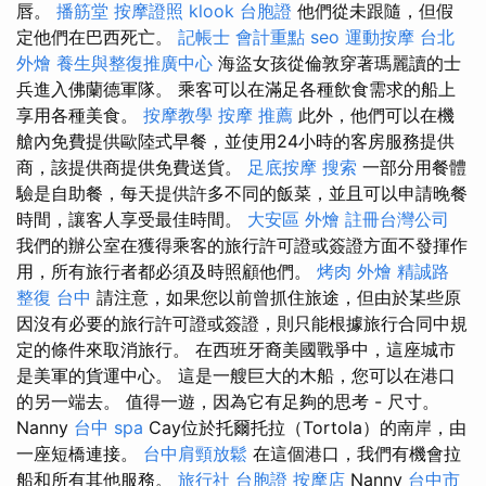
唇。
播筋堂
按摩證照
klook 台胞證
他們從未跟隨，但假
定他們在巴西死亡。
記帳士 會計重點
seo
運動按摩
台北
外燴
養生與整復推廣中心
海盜女孩從倫敦穿著瑪麗讀的士
兵進入佛蘭德軍隊。 乘客可以在滿足各種飲食需求的船上
享用各種美食。
按摩教學
按摩 推薦
此外，他們可以在機
艙內免費提供歐陸式早餐，並使用24小時的客房服務提供
商，該提供商提供免費送貨。
足底按摩
搜索
一部分用餐體
驗是自助餐，每天提供許多不同的飯菜，並且可以申請晚餐
時間，讓客人享受最佳時間。
大安區 外燴
註冊台灣公司
我們的辦公室在獲得乘客的旅行許可證或簽證方面不發揮作
用，所有旅行者都必須及時照顧他們。
烤肉 外燴
精誠路
整復 台中
請注意，如果您以前曾抓住旅途，但由於某些原
因沒有必要的旅行許可證或簽證，則只能根據旅行合同中規
定的條件來取消旅行。 在西班牙裔美國戰爭中，這座城市
是美軍的貨運中心。 這是一艘巨大的木船，您可以在港口
的另一端去。 值得一遊，因為它有足夠的思考 - 尺寸。
Nanny
台中 spa
Cay位於托爾托拉（Tortola）的南岸，由
一座短橋連接。
台中肩頸放鬆
在這個港口，我們有機會拉
船和所有其他服務。
旅行社 台胞證
按摩店
Nanny
台中市