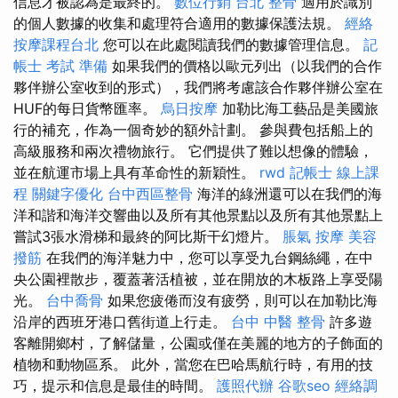
信息才被認為是最終的。
數位行銷
台北 整骨
適用於識別
的個人數據的收集和處理符合適用的數據保護法規。
經絡
按摩課程台北
您可以在此處閱讀我們的數據管理信息。
記
帳士 考試 準備
如果我們的價格以歐元列出（以我們的合作
夥伴辦公室收到的形式），我們將考慮該合作夥伴辦公室在
HUF的每日貨幣匯率。
烏日按摩
加勒比海工藝品是美國旅
行的補充，作為一個奇妙的額外計劃。 參與費包括船上的
高級服務和兩次禮物旅行。 它們提供了難以想像的體驗，
並在航運市場上具有革命性的新穎性。
rwd
記帳士 線上課
程
關鍵字優化
台中西區整骨
海洋的綠洲還可以在我們的海
洋和諧和海洋交響曲以及所有其他景點以及所有其他景點上
嘗試3張水滑梯和最終的阿比斯干幻燈片。
脹氣 按摩
美容
撥筋
在我們的海洋魅力中，您可以享受九台鋼絲繩，在中
央公園裡散步，覆蓋著活植被，並在開放的木板路上享受陽
光。
台中喬骨
如果您疲倦而沒有疲勞，則可以在加勒比海
沿岸的西班牙港口舊街道上行走。
台中 中醫 整骨
許多遊
客離開鄉村，了解儲量，公園或僅在美麗的地方的子飾面的
植物和動物區系。 此外，當您在巴哈馬航行時，有用的技
巧，提示和信息是最佳的時間。
護照代辦
谷歌seo
經絡調