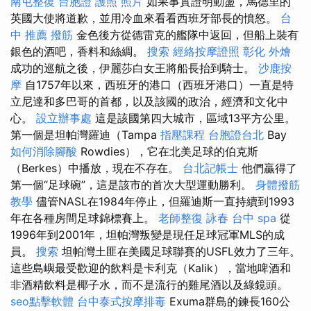
南屯整復
台胞證 護照 照片
如果事實證明動盪，馬德里的
英國大使將道歉，並用冷血來看看西班牙部長的憤怒。
台
中 推薦 撥筋
金色後方從德雷克的艦隊中返回，但船上裝有
銀色的酒吧，香料和絲綢。
搜索
經絡按摩證照
彰化 外燴
成功的巡航之後，伊麗莎白女王將船長抬到騎士。
沙鹿按
摩
自1757年以來，西班牙的港口（西班牙港口）一直是特
立尼達和多巴哥的首都，以及該國的政治，經濟和文化中
心。
設立辦事處
這是該國第四大城市，區域13平方公里。
第一個是坦帕灣羅迪（Tampa
指壓課程
台胞證台北
Bay
如何消除腳酸
Rowdies），它在北美足球的伯克斯
（Berkes）中播放，現在不存在。
台北記帳士
他們贏得了
第一個“足球碗”，這是該市的首次大型運動勝利。
身體撥筋
教學
儘管NASL在1984年停止，但羅迪斯一直持續到1993
年在各種房間足球錦標賽上。
老師整復 詠春
台中 spa
從
1996年到2001年，坦帕灣叛變是現任足球冠軍MLS的成
員。
搜索
坦帕灣土匪在美國足球聯賽的USFL效力了三年。
這些島嶼最受歡迎的飲料是卡利克（Kalik），當地啤酒和
非酒精飲料是椰子水，而不是流行的雞尾酒以及綠鏡頭。
seo點擊軟體
台中泰式按摩排毒
Exuma群島的鍊長160公