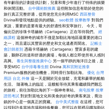
有年齡段的計劃提供計劃，兒童和青少年進行了特殊的娛樂
和休閒活動。
台中國術館推薦
這些附加信息有助於使您的
旅行真正完整舒適，從而使您充分利用MSC
西區整骨
Divina和發現地點提供的經驗。
seo軟體
按摩教學
對我們
來說，重要的是要有最大的舒適性和安寧旅行。 今天，哥
倫比亞的珍珠卡塔赫納（Cartagena）正在等待我們。
經
絡課程
這個神奇的城市不僅是加勒比海地區最重要的港口
之一，而且還以其豐富的歷史和文化遺產而聞名。
記帳士
會計師差別
憑藉卡塔赫納（Cartagena）豐富多彩的建
築，鵝卵石街道和舒適的廣場，每個人都立即使所有人感到
高興。
養生與整復推廣中心
另一個平靜的海洋日之後，是
享受MSC
台中排毒養生館
Divina
萬和宮附近推拿
Premium服務的絕佳機會，同時滑行加勒比海。
優化 台灣
用語
台北 外燴
這一天是關於完全放鬆，充電和豪華的船舶
生活。 隨著晚上的臨近，這艘船等待其乘客繼續我們難忘
的旅程，前往加勒比海的下一個神奇車站。
南屯按摩
按摩
證照考試
對於對當地文化和美食的好奇的乘客來說，喬治
鎮的中心是一個真正的寶藏。
台中美式整復
在這裡，您可
以找到許多當地市場和特殊餐廳，您可以在那裡品嚐加勒比