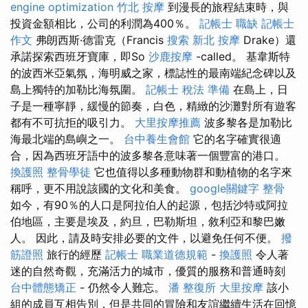
engine optimization
竹北 按摩
到漫長的旅程結束時，與
投資金額相比，公司的利潤為400％。
記帳士 職缺
記帳士
作文
弗朗西斯·德雷克（Francis
搜索
新北 按摩
Drake）還
承諾探索西班牙寶庫，即So
沙鹿按摩
-called。 基韋斯特
的波西米亞氣氛，海明威之家，標誌性的最南端紀念碑以及
島上獨特的加勒比海氛圍。
記帳士 稅法 準備
在島上，日
子是一種寧靜，緩慢的節奏，白色，精緻的沙灘對所有遊客
都有不可抗拒的吸引力。
大里按摩推薦
波多黎各是加勒比
海最北端的島嶼之一。
台中養生會館
它的名字確實很適
合，因為西班牙語中的波多黎各意味著一個豐富的港口。
換護照
整骨學徒
它也值得以多種動物群和動植物的名字來
稱呼，更不用說該國的文化和美食。
google關鍵字
整骨
如今，有90％的人口是阿拉伯人的起源，包括沙特或阿拉
伯地區，主要是埃及，約旦，巴勒斯坦，敘利亞和黎巴嫩
人。 因此，請及時安排必要的文件，以避免任何不便。
撥
筋證照
旅行的經歷
記帳士 職業道德規範
-
換護照
令人著
迷的自然奇觀，充滿活力的城市，優質的服務和普通時刻
台中體態矯正
- 仍然令人難忘。
潘 整復所
大里按摩
該小
組的成員互相告別，但是共同的冒險和友誼繼續生活在回憶