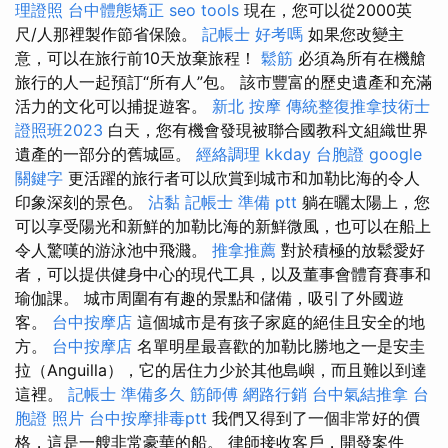
理證照
台中體態矯正
seo tools
現在，您可以從2000英
尺/人那裡製作節省保險。
記帳士 好考嗎
如果您改變主
意，可以在旅行前10天放棄旅程！
鬆筋
必須為所有在機艙
旅行的人一起預訂“所有人”包。 該市豐富的歷史遺產和充滿
活力的文化可以捕捉遊客。
新北 按摩
傳統整復推拿技術士
證照班2023
白天，您有機會發現被聯合國教科文組織世界
遺產的一部分的舊城區。
經絡調理
kkday 台胞證
google
關鍵字
更活躍的旅行者可以欣賞到城市和加勒比海的令人
印象深刻的景色。
沾黏
記帳士 準備 ptt
躺在曬太陽上，您
可以享受陽光和新鮮的加勒比海的新鮮微風，也可以在船上
令人驚嘆的游泳池中飛濺。
推拿推薦
對於積極的放鬆愛好
者，可以提供健身中心的現代工具，以及董事會體育賽事和
瑜伽課。 城市周圍有有趣的景點和儲備，吸引了外國遊
客。
台中按摩店
這個城市是有孩子家庭的絕佳且安全的地
方。
台中按摩店
名單明星最喜歡的加勒比勝地之一是安圭
拉（Anguilla），它的居住力少於其他島嶼，而且難以到達
這裡。
記帳士 準備多久
筋師傅
網路行銷
台中氣結推拿
台
胞證 照片
台中按摩排毒ptt
我們又得到了一個非常好的價
格，這是一艘非常豪華的船。 律師接收客戶，開發案件