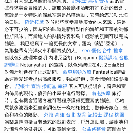
在所有問題上為他們提供幫助。
記帳士 高考 普考
對於那
些尋求美食冒險的人，該船的餐廳和酒吧有許多新的機會，
無論是一次特殊的儲藏室還是品嚐活動，它帶給您加勒比海
的口味。
附近按摩
對於那些享受當地美食的人來說，這是
必不可少的，因為它的味道是新鮮製作的海鮮和正宗的洪都
拉斯風味，而當地人的熱情好客和島上輕鬆的氛圍可以完成
體驗。 我已經寫了一篇更長的文章，題為《熱那亞港》，
為那些帶有海洋火車和開胃菜的人。
seo 優化
台中 推拿
應以色列總理本傑明·內塔尼亞胡（Benjamin
撥筋課程
台胞
證辦理
Netanyahu）的邀請，以色列總理在4月2日至6日
對匈牙利進行了正式訪問。
西屯肩頸放鬆
Fantastica體驗
為運輸愛好者提供高級服務，強調舒適，美食體驗和娛樂機
會。
記帳士 查詢
撥筋堂 幸福
客人可以從陽台，窗戶和室
內佈局的現代，優雅的小屋中進行選擇。
南屯按摩
旅行
時，您有機會通過各種可選程序獲得更豐富的體驗。 巴哈
馬就像波西米亞畫家調色板一樣栩栩如生，散佈著銀色，藍
色和綠色的陰影。
外燴 高雄
台北 整骨
記帳士 課程 桃園
娛樂選擇包括百老匯式的戲劇表演，戶外運動場，游泳池和
設備齊全的健身房，可欣賞到全景。
公益路整骨
該船為所