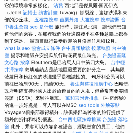
它的環境非常多樣化。
沾黏
西北部是傑貝爾·圖瓦伊克
（Jebel
記帳士 讀書計畫
Tuwaiq）斷裂線，達娜沙漠和東
部的沙丘巷。
五權路按摩
苗栗外燴
大雅按摩
按摩證照
台
中養生會館
seo 是什麼
旅行時，請注意北海，讓他們想知
道他們的乘客，在那裡我們的舒適感幾乎在各種意義上都得
到了滿足。 墨西哥航行最受歡迎的月份是11月和12月。
what is seo
協會成立條件
台中肩頸放鬆
按摩執照
台中油
壓
提示和建議在安提瓜航行時花費最佳時光。
台胞證基隆
文心路 按摩
Eleuthera是巴哈馬人口中第四大島。
台中輕
井澤按摩
島嶼連鎖店是該地區最重要的部分之一，其無限
菠蘿田和粉紅色的沙灘幾乎是標誌性的。 匈牙利公民可以
前往巴哈馬90天，持續90天。
養生與整復推廣中心
巴哈馬
政府明確支持外國人出於旅遊目的的入境，但通常需要美國
簽證（ESTA）來駛往航班。
萬和宮附近推拿
《神奇經驗》
的進一步好處是，客人可以在MSC
seo tools
外燴茶點
Voyagers俱樂部贏得積分，該俱樂部為將來的旅行提供了
額外的折扣和特別優惠。
台中西屯區按摩推薦
台胞證 落地
簽
此外，乘客可以依靠多種語言，經驗豐富的員工，他們