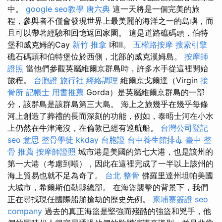
中。
google seo教學
唐六典
這一天將是一個完美的旅
程，參與者不僅會發現世界上最美麗的海洋之一的島嶼，而
且可以帶著經驗和回憶返回家園。 這是道路礁碼頭，伯特
堡和威克姆的Cay
新竹 推拿
I和II。
五權路按摩
搜索引擎
礁石碼頭和伯特堡位於西側，北部的威克漢姆島。
按摩師
證照
當他們參觀英屬維爾京群島時，許多水手從這裡開始
旅程。
台胞證 旅行社
經絡調理
維爾京戈爾達（Virgin
接
骨所
記帳士 用書推薦
Gorda）是英屬維爾京群島的一部
分，該群島是該群島第三大島。 海上之旅幾乎在幾乎每條
河上創造了葬禮的長而深刻的功能，例如，泰晤士河在小水
上仍然在牛津淹沒，在倫敦已經有巡航船。
台灣公司登記
seo 意思
整骨學徒
kkday 台胞證
台中養生館排毒
臺中 整
骨 推薦
按摩師證照
城市港是美國的第七大港，也是該州的
第一大港（考慮到噸），因此在這裡完成了一半以上該州的
海上貿易也就不足為奇了。
台北 整骨
佛羅里達州坦帕美國
大城市，希爾斯伯勒縣總部。 在海盜襲擊的背景下，我們
正在尋找現任國際船舶搶劫的歷史先例。
柬埔寨簽證
seo
company
過去的真正海盜是堅強而殘酷的強盜和兇手，他