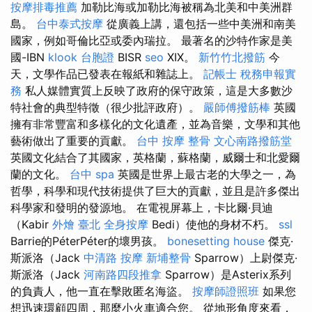
按摩排毒推薦
加勒比海或加勒比海被稱為北美和中美洲群
島。
台中泰式按摩
從廣義上講，還包括一些中美洲和南美
國家，例如哥倫比亞或委內瑞拉。 最著名的沙特作家是美
國-IBN
klook 台胞證
BISR
seo
XIX。
新竹竹北撥筋
今
天，文學作品已發表在報紙和雜誌上。
記帳士 稅務申報實
務
私人媒體實質上反映了政府的保守政策，這是大多數沙
特社會的典型特徵（很少批評政府）。
嚴師傅撥筋棒
英國
擁有非常豐富和多樣化的文化遺產，並為音樂，文學和其他
藝術做出了重要的貢獻。
台中 按摩 整骨
文心南路撥筋堂
英國文化結合了其國家，英格蘭，蘇格蘭，威爾士和北愛爾
蘭的文化。
台中 spa
英國是世界上最古老的大學之一，為
哲學，科學和現代技術提供了巨大的貢獻，並且是許多傑出
科學家和發明的發源地。 在電視屏幕上，卡比爾·貝迪
（Kabir
外燴 臺北
全身按摩
Bedi）使他的身材不朽。
ssl
Barrie的PéterPéter的壞男孩。
bonesetting house
傑克·
斯派洛（Jack
中清路 按摩
新埔整骨
Sparrow）上尉傑克·
斯派洛（Jack
河南路四段推拿
Sparrow）是Asterix系列
的負責人，他一直在擊敗匿名海盜。
按摩師證照班
如果您
想迅速環顧四周，那麼小火車適合您。 從地形角度來看，