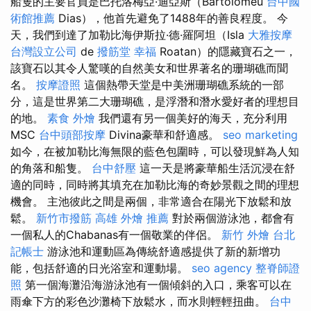
船隻的主要官員是巴托洛梅亞·迪亞斯（Bartolomeu
台中國
術館推薦
Dias），他首先避免了1488年的善良程度。 今
天，我們到達了加勒比海伊斯拉·德·羅阿坦（Isla
大雅按摩
台灣設立公司
de
撥筋堂 幸福
Roatan）的隱藏寶石之一，
該寶石以其令人驚嘆的自然美女和世界著名的珊瑚礁而聞
名。
按摩證照
這個熱帶天堂是中美洲珊瑚礁系統的一部
分，這是世界第二大珊瑚礁，是浮潛和潛水愛好者的理想目
的地。
素食 外燴
我們還有另一個美好的海天，充分利用
MSC
台中頭部按摩
Divina豪華和舒適感。
seo marketing
如今，在被加勒比海無限的藍色包圍時，可以發現鮮為人知
的角落和船隻。
台中舒壓
這一天是將豪華船生活沉浸在舒
適的同時，同時將其填充在加勒比海的奇妙景觀之間的理想
機會。 主池彼此之間是兩個，非常適合在陽光下放鬆和放
鬆。
新竹市撥筋
高雄 外燴 推薦
對於兩個游泳池，都會有
一個私人的Chabanas有一個敬業的伴侶。
新竹 外燴
台北
記帳士
游泳池和運動區為傳統舒適感提供了新的新增功
能，包括舒適的日光浴室和運動場。
seo agency
整脊師證
照
第一個海灘沿海游泳池有一個傾斜的入口，乘客可以在
雨傘下方的彩色沙灘椅下放鬆水，而水則輕輕扭曲。
台中