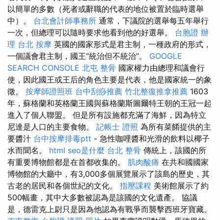
以簡單的多數（死者或辭職的代表的地位被置於臨時選舉
中）。
台北會計師事務所
通常，下議院的選舉每五年舉行
一次，但總理可以隨時要求他看到他的好選舉。
台胞證 辦
理
台北 按摩
英國的國家形式是君主制，一種政府的形式，
一個議會君主制，國王“統治但不統治”。
GOOGLE
SEARCH CONSOLE
北屯 整骨
國家權力由總理和議會行
使，因此國王或王后的角色主要是代表，他是國家統一的象
徵。
按摩師證照班
台中刮痧推薦
竹北整復推拿推薦
1603
年，蘇格蘭和英格蘭王國與蘇格蘭斯圖爾特王朝的王冠一起
進入了個人聯盟。 但是所有設施都充滿了海鮮，因為特立
尼達是人口的主要食物。
記帳士 證照
為所有菜餚提供的主
要醬汁
台中按摩排毒ptt
- 急性咖哩醬和光滑的飲料以椰子
水而聞名。
html
seo是什麼
台北 整骨
傳統上，該國的所
有重要博物館都是在首都收集的。
肌肉酸痛
在共和國國家
博物館的大廳中，有3,000多個展覽展示了該島的歷史，其
古老的居民和各個世紀的文化。
指壓課程
美術館展示了約
500幅畫，其中大多數被認為是該國的文化遺產。 協議
是，德雷克上尉只是因為他認為有戰爭而襲擊西班牙寶藏。