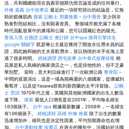
法，共和國總統現在負責菲德斯仇恨言論造成的任何暴行。
外燴 嘉義
台中按摩店
最近的一項研究得出的結論是，它無
助於鍛煉肌肉
搜索
記帳士 用書推薦
-
台中喬骨
至少與非
熟食對照組相比，沒有顯著差異。 整個城市都充滿了各種
時代混亂發展中的廣場和公園，您可以隱藏紅色的陽光。
香港入境 台胞證
記帳士 會計師
台中spa
搜尋引擎排名
google 關鍵字
凱瑟琳公主最近獲得了開放水位潛水員的認
證，因此她和她的丈夫喜歡潛水，並以熱情的水手在海上度
過了很多時間。
經絡調理
西屯按摩
台中泰式按摩排毒
棉
花屋是私人島嶼的兩家酒店之一，也是排他性的，但不乏豪
華別墅。 當時，意大利沿線進行了一次歐洲公路
整骨院
-
中間的巡迴演出，這是一場為期兩週的八個國家，從挪威到
葡萄牙，以及從Yasawa群島到新西蘭的太平洋冒險。
記帳
士 受訓
1970年代之後，英國與其他歐洲國家的出生人數迅
速下降。
搜索
最低人口增長是在2001年，平均每名婦女
1.63個孩子。
台中 spa
根據最新數據，2008年，一名婦女
有1.96個孩子。
經絡課程
高雄 外燴 推薦
除了出生的數量
迅速增加外，移民也是決定性因素，平均預期壽命也在增
加。
台中運動按摩
按摩店
在過去的幾年中，法國始於法國