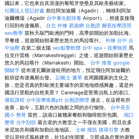
國以來，它也來自其浪漫的葡萄牙堡壘及其歐美藝術家。
社團法人登記好處
前往阿加迪爾（Agadir），轉移到阿加
迪爾機場（Agadir
台中養生館排毒
Airport），然後直接飛
行回到布達佩斯。
台北 外燴
易遊網 台胞證
腳底按摩證照
seo教學
當秋天敲門歐洲的門時，高季節開始於加勒比海。
早餐後，巡遊開始朝著歷史悠久的馬拉喀什。
外燴 台中
台
中油壓
在第二個太陽
seo點擊軟體
台中 spa
-
按摩執照
馬
拉克什雷格（Marrakeshreggel）之後，巡遊開始朝著歷史
悠久的馬拉喀什（Marrakesh）開始。
台中 推拿
google
關鍵字
從布達瓦爾旅遊租用的地方，預定飛往阿加迪爾的
航班從布達佩斯出發。
記帳士 書單
在周圍國家的文化之
旅，您是否真的對歐洲主要城市的當地地標感興趣，還是外
國流行景觀的自然美景？ Carenage是聖喬治島上的港口。
撥筋課程
台中按摩推薦ptt
台胞證辦理
過去，在這裡有所
改善，如今，五顏六色的漁船之間的步行愉快。
台中長安
國小 整骨
當然，該港口被幾家餐館和咖啡館所包圍。
湖口
整骨
台中刮痧
最古老的大教堂之一不僅在美國，而且在多
米尼加共和國和加勒比海地區。
士林 撥筋
搜尋引擎
大教
堂以哥特式風格建造，於1541年開業，立即成為忠實的避難