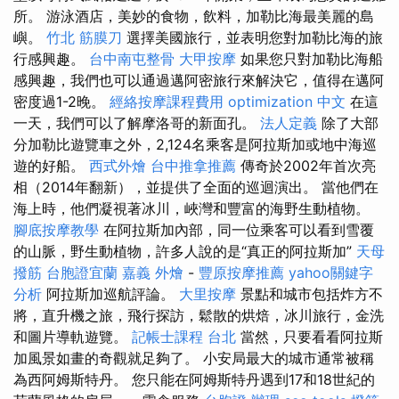
所。 游泳酒店，美妙的食物，飲料，加勒比海最美麗的島
嶼。
竹北 筋膜刀
選擇美國旅行，並表明您對加勒比海的旅
行感興趣。
台中南屯整骨
大甲按摩
如果您只對加勒比海船
感興趣，我們也可以通過邁阿密旅行來解決它，值得在邁阿
密度過1-2晚。
經絡按摩課程費用
optimization 中文
在這
一天，我們可以了解摩洛哥的新面孔。
法人定義
除了大部
分加勒比遊覽車之外，2,124名乘客是阿拉斯加或地中海巡
遊的好船。
西式外燴
台中推拿推薦
傳奇於2002年首次亮
相（2014年翻新），並提供了全面的巡迴演出。 當他們在
海上時，他們凝視著冰川，峽灣和豐富的海野生動植物。
腳底按摩教學
在阿拉斯加內部，同一位乘客可以看到雪覆
的山脈，野生動植物，許多人說的是“真正的阿拉斯加”
天母
撥筋
台胞證宜蘭
嘉義 外燴
-
豐原按摩推薦
yahoo關鍵字
分析
阿拉斯加巡航評論。
大里按摩
景點和城市包括炸方不
將，直升機之旅，飛行探訪，鬆散的烘焙，冰川旅行，金洗
和圖片導軌遊覽。
記帳士課程 台北
當然，只要看看阿拉斯
加風景如畫的奇觀就足夠了。 小安局最大的城市通常被稱
為西阿姆斯特丹。 您只能在阿姆斯特丹遇到17和18世紀的