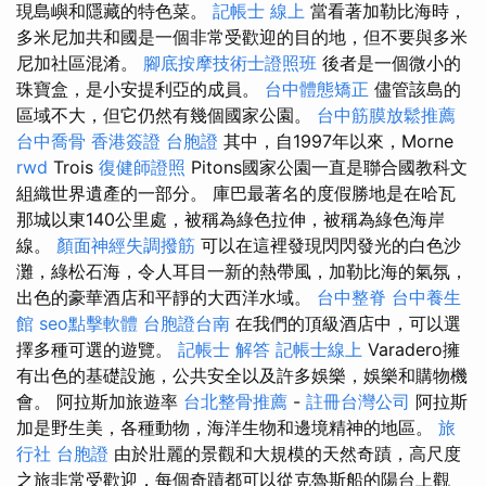
現島嶼和隱藏的特色菜。
記帳士 線上
當看著加勒比海時，
多米尼加共和國是一個非常受歡迎的目的地，但不要與多米
尼加社區混淆。
腳底按摩技術士證照班
後者是一個微小的
珠寶盒，是小安提利亞的成員。
台中體態矯正
儘管該島的
區域不大，但它仍然有幾個國家公園。
台中筋膜放鬆推薦
台中喬骨
香港簽證 台胞證
其中，自1997年以來，Morne
rwd
Trois
復健師證照
Pitons國家公園一直是聯合國教科文
組織世界遺產的一部分。 庫巴最著名的度假勝地是在哈瓦
那城以東140公里處，被稱為綠色拉伸，被稱為綠色海岸
線。
顏面神經失調撥筋
可以在這裡發現閃閃發光的白色沙
灘，綠松石海，令人耳目一新的熱帶風，加勒比海的氣氛，
出色的豪華酒店和平靜的大西洋水域。
台中整脊
台中養生
館
seo點擊軟體
台胞證台南
在我們的頂級酒店中，可以選
擇多種可選的遊覽。
記帳士 解答
記帳士線上
Varadero擁
有出色的基礎設施，公共安全以及許多娛樂，娛樂和購物機
會。 阿拉斯加旅遊率
台北整骨推薦
-
註冊台灣公司
阿拉斯
加是野生美，各種動物，海洋生物和邊境精神的地區。
旅
行社 台胞證
由於壯麗的景觀和大規模的天然奇蹟，高尺度
之旅非常受歡迎，每個奇蹟都可以從克魯斯船的陽台上觀