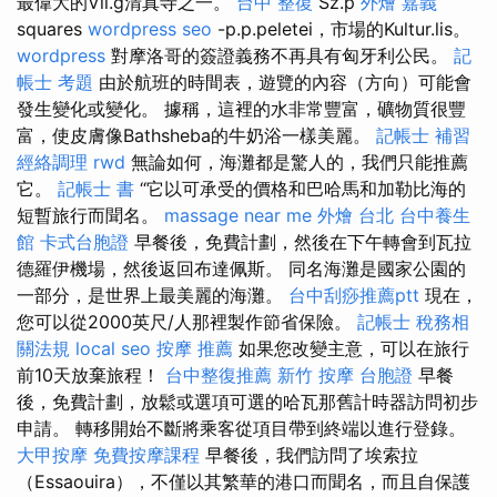
最偉大的Vil.g清真寺之一。
台中 整復
Sz.p
外燴 嘉義
squares
wordpress seo
-p.p.peletei，市場的Kultur.lis。
wordpress
對摩洛哥的簽證義務不再具有匈牙利公民。
記
帳士 考題
由於航班的時間表，遊覽的內容（方向）可能會
發生變化或變化。 據稱，這裡的水非常豐富，礦物質很豐
富，使皮膚像Bathsheba的牛奶浴一樣美麗。
記帳士 補習
經絡調理
rwd
無論如何，海灘都是驚人的，我們只能推薦
它。
記帳士 書
“它以可承受的價格和巴哈馬和加勒比海的
短暫旅行而聞名。
massage near me
外燴 台北
台中養生
館
卡式台胞證
早餐後，免費計劃，然後在下午轉會到瓦拉
德羅伊機場，然後返回布達佩斯。 同名海灘是國家公園的
一部分，是世界上最美麗的海灘。
台中刮痧推薦ptt
現在，
您可以從2000英尺/人那裡製作節省保險。
記帳士 稅務相
關法規
local seo
按摩 推薦
如果您改變主意，可以在旅行
前10天放棄旅程！
台中整復推薦
新竹 按摩
台胞證
早餐
後，免費計劃，放鬆或選項可選的哈瓦那舊計時器訪問初步
申請。 轉移開始不斷將乘客從項目帶到終端以進行登錄。
大甲按摩
免費按摩課程
早餐後，我們訪問了埃索拉
（Essaouira），不僅以其繁華的港口而聞名，而且自保護