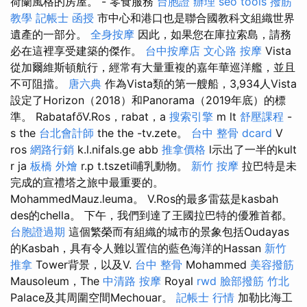
荷蘭風格的房屋。 - 零食服務
台胞證 辦理
seo tools
撥筋
教學
記帳士 函授
市中心和港口也是聯合國教科文組織世界
遺產的一部分。
全身按摩
因此，如果您在庫拉索島，請務
必在這裡享受建築的傑作。
台中按摩店
文心路 按摩
Vista
從加爾維斯頓航行，經常有大量重複的嘉年華巡洋艦，並且
不可阻擋。
唐六典
作為Vista類的第一艘船，3,934人Vista
設定了Horizo​​n（2018）和Panorama（2019年底）的標
準。 RabatafőV.Ros，rabat，a
搜索引擎
m lt
舒壓課程
-
s the
台北會計師
the the -tv.zete。
台中 整骨 dcard
V
ros
網路行銷
k.l.nifals.ge abb
推拿價格
l示出了一半的kult
r ja
板橋 外燴
r.p t.tszeti哺乳動物。
新竹 按摩
拉巴特是未
完成的宣禮塔之旅中最重要的。
MohammedMauz.leuma。 V.Ros的最多雷茲是kasbah
des的chella。 下午，我們到達了王國拉巴特的優雅首都。
台胞證過期
這個繁榮而有組織的城市的景象包括Oudayas
的Kasbah，具有令人難以置信的藍色海洋的Hassan
新竹
推拿
Tower背景，以及V.
台中 整骨
Mohammed
美容撥筋
Mausoleum，The
中清路 按摩
Royal
rwd
臉部撥筋 竹北
Palace及其周圍空間Mechouar。
記帳士 行情
加勒比海工