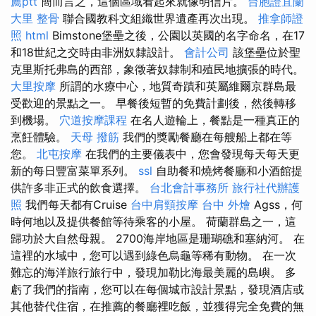
薦ptt
簡而言之，這個區域看起來就像明信片。
台胞證宜蘭
大里 整骨
聯合國教科文組織世界遺產再次出現。
推拿師證
照
html
Bimstone堡壘之後，公園以英國的名字命名，在17
和18世紀之交時由非洲奴隸設計。
會計公司
該堡壘位於聖
克里斯托弗島的西部，象徵著奴隸制和殖民地擴張的時代。
大里按摩
所謂的水療中心，地質奇蹟和英屬維爾京群島最
受歡迎的景點之一。 早餐後短暫的免費計劃後，然後轉移
到機場。
穴道按摩課程
在名人遊輪上，餐點是一種真正的
烹飪體驗。
天母 撥筋
我們的獎勵餐廳在每艘船上都在等
您。
北屯按摩
在我們的主要儀表中，您會發現每天每天更
新的每日豐富菜單系列。
ssl
自助餐和燒烤餐廳和小酒館提
供許多非正式的飲食選擇。
台北會計事務所
旅行社代辦護
照
我們每天都有Cruise
台中肩頸按摩
台中 外燴
Agss，何
時何地以及提供餐館等待乘客的小屋。 荷蘭群島之一，這
歸功於大自然母親。 2700海岸地區是珊瑚礁和塞納河。 在
這裡的水域中，您可以遇到綠色烏龜等稀有動物。 在一次
難忘的海洋旅行旅行中，發現加勒比海最美麗的島嶼。 多
虧了我們的指南，您可以在每個城市設計景點，發現酒店或
其他替代住宿，在推薦的餐廳裡吃飯，並獲得完全免費的無