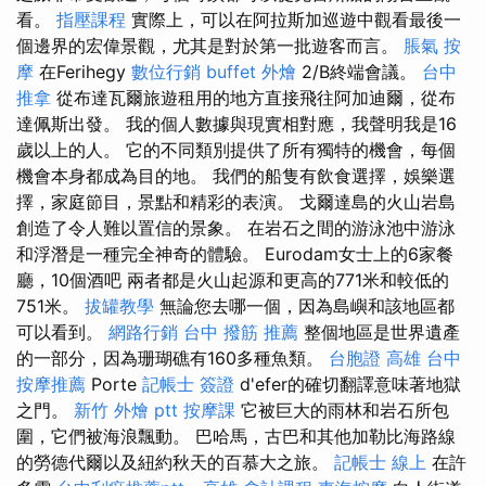
看。
指壓課程
實際上，可以在阿拉斯加巡遊中觀看最後一
個邊界的宏偉景觀，尤其是對於第一批遊客而言。
脹氣 按
摩
在Ferihegy
數位行銷
buffet 外燴
2/B終端會議。
台中
推拿
從布達瓦爾旅遊租用的地方直接飛往阿加迪爾，從布
達佩斯出發。 我的個人數據與現實相對應，我聲明我是16
歲以上的人。 它的不同類別提供了所有獨特的機會，每個
機會本身都成為目的地。 我們的船隻有飲食選擇，娛樂選
擇，家庭節目，景點和精彩的表演。 戈爾達島的火山岩島
創造了令人難以置信的景象。 在岩石之間的游泳池中游泳
和浮潛是一種完全神奇的體驗。 Eurodam女士上的6家餐
廳，10個酒吧 兩者都是火山起源和更高的771米和較低的
751米。
拔罐教學
無論您去哪一個，因為島嶼和該地區都
可以看到。
網路行銷
台中 撥筋 推薦
整個地區是世界遺產
的一部分，因為珊瑚礁有160多種魚類。
台胞證 高雄
台中
按摩推薦
Porte
記帳士 簽證
d'efer的確切翻譯意味著地獄
之門。
新竹 外燴 ptt
按摩課
它被巨大的雨林和岩石所包
圍，它們被海浪飄動。 巴哈馬，古巴和其他加勒比海路線
的勞德代爾以及紐約秋天的百慕大之旅。
記帳士 線上
在許