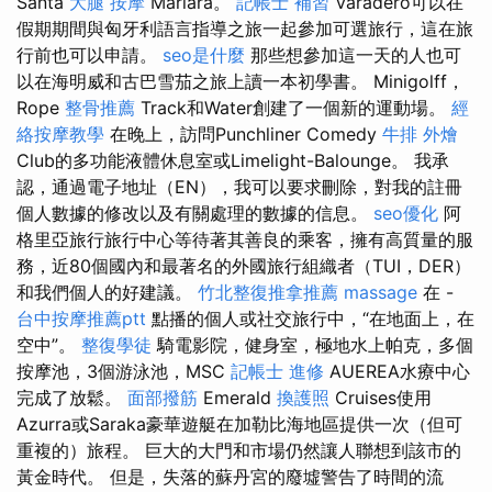
Santa
大腿 按摩
Mariara。
記帳士 補習
Varadero可以在
假期期間與匈牙利語言指導之旅一起參加可選旅行，這在旅
行前也可以申請。
seo是什麼
那些想參加這一天的人也可
以在海明威和古巴雪茄之旅上讀一本初學書。 Minigolff，
Rope
整骨推薦
Track和Water創建了一個新的運動場。
經
絡按摩教學
在晚上，訪問Punchliner Comedy
牛排 外燴
Club的多功能液體休息室或Limelight-Balounge。 我承
認，通過電子地址（EN），我可以要求刪除，對我的註冊
個人數據的修改以及有關處理的數據的信息。
seo優化
阿
格里亞旅行旅行中心等待著其善良的乘客，擁有高質量的服
務，近80個國內和最著名的外國旅行組織者（TUI，DER）
和我們個人的好建議。
竹北整復推拿推薦
massage
在 -
台中按摩推薦ptt
點播的個人或社交旅行中，“在地面上，在
空中”。
整復學徒
騎電影院，健身室，極地水上帕克，多個
按摩池，3個游泳池，MSC
記帳士 進修
AUEREA水療中心
完成了放鬆。
面部撥筋
Emerald
換護照
Cruises使用
Azurra或Saraka豪華遊艇在加勒比海地區提供一次（但可
重複的）旅程。 巨大的大門和市場仍然讓人聯想到該市的
黃金時代。 但是，失落的蘇丹宮的廢墟警告了時間的流