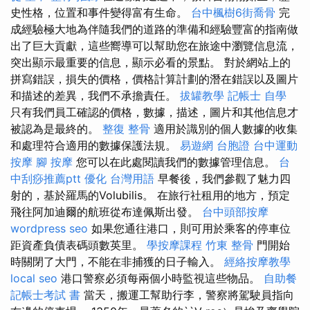
史性格，位置和事件變得富有生命。
台中楓樹6街喬骨
完
成經驗極大地為伴隨我們的道路的準備和經驗豐富的指南做
出了巨大貢獻，這些嚮導可以幫助您在旅途中瀏覽信息流，
突出顯示最重要的信息，顯示必看的景點。 對於網站上的
拼寫錯誤，損失的價格，價格計算計劃的潛在錯誤以及圖片
和描述的差異，我們不承擔責任。
拔罐教學
記帳士 自學
只有我們員工確認的價格，數據，描述，圖片和其他信息才
被認為是最終的。
整復 整骨
適用於識別的個人數據的收集
和處理符合適用的數據保護法規。
易遊網 台胞證
台中運動
按摩
腳 按摩
您可以在此處閱讀我們的數據管理信息。
台
中刮痧推薦ptt
優化 台灣用語
早餐後，我們參觀了魅力四
射的，基於羅馬的Volubilis。 在旅行社租用的地方，預定
飛往阿加迪爾的航班從布達佩斯出發。
台中頭部按摩
wordpress seo
如果您通往港口，則可用於乘客的停車位
距資產負債表碼頭數英里。
學按摩課程
竹東 整骨
門開始
時關閉了大門，不能在非捕獲的日子輸入。
經絡按摩教學
local seo
港口警察必須每兩個小時監視這些物品。
自助餐
記帳士考試 書
當天，搬運工幫助行李，警察將駕駛員指向