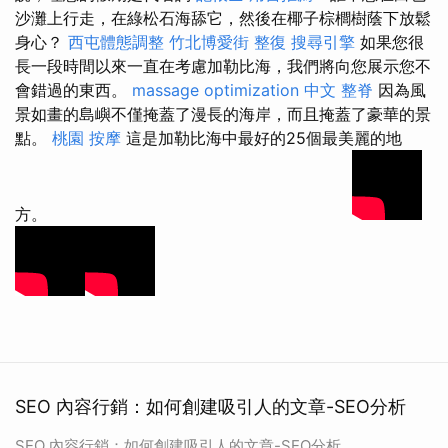
沙灘上行走，在綠松石海舔它，然後在椰子棕櫚樹蔭下放鬆
身心？
西屯體態調整
竹北博愛街 整復
搜尋引擎
如果您很
長一段時間以來一直在考慮加勒比海，我們將向您展示您不
會錯過的東西。
massage
optimization 中文
整脊
因為風
景如畫的島嶼不僅掩蓋了漫長的海岸，而且掩蓋了豪華的景
點。
桃園 按摩
這是加勒比海中最好的25個最美麗的地
方。
SEO 內容行銷：如何創建吸引人的文章-SEO分析
SEO 內容行銷：如何創建吸引人的文章-SEO分析