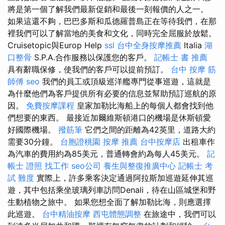
將是第一個了解我們最新促銷和最後一刻報價的人之一。
如果這還不夠，巴巴多斯和瓜德羅普島正在等待我們，在那
裡我們可以了解當地的美食和文化，同時完全屈服於放鬆。
Cruisetopic與Europ Help
ssl
台中全身按摩推薦
Italia
湖
口整骨
S.P.A.合作服務以保護您的客戶。
記帳士 書 推薦
具有辭職保修，使我們的客戶可以提前預訂。
台中 按摩
筋
師傅
seo
我們的員工或頂級巡洋艦專門從事巡遊，這就是
為什麼他們為客戶提供所有必要的信息並幫助預訂巡航的原
因。
免費按摩課程
皇家加勒比海船上的每個人都會找到他
們想要的東西。 最接近加爾維斯頓港口的機場是休斯頓愛
好國際機場。
撥筋筆
它們之間的距離為42英里，道路大約
需要30分鐘。
台胞證桃園
按摩 推薦
台中按摩店
出租車作
為汽車的費用約為85美元，普通轉會約為每人45美元。
記
帳士 證照 找工作
seo公司
養生與整復推廣中心
記帳士 考
試 難度
實際上，許多乘客決定通過阿拉斯加巡遊延伸其巡
遊，其中包括乘坐玻璃列車訪問Denali，待在山區城堡和野
生動植物之旅中。 如果您想全面了解加勒比海，則應選擇
此巡遊。
台中精油按摩
西屯體態調整
在旅途中，我們可以