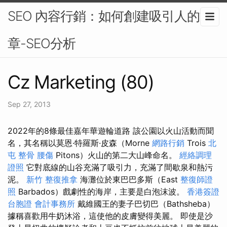
SEO 內容行銷：如何創建吸引人的文
章-SEO分析
Cz Marketing (80)
Sep 27, 2013
2022年的8條最佳嘉年華遊輪道路 該公園以火山活動而聞
名，其名稱以莫恩·特羅斯·皮森（Morne
網路行銷
Trois
北
屯 整骨
腰傷
Pitons）火山的第二大山峰命名。
經絡調理
證照
它對底線的山谷充滿了吸引力，充滿了間歇泉和熱污
泥。
新竹 整復推拿
海灘位於東巴巴多斯（East
整復師證
照
Barbados）戲劇性的海岸，主要是白泡沫波。
香港簽證
台胞證
會計事務所
戴維國王的妻子巴切巴（Bathsheba）
據稱喜歡用牛奶沐浴，這使他的皮膚變得美麗。 即使是沙