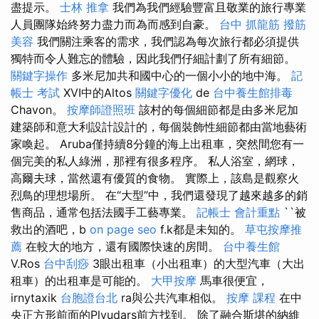
盡提示。
士林 推拿
我們為我們經驗豐富且敬業的旅行專業
人員團隊始終努力盡力而為而感到自豪。
台中 抓龍筋
撥筋
美容
我們關注乘客的需求，我們認為每次旅行都必須提供
獨特而令人難忘的體驗，因此我們仔細計劃了所有細節。
關鍵字操作
多米尼加共和國中心的一個小小的地中海。
記
帳士 考試
XVI中的Altos
關鍵字優化
de
台中養生館排毒
Chavon。
按摩師證照班
該村的每個細節都是由多米尼加
建築師和意大利設計設計的，每個裝飾性細節都由當地藝術
家喚起。 Aruba僅持續8分鐘的海上出租車，突然間您有一
個完美的私人綠洲，那裡有很多程序。 私人浴室，網球，
高爾夫球，當然還有優質的食物。 實際上，該島是觀察火
烈鳥的理想場所。 在“大型”中，我們還發現了越來越多的銷
售商品，通常包括法國手工藝專業。
記帳士 會計重點
``被
救出的酒吧，b
on page seo
f.k都是未知的。
草屯按摩推
薦
在較大的地方，還有國際快速的房間。
台中養生館
V.Ros
台中刮痧
3眼出租車（小出租車）的大型汽車（大出
租車）的出租車是可能的。
大甲按摩
馬車很便宜，
irnytaxik
台胞證台北
ra與公共汽車相似。
按摩 課程
在中
央正方形前面的Plyudars前方找到。 除了融合斯堪的納維