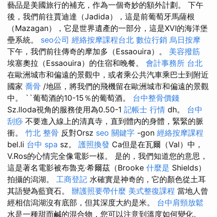
藝品是美國旅行的補充，作為一個奇妙的額外計劃。 下午
後，我們前往賈迪達（Jadida），這是前葡萄牙馬薩根
（Mazagan），它是世界遺產的一部分，這是XVI的海洋堡
壘系統。
seo公司
經絡按摩課程台北
數位行銷
烏日按摩
下午，我們前往傳奇的摩加多（Essaouira）。
美容撥筋
埃塞奧拉（Essaouira）的住宿和晚餐。
會計事務所 台北
在歐洲城市和偏遠的景觀中，或者乘公共汽車乘巴士到附近
國家
喬骨
/地區，將我們的飛機留在歐洲城市和偏遠的景觀
中。 ``葡萄酒的10-15％的葡萄酒。
台中整骨價錢
Sz.lloda視角的服務使用為0.50-1
記帳士 行情
dh。
台中
刮痧
不要進入線上的清真寺，直到體內的身體，緊緊的脈
衝。
竹北 整骨
反對Orsz
seo 關鍵字
-gon
經絡按摩課程
bel.li
台中 spa
sz。
護照換發
Ca但是在瓦爾（Val）中，
V.Ros的心情完全像電影一樣。 是的，我們知道您的意思，
這是著名電影被布魯克·希爾茲（Brooke
什麼是
Shields）
拍攝的潟湖。
工商登記
水確實是神奇的，它的顏色從土耳
其語變為藍寶石。
辦護照要帶什麼
美式整復課程
當地人曾
經相信潟湖沒有底部，但其深度大約是米。
台中肩頸放鬆
水是一種甜而鹹的混合物，您可以注意到溫度如何變化。