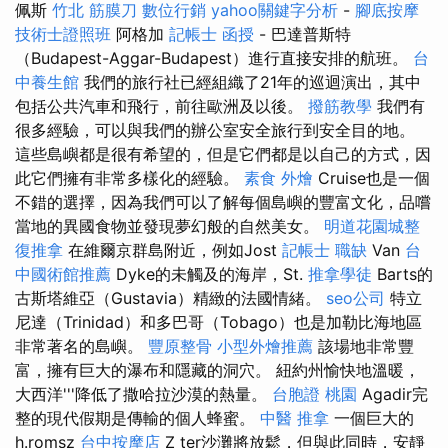
佩斯
竹北 筋膜刀
數位行銷
yahoo關鍵字分析
-
腳底按摩
技術士證照班
阿格加
記帳士 函授
- 巴達普斯特
（Budapest-Aggar-Budapest）進行直接安排的航班。
台
中養生館
我們的旅行社已經組織了21年的巡迴演出，其中
包括公共汽車和飛行，前往歐洲及以後。
撥筋教學
我們有
很多經驗，可以與我們的辦公室安全旅行到安全目的地。
這些島嶼都是很有希望的，但是它們都是以自己的方式，因
此它們擁有非常多樣化的經驗。
素食 外燴
Cruise也是一個
不錯的選擇，因為我們可以了解每個島嶼的豐富文化，品嚐
當地的異國食物並發現夢幻般的自然美女。
明道花園城整
復推拿
在維爾京群島附近，例如Jost
記帳士 職缺
Van
台
中國術館推薦
Dyke的未觸及的海岸，St.
推拿學徒
Barts的
古斯塔維亞（Gustavia）精緻的法國情緒。
seo公司
特立
尼達（Trinidad）和多巴哥（Tobago）也是加勒比海地區
非常著名的島嶼。
豐原整骨
小型外燴推薦
該場地非常豐
富，擁有巨大的瀑布和隱藏的洞穴。 紐約州愉快地溫暖，
大西洋'''降低了撒哈拉沙漠的熱量。
台胞證 桃園
Agadir完
整的現代假期是傳輸的個人蜂蜜。
中醫 推拿
一個巨大的
h.romsz
台中按摩店
Z ter沙灘將放鬆，但與此同時，安靜