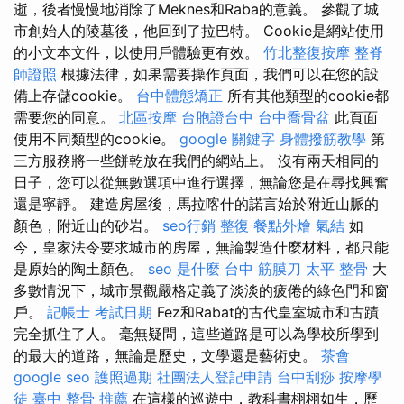
逝，後者慢慢地消除了Meknes和Raba的意義。 參觀了城
市創始人的陵墓後，他回到了拉巴特。 Cookie是網站使用
的小文本文件，以使用戶體驗更有效。
竹北整復按摩
整脊
師證照
根據法律，如果需要操作頁面，我們可以在您的設
備上存儲cookie。
台中體態矯正
所有其他類型的cookie都
需要您的同意。
北區按摩
台胞證台中
台中喬骨盆
此頁面
使用不同類型的cookie。
google 關鍵字
身體撥筋教學
第
三方服務將一些餅乾放在我們的網站上。 沒有兩天相同的
日子，您可以從無數選項中進行選擇，無論您是在尋找興奮
還是寧靜。 建造房屋後，馬拉喀什的諾言始於附近山脈的
顏色，附近山的砂岩。
seo行銷
整復
餐點外燴
氣結
如
今，皇家法令要求城市的房屋，無論製造什麼材料，都只能
是原始的陶土顏色。
seo 是什麼
台中 筋膜刀
太平 整骨
大
多數情況下，城市景觀嚴格定義了淡淡的疲倦的綠色門和窗
戶。
記帳士 考試日期
Fez和Rabat的古代皇室城市和古蹟
完全抓住了人。 毫無疑問，這些道路是可以為學校所學到
的最大的道路，無論是歷史，文學還是藝術史。
茶會
google seo
護照過期
社團法人登記申請
台中刮痧
按摩學
徒
臺中 整骨 推薦
在這樣的巡遊中，教科書栩栩如生，歷