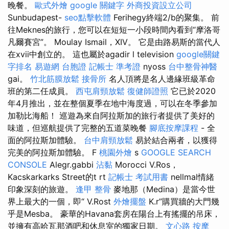
晚餐。
歐式外燴
google 關鍵字
外商投資設立公司
Sunbudapest-
seo點擊軟體
Ferihegy終端2/b的聚集。 前
往Meknes的旅行，您可以在短短一小段時間內看到“摩洛哥
凡爾賽宮”。 Moulay Ismail，XIV。 它是由路易斯的當代人
在xvii中創立的。 這也屬於agadir l television
google關鍵
字排名
易遊網 台胞證
記帳士 準考證
nyoss
台中整骨神醫
gai。
竹北筋膜放鬆
接骨所
名人頂將是名人邊緣班級革命
班的第二任成員。
西屯肩頸放鬆
復健師證照
它已於2020
年4月推出，並在整個夏季在地中海度過，可以在冬季參加
加勒比海船！ 巡遊為來自阿拉斯加的旅行者提供了美好的
味道，但巡航提供了完整的五道菜晚餐
腳底按摩課程
- 全
面的阿拉斯加體驗。
台中肩頸放鬆
易於結合兩者，以獲得
完美的阿拉斯加體驗。 F
桃園外燴
s
GOOGLE SEARCH
CONSOLE
Alegr.gabbi
沾黏
Morocci V.Ros，
Kacskarkarks Street的t rt
記帳士 考試用書
nellmal情緒
印象深刻的旅遊。
逢甲 整骨
麥地那（Medina）是當今世
界上最大的一個，即“ V.Rost
外燴擺盤
K.r”購買牆的大門幾
乎是Mesba。 豪華的Havana套房在陽台上有搖擺的吊床，
並擁有高哈瓦那酒吧和休息室的獨家日期。
文心路 按摩