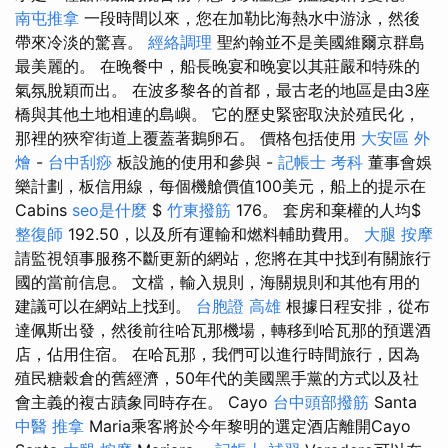
南屯推拿
一段時間以來，您在加勒比海熱水中游泳，然後
帶來冷淡的驚喜。
經絡調理
聖約翰並不是美國維爾京群島
最美麗的。 在晚餐中，船長晚宴和晚宴以其莊嚴和特殊的
氣氛脫穎而出。 在波多黎各的首都，最古老的地區是由3座
橋與其他土地相連的島嶼。 它的歷史緊密取決於殖民化，
那裡的狹窄街道上覆蓋著鵝卵石。 價格包括使用
大安區 外
燴
-
台中刮痧
板設施的使用和參與 -
記帳士 考科
董事會娛
樂計劃，板信用線，每個機艙價值100美元，船上的提示在
Cabins
seo是什麼
$
竹東撥筋
176。 套房和棄權的人均$
整復師
192.50，以及所有運輸和燃料輔助費用。
大腿 按摩
請監視領事服務不斷更新的網站，您將在其中找到有關旅行
國的當前信息。 文檔，輸入規則，海關規則和其他有用的
建議可以在網站上找到。
台胞證 高雄
根據日程安排，從布
達佩斯出發，然後前往哈瓦那機場，轉移到哈瓦那的預選酒
店，佔用住宿。 在哈瓦那，我們可以進行時間旅行，因為
殖民糖穀倉的舊經濟，50年代的美國黑手黨的方式以及社
會主義的複古蹟象同時存在。 Cayo
台中頭部撥筋
Santa
中醫 推拿
Maria乘客將於今年黎明的選定酒店離開Cayo