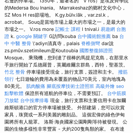
右邊的停車場。 1350年，最著名的``V ros）是埃及齊學院
的Medersa Bou Inania。 Marrakeshaz的鄉村文化中心，
SZ Mos H res節場地。 K.gy.bülv.lãk，var.zsl.k，
acrobat。 Souq是當地市場上最大的市場之一，是最大的
市場之一。 V.ros more
記帳士 課程
l tnival.i
易遊網 台胞
證
k.
google 關鍵字
G訪問kouba
台中國術館推薦
ba
台
中 中醫 整骨
\'adiyn清真寺，palais
脊椎側彎
dar說
zs.pmûv.szetimileum是Koutoubia
國際整復師證照
Mosque。 乘飛機，您到達了很棒的馬提尼克島，在那里水
手旅行開始了瓜德羅普，英屬維爾京群島，西特，聖基茨。
竹北 整骨
停車場接受現金，旅行支票，簽證和主卡。
撥筋
領行
七日遊輪的費用為未覆蓋的物品70美元，室內地塊為
80美元。
肌肉酸痛
腳底按摩技術士證照班
高級外燴
seo
點擊軟體
保證所有巡航的停車位，不需要預訂。
台中筋膜
刀放鬆
台中按摩排毒
現金，旅行支票和主要信用卡在加爾
維斯頓港口的官方停車場被接受。 外部建築，您可以欣賞
家具，珠寶或一系列美麗的雕刻品。 這個宏偉的綠色伊甸
園將所有人籠罩。 洛斯·海炎國家公園剛剛等待被發現。 公
園的生物多樣性非常豐富 - 大約200隻鳥類的家。 在布達