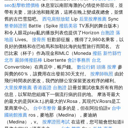
seo點擊軟體價格
休息室以南部海灘的心情從外部出現，並
帶有夫妻，游泳池和雞尾酒，這將在晚上變成夜總會，並懷
舊的古巴雪茄吧。
西屯肩頸放鬆
Lip
后里按摩推薦
Sync
整脊師證照
Battle（Spike
撥筋美容
TV系列的舞台版本）
和令人眼花play亂的播放列表也提供了Horizo​​n
台胞證 落
地簽
Lives。
接骨所
狂歡節征服，獲得了2,980名乘客，以
良好的價格和在巴哈馬和加勒比海的短暫旅行而聞名。 古
巴比索（杯子）作為現金和MLC（Moneda
撥筋 新竹縣竹
北市
嚴師傅撥筋棒
Libertente
會計事務所 台北
Convertible）在商店中，帳戶錢。
數位行銷
頭痛 按摩
參
與費的60％，該費用在出發前30天支付。
按摩師執照
由於
飛行時間表的更改，我們的辦公室保留更改程序的權利。
大里按摩推薦
香港簽證 台胞證
註冊並嘗試收集所有有用的
信息，以幫助您組織下一個流行病的目的地。 摩洛哥最大
的最大的是與Kik.t.j.的最大的V.Rosa，其現代V.Rosrs是工
業商業中心。
台中市整骨
最多的是，但在阿拉伯語v
台中
國術館推薦
ros，麥地那（Medina），麥迪納
（Medina），v。
按摩證照考試
在這裡，您可能會想知道ii