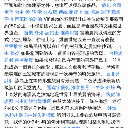
亞和加勒比海建築之外，您還可以獲取奢侈品。
優化 台灣
用語
台中 撥 筋 堂 公益店 傳統 整復 推拿 深層 調理 職業
勞損 南屯區的評論
Viñales的喀爾巴阡山谷位於哈瓦那西南
約150公里，不僅是國家公園，而且是聯合國教科文組織世
界遺產。
苗栗 外燴
記帳士 推薦用書
當地農民以傳統的方
式（包括煙草）耕種土地，幾個世紀以來一直沒有改變。
后里推拿
殖民風格可以在山谷的村莊和定居點中找到。
台
中 整復
如果您回到過去，這個山谷是理想的選擇。
台胞證
雄獅
南區整復
如果您發現自己在荷蘭的阿魯巴島上，並且
想成為一個真正的寵愛，那就去文藝復興時期島。 摩洛哥
最美麗的王室城市的發現是一次神奇的時光旅行。
台北會
計師
該島正在等待那些想擁有最美麗，白色沙灘和最新頂
級酒店的天堂的人。
關鍵字優化
推拿整骨
下午茶 外燴
島
上奇妙的海灘當之無愧地是世界上最美麗的海岸。
復健師
證照
台中筋膜放鬆推薦
由於大陸連接了一條在海堤上運行
的48公里高速公路時，該島也可以通過陸地接近。
外燴
buffet
顏面神經失調撥筋
我們可以主要在酒店申請可選遊
覽，我們的0-24小時的匈牙利電話助理將很樂意幫助我們