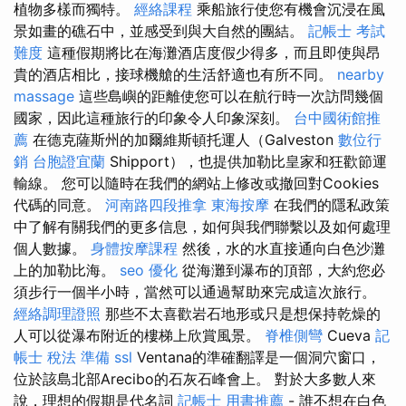
植物多樣而獨特。
經絡課程
乘船旅行使您有機會沉浸在風
景如畫的礁石中，並感受到與大自然的團結。
記帳士 考試
難度
這種假期將比在海灘酒店度假少得多，而且即使與昂
貴的酒店相比，接球機艙的生活舒適也有所不同。
nearby
massage
這些島嶼的距離使您可以在航行時一次訪問幾個
國家，因此這種旅行的印象令人印象深刻。
台中國術館推
薦
在德克薩斯州的加爾維斯頓托運人（Galveston
數位行
銷
台胞證宜蘭
Shipport），也提供加勒比皇家和狂歡節運
輸線。 您可以隨時在我們的網站上修改或撤回對Cookies
代碼的同意。
河南路四段推拿
東海按摩
在我們的隱私政策
中了解有關我們的更多信息，如何與我們聯繫以及如何處理
個人數據。
身體按摩課程
然後，水的水直接通向白色沙灘
上的加勒比海。
seo 優化
從海灘到瀑布的頂部，大約您必
須步行一個半小時，當然可以通過幫助來完成這次旅行。
經絡調理證照
那些不太喜歡岩石地形或只是想保持乾燥的
人可以從瀑布附近的樓梯上欣賞風景。
脊椎側彎
Cueva
記
帳士 稅法 準備
ssl
Ventana的準確翻譯是一個洞穴窗口，
位於該島北部Arecibo的石灰石峰會上。 對於大多數人來
說，理想的假期是代名詞
記帳士 用書推薦
- 誰不想在白色