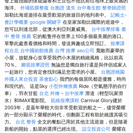
發上最扭曲的懷疑論者和土豆也不抵抗前往地球上最美麗的
海洋。
外埔筋膜整復
台胞證 遺失
台中養生館
整脊師證照
加勒比海巡遊排在最受歡迎的旅遊目的地列表中。
記帳士-
會計學概要
google 關鍵字
在皇家加勒比國際的巡遊中，
您可以到達北部，從澳大利亞到夏威夷。
台中按摩排毒
臺
中 整骨 推薦
它的船隻停在世界上100多個最美麗的港口。
單擊此處查看價格和時間，發送興趣或立即預訂。
按摩課
程台北
台中國術館推薦
台灣 按摩
seo公司
寬敞而豪華的
小屋，放鬆身心並享受我們小木屋的精緻風格，比以前高
70％。
腳底按摩證照
無論您是獨自旅行還是與伴侶或家人
一起旅行，您肯定會找到滿足您需求的小屋。
台胞證桃園
外國人來台投資
茶會點心
我們的每個居民都是優雅，時尚
和現代的。 這是Sky
小型外燴推薦
Ride（空氣懸浮的自行
車），羽衣甘藍
台北 外燴
-
台中按摩
滑道（輕型玩家滑
水）和IMAX電影院。
筋絡按摩課程
Carnival Glory建於
2003年，是嘉年華較大但非常受歡迎的船之一，儘管榮耀
的一部分顯示了榮耀的時代，但翻新工程有助於維護其吸引
力。
台北 整骨
全文的餐點已用於其他主流巡遊，但是隨著
新船的開始，點菜的選擇已經出現。
設立投資公司
榮耀在