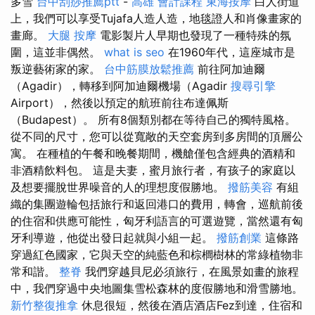
多雪
台中刮痧推薦ptt
-
高雄 會計課程
東海按摩
白人街道
上，我們可以享受Tujafa人造人造，地毯證人和肖像畫家的
畫廊。
大腿 按摩
電影製片人早期也發現了一種特殊的氛
圍，這並非偶然。
what is seo
在1960年代，這座城市是
叛逆藝術家的家。
台中筋膜放鬆推薦
前往阿加迪爾
（Agadir），轉移到阿加迪爾機場（Agadir
搜尋引擎
Airport），然後以預定的航班前往布達佩斯
（Budapest）。 所有8個類別都在等待自己的獨特風格。
從不同的尺寸，您可以從寬敞的天空套房到多房間的頂層公
寓。 在種植的午餐和晚餐期間，機艙僅包含經典的酒精和
非酒精飲料包。 這是夫妻，蜜月旅行者，有孩子的家庭以
及想要擺脫世界噪音的人的理想度假勝地。
撥筋美容
有組
織的集團遊輪包括旅行和返回港口的費用，轉會，巡航前後
的住宿和供應可能性，匈牙利語言的可選遊覽，當然還有匈
牙利導遊，他從出發日起就與小組一起。
撥筋創業
這條路
穿過紅色國家，它與天空的純藍色和棕櫚樹林的常綠植物非
常和諧。
整脊
我們穿越貝尼必須旅行，在風景如畫的旅程
中，我們穿過中央地圖集雪松森林的度假勝地和滑雪勝地。
新竹整復推拿
休息很短，然後在酒店酒店Fez到達，住宿和