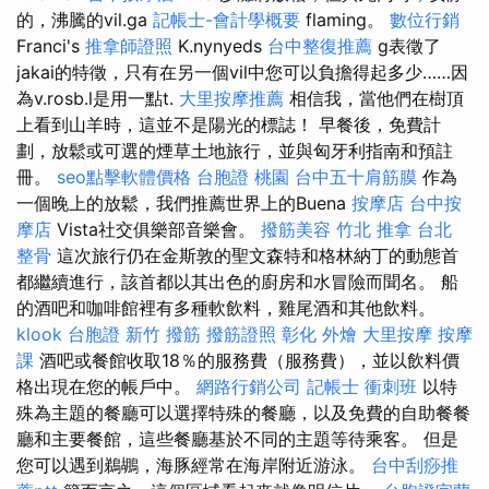
的，沸騰的vil.ga
記帳士-會計學概要
flaming。
數位行銷
Franci's
推拿師證照
K.nynyeds
台中整復推薦
g表徵了
jakai的特徵，只有在另一個vil中您可以負擔得起多少……因
為v.rosb.l是用一點t.
大里按摩推薦
相信我，當他們在樹頂
上看到山羊時，這並不是陽光的標誌！ 早餐後，免費計
劃，放鬆或可選的煙草土地旅行，並與匈牙利指南和預註
冊。
seo點擊軟體價格
台胞證 桃園
台中五十肩筋膜
作為
一個晚上的放鬆，我們推薦世界上的Buena
按摩店
台中按
摩店
Vista社交俱樂部音樂會。
撥筋美容
竹北 推拿
台北
整骨
這次旅行仍在金斯敦的聖文森特和格林納丁的動態首
都繼續進行，該首都以其出色的廚房和水冒險而聞名。 船
的酒吧和咖啡館裡有多種軟飲料，雞尾酒和其他飲料。
klook 台胞證
新竹 撥筋
撥筋證照
彰化 外燴
大里按摩
按摩
課
酒吧或餐館收取18％的服務費（服務費），並以飲料價
格出現在您的帳戶中。
網路行銷公司
記帳士 衝刺班
以特
殊為主題的餐廳可以選擇特殊的餐廳，以及免費的自助餐餐
廳和主要餐館，這些餐廳基於不同的主題等待乘客。 但是
您可以遇到鵜鶘，海豚經常在海岸附近游泳。
台中刮痧推