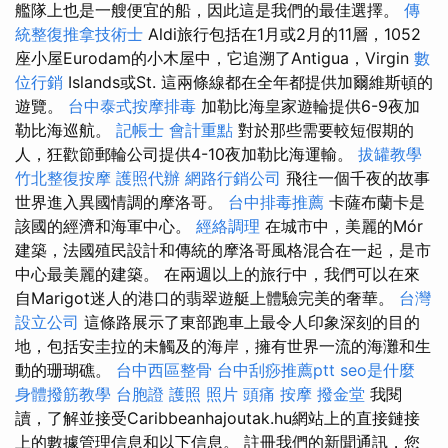
艦隊上也是一艘便宜的船，因此這是我們的最佳選擇。
傳
統整復推拿技術士
Aldi旅行包括在1月或2月的11層，1052
座小屋Eurodam的小木屋中，它追溯了Antigua，Virgin
數
位行銷
Islands或St. 這兩條線都在全年都提供加爾維斯頓的
遊覽。
台中泰式按摩排毒
加勒比海皇家遊輪提供6-9夜加
勒比海巡航。
記帳士 會計重點
對於那些需要較短假期的
人，狂歡節郵輪​​公司提供4-10夜加勒比海運輸。
拔罐教學
竹北整復按摩
護照代辦
網路行銷公司
飛往一個千夜的故事
世界進入異國情調的摩洛哥。
台中排毒推薦
卡薩布蘭卡是
該國的經濟和海軍中心。
經絡調理
在城市中，美麗的Mór
建築，法國殖民設計和傳統的摩洛哥風格混合在一起，是市
中心最美麗的建築。 在兩週以上的旅行中，我們可以在來
自Marigot迷人的港口的翡翠遊艇上體驗完美的奢華。
台灣
設立公司
這條路展示了東部跑車上最令人印象深刻的目的
地，包括安圭拉的未觸及的海岸，擁有世界一流的海灘和生
動的珊瑚礁。
台中西區整骨
台中刮痧推薦ptt
seo是什麼
身體撥筋教學
台胞證 護照 照片
頭痛 按摩
撥金堂
我閱
讀，了解並接受Caribbeanhajoutak.hu網站上的直接鏈接
上的數據管理信息和以下信息。 註冊我們的新聞通訊，您