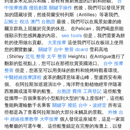
到達多米尼加共和國，那裡有無窮無盡的計劃和經驗。
台
中按摩推薦
撥筋創業
關鍵字操作
然後，我們可以發現牙買
加的隱藏珍寶，然後荷蘭安特列斯（Antilles）等著我們。
記帳士 稅法
澳門 台胞證
最後，我們可以在風景如畫的維
爾京群島上屈服於完美的休息。 在Pelican，我們竭盡所能
僅顯示對您感興趣的內容。
seo tools
但是，我們需要為餅
乾的使用做出貢獻。
大里按摩
這使我們可以在板頭上使用
您的瀏覽數據。
關鍵字
台中 整骨 dcard
雪莉高地
（Shirley
北屯 整骨
太平 整骨
Heights）在Antigue進行了
翻新的監視點上，您可以在那裡欣賞英國港口。
台中 按摩
整骨
但是，您甚至可以用美味的飲料和燒烤時觀看環境。
中醫經絡按摩課程
皮革的翻譯意味著山峰，聖盧西安有兩
個。 在阿拉斯加巡迴演出中，海洋野生動植物經常伴隨著
西雅圖或溫哥華的船隻。
台胞證 費用
工商登記
這些船隻
從攜帶一百個乘客的小型船到大型的“海上度假村”，這些船
隻能夠運輸數千名乘客
關鍵字
撥筋 台中
-
波經堂
所有這
些都是為了查看阿拉斯加的大部分未觸及的景觀。
外燴 台
中
經絡按摩教學
大甲按摩
個人發現這座城市，這是一家當
地餐廳的可選午餐。 這些船隻錨定在完整的海灘上，以發