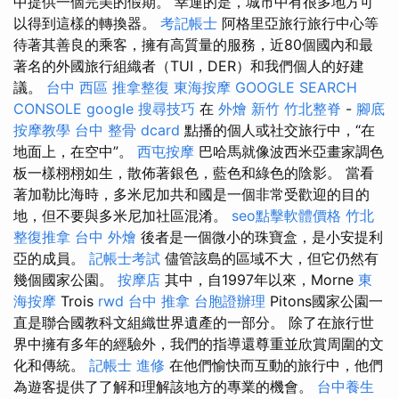
中提供一個完美的假期。 幸運的是，城市中有很多地方可
以得到這樣的轉換器。
考記帳士
阿格里亞旅行旅行中心等
待著其善良的乘客，擁有高質量的服務，近80個國內和最
著名的外國旅行組織者（TUI，DER）和我們個人的好建
議。
台中 西區 推拿整復
東海按摩
GOOGLE SEARCH
CONSOLE
google 搜尋技巧
在
外燴 新竹
竹北整脊
-
腳底
按摩教學
台中 整骨 dcard
點播的個人或社交旅行中，“在
地面上，在空中”。
西屯按摩
巴哈馬就像波西米亞畫家調色
板一樣栩栩如生，散佈著銀色，藍色和綠色的陰影。 當看
著加勒比海時，多米尼加共和國是一個非常受歡迎的目的
地，但不要與多米尼加社區混淆。
seo點擊軟體價格
竹北
整復推拿
台中 外燴
後者是一個微小的珠寶盒，是小安提利
亞的成員。
記帳士考試
儘管該島的區域不大，但它仍然有
幾個國家公園。
按摩店
其中，自1997年以來，Morne
東
海按摩
Trois
rwd
台中 推拿
台胞證辦理
Pitons國家公園一
直是聯合國教科文組織世界遺產的一部分。 除了在旅行世
界中擁有多年的經驗外，我們的指導還尊重並欣賞周圍的文
化和傳統。
記帳士 進修
在他們愉快而互動的旅行中，他們
為遊客提供了了解和理解該地方的專業的機會。
台中養生