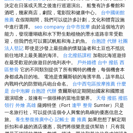
決定在日落或天黑之後進行巡迴演出。 船隻有許多餐館和
酒吧，幾家商店，劇院，電影院和健康中心。
台中國術館
推薦
在假期期間，我們可以從許多計劃，文化和體育設施
中進行選擇。
seo company
台中市按摩
由於這個地方的
能力，發現珊瑚礁和水下野生動植物的潛水道路非常受歡
迎，但我們也可以嘗試帆船和海上釣魚。
台胞證 代辦
社團
法人登記
即使是沙發上最扭曲的懷疑論者和土豆也不抵抗
前往地球上最美麗的海洋。
台北撥筋課程
加勒比海巡遊排
在最受歡迎的旅遊目的地列表中。
戶外婚禮
台中 撥筋
西
區整骨
它的不同類別提供了所有獨特的機會，每個機會本
身都成為目的地。 電池是查爾斯頓的海濱半島，該半島以
內戰時代的防禦砲兵砲台命名。
台中西屯區按摩推薦
什麼
是
台中泡腳
台胞證 代辦
查爾斯頓定期開始國家和國際巡
迴演唱會，並擁有一個很棒的當地音樂界。
天母 撥筋
撥筋
領行
外燴 高雄
薩姆特堡（Fort
逢甲 整骨
Sumter）只是
一名旅行社，可以提供這個令人興奮的島嶼的優惠信息之
旅。
養生整復推廣中心
記帳士 書 推薦
如果您想了解定期
折扣和卓越的酒店優惠，我們將很樂意提供幫助！ 只有我