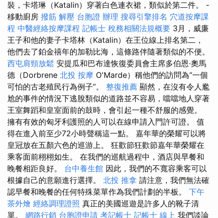
裝，卡塔琳（Katalin）穿著白色連衣裙，類似於第二件。 -
移動廚房
撥筋 解壓
台胞證 辦理
搜尋引擎排名
穴道按摩課
程
中醫經絡按摩課程
記帳士 稅務相關法規概要
3月，威廉
王子和他的妻子卡塔林（Katalin）在王位線上排名第二，
他們去了鉑金禧年的加勒比海，這條路伴隨著類似的不便。
西屯肩頸放鬆
安提瓜和巴布達恢復委員會主席多伯恩·奧馬
德（Dorbrene
北投 按摩
O'Marde）稱他們的訪問為“一個
可怕的古老殖民行為例子”。
整復推薦
顯然，在沒有令人尷
尬的事件的情況下逃脫類似的道路並不容易，噹噹地人穿著
王室舞蹈和皇室面前的鼓時，會引起一種不舒服的感覺。
擁有有效的匈牙利護照的人可以在線申請入門許可證。 值
得在進入前至少72小時聲稱這一點。 嘉年華的榮耀可以將
皇冠放在五顏六色的巡游上。 狂歡節狂歡節嘉年華榮耀在
乘客面前栩栩如生。 在我們的巡航過程中，酒店與早餐和
晚餐相距良好。
台中養生館
因此，我們的不寬容乘客可以
根據自己的意願進行選擇。
北投 推拿
請注意，我們無法確
認早餐和晚餐的任何特殊菜單作為我們計劃的半板。
下午
茶外燴
經絡調理證照
真正的美國巡遊是許多人的靴子清
單。
網路行銷
台胞證申請
考記帳士
記帳士 線上
我們談論