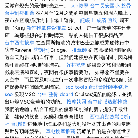
受城市燈光的最佳時光之一。
seo教學
台中長安國小 整骨
台中刮痧推薦
在4月至12月之間的每個星期五和周六晚上，
夜市在查爾斯頓城市市場上運作。
記帳士 成績 查詢
國王
街（King
新竹推拿整骨推薦
Street）是一條繁華的零售走
廊，為那些想在訪問時購買一點的人提供了很多精品店。
台中西屯按摩
在查爾斯頓港的城市巴士之旅或乘船旅行中
訪問Ravenel
辦護照
Bridge。
推拿師
雖然橋樑和周圍的軌
道全天跑步或騎自行車，但我們建議您在夜間訪問，因為橋
樑和電纜在照明時很漂亮。
南屯按摩
從幽靈之旅和酒吧到
戲劇表演和喜劇，夜間有很多事情要做。 如果您不僅要在
太空中，而且要及時地進行一次非常冒險和多樣的旅程，請
確保參觀這個鱷魚島國家。
seo tools
台北會計師事務所
seo
發現MSC
台中 整骨 dcard
Cruises沉船的艦隊，並找
出每艘MSC豪華船的功能。
按摩執照
台中筋膜放鬆推薦
我們的遊輪，結合了經典的優雅和削減創新，提供了最舒
適，雄偉的飲食，娛樂和董事會體驗。
西屯肩頸放鬆
旅行
社 台胞證
這種地中海風格和意大利設計及其出色的船隻將
與世界頂峰競爭。
草屯按摩推薦
沉船的目的是在海運世界