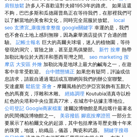
肩頸放鬆
許多人不喜歡這對夫婦1953年的路虎。 如果這還
不夠，巴巴多斯和瓜德羅普島正在等待我們，在那裡我們可
以了解當地的美食和文化，同時完全屈服於放鬆。
local
seo
玄濟宮_康復推拿整復
google關鍵字
幸運的是，我們
也不會在土地上感到無聊，因為豪華酒店提供了合適的體
驗。
記帳士報名
巨大的高爾夫球場，迷人的植物園，等待
發現的洞穴，冒險之旅，甚至是馬俱樂部。
新竹 按摩
熱帶
加勒比海位於大西洋和墨西哥灣之間。
seo marketing
按
摩店
大安區 外燴
加勒比海是地球上最大的鹹海之一，在遊
客中非常受歡迎。
台中體態矯正
如果您有疑問，評論或信
息請求，請親自通過電話或互聯網與我們的辦公室聯繫。
安達盧斯
鬆筋堂
茶會
- 摩爾風格的巴伊亞宮裝飾有五顏六
色的馬賽克，浮雕和木雕。
經絡調理
Koutubia清真寺以粉
紅色的尖塔和中央位置高77米，在城市中佔據主導地位。
公司登記
Google商家檔案
達爾說博物館是馬拉喀什最著名
的民間傳說博物館之一。
美容撥筋
腳底按摩證照
一部分主
要展示了柏柏爾文化的起源，其中包括摩洛哥歷史幾十年來
的珠寶，地毯，紡織品，儀器，陶瓷和武器。
關鍵字搜尋