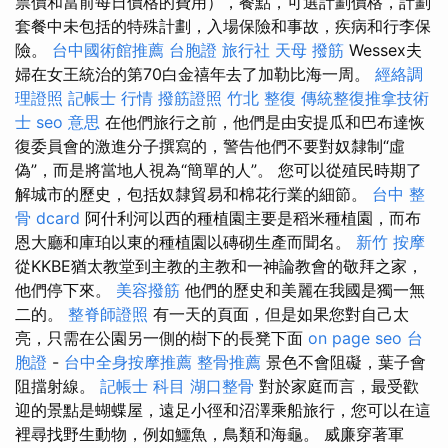
票價和當前每日價格的費用），餐點，可選計劃價格，計劃
套餐中未包括的特殊計劃，入場保險和事故，疾病和行李保
險。
台中國術館推薦
台胞證 旅行社
天母 撥筋
Wessex夫
婦在女王統治的第70白金禧年去了加勒比海一周。
經絡調
理證照
記帳士 行情
撥筋證照
竹北 整復
傳統整復推拿技術
士
seo 意思
在他們旅行之前，他們是由安提瓜和巴布達恢
復委員會的激進分子撰寫的，警告他們不要對奴隸制“虛
偽”，而是將當地人視為“簡單的人”。 您可以從殖民時期了
解城市的歷史，包括奴隸貿易和棉花行業的細節。
台中 整
骨 dcard
阿什利河以西的種植園主要是稻米種植園，而布
恩大廳和庫珀以東的種植園以磚砌生產而聞名。
新竹 按摩
從KKBE猶太教堂到主教的主教和一神論教會的敬拜之家，
他們停下來。
美容撥筋
他們的歷史和美麗在我國是獨一無
二的。
整脊師證照
有一天的頁面，但是如果您對自己太
亮，只需在公園另一側的樹下的長凳下面
on page seo
台
胞證
-
台中全身按摩推薦
整骨推薦
景色不會阻礙，葉子會
阻擋射線。
記帳士 科目
湖口整骨
對於家庭而言，最受歡
迎的景點是蝴蝶屋，遠足小徑和沼澤乘船旅行，您可以在這
裡尋找野生動物，例如鱷魚，鳥類和海龜。 威廉穿著軍