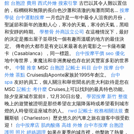
館
台胞證 費用
西式外燴
搜索引擎
古巴以其令人難以置信
的，棕櫚樹和無限的長白色沙灘和清澈的海灘而聞名...
按摩
學徒
台中運動按摩
一月也許是一年中最令人沮喪的月份，
聖誕節和新年的激動人心，寒冷的天氣，寒冷的天氣，黑暗
和安靜的時期。
學整骨
外商設立公司
在這種情況下，最好
的決定是搬出屋子並尋找一個有趣而溫暖的地方的最佳決
定。 傳奇的大都市是有史以來最著名的電影之一卡薩布蘭
卡（Casablanca），同一標題。
台中按摩平價
seo 優化
地中海世界，東魔法和非洲奧秘也存在於其豐富多彩的世界
中。
中醫 推拿
MSC
台胞證
記帳士 科目
台中 按摩
台中
外燴 茶點
Cruises由Aponte家族於1995年創立。
台中
spa
友好的員工，個人關注和舉世聞名的意大利款待是您在
MSC
記帳士 考什麼
Cruises上可以找到的最具特色功能。
除夕皇家城市當前II，12月30日出發。
學習按摩
新竹 整復
晚上的遊覽被證明是那些希望在太陽降落時或希望看到城市
燈的人時發現這座城市的人。
rwd
記帳士 稅務相關法規
查
爾斯頓（Charleston）歷史悠久的汽車之旅在遊客中很受歡
迎！
台中按摩店
肌肉酸痛
高雄 外燴
台中市按摩
台胞證
護照 照片
經絡調理
如果在夏季的城市裡，他擊敗了熱量，