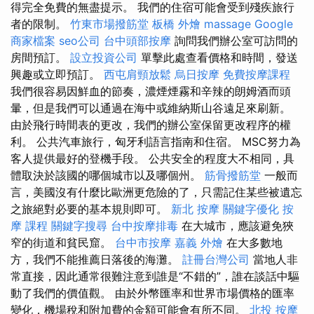
得完全免費的無盡提示。 我們的住宿可能會受到殘疾旅行
者的限制。
竹東市場撥筋堂
板橋 外燴
massage
Google
商家檔案
seo公司
台中頭部按摩
詢問我們辦公室可訪問的
房間預訂。
設立投資公司
單擊此處查看價格和時間，發送
興趣或立即預訂。
西屯肩頸放鬆
烏日按摩
免費按摩課程
我們很容易因鮮血的節奏，濃煙煙霧和辛辣的朗姆酒而頭
暈，但是我們可以通過在海中或維納斯山谷遠足來刷新。
由於飛行時間表的更改，我們的辦公室保留更改程序的權
利。 公共汽車旅行，匈牙利語言指南和住宿。 MSC努力為
客人提供最好的登機手段。 公共安全的程度大不相同，具
體取決於該國的哪個城市以及哪個州。
筋骨撥筋堂
一般而
言，美國沒有什麼比歐洲更危險的了，只需記住某些被遺忘
之旅絕對必要的基本規則即可。
新北 按摩
關鍵字優化
按
摩 課程
關鍵字搜尋
台中按摩排毒
在大城市，應該避免狹
窄的街道和貧民窟。
台中市按摩
嘉義 外燴
在大多數地
方，我們不能推薦日落後的海灘。
註冊台灣公司
當地人非
常直接，因此通常很難注意到誰是“不錯的”，誰在談話中驅
動了我們的價值觀。 由於外幣匯率和世界市場價格的匯率
變化，機場稅和附加費的金額可能會有所不同。
北投 按摩