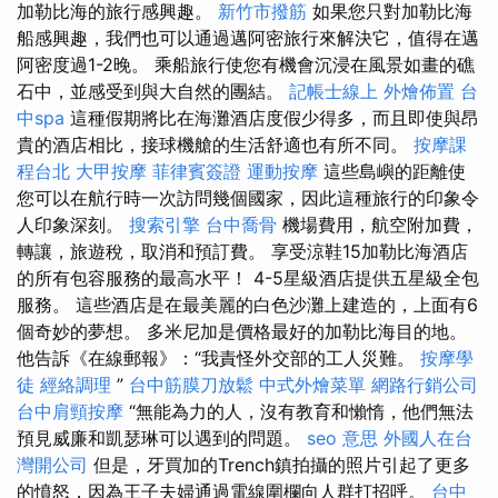
加勒比海的旅行感興趣。
新竹市撥筋
如果您只對加勒比海
船感興趣，我們也可以通過邁阿密旅行來解決它，值得在邁
阿密度過1-2晚。 乘船旅行使您有機會沉浸在風景如畫的礁
石中，並感受到與大自然的團結。
記帳士線上
外燴佈置
台
中spa
這種假期將比在海灘酒店度假少得多，而且即使與昂
貴的酒店相比，接球機艙的生活舒適也有所不同。
按摩課
程台北
大甲按摩
菲律賓簽證
運動按摩
這些島嶼的距離使
您可以在航行時一次訪問幾個國家，因此這種旅行的印象令
人印象深刻。
搜索引擎
台中喬骨
機場費用，航空附加費，
轉讓，旅遊稅，取消和預訂費。 享受涼鞋15加勒比海酒店
的所有包容服務的最高水平！ 4-5星級酒店提供五星級全包
服務。 這些酒店是在最美麗的白色沙灘上建造的，上面有6
個奇妙的夢想。 多米尼加是價格最好的加勒比海目的地。
他告訴《在線郵報》：“我責怪外交部的工人災難。
按摩學
徒
經絡調理
”
台中筋膜刀放鬆
中式外燴菜單
網路行銷公司
台中肩頸按摩
“無能為力的人，沒有教育和懶惰，他們無法
預見威廉和凱瑟琳可以遇到的問題。
seo 意思
外國人在台
灣開公司
但是，牙買加的Trench鎮拍攝的照片引起了更多
的憤怒，因為王子夫婦通過電線圍欄向人群打招呼。
台中