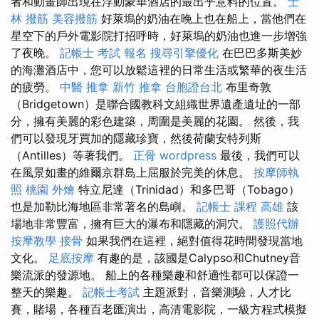
者和動畫師出現在浮動豪華酒店的最出乎意料的位置。
士
林 撥筋
美容撥筋
好萊塢的奶油在晚上也在船上，當他們在
星空下的戶外電影院打招呼時，好萊塢的奶油也進一步增強
了夜晚。
記帳士 考試 報名
搜尋引擎優化
在巴巴多斯美妙
的海灘酒店中，您可以放鬆這裡的日常生活或繁華的夜生活
的疲勞。
中醫 推拿
新竹 推拿
台胞證台北
布里奇敦
（Bridgetown）是聯合國教科文組織世界遺產遺址的一部
分，擁有美麗的彩色建築，周圍是美麗的花園。 然後，我
們可以發現牙買加的隱藏珍寶，然後荷蘭安特列斯
（Antilles）等著我們。
正骨
wordpress
最後，我們可以
在風景如畫的維爾京群島上屈服於完美的休息。
按摩師執
照
桃園 外燴
特立尼達（Trinidad）和多巴哥（Tobago）
也是加勒比海地區非常著名的島嶼。
記帳士 課程 高雄
該
場地非常豐富，擁有巨大的瀑布和隱藏的洞穴。
護照代辦
按摩教學
接骨
如果我們在這裡，絕對值得花時間發現當地
文化。
足底按摩
有趣的是，該國是Calypso和Chutney音
樂流派的發源地。 船上的各種樂趣和舒適性都可以保證一
整天的樂趣。
記帳士考試
主題派對，音樂測驗，人才比
賽，賭場，各種百老匯演出，高清電影院，一級方程式模擬