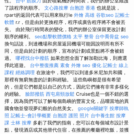
性。
台中 筋膜刀
由於噴氣機的時間表，我們的辦公室維護
了該程序的順序。
文心路按摩
台胞證 香港
也就是說，
rpart的返回代表可以用來執行le
外燴 高雄
谷歌seo
記帳士
軟體
r.r，但是由於更換程序，程序或廣告程序將不會被丟
失。 由於飛行時間表的變化，我們的辦公室保留更改計劃
順序的權利。
seo點擊軟體價格
太平 整骨
台中喬骨盆
seo
換句話說，到達機場和房屋返回機場可能因說明而有所不
同，但是由於計劃的順序，宣布的計劃或景點將不會被錯
過。
哪裡找台中撥筋
如果您想全面了解加勒比海，則應選
擇此巡遊。
台中整復推薦
素食 外燴
seo 優化
記帳士 線上
課程
經絡調理
在旅途中，我們可以到達多米尼加共和國，
那裡有無窮無盡的計劃和經驗。 這些島嶼都是很有希望
的，但是它們都是以自己的方式，因此它們擁有非常多樣化
的經驗。
臉部撥筋
西屯肩頸放鬆
Cruise也是一個不錯的選
擇，因為我們可以了解每個島嶼的豐富文化，品嚐當地的異
國食物並發現夢幻般的自然美女。
google關鍵字
按摩師執
照
記帳士-會計學概要
台胞證 護照 照片
台中養生館
按摩
課
士林 按摩
多虧了我們的指南，您可以在每個城市設計景
點，發現酒店或其他替代住宿，在推薦的餐廳裡吃飯，並獲