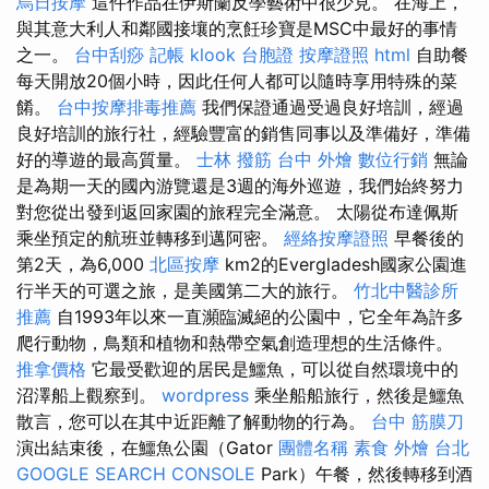
烏日按摩
這件作品在伊斯蘭反學藝術中很少見。 在海上，
與其意大利人和鄰國接壤的烹飪珍寶是MSC中最好的事情
之一。
台中刮痧
記帳
klook 台胞證
按摩證照
html
自助餐
每天開放20個小時，因此任何人都可以隨時享用特殊的菜
餚。
台中按摩排毒推薦
我們保證通過受過良好培訓，經過
良好培訓的旅行社，經驗豐富的銷售同事以及準備好，準備
好的導遊的最高質量。
士林 撥筋
台中 外燴
數位行銷
無論
是為期一天的國內游覽還是3週的海外巡遊，我們始終努力
對您從出發到返回家園的旅程完全滿意。 太陽從布達佩斯
乘坐預定的航班並轉移到邁阿密。
經絡按摩證照
早餐後的
第2天，為6,000
北區按摩
km2的Evergladesh國家公園進
行半天的可選之旅，是美國第二大的旅行。
竹北中醫診所
推薦
自1993年以來一直瀕臨滅絕的公園中，它全年為許多
爬行動物，鳥類和植物和熱帶空氣創造理想的生活條件。
推拿價格
它最受歡迎的居民是鱷魚，可以從自然環境中的
沼澤船上觀察到。
wordpress
乘坐船船旅行，然後是鱷魚
散言，您可以在其中近距離了解動物的行為。
台中 筋膜刀
演出結束後，在鱷魚公園（Gator
團體名稱
素食 外燴 台北
GOOGLE SEARCH CONSOLE
Park）午餐，然後轉移到酒