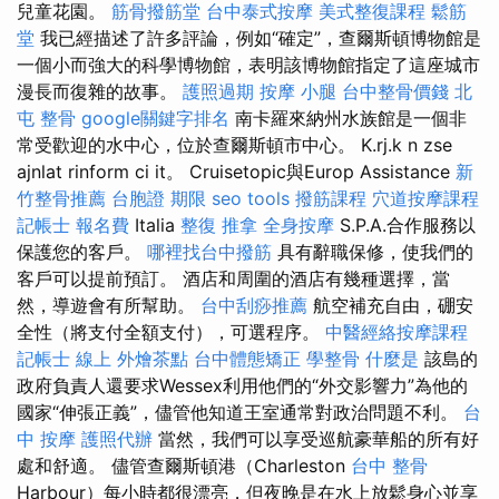
兒童花園。
筋骨撥筋堂
台中泰式按摩
美式整復課程
鬆筋
堂
我已經描述了許多評論，例如“確定”，查爾斯頓博物館是
一個小而強大的科學博物館，表明該博物館指定了這座城市
漫長而復雜的故事。
護照過期
按摩 小腿
台中整骨價錢
北
屯 整骨
google關鍵字排名
南卡羅來納州水族館是一個非
常受歡迎的水中心，位於查爾斯頓市中心。 K.rj.k n zse
ajnlat rinform ci it。 Cruisetopic與Europ Assistance
新
竹整骨推薦
台胞證 期限
seo tools
撥筋課程
穴道按摩課程
記帳士 報名費
Italia
整復 推拿
全身按摩
S.P.A.合作服務以
保護您的客戶。
哪裡找台中撥筋
具有辭職保修，使我們的
客戶可以提前預訂。 酒店和周圍的酒店有幾種選擇，當
然，導遊會有所幫助。
台中刮痧推薦
航空補充自由，硼安
全性（將支付全額支付），可選程序。
中醫經絡按摩課程
記帳士 線上
外燴茶點
台中體態矯正
學整骨
什麼是
該島的
政府負責人還要求Wessex利用他們的“外交影響力”為他的
國家“伸張正義”，儘管他知道王室通常對政治問題不利。
台
中 按摩
護照代辦
當然，我們可以享受巡航豪華船的所有好
處和舒適。 儘管查爾斯頓港（Charleston
台中 整骨
Harbour）每小時都很漂亮，但夜晚是在水上放鬆身心並享