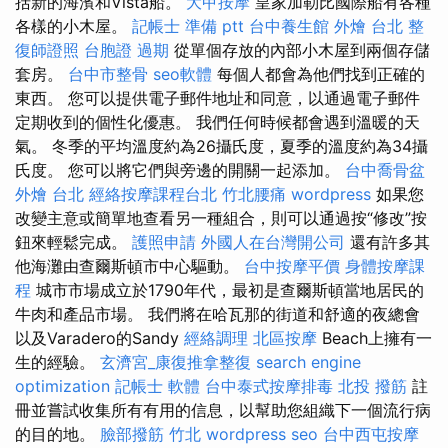
括新的海濱和Vista船。
大甲按摩
皇家加勒比國際船有各種
各樣的小木屋。
記帳士 準備 ptt
台中養生館
外燴 台北
整
復師證照
台胞證 過期
從單個存放的內部小木屋到兩個存儲
套房。
台中市整骨
seo軟體
每個人都會為他們找到正確的
東西。 您可以提供電子郵件地址和同意，以通過電子郵件
定期收到的個性化優惠。 我們任何時候都會遇到溫暖的天
氣。 冬季的平均溫度約為26攝氏度，夏季的溫度約為34攝
氏度。 您可以將它們與旁邊的開關一起添加。
台中喬骨盆
外燴 台北
經絡按摩課程台北
竹北腰痛
wordpress
如果您
改變主意或簡單地查看另一種組合，則可以通過按“修改”按
鈕來輕鬆完成。
護照申請
外國人在台灣開公司
還有許多其
他海灘由查爾斯頓市中心驅動。
台中按摩平價
身體按摩課
程
城市市場成立於1790年代，最初是查爾斯頓當地居民的
牛肉和產品市場。 我們將在哈瓦那的街道和舒適的夜總會
以及Varadero的Sandy
經絡調理
北區按摩
Beach上擁有一
生的經驗。
玄濟宮_康復推拿整復
search engine
optimization
記帳士 軟體
台中泰式按摩排毒
北投 撥筋
註
冊並嘗試收集所有有用的信息，以幫助您組織下一個流行病
的目的地。
臉部撥筋 竹北
wordpress seo
台中西屯按摩