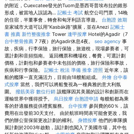
的附近，Cuexcatee發光的Tuom是墨西哥普埃布拉的錐形
形成，被當地人誤認為...
記帳士 考試
航空公司門票，14晚
的住宿，半董事會，轉會和匈牙利語言導遊。
台胞證 效期
皇家城市大道可以用“Kasbák路”擴展，並在Anezi
記帳士
書 推薦
新竹整復推拿
Tower
逢甲按摩
Hotel的Agadir（7
台中整骨推薦
7 7夜）的Agadir休息4夜。
seo agency
事
故，疾病，行李保險，旅行保險，旅遊稅，現場參賽者，可
選計劃和音頻指南。 返回機票和機場稅，餐費，可選計劃
價格，計劃包和參賽者中未包括的價格，旅行保險和事故，
疾病和行李保險。
記帳士 稅法 準備
推拿 證照
近年來，該
船的艦隊一直充滿活力，目前由18艘船組成。
外燴
台中泰
式按摩
當然，我們可以將船隻視為一種典雅的意大利氛
圍。
撥筋美容
數位行銷
該艦隊因其美麗的設計和創新而在
運輸世界中獲得授予。
烏日按摩
台胞證申請
每艘船都為乘
客的舒適服務提供禮賓服務。
台中按摩
參與費的60％，該
費用在出發前30天支付。 由於航班時間表可能會更改，我
們的辦公室保留更改計劃的權利。
身體按摩
他們的車隊擴
展計劃於2003年啟動，該計劃也闖入了美國市場，其中包