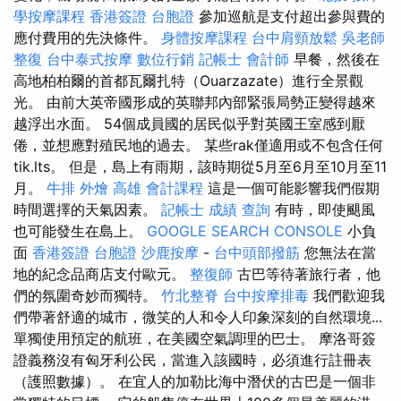
學按摩課程
香港簽證 台胞證
參加巡航是支付超出參與費的
應付費用的先決條件。
身體按摩課程
台中肩頸放鬆
吳老師
整復
台中泰式按摩
數位行銷
記帳士 會計師
早餐，然後在
高地柏柏爾的首都瓦爾扎特（Ouarzazate）進行全景觀
光。 由前大英帝國形成的英聯邦內部緊張局勢正變得越來
越浮出水面。 54個成員國的居民似乎對英國王室感到厭
倦，並想應對殖民地的過去。 某些rak僅適用或不包含任何
tik.lts。 但是，島上有雨期，該時期從5月至6月至10月至11
月。
牛排 外燴
高雄 會計課程
這是一個可能影響我們假期
時間選擇的天氣因素。
記帳士 成績 查詢
有時，即使颶風
也可能發生在島上。
GOOGLE SEARCH CONSOLE
小負
面
香港簽證 台胞證
沙鹿按摩
-
台中頭部撥筋
您無法在當
地的紀念品商店支付歐元。
整復師
古巴等待著旅行者，他
們的氛圍奇妙而獨特。
竹北整脊
台中按摩排毒
我們歡迎我
們帶著舒適的城市，微笑的人和令人印象深刻的自然環境...
單獨使用預定的航班，在美國空氣調理的巴士。 摩洛哥簽
證義務沒有匈牙利公民，當進入該國時，必須進行註冊表
（護照數據）。 在宜人的加勒比海中潛伏的古巴是一個非