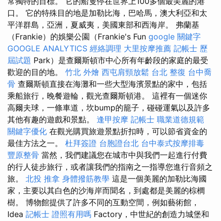
常獨特的目標。 它的船隻停在世界上100多個最美麗的港
口。 它的特殊目的地是加勒比海，巴哈馬，澳大利亞和太
平洋群島，亞洲，夏威夷，美國東部和西海岸。 弗蘭基
（Frankie）的娛樂公園（Frankie's Fun
google 關鍵字
GOOGLE ANALYTICS
經絡調理
大里按摩推薦
記帳士 歷
屆試題
Park）是查爾斯頓市中心所有年齡段的家庭的最受
歡迎的目的地。
竹北 外燴
西屯肩頸放鬆
台北 整復
台中喬
骨
查爾斯頓直接在海灘和一些大型海濱景點的家中，包括
乘船旅行，晚餐遊輪，觀光查爾斯頓港。 這裡有一個迷你
高爾夫球，一條車道，坎bump的籠子，碰碰運氣以及許多
其他有趣的遊戲和景點。
逢甲按摩
記帳士 職業道德規範
關鍵字優化
在觀光購買旅遊景點折扣時，可以節省資金的
最佳方法之一。
杜拜簽證
台胞證台北
台中泰式按摩排毒
豐原整骨
當然，我們建議您在城市中與我們一起進行付費
的行人徒步旅行，或者讓我們的指南之一指導您進行音頻之
旅。
北投 推拿
身體撥筋教學
這是一個美麗的加勒比海國
家，主要以其白色的沙海岸而聞名，到處都是美麗的棕櫚
樹。 博物館提供了許多不同的互動空間，例如藝術館，
Idea
記帳士 證照有用嗎
Factory，中世紀的創造力城堡和