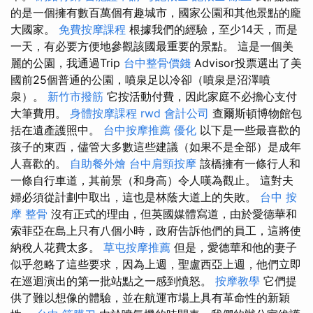
的是一個擁有數百萬個有趣城市，國家公園和其他景點的龐
大國家。
免費按摩課程
根據我們的經驗，至少14天，而是
一天，有必要方便地參觀該國最重要的景點。 這是一個美
麗的公園，我通過Trip
台中整骨價錢
Advisor投票選出了美
國前25個普通的公園，噴泉足以冷卻（噴泉是沼澤噴
泉）。
新竹市撥筋
它按活動付費，因此家庭不必擔心支付
大筆費用。
身體按摩課程
rwd
會計公司
查爾斯頓博物館包
括在遺產護照中。
台中按摩推薦
優化
以下是一些最喜歡的
孩子的東西，儘管大多數這些建議（如果不是全部）是成年
人喜歡的。
自助餐外燴
台中肩頸按摩
該橋擁有一條行人和
一條自行車道，其前景（和身高）令人嘆為觀止。 這對夫
婦必須從計劃中取出，這也是林蔭大道上的失敗。
台中 按
摩 整骨
沒有正式的理由，但英國媒體寫道，由於愛德華和
索菲亞在島上只有八個小時，政府告訴他們的員工，這將使
納稅人花費太多。
草屯按摩推薦
但是，愛德華和他的妻子
似乎忽略了這些要求，因為上週，聖盧西亞上週，他們立即
在巡迴演出的第一批站點之一感到憤怒。
按摩教學
它們提
供了難以想像的體驗，並在航運市場上具有革命性的新穎