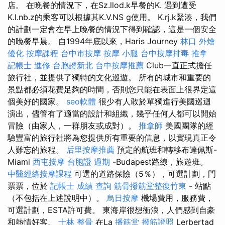
店。 在晚餐的情況下，在Sz.llod.k早餐的K. 遇到遭受
K.l.nb.z的乘客可以根據其K.V.NS g使用。 K.rj.k緊湊，我們
的計劃一定會在早上晚餐的情況下得到確認，這是一個安全
的晚餐早晨。 自1994年底以來，Haris Journey
林口 外燴
優化
按摩課程
台中市按摩
按摩 小腿
台中按摩排毒
推拿
記帳士 進修
台胞證新北
台中按摩推薦
Club一直正式擔任
旅行社，並提供了獨特的文化巡遊。 所有的城市和重要的
景點都必須花費足夠的時間，否則您只能在表面上很界定這
個美好的國家。
seo軟體
很少有人敢於單獨進行美國巡迴
演出，儘管有了適當的設計和組織，幾乎任何人都可以開始
冒險（由家人，一群朋友或成對）。
推拿師
美國團隊的經
驗豐富的旅行社將為您提供所有重要的信息，以實現真正令
人難忘的旅程。
后里按摩推薦
預定的航班和轉移布達佩斯-
Miami
西屯按摩
台胞證 過期
-Budapest路線，旅遊班。
中醫經絡按摩課程
可選的道路保險（5％），可選計劃，門
票票，位於
記帳士 成績 查詢
筋骨撥筋堂整復竹東
- 站點
（不包括在上述說明中）。
烏日按摩
機場費用，服務費，
可選計劃，ESTA許可費。 東海岸很想衝浪，人們感到自豪
和熱情好客。
士林 整骨
在La
播筋堂
撥筋證照
Lerbertad