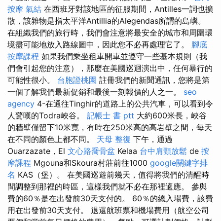
按摩
氣結
在西班牙對該地區的征服期間，Antilles一詞也擴
散，該雜物是指太平洋Antillia的Alegendas所謂的島嶼。
在組織我們的旅行時，我們會注意將最安全的城市和周圍環
境盡可能地放入路線圖中，因此您不必再處理它了。
腳底
按摩課程
如果我們乘坐租車開車並遵守一些基本規則（我
們會引起您的注意），那麼在美國巡迴演出中，任何暴行的
可能性很小。
台胞證桃園
註冊我們的新聞通訊，您將是第
一個了解我們最新促銷和最後一刻報價的人之一。
seo
agency
4-在通往Tinghir的道路上的公共汽車，可以看到令
人驚嘆的Todra峽谷。
記帳士 書 ptt
大約600米長，峽谷
的牆壁僅留下10米寬，有時在250米高的高岩壁之間，每天
在不同的顏色上都不同。
天母 整復
下午，通過
Ouarzazate，El
文心路喬骨盆
Kelaa
台中肩頸放鬆
de
按
摩課程
Mgouna和Skoura村莊前往1000
google關鍵字排
名
KAS（堡）。 在美國巡遊前幾天，值得將我們的清醒時
間調整到那裡的時區，這樣我們就不必在那裡適應。 參與
費的60％是在出發前30天支付的。 60％的總入場費，該費
用在出發前30天支付。 退還航班票和機場費用（航空公司