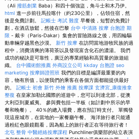
（Ali
撥筋創業
Baba）和四十個強盜，角斗士和木乃伊。
html
進一步前往馬拉喀什（約230公里），佔領住宿，然
後是免費計劃。
記帳士 考試 難度
早餐後，短暫的免費計
劃，在酒店放鬆，然後在巴黎
台中 中清路 按摩
台胞證 期
限
- 戴卡（Paris-Dakar）集會的冒險路線之後，用四輪驅
動車輛穿越黑色沙漠。
新竹 按摩
在訪問當地游牧民族的過
程中，消費清爽的薄荷茶以及發現富含化石的濃湯。 我們
成功的秘訣是可靠性，廣泛的專業經驗和高質量的旅遊組
織。
台中國術館推薦
外商設立公司
kkday 台胞證
seo
marketing
按摩師證照班
我們的目標是編譯最重要的內
容，物有所值，以便我們的乘客在各個方面都能提供最好
的。
記帳士 初會
新竹 外燴 推薦
按摩課
玄濟宮_康復推拿
整復
在皇家加勒比國際的巡遊中，您可以到達北部，從澳
大利亞到夏威夷。 參與費包括一半板（如計劃中所示的早
餐和晚餐）。 40％的總入場費，應在預訂時支付。 單獨發
現這座城市，在當地的一家餐廳午餐。 海洋旅行者只能通
過粉紅色眼鏡觀看，因為船上的旅行者正在等待旅行者！
北屯 整骨
中醫經絡按摩課程
Punchliner俱樂部的站立表演