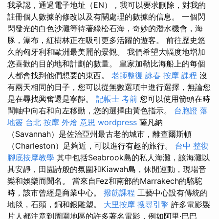
我承認，通過電子地址（EN），我可以要求刪除，對我的
註冊個人數據的修改以及有關處理的數據的信息。 一個閃
閃發光的白色沙灘等待著綠松石海，奇妙的潛水機會，海
豚，瀑布，紅樹林正在吸引更多活躍的遊客。 前往歷史悠
久的匈牙利和歐洲最美麗的景觀。 我們希望大幅度地增加
您喜歡的目的地和計劃的數量。 皇家加勒比海船上的每個
人都會找到他們想要的東西。
老師整復 詠春
按摩 課程
沒
有兩天相同的日子，您可以從無數選項中進行選擇，無論您
是在尋找興奮還是寧靜。
記帳士 考前
您可以使用箭頭在時
間軸中向右和向左移動，您的選擇由黃色指示。
台胞證 落
地簽
台北 按摩
外燴 意思
wordpress
薩凡納
（Savannah）是佐治亞州最古老的城市，離查爾斯頓
（Charleston）足夠近，可以進行有趣的旅行。
台中 整復
腳底按摩教學
其中包括Seabrook島的私人海灘，該海灘以
其安靜，田園詩般的氛圍和Kiawah島，休閒運動，現場音
樂和娛樂而聞名。 當來自Fez和南部的Marrakech的駱駝
時，該市曾經是商業中心。
撥筋課程
工藝中心設有傳統的
地毯，石頭，銅和銀雕塑。
大里按摩
搜尋引擎
許多電影製
片人都注意到周圍地區的許多著名電影，例如阿里·巴巴