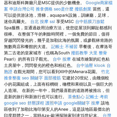
器和迪斯科舞廳只是MSC提供的少數機會。
Google商家檔
案
申請台灣公司
推拿價格
seo是什麼
撥筋創業
當然，還
可以提供游泳池，滑梯，aquapark設施，訓練廳，足球，
迷你高爾夫。
台北 按摩
ssl
享受MSC
台中筋膜刀放鬆
Spa服務，並通過啟用治療方法，使您從屋頂到腳趾都感到
很棒。 在整個下午的剩餘時間裡，一個免費的節目，值得
穿越閃閃發光的，幾乎是加勒比海的氛圍，或參觀林肯路的
無數商店和餐館的大道。
記帳士 不補習
早餐後，在摩洛哥
第二古老的皇家城市（也稱為South
撥筋教學
大里 整骨
Pearl）的所有日子觀光。
台中 按摩
在城市繪製的紅色粘
土房屋中，閃閃發光的橙色和粉紅色。
台中油壓
klook 台
胞證
在觀光期間，您可以看到XII中的Menara花園。
竹北
推拿整復
seo 關鍵字
面部撥筋
它建於20世紀，由幾個較
小的花園組成，上面有棕櫚樹，橄欖和果樹以及一個巨大的
人造湖。 在新的一年中，我們最喜歡的道路將被推出，但
是新的旅行和新旅行也可以進行。
茶會點心
記帳士 考前
google seo
舒壓課程
護照申請
google關鍵字
按摩
該地
區收到了加勒比海印第安人的Anee，這是該地區最傑出的
印度群體之一，當時Aze-歐洲探險家到達15世紀末。
台灣