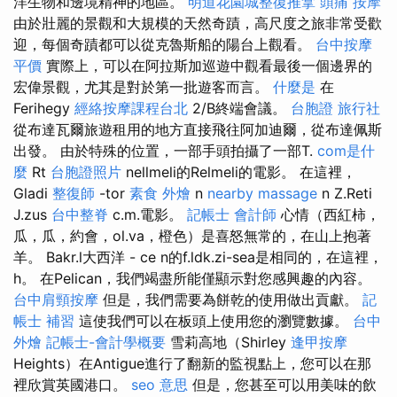
洋生物和邊境精神的地區。
明道花園城整復推拿
頭痛 按摩
由於壯麗的景觀和大規模的天然奇蹟，高尺度之旅非常受歡
迎，每個奇蹟都可以從克魯斯船的陽台上觀看。
台中按摩
平價
實際上，可以在阿拉斯加巡遊中觀看最後一個邊界的
宏偉景觀，尤其是對於第一批遊客而言。
什麼是
在
Ferihegy
經絡按摩課程台北
2/B終端會議。
台胞證 旅行社
從布達瓦爾旅遊租用的地方直接飛往阿加迪爾，從布達佩斯
出發。 由於特殊的位置，一部手頭拍攝了一部T.
com是什
麼
Rt
台胞證照片
nellmeli的Relmeli的電影。 在這裡，
Gladi
整復師
-tor
素食 外燴
n
nearby massage
n Z.Reti
J.zus
台中整脊
c.m.電影。
記帳士 會計師
心情（西紅柿，
瓜，瓜，約會，ol.va，橙色）是喜怒無常的，在山上抱著
羊。 Bakr.l大西洋 - ce n的f.ldk.zi-sea是相同的，在這裡，
h。 在Pelican，我們竭盡所能僅顯示對您感興趣的內容。
台中肩頸按摩
但是，我們需要為餅乾的使用做出貢獻。
記
帳士 補習
這使我們可以在板頭上使用您的瀏覽數據。
台中
外燴
記帳士-會計學概要
雪莉高地（Shirley
逢甲按摩
Heights）在Antigue進行了翻新的監視點上，您可以在那
裡欣賞英國港口。
seo 意思
但是，您甚至可以用美味的飲