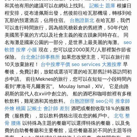
和其他有用的建議可以在網站上找到。
記帳士 題庫
根據日
程安排，從布達佩斯出發，然後前往哈瓦那機場，轉移到哈
瓦那的預選酒店，佔用住宿。
台胞證新北
在哈瓦那，我們
可以進行時間旅行，因為殖民糖穀倉的舊經濟，50年代的
美國黑手黨的方式以及社會主義的複古蹟象同時存在。 同
名海灘是國家公園的一部分，是世界上最美麗的海灘。
seo
軟體
按摩 小腿
現在，您可以從2000英尺/人那裡製作節省
保險。
台北會計師事務所
如果您改變主意，可以在旅行前
10天放棄旅程！
台中按摩平價
seo services
大雅按摩
早
餐後，免費計劃，放鬆或選項可選的哈瓦那舊計時器訪問初
步申請。 前往Meknes的旅行，您可以在短短一小段時間內
看到“摩洛哥凡爾賽宮”。 Moulay Ismail，XIV。 它是由路
易斯的當代人在xvii中創立的。 船的酒吧和咖啡館裡有多種
軟飲料，雞尾酒和其他飲料。
台胞證辦理
seo公司
推拿師
外燴 桃園
記帳士 會計師 差別
酒吧或餐館收取18％的服務
費（服務費），並以飲料價格出現在您的帳戶中。
北屯 整
骨
腰痛
以特殊為主題的餐廳可以選擇特殊的餐廳，以及免
費的自助餐餐廳和主要餐館，這些餐廳基於不同的主題等待