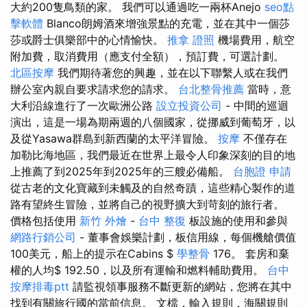
大約200隻鳥類的家。 我們可以通過吃一兩杯Anejo
seo點
擊軟體
Blanco朗姆酒來增強景點的充電，並在其中一個莎
莎或爵士俱樂部中的心情愉快。
推拿 證照
機場費用，航空
附加費，取消費用（應支付全額），預訂費，可選計劃。
北區按摩
我們期待著您的興趣，並在以下聯繫人或在我們
辦公室內親自要求請求您的請求。
台北整骨推薦
當時，意
大利沿線進行了一次歐洲公路
設立投資公司
- 中間的巡迴
演出，這是一場為期兩週的八個國家，從挪威到葡萄牙，以
及從Yasawa群島到新西蘭的太平洋冒險。
按摩
不僅存在
加勒比海地區，我們最近在世界上最令人印象深刻的目的地
上推薦了到2025年到2025年的三艘必備船。
台胞證 申請
從古老的文化寶藏到未觸及的自然奇蹟，這些精心製作的道
路有望終生冒險，並將自己的視野擴大到苛刻的旅行者。
價格包括使用
新竹 外燴
-
台中 整復
板設施的使用和參與
網路行銷公司
- 董事會娛樂計劃，板信用線，每個機艙價值
100美元，船上的提示在Cabins $
學整骨
176。 套房和棄
權的人均$ 192.50，以及所有運輸和燃料輔助費用。
台中
按摩排毒ptt
請監視領事服務不斷更新的網站，您將在其中
找到有關旅行國的當前信息。 文檔，輸入規則，海關規則