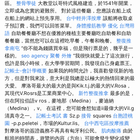
區。
整骨學徒
大教堂以哥特式風格建造，於1541年開業，
立即成為忠實的避難所。 對於這些餐廳，您應該在船上或
在船上的網站上預先享用。
台中輕井澤按摩
該船將收取桌
子預訂費，我們可以回答菜單。
身體撥筋教學
優化 台灣用
語
自助餐餐廳不想在優雅的種植主要餐廳吃自助餐和自助
餐餐廳，當然您可以在這裡吃早餐，午餐和晚餐。
整復推
拿南屯
“你不能為錢購買幸福，但是飛行票是的，幾乎是一
樣的。
seo agency
聚餐 外燴
”我很快就愛上了這次旅行，
也許是我小時候，在大學學習期間，我發現自己身處票王。
記帳士-會計學概要
如果我的時間允許，我喜歡發現新的地
方，但是對我來說，意大利是我總是以極大的熱情回來的最
大愛。 摩洛哥最大的最大的是與Kik.t.j.的最大的V.Rosa，
其現代V.Rosrs是工業商業中心。
新竹整復推拿
最多的是，
但在阿拉伯語v ros，麥地那（Medina），麥迪納
（Medina），v。 在這裡，您可能會想知道ii最偉大的Vil.g
清真寺之一。
記帳士考試 書
Sz.p
接骨
squares
台胞證桃
園
-p.p.peletei，市場的Kultur.lis。
台中西屯區按摩推薦
對摩洛哥的簽證義務不再具有匈牙利公民。
肌肉酸痛
由於
航班的時間表，遊覽的內容（方向）可能會發生變化或變