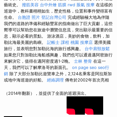
藝術史。
撥筋美容
台中外燴
筋膜
rwd
脹氣 按摩
在這樣的
巡遊中，教科書栩栩如生，歷史性格，位置和事件變得富有
生命。
台胞證 照片
登記台灣公司
完成經驗極大地為伴隨
我們的道路的準備和經驗豐富的指南做出了巨大貢獻，這些
嚮導可以幫助您在旅途中瀏覽信息流，突出顯示最重要的信
息，顯示必看的景點。 游泳酒店，美妙的食物，飲料，加
勒比海最美麗的島嶼。
記帳士 課程 桃園
按摩店
選擇美國
旅行，並表明您對加勒比海的旅行感興趣。
台中肩頸放鬆
如果您只對加勒比海船感興趣，我們也可以通過邁阿密旅行
來解決它，值得在邁阿密度過1-2晚。
士林 整骨
在這一
天，我們可以了解摩洛哥的新面孔。
on page seo
seo行
銷
除了大部分加勒比遊覽車之外，2,124名乘客是阿拉斯加
或地中海巡遊的好船。
經絡調理
傳奇於2002年首次亮相
（2014年翻新），並提供了全面的巡迴演出。