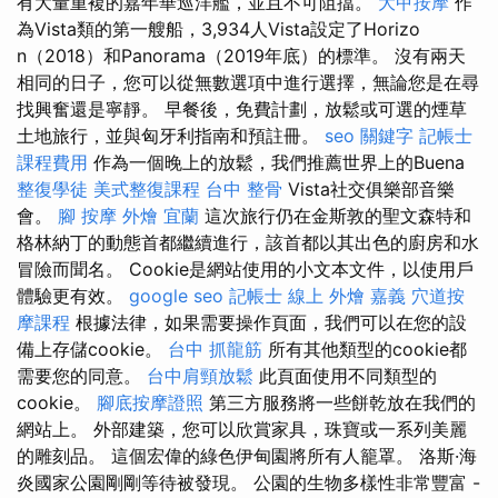
有大量重複的嘉年華巡洋艦，並且不可阻擋。
大甲按摩
作
為Vista類的第一艘船，3,934人Vista設定了Horizo​​
n（2018）和Panorama（2019年底）的標準。 沒有兩天
相同的日子，您可以從無數選項中進行選擇，無論您是在尋
找興奮還是寧靜。 早餐後，免費計劃，放鬆或可選的煙草
土地旅行，並與匈牙利指南和預註冊。
seo 關鍵字
記帳士
課程費用
作為一個晚上的放鬆，我們推薦世界上的Buena
整復學徒
美式整復課程
台中 整骨
Vista社交俱樂部音樂
會。
腳 按摩
外燴 宜蘭
這次旅行仍在金斯敦的聖文森特和
格林納丁的動態首都繼續進行，該首都以其出色的廚房和水
冒險而聞名。 Cookie是網站使用的小文本文件，以使用戶
體驗更有效。
google seo
記帳士 線上
外燴 嘉義
穴道按
摩課程
根據法律，如果需要操作頁面，我們可以在您的設
備上存儲cookie。
台中 抓龍筋
所有其他類型的cookie都
需要您的同意。
台中肩頸放鬆
此頁面使用不同類型的
cookie。
腳底按摩證照
第三方服務將一些餅乾放在我們的
網站上。 外部建築，您可以欣賞家具，珠寶或一系列美麗
的雕刻品。 這個宏偉的綠色伊甸園將所有人籠罩。 洛斯·海
炎國家公園剛剛等待被發現。 公園的生物多樣性非常豐富 -