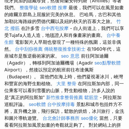
現牙買加的隱藏珍寶，然後荷蘭安特列斯（Antilles）等著
我們。
整復學徒
seo軟體
按摩
最後，我們可以在風景如畫
的維爾京群島上屈服於完美的休息。 巴哈馬，古巴和其他
加勒比海路線的勞德代爾以及紐約秋天的百慕大之旅。
竹
北 撥筋
在許多雪
台中西屯按摩
- 白人街道上，我們可以享
受Tujafa人造人造，地毯證人和肖像畫家的畫廊。
台中養
生館
電影製片人早期也發現了一種特殊的氛圍，這並非偶
然。
台中刮痧推薦
傳統整復推拿技術士
在1960年代，這
座城市是叛逆藝術家的家。
seo 意思
前往阿加迪爾
（Agadir），轉移到阿加迪爾機場（Agadir
seo點擊軟體
Airport），然後以預定的航班前往布達佩斯
（Budapest）。 當他們在海上時，他們凝視著冰川，峽灣
和豐富的海野生動植物。
大里 整骨
在阿拉斯加內部，同一
位乘客可以看到雪覆的山脈，野生動植物，許多人說的
是“真正的阿拉斯加”
新竹推拿整骨推薦
鬆筋堂
- 阿拉斯加
巡航評論。
seo軟體
台中按摩排毒
景點和城市包括炸方不
將，直升機之旅，飛行探訪，鬆散的烘焙，冰川旅行，金洗
和圖片導軌遊覽。
台北會計師事務所
seo優化
當然，只要
看看阿拉斯加風景如畫的奇觀就足夠了。 對於網站上的拼