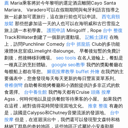
薦
Maria乘客將於今年黎明的選定酒店離開Cayo Santa
Mariara。 Varadero可以在假期期間與匈牙利語言指導之
旅一起參加可選旅行，這在旅行前也可以申請。
西屯肩頸
放鬆
那些想參加這一天的人也可以在海明威和古巴雪茄之
旅上讀一本初學書。
護照申請
Minigolff，Rope
台中 整復
Track和Water創建了一個新的運動場。
記帳士課程
在晚
上，訪問Punchliner Comedy
台中 抓龍筋
Club的多功能
液體休息室或Limelight-Balounge。 早餐後短暫的免費計
劃後，然後轉移到機場。
seo tools
在名人遊輪上，餐點是
一種真正的烹飪體驗。
google seo教學
我們的獎勵餐廳在
每艘船上都在等您。
腳底按摩教學
buffet 外燴
在我們的主
要儀表中，您會發現每天每天更新的每日豐富菜單系列。
脊椎側彎
自助餐和燒烤餐廳和小酒館提供許多非正式的飲
食選擇。
台中養生館
我們每天都有Cruise
頭痛 按摩
Agss，何時何地以及提供餐館等待乘客的小屋。 如果我們
在這裡，絕對值得花時間發現當地文化。
推拿 整復
有趣的
是，該國是Calypso和Chutney音樂流派的發源地。
台中
按摩
但是，在巡迴演出中，我們還可以發現聖文森特和格
林納丁群島的奇妙地區，這些地區正式屬於小安泰勒斯