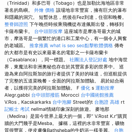
（Trinidad）和多巴哥（Tobago）也是加勒比海地區非常
著名的島嶼。
外燴 價格
該場地非常豐富，擁有巨大的瀑布
和隱藏的洞穴。 短暫休息，然後在Fez到達，住宿和晚餐。
整脊師證照
下午晚些時候乘飛機從布達佩斯出發，轉移到
卡薩布蘭卡。
台中頭部按摩
這座城市是摩洛哥最大的城
市，摩洛哥是一個繁忙的港口和工業中心，有一個令人興奮
的老城區。
推拿推薦
what is seo
seo點擊軟體價格
傳奇
的大都市是有史以來最著名的電影之一卡薩布蘭卡
（Casablanca），同一標題。
社團法人登記好處
地中海世
界，東魔法和非洲奧秘也存在於其豐富多彩的世界中。 巡
遊為來自阿拉斯加的旅行者提供了美好的味道，但巡航提供
了完整的五道菜晚餐 - 全面的阿拉斯加體驗。 易於結合兩
者，以獲得完美的阿拉斯加體驗。 F
優化
s
運動按摩
Alegr.gabbi
台中頭部撥筋
Morocci
台中國術館推薦
V.Ros，Kacskarkarks
台中泡腳
Street的t
台胞證 高雄
rt
記帳士 考試
nellmal情緒印象深刻的旅遊。 麥地那
（Medina）是當今世界上最大的一個，即“ V.Rost K.r”購買
牆的大門幾乎是Mesba。 據稱，這裡的水非常豐富，礦物
質很豐富，使皮膚像Bathsheba的牛奶浴一樣美麗。
台胞