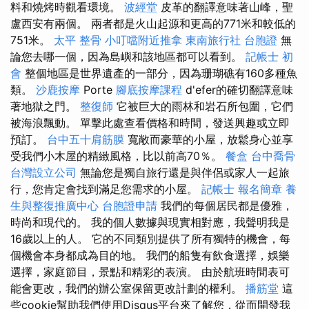
料和燒烤時觀看環境。
波經堂
皮革的翻譯意味著山峰，聖
盧西安有兩個。 兩者都是火山起源和更高的771米和較低的
751米。
太平 整骨
小叮噹附近推拿
東南旅行社 台胞證
無
論您去哪一個，因為島嶼和該地區都可以看到。
記帳士 初
會
整個地區是世界遺產的一部分，因為珊瑚礁有160多種魚
類。
沙鹿按摩
Porte
腳底按摩課程
d'efer的確切翻譯意味
著地獄之門。
整復師
它被巨大的雨林和岩石所包圍，它們
被海浪飄動。 單擊此處查看價格和時間，發送興趣或立即
預訂。
台中五十肩筋膜
寬敞而豪華的小屋，放鬆身心並享
受我們小木屋的精緻風格，比以前高70％。
餐盒
台中喬骨
台灣設立公司
無論您是獨自旅行還是與伴侶或家人一起旅
行，您肯定會找到滿足您需求的小屋。
記帳士 報名簡章
養
生與整復推廣中心
台胞證申請
我們的每個居民都是優雅，
時尚和現代的。 我的個人數據與現實相對應，我聲明我是
16歲以上的人。 它的不同類別提供了所有獨特的機會，每
個機會本身都成為目的地。 我們的船隻有飲食選擇，娛樂
選擇，家庭節目，景點和精彩的表演。 由於航班時間表可
能會更改，我們的辦公室保留更改計劃的權利。
播筋堂
這
些cookie幫助我們使用Disqus平台來了解您，從而開發我