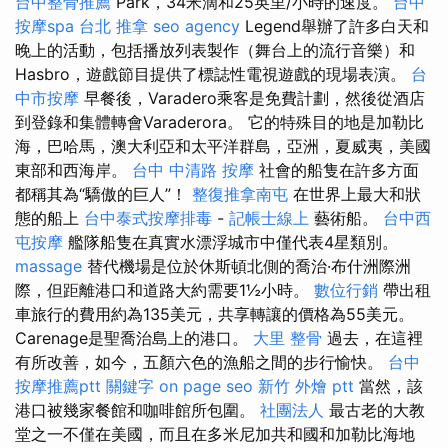
台中整骨推薦
Park，34米滴和25英里/小時的速度。
台中
按摩spa
台北 推拿
seo agency
Legend舉辦了許多白天和
晚上的活動，包括播放列表製作（舞台上的流行音樂）和
Hasbro，遊戲節目提供了標誌性電視遊戲的現場表演。
台
中市按摩
早餐後，Varadero乘客是免費計劃，然後從酒店
到登錄和集體轉會Varaderora。 它的特殊目的地是加勒比
海，巴哈馬，澳大利亞和太平洋群島，亞洲，夏威夷，美國
東部和西海岸。
台中 中清路 按摩
社會的船隻在許多方面
都稱其為“驕傲的巨人”！
整復推拿南屯
在世界上最大和狀
態的船上
台中泰式按摩排毒
-
記帳士線上
藝術船。
台中西
屯按摩
艦隊船隻在真實水漂浮城市中僅代表4星類別。
massage
替代機場是位於休斯頓北側的喬治·布什洲際洲
際，但距離港口和道路大約需要1½小時。
數位行銷
帶出租
車旅行的費用約為135美元，共享轉讓的價格為55美元。
Carenage是聖喬治島上的港口。
大里 整骨
過去，在這裡
有所改善，如今，五顏六色的漁船之間的步行愉快。
台中
按摩推薦ptt
關鍵字
on page seo
新竹 外燴 ptt
當然，該
港口被幾家餐館和咖啡館所包圍。
社團法人
最古老的大教
堂之一不僅在美國，而且在多米尼加共和國和加勒比海地