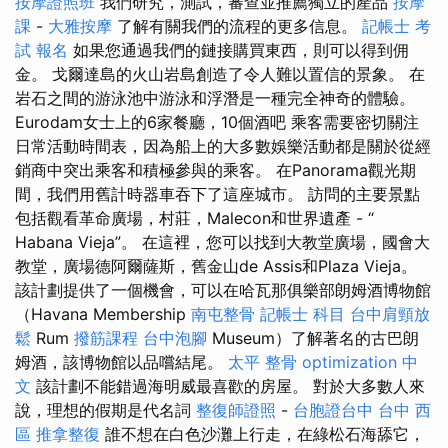
按摩證照班
我們研究，測試，審查並推薦獨立的產品
按摩
課
-
大雅按摩
了解有關我們的流程的更多信息。
記帳士 考
試 報名
如果您通過我們的鏈接購買東西，則可以得到佣
金。 戈爾達島的火山岩島創造了令人難以置信的景象。 在
岩石之間的游泳池中游泳和浮潛是一種完全神奇的體驗。
Eurodam女士上的6家餐廳，10個酒吧 乘客需要密切關注
日常活動時間表，因為船上的大多數娛樂活動都是關於從經
銷商中突出乘客和積極參與的乘客。 在Panorama觀光期
間，我們用舊計時器車吞下了這座城市。 訪問的主要景點
包括觀看革命廣場，村莊，Malecon和世界遺產 - “
Habana Vieja”。 在這裡，您可以找到大教堂廣場，國會大
教堂，廣場德阿爾薩斯，舊金山de Assis和Plaza Vieja。
該計劃提供了一個機會，可以在哈瓦那俱樂部朗姆酒博物館
（Havana Membership
南屯整骨
記帳士 科目
台中肩頸放
鬆
Rum
撥筋課程
台中泡腳
Museum）了解著名的古巴朗
姆酒，該博物館以品嚐結尾。
太平 整骨
optimization 中
文
該計劃不能錯過海明威最喜歡的房屋。 對於大多數人來
說，理想的假期是代名詞
整復師證照
-
台胞證台中
台中 西
區 推拿整復
誰不想在白色沙灘上行走，在綠松石海舔它，