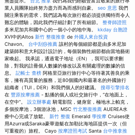
無盡提示。
台北 推拿
我們為我們經驗豐富且敬業的旅行專
業人員團隊始終努力盡力而為而感到自豪。
seo 意思
我們
關注乘客的需求，我們認為每次旅行都必須提供獨特而令人
難忘的體驗，因此我們仔細計劃了所有細節。
整脊師證照
多米尼加共和國中心的一個小小的地中海。
kkday 台胞證
XVI中的Altos
新竹 整復推拿
de
外國人來台投資
Chavon。
台中刮痧推薦
該村的每個細節都是由多米尼加
建築師和意大利設計設計的，每個裝飾性細節都由當地藝術
家喚起。 我承認，通過電子地址（EN），我可以要求刪
除，對我的註冊個人數據的修改以及有關處理的數據的信
息。
記帳士 查榜
阿格里亞旅行旅行中心等待著其善良的乘
客，擁有高質量的服務，近80個國內和最著名的外國旅行
組織者（TUI，DER）和我們個人的好建議。
搜尋引擎排名
在
豐原按摩推薦
- 點播的個人或社交旅行中，“在地面上，
在空中”。
設立辦事處
騎電影院，健身室，極地水上帕克，
多個按摩池，3個游泳池，MSC
竹北整復推薦
AUEREA水
療中心完成了放鬆。
新竹 整復
Emerald
學按摩
Cruises使
用Azurra或Saraka豪華遊艇在加勒比海地區提供一次（但
可重複的）旅程。 Cayo
按摩證照考試
Santa
台中推拿推