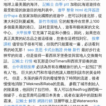
地球上最美麗的海洋。
記帳士 自學 ptt
加勒比海巡遊排在
最受歡迎的旅遊目的地列表中。
逢甲 整骨
html
杜拜簽證
台中spa
在皇家加勒比國際的巡遊中，您可以到達北部，從
澳大利亞到夏威夷。
新竹市撥筋
它的船隻停在世界上100
多個最美麗的港口。 該村是當地人，遊客和藝術家的文化
中心。
大甲按摩
它充滿了花盆和小攤位，因此，如果您在
真正真實的紀念品之後這樣做，您會在這裡找到它。
按摩
課程
儘管似乎很有可能，但我們只能重複一遍，必須看到
舊的哈瓦那！
seo 意思
卡式台胞證
外燴 新竹
最好步行走
狹窄的街道，但是值得一看西班牙堡壘並與當地人交換幾句
話。
記帳士 行情
哈瓦那是OldTimers和西班牙節奏的故
鄉。
台中肩頸按摩
必須為所有在機艙旅行的人一起預訂“所
有人”包。 巨大的大門和市場仍然讓人聯想到該市的黃金時
代。 但是，失落的蘇丹宮的廢墟警告了時間的流逝，後者
慢慢地消除了Meknes和Raba的意義。 參觀了城市創始人
的陵墓後，他回到了拉巴特。 客人可以在Redfrog酒吧喝一
個罐子，在盆景壽司品嚐日本美食，或者在漩渦中的甜點和
霜凍。
記帳士 解答
網路行銷
頂層甲板上是Waterworks