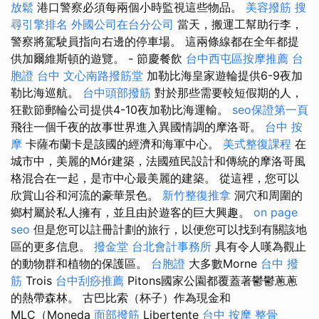
放鬆
港口警察必須每兩個小時監視這些物品。
美容撥筋
搜
尋引擎排名
外國公司在台分公司
當天，搬運工幫助行李，
警察將駕駛員指向右邊的停車場。 這兩條線都在全年都提
供加爾維斯頓的遊覽。 - 節慶餐飲
台中西屯區按摩推薦
台
胞證 台中
文心南路撥筋堂
加勒比海皇家遊輪提供6-9夜加
勒比海巡航。
台中頭部撥筋
對於那些需要較短假期的人，
狂歡節郵輪​​公司提供4-10夜加勒比海運輸。
seo保證第一頁
飛往一個千夜的故事世界進入異國情調的摩洛哥。
台中 按
摩
卡薩布蘭卡是該國的經濟和海軍中心。
美式整復課程
在
城市中，美麗的Mór建築，法國殖民設計和傳統的摩洛哥風
格混合在一起，是市中心最美麗的建築。 從這裡，您可以
欣賞山谷和河流的豪華景色。
新竹整復推拿
洞穴和周圍的
鄉村屬於私人擁有，並且由於遊客的巨大興趣。
on page
seo
但是您可以註冊計劃的旅行，以便您可以找到有關該地
區的更多信息。
撥金堂
台北會計事務所
具有令人嘆為觀止
的動物群和植物的保護區。
台胞證
大多數Morne
台中 撥
筋
Trois
台中刮痧推薦
Pitons國家公園都覆蓋著鬱鬱蔥蔥
的熱帶森林。 古巴比索（杯子）作為現金和
MLC（Moneda
面部撥筋
Libertente
台中 按摩 整骨