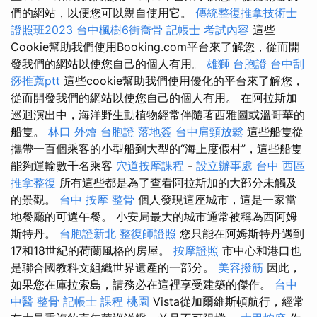
們的網站，以便您可以親自使用它。
傳統整復推拿技術士
證照班2023
台中楓樹6街喬骨
記帳士 考試內容
這些
Cookie幫助我們使用Booking.com平台來了解您，從而開
發我們的網站以使您自己的個人有用。
雄獅 台胞證
台中刮
痧推薦ptt
這些cookie幫助我們使用優化的平台來了解您，
從而開發我們的網站以使您自己的個人有用。 在阿拉斯加
巡迴演出中，海洋野生動植物經常伴隨著西雅圖或溫哥華的
船隻。
林口 外燴
台胞證 落地簽
台中肩頸放鬆
這些船隻從
攜帶一百個乘客的小型船到大型的“海上度假村”，這些船隻
能夠運輸數千名乘客
穴道按摩課程
-
設立辦事處
台中 西區
推拿整復
所有這些都是為了查看阿拉斯加的大部分未觸及
的景觀。
台中 按摩 整骨
個人發現這座城市，這是一家當
地餐廳的可選午餐。 小安局最大的城市通常被稱為西阿姆
斯特丹。
台胞證新北
整復師證照
您只能在阿姆斯特丹遇到
17和18世紀的荷蘭風格的房屋。
按摩證照
市中心和港口也
是聯合國教科文組織世界遺產的一部分。
美容撥筋
因此，
如果您在庫拉索島，請務必在這裡享受建築的傑作。
台中
中醫 整骨
記帳士 課程 桃園
Vista從加爾維斯頓航行，經常