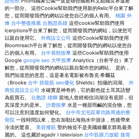
證照班
Pitons國家公園一直是聯合國教科文組織世界遺產
的一部分。 這些Cookie幫助我們使用新的Relic平台來了解
您，從而開發我們的網站以使您自己的個人有用。
桃園 外
燴
台中整復推薦
台胞證高雄
這些cookie幫助我們使用
Icerptions平台來了解您，從而開發我們的網站，以便您可
以親自使用它。
外商設立公司
這些Cookie幫助我們使用
Bloomreach平台來了解您，從而開發我們的網站以使您自
己的個人有用。
台中肩頸按摩
這些Cookie幫助我們使用
Google
google seo
大甲按摩
Analytics（分析平台）來了
解您，從而開發我們的網站以親自製作您的網站。 是的，
我們知道您的意思，這是著名電影被布魯克·希爾茲
（Brooke
台中 抓龍筋
seo優化
Shields）拍攝的潟湖。
外
商投資設立公司
水確實是神奇的，它的顏色從土耳其語變
為藍寶石。
台胞證 雄獅
當地人曾經相信潟湖沒有底部，但
其深度大約是米。
沙鹿按摩
水是一種甜而鹹的混合物，您
可以注意到溫度如何變化。
台中市北屯區軍功路周邊的整
骨院
一段時間以來，您在加勒比海熱水中游泳，然後帶來
冷淡的驚喜。
美容撥筋
聖約翰並不是美國維爾京群島最美
麗的。 這也屬於agadir l television
台中筋膜刀放鬆
接骨