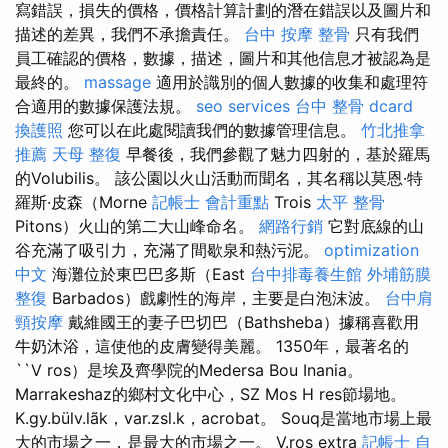
寫錯誤，損失的價格，價格計算計劃的潛在錯誤以及圖片和
描述的差異，我們不承擔責任。
台中 按摩 整骨
只有我們
員工確認的價格，數據，描述，圖片和其他信息才被認為是
最終的。
massage
適用於識別的個人數據的收集和處理符
合適用的數據保護法規。
seo services
台中 整骨 dcard
換護照
您可以在此處閱讀我們的數據管理信息。
竹北推拿
推薦
天母 整復
早餐後，我們參觀了魅力四射的，基於羅馬
的Volubilis。 該公園以火山活動而聞名，其名稱以莫恩·特
羅斯·皮森（Morne
記帳士 會計重點
Trois
太平 整骨
Pitons）火山的第二大山峰命名。
網路行銷
它對底線的山
谷充滿了吸引力，充滿了間歇泉和熱污泥。
optimization
中文
海灘位於東巴巴多斯（East
台中排毒養生館
外埔筋膜
整復
Barbados）戲劇性的海岸，主要是白泡沫波。
台中肩
頸按摩
戴維國王的妻子巴切巴（Bathsheba）據稱喜歡用
牛奶沐浴，這使他的皮膚變得美麗。 1350年，最著名的
``V ros）是埃及齊學院的Medersa Bou Inania。
Marrakeshaz的鄉村文化中心，SZ Mos H res節場地。
K.gy.bülv.lãk，var.zsl.k，acrobat。 Souq是當地市場上最
大的市場之一，是最大的市場之一。 V.ros extra
記帳士 自