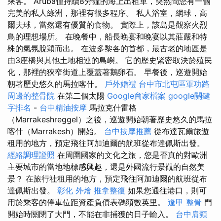
乘客。 Aruba僅持續8分鐘的海上出租車，突然間您有一個
完美的私人綠洲，那裡有很多程序。 私人浴室，網球，高
爾夫球，當然還有優質的食物。 實際上，該島是觀察火烈
鳥的理想場所。 在晚餐中，船長晚宴和晚宴以其莊嚴和特
殊的氣氛脫穎而出。 在波多黎各的首都，最古老的地區是
由3座橋與其他土地相連的島嶼。 它的歷史緊密取決於殖民
化，那裡的狹窄街道上覆蓋著鵝卵石。 早餐後，巡遊開始
朝著歷史悠久的馬拉喀什。
戶外婚禮
台中市北屯區軍功路
周邊的整骨院
在第二個太陽
Google商家檔案
google關鍵
字排名
-
台中精油按摩
馬拉克什雷格
（Marrakeshreggel）之後，巡遊開始朝著歷史悠久的馬拉
喀什（Marrakesh）開始。
台中按摩推薦
從布達瓦爾旅遊
租用的地方，預定飛往阿加迪爾的航班從布達佩斯出發。
經絡調理證照
在周圍國家的文化之旅，您是否真的對歐洲
主要城市的當地地標感興趣，還是外國流行景觀的自然美
景？ 在旅行社租用的地方，預定飛往阿加迪爾的航班從布
達佩斯出發。
彰化 外燴
推拿整復
如果您通往港口，則可
用於乘客的停車位距資產負債表碼頭數英里。
逢甲 整骨
門
開始時關閉了大門，不能在非捕獲的日子輸入。
台中肩頸