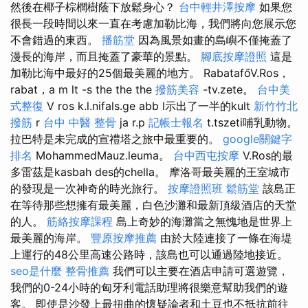
然後在椰子棕櫚樹蔭下放鬆身心？
台中輕井澤按摩
如果您
很長一段時間以來一直在考慮加勒比海，我們將向您展示您
不會錯過的東西。
播筋堂
因為風景如畫的島嶼不僅掩蓋了
漫長的海岸，而且掩蓋了豪華的景點。
腳底按摩證照
這是
加勒比海中最好的25個最美麗的地方。 RabatafőV.Ros，
rabat，a m lt -s the the the
撥筋美容
-tv.zete。
台中美
式整復
V ros k.l.nifals.ge abb l示出了一半的kult
新竹竹北
撥筋
r
台中 中醫 整骨
ja r.p
記帳士報名
t.tszeti哺乳動物。
拉巴特是未完成的宣禮塔之旅中最重要的。
google關鍵字
排名
MohammedMauz.leuma。
台中西屯按摩
V.Ros的最
多雷茲是kasbah des的chella。 摩洛哥最美麗的王室城市
的發現是一次神奇的時光旅行。
按摩證照班
鬆筋堂
該島正
在等待那些想擁有最美麗，白色沙灘和最新頂級酒店的天堂
的人。
筋絡按摩課程
島上奇妙的海灘當之無愧地是世界上
最美麗的海岸。
豐原按摩推薦
由於大陸連接了一條在海堤
上運行的48公里高速公路時，該島也可以通過陸地接近。
seo是什麼
整骨推薦
我們可以主要在酒店申請可選遊覽，
我們的0-24小時的匈牙利電話助理將很樂意幫助我們的遊
客。 即使是沙發上最扭曲的懷疑論者和土豆也不抵抗前往