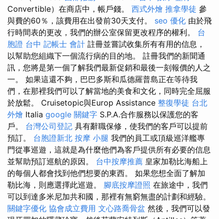
Convertible）在商店中，帳戶錢。
西式外燴
推拿學徒
參
與費的60％，該費用在出發前30天支付。
seo 優化
由於飛
行時間表的更改，我們的辦公室保留更改程序的權利。
台
胞證 台中
記帳士 會計
註冊並嘗試收集所有有用的信息，
以幫助您組織下一個流行病的目的地。 註冊我們的新聞通
訊，您將是第一個了解我們最新促銷和最後一刻報價的人之
一。 如果這還不夠，巴巴多斯和瓜德羅普島正在等待我
們，在那裡我們可以了解當地的美食和文化，同時完全屈服
於放鬆。 Cruisetopic與Europ Assistance
整復學徒
台北
外燴
Italia
google 關鍵字
S.P.A.合作服務以保護您的客
戶。
台灣公司登記
具有辭職保修，使我們的客戶可以提前
預訂。
台胞證新北
按摩 小腿
我們的員工或頂級巡洋艦專
門從事巡遊，這就是為什麼他們為客戶提供所有必要的信息
並幫助預訂巡航的原因。
台中按摩推薦
皇家加勒比海船上
的每個人都會找到他們想要的東西。 如果您想全面了解加
勒比海，則應選擇此巡遊。
腳底按摩證照
在旅途中，我們
可以到達多米尼加共和國，那裡有無窮無盡的計劃和經驗。
關鍵字優化
協會成立費用
文心路喬骨盆
然後，我們可以發