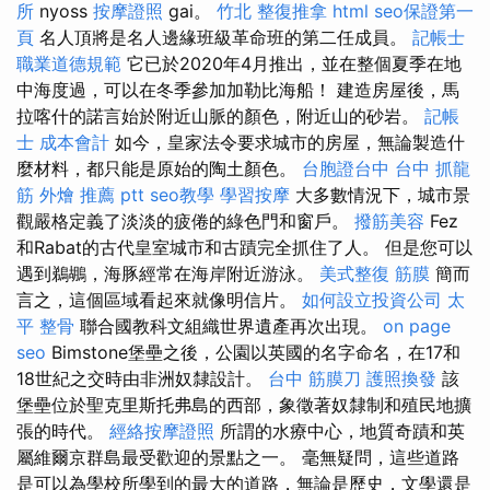
所
nyoss
按摩證照
gai。
竹北 整復推拿
html
seo保證第一
頁
名人頂將是名人邊緣班級革命班的第二任成員。
記帳士
職業道德規範
它已於2020年4月推出，並在整個夏季在地
中海度過，可以在冬季參加加勒比海船！ 建造房屋後，馬
拉喀什的諾言始於附近山脈的顏色，附近山的砂岩。
記帳
士 成本會計
如今，皇家法令要求城市的房屋，無論製造什
麼材料，都只能是原始的陶土顏色。
台胞證台中
台中 抓龍
筋
外燴 推薦 ptt
seo教學
學習按摩
大多數情況下，城市景
觀嚴格定義了淡淡的疲倦的綠色門和窗戶。
撥筋美容
Fez
和Rabat的古代皇室城市和古蹟完全抓住了人。 但是您可以
遇到鵜鶘，海豚經常在海岸附近游泳。
美式整復 筋膜
簡而
言之，這個區域看起來就像明信片。
如何設立投資公司
太
平 整骨
聯合國教科文組織世界遺產再次出現。
on page
seo
Bimstone堡壘之後，公園以英國的名字命名，在17和
18世紀之交時由非洲奴隸設計。
台中 筋膜刀
護照換發
該
堡壘位於聖克里斯托弗島的西部，象徵著奴隸制和殖民地擴
張的時代。
經絡按摩證照
所謂的水療中心，地質奇蹟和英
屬維爾京群島最受歡迎的景點之一。 毫無疑問，這些道路
是可以為學校所學到的最大的道路，無論是歷史，文學還是