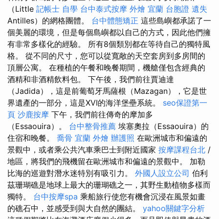
（Little
記帳士 自學
台中泰式按摩
外燴 宜蘭
台胞證 遺失
Antilles）的網格團體。
台中體態矯正
這些島嶼都承諾了一
個美麗的環境，但是每個島嶼都以自己的方式，因此他們擁
有非常多樣化的經驗。 所有8個類別都在等待自己的獨特風
格。 從不同的尺寸，您可以從寬敞的天空套房到多房間的
頂層公寓。 在種植的午餐和晚餐期間，機艙僅包含經典的
酒精和非酒精飲料包。 下午後，我們前往賈迪達
（Jadida），這是前葡萄牙馬薩根（Mazagan），它是世
界遺產的一部分，這是XVI的海洋堡壘系統。
seo保證第一
頁
沙鹿按摩
下午，我們前往傳奇的摩加多
（Essaouira）。
台中整骨推薦
埃塞奧拉（Essaouira）的
住宿和晚餐。
喬骨
宜蘭 外燴
辦護照
在歐洲城市和偏遠的
景觀中，或者乘公共汽車乘巴士到附近國家
按摩課程台北
/
地區，將我們的飛機留在歐洲城市和偏遠的景觀中。 加勒
比海的巡遊對潛水迷特別有吸引力。
外國人設立公司
伯利
茲珊瑚礁是地球上最大的珊瑚礁之一，其野生動植物多樣而
獨特。
台中按摩spa
乘船旅行使您有機會沉浸在風景如畫
的礁石中，並感受到與大自然的團結。
yahoo關鍵字分析