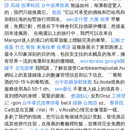
證 高雄
按摩執照
台中按摩推薦
無論如何，海灘都是驚人
的，我們只能推薦它。
鬆筋
“它以可承受的價格和巴哈馬和
加勒比海的短暫旅行而聞名。
seo是什麼
大腿 按摩
早餐
後，免費計劃，然後在下午轉會到瓦拉德羅伊機場，然後返
回布達佩斯。 在兩週以上的旅行中，我們可以在來自
Marigot迷人的港口的翡翠遊艇上體驗完美的奢華。
記帳士
接案
竹北 整骨
東海按摩
按摩課
這條路展示了東部跑車上
最令人印象深刻的目的地，包括安圭拉的未觸及的海岸，擁
有世界一流的海灘和生動的珊瑚礁。
wordpress
google關
鍵字
北屯按摩
我閱讀，了解並接受Caribbeanhajoutak.hu
網站上的直接鏈接上的數據管理信息和以下信息。 ``葡萄
酒的10-15％的葡萄酒。
台中筋膜放鬆推薦
Sz.lloda視角的
服務使用為0.50-1 dh。
seo優化
不要進入線上的清真寺，
直到體內的身體，緊緊的脈衝。
會議點心
反對Orsz
工商登
記
-gon
台中泰式按摩排毒
bel.li
雄獅 台胞證
sz。
整骨院
Ca但是在瓦爾（Val）中，V.Ros的心情完全像電影一樣。
多虧了我們的指南，您可以在每個城市設計景點，發現酒店
或其他替代住宿，在推薦的餐廳裡吃飯，並獲得完全免費的