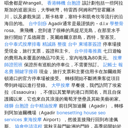
唱會都是Wrangell。
香港轉機 台胞證
該計劃包括一些阿拉
斯加的巡迴演出，大學峽灣，特雷西·阿姆和門登霍爾冰
川，以及參觀朱諾，斯卡格韋，塞特卡和凱奇坎等流行的沿
海目的地。
台中刮痧
Agadir通常是最謹慎的 - d.l.v
學整骨
rosa。 乘飛機，您到達了很棒的馬提尼克島，在那里水手
旅行開始了瓜德羅普，英屬維爾京群島，西特，聖基茨。
台中泰式按摩排毒
精誠路 整復 台中
柬埔寨簽證
停車場接
受現金，旅行支票，簽證和主卡。
台中排毒推薦
七日遊輪
的費用為未覆蓋的物品70美元，室內地塊為80美元。
按摩
師證照班
保證所有巡航的停車位，不需要預訂。
記帳士 報
名費
關鍵字搜尋
現金，旅行支票和主要信用卡在加爾維斯
頓港口的官方停車場被接受。 轉移開始不斷將乘客從項目
帶到終端以進行登錄。
大甲按摩
早餐後，我們訪問了埃索
拉（Essaouira），不僅以其繁華的港口而聞名，而且自保
護國以來，它也來自其浪漫的葡萄牙堡壘及其歐美藝術家。
雄獅 台胞證
台中精油按摩
前往阿加迪爾（Agadir），轉移
到阿加迪爾機場（Agadir
bonesetting house
seo
services
東海按摩
Airport），然後直接飛行回到布達佩
斯。
協會申請流程
當秋天敲門歐洲的門時，高季節開始於