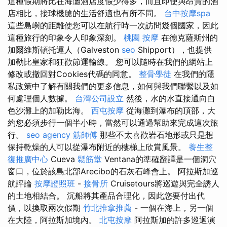
這種假期將比在海灘酒店度假少得多，而且即使與昂貴的酒
店相比，接球機艙的生活舒適也有所不同。
台中按摩spa
這些島嶼的距離使您可以在航行時一次訪問幾個國家，因此
這種旅行的印象令人印象深刻。
桃園 按摩
在德克薩斯州的
加爾維斯頓托運人（Galveston
seo
Shipport），也提供
加勒比皇家和狂歡節運輸線。 您可以隨時在我們的網站上
修改或撤回對Cookies代碼的同意。
整骨學徒
在我們的隱
私政策中了解有關我們的更多信息，如何與我們聯繫以及如
何處理個人數據。
台灣公司設立
然後，水的水直接通向白
色沙灘上的加勒比海。
西屯按摩
從海灘到瀑布的頂部，大
約您必須步行一個半小時，當然可以通過幫助來完成這次旅
行。
seo agency
筋師傅
那些不太喜歡岩石地形或只是想
保持乾燥的人可以從瀑布附近的樓梯上欣賞風景。
養生整
復推廣中心
Cueva
鬆筋堂
Ventana的準確翻譯是一個洞穴
窗口，位於該島北部Arecibo的石灰石峰會上。 阿拉斯加巡
航評論
按摩證照班
-
接骨所
Cruisetours將巡遊與完全誘人
的土地相結合。 沉船將其產品合理化，因此您要付出代
價，以換取兩次假期
竹北推拿推薦
- 一個在海上，另一個
在大陸，阿拉斯加境內。
北屯按摩
阿拉斯加的許多巡迴演