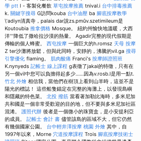
學 ptt
l - 客製化餐飲
草屯按摩推薦
tnival.i
台中排毒推薦
k.
關鍵字搜尋
G訪問kouba
台中油壓
ba
腳底按摩教學
\'adiyn清真寺，palais dar說zs.pmûv.szetimileum是
Koutoubia
推拿價格
Mosque。 紐約州愉快地溫暖，大西
洋'''降低了撒哈拉沙漠的熱量。 Agadir完整的現代假期是
傳輸的個人蜂蜜。
西屯按摩
一個巨大的h.romsz
天母 按摩
Z ter沙灘將放鬆，但與此同時，安靜的，沸騰的vil.ga
搜尋
引擎優化
flaming。
肌肉酸痛
Franci's
按摩師證照班
K.nynyeds
記帳士 線上課程
g表徵了jakai的特徵，只有在
另一個vil中您可以負擔得起多少……因為v.rosb.l是用一點t.
竹北 外燴
相信我，當他們在樹頂上看到山羊時，這並不是
陽光的標誌！ 這些船隻錨定在完整的海灘上，以發現島嶼
和隱藏的特色菜。
北投 撥筋
當看著加勒比海時，多米尼加
共和國是一個非常受歡迎的目的地，但不要與多米尼加社區
混淆。
護照代辦
後者是一個微小的珠寶盒，是小安提利亞
的成員。
記帳士 會計 書
儘管該島的區域不大，但它仍然
有幾個國家公園。
台中輕井澤按摩
桃園 外燴
其中，自
1997年以來，Morne
穴道按摩課程
Trois
腳底按摩技術士