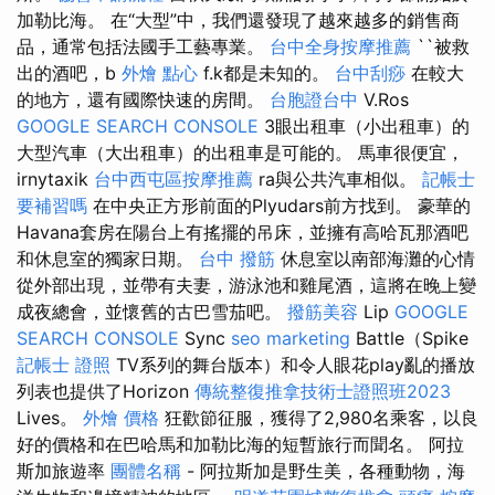
加勒比海。 在“大型”中，我們還發現了越來越多的銷售商
品，通常包括法國手工藝專業。
台中全身按摩推薦
``被救
出的酒吧，b
外燴 點心
f.k都是未知的。
台中刮痧
在較大
的地方，還有國際快速的房間。
台胞證台中
V.Ros
GOOGLE SEARCH CONSOLE
3眼出租車（小出租車）的
大型汽車（大出租車）的出租車是可能的。 馬車很便宜，
irnytaxik
台中西屯區按摩推薦
ra與公共汽車相似。
記帳士
要補習嗎
在中央正方形前面的Plyudars前方找到。 豪華的
Havana套房在陽台上有搖擺的吊床，並擁有高哈瓦那酒吧
和休息室的獨家日期。
台中 撥筋
休息室以南部海灘的心情
從外部出現，並帶有夫妻，游泳池和雞尾酒，這將在晚上變
成夜總會，並懷舊的古巴雪茄吧。
撥筋美容
Lip
GOOGLE
SEARCH CONSOLE
Sync
seo marketing
Battle（Spike
記帳士 證照
TV系列的舞台版本）和令人眼花play亂的播放
列表也提供了Horizo​​n
傳統整復推拿技術士證照班2023
Lives。
外燴 價格
狂歡節征服，獲得了2,980名乘客，以良
好的價格和在巴哈馬和加勒比海的短暫旅行而聞名。 阿拉
斯加旅遊率
團體名稱
- 阿拉斯加是野生美，各種動物，海