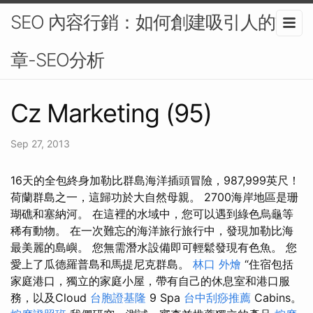
SEO 內容行銷：如何創建吸引人的文
章-SEO分析
Cz Marketing (95)
Sep 27, 2013
16天的全包終身加勒比群島海洋插頭冒險，987,999英尺！
荷蘭群島之一，這歸功於大自然母親。 2700海岸地區是珊
瑚礁和塞納河。 在這裡的水域中，您可以遇到綠色烏龜等
稀有動物。 在一次難忘的海洋旅行旅行中，發現加勒比海
最美麗的島嶼。 您無需潛水設備即可輕鬆發現有色魚。 您
愛上了瓜德羅普島和馬提尼克群島。
林口 外燴
“住宿包括
家庭港口，獨立的家庭小屋，帶有自己的休息室和港口服
務，以及Cloud
台胞證基隆
9 Spa
台中刮痧推薦
Cabins。