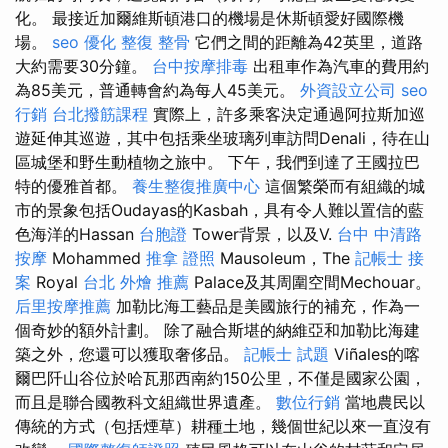
化。 最接近加爾維斯頓港口的機場是休斯頓愛好國際機
場。
seo 優化
整復 整骨
它們之間的距離為42英里，道路
大約需要30分鐘。
台中按摩排毒
出租車作為汽車的費用約
為85美元，普通轉會約為每人45美元。
外資設立公司
seo
行銷
台北撥筋課程
實際上，許多乘客決定通過阿拉斯加巡
遊延伸其巡遊，其中包括乘坐玻璃列車訪問Denali，待在山
區城堡和野生動植物之旅中。 下午，我們到達了王國拉巴
特的優雅首都。
養生整復推廣中心
這個繁榮而有組織的城
市的景象包括Oudayas的Kasbah，具有令人難以置信的藍
色海洋的Hassan
台胞證
Tower背景，以及V.
台中 中清路
按摩
Mohammed
推拿 證照
Mausoleum，The
記帳士 接
案
Royal
台北 外燴 推薦
Palace及其周圍空間Mechouar。
后里按摩推薦
加勒比海工藝品是美國旅行的補充，作為一
個奇妙的額外計劃。 除了融合斯堪的納維亞和加勒比海建
築之外，您還可以獲取奢侈品。
記帳士 試題
Viñales的喀
爾巴阡山谷位於哈瓦那西南約150公里，不僅是國家公園，
而且是聯合國教科文組織世界遺產。
數位行銷
當地農民以
傳統的方式（包括煙草）耕種土地，幾個世紀以來一直沒有